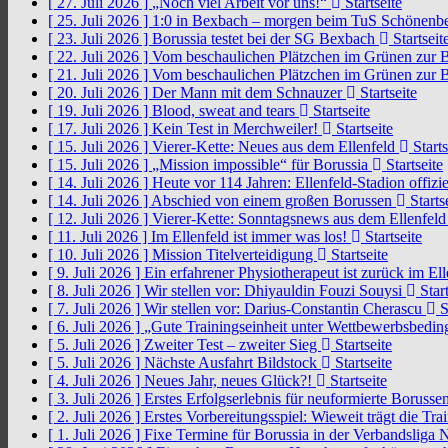
[ 27. Juli 2026 ]
„Noch viel Arbeit vor uns!“
Startseite
[ 25. Juli 2026 ]
1:0 in Bexbach – morgen beim TuS Schönenb
[ 23. Juli 2026 ]
Borussia testet bei der SG Bexbach
Startseit
[ 22. Juli 2026 ]
Vom beschaulichen Plätzchen im Grünen zur 
[ 21. Juli 2026 ]
Vom beschaulichen Plätzchen im Grünen zur 
[ 20. Juli 2026 ]
Der Mann mit dem Schnauzer
Startseite
[ 19. Juli 2026 ]
Blood, sweat and tears
Startseite
[ 17. Juli 2026 ]
Kein Test in Merchweiler!
Startseite
[ 15. Juli 2026 ]
Vierer-Kette: Neues aus dem Ellenfeld
Starts
[ 15. Juli 2026 ]
„Mission impossible“ für Borussia
Startseite
[ 14. Juli 2026 ]
Heute vor 114 Jahren: Ellenfeld-Stadion offizi
[ 14. Juli 2026 ]
Abschied von einem großen Borussen
Starts
[ 12. Juli 2026 ]
Vierer-Kette: Sonntagsnews aus dem Ellenfel
[ 11. Juli 2026 ]
Im Ellenfeld ist immer was los!
Startseite
[ 10. Juli 2026 ]
Mission Titelverteidigung
Startseite
[ 9. Juli 2026 ]
Ein erfahrener Physiotherapeut ist zurück im El
[ 8. Juli 2026 ]
Wir stellen vor: Dhiyauldin Fouzi Souysi
Start
[ 7. Juli 2026 ]
Wir stellen vor: Darius-Constantin Cherascu
S
[ 6. Juli 2026 ]
„Gute Trainingseinheit unter Wettbewerbsbedi
[ 5. Juli 2026 ]
Zweiter Test – zweiter Sieg
Startseite
[ 5. Juli 2026 ]
Nächste Ausfahrt Bildstock
Startseite
[ 4. Juli 2026 ]
Neues Jahr, neues Glück?!
Startseite
[ 3. Juli 2026 ]
Erstes Erfolgserlebnis für neuformierte Borusse
[ 2. Juli 2026 ]
Erstes Vorbereitungsspiel: Wieweit trägt die Tr
[ 1. Juli 2026 ]
Fixe Termine für Borussia in der Verbandsliga