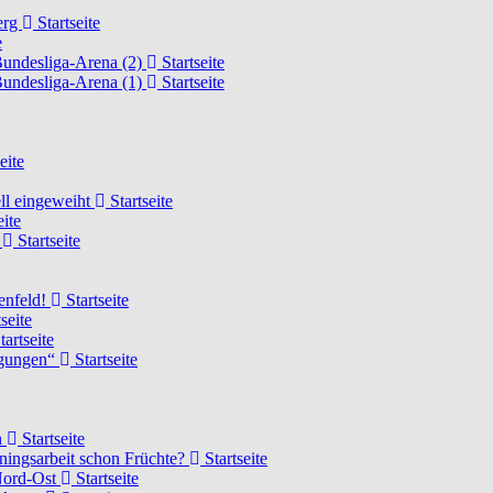
erg
Startseite
e
Bundesliga-Arena (2)
Startseite
Bundesliga-Arena (1)
Startseite
eite
ell eingeweiht
Startseite
eite
d
Startseite
lenfeld!
Startseite
seite
tartseite
ngungen“
Startseite
n
Startseite
ainingsarbeit schon Früchte?
Startseite
 Nord-Ost
Startseite