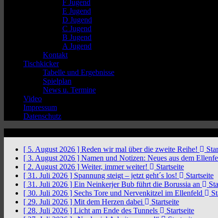
F Jugend
E Jugend
D Jugend
C Jugend
B Jugend
A Jugend
Kontakt
Tischkicker
Tabelle und Ergebnisse
Spielplan
News u. Termine
Video
Impressum
Datenschutz
News Ticker
[ 5. August 2026 ]
Reden wir mal über die zweite Reihe!
Star
[ 3. August 2026 ]
Namen und Notizen: Neues aus dem Ellenf
[ 2. August 2026 ]
Weiter, immer weiter!
Startseite
[ 31. Juli 2026 ]
Spannung steigt – jetzt geht´s los!
Startseite
[ 31. Juli 2026 ]
Ein Neinkerjer Bub führt die Borussia an
Sta
[ 30. Juli 2026 ]
Sechs Tore und Nervenkitzel im Ellenfeld
St
[ 29. Juli 2026 ]
Mit dem Herzen dabei
Startseite
[ 28. Juli 2026 ]
Licht am Ende des Tunnels
Startseite