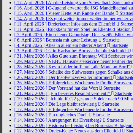
[ 17. April 2026 ]
An die Leistung vom Schwalbach-Spiel an
[ 16. April 2026 ]
C-Jugend erwartet die JSG Mandelbachtal z
[ 15. April 2026 ]
Vierer-Kette: Am Rande der Bande
Startsei
[ 14. April 2026 ]
Es geht weiter, immer weiter, immer weiter 
[ 11. April 2026 ]
Dreierkette: Infos aus dem Ellenfeld
Startse
[ 11. April 2026 ]
Rückkehr für ein Spiel ins Ellenfeld-Stadion
[ 7. April 2026 ]
Ein seltener Geburtstag: Der „weiße Blitz“ w
[ 6. April 2026 ]
Borussia mit guter Leistung
Startseite
[ 4. April 2026 ]
Alles in allem ein bitterer Abend
Startseite
[ 3. April 2026 ]
1:2 in Karlsruhe: Borussia belohnt sich nicht
[ 31. März 2026 ]
Alles Gute zum Ehrentag: Willi Seebauer wi
[ 29. März 2026 ]
VEBU Hausmeisterservice neuer Partner der
[ 28. März 2026 ]
Kevin Lüder hofft auf „alle Mann an Bord“
[ 27. März 2026 ]
Schalke des Südwestens gegen Schalke aus 
[ 26. März 2026 ]
Der Insolvenzverwalter informiert
Startseit
[ 26. März 2026 ]
Erfolgreiches Wochenende für die Borussen
[ 25. März 2026 ]
Der Vorstand hat das Wort
Startseite
[ 21. März 2026 ]
„Ein besseres Resultat verdient!“
Startseite
[ 19. März 2026 ]
„Ich bin für 22 gesunde Spieler nach 90 Mi
[ 18. März 2026 ]
Die Lage bleibt schwierig
Startseite
[ 17. März 2026 ]
Erfolgreiches Wochenende für die Borussen
[ 16. März 2026 ]
Ein ungleiches Duell
Startseite
[ 14. März 2026 ]
Anregungen für Elversberg?
Startseite
[ 13. März 2026 ]
Historische Leistung bei Borussias B-Jugen
[ 12. März 2026 ]
Dreier-Kette: Neues aus dem Ellenfeld
Star