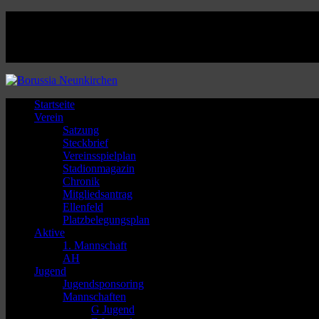
Facebook
Twitter
Instagram
Youtube
Startseite
Verein
Satzung
Steckbrief
Vereinsspielplan
Stadionmagazin
Chronik
Mitgliedsantrag
Ellenfeld
Platzbelegungsplan
Aktive
1. Mannschaft
AH
Jugend
Jugendsponsoring
Mannschaften
G Jugend