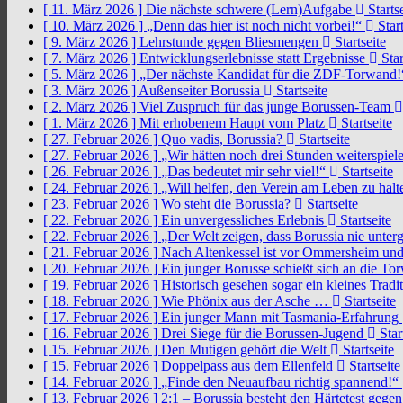
[ 11. März 2026 ]
Die nächste schwere (Lern)Aufgabe
Startse
[ 10. März 2026 ]
„Denn das hier ist noch nicht vorbei!“
Start
[ 9. März 2026 ]
Lehrstunde gegen Bliesmengen
Startseite
[ 7. März 2026 ]
Entwicklungserlebnisse statt Ergebnisse
Star
[ 5. März 2026 ]
„Der nächste Kandidat für die ZDF-Torwand
[ 3. März 2026 ]
Außenseiter Borussia
Startseite
[ 2. März 2026 ]
Viel Zuspruch für das junge Borussen-Team
[ 1. März 2026 ]
Mit erhobenem Haupt vom Platz
Startseite
[ 27. Februar 2026 ]
Quo vadis, Borussia?
Startseite
[ 27. Februar 2026 ]
„Wir hätten noch drei Stunden weiterspi
[ 26. Februar 2026 ]
„Das bedeutet mir sehr viel!“
Startseite
[ 24. Februar 2026 ]
„Will helfen, den Verein am Leben zu hal
[ 23. Februar 2026 ]
Wo steht die Borussia?
Startseite
[ 22. Februar 2026 ]
Ein unvergessliches Erlebnis
Startseite
[ 22. Februar 2026 ]
„Der Welt zeigen, dass Borussia nie unter
[ 21. Februar 2026 ]
Nach Altenkessel ist vor Ommersheim und
[ 20. Februar 2026 ]
Ein junger Borusse schießt sich an die 
[ 19. Februar 2026 ]
Historisch gesehen sogar ein kleines Tradi
[ 18. Februar 2026 ]
Wie Phönix aus der Asche …
Startseite
[ 17. Februar 2026 ]
Ein junger Mann mit Tasmania-Erfahrung
[ 16. Februar 2026 ]
Drei Siege für die Borussen-Jugend
Star
[ 15. Februar 2026 ]
Den Mutigen gehört die Welt
Startseite
[ 15. Februar 2026 ]
Doppelpass aus dem Ellenfeld
Startseite
[ 14. Februar 2026 ]
„Finde den Neuaufbau richtig spannend!“
[ 13. Februar 2026 ]
2:1 – Borussia besteht den Härtetest gege