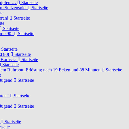
knüpfen …
Startseite
um Spitzenspiel
Startseite
te
voran!
Startseite
ite
Startseite
urde 90!
Startseite
Startseite
rd 80!
Startseite
 Borussia
Startseite
Startseite
dem Ruhrpott: Erlösung nach 19 Ecken und 88 Minuten
Startseite
e
-Jugend
Startseite
nuten“
Startseite
-Jugend
Startseite
d
Startseite
tseite