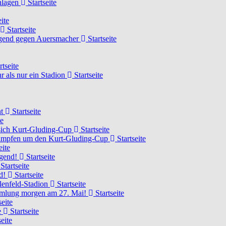
chlagen
Startseite
ite
Startseite
Jugend gegen Auersmacher
Startseite
rtseite
 als nur ein Stadion
Startseite
ht
Startseite
te
 sich Kurt-Gluding-Cup
Startseite
 kämpfen um den Kurt-Gluding-Cup
Startseite
eite
ugend!
Startseite
Startseite
nd!
Startseite
lenfeld-Stadion
Startseite
mmlung morgen am 27. Mai!
Startseite
seite
e
Startseite
eite