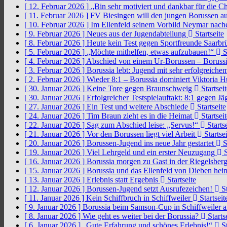
[ 12. Februar 2026 ]
„Bin sehr motiviert und dankbar für die 
[ 11. Februar 2026 ]
FV Biesingen will den jungen Borussen a
[ 10. Februar 2026 ]
Im Ellenfeld seinem Vorbild Neymar nach
[ 9. Februar 2026 ]
Neues aus der Jugendabteilung
Startseite
[ 8. Februar 2026 ]
Heute kein Test gegen Sportfreunde Saarb
[ 5. Februar 2026 ]
„Möchte mithelfen, etwas aufzubauen!“
S
[ 4. Februar 2026 ]
Abschied von einem Ur-Borussen – Borussi
[ 3. Februar 2026 ]
Borussia lebt: Jugend mit sehr erfolgreic
[ 2. Februar 2026 ]
Wieder 8:1 – Borussia dominiert Viktoria 
[ 30. Januar 2026 ]
Keine Tore gegen Braunschweig
Startseit
[ 30. Januar 2026 ]
Erfolgreicher Testspielauftakt: 8:1 gegen J
[ 27. Januar 2026 ]
Ein Test und weitere Abschiede
Startseite
[ 24. Januar 2026 ]
Tim Braun zieht es in die Heimat
Startseit
[ 22. Januar 2026 ]
Sag zum Abschied leise: „Servus!“
Startse
[ 21. Januar 2026 ]
Vor den Borussen liegt viel Arbeit
Startsei
[ 20. Januar 2026 ]
Borussen-Jugend ins neue Jahr gestartet
S
[ 19. Januar 2026 ]
Viel Lehrgeld und ein erster Neuzugang
S
[ 16. Januar 2026 ]
Borussia morgen zu Gast in der Riegelsber
[ 15. Januar 2026 ]
Borussia und das Ellenfeld von Dieben he
[ 13. Januar 2026 ]
Erlebnis statt Ergebnis
Startseite
[ 12. Januar 2026 ]
Borussen-Jugend setzt Ausrufezeichen!
St
[ 11. Januar 2026 ]
Kein Schiffbruch in Schiffweiler
Startseit
[ 9. Januar 2026 ]
Borussia beim Samson-Cup in Schiffweiler 
[ 8. Januar 2026 ]
Wie geht es weiter bei der Borussia?
Starts
[ 6. Januar 2026 ]
„Gute Erfahrung und schönes Erlebnis!“
St