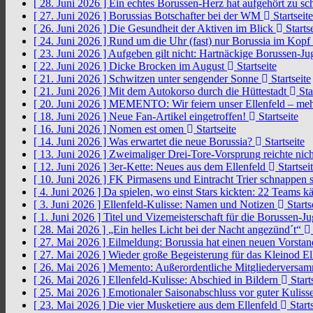
[ 28. Juni 2026 ]
Ein echtes Borussen-Herz hat aufgehört zu s
[ 27. Juni 2026 ]
Borussias Botschafter bei der WM
Startseite
[ 26. Juni 2026 ]
Die Gesundheit der Aktiven im Blick
Startse
[ 24. Juni 2026 ]
Rund um die Uhr (fast) nur Borussia im Kopf
[ 23. Juni 2026 ]
Aufgeben gilt nicht: Hartnäckige Borussen-
[ 22. Juni 2026 ]
Dicke Brocken im August
Startseite
[ 21. Juni 2026 ]
Schwitzen unter sengender Sonne
Startseite
[ 21. Juni 2026 ]
Mit dem Autokorso durch die Hüttestadt
Sta
[ 20. Juni 2026 ]
MEMENTO: Wir feiern unser Ellenfeld – mehr
[ 18. Juni 2026 ]
Neue Fan-Artikel eingetroffen!
Startseite
[ 16. Juni 2026 ]
Nomen est omen
Startseite
[ 14. Juni 2026 ]
Was erwartet die neue Borussia?
Startseite
[ 13. Juni 2026 ]
Zweimaliger Drei-Tore-Vorsprung reichte nic
[ 12. Juni 2026 ]
3er-Kette: Neues aus dem Ellenfeld
Startsei
[ 10. Juni 2026 ]
FK Pirmasens und Eintracht Trier schnappen
[ 4. Juni 2026 ]
Da spielen, wo einst Stars kickten: 22 Teams
[ 3. Juni 2026 ]
Ellenfeld-Kulisse: Namen und Notizen
Starts
[ 1. Juni 2026 ]
Titel und Vizemeisterschaft für die Borussen-J
[ 28. Mai 2026 ]
„Ein helles Licht bei der Nacht angezünd´t“
[ 27. Mai 2026 ]
Eilmeldung: Borussia hat einen neuen Vorsta
[ 27. Mai 2026 ]
Wieder große Begeisterung für das Kleinod El
[ 26. Mai 2026 ]
Memento: Außerordentliche Mitgliederversa
[ 26. Mai 2026 ]
Ellenfeld-Kulisse: Abschied in Bildern
Start
[ 25. Mai 2026 ]
Emotionaler Saisonabschluss vor guter Kuliss
[ 23. Mai 2026 ]
Die vier Musketiere aus dem Ellenfeld
Starts