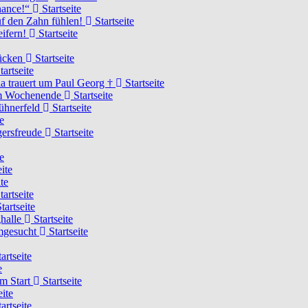
Chance!“
Startseite
uf den Zahn fühlen!
Startseite
eifern!
Startseite
rücken
Startseite
tartseite
a trauert um Paul Georg †
Startseite
hem Wochenende
Startseite
Hühnerfeld
Startseite
e
ägersfreude
Startseite
e
ite
te
tartseite
tartseite
ghalle
Startseite
imgesucht
Startseite
artseite
e
am Start
Startseite
eite
artseite