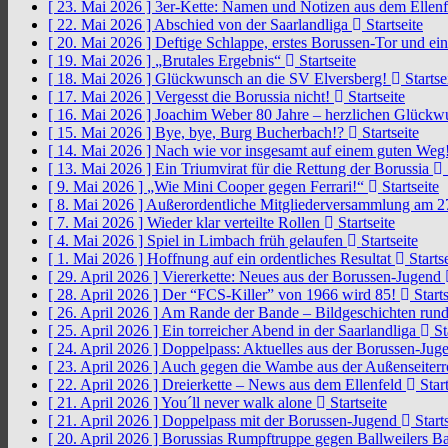
[ 23. Mai 2026 ]
3er-Kette: Namen und Notizen aus dem Ellen
[ 22. Mai 2026 ]
Abschied von der Saarlandliga
Startseite
[ 20. Mai 2026 ]
Deftige Schlappe, erstes Borussen-Tor und ei
[ 19. Mai 2026 ]
„Brutales Ergebnis“
Startseite
[ 18. Mai 2026 ]
Glückwunsch an die SV Elversberg!
Startse
[ 17. Mai 2026 ]
Vergesst die Borussia nicht!
Startseite
[ 16. Mai 2026 ]
Joachim Weber 80 Jahre – herzlichen Glück
[ 15. Mai 2026 ]
Bye, bye, Burg Bucherbach!?
Startseite
[ 14. Mai 2026 ]
Nach wie vor insgesamt auf einem guten Weg
[ 13. Mai 2026 ]
Ein Triumvirat für die Rettung der Borussia
[ 9. Mai 2026 ]
„Wie Mini Cooper gegen Ferrari!“
Startseite
[ 8. Mai 2026 ]
Außerordentliche Mitgliederversammlung am 2
[ 7. Mai 2026 ]
Wieder klar verteilte Rollen
Startseite
[ 4. Mai 2026 ]
Spiel in Limbach früh gelaufen
Startseite
[ 1. Mai 2026 ]
Hoffnung auf ein ordentliches Resultat
Startse
[ 29. April 2026 ]
Viererkette: Neues aus der Borussen-Jugend
[ 28. April 2026 ]
Der “FCS-Killer” von 1966 wird 85!
Starts
[ 26. April 2026 ]
Am Rande der Bande – Bildgeschichten rund
[ 25. April 2026 ]
Ein torreicher Abend in der Saarlandliga
St
[ 24. April 2026 ]
Doppelpass: Aktuelles aus der Borussen-Ju
[ 23. April 2026 ]
Auch gegen die Wambe aus der Außenseiterr
[ 22. April 2026 ]
Dreierkette – News aus dem Ellenfeld
Start
[ 21. April 2026 ]
You´ll never walk alone
Startseite
[ 21. April 2026 ]
Doppelpass mit der Borussen-Jugend
Starts
[ 20. April 2026 ]
Borussias Rumpftruppe gegen Ballweilers Ba