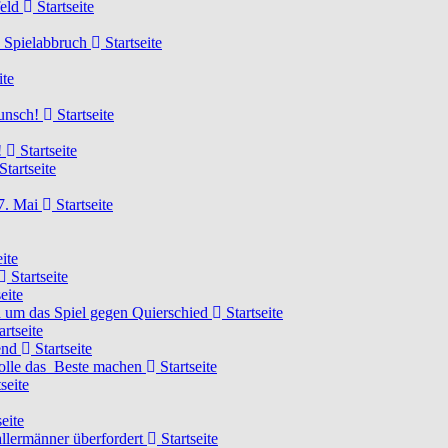
feld
Startseite
n Spielabbruch
Startseite
ite
wunsch!
Startseite
!
Startseite
Startseite
7. Mai
Startseite
ite
Startseite
eite
 um das Spiel gegen Quierschied
Startseite
artseite
gend
Startseite
olle das Beste machen
Startseite
seite
eite
llermänner überfordert
Startseite