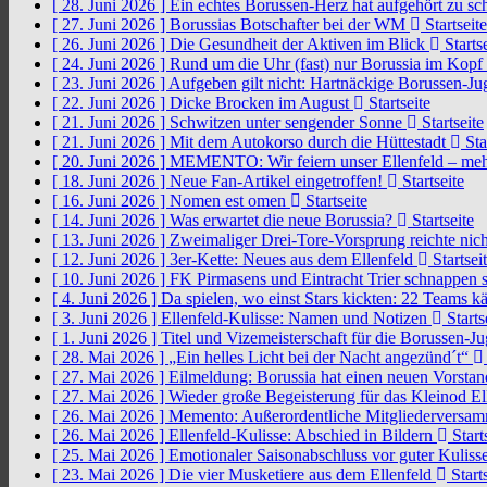
[ 28. Juni 2026 ]
Ein echtes Borussen-Herz hat aufgehört zu s
[ 27. Juni 2026 ]
Borussias Botschafter bei der WM
Startseite
[ 26. Juni 2026 ]
Die Gesundheit der Aktiven im Blick
Startse
[ 24. Juni 2026 ]
Rund um die Uhr (fast) nur Borussia im Kopf
[ 23. Juni 2026 ]
Aufgeben gilt nicht: Hartnäckige Borussen-
[ 22. Juni 2026 ]
Dicke Brocken im August
Startseite
[ 21. Juni 2026 ]
Schwitzen unter sengender Sonne
Startseite
[ 21. Juni 2026 ]
Mit dem Autokorso durch die Hüttestadt
Sta
[ 20. Juni 2026 ]
MEMENTO: Wir feiern unser Ellenfeld – mehr
[ 18. Juni 2026 ]
Neue Fan-Artikel eingetroffen!
Startseite
[ 16. Juni 2026 ]
Nomen est omen
Startseite
[ 14. Juni 2026 ]
Was erwartet die neue Borussia?
Startseite
[ 13. Juni 2026 ]
Zweimaliger Drei-Tore-Vorsprung reichte nic
[ 12. Juni 2026 ]
3er-Kette: Neues aus dem Ellenfeld
Startsei
[ 10. Juni 2026 ]
FK Pirmasens und Eintracht Trier schnappen
[ 4. Juni 2026 ]
Da spielen, wo einst Stars kickten: 22 Teams
[ 3. Juni 2026 ]
Ellenfeld-Kulisse: Namen und Notizen
Starts
[ 1. Juni 2026 ]
Titel und Vizemeisterschaft für die Borussen-J
[ 28. Mai 2026 ]
„Ein helles Licht bei der Nacht angezünd´t“
[ 27. Mai 2026 ]
Eilmeldung: Borussia hat einen neuen Vorsta
[ 27. Mai 2026 ]
Wieder große Begeisterung für das Kleinod El
[ 26. Mai 2026 ]
Memento: Außerordentliche Mitgliederversa
[ 26. Mai 2026 ]
Ellenfeld-Kulisse: Abschied in Bildern
Start
[ 25. Mai 2026 ]
Emotionaler Saisonabschluss vor guter Kuliss
[ 23. Mai 2026 ]
Die vier Musketiere aus dem Ellenfeld
Starts