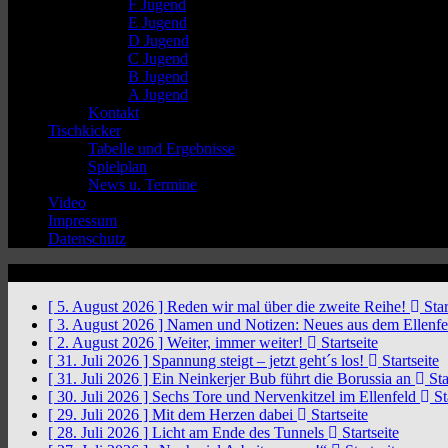
F Jugend
E Jugend
D Jugend
C Jugend
B Jugend
A Jugend
Kontakt
Tischkicker
Tabelle und Ergebnisse
Spielplan
News u. Termine
Video
Impressum
Datenschutz
News Ticker
[ 5. August 2026 ]
Reden wir mal über die zweite Reihe!
Star
[ 3. August 2026 ]
Namen und Notizen: Neues aus dem Ellenf
[ 2. August 2026 ]
Weiter, immer weiter!
Startseite
[ 31. Juli 2026 ]
Spannung steigt – jetzt geht´s los!
Startseite
[ 31. Juli 2026 ]
Ein Neinkerjer Bub führt die Borussia an
Sta
[ 30. Juli 2026 ]
Sechs Tore und Nervenkitzel im Ellenfeld
St
[ 29. Juli 2026 ]
Mit dem Herzen dabei
Startseite
[ 28. Juli 2026 ]
Licht am Ende des Tunnels
Startseite