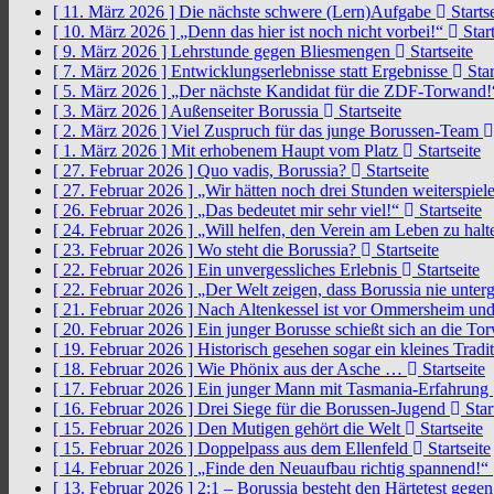
[ 11. März 2026 ]
Die nächste schwere (Lern)Aufgabe
Startse
[ 10. März 2026 ]
„Denn das hier ist noch nicht vorbei!“
Start
[ 9. März 2026 ]
Lehrstunde gegen Bliesmengen
Startseite
[ 7. März 2026 ]
Entwicklungserlebnisse statt Ergebnisse
Star
[ 5. März 2026 ]
„Der nächste Kandidat für die ZDF-Torwand
[ 3. März 2026 ]
Außenseiter Borussia
Startseite
[ 2. März 2026 ]
Viel Zuspruch für das junge Borussen-Team
[ 1. März 2026 ]
Mit erhobenem Haupt vom Platz
Startseite
[ 27. Februar 2026 ]
Quo vadis, Borussia?
Startseite
[ 27. Februar 2026 ]
„Wir hätten noch drei Stunden weiterspi
[ 26. Februar 2026 ]
„Das bedeutet mir sehr viel!“
Startseite
[ 24. Februar 2026 ]
„Will helfen, den Verein am Leben zu hal
[ 23. Februar 2026 ]
Wo steht die Borussia?
Startseite
[ 22. Februar 2026 ]
Ein unvergessliches Erlebnis
Startseite
[ 22. Februar 2026 ]
„Der Welt zeigen, dass Borussia nie unter
[ 21. Februar 2026 ]
Nach Altenkessel ist vor Ommersheim und
[ 20. Februar 2026 ]
Ein junger Borusse schießt sich an die 
[ 19. Februar 2026 ]
Historisch gesehen sogar ein kleines Tradi
[ 18. Februar 2026 ]
Wie Phönix aus der Asche …
Startseite
[ 17. Februar 2026 ]
Ein junger Mann mit Tasmania-Erfahrung
[ 16. Februar 2026 ]
Drei Siege für die Borussen-Jugend
Star
[ 15. Februar 2026 ]
Den Mutigen gehört die Welt
Startseite
[ 15. Februar 2026 ]
Doppelpass aus dem Ellenfeld
Startseite
[ 14. Februar 2026 ]
„Finde den Neuaufbau richtig spannend!“
[ 13. Februar 2026 ]
2:1 – Borussia besteht den Härtetest gege