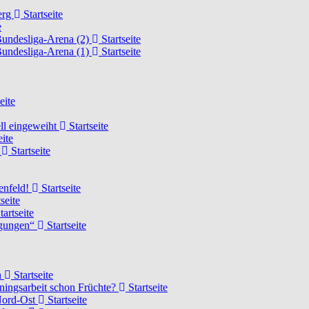
erg
Startseite
e
Bundesliga-Arena (2)
Startseite
Bundesliga-Arena (1)
Startseite
eite
ell eingeweiht
Startseite
eite
d
Startseite
lenfeld!
Startseite
seite
tartseite
ngungen“
Startseite
n
Startseite
ainingsarbeit schon Früchte?
Startseite
 Nord-Ost
Startseite