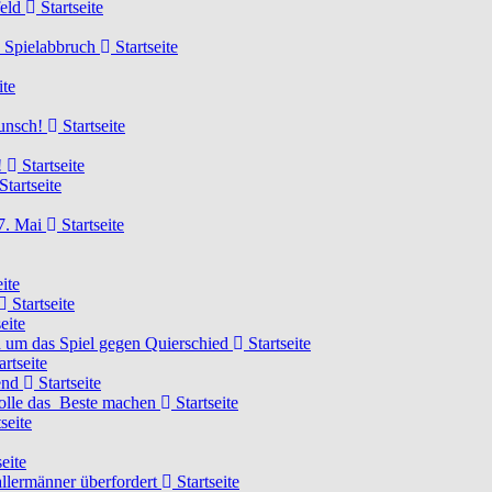
feld
Startseite
n Spielabbruch
Startseite
ite
wunsch!
Startseite
!
Startseite
Startseite
7. Mai
Startseite
ite
Startseite
eite
 um das Spiel gegen Quierschied
Startseite
artseite
gend
Startseite
olle das Beste machen
Startseite
seite
eite
llermänner überfordert
Startseite