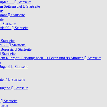
knüpfen …
Startseite
um Spitzenspiel
Startseite
te
voran!
Startseite
ite
Startseite
urde 90!
Startseite
Startseite
rd 80!
Startseite
 Borussia
Startseite
Startseite
dem Ruhrpott: Erlösung nach 19 Ecken und 88 Minuten
Startseite
e
-Jugend
Startseite
nuten“
Startseite
-Jugend
Startseite
d
Startseite
tseite