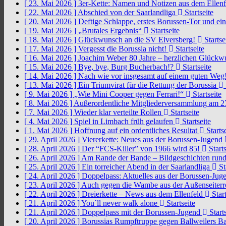
[ 23. Mai 2026 ]
3er-Kette: Namen und Notizen aus dem Ellen
[ 22. Mai 2026 ]
Abschied von der Saarlandliga
Startseite
[ 20. Mai 2026 ]
Deftige Schlappe, erstes Borussen-Tor und ei
[ 19. Mai 2026 ]
„Brutales Ergebnis“
Startseite
[ 18. Mai 2026 ]
Glückwunsch an die SV Elversberg!
Startse
[ 17. Mai 2026 ]
Vergesst die Borussia nicht!
Startseite
[ 16. Mai 2026 ]
Joachim Weber 80 Jahre – herzlichen Glück
[ 15. Mai 2026 ]
Bye, bye, Burg Bucherbach!?
Startseite
[ 14. Mai 2026 ]
Nach wie vor insgesamt auf einem guten Weg
[ 13. Mai 2026 ]
Ein Triumvirat für die Rettung der Borussia
[ 9. Mai 2026 ]
„Wie Mini Cooper gegen Ferrari!“
Startseite
[ 8. Mai 2026 ]
Außerordentliche Mitgliederversammlung am 2
[ 7. Mai 2026 ]
Wieder klar verteilte Rollen
Startseite
[ 4. Mai 2026 ]
Spiel in Limbach früh gelaufen
Startseite
[ 1. Mai 2026 ]
Hoffnung auf ein ordentliches Resultat
Startse
[ 29. April 2026 ]
Viererkette: Neues aus der Borussen-Jugend
[ 28. April 2026 ]
Der “FCS-Killer” von 1966 wird 85!
Starts
[ 26. April 2026 ]
Am Rande der Bande – Bildgeschichten rund
[ 25. April 2026 ]
Ein torreicher Abend in der Saarlandliga
St
[ 24. April 2026 ]
Doppelpass: Aktuelles aus der Borussen-Ju
[ 23. April 2026 ]
Auch gegen die Wambe aus der Außenseiterr
[ 22. April 2026 ]
Dreierkette – News aus dem Ellenfeld
Start
[ 21. April 2026 ]
You´ll never walk alone
Startseite
[ 21. April 2026 ]
Doppelpass mit der Borussen-Jugend
Starts
[ 20. April 2026 ]
Borussias Rumpftruppe gegen Ballweilers Ba