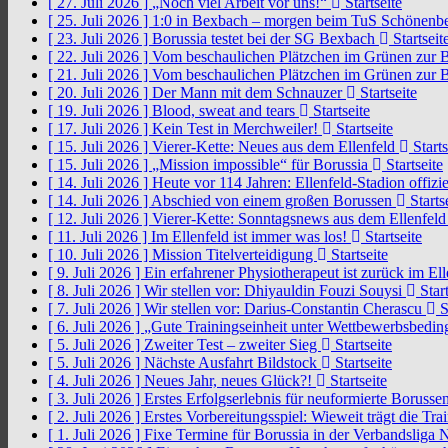
[ 27. Juli 2026 ]
„Noch viel Arbeit vor uns!“
Startseite
[ 25. Juli 2026 ]
1:0 in Bexbach – morgen beim TuS Schönenb
[ 23. Juli 2026 ]
Borussia testet bei der SG Bexbach
Startseit
[ 22. Juli 2026 ]
Vom beschaulichen Plätzchen im Grünen zur 
[ 21. Juli 2026 ]
Vom beschaulichen Plätzchen im Grünen zur 
[ 20. Juli 2026 ]
Der Mann mit dem Schnauzer
Startseite
[ 19. Juli 2026 ]
Blood, sweat and tears
Startseite
[ 17. Juli 2026 ]
Kein Test in Merchweiler!
Startseite
[ 15. Juli 2026 ]
Vierer-Kette: Neues aus dem Ellenfeld
Starts
[ 15. Juli 2026 ]
„Mission impossible“ für Borussia
Startseite
[ 14. Juli 2026 ]
Heute vor 114 Jahren: Ellenfeld-Stadion offizi
[ 14. Juli 2026 ]
Abschied von einem großen Borussen
Starts
[ 12. Juli 2026 ]
Vierer-Kette: Sonntagsnews aus dem Ellenfel
[ 11. Juli 2026 ]
Im Ellenfeld ist immer was los!
Startseite
[ 10. Juli 2026 ]
Mission Titelverteidigung
Startseite
[ 9. Juli 2026 ]
Ein erfahrener Physiotherapeut ist zurück im El
[ 8. Juli 2026 ]
Wir stellen vor: Dhiyauldin Fouzi Souysi
Start
[ 7. Juli 2026 ]
Wir stellen vor: Darius-Constantin Cherascu
S
[ 6. Juli 2026 ]
„Gute Trainingseinheit unter Wettbewerbsbedi
[ 5. Juli 2026 ]
Zweiter Test – zweiter Sieg
Startseite
[ 5. Juli 2026 ]
Nächste Ausfahrt Bildstock
Startseite
[ 4. Juli 2026 ]
Neues Jahr, neues Glück?!
Startseite
[ 3. Juli 2026 ]
Erstes Erfolgserlebnis für neuformierte Borusse
[ 2. Juli 2026 ]
Erstes Vorbereitungsspiel: Wieweit trägt die Tr
[ 1. Juli 2026 ]
Fixe Termine für Borussia in der Verbandsliga