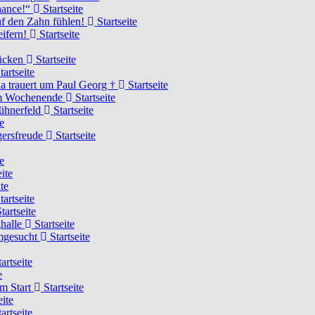
Chance!“
Startseite
uf den Zahn fühlen!
Startseite
eifern!
Startseite
rücken
Startseite
tartseite
a trauert um Paul Georg †
Startseite
hem Wochenende
Startseite
Hühnerfeld
Startseite
e
ägersfreude
Startseite
e
ite
te
tartseite
tartseite
ghalle
Startseite
imgesucht
Startseite
artseite
e
am Start
Startseite
eite
artseite