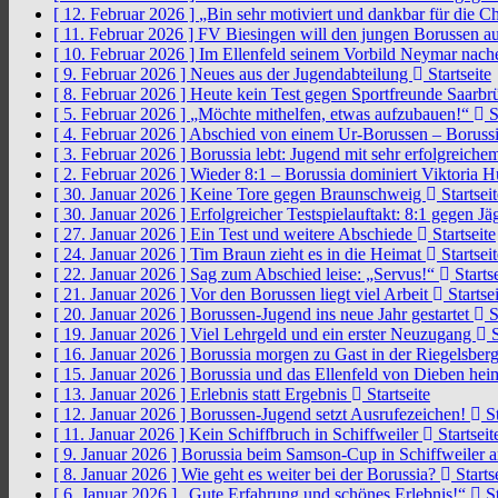
[ 12. Februar 2026 ]
„Bin sehr motiviert und dankbar für die 
[ 11. Februar 2026 ]
FV Biesingen will den jungen Borussen a
[ 10. Februar 2026 ]
Im Ellenfeld seinem Vorbild Neymar nach
[ 9. Februar 2026 ]
Neues aus der Jugendabteilung
Startseite
[ 8. Februar 2026 ]
Heute kein Test gegen Sportfreunde Saarb
[ 5. Februar 2026 ]
„Möchte mithelfen, etwas aufzubauen!“
S
[ 4. Februar 2026 ]
Abschied von einem Ur-Borussen – Borussi
[ 3. Februar 2026 ]
Borussia lebt: Jugend mit sehr erfolgreic
[ 2. Februar 2026 ]
Wieder 8:1 – Borussia dominiert Viktoria 
[ 30. Januar 2026 ]
Keine Tore gegen Braunschweig
Startseit
[ 30. Januar 2026 ]
Erfolgreicher Testspielauftakt: 8:1 gegen J
[ 27. Januar 2026 ]
Ein Test und weitere Abschiede
Startseite
[ 24. Januar 2026 ]
Tim Braun zieht es in die Heimat
Startseit
[ 22. Januar 2026 ]
Sag zum Abschied leise: „Servus!“
Startse
[ 21. Januar 2026 ]
Vor den Borussen liegt viel Arbeit
Startsei
[ 20. Januar 2026 ]
Borussen-Jugend ins neue Jahr gestartet
S
[ 19. Januar 2026 ]
Viel Lehrgeld und ein erster Neuzugang
S
[ 16. Januar 2026 ]
Borussia morgen zu Gast in der Riegelsber
[ 15. Januar 2026 ]
Borussia und das Ellenfeld von Dieben he
[ 13. Januar 2026 ]
Erlebnis statt Ergebnis
Startseite
[ 12. Januar 2026 ]
Borussen-Jugend setzt Ausrufezeichen!
St
[ 11. Januar 2026 ]
Kein Schiffbruch in Schiffweiler
Startseit
[ 9. Januar 2026 ]
Borussia beim Samson-Cup in Schiffweiler 
[ 8. Januar 2026 ]
Wie geht es weiter bei der Borussia?
Starts
[ 6. Januar 2026 ]
„Gute Erfahrung und schönes Erlebnis!“
St