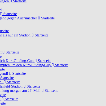
chlagen
Startseite
ite
Startseite
Jugend gegen Auersmacher
Startseite
rtseite
 als nur ein Stadion
Startseite
ht
Startseite
te
 sich Kurt-Gluding-Cup
Startseite
 kämpfen um den Kurt-Gluding-Cup
Startseite
eite
ugend!
Startseite
Startseite
nd!
Startseite
lenfeld-Stadion
Startseite
mmlung morgen am 27. Mai!
Startseite
seite
e
Startseite
eite