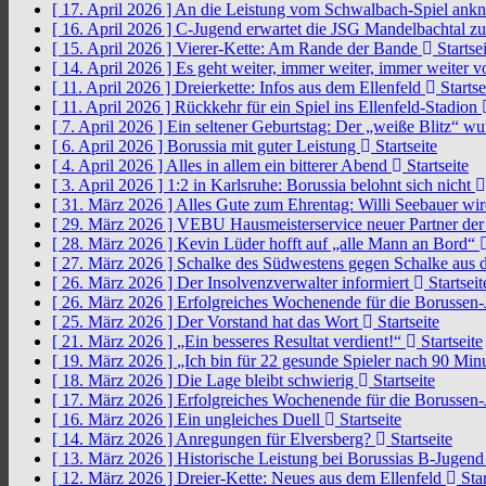
[ 17. April 2026 ]
An die Leistung vom Schwalbach-Spiel an
[ 16. April 2026 ]
C-Jugend erwartet die JSG Mandelbachtal z
[ 15. April 2026 ]
Vierer-Kette: Am Rande der Bande
Startsei
[ 14. April 2026 ]
Es geht weiter, immer weiter, immer weiter 
[ 11. April 2026 ]
Dreierkette: Infos aus dem Ellenfeld
Startse
[ 11. April 2026 ]
Rückkehr für ein Spiel ins Ellenfeld-Stadion
[ 7. April 2026 ]
Ein seltener Geburtstag: Der „weiße Blitz“ w
[ 6. April 2026 ]
Borussia mit guter Leistung
Startseite
[ 4. April 2026 ]
Alles in allem ein bitterer Abend
Startseite
[ 3. April 2026 ]
1:2 in Karlsruhe: Borussia belohnt sich nicht
[ 31. März 2026 ]
Alles Gute zum Ehrentag: Willi Seebauer wi
[ 29. März 2026 ]
VEBU Hausmeisterservice neuer Partner der
[ 28. März 2026 ]
Kevin Lüder hofft auf „alle Mann an Bord“
[ 27. März 2026 ]
Schalke des Südwestens gegen Schalke aus 
[ 26. März 2026 ]
Der Insolvenzverwalter informiert
Startseit
[ 26. März 2026 ]
Erfolgreiches Wochenende für die Borussen
[ 25. März 2026 ]
Der Vorstand hat das Wort
Startseite
[ 21. März 2026 ]
„Ein besseres Resultat verdient!“
Startseite
[ 19. März 2026 ]
„Ich bin für 22 gesunde Spieler nach 90 Mi
[ 18. März 2026 ]
Die Lage bleibt schwierig
Startseite
[ 17. März 2026 ]
Erfolgreiches Wochenende für die Borussen
[ 16. März 2026 ]
Ein ungleiches Duell
Startseite
[ 14. März 2026 ]
Anregungen für Elversberg?
Startseite
[ 13. März 2026 ]
Historische Leistung bei Borussias B-Jugen
[ 12. März 2026 ]
Dreier-Kette: Neues aus dem Ellenfeld
Star