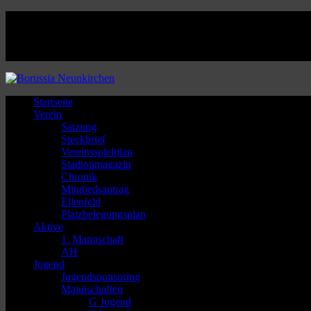
Facebook
Twitter
Instagram
Youtube
Startseite
Verein
Satzung
Steckbrief
Vereinsspielplan
Stadionmagazin
Chronik
Mitgliedsantrag
Ellenfeld
Platzbelegungsplan
Aktive
1. Mannschaft
AH
Jugend
Jugendsponsoring
Mannschaften
G Jugend