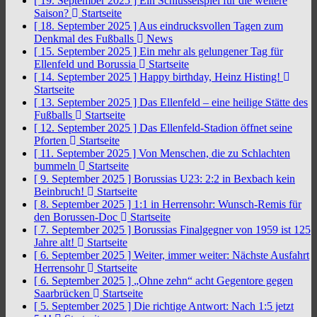
[ 19. September 2025 ]
Ein Schlüsselspiel für die weitere
Saison?
Startseite
[ 18. September 2025 ]
Aus eindrucksvollen Tagen zum
Denkmal des Fußballs
News
[ 15. September 2025 ]
Ein mehr als gelungener Tag für
Ellenfeld und Borussia
Startseite
[ 14. September 2025 ]
Happy birthday, Heinz Histing!
Startseite
[ 13. September 2025 ]
Das Ellenfeld – eine heilige Stätte des
Fußballs
Startseite
[ 12. September 2025 ]
Das Ellenfeld-Stadion öffnet seine
Pforten
Startseite
[ 11. September 2025 ]
Von Menschen, die zu Schlachten
bummeln
Startseite
[ 9. September 2025 ]
Borussias U23: 2:2 in Bexbach kein
Beinbruch!
Startseite
[ 8. September 2025 ]
1:1 in Herrensohr: Wunsch-Remis für
den Borussen-Doc
Startseite
[ 7. September 2025 ]
Borussias Finalgegner von 1959 ist 125
Jahre alt!
Startseite
[ 6. September 2025 ]
Weiter, immer weiter: Nächste Ausfahrt
Herrensohr
Startseite
[ 6. September 2025 ]
„Ohne zehn“ acht Gegentore gegen
Saarbrücken
Startseite
[ 5. September 2025 ]
Die richtige Antwort: Nach 1:5 jetzt