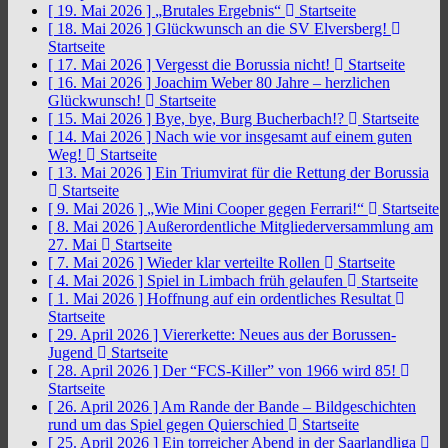
[ 19. Mai 2026 ]
„Brutales Ergebnis“
Startseite
[ 18. Mai 2026 ]
Glückwunsch an die SV Elversberg!
Startseite
[ 17. Mai 2026 ]
Vergesst die Borussia nicht!
Startseite
[ 16. Mai 2026 ]
Joachim Weber 80 Jahre – herzlichen
Glückwunsch!
Startseite
[ 15. Mai 2026 ]
Bye, bye, Burg Bucherbach!?
Startseite
[ 14. Mai 2026 ]
Nach wie vor insgesamt auf einem guten
Weg!
Startseite
[ 13. Mai 2026 ]
Ein Triumvirat für die Rettung der Borussia
Startseite
[ 9. Mai 2026 ]
„Wie Mini Cooper gegen Ferrari!“
Startseite
[ 8. Mai 2026 ]
Außerordentliche Mitgliederversammlung am
27. Mai
Startseite
[ 7. Mai 2026 ]
Wieder klar verteilte Rollen
Startseite
[ 4. Mai 2026 ]
Spiel in Limbach früh gelaufen
Startseite
[ 1. Mai 2026 ]
Hoffnung auf ein ordentliches Resultat
Startseite
[ 29. April 2026 ]
Viererkette: Neues aus der Borussen-
Jugend
Startseite
[ 28. April 2026 ]
Der “FCS-Killer” von 1966 wird 85!
Startseite
[ 26. April 2026 ]
Am Rande der Bande – Bildgeschichten
rund um das Spiel gegen Quierschied
Startseite
[ 25. April 2026 ]
Ein torreicher Abend in der Saarlandliga