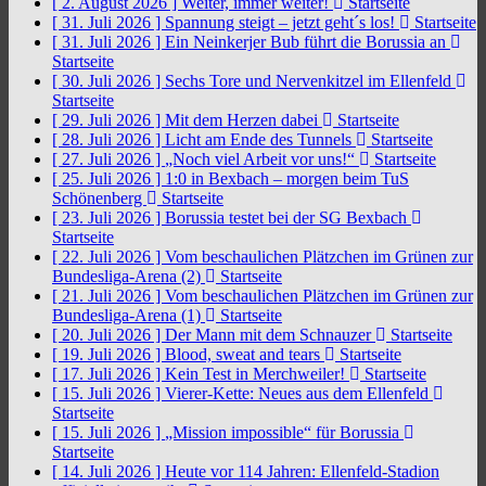
[ 2. August 2026 ]
Weiter, immer weiter!
Startseite
[ 31. Juli 2026 ]
Spannung steigt – jetzt geht´s los!
Startseite
[ 31. Juli 2026 ]
Ein Neinkerjer Bub führt die Borussia an
Startseite
[ 30. Juli 2026 ]
Sechs Tore und Nervenkitzel im Ellenfeld
Startseite
[ 29. Juli 2026 ]
Mit dem Herzen dabei
Startseite
[ 28. Juli 2026 ]
Licht am Ende des Tunnels
Startseite
[ 27. Juli 2026 ]
„Noch viel Arbeit vor uns!“
Startseite
[ 25. Juli 2026 ]
1:0 in Bexbach – morgen beim TuS
Schönenberg
Startseite
[ 23. Juli 2026 ]
Borussia testet bei der SG Bexbach
Startseite
[ 22. Juli 2026 ]
Vom beschaulichen Plätzchen im Grünen zur
Bundesliga-Arena (2)
Startseite
[ 21. Juli 2026 ]
Vom beschaulichen Plätzchen im Grünen zur
Bundesliga-Arena (1)
Startseite
[ 20. Juli 2026 ]
Der Mann mit dem Schnauzer
Startseite
[ 19. Juli 2026 ]
Blood, sweat and tears
Startseite
[ 17. Juli 2026 ]
Kein Test in Merchweiler!
Startseite
[ 15. Juli 2026 ]
Vierer-Kette: Neues aus dem Ellenfeld
Startseite
[ 15. Juli 2026 ]
„Mission impossible“ für Borussia
Startseite
[ 14. Juli 2026 ]
Heute vor 114 Jahren: Ellenfeld-Stadion