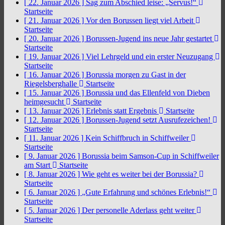
[ 22. Januar 2026 ]
Sag zum Abschied leise: „Servus!“
Startseite
[ 21. Januar 2026 ]
Vor den Borussen liegt viel Arbeit
Startseite
[ 20. Januar 2026 ]
Borussen-Jugend ins neue Jahr gestartet
Startseite
[ 19. Januar 2026 ]
Viel Lehrgeld und ein erster Neuzugang
Startseite
[ 16. Januar 2026 ]
Borussia morgen zu Gast in der
Riegelsberghalle
Startseite
[ 15. Januar 2026 ]
Borussia und das Ellenfeld von Dieben
heimgesucht
Startseite
[ 13. Januar 2026 ]
Erlebnis statt Ergebnis
Startseite
[ 12. Januar 2026 ]
Borussen-Jugend setzt Ausrufezeichen!
Startseite
[ 11. Januar 2026 ]
Kein Schiffbruch in Schiffweiler
Startseite
[ 9. Januar 2026 ]
Borussia beim Samson-Cup in Schiffweiler
am Start
Startseite
[ 8. Januar 2026 ]
Wie geht es weiter bei der Borussia?
Startseite
[ 6. Januar 2026 ]
„Gute Erfahrung und schönes Erlebnis!“
Startseite
[ 5. Januar 2026 ]
Der personelle Aderlass geht weiter
Startseite