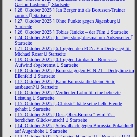
Gast in Losheim
Startseite
[ 28. Oktober 2025 ]
Jan Berger tritt als Borussen-Trainer
zurück
Startseite
[ 27. Oktober 2025 ]
Ohne Punkte gegen Jägersburg
Startseite
[ 26. Oktober 2025 ]
Tobias Jänicke – der Film
Startseite
[ 24. Oktober 2025 ]
In Jägersburg diesmal nur Außenseiter
Startseite
[ 21. Oktober 2025 ]
6:1 gegen den FCN: Ein Derbysieg für
Michael Rosar
Startseite
[ 19. Oktober 2025 ]
0:1 gegen Limbach – Borussias
Aufwind abgebremst
Startseite
[ 18. Oktober 2025 ]
Borussia gegen FCN 21 – Derbytime im
Ellenfeld
Startseite
[ 17. Oktober 2025 ]
Kann Borussia die kleine Serie
ausbauen?
Startseite
[ 16. Oktober 2025 ]
Verdienter Lohn für eine beherzte
Leistung
Startseite
[ 15. Oktober 2025 ]
„Chrissie“ hätte seine helle Freude
gehabt
Startseite
[ 15. Oktober 2025 ]
Der „Ober-Borusse“ wird 55 –
herzlichen Glückwunsch!
Startseite
[ 14. Oktober 2025 ]
Schwalbach gegen Borussia: Pokalduell
auf Augenhöhe
Startseite
[ 13. Oktober 2025 ]
6:2 gegen Hangard II – Borussias U23