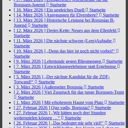
Borussen-Jugend
Startseite
[ 16. März 2026 ]
Ein ungleiches Duell
Startseite
[ 14. März 2026 ]
Anregungen für Elversberg?
Startseite
[ 13. März 2026 ]
Historische Leistung bei Borussias B-
Jugend
Startseite
[ 12. März 2026 ]
Dreier-Kette: Neues aus dem Ellenfeld
Startseite
[ 11. März 2026 ]
Die nächste schwere (Lern)Aufgabe
Startseite
[ 10. März 2026 ]
„Denn das hier ist noch nicht vorbei!“
Startseite
[ 9. März 2026 ]
Lehrstunde gegen Bliesmengen
Startseite
[ 7. März 2026 ]
Entwicklungserlebnisse statt Ergebnisse
Startseite
[ 5. März 2026 ]
„Der nächste Kandidat für die ZDF-
Torwand!“
Startseite
[ 3. März 2026 ]
Außenseiter Borussia
Startseite
[ 2. März 2026 ]
Viel Zuspruch für das junge Borussen-Team
Startseite
[ 1. März 2026 ]
Mit erhobenem Haupt vom Platz
Startseite
[ 27. Februar 2026 ]
Quo vadis, Borussia?
Startseite
[ 27. Februar 2026 ]
„Wir hätten noch drei Stunden
weiterspielen können …“
Startseite
[ 26. Februar 2026 ]
„Das bedeutet mir sehr viel!“
Startseite