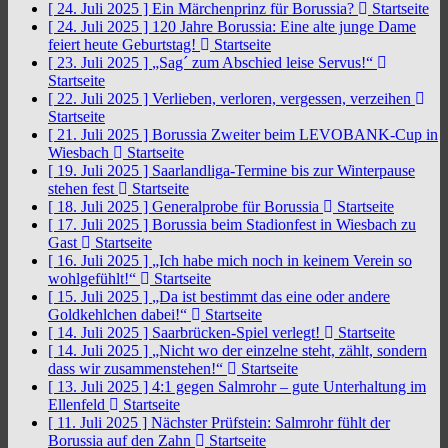
[ 24. Juli 2025 ]
Ein Märchenprinz für Borussia?
Startseite
[ 24. Juli 2025 ]
120 Jahre Borussia: Eine alte junge Dame
feiert heute Geburtstag!
Startseite
[ 23. Juli 2025 ]
„Sag´ zum Abschied leise Servus!“
Startseite
[ 22. Juli 2025 ]
Verlieben, verloren, vergessen, verzeihen
Startseite
[ 21. Juli 2025 ]
Borussia Zweiter beim LEVOBANK-Cup in
Wiesbach
Startseite
[ 19. Juli 2025 ]
Saarlandliga-Termine bis zur Winterpause
stehen fest
Startseite
[ 18. Juli 2025 ]
Generalprobe für Borussia
Startseite
[ 17. Juli 2025 ]
Borussia beim Stadionfest in Wiesbach zu
Gast
Startseite
[ 16. Juli 2025 ]
„Ich habe mich noch in keinem Verein so
wohlgefühlt!“
Startseite
[ 15. Juli 2025 ]
„Da ist bestimmt das eine oder andere
Goldkehlchen dabei!“
Startseite
[ 14. Juli 2025 ]
Saarbrücken-Spiel verlegt!
Startseite
[ 14. Juli 2025 ]
„Nicht wo der einzelne steht, zählt, sondern
dass wir zusammenstehen!“
Startseite
[ 13. Juli 2025 ]
4:1 gegen Salmrohr – gute Unterhaltung im
Ellenfeld
Startseite
[ 11. Juli 2025 ]
Nächster Prüfstein: Salmrohr fühlt der
Borussia auf den Zahn
Startseite