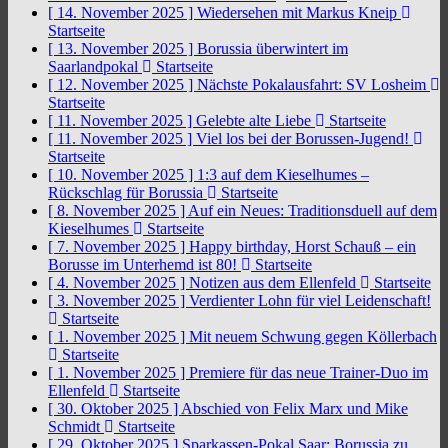
[ 14. November 2025 ]
Wiedersehen mit Markus Kneip
Startseite
[ 13. November 2025 ]
Borussia überwintert im
Saarlandpokal
Startseite
[ 12. November 2025 ]
Nächste Pokalausfahrt: SV Losheim
Startseite
[ 11. November 2025 ]
Gelebte alte Liebe
Startseite
[ 11. November 2025 ]
Viel los bei der Borussen-Jugend!
Startseite
[ 10. November 2025 ]
1:3 auf dem Kieselhumes –
Rückschlag für Borussia
Startseite
[ 8. November 2025 ]
Auf ein Neues: Traditionsduell auf dem
Kieselhumes
Startseite
[ 7. November 2025 ]
Happy birthday, Horst Schauß – ein
Borusse im Unterhemd ist 80!
Startseite
[ 4. November 2025 ]
Notizen aus dem Ellenfeld
Startseite
[ 3. November 2025 ]
Verdienter Lohn für viel Leidenschaft!
Startseite
[ 1. November 2025 ]
Mit neuem Schwung gegen Köllerbach
Startseite
[ 1. November 2025 ]
Premiere für das neue Trainer-Duo im
Ellenfeld
Startseite
[ 30. Oktober 2025 ]
Abschied von Felix Marx und Mike
Schmidt
Startseite
[ 29. Oktober 2025 ]
Sparkassen-Pokal Saar: Borussia zu