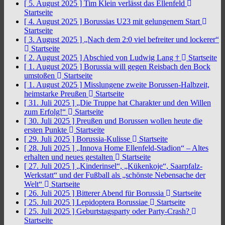
[ 5. August 2025 ]
Tim Klein verlässt das Ellenfeld
Startseite
[ 4. August 2025 ]
Borussias U23 mit gelungenem Start
Startseite
[ 3. August 2025 ]
„Nach dem 2:0 viel befreiter und lockerer“
Startseite
[ 2. August 2025 ]
Abschied von Ludwig Lang †
Startseite
[ 1. August 2025 ]
Borussia will gegen Reisbach den Bock
umstoßen
Startseite
[ 1. August 2025 ]
Misslungene zweite Borussen-Halbzeit,
heimstarke Preußen
Startseite
[ 31. Juli 2025 ]
„Die Truppe hat Charakter und den Willen
zum Erfolg!“
Startseite
[ 30. Juli 2025 ]
Preußen und Borussen wollen heute die
ersten Punkte
Startseite
[ 29. Juli 2025 ]
Borussia-Kulisse
Startseite
[ 28. Juli 2025 ]
„Innova Home Ellenfeld-Stadion“ – Altes
erhalten und neues gestalten
Startseite
[ 27. Juli 2025 ]
„Kinderinsel“, „Kükenkoje“, Saarpfalz-
Werkstatt“ und der Fußball als „schönste Nebensache der
Welt“
Startseite
[ 26. Juli 2025 ]
Bitterer Abend für Borussia
Startseite
[ 25. Juli 2025 ]
Lepidoptera Borussiae
Startseite
[ 25. Juli 2025 ]
Geburtstagsparty oder Party-Crash?
Startseite