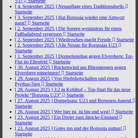
5:1!
Startseite
[ 4. September 2025 ]
Neuauflage eines Traditionsduells
Startseite
[ 3. September 2025 ]
Hat Borussia wieder eine Antwort
parat?
Startseite
[ 2. September 2025 ]
Die Sorgen wenigstens für einen
Fußballabend vergessen
Startseite
[ 2. September 2025 ]
Wiedersehen macht Freude
Startseite
[ 2. September 2025 ]
Alle Neune für Borussias U23
Startseite
[ 1. September 2025 ]
Doppelspieltag gegen Elversberg: Tor-
Flut im Ellenfeld
Startseite
[ 30. August 2025 ]
Rückenwind aus Bliesmengen gegen
Elversberg mitnehmen!
Startseite
[ 29. August 2025 ]
Von Hiobsbotschaften und einem
Pyrrhus-Sieg
Startseite
[ 28. August 2025 ]
3:2 in Kohlhof – Top-Start für das neue
Projekt “Borussia U23”
Startseite
[ 27. August 2025 ]
Doppelpass: U23 und Borussen-Jugend
Startseite
[ 26. August 2025 ]
Wer hier ist, ist hin und weg!
Startseite
[ 23. August 2025 ]
Ein Dreier zum Jänicke-Einstand
Startseite
[ 23. August 2025 ]
Gutes tun und der Borussia guttun!
Startseite