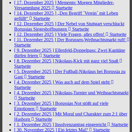
[ 17. Dezember 2025 ]
Memento: Morgen Mitglieder-
Versammlung 2025
Startseite
[ 14. Dezember 2025 ]
„Den Begriff `Verein´ mit Leben
gefüllt“
Startseite
[ 12. Dezember 2025 ]
Der Nebel von Stuttgart verschluckt
Borussias Siegeshoffnungen
Startseite
[ 12. Dezember 2025 ]
Viele Fragen, alles offen!
Startseite
[ 11. Dezember 2025 ]
Der Borussen-Weihnachtsmarkt ruft!
Startseite
[ 9. Dezember 2025 ]
Ellenfeld-Doppelpass: Zwei Kapitäne
dürfen feiern
Startseite
[ 8. Dezember 2025 ]
Nikolaus-Kick mit ganz viel Spaß
Startseite
[ 5. Dezember 2025 ]
Der Fußball-Nikolaus bei Borussia zu
Gast
Startseite
[ 4. Dezember 2025 ]
Was auch auf dem Spiel steht
Startseite
[ 4. Dezember 2025 ]
Nikolaus-Turnier und Weihnachtsmarkt
Startseite
[ 3. Dezember 2025 ]
Borussias Not stößt auf viele
Emotionen
Startseite
[ 2. Dezember 2025 ]
Mit Moral und Charakter zum 2:1 über
Hasborn
Startseite
[ 1. Dezember 2025 ]
Insolvenzantrag eingereicht
Startseite
[ 30. November 2025 ]
Ein letztes Mal?
Startseite