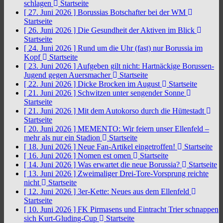
schlagen
Startseite
[ 27. Juni 2026 ]
Borussias Botschafter bei der WM
Startseite
[ 26. Juni 2026 ]
Die Gesundheit der Aktiven im Blick
Startseite
[ 24. Juni 2026 ]
Rund um die Uhr (fast) nur Borussia im
Kopf
Startseite
[ 23. Juni 2026 ]
Aufgeben gilt nicht: Hartnäckige Borussen-
Jugend gegen Auersmacher
Startseite
[ 22. Juni 2026 ]
Dicke Brocken im August
Startseite
[ 21. Juni 2026 ]
Schwitzen unter sengender Sonne
Startseite
[ 21. Juni 2026 ]
Mit dem Autokorso durch die Hüttestadt
Startseite
[ 20. Juni 2026 ]
MEMENTO: Wir feiern unser Ellenfeld –
mehr als nur ein Stadion
Startseite
[ 18. Juni 2026 ]
Neue Fan-Artikel eingetroffen!
Startseite
[ 16. Juni 2026 ]
Nomen est omen
Startseite
[ 14. Juni 2026 ]
Was erwartet die neue Borussia?
Startseite
[ 13. Juni 2026 ]
Zweimaliger Drei-Tore-Vorsprung reichte
nicht
Startseite
[ 12. Juni 2026 ]
3er-Kette: Neues aus dem Ellenfeld
Startseite
[ 10. Juni 2026 ]
FK Pirmasens und Eintracht Trier schnappen
sich Kurt-Gluding-Cup
Startseite