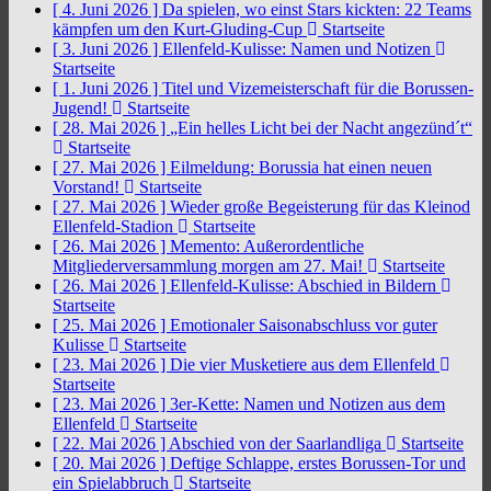
[ 4. Juni 2026 ]
Da spielen, wo einst Stars kickten: 22 Teams
kämpfen um den Kurt-Gluding-Cup
Startseite
[ 3. Juni 2026 ]
Ellenfeld-Kulisse: Namen und Notizen
Startseite
[ 1. Juni 2026 ]
Titel und Vizemeisterschaft für die Borussen-
Jugend!
Startseite
[ 28. Mai 2026 ]
„Ein helles Licht bei der Nacht angezünd´t“
Startseite
[ 27. Mai 2026 ]
Eilmeldung: Borussia hat einen neuen
Vorstand!
Startseite
[ 27. Mai 2026 ]
Wieder große Begeisterung für das Kleinod
Ellenfeld-Stadion
Startseite
[ 26. Mai 2026 ]
Memento: Außerordentliche
Mitgliederversammlung morgen am 27. Mai!
Startseite
[ 26. Mai 2026 ]
Ellenfeld-Kulisse: Abschied in Bildern
Startseite
[ 25. Mai 2026 ]
Emotionaler Saisonabschluss vor guter
Kulisse
Startseite
[ 23. Mai 2026 ]
Die vier Musketiere aus dem Ellenfeld
Startseite
[ 23. Mai 2026 ]
3er-Kette: Namen und Notizen aus dem
Ellenfeld
Startseite
[ 22. Mai 2026 ]
Abschied von der Saarlandliga
Startseite
[ 20. Mai 2026 ]
Deftige Schlappe, erstes Borussen-Tor und
ein Spielabbruch
Startseite