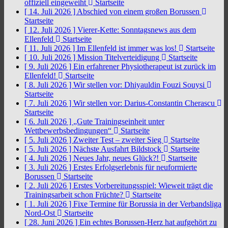
offiziell eingeweiht
Startseite
[ 14. Juli 2026 ]
Abschied von einem großen Borussen
Startseite
[ 12. Juli 2026 ]
Vierer-Kette: Sonntagsnews aus dem
Ellenfeld
Startseite
[ 11. Juli 2026 ]
Im Ellenfeld ist immer was los!
Startseite
[ 10. Juli 2026 ]
Mission Titelverteidigung
Startseite
[ 9. Juli 2026 ]
Ein erfahrener Physiotherapeut ist zurück im
Ellenfeld!
Startseite
[ 8. Juli 2026 ]
Wir stellen vor: Dhiyauldin Fouzi Souysi
Startseite
[ 7. Juli 2026 ]
Wir stellen vor: Darius-Constantin Cherascu
Startseite
[ 6. Juli 2026 ]
„Gute Trainingseinheit unter
Wettbewerbsbedingungen“
Startseite
[ 5. Juli 2026 ]
Zweiter Test – zweiter Sieg
Startseite
[ 5. Juli 2026 ]
Nächste Ausfahrt Bildstock
Startseite
[ 4. Juli 2026 ]
Neues Jahr, neues Glück?!
Startseite
[ 3. Juli 2026 ]
Erstes Erfolgserlebnis für neuformierte
Borussen
Startseite
[ 2. Juli 2026 ]
Erstes Vorbereitungsspiel: Wieweit trägt die
Trainingsarbeit schon Früchte?
Startseite
[ 1. Juli 2026 ]
Fixe Termine für Borussia in der Verbandsliga
Nord-Ost
Startseite
[ 28. Juni 2026 ]
Ein echtes Borussen-Herz hat aufgehört zu