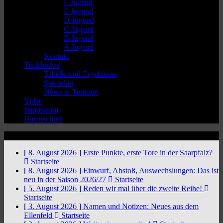
F Jugend
E Jugend
D Jugend
C Jugend
B Jugend
A Jugend
Kontakt
Tischkicker
Tabelle und Ergebnisse
Spielplan
News u. Termine
Video
Impressum
Datenschutz
News Ticker
[ 8. August 2026 ]
Erste Punkte, erste Tore in der Saarpfalz?
Startseite
[ 8. August 2026 ]
Einwurf, Abstoß, Auswechslungen: Das ist
neu in der Saison 2026/27
Startseite
[ 5. August 2026 ]
Reden wir mal über die zweite Reihe!
Startseite
[ 3. August 2026 ]
Namen und Notizen: Neues aus dem
Ellenfeld
Startseite