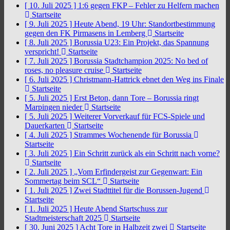
[ 10. Juli 2025 ]
1:6 gegen FKP – Fehler zu Helfern machen
Startseite
[ 9. Juli 2025 ]
Heute Abend, 19 Uhr: Standortbestimmung
gegen den FK Pirmasens in Lemberg
Startseite
[ 8. Juli 2025 ]
Borussia U23: Ein Projekt, das Spannung
verspricht!
Startseite
[ 7. Juli 2025 ]
Borussia Stadtchampion 2025: No bed of
roses, no pleasure cruise
Startseite
[ 6. Juli 2025 ]
Christmann-Hattrick ebnet den Weg ins Finale
Startseite
[ 5. Juli 2025 ]
Erst Beton, dann Tore – Borussia ringt
Marpingen nieder
Startseite
[ 5. Juli 2025 ]
Weiterer Vorverkauf für FCS-Spiele und
Dauerkarten
Startseite
[ 4. Juli 2025 ]
Strammes Wochenende für Borussia
Startseite
[ 3. Juli 2025 ]
Ein Schritt zurück als ein Schritt nach vorne?
Startseite
[ 2. Juli 2025 ]
„Vom Erfindergeist zur Gegenwart: Ein
Sommertag beim SCL“
Startseite
[ 1. Juli 2025 ]
Zwei Stadttitel für die Borussen-Jugend
Startseite
[ 1. Juli 2025 ]
Heute Abend Startschuss zur
Stadtmeisterschaft 2025
Startseite
[ 30. Juni 2025 ]
Acht Tore in Halbzeit zwei
Startseite