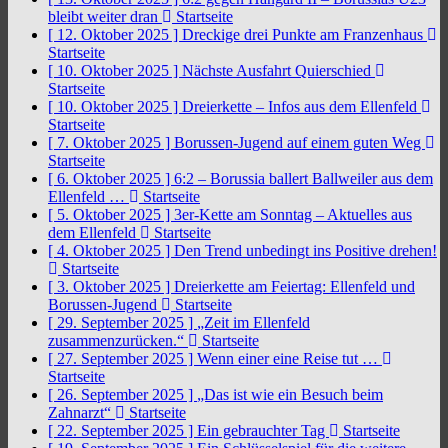
bleibt weiter dran
Startseite
[ 12. Oktober 2025 ]
Dreckige drei Punkte am Franzenhaus
Startseite
[ 10. Oktober 2025 ]
Nächste Ausfahrt Quierschied
Startseite
[ 10. Oktober 2025 ]
Dreierkette – Infos aus dem Ellenfeld
Startseite
[ 7. Oktober 2025 ]
Borussen-Jugend auf einem guten Weg
Startseite
[ 6. Oktober 2025 ]
6:2 – Borussia ballert Ballweiler aus dem
Ellenfeld …
Startseite
[ 5. Oktober 2025 ]
3er-Kette am Sonntag – Aktuelles aus
dem Ellenfeld
Startseite
[ 4. Oktober 2025 ]
Den Trend unbedingt ins Positive drehen!
Startseite
[ 3. Oktober 2025 ]
Dreierkette am Feiertag: Ellenfeld und
Borussen-Jugend
Startseite
[ 29. September 2025 ]
„Zeit im Ellenfeld
zusammenzurücken.“
Startseite
[ 27. September 2025 ]
Wenn einer eine Reise tut …
Startseite
[ 26. September 2025 ]
„Das ist wie ein Besuch beim
Zahnarzt“
Startseite
[ 22. September 2025 ]
Ein gebrauchter Tag
Startseite