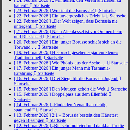
[ 24. Februar 2026 ]
„Will helfen, den Verein am Leben zu
halten!“
Startseite
[ 23. Februar 2026 ]
Wo steht die Borussia?
Startseite
[ 22. Februar 2026 ]
Ein unvergessliches Erlebnis
Startseite
[ 22. Februar 2026 ]
„Der Welt zeigen, dass Borussia nie
untergeht!“
Startseite
[ 21. Februar 2026 ]
Nach Altenkessel ist vor Ommersheim
und Blieskastel
Startseite
[ 20. Februar 2026 ]
Ein junger Borusse schießt sich an die
Torwand …
Startseite
[ 19. Februar 2026 ]
Historisch gesehen sogar ein kleines
Traditionsduell
Startseite
[ 18. Februar 2026 ]
Wie Phönix aus der Asche …
Startseite
[ 17. Februar 2026 ]
Ein junger Mann mit Tasmania-
Erfahrung
Startseite
[ 16. Februar 2026 ]
Drei Siege für die Borussen-Jugend
Startseite
[ 15. Februar 2026 ]
Den Mutigen gehört die Welt
Startseite
[ 15. Februar 2026 ]
Doppelpass aus dem Ellenfeld
Startseite
[ 14. Februar 2026 ]
„Finde den Neuaufbau richtig
spannend!“
Startseite
[ 13. Februar 2026 ]
2:1 – Borussia besteht den Härtetest
gegen Biesingen
Startseite
[ 12. Februar 2026 ]
„Bin sehr motiviert und dankbar für die