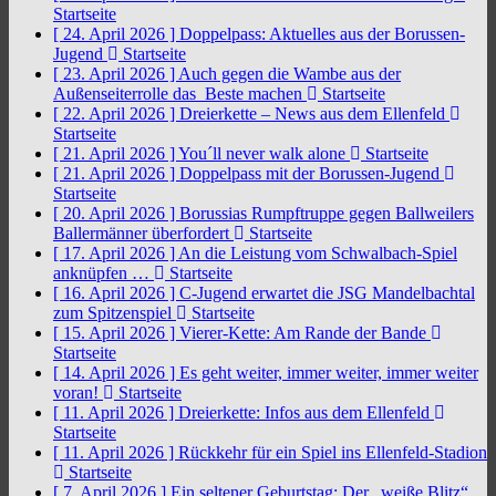
Startseite
[ 24. April 2026 ]
Doppelpass: Aktuelles aus der Borussen-
Jugend
Startseite
[ 23. April 2026 ]
Auch gegen die Wambe aus der
Außenseiterrolle das Beste machen
Startseite
[ 22. April 2026 ]
Dreierkette – News aus dem Ellenfeld
Startseite
[ 21. April 2026 ]
You´ll never walk alone
Startseite
[ 21. April 2026 ]
Doppelpass mit der Borussen-Jugend
Startseite
[ 20. April 2026 ]
Borussias Rumpftruppe gegen Ballweilers
Ballermänner überfordert
Startseite
[ 17. April 2026 ]
An die Leistung vom Schwalbach-Spiel
anknüpfen …
Startseite
[ 16. April 2026 ]
C-Jugend erwartet die JSG Mandelbachtal
zum Spitzenspiel
Startseite
[ 15. April 2026 ]
Vierer-Kette: Am Rande der Bande
Startseite
[ 14. April 2026 ]
Es geht weiter, immer weiter, immer weiter
voran!
Startseite
[ 11. April 2026 ]
Dreierkette: Infos aus dem Ellenfeld
Startseite
[ 11. April 2026 ]
Rückkehr für ein Spiel ins Ellenfeld-Stadion
Startseite
[ 7. April 2026 ]
Ein seltener Geburtstag: Der „weiße Blitz“