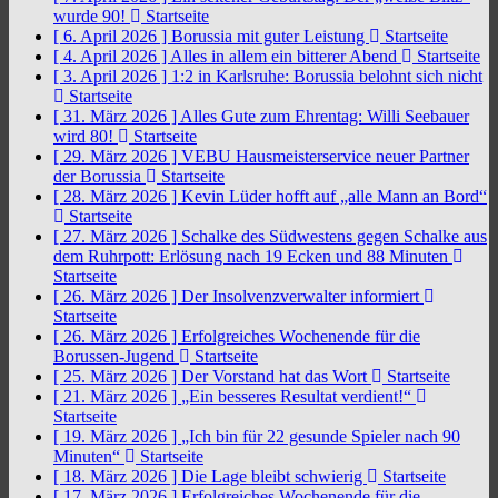
wurde 90!
Startseite
[ 6. April 2026 ]
Borussia mit guter Leistung
Startseite
[ 4. April 2026 ]
Alles in allem ein bitterer Abend
Startseite
[ 3. April 2026 ]
1:2 in Karlsruhe: Borussia belohnt sich nicht
Startseite
[ 31. März 2026 ]
Alles Gute zum Ehrentag: Willi Seebauer
wird 80!
Startseite
[ 29. März 2026 ]
VEBU Hausmeisterservice neuer Partner
der Borussia
Startseite
[ 28. März 2026 ]
Kevin Lüder hofft auf „alle Mann an Bord“
Startseite
[ 27. März 2026 ]
Schalke des Südwestens gegen Schalke aus
dem Ruhrpott: Erlösung nach 19 Ecken und 88 Minuten
Startseite
[ 26. März 2026 ]
Der Insolvenzverwalter informiert
Startseite
[ 26. März 2026 ]
Erfolgreiches Wochenende für die
Borussen-Jugend
Startseite
[ 25. März 2026 ]
Der Vorstand hat das Wort
Startseite
[ 21. März 2026 ]
„Ein besseres Resultat verdient!“
Startseite
[ 19. März 2026 ]
„Ich bin für 22 gesunde Spieler nach 90
Minuten“
Startseite
[ 18. März 2026 ]
Die Lage bleibt schwierig
Startseite
[ 17. März 2026 ]
Erfolgreiches Wochenende für die