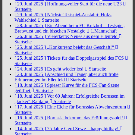
[ 29. Juni 2025 ]
Hoffnungsvoller Start für die neue U23
Startseite
[ 29. Juni 2025 ]
Nächste Testspiel-Ausfahrt: Holz-
Wahlschied
Startseite
[ 28. Juni 2025 ]
Ein Abend beim FC Kutzhof – Testspiel,
Bratwurst und ein bisschen Nostalgie
1.Mannschaft
[ 26. Juni 2025 ]
Viererkette: Neues aus dem Ellenfeld
Startseite
[ 25. Juni 2025 ]
„Konkurrenz belebt das Geschäft!“
Startseite
[ 25. Juni 2025 ]
Tickets für das Doppelgastspiel des FCS
Startseite
[ 24. Juni 2025 ]
Es geht wieder los!
Startseite
[ 23. Juni 2025 ]
Abschied und Trauer, aber auch frohe
Erinnerungen im Ellenfeld
Startseite
[ 18. Juni 2025 ]
Spieser Kurve für die FCS-Fan-Szene
geöffnet
Startseite
[ 18. Juni 2025 ]
Vor 60 Jahren: Erfolgreiche Borussen im
„kicker“-Ranking
Startseite
[ 17. Juni 2025 ]
Eine Eiche für Borussias Abwehrzentrum
Startseite
[ 16. Juni 2025 ]
Borussia bekommt das Eröffnungsspiel!
Startseite
[ 14. Juni 2025 ]
75 Jahre Gerd Zewe – happy birthay!
Startseite