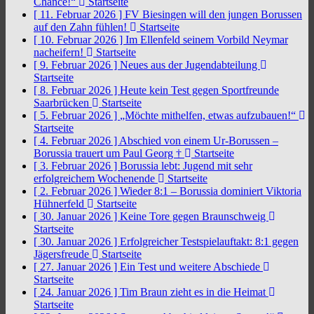
Chance!“
Startseite
[ 11. Februar 2026 ]
FV Biesingen will den jungen Borussen
auf den Zahn fühlen!
Startseite
[ 10. Februar 2026 ]
Im Ellenfeld seinem Vorbild Neymar
nacheifern!
Startseite
[ 9. Februar 2026 ]
Neues aus der Jugendabteilung
Startseite
[ 8. Februar 2026 ]
Heute kein Test gegen Sportfreunde
Saarbrücken
Startseite
[ 5. Februar 2026 ]
„Möchte mithelfen, etwas aufzubauen!“
Startseite
[ 4. Februar 2026 ]
Abschied von einem Ur-Borussen –
Borussia trauert um Paul Georg †
Startseite
[ 3. Februar 2026 ]
Borussia lebt: Jugend mit sehr
erfolgreichem Wochenende
Startseite
[ 2. Februar 2026 ]
Wieder 8:1 – Borussia dominiert Viktoria
Hühnerfeld
Startseite
[ 30. Januar 2026 ]
Keine Tore gegen Braunschweig
Startseite
[ 30. Januar 2026 ]
Erfolgreicher Testspielauftakt: 8:1 gegen
Jägersfreude
Startseite
[ 27. Januar 2026 ]
Ein Test und weitere Abschiede
Startseite
[ 24. Januar 2026 ]
Tim Braun zieht es in die Heimat
Startseite