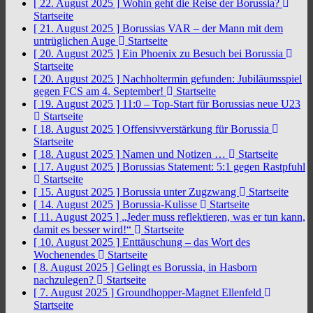
[ 22. August 2025 ]
Wohin geht die Reise der Borussia?
Startseite
[ 21. August 2025 ]
Borussias VAR – der Mann mit dem
untrüglichen Auge
Startseite
[ 20. August 2025 ]
Ein Phoenix zu Besuch bei Borussia
Startseite
[ 20. August 2025 ]
Nachholtermin gefunden: Jubiläumsspiel
gegen FCS am 4. September!
Startseite
[ 19. August 2025 ]
11:0 – Top-Start für Borussias neue U23
Startseite
[ 18. August 2025 ]
Offensivverstärkung für Borussia
Startseite
[ 18. August 2025 ]
Namen und Notizen …
Startseite
[ 17. August 2025 ]
Borussias Statement: 5:1 gegen Rastpfuhl
Startseite
[ 15. August 2025 ]
Borussia unter Zugzwang
Startseite
[ 14. August 2025 ]
Borussia-Kulisse
Startseite
[ 11. August 2025 ]
„Jeder muss reflektieren, was er tun kann,
damit es besser wird!“
Startseite
[ 10. August 2025 ]
Enttäuschung – das Wort des
Wochenendes
Startseite
[ 8. August 2025 ]
Gelingt es Borussia, in Hasborn
nachzulegen?
Startseite
[ 7. August 2025 ]
Groundhopper-Magnet Ellenfeld
Startseite