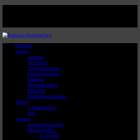
Facebook
Twitter
Instagram
Youtube
Startseite
Verein
Satzung
Steckbrief
Vereinsspielplan
Stadionmagazin
Chronik
Mitgliedsantrag
Ellenfeld
Platzbelegungsplan
Aktive
1. Mannschaft
AH
Jugend
Jugendsponsoring
Mannschaften
G Jugend