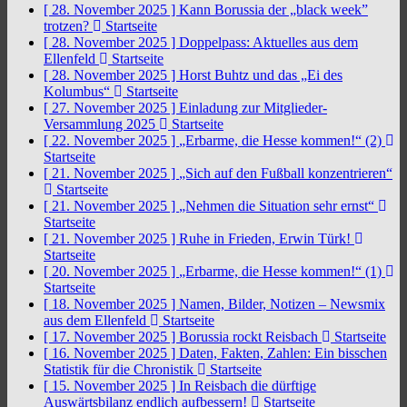
[ 28. November 2025 ]
Kann Borussia der „black week”
trotzen?
Startseite
[ 28. November 2025 ]
Doppelpass: Aktuelles aus dem
Ellenfeld
Startseite
[ 28. November 2025 ]
Horst Buhtz und das „Ei des
Kolumbus“
Startseite
[ 27. November 2025 ]
Einladung zur Mitglieder-
Versammlung 2025
Startseite
[ 22. November 2025 ]
„Erbarme, die Hesse kommen!“ (2)
Startseite
[ 21. November 2025 ]
„Sich auf den Fußball konzentrieren“
Startseite
[ 21. November 2025 ]
„Nehmen die Situation sehr ernst“
Startseite
[ 21. November 2025 ]
Ruhe in Frieden, Erwin Türk!
Startseite
[ 20. November 2025 ]
„Erbarme, die Hesse kommen!“ (1)
Startseite
[ 18. November 2025 ]
Namen, Bilder, Notizen – Newsmix
aus dem Ellenfeld
Startseite
[ 17. November 2025 ]
Borussia rockt Reisbach
Startseite
[ 16. November 2025 ]
Daten, Fakten, Zahlen: Ein bisschen
Statistik für die Chronistik
Startseite
[ 15. November 2025 ]
In Reisbach die dürftige
Auswärtsbilanz endlich aufbessern!
Startseite