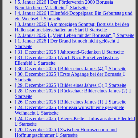
[ 5. Januar 2026 ]
Der Förderverein 2000 Borussia
Neunkirchen e.V. lädt ein
Startseite
[ 4. Januar 2026 ]
Ellenfeld-Doppelpass: Ein Geburtstag und
ein Wechsel
Startseite
[ 3. Januar 2026 ]
Am morgigen Sonntag: Borussia bei den
Hallenstadtmeisterschaften am Start
Startseite
[ 2. Januar 2026 ]
„Mein Leben mit der Borussia“
Startseite
[ 1. Januar 2026 ]
Der Brand ist noch nicht gelöscht
Startseite
[ 31. Dezember 2025 ]
Jahresend-Gedanken
Startseite
[ 31. Dezember 2025 ]
Auch Nico Purket verlässt das
Ellenfeld
Startseite
[ 30. Dezember 2025 ]
Bilder eines Jahres (4)
Startseite
[ 30. Dezember 2025 ]
Erste Abgänge bei der Borussia
Startseite
[ 29. Dezember 2025 ]
Bilder eines Jahres (3)
Startseite
[ 28. Dezember 2025 ]
Rückschau: Bilder eines Jahres (2)
Startseite
[ 26. Dezember 2025 ]
Bilder eines Jahres (1)
Startseite
[ 24. Dezember 2025 ]
Borussia wünscht eine gesegnete
Weihnacht
Startseite
[ 24. Dezember 2025 ]
Vierer-Kette – Infos aus dem Ellenfeld
Startseite
[ 20. Dezember 2025 ]
Zwischen Horroszenario und
Hoffnungsschimmer
Startseite