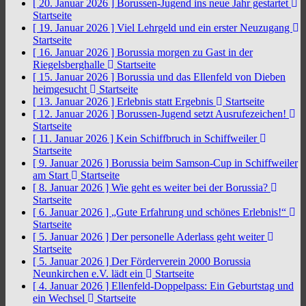
[ 20. Januar 2026 ]
Borussen-Jugend ins neue Jahr gestartet
Startseite
[ 19. Januar 2026 ]
Viel Lehrgeld und ein erster Neuzugang
Startseite
[ 16. Januar 2026 ]
Borussia morgen zu Gast in der
Riegelsberghalle
Startseite
[ 15. Januar 2026 ]
Borussia und das Ellenfeld von Dieben
heimgesucht
Startseite
[ 13. Januar 2026 ]
Erlebnis statt Ergebnis
Startseite
[ 12. Januar 2026 ]
Borussen-Jugend setzt Ausrufezeichen!
Startseite
[ 11. Januar 2026 ]
Kein Schiffbruch in Schiffweiler
Startseite
[ 9. Januar 2026 ]
Borussia beim Samson-Cup in Schiffweiler
am Start
Startseite
[ 8. Januar 2026 ]
Wie geht es weiter bei der Borussia?
Startseite
[ 6. Januar 2026 ]
„Gute Erfahrung und schönes Erlebnis!“
Startseite
[ 5. Januar 2026 ]
Der personelle Aderlass geht weiter
Startseite
[ 5. Januar 2026 ]
Der Förderverein 2000 Borussia
Neunkirchen e.V. lädt ein
Startseite
[ 4. Januar 2026 ]
Ellenfeld-Doppelpass: Ein Geburtstag und
ein Wechsel
Startseite