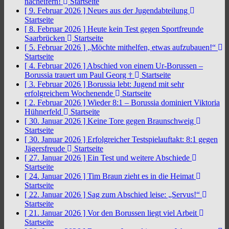
nacheifern!
Startseite
[ 9. Februar 2026 ]
Neues aus der Jugendabteilung
Startseite
[ 8. Februar 2026 ]
Heute kein Test gegen Sportfreunde
Saarbrücken
Startseite
[ 5. Februar 2026 ]
„Möchte mithelfen, etwas aufzubauen!“
Startseite
[ 4. Februar 2026 ]
Abschied von einem Ur-Borussen –
Borussia trauert um Paul Georg †
Startseite
[ 3. Februar 2026 ]
Borussia lebt: Jugend mit sehr
erfolgreichem Wochenende
Startseite
[ 2. Februar 2026 ]
Wieder 8:1 – Borussia dominiert Viktoria
Hühnerfeld
Startseite
[ 30. Januar 2026 ]
Keine Tore gegen Braunschweig
Startseite
[ 30. Januar 2026 ]
Erfolgreicher Testspielauftakt: 8:1 gegen
Jägersfreude
Startseite
[ 27. Januar 2026 ]
Ein Test und weitere Abschiede
Startseite
[ 24. Januar 2026 ]
Tim Braun zieht es in die Heimat
Startseite
[ 22. Januar 2026 ]
Sag zum Abschied leise: „Servus!“
Startseite
[ 21. Januar 2026 ]
Vor den Borussen liegt viel Arbeit
Startseite