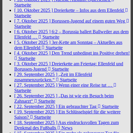
Startseite
[ 10. Oktober 2025 ]
Dreierkette – Infos aus dem Ellenfeld
Startseite
[ 7. Oktober 2025 ]
Borussen-Jugend auf einem guten Weg
Startseite
[ 6. Oktober 2025 ]
6:2 – Borussia ballert Ballweiler aus dem
Ellenfeld …
Startseite
[ 5. Oktober 2025 ]
3er-Kette am Sonntag – Aktuelles aus
dem Ellenfeld
Startseite
[ 4. Oktober 2025 ]
Den Trend unbedingt ins Positive drehen!
Startseite
[ 3. Oktober 2025 ]
Dreierkette am Feiertag: Ellenfeld und
Borussen-Jugend
Startseite
[ 29. September 2025 ]
„Zeit im Ellenfeld
zusammenzurücken.“
Startseite
[ 27. September 2025 ]
Wenn einer eine Reise tut …
Startseite
[ 26. September 2025 ]
„Das ist wie ein Besuch beim
Zahnarzt“
Startseite
[ 22. September 2025 ]
Ein gebrauchter Tag
Startseite
[ 19. September 2025 ]
Ein Schlüsselspiel für die weitere
Saison?
Startseite
[ 18. September 2025 ]
Aus eindrucksvollen Tagen zum
Denkmal des Fußballs
News