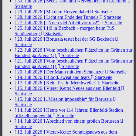
[ 30. Juli 2026 ]
Sechs Tore und Nervenkitzel im Ellenfeld
Startseite
[ 29. Juli 2026 ]
Mit dem Herzen dabei
Startseite
[ 28. Juli 2026 ]
Licht am Ende des Tunnels
Startseite
[ 27. Juli 2026 ]
„Noch viel Arbeit vor uns!“
Startseite
[ 25. Juli 2026 ]
1:0 in Bexbach – morgen beim TuS
Schönenberg
Startseite
[ 23. Juli 2026 ]
Borussia testet bei der SG Bexbach
Startseite
[ 22. Juli 2026 ]
Vom beschaulichen Plätzchen im Grünen zur
Bundesliga-Arena (2)
Startseite
[ 21. Juli 2026 ]
Vom beschaulichen Plätzchen im Grünen zur
Bundesliga-Arena (1)
Startseite
[ 20. Juli 2026 ]
Der Mann mit dem Schnauzer
Startseite
[ 19. Juli 2026 ]
Blood, sweat and tears
Startseite
[ 17. Juli 2026 ]
Kein Test in Merchweiler!
Startseite
[ 15. Juli 2026 ]
Vierer-Kette: Neues aus dem Ellenfeld
Startseite
[ 15. Juli 2026 ]
„Mission impossible“ für Borussia
Startseite
[ 14. Juli 2026 ]
Heute vor 114 Jahren: Ellenfeld-Stadion
offiziell eingeweiht
Startseite
[ 14. Juli 2026 ]
Abschied von einem großen Borussen
Startseite
[ 12. Juli 2026 ]
Vierer-Kette: Sonntagsnews aus dem