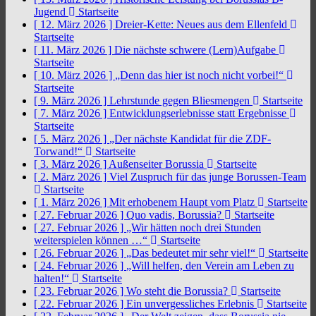
Jugend
Startseite
[ 12. März 2026 ]
Dreier-Kette: Neues aus dem Ellenfeld
Startseite
[ 11. März 2026 ]
Die nächste schwere (Lern)Aufgabe
Startseite
[ 10. März 2026 ]
„Denn das hier ist noch nicht vorbei!“
Startseite
[ 9. März 2026 ]
Lehrstunde gegen Bliesmengen
Startseite
[ 7. März 2026 ]
Entwicklungserlebnisse statt Ergebnisse
Startseite
[ 5. März 2026 ]
„Der nächste Kandidat für die ZDF-
Torwand!“
Startseite
[ 3. März 2026 ]
Außenseiter Borussia
Startseite
[ 2. März 2026 ]
Viel Zuspruch für das junge Borussen-Team
Startseite
[ 1. März 2026 ]
Mit erhobenem Haupt vom Platz
Startseite
[ 27. Februar 2026 ]
Quo vadis, Borussia?
Startseite
[ 27. Februar 2026 ]
„Wir hätten noch drei Stunden
weiterspielen können …“
Startseite
[ 26. Februar 2026 ]
„Das bedeutet mir sehr viel!“
Startseite
[ 24. Februar 2026 ]
„Will helfen, den Verein am Leben zu
halten!“
Startseite
[ 23. Februar 2026 ]
Wo steht die Borussia?
Startseite
[ 22. Februar 2026 ]
Ein unvergessliches Erlebnis
Startseite