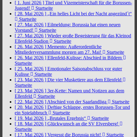
[ 1. Juni 2026 ]
Titel und Vizemeisterschaft für die Borussen-
Jugend!
Startseite
[ 28. Mai 2026 ]
„Ein helles Licht bei der Nacht angezünd´t“
Startseite
[ 27. Mai 2026 ]
Eilmeldung: Borussia hat einen neuen
Vorstand!
Startseite
[ 27. Mai 2026 ]
Wieder große Begeisterung für das Kleinod
Ellenfeld-Stadion
Startseite
[ 26. Mai 2026 ]
Memento: Außerordentliche
Mitgliederversammlung morgen am 27. Mai!
Startseite
[ 26. Mai 2026 ]
Ellenfeld-Kulisse: Abschied in Bildern
Startseite
[ 25. Mai 2026 ]
Emotionaler Saisonabschluss vor guter
Kulisse
Startseite
[ 23. Mai 2026 ]
Die vier Musketiere aus dem Ellenfeld
Startseite
[ 23. Mai 2026 ]
3er-Kette: Namen und Notizen aus dem
Ellenfeld
Startseite
[ 22. Mai 2026 ]
Abschied von der Saarlandliga
Startseite
[ 20. Mai 2026 ]
Deftige Schlappe, erstes Borussen-Tor und
ein Spielabbruch
Startseite
[ 19. Mai 2026 ]
„Brutales Ergebnis“
Startseite
[ 18. Mai 2026 ]
Glückwunsch an die SV Elversberg!
Startseite
[ 17. Mai 2026 ]
Vergesst die Borussia nicht!
Startseite