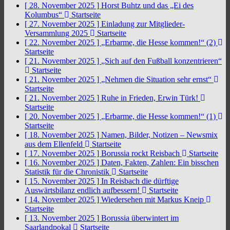
[ 28. November 2025 ]
Horst Buhtz und das „Ei des
Kolumbus“
Startseite
[ 27. November 2025 ]
Einladung zur Mitglieder-
Versammlung 2025
Startseite
[ 22. November 2025 ]
„Erbarme, die Hesse kommen!“ (2)
Startseite
[ 21. November 2025 ]
„Sich auf den Fußball konzentrieren“
Startseite
[ 21. November 2025 ]
„Nehmen die Situation sehr ernst“
Startseite
[ 21. November 2025 ]
Ruhe in Frieden, Erwin Türk!
Startseite
[ 20. November 2025 ]
„Erbarme, die Hesse kommen!“ (1)
Startseite
[ 18. November 2025 ]
Namen, Bilder, Notizen – Newsmix
aus dem Ellenfeld
Startseite
[ 17. November 2025 ]
Borussia rockt Reisbach
Startseite
[ 16. November 2025 ]
Daten, Fakten, Zahlen: Ein bisschen
Statistik für die Chronistik
Startseite
[ 15. November 2025 ]
In Reisbach die dürftige
Auswärtsbilanz endlich aufbessern!
Startseite
[ 14. November 2025 ]
Wiedersehen mit Markus Kneip
Startseite
[ 13. November 2025 ]
Borussia überwintert im
Saarlandpokal
Startseite