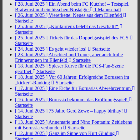
[ 28. Juni 2025 ]
Ein Abend beim FC Kutzhof – Testspiel,
Bratwurst und ein bisschen Nostalgie
1.Mannschaft
[ 26. Juni 2025 ]
Viererkette: Neues aus dem Ellenfeld
Startseite
[ 25. Juni 2025 ]
„Konkurrenz belebt das Geschäft!“
Startseite
[ 25. Juni 2025 ]
Tickets für das Doppelgastspiel des FCS
Startseite
[ 24. Juni 2025 ]
Es geht wieder los!
Startseite
[ 23. Juni 2025 ]
Abschied und Trauer, aber auch frohe
Erinnerungen im Ellenfeld
Startseite
[ 18. Juni 2025 ]
Spieser Kurve für die FCS-Fan-Szene
geöffnet
Startseite
[ 18. Juni 2025 ]
Vor 60 Jahren: Erfolgreiche Borussen im
„kicker“-Ranking
Startseite
[ 17. Juni 2025 ]
Eine Eiche für Borussias Abwehrzentrum
Startseite
[ 16. Juni 2025 ]
Borussia bekommt das Eröffnungsspiel!
Startseite
[ 14. Juni 2025 ]
75 Jahre Gerd Zewe – happy birthay!
Startseite
[ 13. Juni 2025 ]
Annemarie und Nino Fontanin: Zeitlebens
mit Borussia verbunden
Startseite
[ 12. Juni 2025 ]
Ganz im Sinne von Kurt Gluding
Startseite