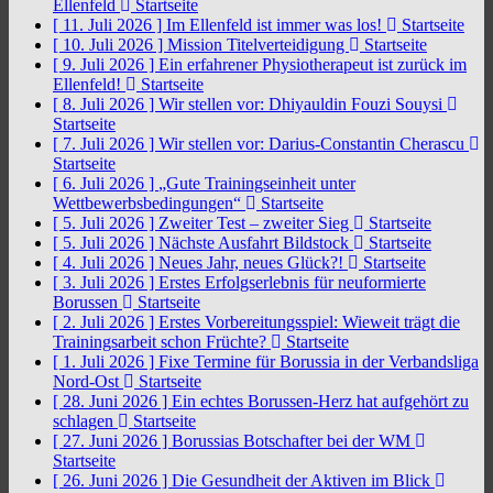
Ellenfeld
Startseite
[ 11. Juli 2026 ]
Im Ellenfeld ist immer was los!
Startseite
[ 10. Juli 2026 ]
Mission Titelverteidigung
Startseite
[ 9. Juli 2026 ]
Ein erfahrener Physiotherapeut ist zurück im
Ellenfeld!
Startseite
[ 8. Juli 2026 ]
Wir stellen vor: Dhiyauldin Fouzi Souysi
Startseite
[ 7. Juli 2026 ]
Wir stellen vor: Darius-Constantin Cherascu
Startseite
[ 6. Juli 2026 ]
„Gute Trainingseinheit unter
Wettbewerbsbedingungen“
Startseite
[ 5. Juli 2026 ]
Zweiter Test – zweiter Sieg
Startseite
[ 5. Juli 2026 ]
Nächste Ausfahrt Bildstock
Startseite
[ 4. Juli 2026 ]
Neues Jahr, neues Glück?!
Startseite
[ 3. Juli 2026 ]
Erstes Erfolgserlebnis für neuformierte
Borussen
Startseite
[ 2. Juli 2026 ]
Erstes Vorbereitungsspiel: Wieweit trägt die
Trainingsarbeit schon Früchte?
Startseite
[ 1. Juli 2026 ]
Fixe Termine für Borussia in der Verbandsliga
Nord-Ost
Startseite
[ 28. Juni 2026 ]
Ein echtes Borussen-Herz hat aufgehört zu
schlagen
Startseite
[ 27. Juni 2026 ]
Borussias Botschafter bei der WM
Startseite
[ 26. Juni 2026 ]
Die Gesundheit der Aktiven im Blick