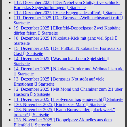
[ 12. Dezember 2025 ]
Der Nebel von Stuttgart verschluckt
Borussias Siegeshoffnungen
Startseite
[ 12. Dezember 2025 ]
Viele Fragen, alles offen!
Startseite
[ 11. Dezember 2025 ]
Der Borussen-Weihnachtsmarkt ruft!
Startseite
[ 9. Dezember 2025 ]
Ellenfeld-Doppelpass: Zwei Kapitäne
dürfen feiern
Startseite
[ 8. Dezember 2025 ]
Nikolaus-Kick mit ganz viel Spaß
Startseite
[ 5. Dezember 2025 ]
Der Fußball-Nikolaus bei Borussia zu
Gast
Startseite
[ 4. Dezember 2025 ]
Was auch auf dem Spiel steht
Startseite
[ 4. Dezember 2025 ]
Nikolaus-Turnier und Weihnachtsmarkt
Startseite
[ 3. Dezember 2025 ]
Borussias Not stößt auf viele
Emotionen
Startseite
[ 2. Dezember 2025 ]
Mit Moral und Charakter zum 2:1 über
Hasborn
Startseite
[ 1. Dezember 2025 ]
Insolvenzantrag eingereicht
Startseite
[ 30. November 2025 ]
Ein letztes Mal?
Startseite
[ 28. November 2025 ]
Kann Borussia der „black week”
trotzen?
Startseite
[ 28. November 2025 ]
Doppelpass: Aktuelles aus dem
Ellenfeld
Startseite