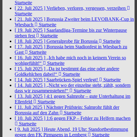
Startseite
[ 22. Juli 2025 ]
Verlieben, verloren, vergessen, verzeihen
Startseite
[ 21. Juli 2025 ]
Borussia Zweiter beim LEVOBANK-Cup in
Wiesbach
Startseite
[ 19. Juli 2025 ]
Saarlandliga-Termine bis zur Winterpause
stehen fest
Startseite
[ 18. Juli 2025 ]
Generalprobe für Borussia
Startseite
[ 17. Juli 2025 ]
Borussia beim Stadionfest in Wiesbach zu
Gast
Startseite
[ 16. Juli 2025 ]
„Ich habe mich noch in keinem Verein so
wohlgefühlt!“
Startseite
[ 15. Juli 2025 ]
„Da ist bestimmt das eine oder andere
Goldkehlchen dabei!“
Startseite
[ 14. Juli 2025 ]
Saarbrücken-Spiel verlegt!
Startseite
[ 14. Juli 2025 ]
„Nicht wo der einzelne steht, zählt, sondern
dass wir zusammenstehen!“
Startseite
[ 13. Juli 2025 ]
4:1 gegen Salmrohr – gute Unterhaltung im
Ellenfeld
Startseite
[ 11. Juli 2025 ]
Nächster Prüfstein: Salmrohr fühlt der
Borussia auf den Zahn
Startseite
[ 10. Juli 2025 ]
1:6 gegen FKP – Fehler zu Helfern machen
Startseite
[ 9. Juli 2025 ]
Heute Abend, 19 Uhr: Standortbestimmung
gegen den FK Pirmasens in Lemberg
Startseite