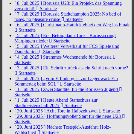
[ 8. Juli 2025 ]
Borussia U23: Ein Projekt, das Spannung
verspricht!
Startseite
[ 7. Juli 2025 ]
Borussia Stadtchampion 2025: No bed of
roses, no pleasure cruise
Startseite
[ 6. Juli 2025 ]
Christmann-Hattrick ebnet den Weg ins Finale
Startseite
[ 5. Juli 2025 ]
Erst Beton, dann Tore – Borussia ringt
Marpingen nieder
Startseite
[ 5. Juli 2025 ]
Weiterer Vorverkauf für FCS-Spiele und
Dauerkarten
Startseite
[ 4. Juli 2025 ]
Strammes Wochenende für Borussia
Startseite
[ 3. Juli 2025 ]
Ein Schritt zurück als ein Schritt nach vorne?
Startseite
[ 2. Juli 2025 ]
„Vom Erfindergeist zur Gegenwart: Ein
Sommertag beim SCL“
Startseite
[ 1. Juli 2025 ]
Zwei Stadttitel für die Borussen-Jugend
Startseite
[ 1. Juli 2025 ]
Heute Abend Startschuss zur
Stadtmeisterschaft 2025
Startseite
[ 30. Juni 2025 ]
Acht Tore in Halbzeit zwei
Startseite
[ 29. Juni 2025 ]
Hoffnungsvoller Start für die neue U23
Startseite
[ 29. Juni 2025 ]
Nächste Testspiel-Ausfahrt: Holz-
Wahlschied
Startseite