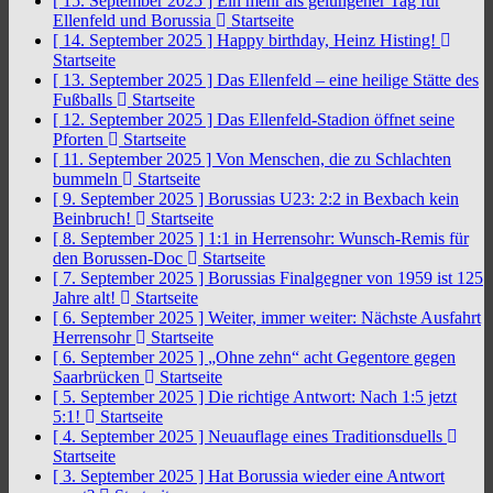
[ 15. September 2025 ]
Ein mehr als gelungener Tag für
Ellenfeld und Borussia
Startseite
[ 14. September 2025 ]
Happy birthday, Heinz Histing!
Startseite
[ 13. September 2025 ]
Das Ellenfeld – eine heilige Stätte des
Fußballs
Startseite
[ 12. September 2025 ]
Das Ellenfeld-Stadion öffnet seine
Pforten
Startseite
[ 11. September 2025 ]
Von Menschen, die zu Schlachten
bummeln
Startseite
[ 9. September 2025 ]
Borussias U23: 2:2 in Bexbach kein
Beinbruch!
Startseite
[ 8. September 2025 ]
1:1 in Herrensohr: Wunsch-Remis für
den Borussen-Doc
Startseite
[ 7. September 2025 ]
Borussias Finalgegner von 1959 ist 125
Jahre alt!
Startseite
[ 6. September 2025 ]
Weiter, immer weiter: Nächste Ausfahrt
Herrensohr
Startseite
[ 6. September 2025 ]
„Ohne zehn“ acht Gegentore gegen
Saarbrücken
Startseite
[ 5. September 2025 ]
Die richtige Antwort: Nach 1:5 jetzt
5:1!
Startseite
[ 4. September 2025 ]
Neuauflage eines Traditionsduells
Startseite
[ 3. September 2025 ]
Hat Borussia wieder eine Antwort