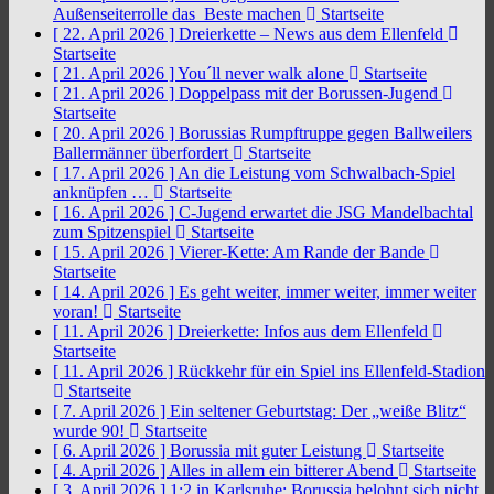
Außenseiterrolle das Beste machen
Startseite
[ 22. April 2026 ]
Dreierkette – News aus dem Ellenfeld
Startseite
[ 21. April 2026 ]
You´ll never walk alone
Startseite
[ 21. April 2026 ]
Doppelpass mit der Borussen-Jugend
Startseite
[ 20. April 2026 ]
Borussias Rumpftruppe gegen Ballweilers
Ballermänner überfordert
Startseite
[ 17. April 2026 ]
An die Leistung vom Schwalbach-Spiel
anknüpfen …
Startseite
[ 16. April 2026 ]
C-Jugend erwartet die JSG Mandelbachtal
zum Spitzenspiel
Startseite
[ 15. April 2026 ]
Vierer-Kette: Am Rande der Bande
Startseite
[ 14. April 2026 ]
Es geht weiter, immer weiter, immer weiter
voran!
Startseite
[ 11. April 2026 ]
Dreierkette: Infos aus dem Ellenfeld
Startseite
[ 11. April 2026 ]
Rückkehr für ein Spiel ins Ellenfeld-Stadion
Startseite
[ 7. April 2026 ]
Ein seltener Geburtstag: Der „weiße Blitz“
wurde 90!
Startseite
[ 6. April 2026 ]
Borussia mit guter Leistung
Startseite
[ 4. April 2026 ]
Alles in allem ein bitterer Abend
Startseite
[ 3. April 2026 ]
1:2 in Karlsruhe: Borussia belohnt sich nicht