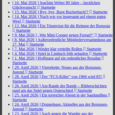
[ 16. Mai 2026 ]
Joachim Weber 80 Jahre – herzlichen
Glückwunsch!
Startseite
[ 15. Mai 2026 ]
Bye, bye, Burg Bucherbach!?
Startseite
[ 14. Mai 2026 ]
Nach wie vor insgesamt auf einem guten
Weg!
Startseite
[ 13. Mai 2026 ]
Ein Triumvirat für die Rettung der Borussia
Startseite
[ 9. Mai 2026 ]
„Wie Mini Cooper gegen Ferrari!“
Startseite
[ 8. Mai 2026 ]
Außerordentliche Mitgliederversammlung am
27. Mai
Startseite
[ 7. Mai 2026 ]
Wieder klar verteilte Rollen
Startseite
[ 4. Mai 2026 ]
Spiel in Limbach früh gelaufen
Startseite
[ 1. Mai 2026 ]
Hoffnung auf ein ordentliches Resultat
Startseite
[ 29. April 2026 ]
Viererkette: Neues aus der Borussen-
Jugend
Startseite
[ 28. April 2026 ]
Der “FCS-Killer” von 1966 wird 85!
Startseite
[ 26. April 2026 ]
Am Rande der Bande – Bildgeschichten
rund um das Spiel gegen Quierschied
Startseite
[ 25. April 2026 ]
Ein torreicher Abend in der Saarlandliga
Startseite
[ 24. April 2026 ]
Doppelpass: Aktuelles aus der Borussen-
Jugend
Startseite
[ 23. April 2026 ]
Auch gegen die Wambe aus der