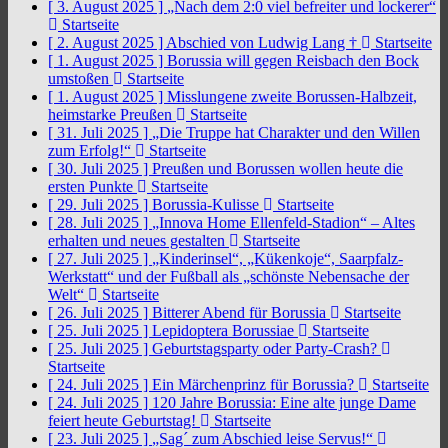
[ 3. August 2025 ]
„Nach dem 2:0 viel befreiter und lockerer“
Startseite
[ 2. August 2025 ]
Abschied von Ludwig Lang †
Startseite
[ 1. August 2025 ]
Borussia will gegen Reisbach den Bock
umstoßen
Startseite
[ 1. August 2025 ]
Misslungene zweite Borussen-Halbzeit,
heimstarke Preußen
Startseite
[ 31. Juli 2025 ]
„Die Truppe hat Charakter und den Willen
zum Erfolg!“
Startseite
[ 30. Juli 2025 ]
Preußen und Borussen wollen heute die
ersten Punkte
Startseite
[ 29. Juli 2025 ]
Borussia-Kulisse
Startseite
[ 28. Juli 2025 ]
„Innova Home Ellenfeld-Stadion“ – Altes
erhalten und neues gestalten
Startseite
[ 27. Juli 2025 ]
„Kinderinsel“, „Kükenkoje“, Saarpfalz-
Werkstatt“ und der Fußball als „schönste Nebensache der
Welt“
Startseite
[ 26. Juli 2025 ]
Bitterer Abend für Borussia
Startseite
[ 25. Juli 2025 ]
Lepidoptera Borussiae
Startseite
[ 25. Juli 2025 ]
Geburtstagsparty oder Party-Crash?
Startseite
[ 24. Juli 2025 ]
Ein Märchenprinz für Borussia?
Startseite
[ 24. Juli 2025 ]
120 Jahre Borussia: Eine alte junge Dame
feiert heute Geburtstag!
Startseite
[ 23. Juli 2025 ]
„Sag´ zum Abschied leise Servus!“