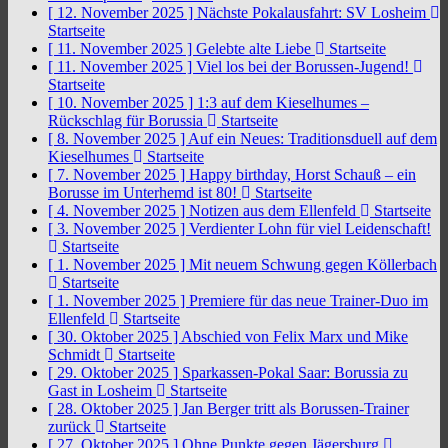
[ 12. November 2025 ]
Nächste Pokalausfahrt: SV Losheim
Startseite
[ 11. November 2025 ]
Gelebte alte Liebe
Startseite
[ 11. November 2025 ]
Viel los bei der Borussen-Jugend!
Startseite
[ 10. November 2025 ]
1:3 auf dem Kieselhumes –
Rückschlag für Borussia
Startseite
[ 8. November 2025 ]
Auf ein Neues: Traditionsduell auf dem
Kieselhumes
Startseite
[ 7. November 2025 ]
Happy birthday, Horst Schauß – ein
Borusse im Unterhemd ist 80!
Startseite
[ 4. November 2025 ]
Notizen aus dem Ellenfeld
Startseite
[ 3. November 2025 ]
Verdienter Lohn für viel Leidenschaft!
Startseite
[ 1. November 2025 ]
Mit neuem Schwung gegen Köllerbach
Startseite
[ 1. November 2025 ]
Premiere für das neue Trainer-Duo im
Ellenfeld
Startseite
[ 30. Oktober 2025 ]
Abschied von Felix Marx und Mike
Schmidt
Startseite
[ 29. Oktober 2025 ]
Sparkassen-Pokal Saar: Borussia zu
Gast in Losheim
Startseite
[ 28. Oktober 2025 ]
Jan Berger tritt als Borussen-Trainer
zurück
Startseite
[ 27. Oktober 2025 ]
Ohne Punkte gegen Jägersburg