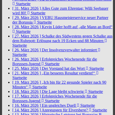
Startseite
[ 31. März 2026 ]
Alles Gute zum Ehrentag: Willi Seebauer
wird 80!
Startseite
[ 29. März 2026 ]
VEBU Hausmeisterservice neuer Partner
der Borussia
Startseite
[ 28. März 2026 ]
Kevin Lüder hofft auf „alle Mann an Bord“
Startseite
[ 27. März 2026 ]
Schalke des Südwestens gegen Schalke aus
dem Ruhrpott: Erlösung nach 19 Ecken und 88 Minuten
Startseite
[ 26. März 2026 ]
Der Insolvenzverwalter informiert
Startseite
[ 26. März 2026 ]
Erfolgreiches Wochenende für die
Borussen-Jugend
Startseite
[ 25. März 2026 ]
Der Vorstand hat das Wort
Startseite
[ 21. März 2026 ]
„Ein besseres Resultat verdient!“
Startseite
[ 19. März 2026 ]
„Ich bin für 22 gesunde Spieler nach 90
Minuten“
Startseite
[ 18. März 2026 ]
Die Lage bleibt schwierig
Startseite
[ 17. März 2026 ]
Erfolgreiches Wochenende für die
Borussen-Jugend
Startseite
[ 16. März 2026 ]
Ein ungleiches Duell
Startseite
[ 14. März 2026 ]
Anregungen für Elversberg?
Startseite
[ 13. März 2026 ]
Historische Leistung bei Borussias B-