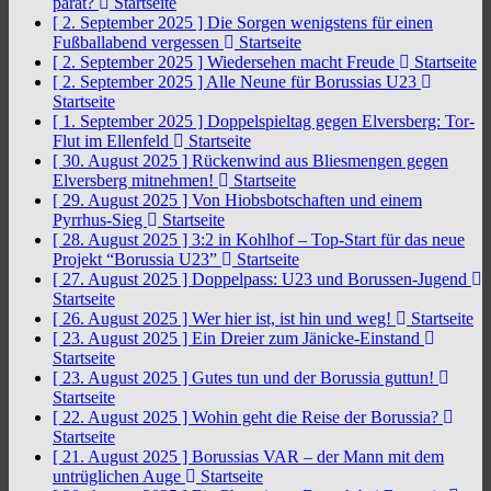
parat?
Startseite
[ 2. September 2025 ]
Die Sorgen wenigstens für einen
Fußballabend vergessen
Startseite
[ 2. September 2025 ]
Wiedersehen macht Freude
Startseite
[ 2. September 2025 ]
Alle Neune für Borussias U23
Startseite
[ 1. September 2025 ]
Doppelspieltag gegen Elversberg: Tor-
Flut im Ellenfeld
Startseite
[ 30. August 2025 ]
Rückenwind aus Bliesmengen gegen
Elversberg mitnehmen!
Startseite
[ 29. August 2025 ]
Von Hiobsbotschaften und einem
Pyrrhus-Sieg
Startseite
[ 28. August 2025 ]
3:2 in Kohlhof – Top-Start für das neue
Projekt “Borussia U23”
Startseite
[ 27. August 2025 ]
Doppelpass: U23 und Borussen-Jugend
Startseite
[ 26. August 2025 ]
Wer hier ist, ist hin und weg!
Startseite
[ 23. August 2025 ]
Ein Dreier zum Jänicke-Einstand
Startseite
[ 23. August 2025 ]
Gutes tun und der Borussia guttun!
Startseite
[ 22. August 2025 ]
Wohin geht die Reise der Borussia?
Startseite
[ 21. August 2025 ]
Borussias VAR – der Mann mit dem
untrüglichen Auge
Startseite