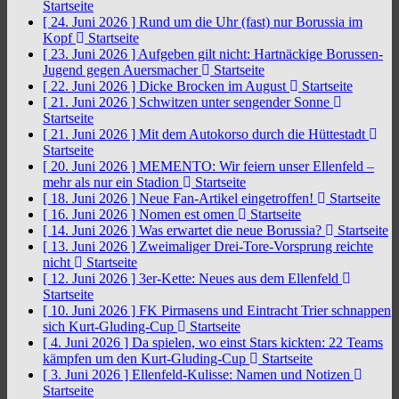
Startseite
[ 24. Juni 2026 ]
Rund um die Uhr (fast) nur Borussia im
Kopf
Startseite
[ 23. Juni 2026 ]
Aufgeben gilt nicht: Hartnäckige Borussen-
Jugend gegen Auersmacher
Startseite
[ 22. Juni 2026 ]
Dicke Brocken im August
Startseite
[ 21. Juni 2026 ]
Schwitzen unter sengender Sonne
Startseite
[ 21. Juni 2026 ]
Mit dem Autokorso durch die Hüttestadt
Startseite
[ 20. Juni 2026 ]
MEMENTO: Wir feiern unser Ellenfeld –
mehr als nur ein Stadion
Startseite
[ 18. Juni 2026 ]
Neue Fan-Artikel eingetroffen!
Startseite
[ 16. Juni 2026 ]
Nomen est omen
Startseite
[ 14. Juni 2026 ]
Was erwartet die neue Borussia?
Startseite
[ 13. Juni 2026 ]
Zweimaliger Drei-Tore-Vorsprung reichte
nicht
Startseite
[ 12. Juni 2026 ]
3er-Kette: Neues aus dem Ellenfeld
Startseite
[ 10. Juni 2026 ]
FK Pirmasens und Eintracht Trier schnappen
sich Kurt-Gluding-Cup
Startseite
[ 4. Juni 2026 ]
Da spielen, wo einst Stars kickten: 22 Teams
kämpfen um den Kurt-Gluding-Cup
Startseite
[ 3. Juni 2026 ]
Ellenfeld-Kulisse: Namen und Notizen
Startseite