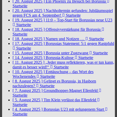
[ 20. August 2025 ]
Ein Phoenix zu Besuch bei Borussia
Startseite
[ 20. August 2025 ]
Nachholtermin gefunden: Jubiläumsspiel
gegen FCS am 4. September!
Startseite
[ 19. August 2025 ]
11:0 – Top-Start für Borussias neue U23
Startseite
[ 18. August 2025 ]
Offensivverstärkung für Borussia
Startseite
[ 18. August 2025 ]
Namen und Notizen …
Startseite
[ 17. August 2025 ]
Borussias Statement: 5:1 gegen Rastpfuhl
Startseite
[ 15. August 2025 ]
Borussia unter Zugzwang
Startseite
[ 14. August 2025 ]
Borussia-Kulisse
Startseite
[ 11. August 2025 ]
„Jeder muss reflektieren, was er tun kann,
damit es besser wird!“
Startseite
[ 10. August 2025 ]
Enttäuschung – das Wort des
Wochenendes
Startseite
[ 8. August 2025 ]
Gelingt es Borussia, in Hasborn
nachzulegen?
Startseite
[ 7. August 2025 ]
Groundhopper-Magnet Ellenfeld
Startseite
[ 5. August 2025 ]
Tim Klein verlässt das Ellenfeld
Startseite
[ 4. August 2025 ]
Borussias U23 mit gelungenem Start
Startseite