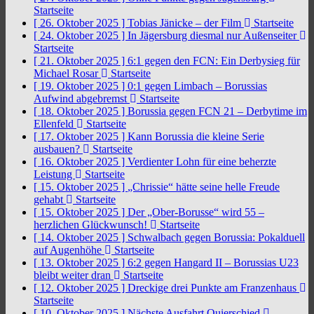
Startseite
[ 26. Oktober 2025 ]
Tobias Jänicke – der Film
Startseite
[ 24. Oktober 2025 ]
In Jägersburg diesmal nur Außenseiter
Startseite
[ 21. Oktober 2025 ]
6:1 gegen den FCN: Ein Derbysieg für
Michael Rosar
Startseite
[ 19. Oktober 2025 ]
0:1 gegen Limbach – Borussias
Aufwind abgebremst
Startseite
[ 18. Oktober 2025 ]
Borussia gegen FCN 21 – Derbytime im
Ellenfeld
Startseite
[ 17. Oktober 2025 ]
Kann Borussia die kleine Serie
ausbauen?
Startseite
[ 16. Oktober 2025 ]
Verdienter Lohn für eine beherzte
Leistung
Startseite
[ 15. Oktober 2025 ]
„Chrissie“ hätte seine helle Freude
gehabt
Startseite
[ 15. Oktober 2025 ]
Der „Ober-Borusse“ wird 55 –
herzlichen Glückwunsch!
Startseite
[ 14. Oktober 2025 ]
Schwalbach gegen Borussia: Pokalduell
auf Augenhöhe
Startseite
[ 13. Oktober 2025 ]
6:2 gegen Hangard II – Borussias U23
bleibt weiter dran
Startseite
[ 12. Oktober 2025 ]
Dreckige drei Punkte am Franzenhaus
Startseite
[ 10. Oktober 2025 ]
Nächste Ausfahrt Quierschied