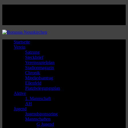
Facebook
Twitter
Instagram
Youtube
Startseite
Verein
Satzung
Steckbrief
Vereinsspielplan
Stadionmagazin
Chronik
Mitgliedsantrag
Ellenfeld
Platzbelegungsplan
Aktive
1. Mannschaft
AH
Jugend
Jugendsponsoring
Mannschaften
G Jugend