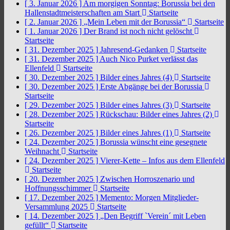
[ 3. Januar 2026 ]
Am morgigen Sonntag: Borussia bei den
Hallenstadtmeisterschaften am Start
Startseite
[ 2. Januar 2026 ]
„Mein Leben mit der Borussia“
Startseite
[ 1. Januar 2026 ]
Der Brand ist noch nicht gelöscht
Startseite
[ 31. Dezember 2025 ]
Jahresend-Gedanken
Startseite
[ 31. Dezember 2025 ]
Auch Nico Purket verlässt das
Ellenfeld
Startseite
[ 30. Dezember 2025 ]
Bilder eines Jahres (4)
Startseite
[ 30. Dezember 2025 ]
Erste Abgänge bei der Borussia
Startseite
[ 29. Dezember 2025 ]
Bilder eines Jahres (3)
Startseite
[ 28. Dezember 2025 ]
Rückschau: Bilder eines Jahres (2)
Startseite
[ 26. Dezember 2025 ]
Bilder eines Jahres (1)
Startseite
[ 24. Dezember 2025 ]
Borussia wünscht eine gesegnete
Weihnacht
Startseite
[ 24. Dezember 2025 ]
Vierer-Kette – Infos aus dem Ellenfeld
Startseite
[ 20. Dezember 2025 ]
Zwischen Horroszenario und
Hoffnungsschimmer
Startseite
[ 17. Dezember 2025 ]
Memento: Morgen Mitglieder-
Versammlung 2025
Startseite
[ 14. Dezember 2025 ]
„Den Begriff `Verein´ mit Leben
gefüllt“
Startseite