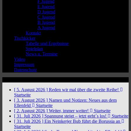
F Jugend
E Jugend
D Jugend
C Jugend
B Jugend
A Jugend
Kontakt
Tischkicker
Tabelle und Ergebnisse
Spielplan
News u. Termine
Video
Impressum
Datenschutz
News Ticker
[ 5. August 2026 ]
Reden wir mal über die zweite Reihe!
Startseite
[ 3. August 2026 ]
Namen und Notizen: Neues aus dem
Ellenfeld
Startseite
[ 2. August 2026 ]
Weiter, immer weiter!
Startseite
[ 31. Juli 2026 ]
Spannung steigt – jetzt geht´s los!
Startseite
[ 31. Juli 2026 ]
Ein Neinkerjer Bub führt die Borussia an
Startseite