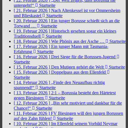
[ 22. Februar 2026 ]
„Der Welt zeigen, dass Borussia nie
untergeht!“
Startseite
[ 21. Februar 2026 ]
Nach Altenkessel ist vor Ommersheim
und Blieskastel
Startseite
[ 20. Februar 2026 ]
Ein junger Borusse schießt sich an die
Torwand …
Startseite
[ 19. Februar 2026 ]
Historisch gesehen sogar ein kleines
Traditionsduell
Startseite
[ 18. Februar 2026 ]
Wie Phönix aus der Asche …
Startseite
[ 17. Februar 2026 ]
Ein junger Mann mit Tasmania-
Erfahrung
Startseite
[ 16. Februar 2026 ]
Drei Siege für die Borussen-Jugend
Startseite
[ 15. Februar 2026 ]
Den Mutigen gehört die Welt
Startseite
[ 15. Februar 2026 ]
Doppelpass aus dem Ellenfeld
Startseite
[ 14. Februar 2026 ]
„Finde den Neuaufbau richtig
spannend!“
Startseite
[ 13. Februar 2026 ]
2:1 – Borussia besteht den Härtetest
gegen Biesingen
Startseite
[ 12. Februar 2026 ]
„Bin sehr motiviert und dankbar für die
Chance!“
Startseite
[ 11. Februar 2026 ]
FV Biesingen will den jungen Borussen
auf den Zahn fühlen!
Startseite
[ 10. Februar 2026 ]
Im Ellenfeld seinem Vorbild Neymar