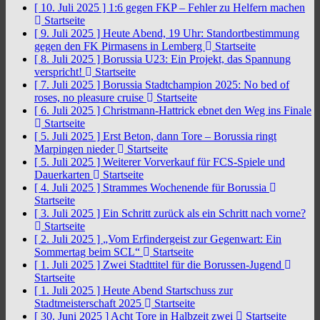
[ 10. Juli 2025 ]
1:6 gegen FKP – Fehler zu Helfern machen
Startseite
[ 9. Juli 2025 ]
Heute Abend, 19 Uhr: Standortbestimmung
gegen den FK Pirmasens in Lemberg
Startseite
[ 8. Juli 2025 ]
Borussia U23: Ein Projekt, das Spannung
verspricht!
Startseite
[ 7. Juli 2025 ]
Borussia Stadtchampion 2025: No bed of
roses, no pleasure cruise
Startseite
[ 6. Juli 2025 ]
Christmann-Hattrick ebnet den Weg ins Finale
Startseite
[ 5. Juli 2025 ]
Erst Beton, dann Tore – Borussia ringt
Marpingen nieder
Startseite
[ 5. Juli 2025 ]
Weiterer Vorverkauf für FCS-Spiele und
Dauerkarten
Startseite
[ 4. Juli 2025 ]
Strammes Wochenende für Borussia
Startseite
[ 3. Juli 2025 ]
Ein Schritt zurück als ein Schritt nach vorne?
Startseite
[ 2. Juli 2025 ]
„Vom Erfindergeist zur Gegenwart: Ein
Sommertag beim SCL“
Startseite
[ 1. Juli 2025 ]
Zwei Stadttitel für die Borussen-Jugend
Startseite
[ 1. Juli 2025 ]
Heute Abend Startschuss zur
Stadtmeisterschaft 2025
Startseite
[ 30. Juni 2025 ]
Acht Tore in Halbzeit zwei
Startseite