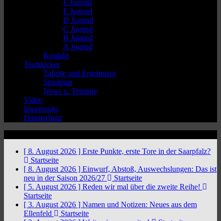
F Jugend
E Jugend
D Jugend
C Jugend
B Jugend
A Jugend
Kontakt
Tischkicker
Tabelle und Ergebnisse
Spielplan
News u. Termine
Video
Impressum
Datenschutz
News Ticker
[ 8. August 2026 ]
Erste Punkte, erste Tore in der Saarpfalz?
Startseite
[ 8. August 2026 ]
Einwurf, Abstoß, Auswechslungen: Das ist
neu in der Saison 2026/27
Startseite
[ 5. August 2026 ]
Reden wir mal über die zweite Reihe!
Startseite
[ 3. August 2026 ]
Namen und Notizen: Neues aus dem
Ellenfeld
Startseite