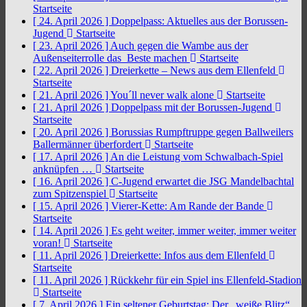
Startseite
[ 24. April 2026 ]
Doppelpass: Aktuelles aus der Borussen-
Jugend
Startseite
[ 23. April 2026 ]
Auch gegen die Wambe aus der
Außenseiterrolle das Beste machen
Startseite
[ 22. April 2026 ]
Dreierkette – News aus dem Ellenfeld
Startseite
[ 21. April 2026 ]
You´ll never walk alone
Startseite
[ 21. April 2026 ]
Doppelpass mit der Borussen-Jugend
Startseite
[ 20. April 2026 ]
Borussias Rumpftruppe gegen Ballweilers
Ballermänner überfordert
Startseite
[ 17. April 2026 ]
An die Leistung vom Schwalbach-Spiel
anknüpfen …
Startseite
[ 16. April 2026 ]
C-Jugend erwartet die JSG Mandelbachtal
zum Spitzenspiel
Startseite
[ 15. April 2026 ]
Vierer-Kette: Am Rande der Bande
Startseite
[ 14. April 2026 ]
Es geht weiter, immer weiter, immer weiter
voran!
Startseite
[ 11. April 2026 ]
Dreierkette: Infos aus dem Ellenfeld
Startseite
[ 11. April 2026 ]
Rückkehr für ein Spiel ins Ellenfeld-Stadion
Startseite
[ 7. April 2026 ]
Ein seltener Geburtstag: Der „weiße Blitz“