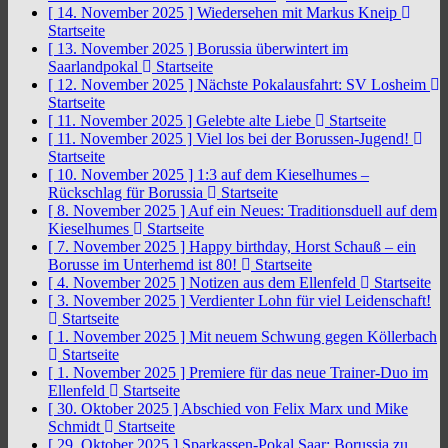
[ 14. November 2025 ]
Wiedersehen mit Markus Kneip
Startseite
[ 13. November 2025 ]
Borussia überwintert im
Saarlandpokal
Startseite
[ 12. November 2025 ]
Nächste Pokalausfahrt: SV Losheim
Startseite
[ 11. November 2025 ]
Gelebte alte Liebe
Startseite
[ 11. November 2025 ]
Viel los bei der Borussen-Jugend!
Startseite
[ 10. November 2025 ]
1:3 auf dem Kieselhumes –
Rückschlag für Borussia
Startseite
[ 8. November 2025 ]
Auf ein Neues: Traditionsduell auf dem
Kieselhumes
Startseite
[ 7. November 2025 ]
Happy birthday, Horst Schauß – ein
Borusse im Unterhemd ist 80!
Startseite
[ 4. November 2025 ]
Notizen aus dem Ellenfeld
Startseite
[ 3. November 2025 ]
Verdienter Lohn für viel Leidenschaft!
Startseite
[ 1. November 2025 ]
Mit neuem Schwung gegen Köllerbach
Startseite
[ 1. November 2025 ]
Premiere für das neue Trainer-Duo im
Ellenfeld
Startseite
[ 30. Oktober 2025 ]
Abschied von Felix Marx und Mike
Schmidt
Startseite
[ 29. Oktober 2025 ]
Sparkassen-Pokal Saar: Borussia zu