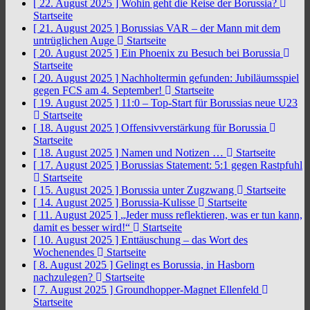
[ 22. August 2025 ]
Wohin geht die Reise der Borussia?
Startseite
[ 21. August 2025 ]
Borussias VAR – der Mann mit dem
untrüglichen Auge
Startseite
[ 20. August 2025 ]
Ein Phoenix zu Besuch bei Borussia
Startseite
[ 20. August 2025 ]
Nachholtermin gefunden: Jubiläumsspiel
gegen FCS am 4. September!
Startseite
[ 19. August 2025 ]
11:0 – Top-Start für Borussias neue U23
Startseite
[ 18. August 2025 ]
Offensivverstärkung für Borussia
Startseite
[ 18. August 2025 ]
Namen und Notizen …
Startseite
[ 17. August 2025 ]
Borussias Statement: 5:1 gegen Rastpfuhl
Startseite
[ 15. August 2025 ]
Borussia unter Zugzwang
Startseite
[ 14. August 2025 ]
Borussia-Kulisse
Startseite
[ 11. August 2025 ]
„Jeder muss reflektieren, was er tun kann,
damit es besser wird!“
Startseite
[ 10. August 2025 ]
Enttäuschung – das Wort des
Wochenendes
Startseite
[ 8. August 2025 ]
Gelingt es Borussia, in Hasborn
nachzulegen?
Startseite
[ 7. August 2025 ]
Groundhopper-Magnet Ellenfeld
Startseite