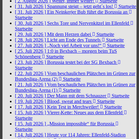
[ 2. August 2026 ]
Weiter, immer weiter!
Startseite
[ 31. Juli 2026 ]
Spannung steigt – jetzt geht´s los!
Startseite
[ 31. Juli 2026 ]
Ein Neinkerjer Bub führt die Borussia an
Startseite
[ 30. Juli 2026 ]
Sechs Tore und Nervenkitzel im Ellenfeld
Startseite
[ 29. Juli 2026 ]
Mit dem Herzen dabei
Startseite
[ 28. Juli 2026 ]
Licht am Ende des Tunnels
Startseite
[ 27. Juli 2026 ]
„Noch viel Arbeit vor uns!“
Startseite
[ 25. Juli 2026 ]
1:0 in Bexbach – morgen beim TuS
Schönenberg
Startseite
[ 23. Juli 2026 ]
Borussia testet bei der SG Bexbach
Startseite
[ 22. Juli 2026 ]
Vom beschaulichen Plätzchen im Grünen zur
Bundesliga-Arena (2)
Startseite
[ 21. Juli 2026 ]
Vom beschaulichen Plätzchen im Grünen zur
Bundesliga-Arena (1)
Startseite
[ 20. Juli 2026 ]
Der Mann mit dem Schnauzer
Startseite
[ 19. Juli 2026 ]
Blood, sweat and tears
Startseite
[ 17. Juli 2026 ]
Kein Test in Merchweiler!
Startseite
[ 15. Juli 2026 ]
Vierer-Kette: Neues aus dem Ellenfeld
Startseite
[ 15. Juli 2026 ]
„Mission impossible“ für Borussia
Startseite
[ 14. Juli 2026 ]
Heute vor 114 Jahren: Ellenfeld-Stadion