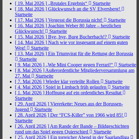
[ 19. Mai 2026 ]
„Brutales Ergebnis“
Startseite
[ 18. Mai 2026 ]
Glückwunsch an die SV Elversberg!
Startseite
[ 17. Mai 2026 ]
Vergesst die Borussia nicht!
Startseite
[ 16. Mai 2026 ]
Joachim Weber 80 Jahre – herzlichen
Glückwunsch!
Startseite
[ 15. Mai 2026 ]
Bye, bye, Burg Bucherbach!?
Startseite
[ 14. Mai 2026 ]
Nach wie vor insgesamt auf einem guten
Weg!
Startseite
[ 13. Mai 2026 ]
Ein Triumvirat für die Rettung der Borussia
Startseite
[ 9. Mai 2026 ]
„Wie Mini Cooper gegen Ferrari!“
Startseite
[ 8. Mai 2026 ]
Außerordentliche Mitgliederversammlung am
27. Mai
Startseite
[ 7. Mai 2026 ]
Wieder klar verteilte Rollen
Startseite
[ 4. Mai 2026 ]
Spiel in Limbach früh gelaufen
Startseite
[ 1. Mai 2026 ]
Hoffnung auf ein ordentliches Resultat
Startseite
[ 29. April 2026 ]
Viererkette: Neues aus der Borussen-
Jugend
Startseite
[ 28. April 2026 ]
Der “FCS-Killer” von 1966 wird 85!
Startseite
[ 26. April 2026 ]
Am Rande der Bande – Bildgeschichten
rund um das Spiel gegen Quierschied
Startseite
[ 25. April 2026 ]
Ein torreicher Abend in der Saarlandliga