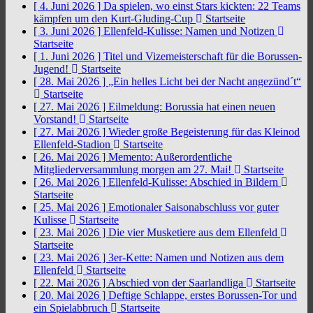
[ 4. Juni 2026 ]
Da spielen, wo einst Stars kickten: 22 Teams
kämpfen um den Kurt-Gluding-Cup
Startseite
[ 3. Juni 2026 ]
Ellenfeld-Kulisse: Namen und Notizen
Startseite
[ 1. Juni 2026 ]
Titel und Vizemeisterschaft für die Borussen-
Jugend!
Startseite
[ 28. Mai 2026 ]
„Ein helles Licht bei der Nacht angezünd´t“
Startseite
[ 27. Mai 2026 ]
Eilmeldung: Borussia hat einen neuen
Vorstand!
Startseite
[ 27. Mai 2026 ]
Wieder große Begeisterung für das Kleinod
Ellenfeld-Stadion
Startseite
[ 26. Mai 2026 ]
Memento: Außerordentliche
Mitgliederversammlung morgen am 27. Mai!
Startseite
[ 26. Mai 2026 ]
Ellenfeld-Kulisse: Abschied in Bildern
Startseite
[ 25. Mai 2026 ]
Emotionaler Saisonabschluss vor guter
Kulisse
Startseite
[ 23. Mai 2026 ]
Die vier Musketiere aus dem Ellenfeld
Startseite
[ 23. Mai 2026 ]
3er-Kette: Namen und Notizen aus dem
Ellenfeld
Startseite
[ 22. Mai 2026 ]
Abschied von der Saarlandliga
Startseite
[ 20. Mai 2026 ]
Deftige Schlappe, erstes Borussen-Tor und
ein Spielabbruch
Startseite