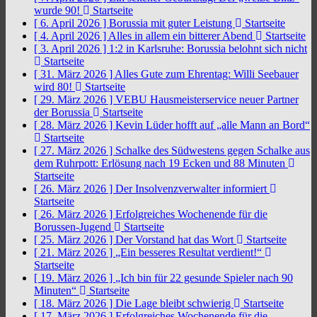
wurde 90!
Startseite
[ 6. April 2026 ]
Borussia mit guter Leistung
Startseite
[ 4. April 2026 ]
Alles in allem ein bitterer Abend
Startseite
[ 3. April 2026 ]
1:2 in Karlsruhe: Borussia belohnt sich nicht
Startseite
[ 31. März 2026 ]
Alles Gute zum Ehrentag: Willi Seebauer
wird 80!
Startseite
[ 29. März 2026 ]
VEBU Hausmeisterservice neuer Partner
der Borussia
Startseite
[ 28. März 2026 ]
Kevin Lüder hofft auf „alle Mann an Bord“
Startseite
[ 27. März 2026 ]
Schalke des Südwestens gegen Schalke aus
dem Ruhrpott: Erlösung nach 19 Ecken und 88 Minuten
Startseite
[ 26. März 2026 ]
Der Insolvenzverwalter informiert
Startseite
[ 26. März 2026 ]
Erfolgreiches Wochenende für die
Borussen-Jugend
Startseite
[ 25. März 2026 ]
Der Vorstand hat das Wort
Startseite
[ 21. März 2026 ]
„Ein besseres Resultat verdient!“
Startseite
[ 19. März 2026 ]
„Ich bin für 22 gesunde Spieler nach 90
Minuten“
Startseite
[ 18. März 2026 ]
Die Lage bleibt schwierig
Startseite
[ 17. März 2026 ]
Erfolgreiches Wochenende für die