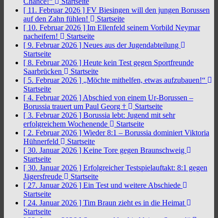
Chance!“
Startseite
[ 11. Februar 2026 ]
FV Biesingen will den jungen Borussen
auf den Zahn fühlen!
Startseite
[ 10. Februar 2026 ]
Im Ellenfeld seinem Vorbild Neymar
nacheifern!
Startseite
[ 9. Februar 2026 ]
Neues aus der Jugendabteilung
Startseite
[ 8. Februar 2026 ]
Heute kein Test gegen Sportfreunde
Saarbrücken
Startseite
[ 5. Februar 2026 ]
„Möchte mithelfen, etwas aufzubauen!“
Startseite
[ 4. Februar 2026 ]
Abschied von einem Ur-Borussen –
Borussia trauert um Paul Georg †
Startseite
[ 3. Februar 2026 ]
Borussia lebt: Jugend mit sehr
erfolgreichem Wochenende
Startseite
[ 2. Februar 2026 ]
Wieder 8:1 – Borussia dominiert Viktoria
Hühnerfeld
Startseite
[ 30. Januar 2026 ]
Keine Tore gegen Braunschweig
Startseite
[ 30. Januar 2026 ]
Erfolgreicher Testspielauftakt: 8:1 gegen
Jägersfreude
Startseite
[ 27. Januar 2026 ]
Ein Test und weitere Abschiede
Startseite
[ 24. Januar 2026 ]
Tim Braun zieht es in die Heimat
Startseite