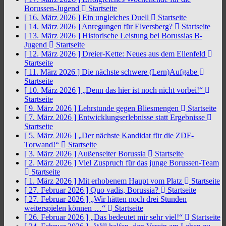
Borussen-Jugend
Startseite
[ 16. März 2026 ]
Ein ungleiches Duell
Startseite
[ 14. März 2026 ]
Anregungen für Elversberg?
Startseite
[ 13. März 2026 ]
Historische Leistung bei Borussias B-
Jugend
Startseite
[ 12. März 2026 ]
Dreier-Kette: Neues aus dem Ellenfeld
Startseite
[ 11. März 2026 ]
Die nächste schwere (Lern)Aufgabe
Startseite
[ 10. März 2026 ]
„Denn das hier ist noch nicht vorbei!“
Startseite
[ 9. März 2026 ]
Lehrstunde gegen Bliesmengen
Startseite
[ 7. März 2026 ]
Entwicklungserlebnisse statt Ergebnisse
Startseite
[ 5. März 2026 ]
„Der nächste Kandidat für die ZDF-
Torwand!“
Startseite
[ 3. März 2026 ]
Außenseiter Borussia
Startseite
[ 2. März 2026 ]
Viel Zuspruch für das junge Borussen-Team
Startseite
[ 1. März 2026 ]
Mit erhobenem Haupt vom Platz
Startseite
[ 27. Februar 2026 ]
Quo vadis, Borussia?
Startseite
[ 27. Februar 2026 ]
„Wir hätten noch drei Stunden
weiterspielen können …“
Startseite
[ 26. Februar 2026 ]
„Das bedeutet mir sehr viel!“
Startseite