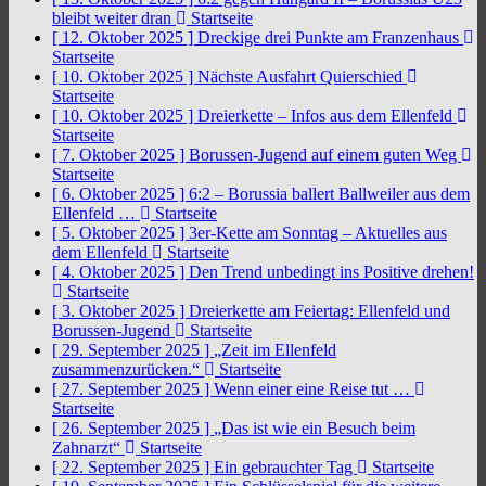
bleibt weiter dran
Startseite
[ 12. Oktober 2025 ]
Dreckige drei Punkte am Franzenhaus
Startseite
[ 10. Oktober 2025 ]
Nächste Ausfahrt Quierschied
Startseite
[ 10. Oktober 2025 ]
Dreierkette – Infos aus dem Ellenfeld
Startseite
[ 7. Oktober 2025 ]
Borussen-Jugend auf einem guten Weg
Startseite
[ 6. Oktober 2025 ]
6:2 – Borussia ballert Ballweiler aus dem
Ellenfeld …
Startseite
[ 5. Oktober 2025 ]
3er-Kette am Sonntag – Aktuelles aus
dem Ellenfeld
Startseite
[ 4. Oktober 2025 ]
Den Trend unbedingt ins Positive drehen!
Startseite
[ 3. Oktober 2025 ]
Dreierkette am Feiertag: Ellenfeld und
Borussen-Jugend
Startseite
[ 29. September 2025 ]
„Zeit im Ellenfeld
zusammenzurücken.“
Startseite
[ 27. September 2025 ]
Wenn einer eine Reise tut …
Startseite
[ 26. September 2025 ]
„Das ist wie ein Besuch beim
Zahnarzt“
Startseite
[ 22. September 2025 ]
Ein gebrauchter Tag
Startseite