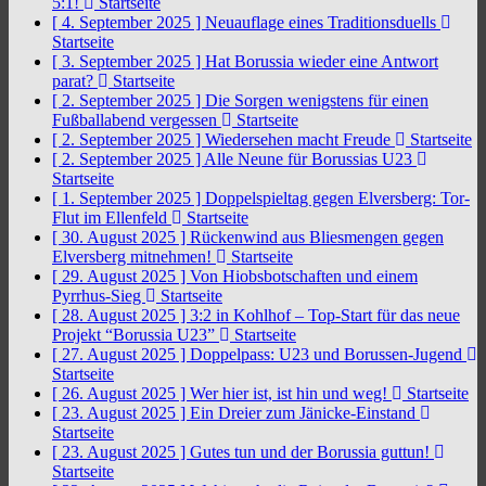
5:1!
Startseite
[ 4. September 2025 ]
Neuauflage eines Traditionsduells
Startseite
[ 3. September 2025 ]
Hat Borussia wieder eine Antwort
parat?
Startseite
[ 2. September 2025 ]
Die Sorgen wenigstens für einen
Fußballabend vergessen
Startseite
[ 2. September 2025 ]
Wiedersehen macht Freude
Startseite
[ 2. September 2025 ]
Alle Neune für Borussias U23
Startseite
[ 1. September 2025 ]
Doppelspieltag gegen Elversberg: Tor-
Flut im Ellenfeld
Startseite
[ 30. August 2025 ]
Rückenwind aus Bliesmengen gegen
Elversberg mitnehmen!
Startseite
[ 29. August 2025 ]
Von Hiobsbotschaften und einem
Pyrrhus-Sieg
Startseite
[ 28. August 2025 ]
3:2 in Kohlhof – Top-Start für das neue
Projekt “Borussia U23”
Startseite
[ 27. August 2025 ]
Doppelpass: U23 und Borussen-Jugend
Startseite
[ 26. August 2025 ]
Wer hier ist, ist hin und weg!
Startseite
[ 23. August 2025 ]
Ein Dreier zum Jänicke-Einstand
Startseite
[ 23. August 2025 ]
Gutes tun und der Borussia guttun!
Startseite