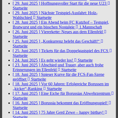
[ 29. Juni 2025 ]
Hoffnungsvoller Start für die neue U23
Startseite
[ 29. Juni 2025 ]
Nächste Testspiel-Ausfahrt: Holz-
Wahlschied
Startseite
[ 28. Juni 2025 ]
Ein Abend beim FC Kutzhof – Testspiel,
Bratwurst und ein bisschen Nostalgie
1.Mannschaft
[ 26. Juni 2025 ]
Viererkette: Neues aus dem Ellenfeld
Startseite
[ 25. Juni 2025 ]
„Konkurrenz belebt das Geschäft!“
Startseite
[ 25. Juni 2025 ]
Tickets für das Doppelgastspiel des FCS
Startseite
[ 24. Juni 2025 ]
Es geht wieder los!
Startseite
[ 23. Juni 2025 ]
Abschied und Trauer, aber auch frohe
Erinnerungen im Ellenfeld
Startseite
[ 18. Juni 2025 ]
Spieser Kurve für die FCS-Fan-Szene
geöffnet
Startseite
[ 18. Juni 2025 ]
Vor 60 Jahren: Erfolgreiche Borussen im
„kicker“-Ranking
Startseite
[ 17. Juni 2025 ]
Eine Eiche für Borussias Abwehrzentrum
Startseite
[ 16. Juni 2025 ]
Borussia bekommt das Eröffnungsspiel!
Startseite
[ 14. Juni 2025 ]
75 Jahre Gerd Zewe – happy birthay!
Startseite