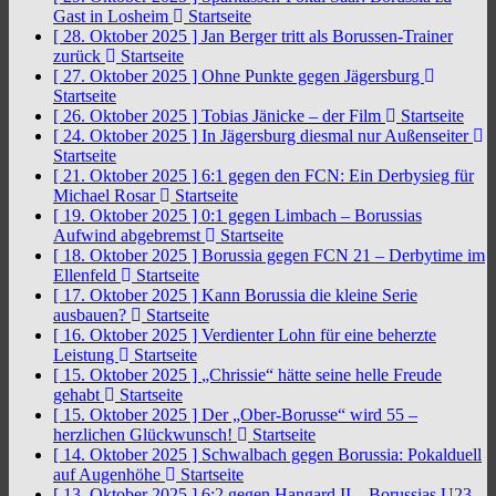
Gast in Losheim
Startseite
[ 28. Oktober 2025 ]
Jan Berger tritt als Borussen-Trainer
zurück
Startseite
[ 27. Oktober 2025 ]
Ohne Punkte gegen Jägersburg
Startseite
[ 26. Oktober 2025 ]
Tobias Jänicke – der Film
Startseite
[ 24. Oktober 2025 ]
In Jägersburg diesmal nur Außenseiter
Startseite
[ 21. Oktober 2025 ]
6:1 gegen den FCN: Ein Derbysieg für
Michael Rosar
Startseite
[ 19. Oktober 2025 ]
0:1 gegen Limbach – Borussias
Aufwind abgebremst
Startseite
[ 18. Oktober 2025 ]
Borussia gegen FCN 21 – Derbytime im
Ellenfeld
Startseite
[ 17. Oktober 2025 ]
Kann Borussia die kleine Serie
ausbauen?
Startseite
[ 16. Oktober 2025 ]
Verdienter Lohn für eine beherzte
Leistung
Startseite
[ 15. Oktober 2025 ]
„Chrissie“ hätte seine helle Freude
gehabt
Startseite
[ 15. Oktober 2025 ]
Der „Ober-Borusse“ wird 55 –
herzlichen Glückwunsch!
Startseite
[ 14. Oktober 2025 ]
Schwalbach gegen Borussia: Pokalduell
auf Augenhöhe
Startseite
[ 13. Oktober 2025 ]
6:2 gegen Hangard II – Borussias U23