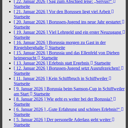
[ 22. Januar 2026 ]
Sag zum Abschied leise: „Servus!“
Startseite
[ 21. Januar 2026 ]
Vor den Borussen liegt viel Arbeit
Startseite
[ 20. Januar 2026 ]
Borussen-Jugend ins neue Jahr gestartet
Startseite
[ 19. Januar 2026 ]
Viel Lehrgeld und ein erster Neuzugang
Startseite
[ 16. Januar 2026 ]
Borussia morgen zu Gast in der
Riegelsberghalle
Startseite
[ 15. Januar 2026 ]
Borussia und das Ellenfeld von Dieben
heimgesucht
Startseite
[ 13. Januar 2026 ]
Erlebnis statt Ergebnis
Startseite
[ 12. Januar 2026 ]
Borussen-Jugend setzt Ausrufezeichen!
Startseite
[ 11. Januar 2026 ]
Kein Schiffbruch in Schiffweiler
Startseite
[ 9. Januar 2026 ]
Borussia beim Samson-Cup in Schiffweiler
am Start
Startseite
[ 8. Januar 2026 ]
Wie geht es weiter bei der Borussia?
Startseite
[ 6. Januar 2026 ]
„Gute Erfahrung und schönes Erlebnis!“
Startseite
[ 5. Januar 2026 ]
Der personelle Aderlass geht weiter
Startseite