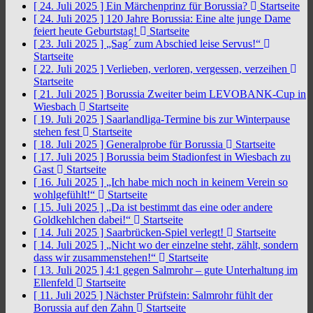
[ 24. Juli 2025 ]
Ein Märchenprinz für Borussia?
Startseite
[ 24. Juli 2025 ]
120 Jahre Borussia: Eine alte junge Dame
feiert heute Geburtstag!
Startseite
[ 23. Juli 2025 ]
„Sag´ zum Abschied leise Servus!“
Startseite
[ 22. Juli 2025 ]
Verlieben, verloren, vergessen, verzeihen
Startseite
[ 21. Juli 2025 ]
Borussia Zweiter beim LEVOBANK-Cup in
Wiesbach
Startseite
[ 19. Juli 2025 ]
Saarlandliga-Termine bis zur Winterpause
stehen fest
Startseite
[ 18. Juli 2025 ]
Generalprobe für Borussia
Startseite
[ 17. Juli 2025 ]
Borussia beim Stadionfest in Wiesbach zu
Gast
Startseite
[ 16. Juli 2025 ]
„Ich habe mich noch in keinem Verein so
wohlgefühlt!“
Startseite
[ 15. Juli 2025 ]
„Da ist bestimmt das eine oder andere
Goldkehlchen dabei!“
Startseite
[ 14. Juli 2025 ]
Saarbrücken-Spiel verlegt!
Startseite
[ 14. Juli 2025 ]
„Nicht wo der einzelne steht, zählt, sondern
dass wir zusammenstehen!“
Startseite
[ 13. Juli 2025 ]
4:1 gegen Salmrohr – gute Unterhaltung im
Ellenfeld
Startseite
[ 11. Juli 2025 ]
Nächster Prüfstein: Salmrohr fühlt der
Borussia auf den Zahn
Startseite