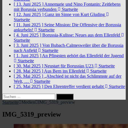
[ 13. Juni 2025 ]
Annemarie und Nino Fontanin: Zeitlebens
mit Borussia verbunden
Startseite
[ 12. Juni 2025 ]
Ganz im Sinne von Kurt Gluding
Startseite
[ 11. Juni 2025 ]
Seine Mission: Die Offensive der Borussia
ankurbeln!
Startseite
[ 4. Juni 2025 ]
Borussia-Kulisse: Neues aus dem Ellenfeld
Startseite
[ 3. Juni 2025 ]
Von Bubach-Calmesweiler über die Borussia
nach Anfield
Startseite
[ 1. Juni 2025 ]
An Pfingsten gehört das Ellenfeld der Jugend
Startseite
[ 30. Mai 2025 ]
Neustart für Borussias U23
Startseite
[ 28. Mai 2025 ]
Aus Bern ins Ellenfeld
Startseite
[ 26. Mai 2025 ]
„Abschied ist nicht das Schlimmste auf der
Welt, …
Startseite
[ 25. Mai 2025 ]
Den Ehrentreffer verdient gehabt
Startseite
Suchen
nach:
Startseite
Medien
IMG_5319_preview
IMG_5319_preview