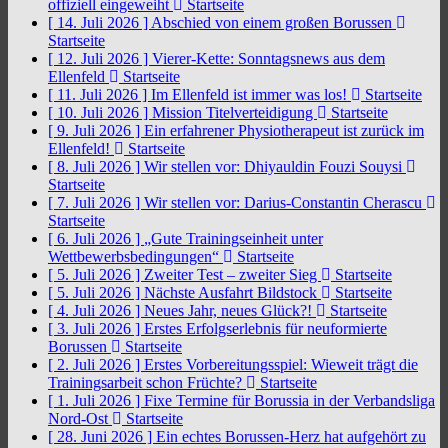
offiziell eingeweiht
Startseite
[ 14. Juli 2026 ]
Abschied von einem großen Borussen
Startseite
[ 12. Juli 2026 ]
Vierer-Kette: Sonntagsnews aus dem
Ellenfeld
Startseite
[ 11. Juli 2026 ]
Im Ellenfeld ist immer was los!
Startseite
[ 10. Juli 2026 ]
Mission Titelverteidigung
Startseite
[ 9. Juli 2026 ]
Ein erfahrener Physiotherapeut ist zurück im
Ellenfeld!
Startseite
[ 8. Juli 2026 ]
Wir stellen vor: Dhiyauldin Fouzi Souysi
Startseite
[ 7. Juli 2026 ]
Wir stellen vor: Darius-Constantin Cherascu
Startseite
[ 6. Juli 2026 ]
„Gute Trainingseinheit unter
Wettbewerbsbedingungen“
Startseite
[ 5. Juli 2026 ]
Zweiter Test – zweiter Sieg
Startseite
[ 5. Juli 2026 ]
Nächste Ausfahrt Bildstock
Startseite
[ 4. Juli 2026 ]
Neues Jahr, neues Glück?!
Startseite
[ 3. Juli 2026 ]
Erstes Erfolgserlebnis für neuformierte
Borussen
Startseite
[ 2. Juli 2026 ]
Erstes Vorbereitungsspiel: Wieweit trägt die
Trainingsarbeit schon Früchte?
Startseite
[ 1. Juli 2026 ]
Fixe Termine für Borussia in der Verbandsliga
Nord-Ost
Startseite
[ 28. Juni 2026 ]
Ein echtes Borussen-Herz hat aufgehört zu