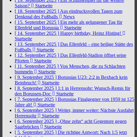
[ 19. September 2025 ]
Ein Schlüsselspiel für die weitere
Saison?
Startseite
[ 18. September 2025 ]
Aus eindrucksvollen Tagen zum
Denkmal des Fußballs
News
[ 15. September 2025 ]
Ein mehr als gelungener Tag für
Ellenfeld und Borussia
Startseite
[ 14. September 2025 ]
Happy birthday, Heinz Histing!
Startseite
[ 13. September 2025 ]
Das Ellenfeld – eine heilige Stätte des
Fußballs
Startseite
[ 12. September 2025 ]
Das Ellenfeld-Stadion öffnet seine
Pforten
Startseite
[ 11. September 2025 ]
Von Menschen, die zu Schlachten
bummeln
Startseite
[ 9. September 2025 ]
Borussias U23: 2:2 in Bexbach kein
Beinbruch!
Startseite
[ 8. September 2025 ]
1:1 in Herrensohr: Wunsch-Remis für
den Borussen-Doc
Startseite
[ 7. September 2025 ]
Borussias Finalgegner von 1959 ist 125
Jahre alt!
Startseite
[ 6. September 2025 ]
Weiter, immer weiter: Nächste Ausfahrt
Herrensohr
Startseite
[ 6. September 2025 ]
„Ohne zehn“ acht Gegentore gegen
Saarbrücken
Startseite
[ 5. September 2025 ]
Die richtige Antwort: Nach 1:5 jetzt