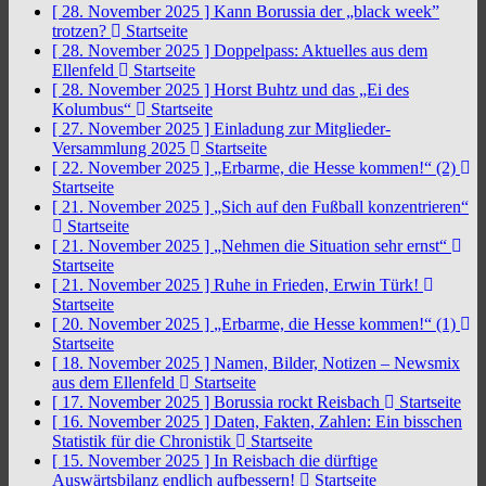
[ 28. November 2025 ]
Kann Borussia der „black week”
trotzen?
Startseite
[ 28. November 2025 ]
Doppelpass: Aktuelles aus dem
Ellenfeld
Startseite
[ 28. November 2025 ]
Horst Buhtz und das „Ei des
Kolumbus“
Startseite
[ 27. November 2025 ]
Einladung zur Mitglieder-
Versammlung 2025
Startseite
[ 22. November 2025 ]
„Erbarme, die Hesse kommen!“ (2)
Startseite
[ 21. November 2025 ]
„Sich auf den Fußball konzentrieren“
Startseite
[ 21. November 2025 ]
„Nehmen die Situation sehr ernst“
Startseite
[ 21. November 2025 ]
Ruhe in Frieden, Erwin Türk!
Startseite
[ 20. November 2025 ]
„Erbarme, die Hesse kommen!“ (1)
Startseite
[ 18. November 2025 ]
Namen, Bilder, Notizen – Newsmix
aus dem Ellenfeld
Startseite
[ 17. November 2025 ]
Borussia rockt Reisbach
Startseite
[ 16. November 2025 ]
Daten, Fakten, Zahlen: Ein bisschen
Statistik für die Chronistik
Startseite
[ 15. November 2025 ]
In Reisbach die dürftige
Auswärtsbilanz endlich aufbessern!
Startseite