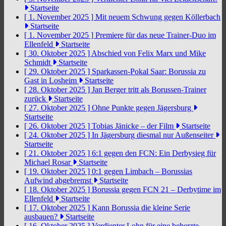
Startseite
[ 1. November 2025 ]
Mit neuem Schwung gegen Köllerbach
Startseite
[ 1. November 2025 ]
Premiere für das neue Trainer-Duo im
Ellenfeld
Startseite
[ 30. Oktober 2025 ]
Abschied von Felix Marx und Mike
Schmidt
Startseite
[ 29. Oktober 2025 ]
Sparkassen-Pokal Saar: Borussia zu
Gast in Losheim
Startseite
[ 28. Oktober 2025 ]
Jan Berger tritt als Borussen-Trainer
zurück
Startseite
[ 27. Oktober 2025 ]
Ohne Punkte gegen Jägersburg
Startseite
[ 26. Oktober 2025 ]
Tobias Jänicke – der Film
Startseite
[ 24. Oktober 2025 ]
In Jägersburg diesmal nur Außenseiter
Startseite
[ 21. Oktober 2025 ]
6:1 gegen den FCN: Ein Derbysieg für
Michael Rosar
Startseite
[ 19. Oktober 2025 ]
0:1 gegen Limbach – Borussias
Aufwind abgebremst
Startseite
[ 18. Oktober 2025 ]
Borussia gegen FCN 21 – Derbytime im
Ellenfeld
Startseite
[ 17. Oktober 2025 ]
Kann Borussia die kleine Serie
ausbauen?
Startseite
[ 16. Oktober 2025 ]
Verdienter Lohn für eine beherzte