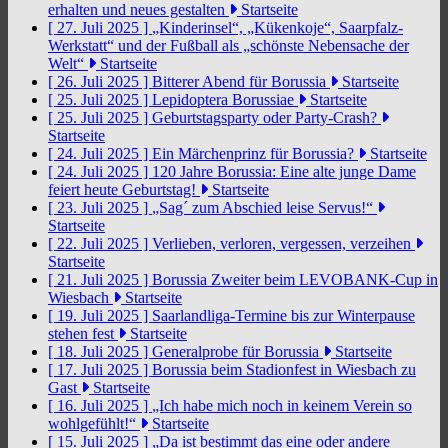
erhalten und neues gestalten
Startseite
[ 27. Juli 2025 ]
„Kinderinsel“, „Kükenkoje“, Saarpfalz-
Werkstatt“ und der Fußball als „schönste Nebensache der
Welt“
Startseite
[ 26. Juli 2025 ]
Bitterer Abend für Borussia
Startseite
[ 25. Juli 2025 ]
Lepidoptera Borussiae
Startseite
[ 25. Juli 2025 ]
Geburtstagsparty oder Party-Crash?
Startseite
[ 24. Juli 2025 ]
Ein Märchenprinz für Borussia?
Startseite
[ 24. Juli 2025 ]
120 Jahre Borussia: Eine alte junge Dame
feiert heute Geburtstag!
Startseite
[ 23. Juli 2025 ]
„Sag´ zum Abschied leise Servus!“
Startseite
[ 22. Juli 2025 ]
Verlieben, verloren, vergessen, verzeihen
Startseite
[ 21. Juli 2025 ]
Borussia Zweiter beim LEVOBANK-Cup in
Wiesbach
Startseite
[ 19. Juli 2025 ]
Saarlandliga-Termine bis zur Winterpause
stehen fest
Startseite
[ 18. Juli 2025 ]
Generalprobe für Borussia
Startseite
[ 17. Juli 2025 ]
Borussia beim Stadionfest in Wiesbach zu
Gast
Startseite
[ 16. Juli 2025 ]
„Ich habe mich noch in keinem Verein so
wohlgefühlt!“
Startseite
[ 15. Juli 2025 ]
„Da ist bestimmt das eine oder andere