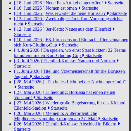
[ 18. Juni 2026 ]
Neue Fan-Artikel eingetroffen!
Startseite
[ 16. Juni 2026 ]
Nomen est omen
Startseite
[ 14. Juni 2026 ]
Was erwartet die neue Borussia?
Startseite
[ 13. Juni 2026 ]
Zweimaliger Drei-Tore-Vorsprung reichte
nicht
Startseite
[ 12. Juni 2026 ]
3er-Kette: Neues aus dem Ellenfeld
Startseite
[ 10. Juni 2026 ]
FK Pirmasens und Eintracht Trier schnappen
sich Kurt-Gluding-Cup
Startseite
[ 4. Juni 2026 ]
Da spielen, wo einst Stars kickten: 22 Teams
kämpfen um den Kurt-Gluding-Cup
Startseite
[ 3. Juni 2026 ]
Ellenfeld-Kulisse: Namen und Notizen
Startseite
[ 1. Juni 2026 ]
Titel und Vizemeisterschaft für die Borussen-
Jugend!
Startseite
[ 28. Mai 2026 ]
„Ein helles Licht bei der Nacht angezünd´t“
Startseite
[ 27. Mai 2026 ]
Eilmeldung: Borussia hat einen neuen
Vorstand!
Startseite
[ 27. Mai 2026 ]
Wieder große Begeisterung für das Kleinod
Ellenfeld-Stadion
Startseite
[ 26. Mai 2026 ]
Memento: Außerordentliche
Mitgliederversammlung morgen am 27. Mai!
Startseite
[ 26. Mai 2026 ]
Ellenfeld-Kulisse: Abschied in Bildern
Startseite