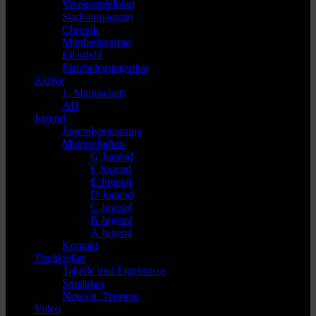
Vereinsspielplan
Stadionmagazin
Chronik
Mitgliedsantrag
Ellenfeld
Platzbelegungsplan
Aktive
1. Mannschaft
AH
Jugend
Jugendsponsoring
Mannschaften
G Jugend
F Jugend
E Jugend
D Jugend
C Jugend
B Jugend
A Jugend
Kontakt
Tischkicker
Tabelle und Ergebnisse
Spielplan
News u. Termine
Video