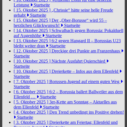
Leistung
Startseite
[ 15. Oktober 2025 ]
„Chrissie“ hätte seine helle Freude
gehabt
Startseite
[ 15. Oktober 2025 ]
Der „Ober-Borusse“ wird 55 –
herzlichen Glückwunsch!
Startseite
[ 14. Oktober 2025 ]
Schwalbach gegen Borussia: Pokalduell
auf Augenhöhe
Startseite
[ 13. Oktober 2025 ]
6:2 gegen Hangard II – Borussias U23
bleibt weiter dran
Startseite
[ 12. Oktober 2025 ]
Dreckige drei Punkte am Franzenhaus
Startseite
[ 10. Oktober 2025 ]
Nächste Ausfahrt Quierschied
Startseite
[ 10. Oktober 2025 ]
Dreierkette – Infos aus dem Ellenfeld
Startseite
[ 7. Oktober 2025 ]
Borussen-Jugend auf einem guten Weg
Startseite
[ 6. Oktober 2025 ]
6:2 – Borussia ballert Ballweiler aus dem
Ellenfeld …
Startseite
[ 5. Oktober 2025 ]
3er-Kette am Sonntag – Aktuelles aus
dem Ellenfeld
Startseite
[ 4. Oktober 2025 ]
Den Trend unbedingt ins Positive drehen!
Startseite
[ 3. Oktober 2025 ]
Dreierkette am Feiertag: Ellenfeld und