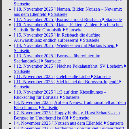
Startseite
[ 18. November 2025 ]
Namen, Bilder, Notizen – Newsmix
aus dem Ellenfeld
Startseite
[ 17. November 2025 ]
Borussia rockt Reisbach
Startseite
[ 16. November 2025 ]
Daten, Fakten, Zahlen: Ein bisschen
Statistik für die Chronistik
Startseite
[ 15. November 2025 ]
In Reisbach die dürftige
Auswärtsbilanz endlich aufbessern!
Startseite
[ 14. November 2025 ]
Wiedersehen mit Markus Kneip
Startseite
[ 13. November 2025 ]
Borussia überwintert im
Saarlandpokal
Startseite
[ 12. November 2025 ]
Nächste Pokalausfahrt: SV Losheim
Startseite
[ 11. November 2025 ]
Gelebte alte Liebe
Startseite
[ 11. November 2025 ]
Viel los bei der Borussen-Jugend!
Startseite
[ 10. November 2025 ]
1:3 auf dem Kieselhumes –
Rückschlag für Borussia
Startseite
[ 8. November 2025 ]
Auf ein Neues: Traditionsduell auf dem
Kieselhumes
Startseite
[ 7. November 2025 ]
Happy birthday, Horst Schauß – ein
Borusse im Unterhemd ist 80!
Startseite
[ 4. November 2025 ]
Notizen aus dem Ellenfeld
Startseite
[ 3. November 2025 ]
Verdienter Lohn für viel Leidenschaft!