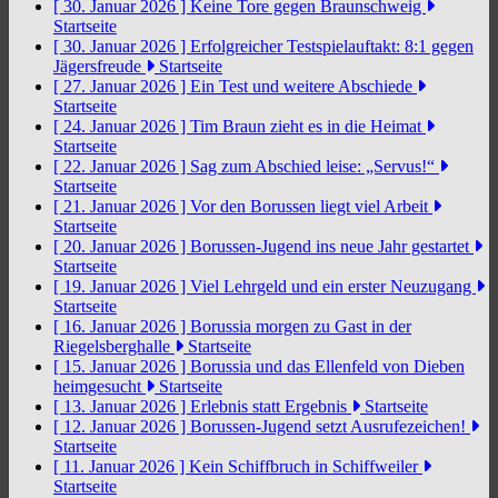
[ 30. Januar 2026 ]
Keine Tore gegen Braunschweig
Startseite
[ 30. Januar 2026 ]
Erfolgreicher Testspielauftakt: 8:1 gegen
Jägersfreude
Startseite
[ 27. Januar 2026 ]
Ein Test und weitere Abschiede
Startseite
[ 24. Januar 2026 ]
Tim Braun zieht es in die Heimat
Startseite
[ 22. Januar 2026 ]
Sag zum Abschied leise: „Servus!“
Startseite
[ 21. Januar 2026 ]
Vor den Borussen liegt viel Arbeit
Startseite
[ 20. Januar 2026 ]
Borussen-Jugend ins neue Jahr gestartet
Startseite
[ 19. Januar 2026 ]
Viel Lehrgeld und ein erster Neuzugang
Startseite
[ 16. Januar 2026 ]
Borussia morgen zu Gast in der
Riegelsberghalle
Startseite
[ 15. Januar 2026 ]
Borussia und das Ellenfeld von Dieben
heimgesucht
Startseite
[ 13. Januar 2026 ]
Erlebnis statt Ergebnis
Startseite
[ 12. Januar 2026 ]
Borussen-Jugend setzt Ausrufezeichen!
Startseite
[ 11. Januar 2026 ]
Kein Schiffbruch in Schiffweiler
Startseite