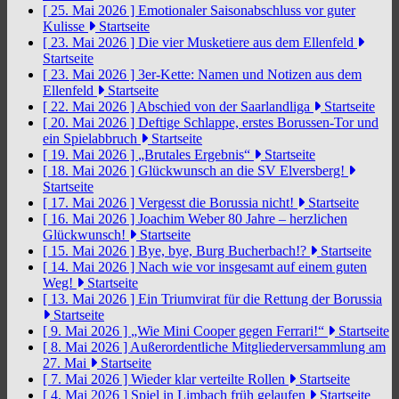
[ 25. Mai 2026 ]
Emotionaler Saisonabschluss vor guter
Kulisse
Startseite
[ 23. Mai 2026 ]
Die vier Musketiere aus dem Ellenfeld
Startseite
[ 23. Mai 2026 ]
3er-Kette: Namen und Notizen aus dem
Ellenfeld
Startseite
[ 22. Mai 2026 ]
Abschied von der Saarlandliga
Startseite
[ 20. Mai 2026 ]
Deftige Schlappe, erstes Borussen-Tor und
ein Spielabbruch
Startseite
[ 19. Mai 2026 ]
„Brutales Ergebnis“
Startseite
[ 18. Mai 2026 ]
Glückwunsch an die SV Elversberg!
Startseite
[ 17. Mai 2026 ]
Vergesst die Borussia nicht!
Startseite
[ 16. Mai 2026 ]
Joachim Weber 80 Jahre – herzlichen
Glückwunsch!
Startseite
[ 15. Mai 2026 ]
Bye, bye, Burg Bucherbach!?
Startseite
[ 14. Mai 2026 ]
Nach wie vor insgesamt auf einem guten
Weg!
Startseite
[ 13. Mai 2026 ]
Ein Triumvirat für die Rettung der Borussia
Startseite
[ 9. Mai 2026 ]
„Wie Mini Cooper gegen Ferrari!“
Startseite
[ 8. Mai 2026 ]
Außerordentliche Mitgliederversammlung am
27. Mai
Startseite
[ 7. Mai 2026 ]
Wieder klar verteilte Rollen
Startseite
[ 4. Mai 2026 ]
Spiel in Limbach früh gelaufen
Startseite