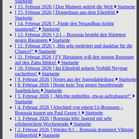
Startseite
[ 15. Februar 2026 ]
Den Mutigen gehört die Welt
Startseite
[ 15. Februar 2026 ]
Doppelpass aus dem Ellenfeld
Startseite
[ 14. Februar 2026 ]
„Finde den Neuaufbau richtig
spannend!“
Startseite
[ 13. Februar 2026 ]
2:1 – Borussia besteht den Härtetest
gegen Biesingen
Startseite
[ 12. Februar 2026 ]
„Bin sehr motiviert und dankbar für die
Chance!“
Startseite
[ 11. Februar 2026 ]
FV Biesingen will den jungen Borussen
auf den Zahn fühlen!
Startseite
[ 10. Februar 2026 ]
Im Ellenfeld seinem Vorbild Neymar
nacheifern!
Startseite
[ 9. Februar 2026 ]
Neues aus der Jugendabteilung
Startseite
[ 8. Februar 2026 ]
Heute kein Test gegen Sportfreunde
Saarbrücken
Startseite
[ 5. Februar 2026 ]
„Möchte mithelfen, etwas aufzubauen!“
Startseite
[ 4. Februar 2026 ]
Abschied von einem Ur-Borussen –
Borussia trauert um Paul Georg †
Startseite
[ 3. Februar 2026 ]
Borussia lebt: Jugend mit sehr
erfolgreichem Wochenende
Startseite
[ 2. Februar 2026 ]
Wieder 8:1 – Borussia dominiert Viktoria
Hühnerfeld
Startseite