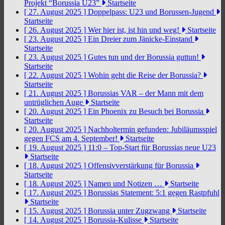
Projekt “Borussia U23”
Startseite
[ 27. August 2025 ]
Doppelpass: U23 und Borussen-Jugend
Startseite
[ 26. August 2025 ]
Wer hier ist, ist hin und weg!
Startseite
[ 23. August 2025 ]
Ein Dreier zum Jänicke-Einstand
Startseite
[ 23. August 2025 ]
Gutes tun und der Borussia guttun!
Startseite
[ 22. August 2025 ]
Wohin geht die Reise der Borussia?
Startseite
[ 21. August 2025 ]
Borussias VAR – der Mann mit dem
untrüglichen Auge
Startseite
[ 20. August 2025 ]
Ein Phoenix zu Besuch bei Borussia
Startseite
[ 20. August 2025 ]
Nachholtermin gefunden: Jubiläumsspiel
gegen FCS am 4. September!
Startseite
[ 19. August 2025 ]
11:0 – Top-Start für Borussias neue U23
Startseite
[ 18. August 2025 ]
Offensivverstärkung für Borussia
Startseite
[ 18. August 2025 ]
Namen und Notizen …
Startseite
[ 17. August 2025 ]
Borussias Statement: 5:1 gegen Rastpfuhl
Startseite
[ 15. August 2025 ]
Borussia unter Zugzwang
Startseite
[ 14. August 2025 ]
Borussia-Kulisse
Startseite