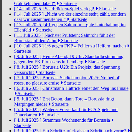
Goldkehlchen dabei!“
Startseite
[ 14. Juli 2025 ]
Saarbrücken-Spiel verlegt!
Startseite
[ 14. Juli 2025 ]
„Nicht wo der einzelne steht, zählt, sondern
dass wir zusammenstehen!“
Startseite
[ 13. Juli 2025 ]
4:1 gegen Salmrohr – gute Unterhaltung im
Ellenfeld
Startseite
[ 11. Juli 2025 ]
Nächster Prüfstein: Salmrohr fühlt der
Borussia auf den Zahn
Startseite
[ 10. Juli 2025 ]
1:6 gegen FKP – Fehler zu Helfern machen
Startseite
[ 9. Juli 2025 ]
Heute Abend, 19 Uhr: Standortbestimmung
gegen den FK Pirmasens in Lemberg
Startseite
[ 8. Juli 2025 ]
Borussia U23: Ein Projekt, das Spannung
verspricht!
Startseite
[ 7. Juli 2025 ]
Borussia Stadtchampion 2025: No bed of
roses, no pleasure cruise
Startseite
[ 6. Juli 2025 ]
Christmann-Hattrick ebnet den Weg ins Finale
Startseite
[ 5. Juli 2025 ]
Erst Beton, dann Tore – Borussia ringt
Marpingen nieder
Startseite
[ 5. Juli 2025 ]
Weiterer Vorverkauf für FCS-Spiele und
Dauerkarten
Startseite
[ 4. Juli 2025 ]
Strammes Wochenende für Borussia
Startseite
[ 3. Juli 2025 ]
Ein Schritt zurück als ein Schritt nach vorne?