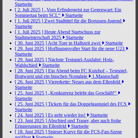
Startseite
[ 2. Juli 2025 ]
„Vom Erfindergeist zur Gegenwart: Ein
Sommertag beim SCL“
Startseite
[ 1. Juli 2025 ]
Zwei Stadttitel für die Borussen-Jugend
Startseite
[ 1. Juli 2025 ]
Heute Abend Startschuss zur
Stadtmeisterschaft 2025
Startseite
[ 30. Juni 2025 ]
Acht Tore in Halbzeit zwei
Startseite
[ 29. Juni 2025 ]
Hoffnungsvoller Start für die neue U23
Startseite
[ 29. Juni 2025 ]
Nächste Testspiel-Ausfahrt: Holz-
Wahlschied
Startseite
[ 28. Juni 2025 ]
Ein Abend beim FC Kutzhof – Testspiel,
Bratwurst und ein bisschen Nostalgie
1.Mannschaft
[ 26. Juni 2025 ]
Viererkette: Neues aus dem Ellenfeld
Startseite
[ 25. Juni 2025 ]
„Konkurrenz belebt das Geschäft!“
Startseite
[ 25. Juni 2025 ]
Tickets für das Doppelgastspiel des FCS
Startseite
[ 24. Juni 2025 ]
Es geht wieder los!
Startseite
[ 23. Juni 2025 ]
Abschied und Trauer, aber auch frohe
Erinnerungen im Ellenfeld
Startseite
[ 18. Juni 2025 ]
Spieser Kurve für die FCS-Fan-Szene
geöffnet
Startseite