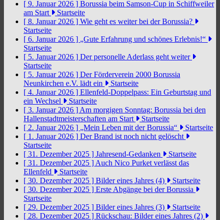
[ 9. Januar 2026 ]
Borussia beim Samson-Cup in Schiffweiler
am Start
Startseite
[ 8. Januar 2026 ]
Wie geht es weiter bei der Borussia?
Startseite
[ 6. Januar 2026 ]
„Gute Erfahrung und schönes Erlebnis!“
Startseite
[ 5. Januar 2026 ]
Der personelle Aderlass geht weiter
Startseite
[ 5. Januar 2026 ]
Der Förderverein 2000 Borussia
Neunkirchen e.V. lädt ein
Startseite
[ 4. Januar 2026 ]
Ellenfeld-Doppelpass: Ein Geburtstag und
ein Wechsel
Startseite
[ 3. Januar 2026 ]
Am morgigen Sonntag: Borussia bei den
Hallenstadtmeisterschaften am Start
Startseite
[ 2. Januar 2026 ]
„Mein Leben mit der Borussia“
Startseite
[ 1. Januar 2026 ]
Der Brand ist noch nicht gelöscht
Startseite
[ 31. Dezember 2025 ]
Jahresend-Gedanken
Startseite
[ 31. Dezember 2025 ]
Auch Nico Purket verlässt das
Ellenfeld
Startseite
[ 30. Dezember 2025 ]
Bilder eines Jahres (4)
Startseite
[ 30. Dezember 2025 ]
Erste Abgänge bei der Borussia
Startseite
[ 29. Dezember 2025 ]
Bilder eines Jahres (3)
Startseite
[ 28. Dezember 2025 ]
Rückschau: Bilder eines Jahres (2)