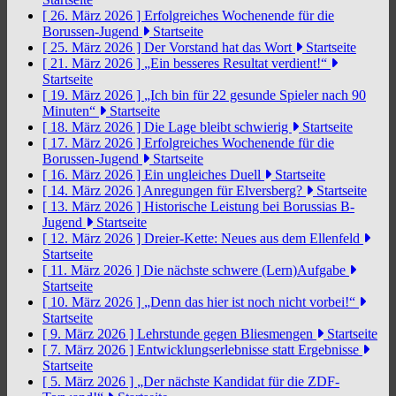
[ 26. März 2026 ]
Erfolgreiches Wochenende für die
Borussen-Jugend
Startseite
[ 25. März 2026 ]
Der Vorstand hat das Wort
Startseite
[ 21. März 2026 ]
„Ein besseres Resultat verdient!“
Startseite
[ 19. März 2026 ]
„Ich bin für 22 gesunde Spieler nach 90
Minuten“
Startseite
[ 18. März 2026 ]
Die Lage bleibt schwierig
Startseite
[ 17. März 2026 ]
Erfolgreiches Wochenende für die
Borussen-Jugend
Startseite
[ 16. März 2026 ]
Ein ungleiches Duell
Startseite
[ 14. März 2026 ]
Anregungen für Elversberg?
Startseite
[ 13. März 2026 ]
Historische Leistung bei Borussias B-
Jugend
Startseite
[ 12. März 2026 ]
Dreier-Kette: Neues aus dem Ellenfeld
Startseite
[ 11. März 2026 ]
Die nächste schwere (Lern)Aufgabe
Startseite
[ 10. März 2026 ]
„Denn das hier ist noch nicht vorbei!“
Startseite
[ 9. März 2026 ]
Lehrstunde gegen Bliesmengen
Startseite
[ 7. März 2026 ]
Entwicklungserlebnisse statt Ergebnisse
Startseite
[ 5. März 2026 ]
„Der nächste Kandidat für die ZDF-