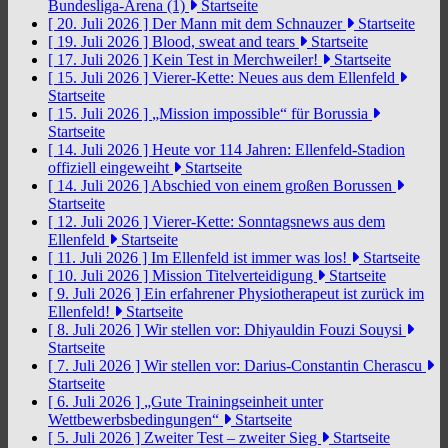
Bundesliga-Arena (1)
Startseite
[ 20. Juli 2026 ]
Der Mann mit dem Schnauzer
Startseite
[ 19. Juli 2026 ]
Blood, sweat and tears
Startseite
[ 17. Juli 2026 ]
Kein Test in Merchweiler!
Startseite
[ 15. Juli 2026 ]
Vierer-Kette: Neues aus dem Ellenfeld
Startseite
[ 15. Juli 2026 ]
„Mission impossible“ für Borussia
Startseite
[ 14. Juli 2026 ]
Heute vor 114 Jahren: Ellenfeld-Stadion
offiziell eingeweiht
Startseite
[ 14. Juli 2026 ]
Abschied von einem großen Borussen
Startseite
[ 12. Juli 2026 ]
Vierer-Kette: Sonntagsnews aus dem
Ellenfeld
Startseite
[ 11. Juli 2026 ]
Im Ellenfeld ist immer was los!
Startseite
[ 10. Juli 2026 ]
Mission Titelverteidigung
Startseite
[ 9. Juli 2026 ]
Ein erfahrener Physiotherapeut ist zurück im
Ellenfeld!
Startseite
[ 8. Juli 2026 ]
Wir stellen vor: Dhiyauldin Fouzi Souysi
Startseite
[ 7. Juli 2026 ]
Wir stellen vor: Darius-Constantin Cherascu
Startseite
[ 6. Juli 2026 ]
„Gute Trainingseinheit unter
Wettbewerbsbedingungen“
Startseite
[ 5. Juli 2026 ]
Zweiter Test – zweiter Sieg
Startseite