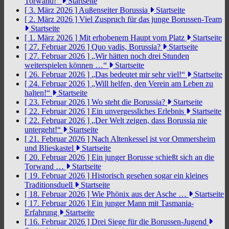
Torwand!“
Startseite
[ 3. März 2026 ]
Außenseiter Borussia
Startseite
[ 2. März 2026 ]
Viel Zuspruch für das junge Borussen-Team
Startseite
[ 1. März 2026 ]
Mit erhobenem Haupt vom Platz
Startseite
[ 27. Februar 2026 ]
Quo vadis, Borussia?
Startseite
[ 27. Februar 2026 ]
„Wir hätten noch drei Stunden
weiterspielen können …“
Startseite
[ 26. Februar 2026 ]
„Das bedeutet mir sehr viel!“
Startseite
[ 24. Februar 2026 ]
„Will helfen, den Verein am Leben zu
halten!“
Startseite
[ 23. Februar 2026 ]
Wo steht die Borussia?
Startseite
[ 22. Februar 2026 ]
Ein unvergessliches Erlebnis
Startseite
[ 22. Februar 2026 ]
„Der Welt zeigen, dass Borussia nie
untergeht!“
Startseite
[ 21. Februar 2026 ]
Nach Altenkessel ist vor Ommersheim
und Blieskastel
Startseite
[ 20. Februar 2026 ]
Ein junger Borusse schießt sich an die
Torwand …
Startseite
[ 19. Februar 2026 ]
Historisch gesehen sogar ein kleines
Traditionsduell
Startseite
[ 18. Februar 2026 ]
Wie Phönix aus der Asche …
Startseite
[ 17. Februar 2026 ]
Ein junger Mann mit Tasmania-
Erfahrung
Startseite
[ 16. Februar 2026 ]
Drei Siege für die Borussen-Jugend