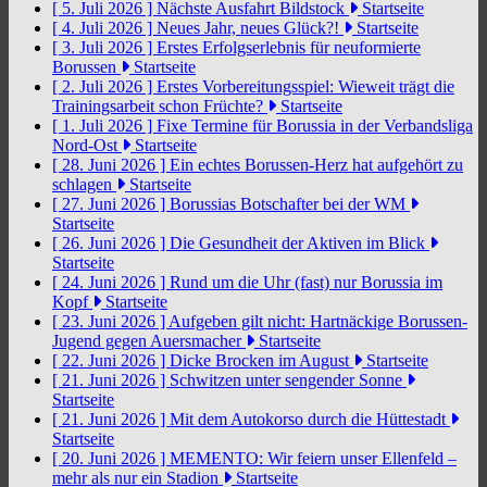
[ 5. Juli 2026 ]
Nächste Ausfahrt Bildstock
Startseite
[ 4. Juli 2026 ]
Neues Jahr, neues Glück?!
Startseite
[ 3. Juli 2026 ]
Erstes Erfolgserlebnis für neuformierte
Borussen
Startseite
[ 2. Juli 2026 ]
Erstes Vorbereitungsspiel: Wieweit trägt die
Trainingsarbeit schon Früchte?
Startseite
[ 1. Juli 2026 ]
Fixe Termine für Borussia in der Verbandsliga
Nord-Ost
Startseite
[ 28. Juni 2026 ]
Ein echtes Borussen-Herz hat aufgehört zu
schlagen
Startseite
[ 27. Juni 2026 ]
Borussias Botschafter bei der WM
Startseite
[ 26. Juni 2026 ]
Die Gesundheit der Aktiven im Blick
Startseite
[ 24. Juni 2026 ]
Rund um die Uhr (fast) nur Borussia im
Kopf
Startseite
[ 23. Juni 2026 ]
Aufgeben gilt nicht: Hartnäckige Borussen-
Jugend gegen Auersmacher
Startseite
[ 22. Juni 2026 ]
Dicke Brocken im August
Startseite
[ 21. Juni 2026 ]
Schwitzen unter sengender Sonne
Startseite
[ 21. Juni 2026 ]
Mit dem Autokorso durch die Hüttestadt
Startseite
[ 20. Juni 2026 ]
MEMENTO: Wir feiern unser Ellenfeld –
mehr als nur ein Stadion
Startseite