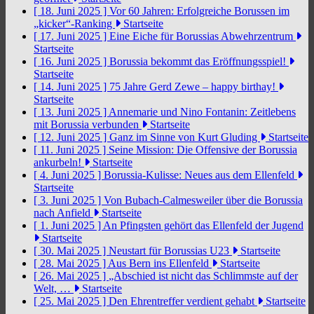
[ 18. Juni 2025 ]
Vor 60 Jahren: Erfolgreiche Borussen im
„kicker“-Ranking
Startseite
[ 17. Juni 2025 ]
Eine Eiche für Borussias Abwehrzentrum
Startseite
[ 16. Juni 2025 ]
Borussia bekommt das Eröffnungsspiel!
Startseite
[ 14. Juni 2025 ]
75 Jahre Gerd Zewe – happy birthay!
Startseite
[ 13. Juni 2025 ]
Annemarie und Nino Fontanin: Zeitlebens
mit Borussia verbunden
Startseite
[ 12. Juni 2025 ]
Ganz im Sinne von Kurt Gluding
Startseite
[ 11. Juni 2025 ]
Seine Mission: Die Offensive der Borussia
ankurbeln!
Startseite
[ 4. Juni 2025 ]
Borussia-Kulisse: Neues aus dem Ellenfeld
Startseite
[ 3. Juni 2025 ]
Von Bubach-Calmesweiler über die Borussia
nach Anfield
Startseite
[ 1. Juni 2025 ]
An Pfingsten gehört das Ellenfeld der Jugend
Startseite
[ 30. Mai 2025 ]
Neustart für Borussias U23
Startseite
[ 28. Mai 2025 ]
Aus Bern ins Ellenfeld
Startseite
[ 26. Mai 2025 ]
„Abschied ist nicht das Schlimmste auf der
Welt, …
Startseite
[ 25. Mai 2025 ]
Den Ehrentreffer verdient gehabt
Startseite