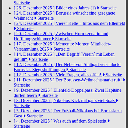
Startseite
[ 26. Dezember 2025 ]
Bilder eines Jahres (1)
Startseite
[ 24. Dezember 2025 ]
Borussia wünscht eine gesegnete
Weihnacht
Startseite
[ 24. Dezember 2025 ]
Vierer-Kette – Infos aus dem Ellenfeld
Startseite
[ 20. Dezember 2025 ]
Zwischen Horroszenario und
Hoffnungsschimmer
Startseite
[ 17. Dezember 2025 ]
Memento: Morgen Mitglieder-
Versammlung 2025
Startseite
[ 14. Dezember 2025 ]
„Den Begriff `Verein´ mit Leben
gefüllt“
Startseite
[ 12. Dezember 2025 ]
Der Nebel von Stuttgart verschluckt
Borussias Siegeshoffnungen
Startseite
[ 12. Dezember 2025 ]
Viele Fragen, alles offen!
Startseite
[ 11. Dezember 2025 ]
Der Borussen-Weihnachtsmarkt ruft!
Startseite
[ 9. Dezember 2025 ]
Ellenfeld-Doppelpass: Zwei Kapitäne
dürfen feiern
Startseite
[ 8. Dezember 2025 ]
Nikolaus-Kick mit ganz viel Spaß
Startseite
[ 5. Dezember 2025 ]
Der Fußball-Nikolaus bei Borussia zu
Gast
Startseite
[ 4. Dezember 2025 ]
Was auch auf dem Spiel steht
Startseite