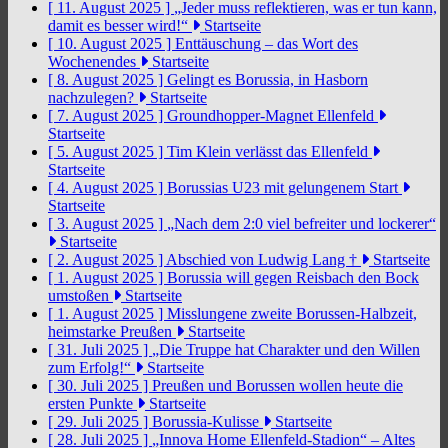
[ 11. August 2025 ]
„Jeder muss reflektieren, was er tun kann,
damit es besser wird!“
Startseite
[ 10. August 2025 ]
Enttäuschung – das Wort des
Wochenendes
Startseite
[ 8. August 2025 ]
Gelingt es Borussia, in Hasborn
nachzulegen?
Startseite
[ 7. August 2025 ]
Groundhopper-Magnet Ellenfeld
Startseite
[ 5. August 2025 ]
Tim Klein verlässt das Ellenfeld
Startseite
[ 4. August 2025 ]
Borussias U23 mit gelungenem Start
Startseite
[ 3. August 2025 ]
„Nach dem 2:0 viel befreiter und lockerer“
Startseite
[ 2. August 2025 ]
Abschied von Ludwig Lang †
Startseite
[ 1. August 2025 ]
Borussia will gegen Reisbach den Bock
umstoßen
Startseite
[ 1. August 2025 ]
Misslungene zweite Borussen-Halbzeit,
heimstarke Preußen
Startseite
[ 31. Juli 2025 ]
„Die Truppe hat Charakter und den Willen
zum Erfolg!“
Startseite
[ 30. Juli 2025 ]
Preußen und Borussen wollen heute die
ersten Punkte
Startseite
[ 29. Juli 2025 ]
Borussia-Kulisse
Startseite
[ 28. Juli 2025 ]
„Innova Home Ellenfeld-Stadion“ – Altes