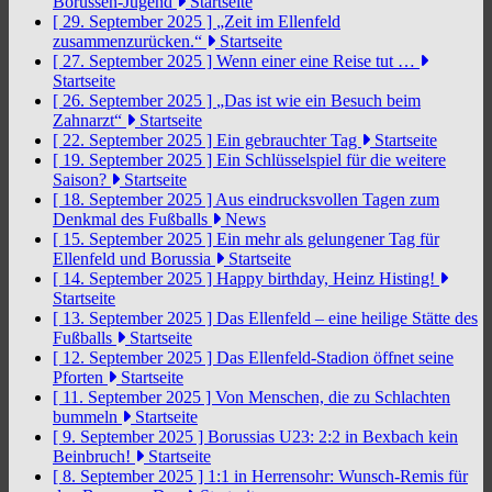
Borussen-Jugend
Startseite
[ 29. September 2025 ]
„Zeit im Ellenfeld
zusammenzurücken.“
Startseite
[ 27. September 2025 ]
Wenn einer eine Reise tut …
Startseite
[ 26. September 2025 ]
„Das ist wie ein Besuch beim
Zahnarzt“
Startseite
[ 22. September 2025 ]
Ein gebrauchter Tag
Startseite
[ 19. September 2025 ]
Ein Schlüsselspiel für die weitere
Saison?
Startseite
[ 18. September 2025 ]
Aus eindrucksvollen Tagen zum
Denkmal des Fußballs
News
[ 15. September 2025 ]
Ein mehr als gelungener Tag für
Ellenfeld und Borussia
Startseite
[ 14. September 2025 ]
Happy birthday, Heinz Histing!
Startseite
[ 13. September 2025 ]
Das Ellenfeld – eine heilige Stätte des
Fußballs
Startseite
[ 12. September 2025 ]
Das Ellenfeld-Stadion öffnet seine
Pforten
Startseite
[ 11. September 2025 ]
Von Menschen, die zu Schlachten
bummeln
Startseite
[ 9. September 2025 ]
Borussias U23: 2:2 in Bexbach kein
Beinbruch!
Startseite
[ 8. September 2025 ]
1:1 in Herrensohr: Wunsch-Remis für