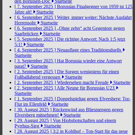
den Borussen-Doc
Startseite
[ 7. September 2025 ]
Borussias Finalgegner von 1959 ist 125
Jahre alt!
Startseite
[ 6. September 2025 ]
Weiter, immer weiter: Nächste Ausfahrt
Herrensohr
Startseite
[ 6. September 2025 ]
„Ohne zehn“ acht Gegentore gegen
Saarbrücken
Startseite
[ 5. September 2025 ]
Die richtige Antwort: Nach 1:5 jetzt
5:1!
Startseite
[ 4. September 2025 ]
Neuauflage eines Traditionsduells
Startseite
[ 3. September 2025 ]
Hat Borussia wieder eine Antwort
parat?
Startseite
[ 2. September 2025 ]
Die Sorgen wenigstens für einen
Fußballabend vergessen
Startseite
[ 2. September 2025 ]
Wiedersehen macht Freude
Startseite
[ 2. September 2025 ]
Alle Neune für Borussias U23
Startseite
[ 1. September 2025 ]
Doppelspieltag gegen Elversberg: Tor-
Flut im Ellenfeld
Startseite
[ 30. August 2025 ]
Rückenwind aus Bliesmengen gegen
Elversberg mitnehmen!
Startseite
[ 29. August 2025 ]
Von Hiobsbotschaften und einem
Pyrrhus-Sieg
Startseite
[ 28. August 2025 ]
3:2 in Kohlhof – Top-Start für das neue