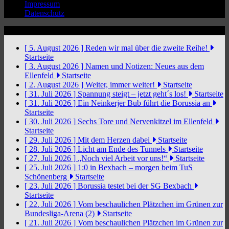
Impressum
Datenschutz
News Ticker
[ 5. August 2026 ]
Reden wir mal über die zweite Reihe!
Startseite
[ 3. August 2026 ]
Namen und Notizen: Neues aus dem
Ellenfeld
Startseite
[ 2. August 2026 ]
Weiter, immer weiter!
Startseite
[ 31. Juli 2026 ]
Spannung steigt – jetzt geht´s los!
Startseite
[ 31. Juli 2026 ]
Ein Neinkerjer Bub führt die Borussia an
Startseite
[ 30. Juli 2026 ]
Sechs Tore und Nervenkitzel im Ellenfeld
Startseite
[ 29. Juli 2026 ]
Mit dem Herzen dabei
Startseite
[ 28. Juli 2026 ]
Licht am Ende des Tunnels
Startseite
[ 27. Juli 2026 ]
„Noch viel Arbeit vor uns!“
Startseite
[ 25. Juli 2026 ]
1:0 in Bexbach – morgen beim TuS
Schönenberg
Startseite
[ 23. Juli 2026 ]
Borussia testet bei der SG Bexbach
Startseite
[ 22. Juli 2026 ]
Vom beschaulichen Plätzchen im Grünen zur
Bundesliga-Arena (2)
Startseite
[ 21. Juli 2026 ]
Vom beschaulichen Plätzchen im Grünen zur