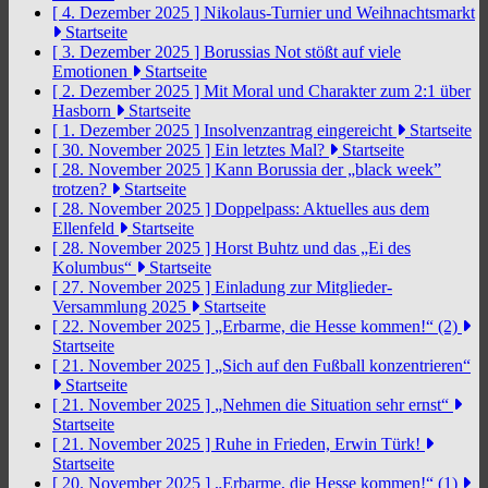
[ 4. Dezember 2025 ]
Nikolaus-Turnier und Weihnachtsmarkt
Startseite
[ 3. Dezember 2025 ]
Borussias Not stößt auf viele
Emotionen
Startseite
[ 2. Dezember 2025 ]
Mit Moral und Charakter zum 2:1 über
Hasborn
Startseite
[ 1. Dezember 2025 ]
Insolvenzantrag eingereicht
Startseite
[ 30. November 2025 ]
Ein letztes Mal?
Startseite
[ 28. November 2025 ]
Kann Borussia der „black week”
trotzen?
Startseite
[ 28. November 2025 ]
Doppelpass: Aktuelles aus dem
Ellenfeld
Startseite
[ 28. November 2025 ]
Horst Buhtz und das „Ei des
Kolumbus“
Startseite
[ 27. November 2025 ]
Einladung zur Mitglieder-
Versammlung 2025
Startseite
[ 22. November 2025 ]
„Erbarme, die Hesse kommen!“ (2)
Startseite
[ 21. November 2025 ]
„Sich auf den Fußball konzentrieren“
Startseite
[ 21. November 2025 ]
„Nehmen die Situation sehr ernst“
Startseite
[ 21. November 2025 ]
Ruhe in Frieden, Erwin Türk!
Startseite
[ 20. November 2025 ]
„Erbarme, die Hesse kommen!“ (1)