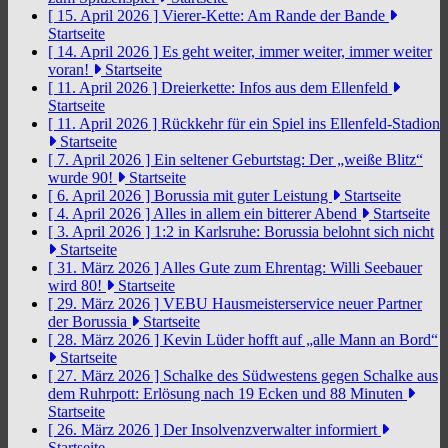
[ 15. April 2026 ]
Vierer-Kette: Am Rande der Bande
Startseite
[ 14. April 2026 ]
Es geht weiter, immer weiter, immer weiter
voran!
Startseite
[ 11. April 2026 ]
Dreierkette: Infos aus dem Ellenfeld
Startseite
[ 11. April 2026 ]
Rückkehr für ein Spiel ins Ellenfeld-Stadion
Startseite
[ 7. April 2026 ]
Ein seltener Geburtstag: Der „weiße Blitz“
wurde 90!
Startseite
[ 6. April 2026 ]
Borussia mit guter Leistung
Startseite
[ 4. April 2026 ]
Alles in allem ein bitterer Abend
Startseite
[ 3. April 2026 ]
1:2 in Karlsruhe: Borussia belohnt sich nicht
Startseite
[ 31. März 2026 ]
Alles Gute zum Ehrentag: Willi Seebauer
wird 80!
Startseite
[ 29. März 2026 ]
VEBU Hausmeisterservice neuer Partner
der Borussia
Startseite
[ 28. März 2026 ]
Kevin Lüder hofft auf „alle Mann an Bord“
Startseite
[ 27. März 2026 ]
Schalke des Südwestens gegen Schalke aus
dem Ruhrpott: Erlösung nach 19 Ecken und 88 Minuten
Startseite
[ 26. März 2026 ]
Der Insolvenzverwalter informiert
Startseite