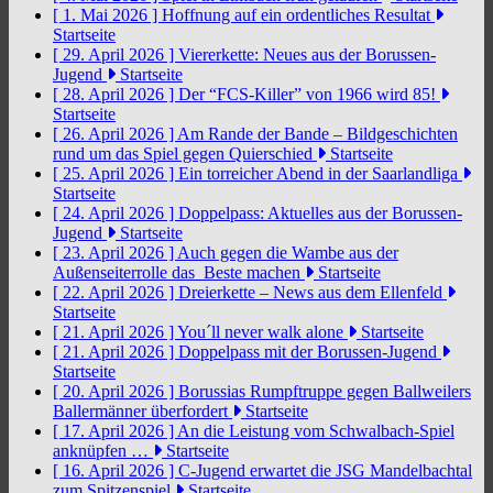
[ 1. Mai 2026 ]
Hoffnung auf ein ordentliches Resultat
Startseite
[ 29. April 2026 ]
Viererkette: Neues aus der Borussen-
Jugend
Startseite
[ 28. April 2026 ]
Der “FCS-Killer” von 1966 wird 85!
Startseite
[ 26. April 2026 ]
Am Rande der Bande – Bildgeschichten
rund um das Spiel gegen Quierschied
Startseite
[ 25. April 2026 ]
Ein torreicher Abend in der Saarlandliga
Startseite
[ 24. April 2026 ]
Doppelpass: Aktuelles aus der Borussen-
Jugend
Startseite
[ 23. April 2026 ]
Auch gegen die Wambe aus der
Außenseiterrolle das Beste machen
Startseite
[ 22. April 2026 ]
Dreierkette – News aus dem Ellenfeld
Startseite
[ 21. April 2026 ]
You´ll never walk alone
Startseite
[ 21. April 2026 ]
Doppelpass mit der Borussen-Jugend
Startseite
[ 20. April 2026 ]
Borussias Rumpftruppe gegen Ballweilers
Ballermänner überfordert
Startseite
[ 17. April 2026 ]
An die Leistung vom Schwalbach-Spiel
anknüpfen …
Startseite
[ 16. April 2026 ]
C-Jugend erwartet die JSG Mandelbachtal
zum Spitzenspiel
Startseite