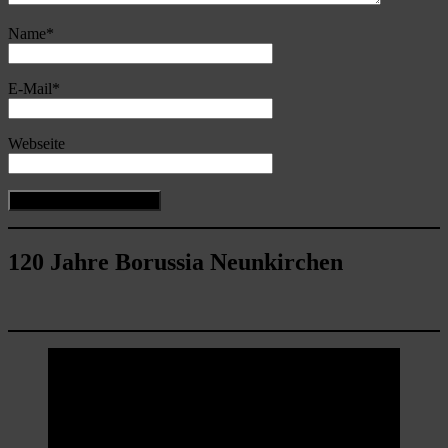
Name
*
E-Mail
*
Webseite
120 Jahre Borussia Neunkirchen