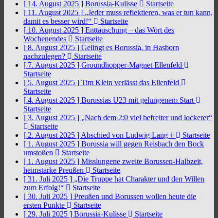
[ 14. August 2025 ]
Borussia-Kulisse
Startseite
[ 11. August 2025 ]
„Jeder muss reflektieren, was er tun kann,
damit es besser wird!“
Startseite
[ 10. August 2025 ]
Enttäuschung – das Wort des
Wochenendes
Startseite
[ 8. August 2025 ]
Gelingt es Borussia, in Hasborn
nachzulegen?
Startseite
[ 7. August 2025 ]
Groundhopper-Magnet Ellenfeld
Startseite
[ 5. August 2025 ]
Tim Klein verlässt das Ellenfeld
Startseite
[ 4. August 2025 ]
Borussias U23 mit gelungenem Start
Startseite
[ 3. August 2025 ]
„Nach dem 2:0 viel befreiter und lockerer“
Startseite
[ 2. August 2025 ]
Abschied von Ludwig Lang †
Startseite
[ 1. August 2025 ]
Borussia will gegen Reisbach den Bock
umstoßen
Startseite
[ 1. August 2025 ]
Misslungene zweite Borussen-Halbzeit,
heimstarke Preußen
Startseite
[ 31. Juli 2025 ]
„Die Truppe hat Charakter und den Willen
zum Erfolg!“
Startseite
[ 30. Juli 2025 ]
Preußen und Borussen wollen heute die
ersten Punkte
Startseite
[ 29. Juli 2025 ]
Borussia-Kulisse
Startseite