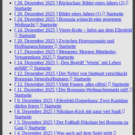
[ 28. Dezember 2025 ]
Rückschau: Bilder eines Jahres (2)
Startseite
[ 26. Dezember 2025 ]
Bilder eines Jahres (1)
Startseite
[ 24. Dezember 2025 ]
Borussia wünscht eine gesegnete
Weihnacht
Startseite
[ 24. Dezember 2025 ]
Vierer-Kette – Infos aus dem Ellenfeld
Startseite
[ 20. Dezember 2025 ]
Zwischen Horroszenario und
Hoffnungsschimmer
Startseite
[ 17. Dezember 2025 ]
Memento: Morgen Mitglieder-
Versammlung 2025
Startseite
[ 14. Dezember 2025 ]
„Den Begriff `Verein´ mit Leben
gefüllt“
Startseite
[ 12. Dezember 2025 ]
Der Nebel von Stuttgart verschluckt
Borussias Siegeshoffnungen
Startseite
[ 12. Dezember 2025 ]
Viele Fragen, alles offen!
Startseite
[ 11. Dezember 2025 ]
Der Borussen-Weihnachtsmarkt ruft!
Startseite
[ 9. Dezember 2025 ]
Ellenfeld-Doppelpass: Zwei Kapitäne
dürfen feiern
Startseite
[ 8. Dezember 2025 ]
Nikolaus-Kick mit ganz viel Spaß
Startseite
[ 5. Dezember 2025 ]
Der Fußball-Nikolaus bei Borussia zu
Gast
Startseite
[ 4. Dezember 2025 ]
Was auch auf dem Spiel steht