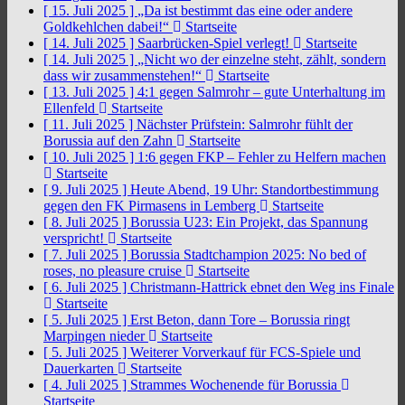
[ 15. Juli 2025 ]
„Da ist bestimmt das eine oder andere
Goldkehlchen dabei!“
Startseite
[ 14. Juli 2025 ]
Saarbrücken-Spiel verlegt!
Startseite
[ 14. Juli 2025 ]
„Nicht wo der einzelne steht, zählt, sondern
dass wir zusammenstehen!“
Startseite
[ 13. Juli 2025 ]
4:1 gegen Salmrohr – gute Unterhaltung im
Ellenfeld
Startseite
[ 11. Juli 2025 ]
Nächster Prüfstein: Salmrohr fühlt der
Borussia auf den Zahn
Startseite
[ 10. Juli 2025 ]
1:6 gegen FKP – Fehler zu Helfern machen
Startseite
[ 9. Juli 2025 ]
Heute Abend, 19 Uhr: Standortbestimmung
gegen den FK Pirmasens in Lemberg
Startseite
[ 8. Juli 2025 ]
Borussia U23: Ein Projekt, das Spannung
verspricht!
Startseite
[ 7. Juli 2025 ]
Borussia Stadtchampion 2025: No bed of
roses, no pleasure cruise
Startseite
[ 6. Juli 2025 ]
Christmann-Hattrick ebnet den Weg ins Finale
Startseite
[ 5. Juli 2025 ]
Erst Beton, dann Tore – Borussia ringt
Marpingen nieder
Startseite
[ 5. Juli 2025 ]
Weiterer Vorverkauf für FCS-Spiele und
Dauerkarten
Startseite
[ 4. Juli 2025 ]
Strammes Wochenende für Borussia
Startseite