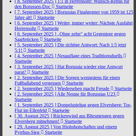
[ 8. September 2025 ]
1:1 in Herrensohr: Wunsch-Remis für
den Borussen-Doc
Startseite
[ 7. September 2025 ]
Borussias Finalgegner von 1959 ist 125
Jahre alt!
Startseite
[ 6. September 2025 ]
Weiter, immer weiter: Nächste Ausfahrt
Herrensohr
Startseite
[ 6. September 2025 ]
„Ohne zehn“ acht Gegentore gegen
Saarbrücken
Startseite
[ 5. September 2025 ]
Die richtige Antwort: Nach 1:5 jetzt
5:1!
Startseite
[ 4. September 2025 ]
Neuauflage eines Traditionsduells
Startseite
[ 3. September 2025 ]
Hat Borussia wieder eine Antwort
parat?
Startseite
[ 2. September 2025 ]
Die Sorgen wenigstens für einen
Fußballabend vergessen
Startseite
[ 2. September 2025 ]
Wiedersehen macht Freude
Startseite
[ 2. September 2025 ]
Alle Neune für Borussias U23
Startseite
[ 1. September 2025 ]
Doppelspieltag gegen Elversberg: Tor-
Flut im Ellenfeld
Startseite
[ 30. August 2025 ]
Rückenwind aus Bliesmengen gegen
Elversberg mitnehmen!
Startseite
[ 29. August 2025 ]
Von Hiobsbotschaften und einem
Pyrrhus-Sieg
Startseite