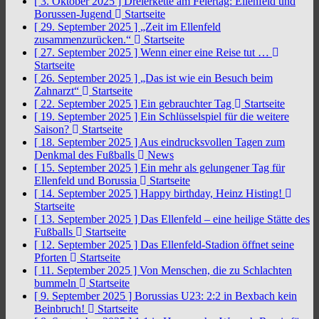
[ 3. Oktober 2025 ]
Dreierkette am Feiertag: Ellenfeld und
Borussen-Jugend
Startseite
[ 29. September 2025 ]
„Zeit im Ellenfeld
zusammenzurücken.“
Startseite
[ 27. September 2025 ]
Wenn einer eine Reise tut …
Startseite
[ 26. September 2025 ]
„Das ist wie ein Besuch beim
Zahnarzt“
Startseite
[ 22. September 2025 ]
Ein gebrauchter Tag
Startseite
[ 19. September 2025 ]
Ein Schlüsselspiel für die weitere
Saison?
Startseite
[ 18. September 2025 ]
Aus eindrucksvollen Tagen zum
Denkmal des Fußballs
News
[ 15. September 2025 ]
Ein mehr als gelungener Tag für
Ellenfeld und Borussia
Startseite
[ 14. September 2025 ]
Happy birthday, Heinz Histing!
Startseite
[ 13. September 2025 ]
Das Ellenfeld – eine heilige Stätte des
Fußballs
Startseite
[ 12. September 2025 ]
Das Ellenfeld-Stadion öffnet seine
Pforten
Startseite
[ 11. September 2025 ]
Von Menschen, die zu Schlachten
bummeln
Startseite
[ 9. September 2025 ]
Borussias U23: 2:2 in Bexbach kein
Beinbruch!
Startseite