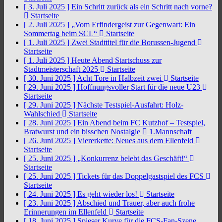
[ 3. Juli 2025 ]
Ein Schritt zurück als ein Schritt nach vorne?
Startseite
[ 2. Juli 2025 ]
„Vom Erfindergeist zur Gegenwart: Ein
Sommertag beim SCL“
Startseite
[ 1. Juli 2025 ]
Zwei Stadttitel für die Borussen-Jugend
Startseite
[ 1. Juli 2025 ]
Heute Abend Startschuss zur
Stadtmeisterschaft 2025
Startseite
[ 30. Juni 2025 ]
Acht Tore in Halbzeit zwei
Startseite
[ 29. Juni 2025 ]
Hoffnungsvoller Start für die neue U23
Startseite
[ 29. Juni 2025 ]
Nächste Testspiel-Ausfahrt: Holz-
Wahlschied
Startseite
[ 28. Juni 2025 ]
Ein Abend beim FC Kutzhof – Testspiel,
Bratwurst und ein bisschen Nostalgie
1.Mannschaft
[ 26. Juni 2025 ]
Viererkette: Neues aus dem Ellenfeld
Startseite
[ 25. Juni 2025 ]
„Konkurrenz belebt das Geschäft!“
Startseite
[ 25. Juni 2025 ]
Tickets für das Doppelgastspiel des FCS
Startseite
[ 24. Juni 2025 ]
Es geht wieder los!
Startseite
[ 23. Juni 2025 ]
Abschied und Trauer, aber auch frohe
Erinnerungen im Ellenfeld
Startseite
[ 18. Juni 2025 ]
Spieser Kurve für die FCS-Fan-Szene