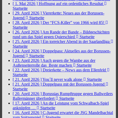
[ 1. Mai 2026 ]
Hoffnung auf ein ordentliches Resultat
Startseite
[ 29. April 2026 ]
Viererkette: Neues aus der Borussen-
Jugend
Startseite
[ 28. April 2026 ]
Der “FCS-Killer” von 1966 wird 85!
Startseite
[ 26. April 2026 ]
Am Rande der Bande – Bildgeschichten
rund um das Spiel gegen Quierschied
Startseite
[ 25. April 2026 ]
Ein torreicher Abend in der Saarlandliga
Startseite
[ 24. April 2026 ]
Doppelpass: Aktuelles aus der Borussen-
Jugend
Startseite
[ 23. April 2026 ]
Auch gegen die Wambe aus der
Außenseiterrolle das Beste machen
Startseite
[ 22. April 2026 ]
Dreierkette – News aus dem Ellenfeld
Startseite
[ 21. April 2026 ]
You´ll never walk alone
Startseite
[ 21. April 2026 ]
Doppelpass mit der Borussen-Jugend
Startseite
[ 20. April 2026 ]
Borussias Rumpftruppe gegen Ballweilers
Ballermänner überfordert
Startseite
[ 17. April 2026 ]
An die Leistung vom Schwalbach-Spiel
anknüpfen …
Startseite
[ 16. April 2026 ]
C-Jugend erwartet die JSG Mandelbachtal
zum Spitzenspiel
Startseite