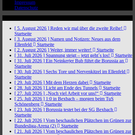
Impressum
Datenschutz
News Ticker
[ 5. August 2026 ]
Reden wir mal über die zweite Reihe!
Startseite
[ 3. August 2026 ]
Namen und Notizen: Neues aus dem
Ellenfeld
Startseite
[ 2. August 2026 ]
Weiter, immer weiter!
Startseite
[ 31. Juli 2026 ]
Spannung steigt – jetzt geht´s los!
Startseite
[ 31. Juli 2026 ]
Ein Neinkerjer Bub führt die Borussia an
Startseite
[ 30. Juli 2026 ]
Sechs Tore und Nervenkitzel im Ellenfeld
Startseite
[ 29. Juli 2026 ]
Mit dem Herzen dabei
Startseite
[ 28. Juli 2026 ]
Licht am Ende des Tunnels
Startseite
[ 27. Juli 2026 ]
„Noch viel Arbeit vor uns!“
Startseite
[ 25. Juli 2026 ]
1:0 in Bexbach – morgen beim TuS
Schönenberg
Startseite
[ 23. Juli 2026 ]
Borussia testet bei der SG Bexbach
Startseite
[ 22. Juli 2026 ]
Vom beschaulichen Plätzchen im Grünen zur
Bundesliga-Arena (2)
Startseite
[ 21. Juli 2026 ]
Vom beschaulichen Plätzchen im Grünen zur