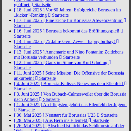
geöffnet
Startseite
[ 18. Juni 2025 ]
Vor 60 Jahren: Erfolgreiche Borussen im
„kicker“-Ranking
Startseite
[ 17. Juni 2025 ]
Eine Eiche für Borussias Abwehrzentrum
Startseite
[ 16. Juni 2025 ]
Borussia bekommt das Eröffnungsspiel!
Startseite
[ 14. Juni 2025 ]
75 Jahre Gerd Zewe – happy birthay!
Startseite
[ 13. Juni 2025 ]
Annemarie und Nino Fontanin: Zeitlebens
mit Borussia verbunden
Startseite
[ 12. Juni 2025 ]
Ganz im Sinne von Kurt Gluding
Startseite
[ 11. Juni 2025 ]
Seine Mission: Die Offensive der Borussia
ankurbeln!
Startseite
[ 4. Juni 2025 ]
Borussia-Kulisse: Neues aus dem Ellenfeld
Startseite
[ 3. Juni 2025 ]
Von Bubach-Calmesweiler über die Borussia
nach Anfield
Startseite
[ 1. Juni 2025 ]
An Pfingsten gehört das Ellenfeld der Jugend
Startseite
[ 30. Mai 2025 ]
Neustart für Borussias U23
Startseite
[ 28. Mai 2025 ]
Aus Bern ins Ellenfeld
Startseite
[ 26. Mai 2025 ]
„Abschied ist nicht das Schlimmste auf der
Welt, …
Startseite