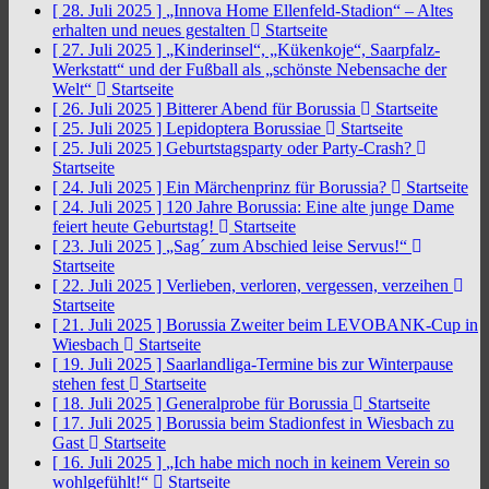
[ 28. Juli 2025 ]
„Innova Home Ellenfeld-Stadion“ – Altes
erhalten und neues gestalten
Startseite
[ 27. Juli 2025 ]
„Kinderinsel“, „Kükenkoje“, Saarpfalz-
Werkstatt“ und der Fußball als „schönste Nebensache der
Welt“
Startseite
[ 26. Juli 2025 ]
Bitterer Abend für Borussia
Startseite
[ 25. Juli 2025 ]
Lepidoptera Borussiae
Startseite
[ 25. Juli 2025 ]
Geburtstagsparty oder Party-Crash?
Startseite
[ 24. Juli 2025 ]
Ein Märchenprinz für Borussia?
Startseite
[ 24. Juli 2025 ]
120 Jahre Borussia: Eine alte junge Dame
feiert heute Geburtstag!
Startseite
[ 23. Juli 2025 ]
„Sag´ zum Abschied leise Servus!“
Startseite
[ 22. Juli 2025 ]
Verlieben, verloren, vergessen, verzeihen
Startseite
[ 21. Juli 2025 ]
Borussia Zweiter beim LEVOBANK-Cup in
Wiesbach
Startseite
[ 19. Juli 2025 ]
Saarlandliga-Termine bis zur Winterpause
stehen fest
Startseite
[ 18. Juli 2025 ]
Generalprobe für Borussia
Startseite
[ 17. Juli 2025 ]
Borussia beim Stadionfest in Wiesbach zu
Gast
Startseite
[ 16. Juli 2025 ]
„Ich habe mich noch in keinem Verein so
wohlgefühlt!“
Startseite