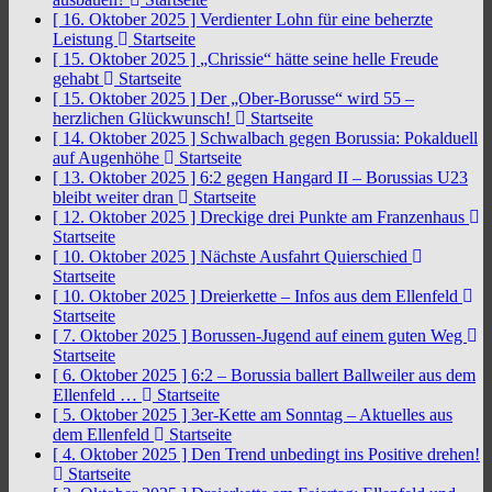
[ 16. Oktober 2025 ]
Verdienter Lohn für eine beherzte
Leistung
Startseite
[ 15. Oktober 2025 ]
„Chrissie“ hätte seine helle Freude
gehabt
Startseite
[ 15. Oktober 2025 ]
Der „Ober-Borusse“ wird 55 –
herzlichen Glückwunsch!
Startseite
[ 14. Oktober 2025 ]
Schwalbach gegen Borussia: Pokalduell
auf Augenhöhe
Startseite
[ 13. Oktober 2025 ]
6:2 gegen Hangard II – Borussias U23
bleibt weiter dran
Startseite
[ 12. Oktober 2025 ]
Dreckige drei Punkte am Franzenhaus
Startseite
[ 10. Oktober 2025 ]
Nächste Ausfahrt Quierschied
Startseite
[ 10. Oktober 2025 ]
Dreierkette – Infos aus dem Ellenfeld
Startseite
[ 7. Oktober 2025 ]
Borussen-Jugend auf einem guten Weg
Startseite
[ 6. Oktober 2025 ]
6:2 – Borussia ballert Ballweiler aus dem
Ellenfeld …
Startseite
[ 5. Oktober 2025 ]
3er-Kette am Sonntag – Aktuelles aus
dem Ellenfeld
Startseite
[ 4. Oktober 2025 ]
Den Trend unbedingt ins Positive drehen!
Startseite