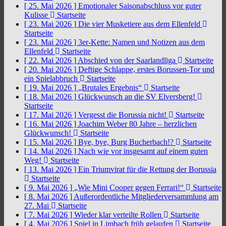
[ 25. Mai 2026 ]
Emotionaler Saisonabschluss vor guter
Kulisse
Startseite
[ 23. Mai 2026 ]
Die vier Musketiere aus dem Ellenfeld
Startseite
[ 23. Mai 2026 ]
3er-Kette: Namen und Notizen aus dem
Ellenfeld
Startseite
[ 22. Mai 2026 ]
Abschied von der Saarlandliga
Startseite
[ 20. Mai 2026 ]
Deftige Schlappe, erstes Borussen-Tor und
ein Spielabbruch
Startseite
[ 19. Mai 2026 ]
„Brutales Ergebnis“
Startseite
[ 18. Mai 2026 ]
Glückwunsch an die SV Elversberg!
Startseite
[ 17. Mai 2026 ]
Vergesst die Borussia nicht!
Startseite
[ 16. Mai 2026 ]
Joachim Weber 80 Jahre – herzlichen
Glückwunsch!
Startseite
[ 15. Mai 2026 ]
Bye, bye, Burg Bucherbach!?
Startseite
[ 14. Mai 2026 ]
Nach wie vor insgesamt auf einem guten
Weg!
Startseite
[ 13. Mai 2026 ]
Ein Triumvirat für die Rettung der Borussia
Startseite
[ 9. Mai 2026 ]
„Wie Mini Cooper gegen Ferrari!“
Startseite
[ 8. Mai 2026 ]
Außerordentliche Mitgliederversammlung am
27. Mai
Startseite
[ 7. Mai 2026 ]
Wieder klar verteilte Rollen
Startseite
[ 4. Mai 2026 ]
Spiel in Limbach früh gelaufen
Startseite