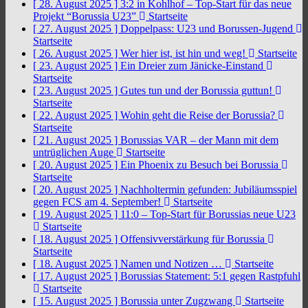
[ 28. August 2025 ]
3:2 in Kohlhof – Top-Start für das neue
Projekt “Borussia U23”
Startseite
[ 27. August 2025 ]
Doppelpass: U23 und Borussen-Jugend
Startseite
[ 26. August 2025 ]
Wer hier ist, ist hin und weg!
Startseite
[ 23. August 2025 ]
Ein Dreier zum Jänicke-Einstand
Startseite
[ 23. August 2025 ]
Gutes tun und der Borussia guttun!
Startseite
[ 22. August 2025 ]
Wohin geht die Reise der Borussia?
Startseite
[ 21. August 2025 ]
Borussias VAR – der Mann mit dem
untrüglichen Auge
Startseite
[ 20. August 2025 ]
Ein Phoenix zu Besuch bei Borussia
Startseite
[ 20. August 2025 ]
Nachholtermin gefunden: Jubiläumsspiel
gegen FCS am 4. September!
Startseite
[ 19. August 2025 ]
11:0 – Top-Start für Borussias neue U23
Startseite
[ 18. August 2025 ]
Offensivverstärkung für Borussia
Startseite
[ 18. August 2025 ]
Namen und Notizen …
Startseite
[ 17. August 2025 ]
Borussias Statement: 5:1 gegen Rastpfuhl
Startseite
[ 15. August 2025 ]
Borussia unter Zugzwang
Startseite