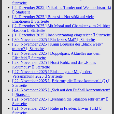
Startseite
[ 4. Dezember 2025 ]
Nikolaus-Turnier und Weihnachtsmarkt
Startseite
[ 3. Dezember 2025 ]
Borussias Not stößt auf viele
Emotionen
Startseite
[ 2. Dezember 2025 ]
Mit Moral und Charakter zum 2:1 über
Hasborn
Startseite
[ 1. Dezember 2025 ]
Insolvenzantrag eingereicht
Startseite
[ 30. November 2025 ]
Ein letztes Mal?
Startseite
[ 28. November 2025 ]
Kann Borussia der „black week”
trotzen?
Startseite
[ 28. November 2025 ]
Doppelpass: Aktuelles aus dem
Ellenfeld
Startseite
[ 28. November 2025 ]
Horst Buhtz und das „Ei des
Kolumbus“
Startseite
[ 27. November 2025 ]
Einladung zur Mitglieder-
Versammlung 2025
Startseite
[ 22. November 2025 ]
„Erbarme, die Hesse kommen!“ (2)
Startseite
[ 21. November 2025 ]
„Sich auf den Fußball konzentrieren“
Startseite
[ 21. November 2025 ]
„Nehmen die Situation sehr ernst“
Startseite
[ 21. November 2025 ]
Ruhe in Frieden, Erwin Türk!
Startseite