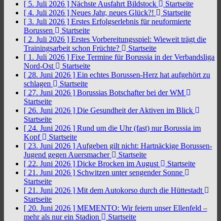
[ 5. Juli 2026 ]
Nächste Ausfahrt Bildstock
Startseite
[ 4. Juli 2026 ]
Neues Jahr, neues Glück?!
Startseite
[ 3. Juli 2026 ]
Erstes Erfolgserlebnis für neuformierte
Borussen
Startseite
[ 2. Juli 2026 ]
Erstes Vorbereitungsspiel: Wieweit trägt die
Trainingsarbeit schon Früchte?
Startseite
[ 1. Juli 2026 ]
Fixe Termine für Borussia in der Verbandsliga
Nord-Ost
Startseite
[ 28. Juni 2026 ]
Ein echtes Borussen-Herz hat aufgehört zu
schlagen
Startseite
[ 27. Juni 2026 ]
Borussias Botschafter bei der WM
Startseite
[ 26. Juni 2026 ]
Die Gesundheit der Aktiven im Blick
Startseite
[ 24. Juni 2026 ]
Rund um die Uhr (fast) nur Borussia im
Kopf
Startseite
[ 23. Juni 2026 ]
Aufgeben gilt nicht: Hartnäckige Borussen-
Jugend gegen Auersmacher
Startseite
[ 22. Juni 2026 ]
Dicke Brocken im August
Startseite
[ 21. Juni 2026 ]
Schwitzen unter sengender Sonne
Startseite
[ 21. Juni 2026 ]
Mit dem Autokorso durch die Hüttestadt
Startseite
[ 20. Juni 2026 ]
MEMENTO: Wir feiern unser Ellenfeld –
mehr als nur ein Stadion
Startseite