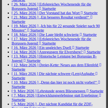
[ 26. März 2026 ]
Erfolgreiches Wochenende für die
Borussen-Jugend
Startseite
[ 25. März 2026 ]
Der Vorstand hat das Wort
Startseite
[ 21. März 2026 ]
„Ein besseres Resultat verdient!“
Startseite
[ 19. März 2026 ]
„Ich bin für 22 gesunde Spieler nach 90
Minuten“
Startseite
[ 18. März 2026 ]
Die Lage bleibt schwierig
Startseite
[ 17. März 2026 ]
Erfolgreiches Wochenende für die
Borussen-Jugend
Startseite
[ 16. März 2026 ]
Ein ungleiches Duell
Startseite
[ 14. März 2026 ]
Anregungen für Elversberg?
Startseite
[ 13. März 2026 ]
Historische Leistung bei Borussias B-
Jugend
Startseite
[ 12. März 2026 ]
Dreier-Kette: Neues aus dem Ellenfeld
Startseite
[ 11. März 2026 ]
Die nächste schwere (Lern)Aufgabe
Startseite
[ 10. März 2026 ]
„Denn das hier ist noch nicht vorbei!“
Startseite
[ 9. März 2026 ]
Lehrstunde gegen Bliesmengen
Startseite
[ 7. März 2026 ]
Entwicklungserlebnisse statt Ergebnisse
Startseite
[ 5. März 2026 ]
„Der nächste Kandidat für die ZDF-