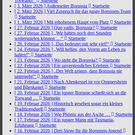
Torwand!“
Startseite
[ 3. März 2026 ]
Außenseiter Borussia
Startseite
[ 2. März 2026 ]
Viel Zuspruch für das junge Borussen-Team
Startseite
[ 1. März 2026 ]
Mit erhobenem Haupt vom Platz
Startseite
[ 27. Februar 2026 ]
Quo vadis, Borussia?
Startseite
[ 27. Februar 2026 ]
„Wir hätten noch drei Stunden
weiterspielen können …“
Startseite
[ 26. Februar 2026 ]
„Das bedeutet mir sehr viel!“
Startseite
[ 24. Februar 2026 ]
„Will helfen, den Verein am Leben zu
halten!“
Startseite
[ 23. Februar 2026 ]
Wo steht die Borussia?
Startseite
[ 22. Februar 2026 ]
Ein unvergessliches Erlebnis
Startseite
[ 22. Februar 2026 ]
„Der Welt zeigen, dass Borussia nie
untergeht!“
Startseite
[ 21. Februar 2026 ]
Nach Altenkessel ist vor Ommersheim
und Blieskastel
Startseite
[ 20. Februar 2026 ]
Ein junger Borusse schießt sich an die
Torwand …
Startseite
[ 19. Februar 2026 ]
Historisch gesehen sogar ein kleines
Traditionsduell
Startseite
[ 18. Februar 2026 ]
Wie Phönix aus der Asche …
Startseite
[ 17. Februar 2026 ]
Ein junger Mann mit Tasmania-
Erfahrung
Startseite
[ 16. Februar 2026 ]
Drei Siege für die Borussen-Jugend