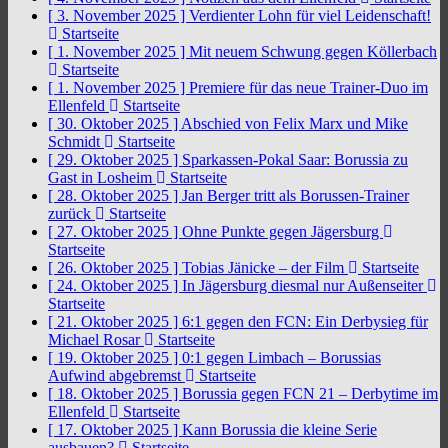
[ 3. November 2025 ]
Verdienter Lohn für viel Leidenschaft!
Startseite
[ 1. November 2025 ]
Mit neuem Schwung gegen Köllerbach
Startseite
[ 1. November 2025 ]
Premiere für das neue Trainer-Duo im
Ellenfeld
Startseite
[ 30. Oktober 2025 ]
Abschied von Felix Marx und Mike
Schmidt
Startseite
[ 29. Oktober 2025 ]
Sparkassen-Pokal Saar: Borussia zu
Gast in Losheim
Startseite
[ 28. Oktober 2025 ]
Jan Berger tritt als Borussen-Trainer
zurück
Startseite
[ 27. Oktober 2025 ]
Ohne Punkte gegen Jägersburg
Startseite
[ 26. Oktober 2025 ]
Tobias Jänicke – der Film
Startseite
[ 24. Oktober 2025 ]
In Jägersburg diesmal nur Außenseiter
Startseite
[ 21. Oktober 2025 ]
6:1 gegen den FCN: Ein Derbysieg für
Michael Rosar
Startseite
[ 19. Oktober 2025 ]
0:1 gegen Limbach – Borussias
Aufwind abgebremst
Startseite
[ 18. Oktober 2025 ]
Borussia gegen FCN 21 – Derbytime im
Ellenfeld
Startseite
[ 17. Oktober 2025 ]
Kann Borussia die kleine Serie
ausbauen?
Startseite