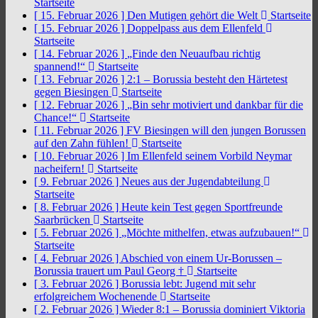
Startseite
[ 15. Februar 2026 ]
Den Mutigen gehört die Welt
Startseite
[ 15. Februar 2026 ]
Doppelpass aus dem Ellenfeld
Startseite
[ 14. Februar 2026 ]
„Finde den Neuaufbau richtig
spannend!“
Startseite
[ 13. Februar 2026 ]
2:1 – Borussia besteht den Härtetest
gegen Biesingen
Startseite
[ 12. Februar 2026 ]
„Bin sehr motiviert und dankbar für die
Chance!“
Startseite
[ 11. Februar 2026 ]
FV Biesingen will den jungen Borussen
auf den Zahn fühlen!
Startseite
[ 10. Februar 2026 ]
Im Ellenfeld seinem Vorbild Neymar
nacheifern!
Startseite
[ 9. Februar 2026 ]
Neues aus der Jugendabteilung
Startseite
[ 8. Februar 2026 ]
Heute kein Test gegen Sportfreunde
Saarbrücken
Startseite
[ 5. Februar 2026 ]
„Möchte mithelfen, etwas aufzubauen!“
Startseite
[ 4. Februar 2026 ]
Abschied von einem Ur-Borussen –
Borussia trauert um Paul Georg †
Startseite
[ 3. Februar 2026 ]
Borussia lebt: Jugend mit sehr
erfolgreichem Wochenende
Startseite
[ 2. Februar 2026 ]
Wieder 8:1 – Borussia dominiert Viktoria