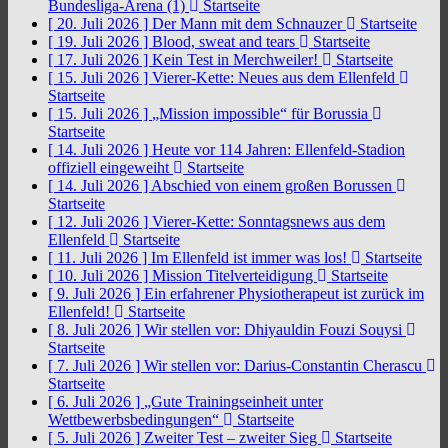
Bundesliga-Arena (1)
Startseite
[ 20. Juli 2026 ]
Der Mann mit dem Schnauzer
Startseite
[ 19. Juli 2026 ]
Blood, sweat and tears
Startseite
[ 17. Juli 2026 ]
Kein Test in Merchweiler!
Startseite
[ 15. Juli 2026 ]
Vierer-Kette: Neues aus dem Ellenfeld
Startseite
[ 15. Juli 2026 ]
„Mission impossible“ für Borussia
Startseite
[ 14. Juli 2026 ]
Heute vor 114 Jahren: Ellenfeld-Stadion
offiziell eingeweiht
Startseite
[ 14. Juli 2026 ]
Abschied von einem großen Borussen
Startseite
[ 12. Juli 2026 ]
Vierer-Kette: Sonntagsnews aus dem
Ellenfeld
Startseite
[ 11. Juli 2026 ]
Im Ellenfeld ist immer was los!
Startseite
[ 10. Juli 2026 ]
Mission Titelverteidigung
Startseite
[ 9. Juli 2026 ]
Ein erfahrener Physiotherapeut ist zurück im
Ellenfeld!
Startseite
[ 8. Juli 2026 ]
Wir stellen vor: Dhiyauldin Fouzi Souysi
Startseite
[ 7. Juli 2026 ]
Wir stellen vor: Darius-Constantin Cherascu
Startseite
[ 6. Juli 2026 ]
„Gute Trainingseinheit unter
Wettbewerbsbedingungen“
Startseite
[ 5. Juli 2026 ]
Zweiter Test – zweiter Sieg
Startseite