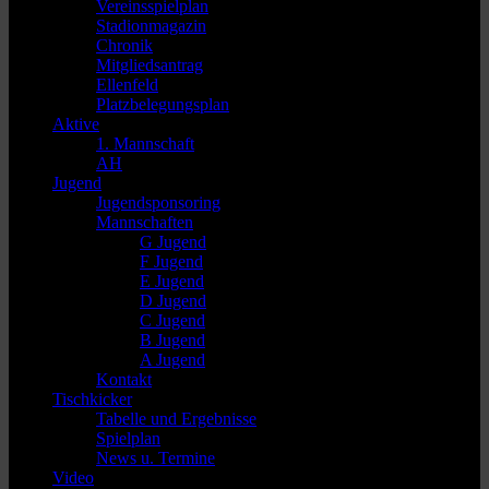
Vereinsspielplan
Stadionmagazin
Chronik
Mitgliedsantrag
Ellenfeld
Platzbelegungsplan
Aktive
1. Mannschaft
AH
Jugend
Jugendsponsoring
Mannschaften
G Jugend
F Jugend
E Jugend
D Jugend
C Jugend
B Jugend
A Jugend
Kontakt
Tischkicker
Tabelle und Ergebnisse
Spielplan
News u. Termine
Video