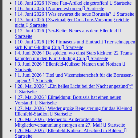
[ 18. Juni 2026 ]
Neue Fan-Artikel eingetroffen!
Startseite
[ 16. Juni 2026 ]
Nomen est omen
Startseite
[ 14. Juni 2026 ]
Was erwartet die neue Borussia?
Startseite
[ 13. Juni 2026 ]
Zweimaliger Drei-Tore-Vorsprung reichte
nicht
Startseite
[ 12. Juni 2026 ]
3er-Kette: Neues aus dem Ellenfeld
Startseite
[ 10. Juni 2026 ]
FK Pirmasens und Eintracht Trier schnappen
sich Kurt-Gluding-Cup
Startseite
[ 4. Juni 2026 ]
Da spielen, wo einst Stars kickten: 22 Teams
kämpfen um den Kurt-Gluding-Cup
Startseite
[ 3. Juni 2026 ]
Ellenfeld-Kulisse: Namen und Notizen
Startseite
[ 1. Juni 2026 ]
Titel und Vizemeisterschaft für die Borussen-
Jugend!
Startseite
[ 28. Mai 2026 ]
„Ein helles Licht bei der Nacht angezünd´t“
Startseite
[ 27. Mai 2026 ]
Eilmeldung: Borussia hat einen neuen
Vorstand!
Startseite
[ 27. Mai 2026 ]
Wieder große Begeisterung für das Kleinod
Ellenfeld-Stadion
Startseite
[ 26. Mai 2026 ]
Memento: Außerordentliche
Mitgliederversammlung morgen am 27. Mai!
Startseite
[ 26. Mai 2026 ]
Ellenfeld-Kulisse: Abschied in Bildern
Startseite