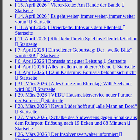
[ 15. April 2026 ]
Vierer-Kette: Am Rande der Bande
Startseite
[ 14. April 2026 ]
Es geht weiter, immer weiter, immer weiter
voran!
Startseite
[ 11. April 2026 ]
Dreierkette: Infos aus dem Ellenfeld
Startseite
[ 11. April 2026 ]
Rückkehr für ein Spiel ins Ellenfeld-Stadion
Startseite
[ 7. April 2026 ]
Ein seltener Geburtstag: Der „weiße Blitz“
wurde 90!
Startseite
[ 6. April 2026 ]
Borussia mit guter Leistung
Startseite
[ 4. April 2026 ]
Alles in allem ein bitterer Abend
Startseite
[ 3. April 2026 ]
1:2 in Karlsruhe: Borussia belohnt sich nicht
Startseite
[ 31. März 2026 ]
Alles Gute zum Ehrentag: Willi Seebauer
wird 80!
Startseite
[ 29. März 2026 ]
VEBU Hausmeisterservice neuer Partner
der Borussia
Startseite
[ 28. März 2026 ]
Kevin Lüder hofft auf „alle Mann an Bord“
Startseite
[ 27. März 2026 ]
Schalke des Südwestens gegen Schalke aus
dem Ruhrpott: Erlösung nach 19 Ecken und 88 Minuten
Startseite
[ 26. März 2026 ]
Der Insolvenzverwalter informiert
Startseite