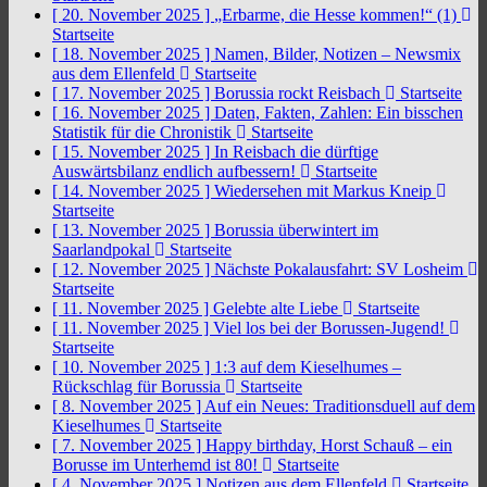
[ 20. November 2025 ]
„Erbarme, die Hesse kommen!“ (1)
Startseite
[ 18. November 2025 ]
Namen, Bilder, Notizen – Newsmix
aus dem Ellenfeld
Startseite
[ 17. November 2025 ]
Borussia rockt Reisbach
Startseite
[ 16. November 2025 ]
Daten, Fakten, Zahlen: Ein bisschen
Statistik für die Chronistik
Startseite
[ 15. November 2025 ]
In Reisbach die dürftige
Auswärtsbilanz endlich aufbessern!
Startseite
[ 14. November 2025 ]
Wiedersehen mit Markus Kneip
Startseite
[ 13. November 2025 ]
Borussia überwintert im
Saarlandpokal
Startseite
[ 12. November 2025 ]
Nächste Pokalausfahrt: SV Losheim
Startseite
[ 11. November 2025 ]
Gelebte alte Liebe
Startseite
[ 11. November 2025 ]
Viel los bei der Borussen-Jugend!
Startseite
[ 10. November 2025 ]
1:3 auf dem Kieselhumes –
Rückschlag für Borussia
Startseite
[ 8. November 2025 ]
Auf ein Neues: Traditionsduell auf dem
Kieselhumes
Startseite
[ 7. November 2025 ]
Happy birthday, Horst Schauß – ein
Borusse im Unterhemd ist 80!
Startseite
[ 4. November 2025 ]
Notizen aus dem Ellenfeld
Startseite