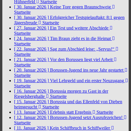
Hühnerfeld
Startseite
[ 30. Januar 2026 ]
Keine Tore gegen Braunschweig
Startseite
[ 30. Januar 2026 ]
Erfolgreicher Testspielauftakt: 8:1 gegen
Jägersfreude
Startseite
[ 27. Januar 2026 ]
Ein Test und weitere Abschiede
Startseite
[ 24. Januar 2026 ]
Tim Braun zieht es in die Heimat
Startseite
[ 22. Januar 2026 ]
Sag zum Abschied leise: „Servus!“
Startseite
[ 21. Januar 2026 ]
Vor den Borussen liegt viel Arbeit
Startseite
[ 20. Januar 2026 ]
Borussen-Jugend ins neue Jahr gestartet
Startseite
[ 19. Januar 2026 ]
Viel Lehrgeld und ein erster Neuzugang
Startseite
[ 16. Januar 2026 ]
Borussia morgen zu Gast in der
Riegelsberghalle
Startseite
[ 15. Januar 2026 ]
Borussia und das Ellenfeld von Dieben
heimgesucht
Startseite
[ 13. Januar 2026 ]
Erlebnis statt Ergebnis
Startseite
[ 12. Januar 2026 ]
Borussen-Jugend setzt Ausrufezeichen!
Startseite
[ 11. Januar 2026 ]
Kein Schiffbruch in Schiffweiler