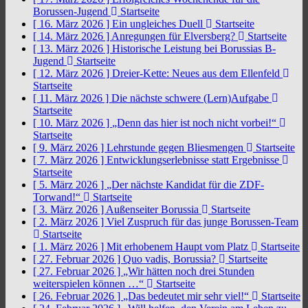
Borussen-Jugend
Startseite
[ 16. März 2026 ]
Ein ungleiches Duell
Startseite
[ 14. März 2026 ]
Anregungen für Elversberg?
Startseite
[ 13. März 2026 ]
Historische Leistung bei Borussias B-
Jugend
Startseite
[ 12. März 2026 ]
Dreier-Kette: Neues aus dem Ellenfeld
Startseite
[ 11. März 2026 ]
Die nächste schwere (Lern)Aufgabe
Startseite
[ 10. März 2026 ]
„Denn das hier ist noch nicht vorbei!“
Startseite
[ 9. März 2026 ]
Lehrstunde gegen Bliesmengen
Startseite
[ 7. März 2026 ]
Entwicklungserlebnisse statt Ergebnisse
Startseite
[ 5. März 2026 ]
„Der nächste Kandidat für die ZDF-
Torwand!“
Startseite
[ 3. März 2026 ]
Außenseiter Borussia
Startseite
[ 2. März 2026 ]
Viel Zuspruch für das junge Borussen-Team
Startseite
[ 1. März 2026 ]
Mit erhobenem Haupt vom Platz
Startseite
[ 27. Februar 2026 ]
Quo vadis, Borussia?
Startseite
[ 27. Februar 2026 ]
„Wir hätten noch drei Stunden
weiterspielen können …“
Startseite
[ 26. Februar 2026 ]
„Das bedeutet mir sehr viel!“
Startseite