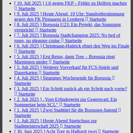
[ 10. Juli 2025 ]
1:6 gegen FKP – Fehler zu Helfern machen
Startseite
[ 9. Juli 2025 ]
Heute Abend, 19 Uhr: Standortbestimmung
gegen den FK Pirmasens in Lemberg
Startseite
[ 8. Juli 2025 ]
Borussia U23: Ein Projekt, das Spannung
verspricht!
Startseite
[ 7. Juli 2025 ]
Borussia Stadtchampion 2025: No bed of
roses, no pleasure cruise
Startseite
[ 6. Juli 2025 ]
Christmann-Hattrick ebnet den Weg ins Finale
Startseite
[ 5. Juli 2025 ]
Erst Beton, dann Tore – Borussia ringt
Marpingen nieder
Startseite
[ 5. Juli 2025 ]
Weiterer Vorverkauf für FCS-Spiele und
Dauerkarten
Startseite
[ 4. Juli 2025 ]
Strammes Wochenende für Borussia
Startseite
[ 3. Juli 2025 ]
Ein Schritt zurück als ein Schritt nach vorne?
Startseite
[ 2. Juli 2025 ]
„Vom Erfindergeist zur Gegenwart: Ein
Sommertag beim SCL“
Startseite
[ 1. Juli 2025 ]
Zwei Stadttitel für die Borussen-Jugend
Startseite
[ 1. Juli 2025 ]
Heute Abend Startschuss zur
Stadtmeisterschaft 2025
Startseite
[ 30. Juni 2025 ]
Acht Tore in Halbzeit zwei
Startseite