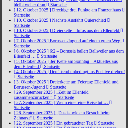
bleibt weiter dran
Startseite
[ 12. Oktober 2025 ]
Dreckige drei Punkte am Franzenhaus
Startseite
[ 10. Oktober 2025 ]
Nächste Ausfahrt Quierschied
Startseite
[ 10. Oktober 2025 ]
Dreierkette – Infos aus dem Ellenfeld
Startseite
[ 7. Oktober 2025 ]
Borussen-Jugend auf einem guten Weg
Startseite
[ 6. Oktober 2025 ]
6:2 – Borussia ballert Ballweiler aus dem
Ellenfeld …
Startseite
[ 5. Oktober 2025 ]
3er-Kette am Sonntag – Aktuelles aus
dem Ellenfeld
Startseite
[ 4. Oktober 2025 ]
Den Trend unbedingt ins Positive drehen!
Startseite
[ 3. Oktober 2025 ]
Dreierkette am Feiertag: Ellenfeld und
Borussen-Jugend
Startseite
[ 29. September 2025 ]
„Zeit im Ellenfeld
zusammenzurücken.“
Startseite
[ 27. September 2025 ]
Wenn einer eine Reise tut …
Startseite
[ 26. September 2025 ]
„Das ist wie ein Besuch beim
Zahnarzt“
Startseite
[ 22. September 2025 ]
Ein gebrauchter Tag
Startseite