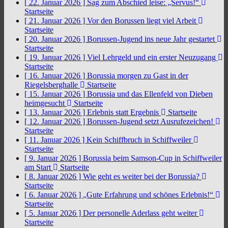
[ 22. Januar 2026 ]
Sag zum Abschied leise: „Servus!“
Startseite
[ 21. Januar 2026 ]
Vor den Borussen liegt viel Arbeit
Startseite
[ 20. Januar 2026 ]
Borussen-Jugend ins neue Jahr gestartet
Startseite
[ 19. Januar 2026 ]
Viel Lehrgeld und ein erster Neuzugang
Startseite
[ 16. Januar 2026 ]
Borussia morgen zu Gast in der
Riegelsberghalle
Startseite
[ 15. Januar 2026 ]
Borussia und das Ellenfeld von Dieben
heimgesucht
Startseite
[ 13. Januar 2026 ]
Erlebnis statt Ergebnis
Startseite
[ 12. Januar 2026 ]
Borussen-Jugend setzt Ausrufezeichen!
Startseite
[ 11. Januar 2026 ]
Kein Schiffbruch in Schiffweiler
Startseite
[ 9. Januar 2026 ]
Borussia beim Samson-Cup in Schiffweiler
am Start
Startseite
[ 8. Januar 2026 ]
Wie geht es weiter bei der Borussia?
Startseite
[ 6. Januar 2026 ]
„Gute Erfahrung und schönes Erlebnis!“
Startseite
[ 5. Januar 2026 ]
Der personelle Aderlass geht weiter
Startseite