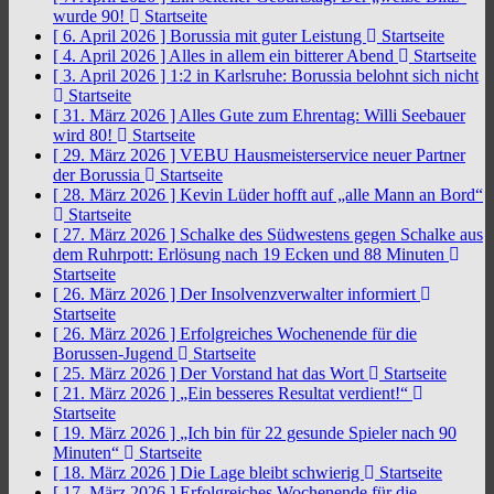
wurde 90!
Startseite
[ 6. April 2026 ]
Borussia mit guter Leistung
Startseite
[ 4. April 2026 ]
Alles in allem ein bitterer Abend
Startseite
[ 3. April 2026 ]
1:2 in Karlsruhe: Borussia belohnt sich nicht
Startseite
[ 31. März 2026 ]
Alles Gute zum Ehrentag: Willi Seebauer
wird 80!
Startseite
[ 29. März 2026 ]
VEBU Hausmeisterservice neuer Partner
der Borussia
Startseite
[ 28. März 2026 ]
Kevin Lüder hofft auf „alle Mann an Bord“
Startseite
[ 27. März 2026 ]
Schalke des Südwestens gegen Schalke aus
dem Ruhrpott: Erlösung nach 19 Ecken und 88 Minuten
Startseite
[ 26. März 2026 ]
Der Insolvenzverwalter informiert
Startseite
[ 26. März 2026 ]
Erfolgreiches Wochenende für die
Borussen-Jugend
Startseite
[ 25. März 2026 ]
Der Vorstand hat das Wort
Startseite
[ 21. März 2026 ]
„Ein besseres Resultat verdient!“
Startseite
[ 19. März 2026 ]
„Ich bin für 22 gesunde Spieler nach 90
Minuten“
Startseite
[ 18. März 2026 ]
Die Lage bleibt schwierig
Startseite
[ 17. März 2026 ]
Erfolgreiches Wochenende für die