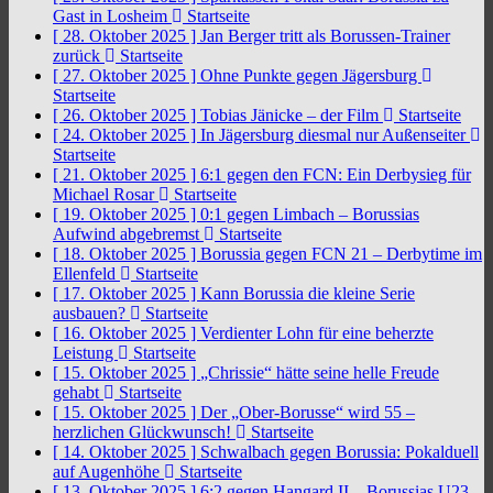
Gast in Losheim
Startseite
[ 28. Oktober 2025 ]
Jan Berger tritt als Borussen-Trainer
zurück
Startseite
[ 27. Oktober 2025 ]
Ohne Punkte gegen Jägersburg
Startseite
[ 26. Oktober 2025 ]
Tobias Jänicke – der Film
Startseite
[ 24. Oktober 2025 ]
In Jägersburg diesmal nur Außenseiter
Startseite
[ 21. Oktober 2025 ]
6:1 gegen den FCN: Ein Derbysieg für
Michael Rosar
Startseite
[ 19. Oktober 2025 ]
0:1 gegen Limbach – Borussias
Aufwind abgebremst
Startseite
[ 18. Oktober 2025 ]
Borussia gegen FCN 21 – Derbytime im
Ellenfeld
Startseite
[ 17. Oktober 2025 ]
Kann Borussia die kleine Serie
ausbauen?
Startseite
[ 16. Oktober 2025 ]
Verdienter Lohn für eine beherzte
Leistung
Startseite
[ 15. Oktober 2025 ]
„Chrissie“ hätte seine helle Freude
gehabt
Startseite
[ 15. Oktober 2025 ]
Der „Ober-Borusse“ wird 55 –
herzlichen Glückwunsch!
Startseite
[ 14. Oktober 2025 ]
Schwalbach gegen Borussia: Pokalduell
auf Augenhöhe
Startseite
[ 13. Oktober 2025 ]
6:2 gegen Hangard II – Borussias U23