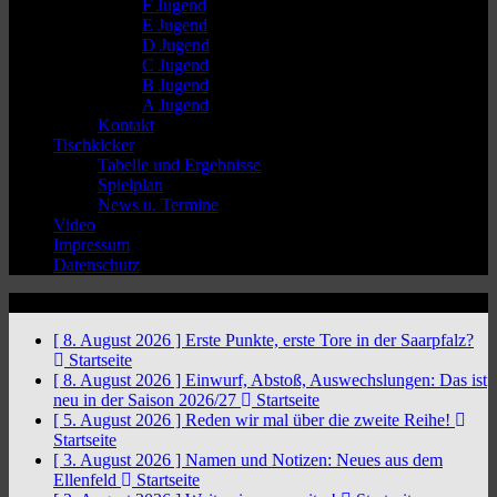
F Jugend
E Jugend
D Jugend
C Jugend
B Jugend
A Jugend
Kontakt
Tischkicker
Tabelle und Ergebnisse
Spielplan
News u. Termine
Video
Impressum
Datenschutz
News Ticker
[ 8. August 2026 ]
Erste Punkte, erste Tore in der Saarpfalz?
Startseite
[ 8. August 2026 ]
Einwurf, Abstoß, Auswechslungen: Das ist
neu in der Saison 2026/27
Startseite
[ 5. August 2026 ]
Reden wir mal über die zweite Reihe!
Startseite
[ 3. August 2026 ]
Namen und Notizen: Neues aus dem
Ellenfeld
Startseite