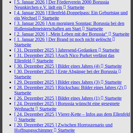
[ 5. Januar 2026 ]
Der Förderverein 2000 Borussia
Neunkirchen e.V. lädt ein
Startseite
[ 4. Januar 2026 ]
Ellenfeld-Doppelpass: Ein Geburtstag und
ein Wechsel
Startseite
[ 3. Januar 2026 ]
Am morgigen Sonntag: Borussia bei den
Hallenstadtmeisterschaften am Start
Startseite
[ 2. Januar 2026 ]
„Mein Leben mit der Borussia“
Startseite
[ 1. Januar 2026 ]
Der Brand ist noch nicht gelöscht
Startseite
[ 31. Dezember 2025 ]
Jahresend-Gedanken
Startseite
[ 31. Dezember 2025 ]
Auch Nico Purket verlässt das
Ellenfeld
Startseite
[ 30. Dezember 2025 ]
Bilder eines Jahres (4)
Startseite
[ 30. Dezember 2025 ]
Erste Abgänge bei der Borussia
Startseite
[ 29. Dezember 2025 ]
Bilder eines Jahres (3)
Startseite
[ 28. Dezember 2025 ]
Rückschau: Bilder eines Jahres (2)
Startseite
[ 26. Dezember 2025 ]
Bilder eines Jahres (1)
Startseite
[ 24. Dezember 2025 ]
Borussia wünscht eine gesegnete
Weihnacht
Startseite
[ 24. Dezember 2025 ]
Vierer-Kette – Infos aus dem Ellenfeld
Startseite
[ 20. Dezember 2025 ]
Zwischen Horroszenario und
Hoffnungsschimmer
Startseite