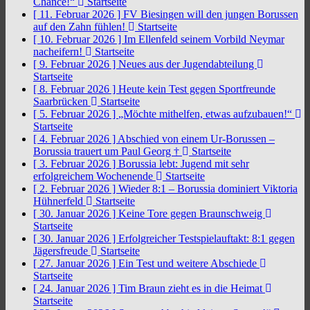
Chance!“
Startseite
[ 11. Februar 2026 ]
FV Biesingen will den jungen Borussen
auf den Zahn fühlen!
Startseite
[ 10. Februar 2026 ]
Im Ellenfeld seinem Vorbild Neymar
nacheifern!
Startseite
[ 9. Februar 2026 ]
Neues aus der Jugendabteilung
Startseite
[ 8. Februar 2026 ]
Heute kein Test gegen Sportfreunde
Saarbrücken
Startseite
[ 5. Februar 2026 ]
„Möchte mithelfen, etwas aufzubauen!“
Startseite
[ 4. Februar 2026 ]
Abschied von einem Ur-Borussen –
Borussia trauert um Paul Georg †
Startseite
[ 3. Februar 2026 ]
Borussia lebt: Jugend mit sehr
erfolgreichem Wochenende
Startseite
[ 2. Februar 2026 ]
Wieder 8:1 – Borussia dominiert Viktoria
Hühnerfeld
Startseite
[ 30. Januar 2026 ]
Keine Tore gegen Braunschweig
Startseite
[ 30. Januar 2026 ]
Erfolgreicher Testspielauftakt: 8:1 gegen
Jägersfreude
Startseite
[ 27. Januar 2026 ]
Ein Test und weitere Abschiede
Startseite
[ 24. Januar 2026 ]
Tim Braun zieht es in die Heimat
Startseite