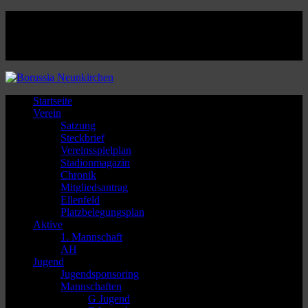
Facebook
Twitter
Instagram
Youtube
Startseite
Verein
Satzung
Steckbrief
Vereinsspielplan
Stadionmagazin
Chronik
Mitgliedsantrag
Ellenfeld
Platzbelegungsplan
Aktive
1. Mannschaft
AH
Jugend
Jugendsponsoring
Mannschaften
G Jugend