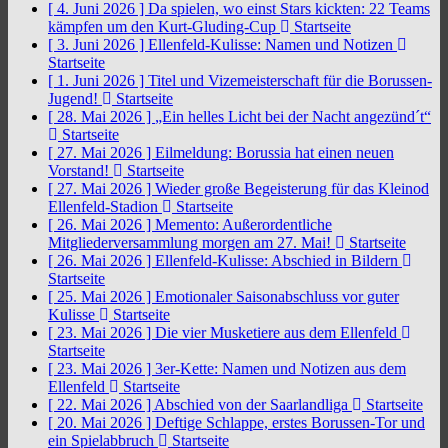
[ 4. Juni 2026 ]
Da spielen, wo einst Stars kickten: 22 Teams
kämpfen um den Kurt-Gluding-Cup
Startseite
[ 3. Juni 2026 ]
Ellenfeld-Kulisse: Namen und Notizen
Startseite
[ 1. Juni 2026 ]
Titel und Vizemeisterschaft für die Borussen-
Jugend!
Startseite
[ 28. Mai 2026 ]
„Ein helles Licht bei der Nacht angezünd´t“
Startseite
[ 27. Mai 2026 ]
Eilmeldung: Borussia hat einen neuen
Vorstand!
Startseite
[ 27. Mai 2026 ]
Wieder große Begeisterung für das Kleinod
Ellenfeld-Stadion
Startseite
[ 26. Mai 2026 ]
Memento: Außerordentliche
Mitgliederversammlung morgen am 27. Mai!
Startseite
[ 26. Mai 2026 ]
Ellenfeld-Kulisse: Abschied in Bildern
Startseite
[ 25. Mai 2026 ]
Emotionaler Saisonabschluss vor guter
Kulisse
Startseite
[ 23. Mai 2026 ]
Die vier Musketiere aus dem Ellenfeld
Startseite
[ 23. Mai 2026 ]
3er-Kette: Namen und Notizen aus dem
Ellenfeld
Startseite
[ 22. Mai 2026 ]
Abschied von der Saarlandliga
Startseite
[ 20. Mai 2026 ]
Deftige Schlappe, erstes Borussen-Tor und
ein Spielabbruch
Startseite