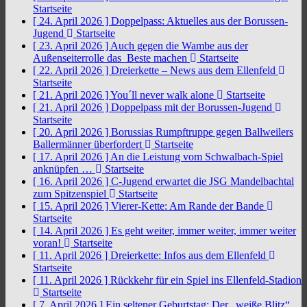
Startseite
[ 24. April 2026 ]
Doppelpass: Aktuelles aus der Borussen-
Jugend
Startseite
[ 23. April 2026 ]
Auch gegen die Wambe aus der
Außenseiterrolle das Beste machen
Startseite
[ 22. April 2026 ]
Dreierkette – News aus dem Ellenfeld
Startseite
[ 21. April 2026 ]
You´ll never walk alone
Startseite
[ 21. April 2026 ]
Doppelpass mit der Borussen-Jugend
Startseite
[ 20. April 2026 ]
Borussias Rumpftruppe gegen Ballweilers
Ballermänner überfordert
Startseite
[ 17. April 2026 ]
An die Leistung vom Schwalbach-Spiel
anknüpfen …
Startseite
[ 16. April 2026 ]
C-Jugend erwartet die JSG Mandelbachtal
zum Spitzenspiel
Startseite
[ 15. April 2026 ]
Vierer-Kette: Am Rande der Bande
Startseite
[ 14. April 2026 ]
Es geht weiter, immer weiter, immer weiter
voran!
Startseite
[ 11. April 2026 ]
Dreierkette: Infos aus dem Ellenfeld
Startseite
[ 11. April 2026 ]
Rückkehr für ein Spiel ins Ellenfeld-Stadion
Startseite
[ 7. April 2026 ]
Ein seltener Geburtstag: Der „weiße Blitz“