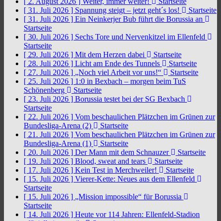
[ 2. August 2026 ]
Weiter, immer weiter!
Startseite
[ 31. Juli 2026 ]
Spannung steigt – jetzt geht´s los!
Startseite
[ 31. Juli 2026 ]
Ein Neinkerjer Bub führt die Borussia an
Startseite
[ 30. Juli 2026 ]
Sechs Tore und Nervenkitzel im Ellenfeld
Startseite
[ 29. Juli 2026 ]
Mit dem Herzen dabei
Startseite
[ 28. Juli 2026 ]
Licht am Ende des Tunnels
Startseite
[ 27. Juli 2026 ]
„Noch viel Arbeit vor uns!“
Startseite
[ 25. Juli 2026 ]
1:0 in Bexbach – morgen beim TuS
Schönenberg
Startseite
[ 23. Juli 2026 ]
Borussia testet bei der SG Bexbach
Startseite
[ 22. Juli 2026 ]
Vom beschaulichen Plätzchen im Grünen zur
Bundesliga-Arena (2)
Startseite
[ 21. Juli 2026 ]
Vom beschaulichen Plätzchen im Grünen zur
Bundesliga-Arena (1)
Startseite
[ 20. Juli 2026 ]
Der Mann mit dem Schnauzer
Startseite
[ 19. Juli 2026 ]
Blood, sweat and tears
Startseite
[ 17. Juli 2026 ]
Kein Test in Merchweiler!
Startseite
[ 15. Juli 2026 ]
Vierer-Kette: Neues aus dem Ellenfeld
Startseite
[ 15. Juli 2026 ]
„Mission impossible“ für Borussia
Startseite
[ 14. Juli 2026 ]
Heute vor 114 Jahren: Ellenfeld-Stadion