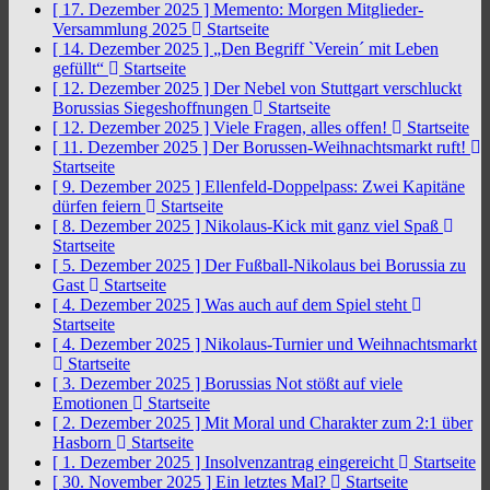
[ 17. Dezember 2025 ]
Memento: Morgen Mitglieder-
Versammlung 2025
Startseite
[ 14. Dezember 2025 ]
„Den Begriff `Verein´ mit Leben
gefüllt“
Startseite
[ 12. Dezember 2025 ]
Der Nebel von Stuttgart verschluckt
Borussias Siegeshoffnungen
Startseite
[ 12. Dezember 2025 ]
Viele Fragen, alles offen!
Startseite
[ 11. Dezember 2025 ]
Der Borussen-Weihnachtsmarkt ruft!
Startseite
[ 9. Dezember 2025 ]
Ellenfeld-Doppelpass: Zwei Kapitäne
dürfen feiern
Startseite
[ 8. Dezember 2025 ]
Nikolaus-Kick mit ganz viel Spaß
Startseite
[ 5. Dezember 2025 ]
Der Fußball-Nikolaus bei Borussia zu
Gast
Startseite
[ 4. Dezember 2025 ]
Was auch auf dem Spiel steht
Startseite
[ 4. Dezember 2025 ]
Nikolaus-Turnier und Weihnachtsmarkt
Startseite
[ 3. Dezember 2025 ]
Borussias Not stößt auf viele
Emotionen
Startseite
[ 2. Dezember 2025 ]
Mit Moral und Charakter zum 2:1 über
Hasborn
Startseite
[ 1. Dezember 2025 ]
Insolvenzantrag eingereicht
Startseite
[ 30. November 2025 ]
Ein letztes Mal?
Startseite