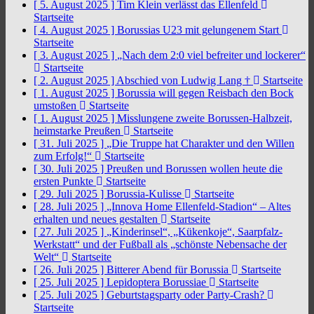
[ 5. August 2025 ]
Tim Klein verlässt das Ellenfeld
Startseite
[ 4. August 2025 ]
Borussias U23 mit gelungenem Start
Startseite
[ 3. August 2025 ]
„Nach dem 2:0 viel befreiter und lockerer“
Startseite
[ 2. August 2025 ]
Abschied von Ludwig Lang †
Startseite
[ 1. August 2025 ]
Borussia will gegen Reisbach den Bock
umstoßen
Startseite
[ 1. August 2025 ]
Misslungene zweite Borussen-Halbzeit,
heimstarke Preußen
Startseite
[ 31. Juli 2025 ]
„Die Truppe hat Charakter und den Willen
zum Erfolg!“
Startseite
[ 30. Juli 2025 ]
Preußen und Borussen wollen heute die
ersten Punkte
Startseite
[ 29. Juli 2025 ]
Borussia-Kulisse
Startseite
[ 28. Juli 2025 ]
„Innova Home Ellenfeld-Stadion“ – Altes
erhalten und neues gestalten
Startseite
[ 27. Juli 2025 ]
„Kinderinsel“, „Kükenkoje“, Saarpfalz-
Werkstatt“ und der Fußball als „schönste Nebensache der
Welt“
Startseite
[ 26. Juli 2025 ]
Bitterer Abend für Borussia
Startseite
[ 25. Juli 2025 ]
Lepidoptera Borussiae
Startseite
[ 25. Juli 2025 ]
Geburtstagsparty oder Party-Crash?
Startseite