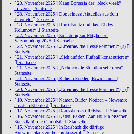
[ 28. November 2025 ]
Kann Borussia der „black week”
trotzen?
Startseite
[ 28. November 2025 ]
Doppelpass: Aktuelles aus dem
Ellenfeld
Startseite
[ 28. November 2025 ]
Horst Buhtz und das „Ei des
Kolumbus“
Startseite
[ 27. November 2025 ]
Einladung zur Mitglieder-
Versammlung 2025
Startseite
[ 22. November 2025 ]
„Erbarme, die Hesse kommen!“ (2)
Startseite
[ 21. November 2025 ]
„Sich auf den Fußball konzentrieren“
Startseite
[ 21. November 2025 ]
„Nehmen die Situation sehr ernst“
Startseite
[ 21. November 2025 ]
Ruhe in Frieden, Erwin Türk!
Startseite
[ 20. November 2025 ]
„Erbarme, die Hesse kommen!“ (1)
Startseite
[ 18. November 2025 ]
Namen, Bilder, Notizen – Newsmix
aus dem Ellenfeld
Startseite
[ 17. November 2025 ]
Borussia rockt Reisbach
Startseite
[ 16. November 2025 ]
Daten, Fakten, Zahlen: Ein bisschen
Statistik für die Chronistik
Startseite
[ 15. November 2025 ]
In Reisbach die dürftige
Auswärtsbilanz endlich aufbessern!
Startseite