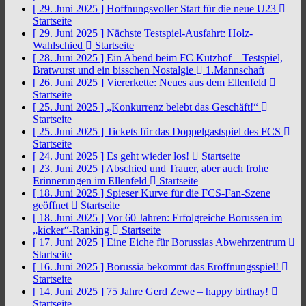
[ 29. Juni 2025 ]
Hoffnungsvoller Start für die neue U23
Startseite
[ 29. Juni 2025 ]
Nächste Testspiel-Ausfahrt: Holz-
Wahlschied
Startseite
[ 28. Juni 2025 ]
Ein Abend beim FC Kutzhof – Testspiel,
Bratwurst und ein bisschen Nostalgie
1.Mannschaft
[ 26. Juni 2025 ]
Viererkette: Neues aus dem Ellenfeld
Startseite
[ 25. Juni 2025 ]
„Konkurrenz belebt das Geschäft!“
Startseite
[ 25. Juni 2025 ]
Tickets für das Doppelgastspiel des FCS
Startseite
[ 24. Juni 2025 ]
Es geht wieder los!
Startseite
[ 23. Juni 2025 ]
Abschied und Trauer, aber auch frohe
Erinnerungen im Ellenfeld
Startseite
[ 18. Juni 2025 ]
Spieser Kurve für die FCS-Fan-Szene
geöffnet
Startseite
[ 18. Juni 2025 ]
Vor 60 Jahren: Erfolgreiche Borussen im
„kicker“-Ranking
Startseite
[ 17. Juni 2025 ]
Eine Eiche für Borussias Abwehrzentrum
Startseite
[ 16. Juni 2025 ]
Borussia bekommt das Eröffnungsspiel!
Startseite
[ 14. Juni 2025 ]
75 Jahre Gerd Zewe – happy birthay!
Startseite