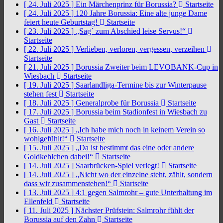
[ 24. Juli 2025 ]
Ein Märchenprinz für Borussia?
Startseite
[ 24. Juli 2025 ]
120 Jahre Borussia: Eine alte junge Dame
feiert heute Geburtstag!
Startseite
[ 23. Juli 2025 ]
„Sag´ zum Abschied leise Servus!“
Startseite
[ 22. Juli 2025 ]
Verlieben, verloren, vergessen, verzeihen
Startseite
[ 21. Juli 2025 ]
Borussia Zweiter beim LEVOBANK-Cup in
Wiesbach
Startseite
[ 19. Juli 2025 ]
Saarlandliga-Termine bis zur Winterpause
stehen fest
Startseite
[ 18. Juli 2025 ]
Generalprobe für Borussia
Startseite
[ 17. Juli 2025 ]
Borussia beim Stadionfest in Wiesbach zu
Gast
Startseite
[ 16. Juli 2025 ]
„Ich habe mich noch in keinem Verein so
wohlgefühlt!“
Startseite
[ 15. Juli 2025 ]
„Da ist bestimmt das eine oder andere
Goldkehlchen dabei!“
Startseite
[ 14. Juli 2025 ]
Saarbrücken-Spiel verlegt!
Startseite
[ 14. Juli 2025 ]
„Nicht wo der einzelne steht, zählt, sondern
dass wir zusammenstehen!“
Startseite
[ 13. Juli 2025 ]
4:1 gegen Salmrohr – gute Unterhaltung im
Ellenfeld
Startseite
[ 11. Juli 2025 ]
Nächster Prüfstein: Salmrohr fühlt der
Borussia auf den Zahn
Startseite