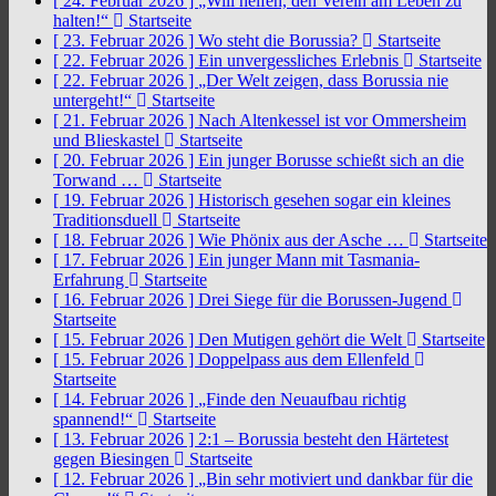
[ 24. Februar 2026 ]
„Will helfen, den Verein am Leben zu
halten!“
Startseite
[ 23. Februar 2026 ]
Wo steht die Borussia?
Startseite
[ 22. Februar 2026 ]
Ein unvergessliches Erlebnis
Startseite
[ 22. Februar 2026 ]
„Der Welt zeigen, dass Borussia nie
untergeht!“
Startseite
[ 21. Februar 2026 ]
Nach Altenkessel ist vor Ommersheim
und Blieskastel
Startseite
[ 20. Februar 2026 ]
Ein junger Borusse schießt sich an die
Torwand …
Startseite
[ 19. Februar 2026 ]
Historisch gesehen sogar ein kleines
Traditionsduell
Startseite
[ 18. Februar 2026 ]
Wie Phönix aus der Asche …
Startseite
[ 17. Februar 2026 ]
Ein junger Mann mit Tasmania-
Erfahrung
Startseite
[ 16. Februar 2026 ]
Drei Siege für die Borussen-Jugend
Startseite
[ 15. Februar 2026 ]
Den Mutigen gehört die Welt
Startseite
[ 15. Februar 2026 ]
Doppelpass aus dem Ellenfeld
Startseite
[ 14. Februar 2026 ]
„Finde den Neuaufbau richtig
spannend!“
Startseite
[ 13. Februar 2026 ]
2:1 – Borussia besteht den Härtetest
gegen Biesingen
Startseite
[ 12. Februar 2026 ]
„Bin sehr motiviert und dankbar für die