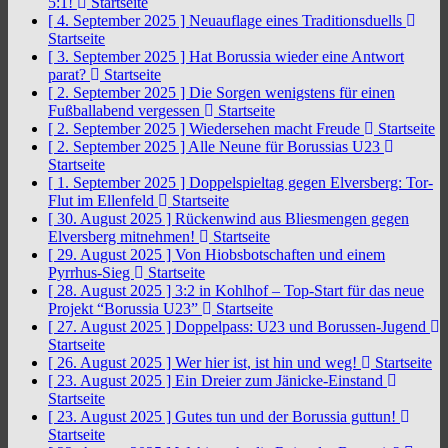
5:1!
Startseite
[ 4. September 2025 ]
Neuauflage eines Traditionsduells
Startseite
[ 3. September 2025 ]
Hat Borussia wieder eine Antwort
parat?
Startseite
[ 2. September 2025 ]
Die Sorgen wenigstens für einen
Fußballabend vergessen
Startseite
[ 2. September 2025 ]
Wiedersehen macht Freude
Startseite
[ 2. September 2025 ]
Alle Neune für Borussias U23
Startseite
[ 1. September 2025 ]
Doppelspieltag gegen Elversberg: Tor-
Flut im Ellenfeld
Startseite
[ 30. August 2025 ]
Rückenwind aus Bliesmengen gegen
Elversberg mitnehmen!
Startseite
[ 29. August 2025 ]
Von Hiobsbotschaften und einem
Pyrrhus-Sieg
Startseite
[ 28. August 2025 ]
3:2 in Kohlhof – Top-Start für das neue
Projekt “Borussia U23”
Startseite
[ 27. August 2025 ]
Doppelpass: U23 und Borussen-Jugend
Startseite
[ 26. August 2025 ]
Wer hier ist, ist hin und weg!
Startseite
[ 23. August 2025 ]
Ein Dreier zum Jänicke-Einstand
Startseite
[ 23. August 2025 ]
Gutes tun und der Borussia guttun!
Startseite