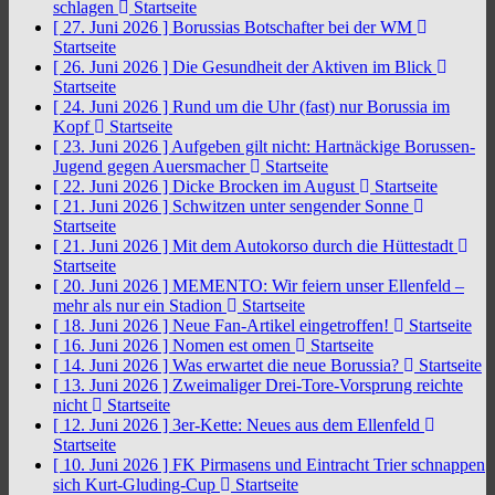
schlagen
Startseite
[ 27. Juni 2026 ]
Borussias Botschafter bei der WM
Startseite
[ 26. Juni 2026 ]
Die Gesundheit der Aktiven im Blick
Startseite
[ 24. Juni 2026 ]
Rund um die Uhr (fast) nur Borussia im
Kopf
Startseite
[ 23. Juni 2026 ]
Aufgeben gilt nicht: Hartnäckige Borussen-
Jugend gegen Auersmacher
Startseite
[ 22. Juni 2026 ]
Dicke Brocken im August
Startseite
[ 21. Juni 2026 ]
Schwitzen unter sengender Sonne
Startseite
[ 21. Juni 2026 ]
Mit dem Autokorso durch die Hüttestadt
Startseite
[ 20. Juni 2026 ]
MEMENTO: Wir feiern unser Ellenfeld –
mehr als nur ein Stadion
Startseite
[ 18. Juni 2026 ]
Neue Fan-Artikel eingetroffen!
Startseite
[ 16. Juni 2026 ]
Nomen est omen
Startseite
[ 14. Juni 2026 ]
Was erwartet die neue Borussia?
Startseite
[ 13. Juni 2026 ]
Zweimaliger Drei-Tore-Vorsprung reichte
nicht
Startseite
[ 12. Juni 2026 ]
3er-Kette: Neues aus dem Ellenfeld
Startseite
[ 10. Juni 2026 ]
FK Pirmasens und Eintracht Trier schnappen
sich Kurt-Gluding-Cup
Startseite