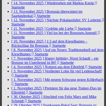
[ 14. November 2025 ]
Wiedersehen mit Markus Kneip
Startseite
[ 13. November 2025 ]
Borussia überwintert im
Saarlandpokal
Startseite
[ 12. November 2025 ]
Nächste Pokalausfahrt: SV Losheim
Startseite
[ 11. November 2025 ]
Gelebte alte Liebe
Startseite
[ 11. November 2025 ]
Viel los bei der Borussen-Jugend!
Startseite
[ 10. November 2025 ]
1:3 auf dem Kieselhumes –
Rückschlag für Borussia
Startseite
[ 8. November 2025 ]
Auf ein Neues: Traditionsduell auf dem
Kieselhumes
Startseite
[ 7. November 2025 ]
Happy birthday, Horst Schauß – ein
Borusse im Unterhemd ist 80!
Startseite
[ 4. November 2025 ]
Notizen aus dem Ellenfeld
Startseite
[ 3. November 2025 ]
Verdienter Lohn für viel Leidenschaft!
Startseite
[ 1. November 2025 ]
Mit neuem Schwung gegen Köllerbach
Startseite
[ 1. November 2025 ]
Premiere für das neue Trainer-Duo im
Ellenfeld
Startseite
[ 30. Oktober 2025 ]
Abschied von Felix Marx und Mike
Schmidt
Startseite
[ 29. Oktober 2025 ]
Sparkassen-Pokal Saar: Borussia zu