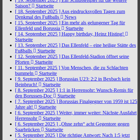
[ 19. September 2025 ]
Ein Schlüsselspiel für die weitere
Saison?
Startseite
[ 18. September 2025 ]
Aus eindrucksvollen Tagen zum
Denkmal des Fußballs
News
[ 15. September 2025 ]
Ein mehr als gelungener Tag für
Ellenfeld und Borussia
Startseite
[ 14. September 2025 ]
Happy birthday, Heinz Histing!
Startseite
[ 13. September 2025 ]
Das Ellenfeld – eine heilige Stätte des
Fußballs
Startseite
[ 12. September 2025 ]
Das Ellenfeld-Stadion öffnet seine
Pforten
Startseite
[ 11. September 2025 ]
Von Menschen, die zu Schlachten
bummeln
Startseite
[ 9. September 2025 ]
Borussias U23: 2:2 in Bexbach kein
Beinbruch!
Startseite
[ 8. September 2025 ]
1:1 in Herrensohr: Wunsch-Remis für
den Borussen-Doc
Startseite
[ 7. September 2025 ]
Borussias Finalgegner von 1959 ist 125
Jahre alt!
Startseite
[ 6. September 2025 ]
Weiter, immer weiter: Nächste Ausfahrt
Herrensohr
Startseite
[ 6. September 2025 ]
„Ohne zehn“ acht Gegentore gegen
Saarbrücken
Startseite
[ 5. September 2025 ]
Die richtige Antwort: Nach 1:5 jetzt