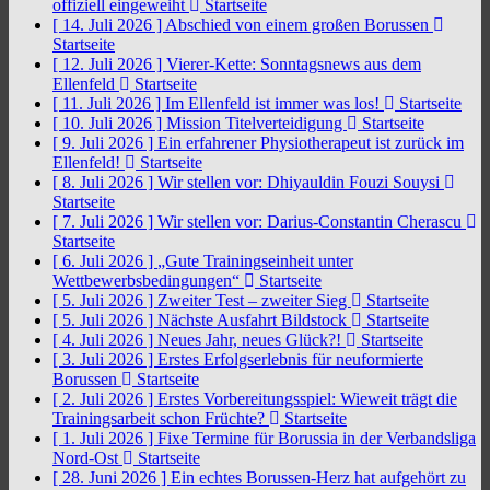
offiziell eingeweiht
Startseite
[ 14. Juli 2026 ]
Abschied von einem großen Borussen
Startseite
[ 12. Juli 2026 ]
Vierer-Kette: Sonntagsnews aus dem
Ellenfeld
Startseite
[ 11. Juli 2026 ]
Im Ellenfeld ist immer was los!
Startseite
[ 10. Juli 2026 ]
Mission Titelverteidigung
Startseite
[ 9. Juli 2026 ]
Ein erfahrener Physiotherapeut ist zurück im
Ellenfeld!
Startseite
[ 8. Juli 2026 ]
Wir stellen vor: Dhiyauldin Fouzi Souysi
Startseite
[ 7. Juli 2026 ]
Wir stellen vor: Darius-Constantin Cherascu
Startseite
[ 6. Juli 2026 ]
„Gute Trainingseinheit unter
Wettbewerbsbedingungen“
Startseite
[ 5. Juli 2026 ]
Zweiter Test – zweiter Sieg
Startseite
[ 5. Juli 2026 ]
Nächste Ausfahrt Bildstock
Startseite
[ 4. Juli 2026 ]
Neues Jahr, neues Glück?!
Startseite
[ 3. Juli 2026 ]
Erstes Erfolgserlebnis für neuformierte
Borussen
Startseite
[ 2. Juli 2026 ]
Erstes Vorbereitungsspiel: Wieweit trägt die
Trainingsarbeit schon Früchte?
Startseite
[ 1. Juli 2026 ]
Fixe Termine für Borussia in der Verbandsliga
Nord-Ost
Startseite
[ 28. Juni 2026 ]
Ein echtes Borussen-Herz hat aufgehört zu