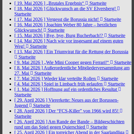
[ 19. Mai 2026 ]
„Brutales Ergebnis“
Startseite
[ 18. Mai 2026 ]
Glückwunsch an die SV Elversberg!
Startseite
[ 17. Mai 2026 ]
Vergesst die Borussia nicht!
Startseite
[ 16. Mai 2026 ]
Joachim Weber 80 Jahre – herzlichen
Glückwunsch!
Startseite
[ 15. Mai 2026 ]
Bye, bye, Burg Bucherbach!?
Startseite
[ 14. Mai 2026 ]
Nach wie vor insgesamt auf einem guten
Weg!
Startseite
[ 13. Mai 2026 ]
Ein Triumvirat für die Rettung der Borussia
Startseite
[ 9. Mai 2026 ]
„Wie Mini Cooper gegen Ferrari!“
Startseite
[ 8. Mai 2026 ]
Außerordentliche Mitgliederversammlung am
27. Mai
Startseite
[ 7. Mai 2026 ]
Wieder klar verteilte Rollen
Startseite
[ 4. Mai 2026 ]
Spiel in Limbach früh gelaufen
Startseite
[ 1. Mai 2026 ]
Hoffnung auf ein ordentliches Resultat
Startseite
[ 29. April 2026 ]
Viererkette: Neues aus der Borussen-
Jugend
Startseite
[ 28. April 2026 ]
Der “FCS-Killer” von 1966 wird 85!
Startseite
[ 26. April 2026 ]
Am Rande der Bande – Bildgeschichten
rund um das Spiel gegen Quierschied
Startseite
[ 25. April 2026 ]
Ein torreicher Abend in der Saarlandliga