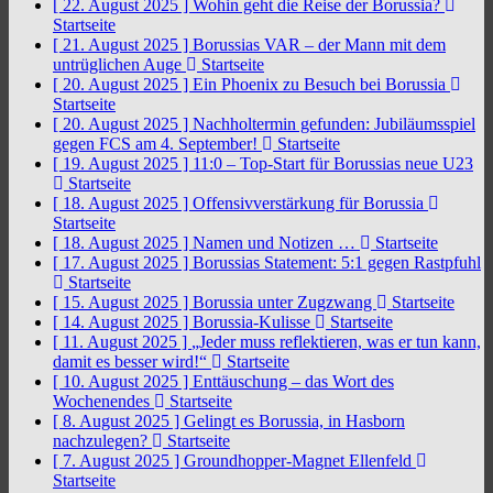
[ 22. August 2025 ]
Wohin geht die Reise der Borussia?
Startseite
[ 21. August 2025 ]
Borussias VAR – der Mann mit dem
untrüglichen Auge
Startseite
[ 20. August 2025 ]
Ein Phoenix zu Besuch bei Borussia
Startseite
[ 20. August 2025 ]
Nachholtermin gefunden: Jubiläumsspiel
gegen FCS am 4. September!
Startseite
[ 19. August 2025 ]
11:0 – Top-Start für Borussias neue U23
Startseite
[ 18. August 2025 ]
Offensivverstärkung für Borussia
Startseite
[ 18. August 2025 ]
Namen und Notizen …
Startseite
[ 17. August 2025 ]
Borussias Statement: 5:1 gegen Rastpfuhl
Startseite
[ 15. August 2025 ]
Borussia unter Zugzwang
Startseite
[ 14. August 2025 ]
Borussia-Kulisse
Startseite
[ 11. August 2025 ]
„Jeder muss reflektieren, was er tun kann,
damit es besser wird!“
Startseite
[ 10. August 2025 ]
Enttäuschung – das Wort des
Wochenendes
Startseite
[ 8. August 2025 ]
Gelingt es Borussia, in Hasborn
nachzulegen?
Startseite
[ 7. August 2025 ]
Groundhopper-Magnet Ellenfeld
Startseite