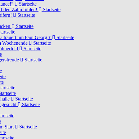
Chance!“
Startseite
uf den Zahn fühlen!
Startseite
eifern!
Startseite
rücken
Startseite
tartseite
a trauert um Paul Georg †
Startseite
hem Wochenende
Startseite
Hühnerfeld
Startseite
e
ägersfreude
Startseite
e
ite
te
tartseite
tartseite
ghalle
Startseite
imgesucht
Startseite
artseite
e
am Start
Startseite
eite
artseite