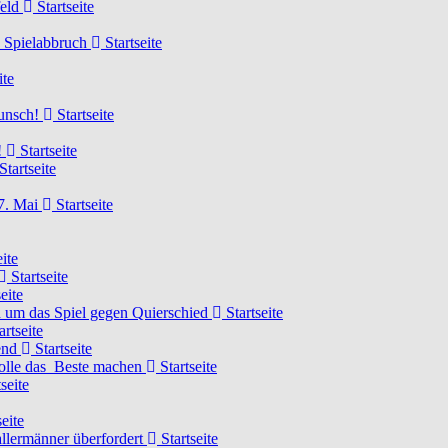
feld
Startseite
n Spielabbruch
Startseite
ite
wunsch!
Startseite
!
Startseite
Startseite
7. Mai
Startseite
ite
Startseite
eite
 um das Spiel gegen Quierschied
Startseite
artseite
gend
Startseite
olle das Beste machen
Startseite
seite
eite
llermänner überfordert
Startseite