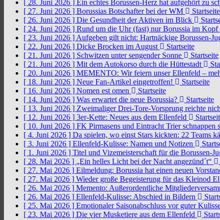
[ 28. Juni 2026 ]
Ein echtes Borussen-Herz hat aufgehört zu s
[ 27. Juni 2026 ]
Borussias Botschafter bei der WM
Startseite
[ 26. Juni 2026 ]
Die Gesundheit der Aktiven im Blick
Startse
[ 24. Juni 2026 ]
Rund um die Uhr (fast) nur Borussia im Kopf
[ 23. Juni 2026 ]
Aufgeben gilt nicht: Hartnäckige Borussen-
[ 22. Juni 2026 ]
Dicke Brocken im August
Startseite
[ 21. Juni 2026 ]
Schwitzen unter sengender Sonne
Startseite
[ 21. Juni 2026 ]
Mit dem Autokorso durch die Hüttestadt
Sta
[ 20. Juni 2026 ]
MEMENTO: Wir feiern unser Ellenfeld – mehr
[ 18. Juni 2026 ]
Neue Fan-Artikel eingetroffen!
Startseite
[ 16. Juni 2026 ]
Nomen est omen
Startseite
[ 14. Juni 2026 ]
Was erwartet die neue Borussia?
Startseite
[ 13. Juni 2026 ]
Zweimaliger Drei-Tore-Vorsprung reichte nic
[ 12. Juni 2026 ]
3er-Kette: Neues aus dem Ellenfeld
Startsei
[ 10. Juni 2026 ]
FK Pirmasens und Eintracht Trier schnappen
[ 4. Juni 2026 ]
Da spielen, wo einst Stars kickten: 22 Teams
[ 3. Juni 2026 ]
Ellenfeld-Kulisse: Namen und Notizen
Starts
[ 1. Juni 2026 ]
Titel und Vizemeisterschaft für die Borussen-J
[ 28. Mai 2026 ]
„Ein helles Licht bei der Nacht angezünd´t“
[ 27. Mai 2026 ]
Eilmeldung: Borussia hat einen neuen Vorsta
[ 27. Mai 2026 ]
Wieder große Begeisterung für das Kleinod El
[ 26. Mai 2026 ]
Memento: Außerordentliche Mitgliederversa
[ 26. Mai 2026 ]
Ellenfeld-Kulisse: Abschied in Bildern
Start
[ 25. Mai 2026 ]
Emotionaler Saisonabschluss vor guter Kuliss
[ 23. Mai 2026 ]
Die vier Musketiere aus dem Ellenfeld
Starts