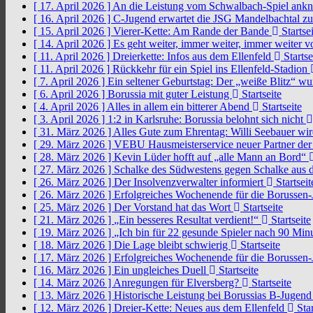
[ 17. April 2026 ]
An die Leistung vom Schwalbach-Spiel an
[ 16. April 2026 ]
C-Jugend erwartet die JSG Mandelbachtal z
[ 15. April 2026 ]
Vierer-Kette: Am Rande der Bande
Startsei
[ 14. April 2026 ]
Es geht weiter, immer weiter, immer weiter 
[ 11. April 2026 ]
Dreierkette: Infos aus dem Ellenfeld
Startse
[ 11. April 2026 ]
Rückkehr für ein Spiel ins Ellenfeld-Stadion
[ 7. April 2026 ]
Ein seltener Geburtstag: Der „weiße Blitz“ w
[ 6. April 2026 ]
Borussia mit guter Leistung
Startseite
[ 4. April 2026 ]
Alles in allem ein bitterer Abend
Startseite
[ 3. April 2026 ]
1:2 in Karlsruhe: Borussia belohnt sich nicht
[ 31. März 2026 ]
Alles Gute zum Ehrentag: Willi Seebauer wi
[ 29. März 2026 ]
VEBU Hausmeisterservice neuer Partner der
[ 28. März 2026 ]
Kevin Lüder hofft auf „alle Mann an Bord“
[ 27. März 2026 ]
Schalke des Südwestens gegen Schalke aus 
[ 26. März 2026 ]
Der Insolvenzverwalter informiert
Startseit
[ 26. März 2026 ]
Erfolgreiches Wochenende für die Borussen
[ 25. März 2026 ]
Der Vorstand hat das Wort
Startseite
[ 21. März 2026 ]
„Ein besseres Resultat verdient!“
Startseite
[ 19. März 2026 ]
„Ich bin für 22 gesunde Spieler nach 90 Mi
[ 18. März 2026 ]
Die Lage bleibt schwierig
Startseite
[ 17. März 2026 ]
Erfolgreiches Wochenende für die Borussen
[ 16. März 2026 ]
Ein ungleiches Duell
Startseite
[ 14. März 2026 ]
Anregungen für Elversberg?
Startseite
[ 13. März 2026 ]
Historische Leistung bei Borussias B-Jugen
[ 12. März 2026 ]
Dreier-Kette: Neues aus dem Ellenfeld
Star