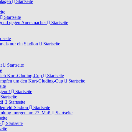
chlagen
Startseite
ite
Startseite
Jugend gegen Auersmacher
Startseite
rtseite
 als nur ein Stadion
Startseite
ht
Startseite
te
 sich Kurt-Gluding-Cup
Startseite
 kämpfen um den Kurt-Gluding-Cup
Startseite
eite
ugend!
Startseite
Startseite
nd!
Startseite
lenfeld-Stadion
Startseite
mmlung morgen am 27. Mai!
Startseite
seite
e
Startseite
eite