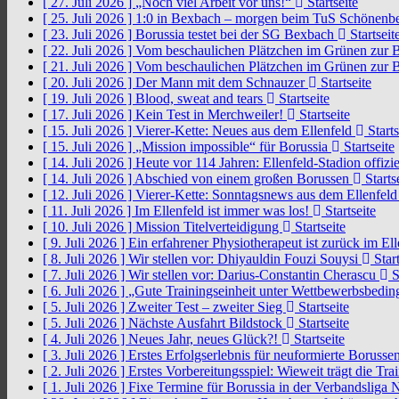
[ 27. Juli 2026 ]
„Noch viel Arbeit vor uns!“
Startseite
[ 25. Juli 2026 ]
1:0 in Bexbach – morgen beim TuS Schönenb
[ 23. Juli 2026 ]
Borussia testet bei der SG Bexbach
Startseit
[ 22. Juli 2026 ]
Vom beschaulichen Plätzchen im Grünen zur 
[ 21. Juli 2026 ]
Vom beschaulichen Plätzchen im Grünen zur 
[ 20. Juli 2026 ]
Der Mann mit dem Schnauzer
Startseite
[ 19. Juli 2026 ]
Blood, sweat and tears
Startseite
[ 17. Juli 2026 ]
Kein Test in Merchweiler!
Startseite
[ 15. Juli 2026 ]
Vierer-Kette: Neues aus dem Ellenfeld
Starts
[ 15. Juli 2026 ]
„Mission impossible“ für Borussia
Startseite
[ 14. Juli 2026 ]
Heute vor 114 Jahren: Ellenfeld-Stadion offizi
[ 14. Juli 2026 ]
Abschied von einem großen Borussen
Starts
[ 12. Juli 2026 ]
Vierer-Kette: Sonntagsnews aus dem Ellenfel
[ 11. Juli 2026 ]
Im Ellenfeld ist immer was los!
Startseite
[ 10. Juli 2026 ]
Mission Titelverteidigung
Startseite
[ 9. Juli 2026 ]
Ein erfahrener Physiotherapeut ist zurück im El
[ 8. Juli 2026 ]
Wir stellen vor: Dhiyauldin Fouzi Souysi
Start
[ 7. Juli 2026 ]
Wir stellen vor: Darius-Constantin Cherascu
S
[ 6. Juli 2026 ]
„Gute Trainingseinheit unter Wettbewerbsbedi
[ 5. Juli 2026 ]
Zweiter Test – zweiter Sieg
Startseite
[ 5. Juli 2026 ]
Nächste Ausfahrt Bildstock
Startseite
[ 4. Juli 2026 ]
Neues Jahr, neues Glück?!
Startseite
[ 3. Juli 2026 ]
Erstes Erfolgserlebnis für neuformierte Borusse
[ 2. Juli 2026 ]
Erstes Vorbereitungsspiel: Wieweit trägt die Tr
[ 1. Juli 2026 ]
Fixe Termine für Borussia in der Verbandsliga