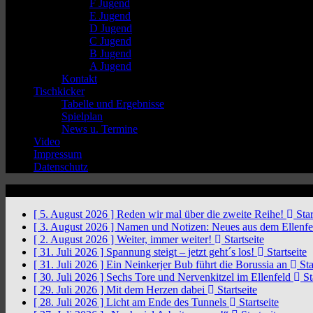
F Jugend
E Jugend
D Jugend
C Jugend
B Jugend
A Jugend
Kontakt
Tischkicker
Tabelle und Ergebnisse
Spielplan
News u. Termine
Video
Impressum
Datenschutz
News Ticker
[ 5. August 2026 ]
Reden wir mal über die zweite Reihe!
Star
[ 3. August 2026 ]
Namen und Notizen: Neues aus dem Ellenf
[ 2. August 2026 ]
Weiter, immer weiter!
Startseite
[ 31. Juli 2026 ]
Spannung steigt – jetzt geht´s los!
Startseite
[ 31. Juli 2026 ]
Ein Neinkerjer Bub führt die Borussia an
Sta
[ 30. Juli 2026 ]
Sechs Tore und Nervenkitzel im Ellenfeld
St
[ 29. Juli 2026 ]
Mit dem Herzen dabei
Startseite
[ 28. Juli 2026 ]
Licht am Ende des Tunnels
Startseite