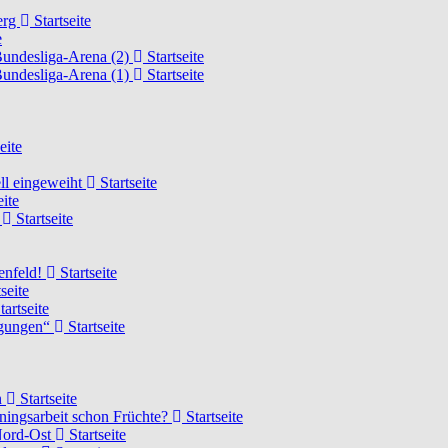
erg
Startseite
e
Bundesliga-Arena (2)
Startseite
Bundesliga-Arena (1)
Startseite
eite
ell eingeweiht
Startseite
eite
d
Startseite
lenfeld!
Startseite
seite
tartseite
ngungen“
Startseite
n
Startseite
ainingsarbeit schon Früchte?
Startseite
 Nord-Ost
Startseite