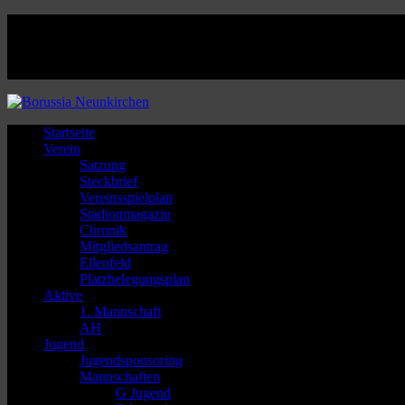
Facebook
Twitter
Instagram
Youtube
Startseite
Verein
Satzung
Steckbrief
Vereinsspielplan
Stadionmagazin
Chronik
Mitgliedsantrag
Ellenfeld
Platzbelegungsplan
Aktive
1. Mannschaft
AH
Jugend
Jugendsponsoring
Mannschaften
G Jugend