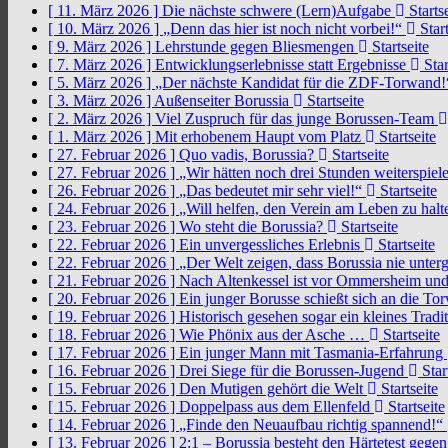
[ 11. März 2026 ]
Die nächste schwere (Lern)Aufgabe
Startse
[ 10. März 2026 ]
„Denn das hier ist noch nicht vorbei!“
Start
[ 9. März 2026 ]
Lehrstunde gegen Bliesmengen
Startseite
[ 7. März 2026 ]
Entwicklungserlebnisse statt Ergebnisse
Star
[ 5. März 2026 ]
„Der nächste Kandidat für die ZDF-Torwand
[ 3. März 2026 ]
Außenseiter Borussia
Startseite
[ 2. März 2026 ]
Viel Zuspruch für das junge Borussen-Team
[ 1. März 2026 ]
Mit erhobenem Haupt vom Platz
Startseite
[ 27. Februar 2026 ]
Quo vadis, Borussia?
Startseite
[ 27. Februar 2026 ]
„Wir hätten noch drei Stunden weiterspi
[ 26. Februar 2026 ]
„Das bedeutet mir sehr viel!“
Startseite
[ 24. Februar 2026 ]
„Will helfen, den Verein am Leben zu hal
[ 23. Februar 2026 ]
Wo steht die Borussia?
Startseite
[ 22. Februar 2026 ]
Ein unvergessliches Erlebnis
Startseite
[ 22. Februar 2026 ]
„Der Welt zeigen, dass Borussia nie unter
[ 21. Februar 2026 ]
Nach Altenkessel ist vor Ommersheim und
[ 20. Februar 2026 ]
Ein junger Borusse schießt sich an die 
[ 19. Februar 2026 ]
Historisch gesehen sogar ein kleines Tradi
[ 18. Februar 2026 ]
Wie Phönix aus der Asche …
Startseite
[ 17. Februar 2026 ]
Ein junger Mann mit Tasmania-Erfahrung
[ 16. Februar 2026 ]
Drei Siege für die Borussen-Jugend
Star
[ 15. Februar 2026 ]
Den Mutigen gehört die Welt
Startseite
[ 15. Februar 2026 ]
Doppelpass aus dem Ellenfeld
Startseite
[ 14. Februar 2026 ]
„Finde den Neuaufbau richtig spannend!“
[ 13. Februar 2026 ]
2:1 – Borussia besteht den Härtetest gege