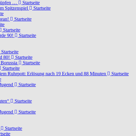
knüpfen …
Startseite
um Spitzenspiel
Startseite
te
voran!
Startseite
ite
Startseite
urde 90!
Startseite
Startseite
rd 80!
Startseite
 Borussia
Startseite
Startseite
dem Ruhrpott: Erlösung nach 19 Ecken und 88 Minuten
Startseite
e
-Jugend
Startseite
nuten“
Startseite
-Jugend
Startseite
d
Startseite
tseite