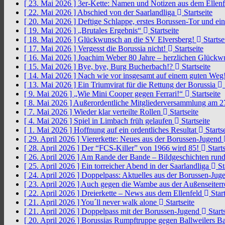
[ 23. Mai 2026 ]
3er-Kette: Namen und Notizen aus dem Ellen
[ 22. Mai 2026 ]
Abschied von der Saarlandliga
Startseite
[ 20. Mai 2026 ]
Deftige Schlappe, erstes Borussen-Tor und ei
[ 19. Mai 2026 ]
„Brutales Ergebnis“
Startseite
[ 18. Mai 2026 ]
Glückwunsch an die SV Elversberg!
Startse
[ 17. Mai 2026 ]
Vergesst die Borussia nicht!
Startseite
[ 16. Mai 2026 ]
Joachim Weber 80 Jahre – herzlichen Glück
[ 15. Mai 2026 ]
Bye, bye, Burg Bucherbach!?
Startseite
[ 14. Mai 2026 ]
Nach wie vor insgesamt auf einem guten Weg
[ 13. Mai 2026 ]
Ein Triumvirat für die Rettung der Borussia
[ 9. Mai 2026 ]
„Wie Mini Cooper gegen Ferrari!“
Startseite
[ 8. Mai 2026 ]
Außerordentliche Mitgliederversammlung am 2
[ 7. Mai 2026 ]
Wieder klar verteilte Rollen
Startseite
[ 4. Mai 2026 ]
Spiel in Limbach früh gelaufen
Startseite
[ 1. Mai 2026 ]
Hoffnung auf ein ordentliches Resultat
Startse
[ 29. April 2026 ]
Viererkette: Neues aus der Borussen-Jugend
[ 28. April 2026 ]
Der “FCS-Killer” von 1966 wird 85!
Starts
[ 26. April 2026 ]
Am Rande der Bande – Bildgeschichten rund
[ 25. April 2026 ]
Ein torreicher Abend in der Saarlandliga
St
[ 24. April 2026 ]
Doppelpass: Aktuelles aus der Borussen-Ju
[ 23. April 2026 ]
Auch gegen die Wambe aus der Außenseiterr
[ 22. April 2026 ]
Dreierkette – News aus dem Ellenfeld
Start
[ 21. April 2026 ]
You´ll never walk alone
Startseite
[ 21. April 2026 ]
Doppelpass mit der Borussen-Jugend
Starts
[ 20. April 2026 ]
Borussias Rumpftruppe gegen Ballweilers Ba