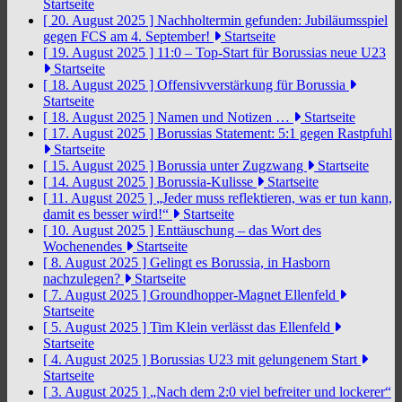
Startseite
[ 20. August 2025 ]
Nachholtermin gefunden: Jubiläumsspiel
gegen FCS am 4. September!
Startseite
[ 19. August 2025 ]
11:0 – Top-Start für Borussias neue U23
Startseite
[ 18. August 2025 ]
Offensivverstärkung für Borussia
Startseite
[ 18. August 2025 ]
Namen und Notizen …
Startseite
[ 17. August 2025 ]
Borussias Statement: 5:1 gegen Rastpfuhl
Startseite
[ 15. August 2025 ]
Borussia unter Zugzwang
Startseite
[ 14. August 2025 ]
Borussia-Kulisse
Startseite
[ 11. August 2025 ]
„Jeder muss reflektieren, was er tun kann,
damit es besser wird!“
Startseite
[ 10. August 2025 ]
Enttäuschung – das Wort des
Wochenendes
Startseite
[ 8. August 2025 ]
Gelingt es Borussia, in Hasborn
nachzulegen?
Startseite
[ 7. August 2025 ]
Groundhopper-Magnet Ellenfeld
Startseite
[ 5. August 2025 ]
Tim Klein verlässt das Ellenfeld
Startseite
[ 4. August 2025 ]
Borussias U23 mit gelungenem Start
Startseite
[ 3. August 2025 ]
„Nach dem 2:0 viel befreiter und lockerer“