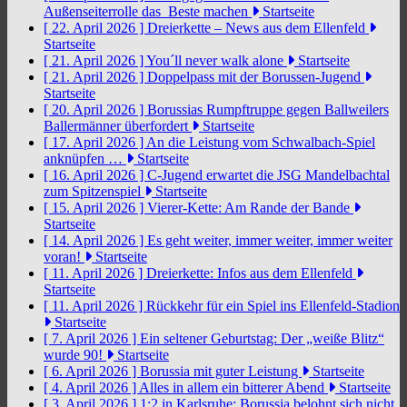
Außenseiterrolle das Beste machen
Startseite
[ 22. April 2026 ]
Dreierkette – News aus dem Ellenfeld
Startseite
[ 21. April 2026 ]
You´ll never walk alone
Startseite
[ 21. April 2026 ]
Doppelpass mit der Borussen-Jugend
Startseite
[ 20. April 2026 ]
Borussias Rumpftruppe gegen Ballweilers
Ballermänner überfordert
Startseite
[ 17. April 2026 ]
An die Leistung vom Schwalbach-Spiel
anknüpfen …
Startseite
[ 16. April 2026 ]
C-Jugend erwartet die JSG Mandelbachtal
zum Spitzenspiel
Startseite
[ 15. April 2026 ]
Vierer-Kette: Am Rande der Bande
Startseite
[ 14. April 2026 ]
Es geht weiter, immer weiter, immer weiter
voran!
Startseite
[ 11. April 2026 ]
Dreierkette: Infos aus dem Ellenfeld
Startseite
[ 11. April 2026 ]
Rückkehr für ein Spiel ins Ellenfeld-Stadion
Startseite
[ 7. April 2026 ]
Ein seltener Geburtstag: Der „weiße Blitz“
wurde 90!
Startseite
[ 6. April 2026 ]
Borussia mit guter Leistung
Startseite
[ 4. April 2026 ]
Alles in allem ein bitterer Abend
Startseite
[ 3. April 2026 ]
1:2 in Karlsruhe: Borussia belohnt sich nicht