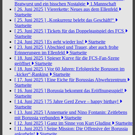
Bratwurst und ein bisschen Nostalgie
1.Mannschaft
[ 26. Juni 2025 ]
Viererkette: Neues aus dem Ellenfeld
Startseite
[ 25. Juni 2025 ]
„Konkurrenz belebt das Geschäft!“
Startseite
[ 25. Juni 2025 ]
Tickets für das Doppelgastspiel des FCS
Startseite
[ 24. Juni 2025 ]
Es geht wieder los!
Startseite
[ 23. Juni 2025 ]
Abschied und Trauer, aber auch frohe
Erinnerungen im Ellenfeld
Startseite
[ 18. Juni 2025 ]
Spieser Kurve für die FCS-Fan-Szene
geöffnet
Startseite
[ 18. Juni 2025 ]
Vor 60 Jahren: Erfolgreiche Borussen im
„kicker“-Ranking
Startseite
[ 17. Juni 2025 ]
Eine Eiche für Borussias Abwehrzentrum
Startseite
[ 16. Juni 2025 ]
Borussia bekommt das Eröffnungsspiel!
Startseite
[ 14. Juni 2025 ]
75 Jahre Gerd Zewe – happy birthay!
Startseite
[ 13. Juni 2025 ]
Annemarie und Nino Fontanin: Zeitlebens
mit Borussia verbunden
Startseite
[ 12. Juni 2025 ]
Ganz im Sinne von Kurt Gluding
Startseite
[ 11. Juni 2025 ]
Seine Mission: Die Offensive der Borussia
ankurbeln!
Startseite