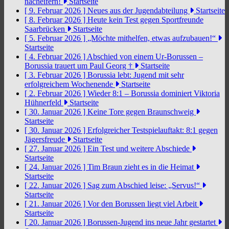
nacheifern!
Startseite
[ 9. Februar 2026 ]
Neues aus der Jugendabteilung
Startseite
[ 8. Februar 2026 ]
Heute kein Test gegen Sportfreunde
Saarbrücken
Startseite
[ 5. Februar 2026 ]
„Möchte mithelfen, etwas aufzubauen!“
Startseite
[ 4. Februar 2026 ]
Abschied von einem Ur-Borussen –
Borussia trauert um Paul Georg †
Startseite
[ 3. Februar 2026 ]
Borussia lebt: Jugend mit sehr
erfolgreichem Wochenende
Startseite
[ 2. Februar 2026 ]
Wieder 8:1 – Borussia dominiert Viktoria
Hühnerfeld
Startseite
[ 30. Januar 2026 ]
Keine Tore gegen Braunschweig
Startseite
[ 30. Januar 2026 ]
Erfolgreicher Testspielauftakt: 8:1 gegen
Jägersfreude
Startseite
[ 27. Januar 2026 ]
Ein Test und weitere Abschiede
Startseite
[ 24. Januar 2026 ]
Tim Braun zieht es in die Heimat
Startseite
[ 22. Januar 2026 ]
Sag zum Abschied leise: „Servus!“
Startseite
[ 21. Januar 2026 ]
Vor den Borussen liegt viel Arbeit
Startseite
[ 20. Januar 2026 ]
Borussen-Jugend ins neue Jahr gestartet