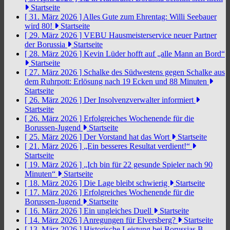
Startseite
[ 31. März 2026 ]
Alles Gute zum Ehrentag: Willi Seebauer
wird 80!
Startseite
[ 29. März 2026 ]
VEBU Hausmeisterservice neuer Partner
der Borussia
Startseite
[ 28. März 2026 ]
Kevin Lüder hofft auf „alle Mann an Bord“
Startseite
[ 27. März 2026 ]
Schalke des Südwestens gegen Schalke aus
dem Ruhrpott: Erlösung nach 19 Ecken und 88 Minuten
Startseite
[ 26. März 2026 ]
Der Insolvenzverwalter informiert
Startseite
[ 26. März 2026 ]
Erfolgreiches Wochenende für die
Borussen-Jugend
Startseite
[ 25. März 2026 ]
Der Vorstand hat das Wort
Startseite
[ 21. März 2026 ]
„Ein besseres Resultat verdient!“
Startseite
[ 19. März 2026 ]
„Ich bin für 22 gesunde Spieler nach 90
Minuten“
Startseite
[ 18. März 2026 ]
Die Lage bleibt schwierig
Startseite
[ 17. März 2026 ]
Erfolgreiches Wochenende für die
Borussen-Jugend
Startseite
[ 16. März 2026 ]
Ein ungleiches Duell
Startseite
[ 14. März 2026 ]
Anregungen für Elversberg?
Startseite
[ 13. März 2026 ]
Historische Leistung bei Borussias B-