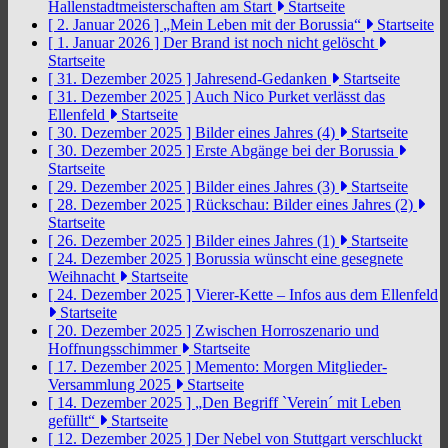
Hallenstadtmeisterschaften am Start
Startseite
[ 2. Januar 2026 ]
„Mein Leben mit der Borussia“
Startseite
[ 1. Januar 2026 ]
Der Brand ist noch nicht gelöscht
Startseite
[ 31. Dezember 2025 ]
Jahresend-Gedanken
Startseite
[ 31. Dezember 2025 ]
Auch Nico Purket verlässt das
Ellenfeld
Startseite
[ 30. Dezember 2025 ]
Bilder eines Jahres (4)
Startseite
[ 30. Dezember 2025 ]
Erste Abgänge bei der Borussia
Startseite
[ 29. Dezember 2025 ]
Bilder eines Jahres (3)
Startseite
[ 28. Dezember 2025 ]
Rückschau: Bilder eines Jahres (2)
Startseite
[ 26. Dezember 2025 ]
Bilder eines Jahres (1)
Startseite
[ 24. Dezember 2025 ]
Borussia wünscht eine gesegnete
Weihnacht
Startseite
[ 24. Dezember 2025 ]
Vierer-Kette – Infos aus dem Ellenfeld
Startseite
[ 20. Dezember 2025 ]
Zwischen Horroszenario und
Hoffnungsschimmer
Startseite
[ 17. Dezember 2025 ]
Memento: Morgen Mitglieder-
Versammlung 2025
Startseite
[ 14. Dezember 2025 ]
„Den Begriff `Verein´ mit Leben
gefüllt“
Startseite
[ 12. Dezember 2025 ]
Der Nebel von Stuttgart verschluckt