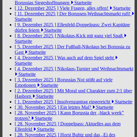
Borussias Siegeshoffnungen
Startseite
[ 12. Dezember 2025 ]
Viele Fragen, alles offen!
Startseite
[ 11. Dezember 2025 ]
Der Borussen-Weihnachtsmarkt ruft!
Startseite
[ 9. Dezember 2025 ]
Ellenfeld-Doppelpass: Zwei Kapitäne
dürfen feiern
Startseite
[ 8. Dezember 2025 ]
Nikolaus-Kick mit ganz viel Spaß
Startseite
[ 5. Dezember 2025 ]
Der Fußball-Nikolaus bei Borussia zu
Gast
Startseite
[ 4. Dezember 2025 ]
Was auch auf dem Spiel steht
Startseite
[ 4. Dezember 2025 ]
Nikolaus-Turnier und Weihnachtsmarkt
Startseite
[ 3. Dezember 2025 ]
Borussias Not stößt auf viele
Emotionen
Startseite
[ 2. Dezember 2025 ]
Mit Moral und Charakter zum 2:1 über
Hasborn
Startseite
[ 1. Dezember 2025 ]
Insolvenzantrag eingereicht
Startseite
[ 30. November 2025 ]
Ein letztes Mal?
Startseite
[ 28. November 2025 ]
Kann Borussia der „black week”
trotzen?
Startseite
[ 28. November 2025 ]
Doppelpass: Aktuelles aus dem
Ellenfeld
Startseite
[ 28. November 2025 ]
Horst Buhtz und das „Ei des