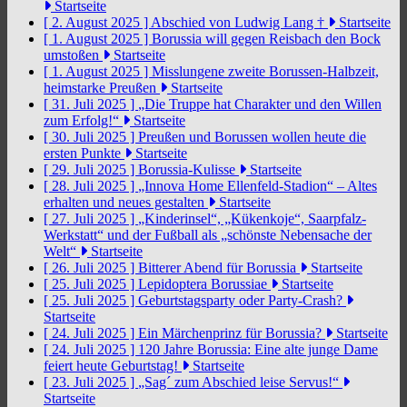
Startseite
[ 2. August 2025 ]
Abschied von Ludwig Lang †
Startseite
[ 1. August 2025 ]
Borussia will gegen Reisbach den Bock
umstoßen
Startseite
[ 1. August 2025 ]
Misslungene zweite Borussen-Halbzeit,
heimstarke Preußen
Startseite
[ 31. Juli 2025 ]
„Die Truppe hat Charakter und den Willen
zum Erfolg!“
Startseite
[ 30. Juli 2025 ]
Preußen und Borussen wollen heute die
ersten Punkte
Startseite
[ 29. Juli 2025 ]
Borussia-Kulisse
Startseite
[ 28. Juli 2025 ]
„Innova Home Ellenfeld-Stadion“ – Altes
erhalten und neues gestalten
Startseite
[ 27. Juli 2025 ]
„Kinderinsel“, „Kükenkoje“, Saarpfalz-
Werkstatt“ und der Fußball als „schönste Nebensache der
Welt“
Startseite
[ 26. Juli 2025 ]
Bitterer Abend für Borussia
Startseite
[ 25. Juli 2025 ]
Lepidoptera Borussiae
Startseite
[ 25. Juli 2025 ]
Geburtstagsparty oder Party-Crash?
Startseite
[ 24. Juli 2025 ]
Ein Märchenprinz für Borussia?
Startseite
[ 24. Juli 2025 ]
120 Jahre Borussia: Eine alte junge Dame
feiert heute Geburtstag!
Startseite
[ 23. Juli 2025 ]
„Sag´ zum Abschied leise Servus!“
Startseite