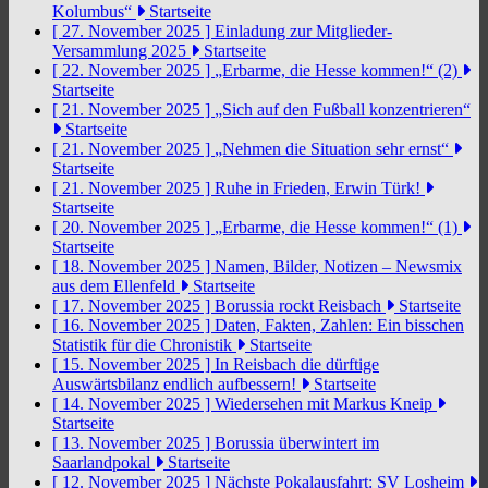
Kolumbus“
Startseite
[ 27. November 2025 ]
Einladung zur Mitglieder-
Versammlung 2025
Startseite
[ 22. November 2025 ]
„Erbarme, die Hesse kommen!“ (2)
Startseite
[ 21. November 2025 ]
„Sich auf den Fußball konzentrieren“
Startseite
[ 21. November 2025 ]
„Nehmen die Situation sehr ernst“
Startseite
[ 21. November 2025 ]
Ruhe in Frieden, Erwin Türk!
Startseite
[ 20. November 2025 ]
„Erbarme, die Hesse kommen!“ (1)
Startseite
[ 18. November 2025 ]
Namen, Bilder, Notizen – Newsmix
aus dem Ellenfeld
Startseite
[ 17. November 2025 ]
Borussia rockt Reisbach
Startseite
[ 16. November 2025 ]
Daten, Fakten, Zahlen: Ein bisschen
Statistik für die Chronistik
Startseite
[ 15. November 2025 ]
In Reisbach die dürftige
Auswärtsbilanz endlich aufbessern!
Startseite
[ 14. November 2025 ]
Wiedersehen mit Markus Kneip
Startseite
[ 13. November 2025 ]
Borussia überwintert im
Saarlandpokal
Startseite
[ 12. November 2025 ]
Nächste Pokalausfahrt: SV Losheim