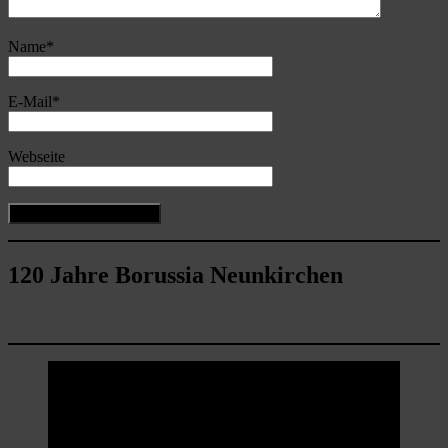
Name
*
E-Mail
*
Webseite
120 Jahre Borussia Neunkirchen