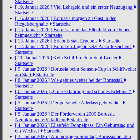
Startseite
[ 19. Januar 2026 ]
Viel Lehrgeld und ein erster Neuzugang
Startseite
[ 16. Januar 2026 ]
Borussia morgen zu Gast in der
Riegelsberghalle
Startseite
[ 15. Januar 2026 ]
Borussia und das Ellenfeld von Dieben
heimgesucht
Startseite
[ 13. Januar 2026 ]
Erlebnis statt Ergebnis
Startseite
[ 12. Januar 2026 ]
Borussen-Jugend setzt Ausrufezeichen!
Startseite
[ 11. Januar 2026 ]
Kein Schiffbruch in Schiffweiler
Startseite
[ 9. Januar 2026 ]
Borussia beim Samson-Cup in Schiffweiler
am Start
Startseite
[ 8. Januar 2026 ]
Wie geht es weiter bei der Borussia?
Startseite
[ 6. Januar 2026 ]
„Gute Erfahrung und schönes Erlebnis!“
Startseite
[ 5. Januar 2026 ]
Der personelle Aderlass geht weiter
Startseite
[ 5. Januar 2026 ]
Der Förderverein 2000 Borussia
Neunkirchen e.V. lädt ein
Startseite
[ 4. Januar 2026 ]
Ellenfeld-Doppelpass: Ein Geburtstag und
ein Wechsel
Startseite
[ 3. Januar 2026 ]
Am morgigen Sonntag: Borussia bei den