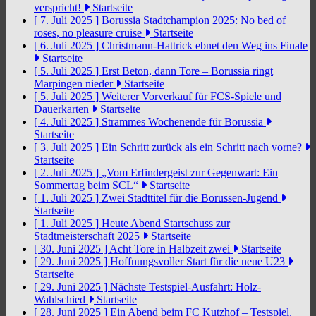
verspricht!
Startseite
[ 7. Juli 2025 ]
Borussia Stadtchampion 2025: No bed of
roses, no pleasure cruise
Startseite
[ 6. Juli 2025 ]
Christmann-Hattrick ebnet den Weg ins Finale
Startseite
[ 5. Juli 2025 ]
Erst Beton, dann Tore – Borussia ringt
Marpingen nieder
Startseite
[ 5. Juli 2025 ]
Weiterer Vorverkauf für FCS-Spiele und
Dauerkarten
Startseite
[ 4. Juli 2025 ]
Strammes Wochenende für Borussia
Startseite
[ 3. Juli 2025 ]
Ein Schritt zurück als ein Schritt nach vorne?
Startseite
[ 2. Juli 2025 ]
„Vom Erfindergeist zur Gegenwart: Ein
Sommertag beim SCL“
Startseite
[ 1. Juli 2025 ]
Zwei Stadttitel für die Borussen-Jugend
Startseite
[ 1. Juli 2025 ]
Heute Abend Startschuss zur
Stadtmeisterschaft 2025
Startseite
[ 30. Juni 2025 ]
Acht Tore in Halbzeit zwei
Startseite
[ 29. Juni 2025 ]
Hoffnungsvoller Start für die neue U23
Startseite
[ 29. Juni 2025 ]
Nächste Testspiel-Ausfahrt: Holz-
Wahlschied
Startseite
[ 28. Juni 2025 ]
Ein Abend beim FC Kutzhof – Testspiel,