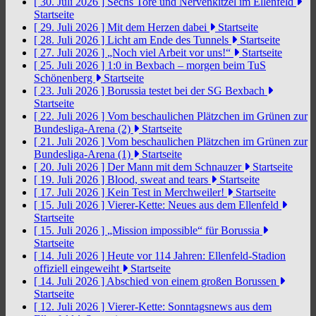
[ 30. Juli 2026 ]
Sechs Tore und Nervenkitzel im Ellenfeld
Startseite
[ 29. Juli 2026 ]
Mit dem Herzen dabei
Startseite
[ 28. Juli 2026 ]
Licht am Ende des Tunnels
Startseite
[ 27. Juli 2026 ]
„Noch viel Arbeit vor uns!“
Startseite
[ 25. Juli 2026 ]
1:0 in Bexbach – morgen beim TuS
Schönenberg
Startseite
[ 23. Juli 2026 ]
Borussia testet bei der SG Bexbach
Startseite
[ 22. Juli 2026 ]
Vom beschaulichen Plätzchen im Grünen zur
Bundesliga-Arena (2)
Startseite
[ 21. Juli 2026 ]
Vom beschaulichen Plätzchen im Grünen zur
Bundesliga-Arena (1)
Startseite
[ 20. Juli 2026 ]
Der Mann mit dem Schnauzer
Startseite
[ 19. Juli 2026 ]
Blood, sweat and tears
Startseite
[ 17. Juli 2026 ]
Kein Test in Merchweiler!
Startseite
[ 15. Juli 2026 ]
Vierer-Kette: Neues aus dem Ellenfeld
Startseite
[ 15. Juli 2026 ]
„Mission impossible“ für Borussia
Startseite
[ 14. Juli 2026 ]
Heute vor 114 Jahren: Ellenfeld-Stadion
offiziell eingeweiht
Startseite
[ 14. Juli 2026 ]
Abschied von einem großen Borussen
Startseite
[ 12. Juli 2026 ]
Vierer-Kette: Sonntagsnews aus dem