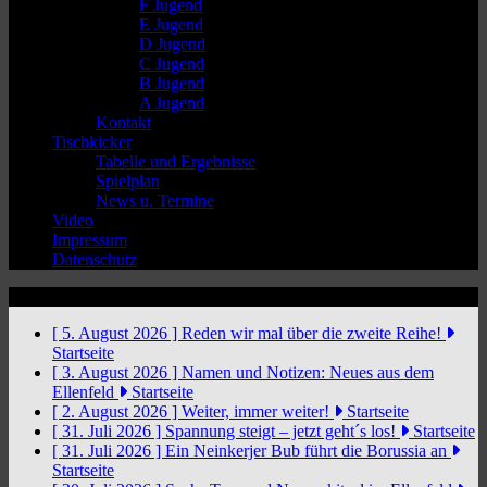
F Jugend
E Jugend
D Jugend
C Jugend
B Jugend
A Jugend
Kontakt
Tischkicker
Tabelle und Ergebnisse
Spielplan
News u. Termine
Video
Impressum
Datenschutz
News Ticker
[ 5. August 2026 ]
Reden wir mal über die zweite Reihe!
Startseite
[ 3. August 2026 ]
Namen und Notizen: Neues aus dem
Ellenfeld
Startseite
[ 2. August 2026 ]
Weiter, immer weiter!
Startseite
[ 31. Juli 2026 ]
Spannung steigt – jetzt geht´s los!
Startseite
[ 31. Juli 2026 ]
Ein Neinkerjer Bub führt die Borussia an
Startseite