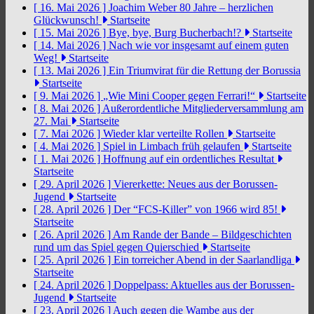
[ 16. Mai 2026 ]
Joachim Weber 80 Jahre – herzlichen
Glückwunsch!
Startseite
[ 15. Mai 2026 ]
Bye, bye, Burg Bucherbach!?
Startseite
[ 14. Mai 2026 ]
Nach wie vor insgesamt auf einem guten
Weg!
Startseite
[ 13. Mai 2026 ]
Ein Triumvirat für die Rettung der Borussia
Startseite
[ 9. Mai 2026 ]
„Wie Mini Cooper gegen Ferrari!“
Startseite
[ 8. Mai 2026 ]
Außerordentliche Mitgliederversammlung am
27. Mai
Startseite
[ 7. Mai 2026 ]
Wieder klar verteilte Rollen
Startseite
[ 4. Mai 2026 ]
Spiel in Limbach früh gelaufen
Startseite
[ 1. Mai 2026 ]
Hoffnung auf ein ordentliches Resultat
Startseite
[ 29. April 2026 ]
Viererkette: Neues aus der Borussen-
Jugend
Startseite
[ 28. April 2026 ]
Der “FCS-Killer” von 1966 wird 85!
Startseite
[ 26. April 2026 ]
Am Rande der Bande – Bildgeschichten
rund um das Spiel gegen Quierschied
Startseite
[ 25. April 2026 ]
Ein torreicher Abend in der Saarlandliga
Startseite
[ 24. April 2026 ]
Doppelpass: Aktuelles aus der Borussen-
Jugend
Startseite
[ 23. April 2026 ]
Auch gegen die Wambe aus der