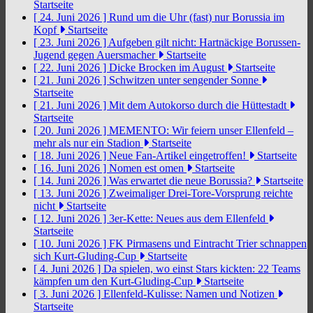
Startseite
[ 24. Juni 2026 ]
Rund um die Uhr (fast) nur Borussia im
Kopf
Startseite
[ 23. Juni 2026 ]
Aufgeben gilt nicht: Hartnäckige Borussen-
Jugend gegen Auersmacher
Startseite
[ 22. Juni 2026 ]
Dicke Brocken im August
Startseite
[ 21. Juni 2026 ]
Schwitzen unter sengender Sonne
Startseite
[ 21. Juni 2026 ]
Mit dem Autokorso durch die Hüttestadt
Startseite
[ 20. Juni 2026 ]
MEMENTO: Wir feiern unser Ellenfeld –
mehr als nur ein Stadion
Startseite
[ 18. Juni 2026 ]
Neue Fan-Artikel eingetroffen!
Startseite
[ 16. Juni 2026 ]
Nomen est omen
Startseite
[ 14. Juni 2026 ]
Was erwartet die neue Borussia?
Startseite
[ 13. Juni 2026 ]
Zweimaliger Drei-Tore-Vorsprung reichte
nicht
Startseite
[ 12. Juni 2026 ]
3er-Kette: Neues aus dem Ellenfeld
Startseite
[ 10. Juni 2026 ]
FK Pirmasens und Eintracht Trier schnappen
sich Kurt-Gluding-Cup
Startseite
[ 4. Juni 2026 ]
Da spielen, wo einst Stars kickten: 22 Teams
kämpfen um den Kurt-Gluding-Cup
Startseite
[ 3. Juni 2026 ]
Ellenfeld-Kulisse: Namen und Notizen
Startseite