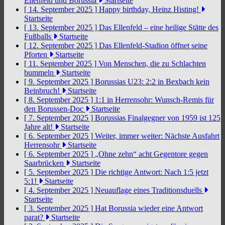
Ellenfeld und Borussia
Startseite
[ 14. September 2025 ]
Happy birthday, Heinz Histing!
Startseite
[ 13. September 2025 ]
Das Ellenfeld – eine heilige Stätte des
Fußballs
Startseite
[ 12. September 2025 ]
Das Ellenfeld-Stadion öffnet seine
Pforten
Startseite
[ 11. September 2025 ]
Von Menschen, die zu Schlachten
bummeln
Startseite
[ 9. September 2025 ]
Borussias U23: 2:2 in Bexbach kein
Beinbruch!
Startseite
[ 8. September 2025 ]
1:1 in Herrensohr: Wunsch-Remis für
den Borussen-Doc
Startseite
[ 7. September 2025 ]
Borussias Finalgegner von 1959 ist 125
Jahre alt!
Startseite
[ 6. September 2025 ]
Weiter, immer weiter: Nächste Ausfahrt
Herrensohr
Startseite
[ 6. September 2025 ]
„Ohne zehn“ acht Gegentore gegen
Saarbrücken
Startseite
[ 5. September 2025 ]
Die richtige Antwort: Nach 1:5 jetzt
5:1!
Startseite
[ 4. September 2025 ]
Neuauflage eines Traditionsduells
Startseite
[ 3. September 2025 ]
Hat Borussia wieder eine Antwort
parat?
Startseite