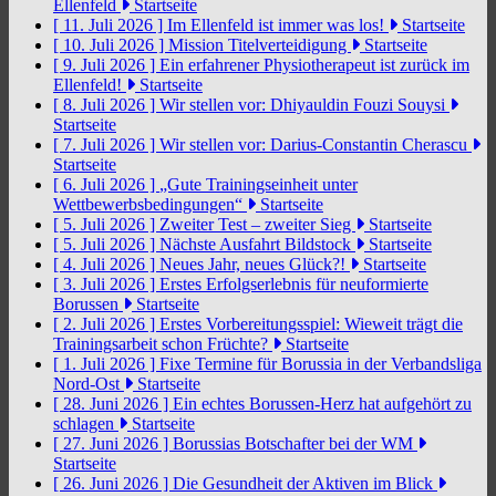
Ellenfeld
Startseite
[ 11. Juli 2026 ]
Im Ellenfeld ist immer was los!
Startseite
[ 10. Juli 2026 ]
Mission Titelverteidigung
Startseite
[ 9. Juli 2026 ]
Ein erfahrener Physiotherapeut ist zurück im
Ellenfeld!
Startseite
[ 8. Juli 2026 ]
Wir stellen vor: Dhiyauldin Fouzi Souysi
Startseite
[ 7. Juli 2026 ]
Wir stellen vor: Darius-Constantin Cherascu
Startseite
[ 6. Juli 2026 ]
„Gute Trainingseinheit unter
Wettbewerbsbedingungen“
Startseite
[ 5. Juli 2026 ]
Zweiter Test – zweiter Sieg
Startseite
[ 5. Juli 2026 ]
Nächste Ausfahrt Bildstock
Startseite
[ 4. Juli 2026 ]
Neues Jahr, neues Glück?!
Startseite
[ 3. Juli 2026 ]
Erstes Erfolgserlebnis für neuformierte
Borussen
Startseite
[ 2. Juli 2026 ]
Erstes Vorbereitungsspiel: Wieweit trägt die
Trainingsarbeit schon Früchte?
Startseite
[ 1. Juli 2026 ]
Fixe Termine für Borussia in der Verbandsliga
Nord-Ost
Startseite
[ 28. Juni 2026 ]
Ein echtes Borussen-Herz hat aufgehört zu
schlagen
Startseite
[ 27. Juni 2026 ]
Borussias Botschafter bei der WM
Startseite
[ 26. Juni 2026 ]
Die Gesundheit der Aktiven im Blick