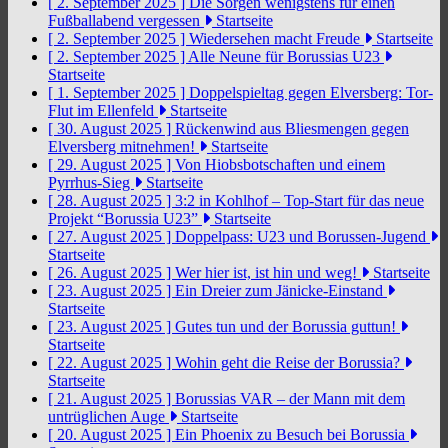
[ 2. September 2025 ]
Die Sorgen wenigstens für einen
Fußballabend vergessen
Startseite
[ 2. September 2025 ]
Wiedersehen macht Freude
Startseite
[ 2. September 2025 ]
Alle Neune für Borussias U23
Startseite
[ 1. September 2025 ]
Doppelspieltag gegen Elversberg: Tor-
Flut im Ellenfeld
Startseite
[ 30. August 2025 ]
Rückenwind aus Bliesmengen gegen
Elversberg mitnehmen!
Startseite
[ 29. August 2025 ]
Von Hiobsbotschaften und einem
Pyrrhus-Sieg
Startseite
[ 28. August 2025 ]
3:2 in Kohlhof – Top-Start für das neue
Projekt “Borussia U23”
Startseite
[ 27. August 2025 ]
Doppelpass: U23 und Borussen-Jugend
Startseite
[ 26. August 2025 ]
Wer hier ist, ist hin und weg!
Startseite
[ 23. August 2025 ]
Ein Dreier zum Jänicke-Einstand
Startseite
[ 23. August 2025 ]
Gutes tun und der Borussia guttun!
Startseite
[ 22. August 2025 ]
Wohin geht die Reise der Borussia?
Startseite
[ 21. August 2025 ]
Borussias VAR – der Mann mit dem
untrüglichen Auge
Startseite
[ 20. August 2025 ]
Ein Phoenix zu Besuch bei Borussia