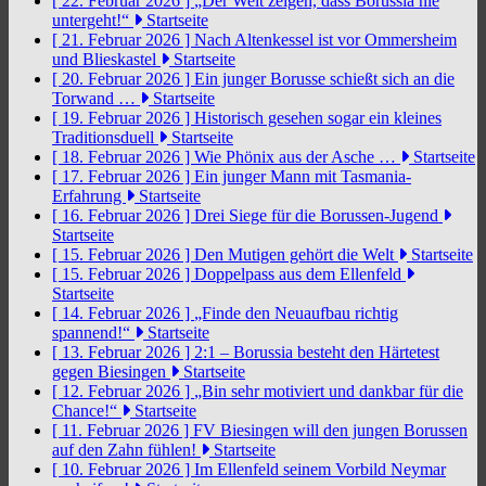
[ 22. Februar 2026 ]
„Der Welt zeigen, dass Borussia nie
untergeht!“
Startseite
[ 21. Februar 2026 ]
Nach Altenkessel ist vor Ommersheim
und Blieskastel
Startseite
[ 20. Februar 2026 ]
Ein junger Borusse schießt sich an die
Torwand …
Startseite
[ 19. Februar 2026 ]
Historisch gesehen sogar ein kleines
Traditionsduell
Startseite
[ 18. Februar 2026 ]
Wie Phönix aus der Asche …
Startseite
[ 17. Februar 2026 ]
Ein junger Mann mit Tasmania-
Erfahrung
Startseite
[ 16. Februar 2026 ]
Drei Siege für die Borussen-Jugend
Startseite
[ 15. Februar 2026 ]
Den Mutigen gehört die Welt
Startseite
[ 15. Februar 2026 ]
Doppelpass aus dem Ellenfeld
Startseite
[ 14. Februar 2026 ]
„Finde den Neuaufbau richtig
spannend!“
Startseite
[ 13. Februar 2026 ]
2:1 – Borussia besteht den Härtetest
gegen Biesingen
Startseite
[ 12. Februar 2026 ]
„Bin sehr motiviert und dankbar für die
Chance!“
Startseite
[ 11. Februar 2026 ]
FV Biesingen will den jungen Borussen
auf den Zahn fühlen!
Startseite
[ 10. Februar 2026 ]
Im Ellenfeld seinem Vorbild Neymar