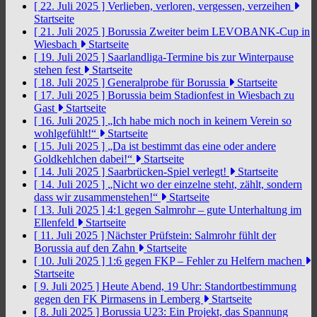
[ 22. Juli 2025 ]
Verlieben, verloren, vergessen, verzeihen
Startseite
[ 21. Juli 2025 ]
Borussia Zweiter beim LEVOBANK-Cup in
Wiesbach
Startseite
[ 19. Juli 2025 ]
Saarlandliga-Termine bis zur Winterpause
stehen fest
Startseite
[ 18. Juli 2025 ]
Generalprobe für Borussia
Startseite
[ 17. Juli 2025 ]
Borussia beim Stadionfest in Wiesbach zu
Gast
Startseite
[ 16. Juli 2025 ]
„Ich habe mich noch in keinem Verein so
wohlgefühlt!“
Startseite
[ 15. Juli 2025 ]
„Da ist bestimmt das eine oder andere
Goldkehlchen dabei!“
Startseite
[ 14. Juli 2025 ]
Saarbrücken-Spiel verlegt!
Startseite
[ 14. Juli 2025 ]
„Nicht wo der einzelne steht, zählt, sondern
dass wir zusammenstehen!“
Startseite
[ 13. Juli 2025 ]
4:1 gegen Salmrohr – gute Unterhaltung im
Ellenfeld
Startseite
[ 11. Juli 2025 ]
Nächster Prüfstein: Salmrohr fühlt der
Borussia auf den Zahn
Startseite
[ 10. Juli 2025 ]
1:6 gegen FKP – Fehler zu Helfern machen
Startseite
[ 9. Juli 2025 ]
Heute Abend, 19 Uhr: Standortbestimmung
gegen den FK Pirmasens in Lemberg
Startseite
[ 8. Juli 2025 ]
Borussia U23: Ein Projekt, das Spannung