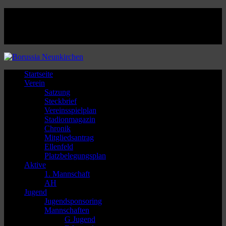
Facebook
Twitter
Instagram
Youtube
Startseite
Verein
Satzung
Steckbrief
Vereinsspielplan
Stadionmagazin
Chronik
Mitgliedsantrag
Ellenfeld
Platzbelegungsplan
Aktive
1. Mannschaft
AH
Jugend
Jugendsponsoring
Mannschaften
G Jugend