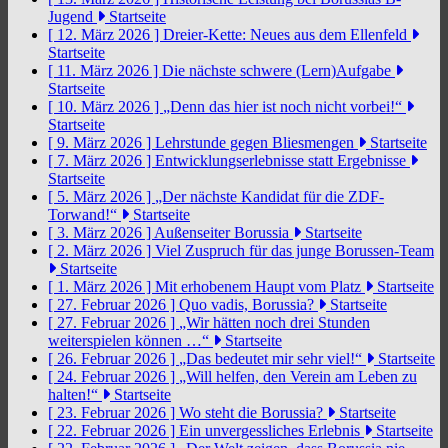
Jugend
Startseite
[ 12. März 2026 ]
Dreier-Kette: Neues aus dem Ellenfeld
Startseite
[ 11. März 2026 ]
Die nächste schwere (Lern)Aufgabe
Startseite
[ 10. März 2026 ]
„Denn das hier ist noch nicht vorbei!“
Startseite
[ 9. März 2026 ]
Lehrstunde gegen Bliesmengen
Startseite
[ 7. März 2026 ]
Entwicklungserlebnisse statt Ergebnisse
Startseite
[ 5. März 2026 ]
„Der nächste Kandidat für die ZDF-
Torwand!“
Startseite
[ 3. März 2026 ]
Außenseiter Borussia
Startseite
[ 2. März 2026 ]
Viel Zuspruch für das junge Borussen-Team
Startseite
[ 1. März 2026 ]
Mit erhobenem Haupt vom Platz
Startseite
[ 27. Februar 2026 ]
Quo vadis, Borussia?
Startseite
[ 27. Februar 2026 ]
„Wir hätten noch drei Stunden
weiterspielen können …“
Startseite
[ 26. Februar 2026 ]
„Das bedeutet mir sehr viel!“
Startseite
[ 24. Februar 2026 ]
„Will helfen, den Verein am Leben zu
halten!“
Startseite
[ 23. Februar 2026 ]
Wo steht die Borussia?
Startseite
[ 22. Februar 2026 ]
Ein unvergessliches Erlebnis
Startseite