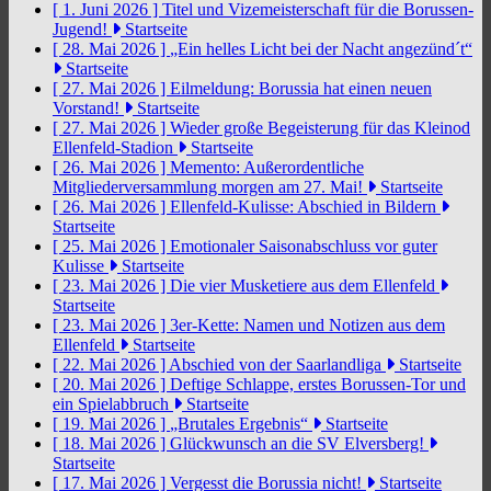
[ 1. Juni 2026 ]
Titel und Vizemeisterschaft für die Borussen-
Jugend!
Startseite
[ 28. Mai 2026 ]
„Ein helles Licht bei der Nacht angezünd´t“
Startseite
[ 27. Mai 2026 ]
Eilmeldung: Borussia hat einen neuen
Vorstand!
Startseite
[ 27. Mai 2026 ]
Wieder große Begeisterung für das Kleinod
Ellenfeld-Stadion
Startseite
[ 26. Mai 2026 ]
Memento: Außerordentliche
Mitgliederversammlung morgen am 27. Mai!
Startseite
[ 26. Mai 2026 ]
Ellenfeld-Kulisse: Abschied in Bildern
Startseite
[ 25. Mai 2026 ]
Emotionaler Saisonabschluss vor guter
Kulisse
Startseite
[ 23. Mai 2026 ]
Die vier Musketiere aus dem Ellenfeld
Startseite
[ 23. Mai 2026 ]
3er-Kette: Namen und Notizen aus dem
Ellenfeld
Startseite
[ 22. Mai 2026 ]
Abschied von der Saarlandliga
Startseite
[ 20. Mai 2026 ]
Deftige Schlappe, erstes Borussen-Tor und
ein Spielabbruch
Startseite
[ 19. Mai 2026 ]
„Brutales Ergebnis“
Startseite
[ 18. Mai 2026 ]
Glückwunsch an die SV Elversberg!
Startseite
[ 17. Mai 2026 ]
Vergesst die Borussia nicht!
Startseite