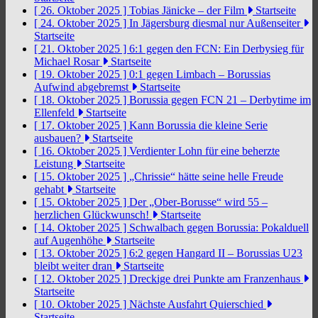
[ 26. Oktober 2025 ]
Tobias Jänicke – der Film
Startseite
[ 24. Oktober 2025 ]
In Jägersburg diesmal nur Außenseiter
Startseite
[ 21. Oktober 2025 ]
6:1 gegen den FCN: Ein Derbysieg für
Michael Rosar
Startseite
[ 19. Oktober 2025 ]
0:1 gegen Limbach – Borussias
Aufwind abgebremst
Startseite
[ 18. Oktober 2025 ]
Borussia gegen FCN 21 – Derbytime im
Ellenfeld
Startseite
[ 17. Oktober 2025 ]
Kann Borussia die kleine Serie
ausbauen?
Startseite
[ 16. Oktober 2025 ]
Verdienter Lohn für eine beherzte
Leistung
Startseite
[ 15. Oktober 2025 ]
„Chrissie“ hätte seine helle Freude
gehabt
Startseite
[ 15. Oktober 2025 ]
Der „Ober-Borusse“ wird 55 –
herzlichen Glückwunsch!
Startseite
[ 14. Oktober 2025 ]
Schwalbach gegen Borussia: Pokalduell
auf Augenhöhe
Startseite
[ 13. Oktober 2025 ]
6:2 gegen Hangard II – Borussias U23
bleibt weiter dran
Startseite
[ 12. Oktober 2025 ]
Dreckige drei Punkte am Franzenhaus
Startseite
[ 10. Oktober 2025 ]
Nächste Ausfahrt Quierschied
Startseite