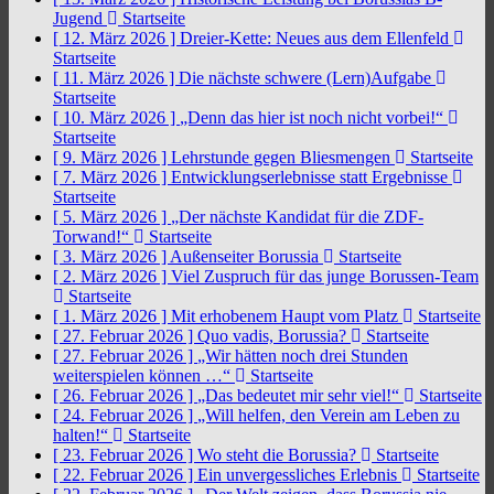
Jugend
Startseite
[ 12. März 2026 ]
Dreier-Kette: Neues aus dem Ellenfeld
Startseite
[ 11. März 2026 ]
Die nächste schwere (Lern)Aufgabe
Startseite
[ 10. März 2026 ]
„Denn das hier ist noch nicht vorbei!“
Startseite
[ 9. März 2026 ]
Lehrstunde gegen Bliesmengen
Startseite
[ 7. März 2026 ]
Entwicklungserlebnisse statt Ergebnisse
Startseite
[ 5. März 2026 ]
„Der nächste Kandidat für die ZDF-
Torwand!“
Startseite
[ 3. März 2026 ]
Außenseiter Borussia
Startseite
[ 2. März 2026 ]
Viel Zuspruch für das junge Borussen-Team
Startseite
[ 1. März 2026 ]
Mit erhobenem Haupt vom Platz
Startseite
[ 27. Februar 2026 ]
Quo vadis, Borussia?
Startseite
[ 27. Februar 2026 ]
„Wir hätten noch drei Stunden
weiterspielen können …“
Startseite
[ 26. Februar 2026 ]
„Das bedeutet mir sehr viel!“
Startseite
[ 24. Februar 2026 ]
„Will helfen, den Verein am Leben zu
halten!“
Startseite
[ 23. Februar 2026 ]
Wo steht die Borussia?
Startseite
[ 22. Februar 2026 ]
Ein unvergessliches Erlebnis
Startseite