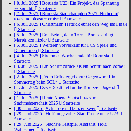
[ 8. Juli 2025 ]
Borussia U23: Ein Projekt, das Spannung
verspricht!
Startseite
[ 7. Juli 2025 ]
Borussia Stadtchampion 2025: No bed of
roses, no pleasure cruise
Startseite
[ 6. Juli 2025 ]
Christmann-Hattrick ebnet den Weg ins Finale
Startseite
[ 5. Juli 2025 ]
Erst Beton, dann Tore – Borussia ringt
Marpingen nieder
Startseite
[ 5. Juli 2025 ]
Weiterer Vorverkauf für FCS-Spiele und
Dauerkarten
Startseite
[ 4. Juli 2025 ]
Strammes Wochenende für Borussia
Startseite
[ 3. Juli 2025 ]
Ein Schritt zurück als ein Schritt nach vorne?
Startseite
[ 2. Juli 2025 ]
„Vom Erfindergeist zur Gegenwart: Ein
Sommertag beim SCL“
Startseite
[ 1. Juli 2025 ]
Zwei Stadttitel für die Borussen-Jugend
Startseite
[ 1. Juli 2025 ]
Heute Abend Startschuss zur
Stadtmeisterschaft 2025
Startseite
[ 30. Juni 2025 ]
Acht Tore in Halbzeit zwei
Startseite
[ 29. Juni 2025 ]
Hoffnungsvoller Start für die neue U23
Startseite
[ 29. Juni 2025 ]
Nächste Testspiel-Ausfahrt: Holz-
Wahlschied
Startseite