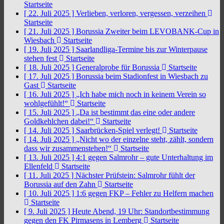
Startseite
[ 22. Juli 2025 ]
Verlieben, verloren, vergessen, verzeihen
Startseite
[ 21. Juli 2025 ]
Borussia Zweiter beim LEVOBANK-Cup in
Wiesbach
Startseite
[ 19. Juli 2025 ]
Saarlandliga-Termine bis zur Winterpause
stehen fest
Startseite
[ 18. Juli 2025 ]
Generalprobe für Borussia
Startseite
[ 17. Juli 2025 ]
Borussia beim Stadionfest in Wiesbach zu
Gast
Startseite
[ 16. Juli 2025 ]
„Ich habe mich noch in keinem Verein so
wohlgefühlt!“
Startseite
[ 15. Juli 2025 ]
„Da ist bestimmt das eine oder andere
Goldkehlchen dabei!“
Startseite
[ 14. Juli 2025 ]
Saarbrücken-Spiel verlegt!
Startseite
[ 14. Juli 2025 ]
„Nicht wo der einzelne steht, zählt, sondern
dass wir zusammenstehen!“
Startseite
[ 13. Juli 2025 ]
4:1 gegen Salmrohr – gute Unterhaltung im
Ellenfeld
Startseite
[ 11. Juli 2025 ]
Nächster Prüfstein: Salmrohr fühlt der
Borussia auf den Zahn
Startseite
[ 10. Juli 2025 ]
1:6 gegen FKP – Fehler zu Helfern machen
Startseite
[ 9. Juli 2025 ]
Heute Abend, 19 Uhr: Standortbestimmung
gegen den FK Pirmasens in Lemberg
Startseite