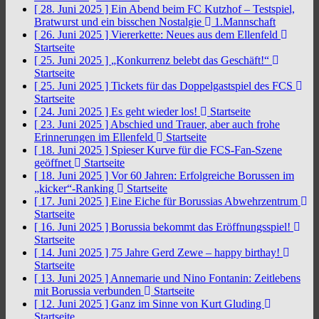
[ 28. Juni 2025 ]
Ein Abend beim FC Kutzhof – Testspiel,
Bratwurst und ein bisschen Nostalgie
1.Mannschaft
[ 26. Juni 2025 ]
Viererkette: Neues aus dem Ellenfeld
Startseite
[ 25. Juni 2025 ]
„Konkurrenz belebt das Geschäft!“
Startseite
[ 25. Juni 2025 ]
Tickets für das Doppelgastspiel des FCS
Startseite
[ 24. Juni 2025 ]
Es geht wieder los!
Startseite
[ 23. Juni 2025 ]
Abschied und Trauer, aber auch frohe
Erinnerungen im Ellenfeld
Startseite
[ 18. Juni 2025 ]
Spieser Kurve für die FCS-Fan-Szene
geöffnet
Startseite
[ 18. Juni 2025 ]
Vor 60 Jahren: Erfolgreiche Borussen im
„kicker“-Ranking
Startseite
[ 17. Juni 2025 ]
Eine Eiche für Borussias Abwehrzentrum
Startseite
[ 16. Juni 2025 ]
Borussia bekommt das Eröffnungsspiel!
Startseite
[ 14. Juni 2025 ]
75 Jahre Gerd Zewe – happy birthay!
Startseite
[ 13. Juni 2025 ]
Annemarie und Nino Fontanin: Zeitlebens
mit Borussia verbunden
Startseite
[ 12. Juni 2025 ]
Ganz im Sinne von Kurt Gluding
Startseite