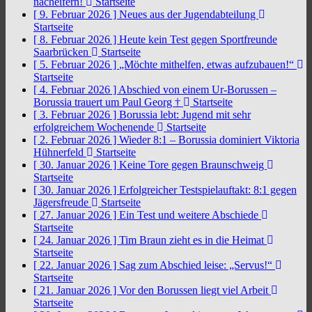
nacheifern!
Startseite
[ 9. Februar 2026 ]
Neues aus der Jugendabteilung
Startseite
[ 8. Februar 2026 ]
Heute kein Test gegen Sportfreunde
Saarbrücken
Startseite
[ 5. Februar 2026 ]
„Möchte mithelfen, etwas aufzubauen!“
Startseite
[ 4. Februar 2026 ]
Abschied von einem Ur-Borussen –
Borussia trauert um Paul Georg †
Startseite
[ 3. Februar 2026 ]
Borussia lebt: Jugend mit sehr
erfolgreichem Wochenende
Startseite
[ 2. Februar 2026 ]
Wieder 8:1 – Borussia dominiert Viktoria
Hühnerfeld
Startseite
[ 30. Januar 2026 ]
Keine Tore gegen Braunschweig
Startseite
[ 30. Januar 2026 ]
Erfolgreicher Testspielauftakt: 8:1 gegen
Jägersfreude
Startseite
[ 27. Januar 2026 ]
Ein Test und weitere Abschiede
Startseite
[ 24. Januar 2026 ]
Tim Braun zieht es in die Heimat
Startseite
[ 22. Januar 2026 ]
Sag zum Abschied leise: „Servus!“
Startseite
[ 21. Januar 2026 ]
Vor den Borussen liegt viel Arbeit
Startseite