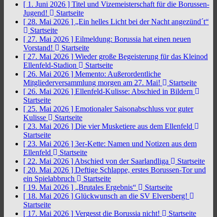
[ 1. Juni 2026 ]
Titel und Vizemeisterschaft für die Borussen-
Jugend!
Startseite
[ 28. Mai 2026 ]
„Ein helles Licht bei der Nacht angezünd´t“
Startseite
[ 27. Mai 2026 ]
Eilmeldung: Borussia hat einen neuen
Vorstand!
Startseite
[ 27. Mai 2026 ]
Wieder große Begeisterung für das Kleinod
Ellenfeld-Stadion
Startseite
[ 26. Mai 2026 ]
Memento: Außerordentliche
Mitgliederversammlung morgen am 27. Mai!
Startseite
[ 26. Mai 2026 ]
Ellenfeld-Kulisse: Abschied in Bildern
Startseite
[ 25. Mai 2026 ]
Emotionaler Saisonabschluss vor guter
Kulisse
Startseite
[ 23. Mai 2026 ]
Die vier Musketiere aus dem Ellenfeld
Startseite
[ 23. Mai 2026 ]
3er-Kette: Namen und Notizen aus dem
Ellenfeld
Startseite
[ 22. Mai 2026 ]
Abschied von der Saarlandliga
Startseite
[ 20. Mai 2026 ]
Deftige Schlappe, erstes Borussen-Tor und
ein Spielabbruch
Startseite
[ 19. Mai 2026 ]
„Brutales Ergebnis“
Startseite
[ 18. Mai 2026 ]
Glückwunsch an die SV Elversberg!
Startseite
[ 17. Mai 2026 ]
Vergesst die Borussia nicht!
Startseite