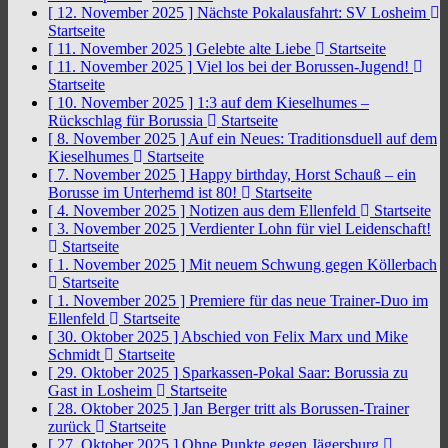
[ 12. November 2025 ]
Nächste Pokalausfahrt: SV Losheim
Startseite
[ 11. November 2025 ]
Gelebte alte Liebe
Startseite
[ 11. November 2025 ]
Viel los bei der Borussen-Jugend!
Startseite
[ 10. November 2025 ]
1:3 auf dem Kieselhumes –
Rückschlag für Borussia
Startseite
[ 8. November 2025 ]
Auf ein Neues: Traditionsduell auf dem
Kieselhumes
Startseite
[ 7. November 2025 ]
Happy birthday, Horst Schauß – ein
Borusse im Unterhemd ist 80!
Startseite
[ 4. November 2025 ]
Notizen aus dem Ellenfeld
Startseite
[ 3. November 2025 ]
Verdienter Lohn für viel Leidenschaft!
Startseite
[ 1. November 2025 ]
Mit neuem Schwung gegen Köllerbach
Startseite
[ 1. November 2025 ]
Premiere für das neue Trainer-Duo im
Ellenfeld
Startseite
[ 30. Oktober 2025 ]
Abschied von Felix Marx und Mike
Schmidt
Startseite
[ 29. Oktober 2025 ]
Sparkassen-Pokal Saar: Borussia zu
Gast in Losheim
Startseite
[ 28. Oktober 2025 ]
Jan Berger tritt als Borussen-Trainer
zurück
Startseite
[ 27. Oktober 2025 ]
Ohne Punkte gegen Jägersburg