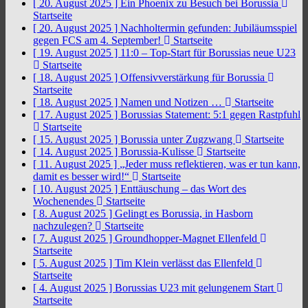
[ 20. August 2025 ]
Ein Phoenix zu Besuch bei Borussia
Startseite
[ 20. August 2025 ]
Nachholtermin gefunden: Jubiläumsspiel
gegen FCS am 4. September!
Startseite
[ 19. August 2025 ]
11:0 – Top-Start für Borussias neue U23
Startseite
[ 18. August 2025 ]
Offensivverstärkung für Borussia
Startseite
[ 18. August 2025 ]
Namen und Notizen …
Startseite
[ 17. August 2025 ]
Borussias Statement: 5:1 gegen Rastpfuhl
Startseite
[ 15. August 2025 ]
Borussia unter Zugzwang
Startseite
[ 14. August 2025 ]
Borussia-Kulisse
Startseite
[ 11. August 2025 ]
„Jeder muss reflektieren, was er tun kann,
damit es besser wird!“
Startseite
[ 10. August 2025 ]
Enttäuschung – das Wort des
Wochenendes
Startseite
[ 8. August 2025 ]
Gelingt es Borussia, in Hasborn
nachzulegen?
Startseite
[ 7. August 2025 ]
Groundhopper-Magnet Ellenfeld
Startseite
[ 5. August 2025 ]
Tim Klein verlässt das Ellenfeld
Startseite
[ 4. August 2025 ]
Borussias U23 mit gelungenem Start
Startseite