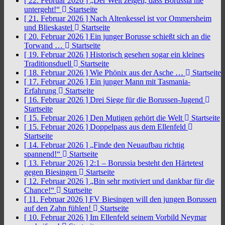
[ 22. Februar 2026 ]
„Der Welt zeigen, dass Borussia nie
untergeht!“
Startseite
[ 21. Februar 2026 ]
Nach Altenkessel ist vor Ommersheim
und Blieskastel
Startseite
[ 20. Februar 2026 ]
Ein junger Borusse schießt sich an die
Torwand …
Startseite
[ 19. Februar 2026 ]
Historisch gesehen sogar ein kleines
Traditionsduell
Startseite
[ 18. Februar 2026 ]
Wie Phönix aus der Asche …
Startseite
[ 17. Februar 2026 ]
Ein junger Mann mit Tasmania-
Erfahrung
Startseite
[ 16. Februar 2026 ]
Drei Siege für die Borussen-Jugend
Startseite
[ 15. Februar 2026 ]
Den Mutigen gehört die Welt
Startseite
[ 15. Februar 2026 ]
Doppelpass aus dem Ellenfeld
Startseite
[ 14. Februar 2026 ]
„Finde den Neuaufbau richtig
spannend!“
Startseite
[ 13. Februar 2026 ]
2:1 – Borussia besteht den Härtetest
gegen Biesingen
Startseite
[ 12. Februar 2026 ]
„Bin sehr motiviert und dankbar für die
Chance!“
Startseite
[ 11. Februar 2026 ]
FV Biesingen will den jungen Borussen
auf den Zahn fühlen!
Startseite
[ 10. Februar 2026 ]
Im Ellenfeld seinem Vorbild Neymar