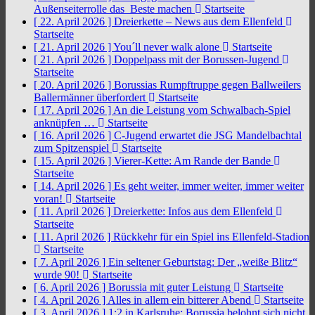
Außenseiterrolle das Beste machen
Startseite
[ 22. April 2026 ]
Dreierkette – News aus dem Ellenfeld
Startseite
[ 21. April 2026 ]
You´ll never walk alone
Startseite
[ 21. April 2026 ]
Doppelpass mit der Borussen-Jugend
Startseite
[ 20. April 2026 ]
Borussias Rumpftruppe gegen Ballweilers
Ballermänner überfordert
Startseite
[ 17. April 2026 ]
An die Leistung vom Schwalbach-Spiel
anknüpfen …
Startseite
[ 16. April 2026 ]
C-Jugend erwartet die JSG Mandelbachtal
zum Spitzenspiel
Startseite
[ 15. April 2026 ]
Vierer-Kette: Am Rande der Bande
Startseite
[ 14. April 2026 ]
Es geht weiter, immer weiter, immer weiter
voran!
Startseite
[ 11. April 2026 ]
Dreierkette: Infos aus dem Ellenfeld
Startseite
[ 11. April 2026 ]
Rückkehr für ein Spiel ins Ellenfeld-Stadion
Startseite
[ 7. April 2026 ]
Ein seltener Geburtstag: Der „weiße Blitz“
wurde 90!
Startseite
[ 6. April 2026 ]
Borussia mit guter Leistung
Startseite
[ 4. April 2026 ]
Alles in allem ein bitterer Abend
Startseite
[ 3. April 2026 ]
1:2 in Karlsruhe: Borussia belohnt sich nicht