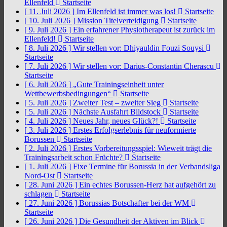
Ellenfeld
Startseite
[ 11. Juli 2026 ]
Im Ellenfeld ist immer was los!
Startseite
[ 10. Juli 2026 ]
Mission Titelverteidigung
Startseite
[ 9. Juli 2026 ]
Ein erfahrener Physiotherapeut ist zurück im
Ellenfeld!
Startseite
[ 8. Juli 2026 ]
Wir stellen vor: Dhiyauldin Fouzi Souysi
Startseite
[ 7. Juli 2026 ]
Wir stellen vor: Darius-Constantin Cherascu
Startseite
[ 6. Juli 2026 ]
„Gute Trainingseinheit unter
Wettbewerbsbedingungen“
Startseite
[ 5. Juli 2026 ]
Zweiter Test – zweiter Sieg
Startseite
[ 5. Juli 2026 ]
Nächste Ausfahrt Bildstock
Startseite
[ 4. Juli 2026 ]
Neues Jahr, neues Glück?!
Startseite
[ 3. Juli 2026 ]
Erstes Erfolgserlebnis für neuformierte
Borussen
Startseite
[ 2. Juli 2026 ]
Erstes Vorbereitungsspiel: Wieweit trägt die
Trainingsarbeit schon Früchte?
Startseite
[ 1. Juli 2026 ]
Fixe Termine für Borussia in der Verbandsliga
Nord-Ost
Startseite
[ 28. Juni 2026 ]
Ein echtes Borussen-Herz hat aufgehört zu
schlagen
Startseite
[ 27. Juni 2026 ]
Borussias Botschafter bei der WM
Startseite
[ 26. Juni 2026 ]
Die Gesundheit der Aktiven im Blick