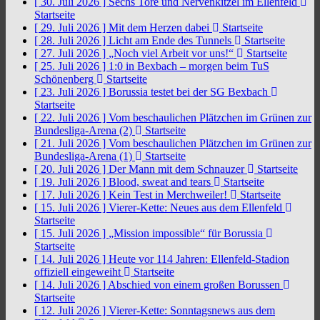
[ 30. Juli 2026 ]
Sechs Tore und Nervenkitzel im Ellenfeld
Startseite
[ 29. Juli 2026 ]
Mit dem Herzen dabei
Startseite
[ 28. Juli 2026 ]
Licht am Ende des Tunnels
Startseite
[ 27. Juli 2026 ]
„Noch viel Arbeit vor uns!“
Startseite
[ 25. Juli 2026 ]
1:0 in Bexbach – morgen beim TuS
Schönenberg
Startseite
[ 23. Juli 2026 ]
Borussia testet bei der SG Bexbach
Startseite
[ 22. Juli 2026 ]
Vom beschaulichen Plätzchen im Grünen zur
Bundesliga-Arena (2)
Startseite
[ 21. Juli 2026 ]
Vom beschaulichen Plätzchen im Grünen zur
Bundesliga-Arena (1)
Startseite
[ 20. Juli 2026 ]
Der Mann mit dem Schnauzer
Startseite
[ 19. Juli 2026 ]
Blood, sweat and tears
Startseite
[ 17. Juli 2026 ]
Kein Test in Merchweiler!
Startseite
[ 15. Juli 2026 ]
Vierer-Kette: Neues aus dem Ellenfeld
Startseite
[ 15. Juli 2026 ]
„Mission impossible“ für Borussia
Startseite
[ 14. Juli 2026 ]
Heute vor 114 Jahren: Ellenfeld-Stadion
offiziell eingeweiht
Startseite
[ 14. Juli 2026 ]
Abschied von einem großen Borussen
Startseite
[ 12. Juli 2026 ]
Vierer-Kette: Sonntagsnews aus dem