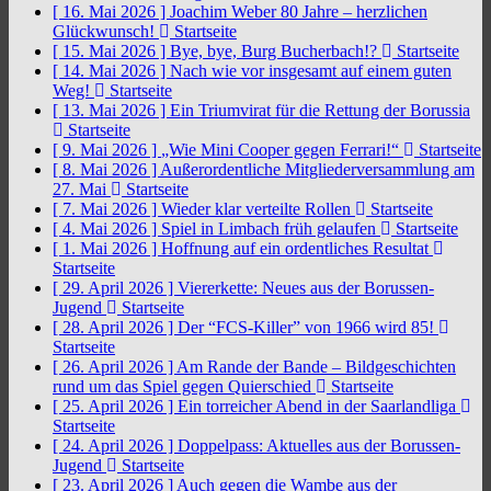
[ 16. Mai 2026 ]
Joachim Weber 80 Jahre – herzlichen
Glückwunsch!
Startseite
[ 15. Mai 2026 ]
Bye, bye, Burg Bucherbach!?
Startseite
[ 14. Mai 2026 ]
Nach wie vor insgesamt auf einem guten
Weg!
Startseite
[ 13. Mai 2026 ]
Ein Triumvirat für die Rettung der Borussia
Startseite
[ 9. Mai 2026 ]
„Wie Mini Cooper gegen Ferrari!“
Startseite
[ 8. Mai 2026 ]
Außerordentliche Mitgliederversammlung am
27. Mai
Startseite
[ 7. Mai 2026 ]
Wieder klar verteilte Rollen
Startseite
[ 4. Mai 2026 ]
Spiel in Limbach früh gelaufen
Startseite
[ 1. Mai 2026 ]
Hoffnung auf ein ordentliches Resultat
Startseite
[ 29. April 2026 ]
Viererkette: Neues aus der Borussen-
Jugend
Startseite
[ 28. April 2026 ]
Der “FCS-Killer” von 1966 wird 85!
Startseite
[ 26. April 2026 ]
Am Rande der Bande – Bildgeschichten
rund um das Spiel gegen Quierschied
Startseite
[ 25. April 2026 ]
Ein torreicher Abend in der Saarlandliga
Startseite
[ 24. April 2026 ]
Doppelpass: Aktuelles aus der Borussen-
Jugend
Startseite
[ 23. April 2026 ]
Auch gegen die Wambe aus der