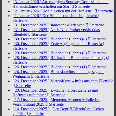
[ 3. Januar 2026 ]
Am morgigen Sonntag: Borussia bei den
Hallenstadtmeisterschaften am Start
Startseite
[ 2. Januar 2026 ]
„Mein Leben mit der Borussia“
Startseite
[ 1. Januar 2026 ]
Der Brand ist noch nicht gelöscht
Startseite
[ 31. Dezember 2025 ]
Jahresend-Gedanken
Startseite
[ 31. Dezember 2025 ]
Auch Nico Purket verlässt das
Ellenfeld
Startseite
[ 30. Dezember 2025 ]
Bilder eines Jahres (4)
Startseite
[ 30. Dezember 2025 ]
Erste Abgänge bei der Borussia
Startseite
[ 29. Dezember 2025 ]
Bilder eines Jahres (3)
Startseite
[ 28. Dezember 2025 ]
Rückschau: Bilder eines Jahres (2)
Startseite
[ 26. Dezember 2025 ]
Bilder eines Jahres (1)
Startseite
[ 24. Dezember 2025 ]
Borussia wünscht eine gesegnete
Weihnacht
Startseite
[ 24. Dezember 2025 ]
Vierer-Kette – Infos aus dem Ellenfeld
Startseite
[ 20. Dezember 2025 ]
Zwischen Horroszenario und
Hoffnungsschimmer
Startseite
[ 17. Dezember 2025 ]
Memento: Morgen Mitglieder-
Versammlung 2025
Startseite
[ 14. Dezember 2025 ]
„Den Begriff `Verein´ mit Leben
gefüllt“
Startseite