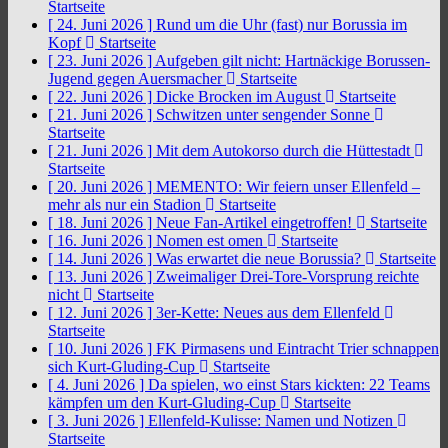
Startseite
[ 24. Juni 2026 ]
Rund um die Uhr (fast) nur Borussia im
Kopf
Startseite
[ 23. Juni 2026 ]
Aufgeben gilt nicht: Hartnäckige Borussen-
Jugend gegen Auersmacher
Startseite
[ 22. Juni 2026 ]
Dicke Brocken im August
Startseite
[ 21. Juni 2026 ]
Schwitzen unter sengender Sonne
Startseite
[ 21. Juni 2026 ]
Mit dem Autokorso durch die Hüttestadt
Startseite
[ 20. Juni 2026 ]
MEMENTO: Wir feiern unser Ellenfeld –
mehr als nur ein Stadion
Startseite
[ 18. Juni 2026 ]
Neue Fan-Artikel eingetroffen!
Startseite
[ 16. Juni 2026 ]
Nomen est omen
Startseite
[ 14. Juni 2026 ]
Was erwartet die neue Borussia?
Startseite
[ 13. Juni 2026 ]
Zweimaliger Drei-Tore-Vorsprung reichte
nicht
Startseite
[ 12. Juni 2026 ]
3er-Kette: Neues aus dem Ellenfeld
Startseite
[ 10. Juni 2026 ]
FK Pirmasens und Eintracht Trier schnappen
sich Kurt-Gluding-Cup
Startseite
[ 4. Juni 2026 ]
Da spielen, wo einst Stars kickten: 22 Teams
kämpfen um den Kurt-Gluding-Cup
Startseite
[ 3. Juni 2026 ]
Ellenfeld-Kulisse: Namen und Notizen
Startseite