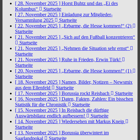
[ 28. November 2025 ]
Horst Buhtz und das „Ei des
Kolumbus“
Startseite
[ 27. November 2025 ]
Einladung zur Mitglieder-
Versammlung 2025
Startseite
[ 22. November 2025 ]
„Erbarme, die Hesse kommen!“ (2)
Startseite
[ 21. November 2025 ]
„Sich auf den Fußball konzentrieren“
Startseite
[ 21. November 2025 ]
„Nehmen die Situation sehr ernst“
Startseite
[ 21. November 2025 ]
Ruhe in Frieden, Erwin Türk!
Startseite
[ 20. November 2025 ]
„Erbarme, die Hesse kommen!“ (1)
Startseite
[ 18. November 2025 ]
Namen, Bilder, Notizen – Newsmix
aus dem Ellenfeld
Startseite
[ 17. November 2025 ]
Borussia rockt Reisbach
Startseite
[ 16. November 2025 ]
Daten, Fakten, Zahlen: Ein bisschen
Statistik für die Chronistik
Startseite
[ 15. November 2025 ]
In Reisbach die dürftige
Auswärtsbilanz endlich aufbessern!
Startseite
[ 14. November 2025 ]
Wiedersehen mit Markus Kneip
Startseite
[ 13. November 2025 ]
Borussia überwintert im
Saarlandpokal
Startseite