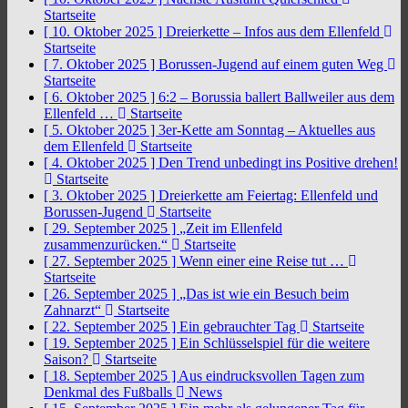
Startseite
[ 10. Oktober 2025 ]
Dreierkette – Infos aus dem Ellenfeld
Startseite
[ 7. Oktober 2025 ]
Borussen-Jugend auf einem guten Weg
Startseite
[ 6. Oktober 2025 ]
6:2 – Borussia ballert Ballweiler aus dem
Ellenfeld …
Startseite
[ 5. Oktober 2025 ]
3er-Kette am Sonntag – Aktuelles aus
dem Ellenfeld
Startseite
[ 4. Oktober 2025 ]
Den Trend unbedingt ins Positive drehen!
Startseite
[ 3. Oktober 2025 ]
Dreierkette am Feiertag: Ellenfeld und
Borussen-Jugend
Startseite
[ 29. September 2025 ]
„Zeit im Ellenfeld
zusammenzurücken.“
Startseite
[ 27. September 2025 ]
Wenn einer eine Reise tut …
Startseite
[ 26. September 2025 ]
„Das ist wie ein Besuch beim
Zahnarzt“
Startseite
[ 22. September 2025 ]
Ein gebrauchter Tag
Startseite
[ 19. September 2025 ]
Ein Schlüsselspiel für die weitere
Saison?
Startseite
[ 18. September 2025 ]
Aus eindrucksvollen Tagen zum
Denkmal des Fußballs
News