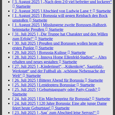
[ 3. August 2025 ]
„Nach dem 2:0 viel befreiter und lockerer“
Startseite
[ 2. August 2025 ]
Abschied von Ludwig Lang †
Startseite
[ 1. August 2025 ]
Borussia will gegen Reisbach den Bock
umstoßen
Startseite
[ 1. August 2025 ]
Misslungene zweite Borussen-Halbzeit,
heimstarke Preußen
Startseite
[ 31. Juli 2025 ]
„Die Truppe hat Charakter und den Willen
zum Erfolg!“
Startseite
[ 30. Juli 2025 ]
Preußen und Borussen wollen heute die
ersten Punkte
Startseite
[ 29. Juli 2025 ]
Borussia-Kulisse
Startseite
[ 28. Juli 2025 ]
„Innova Home Ellenfeld-Stadion“ – Altes
erhalten und neues gestalten
Startseite
[ 27. Juli 2025 ]
„Kinderinsel“, „Kükenkoje“, Saarpfalz-
Werkstatt“ und der Fußball als „schönste Nebensache der
Welt“
Startseite
[ 26. Juli 2025 ]
Bitterer Abend für Borussia
Startseite
[ 25. Juli 2025 ]
Lepidoptera Borussiae
Startseite
[ 25. Juli 2025 ]
Geburtstagsparty oder Party-Crash?
Startseite
[ 24. Juli 2025 ]
Ein Märchenprinz für Borussia?
Startseite
[ 24. Juli 2025 ]
120 Jahre Borussia: Eine alte junge Dame
feiert heute Geburtstag!
Startseite
[ 23. Juli 2025 ]
„Sag´ zum Abschied leise Servus!“