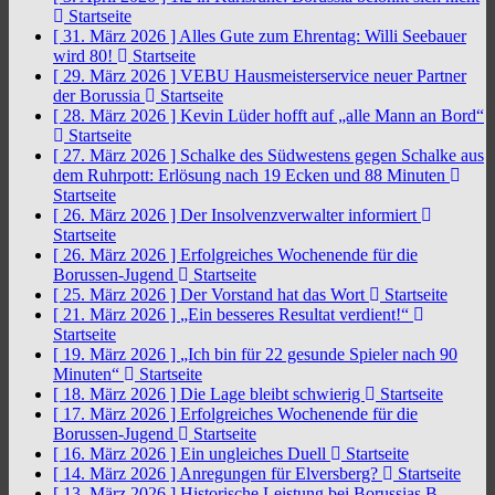
Startseite
[ 31. März 2026 ]
Alles Gute zum Ehrentag: Willi Seebauer
wird 80!
Startseite
[ 29. März 2026 ]
VEBU Hausmeisterservice neuer Partner
der Borussia
Startseite
[ 28. März 2026 ]
Kevin Lüder hofft auf „alle Mann an Bord“
Startseite
[ 27. März 2026 ]
Schalke des Südwestens gegen Schalke aus
dem Ruhrpott: Erlösung nach 19 Ecken und 88 Minuten
Startseite
[ 26. März 2026 ]
Der Insolvenzverwalter informiert
Startseite
[ 26. März 2026 ]
Erfolgreiches Wochenende für die
Borussen-Jugend
Startseite
[ 25. März 2026 ]
Der Vorstand hat das Wort
Startseite
[ 21. März 2026 ]
„Ein besseres Resultat verdient!“
Startseite
[ 19. März 2026 ]
„Ich bin für 22 gesunde Spieler nach 90
Minuten“
Startseite
[ 18. März 2026 ]
Die Lage bleibt schwierig
Startseite
[ 17. März 2026 ]
Erfolgreiches Wochenende für die
Borussen-Jugend
Startseite
[ 16. März 2026 ]
Ein ungleiches Duell
Startseite
[ 14. März 2026 ]
Anregungen für Elversberg?
Startseite
[ 13. März 2026 ]
Historische Leistung bei Borussias B-