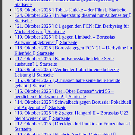
Startseite
[ 26. Oktober 2025 ]
Tobias Jänicke – der Film
Startseite
[ 24. Oktober 2025 ]
In Jägersburg diesmal nur Außenseiter
Startseite
[ 21. Oktober 2025 ]
6:1 gegen den FCN: Ein Derbysieg für
Michael Rosar
Startseite
[ 19. Oktober 2025 ]
0:1 gegen Limbach – Borussias
Aufwind abgebremst
Startseite
[ 18. Oktober 2025 ]
Borussia gegen FCN 21 – Derbytime im
Ellenfeld
Startseite
[ 17. Oktober 2025 ]
Kann Borussia die kleine Serie
ausbauen?
Startseite
[ 16. Oktober 2025 ]
Verdienter Lohn für eine beherzte
Leistung
Startseite
[ 15. Oktober 2025 ]
„Chrissie“ hätte seine helle Freude
gehabt
Startseite
[ 15. Oktober 2025 ]
Der „Ober-Borusse“ wird 55 –
herzlichen Glückwunsch!
Startseite
[ 14. Oktober 2025 ]
Schwalbach gegen Borussia: Pokalduell
auf Augenhöhe
Startseite
[ 13. Oktober 2025 ]
6:2 gegen Hangard II – Borussias U23
bleibt weiter dran
Startseite
[ 12. Oktober 2025 ]
Dreckige drei Punkte am Franzenhaus
Startseite
[ 10. Oktober 2025 ]
Nächste Ausfahrt Quierschied