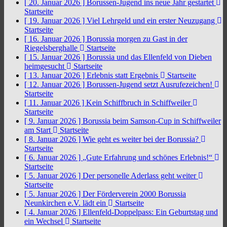
[ 20. Januar 2026 ]
Borussen-Jugend ins neue Jahr gestartet
Startseite
[ 19. Januar 2026 ]
Viel Lehrgeld und ein erster Neuzugang
Startseite
[ 16. Januar 2026 ]
Borussia morgen zu Gast in der
Riegelsberghalle
Startseite
[ 15. Januar 2026 ]
Borussia und das Ellenfeld von Dieben
heimgesucht
Startseite
[ 13. Januar 2026 ]
Erlebnis statt Ergebnis
Startseite
[ 12. Januar 2026 ]
Borussen-Jugend setzt Ausrufezeichen!
Startseite
[ 11. Januar 2026 ]
Kein Schiffbruch in Schiffweiler
Startseite
[ 9. Januar 2026 ]
Borussia beim Samson-Cup in Schiffweiler
am Start
Startseite
[ 8. Januar 2026 ]
Wie geht es weiter bei der Borussia?
Startseite
[ 6. Januar 2026 ]
„Gute Erfahrung und schönes Erlebnis!“
Startseite
[ 5. Januar 2026 ]
Der personelle Aderlass geht weiter
Startseite
[ 5. Januar 2026 ]
Der Förderverein 2000 Borussia
Neunkirchen e.V. lädt ein
Startseite
[ 4. Januar 2026 ]
Ellenfeld-Doppelpass: Ein Geburtstag und
ein Wechsel
Startseite