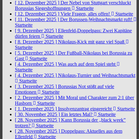
[ 12. Dezember 2025 ]
Der Nebel von Stuttgart verschluckt
Borussias Siegeshoffnungen
Startseite
[ 12. Dezember 2025 ]
Viele Fragen, alles offen!
Startseite
[ 11. Dezember 2025 ]
Der Borussen-Weihnachtsmarkt ruft!
Startseite
[ 9. Dezember 2025 ]
Ellenfeld-Doppelpass: Zwei Kapitäne
dürfen feiern
Startseite
[ 8. Dezember 2025 ]
Nikolaus-Kick mit ganz viel Spaß
Startseite
[ 5. Dezember 2025 ]
Der Fußball-Nikolaus bei Borussia zu
Gast
Startseite
[ 4. Dezember 2025 ]
Was auch auf dem Spiel steht
Startseite
[ 4. Dezember 2025 ]
Nikolaus-Turnier und Weihnachtsmarkt
Startseite
[ 3. Dezember 2025 ]
Borussias Not stößt auf viele
Emotionen
Startseite
[ 2. Dezember 2025 ]
Mit Moral und Charakter zum 2:1 über
Hasborn
Startseite
[ 1. Dezember 2025 ]
Insolvenzantrag eingereicht
Startseite
[ 30. November 2025 ]
Ein letztes Mal?
Startseite
[ 28. November 2025 ]
Kann Borussia der „black week”
trotzen?
Startseite
[ 28. November 2025 ]
Doppelpass: Aktuelles aus dem
Ellenfeld
Startseite