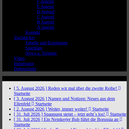
F Jugend
E Jugend
D Jugend
C Jugend
B Jugend
A Jugend
Kontakt
Tischkicker
Tabelle und Ergebnisse
Spielplan
News u. Termine
Video
Impressum
Datenschutz
News Ticker
[ 5. August 2026 ]
Reden wir mal über die zweite Reihe!
Startseite
[ 3. August 2026 ]
Namen und Notizen: Neues aus dem
Ellenfeld
Startseite
[ 2. August 2026 ]
Weiter, immer weiter!
Startseite
[ 31. Juli 2026 ]
Spannung steigt – jetzt geht´s los!
Startseite
[ 31. Juli 2026 ]
Ein Neinkerjer Bub führt die Borussia an
Startseite