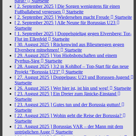
parat?
Startseite
[ 2. September 2025 ]
Die Sorgen wenigstens für einen
Fußballabend vergessen
Startseite
[ 2. September 2025 ]
Wiedersehen macht Freude
Startseite
[ 2. September 2025 ]
Alle Neune für Borussias U23
Startseite
[ 1. September 2025 ]
Doppelspieltag gegen Elversberg: Tor-
Flut im Ellenfeld
Startseite
[ 30. August 2025 ]
Rückenwind aus Bliesmengen gegen
Elversberg mitnehmen!
Startseite
[ 29. August 2025 ]
Von Hiobsbotschaften und einem
Pyrrhus-Sieg
Startseite
[ 28. August 2025 ]
3:2 in Kohlhof – Top-Start für das neue
Projekt “Borussia U23”
Startseite
[ 27. August 2025 ]
Doppelpass: U23 und Borussen-Jugend
Startseite
[ 26. August 2025 ]
Wer hier ist, ist hin und weg!
Startseite
[ 23. August 2025 ]
Ein Dreier zum Jänicke-Einstand
Startseite
[ 23. August 2025 ]
Gutes tun und der Borussia guttun!
Startseite
[ 22. August 2025 ]
Wohin geht die Reise der Borussia?
Startseite
[ 21. August 2025 ]
Borussias VAR – der Mann mit dem
untrüglichen Auge
Startseite