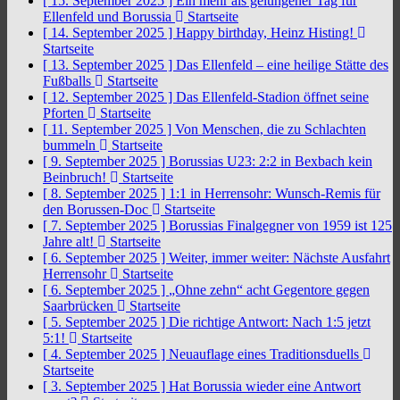
[ 15. September 2025 ]
Ein mehr als gelungener Tag für
Ellenfeld und Borussia
Startseite
[ 14. September 2025 ]
Happy birthday, Heinz Histing!
Startseite
[ 13. September 2025 ]
Das Ellenfeld – eine heilige Stätte des
Fußballs
Startseite
[ 12. September 2025 ]
Das Ellenfeld-Stadion öffnet seine
Pforten
Startseite
[ 11. September 2025 ]
Von Menschen, die zu Schlachten
bummeln
Startseite
[ 9. September 2025 ]
Borussias U23: 2:2 in Bexbach kein
Beinbruch!
Startseite
[ 8. September 2025 ]
1:1 in Herrensohr: Wunsch-Remis für
den Borussen-Doc
Startseite
[ 7. September 2025 ]
Borussias Finalgegner von 1959 ist 125
Jahre alt!
Startseite
[ 6. September 2025 ]
Weiter, immer weiter: Nächste Ausfahrt
Herrensohr
Startseite
[ 6. September 2025 ]
„Ohne zehn“ acht Gegentore gegen
Saarbrücken
Startseite
[ 5. September 2025 ]
Die richtige Antwort: Nach 1:5 jetzt
5:1!
Startseite
[ 4. September 2025 ]
Neuauflage eines Traditionsduells
Startseite
[ 3. September 2025 ]
Hat Borussia wieder eine Antwort