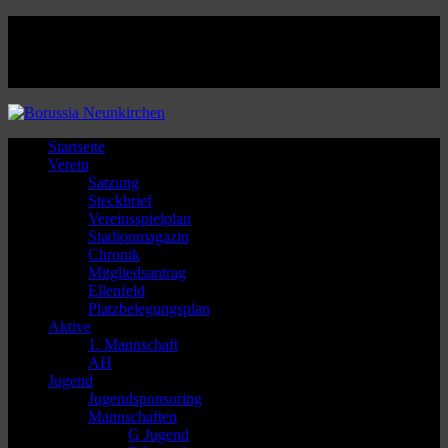
Facebook
Twitter
Instagram
Youtube
Startseite
Verein
Satzung
Steckbrief
Vereinsspielplan
Stadionmagazin
Chronik
Mitgliedsantrag
Ellenfeld
Platzbelegungsplan
Aktive
1. Mannschaft
AH
Jugend
Jugendsponsoring
Mannschaften
G Jugend