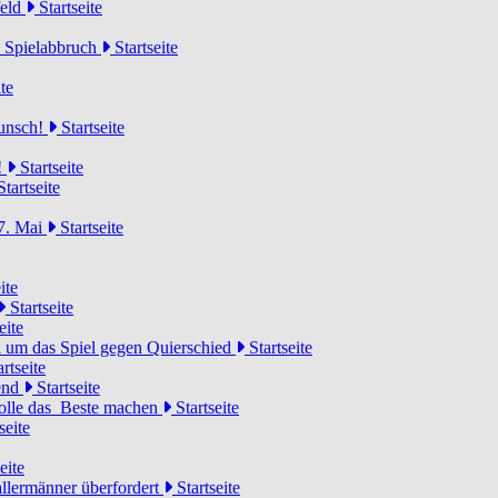
feld
Startseite
n Spielabbruch
Startseite
te
wunsch!
Startseite
!
Startseite
tartseite
7. Mai
Startseite
ite
Startseite
eite
 um das Spiel gegen Quierschied
Startseite
rtseite
gend
Startseite
olle das Beste machen
Startseite
seite
eite
llermänner überfordert
Startseite