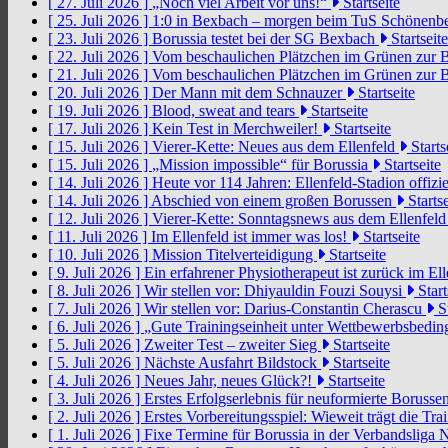
[ 27. Juli 2026 ]
„Noch viel Arbeit vor uns!“
Startseite
[ 25. Juli 2026 ]
1:0 in Bexbach – morgen beim TuS Schönenb
[ 23. Juli 2026 ]
Borussia testet bei der SG Bexbach
Startseite
[ 22. Juli 2026 ]
Vom beschaulichen Plätzchen im Grünen zur 
[ 21. Juli 2026 ]
Vom beschaulichen Plätzchen im Grünen zur 
[ 20. Juli 2026 ]
Der Mann mit dem Schnauzer
Startseite
[ 19. Juli 2026 ]
Blood, sweat and tears
Startseite
[ 17. Juli 2026 ]
Kein Test in Merchweiler!
Startseite
[ 15. Juli 2026 ]
Vierer-Kette: Neues aus dem Ellenfeld
Starts
[ 15. Juli 2026 ]
„Mission impossible“ für Borussia
Startseite
[ 14. Juli 2026 ]
Heute vor 114 Jahren: Ellenfeld-Stadion offizi
[ 14. Juli 2026 ]
Abschied von einem großen Borussen
Startse
[ 12. Juli 2026 ]
Vierer-Kette: Sonntagsnews aus dem Ellenfel
[ 11. Juli 2026 ]
Im Ellenfeld ist immer was los!
Startseite
[ 10. Juli 2026 ]
Mission Titelverteidigung
Startseite
[ 9. Juli 2026 ]
Ein erfahrener Physiotherapeut ist zurück im El
[ 8. Juli 2026 ]
Wir stellen vor: Dhiyauldin Fouzi Souysi
Start
[ 7. Juli 2026 ]
Wir stellen vor: Darius-Constantin Cherascu
St
[ 6. Juli 2026 ]
„Gute Trainingseinheit unter Wettbewerbsbedi
[ 5. Juli 2026 ]
Zweiter Test – zweiter Sieg
Startseite
[ 5. Juli 2026 ]
Nächste Ausfahrt Bildstock
Startseite
[ 4. Juli 2026 ]
Neues Jahr, neues Glück?!
Startseite
[ 3. Juli 2026 ]
Erstes Erfolgserlebnis für neuformierte Borusse
[ 2. Juli 2026 ]
Erstes Vorbereitungsspiel: Wieweit trägt die Tr
[ 1. Juli 2026 ]
Fixe Termine für Borussia in der Verbandsliga