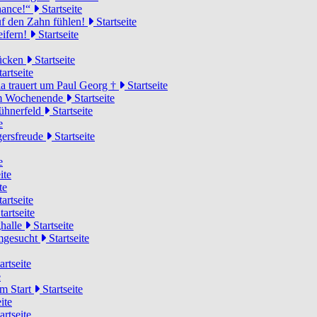
Chance!“
Startseite
uf den Zahn fühlen!
Startseite
eifern!
Startseite
rücken
Startseite
artseite
a trauert um Paul Georg †
Startseite
hem Wochenende
Startseite
Hühnerfeld
Startseite
e
ägersfreude
Startseite
e
ite
te
artseite
tartseite
ghalle
Startseite
imgesucht
Startseite
artseite
e
am Start
Startseite
ite
artseite