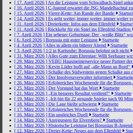
[ 17. April 2026 ]
An die Leistung vom Schwalbach-Spiel an
[ 16. April 2026 ]
C-Jugend erwartet die JSG Mandelbachtal z
[ 15. April 2026 ]
Vierer-Kette: Am Rande der Bande
Startsei
[ 14. April 2026 ]
Es geht weiter, immer weiter, immer weiter 
[ 11. April 2026 ]
Dreierkette: Infos aus dem Ellenfeld
Startse
[ 11. April 2026 ]
Rückkehr für ein Spiel ins Ellenfeld-Stadion
[ 7. April 2026 ]
Ein seltener Geburtstag: Der „weiße Blitz“ w
[ 6. April 2026 ]
Borussia mit guter Leistung
Startseite
[ 4. April 2026 ]
Alles in allem ein bitterer Abend
Startseite
[ 3. April 2026 ]
1:2 in Karlsruhe: Borussia belohnt sich nicht
[ 31. März 2026 ]
Alles Gute zum Ehrentag: Willi Seebauer wi
[ 29. März 2026 ]
VEBU Hausmeisterservice neuer Partner der
[ 28. März 2026 ]
Kevin Lüder hofft auf „alle Mann an Bord“
[ 27. März 2026 ]
Schalke des Südwestens gegen Schalke aus 
[ 26. März 2026 ]
Der Insolvenzverwalter informiert
Startseit
[ 26. März 2026 ]
Erfolgreiches Wochenende für die Borussen
[ 25. März 2026 ]
Der Vorstand hat das Wort
Startseite
[ 21. März 2026 ]
„Ein besseres Resultat verdient!“
Startseite
[ 19. März 2026 ]
„Ich bin für 22 gesunde Spieler nach 90 Mi
[ 18. März 2026 ]
Die Lage bleibt schwierig
Startseite
[ 17. März 2026 ]
Erfolgreiches Wochenende für die Borussen
[ 16. März 2026 ]
Ein ungleiches Duell
Startseite
[ 14. März 2026 ]
Anregungen für Elversberg?
Startseite
[ 13. März 2026 ]
Historische Leistung bei Borussias B-Jugen
[ 12. März 2026 ]
Dreier-Kette: Neues aus dem Ellenfeld
Star