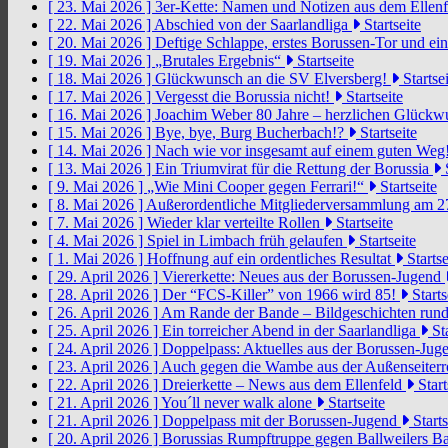
[ 23. Mai 2026 ]
3er-Kette: Namen und Notizen aus dem Ellen
[ 22. Mai 2026 ]
Abschied von der Saarlandliga
Startseite
[ 20. Mai 2026 ]
Deftige Schlappe, erstes Borussen-Tor und ei
[ 19. Mai 2026 ]
„Brutales Ergebnis“
Startseite
[ 18. Mai 2026 ]
Glückwunsch an die SV Elversberg!
Startsei
[ 17. Mai 2026 ]
Vergesst die Borussia nicht!
Startseite
[ 16. Mai 2026 ]
Joachim Weber 80 Jahre – herzlichen Glück
[ 15. Mai 2026 ]
Bye, bye, Burg Bucherbach!?
Startseite
[ 14. Mai 2026 ]
Nach wie vor insgesamt auf einem guten Weg
[ 13. Mai 2026 ]
Ein Triumvirat für die Rettung der Borussia
S
[ 9. Mai 2026 ]
„Wie Mini Cooper gegen Ferrari!“
Startseite
[ 8. Mai 2026 ]
Außerordentliche Mitgliederversammlung am 2
[ 7. Mai 2026 ]
Wieder klar verteilte Rollen
Startseite
[ 4. Mai 2026 ]
Spiel in Limbach früh gelaufen
Startseite
[ 1. Mai 2026 ]
Hoffnung auf ein ordentliches Resultat
Startse
[ 29. April 2026 ]
Viererkette: Neues aus der Borussen-Jugend
[ 28. April 2026 ]
Der “FCS-Killer” von 1966 wird 85!
Starts
[ 26. April 2026 ]
Am Rande der Bande – Bildgeschichten rund
[ 25. April 2026 ]
Ein torreicher Abend in der Saarlandliga
Sta
[ 24. April 2026 ]
Doppelpass: Aktuelles aus der Borussen-Ju
[ 23. April 2026 ]
Auch gegen die Wambe aus der Außenseiterr
[ 22. April 2026 ]
Dreierkette – News aus dem Ellenfeld
Start
[ 21. April 2026 ]
You´ll never walk alone
Startseite
[ 21. April 2026 ]
Doppelpass mit der Borussen-Jugend
Starts
[ 20. April 2026 ]
Borussias Rumpftruppe gegen Ballweilers Ba