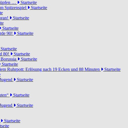
knüpfen …
Startseite
um Spitzenspiel
Startseite
te
voran!
Startseite
ite
Startseite
urde 90!
Startseite
Startseite
rd 80!
Startseite
 Borussia
Startseite
Startseite
dem Ruhrpott: Erlösung nach 19 Ecken und 88 Minuten
Startseite
e
-Jugend
Startseite
nuten“
Startseite
-Jugend
Startseite
d
Startseite
tseite