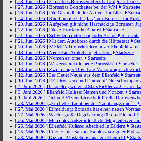
[ 28. Juni 2026 ]
Ein echtes Borussen-Herz hat aufgehört zu s
[ 27. Juni 2026 ]
Borussias Botschafter bei der WM
Startseite
[ 26. Juni 2026 ]
Die Gesundheit der Aktiven im Blick
Startse
[ 24. Juni 2026 ]
Rund um die Uhr (fast) nur Borussia im Kopf
[ 23. Juni 2026 ]
Aufgeben gilt nicht: Hartnäckige Borussen-
[ 22. Juni 2026 ]
Dicke Brocken im August
Startseite
[ 21. Juni 2026 ]
Schwitzen unter sengender Sonne
Startseite
[ 21. Juni 2026 ]
Mit dem Autokorso durch die Hüttestadt
Star
[ 20. Juni 2026 ]
MEMENTO: Wir feiern unser Ellenfeld – mehr
[ 18. Juni 2026 ]
Neue Fan-Artikel eingetroffen!
Startseite
[ 16. Juni 2026 ]
Nomen est omen
Startseite
[ 14. Juni 2026 ]
Was erwartet die neue Borussia?
Startseite
[ 13. Juni 2026 ]
Zweimaliger Drei-Tore-Vorsprung reichte nic
[ 12. Juni 2026 ]
3er-Kette: Neues aus dem Ellenfeld
Startseit
[ 10. Juni 2026 ]
FK Pirmasens und Eintracht Trier schnappen
[ 4. Juni 2026 ]
Da spielen, wo einst Stars kickten: 22 Teams
[ 3. Juni 2026 ]
Ellenfeld-Kulisse: Namen und Notizen
Startse
[ 1. Juni 2026 ]
Titel und Vizemeisterschaft für die Borussen-J
[ 28. Mai 2026 ]
„Ein helles Licht bei der Nacht angezünd´t“
[ 27. Mai 2026 ]
Eilmeldung: Borussia hat einen neuen Vorsta
[ 27. Mai 2026 ]
Wieder große Begeisterung für das Kleinod El
[ 26. Mai 2026 ]
Memento: Außerordentliche Mitgliederversa
[ 26. Mai 2026 ]
Ellenfeld-Kulisse: Abschied in Bildern
Starts
[ 25. Mai 2026 ]
Emotionaler Saisonabschluss vor guter Kuliss
[ 23. Mai 2026 ]
Die vier Musketiere aus dem Ellenfeld
Starts