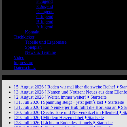
F Jugend
E Jugend
D Jugend
C Jugend
B Jugend
A Jugend
Kontakt
Tischkicker
Tabelle und Ergebnisse
Spielplan
News u. Termine
Video
Impressum
Datenschutz
News Ticker
[ 5. August 2026 ]
Reden wir mal über die zweite Reihe!
Star
[ 3. August 2026 ]
Namen und Notizen: Neues aus dem Ellenf
[ 2. August 2026 ]
Weiter, immer weiter!
Startseite
[ 31. Juli 2026 ]
Spannung steigt – jetzt geht´s los!
Startseite
[ 31. Juli 2026 ]
Ein Neinkerjer Bub führt die Borussia an
Star
[ 30. Juli 2026 ]
Sechs Tore und Nervenkitzel im Ellenfeld
Sta
[ 29. Juli 2026 ]
Mit dem Herzen dabei
Startseite
[ 28. Juli 2026 ]
Licht am Ende des Tunnels
Startseite