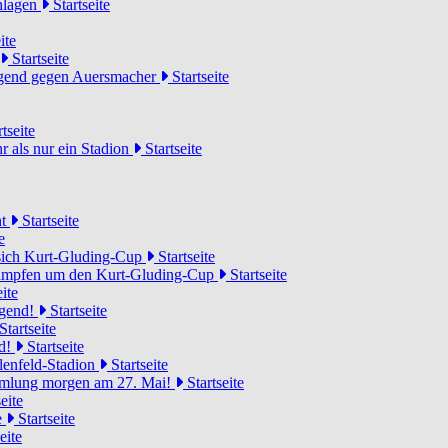
chlagen
Startseite
ite
Startseite
Jugend gegen Auersmacher
Startseite
tseite
 als nur ein Stadion
Startseite
ht
Startseite
e
 sich Kurt-Gluding-Cup
Startseite
 kämpfen um den Kurt-Gluding-Cup
Startseite
ite
ugend!
Startseite
Startseite
nd!
Startseite
lenfeld-Stadion
Startseite
mmlung morgen am 27. Mai!
Startseite
eite
e
Startseite
eite