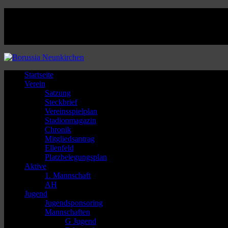
Facebook
Twitter
Instagram
Youtube
Startseite
Verein
Satzung
Steckbrief
Vereinsspielplan
Stadionmagazin
Chronik
Mitgliedsantrag
Ellenfeld
Platzbelegungsplan
Aktive
1. Mannschaft
AH
Jugend
Jugendsponsoring
Mannschaften
G Jugend