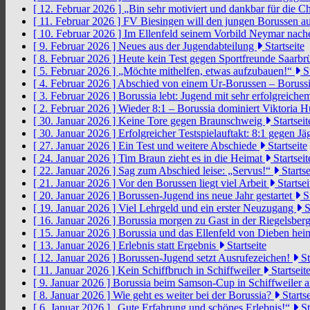
[ 12. Februar 2026 ]
„Bin sehr motiviert und dankbar für die 
[ 11. Februar 2026 ]
FV Biesingen will den jungen Borussen a
[ 10. Februar 2026 ]
Im Ellenfeld seinem Vorbild Neymar nach
[ 9. Februar 2026 ]
Neues aus der Jugendabteilung
Startseite
[ 8. Februar 2026 ]
Heute kein Test gegen Sportfreunde Saarb
[ 5. Februar 2026 ]
„Möchte mithelfen, etwas aufzubauen!“
St
[ 4. Februar 2026 ]
Abschied von einem Ur-Borussen – Borussi
[ 3. Februar 2026 ]
Borussia lebt: Jugend mit sehr erfolgreic
[ 2. Februar 2026 ]
Wieder 8:1 – Borussia dominiert Viktoria 
[ 30. Januar 2026 ]
Keine Tore gegen Braunschweig
Startseit
[ 30. Januar 2026 ]
Erfolgreicher Testspielauftakt: 8:1 gegen J
[ 27. Januar 2026 ]
Ein Test und weitere Abschiede
Startseite
[ 24. Januar 2026 ]
Tim Braun zieht es in die Heimat
Startseit
[ 22. Januar 2026 ]
Sag zum Abschied leise: „Servus!“
Startse
[ 21. Januar 2026 ]
Vor den Borussen liegt viel Arbeit
Startsei
[ 20. Januar 2026 ]
Borussen-Jugend ins neue Jahr gestartet
St
[ 19. Januar 2026 ]
Viel Lehrgeld und ein erster Neuzugang
S
[ 16. Januar 2026 ]
Borussia morgen zu Gast in der Riegelsber
[ 15. Januar 2026 ]
Borussia und das Ellenfeld von Dieben he
[ 13. Januar 2026 ]
Erlebnis statt Ergebnis
Startseite
[ 12. Januar 2026 ]
Borussen-Jugend setzt Ausrufezeichen!
St
[ 11. Januar 2026 ]
Kein Schiffbruch in Schiffweiler
Startseit
[ 9. Januar 2026 ]
Borussia beim Samson-Cup in Schiffweiler 
[ 8. Januar 2026 ]
Wie geht es weiter bei der Borussia?
Startse
[ 6. Januar 2026 ]
„Gute Erfahrung und schönes Erlebnis!“
St