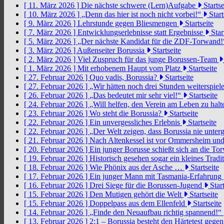
[ 11. März 2026 ]
Die nächste schwere (Lern)Aufgabe
Startse
[ 10. März 2026 ]
„Denn das hier ist noch nicht vorbei!“
Start
[ 9. März 2026 ]
Lehrstunde gegen Bliesmengen
Startseite
[ 7. März 2026 ]
Entwicklungserlebnisse statt Ergebnisse
Star
[ 5. März 2026 ]
„Der nächste Kandidat für die ZDF-Torwand
[ 3. März 2026 ]
Außenseiter Borussia
Startseite
[ 2. März 2026 ]
Viel Zuspruch für das junge Borussen-Team
[ 1. März 2026 ]
Mit erhobenem Haupt vom Platz
Startseite
[ 27. Februar 2026 ]
Quo vadis, Borussia?
Startseite
[ 27. Februar 2026 ]
„Wir hätten noch drei Stunden weiterspi
[ 26. Februar 2026 ]
„Das bedeutet mir sehr viel!“
Startseite
[ 24. Februar 2026 ]
„Will helfen, den Verein am Leben zu hal
[ 23. Februar 2026 ]
Wo steht die Borussia?
Startseite
[ 22. Februar 2026 ]
Ein unvergessliches Erlebnis
Startseite
[ 22. Februar 2026 ]
„Der Welt zeigen, dass Borussia nie unter
[ 21. Februar 2026 ]
Nach Altenkessel ist vor Ommersheim und
[ 20. Februar 2026 ]
Ein junger Borusse schießt sich an die 
[ 19. Februar 2026 ]
Historisch gesehen sogar ein kleines Tradi
[ 18. Februar 2026 ]
Wie Phönix aus der Asche …
Startseite
[ 17. Februar 2026 ]
Ein junger Mann mit Tasmania-Erfahrung
[ 16. Februar 2026 ]
Drei Siege für die Borussen-Jugend
Start
[ 15. Februar 2026 ]
Den Mutigen gehört die Welt
Startseite
[ 15. Februar 2026 ]
Doppelpass aus dem Ellenfeld
Startseite
[ 14. Februar 2026 ]
„Finde den Neuaufbau richtig spannend!“
[ 13. Februar 2026 ]
2:1 – Borussia besteht den Härtetest gege