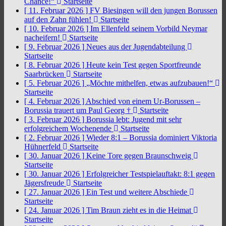
Chance!“
Startseite
[ 11. Februar 2026 ]
FV Biesingen will den jungen Borussen
auf den Zahn fühlen!
Startseite
[ 10. Februar 2026 ]
Im Ellenfeld seinem Vorbild Neymar
nacheifern!
Startseite
[ 9. Februar 2026 ]
Neues aus der Jugendabteilung
Startseite
[ 8. Februar 2026 ]
Heute kein Test gegen Sportfreunde
Saarbrücken
Startseite
[ 5. Februar 2026 ]
„Möchte mithelfen, etwas aufzubauen!“
Startseite
[ 4. Februar 2026 ]
Abschied von einem Ur-Borussen –
Borussia trauert um Paul Georg †
Startseite
[ 3. Februar 2026 ]
Borussia lebt: Jugend mit sehr
erfolgreichem Wochenende
Startseite
[ 2. Februar 2026 ]
Wieder 8:1 – Borussia dominiert Viktoria
Hühnerfeld
Startseite
[ 30. Januar 2026 ]
Keine Tore gegen Braunschweig
Startseite
[ 30. Januar 2026 ]
Erfolgreicher Testspielauftakt: 8:1 gegen
Jägersfreude
Startseite
[ 27. Januar 2026 ]
Ein Test und weitere Abschiede
Startseite
[ 24. Januar 2026 ]
Tim Braun zieht es in die Heimat
Startseite