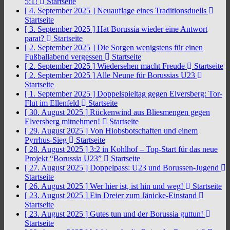
5:1!
Startseite
[ 4. September 2025 ]
Neuauflage eines Traditionsduells
Startseite
[ 3. September 2025 ]
Hat Borussia wieder eine Antwort
parat?
Startseite
[ 2. September 2025 ]
Die Sorgen wenigstens für einen
Fußballabend vergessen
Startseite
[ 2. September 2025 ]
Wiedersehen macht Freude
Startseite
[ 2. September 2025 ]
Alle Neune für Borussias U23
Startseite
[ 1. September 2025 ]
Doppelspieltag gegen Elversberg: Tor-
Flut im Ellenfeld
Startseite
[ 30. August 2025 ]
Rückenwind aus Bliesmengen gegen
Elversberg mitnehmen!
Startseite
[ 29. August 2025 ]
Von Hiobsbotschaften und einem
Pyrrhus-Sieg
Startseite
[ 28. August 2025 ]
3:2 in Kohlhof – Top-Start für das neue
Projekt “Borussia U23”
Startseite
[ 27. August 2025 ]
Doppelpass: U23 und Borussen-Jugend
Startseite
[ 26. August 2025 ]
Wer hier ist, ist hin und weg!
Startseite
[ 23. August 2025 ]
Ein Dreier zum Jänicke-Einstand
Startseite
[ 23. August 2025 ]
Gutes tun und der Borussia guttun!
Startseite