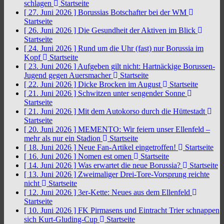
schlagen
Startseite
[ 27. Juni 2026 ]
Borussias Botschafter bei der WM
Startseite
[ 26. Juni 2026 ]
Die Gesundheit der Aktiven im Blick
Startseite
[ 24. Juni 2026 ]
Rund um die Uhr (fast) nur Borussia im
Kopf
Startseite
[ 23. Juni 2026 ]
Aufgeben gilt nicht: Hartnäckige Borussen-
Jugend gegen Auersmacher
Startseite
[ 22. Juni 2026 ]
Dicke Brocken im August
Startseite
[ 21. Juni 2026 ]
Schwitzen unter sengender Sonne
Startseite
[ 21. Juni 2026 ]
Mit dem Autokorso durch die Hüttestadt
Startseite
[ 20. Juni 2026 ]
MEMENTO: Wir feiern unser Ellenfeld –
mehr als nur ein Stadion
Startseite
[ 18. Juni 2026 ]
Neue Fan-Artikel eingetroffen!
Startseite
[ 16. Juni 2026 ]
Nomen est omen
Startseite
[ 14. Juni 2026 ]
Was erwartet die neue Borussia?
Startseite
[ 13. Juni 2026 ]
Zweimaliger Drei-Tore-Vorsprung reichte
nicht
Startseite
[ 12. Juni 2026 ]
3er-Kette: Neues aus dem Ellenfeld
Startseite
[ 10. Juni 2026 ]
FK Pirmasens und Eintracht Trier schnappen
sich Kurt-Gluding-Cup
Startseite