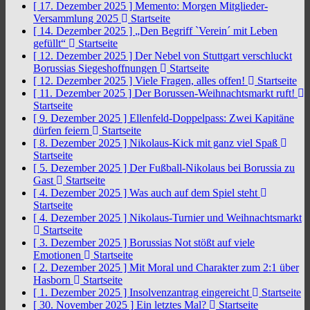
[ 17. Dezember 2025 ]
Memento: Morgen Mitglieder-
Versammlung 2025
Startseite
[ 14. Dezember 2025 ]
„Den Begriff `Verein´ mit Leben
gefüllt“
Startseite
[ 12. Dezember 2025 ]
Der Nebel von Stuttgart verschluckt
Borussias Siegeshoffnungen
Startseite
[ 12. Dezember 2025 ]
Viele Fragen, alles offen!
Startseite
[ 11. Dezember 2025 ]
Der Borussen-Weihnachtsmarkt ruft!
Startseite
[ 9. Dezember 2025 ]
Ellenfeld-Doppelpass: Zwei Kapitäne
dürfen feiern
Startseite
[ 8. Dezember 2025 ]
Nikolaus-Kick mit ganz viel Spaß
Startseite
[ 5. Dezember 2025 ]
Der Fußball-Nikolaus bei Borussia zu
Gast
Startseite
[ 4. Dezember 2025 ]
Was auch auf dem Spiel steht
Startseite
[ 4. Dezember 2025 ]
Nikolaus-Turnier und Weihnachtsmarkt
Startseite
[ 3. Dezember 2025 ]
Borussias Not stößt auf viele
Emotionen
Startseite
[ 2. Dezember 2025 ]
Mit Moral und Charakter zum 2:1 über
Hasborn
Startseite
[ 1. Dezember 2025 ]
Insolvenzantrag eingereicht
Startseite
[ 30. November 2025 ]
Ein letztes Mal?
Startseite