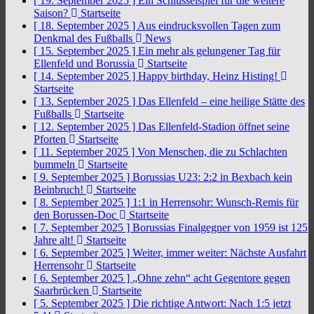
[ 19. September 2025 ]
Ein Schlüsselspiel für die weitere
Saison?
Startseite
[ 18. September 2025 ]
Aus eindrucksvollen Tagen zum
Denkmal des Fußballs
News
[ 15. September 2025 ]
Ein mehr als gelungener Tag für
Ellenfeld und Borussia
Startseite
[ 14. September 2025 ]
Happy birthday, Heinz Histing!
Startseite
[ 13. September 2025 ]
Das Ellenfeld – eine heilige Stätte des
Fußballs
Startseite
[ 12. September 2025 ]
Das Ellenfeld-Stadion öffnet seine
Pforten
Startseite
[ 11. September 2025 ]
Von Menschen, die zu Schlachten
bummeln
Startseite
[ 9. September 2025 ]
Borussias U23: 2:2 in Bexbach kein
Beinbruch!
Startseite
[ 8. September 2025 ]
1:1 in Herrensohr: Wunsch-Remis für
den Borussen-Doc
Startseite
[ 7. September 2025 ]
Borussias Finalgegner von 1959 ist 125
Jahre alt!
Startseite
[ 6. September 2025 ]
Weiter, immer weiter: Nächste Ausfahrt
Herrensohr
Startseite
[ 6. September 2025 ]
„Ohne zehn“ acht Gegentore gegen
Saarbrücken
Startseite
[ 5. September 2025 ]
Die richtige Antwort: Nach 1:5 jetzt