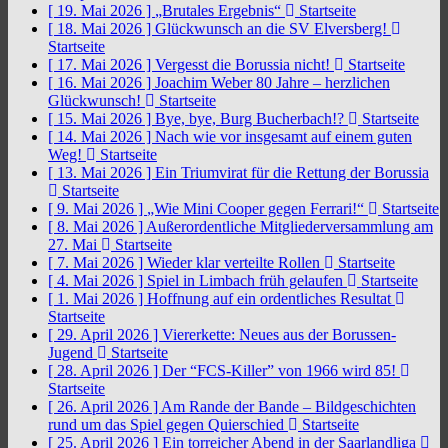
[ 19. Mai 2026 ]
„Brutales Ergebnis“
Startseite
[ 18. Mai 2026 ]
Glückwunsch an die SV Elversberg!
Startseite
[ 17. Mai 2026 ]
Vergesst die Borussia nicht!
Startseite
[ 16. Mai 2026 ]
Joachim Weber 80 Jahre – herzlichen
Glückwunsch!
Startseite
[ 15. Mai 2026 ]
Bye, bye, Burg Bucherbach!?
Startseite
[ 14. Mai 2026 ]
Nach wie vor insgesamt auf einem guten
Weg!
Startseite
[ 13. Mai 2026 ]
Ein Triumvirat für die Rettung der Borussia
Startseite
[ 9. Mai 2026 ]
„Wie Mini Cooper gegen Ferrari!“
Startseite
[ 8. Mai 2026 ]
Außerordentliche Mitgliederversammlung am
27. Mai
Startseite
[ 7. Mai 2026 ]
Wieder klar verteilte Rollen
Startseite
[ 4. Mai 2026 ]
Spiel in Limbach früh gelaufen
Startseite
[ 1. Mai 2026 ]
Hoffnung auf ein ordentliches Resultat
Startseite
[ 29. April 2026 ]
Viererkette: Neues aus der Borussen-
Jugend
Startseite
[ 28. April 2026 ]
Der “FCS-Killer” von 1966 wird 85!
Startseite
[ 26. April 2026 ]
Am Rande der Bande – Bildgeschichten
rund um das Spiel gegen Quierschied
Startseite
[ 25. April 2026 ]
Ein torreicher Abend in der Saarlandliga