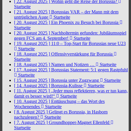
[ 22. August 2025 ]
Wohin geht die Reise der Borussia?
Startseite
[ 21. August 2025 ]
Borussias VAR – der Mann mit dem
untrüglichen Auge
Startseite
[ 20. August 2025 ]
Ein Phoenix zu Besuch bei Borussia
Startseite
[ 20. August 2025 ]
Nachholtermin gefunden: Jubiläumsspiel
gegen FCS am 4. September!
Startseite
[ 19. August 2025 ]
11:0 – Top-Start für Borussias neue U23
Startseite
[ 18. August 2025 ]
Offensivverstärkung für Borussia
Startseite
[ 18. August 2025 ]
Namen und Notizen …
Startseite
[ 17. August 2025 ]
Borussias Statement: 5:1 gegen Rastpfuhl
Startseite
[ 15. August 2025 ]
Borussia unter Zugzwang
Startseite
[ 14. August 2025 ]
Borussia-Kulisse
Startseite
[ 11. August 2025 ]
„Jeder muss reflektieren, was er tun kann,
damit es besser wird!“
Startseite
[ 10. August 2025 ]
Enttäuschung – das Wort des
Wochenendes
Startseite
[ 8. August 2025 ]
Gelingt es Borussia, in Hasborn
nachzulegen?
Startseite
[ 7. August 2025 ]
Groundhopper-Magnet Ellenfeld
Startseite