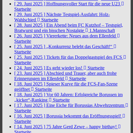
[ 29. Juni 2025 ]
Hoffnungsvoller Start für die neue U23
Startseite
[ 29. Juni 2025 ]
Nächste Testspiel-Ausfahrt: Holz-
Wahlschied
Startseite
[ 28. Juni 2025 ]
Ein Abend beim FC Kutzhof – Testspiel,
Bratwurst und ein bisschen Nostalgie
1.Mannschaft
[ 26. Juni 2025 ]
Viererkette: Neues aus dem Ellenfeld
Startseite
[ 25. Juni 2025 ]
„Konkurrenz belebt das Geschäft!“
Startseite
[ 25. Juni 2025 ]
Tickets für das Doppelgastspiel des FCS
Startseite
[ 24. Juni 2025 ]
Es geht wieder los!
Startseite
[ 23. Juni 2025 ]
Abschied und Trauer, aber auch frohe
Erinnerungen im Ellenfeld
Startseite
[ 18. Juni 2025 ]
Spieser Kurve für die FCS-Fan-Szene
geöffnet
Startseite
[ 18. Juni 2025 ]
Vor 60 Jahren: Erfolgreiche Borussen im
„kicker“-Ranking
Startseite
[ 17. Juni 2025 ]
Eine Eiche für Borussias Abwehrzentrum
Startseite
[ 16. Juni 2025 ]
Borussia bekommt das Eröffnungsspiel!
Startseite
[ 14. Juni 2025 ]
75 Jahre Gerd Zewe – happy birthay!
Startseite