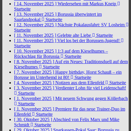
[ 14. November 2025 ]
Wiedersehen mit Markus Kneip
Startseite
[ 13. November 2025 ]
Borussia überwintert im
Saarlandpokal
Startseite
[ 12. November 2025 ]
Nächste Pokalausfahrt: SV Losheim
Startseite
[ 11. November 2025 ]
Gelebte alte Liebe
Startseite
[ 11. November 2025 ]
Viel los bei der Borussen-Jugend!
Startseite
[ 10. November 2025 ]
1:3 auf dem Kieselhumes –
Rückschlag für Borussia
Startseite
[ 8. November 2025 ]
Auf ein Neues: Traditionsduell auf dem
Kieselhumes
Startseite
[ 7. November 2025 ]
Happy birthday, Horst Schauß – ein
Borusse im Unterhemd ist 80!
Startseite
[ 4. November 2025 ]
Notizen aus dem Ellenfeld
Startseite
[ 3. November 2025 ]
Verdienter Lohn für viel Leidenschaft!
Startseite
[ 1. November 2025 ]
Mit neuem Schwung gegen Köllerbach
Startseite
[ 1. November 2025 ]
Premiere für das neue Trainer-Duo im
Ellenfeld
Startseite
[ 30. Oktober 2025 ]
Abschied von Felix Marx und Mike
Schmidt
Startseite
[ 29. Oktober 2025 ]
Sparkassen-Pokal Saar: Borussia zu