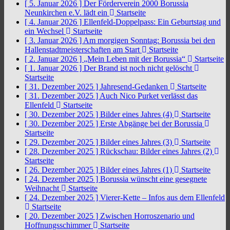
[ 5. Januar 2026 ]
Der Förderverein 2000 Borussia
Neunkirchen e.V. lädt ein
Startseite
[ 4. Januar 2026 ]
Ellenfeld-Doppelpass: Ein Geburtstag und
ein Wechsel
Startseite
[ 3. Januar 2026 ]
Am morgigen Sonntag: Borussia bei den
Hallenstadtmeisterschaften am Start
Startseite
[ 2. Januar 2026 ]
„Mein Leben mit der Borussia“
Startseite
[ 1. Januar 2026 ]
Der Brand ist noch nicht gelöscht
Startseite
[ 31. Dezember 2025 ]
Jahresend-Gedanken
Startseite
[ 31. Dezember 2025 ]
Auch Nico Purket verlässt das
Ellenfeld
Startseite
[ 30. Dezember 2025 ]
Bilder eines Jahres (4)
Startseite
[ 30. Dezember 2025 ]
Erste Abgänge bei der Borussia
Startseite
[ 29. Dezember 2025 ]
Bilder eines Jahres (3)
Startseite
[ 28. Dezember 2025 ]
Rückschau: Bilder eines Jahres (2)
Startseite
[ 26. Dezember 2025 ]
Bilder eines Jahres (1)
Startseite
[ 24. Dezember 2025 ]
Borussia wünscht eine gesegnete
Weihnacht
Startseite
[ 24. Dezember 2025 ]
Vierer-Kette – Infos aus dem Ellenfeld
Startseite
[ 20. Dezember 2025 ]
Zwischen Horroszenario und
Hoffnungsschimmer
Startseite