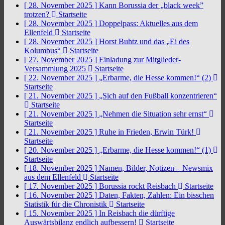
[ 28. November 2025 ]
Kann Borussia der „black week”
trotzen?
Startseite
[ 28. November 2025 ]
Doppelpass: Aktuelles aus dem
Ellenfeld
Startseite
[ 28. November 2025 ]
Horst Buhtz und das „Ei des
Kolumbus“
Startseite
[ 27. November 2025 ]
Einladung zur Mitglieder-
Versammlung 2025
Startseite
[ 22. November 2025 ]
„Erbarme, die Hesse kommen!“ (2)
Startseite
[ 21. November 2025 ]
„Sich auf den Fußball konzentrieren“
Startseite
[ 21. November 2025 ]
„Nehmen die Situation sehr ernst“
Startseite
[ 21. November 2025 ]
Ruhe in Frieden, Erwin Türk!
Startseite
[ 20. November 2025 ]
„Erbarme, die Hesse kommen!“ (1)
Startseite
[ 18. November 2025 ]
Namen, Bilder, Notizen – Newsmix
aus dem Ellenfeld
Startseite
[ 17. November 2025 ]
Borussia rockt Reisbach
Startseite
[ 16. November 2025 ]
Daten, Fakten, Zahlen: Ein bisschen
Statistik für die Chronistik
Startseite
[ 15. November 2025 ]
In Reisbach die dürftige
Auswärtsbilanz endlich aufbessern!
Startseite