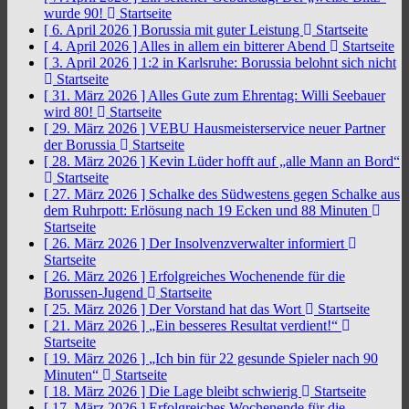
wurde 90!
Startseite
[ 6. April 2026 ]
Borussia mit guter Leistung
Startseite
[ 4. April 2026 ]
Alles in allem ein bitterer Abend
Startseite
[ 3. April 2026 ]
1:2 in Karlsruhe: Borussia belohnt sich nicht
Startseite
[ 31. März 2026 ]
Alles Gute zum Ehrentag: Willi Seebauer
wird 80!
Startseite
[ 29. März 2026 ]
VEBU Hausmeisterservice neuer Partner
der Borussia
Startseite
[ 28. März 2026 ]
Kevin Lüder hofft auf „alle Mann an Bord“
Startseite
[ 27. März 2026 ]
Schalke des Südwestens gegen Schalke aus
dem Ruhrpott: Erlösung nach 19 Ecken und 88 Minuten
Startseite
[ 26. März 2026 ]
Der Insolvenzverwalter informiert
Startseite
[ 26. März 2026 ]
Erfolgreiches Wochenende für die
Borussen-Jugend
Startseite
[ 25. März 2026 ]
Der Vorstand hat das Wort
Startseite
[ 21. März 2026 ]
„Ein besseres Resultat verdient!“
Startseite
[ 19. März 2026 ]
„Ich bin für 22 gesunde Spieler nach 90
Minuten“
Startseite
[ 18. März 2026 ]
Die Lage bleibt schwierig
Startseite
[ 17. März 2026 ]
Erfolgreiches Wochenende für die