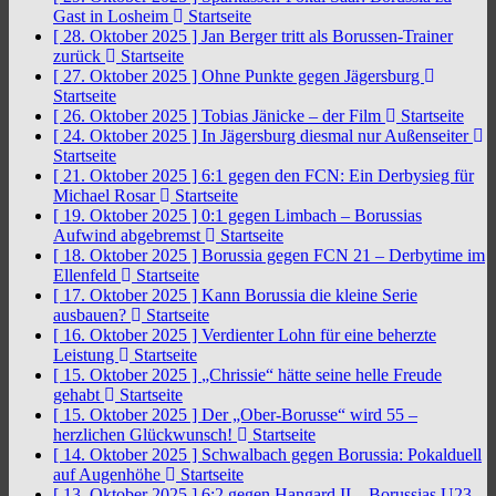
Gast in Losheim
Startseite
[ 28. Oktober 2025 ]
Jan Berger tritt als Borussen-Trainer
zurück
Startseite
[ 27. Oktober 2025 ]
Ohne Punkte gegen Jägersburg
Startseite
[ 26. Oktober 2025 ]
Tobias Jänicke – der Film
Startseite
[ 24. Oktober 2025 ]
In Jägersburg diesmal nur Außenseiter
Startseite
[ 21. Oktober 2025 ]
6:1 gegen den FCN: Ein Derbysieg für
Michael Rosar
Startseite
[ 19. Oktober 2025 ]
0:1 gegen Limbach – Borussias
Aufwind abgebremst
Startseite
[ 18. Oktober 2025 ]
Borussia gegen FCN 21 – Derbytime im
Ellenfeld
Startseite
[ 17. Oktober 2025 ]
Kann Borussia die kleine Serie
ausbauen?
Startseite
[ 16. Oktober 2025 ]
Verdienter Lohn für eine beherzte
Leistung
Startseite
[ 15. Oktober 2025 ]
„Chrissie“ hätte seine helle Freude
gehabt
Startseite
[ 15. Oktober 2025 ]
Der „Ober-Borusse“ wird 55 –
herzlichen Glückwunsch!
Startseite
[ 14. Oktober 2025 ]
Schwalbach gegen Borussia: Pokalduell
auf Augenhöhe
Startseite
[ 13. Oktober 2025 ]
6:2 gegen Hangard II – Borussias U23