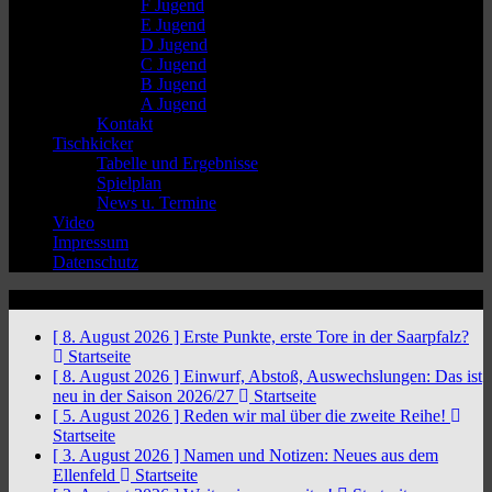
F Jugend
E Jugend
D Jugend
C Jugend
B Jugend
A Jugend
Kontakt
Tischkicker
Tabelle und Ergebnisse
Spielplan
News u. Termine
Video
Impressum
Datenschutz
News Ticker
[ 8. August 2026 ]
Erste Punkte, erste Tore in der Saarpfalz?
Startseite
[ 8. August 2026 ]
Einwurf, Abstoß, Auswechslungen: Das ist
neu in der Saison 2026/27
Startseite
[ 5. August 2026 ]
Reden wir mal über die zweite Reihe!
Startseite
[ 3. August 2026 ]
Namen und Notizen: Neues aus dem
Ellenfeld
Startseite