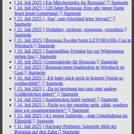
[ 24. Juli 2025 ]
Ein Märchenprinz für Borussia?
Startseite
[ 24. Juli 2025 ]
120 Jahre Borussia: Eine alte junge Dame
feiert heute Geburtstag!
Startseite
[ 23. Juli 2025 ]
„Sag´ zum Abschied leise Servus!“
Startseite
[ 22. Juli 2025 ]
Verlieben, verloren, vergessen, verzeihen
Startseite
[ 21. Juli 2025 ]
Borussia Zweiter beim LEVOBANK-Cup in
Wiesbach
Startseite
[ 19. Juli 2025 ]
Saarlandliga-Termine bis zur Winterpause
stehen fest
Startseite
[ 18. Juli 2025 ]
Generalprobe für Borussia
Startseite
[ 17. Juli 2025 ]
Borussia beim Stadionfest in Wiesbach zu
Gast
Startseite
[ 16. Juli 2025 ]
„Ich habe mich noch in keinem Verein so
wohlgefühlt!“
Startseite
[ 15. Juli 2025 ]
„Da ist bestimmt das eine oder andere
Goldkehlchen dabei!“
Startseite
[ 14. Juli 2025 ]
Saarbrücken-Spiel verlegt!
Startseite
[ 14. Juli 2025 ]
„Nicht wo der einzelne steht, zählt, sondern
dass wir zusammenstehen!“
Startseite
[ 13. Juli 2025 ]
4:1 gegen Salmrohr – gute Unterhaltung im
Ellenfeld
Startseite
[ 11. Juli 2025 ]
Nächster Prüfstein: Salmrohr fühlt der
Borussia auf den Zahn
Startseite