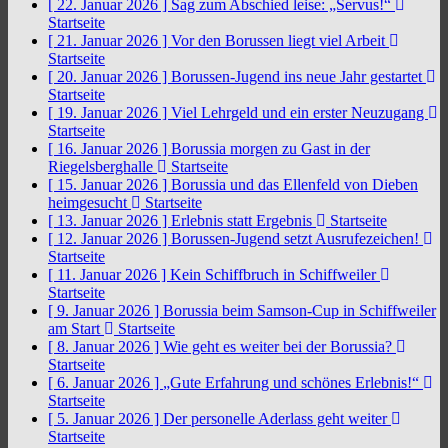
[ 22. Januar 2026 ]
Sag zum Abschied leise: „Servus!“
Startseite
[ 21. Januar 2026 ]
Vor den Borussen liegt viel Arbeit
Startseite
[ 20. Januar 2026 ]
Borussen-Jugend ins neue Jahr gestartet
Startseite
[ 19. Januar 2026 ]
Viel Lehrgeld und ein erster Neuzugang
Startseite
[ 16. Januar 2026 ]
Borussia morgen zu Gast in der
Riegelsberghalle
Startseite
[ 15. Januar 2026 ]
Borussia und das Ellenfeld von Dieben
heimgesucht
Startseite
[ 13. Januar 2026 ]
Erlebnis statt Ergebnis
Startseite
[ 12. Januar 2026 ]
Borussen-Jugend setzt Ausrufezeichen!
Startseite
[ 11. Januar 2026 ]
Kein Schiffbruch in Schiffweiler
Startseite
[ 9. Januar 2026 ]
Borussia beim Samson-Cup in Schiffweiler
am Start
Startseite
[ 8. Januar 2026 ]
Wie geht es weiter bei der Borussia?
Startseite
[ 6. Januar 2026 ]
„Gute Erfahrung und schönes Erlebnis!“
Startseite
[ 5. Januar 2026 ]
Der personelle Aderlass geht weiter
Startseite