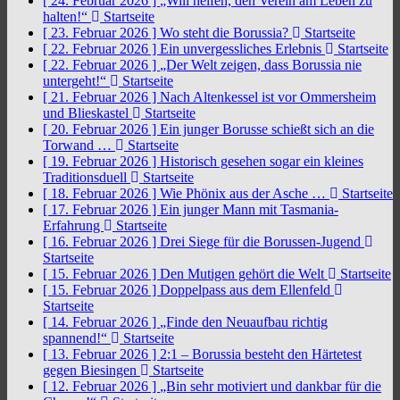
[ 24. Februar 2026 ]
„Will helfen, den Verein am Leben zu
halten!“
Startseite
[ 23. Februar 2026 ]
Wo steht die Borussia?
Startseite
[ 22. Februar 2026 ]
Ein unvergessliches Erlebnis
Startseite
[ 22. Februar 2026 ]
„Der Welt zeigen, dass Borussia nie
untergeht!“
Startseite
[ 21. Februar 2026 ]
Nach Altenkessel ist vor Ommersheim
und Blieskastel
Startseite
[ 20. Februar 2026 ]
Ein junger Borusse schießt sich an die
Torwand …
Startseite
[ 19. Februar 2026 ]
Historisch gesehen sogar ein kleines
Traditionsduell
Startseite
[ 18. Februar 2026 ]
Wie Phönix aus der Asche …
Startseite
[ 17. Februar 2026 ]
Ein junger Mann mit Tasmania-
Erfahrung
Startseite
[ 16. Februar 2026 ]
Drei Siege für die Borussen-Jugend
Startseite
[ 15. Februar 2026 ]
Den Mutigen gehört die Welt
Startseite
[ 15. Februar 2026 ]
Doppelpass aus dem Ellenfeld
Startseite
[ 14. Februar 2026 ]
„Finde den Neuaufbau richtig
spannend!“
Startseite
[ 13. Februar 2026 ]
2:1 – Borussia besteht den Härtetest
gegen Biesingen
Startseite
[ 12. Februar 2026 ]
„Bin sehr motiviert und dankbar für die