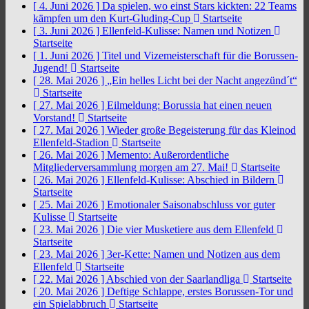
[ 4. Juni 2026 ]
Da spielen, wo einst Stars kickten: 22 Teams
kämpfen um den Kurt-Gluding-Cup
Startseite
[ 3. Juni 2026 ]
Ellenfeld-Kulisse: Namen und Notizen
Startseite
[ 1. Juni 2026 ]
Titel und Vizemeisterschaft für die Borussen-
Jugend!
Startseite
[ 28. Mai 2026 ]
„Ein helles Licht bei der Nacht angezünd´t“
Startseite
[ 27. Mai 2026 ]
Eilmeldung: Borussia hat einen neuen
Vorstand!
Startseite
[ 27. Mai 2026 ]
Wieder große Begeisterung für das Kleinod
Ellenfeld-Stadion
Startseite
[ 26. Mai 2026 ]
Memento: Außerordentliche
Mitgliederversammlung morgen am 27. Mai!
Startseite
[ 26. Mai 2026 ]
Ellenfeld-Kulisse: Abschied in Bildern
Startseite
[ 25. Mai 2026 ]
Emotionaler Saisonabschluss vor guter
Kulisse
Startseite
[ 23. Mai 2026 ]
Die vier Musketiere aus dem Ellenfeld
Startseite
[ 23. Mai 2026 ]
3er-Kette: Namen und Notizen aus dem
Ellenfeld
Startseite
[ 22. Mai 2026 ]
Abschied von der Saarlandliga
Startseite
[ 20. Mai 2026 ]
Deftige Schlappe, erstes Borussen-Tor und
ein Spielabbruch
Startseite