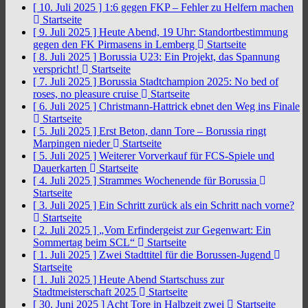
[ 10. Juli 2025 ]
1:6 gegen FKP – Fehler zu Helfern machen
Startseite
[ 9. Juli 2025 ]
Heute Abend, 19 Uhr: Standortbestimmung
gegen den FK Pirmasens in Lemberg
Startseite
[ 8. Juli 2025 ]
Borussia U23: Ein Projekt, das Spannung
verspricht!
Startseite
[ 7. Juli 2025 ]
Borussia Stadtchampion 2025: No bed of
roses, no pleasure cruise
Startseite
[ 6. Juli 2025 ]
Christmann-Hattrick ebnet den Weg ins Finale
Startseite
[ 5. Juli 2025 ]
Erst Beton, dann Tore – Borussia ringt
Marpingen nieder
Startseite
[ 5. Juli 2025 ]
Weiterer Vorverkauf für FCS-Spiele und
Dauerkarten
Startseite
[ 4. Juli 2025 ]
Strammes Wochenende für Borussia
Startseite
[ 3. Juli 2025 ]
Ein Schritt zurück als ein Schritt nach vorne?
Startseite
[ 2. Juli 2025 ]
„Vom Erfindergeist zur Gegenwart: Ein
Sommertag beim SCL“
Startseite
[ 1. Juli 2025 ]
Zwei Stadttitel für die Borussen-Jugend
Startseite
[ 1. Juli 2025 ]
Heute Abend Startschuss zur
Stadtmeisterschaft 2025
Startseite
[ 30. Juni 2025 ]
Acht Tore in Halbzeit zwei
Startseite