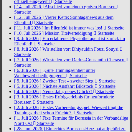
offiziell eingeweiht
Startseite
[ 14. Juli 2026 ]
Abschied von einem großen Borussen
Startseite
[ 12. Juli 2026 ]
Vierer-Kette: Sonntagsnews aus dem
Ellenfeld
Startseite
[ 11. Juli 2026 ]
Im Ellenfeld ist immer was los!
Startseite
[ 10. Juli 2026 ]
Mission Titelverteidigung
Startseite
[ 9. Juli 2026 ]
Ein erfahrener Physiotherapeut ist zurück im
Ellenfeld!
Startseite
[ 8. Juli 2026 ]
Wir stellen vor: Dhiyauldin Fouzi Souysi
Startseite
[ 7. Juli 2026 ]
Wir stellen vor: Darius-Constantin Cherascu
Startseite
[ 6. Juli 2026 ]
„Gute Trainingseinheit unter
Wettbewerbsbedingungen“
Startseite
[ 5. Juli 2026 ]
Zweiter Test – zweiter Sieg
Startseite
[ 5. Juli 2026 ]
Nächste Ausfahrt Bildstock
Startseite
[ 4. Juli 2026 ]
Neues Jahr, neues Glück?!
Startseite
[ 3. Juli 2026 ]
Erstes Erfolgserlebnis für neuformierte
Borussen
Startseite
[ 2. Juli 2026 ]
Erstes Vorbereitungsspiel: Wieweit trägt die
Trainingsarbeit schon Früchte?
Startseite
[ 1. Juli 2026 ]
Fixe Termine für Borussia in der Verbandsliga
Nord-Ost
Startseite
[ 28. Juni 2026 ]
Ein echtes Borussen-Herz hat aufgehört zu