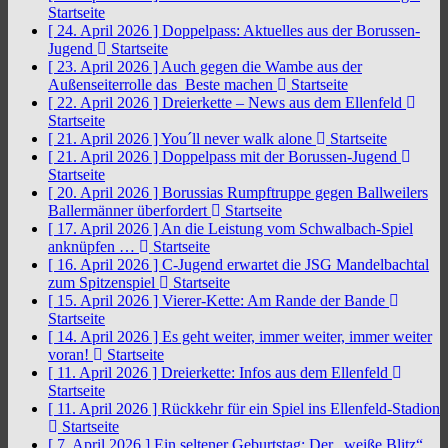
Startseite
[ 24. April 2026 ]
Doppelpass: Aktuelles aus der Borussen-
Jugend
Startseite
[ 23. April 2026 ]
Auch gegen die Wambe aus der
Außenseiterrolle das Beste machen
Startseite
[ 22. April 2026 ]
Dreierkette – News aus dem Ellenfeld
Startseite
[ 21. April 2026 ]
You´ll never walk alone
Startseite
[ 21. April 2026 ]
Doppelpass mit der Borussen-Jugend
Startseite
[ 20. April 2026 ]
Borussias Rumpftruppe gegen Ballweilers
Ballermänner überfordert
Startseite
[ 17. April 2026 ]
An die Leistung vom Schwalbach-Spiel
anknüpfen …
Startseite
[ 16. April 2026 ]
C-Jugend erwartet die JSG Mandelbachtal
zum Spitzenspiel
Startseite
[ 15. April 2026 ]
Vierer-Kette: Am Rande der Bande
Startseite
[ 14. April 2026 ]
Es geht weiter, immer weiter, immer weiter
voran!
Startseite
[ 11. April 2026 ]
Dreierkette: Infos aus dem Ellenfeld
Startseite
[ 11. April 2026 ]
Rückkehr für ein Spiel ins Ellenfeld-Stadion
Startseite
[ 7. April 2026 ]
Ein seltener Geburtstag: Der „weiße Blitz“