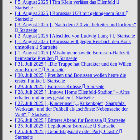
[ 5. August 2025 ]
Tim Klein verlässt das Ellenfeld
Startseite
[ 4. August 2025 ]
Borussias U23 mit gelungenem Start
Startseite
[ 3. August 2025 ]
„Nach dem 2:0 viel befreiter und lockerer“
Startseite
[ 2. August 2025 ]
Abschied von Ludwig Lang †
Startseite
[ 1. August 2025 ]
Borussia will gegen Reisbach den Bock
umstoßen
Startseite
[ 1. August 2025 ]
Misslungene zweite Borussen-Halbzeit,
heimstarke Preußen
Startseite
[ 31. Juli 2025 ]
„Die Truppe hat Charakter und den Willen
zum Erfolg!“
Startseite
[ 30. Juli 2025 ]
Preußen und Borussen wollen heute die
ersten Punkte
Startseite
[ 29. Juli 2025 ]
Borussia-Kulisse
Startseite
[ 28. Juli 2025 ]
„Innova Home Ellenfeld-Stadion“ – Altes
erhalten und neues gestalten
Startseite
[ 27. Juli 2025 ]
„Kinderinsel“, „Kükenkoje“, Saarpfalz-
Werkstatt“ und der Fußball als „schönste Nebensache der
Welt“
Startseite
[ 26. Juli 2025 ]
Bitterer Abend für Borussia
Startseite
[ 25. Juli 2025 ]
Lepidoptera Borussiae
Startseite
[ 25. Juli 2025 ]
Geburtstagsparty oder Party-Crash?
Startseite