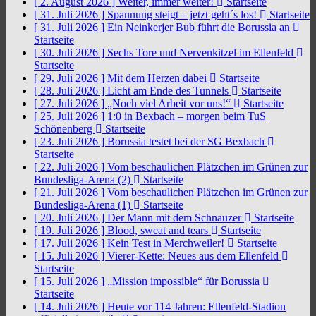
[ 2. August 2026 ]
Weiter, immer weiter!
Startseite
[ 31. Juli 2026 ]
Spannung steigt – jetzt geht´s los!
Startseite
[ 31. Juli 2026 ]
Ein Neinkerjer Bub führt die Borussia an
Startseite
[ 30. Juli 2026 ]
Sechs Tore und Nervenkitzel im Ellenfeld
Startseite
[ 29. Juli 2026 ]
Mit dem Herzen dabei
Startseite
[ 28. Juli 2026 ]
Licht am Ende des Tunnels
Startseite
[ 27. Juli 2026 ]
„Noch viel Arbeit vor uns!“
Startseite
[ 25. Juli 2026 ]
1:0 in Bexbach – morgen beim TuS
Schönenberg
Startseite
[ 23. Juli 2026 ]
Borussia testet bei der SG Bexbach
Startseite
[ 22. Juli 2026 ]
Vom beschaulichen Plätzchen im Grünen zur
Bundesliga-Arena (2)
Startseite
[ 21. Juli 2026 ]
Vom beschaulichen Plätzchen im Grünen zur
Bundesliga-Arena (1)
Startseite
[ 20. Juli 2026 ]
Der Mann mit dem Schnauzer
Startseite
[ 19. Juli 2026 ]
Blood, sweat and tears
Startseite
[ 17. Juli 2026 ]
Kein Test in Merchweiler!
Startseite
[ 15. Juli 2026 ]
Vierer-Kette: Neues aus dem Ellenfeld
Startseite
[ 15. Juli 2026 ]
„Mission impossible“ für Borussia
Startseite
[ 14. Juli 2026 ]
Heute vor 114 Jahren: Ellenfeld-Stadion