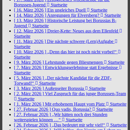
Borussen-Jugend
Startseite
[ 16. März 2026 ]
Ein ungleiches Duell
Startseite
[ 14. März 2026 ]
Anregungen für Elversberg?
Startseite
[ 13. März 2026 ]
Historische Leistung bei Borussias B-
Jugend
Startseite
[ 12. März 2026 ]
Dreier-Kette: Neues aus dem Ellenfeld
Startseite
[ 11. März 2026 ]
Die nächste schwere (Lern)Aufgabe
Startseite
[ 10. März 2026 ]
„Denn das hier ist noch nicht vorbei!“
Startseite
[ 9. März 2026 ]
Lehrstunde gegen Bliesmengen
Startseite
[ 7. März 2026 ]
Entwicklungserlebnisse statt Ergebnisse
Startseite
[ 5. März 2026 ]
„Der nächste Kandidat für die ZDF-
Torwand!“
Startseite
[ 3. März 2026 ]
Außenseiter Borussia
Startseite
[ 2. März 2026 ]
Viel Zuspruch für das junge Borussen-Team
Startseite
[ 1. März 2026 ]
Mit erhobenem Haupt vom Platz
Startseite
[ 27. Februar 2026 ]
Quo vadis, Borussia?
Startseite
[ 27. Februar 2026 ]
„Wir hätten noch drei Stunden
weiterspielen können …“
Startseite
[ 26. Februar 2026 ]
„Das bedeutet mir sehr viel!“
Startseite