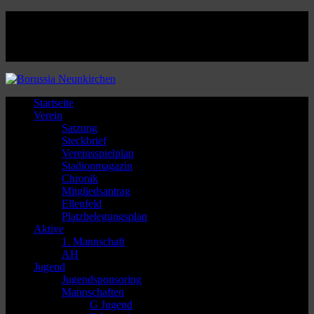
Facebook
Twitter
Instagram
Youtube
Startseite
Verein
Satzung
Steckbrief
Vereinsspielplan
Stadionmagazin
Chronik
Mitgliedsantrag
Ellenfeld
Platzbelegungsplan
Aktive
1. Mannschaft
AH
Jugend
Jugendsponsoring
Mannschaften
G Jugend