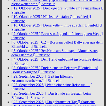
bleibt weiter dran
Startseite
[ 12. Oktober 2025 ]
Dreckige drei Punkte am Franzenhaus
Startseite
[ 10. Oktober 2025 ]
Nächste Ausfahrt Quierschied
Startseite
[ 10. Oktober 2025 ]
Dreierkette – Infos aus dem Ellenfeld
Startseite
[ 7. Oktober 2025 ]
Borussen-Jugend auf einem guten Weg
Startseite
[ 6. Oktober 2025 ]
6:2 – Borussia ballert Ballweiler aus dem
Ellenfeld …
Startseite
[ 5. Oktober 2025 ]
3er-Kette am Sonntag – Aktuelles aus
dem Ellenfeld
Startseite
[ 4. Oktober 2025 ]
Den Trend unbedingt ins Positive drehen!
Startseite
[ 3. Oktober 2025 ]
Dreierkette am Feiertag: Ellenfeld und
Borussen-Jugend
Startseite
[ 29. September 2025 ]
„Zeit im Ellenfeld
zusammenzurücken.“
Startseite
[ 27. September 2025 ]
Wenn einer eine Reise tut …
Startseite
[ 26. September 2025 ]
„Das ist wie ein Besuch beim
Zahnarzt“
Startseite
[ 22. September 2025 ]
Ein gebrauchter Tag
Startseite