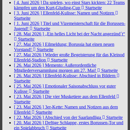
[ 4. Juni 2026 ]
Da spielen, wo einst Stars kickten: 22 Teams
kämpfen um den Kurt-Gluding-Cup
Startseite
[ 3. Juni 2026 ]
Ellenfeld-Kulisse: Namen und Notizen
Startseite
[ 1. Juni 2026 ]
Titel und Vizemeisterschaft für die Borussen-
Jugend!
Startseite
[ 28. Mai 2026 ]
„Ein helles Licht bei der Nacht angezünd´t“
Startseite
[ 27. Mai 2026 ]
Eilmeldung: Borussia hat einen neuen
Vorstand!
Startseite
[ 27. Mai 2026 ]
Wieder große Begeisterung für das Kleinod
Ellenfeld-Stadion
Startseite
[ 26. Mai 2026 ]
Memento: Außerordentliche
Mitgliederversammlung morgen am 27. Mai!
Startseite
[ 26. Mai 2026 ]
Ellenfeld-Kulisse: Abschied in Bildern
Startseite
[ 25. Mai 2026 ]
Emotionaler Saisonabschluss vor guter
Kulisse
Startseite
[ 23. Mai 2026 ]
Die vier Musketiere aus dem Ellenfeld
Startseite
[ 23. Mai 2026 ]
3er-Kette: Namen und Notizen aus dem
Ellenfeld
Startseite
[ 22. Mai 2026 ]
Abschied von der Saarlandliga
Startseite
[ 20. Mai 2026 ]
Deftige Schlappe, erstes Borussen-Tor und
ein Spielabbruch
Startseite