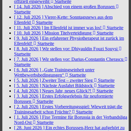
offiziell eingeweiht
Startseite
[ 14. Juli 2026 ]
Abschied von einem großen Borussen
Startseite
[ 12. Juli 2026 ]
Vierer-Kette: Sonntagsnews aus dem
Ellenfeld
Startseite
[ 11. Juli 2026 ]
Im Ellenfeld ist immer was los!
Startseite
[ 10. Juli 2026 ]
Mission Titelverteidigung
Startseite
[ 9. Juli 2026 ]
Ein erfahrener Physiotherapeut ist zurück im
Ellenfeld!
Startseite
[ 8. Juli 2026 ]
Wir stellen vor: Dhiyauldin Fouzi Souysi
Startseite
[ 7. Juli 2026 ]
Wir stellen vor: Darius-Constantin Cherascu
Startseite
[ 6. Juli 2026 ]
„Gute Trainingseinheit unter
Wettbewerbsbedingungen“
Startseite
[ 5. Juli 2026 ]
Zweiter Test – zweiter Sieg
Startseite
[ 5. Juli 2026 ]
Nächste Ausfahrt Bildstock
Startseite
[ 4. Juli 2026 ]
Neues Jahr, neues Glück?!
Startseite
[ 3. Juli 2026 ]
Erstes Erfolgserlebnis für neuformierte
Borussen
Startseite
[ 2. Juli 2026 ]
Erstes Vorbereitungsspiel: Wieweit trägt die
Trainingsarbeit schon Früchte?
Startseite
[ 1. Juli 2026 ]
Fixe Termine für Borussia in der Verbandsliga
Nord-Ost
Startseite
[ 28. Juni 2026 ]
Ein echtes Borussen-Herz hat aufgehört zu