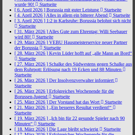
wurde 90!
Startseite
[ 6. April 2026 ]
Borussia mit guter Leistung
Startseite
[ 4. April 2026 ]
Alles in allem ein bitterer Abend
Startseite
[ 3. April 2026 ]
1:2 in Karlsruhe: Borussia belohnt sich nicht
Startseite
[ 31. März 2026 ]
Alles Gute zum Ehrentag: Willi Seebauer
wird 80!
Startseite
[ 29. März 2026 ]
VEBU Hausmeisterservice neuer Partner
der Borussia
Startseite
[ 28. März 2026 ]
Kevin Lüder hofft auf „alle Mann an Bord“
Startseite
[ 27. März 2026 ]
Schalke des Südwestens gegen Schalke aus
dem Ruhrpott: Erlösung nach 19 Ecken und 88 Minuten
Startseite
[ 26. März 2026 ]
Der Insolvenzverwalter informiert
Startseite
[ 26. März 2026 ]
Erfolgreiches Wochenende für die
Borussen-Jugend
Startseite
[ 25. März 2026 ]
Der Vorstand hat das Wort
Startseite
[ 21. März 2026 ]
„Ein besseres Resultat verdient!“
Startseite
[ 19. März 2026 ]
„Ich bin für 22 gesunde Spieler nach 90
Minuten“
Startseite
[ 18. März 2026 ]
Die Lage bleibt schwierig
Startseite
[ 17. März 2026 ]
Erfolgreiches Wochenende für die