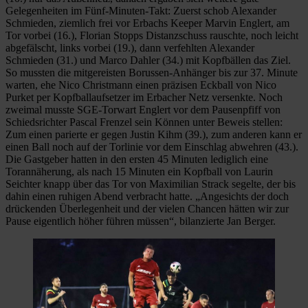
Gelegenheiten im Fünf-Minuten-Takt: Zuerst schob Alexander
Schmieden, ziemlich frei vor Erbachs Keeper Marvin Englert, am
Tor vorbei (16.), Florian Stopps Distanzschuss rauschte, noch leicht
abgefälscht, links vorbei (19.), dann verfehlten Alexander
Schmieden (31.) und Marco Dahler (34.) mit Kopfbällen das Ziel.
So mussten die mitgereisten Borussen-Anhänger bis zur 37. Minute
warten, ehe Nico Christmann einen präzisen Eckball von Nico
Purket per Kopfballaufsetzer im Erbacher Netz versenkte. Noch
zweimal musste SGE-Torwart Englert vor dem Pausenpfiff von
Schiedsrichter Pascal Frenzel sein Können unter Beweis stellen:
Zum einen parierte er gegen Justin Kihm (39.), zum anderen kann er
einen Ball noch auf der Torlinie vor dem Einschlag abwehren (43.).
Die Gastgeber hatten in den ersten 45 Minuten lediglich eine
Torannäherung, als nach 15 Minuten ein Kopfball von Laurin
Seichter knapp über das Tor von Maximilian Strack segelte, der bis
dahin einen ruhigen Abend verbracht hatte. „Angesichts der doch
drückenden Überlegenheit und der vielen Chancen hätten wir zur
Pause eigentlich höher führen müssen“, bilanzierte Jan Berger.