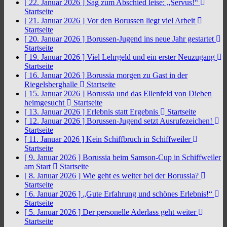
[ 22. Januar 2026 ]
Sag zum Abschied leise: „Servus!“
Startseite
[ 21. Januar 2026 ]
Vor den Borussen liegt viel Arbeit
Startseite
[ 20. Januar 2026 ]
Borussen-Jugend ins neue Jahr gestartet
Startseite
[ 19. Januar 2026 ]
Viel Lehrgeld und ein erster Neuzugang
Startseite
[ 16. Januar 2026 ]
Borussia morgen zu Gast in der
Riegelsberghalle
Startseite
[ 15. Januar 2026 ]
Borussia und das Ellenfeld von Dieben
heimgesucht
Startseite
[ 13. Januar 2026 ]
Erlebnis statt Ergebnis
Startseite
[ 12. Januar 2026 ]
Borussen-Jugend setzt Ausrufezeichen!
Startseite
[ 11. Januar 2026 ]
Kein Schiffbruch in Schiffweiler
Startseite
[ 9. Januar 2026 ]
Borussia beim Samson-Cup in Schiffweiler
am Start
Startseite
[ 8. Januar 2026 ]
Wie geht es weiter bei der Borussia?
Startseite
[ 6. Januar 2026 ]
„Gute Erfahrung und schönes Erlebnis!“
Startseite
[ 5. Januar 2026 ]
Der personelle Aderlass geht weiter
Startseite