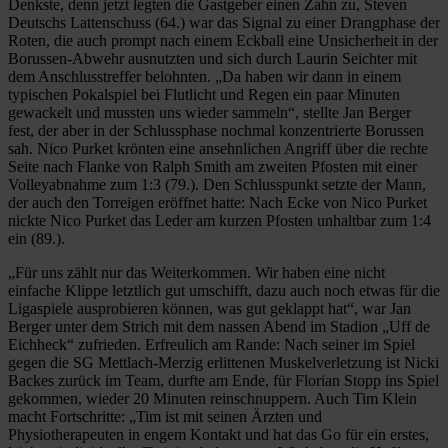
Denkste, denn jetzt legten die Gastgeber einen Zahn zu, Steven
Deutschs Lattenschuss (64.) war das Signal zu einer Drangphase der
Roten, die auch prompt nach einem Eckball eine Unsicherheit in der
Borussen-Abwehr ausnutzten und sich durch Laurin Seichter mit
dem Anschlusstreffer belohnten. „Da haben wir dann in einem
typischen Pokalspiel bei Flutlicht und Regen ein paar Minuten
gewackelt und mussten uns wieder sammeln“, stellte Jan Berger
fest, der aber in der Schlussphase nochmal konzentrierte Borussen
sah. Nico Purket krönten eine ansehnlichen Angriff über die rechte
Seite nach Flanke von Ralph Smith am zweiten Pfosten mit einer
Volleyabnahme zum 1:3 (79.). Den Schlusspunkt setzte der Mann,
der auch den Torreigen eröffnet hatte: Nach Ecke von Nico Purket
nickte Nico Purket das Leder am kurzen Pfosten unhaltbar zum 1:4
ein (89.).
„Für uns zählt nur das Weiterkommen. Wir haben eine nicht
einfache Klippe letztlich gut umschifft, dazu auch noch etwas für die
Ligaspiele ausprobieren können, was gut geklappt hat“, war Jan
Berger unter dem Strich mit dem nassen Abend im Stadion „Uff de
Eichheck“ zufrieden. Erfreulich am Rande: Nach seiner im Spiel
gegen die SG Mettlach-Merzig erlittenen Muskelverletzung ist Nicki
Backes zurück im Team, durfte am Ende, für Florian Stopp ins Spiel
gekommen, wieder 20 Minuten reinschnuppern. Auch Tim Klein
macht Fortschritte: „Tim ist mit seinen Ärzten und
Physiotherapeuten in engem Kontakt und hat das Go für ein erstes,