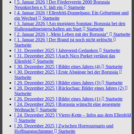
[ 5. Januar 2026 ]
Der Förderverein 2000 Borussia
Neunkirchen e.V. lädt ein
Startseite
[ 4. Januar 2026 ]
Ellenfeld-Doppelpass: Ein Geburtstag und
ein Wechsel
Startseite
[ 3. Januar 2026 ]
Am morgigen Sonntag: Borussia bei den
Hallenstadtmeisterschaften am Start
Startseite
[ 2. Januar 2026 ]
„Mein Leben mit der Borussia“
Startseite
[ 1. Januar 2026 ]
Der Brand ist noch nicht gelöscht
Startseite
[ 31. Dezember 2025 ]
Jahresend-Gedanken
Startseite
[ 31. Dezember 2025 ]
Auch Nico Purket verlässt das
Ellenfeld
Startseite
[ 30. Dezember 2025 ]
Bilder eines Jahres (4)
Startseite
[ 30. Dezember 2025 ]
Erste Abgänge bei der Borussia
Startseite
[ 29. Dezember 2025 ]
Bilder eines Jahres (3)
Startseite
[ 28. Dezember 2025 ]
Rückschau: Bilder eines Jahres (2)
Startseite
[ 26. Dezember 2025 ]
Bilder eines Jahres (1)
Startseite
[ 24. Dezember 2025 ]
Borussia wünscht eine gesegnete
Weihnacht
Startseite
[ 24. Dezember 2025 ]
Vierer-Kette – Infos aus dem Ellenfeld
Startseite
[ 20. Dezember 2025 ]
Zwischen Horroszenario und
Hoffnungsschimmer
Startseite