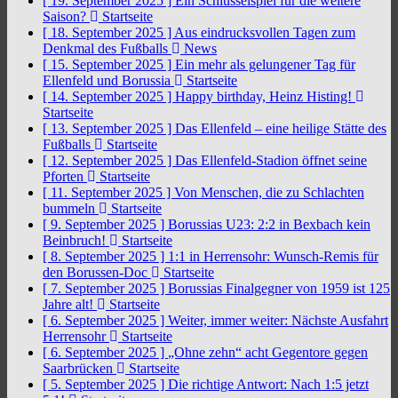
[ 19. September 2025 ]
Ein Schlüsselspiel für die weitere
Saison?
Startseite
[ 18. September 2025 ]
Aus eindrucksvollen Tagen zum
Denkmal des Fußballs
News
[ 15. September 2025 ]
Ein mehr als gelungener Tag für
Ellenfeld und Borussia
Startseite
[ 14. September 2025 ]
Happy birthday, Heinz Histing!
Startseite
[ 13. September 2025 ]
Das Ellenfeld – eine heilige Stätte des
Fußballs
Startseite
[ 12. September 2025 ]
Das Ellenfeld-Stadion öffnet seine
Pforten
Startseite
[ 11. September 2025 ]
Von Menschen, die zu Schlachten
bummeln
Startseite
[ 9. September 2025 ]
Borussias U23: 2:2 in Bexbach kein
Beinbruch!
Startseite
[ 8. September 2025 ]
1:1 in Herrensohr: Wunsch-Remis für
den Borussen-Doc
Startseite
[ 7. September 2025 ]
Borussias Finalgegner von 1959 ist 125
Jahre alt!
Startseite
[ 6. September 2025 ]
Weiter, immer weiter: Nächste Ausfahrt
Herrensohr
Startseite
[ 6. September 2025 ]
„Ohne zehn“ acht Gegentore gegen
Saarbrücken
Startseite
[ 5. September 2025 ]
Die richtige Antwort: Nach 1:5 jetzt