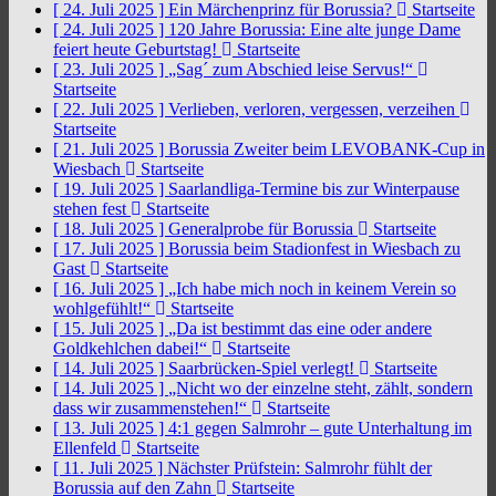
[ 24. Juli 2025 ]
Ein Märchenprinz für Borussia?
Startseite
[ 24. Juli 2025 ]
120 Jahre Borussia: Eine alte junge Dame
feiert heute Geburtstag!
Startseite
[ 23. Juli 2025 ]
„Sag´ zum Abschied leise Servus!“
Startseite
[ 22. Juli 2025 ]
Verlieben, verloren, vergessen, verzeihen
Startseite
[ 21. Juli 2025 ]
Borussia Zweiter beim LEVOBANK-Cup in
Wiesbach
Startseite
[ 19. Juli 2025 ]
Saarlandliga-Termine bis zur Winterpause
stehen fest
Startseite
[ 18. Juli 2025 ]
Generalprobe für Borussia
Startseite
[ 17. Juli 2025 ]
Borussia beim Stadionfest in Wiesbach zu
Gast
Startseite
[ 16. Juli 2025 ]
„Ich habe mich noch in keinem Verein so
wohlgefühlt!“
Startseite
[ 15. Juli 2025 ]
„Da ist bestimmt das eine oder andere
Goldkehlchen dabei!“
Startseite
[ 14. Juli 2025 ]
Saarbrücken-Spiel verlegt!
Startseite
[ 14. Juli 2025 ]
„Nicht wo der einzelne steht, zählt, sondern
dass wir zusammenstehen!“
Startseite
[ 13. Juli 2025 ]
4:1 gegen Salmrohr – gute Unterhaltung im
Ellenfeld
Startseite
[ 11. Juli 2025 ]
Nächster Prüfstein: Salmrohr fühlt der
Borussia auf den Zahn
Startseite