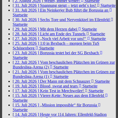
[ 2. August 2026 ]
Weiter, immer weiter!
Startseite
[ 31. Juli 2026 ]
Spannung steigt – jetzt geht´s los!
Startseite
[ 31. Juli 2026 ]
Ein Neinkerjer Bub führt die Borussia an
Startseite
[ 30. Juli 2026 ]
Sechs Tore und Nervenkitzel im Ellenfeld
Startseite
[ 29. Juli 2026 ]
Mit dem Herzen dabei
Startseite
[ 28. Juli 2026 ]
Licht am Ende des Tunnels
Startseite
[ 27. Juli 2026 ]
„Noch viel Arbeit vor uns!“
Startseite
[ 25. Juli 2026 ]
1:0 in Bexbach – morgen beim TuS
Schönenberg
Startseite
[ 23. Juli 2026 ]
Borussia testet bei der SG Bexbach
Startseite
[ 22. Juli 2026 ]
Vom beschaulichen Plätzchen im Grünen zur
Bundesliga-Arena (2)
Startseite
[ 21. Juli 2026 ]
Vom beschaulichen Plätzchen im Grünen zur
Bundesliga-Arena (1)
Startseite
[ 20. Juli 2026 ]
Der Mann mit dem Schnauzer
Startseite
[ 19. Juli 2026 ]
Blood, sweat and tears
Startseite
[ 17. Juli 2026 ]
Kein Test in Merchweiler!
Startseite
[ 15. Juli 2026 ]
Vierer-Kette: Neues aus dem Ellenfeld
Startseite
[ 15. Juli 2026 ]
„Mission impossible“ für Borussia
Startseite
[ 14. Juli 2026 ]
Heute vor 114 Jahren: Ellenfeld-Stadion