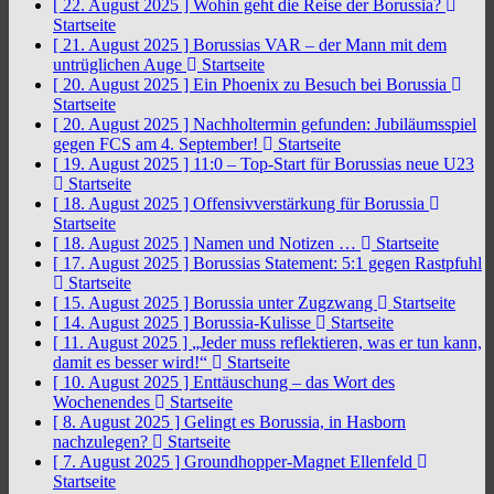
[ 22. August 2025 ]
Wohin geht die Reise der Borussia?
Startseite
[ 21. August 2025 ]
Borussias VAR – der Mann mit dem
untrüglichen Auge
Startseite
[ 20. August 2025 ]
Ein Phoenix zu Besuch bei Borussia
Startseite
[ 20. August 2025 ]
Nachholtermin gefunden: Jubiläumsspiel
gegen FCS am 4. September!
Startseite
[ 19. August 2025 ]
11:0 – Top-Start für Borussias neue U23
Startseite
[ 18. August 2025 ]
Offensivverstärkung für Borussia
Startseite
[ 18. August 2025 ]
Namen und Notizen …
Startseite
[ 17. August 2025 ]
Borussias Statement: 5:1 gegen Rastpfuhl
Startseite
[ 15. August 2025 ]
Borussia unter Zugzwang
Startseite
[ 14. August 2025 ]
Borussia-Kulisse
Startseite
[ 11. August 2025 ]
„Jeder muss reflektieren, was er tun kann,
damit es besser wird!“
Startseite
[ 10. August 2025 ]
Enttäuschung – das Wort des
Wochenendes
Startseite
[ 8. August 2025 ]
Gelingt es Borussia, in Hasborn
nachzulegen?
Startseite
[ 7. August 2025 ]
Groundhopper-Magnet Ellenfeld
Startseite