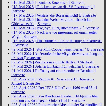
[ 19. Mai 2026 ]
„Brutales Ergebnis“
Startseite
[ 18. Mai 2026 ]
Glückwunsch an die SV Elversberg!
Startseite
[ 17. Mai 2026 ]
Vergesst die Borussia nicht!
Startseite
[ 16. Mai 2026 ]
Joachim Weber 80 Jahre – herzlichen
Glückwunsch!
Startseite
[ 15. Mai 2026 ]
Bye, bye, Burg Bucherbach!?
Startseite
[ 14. Mai 2026 ]
Nach wie vor insgesamt auf einem guten
Weg!
Startseite
[ 13. Mai 2026 ]
Ein Triumvirat für die Rettung der Borussia
Startseite
[ 9. Mai 2026 ]
„Wie Mini Cooper gegen Ferrari!“
Startseite
[ 8. Mai 2026 ]
Außerordentliche Mitgliederversammlung am
27. Mai
Startseite
[ 7. Mai 2026 ]
Wieder klar verteilte Rollen
Startseite
[ 4. Mai 2026 ]
Spiel in Limbach früh gelaufen
Startseite
[ 1. Mai 2026 ]
Hoffnung auf ein ordentliches Resultat
Startseite
[ 29. April 2026 ]
Viererkette: Neues aus der Borussen-
Jugend
Startseite
[ 28. April 2026 ]
Der “FCS-Killer” von 1966 wird 85!
Startseite
[ 26. April 2026 ]
Am Rande der Bande – Bildgeschichten
rund um das Spiel gegen Quierschied
Startseite
[ 25. April 2026 ]
Ein torreicher Abend in der Saarlandliga