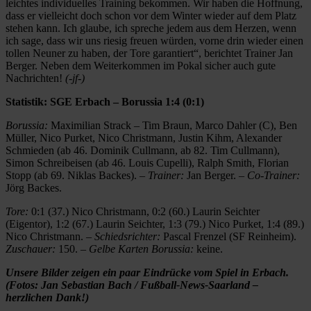
leichtes individuelles Training bekommen. Wir haben die Hoffnung,
dass er vielleicht doch schon vor dem Winter wieder auf dem Platz
stehen kann. Ich glaube, ich spreche jedem aus dem Herzen, wenn
ich sage, dass wir uns riesig freuen würden, vorne drin wieder einen
tollen Neuner zu haben, der Tore garantiert“, berichtet Trainer Jan
Berger. Neben dem Weiterkommen im Pokal sicher auch gute
Nachrichten!
(-jf-)
Statistik: SGE Erbach – Borussia 1:4 (0:1)
Borussia:
Maximilian Strack – Tim Braun, Marco Dahler (C), Ben
Müller, Nico Purket, Nico Christmann, Justin Kihm, Alexander
Schmieden (ab 46. Dominik Cullmann, ab 82. Tim Cullmann),
Simon Schreibeisen (ab 46. Louis Cupelli), Ralph Smith, Florian
Stopp (ab 69. Niklas Backes). –
Trainer:
Jan Berger. –
Co-Trainer:
Jörg Backes.
Tore:
0:1 (37.) Nico Christmann, 0:2 (60.) Laurin Seichter
(Eigentor), 1:2 (67.) Laurin Seichter, 1:3 (79.) Nico Purket, 1:4 (89.)
Nico Christmann. –
Schiedsrichter:
Pascal Frenzel (SF Reinheim).
Zuschauer:
150. –
Gelbe Karten Borussia:
keine.
Unsere Bilder zeigen ein paar Eindrücke vom Spiel in Erbach.
(Fotos: Jan Sebastian Bach / Fußball-News-Saarland –
herzlichen Dank!)