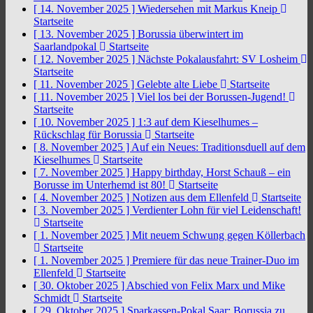
[ 14. November 2025 ]
Wiedersehen mit Markus Kneip
Startseite
[ 13. November 2025 ]
Borussia überwintert im
Saarlandpokal
Startseite
[ 12. November 2025 ]
Nächste Pokalausfahrt: SV Losheim
Startseite
[ 11. November 2025 ]
Gelebte alte Liebe
Startseite
[ 11. November 2025 ]
Viel los bei der Borussen-Jugend!
Startseite
[ 10. November 2025 ]
1:3 auf dem Kieselhumes –
Rückschlag für Borussia
Startseite
[ 8. November 2025 ]
Auf ein Neues: Traditionsduell auf dem
Kieselhumes
Startseite
[ 7. November 2025 ]
Happy birthday, Horst Schauß – ein
Borusse im Unterhemd ist 80!
Startseite
[ 4. November 2025 ]
Notizen aus dem Ellenfeld
Startseite
[ 3. November 2025 ]
Verdienter Lohn für viel Leidenschaft!
Startseite
[ 1. November 2025 ]
Mit neuem Schwung gegen Köllerbach
Startseite
[ 1. November 2025 ]
Premiere für das neue Trainer-Duo im
Ellenfeld
Startseite
[ 30. Oktober 2025 ]
Abschied von Felix Marx und Mike
Schmidt
Startseite
[ 29. Oktober 2025 ]
Sparkassen-Pokal Saar: Borussia zu