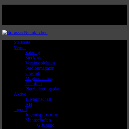
Facebook
Twitter
Instagram
Youtube
Startseite
Verein
Satzung
Steckbrief
Vereinsspielplan
Stadionmagazin
Chronik
Mitgliedsantrag
Ellenfeld
Platzbelegungsplan
Aktive
1. Mannschaft
AH
Jugend
Jugendsponsoring
Mannschaften
G Jugend