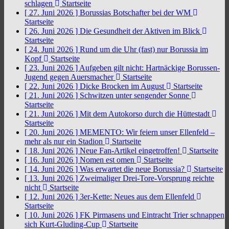
schlagen
Startseite
[ 27. Juni 2026 ]
Borussias Botschafter bei der WM
Startseite
[ 26. Juni 2026 ]
Die Gesundheit der Aktiven im Blick
Startseite
[ 24. Juni 2026 ]
Rund um die Uhr (fast) nur Borussia im
Kopf
Startseite
[ 23. Juni 2026 ]
Aufgeben gilt nicht: Hartnäckige Borussen-
Jugend gegen Auersmacher
Startseite
[ 22. Juni 2026 ]
Dicke Brocken im August
Startseite
[ 21. Juni 2026 ]
Schwitzen unter sengender Sonne
Startseite
[ 21. Juni 2026 ]
Mit dem Autokorso durch die Hüttestadt
Startseite
[ 20. Juni 2026 ]
MEMENTO: Wir feiern unser Ellenfeld –
mehr als nur ein Stadion
Startseite
[ 18. Juni 2026 ]
Neue Fan-Artikel eingetroffen!
Startseite
[ 16. Juni 2026 ]
Nomen est omen
Startseite
[ 14. Juni 2026 ]
Was erwartet die neue Borussia?
Startseite
[ 13. Juni 2026 ]
Zweimaliger Drei-Tore-Vorsprung reichte
nicht
Startseite
[ 12. Juni 2026 ]
3er-Kette: Neues aus dem Ellenfeld
Startseite
[ 10. Juni 2026 ]
FK Pirmasens und Eintracht Trier schnappen
sich Kurt-Gluding-Cup
Startseite