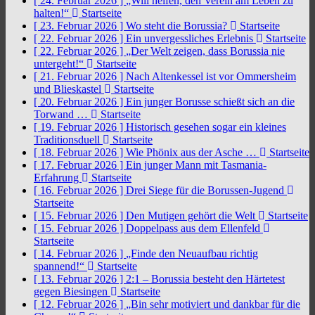
[ 24. Februar 2026 ]
„Will helfen, den Verein am Leben zu
halten!“
Startseite
[ 23. Februar 2026 ]
Wo steht die Borussia?
Startseite
[ 22. Februar 2026 ]
Ein unvergessliches Erlebnis
Startseite
[ 22. Februar 2026 ]
„Der Welt zeigen, dass Borussia nie
untergeht!“
Startseite
[ 21. Februar 2026 ]
Nach Altenkessel ist vor Ommersheim
und Blieskastel
Startseite
[ 20. Februar 2026 ]
Ein junger Borusse schießt sich an die
Torwand …
Startseite
[ 19. Februar 2026 ]
Historisch gesehen sogar ein kleines
Traditionsduell
Startseite
[ 18. Februar 2026 ]
Wie Phönix aus der Asche …
Startseite
[ 17. Februar 2026 ]
Ein junger Mann mit Tasmania-
Erfahrung
Startseite
[ 16. Februar 2026 ]
Drei Siege für die Borussen-Jugend
Startseite
[ 15. Februar 2026 ]
Den Mutigen gehört die Welt
Startseite
[ 15. Februar 2026 ]
Doppelpass aus dem Ellenfeld
Startseite
[ 14. Februar 2026 ]
„Finde den Neuaufbau richtig
spannend!“
Startseite
[ 13. Februar 2026 ]
2:1 – Borussia besteht den Härtetest
gegen Biesingen
Startseite
[ 12. Februar 2026 ]
„Bin sehr motiviert und dankbar für die