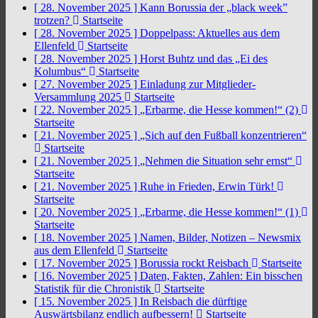
[ 28. November 2025 ]
Kann Borussia der „black week”
trotzen?
Startseite
[ 28. November 2025 ]
Doppelpass: Aktuelles aus dem
Ellenfeld
Startseite
[ 28. November 2025 ]
Horst Buhtz und das „Ei des
Kolumbus“
Startseite
[ 27. November 2025 ]
Einladung zur Mitglieder-
Versammlung 2025
Startseite
[ 22. November 2025 ]
„Erbarme, die Hesse kommen!“ (2)
Startseite
[ 21. November 2025 ]
„Sich auf den Fußball konzentrieren“
Startseite
[ 21. November 2025 ]
„Nehmen die Situation sehr ernst“
Startseite
[ 21. November 2025 ]
Ruhe in Frieden, Erwin Türk!
Startseite
[ 20. November 2025 ]
„Erbarme, die Hesse kommen!“ (1)
Startseite
[ 18. November 2025 ]
Namen, Bilder, Notizen – Newsmix
aus dem Ellenfeld
Startseite
[ 17. November 2025 ]
Borussia rockt Reisbach
Startseite
[ 16. November 2025 ]
Daten, Fakten, Zahlen: Ein bisschen
Statistik für die Chronistik
Startseite
[ 15. November 2025 ]
In Reisbach die dürftige
Auswärtsbilanz endlich aufbessern!
Startseite