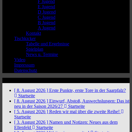
F Jugend
E Jugend
D Jugend
C Jugend
B Jugend
A Jugend
Kontakt
Tischkicker
Tabelle und Ergebnisse
Spielplan
News u. Termine
Video
Impressum
Datenschutz
News Ticker
[ 8. August 2026 ]
Erste Punkte, erste Tore in der Saarpfalz?
Startseite
[ 8. August 2026 ]
Einwurf, Abstoß, Auswechslungen: Das ist
neu in der Saison 2026/27
Startseite
[ 5. August 2026 ]
Reden wir mal über die zweite Reihe!
Startseite
[ 3. August 2026 ]
Namen und Notizen: Neues aus dem
Ellenfeld
Startseite