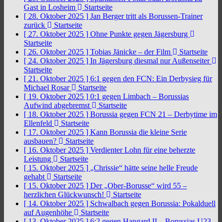
Gast in Losheim
Startseite
[ 28. Oktober 2025 ]
Jan Berger tritt als Borussen-Trainer
zurück
Startseite
[ 27. Oktober 2025 ]
Ohne Punkte gegen Jägersburg
Startseite
[ 26. Oktober 2025 ]
Tobias Jänicke – der Film
Startseite
[ 24. Oktober 2025 ]
In Jägersburg diesmal nur Außenseiter
Startseite
[ 21. Oktober 2025 ]
6:1 gegen den FCN: Ein Derbysieg für
Michael Rosar
Startseite
[ 19. Oktober 2025 ]
0:1 gegen Limbach – Borussias
Aufwind abgebremst
Startseite
[ 18. Oktober 2025 ]
Borussia gegen FCN 21 – Derbytime im
Ellenfeld
Startseite
[ 17. Oktober 2025 ]
Kann Borussia die kleine Serie
ausbauen?
Startseite
[ 16. Oktober 2025 ]
Verdienter Lohn für eine beherzte
Leistung
Startseite
[ 15. Oktober 2025 ]
„Chrissie“ hätte seine helle Freude
gehabt
Startseite
[ 15. Oktober 2025 ]
Der „Ober-Borusse“ wird 55 –
herzlichen Glückwunsch!
Startseite
[ 14. Oktober 2025 ]
Schwalbach gegen Borussia: Pokalduell
auf Augenhöhe
Startseite
[ 13. Oktober 2025 ]
6:2 gegen Hangard II – Borussias U23