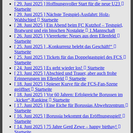
[ 29. Juni 2025 ]
Hoffnungsvoller Start für die neue U23
Startseite
[ 29. Juni 2025 ]
Nächste Testspiel-Ausfahrt: Holz-
Wahlschied
Startseite
[ 28. Juni 2025 ]
Ein Abend beim FC Kutzhof – Testspiel,
Bratwurst und ein bisschen Nostalgie
1.Mannschaft
[ 26. Juni 2025 ]
Viererkette: Neues aus dem Ellenfeld
Startseite
[ 25. Juni 2025 ]
„Konkurrenz belebt das Geschäft!“
Startseite
[ 25. Juni 2025 ]
Tickets für das Doppelgastspiel des FCS
Startseite
[ 24. Juni 2025 ]
Es geht wieder los!
Startseite
[ 23. Juni 2025 ]
Abschied und Trauer, aber auch frohe
Erinnerungen im Ellenfeld
Startseite
[ 18. Juni 2025 ]
Spieser Kurve für die FCS-Fan-Szene
geöffnet
Startseite
[ 18. Juni 2025 ]
Vor 60 Jahren: Erfolgreiche Borussen im
„kicker“-Ranking
Startseite
[ 17. Juni 2025 ]
Eine Eiche für Borussias Abwehrzentrum
Startseite
[ 16. Juni 2025 ]
Borussia bekommt das Eröffnungsspiel!
Startseite
[ 14. Juni 2025 ]
75 Jahre Gerd Zewe – happy birthay!
Startseite