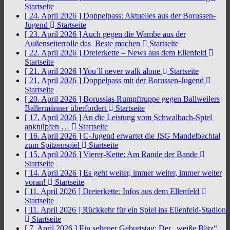
Startseite
[ 24. April 2026 ]
Doppelpass: Aktuelles aus der Borussen-
Jugend
Startseite
[ 23. April 2026 ]
Auch gegen die Wambe aus der
Außenseiterrolle das Beste machen
Startseite
[ 22. April 2026 ]
Dreierkette – News aus dem Ellenfeld
Startseite
[ 21. April 2026 ]
You´ll never walk alone
Startseite
[ 21. April 2026 ]
Doppelpass mit der Borussen-Jugend
Startseite
[ 20. April 2026 ]
Borussias Rumpftruppe gegen Ballweilers
Ballermänner überfordert
Startseite
[ 17. April 2026 ]
An die Leistung vom Schwalbach-Spiel
anknüpfen …
Startseite
[ 16. April 2026 ]
C-Jugend erwartet die JSG Mandelbachtal
zum Spitzenspiel
Startseite
[ 15. April 2026 ]
Vierer-Kette: Am Rande der Bande
Startseite
[ 14. April 2026 ]
Es geht weiter, immer weiter, immer weiter
voran!
Startseite
[ 11. April 2026 ]
Dreierkette: Infos aus dem Ellenfeld
Startseite
[ 11. April 2026 ]
Rückkehr für ein Spiel ins Ellenfeld-Stadion
Startseite
[ 7. April 2026 ]
Ein seltener Geburtstag: Der „weiße Blitz“