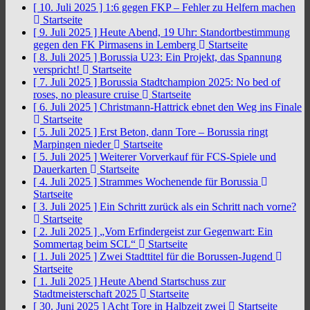
[ 10. Juli 2025 ]
1:6 gegen FKP – Fehler zu Helfern machen
Startseite
[ 9. Juli 2025 ]
Heute Abend, 19 Uhr: Standortbestimmung
gegen den FK Pirmasens in Lemberg
Startseite
[ 8. Juli 2025 ]
Borussia U23: Ein Projekt, das Spannung
verspricht!
Startseite
[ 7. Juli 2025 ]
Borussia Stadtchampion 2025: No bed of
roses, no pleasure cruise
Startseite
[ 6. Juli 2025 ]
Christmann-Hattrick ebnet den Weg ins Finale
Startseite
[ 5. Juli 2025 ]
Erst Beton, dann Tore – Borussia ringt
Marpingen nieder
Startseite
[ 5. Juli 2025 ]
Weiterer Vorverkauf für FCS-Spiele und
Dauerkarten
Startseite
[ 4. Juli 2025 ]
Strammes Wochenende für Borussia
Startseite
[ 3. Juli 2025 ]
Ein Schritt zurück als ein Schritt nach vorne?
Startseite
[ 2. Juli 2025 ]
„Vom Erfindergeist zur Gegenwart: Ein
Sommertag beim SCL“
Startseite
[ 1. Juli 2025 ]
Zwei Stadttitel für die Borussen-Jugend
Startseite
[ 1. Juli 2025 ]
Heute Abend Startschuss zur
Stadtmeisterschaft 2025
Startseite
[ 30. Juni 2025 ]
Acht Tore in Halbzeit zwei
Startseite