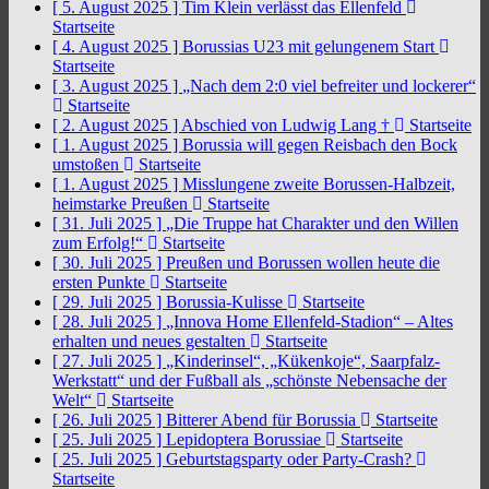
[ 5. August 2025 ]
Tim Klein verlässt das Ellenfeld
Startseite
[ 4. August 2025 ]
Borussias U23 mit gelungenem Start
Startseite
[ 3. August 2025 ]
„Nach dem 2:0 viel befreiter und lockerer“
Startseite
[ 2. August 2025 ]
Abschied von Ludwig Lang †
Startseite
[ 1. August 2025 ]
Borussia will gegen Reisbach den Bock
umstoßen
Startseite
[ 1. August 2025 ]
Misslungene zweite Borussen-Halbzeit,
heimstarke Preußen
Startseite
[ 31. Juli 2025 ]
„Die Truppe hat Charakter und den Willen
zum Erfolg!“
Startseite
[ 30. Juli 2025 ]
Preußen und Borussen wollen heute die
ersten Punkte
Startseite
[ 29. Juli 2025 ]
Borussia-Kulisse
Startseite
[ 28. Juli 2025 ]
„Innova Home Ellenfeld-Stadion“ – Altes
erhalten und neues gestalten
Startseite
[ 27. Juli 2025 ]
„Kinderinsel“, „Kükenkoje“, Saarpfalz-
Werkstatt“ und der Fußball als „schönste Nebensache der
Welt“
Startseite
[ 26. Juli 2025 ]
Bitterer Abend für Borussia
Startseite
[ 25. Juli 2025 ]
Lepidoptera Borussiae
Startseite
[ 25. Juli 2025 ]
Geburtstagsparty oder Party-Crash?
Startseite