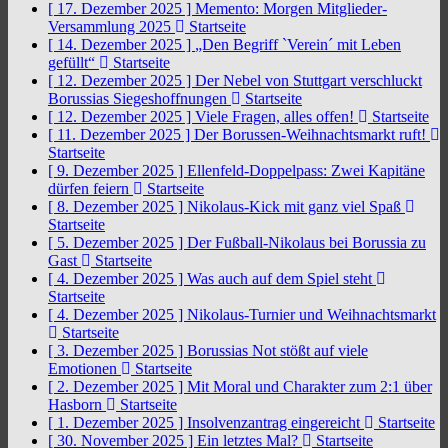
[ 17. Dezember 2025 ]
Memento: Morgen Mitglieder-
Versammlung 2025
Startseite
[ 14. Dezember 2025 ]
„Den Begriff `Verein´ mit Leben
gefüllt“
Startseite
[ 12. Dezember 2025 ]
Der Nebel von Stuttgart verschluckt
Borussias Siegeshoffnungen
Startseite
[ 12. Dezember 2025 ]
Viele Fragen, alles offen!
Startseite
[ 11. Dezember 2025 ]
Der Borussen-Weihnachtsmarkt ruft!
Startseite
[ 9. Dezember 2025 ]
Ellenfeld-Doppelpass: Zwei Kapitäne
dürfen feiern
Startseite
[ 8. Dezember 2025 ]
Nikolaus-Kick mit ganz viel Spaß
Startseite
[ 5. Dezember 2025 ]
Der Fußball-Nikolaus bei Borussia zu
Gast
Startseite
[ 4. Dezember 2025 ]
Was auch auf dem Spiel steht
Startseite
[ 4. Dezember 2025 ]
Nikolaus-Turnier und Weihnachtsmarkt
Startseite
[ 3. Dezember 2025 ]
Borussias Not stößt auf viele
Emotionen
Startseite
[ 2. Dezember 2025 ]
Mit Moral und Charakter zum 2:1 über
Hasborn
Startseite
[ 1. Dezember 2025 ]
Insolvenzantrag eingereicht
Startseite
[ 30. November 2025 ]
Ein letztes Mal?
Startseite