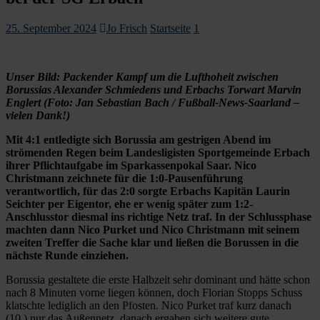
25. September 2024
Jo Frisch
Startseite
1
Unser Bild: Packender Kampf um die Lufthoheit zwischen
Borussias Alexander Schmiedens und Erbachs Torwart Marvin
Englert (Foto: Jan Sebastian Bach / Fußball-News-Saarland –
vielen Dank!)
Mit 4:1 entledigte sich Borussia am gestrigen Abend im
strömenden Regen beim Landesligisten Sportgemeinde Erbach
ihrer Pflichtaufgabe im Sparkassenpokal Saar. Nico
Christmann zeichnete für die 1:0-Pausenführung
verantwortlich, für das 2:0 sorgte Erbachs Kapitän Laurin
Seichter per Eigentor, ehe er wenig später zum 1:2-
Anschlusstor diesmal ins richtige Netz traf. In der Schlussphase
machten dann Nico Purket und Nico Christmann mit seinem
zweiten Treffer die Sache klar und ließen die Borussen in die
nächste Runde einziehen.
Borussia gestaltete die erste Halbzeit sehr dominant und hätte schon
nach 8 Minuten vorne liegen können, doch Florian Stopps Schuss
klatschte lediglich an den Pfosten. Nico Purket traf kurz danach
(10.) nur das Außennetz, danach ergaben sich weitere gute