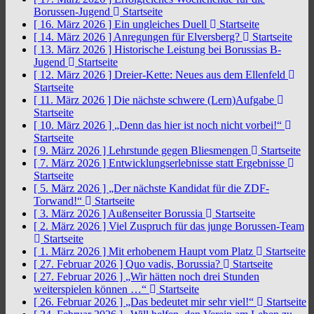
Borussen-Jugend
Startseite
[ 16. März 2026 ]
Ein ungleiches Duell
Startseite
[ 14. März 2026 ]
Anregungen für Elversberg?
Startseite
[ 13. März 2026 ]
Historische Leistung bei Borussias B-
Jugend
Startseite
[ 12. März 2026 ]
Dreier-Kette: Neues aus dem Ellenfeld
Startseite
[ 11. März 2026 ]
Die nächste schwere (Lern)Aufgabe
Startseite
[ 10. März 2026 ]
„Denn das hier ist noch nicht vorbei!“
Startseite
[ 9. März 2026 ]
Lehrstunde gegen Bliesmengen
Startseite
[ 7. März 2026 ]
Entwicklungserlebnisse statt Ergebnisse
Startseite
[ 5. März 2026 ]
„Der nächste Kandidat für die ZDF-
Torwand!“
Startseite
[ 3. März 2026 ]
Außenseiter Borussia
Startseite
[ 2. März 2026 ]
Viel Zuspruch für das junge Borussen-Team
Startseite
[ 1. März 2026 ]
Mit erhobenem Haupt vom Platz
Startseite
[ 27. Februar 2026 ]
Quo vadis, Borussia?
Startseite
[ 27. Februar 2026 ]
„Wir hätten noch drei Stunden
weiterspielen können …“
Startseite
[ 26. Februar 2026 ]
„Das bedeutet mir sehr viel!“
Startseite