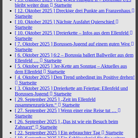
bleibt weiter dran
Startseite
[ 12. Oktober 2025 ]
Dreckige drei Punkte am Franzenhaus
Startseite
[ 10. Oktober 2025 ]
Nächste Ausfahrt Quierschied
Startseite
[ 10. Oktober 2025 ]
Dreierkette – Infos aus dem Ellenfeld
Startseite
[ 7. Oktober 2025 ]
Borussen-Jugend auf einem guten Weg
Startseite
[ 6. Oktober 2025 ]
6:2 – Borussia ballert Ballweiler aus dem
Ellenfeld …
Startseite
[ 5. Oktober 2025 ]
3er-Kette am Sonntag – Aktuelles aus
dem Ellenfeld
Startseite
[ 4. Oktober 2025 ]
Den Trend unbedingt ins Positive drehen!
Startseite
[ 3. Oktober 2025 ]
Dreierkette am Feiertag: Ellenfeld und
Borussen-Jugend
Startseite
[ 29. September 2025 ]
„Zeit im Ellenfeld
zusammenzurücken.“
Startseite
[ 27. September 2025 ]
Wenn einer eine Reise tut …
Startseite
[ 26. September 2025 ]
„Das ist wie ein Besuch beim
Zahnarzt“
Startseite
[ 22. September 2025 ]
Ein gebrauchter Tag
Startseite