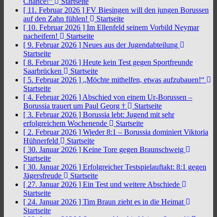
Chance!“
Startseite
[ 11. Februar 2026 ]
FV Biesingen will den jungen Borussen
auf den Zahn fühlen!
Startseite
[ 10. Februar 2026 ]
Im Ellenfeld seinem Vorbild Neymar
nacheifern!
Startseite
[ 9. Februar 2026 ]
Neues aus der Jugendabteilung
Startseite
[ 8. Februar 2026 ]
Heute kein Test gegen Sportfreunde
Saarbrücken
Startseite
[ 5. Februar 2026 ]
„Möchte mithelfen, etwas aufzubauen!“
Startseite
[ 4. Februar 2026 ]
Abschied von einem Ur-Borussen –
Borussia trauert um Paul Georg †
Startseite
[ 3. Februar 2026 ]
Borussia lebt: Jugend mit sehr
erfolgreichem Wochenende
Startseite
[ 2. Februar 2026 ]
Wieder 8:1 – Borussia dominiert Viktoria
Hühnerfeld
Startseite
[ 30. Januar 2026 ]
Keine Tore gegen Braunschweig
Startseite
[ 30. Januar 2026 ]
Erfolgreicher Testspielauftakt: 8:1 gegen
Jägersfreude
Startseite
[ 27. Januar 2026 ]
Ein Test und weitere Abschiede
Startseite
[ 24. Januar 2026 ]
Tim Braun zieht es in die Heimat
Startseite