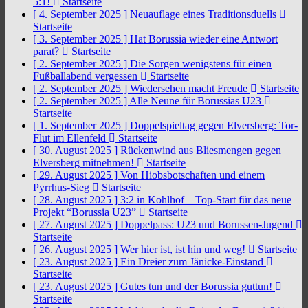
5:1!
Startseite
[ 4. September 2025 ]
Neuauflage eines Traditionsduells
Startseite
[ 3. September 2025 ]
Hat Borussia wieder eine Antwort
parat?
Startseite
[ 2. September 2025 ]
Die Sorgen wenigstens für einen
Fußballabend vergessen
Startseite
[ 2. September 2025 ]
Wiedersehen macht Freude
Startseite
[ 2. September 2025 ]
Alle Neune für Borussias U23
Startseite
[ 1. September 2025 ]
Doppelspieltag gegen Elversberg: Tor-
Flut im Ellenfeld
Startseite
[ 30. August 2025 ]
Rückenwind aus Bliesmengen gegen
Elversberg mitnehmen!
Startseite
[ 29. August 2025 ]
Von Hiobsbotschaften und einem
Pyrrhus-Sieg
Startseite
[ 28. August 2025 ]
3:2 in Kohlhof – Top-Start für das neue
Projekt “Borussia U23”
Startseite
[ 27. August 2025 ]
Doppelpass: U23 und Borussen-Jugend
Startseite
[ 26. August 2025 ]
Wer hier ist, ist hin und weg!
Startseite
[ 23. August 2025 ]
Ein Dreier zum Jänicke-Einstand
Startseite
[ 23. August 2025 ]
Gutes tun und der Borussia guttun!
Startseite