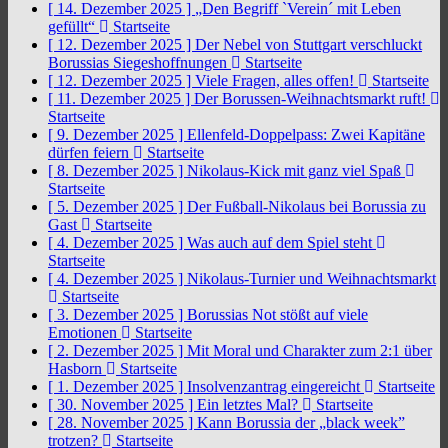
[ 14. Dezember 2025 ]
„Den Begriff `Verein´ mit Leben
gefüllt“
Startseite
[ 12. Dezember 2025 ]
Der Nebel von Stuttgart verschluckt
Borussias Siegeshoffnungen
Startseite
[ 12. Dezember 2025 ]
Viele Fragen, alles offen!
Startseite
[ 11. Dezember 2025 ]
Der Borussen-Weihnachtsmarkt ruft!
Startseite
[ 9. Dezember 2025 ]
Ellenfeld-Doppelpass: Zwei Kapitäne
dürfen feiern
Startseite
[ 8. Dezember 2025 ]
Nikolaus-Kick mit ganz viel Spaß
Startseite
[ 5. Dezember 2025 ]
Der Fußball-Nikolaus bei Borussia zu
Gast
Startseite
[ 4. Dezember 2025 ]
Was auch auf dem Spiel steht
Startseite
[ 4. Dezember 2025 ]
Nikolaus-Turnier und Weihnachtsmarkt
Startseite
[ 3. Dezember 2025 ]
Borussias Not stößt auf viele
Emotionen
Startseite
[ 2. Dezember 2025 ]
Mit Moral und Charakter zum 2:1 über
Hasborn
Startseite
[ 1. Dezember 2025 ]
Insolvenzantrag eingereicht
Startseite
[ 30. November 2025 ]
Ein letztes Mal?
Startseite
[ 28. November 2025 ]
Kann Borussia der „black week”
trotzen?
Startseite