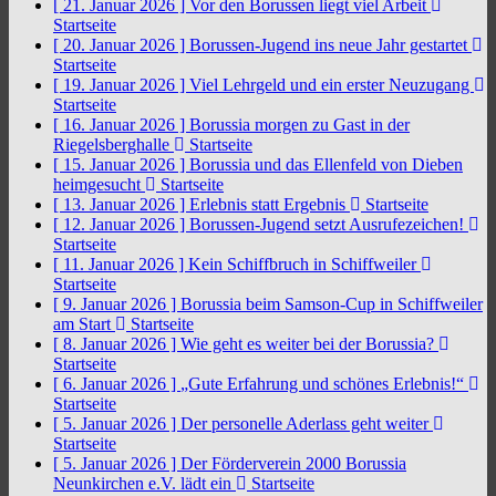
[ 21. Januar 2026 ]
Vor den Borussen liegt viel Arbeit
Startseite
[ 20. Januar 2026 ]
Borussen-Jugend ins neue Jahr gestartet
Startseite
[ 19. Januar 2026 ]
Viel Lehrgeld und ein erster Neuzugang
Startseite
[ 16. Januar 2026 ]
Borussia morgen zu Gast in der
Riegelsberghalle
Startseite
[ 15. Januar 2026 ]
Borussia und das Ellenfeld von Dieben
heimgesucht
Startseite
[ 13. Januar 2026 ]
Erlebnis statt Ergebnis
Startseite
[ 12. Januar 2026 ]
Borussen-Jugend setzt Ausrufezeichen!
Startseite
[ 11. Januar 2026 ]
Kein Schiffbruch in Schiffweiler
Startseite
[ 9. Januar 2026 ]
Borussia beim Samson-Cup in Schiffweiler
am Start
Startseite
[ 8. Januar 2026 ]
Wie geht es weiter bei der Borussia?
Startseite
[ 6. Januar 2026 ]
„Gute Erfahrung und schönes Erlebnis!“
Startseite
[ 5. Januar 2026 ]
Der personelle Aderlass geht weiter
Startseite
[ 5. Januar 2026 ]
Der Förderverein 2000 Borussia
Neunkirchen e.V. lädt ein
Startseite