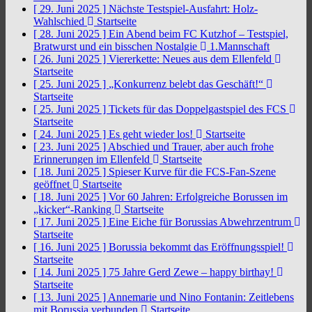
[ 29. Juni 2025 ]
Nächste Testspiel-Ausfahrt: Holz-
Wahlschied
Startseite
[ 28. Juni 2025 ]
Ein Abend beim FC Kutzhof – Testspiel,
Bratwurst und ein bisschen Nostalgie
1.Mannschaft
[ 26. Juni 2025 ]
Viererkette: Neues aus dem Ellenfeld
Startseite
[ 25. Juni 2025 ]
„Konkurrenz belebt das Geschäft!“
Startseite
[ 25. Juni 2025 ]
Tickets für das Doppelgastspiel des FCS
Startseite
[ 24. Juni 2025 ]
Es geht wieder los!
Startseite
[ 23. Juni 2025 ]
Abschied und Trauer, aber auch frohe
Erinnerungen im Ellenfeld
Startseite
[ 18. Juni 2025 ]
Spieser Kurve für die FCS-Fan-Szene
geöffnet
Startseite
[ 18. Juni 2025 ]
Vor 60 Jahren: Erfolgreiche Borussen im
„kicker“-Ranking
Startseite
[ 17. Juni 2025 ]
Eine Eiche für Borussias Abwehrzentrum
Startseite
[ 16. Juni 2025 ]
Borussia bekommt das Eröffnungsspiel!
Startseite
[ 14. Juni 2025 ]
75 Jahre Gerd Zewe – happy birthay!
Startseite
[ 13. Juni 2025 ]
Annemarie und Nino Fontanin: Zeitlebens
mit Borussia verbunden
Startseite