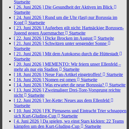
Startseite
[ 26. Juni 2026 ]
Die Gesundheit der Aktiven im Blick
Startseite
[ 24. Juni 2026 ]
Rund um die Uhr (fast) nur Borussia im
Kopf
Startseite
[ 23. Juni 2026 ]
Aufgeben gilt nicht: Hartnäckige Borussen-
Jugend gegen Auersmacher
Startseite
[ 22. Juni 2026 ]
Dicke Brocken im August
Startseite
[ 21. Juni 2026 ]
Schwitzen unter sengender Sonne
Startseite
[ 21. Juni 2026 ]
Mit dem Autokorso durch die Hüttestadt
Startseite
[ 20. Juni 2026 ]
MEMENTO: Wir feiern unser Ellenfeld –
mehr als nur ein Stadion
Startseite
[ 18. Juni 2026 ]
Neue Fan-Artikel eingetroffen!
Startseite
[ 16. Juni 2026 ]
Nomen est omen
Startseite
[ 14. Juni 2026 ]
Was erwartet die neue Borussia?
Startseite
[ 13. Juni 2026 ]
Zweimaliger Drei-Tore-Vorsprung reichte
nicht
Startseite
[ 12. Juni 2026 ]
3er-Kette: Neues aus dem Ellenfeld
Startseite
[ 10. Juni 2026 ]
FK Pirmasens und Eintracht Trier schnappen
sich Kurt-Gluding-Cup
Startseite
[ 4. Juni 2026 ]
Da spielen, wo einst Stars kickten: 22 Teams
kämpfen um den Kurt-Gluding-Cup
Startseite