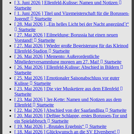
[ 3. Juni 2026 ]
Ellenfeld-Kulisse: Namen und Notizen
Startseite
[ 1. Juni 2026 ]
Titel und Vizemeisterschaft für die Borussen-
Jugend!
Startseite
[ 28. Mai 2026 ]
„Ein helles Licht bei der Nacht angezünd´t“
Startseite
[ 27. Mai 2026 ]
Eilmeldung: Borussia hat einen neuen
Vorstand!
Startseite
[ 27. Mai 2026 ]
Wieder große Begeisterung für das Kleinod
Ellenfeld-Stadion
Startseite
[ 26. Mai 2026 ]
Memento: Außerordentliche
Mitgliederversammlung morgen am 27. Mai!
Startseite
[ 26. Mai 2026 ]
Ellenfeld-Kulisse: Abschied in Bildern
Startseite
[ 25. Mai 2026 ]
Emotionaler Saisonabschluss vor guter
Kulisse
Startseite
[ 23. Mai 2026 ]
Die vier Musketiere aus dem Ellenfeld
Startseite
[ 23. Mai 2026 ]
3er-Kette: Namen und Notizen aus dem
Ellenfeld
Startseite
[ 22. Mai 2026 ]
Abschied von der Saarlandliga
Startseite
[ 20. Mai 2026 ]
Deftige Schlappe, erstes Borussen-Tor und
ein Spielabbruch
Startseite
[ 19. Mai 2026 ]
„Brutales Ergebnis“
Startseite
[ 18. Mai 2026 ]
Glückwunsch an die SV Elversberg!