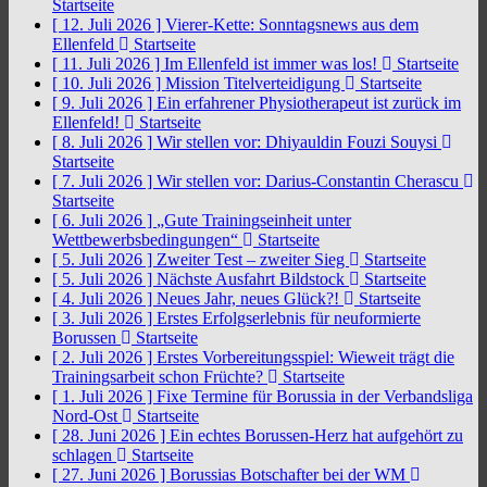
Startseite
[ 12. Juli 2026 ]
Vierer-Kette: Sonntagsnews aus dem
Ellenfeld
Startseite
[ 11. Juli 2026 ]
Im Ellenfeld ist immer was los!
Startseite
[ 10. Juli 2026 ]
Mission Titelverteidigung
Startseite
[ 9. Juli 2026 ]
Ein erfahrener Physiotherapeut ist zurück im
Ellenfeld!
Startseite
[ 8. Juli 2026 ]
Wir stellen vor: Dhiyauldin Fouzi Souysi
Startseite
[ 7. Juli 2026 ]
Wir stellen vor: Darius-Constantin Cherascu
Startseite
[ 6. Juli 2026 ]
„Gute Trainingseinheit unter
Wettbewerbsbedingungen“
Startseite
[ 5. Juli 2026 ]
Zweiter Test – zweiter Sieg
Startseite
[ 5. Juli 2026 ]
Nächste Ausfahrt Bildstock
Startseite
[ 4. Juli 2026 ]
Neues Jahr, neues Glück?!
Startseite
[ 3. Juli 2026 ]
Erstes Erfolgserlebnis für neuformierte
Borussen
Startseite
[ 2. Juli 2026 ]
Erstes Vorbereitungsspiel: Wieweit trägt die
Trainingsarbeit schon Früchte?
Startseite
[ 1. Juli 2026 ]
Fixe Termine für Borussia in der Verbandsliga
Nord-Ost
Startseite
[ 28. Juni 2026 ]
Ein echtes Borussen-Herz hat aufgehört zu
schlagen
Startseite
[ 27. Juni 2026 ]
Borussias Botschafter bei der WM