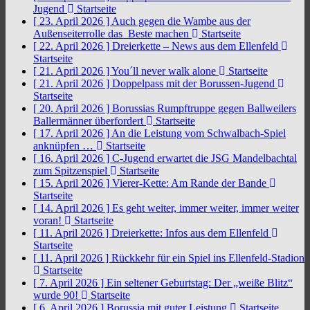
Jugend
Startseite
[ 23. April 2026 ]
Auch gegen die Wambe aus der
Außenseiterrolle das Beste machen
Startseite
[ 22. April 2026 ]
Dreierkette – News aus dem Ellenfeld
Startseite
[ 21. April 2026 ]
You´ll never walk alone
Startseite
[ 21. April 2026 ]
Doppelpass mit der Borussen-Jugend
Startseite
[ 20. April 2026 ]
Borussias Rumpftruppe gegen Ballweilers
Ballermänner überfordert
Startseite
[ 17. April 2026 ]
An die Leistung vom Schwalbach-Spiel
anknüpfen …
Startseite
[ 16. April 2026 ]
C-Jugend erwartet die JSG Mandelbachtal
zum Spitzenspiel
Startseite
[ 15. April 2026 ]
Vierer-Kette: Am Rande der Bande
Startseite
[ 14. April 2026 ]
Es geht weiter, immer weiter, immer weiter
voran!
Startseite
[ 11. April 2026 ]
Dreierkette: Infos aus dem Ellenfeld
Startseite
[ 11. April 2026 ]
Rückkehr für ein Spiel ins Ellenfeld-Stadion
Startseite
[ 7. April 2026 ]
Ein seltener Geburtstag: Der „weiße Blitz“
wurde 90!
Startseite
[ 6. April 2026 ]
Borussia mit guter Leistung
Startseite