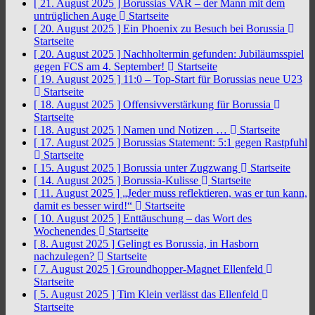
[ 21. August 2025 ]
Borussias VAR – der Mann mit dem
untrüglichen Auge
Startseite
[ 20. August 2025 ]
Ein Phoenix zu Besuch bei Borussia
Startseite
[ 20. August 2025 ]
Nachholtermin gefunden: Jubiläumsspiel
gegen FCS am 4. September!
Startseite
[ 19. August 2025 ]
11:0 – Top-Start für Borussias neue U23
Startseite
[ 18. August 2025 ]
Offensivverstärkung für Borussia
Startseite
[ 18. August 2025 ]
Namen und Notizen …
Startseite
[ 17. August 2025 ]
Borussias Statement: 5:1 gegen Rastpfuhl
Startseite
[ 15. August 2025 ]
Borussia unter Zugzwang
Startseite
[ 14. August 2025 ]
Borussia-Kulisse
Startseite
[ 11. August 2025 ]
„Jeder muss reflektieren, was er tun kann,
damit es besser wird!“
Startseite
[ 10. August 2025 ]
Enttäuschung – das Wort des
Wochenendes
Startseite
[ 8. August 2025 ]
Gelingt es Borussia, in Hasborn
nachzulegen?
Startseite
[ 7. August 2025 ]
Groundhopper-Magnet Ellenfeld
Startseite
[ 5. August 2025 ]
Tim Klein verlässt das Ellenfeld
Startseite