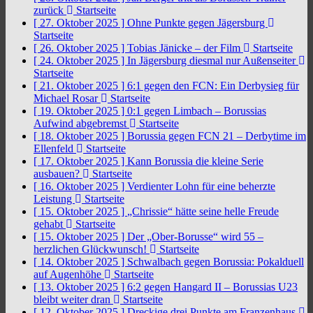
zurück
Startseite
[ 27. Oktober 2025 ]
Ohne Punkte gegen Jägersburg
Startseite
[ 26. Oktober 2025 ]
Tobias Jänicke – der Film
Startseite
[ 24. Oktober 2025 ]
In Jägersburg diesmal nur Außenseiter
Startseite
[ 21. Oktober 2025 ]
6:1 gegen den FCN: Ein Derbysieg für
Michael Rosar
Startseite
[ 19. Oktober 2025 ]
0:1 gegen Limbach – Borussias
Aufwind abgebremst
Startseite
[ 18. Oktober 2025 ]
Borussia gegen FCN 21 – Derbytime im
Ellenfeld
Startseite
[ 17. Oktober 2025 ]
Kann Borussia die kleine Serie
ausbauen?
Startseite
[ 16. Oktober 2025 ]
Verdienter Lohn für eine beherzte
Leistung
Startseite
[ 15. Oktober 2025 ]
„Chrissie“ hätte seine helle Freude
gehabt
Startseite
[ 15. Oktober 2025 ]
Der „Ober-Borusse“ wird 55 –
herzlichen Glückwunsch!
Startseite
[ 14. Oktober 2025 ]
Schwalbach gegen Borussia: Pokalduell
auf Augenhöhe
Startseite
[ 13. Oktober 2025 ]
6:2 gegen Hangard II – Borussias U23
bleibt weiter dran
Startseite
[ 12. Oktober 2025 ]
Dreckige drei Punkte am Franzenhaus