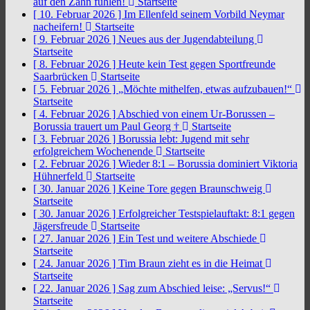
auf den Zahn fühlen!
Startseite
[ 10. Februar 2026 ]
Im Ellenfeld seinem Vorbild Neymar
nacheifern!
Startseite
[ 9. Februar 2026 ]
Neues aus der Jugendabteilung
Startseite
[ 8. Februar 2026 ]
Heute kein Test gegen Sportfreunde
Saarbrücken
Startseite
[ 5. Februar 2026 ]
„Möchte mithelfen, etwas aufzubauen!“
Startseite
[ 4. Februar 2026 ]
Abschied von einem Ur-Borussen –
Borussia trauert um Paul Georg †
Startseite
[ 3. Februar 2026 ]
Borussia lebt: Jugend mit sehr
erfolgreichem Wochenende
Startseite
[ 2. Februar 2026 ]
Wieder 8:1 – Borussia dominiert Viktoria
Hühnerfeld
Startseite
[ 30. Januar 2026 ]
Keine Tore gegen Braunschweig
Startseite
[ 30. Januar 2026 ]
Erfolgreicher Testspielauftakt: 8:1 gegen
Jägersfreude
Startseite
[ 27. Januar 2026 ]
Ein Test und weitere Abschiede
Startseite
[ 24. Januar 2026 ]
Tim Braun zieht es in die Heimat
Startseite
[ 22. Januar 2026 ]
Sag zum Abschied leise: „Servus!“
Startseite