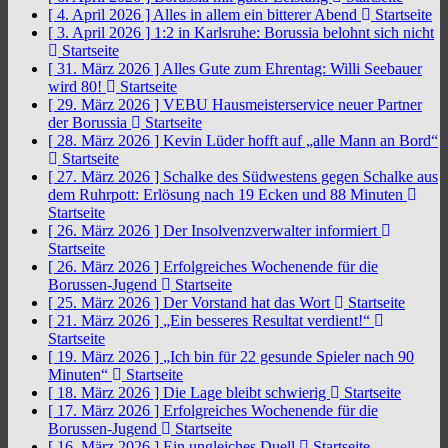
[ 4. April 2026 ]
Alles in allem ein bitterer Abend
Startseite
[ 3. April 2026 ]
1:2 in Karlsruhe: Borussia belohnt sich nicht
Startseite
[ 31. März 2026 ]
Alles Gute zum Ehrentag: Willi Seebauer
wird 80!
Startseite
[ 29. März 2026 ]
VEBU Hausmeisterservice neuer Partner
der Borussia
Startseite
[ 28. März 2026 ]
Kevin Lüder hofft auf „alle Mann an Bord“
Startseite
[ 27. März 2026 ]
Schalke des Südwestens gegen Schalke aus
dem Ruhrpott: Erlösung nach 19 Ecken und 88 Minuten
Startseite
[ 26. März 2026 ]
Der Insolvenzverwalter informiert
Startseite
[ 26. März 2026 ]
Erfolgreiches Wochenende für die
Borussen-Jugend
Startseite
[ 25. März 2026 ]
Der Vorstand hat das Wort
Startseite
[ 21. März 2026 ]
„Ein besseres Resultat verdient!“
Startseite
[ 19. März 2026 ]
„Ich bin für 22 gesunde Spieler nach 90
Minuten“
Startseite
[ 18. März 2026 ]
Die Lage bleibt schwierig
Startseite
[ 17. März 2026 ]
Erfolgreiches Wochenende für die
Borussen-Jugend
Startseite
[ 16. März 2026 ]
Ein ungleiches Duell
Startseite