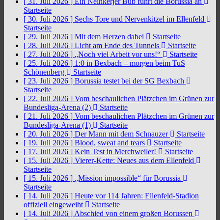
[ 31. Juli 2026 ]
Ein Neinkerjer Bub führt die Borussia an
Startseite
[ 30. Juli 2026 ]
Sechs Tore und Nervenkitzel im Ellenfeld
Startseite
[ 29. Juli 2026 ]
Mit dem Herzen dabei
Startseite
[ 28. Juli 2026 ]
Licht am Ende des Tunnels
Startseite
[ 27. Juli 2026 ]
„Noch viel Arbeit vor uns!“
Startseite
[ 25. Juli 2026 ]
1:0 in Bexbach – morgen beim TuS
Schönenberg
Startseite
[ 23. Juli 2026 ]
Borussia testet bei der SG Bexbach
Startseite
[ 22. Juli 2026 ]
Vom beschaulichen Plätzchen im Grünen zur
Bundesliga-Arena (2)
Startseite
[ 21. Juli 2026 ]
Vom beschaulichen Plätzchen im Grünen zur
Bundesliga-Arena (1)
Startseite
[ 20. Juli 2026 ]
Der Mann mit dem Schnauzer
Startseite
[ 19. Juli 2026 ]
Blood, sweat and tears
Startseite
[ 17. Juli 2026 ]
Kein Test in Merchweiler!
Startseite
[ 15. Juli 2026 ]
Vierer-Kette: Neues aus dem Ellenfeld
Startseite
[ 15. Juli 2026 ]
„Mission impossible“ für Borussia
Startseite
[ 14. Juli 2026 ]
Heute vor 114 Jahren: Ellenfeld-Stadion
offiziell eingeweiht
Startseite
[ 14. Juli 2026 ]
Abschied von einem großen Borussen