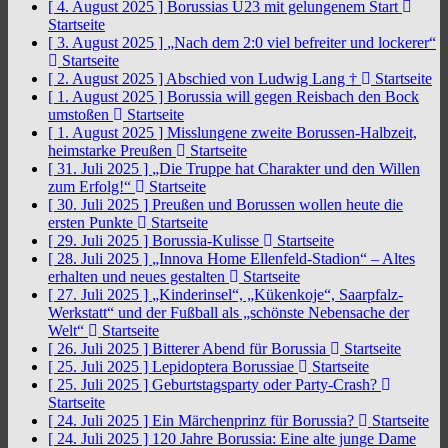
[ 4. August 2025 ]
Borussias U23 mit gelungenem Start
Startseite
[ 3. August 2025 ]
„Nach dem 2:0 viel befreiter und lockerer“
Startseite
[ 2. August 2025 ]
Abschied von Ludwig Lang †
Startseite
[ 1. August 2025 ]
Borussia will gegen Reisbach den Bock
umstoßen
Startseite
[ 1. August 2025 ]
Misslungene zweite Borussen-Halbzeit,
heimstarke Preußen
Startseite
[ 31. Juli 2025 ]
„Die Truppe hat Charakter und den Willen
zum Erfolg!“
Startseite
[ 30. Juli 2025 ]
Preußen und Borussen wollen heute die
ersten Punkte
Startseite
[ 29. Juli 2025 ]
Borussia-Kulisse
Startseite
[ 28. Juli 2025 ]
„Innova Home Ellenfeld-Stadion“ – Altes
erhalten und neues gestalten
Startseite
[ 27. Juli 2025 ]
„Kinderinsel“, „Kükenkoje“, Saarpfalz-
Werkstatt“ und der Fußball als „schönste Nebensache der
Welt“
Startseite
[ 26. Juli 2025 ]
Bitterer Abend für Borussia
Startseite
[ 25. Juli 2025 ]
Lepidoptera Borussiae
Startseite
[ 25. Juli 2025 ]
Geburtstagsparty oder Party-Crash?
Startseite
[ 24. Juli 2025 ]
Ein Märchenprinz für Borussia?
Startseite
[ 24. Juli 2025 ]
120 Jahre Borussia: Eine alte junge Dame