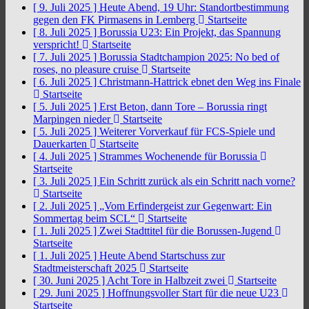
[ 9. Juli 2025 ]
Heute Abend, 19 Uhr: Standortbestimmung
gegen den FK Pirmasens in Lemberg
Startseite
[ 8. Juli 2025 ]
Borussia U23: Ein Projekt, das Spannung
verspricht!
Startseite
[ 7. Juli 2025 ]
Borussia Stadtchampion 2025: No bed of
roses, no pleasure cruise
Startseite
[ 6. Juli 2025 ]
Christmann-Hattrick ebnet den Weg ins Finale
Startseite
[ 5. Juli 2025 ]
Erst Beton, dann Tore – Borussia ringt
Marpingen nieder
Startseite
[ 5. Juli 2025 ]
Weiterer Vorverkauf für FCS-Spiele und
Dauerkarten
Startseite
[ 4. Juli 2025 ]
Strammes Wochenende für Borussia
Startseite
[ 3. Juli 2025 ]
Ein Schritt zurück als ein Schritt nach vorne?
Startseite
[ 2. Juli 2025 ]
„Vom Erfindergeist zur Gegenwart: Ein
Sommertag beim SCL“
Startseite
[ 1. Juli 2025 ]
Zwei Stadttitel für die Borussen-Jugend
Startseite
[ 1. Juli 2025 ]
Heute Abend Startschuss zur
Stadtmeisterschaft 2025
Startseite
[ 30. Juni 2025 ]
Acht Tore in Halbzeit zwei
Startseite
[ 29. Juni 2025 ]
Hoffnungsvoller Start für die neue U23
Startseite