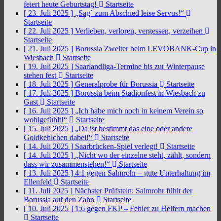
feiert heute Geburtstag!
Startseite
[ 23. Juli 2025 ]
„Sag´ zum Abschied leise Servus!“
Startseite
[ 22. Juli 2025 ]
Verlieben, verloren, vergessen, verzeihen
Startseite
[ 21. Juli 2025 ]
Borussia Zweiter beim LEVOBANK-Cup in
Wiesbach
Startseite
[ 19. Juli 2025 ]
Saarlandliga-Termine bis zur Winterpause
stehen fest
Startseite
[ 18. Juli 2025 ]
Generalprobe für Borussia
Startseite
[ 17. Juli 2025 ]
Borussia beim Stadionfest in Wiesbach zu
Gast
Startseite
[ 16. Juli 2025 ]
„Ich habe mich noch in keinem Verein so
wohlgefühlt!“
Startseite
[ 15. Juli 2025 ]
„Da ist bestimmt das eine oder andere
Goldkehlchen dabei!“
Startseite
[ 14. Juli 2025 ]
Saarbrücken-Spiel verlegt!
Startseite
[ 14. Juli 2025 ]
„Nicht wo der einzelne steht, zählt, sondern
dass wir zusammenstehen!“
Startseite
[ 13. Juli 2025 ]
4:1 gegen Salmrohr – gute Unterhaltung im
Ellenfeld
Startseite
[ 11. Juli 2025 ]
Nächster Prüfstein: Salmrohr fühlt der
Borussia auf den Zahn
Startseite
[ 10. Juli 2025 ]
1:6 gegen FKP – Fehler zu Helfern machen
Startseite