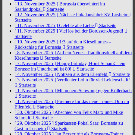
[ 13. November 2025 ]
Borussia überwintert im
Saarlandpokal
Startseite
[ 12. November 2025 ]
Nächste Pokalausfahrt: SV Losheim
Startseite
[ 11. November 2025 ]
Gelebte alte Liebe
Startseite
[ 11. November 2025 ]
Viel los bei der Borussen-Jugend!
Startseite
[ 10. November 2025 ]
1:3 auf dem Kieselhumes –
Rückschlag für Borussia
Startseite
[ 8. November 2025 ]
Auf ein Neues: Traditionsduell auf dem
Kieselhumes
Startseite
[ 7. November 2025 ]
Happy birthday, Horst Schauß – ein
Borusse im Unterhemd ist 80!
Startseite
[ 4. November 2025 ]
Notizen aus dem Ellenfeld
Startseite
[ 3. November 2025 ]
Verdienter Lohn für viel Leidenschaft!
Startseite
[ 1. November 2025 ]
Mit neuem Schwung gegen Köllerbach
Startseite
[ 1. November 2025 ]
Premiere für das neue Trainer-Duo im
Ellenfeld
Startseite
[ 30. Oktober 2025 ]
Abschied von Felix Marx und Mike
Schmidt
Startseite
[ 29. Oktober 2025 ]
Sparkassen-Pokal Saar: Borussia zu
Gast in Losheim
Startseite
[ 28. Oktober 2025 ]
Jan Berger tritt als Borussen-Trainer