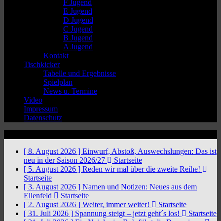
F Jugend
E Jugend
D Jugend
C Jugend
B Jugend
A Jugend
Kontakt
Tischkicker
Tabelle und Ergebnisse
Spielplan
News u. Termine
Video
Impressum
Datenschutz
News Ticker
[ 8. August 2026 ]
Einwurf, Abstoß, Auswechslungen: Das ist
neu in der Saison 2026/27
Startseite
[ 5. August 2026 ]
Reden wir mal über die zweite Reihe!
Startseite
[ 3. August 2026 ]
Namen und Notizen: Neues aus dem
Ellenfeld
Startseite
[ 2. August 2026 ]
Weiter, immer weiter!
Startseite
[ 31. Juli 2026 ]
Spannung steigt – jetzt geht´s los!
Startseite