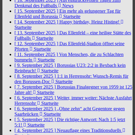
[ 18. September 2025 ]
Aus eindrucksvollen Tagen zum
Denkmal des Fußballs
News
[ 15. September 2025 ]
Ein mehr als gelungener Tag für
Ellenfeld und Borussia
Startseite
[ 14. September 2025 ]
Happy birthday, Heinz Histing!
Startseite
[ 13. September 2025 ]
Das Ellenfeld – eine heilige Stätte des
Fußballs
Startseite
[ 12. September 2025 ]
Das Ellenfeld-Stadion öffnet seine
Pforten
Startseite
[ 11. September 2025 ]
Von Menschen, die zu Schlachten
bummeln
Startseite
[ 9. September 2025 ]
Borussias U23: 2:2 in Bexbach kein
Beinbruch!
Startseite
[ 8. September 2025 ]
1:1 in Herrensohr: Wunsch-Remis für
den Borussen-Doc
Startseite
[ 7. September 2025 ]
Borussias Finalgegner von 1959 ist 125
Jahre alt!
Startseite
[ 6. September 2025 ]
Weiter, immer weiter: Nächste Ausfahrt
Herrensohr
Startseite
[ 6. September 2025 ]
„Ohne zehn“ acht Gegentore gegen
Saarbrücken
Startseite
[ 5. September 2025 ]
Die richtige Antwort: Nach 1:5 jetzt
5:1!
Startseite
[ 4. September 2025 ]
Neuauflage eines Traditionsduells