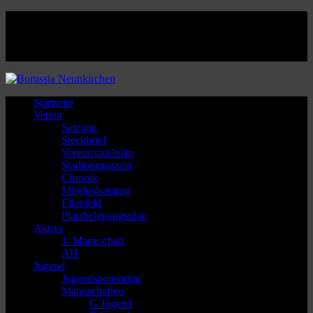
Facebook
Twitter
Instagram
Youtube
Startseite
Verein
Satzung
Steckbrief
Vereinsspielplan
Stadionmagazin
Chronik
Mitgliedsantrag
Ellenfeld
Platzbelegungsplan
Aktive
1. Mannschaft
AH
Jugend
Jugendsponsoring
Mannschaften
G Jugend