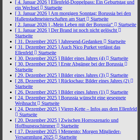
[ 4. Januar 2026 ]
Ellenfeld-Doppelpass: Ein Geburtstag und
ein Wechsel
Startseite
[ 3. Januar 2026 ]
Am morgigen Sonntag: Borussia bei den
Hallenstadtmeisterschaften am Start
Startseite
[ 2. Januar 2026 ]
„Mein Leben mit der Borussia“
Startseite
[ 1. Januar 2026 ]
Der Brand ist noch nicht gelöscht
Startseite
[ 31. Dezember 2025 ]
Jahresend-Gedanken
Startseite
[ 31. Dezember 2025 ]
Auch Nico Purket verlässt das
Ellenfeld
Startseite
[ 30. Dezember 2025 ]
Bilder eines Jahres (4)
Startseite
[ 30. Dezember 2025 ]
Erste Abgänge bei der Borussia
Startseite
[ 29. Dezember 2025 ]
Bilder eines Jahres (3)
Startseite
[ 28. Dezember 2025 ]
Rückschau: Bilder eines Jahres (2)
Startseite
[ 26. Dezember 2025 ]
Bilder eines Jahres (1)
Startseite
[ 24. Dezember 2025 ]
Borussia wünscht eine gesegnete
Weihnacht
Startseite
[ 24. Dezember 2025 ]
Vierer-Kette – Infos aus dem Ellenfeld
Startseite
[ 20. Dezember 2025 ]
Zwischen Horroszenario und
Hoffnungsschimmer
Startseite
[ 17. Dezember 2025 ]
Memento: Morgen Mitglieder-
Versammlung 2025
Startseite