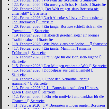
[ 23. Februar 2026 ]
Wo steht die Borussia?
Startseite
[ 22. Februar 2026 ]
Ein unvergessliches Erlebnis
Startseite
[ 22. Februar 2026 ]
„Der Welt zeigen, dass Borussia nie
untergeht!“
Startseite
[ 21. Februar 2026 ]
Nach Altenkessel ist vor Ommersheim
und Blieskastel
Startseite
[ 20. Februar 2026 ]
Ein junger Borusse schießt sich an die
Torwand …
Startseite
[ 19. Februar 2026 ]
Historisch gesehen sogar ein kleines
Traditionsduell
Startseite
[ 18. Februar 2026 ]
Wie Phönix aus der Asche …
Startseite
[ 17. Februar 2026 ]
Ein junger Mann mit Tasmania-
Erfahrung
Startseite
[ 16. Februar 2026 ]
Drei Siege für die Borussen-Jugend
Startseite
[ 15. Februar 2026 ]
Den Mutigen gehört die Welt
Startseite
[ 15. Februar 2026 ]
Doppelpass aus dem Ellenfeld
Startseite
[ 14. Februar 2026 ]
„Finde den Neuaufbau richtig
spannend!“
Startseite
[ 13. Februar 2026 ]
2:1 – Borussia besteht den Härtetest
gegen Biesingen
Startseite
[ 12. Februar 2026 ]
„Bin sehr motiviert und dankbar für die
Chance!“
Startseite
[ 11. Februar 2026 ]
FV Biesingen will den jungen Borussen