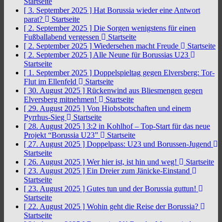
Startseite
[ 3. September 2025 ]
Hat Borussia wieder eine Antwort
parat?
Startseite
[ 2. September 2025 ]
Die Sorgen wenigstens für einen
Fußballabend vergessen
Startseite
[ 2. September 2025 ]
Wiedersehen macht Freude
Startseite
[ 2. September 2025 ]
Alle Neune für Borussias U23
Startseite
[ 1. September 2025 ]
Doppelspieltag gegen Elversberg: Tor-
Flut im Ellenfeld
Startseite
[ 30. August 2025 ]
Rückenwind aus Bliesmengen gegen
Elversberg mitnehmen!
Startseite
[ 29. August 2025 ]
Von Hiobsbotschaften und einem
Pyrrhus-Sieg
Startseite
[ 28. August 2025 ]
3:2 in Kohlhof – Top-Start für das neue
Projekt “Borussia U23”
Startseite
[ 27. August 2025 ]
Doppelpass: U23 und Borussen-Jugend
Startseite
[ 26. August 2025 ]
Wer hier ist, ist hin und weg!
Startseite
[ 23. August 2025 ]
Ein Dreier zum Jänicke-Einstand
Startseite
[ 23. August 2025 ]
Gutes tun und der Borussia guttun!
Startseite
[ 22. August 2025 ]
Wohin geht die Reise der Borussia?
Startseite