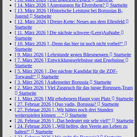
[ 14. März 2026 ]
Anregungen für Elversberg?
Startseite
[ 13. März 2026 ]
Historische Leistung bei Borussias B-
Jugend
Startseite
[ 12. März 2026 ]
Dreier-Kette: Neues aus dem Ellenfeld
Startseite
[ 11. März 2026 ]
Die nächste schwere (Lern)Aufgabe
Startseite
[ 10. März 2026 ]
„Denn das hier ist noch nicht vorbei!“
Startseite
[ 9. März 2026 ]
Lehrstunde gegen Bliesmengen
Startseite
[ 7. März 2026 ]
Entwicklungserlebnisse statt Ergebnisse
Startseite
[ 5. März 2026 ]
„Der nächste Kandidat für die ZDF-
Torwand!“
Startseite
[ 3. März 2026 ]
Außenseiter Borussia
Startseite
[ 2. März 2026 ]
Viel Zuspruch für das junge Borussen-Team
Startseite
[ 1. März 2026 ]
Mit erhobenem Haupt vom Platz
Startseite
[ 27. Februar 2026 ]
Quo vadis, Borussia?
Startseite
[ 27. Februar 2026 ]
„Wir hätten noch drei Stunden
weiterspielen können …“
Startseite
[ 26. Februar 2026 ]
„Das bedeutet mir sehr viel!“
Startseite
[ 24. Februar 2026 ]
„Will helfen, den Verein am Leben zu
halten!“
Startseite