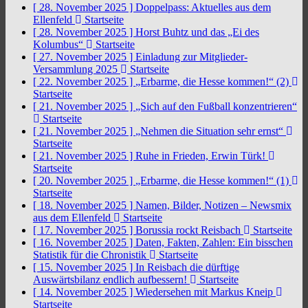
[ 28. November 2025 ]
Doppelpass: Aktuelles aus dem
Ellenfeld
Startseite
[ 28. November 2025 ]
Horst Buhtz und das „Ei des
Kolumbus“
Startseite
[ 27. November 2025 ]
Einladung zur Mitglieder-
Versammlung 2025
Startseite
[ 22. November 2025 ]
„Erbarme, die Hesse kommen!“ (2)
Startseite
[ 21. November 2025 ]
„Sich auf den Fußball konzentrieren“
Startseite
[ 21. November 2025 ]
„Nehmen die Situation sehr ernst“
Startseite
[ 21. November 2025 ]
Ruhe in Frieden, Erwin Türk!
Startseite
[ 20. November 2025 ]
„Erbarme, die Hesse kommen!“ (1)
Startseite
[ 18. November 2025 ]
Namen, Bilder, Notizen – Newsmix
aus dem Ellenfeld
Startseite
[ 17. November 2025 ]
Borussia rockt Reisbach
Startseite
[ 16. November 2025 ]
Daten, Fakten, Zahlen: Ein bisschen
Statistik für die Chronistik
Startseite
[ 15. November 2025 ]
In Reisbach die dürftige
Auswärtsbilanz endlich aufbessern!
Startseite
[ 14. November 2025 ]
Wiedersehen mit Markus Kneip
Startseite