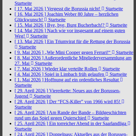
Startseite
[ 17. Mai 2026 ]
Vergesst die Borussia nicht!
Startseite
[ 16. Mai 2026 ]
Joachim Weber 80 Jahre – herzlichen
Glückwunsch!
Startseite
[ 15. Mai 2026 ]
Bye, bye, Burg Bucherbach!?
Startseite
[ 14. Mai 2026 ]
Nach wie vor insgesamt auf einem guten
Weg!
Startseite
[ 13. Mai 2026 ]
Ein Triumvirat für die Rettung der Borussia
Startseite
[ 9. Mai 2026 ]
„Wie Mini Cooper gegen Ferrari!“
Startseite
[ 8. Mai 2026 ]
Außerordentliche Mitgliederversammlung am
27. Mai
Startseite
[ 7. Mai 2026 ]
Wieder klar verteilte Rollen
Startseite
[ 4. Mai 2026 ]
Spiel in Limbach früh gelaufen
Startseite
[ 1. Mai 2026 ]
Hoffnung auf ein ordentliches Resultat
Startseite
[ 29. April 2026 ]
Viererkette: Neues aus der Borussen-
Jugend
Startseite
[ 28. April 2026 ]
Der “FCS-Killer” von 1966 wird 85!
Startseite
[ 26. April 2026 ]
Am Rande der Bande – Bildgeschichten
rund um das Spiel gegen Quierschied
Startseite
[ 25. April 2026 ]
Ein torreicher Abend in der Saarlandliga
Startseite
[ 24. April 2026 ]
Doppelpass: Aktuelles aus der Borussen-