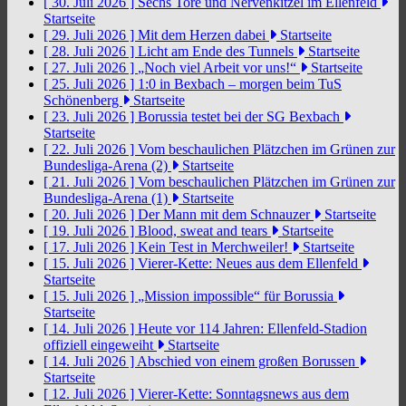
[ 30. Juli 2026 ]
Sechs Tore und Nervenkitzel im Ellenfeld
Startseite
[ 29. Juli 2026 ]
Mit dem Herzen dabei
Startseite
[ 28. Juli 2026 ]
Licht am Ende des Tunnels
Startseite
[ 27. Juli 2026 ]
„Noch viel Arbeit vor uns!“
Startseite
[ 25. Juli 2026 ]
1:0 in Bexbach – morgen beim TuS
Schönenberg
Startseite
[ 23. Juli 2026 ]
Borussia testet bei der SG Bexbach
Startseite
[ 22. Juli 2026 ]
Vom beschaulichen Plätzchen im Grünen zur
Bundesliga-Arena (2)
Startseite
[ 21. Juli 2026 ]
Vom beschaulichen Plätzchen im Grünen zur
Bundesliga-Arena (1)
Startseite
[ 20. Juli 2026 ]
Der Mann mit dem Schnauzer
Startseite
[ 19. Juli 2026 ]
Blood, sweat and tears
Startseite
[ 17. Juli 2026 ]
Kein Test in Merchweiler!
Startseite
[ 15. Juli 2026 ]
Vierer-Kette: Neues aus dem Ellenfeld
Startseite
[ 15. Juli 2026 ]
„Mission impossible“ für Borussia
Startseite
[ 14. Juli 2026 ]
Heute vor 114 Jahren: Ellenfeld-Stadion
offiziell eingeweiht
Startseite
[ 14. Juli 2026 ]
Abschied von einem großen Borussen
Startseite
[ 12. Juli 2026 ]
Vierer-Kette: Sonntagsnews aus dem