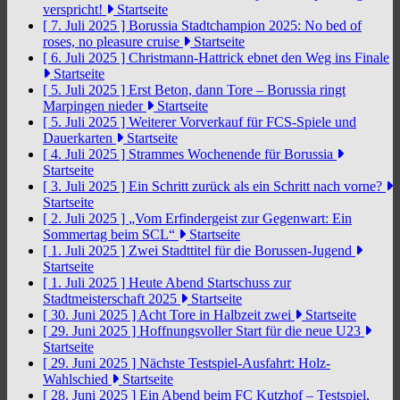
verspricht!
Startseite
[ 7. Juli 2025 ]
Borussia Stadtchampion 2025: No bed of
roses, no pleasure cruise
Startseite
[ 6. Juli 2025 ]
Christmann-Hattrick ebnet den Weg ins Finale
Startseite
[ 5. Juli 2025 ]
Erst Beton, dann Tore – Borussia ringt
Marpingen nieder
Startseite
[ 5. Juli 2025 ]
Weiterer Vorverkauf für FCS-Spiele und
Dauerkarten
Startseite
[ 4. Juli 2025 ]
Strammes Wochenende für Borussia
Startseite
[ 3. Juli 2025 ]
Ein Schritt zurück als ein Schritt nach vorne?
Startseite
[ 2. Juli 2025 ]
„Vom Erfindergeist zur Gegenwart: Ein
Sommertag beim SCL“
Startseite
[ 1. Juli 2025 ]
Zwei Stadttitel für die Borussen-Jugend
Startseite
[ 1. Juli 2025 ]
Heute Abend Startschuss zur
Stadtmeisterschaft 2025
Startseite
[ 30. Juni 2025 ]
Acht Tore in Halbzeit zwei
Startseite
[ 29. Juni 2025 ]
Hoffnungsvoller Start für die neue U23
Startseite
[ 29. Juni 2025 ]
Nächste Testspiel-Ausfahrt: Holz-
Wahlschied
Startseite
[ 28. Juni 2025 ]
Ein Abend beim FC Kutzhof – Testspiel,