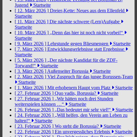
Jugend
Startseite
[ 12. März 2026 ]
Dreier-Kette: Neues aus dem Ellenfeld
Startseite
[ 11. März 2026 ]
Die nächste schwere (Lern)Aufgabe
Startseite
[ 10. März 2026 ]
„Denn das hier ist noch nicht vorbei!“
Startseite
[ 9. März 2026 ]
Lehrstunde gegen Bliesmengen
Startseite
[ 7. März 2026 ]
Entwicklungserlebnisse statt Ergebnisse
Startseite
[ 5. März 2026 ]
„Der nächste Kandidat für die ZDF-
Torwand!“
Startseite
[ 3. März 2026 ]
Außenseiter Borussia
Startseite
[ 2. März 2026 ]
Viel Zuspruch für das junge Borussen-Team
Startseite
[ 1. März 2026 ]
Mit erhobenem Haupt vom Platz
Startseite
[ 27. Februar 2026 ]
Quo vadis, Borussia?
Startseite
[ 27. Februar 2026 ]
„Wir hätten noch drei Stunden
weiterspielen können …“
Startseite
[ 26. Februar 2026 ]
„Das bedeutet mir sehr viel!“
Startseite
[ 24. Februar 2026 ]
„Will helfen, den Verein am Leben zu
halten!“
Startseite
[ 23. Februar 2026 ]
Wo steht die Borussia?
Startseite
[ 22. Februar 2026 ]
Ein unvergessliches Erlebnis
Startseite