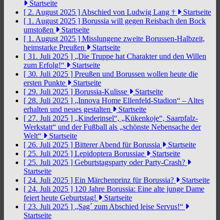
Startseite
[ 2. August 2025 ]
Abschied von Ludwig Lang †
Startseite
[ 1. August 2025 ]
Borussia will gegen Reisbach den Bock
umstoßen
Startseite
[ 1. August 2025 ]
Misslungene zweite Borussen-Halbzeit,
heimstarke Preußen
Startseite
[ 31. Juli 2025 ]
„Die Truppe hat Charakter und den Willen
zum Erfolg!“
Startseite
[ 30. Juli 2025 ]
Preußen und Borussen wollen heute die
ersten Punkte
Startseite
[ 29. Juli 2025 ]
Borussia-Kulisse
Startseite
[ 28. Juli 2025 ]
„Innova Home Ellenfeld-Stadion“ – Altes
erhalten und neues gestalten
Startseite
[ 27. Juli 2025 ]
„Kinderinsel“, „Kükenkoje“, Saarpfalz-
Werkstatt“ und der Fußball als „schönste Nebensache der
Welt“
Startseite
[ 26. Juli 2025 ]
Bitterer Abend für Borussia
Startseite
[ 25. Juli 2025 ]
Lepidoptera Borussiae
Startseite
[ 25. Juli 2025 ]
Geburtstagsparty oder Party-Crash?
Startseite
[ 24. Juli 2025 ]
Ein Märchenprinz für Borussia?
Startseite
[ 24. Juli 2025 ]
120 Jahre Borussia: Eine alte junge Dame
feiert heute Geburtstag!
Startseite
[ 23. Juli 2025 ]
„Sag´ zum Abschied leise Servus!“
Startseite