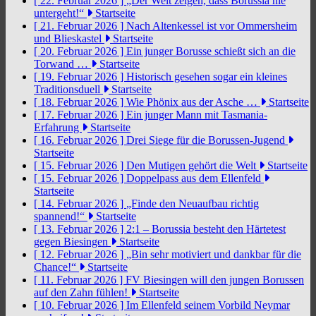
[ 22. Februar 2026 ]
„Der Welt zeigen, dass Borussia nie
untergeht!“
Startseite
[ 21. Februar 2026 ]
Nach Altenkessel ist vor Ommersheim
und Blieskastel
Startseite
[ 20. Februar 2026 ]
Ein junger Borusse schießt sich an die
Torwand …
Startseite
[ 19. Februar 2026 ]
Historisch gesehen sogar ein kleines
Traditionsduell
Startseite
[ 18. Februar 2026 ]
Wie Phönix aus der Asche …
Startseite
[ 17. Februar 2026 ]
Ein junger Mann mit Tasmania-
Erfahrung
Startseite
[ 16. Februar 2026 ]
Drei Siege für die Borussen-Jugend
Startseite
[ 15. Februar 2026 ]
Den Mutigen gehört die Welt
Startseite
[ 15. Februar 2026 ]
Doppelpass aus dem Ellenfeld
Startseite
[ 14. Februar 2026 ]
„Finde den Neuaufbau richtig
spannend!“
Startseite
[ 13. Februar 2026 ]
2:1 – Borussia besteht den Härtetest
gegen Biesingen
Startseite
[ 12. Februar 2026 ]
„Bin sehr motiviert und dankbar für die
Chance!“
Startseite
[ 11. Februar 2026 ]
FV Biesingen will den jungen Borussen
auf den Zahn fühlen!
Startseite
[ 10. Februar 2026 ]
Im Ellenfeld seinem Vorbild Neymar