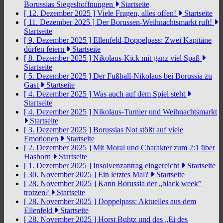
Borussias Siegeshoffnungen
Startseite
[ 12. Dezember 2025 ]
Viele Fragen, alles offen!
Startseite
[ 11. Dezember 2025 ]
Der Borussen-Weihnachtsmarkt ruft!
Startseite
[ 9. Dezember 2025 ]
Ellenfeld-Doppelpass: Zwei Kapitäne
dürfen feiern
Startseite
[ 8. Dezember 2025 ]
Nikolaus-Kick mit ganz viel Spaß
Startseite
[ 5. Dezember 2025 ]
Der Fußball-Nikolaus bei Borussia zu
Gast
Startseite
[ 4. Dezember 2025 ]
Was auch auf dem Spiel steht
Startseite
[ 4. Dezember 2025 ]
Nikolaus-Turnier und Weihnachtsmarkt
Startseite
[ 3. Dezember 2025 ]
Borussias Not stößt auf viele
Emotionen
Startseite
[ 2. Dezember 2025 ]
Mit Moral und Charakter zum 2:1 über
Hasborn
Startseite
[ 1. Dezember 2025 ]
Insolvenzantrag eingereicht
Startseite
[ 30. November 2025 ]
Ein letztes Mal?
Startseite
[ 28. November 2025 ]
Kann Borussia der „black week”
trotzen?
Startseite
[ 28. November 2025 ]
Doppelpass: Aktuelles aus dem
Ellenfeld
Startseite
[ 28. November 2025 ]
Horst Buhtz und das „Ei des