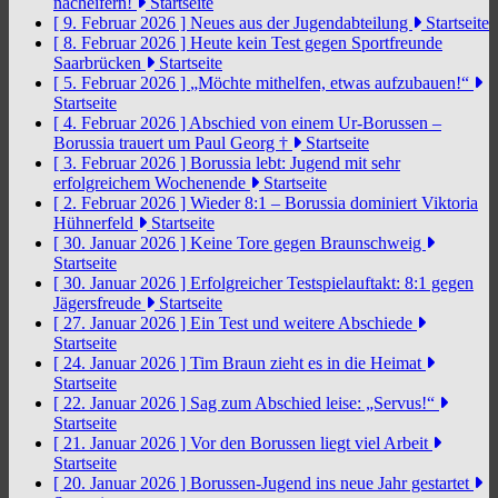
nacheifern!
Startseite
[ 9. Februar 2026 ]
Neues aus der Jugendabteilung
Startseite
[ 8. Februar 2026 ]
Heute kein Test gegen Sportfreunde
Saarbrücken
Startseite
[ 5. Februar 2026 ]
„Möchte mithelfen, etwas aufzubauen!“
Startseite
[ 4. Februar 2026 ]
Abschied von einem Ur-Borussen –
Borussia trauert um Paul Georg †
Startseite
[ 3. Februar 2026 ]
Borussia lebt: Jugend mit sehr
erfolgreichem Wochenende
Startseite
[ 2. Februar 2026 ]
Wieder 8:1 – Borussia dominiert Viktoria
Hühnerfeld
Startseite
[ 30. Januar 2026 ]
Keine Tore gegen Braunschweig
Startseite
[ 30. Januar 2026 ]
Erfolgreicher Testspielauftakt: 8:1 gegen
Jägersfreude
Startseite
[ 27. Januar 2026 ]
Ein Test und weitere Abschiede
Startseite
[ 24. Januar 2026 ]
Tim Braun zieht es in die Heimat
Startseite
[ 22. Januar 2026 ]
Sag zum Abschied leise: „Servus!“
Startseite
[ 21. Januar 2026 ]
Vor den Borussen liegt viel Arbeit
Startseite
[ 20. Januar 2026 ]
Borussen-Jugend ins neue Jahr gestartet