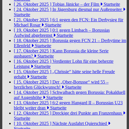
[ 26. Oktober 2025 ]
Tobias Jänicke – der Film
Startseite
[ 24. Oktober 2025 ]
In Jägersburg diesmal nur Außenseiter
Startseite
[ 21. Oktober 2025 ]
6:1 gegen den FCN: Ein Derbysieg für
Michael Rosar
Startseite
[ 19. Oktober 2025 ]
0:1 gegen Limbach – Borussias
Aufwind abgebremst
Startseite
[ 18. Oktober 2025 ]
Borussia gegen FCN 21 – Derbytime im
Ellenfeld
Startseite
[ 17. Oktober 2025 ]
Kann Borussia die kleine Serie
ausbauen?
Startseite
[ 16. Oktober 2025 ]
Verdienter Lohn für eine beherzte
Leistung
Startseite
[ 15. Oktober 2025 ]
„Chrissie“ hätte seine helle Freude
gehabt
Startseite
[ 15. Oktober 2025 ]
Der „Ober-Borusse“ wird 55 –
herzlichen Glückwunsch!
Startseite
[ 14. Oktober 2025 ]
Schwalbach gegen Borussia: Pokalduell
auf Augenhöhe
Startseite
[ 13. Oktober 2025 ]
6:2 gegen Hangard II – Borussias U23
bleibt weiter dran
Startseite
[ 12. Oktober 2025 ]
Dreckige drei Punkte am Franzenhaus
Startseite
[ 10. Oktober 2025 ]
Nächste Ausfahrt Quierschied
Startseite