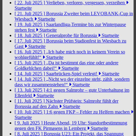
[ 22. Juli 2025 ]
Verlieben, verloren, vergessen, verzeihen
Startseite
[ 21. Juli 2025 ]
Borussia Zweiter beim LEVOBANK-Cup in
Wiesbach
Startseite
[ 19. Juli 2025 ]
Saarlandliga-Termine bis zur Winterpause
stehen fest
Startseite
[ 18. Juli 2025 ]
Generalprobe für Borussia
Startseite
[ 17. Juli 2025 ]
Borussia beim Stadionfest in Wiesbach zu
Gast
Startseite
[ 16. Juli 2025 ]
„Ich habe mich noch in keinem Verein so
wohlgefühlt!“
Startseite
[ 15. Juli 2025 ]
„Da ist bestimmt das eine oder andere
Goldkehlchen dabei!“
Startseite
[ 14. Juli 2025 ]
Saarbrücken-Spiel verlegt!
Startseite
[ 14. Juli 2025 ]
„Nicht wo der einzelne steht, zählt, sondern
dass wir zusammenstehen!“
Startseite
[ 13. Juli 2025 ]
4:1 gegen Salmrohr – gute Unterhaltung im
Ellenfeld
Startseite
[ 11. Juli 2025 ]
Nächster Prüfstein: Salmrohr fühlt der
Borussia auf den Zahn
Startseite
[ 10. Juli 2025 ]
1:6 gegen FKP – Fehler zu Helfern machen
Startseite
[ 9. Juli 2025 ]
Heute Abend, 19 Uhr: Standortbestimmung
gegen den FK Pirmasens in Lemberg
Startseite
[ 8. Juli 2025 ]
Borussia U23: Ein Projekt, das Spannung