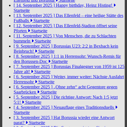
Ellenfeld und Borussia
Startseite
[ 14. September 2025 ]
Happy birthday, Heinz Histing!
Startseite
[ 13. September 2025 ]
Das Ellenfeld – eine heilige Stätte des
Fußballs
Startseite
[ 12. September 2025 ]
Das Ellenfeld-Stadion öffnet seine
Pforten
Startseite
[ 11. September 2025 ]
Von Menschen, die zu Schlachten
bummeln
Startseite
[ 9. September 2025 ]
Borussias U23: 2:2 in Bexbach kein
Beinbruch!
Startseite
[ 8. September 2025 ]
1:1 in Herrensohr: Wunsch-Remis für
den Borussen-Doc
Startseite
[ 7. September 2025 ]
Borussias Finalgegner von 1959 ist 125
Jahre alt!
Startseite
[ 6. September 2025 ]
Weiter, immer weiter: Nächste Ausfahrt
Herrensohr
Startseite
[ 6. September 2025 ]
„Ohne zehn“ acht Gegentore gegen
Saarbrücken
Startseite
[ 5. September 2025 ]
Die richtige Antwort: Nach 1:5 jetzt
5:1!
Startseite
[ 4. September 2025 ]
Neuauflage eines Traditionsduells
Startseite
[ 3. September 2025 ]
Hat Borussia wieder eine Antwort
parat?
Startseite