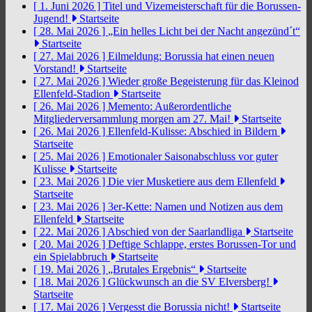
[ 1. Juni 2026 ]
Titel und Vizemeisterschaft für die Borussen-
Jugend!
Startseite
[ 28. Mai 2026 ]
„Ein helles Licht bei der Nacht angezünd´t“
Startseite
[ 27. Mai 2026 ]
Eilmeldung: Borussia hat einen neuen
Vorstand!
Startseite
[ 27. Mai 2026 ]
Wieder große Begeisterung für das Kleinod
Ellenfeld-Stadion
Startseite
[ 26. Mai 2026 ]
Memento: Außerordentliche
Mitgliederversammlung morgen am 27. Mai!
Startseite
[ 26. Mai 2026 ]
Ellenfeld-Kulisse: Abschied in Bildern
Startseite
[ 25. Mai 2026 ]
Emotionaler Saisonabschluss vor guter
Kulisse
Startseite
[ 23. Mai 2026 ]
Die vier Musketiere aus dem Ellenfeld
Startseite
[ 23. Mai 2026 ]
3er-Kette: Namen und Notizen aus dem
Ellenfeld
Startseite
[ 22. Mai 2026 ]
Abschied von der Saarlandliga
Startseite
[ 20. Mai 2026 ]
Deftige Schlappe, erstes Borussen-Tor und
ein Spielabbruch
Startseite
[ 19. Mai 2026 ]
„Brutales Ergebnis“
Startseite
[ 18. Mai 2026 ]
Glückwunsch an die SV Elversberg!
Startseite
[ 17. Mai 2026 ]
Vergesst die Borussia nicht!
Startseite