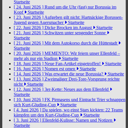
Startseite
[ 24. Juni 2026 ]
Rund um die Uhr (fast) nur Borussia im
Kopf
Startseite
[ 23. Juni 2026 ]
Aufgeben gilt nicht: Hartnäckige Borussen-
Jugend gegen Auersmacher
Startseite
[ 22. Juni 2026 ]
Dicke Brocken im August
Startseite
[ 21. Juni 2026 ]
Schwitzen unter sengender Sonne
Startseite
[ 21. Juni 2026 ]
Mit dem Autokorso durch die Hüttestadt
Startseite
[ 20. Juni 2026 ]
MEMENTO: Wir feiern unser Ellenfeld –
mehr als nur ein Stadion
Startseite
[ 18. Juni 2026 ]
Neue Fan-Artikel eingetroffen!
Startseite
[ 16. Juni 2026 ]
Nomen est omen
Startseite
[ 14. Juni 2026 ]
Was erwartet die neue Borussia?
Startseite
[ 13. Juni 2026 ]
Zweimaliger Drei-Tore-Vorsprung reichte
nicht
Startseite
[ 12. Juni 2026 ]
3er-Kette: Neues aus dem Ellenfeld
Startseite
[ 10. Juni 2026 ]
FK Pirmasens und Eintracht Trier schnappen
sich Kurt-Gluding-Cup
Startseite
[ 4. Juni 2026 ]
Da spielen, wo einst Stars kickten: 22 Teams
kämpfen um den Kurt-Gluding-Cup
Startseite
[ 3. Juni 2026 ]
Ellenfeld-Kulisse: Namen und Notizen
Startseite