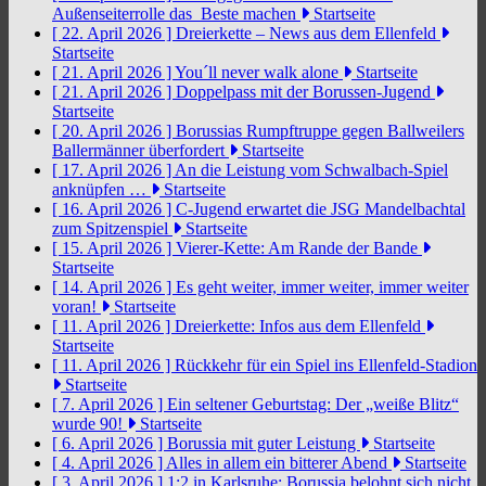
Außenseiterrolle das Beste machen
Startseite
[ 22. April 2026 ]
Dreierkette – News aus dem Ellenfeld
Startseite
[ 21. April 2026 ]
You´ll never walk alone
Startseite
[ 21. April 2026 ]
Doppelpass mit der Borussen-Jugend
Startseite
[ 20. April 2026 ]
Borussias Rumpftruppe gegen Ballweilers
Ballermänner überfordert
Startseite
[ 17. April 2026 ]
An die Leistung vom Schwalbach-Spiel
anknüpfen …
Startseite
[ 16. April 2026 ]
C-Jugend erwartet die JSG Mandelbachtal
zum Spitzenspiel
Startseite
[ 15. April 2026 ]
Vierer-Kette: Am Rande der Bande
Startseite
[ 14. April 2026 ]
Es geht weiter, immer weiter, immer weiter
voran!
Startseite
[ 11. April 2026 ]
Dreierkette: Infos aus dem Ellenfeld
Startseite
[ 11. April 2026 ]
Rückkehr für ein Spiel ins Ellenfeld-Stadion
Startseite
[ 7. April 2026 ]
Ein seltener Geburtstag: Der „weiße Blitz“
wurde 90!
Startseite
[ 6. April 2026 ]
Borussia mit guter Leistung
Startseite
[ 4. April 2026 ]
Alles in allem ein bitterer Abend
Startseite
[ 3. April 2026 ]
1:2 in Karlsruhe: Borussia belohnt sich nicht