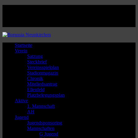
Facebook
Twitter
Instagram
Youtube
Startseite
Verein
Satzung
Steckbrief
Vereinsspielplan
Stadionmagazin
Chronik
Mitgliedsantrag
Ellenfeld
Platzbelegungsplan
Aktive
1. Mannschaft
AH
Jugend
Jugendsponsoring
Mannschaften
G Jugend