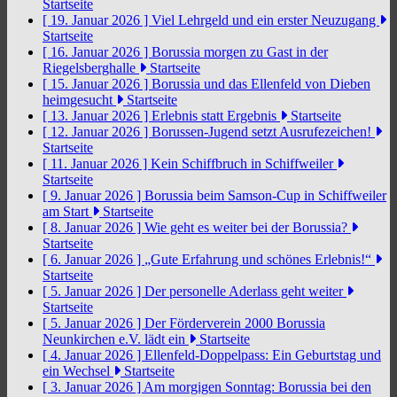
Startseite
[ 19. Januar 2026 ]
Viel Lehrgeld und ein erster Neuzugang
Startseite
[ 16. Januar 2026 ]
Borussia morgen zu Gast in der
Riegelsberghalle
Startseite
[ 15. Januar 2026 ]
Borussia und das Ellenfeld von Dieben
heimgesucht
Startseite
[ 13. Januar 2026 ]
Erlebnis statt Ergebnis
Startseite
[ 12. Januar 2026 ]
Borussen-Jugend setzt Ausrufezeichen!
Startseite
[ 11. Januar 2026 ]
Kein Schiffbruch in Schiffweiler
Startseite
[ 9. Januar 2026 ]
Borussia beim Samson-Cup in Schiffweiler
am Start
Startseite
[ 8. Januar 2026 ]
Wie geht es weiter bei der Borussia?
Startseite
[ 6. Januar 2026 ]
„Gute Erfahrung und schönes Erlebnis!“
Startseite
[ 5. Januar 2026 ]
Der personelle Aderlass geht weiter
Startseite
[ 5. Januar 2026 ]
Der Förderverein 2000 Borussia
Neunkirchen e.V. lädt ein
Startseite
[ 4. Januar 2026 ]
Ellenfeld-Doppelpass: Ein Geburtstag und
ein Wechsel
Startseite
[ 3. Januar 2026 ]
Am morgigen Sonntag: Borussia bei den