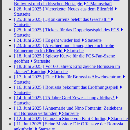
Bratwurst und ein bisschen Nostalgie
1.Mannschaft
[ 26. Juni 2025 ]
Viererkette: Neues aus dem Ellenfeld
Startseite
[ 25. Juni 2025 ]
„Konkurrenz belebt das Geschäft!“
Startseite
[ 25. Juni 2025 ]
Tickets für das Doppelgastspiel des FCS
Startseite
[ 24. Juni 2025 ]
Es geht wieder los!
Startseite
[ 23. Juni 2025 ]
Abschied und Trauer, aber auch frohe
Erinnerungen im Ellenfeld
Startseite
[ 18. Juni 2025 ]
Spieser Kurve für die FCS-Fan-Szene
geöffnet
Startseite
[ 18. Juni 2025 ]
Vor 60 Jahren: Erfolgreiche Borussen im
„kicker“-Ranking
Startseite
[ 17. Juni 2025 ]
Eine Eiche für Borussias Abwehrzentrum
Startseite
[ 16. Juni 2025 ]
Borussia bekommt das Eröffnungsspiel!
Startseite
[ 14. Juni 2025 ]
75 Jahre Gerd Zewe – happy birthay!
Startseite
[ 13. Juni 2025 ]
Annemarie und Nino Fontanin: Zeitlebens
mit Borussia verbunden
Startseite
[ 12. Juni 2025 ]
Ganz im Sinne von Kurt Gluding
Startseite
[ 11. Juni 2025 ]
Seine Mission: Die Offensive der Borussia
ankurbeln!
Startseite