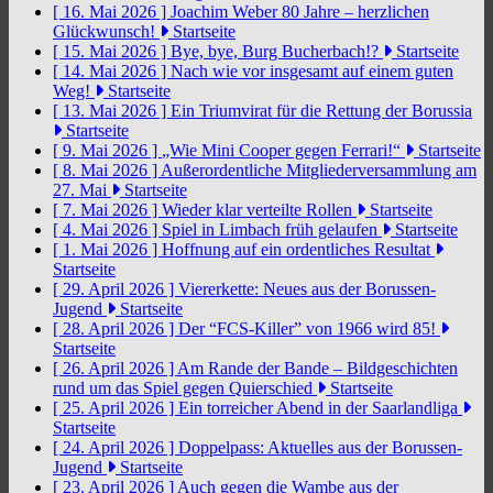
[ 16. Mai 2026 ]
Joachim Weber 80 Jahre – herzlichen
Glückwunsch!
Startseite
[ 15. Mai 2026 ]
Bye, bye, Burg Bucherbach!?
Startseite
[ 14. Mai 2026 ]
Nach wie vor insgesamt auf einem guten
Weg!
Startseite
[ 13. Mai 2026 ]
Ein Triumvirat für die Rettung der Borussia
Startseite
[ 9. Mai 2026 ]
„Wie Mini Cooper gegen Ferrari!“
Startseite
[ 8. Mai 2026 ]
Außerordentliche Mitgliederversammlung am
27. Mai
Startseite
[ 7. Mai 2026 ]
Wieder klar verteilte Rollen
Startseite
[ 4. Mai 2026 ]
Spiel in Limbach früh gelaufen
Startseite
[ 1. Mai 2026 ]
Hoffnung auf ein ordentliches Resultat
Startseite
[ 29. April 2026 ]
Viererkette: Neues aus der Borussen-
Jugend
Startseite
[ 28. April 2026 ]
Der “FCS-Killer” von 1966 wird 85!
Startseite
[ 26. April 2026 ]
Am Rande der Bande – Bildgeschichten
rund um das Spiel gegen Quierschied
Startseite
[ 25. April 2026 ]
Ein torreicher Abend in der Saarlandliga
Startseite
[ 24. April 2026 ]
Doppelpass: Aktuelles aus der Borussen-
Jugend
Startseite
[ 23. April 2026 ]
Auch gegen die Wambe aus der