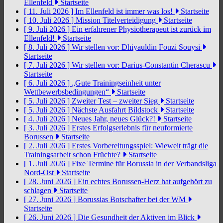
Ellenfeld
Startseite
[ 11. Juli 2026 ]
Im Ellenfeld ist immer was los!
Startseite
[ 10. Juli 2026 ]
Mission Titelverteidigung
Startseite
[ 9. Juli 2026 ]
Ein erfahrener Physiotherapeut ist zurück im
Ellenfeld!
Startseite
[ 8. Juli 2026 ]
Wir stellen vor: Dhiyauldin Fouzi Souysi
Startseite
[ 7. Juli 2026 ]
Wir stellen vor: Darius-Constantin Cherascu
Startseite
[ 6. Juli 2026 ]
„Gute Trainingseinheit unter
Wettbewerbsbedingungen“
Startseite
[ 5. Juli 2026 ]
Zweiter Test – zweiter Sieg
Startseite
[ 5. Juli 2026 ]
Nächste Ausfahrt Bildstock
Startseite
[ 4. Juli 2026 ]
Neues Jahr, neues Glück?!
Startseite
[ 3. Juli 2026 ]
Erstes Erfolgserlebnis für neuformierte
Borussen
Startseite
[ 2. Juli 2026 ]
Erstes Vorbereitungsspiel: Wieweit trägt die
Trainingsarbeit schon Früchte?
Startseite
[ 1. Juli 2026 ]
Fixe Termine für Borussia in der Verbandsliga
Nord-Ost
Startseite
[ 28. Juni 2026 ]
Ein echtes Borussen-Herz hat aufgehört zu
schlagen
Startseite
[ 27. Juni 2026 ]
Borussias Botschafter bei der WM
Startseite
[ 26. Juni 2026 ]
Die Gesundheit der Aktiven im Blick