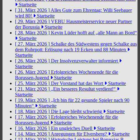
Startseite
[ 31. März 2026 ]
Alles Gute zum Ehrentag: Willi Seebauer
wird 80!
Startseite
[ 29. März 2026 ]
VEBU Hausmeisterservice neuer Partner
der Borussia
Startseite
[ 28. März 2026 ]
Kevin Lüder hofft auf „alle Mann an Bord“
Startseite
[ 27. März 2026 ]
Schalke des Südwestens gegen Schalke aus
dem Ruhrpott: Erlösung nach 19 Ecken und 88 Minuten
Startseite
[ 26. März 2026 ]
Der Insolvenzverwalter informiert
Startseite
[ 26. März 2026 ]
Erfolgreiches Wochenende für die
Borussen-Jugend
Startseite
[ 25. März 2026 ]
Der Vorstand hat das Wort
Startseite
[ 21. März 2026 ]
„Ein besseres Resultat verdient!“
Startseite
[ 19. März 2026 ]
„Ich bin für 22 gesunde Spieler nach 90
Minuten“
Startseite
[ 18. März 2026 ]
Die Lage bleibt schwierig
Startseite
[ 17. März 2026 ]
Erfolgreiches Wochenende für die
Borussen-Jugend
Startseite
[ 16. März 2026 ]
Ein ungleiches Duell
Startseite
[ 14. März 2026 ]
Anregungen für Elversberg?
Startseite
[ 13. März 2026 ]
Historische Leistung bei Borussias B-