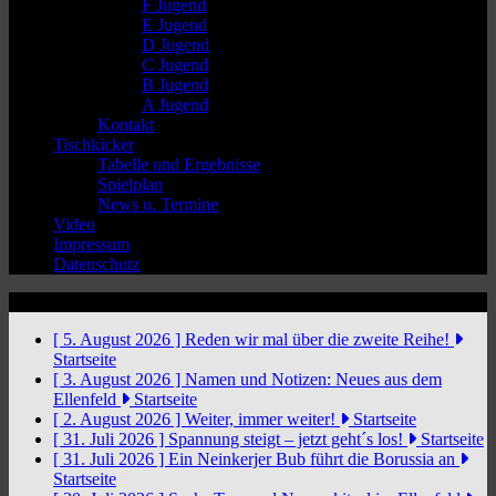
F Jugend
E Jugend
D Jugend
C Jugend
B Jugend
A Jugend
Kontakt
Tischkicker
Tabelle und Ergebnisse
Spielplan
News u. Termine
Video
Impressum
Datenschutz
News Ticker
[ 5. August 2026 ]
Reden wir mal über die zweite Reihe!
Startseite
[ 3. August 2026 ]
Namen und Notizen: Neues aus dem
Ellenfeld
Startseite
[ 2. August 2026 ]
Weiter, immer weiter!
Startseite
[ 31. Juli 2026 ]
Spannung steigt – jetzt geht´s los!
Startseite
[ 31. Juli 2026 ]
Ein Neinkerjer Bub führt die Borussia an
Startseite