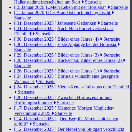
Hallenstadtmeisterschaften am Start
Startseite
[ 2. Januar 2026 ]
„Mein Leben mit der Borussia“
Startseite
[ 1. Januar 2026 ]
Der Brand ist noch nicht gelöscht
Startseite
[ 31. Dezember 2025 ]
Jahresend-Gedanken
Startseite
[ 31. Dezember 2025 ]
Auch Nico Purket verlässt das
Ellenfeld
Startseite
[ 30. Dezember 2025 ]
Bilder eines Jahres (4)
Startseite
[ 30. Dezember 2025 ]
Erste Abgänge bei der Borussia
Startseite
[ 29. Dezember 2025 ]
Bilder eines Jahres (3)
Startseite
[ 28. Dezember 2025 ]
Rückschau: Bilder eines Jahres (2)
Startseite
[ 26. Dezember 2025 ]
Bilder eines Jahres (1)
Startseite
[ 24. Dezember 2025 ]
Borussia wünscht eine gesegnete
Weihnacht
Startseite
[ 24. Dezember 2025 ]
Vierer-Kette – Infos aus dem Ellenfeld
Startseite
[ 20. Dezember 2025 ]
Zwischen Horroszenario und
Hoffnungsschimmer
Startseite
[ 17. Dezember 2025 ]
Memento: Morgen Mitglieder-
Versammlung 2025
Startseite
[ 14. Dezember 2025 ]
„Den Begriff `Verein´ mit Leben
gefüllt“
Startseite
[ 12. Dezember 2025 ]
Der Nebel von Stuttgart verschluckt