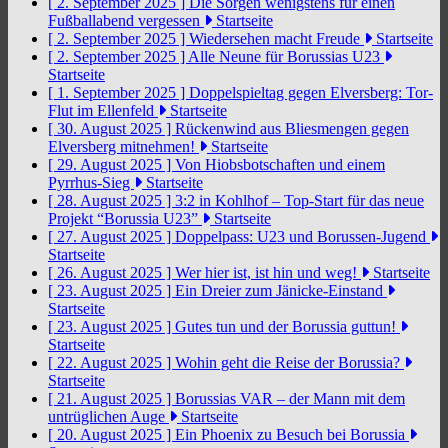
[ 2. September 2025 ]
Die Sorgen wenigstens für einen
Fußballabend vergessen
Startseite
[ 2. September 2025 ]
Wiedersehen macht Freude
Startseite
[ 2. September 2025 ]
Alle Neune für Borussias U23
Startseite
[ 1. September 2025 ]
Doppelspieltag gegen Elversberg: Tor-
Flut im Ellenfeld
Startseite
[ 30. August 2025 ]
Rückenwind aus Bliesmengen gegen
Elversberg mitnehmen!
Startseite
[ 29. August 2025 ]
Von Hiobsbotschaften und einem
Pyrrhus-Sieg
Startseite
[ 28. August 2025 ]
3:2 in Kohlhof – Top-Start für das neue
Projekt “Borussia U23”
Startseite
[ 27. August 2025 ]
Doppelpass: U23 und Borussen-Jugend
Startseite
[ 26. August 2025 ]
Wer hier ist, ist hin und weg!
Startseite
[ 23. August 2025 ]
Ein Dreier zum Jänicke-Einstand
Startseite
[ 23. August 2025 ]
Gutes tun und der Borussia guttun!
Startseite
[ 22. August 2025 ]
Wohin geht die Reise der Borussia?
Startseite
[ 21. August 2025 ]
Borussias VAR – der Mann mit dem
untrüglichen Auge
Startseite
[ 20. August 2025 ]
Ein Phoenix zu Besuch bei Borussia