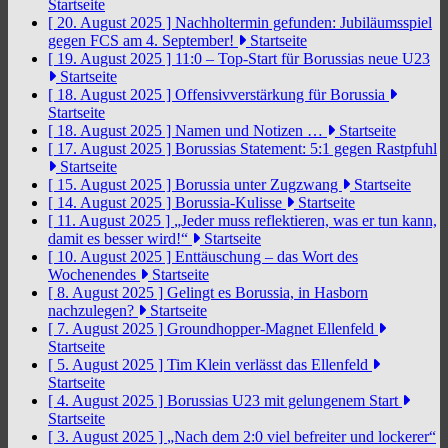
Startseite
[ 20. August 2025 ]
Nachholtermin gefunden: Jubiläumsspiel
gegen FCS am 4. September!
Startseite
[ 19. August 2025 ]
11:0 – Top-Start für Borussias neue U23
Startseite
[ 18. August 2025 ]
Offensivverstärkung für Borussia
Startseite
[ 18. August 2025 ]
Namen und Notizen …
Startseite
[ 17. August 2025 ]
Borussias Statement: 5:1 gegen Rastpfuhl
Startseite
[ 15. August 2025 ]
Borussia unter Zugzwang
Startseite
[ 14. August 2025 ]
Borussia-Kulisse
Startseite
[ 11. August 2025 ]
„Jeder muss reflektieren, was er tun kann,
damit es besser wird!“
Startseite
[ 10. August 2025 ]
Enttäuschung – das Wort des
Wochenendes
Startseite
[ 8. August 2025 ]
Gelingt es Borussia, in Hasborn
nachzulegen?
Startseite
[ 7. August 2025 ]
Groundhopper-Magnet Ellenfeld
Startseite
[ 5. August 2025 ]
Tim Klein verlässt das Ellenfeld
Startseite
[ 4. August 2025 ]
Borussias U23 mit gelungenem Start
Startseite
[ 3. August 2025 ]
„Nach dem 2:0 viel befreiter und lockerer“