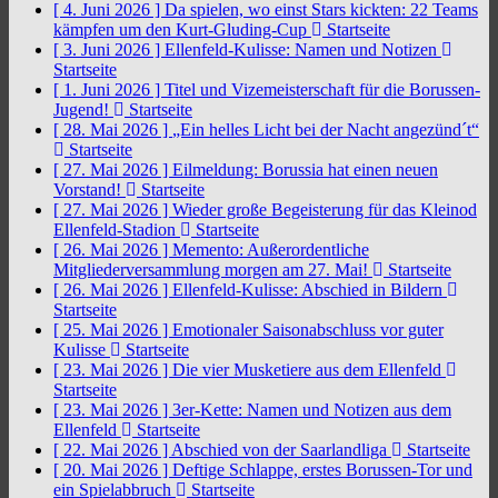
[ 4. Juni 2026 ]
Da spielen, wo einst Stars kickten: 22 Teams
kämpfen um den Kurt-Gluding-Cup
Startseite
[ 3. Juni 2026 ]
Ellenfeld-Kulisse: Namen und Notizen
Startseite
[ 1. Juni 2026 ]
Titel und Vizemeisterschaft für die Borussen-
Jugend!
Startseite
[ 28. Mai 2026 ]
„Ein helles Licht bei der Nacht angezünd´t“
Startseite
[ 27. Mai 2026 ]
Eilmeldung: Borussia hat einen neuen
Vorstand!
Startseite
[ 27. Mai 2026 ]
Wieder große Begeisterung für das Kleinod
Ellenfeld-Stadion
Startseite
[ 26. Mai 2026 ]
Memento: Außerordentliche
Mitgliederversammlung morgen am 27. Mai!
Startseite
[ 26. Mai 2026 ]
Ellenfeld-Kulisse: Abschied in Bildern
Startseite
[ 25. Mai 2026 ]
Emotionaler Saisonabschluss vor guter
Kulisse
Startseite
[ 23. Mai 2026 ]
Die vier Musketiere aus dem Ellenfeld
Startseite
[ 23. Mai 2026 ]
3er-Kette: Namen und Notizen aus dem
Ellenfeld
Startseite
[ 22. Mai 2026 ]
Abschied von der Saarlandliga
Startseite
[ 20. Mai 2026 ]
Deftige Schlappe, erstes Borussen-Tor und
ein Spielabbruch
Startseite