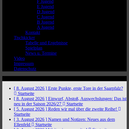
F Jugend
E Jugend
D Jugend
C Jugend
B Jugend
A Jugend
Kontakt
Tischkicker
Tabelle und Ergebnisse
Spielplan
News u. Termine
Video
Impressum
Datenschutz
News Ticker
[ 8. August 2026 ]
Erste Punkte, erste Tore in der Saarpfalz?
Startseite
[ 8. August 2026 ]
Einwurf, Abstoß, Auswechslungen: Das ist
neu in der Saison 2026/27
Startseite
[ 5. August 2026 ]
Reden wir mal über die zweite Reihe!
Startseite
[ 3. August 2026 ]
Namen und Notizen: Neues aus dem
Ellenfeld
Startseite