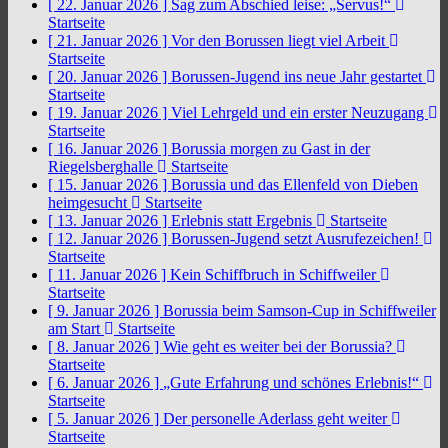
[ 22. Januar 2026 ]
Sag zum Abschied leise: „Servus!“
Startseite
[ 21. Januar 2026 ]
Vor den Borussen liegt viel Arbeit
Startseite
[ 20. Januar 2026 ]
Borussen-Jugend ins neue Jahr gestartet
Startseite
[ 19. Januar 2026 ]
Viel Lehrgeld und ein erster Neuzugang
Startseite
[ 16. Januar 2026 ]
Borussia morgen zu Gast in der
Riegelsberghalle
Startseite
[ 15. Januar 2026 ]
Borussia und das Ellenfeld von Dieben
heimgesucht
Startseite
[ 13. Januar 2026 ]
Erlebnis statt Ergebnis
Startseite
[ 12. Januar 2026 ]
Borussen-Jugend setzt Ausrufezeichen!
Startseite
[ 11. Januar 2026 ]
Kein Schiffbruch in Schiffweiler
Startseite
[ 9. Januar 2026 ]
Borussia beim Samson-Cup in Schiffweiler
am Start
Startseite
[ 8. Januar 2026 ]
Wie geht es weiter bei der Borussia?
Startseite
[ 6. Januar 2026 ]
„Gute Erfahrung und schönes Erlebnis!“
Startseite
[ 5. Januar 2026 ]
Der personelle Aderlass geht weiter
Startseite