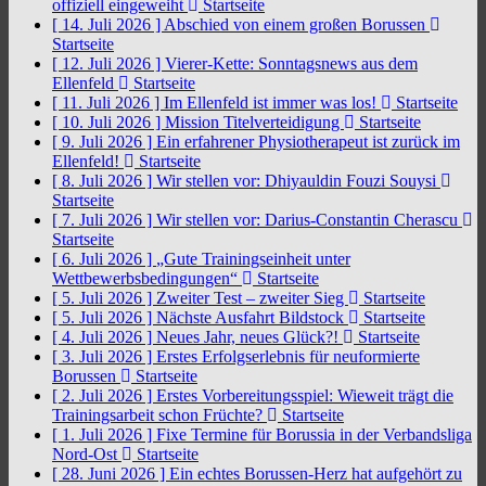
offiziell eingeweiht
Startseite
[ 14. Juli 2026 ]
Abschied von einem großen Borussen
Startseite
[ 12. Juli 2026 ]
Vierer-Kette: Sonntagsnews aus dem
Ellenfeld
Startseite
[ 11. Juli 2026 ]
Im Ellenfeld ist immer was los!
Startseite
[ 10. Juli 2026 ]
Mission Titelverteidigung
Startseite
[ 9. Juli 2026 ]
Ein erfahrener Physiotherapeut ist zurück im
Ellenfeld!
Startseite
[ 8. Juli 2026 ]
Wir stellen vor: Dhiyauldin Fouzi Souysi
Startseite
[ 7. Juli 2026 ]
Wir stellen vor: Darius-Constantin Cherascu
Startseite
[ 6. Juli 2026 ]
„Gute Trainingseinheit unter
Wettbewerbsbedingungen“
Startseite
[ 5. Juli 2026 ]
Zweiter Test – zweiter Sieg
Startseite
[ 5. Juli 2026 ]
Nächste Ausfahrt Bildstock
Startseite
[ 4. Juli 2026 ]
Neues Jahr, neues Glück?!
Startseite
[ 3. Juli 2026 ]
Erstes Erfolgserlebnis für neuformierte
Borussen
Startseite
[ 2. Juli 2026 ]
Erstes Vorbereitungsspiel: Wieweit trägt die
Trainingsarbeit schon Früchte?
Startseite
[ 1. Juli 2026 ]
Fixe Termine für Borussia in der Verbandsliga
Nord-Ost
Startseite
[ 28. Juni 2026 ]
Ein echtes Borussen-Herz hat aufgehört zu