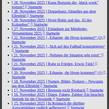
[ 28. November 2025 ]
Kann Borussia der „black week”
trotzen?
Startseite
[ 28. November 2025 ]
Doppelpass: Aktuelles aus dem
Ellenfeld
Startseite
[ 28. November 2025 ]
Horst Buhtz und das „Ei des
Kolumbus“
Startseite
[ 27. November 2025 ]
Einladung zur Mitglieder-
Versammlung 2025
Startseite
[ 22. November 2025 ]
„Erbarme, die Hesse kommen!“ (2)
Startseite
[ 21. November 2025 ]
„Sich auf den Fußball konzentrieren“
Startseite
[ 21. November 2025 ]
„Nehmen die Situation sehr ernst“
Startseite
[ 21. November 2025 ]
Ruhe in Frieden, Erwin Türk!
Startseite
[ 20. November 2025 ]
„Erbarme, die Hesse kommen!“ (1)
Startseite
[ 18. November 2025 ]
Namen, Bilder, Notizen – Newsmix
aus dem Ellenfeld
Startseite
[ 17. November 2025 ]
Borussia rockt Reisbach
Startseite
[ 16. November 2025 ]
Daten, Fakten, Zahlen: Ein bisschen
Statistik für die Chronistik
Startseite
[ 15. November 2025 ]
In Reisbach die dürftige
Auswärtsbilanz endlich aufbessern!
Startseite