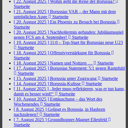
[ 22. August 2025 ]
Wohin geht die Reise der Borussia?
Startseite
[ 21. August 2025 ]
Borussias VAR – der Mann mit dem
untrüglichen Auge
Startseite
[ 20. August 2025 ]
Ein Phoenix zu Besuch bei Borussia
Startseite
[ 20. August 2025 ]
Nachholtermin gefunden: Jubiläumsspiel
gegen FCS am 4. September!
Startseite
[ 19. August 2025 ]
11:0 – Top-Start für Borussias neue U23
Startseite
[ 18. August 2025 ]
Offensivverstärkung für Borussia
Startseite
[ 18. August 2025 ]
Namen und Notizen …
Startseite
[ 17. August 2025 ]
Borussias Statement: 5:1 gegen Rastpfuhl
Startseite
[ 15. August 2025 ]
Borussia unter Zugzwang
Startseite
[ 14. August 2025 ]
Borussia-Kulisse
Startseite
[ 11. August 2025 ]
„Jeder muss reflektieren, was er tun kann,
damit es besser wird!“
Startseite
[ 10. August 2025 ]
Enttäuschung – das Wort des
Wochenendes
Startseite
[ 8. August 2025 ]
Gelingt es Borussia, in Hasborn
nachzulegen?
Startseite
[ 7. August 2025 ]
Groundhopper-Magnet Ellenfeld
Startseite