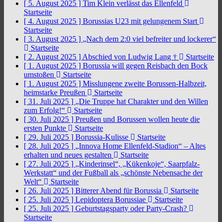
[ 5. August 2025 ]
Tim Klein verlässt das Ellenfeld
Startseite
[ 4. August 2025 ]
Borussias U23 mit gelungenem Start
Startseite
[ 3. August 2025 ]
„Nach dem 2:0 viel befreiter und lockerer“
Startseite
[ 2. August 2025 ]
Abschied von Ludwig Lang †
Startseite
[ 1. August 2025 ]
Borussia will gegen Reisbach den Bock
umstoßen
Startseite
[ 1. August 2025 ]
Misslungene zweite Borussen-Halbzeit,
heimstarke Preußen
Startseite
[ 31. Juli 2025 ]
„Die Truppe hat Charakter und den Willen
zum Erfolg!“
Startseite
[ 30. Juli 2025 ]
Preußen und Borussen wollen heute die
ersten Punkte
Startseite
[ 29. Juli 2025 ]
Borussia-Kulisse
Startseite
[ 28. Juli 2025 ]
„Innova Home Ellenfeld-Stadion“ – Altes
erhalten und neues gestalten
Startseite
[ 27. Juli 2025 ]
„Kinderinsel“, „Kükenkoje“, Saarpfalz-
Werkstatt“ und der Fußball als „schönste Nebensache der
Welt“
Startseite
[ 26. Juli 2025 ]
Bitterer Abend für Borussia
Startseite
[ 25. Juli 2025 ]
Lepidoptera Borussiae
Startseite
[ 25. Juli 2025 ]
Geburtstagsparty oder Party-Crash?
Startseite