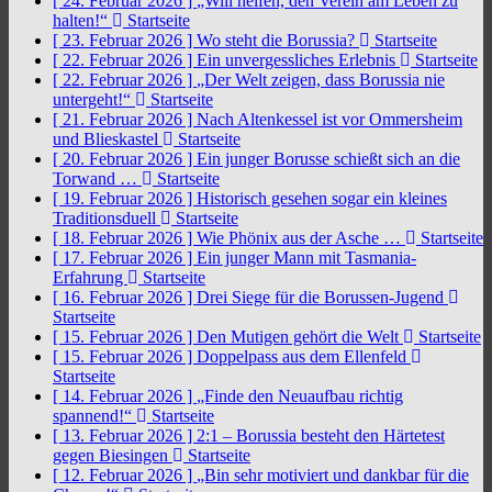
[ 24. Februar 2026 ]
„Will helfen, den Verein am Leben zu
halten!“
Startseite
[ 23. Februar 2026 ]
Wo steht die Borussia?
Startseite
[ 22. Februar 2026 ]
Ein unvergessliches Erlebnis
Startseite
[ 22. Februar 2026 ]
„Der Welt zeigen, dass Borussia nie
untergeht!“
Startseite
[ 21. Februar 2026 ]
Nach Altenkessel ist vor Ommersheim
und Blieskastel
Startseite
[ 20. Februar 2026 ]
Ein junger Borusse schießt sich an die
Torwand …
Startseite
[ 19. Februar 2026 ]
Historisch gesehen sogar ein kleines
Traditionsduell
Startseite
[ 18. Februar 2026 ]
Wie Phönix aus der Asche …
Startseite
[ 17. Februar 2026 ]
Ein junger Mann mit Tasmania-
Erfahrung
Startseite
[ 16. Februar 2026 ]
Drei Siege für die Borussen-Jugend
Startseite
[ 15. Februar 2026 ]
Den Mutigen gehört die Welt
Startseite
[ 15. Februar 2026 ]
Doppelpass aus dem Ellenfeld
Startseite
[ 14. Februar 2026 ]
„Finde den Neuaufbau richtig
spannend!“
Startseite
[ 13. Februar 2026 ]
2:1 – Borussia besteht den Härtetest
gegen Biesingen
Startseite
[ 12. Februar 2026 ]
„Bin sehr motiviert und dankbar für die