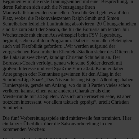
Beginnen wird die erste Trainingseinheit mit einer Besprechung, in
deren Rahmen sich auch die Neuzugänge ihren
Mannschaftskameraden vorstellen. Anschließend geht es auf den
Platz, wobei die Rekonvaleszenten Ralph Smith und Simon
Schreibeisen lediglich Lauftraining absolvieren. 20 Übungseinheiten
sind bis zum Start der Saison, die für die Borussia am letzten Juli-
Wochenende mit einem Auswärtsspiel beim FSV Jägersburg,
beginnt, stehen auf dem Programm. Dabei ist von allen Beteiligten
auch viel Flexibilität gefordert: „Wir werden aufgrund der
vorgesehenen Rasenruhe im Ellenfeld-Stadion sicher des Öfteren in
die Lakai ausweichen“, kündigt Christian Schübelin an. Der
Borussen-Coach verfolgt, genau wie seine Spieler derzeit mit
großem Interesse und viel Spaß die Euro 2024. Kann er dabei
Anregungen oder Kenntnisse gewinnen für den Alltag in der
Schröder-Liga Saar? „Das Niveau bislang ist gut. Allerdings haben
Turnierspiele, gerade am Anfang, wo du in 3 Partien vieles schon
verlieren kannst, einen ganz anderen Charakter als eine
Meisterrunde mit 34 Spielen. Was ich am Fernsehen sehe, ist aber
trotzdem interessant, vor allem taktisch geprägt“, urteilt Christian
Schübelin.
Die fünf Vorbereitungsspiele sind mittlerweile fest terminiert. Hier
ein kurzer Überblick über die Saisonvorbereitung in den
kommenden Wochen: