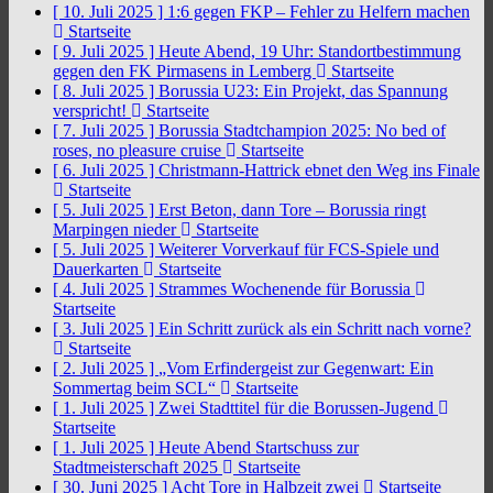
[ 10. Juli 2025 ]
1:6 gegen FKP – Fehler zu Helfern machen
Startseite
[ 9. Juli 2025 ]
Heute Abend, 19 Uhr: Standortbestimmung
gegen den FK Pirmasens in Lemberg
Startseite
[ 8. Juli 2025 ]
Borussia U23: Ein Projekt, das Spannung
verspricht!
Startseite
[ 7. Juli 2025 ]
Borussia Stadtchampion 2025: No bed of
roses, no pleasure cruise
Startseite
[ 6. Juli 2025 ]
Christmann-Hattrick ebnet den Weg ins Finale
Startseite
[ 5. Juli 2025 ]
Erst Beton, dann Tore – Borussia ringt
Marpingen nieder
Startseite
[ 5. Juli 2025 ]
Weiterer Vorverkauf für FCS-Spiele und
Dauerkarten
Startseite
[ 4. Juli 2025 ]
Strammes Wochenende für Borussia
Startseite
[ 3. Juli 2025 ]
Ein Schritt zurück als ein Schritt nach vorne?
Startseite
[ 2. Juli 2025 ]
„Vom Erfindergeist zur Gegenwart: Ein
Sommertag beim SCL“
Startseite
[ 1. Juli 2025 ]
Zwei Stadttitel für die Borussen-Jugend
Startseite
[ 1. Juli 2025 ]
Heute Abend Startschuss zur
Stadtmeisterschaft 2025
Startseite
[ 30. Juni 2025 ]
Acht Tore in Halbzeit zwei
Startseite