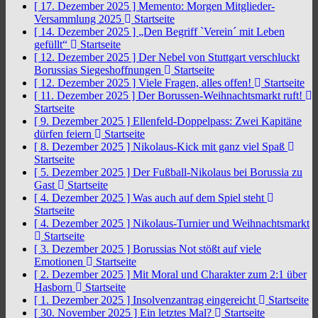
[ 17. Dezember 2025 ]
Memento: Morgen Mitglieder-
Versammlung 2025
Startseite
[ 14. Dezember 2025 ]
„Den Begriff `Verein´ mit Leben
gefüllt“
Startseite
[ 12. Dezember 2025 ]
Der Nebel von Stuttgart verschluckt
Borussias Siegeshoffnungen
Startseite
[ 12. Dezember 2025 ]
Viele Fragen, alles offen!
Startseite
[ 11. Dezember 2025 ]
Der Borussen-Weihnachtsmarkt ruft!
Startseite
[ 9. Dezember 2025 ]
Ellenfeld-Doppelpass: Zwei Kapitäne
dürfen feiern
Startseite
[ 8. Dezember 2025 ]
Nikolaus-Kick mit ganz viel Spaß
Startseite
[ 5. Dezember 2025 ]
Der Fußball-Nikolaus bei Borussia zu
Gast
Startseite
[ 4. Dezember 2025 ]
Was auch auf dem Spiel steht
Startseite
[ 4. Dezember 2025 ]
Nikolaus-Turnier und Weihnachtsmarkt
Startseite
[ 3. Dezember 2025 ]
Borussias Not stößt auf viele
Emotionen
Startseite
[ 2. Dezember 2025 ]
Mit Moral und Charakter zum 2:1 über
Hasborn
Startseite
[ 1. Dezember 2025 ]
Insolvenzantrag eingereicht
Startseite
[ 30. November 2025 ]
Ein letztes Mal?
Startseite