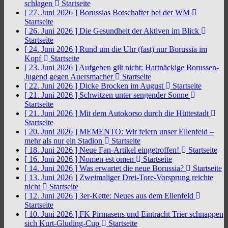
schlagen
Startseite
[ 27. Juni 2026 ]
Borussias Botschafter bei der WM
Startseite
[ 26. Juni 2026 ]
Die Gesundheit der Aktiven im Blick
Startseite
[ 24. Juni 2026 ]
Rund um die Uhr (fast) nur Borussia im
Kopf
Startseite
[ 23. Juni 2026 ]
Aufgeben gilt nicht: Hartnäckige Borussen-
Jugend gegen Auersmacher
Startseite
[ 22. Juni 2026 ]
Dicke Brocken im August
Startseite
[ 21. Juni 2026 ]
Schwitzen unter sengender Sonne
Startseite
[ 21. Juni 2026 ]
Mit dem Autokorso durch die Hüttestadt
Startseite
[ 20. Juni 2026 ]
MEMENTO: Wir feiern unser Ellenfeld –
mehr als nur ein Stadion
Startseite
[ 18. Juni 2026 ]
Neue Fan-Artikel eingetroffen!
Startseite
[ 16. Juni 2026 ]
Nomen est omen
Startseite
[ 14. Juni 2026 ]
Was erwartet die neue Borussia?
Startseite
[ 13. Juni 2026 ]
Zweimaliger Drei-Tore-Vorsprung reichte
nicht
Startseite
[ 12. Juni 2026 ]
3er-Kette: Neues aus dem Ellenfeld
Startseite
[ 10. Juni 2026 ]
FK Pirmasens und Eintracht Trier schnappen
sich Kurt-Gluding-Cup
Startseite