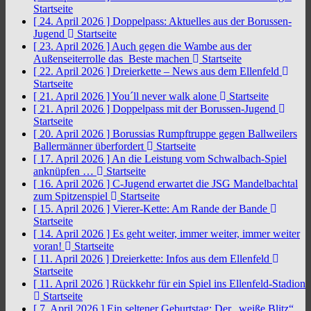
Startseite
[ 24. April 2026 ]
Doppelpass: Aktuelles aus der Borussen-
Jugend
Startseite
[ 23. April 2026 ]
Auch gegen die Wambe aus der
Außenseiterrolle das Beste machen
Startseite
[ 22. April 2026 ]
Dreierkette – News aus dem Ellenfeld
Startseite
[ 21. April 2026 ]
You´ll never walk alone
Startseite
[ 21. April 2026 ]
Doppelpass mit der Borussen-Jugend
Startseite
[ 20. April 2026 ]
Borussias Rumpftruppe gegen Ballweilers
Ballermänner überfordert
Startseite
[ 17. April 2026 ]
An die Leistung vom Schwalbach-Spiel
anknüpfen …
Startseite
[ 16. April 2026 ]
C-Jugend erwartet die JSG Mandelbachtal
zum Spitzenspiel
Startseite
[ 15. April 2026 ]
Vierer-Kette: Am Rande der Bande
Startseite
[ 14. April 2026 ]
Es geht weiter, immer weiter, immer weiter
voran!
Startseite
[ 11. April 2026 ]
Dreierkette: Infos aus dem Ellenfeld
Startseite
[ 11. April 2026 ]
Rückkehr für ein Spiel ins Ellenfeld-Stadion
Startseite
[ 7. April 2026 ]
Ein seltener Geburtstag: Der „weiße Blitz“