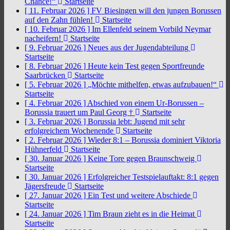
Chance!“
Startseite
[ 11. Februar 2026 ]
FV Biesingen will den jungen Borussen
auf den Zahn fühlen!
Startseite
[ 10. Februar 2026 ]
Im Ellenfeld seinem Vorbild Neymar
nacheifern!
Startseite
[ 9. Februar 2026 ]
Neues aus der Jugendabteilung
Startseite
[ 8. Februar 2026 ]
Heute kein Test gegen Sportfreunde
Saarbrücken
Startseite
[ 5. Februar 2026 ]
„Möchte mithelfen, etwas aufzubauen!“
Startseite
[ 4. Februar 2026 ]
Abschied von einem Ur-Borussen –
Borussia trauert um Paul Georg †
Startseite
[ 3. Februar 2026 ]
Borussia lebt: Jugend mit sehr
erfolgreichem Wochenende
Startseite
[ 2. Februar 2026 ]
Wieder 8:1 – Borussia dominiert Viktoria
Hühnerfeld
Startseite
[ 30. Januar 2026 ]
Keine Tore gegen Braunschweig
Startseite
[ 30. Januar 2026 ]
Erfolgreicher Testspielauftakt: 8:1 gegen
Jägersfreude
Startseite
[ 27. Januar 2026 ]
Ein Test und weitere Abschiede
Startseite
[ 24. Januar 2026 ]
Tim Braun zieht es in die Heimat
Startseite