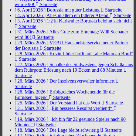
wurde 90!
Startseite
[ 6. April 2026 ]
Borussia mit guter Leistung
Startseite
[ 4. April 2026 ]
Alles in allem ein bitterer Abend
Startseite
[ 3. April 2026 ]
1:2 in Karlsruhe: Borussia belohnt sich nicht
Startseite
[ 31. März 2026 ]
Alles Gute zum Ehrentag: Willi Seebauer
wird 80!
Startseite
[ 29. März 2026 ]
VEBU Hausmeisterservice neuer Partner
der Borussia
Startseite
[ 28. März 2026 ]
Kevin Lüder hofft auf „alle Mann an Bord“
Startseite
[ 27. März 2026 ]
Schalke des Südwestens gegen Schalke aus
dem Ruhrpott: Erlösung nach 19 Ecken und 88 Minuten
Startseite
[ 26. März 2026 ]
Der Insolvenzverwalter informiert
Startseite
[ 26. März 2026 ]
Erfolgreiches Wochenende für die
Borussen-Jugend
Startseite
[ 25. März 2026 ]
Der Vorstand hat das Wort
Startseite
[ 21. März 2026 ]
„Ein besseres Resultat verdient!“
Startseite
[ 19. März 2026 ]
„Ich bin für 22 gesunde Spieler nach 90
Minuten“
Startseite
[ 18. März 2026 ]
Die Lage bleibt schwierig
Startseite
[ 17. März 2026 ]
Erfolgreiches Wochenende für die