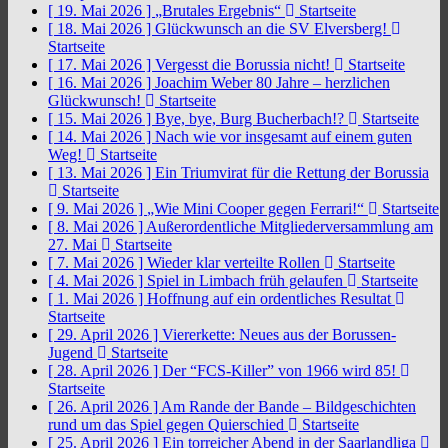
[ 19. Mai 2026 ]
„Brutales Ergebnis“
Startseite
[ 18. Mai 2026 ]
Glückwunsch an die SV Elversberg!
Startseite
[ 17. Mai 2026 ]
Vergesst die Borussia nicht!
Startseite
[ 16. Mai 2026 ]
Joachim Weber 80 Jahre – herzlichen
Glückwunsch!
Startseite
[ 15. Mai 2026 ]
Bye, bye, Burg Bucherbach!?
Startseite
[ 14. Mai 2026 ]
Nach wie vor insgesamt auf einem guten
Weg!
Startseite
[ 13. Mai 2026 ]
Ein Triumvirat für die Rettung der Borussia
Startseite
[ 9. Mai 2026 ]
„Wie Mini Cooper gegen Ferrari!“
Startseite
[ 8. Mai 2026 ]
Außerordentliche Mitgliederversammlung am
27. Mai
Startseite
[ 7. Mai 2026 ]
Wieder klar verteilte Rollen
Startseite
[ 4. Mai 2026 ]
Spiel in Limbach früh gelaufen
Startseite
[ 1. Mai 2026 ]
Hoffnung auf ein ordentliches Resultat
Startseite
[ 29. April 2026 ]
Viererkette: Neues aus der Borussen-
Jugend
Startseite
[ 28. April 2026 ]
Der “FCS-Killer” von 1966 wird 85!
Startseite
[ 26. April 2026 ]
Am Rande der Bande – Bildgeschichten
rund um das Spiel gegen Quierschied
Startseite
[ 25. April 2026 ]
Ein torreicher Abend in der Saarlandliga