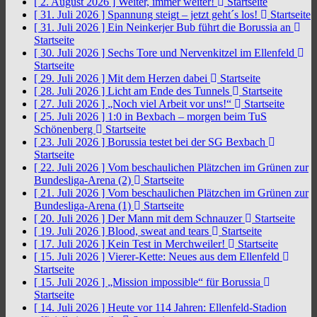
[ 2. August 2026 ]
Weiter, immer weiter!
Startseite
[ 31. Juli 2026 ]
Spannung steigt – jetzt geht´s los!
Startseite
[ 31. Juli 2026 ]
Ein Neinkerjer Bub führt die Borussia an
Startseite
[ 30. Juli 2026 ]
Sechs Tore und Nervenkitzel im Ellenfeld
Startseite
[ 29. Juli 2026 ]
Mit dem Herzen dabei
Startseite
[ 28. Juli 2026 ]
Licht am Ende des Tunnels
Startseite
[ 27. Juli 2026 ]
„Noch viel Arbeit vor uns!“
Startseite
[ 25. Juli 2026 ]
1:0 in Bexbach – morgen beim TuS
Schönenberg
Startseite
[ 23. Juli 2026 ]
Borussia testet bei der SG Bexbach
Startseite
[ 22. Juli 2026 ]
Vom beschaulichen Plätzchen im Grünen zur
Bundesliga-Arena (2)
Startseite
[ 21. Juli 2026 ]
Vom beschaulichen Plätzchen im Grünen zur
Bundesliga-Arena (1)
Startseite
[ 20. Juli 2026 ]
Der Mann mit dem Schnauzer
Startseite
[ 19. Juli 2026 ]
Blood, sweat and tears
Startseite
[ 17. Juli 2026 ]
Kein Test in Merchweiler!
Startseite
[ 15. Juli 2026 ]
Vierer-Kette: Neues aus dem Ellenfeld
Startseite
[ 15. Juli 2026 ]
„Mission impossible“ für Borussia
Startseite
[ 14. Juli 2026 ]
Heute vor 114 Jahren: Ellenfeld-Stadion