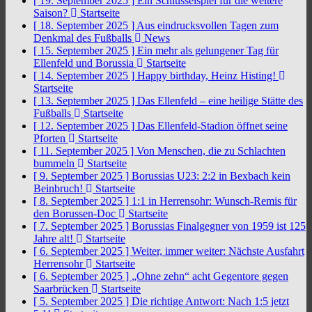
[ 19. September 2025 ]
Ein Schlüsselspiel für die weitere
Saison?
Startseite
[ 18. September 2025 ]
Aus eindrucksvollen Tagen zum
Denkmal des Fußballs
News
[ 15. September 2025 ]
Ein mehr als gelungener Tag für
Ellenfeld und Borussia
Startseite
[ 14. September 2025 ]
Happy birthday, Heinz Histing!
Startseite
[ 13. September 2025 ]
Das Ellenfeld – eine heilige Stätte des
Fußballs
Startseite
[ 12. September 2025 ]
Das Ellenfeld-Stadion öffnet seine
Pforten
Startseite
[ 11. September 2025 ]
Von Menschen, die zu Schlachten
bummeln
Startseite
[ 9. September 2025 ]
Borussias U23: 2:2 in Bexbach kein
Beinbruch!
Startseite
[ 8. September 2025 ]
1:1 in Herrensohr: Wunsch-Remis für
den Borussen-Doc
Startseite
[ 7. September 2025 ]
Borussias Finalgegner von 1959 ist 125
Jahre alt!
Startseite
[ 6. September 2025 ]
Weiter, immer weiter: Nächste Ausfahrt
Herrensohr
Startseite
[ 6. September 2025 ]
„Ohne zehn“ acht Gegentore gegen
Saarbrücken
Startseite
[ 5. September 2025 ]
Die richtige Antwort: Nach 1:5 jetzt