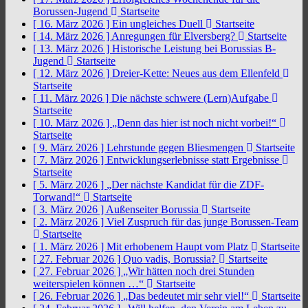
Borussen-Jugend
Startseite
[ 16. März 2026 ]
Ein ungleiches Duell
Startseite
[ 14. März 2026 ]
Anregungen für Elversberg?
Startseite
[ 13. März 2026 ]
Historische Leistung bei Borussias B-
Jugend
Startseite
[ 12. März 2026 ]
Dreier-Kette: Neues aus dem Ellenfeld
Startseite
[ 11. März 2026 ]
Die nächste schwere (Lern)Aufgabe
Startseite
[ 10. März 2026 ]
„Denn das hier ist noch nicht vorbei!“
Startseite
[ 9. März 2026 ]
Lehrstunde gegen Bliesmengen
Startseite
[ 7. März 2026 ]
Entwicklungserlebnisse statt Ergebnisse
Startseite
[ 5. März 2026 ]
„Der nächste Kandidat für die ZDF-
Torwand!“
Startseite
[ 3. März 2026 ]
Außenseiter Borussia
Startseite
[ 2. März 2026 ]
Viel Zuspruch für das junge Borussen-Team
Startseite
[ 1. März 2026 ]
Mit erhobenem Haupt vom Platz
Startseite
[ 27. Februar 2026 ]
Quo vadis, Borussia?
Startseite
[ 27. Februar 2026 ]
„Wir hätten noch drei Stunden
weiterspielen können …“
Startseite
[ 26. Februar 2026 ]
„Das bedeutet mir sehr viel!“
Startseite