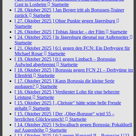
Gast in Losheim
Startseite
[ 28. Oktober 2025 ]
Jan Berger tritt als Borussen-Trainer
zurück
Startseite
[ 27. Oktober 2025 ]
Ohne Punkte gegen Jägersburg
Startseite
[ 26. Oktober 2025 ]
Tobias Jänicke – der Film
Startseite
[ 24. Oktober 2025 ]
In Jägersburg diesmal nur Außenseiter
Startseite
[ 21. Oktober 2025 ]
6:1 gegen den FCN: Ein Derbysieg für
Michael Rosar
Startseite
[ 19. Oktober 2025 ]
0:1 gegen Limbach – Borussias
Aufwind abgebremst
Startseite
[ 18. Oktober 2025 ]
Borussia gegen FCN 21 – Derbytime im
Ellenfeld
Startseite
[ 17. Oktober 2025 ]
Kann Borussia die kleine Serie
ausbauen?
Startseite
[ 16. Oktober 2025 ]
Verdienter Lohn für eine beherzte
Leistung
Startseite
[ 15. Oktober 2025 ]
„Chrissie“ hätte seine helle Freude
gehabt
Startseite
[ 15. Oktober 2025 ]
Der „Ober-Borusse“ wird 55 –
herzlichen Glückwunsch!
Startseite
[ 14. Oktober 2025 ]
Schwalbach gegen Borussia: Pokalduell
auf Augenhöhe
Startseite
[ 13. Oktober 2025 ]
6:2 gegen Hangard II – Borussias U23