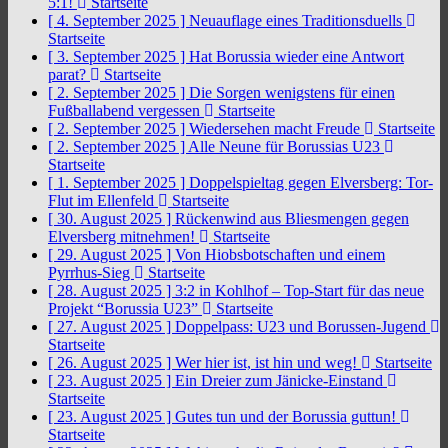
5:1!
Startseite
[ 4. September 2025 ]
Neuauflage eines Traditionsduells
Startseite
[ 3. September 2025 ]
Hat Borussia wieder eine Antwort
parat?
Startseite
[ 2. September 2025 ]
Die Sorgen wenigstens für einen
Fußballabend vergessen
Startseite
[ 2. September 2025 ]
Wiedersehen macht Freude
Startseite
[ 2. September 2025 ]
Alle Neune für Borussias U23
Startseite
[ 1. September 2025 ]
Doppelspieltag gegen Elversberg: Tor-
Flut im Ellenfeld
Startseite
[ 30. August 2025 ]
Rückenwind aus Bliesmengen gegen
Elversberg mitnehmen!
Startseite
[ 29. August 2025 ]
Von Hiobsbotschaften und einem
Pyrrhus-Sieg
Startseite
[ 28. August 2025 ]
3:2 in Kohlhof – Top-Start für das neue
Projekt “Borussia U23”
Startseite
[ 27. August 2025 ]
Doppelpass: U23 und Borussen-Jugend
Startseite
[ 26. August 2025 ]
Wer hier ist, ist hin und weg!
Startseite
[ 23. August 2025 ]
Ein Dreier zum Jänicke-Einstand
Startseite
[ 23. August 2025 ]
Gutes tun und der Borussia guttun!
Startseite