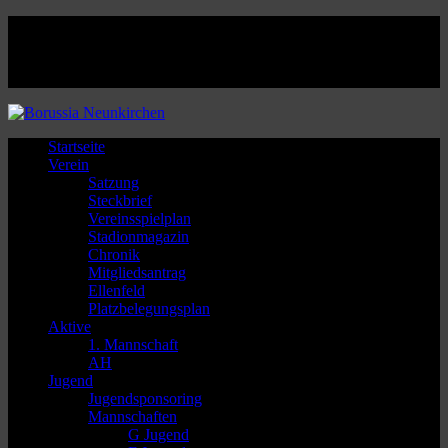
Facebook
Twitter
Instagram
Youtube
Startseite
Verein
Satzung
Steckbrief
Vereinsspielplan
Stadionmagazin
Chronik
Mitgliedsantrag
Ellenfeld
Platzbelegungsplan
Aktive
1. Mannschaft
AH
Jugend
Jugendsponsoring
Mannschaften
G Jugend