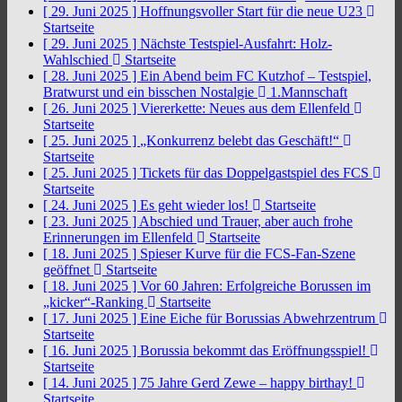
[ 29. Juni 2025 ]
Hoffnungsvoller Start für die neue U23
Startseite
[ 29. Juni 2025 ]
Nächste Testspiel-Ausfahrt: Holz-
Wahlschied
Startseite
[ 28. Juni 2025 ]
Ein Abend beim FC Kutzhof – Testspiel,
Bratwurst und ein bisschen Nostalgie
1.Mannschaft
[ 26. Juni 2025 ]
Viererkette: Neues aus dem Ellenfeld
Startseite
[ 25. Juni 2025 ]
„Konkurrenz belebt das Geschäft!“
Startseite
[ 25. Juni 2025 ]
Tickets für das Doppelgastspiel des FCS
Startseite
[ 24. Juni 2025 ]
Es geht wieder los!
Startseite
[ 23. Juni 2025 ]
Abschied und Trauer, aber auch frohe
Erinnerungen im Ellenfeld
Startseite
[ 18. Juni 2025 ]
Spieser Kurve für die FCS-Fan-Szene
geöffnet
Startseite
[ 18. Juni 2025 ]
Vor 60 Jahren: Erfolgreiche Borussen im
„kicker“-Ranking
Startseite
[ 17. Juni 2025 ]
Eine Eiche für Borussias Abwehrzentrum
Startseite
[ 16. Juni 2025 ]
Borussia bekommt das Eröffnungsspiel!
Startseite
[ 14. Juni 2025 ]
75 Jahre Gerd Zewe – happy birthay!
Startseite