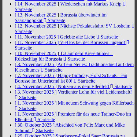
[ 14. November 2025 ]
Wiedersehen mit Markus Kneip
Startseite
[ 13. November 2025 ]
Borussia überwintert im
Saarlandpokal
Startseite
[ 12. November 2025 ]
Nächste Pokalausfahrt: SV Losheim
Startseite
[ 11. November 2025 ]
Gelebte alte Liebe
Startseite
[ 11. November 2025 ]
Viel los bei der Borussen-Jugend!
Startseite
[ 10. November 2025 ]
1:3 auf dem Kieselhumes –
Rückschlag für Borussia
Startseite
[ 8. November 2025 ]
Auf ein Neues: Traditionsduell auf dem
Kieselhumes
Startseite
[ 7. November 2025 ]
Happy birthday, Horst Schauß – ein
Borusse im Unterhemd ist 80!
Startseite
[ 4. November 2025 ]
Notizen aus dem Ellenfeld
Startseite
[ 3. November 2025 ]
Verdienter Lohn für viel Leidenschaft!
Startseite
[ 1. November 2025 ]
Mit neuem Schwung gegen Köllerbach
Startseite
[ 1. November 2025 ]
Premiere für das neue Trainer-Duo im
Ellenfeld
Startseite
[ 30. Oktober 2025 ]
Abschied von Felix Marx und Mike
Schmidt
Startseite
[ 29. Oktober 2025 ]
Sparkassen-Pokal Saar: Borussia zu