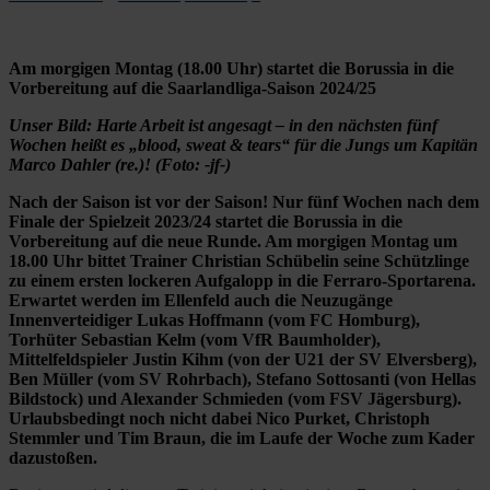
Am morgigen Montag (18.00 Uhr) startet die Borussia in die
Vorbereitung auf die Saarlandliga-Saison 2024/25
Unser Bild: Harte Arbeit ist angesagt – in den nächsten fünf
Wochen heißt es „blood, sweat & tears“ für die Jungs um Kapitän
Marco Dahler (re.)! (Foto: -jf-)
Nach der Saison ist vor der Saison! Nur fünf Wochen nach dem
Finale der Spielzeit 2023/24 startet die Borussia in die
Vorbereitung auf die neue Runde. Am morgigen Montag um
18.00 Uhr bittet Trainer Christian Schübelin seine Schützlinge
zu einem ersten lockeren Aufgalopp in die Ferraro-Sportarena.
Erwartet werden im Ellenfeld auch die Neuzugänge
Innenverteidiger Lukas Hoffmann (vom FC Homburg),
Torhüter Sebastian Kelm (vom VfR Baumholder),
Mittelfeldspieler Justin Kihm (von der U21 der SV Elversberg),
Ben Müller (vom SV Rohrbach), Stefano Sottosanti (von Hellas
Bildstock) und Alexander Schmieden (vom FSV Jägersburg).
Urlaubsbedingt noch nicht dabei Nico Purket, Christoph
Stemmler und Tim Braun, die im Laufe der Woche zum Kader
dazustoßen.