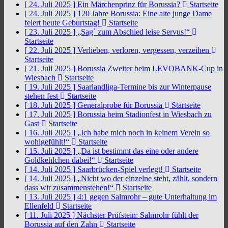
[ 24. Juli 2025 ]
Ein Märchenprinz für Borussia?
Startseite
[ 24. Juli 2025 ]
120 Jahre Borussia: Eine alte junge Dame
feiert heute Geburtstag!
Startseite
[ 23. Juli 2025 ]
„Sag´ zum Abschied leise Servus!“
Startseite
[ 22. Juli 2025 ]
Verlieben, verloren, vergessen, verzeihen
Startseite
[ 21. Juli 2025 ]
Borussia Zweiter beim LEVOBANK-Cup in
Wiesbach
Startseite
[ 19. Juli 2025 ]
Saarlandliga-Termine bis zur Winterpause
stehen fest
Startseite
[ 18. Juli 2025 ]
Generalprobe für Borussia
Startseite
[ 17. Juli 2025 ]
Borussia beim Stadionfest in Wiesbach zu
Gast
Startseite
[ 16. Juli 2025 ]
„Ich habe mich noch in keinem Verein so
wohlgefühlt!“
Startseite
[ 15. Juli 2025 ]
„Da ist bestimmt das eine oder andere
Goldkehlchen dabei!“
Startseite
[ 14. Juli 2025 ]
Saarbrücken-Spiel verlegt!
Startseite
[ 14. Juli 2025 ]
„Nicht wo der einzelne steht, zählt, sondern
dass wir zusammenstehen!“
Startseite
[ 13. Juli 2025 ]
4:1 gegen Salmrohr – gute Unterhaltung im
Ellenfeld
Startseite
[ 11. Juli 2025 ]
Nächster Prüfstein: Salmrohr fühlt der
Borussia auf den Zahn
Startseite