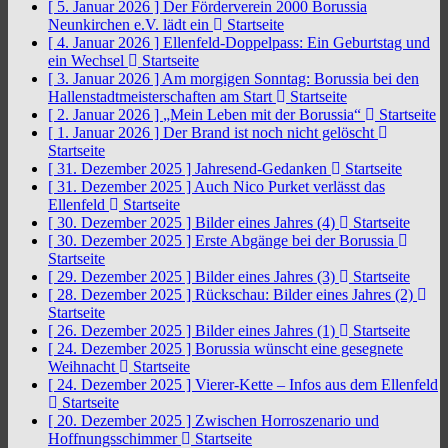
[ 5. Januar 2026 ]
Der Förderverein 2000 Borussia
Neunkirchen e.V. lädt ein
Startseite
[ 4. Januar 2026 ]
Ellenfeld-Doppelpass: Ein Geburtstag und
ein Wechsel
Startseite
[ 3. Januar 2026 ]
Am morgigen Sonntag: Borussia bei den
Hallenstadtmeisterschaften am Start
Startseite
[ 2. Januar 2026 ]
„Mein Leben mit der Borussia“
Startseite
[ 1. Januar 2026 ]
Der Brand ist noch nicht gelöscht
Startseite
[ 31. Dezember 2025 ]
Jahresend-Gedanken
Startseite
[ 31. Dezember 2025 ]
Auch Nico Purket verlässt das
Ellenfeld
Startseite
[ 30. Dezember 2025 ]
Bilder eines Jahres (4)
Startseite
[ 30. Dezember 2025 ]
Erste Abgänge bei der Borussia
Startseite
[ 29. Dezember 2025 ]
Bilder eines Jahres (3)
Startseite
[ 28. Dezember 2025 ]
Rückschau: Bilder eines Jahres (2)
Startseite
[ 26. Dezember 2025 ]
Bilder eines Jahres (1)
Startseite
[ 24. Dezember 2025 ]
Borussia wünscht eine gesegnete
Weihnacht
Startseite
[ 24. Dezember 2025 ]
Vierer-Kette – Infos aus dem Ellenfeld
Startseite
[ 20. Dezember 2025 ]
Zwischen Horroszenario und
Hoffnungsschimmer
Startseite