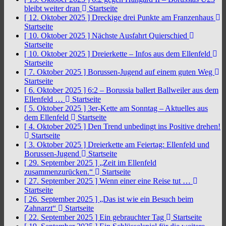
bleibt weiter dran
Startseite
[ 12. Oktober 2025 ]
Dreckige drei Punkte am Franzenhaus
Startseite
[ 10. Oktober 2025 ]
Nächste Ausfahrt Quierschied
Startseite
[ 10. Oktober 2025 ]
Dreierkette – Infos aus dem Ellenfeld
Startseite
[ 7. Oktober 2025 ]
Borussen-Jugend auf einem guten Weg
Startseite
[ 6. Oktober 2025 ]
6:2 – Borussia ballert Ballweiler aus dem
Ellenfeld …
Startseite
[ 5. Oktober 2025 ]
3er-Kette am Sonntag – Aktuelles aus
dem Ellenfeld
Startseite
[ 4. Oktober 2025 ]
Den Trend unbedingt ins Positive drehen!
Startseite
[ 3. Oktober 2025 ]
Dreierkette am Feiertag: Ellenfeld und
Borussen-Jugend
Startseite
[ 29. September 2025 ]
„Zeit im Ellenfeld
zusammenzurücken.“
Startseite
[ 27. September 2025 ]
Wenn einer eine Reise tut …
Startseite
[ 26. September 2025 ]
„Das ist wie ein Besuch beim
Zahnarzt“
Startseite
[ 22. September 2025 ]
Ein gebrauchter Tag
Startseite