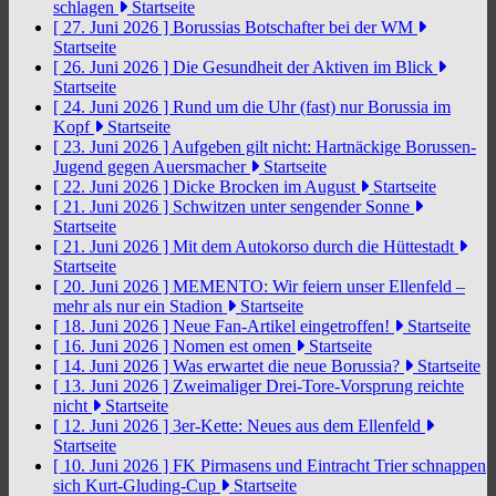
schlagen
Startseite
[ 27. Juni 2026 ]
Borussias Botschafter bei der WM
Startseite
[ 26. Juni 2026 ]
Die Gesundheit der Aktiven im Blick
Startseite
[ 24. Juni 2026 ]
Rund um die Uhr (fast) nur Borussia im
Kopf
Startseite
[ 23. Juni 2026 ]
Aufgeben gilt nicht: Hartnäckige Borussen-
Jugend gegen Auersmacher
Startseite
[ 22. Juni 2026 ]
Dicke Brocken im August
Startseite
[ 21. Juni 2026 ]
Schwitzen unter sengender Sonne
Startseite
[ 21. Juni 2026 ]
Mit dem Autokorso durch die Hüttestadt
Startseite
[ 20. Juni 2026 ]
MEMENTO: Wir feiern unser Ellenfeld –
mehr als nur ein Stadion
Startseite
[ 18. Juni 2026 ]
Neue Fan-Artikel eingetroffen!
Startseite
[ 16. Juni 2026 ]
Nomen est omen
Startseite
[ 14. Juni 2026 ]
Was erwartet die neue Borussia?
Startseite
[ 13. Juni 2026 ]
Zweimaliger Drei-Tore-Vorsprung reichte
nicht
Startseite
[ 12. Juni 2026 ]
3er-Kette: Neues aus dem Ellenfeld
Startseite
[ 10. Juni 2026 ]
FK Pirmasens und Eintracht Trier schnappen
sich Kurt-Gluding-Cup
Startseite