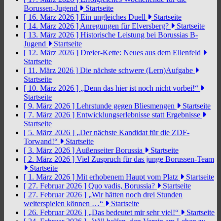
Borussen-Jugend
Startseite
[ 16. März 2026 ]
Ein ungleiches Duell
Startseite
[ 14. März 2026 ]
Anregungen für Elversberg?
Startseite
[ 13. März 2026 ]
Historische Leistung bei Borussias B-
Jugend
Startseite
[ 12. März 2026 ]
Dreier-Kette: Neues aus dem Ellenfeld
Startseite
[ 11. März 2026 ]
Die nächste schwere (Lern)Aufgabe
Startseite
[ 10. März 2026 ]
„Denn das hier ist noch nicht vorbei!“
Startseite
[ 9. März 2026 ]
Lehrstunde gegen Bliesmengen
Startseite
[ 7. März 2026 ]
Entwicklungserlebnisse statt Ergebnisse
Startseite
[ 5. März 2026 ]
„Der nächste Kandidat für die ZDF-
Torwand!“
Startseite
[ 3. März 2026 ]
Außenseiter Borussia
Startseite
[ 2. März 2026 ]
Viel Zuspruch für das junge Borussen-Team
Startseite
[ 1. März 2026 ]
Mit erhobenem Haupt vom Platz
Startseite
[ 27. Februar 2026 ]
Quo vadis, Borussia?
Startseite
[ 27. Februar 2026 ]
„Wir hätten noch drei Stunden
weiterspielen können …“
Startseite
[ 26. Februar 2026 ]
„Das bedeutet mir sehr viel!“
Startseite