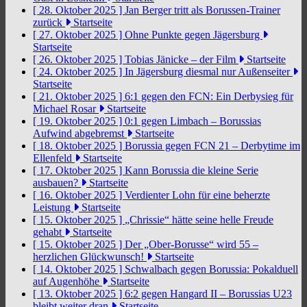
[ 28. Oktober 2025 ]
Jan Berger tritt als Borussen-Trainer
zurück
Startseite
[ 27. Oktober 2025 ]
Ohne Punkte gegen Jägersburg
Startseite
[ 26. Oktober 2025 ]
Tobias Jänicke – der Film
Startseite
[ 24. Oktober 2025 ]
In Jägersburg diesmal nur Außenseiter
Startseite
[ 21. Oktober 2025 ]
6:1 gegen den FCN: Ein Derbysieg für
Michael Rosar
Startseite
[ 19. Oktober 2025 ]
0:1 gegen Limbach – Borussias
Aufwind abgebremst
Startseite
[ 18. Oktober 2025 ]
Borussia gegen FCN 21 – Derbytime im
Ellenfeld
Startseite
[ 17. Oktober 2025 ]
Kann Borussia die kleine Serie
ausbauen?
Startseite
[ 16. Oktober 2025 ]
Verdienter Lohn für eine beherzte
Leistung
Startseite
[ 15. Oktober 2025 ]
„Chrissie“ hätte seine helle Freude
gehabt
Startseite
[ 15. Oktober 2025 ]
Der „Ober-Borusse“ wird 55 –
herzlichen Glückwunsch!
Startseite
[ 14. Oktober 2025 ]
Schwalbach gegen Borussia: Pokalduell
auf Augenhöhe
Startseite
[ 13. Oktober 2025 ]
6:2 gegen Hangard II – Borussias U23
bleibt weiter dran
Startseite