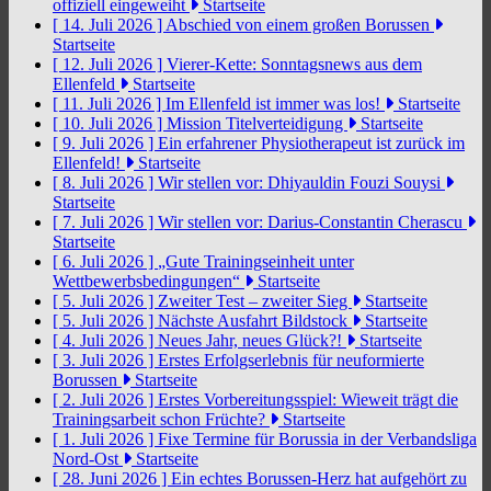
offiziell eingeweiht
Startseite
[ 14. Juli 2026 ]
Abschied von einem großen Borussen
Startseite
[ 12. Juli 2026 ]
Vierer-Kette: Sonntagsnews aus dem
Ellenfeld
Startseite
[ 11. Juli 2026 ]
Im Ellenfeld ist immer was los!
Startseite
[ 10. Juli 2026 ]
Mission Titelverteidigung
Startseite
[ 9. Juli 2026 ]
Ein erfahrener Physiotherapeut ist zurück im
Ellenfeld!
Startseite
[ 8. Juli 2026 ]
Wir stellen vor: Dhiyauldin Fouzi Souysi
Startseite
[ 7. Juli 2026 ]
Wir stellen vor: Darius-Constantin Cherascu
Startseite
[ 6. Juli 2026 ]
„Gute Trainingseinheit unter
Wettbewerbsbedingungen“
Startseite
[ 5. Juli 2026 ]
Zweiter Test – zweiter Sieg
Startseite
[ 5. Juli 2026 ]
Nächste Ausfahrt Bildstock
Startseite
[ 4. Juli 2026 ]
Neues Jahr, neues Glück?!
Startseite
[ 3. Juli 2026 ]
Erstes Erfolgserlebnis für neuformierte
Borussen
Startseite
[ 2. Juli 2026 ]
Erstes Vorbereitungsspiel: Wieweit trägt die
Trainingsarbeit schon Früchte?
Startseite
[ 1. Juli 2026 ]
Fixe Termine für Borussia in der Verbandsliga
Nord-Ost
Startseite
[ 28. Juni 2026 ]
Ein echtes Borussen-Herz hat aufgehört zu