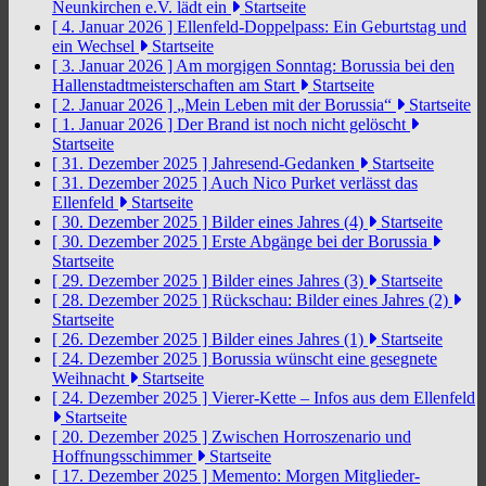
Neunkirchen e.V. lädt ein
Startseite
[ 4. Januar 2026 ]
Ellenfeld-Doppelpass: Ein Geburtstag und
ein Wechsel
Startseite
[ 3. Januar 2026 ]
Am morgigen Sonntag: Borussia bei den
Hallenstadtmeisterschaften am Start
Startseite
[ 2. Januar 2026 ]
„Mein Leben mit der Borussia“
Startseite
[ 1. Januar 2026 ]
Der Brand ist noch nicht gelöscht
Startseite
[ 31. Dezember 2025 ]
Jahresend-Gedanken
Startseite
[ 31. Dezember 2025 ]
Auch Nico Purket verlässt das
Ellenfeld
Startseite
[ 30. Dezember 2025 ]
Bilder eines Jahres (4)
Startseite
[ 30. Dezember 2025 ]
Erste Abgänge bei der Borussia
Startseite
[ 29. Dezember 2025 ]
Bilder eines Jahres (3)
Startseite
[ 28. Dezember 2025 ]
Rückschau: Bilder eines Jahres (2)
Startseite
[ 26. Dezember 2025 ]
Bilder eines Jahres (1)
Startseite
[ 24. Dezember 2025 ]
Borussia wünscht eine gesegnete
Weihnacht
Startseite
[ 24. Dezember 2025 ]
Vierer-Kette – Infos aus dem Ellenfeld
Startseite
[ 20. Dezember 2025 ]
Zwischen Horroszenario und
Hoffnungsschimmer
Startseite
[ 17. Dezember 2025 ]
Memento: Morgen Mitglieder-