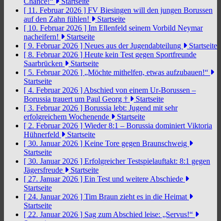
Chance!“
Startseite
[ 11. Februar 2026 ]
FV Biesingen will den jungen Borussen
auf den Zahn fühlen!
Startseite
[ 10. Februar 2026 ]
Im Ellenfeld seinem Vorbild Neymar
nacheifern!
Startseite
[ 9. Februar 2026 ]
Neues aus der Jugendabteilung
Startseite
[ 8. Februar 2026 ]
Heute kein Test gegen Sportfreunde
Saarbrücken
Startseite
[ 5. Februar 2026 ]
„Möchte mithelfen, etwas aufzubauen!“
Startseite
[ 4. Februar 2026 ]
Abschied von einem Ur-Borussen –
Borussia trauert um Paul Georg †
Startseite
[ 3. Februar 2026 ]
Borussia lebt: Jugend mit sehr
erfolgreichem Wochenende
Startseite
[ 2. Februar 2026 ]
Wieder 8:1 – Borussia dominiert Viktoria
Hühnerfeld
Startseite
[ 30. Januar 2026 ]
Keine Tore gegen Braunschweig
Startseite
[ 30. Januar 2026 ]
Erfolgreicher Testspielauftakt: 8:1 gegen
Jägersfreude
Startseite
[ 27. Januar 2026 ]
Ein Test und weitere Abschiede
Startseite
[ 24. Januar 2026 ]
Tim Braun zieht es in die Heimat
Startseite
[ 22. Januar 2026 ]
Sag zum Abschied leise: „Servus!“