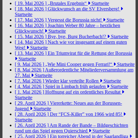
[ 19. Mai 2026 ]
„Brutales Ergebnis“
Startseite
[ 18. Mai 2026 ]
Glückwunsch an die SV Elversberg!
Startseite
[ 17. Mai 2026 ]
Vergesst die Borussia nicht!
Startseite
[ 16. Mai 2026 ]
Joachim Weber 80 Jahre – herzlichen
Glückwunsch!
Startseite
[ 15. Mai 2026 ]
Bye, bye, Burg Bucherbach!?
Startseite
[ 14. Mai 2026 ]
Nach wie vor insgesamt auf einem guten
Weg!
Startseite
[ 13. Mai 2026 ]
Ein Triumvirat für die Rettung der Borussia
Startseite
[ 9. Mai 2026 ]
„Wie Mini Cooper gegen Ferrari!“
Startseite
[ 8. Mai 2026 ]
Außerordentliche Mitgliederversammlung am
27. Mai
Startseite
[ 7. Mai 2026 ]
Wieder klar verteilte Rollen
Startseite
[ 4. Mai 2026 ]
Spiel in Limbach früh gelaufen
Startseite
[ 1. Mai 2026 ]
Hoffnung auf ein ordentliches Resultat
Startseite
[ 29. April 2026 ]
Viererkette: Neues aus der Borussen-
Jugend
Startseite
[ 28. April 2026 ]
Der “FCS-Killer” von 1966 wird 85!
Startseite
[ 26. April 2026 ]
Am Rande der Bande – Bildgeschichten
rund um das Spiel gegen Quierschied
Startseite
[ 25. April 2026 ]
Ein torreicher Abend in der Saarlandliga