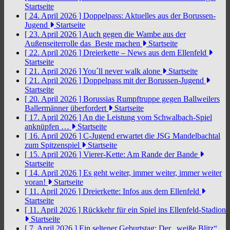
Startseite
[ 24. April 2026 ]
Doppelpass: Aktuelles aus der Borussen-
Jugend
Startseite
[ 23. April 2026 ]
Auch gegen die Wambe aus der
Außenseiterrolle das Beste machen
Startseite
[ 22. April 2026 ]
Dreierkette – News aus dem Ellenfeld
Startseite
[ 21. April 2026 ]
You´ll never walk alone
Startseite
[ 21. April 2026 ]
Doppelpass mit der Borussen-Jugend
Startseite
[ 20. April 2026 ]
Borussias Rumpftruppe gegen Ballweilers
Ballermänner überfordert
Startseite
[ 17. April 2026 ]
An die Leistung vom Schwalbach-Spiel
anknüpfen …
Startseite
[ 16. April 2026 ]
C-Jugend erwartet die JSG Mandelbachtal
zum Spitzenspiel
Startseite
[ 15. April 2026 ]
Vierer-Kette: Am Rande der Bande
Startseite
[ 14. April 2026 ]
Es geht weiter, immer weiter, immer weiter
voran!
Startseite
[ 11. April 2026 ]
Dreierkette: Infos aus dem Ellenfeld
Startseite
[ 11. April 2026 ]
Rückkehr für ein Spiel ins Ellenfeld-Stadion
Startseite
[ 7. April 2026 ]
Ein seltener Geburtstag: Der „weiße Blitz“