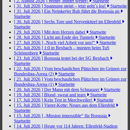
[ 2. August 2026 ]
Weiter, immer weiter!
Startseite
[ 31. Juli 2026 ]
Spannung steigt – jetzt geht´s los!
Startseite
[ 31. Juli 2026 ]
Ein Neinkerjer Bub führt die Borussia an
Startseite
[ 30. Juli 2026 ]
Sechs Tore und Nervenkitzel im Ellenfeld
Startseite
[ 29. Juli 2026 ]
Mit dem Herzen dabei
Startseite
[ 28. Juli 2026 ]
Licht am Ende des Tunnels
Startseite
[ 27. Juli 2026 ]
„Noch viel Arbeit vor uns!“
Startseite
[ 25. Juli 2026 ]
1:0 in Bexbach – morgen beim TuS
Schönenberg
Startseite
[ 23. Juli 2026 ]
Borussia testet bei der SG Bexbach
Startseite
[ 22. Juli 2026 ]
Vom beschaulichen Plätzchen im Grünen zur
Bundesliga-Arena (2)
Startseite
[ 21. Juli 2026 ]
Vom beschaulichen Plätzchen im Grünen zur
Bundesliga-Arena (1)
Startseite
[ 20. Juli 2026 ]
Der Mann mit dem Schnauzer
Startseite
[ 19. Juli 2026 ]
Blood, sweat and tears
Startseite
[ 17. Juli 2026 ]
Kein Test in Merchweiler!
Startseite
[ 15. Juli 2026 ]
Vierer-Kette: Neues aus dem Ellenfeld
Startseite
[ 15. Juli 2026 ]
„Mission impossible“ für Borussia
Startseite
[ 14. Juli 2026 ]
Heute vor 114 Jahren: Ellenfeld-Stadion