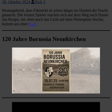
30. Oktober 2024
Nick
2
Montagabend, dass Ellenfeld ist schon längst ins Dunkel der Nacht
getaucht. Die letzten Spieler machen sich auf dem Weg nach Hause.
Jan Berger, der eben noch das Licht auf dem Nebenplatz löschte,
kommt aus einer
[…]
120 Jahre Borussia Neunkirchen