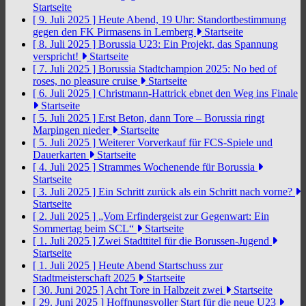
Startseite
[ 9. Juli 2025 ]
Heute Abend, 19 Uhr: Standortbestimmung
gegen den FK Pirmasens in Lemberg
Startseite
[ 8. Juli 2025 ]
Borussia U23: Ein Projekt, das Spannung
verspricht!
Startseite
[ 7. Juli 2025 ]
Borussia Stadtchampion 2025: No bed of
roses, no pleasure cruise
Startseite
[ 6. Juli 2025 ]
Christmann-Hattrick ebnet den Weg ins Finale
Startseite
[ 5. Juli 2025 ]
Erst Beton, dann Tore – Borussia ringt
Marpingen nieder
Startseite
[ 5. Juli 2025 ]
Weiterer Vorverkauf für FCS-Spiele und
Dauerkarten
Startseite
[ 4. Juli 2025 ]
Strammes Wochenende für Borussia
Startseite
[ 3. Juli 2025 ]
Ein Schritt zurück als ein Schritt nach vorne?
Startseite
[ 2. Juli 2025 ]
„Vom Erfindergeist zur Gegenwart: Ein
Sommertag beim SCL“
Startseite
[ 1. Juli 2025 ]
Zwei Stadttitel für die Borussen-Jugend
Startseite
[ 1. Juli 2025 ]
Heute Abend Startschuss zur
Stadtmeisterschaft 2025
Startseite
[ 30. Juni 2025 ]
Acht Tore in Halbzeit zwei
Startseite
[ 29. Juni 2025 ]
Hoffnungsvoller Start für die neue U23