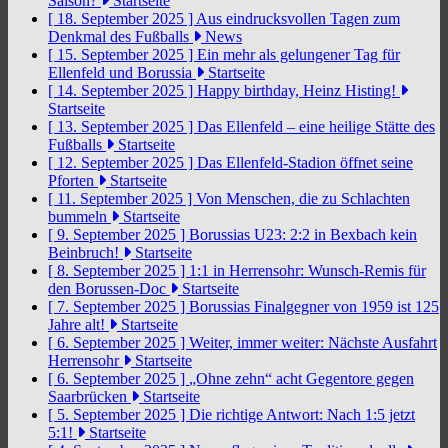
Saison?
Startseite
[ 18. September 2025 ]
Aus eindrucksvollen Tagen zum
Denkmal des Fußballs
News
[ 15. September 2025 ]
Ein mehr als gelungener Tag für
Ellenfeld und Borussia
Startseite
[ 14. September 2025 ]
Happy birthday, Heinz Histing!
Startseite
[ 13. September 2025 ]
Das Ellenfeld – eine heilige Stätte des
Fußballs
Startseite
[ 12. September 2025 ]
Das Ellenfeld-Stadion öffnet seine
Pforten
Startseite
[ 11. September 2025 ]
Von Menschen, die zu Schlachten
bummeln
Startseite
[ 9. September 2025 ]
Borussias U23: 2:2 in Bexbach kein
Beinbruch!
Startseite
[ 8. September 2025 ]
1:1 in Herrensohr: Wunsch-Remis für
den Borussen-Doc
Startseite
[ 7. September 2025 ]
Borussias Finalgegner von 1959 ist 125
Jahre alt!
Startseite
[ 6. September 2025 ]
Weiter, immer weiter: Nächste Ausfahrt
Herrensohr
Startseite
[ 6. September 2025 ]
„Ohne zehn“ acht Gegentore gegen
Saarbrücken
Startseite
[ 5. September 2025 ]
Die richtige Antwort: Nach 1:5 jetzt
5:1!
Startseite