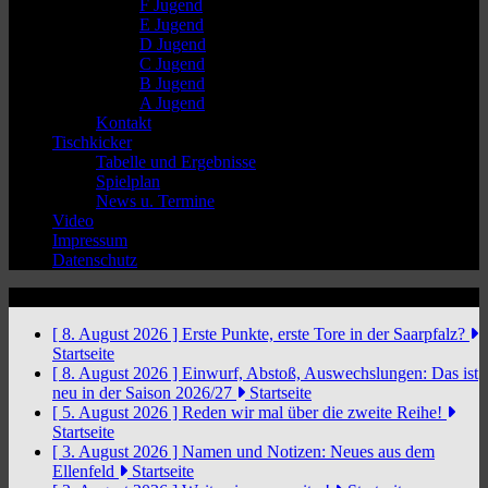
F Jugend
E Jugend
D Jugend
C Jugend
B Jugend
A Jugend
Kontakt
Tischkicker
Tabelle und Ergebnisse
Spielplan
News u. Termine
Video
Impressum
Datenschutz
News Ticker
[ 8. August 2026 ]
Erste Punkte, erste Tore in der Saarpfalz?
Startseite
[ 8. August 2026 ]
Einwurf, Abstoß, Auswechslungen: Das ist
neu in der Saison 2026/27
Startseite
[ 5. August 2026 ]
Reden wir mal über die zweite Reihe!
Startseite
[ 3. August 2026 ]
Namen und Notizen: Neues aus dem
Ellenfeld
Startseite