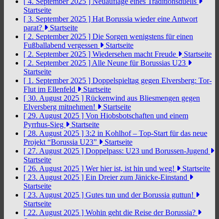
[ 4. September 2025 ]
Neuauflage eines Traditionsduells
Startseite
[ 3. September 2025 ]
Hat Borussia wieder eine Antwort
parat?
Startseite
[ 2. September 2025 ]
Die Sorgen wenigstens für einen
Fußballabend vergessen
Startseite
[ 2. September 2025 ]
Wiedersehen macht Freude
Startseite
[ 2. September 2025 ]
Alle Neune für Borussias U23
Startseite
[ 1. September 2025 ]
Doppelspieltag gegen Elversberg: Tor-
Flut im Ellenfeld
Startseite
[ 30. August 2025 ]
Rückenwind aus Bliesmengen gegen
Elversberg mitnehmen!
Startseite
[ 29. August 2025 ]
Von Hiobsbotschaften und einem
Pyrrhus-Sieg
Startseite
[ 28. August 2025 ]
3:2 in Kohlhof – Top-Start für das neue
Projekt “Borussia U23”
Startseite
[ 27. August 2025 ]
Doppelpass: U23 und Borussen-Jugend
Startseite
[ 26. August 2025 ]
Wer hier ist, ist hin und weg!
Startseite
[ 23. August 2025 ]
Ein Dreier zum Jänicke-Einstand
Startseite
[ 23. August 2025 ]
Gutes tun und der Borussia guttun!
Startseite
[ 22. August 2025 ]
Wohin geht die Reise der Borussia?