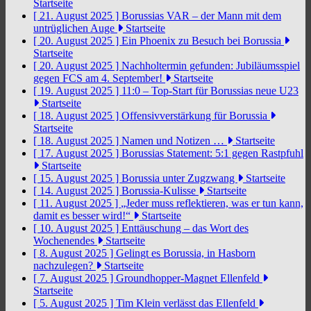
Startseite
[ 21. August 2025 ]
Borussias VAR – der Mann mit dem
untrüglichen Auge
Startseite
[ 20. August 2025 ]
Ein Phoenix zu Besuch bei Borussia
Startseite
[ 20. August 2025 ]
Nachholtermin gefunden: Jubiläumsspiel
gegen FCS am 4. September!
Startseite
[ 19. August 2025 ]
11:0 – Top-Start für Borussias neue U23
Startseite
[ 18. August 2025 ]
Offensivverstärkung für Borussia
Startseite
[ 18. August 2025 ]
Namen und Notizen …
Startseite
[ 17. August 2025 ]
Borussias Statement: 5:1 gegen Rastpfuhl
Startseite
[ 15. August 2025 ]
Borussia unter Zugzwang
Startseite
[ 14. August 2025 ]
Borussia-Kulisse
Startseite
[ 11. August 2025 ]
„Jeder muss reflektieren, was er tun kann,
damit es besser wird!“
Startseite
[ 10. August 2025 ]
Enttäuschung – das Wort des
Wochenendes
Startseite
[ 8. August 2025 ]
Gelingt es Borussia, in Hasborn
nachzulegen?
Startseite
[ 7. August 2025 ]
Groundhopper-Magnet Ellenfeld
Startseite
[ 5. August 2025 ]
Tim Klein verlässt das Ellenfeld