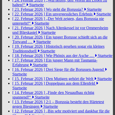
[ 24. Februar 2026 ]
„Will helfen, den Verein am Leben zu
halten!“
Startseite
[ 23. Februar 2026 ]
Wo steht die Borussia?
Startseite
[ 22. Februar 2026 ]
Ein unvergessliches Erlebnis
Startseite
[ 22. Februar 2026 ]
„Der Welt zeigen, dass Borussia nie
untergeht!“
Startseite
[ 21. Februar 2026 ]
Nach Altenkessel ist vor Ommersheim
und Blieskastel
Startseite
[ 20. Februar 2026 ]
Ein junger Borusse schießt sich an die
Torwand …
Startseite
[ 19. Februar 2026 ]
Historisch gesehen sogar ein kleines
Traditionsduell
Startseite
[ 18. Februar 2026 ]
Wie Phönix aus der Asche …
Startseite
[ 17. Februar 2026 ]
Ein junger Mann mit Tasmania-
Erfahrung
Startseite
[ 16. Februar 2026 ]
Drei Siege für die Borussen-Jugend
Startseite
[ 15. Februar 2026 ]
Den Mutigen gehört die Welt
Startseite
[ 15. Februar 2026 ]
Doppelpass aus dem Ellenfeld
Startseite
[ 14. Februar 2026 ]
„Finde den Neuaufbau richtig
spannend!“
Startseite
[ 13. Februar 2026 ]
2:1 – Borussia besteht den Härtetest
gegen Biesingen
Startseite
[ 12. Februar 2026 ]
„Bin sehr motiviert und dankbar für die