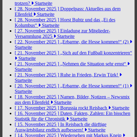
trotzen?
Startseite
[ 28. November 2025 ]
Doppelpass: Aktuelles aus dem
Ellenfeld
Startseite
[ 28. November 2025 ]
Horst Buhtz und das „Ei des
Kolumbus“
Startseite
[ 27. November 2025 ]
Einladung zur Mitglieder-
Versammlung 2025
Startseite
[ 22. November 2025 ]
„Erbarme, die Hesse kommen!“ (2)
Startseite
[ 21. November 2025 ]
„Sich auf den Fußball konzentrieren“
Startseite
[ 21. November 2025 ]
„Nehmen die Situation sehr ernst“
Startseite
[ 21. November 2025 ]
Ruhe in Frieden, Erwin Türk!
Startseite
[ 20. November 2025 ]
„Erbarme, die Hesse kommen!“ (1)
Startseite
[ 18. November 2025 ]
Namen, Bilder, Notizen – Newsmix
aus dem Ellenfeld
Startseite
[ 17. November 2025 ]
Borussia rockt Reisbach
Startseite
[ 16. November 2025 ]
Daten, Fakten, Zahlen: Ein bisschen
Statistik für die Chronistik
Startseite
[ 15. November 2025 ]
In Reisbach die dürftige
Auswärtsbilanz endlich aufbessern!
Startseite
[ 14. November 2025 ]
Wiedersehen mit Markus Kneip