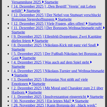
Versammlung 2025
Startseite
[ 14. Dezember 2025 ]
„Den Begriff `Verein´ mit Leben
gefüllt“
Startseite
[ 12. Dezember 2025 ]
Der Nebel von Stuttgart verschluckt
Borussias Siegeshoffnungen
Startseite
[ 12. Dezember 2025 ]
Viele Fragen, alles offen!
Startseite
[ 11. Dezember 2025 ]
Der Borussen-Weihnachtsmarkt ruft!
Startseite
[ 9. Dezember 2025 ]
Ellenfeld-Doppelpass: Zwei Kapitäne
dürfen feiern
Startseite
[ 8. Dezember 2025 ]
Nikolaus-Kick mit ganz viel Spaß
Startseite
[ 5. Dezember 2025 ]
Der Fußball-Nikolaus bei Borussia zu
Gast
Startseite
[ 4. Dezember 2025 ]
Was auch auf dem Spiel steht
Startseite
[ 4. Dezember 2025 ]
Nikolaus-Turnier und Weihnachtsmarkt
Startseite
[ 3. Dezember 2025 ]
Borussias Not stößt auf viele
Emotionen
Startseite
[ 2. Dezember 2025 ]
Mit Moral und Charakter zum 2:1 über
Hasborn
Startseite
[ 1. Dezember 2025 ]
Insolvenzantrag eingereicht
Startseite
[ 30. November 2025 ]
Ein letztes Mal?
Startseite
[ 28. November 2025 ]
Kann Borussia der „black week”