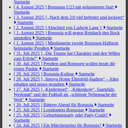
Startseite
[ 4. August 2025 ]
Borussias U23 mit gelungenem Start
Startseite
[ 3. August 2025 ]
„Nach dem 2:0 viel befreiter und lockerer“
Startseite
[ 2. August 2025 ]
Abschied von Ludwig Lang †
Startseite
[ 1. August 2025 ]
Borussia will gegen Reisbach den Bock
umstoßen
Startseite
[ 1. August 2025 ]
Misslungene zweite Borussen-Halbzeit,
heimstarke Preußen
Startseite
[ 31. Juli 2025 ]
„Die Truppe hat Charakter und den Willen
zum Erfolg!“
Startseite
[ 30. Juli 2025 ]
Preußen und Borussen wollen heute die
ersten Punkte
Startseite
[ 29. Juli 2025 ]
Borussia-Kulisse
Startseite
[ 28. Juli 2025 ]
„Innova Home Ellenfeld-Stadion“ – Altes
erhalten und neues gestalten
Startseite
[ 27. Juli 2025 ]
„Kinderinsel“, „Kükenkoje“, Saarpfalz-
Werkstatt“ und der Fußball als „schönste Nebensache der
Welt“
Startseite
[ 26. Juli 2025 ]
Bitterer Abend für Borussia
Startseite
[ 25. Juli 2025 ]
Lepidoptera Borussiae
Startseite
[ 25. Juli 2025 ]
Geburtstagsparty oder Party-Crash?
Startseite
[ 24. Juli 2025 ]
Ein Märchenprinz für Borussia?
Startseite