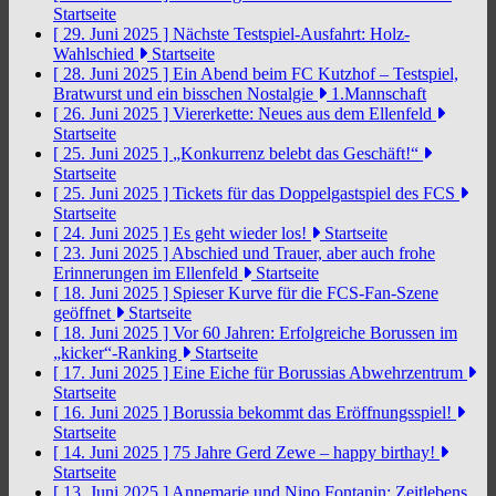
Startseite
[ 29. Juni 2025 ]
Nächste Testspiel-Ausfahrt: Holz-
Wahlschied
Startseite
[ 28. Juni 2025 ]
Ein Abend beim FC Kutzhof – Testspiel,
Bratwurst und ein bisschen Nostalgie
1.Mannschaft
[ 26. Juni 2025 ]
Viererkette: Neues aus dem Ellenfeld
Startseite
[ 25. Juni 2025 ]
„Konkurrenz belebt das Geschäft!“
Startseite
[ 25. Juni 2025 ]
Tickets für das Doppelgastspiel des FCS
Startseite
[ 24. Juni 2025 ]
Es geht wieder los!
Startseite
[ 23. Juni 2025 ]
Abschied und Trauer, aber auch frohe
Erinnerungen im Ellenfeld
Startseite
[ 18. Juni 2025 ]
Spieser Kurve für die FCS-Fan-Szene
geöffnet
Startseite
[ 18. Juni 2025 ]
Vor 60 Jahren: Erfolgreiche Borussen im
„kicker“-Ranking
Startseite
[ 17. Juni 2025 ]
Eine Eiche für Borussias Abwehrzentrum
Startseite
[ 16. Juni 2025 ]
Borussia bekommt das Eröffnungsspiel!
Startseite
[ 14. Juni 2025 ]
75 Jahre Gerd Zewe – happy birthay!
Startseite
[ 13. Juni 2025 ]
Annemarie und Nino Fontanin: Zeitlebens