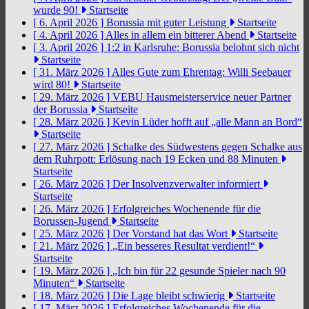
wurde 90!
Startseite
[ 6. April 2026 ]
Borussia mit guter Leistung
Startseite
[ 4. April 2026 ]
Alles in allem ein bitterer Abend
Startseite
[ 3. April 2026 ]
1:2 in Karlsruhe: Borussia belohnt sich nicht
Startseite
[ 31. März 2026 ]
Alles Gute zum Ehrentag: Willi Seebauer
wird 80!
Startseite
[ 29. März 2026 ]
VEBU Hausmeisterservice neuer Partner
der Borussia
Startseite
[ 28. März 2026 ]
Kevin Lüder hofft auf „alle Mann an Bord“
Startseite
[ 27. März 2026 ]
Schalke des Südwestens gegen Schalke aus
dem Ruhrpott: Erlösung nach 19 Ecken und 88 Minuten
Startseite
[ 26. März 2026 ]
Der Insolvenzverwalter informiert
Startseite
[ 26. März 2026 ]
Erfolgreiches Wochenende für die
Borussen-Jugend
Startseite
[ 25. März 2026 ]
Der Vorstand hat das Wort
Startseite
[ 21. März 2026 ]
„Ein besseres Resultat verdient!“
Startseite
[ 19. März 2026 ]
„Ich bin für 22 gesunde Spieler nach 90
Minuten“
Startseite
[ 18. März 2026 ]
Die Lage bleibt schwierig
Startseite
[ 17. März 2026 ]
Erfolgreiches Wochenende für die