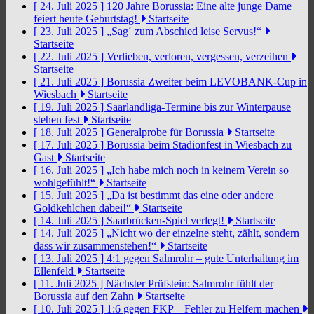
[ 24. Juli 2025 ]
120 Jahre Borussia: Eine alte junge Dame
feiert heute Geburtstag!
Startseite
[ 23. Juli 2025 ]
„Sag´ zum Abschied leise Servus!“
Startseite
[ 22. Juli 2025 ]
Verlieben, verloren, vergessen, verzeihen
Startseite
[ 21. Juli 2025 ]
Borussia Zweiter beim LEVOBANK-Cup in
Wiesbach
Startseite
[ 19. Juli 2025 ]
Saarlandliga-Termine bis zur Winterpause
stehen fest
Startseite
[ 18. Juli 2025 ]
Generalprobe für Borussia
Startseite
[ 17. Juli 2025 ]
Borussia beim Stadionfest in Wiesbach zu
Gast
Startseite
[ 16. Juli 2025 ]
„Ich habe mich noch in keinem Verein so
wohlgefühlt!“
Startseite
[ 15. Juli 2025 ]
„Da ist bestimmt das eine oder andere
Goldkehlchen dabei!“
Startseite
[ 14. Juli 2025 ]
Saarbrücken-Spiel verlegt!
Startseite
[ 14. Juli 2025 ]
„Nicht wo der einzelne steht, zählt, sondern
dass wir zusammenstehen!“
Startseite
[ 13. Juli 2025 ]
4:1 gegen Salmrohr – gute Unterhaltung im
Ellenfeld
Startseite
[ 11. Juli 2025 ]
Nächster Prüfstein: Salmrohr fühlt der
Borussia auf den Zahn
Startseite
[ 10. Juli 2025 ]
1:6 gegen FKP – Fehler zu Helfern machen