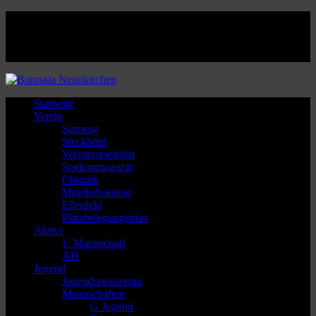
Facebook
Twitter
Instagram
Youtube
Startseite
Verein
Satzung
Steckbrief
Vereinsspielplan
Stadionmagazin
Chronik
Mitgliedsantrag
Ellenfeld
Platzbelegungsplan
Aktive
1. Mannschaft
AH
Jugend
Jugendsponsoring
Mannschaften
G Jugend