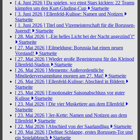
[ 4. Juni 2026 ]
Da spielen, wo einst Stars kickten: 22 Teams
kämpfen um den Kurt-Gluding-Cup
Startseite
[ 3. Juni 2026 ]
Ellenfeld-Kulisse: Namen und Notizen
Startseite
[ 1. Juni 2026 ]
Titel und Vizemeisterschaft für die Borussen-
Jugend!
Startseite
[ 28. Mai 2026 ]
„Ein helles Licht bei der Nacht angezünd´t“
Startseite
[ 27. Mai 2026 ]
Eilmeldung: Borussia hat einen neuen
Vorstand!
Startseite
[ 27. Mai 2026 ]
Wieder große Begeisterung für das Kleinod
Ellenfeld-Stadion
Startseite
[ 26. Mai 2026 ]
Memento: Außerordentliche
Mitgliederversammlung morgen am 27. Mai!
Startseite
[ 26. Mai 2026 ]
Ellenfeld-Kulisse: Abschied in Bildern
Startseite
[ 25. Mai 2026 ]
Emotionaler Saisonabschluss vor guter
Kulisse
Startseite
[ 23. Mai 2026 ]
Die vier Musketiere aus dem Ellenfeld
Startseite
[ 23. Mai 2026 ]
3er-Kette: Namen und Notizen aus dem
Ellenfeld
Startseite
[ 22. Mai 2026 ]
Abschied von der Saarlandliga
Startseite
[ 20. Mai 2026 ]
Deftige Schlappe, erstes Borussen-Tor und
ein Spielabbruch
Startseite