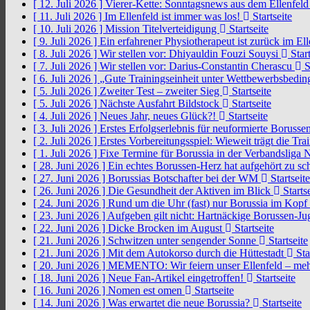
[ 12. Juli 2026 ]
Vierer-Kette: Sonntagsnews aus dem Ellenfel
[ 11. Juli 2026 ]
Im Ellenfeld ist immer was los!
Startseite
[ 10. Juli 2026 ]
Mission Titelverteidigung
Startseite
[ 9. Juli 2026 ]
Ein erfahrener Physiotherapeut ist zurück im El
[ 8. Juli 2026 ]
Wir stellen vor: Dhiyauldin Fouzi Souysi
Start
[ 7. Juli 2026 ]
Wir stellen vor: Darius-Constantin Cherascu
S
[ 6. Juli 2026 ]
„Gute Trainingseinheit unter Wettbewerbsbedi
[ 5. Juli 2026 ]
Zweiter Test – zweiter Sieg
Startseite
[ 5. Juli 2026 ]
Nächste Ausfahrt Bildstock
Startseite
[ 4. Juli 2026 ]
Neues Jahr, neues Glück?!
Startseite
[ 3. Juli 2026 ]
Erstes Erfolgserlebnis für neuformierte Borusse
[ 2. Juli 2026 ]
Erstes Vorbereitungsspiel: Wieweit trägt die Tr
[ 1. Juli 2026 ]
Fixe Termine für Borussia in der Verbandsliga
[ 28. Juni 2026 ]
Ein echtes Borussen-Herz hat aufgehört zu s
[ 27. Juni 2026 ]
Borussias Botschafter bei der WM
Startseite
[ 26. Juni 2026 ]
Die Gesundheit der Aktiven im Blick
Startse
[ 24. Juni 2026 ]
Rund um die Uhr (fast) nur Borussia im Kopf
[ 23. Juni 2026 ]
Aufgeben gilt nicht: Hartnäckige Borussen-
[ 22. Juni 2026 ]
Dicke Brocken im August
Startseite
[ 21. Juni 2026 ]
Schwitzen unter sengender Sonne
Startseite
[ 21. Juni 2026 ]
Mit dem Autokorso durch die Hüttestadt
Sta
[ 20. Juni 2026 ]
MEMENTO: Wir feiern unser Ellenfeld – mehr
[ 18. Juni 2026 ]
Neue Fan-Artikel eingetroffen!
Startseite
[ 16. Juni 2026 ]
Nomen est omen
Startseite
[ 14. Juni 2026 ]
Was erwartet die neue Borussia?
Startseite