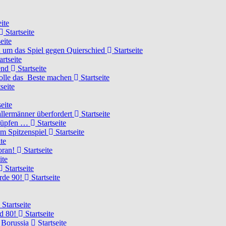
ite
Startseite
eite
 um das Spiel gegen Quierschied
Startseite
artseite
gend
Startseite
olle das Beste machen
Startseite
seite
eite
llermänner überfordert
Startseite
knüpfen …
Startseite
um Spitzenspiel
Startseite
te
voran!
Startseite
ite
Startseite
urde 90!
Startseite
Startseite
rd 80!
Startseite
 Borussia
Startseite