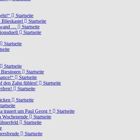
geht!“
Startseite
 Blieskastel
Startseite
Torwand …
Startseite
tionsduell
Startseite
Startseite
tseite
Startseite
n Biesingen
Startseite
Chance!“
Startseite
uf den Zahn fühlen!
Startseite
eifern!
Startseite
rücken
Startseite
tartseite
a trauert um Paul Georg †
Startseite
hem Wochenende
Startseite
Hühnerfeld
Startseite
e
ägersfreude
Startseite