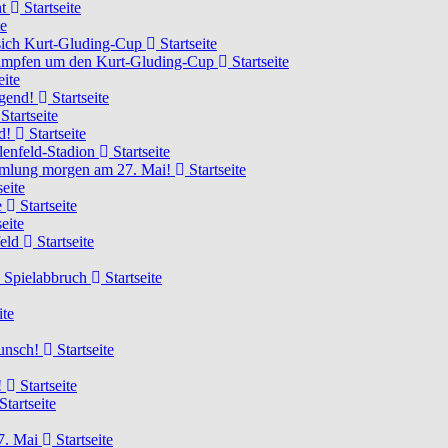
ht
Startseite
te
 sich Kurt-Gluding-Cup
Startseite
 kämpfen um den Kurt-Gluding-Cup
Startseite
eite
ugend!
Startseite
Startseite
nd!
Startseite
lenfeld-Stadion
Startseite
mmlung morgen am 27. Mai!
Startseite
seite
e
Startseite
eite
feld
Startseite
n Spielabbruch
Startseite
ite
wunsch!
Startseite
!
Startseite
Startseite
7. Mai
Startseite