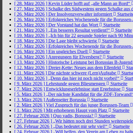
[ 28. März 2026 ]
Kevin Lüder hofft auf „alle Mann an Bord“
[ 27. März 2026 ]
Schalke des Südwestens gegen Schalke aus 
[ 26. März 2026 ]
Der Insolvenzverwalter informiert
Startseit
[ 26. März 2026 ]
Erfolgreiches Wochenende für die Borussen
[ 25. März 2026 ]
Der Vorstand hat das Wort
Startseite
[ 21. März 2026 ]
„Ein besseres Resultat verdient!“
Startseite
[ 19. März 2026 ]
„Ich bin für 22 gesunde Spieler nach 90 Mi
[ 18. März 2026 ]
Die Lage bleibt schwierig
Startseite
[ 17. März 2026 ]
Erfolgreiches Wochenende für die Borussen
[ 16. März 2026 ]
Ein ungleiches Duell
Startseite
[ 14. März 2026 ]
Anregungen für Elversberg?
Startseite
[ 13. März 2026 ]
Historische Leistung bei Borussias B-Jugen
[ 12. März 2026 ]
Dreier-Kette: Neues aus dem Ellenfeld
Star
[ 11. März 2026 ]
Die nächste schwere (Lern)Aufgabe
Startse
[ 10. März 2026 ]
„Denn das hier ist noch nicht vorbei!“
Start
[ 9. März 2026 ]
Lehrstunde gegen Bliesmengen
Startseite
[ 7. März 2026 ]
Entwicklungserlebnisse statt Ergebnisse
Star
[ 5. März 2026 ]
„Der nächste Kandidat für die ZDF-Torwand
[ 3. März 2026 ]
Außenseiter Borussia
Startseite
[ 2. März 2026 ]
Viel Zuspruch für das junge Borussen-Team
[ 1. März 2026 ]
Mit erhobenem Haupt vom Platz
Startseite
[ 27. Februar 2026 ]
Quo vadis, Borussia?
Startseite
[ 27. Februar 2026 ]
„Wir hätten noch drei Stunden weiterspi
[ 26. Februar 2026 ]
„Das bedeutet mir sehr viel!“
Startseite
[ 24. Februar 2026 ]
„Will helfen, den Verein am Leben zu hal