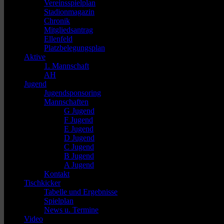
Vereinsspielplan
Stadionmagazin
Chronik
Mitgliedsantrag
Ellenfeld
Platzbelegungsplan
Aktive
1. Mannschaft
AH
Jugend
Jugendsponsoring
Mannschaften
G Jugend
F Jugend
E Jugend
D Jugend
C Jugend
B Jugend
A Jugend
Kontakt
Tischkicker
Tabelle und Ergebnisse
Spielplan
News u. Termine
Video