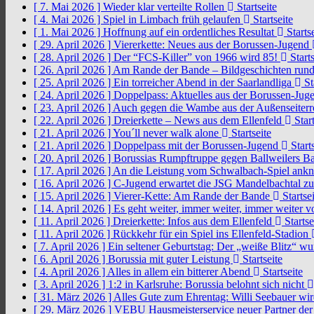
[ 7. Mai 2026 ]
Wieder klar verteilte Rollen
Startseite
[ 4. Mai 2026 ]
Spiel in Limbach früh gelaufen
Startseite
[ 1. Mai 2026 ]
Hoffnung auf ein ordentliches Resultat
Startse
[ 29. April 2026 ]
Viererkette: Neues aus der Borussen-Jugend
[ 28. April 2026 ]
Der “FCS-Killer” von 1966 wird 85!
Starts
[ 26. April 2026 ]
Am Rande der Bande – Bildgeschichten rund
[ 25. April 2026 ]
Ein torreicher Abend in der Saarlandliga
St
[ 24. April 2026 ]
Doppelpass: Aktuelles aus der Borussen-Ju
[ 23. April 2026 ]
Auch gegen die Wambe aus der Außenseiterr
[ 22. April 2026 ]
Dreierkette – News aus dem Ellenfeld
Start
[ 21. April 2026 ]
You´ll never walk alone
Startseite
[ 21. April 2026 ]
Doppelpass mit der Borussen-Jugend
Starts
[ 20. April 2026 ]
Borussias Rumpftruppe gegen Ballweilers Ba
[ 17. April 2026 ]
An die Leistung vom Schwalbach-Spiel an
[ 16. April 2026 ]
C-Jugend erwartet die JSG Mandelbachtal z
[ 15. April 2026 ]
Vierer-Kette: Am Rande der Bande
Startsei
[ 14. April 2026 ]
Es geht weiter, immer weiter, immer weiter 
[ 11. April 2026 ]
Dreierkette: Infos aus dem Ellenfeld
Startse
[ 11. April 2026 ]
Rückkehr für ein Spiel ins Ellenfeld-Stadion
[ 7. April 2026 ]
Ein seltener Geburtstag: Der „weiße Blitz“ w
[ 6. April 2026 ]
Borussia mit guter Leistung
Startseite
[ 4. April 2026 ]
Alles in allem ein bitterer Abend
Startseite
[ 3. April 2026 ]
1:2 in Karlsruhe: Borussia belohnt sich nicht
[ 31. März 2026 ]
Alles Gute zum Ehrentag: Willi Seebauer wi
[ 29. März 2026 ]
VEBU Hausmeisterservice neuer Partner der