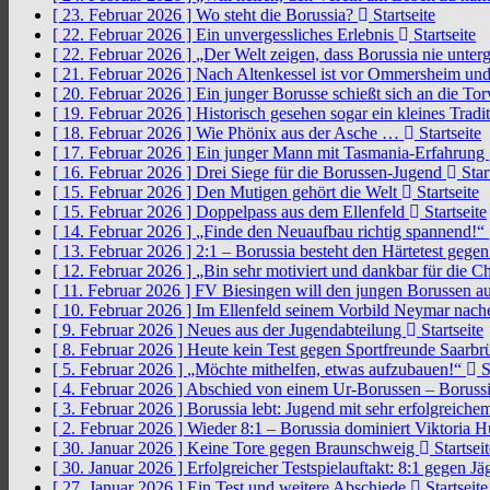
[ 23. Februar 2026 ]
Wo steht die Borussia?
Startseite
[ 22. Februar 2026 ]
Ein unvergessliches Erlebnis
Startseite
[ 22. Februar 2026 ]
„Der Welt zeigen, dass Borussia nie unter
[ 21. Februar 2026 ]
Nach Altenkessel ist vor Ommersheim und
[ 20. Februar 2026 ]
Ein junger Borusse schießt sich an die 
[ 19. Februar 2026 ]
Historisch gesehen sogar ein kleines Tradi
[ 18. Februar 2026 ]
Wie Phönix aus der Asche …
Startseite
[ 17. Februar 2026 ]
Ein junger Mann mit Tasmania-Erfahrung
[ 16. Februar 2026 ]
Drei Siege für die Borussen-Jugend
Star
[ 15. Februar 2026 ]
Den Mutigen gehört die Welt
Startseite
[ 15. Februar 2026 ]
Doppelpass aus dem Ellenfeld
Startseite
[ 14. Februar 2026 ]
„Finde den Neuaufbau richtig spannend!“
[ 13. Februar 2026 ]
2:1 – Borussia besteht den Härtetest gege
[ 12. Februar 2026 ]
„Bin sehr motiviert und dankbar für die 
[ 11. Februar 2026 ]
FV Biesingen will den jungen Borussen a
[ 10. Februar 2026 ]
Im Ellenfeld seinem Vorbild Neymar nach
[ 9. Februar 2026 ]
Neues aus der Jugendabteilung
Startseite
[ 8. Februar 2026 ]
Heute kein Test gegen Sportfreunde Saarb
[ 5. Februar 2026 ]
„Möchte mithelfen, etwas aufzubauen!“
S
[ 4. Februar 2026 ]
Abschied von einem Ur-Borussen – Borussi
[ 3. Februar 2026 ]
Borussia lebt: Jugend mit sehr erfolgreic
[ 2. Februar 2026 ]
Wieder 8:1 – Borussia dominiert Viktoria 
[ 30. Januar 2026 ]
Keine Tore gegen Braunschweig
Startseit
[ 30. Januar 2026 ]
Erfolgreicher Testspielauftakt: 8:1 gegen J
[ 27. Januar 2026 ]
Ein Test und weitere Abschiede
Startseite