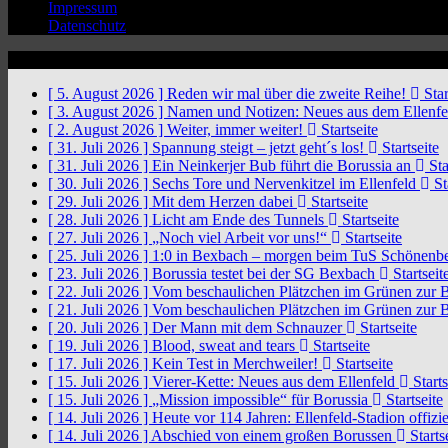
Impressum
Datenschutz
News Ticker
[ 5. August 2026 ]
Reden wir mal über die zweite Reihe!
Star
[ 3. August 2026 ]
Namen und Notizen: Neues aus dem Ellenf
[ 2. August 2026 ]
Weiter, immer weiter!
Startseite
[ 31. Juli 2026 ]
Spannung steigt – jetzt geht´s los!
Startseite
[ 31. Juli 2026 ]
Ein Neinkerjer Bub führt die Borussia an
Sta
[ 30. Juli 2026 ]
Sechs Tore und Nervenkitzel im Ellenfeld
St
[ 29. Juli 2026 ]
Mit dem Herzen dabei
Startseite
[ 28. Juli 2026 ]
Licht am Ende des Tunnels
Startseite
[ 27. Juli 2026 ]
„Noch viel Arbeit vor uns!“
Startseite
[ 25. Juli 2026 ]
1:0 in Bexbach – morgen beim TuS Schönenb
[ 23. Juli 2026 ]
Borussia testet bei der SG Bexbach
Startseit
[ 22. Juli 2026 ]
Vom beschaulichen Plätzchen im Grünen zur 
[ 21. Juli 2026 ]
Vom beschaulichen Plätzchen im Grünen zur 
[ 20. Juli 2026 ]
Der Mann mit dem Schnauzer
Startseite
[ 19. Juli 2026 ]
Blood, sweat and tears
Startseite
[ 17. Juli 2026 ]
Kein Test in Merchweiler!
Startseite
[ 15. Juli 2026 ]
Vierer-Kette: Neues aus dem Ellenfeld
Starts
[ 15. Juli 2026 ]
„Mission impossible“ für Borussia
Startseite
[ 14. Juli 2026 ]
Heute vor 114 Jahren: Ellenfeld-Stadion offizi
[ 14. Juli 2026 ]
Abschied von einem großen Borussen
Starts