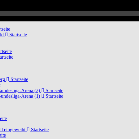
tseite
eld
Startseite
rtseite
artseite
erg
Startseite
e
Bundesliga-Arena (2)
Startseite
Bundesliga-Arena (1)
Startseite
eite
ell eingeweiht
Startseite
eite