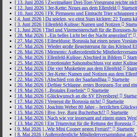
[ 13. Juni 2026 ]
Zweimaliger Drei-Tore-Vorsprung reichte nic
[ 12. Juni 2026 ]
3er-Kette: Neues aus dem Ellenfeld
Startsei
[ 10. Juni 2026 ]
FK Pirmasens und Eintracht Trier schnappen
[ 4. Juni 2026 ]
Da spielen, wo einst Stars kickten: 22 Teams
[ 3. Juni 2026 ]
Ellenfeld-Kulisse: Namen und Notizen
Starts
[ 1. Juni 2026 ]
Titel und Vizemeisterschaft für die Borussen-J
[ 28. Mai 2026 ]
„Ein helles Licht bei der Nacht angezünd´t“
[ 27. Mai 2026 ]
Eilmeldung: Borussia hat einen neuen Vorsta
[ 27. Mai 2026 ]
Wieder große Begeisterung für das Kleinod El
[ 26. Mai 2026 ]
Memento: Außerordentliche Mitgliederversa
[ 26. Mai 2026 ]
Ellenfeld-Kulisse: Abschied in Bildern
Start
[ 25. Mai 2026 ]
Emotionaler Saisonabschluss vor guter Kuliss
[ 23. Mai 2026 ]
Die vier Musketiere aus dem Ellenfeld
Starts
[ 23. Mai 2026 ]
3er-Kette: Namen und Notizen aus dem Ellen
[ 22. Mai 2026 ]
Abschied von der Saarlandliga
Startseite
[ 20. Mai 2026 ]
Deftige Schlappe, erstes Borussen-Tor und ei
[ 19. Mai 2026 ]
„Brutales Ergebnis“
Startseite
[ 18. Mai 2026 ]
Glückwunsch an die SV Elversberg!
Startse
[ 17. Mai 2026 ]
Vergesst die Borussia nicht!
Startseite
[ 16. Mai 2026 ]
Joachim Weber 80 Jahre – herzlichen Glück
[ 15. Mai 2026 ]
Bye, bye, Burg Bucherbach!?
Startseite
[ 14. Mai 2026 ]
Nach wie vor insgesamt auf einem guten Weg
[ 13. Mai 2026 ]
Ein Triumvirat für die Rettung der Borussia
[ 9. Mai 2026 ]
„Wie Mini Cooper gegen Ferrari!“
Startseite
[ 8. Mai 2026 ]
Außerordentliche Mitgliederversammlung am 2