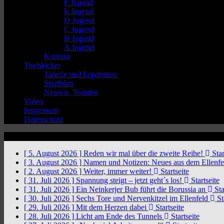
F Jugend
E Jugend
D Jugend
C Jugend
B Jugend
A Jugend
Kontakt
Tischkicker
Tabelle und Ergebnisse
Spielplan
News u. Termine
Video
Impressum
Datenschutz
News Ticker
[ 5. August 2026 ]
Reden wir mal über die zweite Reihe!
Star
[ 3. August 2026 ]
Namen und Notizen: Neues aus dem Ellenf
[ 2. August 2026 ]
Weiter, immer weiter!
Startseite
[ 31. Juli 2026 ]
Spannung steigt – jetzt geht´s los!
Startseite
[ 31. Juli 2026 ]
Ein Neinkerjer Bub führt die Borussia an
Sta
[ 30. Juli 2026 ]
Sechs Tore und Nervenkitzel im Ellenfeld
St
[ 29. Juli 2026 ]
Mit dem Herzen dabei
Startseite
[ 28. Juli 2026 ]
Licht am Ende des Tunnels
Startseite