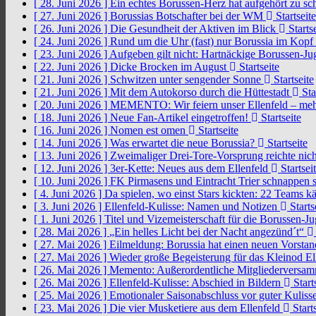
[ 28. Juni 2026 ]
Ein echtes Borussen-Herz hat aufgehört zu s
[ 27. Juni 2026 ]
Borussias Botschafter bei der WM
Startseite
[ 26. Juni 2026 ]
Die Gesundheit der Aktiven im Blick
Startse
[ 24. Juni 2026 ]
Rund um die Uhr (fast) nur Borussia im Kopf
[ 23. Juni 2026 ]
Aufgeben gilt nicht: Hartnäckige Borussen-
[ 22. Juni 2026 ]
Dicke Brocken im August
Startseite
[ 21. Juni 2026 ]
Schwitzen unter sengender Sonne
Startseite
[ 21. Juni 2026 ]
Mit dem Autokorso durch die Hüttestadt
Sta
[ 20. Juni 2026 ]
MEMENTO: Wir feiern unser Ellenfeld – mehr
[ 18. Juni 2026 ]
Neue Fan-Artikel eingetroffen!
Startseite
[ 16. Juni 2026 ]
Nomen est omen
Startseite
[ 14. Juni 2026 ]
Was erwartet die neue Borussia?
Startseite
[ 13. Juni 2026 ]
Zweimaliger Drei-Tore-Vorsprung reichte nic
[ 12. Juni 2026 ]
3er-Kette: Neues aus dem Ellenfeld
Startsei
[ 10. Juni 2026 ]
FK Pirmasens und Eintracht Trier schnappen
[ 4. Juni 2026 ]
Da spielen, wo einst Stars kickten: 22 Teams
[ 3. Juni 2026 ]
Ellenfeld-Kulisse: Namen und Notizen
Starts
[ 1. Juni 2026 ]
Titel und Vizemeisterschaft für die Borussen-J
[ 28. Mai 2026 ]
„Ein helles Licht bei der Nacht angezünd´t“
[ 27. Mai 2026 ]
Eilmeldung: Borussia hat einen neuen Vorsta
[ 27. Mai 2026 ]
Wieder große Begeisterung für das Kleinod El
[ 26. Mai 2026 ]
Memento: Außerordentliche Mitgliederversa
[ 26. Mai 2026 ]
Ellenfeld-Kulisse: Abschied in Bildern
Start
[ 25. Mai 2026 ]
Emotionaler Saisonabschluss vor guter Kuliss
[ 23. Mai 2026 ]
Die vier Musketiere aus dem Ellenfeld
Starts