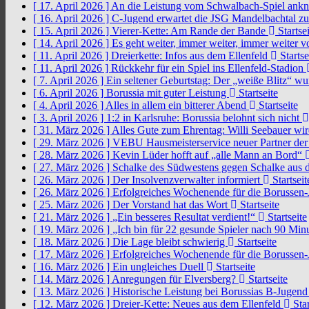
[ 17. April 2026 ]
An die Leistung vom Schwalbach-Spiel an
[ 16. April 2026 ]
C-Jugend erwartet die JSG Mandelbachtal z
[ 15. April 2026 ]
Vierer-Kette: Am Rande der Bande
Startsei
[ 14. April 2026 ]
Es geht weiter, immer weiter, immer weiter 
[ 11. April 2026 ]
Dreierkette: Infos aus dem Ellenfeld
Startse
[ 11. April 2026 ]
Rückkehr für ein Spiel ins Ellenfeld-Stadion
[ 7. April 2026 ]
Ein seltener Geburtstag: Der „weiße Blitz“ w
[ 6. April 2026 ]
Borussia mit guter Leistung
Startseite
[ 4. April 2026 ]
Alles in allem ein bitterer Abend
Startseite
[ 3. April 2026 ]
1:2 in Karlsruhe: Borussia belohnt sich nicht
[ 31. März 2026 ]
Alles Gute zum Ehrentag: Willi Seebauer wi
[ 29. März 2026 ]
VEBU Hausmeisterservice neuer Partner der
[ 28. März 2026 ]
Kevin Lüder hofft auf „alle Mann an Bord“
[ 27. März 2026 ]
Schalke des Südwestens gegen Schalke aus 
[ 26. März 2026 ]
Der Insolvenzverwalter informiert
Startseit
[ 26. März 2026 ]
Erfolgreiches Wochenende für die Borussen
[ 25. März 2026 ]
Der Vorstand hat das Wort
Startseite
[ 21. März 2026 ]
„Ein besseres Resultat verdient!“
Startseite
[ 19. März 2026 ]
„Ich bin für 22 gesunde Spieler nach 90 Mi
[ 18. März 2026 ]
Die Lage bleibt schwierig
Startseite
[ 17. März 2026 ]
Erfolgreiches Wochenende für die Borussen
[ 16. März 2026 ]
Ein ungleiches Duell
Startseite
[ 14. März 2026 ]
Anregungen für Elversberg?
Startseite
[ 13. März 2026 ]
Historische Leistung bei Borussias B-Jugen
[ 12. März 2026 ]
Dreier-Kette: Neues aus dem Ellenfeld
Star