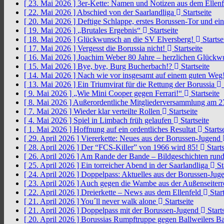
[ 23. Mai 2026 ]
3er-Kette: Namen und Notizen aus dem Ellen
[ 22. Mai 2026 ]
Abschied von der Saarlandliga
Startseite
[ 20. Mai 2026 ]
Deftige Schlappe, erstes Borussen-Tor und ei
[ 19. Mai 2026 ]
„Brutales Ergebnis“
Startseite
[ 18. Mai 2026 ]
Glückwunsch an die SV Elversberg!
Startse
[ 17. Mai 2026 ]
Vergesst die Borussia nicht!
Startseite
[ 16. Mai 2026 ]
Joachim Weber 80 Jahre – herzlichen Glück
[ 15. Mai 2026 ]
Bye, bye, Burg Bucherbach!?
Startseite
[ 14. Mai 2026 ]
Nach wie vor insgesamt auf einem guten Weg
[ 13. Mai 2026 ]
Ein Triumvirat für die Rettung der Borussia
[ 9. Mai 2026 ]
„Wie Mini Cooper gegen Ferrari!“
Startseite
[ 8. Mai 2026 ]
Außerordentliche Mitgliederversammlung am 2
[ 7. Mai 2026 ]
Wieder klar verteilte Rollen
Startseite
[ 4. Mai 2026 ]
Spiel in Limbach früh gelaufen
Startseite
[ 1. Mai 2026 ]
Hoffnung auf ein ordentliches Resultat
Startse
[ 29. April 2026 ]
Viererkette: Neues aus der Borussen-Jugend
[ 28. April 2026 ]
Der “FCS-Killer” von 1966 wird 85!
Starts
[ 26. April 2026 ]
Am Rande der Bande – Bildgeschichten rund
[ 25. April 2026 ]
Ein torreicher Abend in der Saarlandliga
St
[ 24. April 2026 ]
Doppelpass: Aktuelles aus der Borussen-Ju
[ 23. April 2026 ]
Auch gegen die Wambe aus der Außenseiterr
[ 22. April 2026 ]
Dreierkette – News aus dem Ellenfeld
Start
[ 21. April 2026 ]
You´ll never walk alone
Startseite
[ 21. April 2026 ]
Doppelpass mit der Borussen-Jugend
Starts
[ 20. April 2026 ]
Borussias Rumpftruppe gegen Ballweilers Ba