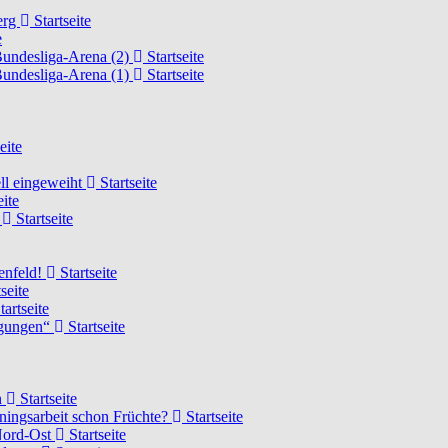
erg
Startseite
e
Bundesliga-Arena (2)
Startseite
Bundesliga-Arena (1)
Startseite
eite
ell eingeweiht
Startseite
eite
d
Startseite
lenfeld!
Startseite
seite
tartseite
ngungen“
Startseite
n
Startseite
ainingsarbeit schon Früchte?
Startseite
 Nord-Ost
Startseite