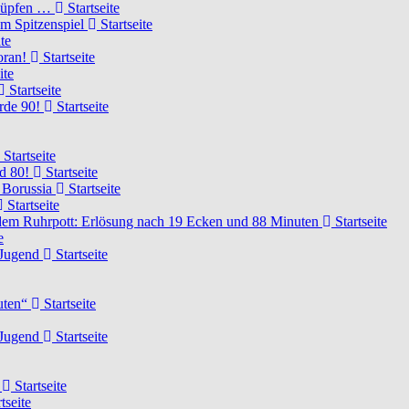
knüpfen …
Startseite
um Spitzenspiel
Startseite
te
voran!
Startseite
ite
Startseite
urde 90!
Startseite
Startseite
rd 80!
Startseite
 Borussia
Startseite
Startseite
dem Ruhrpott: Erlösung nach 19 Ecken und 88 Minuten
Startseite
e
-Jugend
Startseite
nuten“
Startseite
-Jugend
Startseite
d
Startseite
tseite