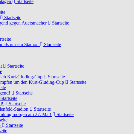
chlagen
Startseite
ite
Startseite
Jugend gegen Auersmacher
Startseite
rtseite
 als nur ein Stadion
Startseite
ht
Startseite
te
 sich Kurt-Gluding-Cup
Startseite
 kämpfen um den Kurt-Gluding-Cup
Startseite
eite
ugend!
Startseite
Startseite
nd!
Startseite
lenfeld-Stadion
Startseite
mmlung morgen am 27. Mai!
Startseite
seite
e
Startseite
eite