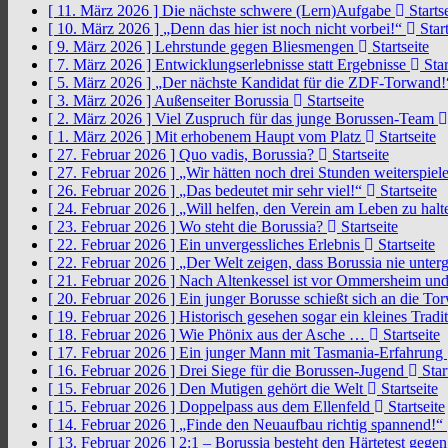
[ 11. März 2026 ]
Die nächste schwere (Lern)Aufgabe
Startse
[ 10. März 2026 ]
„Denn das hier ist noch nicht vorbei!“
Start
[ 9. März 2026 ]
Lehrstunde gegen Bliesmengen
Startseite
[ 7. März 2026 ]
Entwicklungserlebnisse statt Ergebnisse
Star
[ 5. März 2026 ]
„Der nächste Kandidat für die ZDF-Torwand
[ 3. März 2026 ]
Außenseiter Borussia
Startseite
[ 2. März 2026 ]
Viel Zuspruch für das junge Borussen-Team
[ 1. März 2026 ]
Mit erhobenem Haupt vom Platz
Startseite
[ 27. Februar 2026 ]
Quo vadis, Borussia?
Startseite
[ 27. Februar 2026 ]
„Wir hätten noch drei Stunden weiterspi
[ 26. Februar 2026 ]
„Das bedeutet mir sehr viel!“
Startseite
[ 24. Februar 2026 ]
„Will helfen, den Verein am Leben zu hal
[ 23. Februar 2026 ]
Wo steht die Borussia?
Startseite
[ 22. Februar 2026 ]
Ein unvergessliches Erlebnis
Startseite
[ 22. Februar 2026 ]
„Der Welt zeigen, dass Borussia nie unter
[ 21. Februar 2026 ]
Nach Altenkessel ist vor Ommersheim und
[ 20. Februar 2026 ]
Ein junger Borusse schießt sich an die 
[ 19. Februar 2026 ]
Historisch gesehen sogar ein kleines Tradi
[ 18. Februar 2026 ]
Wie Phönix aus der Asche …
Startseite
[ 17. Februar 2026 ]
Ein junger Mann mit Tasmania-Erfahrung
[ 16. Februar 2026 ]
Drei Siege für die Borussen-Jugend
Star
[ 15. Februar 2026 ]
Den Mutigen gehört die Welt
Startseite
[ 15. Februar 2026 ]
Doppelpass aus dem Ellenfeld
Startseite
[ 14. Februar 2026 ]
„Finde den Neuaufbau richtig spannend!“
[ 13. Februar 2026 ]
2:1 – Borussia besteht den Härtetest gege