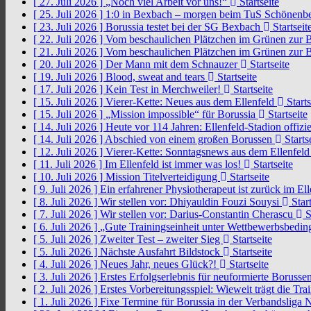
[ 27. Juli 2026 ]
„Noch viel Arbeit vor uns!“
Startseite
[ 25. Juli 2026 ]
1:0 in Bexbach – morgen beim TuS Schönenb
[ 23. Juli 2026 ]
Borussia testet bei der SG Bexbach
Startseit
[ 22. Juli 2026 ]
Vom beschaulichen Plätzchen im Grünen zur 
[ 21. Juli 2026 ]
Vom beschaulichen Plätzchen im Grünen zur 
[ 20. Juli 2026 ]
Der Mann mit dem Schnauzer
Startseite
[ 19. Juli 2026 ]
Blood, sweat and tears
Startseite
[ 17. Juli 2026 ]
Kein Test in Merchweiler!
Startseite
[ 15. Juli 2026 ]
Vierer-Kette: Neues aus dem Ellenfeld
Starts
[ 15. Juli 2026 ]
„Mission impossible“ für Borussia
Startseite
[ 14. Juli 2026 ]
Heute vor 114 Jahren: Ellenfeld-Stadion offizi
[ 14. Juli 2026 ]
Abschied von einem großen Borussen
Starts
[ 12. Juli 2026 ]
Vierer-Kette: Sonntagsnews aus dem Ellenfel
[ 11. Juli 2026 ]
Im Ellenfeld ist immer was los!
Startseite
[ 10. Juli 2026 ]
Mission Titelverteidigung
Startseite
[ 9. Juli 2026 ]
Ein erfahrener Physiotherapeut ist zurück im El
[ 8. Juli 2026 ]
Wir stellen vor: Dhiyauldin Fouzi Souysi
Start
[ 7. Juli 2026 ]
Wir stellen vor: Darius-Constantin Cherascu
S
[ 6. Juli 2026 ]
„Gute Trainingseinheit unter Wettbewerbsbedi
[ 5. Juli 2026 ]
Zweiter Test – zweiter Sieg
Startseite
[ 5. Juli 2026 ]
Nächste Ausfahrt Bildstock
Startseite
[ 4. Juli 2026 ]
Neues Jahr, neues Glück?!
Startseite
[ 3. Juli 2026 ]
Erstes Erfolgserlebnis für neuformierte Borusse
[ 2. Juli 2026 ]
Erstes Vorbereitungsspiel: Wieweit trägt die Tr
[ 1. Juli 2026 ]
Fixe Termine für Borussia in der Verbandsliga