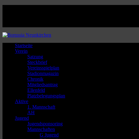
Facebook
Twitter
Instagram
Youtube
Startseite
Verein
Satzung
Steckbrief
Vereinsspielplan
Stadionmagazin
Chronik
Mitgliedsantrag
Ellenfeld
Platzbelegungsplan
Aktive
1. Mannschaft
AH
Jugend
Jugendsponsoring
Mannschaften
G Jugend