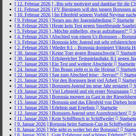
[ 12. Februar 2026 ]
„Bin sehr motiviert und dankbar für die 
[ 11. Februar 2026 ]
FV Biesingen will den jungen Borussen a
[ 10. Februar 2026 ]
Im Ellenfeld seinem Vorbild Neymar nach
[ 9. Februar 2026 ]
Neues aus der Jugendabteilung
Startseite
[ 8. Februar 2026 ]
Heute kein Test gegen Sportfreunde Saarb
[ 5. Februar 2026 ]
„Möchte mithelfen, etwas aufzubauen!“
S
[ 4. Februar 2026 ]
Abschied von einem Ur-Borussen – Borussi
[ 3. Februar 2026 ]
Borussia lebt: Jugend mit sehr erfolgreic
[ 2. Februar 2026 ]
Wieder 8:1 – Borussia dominiert Viktoria 
[ 30. Januar 2026 ]
Keine Tore gegen Braunschweig
Startseit
[ 30. Januar 2026 ]
Erfolgreicher Testspielauftakt: 8:1 gegen J
[ 27. Januar 2026 ]
Ein Test und weitere Abschiede
Startseite
[ 24. Januar 2026 ]
Tim Braun zieht es in die Heimat
Startseit
[ 22. Januar 2026 ]
Sag zum Abschied leise: „Servus!“
Startse
[ 21. Januar 2026 ]
Vor den Borussen liegt viel Arbeit
Startsei
[ 20. Januar 2026 ]
Borussen-Jugend ins neue Jahr gestartet
S
[ 19. Januar 2026 ]
Viel Lehrgeld und ein erster Neuzugang
S
[ 16. Januar 2026 ]
Borussia morgen zu Gast in der Riegelsber
[ 15. Januar 2026 ]
Borussia und das Ellenfeld von Dieben he
[ 13. Januar 2026 ]
Erlebnis statt Ergebnis
Startseite
[ 12. Januar 2026 ]
Borussen-Jugend setzt Ausrufezeichen!
St
[ 11. Januar 2026 ]
Kein Schiffbruch in Schiffweiler
Startseit
[ 9. Januar 2026 ]
Borussia beim Samson-Cup in Schiffweiler 
[ 8. Januar 2026 ]
Wie geht es weiter bei der Borussia?
Starts
[ 6. Januar 2026 ]
„Gute Erfahrung und schönes Erlebnis!“
St