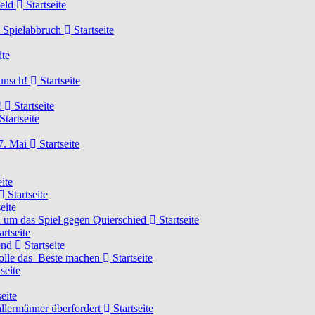
feld
Startseite
n Spielabbruch
Startseite
ite
wunsch!
Startseite
!
Startseite
Startseite
7. Mai
Startseite
ite
Startseite
eite
 um das Spiel gegen Quierschied
Startseite
artseite
gend
Startseite
olle das Beste machen
Startseite
seite
eite
llermänner überfordert
Startseite