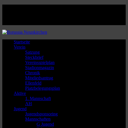
Facebook
Twitter
Instagram
Youtube
Startseite
Verein
Satzung
Steckbrief
Vereinsspielplan
Stadionmagazin
Chronik
Mitgliedsantrag
Ellenfeld
Platzbelegungsplan
Aktive
1. Mannschaft
AH
Jugend
Jugendsponsoring
Mannschaften
G Jugend