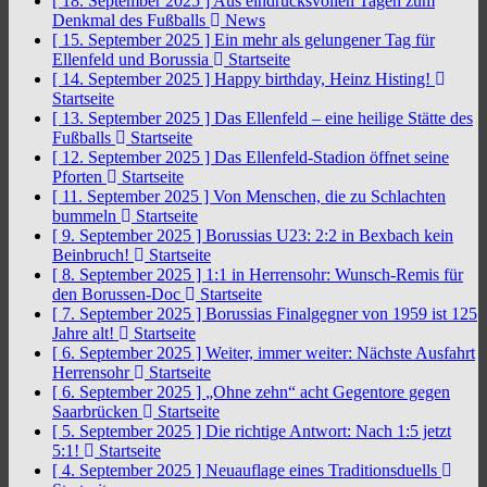
[ 18. September 2025 ]
Aus eindrucksvollen Tagen zum
Denkmal des Fußballs
News
[ 15. September 2025 ]
Ein mehr als gelungener Tag für
Ellenfeld und Borussia
Startseite
[ 14. September 2025 ]
Happy birthday, Heinz Histing!
Startseite
[ 13. September 2025 ]
Das Ellenfeld – eine heilige Stätte des
Fußballs
Startseite
[ 12. September 2025 ]
Das Ellenfeld-Stadion öffnet seine
Pforten
Startseite
[ 11. September 2025 ]
Von Menschen, die zu Schlachten
bummeln
Startseite
[ 9. September 2025 ]
Borussias U23: 2:2 in Bexbach kein
Beinbruch!
Startseite
[ 8. September 2025 ]
1:1 in Herrensohr: Wunsch-Remis für
den Borussen-Doc
Startseite
[ 7. September 2025 ]
Borussias Finalgegner von 1959 ist 125
Jahre alt!
Startseite
[ 6. September 2025 ]
Weiter, immer weiter: Nächste Ausfahrt
Herrensohr
Startseite
[ 6. September 2025 ]
„Ohne zehn“ acht Gegentore gegen
Saarbrücken
Startseite
[ 5. September 2025 ]
Die richtige Antwort: Nach 1:5 jetzt
5:1!
Startseite
[ 4. September 2025 ]
Neuauflage eines Traditionsduells