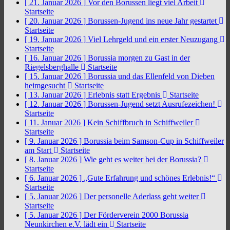
[ 21. Januar 2026 ]
Vor den Borussen liegt viel Arbeit
Startseite
[ 20. Januar 2026 ]
Borussen-Jugend ins neue Jahr gestartet
Startseite
[ 19. Januar 2026 ]
Viel Lehrgeld und ein erster Neuzugang
Startseite
[ 16. Januar 2026 ]
Borussia morgen zu Gast in der
Riegelsberghalle
Startseite
[ 15. Januar 2026 ]
Borussia und das Ellenfeld von Dieben
heimgesucht
Startseite
[ 13. Januar 2026 ]
Erlebnis statt Ergebnis
Startseite
[ 12. Januar 2026 ]
Borussen-Jugend setzt Ausrufezeichen!
Startseite
[ 11. Januar 2026 ]
Kein Schiffbruch in Schiffweiler
Startseite
[ 9. Januar 2026 ]
Borussia beim Samson-Cup in Schiffweiler
am Start
Startseite
[ 8. Januar 2026 ]
Wie geht es weiter bei der Borussia?
Startseite
[ 6. Januar 2026 ]
„Gute Erfahrung und schönes Erlebnis!“
Startseite
[ 5. Januar 2026 ]
Der personelle Aderlass geht weiter
Startseite
[ 5. Januar 2026 ]
Der Förderverein 2000 Borussia
Neunkirchen e.V. lädt ein
Startseite