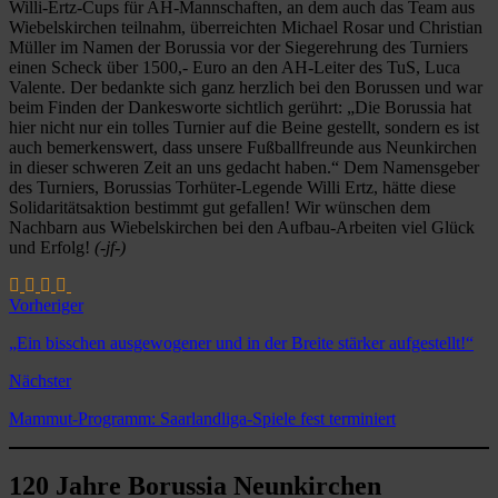
Willi-Ertz-Cups für AH-Mannschaften, an dem auch das Team aus
Wiebelskirchen teilnahm, überreichten Michael Rosar und Christian
Müller im Namen der Borussia vor der Siegerehrung des Turniers
einen Scheck über 1500,- Euro an den AH-Leiter des TuS, Luca
Valente. Der bedankte sich ganz herzlich bei den Borussen und war
beim Finden der Dankesworte sichtlich gerührt: „Die Borussia hat
hier nicht nur ein tolles Turnier auf die Beine gestellt, sondern es ist
auch bemerkenswert, dass unsere Fußballfreunde aus Neunkirchen
in dieser schweren Zeit an uns gedacht haben.“ Dem Namensgeber
des Turniers, Borussias Torhüter-Legende Willi Ertz, hätte diese
Solidaritätsaktion bestimmt gut gefallen! Wir wünschen dem
Nachbarn aus Wiebelskirchen bei den Aufbau-Arbeiten viel Glück
und Erfolg!
(-jf-)
Vorheriger
„Ein bisschen ausgewogener und in der Breite stärker aufgestellt!“
Nächster
Mammut-Programm: Saarlandliga-Spiele fest terminiert
120 Jahre Borussia Neunkirchen