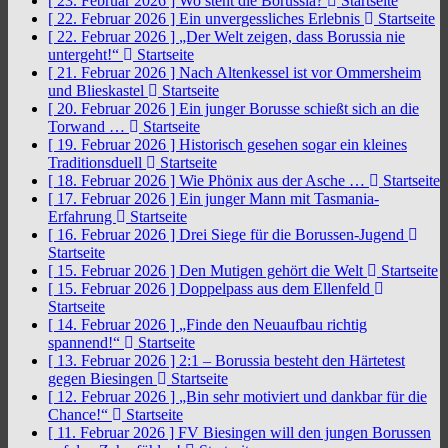
[ 23. Februar 2026 ]
Wo steht die Borussia?
Startseite
[ 22. Februar 2026 ]
Ein unvergessliches Erlebnis
Startseite
[ 22. Februar 2026 ]
„Der Welt zeigen, dass Borussia nie
untergeht!“
Startseite
[ 21. Februar 2026 ]
Nach Altenkessel ist vor Ommersheim
und Blieskastel
Startseite
[ 20. Februar 2026 ]
Ein junger Borusse schießt sich an die
Torwand …
Startseite
[ 19. Februar 2026 ]
Historisch gesehen sogar ein kleines
Traditionsduell
Startseite
[ 18. Februar 2026 ]
Wie Phönix aus der Asche …
Startseite
[ 17. Februar 2026 ]
Ein junger Mann mit Tasmania-
Erfahrung
Startseite
[ 16. Februar 2026 ]
Drei Siege für die Borussen-Jugend
Startseite
[ 15. Februar 2026 ]
Den Mutigen gehört die Welt
Startseite
[ 15. Februar 2026 ]
Doppelpass aus dem Ellenfeld
Startseite
[ 14. Februar 2026 ]
„Finde den Neuaufbau richtig
spannend!“
Startseite
[ 13. Februar 2026 ]
2:1 – Borussia besteht den Härtetest
gegen Biesingen
Startseite
[ 12. Februar 2026 ]
„Bin sehr motiviert und dankbar für die
Chance!“
Startseite
[ 11. Februar 2026 ]
FV Biesingen will den jungen Borussen