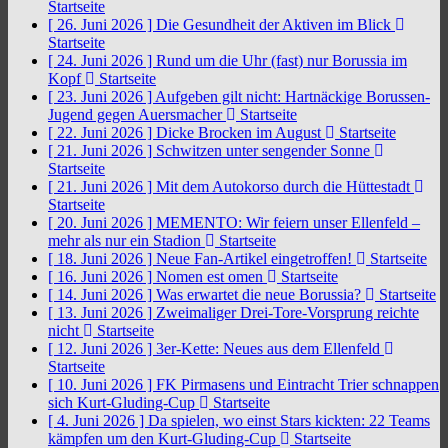
Startseite
[ 26. Juni 2026 ]
Die Gesundheit der Aktiven im Blick
Startseite
[ 24. Juni 2026 ]
Rund um die Uhr (fast) nur Borussia im
Kopf
Startseite
[ 23. Juni 2026 ]
Aufgeben gilt nicht: Hartnäckige Borussen-
Jugend gegen Auersmacher
Startseite
[ 22. Juni 2026 ]
Dicke Brocken im August
Startseite
[ 21. Juni 2026 ]
Schwitzen unter sengender Sonne
Startseite
[ 21. Juni 2026 ]
Mit dem Autokorso durch die Hüttestadt
Startseite
[ 20. Juni 2026 ]
MEMENTO: Wir feiern unser Ellenfeld –
mehr als nur ein Stadion
Startseite
[ 18. Juni 2026 ]
Neue Fan-Artikel eingetroffen!
Startseite
[ 16. Juni 2026 ]
Nomen est omen
Startseite
[ 14. Juni 2026 ]
Was erwartet die neue Borussia?
Startseite
[ 13. Juni 2026 ]
Zweimaliger Drei-Tore-Vorsprung reichte
nicht
Startseite
[ 12. Juni 2026 ]
3er-Kette: Neues aus dem Ellenfeld
Startseite
[ 10. Juni 2026 ]
FK Pirmasens und Eintracht Trier schnappen
sich Kurt-Gluding-Cup
Startseite
[ 4. Juni 2026 ]
Da spielen, wo einst Stars kickten: 22 Teams
kämpfen um den Kurt-Gluding-Cup
Startseite