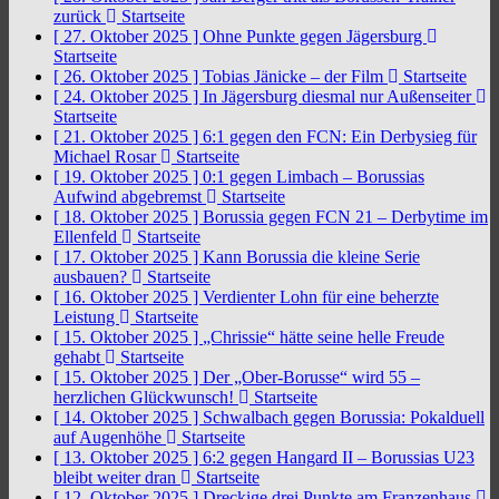
zurück
Startseite
[ 27. Oktober 2025 ]
Ohne Punkte gegen Jägersburg
Startseite
[ 26. Oktober 2025 ]
Tobias Jänicke – der Film
Startseite
[ 24. Oktober 2025 ]
In Jägersburg diesmal nur Außenseiter
Startseite
[ 21. Oktober 2025 ]
6:1 gegen den FCN: Ein Derbysieg für
Michael Rosar
Startseite
[ 19. Oktober 2025 ]
0:1 gegen Limbach – Borussias
Aufwind abgebremst
Startseite
[ 18. Oktober 2025 ]
Borussia gegen FCN 21 – Derbytime im
Ellenfeld
Startseite
[ 17. Oktober 2025 ]
Kann Borussia die kleine Serie
ausbauen?
Startseite
[ 16. Oktober 2025 ]
Verdienter Lohn für eine beherzte
Leistung
Startseite
[ 15. Oktober 2025 ]
„Chrissie“ hätte seine helle Freude
gehabt
Startseite
[ 15. Oktober 2025 ]
Der „Ober-Borusse“ wird 55 –
herzlichen Glückwunsch!
Startseite
[ 14. Oktober 2025 ]
Schwalbach gegen Borussia: Pokalduell
auf Augenhöhe
Startseite
[ 13. Oktober 2025 ]
6:2 gegen Hangard II – Borussias U23
bleibt weiter dran
Startseite
[ 12. Oktober 2025 ]
Dreckige drei Punkte am Franzenhaus