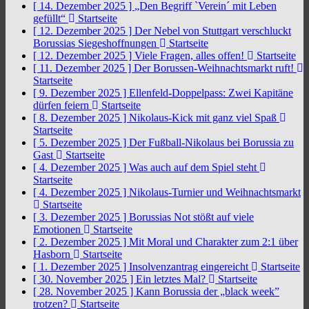
[ 14. Dezember 2025 ]
„Den Begriff `Verein´ mit Leben
gefüllt“
Startseite
[ 12. Dezember 2025 ]
Der Nebel von Stuttgart verschluckt
Borussias Siegeshoffnungen
Startseite
[ 12. Dezember 2025 ]
Viele Fragen, alles offen!
Startseite
[ 11. Dezember 2025 ]
Der Borussen-Weihnachtsmarkt ruft!
Startseite
[ 9. Dezember 2025 ]
Ellenfeld-Doppelpass: Zwei Kapitäne
dürfen feiern
Startseite
[ 8. Dezember 2025 ]
Nikolaus-Kick mit ganz viel Spaß
Startseite
[ 5. Dezember 2025 ]
Der Fußball-Nikolaus bei Borussia zu
Gast
Startseite
[ 4. Dezember 2025 ]
Was auch auf dem Spiel steht
Startseite
[ 4. Dezember 2025 ]
Nikolaus-Turnier und Weihnachtsmarkt
Startseite
[ 3. Dezember 2025 ]
Borussias Not stößt auf viele
Emotionen
Startseite
[ 2. Dezember 2025 ]
Mit Moral und Charakter zum 2:1 über
Hasborn
Startseite
[ 1. Dezember 2025 ]
Insolvenzantrag eingereicht
Startseite
[ 30. November 2025 ]
Ein letztes Mal?
Startseite
[ 28. November 2025 ]
Kann Borussia der „black week”
trotzen?
Startseite