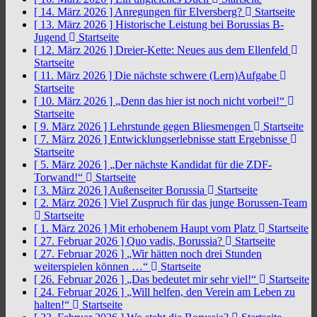
[ 14. März 2026 ]
Anregungen für Elversberg?
Startseite
[ 13. März 2026 ]
Historische Leistung bei Borussias B-
Jugend
Startseite
[ 12. März 2026 ]
Dreier-Kette: Neues aus dem Ellenfeld
Startseite
[ 11. März 2026 ]
Die nächste schwere (Lern)Aufgabe
Startseite
[ 10. März 2026 ]
„Denn das hier ist noch nicht vorbei!“
Startseite
[ 9. März 2026 ]
Lehrstunde gegen Bliesmengen
Startseite
[ 7. März 2026 ]
Entwicklungserlebnisse statt Ergebnisse
Startseite
[ 5. März 2026 ]
„Der nächste Kandidat für die ZDF-
Torwand!“
Startseite
[ 3. März 2026 ]
Außenseiter Borussia
Startseite
[ 2. März 2026 ]
Viel Zuspruch für das junge Borussen-Team
Startseite
[ 1. März 2026 ]
Mit erhobenem Haupt vom Platz
Startseite
[ 27. Februar 2026 ]
Quo vadis, Borussia?
Startseite
[ 27. Februar 2026 ]
„Wir hätten noch drei Stunden
weiterspielen können …“
Startseite
[ 26. Februar 2026 ]
„Das bedeutet mir sehr viel!“
Startseite
[ 24. Februar 2026 ]
„Will helfen, den Verein am Leben zu
halten!“
Startseite