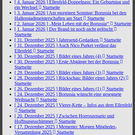
[ 4. Januar 2026 ]
Ellenfeld-Doppelpass: Ein Geburtstag und
ein Wechsel
Startseite
[ 3. Januar 2026 ]
Am morgigen Sonntag: Borussia bei den
Hallenstadtmeisterschaften am Start
Startseite
[ 2. Januar 2026 ]
„Mein Leben mit der Borussia“
Startseite
[ 1. Januar 2026 ]
Der Brand ist noch nicht gelöscht
Startseite
[ 31. Dezember 2025 ]
Jahresend-Gedanken
Startseite
[ 31. Dezember 2025 ]
Auch Nico Purket verlässt das
Ellenfeld
Startseite
[ 30. Dezember 2025 ]
Bilder eines Jahres (4)
Startseite
[ 30. Dezember 2025 ]
Erste Abgänge bei der Borussia
Startseite
[ 29. Dezember 2025 ]
Bilder eines Jahres (3)
Startseite
[ 28. Dezember 2025 ]
Rückschau: Bilder eines Jahres (2)
Startseite
[ 26. Dezember 2025 ]
Bilder eines Jahres (1)
Startseite
[ 24. Dezember 2025 ]
Borussia wünscht eine gesegnete
Weihnacht
Startseite
[ 24. Dezember 2025 ]
Vierer-Kette – Infos aus dem Ellenfeld
Startseite
[ 20. Dezember 2025 ]
Zwischen Horroszenario und
Hoffnungsschimmer
Startseite
[ 17. Dezember 2025 ]
Memento: Morgen Mitglieder-
Versammlung 2025
Startseite