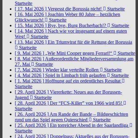
Startseite
[ 17. Mai 2026 ]
Vergesst die Borussia nicht!
Startseite
[ 16. Mai 2026 ]
Joachim Weber 80 Jahre – herzlichen
Glückwunsch!
Startseite
[ 15. Mai 2026 ]
Bye, bye, Burg Bucherbach!?
Startseite
[ 14. Mai 2026 ]
Nach wie vor insgesamt auf einem guten
Weg!
Startseite
[ 13. Mai 2026 ]
Ein Triumvirat für die Rettung der Borussia
Startseite
[ 9. Mai 2026 ]
„Wie Mini Cooper gegen Ferrari!“
Startseite
[ 8. Mai 2026 ]
Außerordentliche Mitgliederversammlung am
27. Mai
Startseite
[ 7. Mai 2026 ]
Wieder klar verteilte Rollen
Startseite
[ 4. Mai 2026 ]
Spiel in Limbach früh gelaufen
Startseite
[ 1. Mai 2026 ]
Hoffnung auf ein ordentliches Resultat
Startseite
[ 29. April 2026 ]
Viererkette: Neues aus der Borussen-
Jugend
Startseite
[ 28. April 2026 ]
Der “FCS-Killer” von 1966 wird 85!
Startseite
[ 26. April 2026 ]
Am Rande der Bande – Bildgeschichten
rund um das Spiel gegen Quierschied
Startseite
[ 25. April 2026 ]
Ein torreicher Abend in der Saarlandliga
Startseite
[ 24. April 2026 ]
Doppelpass: Aktuelles aus der Borussen-