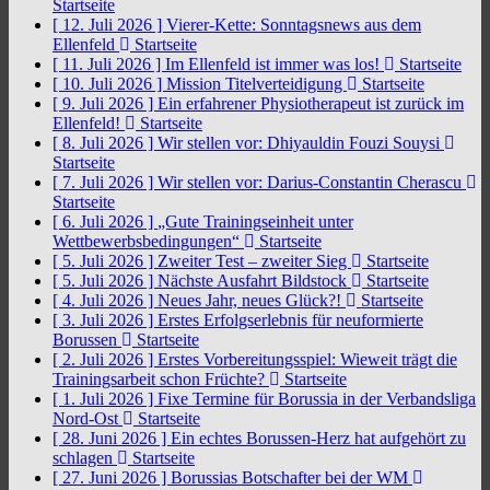
Startseite
[ 12. Juli 2026 ]
Vierer-Kette: Sonntagsnews aus dem
Ellenfeld
Startseite
[ 11. Juli 2026 ]
Im Ellenfeld ist immer was los!
Startseite
[ 10. Juli 2026 ]
Mission Titelverteidigung
Startseite
[ 9. Juli 2026 ]
Ein erfahrener Physiotherapeut ist zurück im
Ellenfeld!
Startseite
[ 8. Juli 2026 ]
Wir stellen vor: Dhiyauldin Fouzi Souysi
Startseite
[ 7. Juli 2026 ]
Wir stellen vor: Darius-Constantin Cherascu
Startseite
[ 6. Juli 2026 ]
„Gute Trainingseinheit unter
Wettbewerbsbedingungen“
Startseite
[ 5. Juli 2026 ]
Zweiter Test – zweiter Sieg
Startseite
[ 5. Juli 2026 ]
Nächste Ausfahrt Bildstock
Startseite
[ 4. Juli 2026 ]
Neues Jahr, neues Glück?!
Startseite
[ 3. Juli 2026 ]
Erstes Erfolgserlebnis für neuformierte
Borussen
Startseite
[ 2. Juli 2026 ]
Erstes Vorbereitungsspiel: Wieweit trägt die
Trainingsarbeit schon Früchte?
Startseite
[ 1. Juli 2026 ]
Fixe Termine für Borussia in der Verbandsliga
Nord-Ost
Startseite
[ 28. Juni 2026 ]
Ein echtes Borussen-Herz hat aufgehört zu
schlagen
Startseite
[ 27. Juni 2026 ]
Borussias Botschafter bei der WM