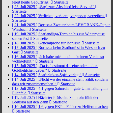
feiert heute Geburtstag!
Startseite
[ 23. Juli 2025 ]
„Sag´ zum Abschied leise Servus!“
Startseite
[ 22. Juli 2025 ]
Verlieben, verloren, vergessen, verzeihen
Startseite
[ 21. Juli 2025 ]
Borussia Zweiter beim LEVOBANK-Cup in
Wiesbach
Startseite
[ 19. Juli 2025 ]
Saarlandliga-Termine bis zur Winterpause
stehen fest
Startseite
[ 18. Juli 2025 ]
Generalprobe für Borussia
Startseite
[ 17. Juli 2025 ]
Borussia beim Stadionfest in Wiesbach zu
Gast
Startseite
[ 16. Juli 2025 ]
„Ich habe mich noch in keinem Verein so
wohlgefühlt!“
Startseite
[ 15. Juli 2025 ]
„Da ist bestimmt das eine oder andere
Goldkehlchen dabei!“
Startseite
[ 14. Juli 2025 ]
Saarbrücken-Spiel verlegt!
Startseite
[ 14. Juli 2025 ]
„Nicht wo der einzelne steht, zählt, sondern
dass wir zusammenstehen!“
Startseite
[ 13. Juli 2025 ]
4:1 gegen Salmrohr – gute Unterhaltung im
Ellenfeld
Startseite
[ 11. Juli 2025 ]
Nächster Prüfstein: Salmrohr fühlt der
Borussia auf den Zahn
Startseite
[ 10. Juli 2025 ]
1:6 gegen FKP – Fehler zu Helfern machen
Startseite