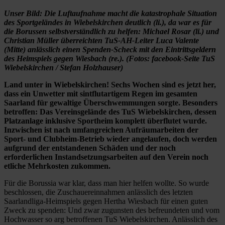
Unser Bild: Die Luftaufnahme macht die katastrophale Situation
des Sportgeländes in Wiebelskirchen deutlich (li.), da war es für
die Borussen selbstverständlich zu helfen: Michael Rosar (li.) und
Christian Müller überreichten TuS-AH-Leiter Luca Valente
(Mitte) anlässlich einen Spenden-Scheck mit den Eintrittsgeldern
des Heimspiels gegen Wiesbach (re.). (Fotos: facebook-Seite TuS
Wiebelskirchen / Stefan Holzhauser)
Land unter in Wiebelskirchen! Sechs Wochen sind es jetzt her,
dass ein Unwetter mit sintflutartigem Regen im gesamten
Saarland für gewaltige Überschwemmungen sorgte. Besonders
betroffen: Das Vereinsgelände des TuS Wiebelskirchen, dessen
Platzanlage inklusive Sportheim komplett überflutet wurde.
Inzwischen ist nach umfangreichen Aufräumarbeiten der
Sport- und Clubheim-Betrieb wieder angelaufen, doch werden
aufgrund der entstandenen Schäden und der noch
erforderlichen Instandsetzungsarbeiten auf den Verein noch
etliche Mehrkosten zukommen.
Für die Borussia war klar, dass man hier helfen wollte. So wurde
beschlossen, die Zuschauereinnahmen anlässlich des letzten
Saarlandliga-Heimspiels gegen Hertha Wiesbach für einen guten
Zweck zu spenden: Und zwar zugunsten des befreundeten und vom
Hochwasser so arg betroffenen TuS Wiebelskirchen. Anlässlich des