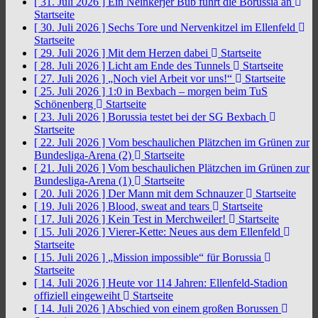
[ 31. Juli 2026 ]
Ein Neinkerjer Bub führt die Borussia an
Startseite
[ 30. Juli 2026 ]
Sechs Tore und Nervenkitzel im Ellenfeld
Startseite
[ 29. Juli 2026 ]
Mit dem Herzen dabei
Startseite
[ 28. Juli 2026 ]
Licht am Ende des Tunnels
Startseite
[ 27. Juli 2026 ]
„Noch viel Arbeit vor uns!“
Startseite
[ 25. Juli 2026 ]
1:0 in Bexbach – morgen beim TuS
Schönenberg
Startseite
[ 23. Juli 2026 ]
Borussia testet bei der SG Bexbach
Startseite
[ 22. Juli 2026 ]
Vom beschaulichen Plätzchen im Grünen zur
Bundesliga-Arena (2)
Startseite
[ 21. Juli 2026 ]
Vom beschaulichen Plätzchen im Grünen zur
Bundesliga-Arena (1)
Startseite
[ 20. Juli 2026 ]
Der Mann mit dem Schnauzer
Startseite
[ 19. Juli 2026 ]
Blood, sweat and tears
Startseite
[ 17. Juli 2026 ]
Kein Test in Merchweiler!
Startseite
[ 15. Juli 2026 ]
Vierer-Kette: Neues aus dem Ellenfeld
Startseite
[ 15. Juli 2026 ]
„Mission impossible“ für Borussia
Startseite
[ 14. Juli 2026 ]
Heute vor 114 Jahren: Ellenfeld-Stadion
offiziell eingeweiht
Startseite
[ 14. Juli 2026 ]
Abschied von einem großen Borussen