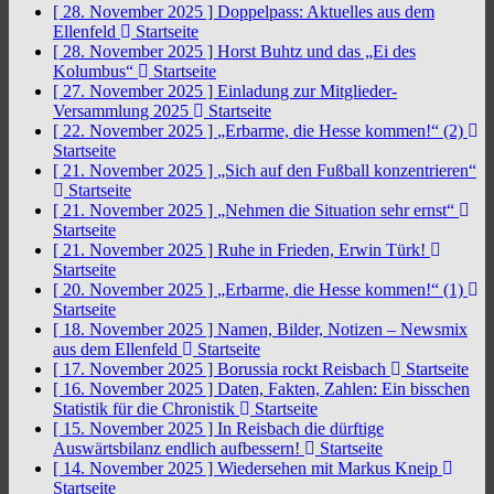
[ 28. November 2025 ]
Doppelpass: Aktuelles aus dem
Ellenfeld
Startseite
[ 28. November 2025 ]
Horst Buhtz und das „Ei des
Kolumbus“
Startseite
[ 27. November 2025 ]
Einladung zur Mitglieder-
Versammlung 2025
Startseite
[ 22. November 2025 ]
„Erbarme, die Hesse kommen!“ (2)
Startseite
[ 21. November 2025 ]
„Sich auf den Fußball konzentrieren“
Startseite
[ 21. November 2025 ]
„Nehmen die Situation sehr ernst“
Startseite
[ 21. November 2025 ]
Ruhe in Frieden, Erwin Türk!
Startseite
[ 20. November 2025 ]
„Erbarme, die Hesse kommen!“ (1)
Startseite
[ 18. November 2025 ]
Namen, Bilder, Notizen – Newsmix
aus dem Ellenfeld
Startseite
[ 17. November 2025 ]
Borussia rockt Reisbach
Startseite
[ 16. November 2025 ]
Daten, Fakten, Zahlen: Ein bisschen
Statistik für die Chronistik
Startseite
[ 15. November 2025 ]
In Reisbach die dürftige
Auswärtsbilanz endlich aufbessern!
Startseite
[ 14. November 2025 ]
Wiedersehen mit Markus Kneip
Startseite