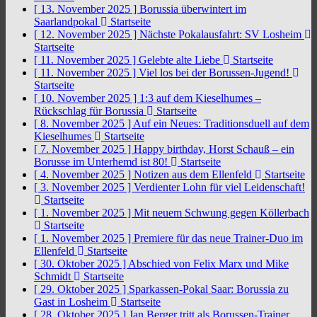
[ 13. November 2025 ]
Borussia überwintert im
Saarlandpokal
Startseite
[ 12. November 2025 ]
Nächste Pokalausfahrt: SV Losheim
Startseite
[ 11. November 2025 ]
Gelebte alte Liebe
Startseite
[ 11. November 2025 ]
Viel los bei der Borussen-Jugend!
Startseite
[ 10. November 2025 ]
1:3 auf dem Kieselhumes –
Rückschlag für Borussia
Startseite
[ 8. November 2025 ]
Auf ein Neues: Traditionsduell auf dem
Kieselhumes
Startseite
[ 7. November 2025 ]
Happy birthday, Horst Schauß – ein
Borusse im Unterhemd ist 80!
Startseite
[ 4. November 2025 ]
Notizen aus dem Ellenfeld
Startseite
[ 3. November 2025 ]
Verdienter Lohn für viel Leidenschaft!
Startseite
[ 1. November 2025 ]
Mit neuem Schwung gegen Köllerbach
Startseite
[ 1. November 2025 ]
Premiere für das neue Trainer-Duo im
Ellenfeld
Startseite
[ 30. Oktober 2025 ]
Abschied von Felix Marx und Mike
Schmidt
Startseite
[ 29. Oktober 2025 ]
Sparkassen-Pokal Saar: Borussia zu
Gast in Losheim
Startseite
[ 28. Oktober 2025 ]
Jan Berger tritt als Borussen-Trainer