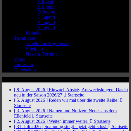
F Jugend
E Jugend
D Jugend
C Jugend
B Jugend
A Jugend
Kontakt
Tischkicker
Tabelle und Ergebnisse
Spielplan
News u. Termine
Video
Impressum
Datenschutz
News Ticker
[ 8. August 2026 ]
Einwurf, Abstoß, Auswechslungen: Das ist
neu in der Saison 2026/27
Startseite
[ 5. August 2026 ]
Reden wir mal über die zweite Reihe!
Startseite
[ 3. August 2026 ]
Namen und Notizen: Neues aus dem
Ellenfeld
Startseite
[ 2. August 2026 ]
Weiter, immer weiter!
Startseite
[ 31. Juli 2026 ]
Spannung steigt – jetzt geht´s los!
Startseite