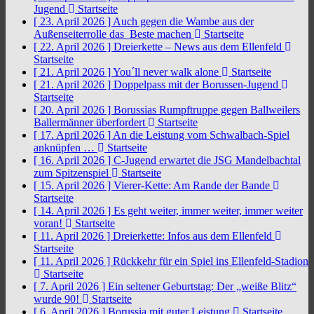
Jugend
Startseite
[ 23. April 2026 ]
Auch gegen die Wambe aus der
Außenseiterrolle das Beste machen
Startseite
[ 22. April 2026 ]
Dreierkette – News aus dem Ellenfeld
Startseite
[ 21. April 2026 ]
You´ll never walk alone
Startseite
[ 21. April 2026 ]
Doppelpass mit der Borussen-Jugend
Startseite
[ 20. April 2026 ]
Borussias Rumpftruppe gegen Ballweilers
Ballermänner überfordert
Startseite
[ 17. April 2026 ]
An die Leistung vom Schwalbach-Spiel
anknüpfen …
Startseite
[ 16. April 2026 ]
C-Jugend erwartet die JSG Mandelbachtal
zum Spitzenspiel
Startseite
[ 15. April 2026 ]
Vierer-Kette: Am Rande der Bande
Startseite
[ 14. April 2026 ]
Es geht weiter, immer weiter, immer weiter
voran!
Startseite
[ 11. April 2026 ]
Dreierkette: Infos aus dem Ellenfeld
Startseite
[ 11. April 2026 ]
Rückkehr für ein Spiel ins Ellenfeld-Stadion
Startseite
[ 7. April 2026 ]
Ein seltener Geburtstag: Der „weiße Blitz“
wurde 90!
Startseite
[ 6. April 2026 ]
Borussia mit guter Leistung
Startseite