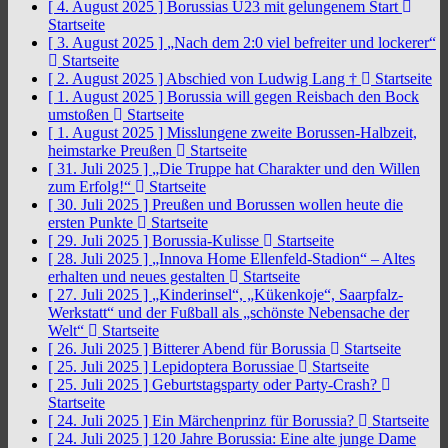
[ 4. August 2025 ]
Borussias U23 mit gelungenem Start
Startseite
[ 3. August 2025 ]
„Nach dem 2:0 viel befreiter und lockerer“
Startseite
[ 2. August 2025 ]
Abschied von Ludwig Lang †
Startseite
[ 1. August 2025 ]
Borussia will gegen Reisbach den Bock
umstoßen
Startseite
[ 1. August 2025 ]
Misslungene zweite Borussen-Halbzeit,
heimstarke Preußen
Startseite
[ 31. Juli 2025 ]
„Die Truppe hat Charakter und den Willen
zum Erfolg!“
Startseite
[ 30. Juli 2025 ]
Preußen und Borussen wollen heute die
ersten Punkte
Startseite
[ 29. Juli 2025 ]
Borussia-Kulisse
Startseite
[ 28. Juli 2025 ]
„Innova Home Ellenfeld-Stadion“ – Altes
erhalten und neues gestalten
Startseite
[ 27. Juli 2025 ]
„Kinderinsel“, „Kükenkoje“, Saarpfalz-
Werkstatt“ und der Fußball als „schönste Nebensache der
Welt“
Startseite
[ 26. Juli 2025 ]
Bitterer Abend für Borussia
Startseite
[ 25. Juli 2025 ]
Lepidoptera Borussiae
Startseite
[ 25. Juli 2025 ]
Geburtstagsparty oder Party-Crash?
Startseite
[ 24. Juli 2025 ]
Ein Märchenprinz für Borussia?
Startseite
[ 24. Juli 2025 ]
120 Jahre Borussia: Eine alte junge Dame