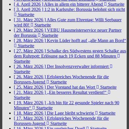
[ 4. April 2026 ]
Alles in allem ein bitterer Abend
Startseite
[ 3. April 2026 ]
1:2 in Karlsruhe: Borussia belohnt sich nicht
Startseite
[ 31. März 2026 ]
Alles Gute zum Ehrentag: Willi Seebauer
wird 80!
Startseite
[ 29. März 2026 ]
VEBU Hausmeisterservice neuer Partner
der Borussia
Startseite
[ 28. März 2026 ]
Kevin Lüder hofft auf „alle Mann an Bord“
Startseite
[ 27. März 2026 ]
Schalke des Südwestens gegen Schalke aus
dem Ruhrpott: Erlösung nach 19 Ecken und 88 Minuten
Startseite
[ 26. März 2026 ]
Der Insolvenzverwalter informiert
Startseite
[ 26. März 2026 ]
Erfolgreiches Wochenende für die
Borussen-Jugend
Startseite
[ 25. März 2026 ]
Der Vorstand hat das Wort
Startseite
[ 21. März 2026 ]
„Ein besseres Resultat verdient!“
Startseite
[ 19. März 2026 ]
„Ich bin für 22 gesunde Spieler nach 90
Minuten“
Startseite
[ 18. März 2026 ]
Die Lage bleibt schwierig
Startseite
[ 17. März 2026 ]
Erfolgreiches Wochenende für die
Borussen-Jugend
Startseite
[ 16. März 2026 ]
Ein ungleiches Duell
Startseite