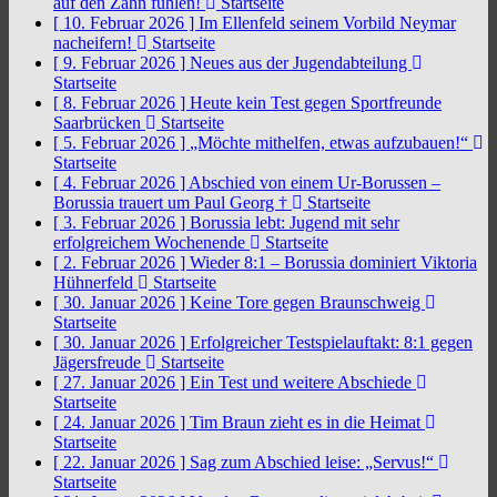
auf den Zahn fühlen!
Startseite
[ 10. Februar 2026 ]
Im Ellenfeld seinem Vorbild Neymar
nacheifern!
Startseite
[ 9. Februar 2026 ]
Neues aus der Jugendabteilung
Startseite
[ 8. Februar 2026 ]
Heute kein Test gegen Sportfreunde
Saarbrücken
Startseite
[ 5. Februar 2026 ]
„Möchte mithelfen, etwas aufzubauen!“
Startseite
[ 4. Februar 2026 ]
Abschied von einem Ur-Borussen –
Borussia trauert um Paul Georg †
Startseite
[ 3. Februar 2026 ]
Borussia lebt: Jugend mit sehr
erfolgreichem Wochenende
Startseite
[ 2. Februar 2026 ]
Wieder 8:1 – Borussia dominiert Viktoria
Hühnerfeld
Startseite
[ 30. Januar 2026 ]
Keine Tore gegen Braunschweig
Startseite
[ 30. Januar 2026 ]
Erfolgreicher Testspielauftakt: 8:1 gegen
Jägersfreude
Startseite
[ 27. Januar 2026 ]
Ein Test und weitere Abschiede
Startseite
[ 24. Januar 2026 ]
Tim Braun zieht es in die Heimat
Startseite
[ 22. Januar 2026 ]
Sag zum Abschied leise: „Servus!“
Startseite