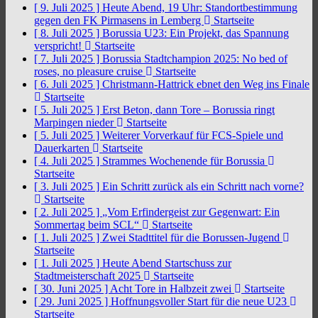
[ 9. Juli 2025 ]
Heute Abend, 19 Uhr: Standortbestimmung
gegen den FK Pirmasens in Lemberg
Startseite
[ 8. Juli 2025 ]
Borussia U23: Ein Projekt, das Spannung
verspricht!
Startseite
[ 7. Juli 2025 ]
Borussia Stadtchampion 2025: No bed of
roses, no pleasure cruise
Startseite
[ 6. Juli 2025 ]
Christmann-Hattrick ebnet den Weg ins Finale
Startseite
[ 5. Juli 2025 ]
Erst Beton, dann Tore – Borussia ringt
Marpingen nieder
Startseite
[ 5. Juli 2025 ]
Weiterer Vorverkauf für FCS-Spiele und
Dauerkarten
Startseite
[ 4. Juli 2025 ]
Strammes Wochenende für Borussia
Startseite
[ 3. Juli 2025 ]
Ein Schritt zurück als ein Schritt nach vorne?
Startseite
[ 2. Juli 2025 ]
„Vom Erfindergeist zur Gegenwart: Ein
Sommertag beim SCL“
Startseite
[ 1. Juli 2025 ]
Zwei Stadttitel für die Borussen-Jugend
Startseite
[ 1. Juli 2025 ]
Heute Abend Startschuss zur
Stadtmeisterschaft 2025
Startseite
[ 30. Juni 2025 ]
Acht Tore in Halbzeit zwei
Startseite
[ 29. Juni 2025 ]
Hoffnungsvoller Start für die neue U23
Startseite