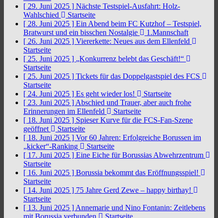
[ 29. Juni 2025 ]
Nächste Testspiel-Ausfahrt: Holz-
Wahlschied
Startseite
[ 28. Juni 2025 ]
Ein Abend beim FC Kutzhof – Testspiel,
Bratwurst und ein bisschen Nostalgie
1.Mannschaft
[ 26. Juni 2025 ]
Viererkette: Neues aus dem Ellenfeld
Startseite
[ 25. Juni 2025 ]
„Konkurrenz belebt das Geschäft!“
Startseite
[ 25. Juni 2025 ]
Tickets für das Doppelgastspiel des FCS
Startseite
[ 24. Juni 2025 ]
Es geht wieder los!
Startseite
[ 23. Juni 2025 ]
Abschied und Trauer, aber auch frohe
Erinnerungen im Ellenfeld
Startseite
[ 18. Juni 2025 ]
Spieser Kurve für die FCS-Fan-Szene
geöffnet
Startseite
[ 18. Juni 2025 ]
Vor 60 Jahren: Erfolgreiche Borussen im
„kicker“-Ranking
Startseite
[ 17. Juni 2025 ]
Eine Eiche für Borussias Abwehrzentrum
Startseite
[ 16. Juni 2025 ]
Borussia bekommt das Eröffnungsspiel!
Startseite
[ 14. Juni 2025 ]
75 Jahre Gerd Zewe – happy birthay!
Startseite
[ 13. Juni 2025 ]
Annemarie und Nino Fontanin: Zeitlebens
mit Borussia verbunden
Startseite