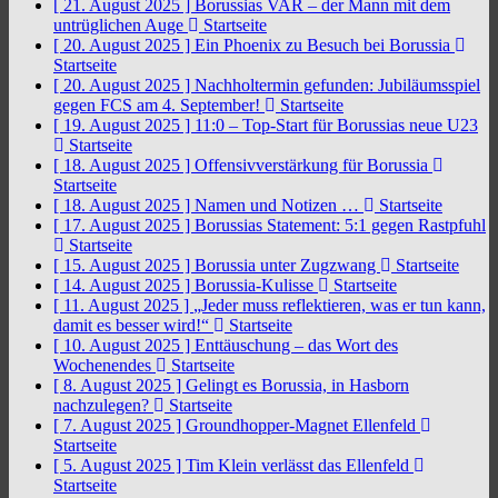
[ 21. August 2025 ]
Borussias VAR – der Mann mit dem
untrüglichen Auge
Startseite
[ 20. August 2025 ]
Ein Phoenix zu Besuch bei Borussia
Startseite
[ 20. August 2025 ]
Nachholtermin gefunden: Jubiläumsspiel
gegen FCS am 4. September!
Startseite
[ 19. August 2025 ]
11:0 – Top-Start für Borussias neue U23
Startseite
[ 18. August 2025 ]
Offensivverstärkung für Borussia
Startseite
[ 18. August 2025 ]
Namen und Notizen …
Startseite
[ 17. August 2025 ]
Borussias Statement: 5:1 gegen Rastpfuhl
Startseite
[ 15. August 2025 ]
Borussia unter Zugzwang
Startseite
[ 14. August 2025 ]
Borussia-Kulisse
Startseite
[ 11. August 2025 ]
„Jeder muss reflektieren, was er tun kann,
damit es besser wird!“
Startseite
[ 10. August 2025 ]
Enttäuschung – das Wort des
Wochenendes
Startseite
[ 8. August 2025 ]
Gelingt es Borussia, in Hasborn
nachzulegen?
Startseite
[ 7. August 2025 ]
Groundhopper-Magnet Ellenfeld
Startseite
[ 5. August 2025 ]
Tim Klein verlässt das Ellenfeld
Startseite