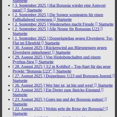
Startseite
[ 3. September 2025 ]
Hat Borussia wieder eine Antwort
parat?
Startseite
[ 2. September 2025 ]
Die Sorgen wenigstens für einen
Fußballabend vergessen
Startseite
[ 2. September 2025 ]
Wiedersehen macht Freude
Startseite
[ 2. September 2025 ]
Alle Neune für Borussias U23
Startseite
[ 1. September 2025 ]
Doppelspieltag gegen Elversberg: Tor-
Flut im Ellenfeld
Startseite
[ 30. August 2025 ]
Rückenwind aus Bliesmengen gegen
Elversberg mitnehmen!
Startseite
[ 29. August 2025 ]
Von Hiobsbotschaften und einem
Pyrrhus-Sieg
Startseite
[ 28. August 2025 ]
3:2 in Kohlhof – Top-Start für das neue
Projekt “Borussia U23”
Startseite
[ 27. August 2025 ]
Doppelpass: U23 und Borussen-Jugend
Startseite
[ 26. August 2025 ]
Wer hier ist, ist hin und weg!
Startseite
[ 23. August 2025 ]
Ein Dreier zum Jänicke-Einstand
Startseite
[ 23. August 2025 ]
Gutes tun und der Borussia guttun!
Startseite
[ 22. August 2025 ]
Wohin geht die Reise der Borussia?
Startseite