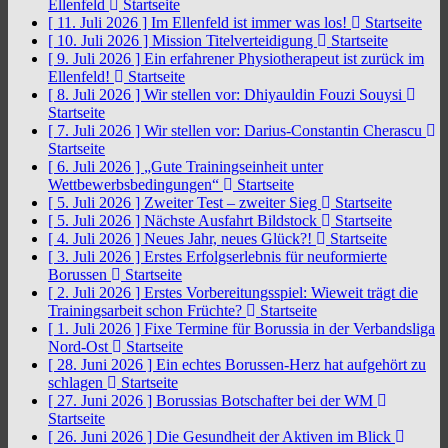
Ellenfeld
Startseite
[ 11. Juli 2026 ]
Im Ellenfeld ist immer was los!
Startseite
[ 10. Juli 2026 ]
Mission Titelverteidigung
Startseite
[ 9. Juli 2026 ]
Ein erfahrener Physiotherapeut ist zurück im
Ellenfeld!
Startseite
[ 8. Juli 2026 ]
Wir stellen vor: Dhiyauldin Fouzi Souysi
Startseite
[ 7. Juli 2026 ]
Wir stellen vor: Darius-Constantin Cherascu
Startseite
[ 6. Juli 2026 ]
„Gute Trainingseinheit unter
Wettbewerbsbedingungen“
Startseite
[ 5. Juli 2026 ]
Zweiter Test – zweiter Sieg
Startseite
[ 5. Juli 2026 ]
Nächste Ausfahrt Bildstock
Startseite
[ 4. Juli 2026 ]
Neues Jahr, neues Glück?!
Startseite
[ 3. Juli 2026 ]
Erstes Erfolgserlebnis für neuformierte
Borussen
Startseite
[ 2. Juli 2026 ]
Erstes Vorbereitungsspiel: Wieweit trägt die
Trainingsarbeit schon Früchte?
Startseite
[ 1. Juli 2026 ]
Fixe Termine für Borussia in der Verbandsliga
Nord-Ost
Startseite
[ 28. Juni 2026 ]
Ein echtes Borussen-Herz hat aufgehört zu
schlagen
Startseite
[ 27. Juni 2026 ]
Borussias Botschafter bei der WM
Startseite
[ 26. Juni 2026 ]
Die Gesundheit der Aktiven im Blick