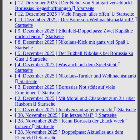
[ 12. Dezember 2025 ]
Der Nebel von Stuttgart verschluckt
Borussias Siegeshoffnungen
Startseite
[ 12. Dezember 2025 ]
Viele Fragen, alles offen!
Startseite
[ 11. Dezember 2025 ]
Der Borussen-Weihnachtsmarkt ruft!
Startseite
[ 9. Dezember 2025 ]
Ellenfeld-Doppelpass: Zwei Kapitäne
dürfen feiern
Startseite
[ 8. Dezember 2025 ]
Nikolaus-Kick mit ganz viel Spaß
Startseite
[ 5. Dezember 2025 ]
Der Fußball-Nikolaus bei Borussia zu
Gast
Startseite
[ 4. Dezember 2025 ]
Was auch auf dem Spiel steht
Startseite
[ 4. Dezember 2025 ]
Nikolaus-Turnier und Weihnachtsmarkt
Startseite
[ 3. Dezember 2025 ]
Borussias Not stößt auf viele
Emotionen
Startseite
[ 2. Dezember 2025 ]
Mit Moral und Charakter zum 2:1 über
Hasborn
Startseite
[ 1. Dezember 2025 ]
Insolvenzantrag eingereicht
Startseite
[ 30. November 2025 ]
Ein letztes Mal?
Startseite
[ 28. November 2025 ]
Kann Borussia der „black week”
trotzen?
Startseite
[ 28. November 2025 ]
Doppelpass: Aktuelles aus dem
Ellenfeld
Startseite