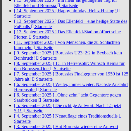
[ 15. September 2025 ]
Ein mehr als gelungener Tag für
Ellenfeld und Borussia
Startseite
[ 14. September 2025 ]
Happy birthday, Heinz Histing!
Startseite
[ 13. September 2025 ]
Das Ellenfeld – eine heilige Stätte des
Fußballs
Startseite
[ 12. September 2025 ]
Das Ellenfeld-Stadion öffnet seine
Pforten
Startseite
[ 11. September 2025 ]
Von Menschen, die zu Schlachten
bummeln
Startseite
[ 9. September 2025 ]
Borussias U23: 2:2 in Bexbach kein
Beinbruch!
Startseite
[ 8. September 2025 ]
1:1 in Herrensohr: Wunsch-Remis für
den Borussen-Doc
Startseite
[ 7. September 2025 ]
Borussias Finalgegner von 1959 ist 125
Jahre alt!
Startseite
[ 6. September 2025 ]
Weiter, immer weiter: Nächste Ausfahrt
Herrensohr
Startseite
[ 6. September 2025 ]
„Ohne zehn“ acht Gegentore gegen
Saarbrücken
Startseite
[ 5. September 2025 ]
Die richtige Antwort: Nach 1:5 jetzt
5:1!
Startseite
[ 4. September 2025 ]
Neuauflage eines Traditionsduells
Startseite
[ 3. September 2025 ]
Hat Borussia wieder eine Antwort