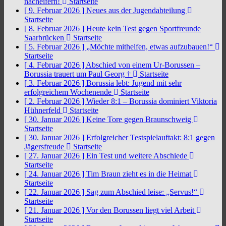
nacheifern!
Startseite
[ 9. Februar 2026 ]
Neues aus der Jugendabteilung
Startseite
[ 8. Februar 2026 ]
Heute kein Test gegen Sportfreunde
Saarbrücken
Startseite
[ 5. Februar 2026 ]
„Möchte mithelfen, etwas aufzubauen!“
Startseite
[ 4. Februar 2026 ]
Abschied von einem Ur-Borussen –
Borussia trauert um Paul Georg †
Startseite
[ 3. Februar 2026 ]
Borussia lebt: Jugend mit sehr
erfolgreichem Wochenende
Startseite
[ 2. Februar 2026 ]
Wieder 8:1 – Borussia dominiert Viktoria
Hühnerfeld
Startseite
[ 30. Januar 2026 ]
Keine Tore gegen Braunschweig
Startseite
[ 30. Januar 2026 ]
Erfolgreicher Testspielauftakt: 8:1 gegen
Jägersfreude
Startseite
[ 27. Januar 2026 ]
Ein Test und weitere Abschiede
Startseite
[ 24. Januar 2026 ]
Tim Braun zieht es in die Heimat
Startseite
[ 22. Januar 2026 ]
Sag zum Abschied leise: „Servus!“
Startseite
[ 21. Januar 2026 ]
Vor den Borussen liegt viel Arbeit
Startseite