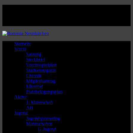
Facebook
Twitter
Instagram
Youtube
Startseite
Verein
Satzung
Steckbrief
Vereinsspielplan
Stadionmagazin
Chronik
Mitgliedsantrag
Ellenfeld
Platzbelegungsplan
Aktive
1. Mannschaft
AH
Jugend
Jugendsponsoring
Mannschaften
G Jugend