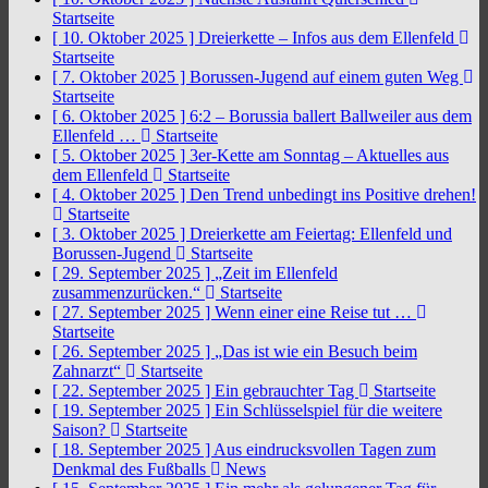
Startseite
[ 10. Oktober 2025 ]
Dreierkette – Infos aus dem Ellenfeld
Startseite
[ 7. Oktober 2025 ]
Borussen-Jugend auf einem guten Weg
Startseite
[ 6. Oktober 2025 ]
6:2 – Borussia ballert Ballweiler aus dem
Ellenfeld …
Startseite
[ 5. Oktober 2025 ]
3er-Kette am Sonntag – Aktuelles aus
dem Ellenfeld
Startseite
[ 4. Oktober 2025 ]
Den Trend unbedingt ins Positive drehen!
Startseite
[ 3. Oktober 2025 ]
Dreierkette am Feiertag: Ellenfeld und
Borussen-Jugend
Startseite
[ 29. September 2025 ]
„Zeit im Ellenfeld
zusammenzurücken.“
Startseite
[ 27. September 2025 ]
Wenn einer eine Reise tut …
Startseite
[ 26. September 2025 ]
„Das ist wie ein Besuch beim
Zahnarzt“
Startseite
[ 22. September 2025 ]
Ein gebrauchter Tag
Startseite
[ 19. September 2025 ]
Ein Schlüsselspiel für die weitere
Saison?
Startseite
[ 18. September 2025 ]
Aus eindrucksvollen Tagen zum
Denkmal des Fußballs
News