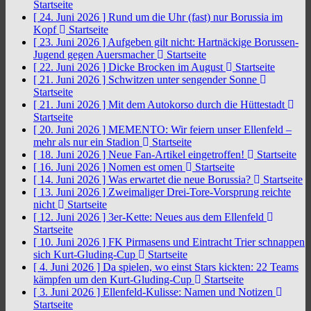
Startseite
[ 24. Juni 2026 ]
Rund um die Uhr (fast) nur Borussia im
Kopf
Startseite
[ 23. Juni 2026 ]
Aufgeben gilt nicht: Hartnäckige Borussen-
Jugend gegen Auersmacher
Startseite
[ 22. Juni 2026 ]
Dicke Brocken im August
Startseite
[ 21. Juni 2026 ]
Schwitzen unter sengender Sonne
Startseite
[ 21. Juni 2026 ]
Mit dem Autokorso durch die Hüttestadt
Startseite
[ 20. Juni 2026 ]
MEMENTO: Wir feiern unser Ellenfeld –
mehr als nur ein Stadion
Startseite
[ 18. Juni 2026 ]
Neue Fan-Artikel eingetroffen!
Startseite
[ 16. Juni 2026 ]
Nomen est omen
Startseite
[ 14. Juni 2026 ]
Was erwartet die neue Borussia?
Startseite
[ 13. Juni 2026 ]
Zweimaliger Drei-Tore-Vorsprung reichte
nicht
Startseite
[ 12. Juni 2026 ]
3er-Kette: Neues aus dem Ellenfeld
Startseite
[ 10. Juni 2026 ]
FK Pirmasens und Eintracht Trier schnappen
sich Kurt-Gluding-Cup
Startseite
[ 4. Juni 2026 ]
Da spielen, wo einst Stars kickten: 22 Teams
kämpfen um den Kurt-Gluding-Cup
Startseite
[ 3. Juni 2026 ]
Ellenfeld-Kulisse: Namen und Notizen
Startseite