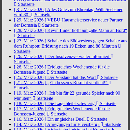
Startseite
[ 31. März 2026 ]
Alles Gute zum Ehrentag: Willi Seebauer
wird 80!
Startseite
[ 29. März 2026 ]
VEBU Hausmeisterservice neuer Partner
der Borussia
Startseite
[ 28. März 2026 ]
Kevin Lüder hofft auf „alle Mann an Bord“
Startseite
[ 27. März 2026 ]
Schalke des Südwestens gegen Schalke aus
dem Ruhrpott: Erlösung nach 19 Ecken und 88 Minuten
Startseite
[ 26. März 2026 ]
Der Insolvenzverwalter informiert
Startseite
[ 26. März 2026 ]
Erfolgreiches Wochenende für die
Borussen-Jugend
Startseite
[ 25. März 2026 ]
Der Vorstand hat das Wort
Startseite
[ 21. März 2026 ]
„Ein besseres Resultat verdient!“
Startseite
[ 19. März 2026 ]
„Ich bin für 22 gesunde Spieler nach 90
Minuten“
Startseite
[ 18. März 2026 ]
Die Lage bleibt schwierig
Startseite
[ 17. März 2026 ]
Erfolgreiches Wochenende für die
Borussen-Jugend
Startseite
[ 16. März 2026 ]
Ein ungleiches Duell
Startseite
[ 14. März 2026 ]
Anregungen für Elversberg?
Startseite
[ 13. März 2026 ]
Historische Leistung bei Borussias B-