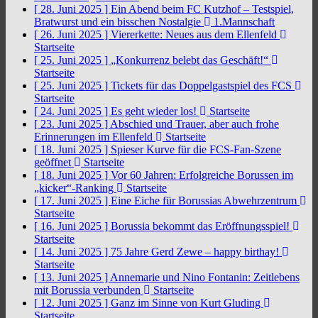
[ 28. Juni 2025 ]
Ein Abend beim FC Kutzhof – Testspiel,
Bratwurst und ein bisschen Nostalgie
1.Mannschaft
[ 26. Juni 2025 ]
Viererkette: Neues aus dem Ellenfeld
Startseite
[ 25. Juni 2025 ]
„Konkurrenz belebt das Geschäft!“
Startseite
[ 25. Juni 2025 ]
Tickets für das Doppelgastspiel des FCS
Startseite
[ 24. Juni 2025 ]
Es geht wieder los!
Startseite
[ 23. Juni 2025 ]
Abschied und Trauer, aber auch frohe
Erinnerungen im Ellenfeld
Startseite
[ 18. Juni 2025 ]
Spieser Kurve für die FCS-Fan-Szene
geöffnet
Startseite
[ 18. Juni 2025 ]
Vor 60 Jahren: Erfolgreiche Borussen im
„kicker“-Ranking
Startseite
[ 17. Juni 2025 ]
Eine Eiche für Borussias Abwehrzentrum
Startseite
[ 16. Juni 2025 ]
Borussia bekommt das Eröffnungsspiel!
Startseite
[ 14. Juni 2025 ]
75 Jahre Gerd Zewe – happy birthay!
Startseite
[ 13. Juni 2025 ]
Annemarie und Nino Fontanin: Zeitlebens
mit Borussia verbunden
Startseite
[ 12. Juni 2025 ]
Ganz im Sinne von Kurt Gluding
Startseite