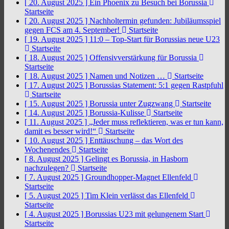
[ 20. August 2025 ]
Ein Phoenix zu Besuch bei Borussia
Startseite
[ 20. August 2025 ]
Nachholtermin gefunden: Jubiläumsspiel
gegen FCS am 4. September!
Startseite
[ 19. August 2025 ]
11:0 – Top-Start für Borussias neue U23
Startseite
[ 18. August 2025 ]
Offensivverstärkung für Borussia
Startseite
[ 18. August 2025 ]
Namen und Notizen …
Startseite
[ 17. August 2025 ]
Borussias Statement: 5:1 gegen Rastpfuhl
Startseite
[ 15. August 2025 ]
Borussia unter Zugzwang
Startseite
[ 14. August 2025 ]
Borussia-Kulisse
Startseite
[ 11. August 2025 ]
„Jeder muss reflektieren, was er tun kann,
damit es besser wird!“
Startseite
[ 10. August 2025 ]
Enttäuschung – das Wort des
Wochenendes
Startseite
[ 8. August 2025 ]
Gelingt es Borussia, in Hasborn
nachzulegen?
Startseite
[ 7. August 2025 ]
Groundhopper-Magnet Ellenfeld
Startseite
[ 5. August 2025 ]
Tim Klein verlässt das Ellenfeld
Startseite
[ 4. August 2025 ]
Borussias U23 mit gelungenem Start
Startseite