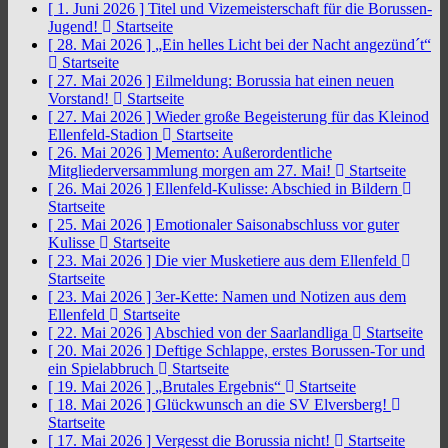
[ 1. Juni 2026 ]
Titel und Vizemeisterschaft für die Borussen-
Jugend!
Startseite
[ 28. Mai 2026 ]
„Ein helles Licht bei der Nacht angezünd´t“
Startseite
[ 27. Mai 2026 ]
Eilmeldung: Borussia hat einen neuen
Vorstand!
Startseite
[ 27. Mai 2026 ]
Wieder große Begeisterung für das Kleinod
Ellenfeld-Stadion
Startseite
[ 26. Mai 2026 ]
Memento: Außerordentliche
Mitgliederversammlung morgen am 27. Mai!
Startseite
[ 26. Mai 2026 ]
Ellenfeld-Kulisse: Abschied in Bildern
Startseite
[ 25. Mai 2026 ]
Emotionaler Saisonabschluss vor guter
Kulisse
Startseite
[ 23. Mai 2026 ]
Die vier Musketiere aus dem Ellenfeld
Startseite
[ 23. Mai 2026 ]
3er-Kette: Namen und Notizen aus dem
Ellenfeld
Startseite
[ 22. Mai 2026 ]
Abschied von der Saarlandliga
Startseite
[ 20. Mai 2026 ]
Deftige Schlappe, erstes Borussen-Tor und
ein Spielabbruch
Startseite
[ 19. Mai 2026 ]
„Brutales Ergebnis“
Startseite
[ 18. Mai 2026 ]
Glückwunsch an die SV Elversberg!
Startseite
[ 17. Mai 2026 ]
Vergesst die Borussia nicht!
Startseite