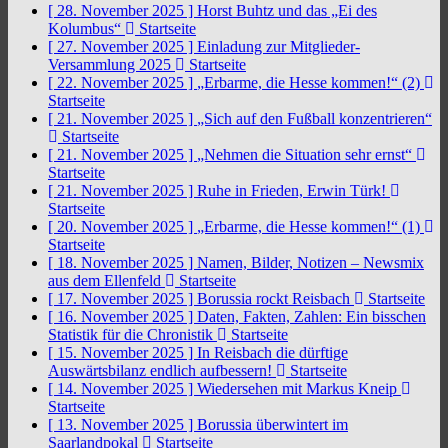
[ 28. November 2025 ]
Horst Buhtz und das „Ei des
Kolumbus“
Startseite
[ 27. November 2025 ]
Einladung zur Mitglieder-
Versammlung 2025
Startseite
[ 22. November 2025 ]
„Erbarme, die Hesse kommen!“ (2)
Startseite
[ 21. November 2025 ]
„Sich auf den Fußball konzentrieren“
Startseite
[ 21. November 2025 ]
„Nehmen die Situation sehr ernst“
Startseite
[ 21. November 2025 ]
Ruhe in Frieden, Erwin Türk!
Startseite
[ 20. November 2025 ]
„Erbarme, die Hesse kommen!“ (1)
Startseite
[ 18. November 2025 ]
Namen, Bilder, Notizen – Newsmix
aus dem Ellenfeld
Startseite
[ 17. November 2025 ]
Borussia rockt Reisbach
Startseite
[ 16. November 2025 ]
Daten, Fakten, Zahlen: Ein bisschen
Statistik für die Chronistik
Startseite
[ 15. November 2025 ]
In Reisbach die dürftige
Auswärtsbilanz endlich aufbessern!
Startseite
[ 14. November 2025 ]
Wiedersehen mit Markus Kneip
Startseite
[ 13. November 2025 ]
Borussia überwintert im
Saarlandpokal
Startseite