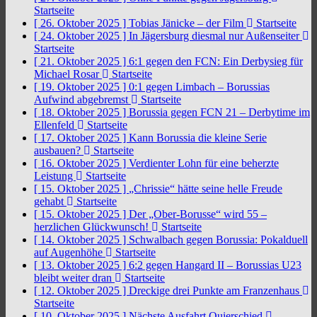
Startseite
[ 26. Oktober 2025 ]
Tobias Jänicke – der Film
Startseite
[ 24. Oktober 2025 ]
In Jägersburg diesmal nur Außenseiter
Startseite
[ 21. Oktober 2025 ]
6:1 gegen den FCN: Ein Derbysieg für
Michael Rosar
Startseite
[ 19. Oktober 2025 ]
0:1 gegen Limbach – Borussias
Aufwind abgebremst
Startseite
[ 18. Oktober 2025 ]
Borussia gegen FCN 21 – Derbytime im
Ellenfeld
Startseite
[ 17. Oktober 2025 ]
Kann Borussia die kleine Serie
ausbauen?
Startseite
[ 16. Oktober 2025 ]
Verdienter Lohn für eine beherzte
Leistung
Startseite
[ 15. Oktober 2025 ]
„Chrissie“ hätte seine helle Freude
gehabt
Startseite
[ 15. Oktober 2025 ]
Der „Ober-Borusse“ wird 55 –
herzlichen Glückwunsch!
Startseite
[ 14. Oktober 2025 ]
Schwalbach gegen Borussia: Pokalduell
auf Augenhöhe
Startseite
[ 13. Oktober 2025 ]
6:2 gegen Hangard II – Borussias U23
bleibt weiter dran
Startseite
[ 12. Oktober 2025 ]
Dreckige drei Punkte am Franzenhaus
Startseite
[ 10. Oktober 2025 ]
Nächste Ausfahrt Quierschied