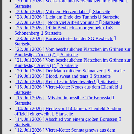
[ 30. Juli 2026 ]
Sechs Tore und Nervenkitzel im Ellenfeld
Startseite
[ 29. Juli 2026 ]
Mit dem Herzen dabei
Startseite
[ 28. Juli 2026 ]
Licht am Ende des Tunnels
Startseite
[ 27. Juli 2026 ]
„Noch viel Arbeit vor uns!“
Startseite
[ 25. Juli 2026 ]
1:0 in Bexbach – morgen beim TuS
Schönenberg
Startseite
[ 23. Juli 2026 ]
Borussia testet bei der SG Bexbach
Startseite
[ 22. Juli 2026 ]
Vom beschaulichen Plätzchen im Grünen zur
Bundesliga-Arena (2)
Startseite
[ 21. Juli 2026 ]
Vom beschaulichen Plätzchen im Grünen zur
Bundesliga-Arena (1)
Startseite
[ 20. Juli 2026 ]
Der Mann mit dem Schnauzer
Startseite
[ 19. Juli 2026 ]
Blood, sweat and tears
Startseite
[ 17. Juli 2026 ]
Kein Test in Merchweiler!
Startseite
[ 15. Juli 2026 ]
Vierer-Kette: Neues aus dem Ellenfeld
Startseite
[ 15. Juli 2026 ]
„Mission impossible“ für Borussia
Startseite
[ 14. Juli 2026 ]
Heute vor 114 Jahren: Ellenfeld-Stadion
offiziell eingeweiht
Startseite
[ 14. Juli 2026 ]
Abschied von einem großen Borussen
Startseite
[ 12. Juli 2026 ]
Vierer-Kette: Sonntagsnews aus dem