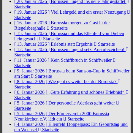
[ 20. Januar 2026 ]
Borussen-Jugend ins neue Jahr gestartet
Startseite
[ 19. Januar 2026 ]
Viel Lehrgeld und ein erster Neuzugang
Startseite
[ 16. Januar 2026 ]
Borussia morgen zu Gast in der
Riegelsberghalle
Startseite
[ 15. Januar 2026 ]
Borussia und das Ellenfeld von Dieben
heimgesucht
Startseite
[ 13. Januar 2026 ]
Erlebnis statt Ergebnis
Startseite
[ 12. Januar 2026 ]
Borussen-Jugend setzt Ausrufezeichen!
Startseite
[ 11. Januar 2026 ]
Kein Schiffbruch in Schiffweiler
Startseite
[ 9. Januar 2026 ]
Borussia beim Samson-Cup in Schiffweiler
am Start
Startseite
[ 8. Januar 2026 ]
Wie geht es weiter bei der Borussia?
Startseite
[ 6. Januar 2026 ]
„Gute Erfahrung und schönes Erlebnis!“
Startseite
[ 5. Januar 2026 ]
Der personelle Aderlass geht weiter
Startseite
[ 5. Januar 2026 ]
Der Förderverein 2000 Borussia
Neunkirchen e.V. lädt ein
Startseite
[ 4. Januar 2026 ]
Ellenfeld-Doppelpass: Ein Geburtstag und
ein Wechsel
Startseite