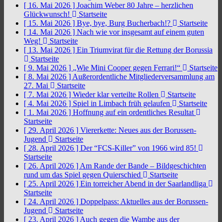
[ 16. Mai 2026 ]
Joachim Weber 80 Jahre – herzlichen
Glückwunsch!
Startseite
[ 15. Mai 2026 ]
Bye, bye, Burg Bucherbach!?
Startseite
[ 14. Mai 2026 ]
Nach wie vor insgesamt auf einem guten
Weg!
Startseite
[ 13. Mai 2026 ]
Ein Triumvirat für die Rettung der Borussia
Startseite
[ 9. Mai 2026 ]
„Wie Mini Cooper gegen Ferrari!“
Startseite
[ 8. Mai 2026 ]
Außerordentliche Mitgliederversammlung am
27. Mai
Startseite
[ 7. Mai 2026 ]
Wieder klar verteilte Rollen
Startseite
[ 4. Mai 2026 ]
Spiel in Limbach früh gelaufen
Startseite
[ 1. Mai 2026 ]
Hoffnung auf ein ordentliches Resultat
Startseite
[ 29. April 2026 ]
Viererkette: Neues aus der Borussen-
Jugend
Startseite
[ 28. April 2026 ]
Der “FCS-Killer” von 1966 wird 85!
Startseite
[ 26. April 2026 ]
Am Rande der Bande – Bildgeschichten
rund um das Spiel gegen Quierschied
Startseite
[ 25. April 2026 ]
Ein torreicher Abend in der Saarlandliga
Startseite
[ 24. April 2026 ]
Doppelpass: Aktuelles aus der Borussen-
Jugend
Startseite
[ 23. April 2026 ]
Auch gegen die Wambe aus der