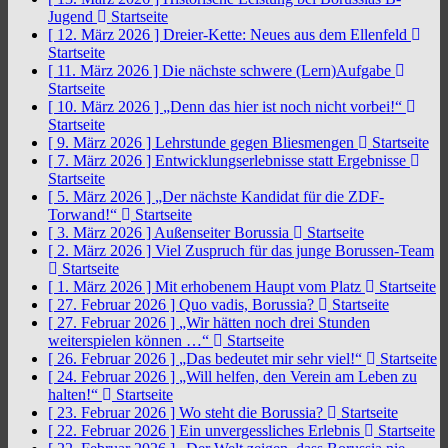
Jugend
Startseite
[ 12. März 2026 ]
Dreier-Kette: Neues aus dem Ellenfeld
Startseite
[ 11. März 2026 ]
Die nächste schwere (Lern)Aufgabe
Startseite
[ 10. März 2026 ]
„Denn das hier ist noch nicht vorbei!“
Startseite
[ 9. März 2026 ]
Lehrstunde gegen Bliesmengen
Startseite
[ 7. März 2026 ]
Entwicklungserlebnisse statt Ergebnisse
Startseite
[ 5. März 2026 ]
„Der nächste Kandidat für die ZDF-
Torwand!“
Startseite
[ 3. März 2026 ]
Außenseiter Borussia
Startseite
[ 2. März 2026 ]
Viel Zuspruch für das junge Borussen-Team
Startseite
[ 1. März 2026 ]
Mit erhobenem Haupt vom Platz
Startseite
[ 27. Februar 2026 ]
Quo vadis, Borussia?
Startseite
[ 27. Februar 2026 ]
„Wir hätten noch drei Stunden
weiterspielen können …“
Startseite
[ 26. Februar 2026 ]
„Das bedeutet mir sehr viel!“
Startseite
[ 24. Februar 2026 ]
„Will helfen, den Verein am Leben zu
halten!“
Startseite
[ 23. Februar 2026 ]
Wo steht die Borussia?
Startseite
[ 22. Februar 2026 ]
Ein unvergessliches Erlebnis
Startseite