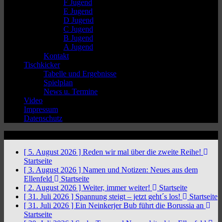
F Jugend
E Jugend
D Jugend
C Jugend
B Jugend
A Jugend
Kontakt
Tischkicker
Tabelle und Ergebnisse
Spielplan
News u. Termine
Video
Impressum
Datenschutz
News Ticker
[ 5. August 2026 ]
Reden wir mal über die zweite Reihe!
Startseite
[ 3. August 2026 ]
Namen und Notizen: Neues aus dem
Ellenfeld
Startseite
[ 2. August 2026 ]
Weiter, immer weiter!
Startseite
[ 31. Juli 2026 ]
Spannung steigt – jetzt geht´s los!
Startseite
[ 31. Juli 2026 ]
Ein Neinkerjer Bub führt die Borussia an
Startseite