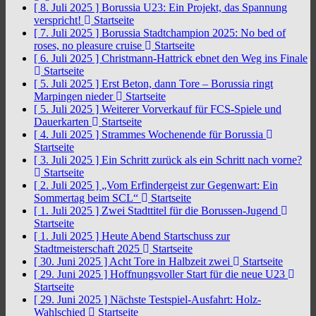
[ 8. Juli 2025 ]
Borussia U23: Ein Projekt, das Spannung
verspricht!
Startseite
[ 7. Juli 2025 ]
Borussia Stadtchampion 2025: No bed of
roses, no pleasure cruise
Startseite
[ 6. Juli 2025 ]
Christmann-Hattrick ebnet den Weg ins Finale
Startseite
[ 5. Juli 2025 ]
Erst Beton, dann Tore – Borussia ringt
Marpingen nieder
Startseite
[ 5. Juli 2025 ]
Weiterer Vorverkauf für FCS-Spiele und
Dauerkarten
Startseite
[ 4. Juli 2025 ]
Strammes Wochenende für Borussia
Startseite
[ 3. Juli 2025 ]
Ein Schritt zurück als ein Schritt nach vorne?
Startseite
[ 2. Juli 2025 ]
„Vom Erfindergeist zur Gegenwart: Ein
Sommertag beim SCL“
Startseite
[ 1. Juli 2025 ]
Zwei Stadttitel für die Borussen-Jugend
Startseite
[ 1. Juli 2025 ]
Heute Abend Startschuss zur
Stadtmeisterschaft 2025
Startseite
[ 30. Juni 2025 ]
Acht Tore in Halbzeit zwei
Startseite
[ 29. Juni 2025 ]
Hoffnungsvoller Start für die neue U23
Startseite
[ 29. Juni 2025 ]
Nächste Testspiel-Ausfahrt: Holz-
Wahlschied
Startseite