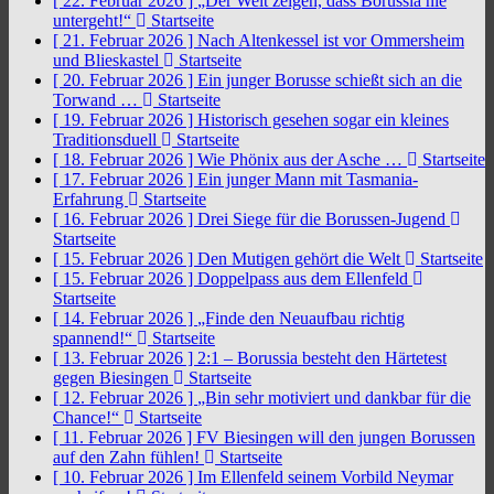
[ 22. Februar 2026 ]
„Der Welt zeigen, dass Borussia nie
untergeht!“
Startseite
[ 21. Februar 2026 ]
Nach Altenkessel ist vor Ommersheim
und Blieskastel
Startseite
[ 20. Februar 2026 ]
Ein junger Borusse schießt sich an die
Torwand …
Startseite
[ 19. Februar 2026 ]
Historisch gesehen sogar ein kleines
Traditionsduell
Startseite
[ 18. Februar 2026 ]
Wie Phönix aus der Asche …
Startseite
[ 17. Februar 2026 ]
Ein junger Mann mit Tasmania-
Erfahrung
Startseite
[ 16. Februar 2026 ]
Drei Siege für die Borussen-Jugend
Startseite
[ 15. Februar 2026 ]
Den Mutigen gehört die Welt
Startseite
[ 15. Februar 2026 ]
Doppelpass aus dem Ellenfeld
Startseite
[ 14. Februar 2026 ]
„Finde den Neuaufbau richtig
spannend!“
Startseite
[ 13. Februar 2026 ]
2:1 – Borussia besteht den Härtetest
gegen Biesingen
Startseite
[ 12. Februar 2026 ]
„Bin sehr motiviert und dankbar für die
Chance!“
Startseite
[ 11. Februar 2026 ]
FV Biesingen will den jungen Borussen
auf den Zahn fühlen!
Startseite
[ 10. Februar 2026 ]
Im Ellenfeld seinem Vorbild Neymar