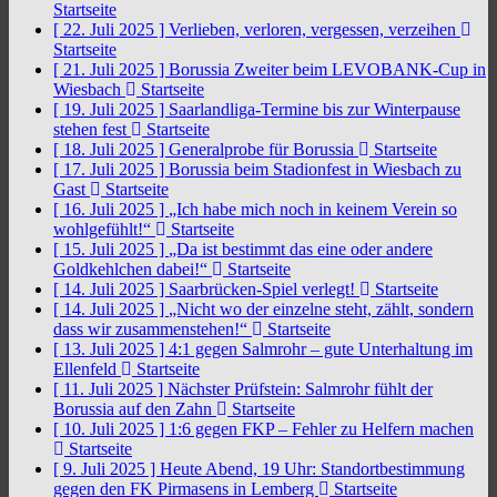
Startseite
[ 22. Juli 2025 ]
Verlieben, verloren, vergessen, verzeihen
Startseite
[ 21. Juli 2025 ]
Borussia Zweiter beim LEVOBANK-Cup in
Wiesbach
Startseite
[ 19. Juli 2025 ]
Saarlandliga-Termine bis zur Winterpause
stehen fest
Startseite
[ 18. Juli 2025 ]
Generalprobe für Borussia
Startseite
[ 17. Juli 2025 ]
Borussia beim Stadionfest in Wiesbach zu
Gast
Startseite
[ 16. Juli 2025 ]
„Ich habe mich noch in keinem Verein so
wohlgefühlt!“
Startseite
[ 15. Juli 2025 ]
„Da ist bestimmt das eine oder andere
Goldkehlchen dabei!“
Startseite
[ 14. Juli 2025 ]
Saarbrücken-Spiel verlegt!
Startseite
[ 14. Juli 2025 ]
„Nicht wo der einzelne steht, zählt, sondern
dass wir zusammenstehen!“
Startseite
[ 13. Juli 2025 ]
4:1 gegen Salmrohr – gute Unterhaltung im
Ellenfeld
Startseite
[ 11. Juli 2025 ]
Nächster Prüfstein: Salmrohr fühlt der
Borussia auf den Zahn
Startseite
[ 10. Juli 2025 ]
1:6 gegen FKP – Fehler zu Helfern machen
Startseite
[ 9. Juli 2025 ]
Heute Abend, 19 Uhr: Standortbestimmung
gegen den FK Pirmasens in Lemberg
Startseite