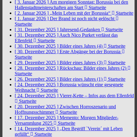
[ 3. Januar 2026 ]
Am morgigen Sonntag: Borussia bei den
Hallenstadtmeisterschaften am Start
Startseite
[ 2. Januar 2026 ]
„Mein Leben mit der Borussia“
Startseite
[ 1. Januar 2026 ]
Der Brand ist noch nicht gelöscht
Startseite
[ 31. Dezember 2025 ]
Jahresend-Gedanken
Startseite
[ 31. Dezember 2025 ]
Auch Nico Purket verlässt das
Ellenfeld
Startseite
[ 30. Dezember 2025 ]
Bilder eines Jahres (4)
Startseite
[ 30. Dezember 2025 ]
Erste Abgänge bei der Borussia
Startseite
[ 29. Dezember 2025 ]
Bilder eines Jahres (3)
Startseite
[ 28. Dezember 2025 ]
Rückschau: Bilder eines Jahres (2)
Startseite
[ 26. Dezember 2025 ]
Bilder eines Jahres (1)
Startseite
[ 24. Dezember 2025 ]
Borussia wünscht eine gesegnete
Weihnacht
Startseite
[ 24. Dezember 2025 ]
Vierer-Kette – Infos aus dem Ellenfeld
Startseite
[ 20. Dezember 2025 ]
Zwischen Horroszenario und
Hoffnungsschimmer
Startseite
[ 17. Dezember 2025 ]
Memento: Morgen Mitglieder-
Versammlung 2025
Startseite
[ 14. Dezember 2025 ]
„Den Begriff `Verein´ mit Leben
gefüllt“
Startseite