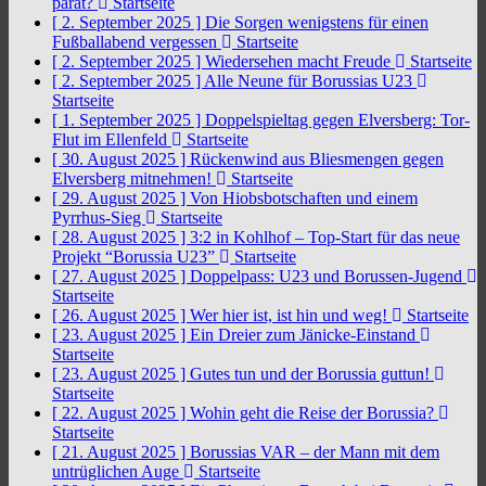
parat?
Startseite
[ 2. September 2025 ]
Die Sorgen wenigstens für einen
Fußballabend vergessen
Startseite
[ 2. September 2025 ]
Wiedersehen macht Freude
Startseite
[ 2. September 2025 ]
Alle Neune für Borussias U23
Startseite
[ 1. September 2025 ]
Doppelspieltag gegen Elversberg: Tor-
Flut im Ellenfeld
Startseite
[ 30. August 2025 ]
Rückenwind aus Bliesmengen gegen
Elversberg mitnehmen!
Startseite
[ 29. August 2025 ]
Von Hiobsbotschaften und einem
Pyrrhus-Sieg
Startseite
[ 28. August 2025 ]
3:2 in Kohlhof – Top-Start für das neue
Projekt “Borussia U23”
Startseite
[ 27. August 2025 ]
Doppelpass: U23 und Borussen-Jugend
Startseite
[ 26. August 2025 ]
Wer hier ist, ist hin und weg!
Startseite
[ 23. August 2025 ]
Ein Dreier zum Jänicke-Einstand
Startseite
[ 23. August 2025 ]
Gutes tun und der Borussia guttun!
Startseite
[ 22. August 2025 ]
Wohin geht die Reise der Borussia?
Startseite
[ 21. August 2025 ]
Borussias VAR – der Mann mit dem
untrüglichen Auge
Startseite