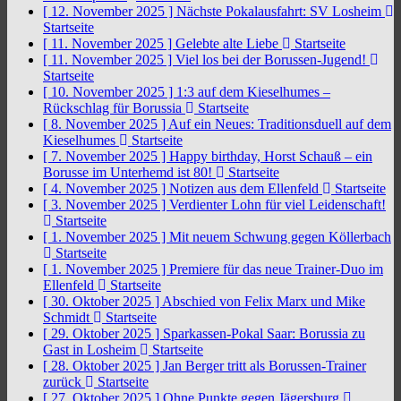
[ 12. November 2025 ]
Nächste Pokalausfahrt: SV Losheim
Startseite
[ 11. November 2025 ]
Gelebte alte Liebe
Startseite
[ 11. November 2025 ]
Viel los bei der Borussen-Jugend!
Startseite
[ 10. November 2025 ]
1:3 auf dem Kieselhumes –
Rückschlag für Borussia
Startseite
[ 8. November 2025 ]
Auf ein Neues: Traditionsduell auf dem
Kieselhumes
Startseite
[ 7. November 2025 ]
Happy birthday, Horst Schauß – ein
Borusse im Unterhemd ist 80!
Startseite
[ 4. November 2025 ]
Notizen aus dem Ellenfeld
Startseite
[ 3. November 2025 ]
Verdienter Lohn für viel Leidenschaft!
Startseite
[ 1. November 2025 ]
Mit neuem Schwung gegen Köllerbach
Startseite
[ 1. November 2025 ]
Premiere für das neue Trainer-Duo im
Ellenfeld
Startseite
[ 30. Oktober 2025 ]
Abschied von Felix Marx und Mike
Schmidt
Startseite
[ 29. Oktober 2025 ]
Sparkassen-Pokal Saar: Borussia zu
Gast in Losheim
Startseite
[ 28. Oktober 2025 ]
Jan Berger tritt als Borussen-Trainer
zurück
Startseite
[ 27. Oktober 2025 ]
Ohne Punkte gegen Jägersburg