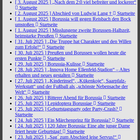
[ 3. August 2025 ]
„Nach dem 2:0 viel befreiter und lockerer“
Startseite
[ 2. August 2025 ]
Abschied von Ludwig Lang †
Startseite
[ 1. August 2025 ]
Borussia will gegen Reisbach den Bock
umstoßen
Startseite
[ 1. August 2025 ]
Misslungene zweite Borussen-Halbzeit,
heimstarke Preußen
Startseite
[ 31. Juli 2025 ]
„Die Truppe hat Charakter und den Willen
zum Erfolg!“
Startseite
[ 30. Juli 2025 ]
Preußen und Borussen wollen heute die
ersten Punkte
Startseite
[ 29. Juli 2025 ]
Borussia-Kulisse
Startseite
[ 28. Juli 2025 ]
„Innova Home Ellenfeld-Stadion“ – Altes
erhalten und neues gestalten
Startseite
[ 27. Juli 2025 ]
„Kinderinsel“, „Kükenkoje“, Saarpfalz-
Werkstatt“ und der Fußball als „schönste Nebensache der
Welt“
Startseite
[ 26. Juli 2025 ]
Bitterer Abend für Borussia
Startseite
[ 25. Juli 2025 ]
Lepidoptera Borussiae
Startseite
[ 25. Juli 2025 ]
Geburtstagsparty oder Party-Crash?
Startseite
[ 24. Juli 2025 ]
Ein Märchenprinz für Borussia?
Startseite
[ 24. Juli 2025 ]
120 Jahre Borussia: Eine alte junge Dame
feiert heute Geburtstag!
Startseite
[ 23. Juli 2025 ]
„Sag´ zum Abschied leise Servus!“