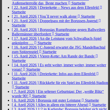
Außenseiterrolle das Beste machen
Startseite
[ 22. April 2026 ]
Dreierkette – News aus dem Ellenfeld
Startseite
[ 21. April 2026 ]
You´ll never walk alone
Startseite
[ 21. April 2026 ]
Doppelpass mit der Borussen-Jugend
Startseite
[ 20. April 2026 ]
Borussias Rumpftruppe gegen Ballweilers
Ballermänner überfordert
Startseite
[ 17. April 2026 ]
An die Leistung vom Schwalbach-Spiel
anknüpfen …
Startseite
[ 16. April 2026 ]
C-Jugend erwartet die JSG Mandelbachtal
zum Spitzenspiel
Startseite
[ 15. April 2026 ]
Vierer-Kette: Am Rande der Bande
Startseite
[ 14. April 2026 ]
Es geht weiter, immer weiter, immer weiter
voran!
Startseite
[ 11. April 2026 ]
Dreierkette: Infos aus dem Ellenfeld
Startseite
[ 11. April 2026 ]
Rückkehr für ein Spiel ins Ellenfeld-Stadion
Startseite
[ 7. April 2026 ]
Ein seltener Geburtstag: Der „weiße Blitz“
wurde 90!
Startseite
[ 6. April 2026 ]
Borussia mit guter Leistung
Startseite
[ 4. April 2026 ]
Alles in allem ein bitterer Abend
Startseite
[ 3. April 2026 ]
1:2 in Karlsruhe: Borussia belohnt sich nicht