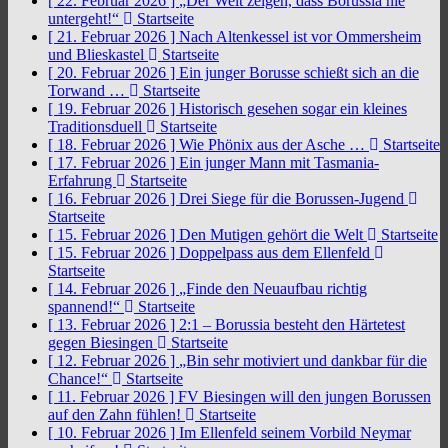
[ 22. Februar 2026 ]
„Der Welt zeigen, dass Borussia nie
untergeht!“
Startseite
[ 21. Februar 2026 ]
Nach Altenkessel ist vor Ommersheim
und Blieskastel
Startseite
[ 20. Februar 2026 ]
Ein junger Borusse schießt sich an die
Torwand …
Startseite
[ 19. Februar 2026 ]
Historisch gesehen sogar ein kleines
Traditionsduell
Startseite
[ 18. Februar 2026 ]
Wie Phönix aus der Asche …
Startseite
[ 17. Februar 2026 ]
Ein junger Mann mit Tasmania-
Erfahrung
Startseite
[ 16. Februar 2026 ]
Drei Siege für die Borussen-Jugend
Startseite
[ 15. Februar 2026 ]
Den Mutigen gehört die Welt
Startseite
[ 15. Februar 2026 ]
Doppelpass aus dem Ellenfeld
Startseite
[ 14. Februar 2026 ]
„Finde den Neuaufbau richtig
spannend!“
Startseite
[ 13. Februar 2026 ]
2:1 – Borussia besteht den Härtetest
gegen Biesingen
Startseite
[ 12. Februar 2026 ]
„Bin sehr motiviert und dankbar für die
Chance!“
Startseite
[ 11. Februar 2026 ]
FV Biesingen will den jungen Borussen
auf den Zahn fühlen!
Startseite
[ 10. Februar 2026 ]
Im Ellenfeld seinem Vorbild Neymar