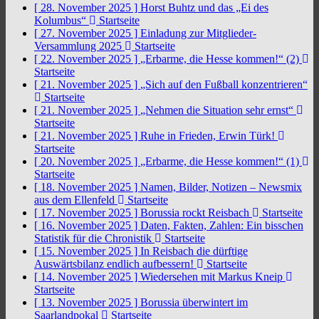
[ 28. November 2025 ]
Horst Buhtz und das „Ei des
Kolumbus“
Startseite
[ 27. November 2025 ]
Einladung zur Mitglieder-
Versammlung 2025
Startseite
[ 22. November 2025 ]
„Erbarme, die Hesse kommen!“ (2)
Startseite
[ 21. November 2025 ]
„Sich auf den Fußball konzentrieren“
Startseite
[ 21. November 2025 ]
„Nehmen die Situation sehr ernst“
Startseite
[ 21. November 2025 ]
Ruhe in Frieden, Erwin Türk!
Startseite
[ 20. November 2025 ]
„Erbarme, die Hesse kommen!“ (1)
Startseite
[ 18. November 2025 ]
Namen, Bilder, Notizen – Newsmix
aus dem Ellenfeld
Startseite
[ 17. November 2025 ]
Borussia rockt Reisbach
Startseite
[ 16. November 2025 ]
Daten, Fakten, Zahlen: Ein bisschen
Statistik für die Chronistik
Startseite
[ 15. November 2025 ]
In Reisbach die dürftige
Auswärtsbilanz endlich aufbessern!
Startseite
[ 14. November 2025 ]
Wiedersehen mit Markus Kneip
Startseite
[ 13. November 2025 ]
Borussia überwintert im
Saarlandpokal
Startseite