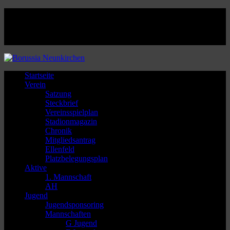
Facebook
Twitter
Instagram
Youtube
Startseite
Verein
Satzung
Steckbrief
Vereinsspielplan
Stadionmagazin
Chronik
Mitgliedsantrag
Ellenfeld
Platzbelegungsplan
Aktive
1. Mannschaft
AH
Jugend
Jugendsponsoring
Mannschaften
G Jugend