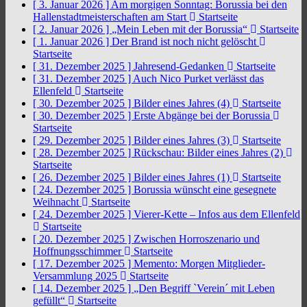
[ 3. Januar 2026 ]
Am morgigen Sonntag: Borussia bei den
Hallenstadtmeisterschaften am Start
Startseite
[ 2. Januar 2026 ]
„Mein Leben mit der Borussia“
Startseite
[ 1. Januar 2026 ]
Der Brand ist noch nicht gelöscht
Startseite
[ 31. Dezember 2025 ]
Jahresend-Gedanken
Startseite
[ 31. Dezember 2025 ]
Auch Nico Purket verlässt das
Ellenfeld
Startseite
[ 30. Dezember 2025 ]
Bilder eines Jahres (4)
Startseite
[ 30. Dezember 2025 ]
Erste Abgänge bei der Borussia
Startseite
[ 29. Dezember 2025 ]
Bilder eines Jahres (3)
Startseite
[ 28. Dezember 2025 ]
Rückschau: Bilder eines Jahres (2)
Startseite
[ 26. Dezember 2025 ]
Bilder eines Jahres (1)
Startseite
[ 24. Dezember 2025 ]
Borussia wünscht eine gesegnete
Weihnacht
Startseite
[ 24. Dezember 2025 ]
Vierer-Kette – Infos aus dem Ellenfeld
Startseite
[ 20. Dezember 2025 ]
Zwischen Horroszenario und
Hoffnungsschimmer
Startseite
[ 17. Dezember 2025 ]
Memento: Morgen Mitglieder-
Versammlung 2025
Startseite
[ 14. Dezember 2025 ]
„Den Begriff `Verein´ mit Leben
gefüllt“
Startseite