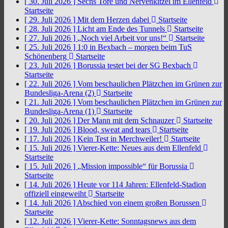
[ 30. Juli 2026 ]
Sechs Tore und Nervenkitzel im Ellenfeld
Startseite
[ 29. Juli 2026 ]
Mit dem Herzen dabei
Startseite
[ 28. Juli 2026 ]
Licht am Ende des Tunnels
Startseite
[ 27. Juli 2026 ]
„Noch viel Arbeit vor uns!“
Startseite
[ 25. Juli 2026 ]
1:0 in Bexbach – morgen beim TuS
Schönenberg
Startseite
[ 23. Juli 2026 ]
Borussia testet bei der SG Bexbach
Startseite
[ 22. Juli 2026 ]
Vom beschaulichen Plätzchen im Grünen zur
Bundesliga-Arena (2)
Startseite
[ 21. Juli 2026 ]
Vom beschaulichen Plätzchen im Grünen zur
Bundesliga-Arena (1)
Startseite
[ 20. Juli 2026 ]
Der Mann mit dem Schnauzer
Startseite
[ 19. Juli 2026 ]
Blood, sweat and tears
Startseite
[ 17. Juli 2026 ]
Kein Test in Merchweiler!
Startseite
[ 15. Juli 2026 ]
Vierer-Kette: Neues aus dem Ellenfeld
Startseite
[ 15. Juli 2026 ]
„Mission impossible“ für Borussia
Startseite
[ 14. Juli 2026 ]
Heute vor 114 Jahren: Ellenfeld-Stadion
offiziell eingeweiht
Startseite
[ 14. Juli 2026 ]
Abschied von einem großen Borussen
Startseite
[ 12. Juli 2026 ]
Vierer-Kette: Sonntagsnews aus dem