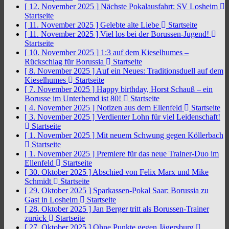
[ 12. November 2025 ]
Nächste Pokalausfahrt: SV Losheim
Startseite
[ 11. November 2025 ]
Gelebte alte Liebe
Startseite
[ 11. November 2025 ]
Viel los bei der Borussen-Jugend!
Startseite
[ 10. November 2025 ]
1:3 auf dem Kieselhumes –
Rückschlag für Borussia
Startseite
[ 8. November 2025 ]
Auf ein Neues: Traditionsduell auf dem
Kieselhumes
Startseite
[ 7. November 2025 ]
Happy birthday, Horst Schauß – ein
Borusse im Unterhemd ist 80!
Startseite
[ 4. November 2025 ]
Notizen aus dem Ellenfeld
Startseite
[ 3. November 2025 ]
Verdienter Lohn für viel Leidenschaft!
Startseite
[ 1. November 2025 ]
Mit neuem Schwung gegen Köllerbach
Startseite
[ 1. November 2025 ]
Premiere für das neue Trainer-Duo im
Ellenfeld
Startseite
[ 30. Oktober 2025 ]
Abschied von Felix Marx und Mike
Schmidt
Startseite
[ 29. Oktober 2025 ]
Sparkassen-Pokal Saar: Borussia zu
Gast in Losheim
Startseite
[ 28. Oktober 2025 ]
Jan Berger tritt als Borussen-Trainer
zurück
Startseite
[ 27. Oktober 2025 ]
Ohne Punkte gegen Jägersburg