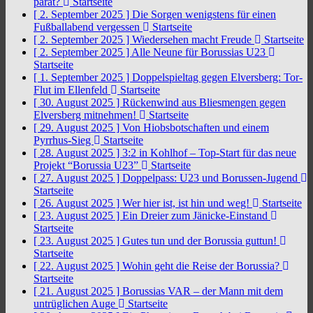
parat?
Startseite
[ 2. September 2025 ]
Die Sorgen wenigstens für einen
Fußballabend vergessen
Startseite
[ 2. September 2025 ]
Wiedersehen macht Freude
Startseite
[ 2. September 2025 ]
Alle Neune für Borussias U23
Startseite
[ 1. September 2025 ]
Doppelspieltag gegen Elversberg: Tor-
Flut im Ellenfeld
Startseite
[ 30. August 2025 ]
Rückenwind aus Bliesmengen gegen
Elversberg mitnehmen!
Startseite
[ 29. August 2025 ]
Von Hiobsbotschaften und einem
Pyrrhus-Sieg
Startseite
[ 28. August 2025 ]
3:2 in Kohlhof – Top-Start für das neue
Projekt “Borussia U23”
Startseite
[ 27. August 2025 ]
Doppelpass: U23 und Borussen-Jugend
Startseite
[ 26. August 2025 ]
Wer hier ist, ist hin und weg!
Startseite
[ 23. August 2025 ]
Ein Dreier zum Jänicke-Einstand
Startseite
[ 23. August 2025 ]
Gutes tun und der Borussia guttun!
Startseite
[ 22. August 2025 ]
Wohin geht die Reise der Borussia?
Startseite
[ 21. August 2025 ]
Borussias VAR – der Mann mit dem
untrüglichen Auge
Startseite