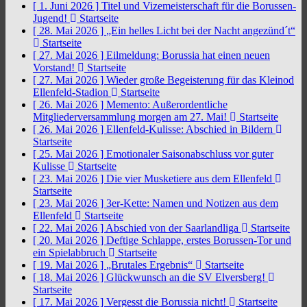
[ 1. Juni 2026 ]
Titel und Vizemeisterschaft für die Borussen-
Jugend!
Startseite
[ 28. Mai 2026 ]
„Ein helles Licht bei der Nacht angezünd´t“
Startseite
[ 27. Mai 2026 ]
Eilmeldung: Borussia hat einen neuen
Vorstand!
Startseite
[ 27. Mai 2026 ]
Wieder große Begeisterung für das Kleinod
Ellenfeld-Stadion
Startseite
[ 26. Mai 2026 ]
Memento: Außerordentliche
Mitgliederversammlung morgen am 27. Mai!
Startseite
[ 26. Mai 2026 ]
Ellenfeld-Kulisse: Abschied in Bildern
Startseite
[ 25. Mai 2026 ]
Emotionaler Saisonabschluss vor guter
Kulisse
Startseite
[ 23. Mai 2026 ]
Die vier Musketiere aus dem Ellenfeld
Startseite
[ 23. Mai 2026 ]
3er-Kette: Namen und Notizen aus dem
Ellenfeld
Startseite
[ 22. Mai 2026 ]
Abschied von der Saarlandliga
Startseite
[ 20. Mai 2026 ]
Deftige Schlappe, erstes Borussen-Tor und
ein Spielabbruch
Startseite
[ 19. Mai 2026 ]
„Brutales Ergebnis“
Startseite
[ 18. Mai 2026 ]
Glückwunsch an die SV Elversberg!
Startseite
[ 17. Mai 2026 ]
Vergesst die Borussia nicht!
Startseite