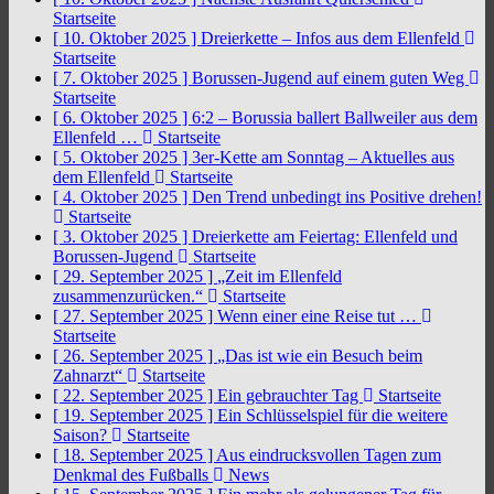
Startseite
[ 10. Oktober 2025 ]
Dreierkette – Infos aus dem Ellenfeld
Startseite
[ 7. Oktober 2025 ]
Borussen-Jugend auf einem guten Weg
Startseite
[ 6. Oktober 2025 ]
6:2 – Borussia ballert Ballweiler aus dem
Ellenfeld …
Startseite
[ 5. Oktober 2025 ]
3er-Kette am Sonntag – Aktuelles aus
dem Ellenfeld
Startseite
[ 4. Oktober 2025 ]
Den Trend unbedingt ins Positive drehen!
Startseite
[ 3. Oktober 2025 ]
Dreierkette am Feiertag: Ellenfeld und
Borussen-Jugend
Startseite
[ 29. September 2025 ]
„Zeit im Ellenfeld
zusammenzurücken.“
Startseite
[ 27. September 2025 ]
Wenn einer eine Reise tut …
Startseite
[ 26. September 2025 ]
„Das ist wie ein Besuch beim
Zahnarzt“
Startseite
[ 22. September 2025 ]
Ein gebrauchter Tag
Startseite
[ 19. September 2025 ]
Ein Schlüsselspiel für die weitere
Saison?
Startseite
[ 18. September 2025 ]
Aus eindrucksvollen Tagen zum
Denkmal des Fußballs
News