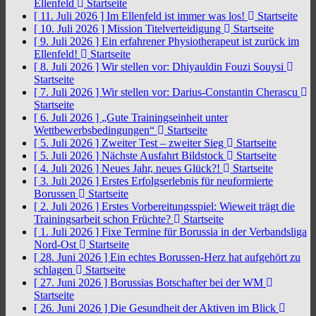
Ellenfeld
Startseite
[ 11. Juli 2026 ]
Im Ellenfeld ist immer was los!
Startseite
[ 10. Juli 2026 ]
Mission Titelverteidigung
Startseite
[ 9. Juli 2026 ]
Ein erfahrener Physiotherapeut ist zurück im
Ellenfeld!
Startseite
[ 8. Juli 2026 ]
Wir stellen vor: Dhiyauldin Fouzi Souysi
Startseite
[ 7. Juli 2026 ]
Wir stellen vor: Darius-Constantin Cherascu
Startseite
[ 6. Juli 2026 ]
„Gute Trainingseinheit unter
Wettbewerbsbedingungen“
Startseite
[ 5. Juli 2026 ]
Zweiter Test – zweiter Sieg
Startseite
[ 5. Juli 2026 ]
Nächste Ausfahrt Bildstock
Startseite
[ 4. Juli 2026 ]
Neues Jahr, neues Glück?!
Startseite
[ 3. Juli 2026 ]
Erstes Erfolgserlebnis für neuformierte
Borussen
Startseite
[ 2. Juli 2026 ]
Erstes Vorbereitungsspiel: Wieweit trägt die
Trainingsarbeit schon Früchte?
Startseite
[ 1. Juli 2026 ]
Fixe Termine für Borussia in der Verbandsliga
Nord-Ost
Startseite
[ 28. Juni 2026 ]
Ein echtes Borussen-Herz hat aufgehört zu
schlagen
Startseite
[ 27. Juni 2026 ]
Borussias Botschafter bei der WM
Startseite
[ 26. Juni 2026 ]
Die Gesundheit der Aktiven im Blick