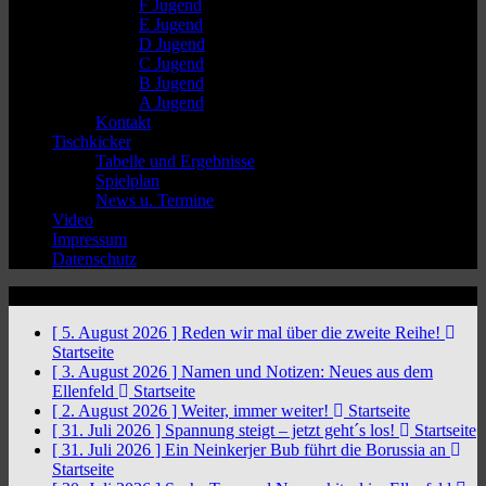
F Jugend
E Jugend
D Jugend
C Jugend
B Jugend
A Jugend
Kontakt
Tischkicker
Tabelle und Ergebnisse
Spielplan
News u. Termine
Video
Impressum
Datenschutz
News Ticker
[ 5. August 2026 ]
Reden wir mal über die zweite Reihe!
Startseite
[ 3. August 2026 ]
Namen und Notizen: Neues aus dem
Ellenfeld
Startseite
[ 2. August 2026 ]
Weiter, immer weiter!
Startseite
[ 31. Juli 2026 ]
Spannung steigt – jetzt geht´s los!
Startseite
[ 31. Juli 2026 ]
Ein Neinkerjer Bub führt die Borussia an
Startseite