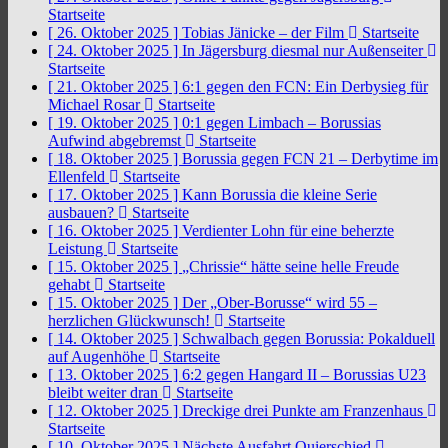
Startseite
[ 26. Oktober 2025 ]
Tobias Jänicke – der Film
Startseite
[ 24. Oktober 2025 ]
In Jägersburg diesmal nur Außenseiter
Startseite
[ 21. Oktober 2025 ]
6:1 gegen den FCN: Ein Derbysieg für
Michael Rosar
Startseite
[ 19. Oktober 2025 ]
0:1 gegen Limbach – Borussias
Aufwind abgebremst
Startseite
[ 18. Oktober 2025 ]
Borussia gegen FCN 21 – Derbytime im
Ellenfeld
Startseite
[ 17. Oktober 2025 ]
Kann Borussia die kleine Serie
ausbauen?
Startseite
[ 16. Oktober 2025 ]
Verdienter Lohn für eine beherzte
Leistung
Startseite
[ 15. Oktober 2025 ]
„Chrissie“ hätte seine helle Freude
gehabt
Startseite
[ 15. Oktober 2025 ]
Der „Ober-Borusse“ wird 55 –
herzlichen Glückwunsch!
Startseite
[ 14. Oktober 2025 ]
Schwalbach gegen Borussia: Pokalduell
auf Augenhöhe
Startseite
[ 13. Oktober 2025 ]
6:2 gegen Hangard II – Borussias U23
bleibt weiter dran
Startseite
[ 12. Oktober 2025 ]
Dreckige drei Punkte am Franzenhaus
Startseite
[ 10. Oktober 2025 ]
Nächste Ausfahrt Quierschied