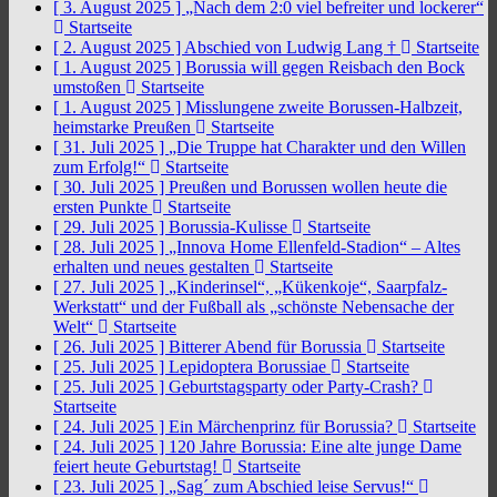
[ 3. August 2025 ]
„Nach dem 2:0 viel befreiter und lockerer“
Startseite
[ 2. August 2025 ]
Abschied von Ludwig Lang †
Startseite
[ 1. August 2025 ]
Borussia will gegen Reisbach den Bock
umstoßen
Startseite
[ 1. August 2025 ]
Misslungene zweite Borussen-Halbzeit,
heimstarke Preußen
Startseite
[ 31. Juli 2025 ]
„Die Truppe hat Charakter und den Willen
zum Erfolg!“
Startseite
[ 30. Juli 2025 ]
Preußen und Borussen wollen heute die
ersten Punkte
Startseite
[ 29. Juli 2025 ]
Borussia-Kulisse
Startseite
[ 28. Juli 2025 ]
„Innova Home Ellenfeld-Stadion“ – Altes
erhalten und neues gestalten
Startseite
[ 27. Juli 2025 ]
„Kinderinsel“, „Kükenkoje“, Saarpfalz-
Werkstatt“ und der Fußball als „schönste Nebensache der
Welt“
Startseite
[ 26. Juli 2025 ]
Bitterer Abend für Borussia
Startseite
[ 25. Juli 2025 ]
Lepidoptera Borussiae
Startseite
[ 25. Juli 2025 ]
Geburtstagsparty oder Party-Crash?
Startseite
[ 24. Juli 2025 ]
Ein Märchenprinz für Borussia?
Startseite
[ 24. Juli 2025 ]
120 Jahre Borussia: Eine alte junge Dame
feiert heute Geburtstag!
Startseite
[ 23. Juli 2025 ]
„Sag´ zum Abschied leise Servus!“