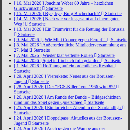
[ 16. Mai 2026 ]
Joachim Weber 80 Jahre – herzlichen
Glückwunsch!
Startseite
[ 15. Mai 2026 ]
Bye, bye, Burg Bucherbach!?
Startseite
[ 14. Mai 2026 ]
Nach wie vor insgesamt auf einem guten
Weg!
Startseite
[ 13. Mai 2026 ]
Ein Triumvirat für die Rettung der Borussia
Startseite
[ 9. Mai 2026 ]
„Wie Mini Cooper gegen Ferrari!“
Startseite
[ 8. Mai 2026 ]
Außerordentliche Mitgliederversammlung am
27. Mai
Startseite
[ 7. Mai 2026 ]
Wieder klar verteilte Rollen
Startseite
[ 4. Mai 2026 ]
Spiel in Limbach früh gelaufen
Startseite
[ 1. Mai 2026 ]
Hoffnung auf ein ordentliches Resultat
Startseite
[ 29. April 2026 ]
Viererkette: Neues aus der Borussen-
Jugend
Startseite
[ 28. April 2026 ]
Der “FCS-Killer” von 1966 wird 85!
Startseite
[ 26. April 2026 ]
Am Rande der Bande – Bildgeschichten
rund um das Spiel gegen Quierschied
Startseite
[ 25. April 2026 ]
Ein torreicher Abend in der Saarlandliga
Startseite
[ 24. April 2026 ]
Doppelpass: Aktuelles aus der Borussen-
Jugend
Startseite
[ 23. April 2026 ]
Auch gegen die Wambe aus der