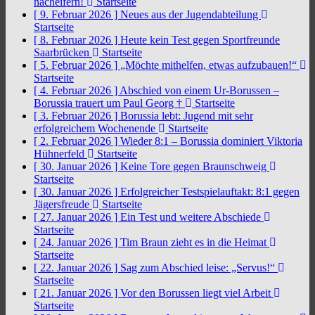
nacheifern!
Startseite
[ 9. Februar 2026 ]
Neues aus der Jugendabteilung
Startseite
[ 8. Februar 2026 ]
Heute kein Test gegen Sportfreunde
Saarbrücken
Startseite
[ 5. Februar 2026 ]
„Möchte mithelfen, etwas aufzubauen!“
Startseite
[ 4. Februar 2026 ]
Abschied von einem Ur-Borussen –
Borussia trauert um Paul Georg †
Startseite
[ 3. Februar 2026 ]
Borussia lebt: Jugend mit sehr
erfolgreichem Wochenende
Startseite
[ 2. Februar 2026 ]
Wieder 8:1 – Borussia dominiert Viktoria
Hühnerfeld
Startseite
[ 30. Januar 2026 ]
Keine Tore gegen Braunschweig
Startseite
[ 30. Januar 2026 ]
Erfolgreicher Testspielauftakt: 8:1 gegen
Jägersfreude
Startseite
[ 27. Januar 2026 ]
Ein Test und weitere Abschiede
Startseite
[ 24. Januar 2026 ]
Tim Braun zieht es in die Heimat
Startseite
[ 22. Januar 2026 ]
Sag zum Abschied leise: „Servus!“
Startseite
[ 21. Januar 2026 ]
Vor den Borussen liegt viel Arbeit
Startseite