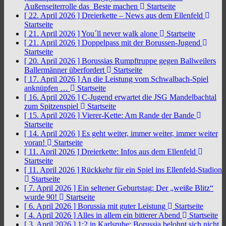
Außenseiterrolle das Beste machen
Startseite
[ 22. April 2026 ]
Dreierkette – News aus dem Ellenfeld
Startseite
[ 21. April 2026 ]
You´ll never walk alone
Startseite
[ 21. April 2026 ]
Doppelpass mit der Borussen-Jugend
Startseite
[ 20. April 2026 ]
Borussias Rumpftruppe gegen Ballweilers
Ballermänner überfordert
Startseite
[ 17. April 2026 ]
An die Leistung vom Schwalbach-Spiel
anknüpfen …
Startseite
[ 16. April 2026 ]
C-Jugend erwartet die JSG Mandelbachtal
zum Spitzenspiel
Startseite
[ 15. April 2026 ]
Vierer-Kette: Am Rande der Bande
Startseite
[ 14. April 2026 ]
Es geht weiter, immer weiter, immer weiter
voran!
Startseite
[ 11. April 2026 ]
Dreierkette: Infos aus dem Ellenfeld
Startseite
[ 11. April 2026 ]
Rückkehr für ein Spiel ins Ellenfeld-Stadion
Startseite
[ 7. April 2026 ]
Ein seltener Geburtstag: Der „weiße Blitz“
wurde 90!
Startseite
[ 6. April 2026 ]
Borussia mit guter Leistung
Startseite
[ 4. April 2026 ]
Alles in allem ein bitterer Abend
Startseite
[ 3. April 2026 ]
1:2 in Karlsruhe: Borussia belohnt sich nicht