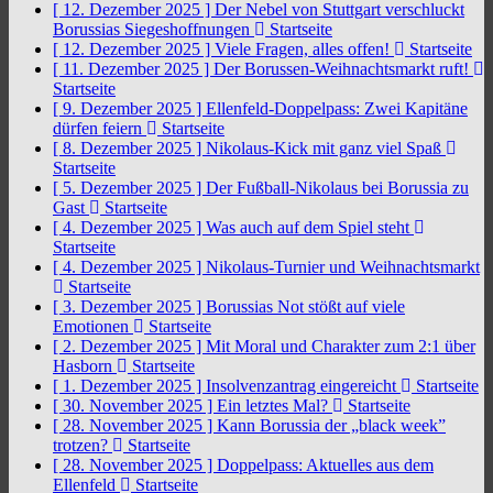
[ 12. Dezember 2025 ]
Der Nebel von Stuttgart verschluckt
Borussias Siegeshoffnungen
Startseite
[ 12. Dezember 2025 ]
Viele Fragen, alles offen!
Startseite
[ 11. Dezember 2025 ]
Der Borussen-Weihnachtsmarkt ruft!
Startseite
[ 9. Dezember 2025 ]
Ellenfeld-Doppelpass: Zwei Kapitäne
dürfen feiern
Startseite
[ 8. Dezember 2025 ]
Nikolaus-Kick mit ganz viel Spaß
Startseite
[ 5. Dezember 2025 ]
Der Fußball-Nikolaus bei Borussia zu
Gast
Startseite
[ 4. Dezember 2025 ]
Was auch auf dem Spiel steht
Startseite
[ 4. Dezember 2025 ]
Nikolaus-Turnier und Weihnachtsmarkt
Startseite
[ 3. Dezember 2025 ]
Borussias Not stößt auf viele
Emotionen
Startseite
[ 2. Dezember 2025 ]
Mit Moral und Charakter zum 2:1 über
Hasborn
Startseite
[ 1. Dezember 2025 ]
Insolvenzantrag eingereicht
Startseite
[ 30. November 2025 ]
Ein letztes Mal?
Startseite
[ 28. November 2025 ]
Kann Borussia der „black week”
trotzen?
Startseite
[ 28. November 2025 ]
Doppelpass: Aktuelles aus dem
Ellenfeld
Startseite