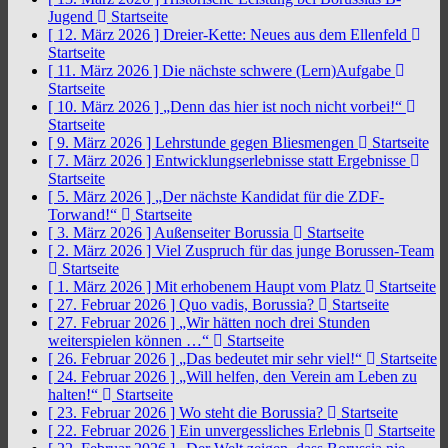
Jugend
Startseite
[ 12. März 2026 ]
Dreier-Kette: Neues aus dem Ellenfeld
Startseite
[ 11. März 2026 ]
Die nächste schwere (Lern)Aufgabe
Startseite
[ 10. März 2026 ]
„Denn das hier ist noch nicht vorbei!“
Startseite
[ 9. März 2026 ]
Lehrstunde gegen Bliesmengen
Startseite
[ 7. März 2026 ]
Entwicklungserlebnisse statt Ergebnisse
Startseite
[ 5. März 2026 ]
„Der nächste Kandidat für die ZDF-
Torwand!“
Startseite
[ 3. März 2026 ]
Außenseiter Borussia
Startseite
[ 2. März 2026 ]
Viel Zuspruch für das junge Borussen-Team
Startseite
[ 1. März 2026 ]
Mit erhobenem Haupt vom Platz
Startseite
[ 27. Februar 2026 ]
Quo vadis, Borussia?
Startseite
[ 27. Februar 2026 ]
„Wir hätten noch drei Stunden
weiterspielen können …“
Startseite
[ 26. Februar 2026 ]
„Das bedeutet mir sehr viel!“
Startseite
[ 24. Februar 2026 ]
„Will helfen, den Verein am Leben zu
halten!“
Startseite
[ 23. Februar 2026 ]
Wo steht die Borussia?
Startseite
[ 22. Februar 2026 ]
Ein unvergessliches Erlebnis
Startseite