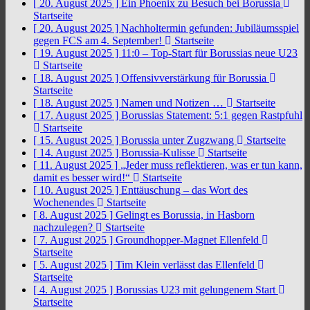
[ 20. August 2025 ]
Ein Phoenix zu Besuch bei Borussia
Startseite
[ 20. August 2025 ]
Nachholtermin gefunden: Jubiläumsspiel
gegen FCS am 4. September!
Startseite
[ 19. August 2025 ]
11:0 – Top-Start für Borussias neue U23
Startseite
[ 18. August 2025 ]
Offensivverstärkung für Borussia
Startseite
[ 18. August 2025 ]
Namen und Notizen …
Startseite
[ 17. August 2025 ]
Borussias Statement: 5:1 gegen Rastpfuhl
Startseite
[ 15. August 2025 ]
Borussia unter Zugzwang
Startseite
[ 14. August 2025 ]
Borussia-Kulisse
Startseite
[ 11. August 2025 ]
„Jeder muss reflektieren, was er tun kann,
damit es besser wird!“
Startseite
[ 10. August 2025 ]
Enttäuschung – das Wort des
Wochenendes
Startseite
[ 8. August 2025 ]
Gelingt es Borussia, in Hasborn
nachzulegen?
Startseite
[ 7. August 2025 ]
Groundhopper-Magnet Ellenfeld
Startseite
[ 5. August 2025 ]
Tim Klein verlässt das Ellenfeld
Startseite
[ 4. August 2025 ]
Borussias U23 mit gelungenem Start
Startseite