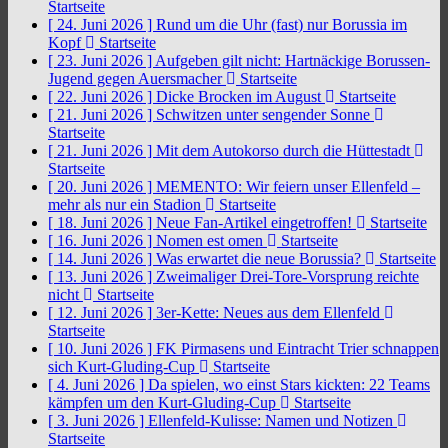
Startseite
[ 24. Juni 2026 ]
Rund um die Uhr (fast) nur Borussia im
Kopf
Startseite
[ 23. Juni 2026 ]
Aufgeben gilt nicht: Hartnäckige Borussen-
Jugend gegen Auersmacher
Startseite
[ 22. Juni 2026 ]
Dicke Brocken im August
Startseite
[ 21. Juni 2026 ]
Schwitzen unter sengender Sonne
Startseite
[ 21. Juni 2026 ]
Mit dem Autokorso durch die Hüttestadt
Startseite
[ 20. Juni 2026 ]
MEMENTO: Wir feiern unser Ellenfeld –
mehr als nur ein Stadion
Startseite
[ 18. Juni 2026 ]
Neue Fan-Artikel eingetroffen!
Startseite
[ 16. Juni 2026 ]
Nomen est omen
Startseite
[ 14. Juni 2026 ]
Was erwartet die neue Borussia?
Startseite
[ 13. Juni 2026 ]
Zweimaliger Drei-Tore-Vorsprung reichte
nicht
Startseite
[ 12. Juni 2026 ]
3er-Kette: Neues aus dem Ellenfeld
Startseite
[ 10. Juni 2026 ]
FK Pirmasens und Eintracht Trier schnappen
sich Kurt-Gluding-Cup
Startseite
[ 4. Juni 2026 ]
Da spielen, wo einst Stars kickten: 22 Teams
kämpfen um den Kurt-Gluding-Cup
Startseite
[ 3. Juni 2026 ]
Ellenfeld-Kulisse: Namen und Notizen
Startseite