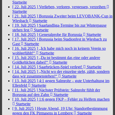
Startseite
[ 22. Juli 2025 ]
Verlieben, verloren, vergessen, verzeihen
Startseite
[ 21. Juli 2025 ]
Borussia Zweiter beim LEVOBANK-Cup in
Wiesbach
Startseite
[ 19. Juli 2025 ]
Saarlandliga-Termine bis zur Winterpause
stehen fest
Startseite
[ 18. Juli 2025 ]
Generalprobe für Borussia
Startseite
[ 17. Juli 2025 ]
Borussia beim Stadionfest in Wiesbach zu
Gast
Startseite
[ 16. Juli 2025 ]
„Ich habe mich noch in keinem Verein so
wohlgefühlt!“
Startseite
[ 15. Juli 2025 ]
„Da ist bestimmt das eine oder andere
Goldkehlchen dabei!“
Startseite
[ 14. Juli 2025 ]
Saarbrücken-Spiel verlegt!
Startseite
[ 14. Juli 2025 ]
„Nicht wo der einzelne steht, zählt, sondern
dass wir zusammenstehen!“
Startseite
[ 13. Juli 2025 ]
4:1 gegen Salmrohr – gute Unterhaltung im
Ellenfeld
Startseite
[ 11. Juli 2025 ]
Nächster Prüfstein: Salmrohr fühlt der
Borussia auf den Zahn
Startseite
[ 10. Juli 2025 ]
1:6 gegen FKP – Fehler zu Helfern machen
Startseite
[ 9. Juli 2025 ]
Heute Abend, 19 Uhr: Standortbestimmung
gegen den FK Pirmasens in Lemberg
Startseite