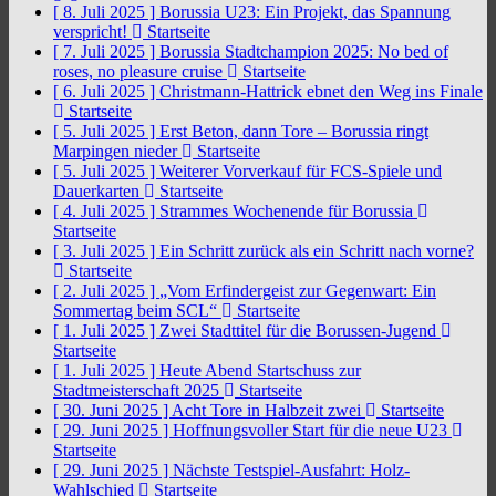
[ 8. Juli 2025 ]
Borussia U23: Ein Projekt, das Spannung
verspricht!
Startseite
[ 7. Juli 2025 ]
Borussia Stadtchampion 2025: No bed of
roses, no pleasure cruise
Startseite
[ 6. Juli 2025 ]
Christmann-Hattrick ebnet den Weg ins Finale
Startseite
[ 5. Juli 2025 ]
Erst Beton, dann Tore – Borussia ringt
Marpingen nieder
Startseite
[ 5. Juli 2025 ]
Weiterer Vorverkauf für FCS-Spiele und
Dauerkarten
Startseite
[ 4. Juli 2025 ]
Strammes Wochenende für Borussia
Startseite
[ 3. Juli 2025 ]
Ein Schritt zurück als ein Schritt nach vorne?
Startseite
[ 2. Juli 2025 ]
„Vom Erfindergeist zur Gegenwart: Ein
Sommertag beim SCL“
Startseite
[ 1. Juli 2025 ]
Zwei Stadttitel für die Borussen-Jugend
Startseite
[ 1. Juli 2025 ]
Heute Abend Startschuss zur
Stadtmeisterschaft 2025
Startseite
[ 30. Juni 2025 ]
Acht Tore in Halbzeit zwei
Startseite
[ 29. Juni 2025 ]
Hoffnungsvoller Start für die neue U23
Startseite
[ 29. Juni 2025 ]
Nächste Testspiel-Ausfahrt: Holz-
Wahlschied
Startseite