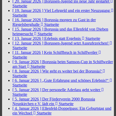
[ 20. Januar 2026 ]
Borussen-Jugend ins neue Jahr gestartet
Startseite
[ 19. Januar 2026 ]
Viel Lehrgeld und ein erster Neuzugang
Startseite
[ 16. Januar 2026 ]
Borussia morgen zu Gast in der
Riegelsberghalle
Startseite
[ 15. Januar 2026 ]
Borussia und das Ellenfeld von Dieben
heimgesucht
Startseite
[ 13. Januar 2026 ]
Erlebnis statt Ergebnis
Startseite
[ 12. Januar 2026 ]
Borussen-Jugend setzt Ausrufezeichen!
Startseite
[ 11. Januar 2026 ]
Kein Schiffbruch in Schiffweiler
Startseite
[ 9. Januar 2026 ]
Borussia beim Samson-Cup in Schiffweiler
am Start
Startseite
[ 8. Januar 2026 ]
Wie geht es weiter bei der Borussia?
Startseite
[ 6. Januar 2026 ]
„Gute Erfahrung und schönes Erlebnis!“
Startseite
[ 5. Januar 2026 ]
Der personelle Aderlass geht weiter
Startseite
[ 5. Januar 2026 ]
Der Förderverein 2000 Borussia
Neunkirchen e.V. lädt ein
Startseite
[ 4. Januar 2026 ]
Ellenfeld-Doppelpass: Ein Geburtstag und
ein Wechsel
Startseite