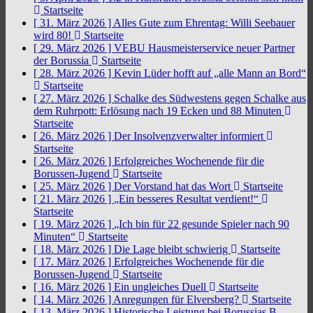
Startseite
[ 31. März 2026 ]
Alles Gute zum Ehrentag: Willi Seebauer
wird 80!
Startseite
[ 29. März 2026 ]
VEBU Hausmeisterservice neuer Partner
der Borussia
Startseite
[ 28. März 2026 ]
Kevin Lüder hofft auf „alle Mann an Bord“
Startseite
[ 27. März 2026 ]
Schalke des Südwestens gegen Schalke aus
dem Ruhrpott: Erlösung nach 19 Ecken und 88 Minuten
Startseite
[ 26. März 2026 ]
Der Insolvenzverwalter informiert
Startseite
[ 26. März 2026 ]
Erfolgreiches Wochenende für die
Borussen-Jugend
Startseite
[ 25. März 2026 ]
Der Vorstand hat das Wort
Startseite
[ 21. März 2026 ]
„Ein besseres Resultat verdient!“
Startseite
[ 19. März 2026 ]
„Ich bin für 22 gesunde Spieler nach 90
Minuten“
Startseite
[ 18. März 2026 ]
Die Lage bleibt schwierig
Startseite
[ 17. März 2026 ]
Erfolgreiches Wochenende für die
Borussen-Jugend
Startseite
[ 16. März 2026 ]
Ein ungleiches Duell
Startseite
[ 14. März 2026 ]
Anregungen für Elversberg?
Startseite
[ 13. März 2026 ]
Historische Leistung bei Borussias B-