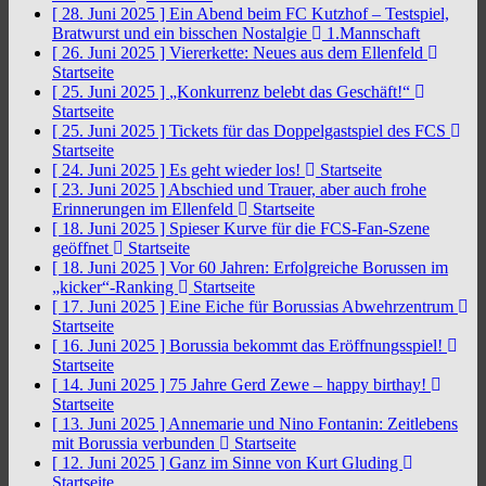
[ 28. Juni 2025 ]
Ein Abend beim FC Kutzhof – Testspiel,
Bratwurst und ein bisschen Nostalgie
1.Mannschaft
[ 26. Juni 2025 ]
Viererkette: Neues aus dem Ellenfeld
Startseite
[ 25. Juni 2025 ]
„Konkurrenz belebt das Geschäft!“
Startseite
[ 25. Juni 2025 ]
Tickets für das Doppelgastspiel des FCS
Startseite
[ 24. Juni 2025 ]
Es geht wieder los!
Startseite
[ 23. Juni 2025 ]
Abschied und Trauer, aber auch frohe
Erinnerungen im Ellenfeld
Startseite
[ 18. Juni 2025 ]
Spieser Kurve für die FCS-Fan-Szene
geöffnet
Startseite
[ 18. Juni 2025 ]
Vor 60 Jahren: Erfolgreiche Borussen im
„kicker“-Ranking
Startseite
[ 17. Juni 2025 ]
Eine Eiche für Borussias Abwehrzentrum
Startseite
[ 16. Juni 2025 ]
Borussia bekommt das Eröffnungsspiel!
Startseite
[ 14. Juni 2025 ]
75 Jahre Gerd Zewe – happy birthay!
Startseite
[ 13. Juni 2025 ]
Annemarie und Nino Fontanin: Zeitlebens
mit Borussia verbunden
Startseite
[ 12. Juni 2025 ]
Ganz im Sinne von Kurt Gluding
Startseite