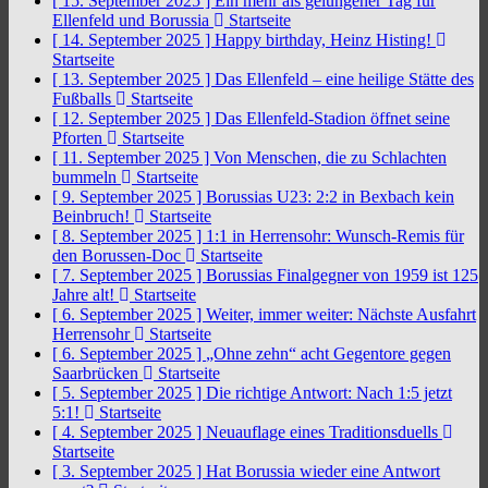
[ 15. September 2025 ]
Ein mehr als gelungener Tag für
Ellenfeld und Borussia
Startseite
[ 14. September 2025 ]
Happy birthday, Heinz Histing!
Startseite
[ 13. September 2025 ]
Das Ellenfeld – eine heilige Stätte des
Fußballs
Startseite
[ 12. September 2025 ]
Das Ellenfeld-Stadion öffnet seine
Pforten
Startseite
[ 11. September 2025 ]
Von Menschen, die zu Schlachten
bummeln
Startseite
[ 9. September 2025 ]
Borussias U23: 2:2 in Bexbach kein
Beinbruch!
Startseite
[ 8. September 2025 ]
1:1 in Herrensohr: Wunsch-Remis für
den Borussen-Doc
Startseite
[ 7. September 2025 ]
Borussias Finalgegner von 1959 ist 125
Jahre alt!
Startseite
[ 6. September 2025 ]
Weiter, immer weiter: Nächste Ausfahrt
Herrensohr
Startseite
[ 6. September 2025 ]
„Ohne zehn“ acht Gegentore gegen
Saarbrücken
Startseite
[ 5. September 2025 ]
Die richtige Antwort: Nach 1:5 jetzt
5:1!
Startseite
[ 4. September 2025 ]
Neuauflage eines Traditionsduells
Startseite
[ 3. September 2025 ]
Hat Borussia wieder eine Antwort