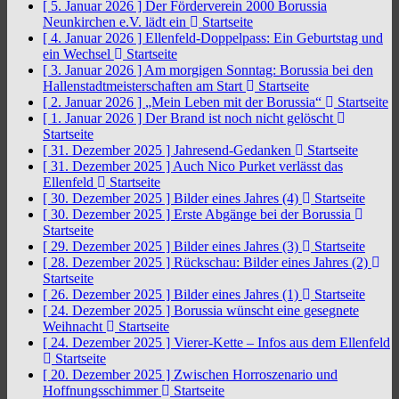
[ 5. Januar 2026 ]
Der Förderverein 2000 Borussia
Neunkirchen e.V. lädt ein
Startseite
[ 4. Januar 2026 ]
Ellenfeld-Doppelpass: Ein Geburtstag und
ein Wechsel
Startseite
[ 3. Januar 2026 ]
Am morgigen Sonntag: Borussia bei den
Hallenstadtmeisterschaften am Start
Startseite
[ 2. Januar 2026 ]
„Mein Leben mit der Borussia“
Startseite
[ 1. Januar 2026 ]
Der Brand ist noch nicht gelöscht
Startseite
[ 31. Dezember 2025 ]
Jahresend-Gedanken
Startseite
[ 31. Dezember 2025 ]
Auch Nico Purket verlässt das
Ellenfeld
Startseite
[ 30. Dezember 2025 ]
Bilder eines Jahres (4)
Startseite
[ 30. Dezember 2025 ]
Erste Abgänge bei der Borussia
Startseite
[ 29. Dezember 2025 ]
Bilder eines Jahres (3)
Startseite
[ 28. Dezember 2025 ]
Rückschau: Bilder eines Jahres (2)
Startseite
[ 26. Dezember 2025 ]
Bilder eines Jahres (1)
Startseite
[ 24. Dezember 2025 ]
Borussia wünscht eine gesegnete
Weihnacht
Startseite
[ 24. Dezember 2025 ]
Vierer-Kette – Infos aus dem Ellenfeld
Startseite
[ 20. Dezember 2025 ]
Zwischen Horroszenario und
Hoffnungsschimmer
Startseite