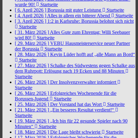
wurde 90!
Startseite
[ 6. April 2026 ]
Borussia mit guter Leistung
Startseite
[ 4. April 2026 ]
Alles in allem ein bitterer Abend
Startseite
[ 3. April 2026 ]
1:2 in Karlsruhe: Borussia belohnt sich nicht
Startseite
[ 31. März 2026 ]
Alles Gute zum Ehrentag: Willi Seebauer
wird 80!
Startseite
[ 29. März 2026 ]
VEBU Hausmeisterservice neuer Partner
der Borussia
Startseite
[ 28. März 2026 ]
Kevin Lüder hofft auf „alle Mann an Bord“
Startseite
[ 27. März 2026 ]
Schalke des Südwestens gegen Schalke aus
dem Ruhrpott: Erlösung nach 19 Ecken und 88 Minuten
Startseite
[ 26. März 2026 ]
Der Insolvenzverwalter informiert
Startseite
[ 26. März 2026 ]
Erfolgreiches Wochenende für die
Borussen-Jugend
Startseite
[ 25. März 2026 ]
Der Vorstand hat das Wort
Startseite
[ 21. März 2026 ]
„Ein besseres Resultat verdient!“
Startseite
[ 19. März 2026 ]
„Ich bin für 22 gesunde Spieler nach 90
Minuten“
Startseite
[ 18. März 2026 ]
Die Lage bleibt schwierig
Startseite
[ 17. März 2026 ]
Erfolgreiches Wochenende für die