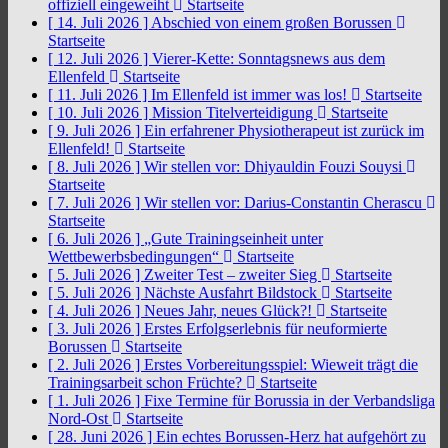
offiziell eingeweiht
Startseite
[ 14. Juli 2026 ]
Abschied von einem großen Borussen
Startseite
[ 12. Juli 2026 ]
Vierer-Kette: Sonntagsnews aus dem
Ellenfeld
Startseite
[ 11. Juli 2026 ]
Im Ellenfeld ist immer was los!
Startseite
[ 10. Juli 2026 ]
Mission Titelverteidigung
Startseite
[ 9. Juli 2026 ]
Ein erfahrener Physiotherapeut ist zurück im
Ellenfeld!
Startseite
[ 8. Juli 2026 ]
Wir stellen vor: Dhiyauldin Fouzi Souysi
Startseite
[ 7. Juli 2026 ]
Wir stellen vor: Darius-Constantin Cherascu
Startseite
[ 6. Juli 2026 ]
„Gute Trainingseinheit unter
Wettbewerbsbedingungen“
Startseite
[ 5. Juli 2026 ]
Zweiter Test – zweiter Sieg
Startseite
[ 5. Juli 2026 ]
Nächste Ausfahrt Bildstock
Startseite
[ 4. Juli 2026 ]
Neues Jahr, neues Glück?!
Startseite
[ 3. Juli 2026 ]
Erstes Erfolgserlebnis für neuformierte
Borussen
Startseite
[ 2. Juli 2026 ]
Erstes Vorbereitungsspiel: Wieweit trägt die
Trainingsarbeit schon Früchte?
Startseite
[ 1. Juli 2026 ]
Fixe Termine für Borussia in der Verbandsliga
Nord-Ost
Startseite
[ 28. Juni 2026 ]
Ein echtes Borussen-Herz hat aufgehört zu