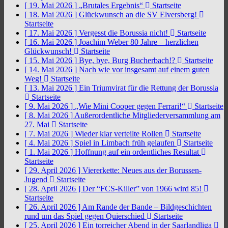
[ 19. Mai 2026 ]
„Brutales Ergebnis“
Startseite
[ 18. Mai 2026 ]
Glückwunsch an die SV Elversberg!
Startseite
[ 17. Mai 2026 ]
Vergesst die Borussia nicht!
Startseite
[ 16. Mai 2026 ]
Joachim Weber 80 Jahre – herzlichen
Glückwunsch!
Startseite
[ 15. Mai 2026 ]
Bye, bye, Burg Bucherbach!?
Startseite
[ 14. Mai 2026 ]
Nach wie vor insgesamt auf einem guten
Weg!
Startseite
[ 13. Mai 2026 ]
Ein Triumvirat für die Rettung der Borussia
Startseite
[ 9. Mai 2026 ]
„Wie Mini Cooper gegen Ferrari!“
Startseite
[ 8. Mai 2026 ]
Außerordentliche Mitgliederversammlung am
27. Mai
Startseite
[ 7. Mai 2026 ]
Wieder klar verteilte Rollen
Startseite
[ 4. Mai 2026 ]
Spiel in Limbach früh gelaufen
Startseite
[ 1. Mai 2026 ]
Hoffnung auf ein ordentliches Resultat
Startseite
[ 29. April 2026 ]
Viererkette: Neues aus der Borussen-
Jugend
Startseite
[ 28. April 2026 ]
Der “FCS-Killer” von 1966 wird 85!
Startseite
[ 26. April 2026 ]
Am Rande der Bande – Bildgeschichten
rund um das Spiel gegen Quierschied
Startseite
[ 25. April 2026 ]
Ein torreicher Abend in der Saarlandliga