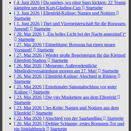
[ 4. Juni 2026 ]
Da spielen, wo einst Stars kickten: 22 Teams
kämpfen um den Kurt-Gluding-Cup
Startseite
[ 3. Juni 2026 ]
Ellenfeld-Kulisse: Namen und Notizen
Startseite
[ 1. Juni 2026 ]
Titel und Vizemeisterschaft für die Borussen-
Jugend!
Startseite
[ 28. Mai 2026 ]
„Ein helles Licht bei der Nacht angezünd´t“
Startseite
[ 27. Mai 2026 ]
Eilmeldung: Borussia hat einen neuen
Vorstand!
Startseite
[ 27. Mai 2026 ]
Wieder große Begeisterung für das Kleinod
Ellenfeld-Stadion
Startseite
[ 26. Mai 2026 ]
Memento: Außerordentliche
Mitgliederversammlung morgen am 27. Mai!
Startseite
[ 26. Mai 2026 ]
Ellenfeld-Kulisse: Abschied in Bildern
Startseite
[ 25. Mai 2026 ]
Emotionaler Saisonabschluss vor guter
Kulisse
Startseite
[ 23. Mai 2026 ]
Die vier Musketiere aus dem Ellenfeld
Startseite
[ 23. Mai 2026 ]
3er-Kette: Namen und Notizen aus dem
Ellenfeld
Startseite
[ 22. Mai 2026 ]
Abschied von der Saarlandliga
Startseite
[ 20. Mai 2026 ]
Deftige Schlappe, erstes Borussen-Tor und
ein Spielabbruch
Startseite