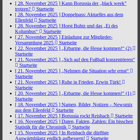
[ 28. November 2025 ]
Kann Borussia der „black week”
trotzen?
Startseite
[ 28. November 2025 ]
Doppelpass: Aktuelles aus dem
Ellenfeld
Startseite
[ 28. November 2025 ]
Horst Buhtz und das „Ei des
Kolumbus“
Startseite
[ 27. November 2025 ]
Einladung zur Mitglieder-
Versammlung 2025
Startseite
[ 22. November 2025 ]
„Erbarme, die Hesse kommen!“ (2)
Startseite
[ 21. November 2025 ]
„Sich auf den Fußball konzentrieren“
Startseite
[ 21. November 2025 ]
„Nehmen die Situation sehr ernst“
Startseite
[ 21. November 2025 ]
Ruhe in Frieden, Erwin Türk!
Startseite
[ 20. November 2025 ]
„Erbarme, die Hesse kommen!“ (1)
Startseite
[ 18. November 2025 ]
Namen, Bilder, Notizen – Newsmix
aus dem Ellenfeld
Startseite
[ 17. November 2025 ]
Borussia rockt Reisbach
Startseite
[ 16. November 2025 ]
Daten, Fakten, Zahlen: Ein bisschen
Statistik für die Chronistik
Startseite
[ 15. November 2025 ]
In Reisbach die dürftige
Auswärtsbilanz endlich aufbessern!
Startseite