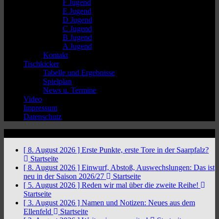
F Jugend
E Jugend
D Jugend
C Jugend
B Jugend
A Jugend
Kontakt
Tischkicker
Tabelle und Ergebnisse
Spielplan
News u. Termine
Video
Impressum
Datenschutz
News Ticker
[ 8. August 2026 ]
Erste Punkte, erste Tore in der Saarpfalz?
Startseite
[ 8. August 2026 ]
Einwurf, Abstoß, Auswechslungen: Das ist
neu in der Saison 2026/27
Startseite
[ 5. August 2026 ]
Reden wir mal über die zweite Reihe!
Startseite
[ 3. August 2026 ]
Namen und Notizen: Neues aus dem
Ellenfeld
Startseite