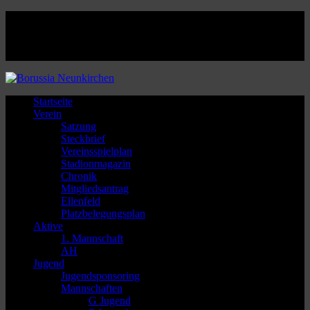
Facebook
Twitter
Instagram
Youtube
Startseite
Verein
Satzung
Steckbrief
Vereinsspielplan
Stadionmagazin
Chronik
Mitgliedsantrag
Ellenfeld
Platzbelegungsplan
Aktive
1. Mannschaft
AH
Jugend
Jugendsponsoring
Mannschaften
G Jugend