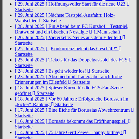
[ 29. Juni 2025 ]
Hoffnungsvoller Start für die neue U23
Startseite
[ 29. Juni 2025 ]
Nächste Testspiel-Ausfahrt: Holz-
Wahlschied
Startseite
[ 28. Juni 2025 ]
Ein Abend beim FC Kutzhof – Testspiel,
Bratwurst und ein bisschen Nostalgie
1.Mannschaft
[ 26. Juni 2025 ]
Viererkette: Neues aus dem Ellenfeld
Startseite
[ 25. Juni 2025 ]
„Konkurrenz belebt das Geschäft!“
Startseite
[ 25. Juni 2025 ]
Tickets für das Doppelgastspiel des FCS
Startseite
[ 24. Juni 2025 ]
Es geht wieder los!
Startseite
[ 23. Juni 2025 ]
Abschied und Trauer, aber auch frohe
Erinnerungen im Ellenfeld
Startseite
[ 18. Juni 2025 ]
Spieser Kurve für die FCS-Fan-Szene
geöffnet
Startseite
[ 18. Juni 2025 ]
Vor 60 Jahren: Erfolgreiche Borussen im
„kicker“-Ranking
Startseite
[ 17. Juni 2025 ]
Eine Eiche für Borussias Abwehrzentrum
Startseite
[ 16. Juni 2025 ]
Borussia bekommt das Eröffnungsspiel!
Startseite
[ 14. Juni 2025 ]
75 Jahre Gerd Zewe – happy birthay!
Startseite