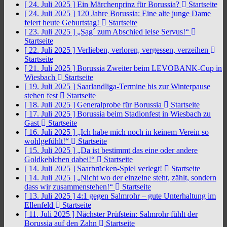
[ 24. Juli 2025 ]
Ein Märchenprinz für Borussia?
Startseite
[ 24. Juli 2025 ]
120 Jahre Borussia: Eine alte junge Dame
feiert heute Geburtstag!
Startseite
[ 23. Juli 2025 ]
„Sag´ zum Abschied leise Servus!“
Startseite
[ 22. Juli 2025 ]
Verlieben, verloren, vergessen, verzeihen
Startseite
[ 21. Juli 2025 ]
Borussia Zweiter beim LEVOBANK-Cup in
Wiesbach
Startseite
[ 19. Juli 2025 ]
Saarlandliga-Termine bis zur Winterpause
stehen fest
Startseite
[ 18. Juli 2025 ]
Generalprobe für Borussia
Startseite
[ 17. Juli 2025 ]
Borussia beim Stadionfest in Wiesbach zu
Gast
Startseite
[ 16. Juli 2025 ]
„Ich habe mich noch in keinem Verein so
wohlgefühlt!“
Startseite
[ 15. Juli 2025 ]
„Da ist bestimmt das eine oder andere
Goldkehlchen dabei!“
Startseite
[ 14. Juli 2025 ]
Saarbrücken-Spiel verlegt!
Startseite
[ 14. Juli 2025 ]
„Nicht wo der einzelne steht, zählt, sondern
dass wir zusammenstehen!“
Startseite
[ 13. Juli 2025 ]
4:1 gegen Salmrohr – gute Unterhaltung im
Ellenfeld
Startseite
[ 11. Juli 2025 ]
Nächster Prüfstein: Salmrohr fühlt der
Borussia auf den Zahn
Startseite