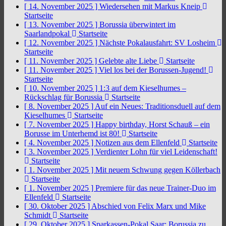
[ 14. November 2025 ]
Wiedersehen mit Markus Kneip
Startseite
[ 13. November 2025 ]
Borussia überwintert im
Saarlandpokal
Startseite
[ 12. November 2025 ]
Nächste Pokalausfahrt: SV Losheim
Startseite
[ 11. November 2025 ]
Gelebte alte Liebe
Startseite
[ 11. November 2025 ]
Viel los bei der Borussen-Jugend!
Startseite
[ 10. November 2025 ]
1:3 auf dem Kieselhumes –
Rückschlag für Borussia
Startseite
[ 8. November 2025 ]
Auf ein Neues: Traditionsduell auf dem
Kieselhumes
Startseite
[ 7. November 2025 ]
Happy birthday, Horst Schauß – ein
Borusse im Unterhemd ist 80!
Startseite
[ 4. November 2025 ]
Notizen aus dem Ellenfeld
Startseite
[ 3. November 2025 ]
Verdienter Lohn für viel Leidenschaft!
Startseite
[ 1. November 2025 ]
Mit neuem Schwung gegen Köllerbach
Startseite
[ 1. November 2025 ]
Premiere für das neue Trainer-Duo im
Ellenfeld
Startseite
[ 30. Oktober 2025 ]
Abschied von Felix Marx und Mike
Schmidt
Startseite
[ 29. Oktober 2025 ]
Sparkassen-Pokal Saar: Borussia zu