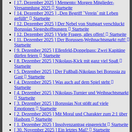
[ 17. Dezember 2025 ]
Memento: Morgen Mitglieder-
Versammlung 2025
Startseite
[ 14. Dezember 2025 ]
„Den Begriff `Verein´ mit Leben
gefüllt“
Startseite
[ 12. Dezember 2025 ]
Der Nebel von Stuttgart verschluckt
Borussias Siegeshoffnungen
Startseite
[ 12. Dezember 2025 ]
Viele Fragen, alles offen!
Startseite
[ 11. Dezember 2025 ]
Der Borussen-Weihnachtsmarkt ruft!
Startseite
[ 9. Dezember 2025 ]
Ellenfeld-Doppelpass: Zwei Kapitäne
dürfen feiern
Startseite
[ 8. Dezember 2025 ]
Nikolaus-Kick mit ganz viel Spaß
Startseite
[ 5. Dezember 2025 ]
Der Fußball-Nikolaus bei Borussia zu
Gast
Startseite
[ 4. Dezember 2025 ]
Was auch auf dem Spiel steht
Startseite
[ 4. Dezember 2025 ]
Nikolaus-Turnier und Weihnachtsmarkt
Startseite
[ 3. Dezember 2025 ]
Borussias Not stößt auf viele
Emotionen
Startseite
[ 2. Dezember 2025 ]
Mit Moral und Charakter zum 2:1 über
Hasborn
Startseite
[ 1. Dezember 2025 ]
Insolvenzantrag eingereicht
Startseite
[ 30. November 2025 ]
Ein letztes Mal?
Startseite