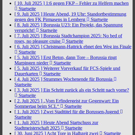
[ 10. Juli 2025 ]
1:6 gegen FKP – Fehler zu Helfern machen
Startseite
[ 9. Juli 2025 ]
Heute Abend, 19 Uhr: Standortbestimmung
gegen den FK Pirmasens in Lemberg
Startseite
[ 8. Juli 2025 ]
Borussia U23: Ein Projekt, das Spannung
verspricht!
Startseite
[ 7. Juli 2025 ]
Borussia Stadtchampion 2025: No bed of
roses, no pleasure cruise
Startseite
[ 6. Juli 2025 ]
Christmann-Hattrick ebnet den Weg ins Finale
Startseite
[ 5. Juli 2025 ]
Erst Beton, dann Tore – Borussia ringt
Marpingen nieder
Startseite
[ 5. Juli 2025 ]
Weiterer Vorverkauf für FCS-Spiele und
Dauerkarten
Startseite
[ 4. Juli 2025 ]
Strammes Wochenende für Borussia
Startseite
[ 3. Juli 2025 ]
Ein Schritt zurück als ein Schritt nach vorne?
Startseite
[ 2. Juli 2025 ]
„Vom Erfindergeist zur Gegenwart: Ein
Sommertag beim SCL“
Startseite
[ 1. Juli 2025 ]
Zwei Stadttitel für die Borussen-Jugend
Startseite
[ 1. Juli 2025 ]
Heute Abend Startschuss zur
Stadtmeisterschaft 2025
Startseite
[ 30. Juni 2025 ]
Acht Tore in Halbzeit zwei
Startseite