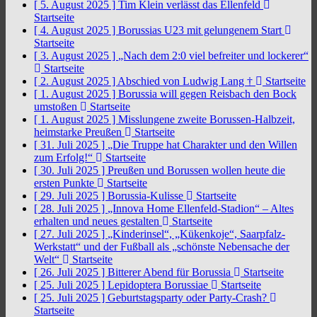
[ 5. August 2025 ]
Tim Klein verlässt das Ellenfeld
Startseite
[ 4. August 2025 ]
Borussias U23 mit gelungenem Start
Startseite
[ 3. August 2025 ]
„Nach dem 2:0 viel befreiter und lockerer“
Startseite
[ 2. August 2025 ]
Abschied von Ludwig Lang †
Startseite
[ 1. August 2025 ]
Borussia will gegen Reisbach den Bock
umstoßen
Startseite
[ 1. August 2025 ]
Misslungene zweite Borussen-Halbzeit,
heimstarke Preußen
Startseite
[ 31. Juli 2025 ]
„Die Truppe hat Charakter und den Willen
zum Erfolg!“
Startseite
[ 30. Juli 2025 ]
Preußen und Borussen wollen heute die
ersten Punkte
Startseite
[ 29. Juli 2025 ]
Borussia-Kulisse
Startseite
[ 28. Juli 2025 ]
„Innova Home Ellenfeld-Stadion“ – Altes
erhalten und neues gestalten
Startseite
[ 27. Juli 2025 ]
„Kinderinsel“, „Kükenkoje“, Saarpfalz-
Werkstatt“ und der Fußball als „schönste Nebensache der
Welt“
Startseite
[ 26. Juli 2025 ]
Bitterer Abend für Borussia
Startseite
[ 25. Juli 2025 ]
Lepidoptera Borussiae
Startseite
[ 25. Juli 2025 ]
Geburtstagsparty oder Party-Crash?
Startseite