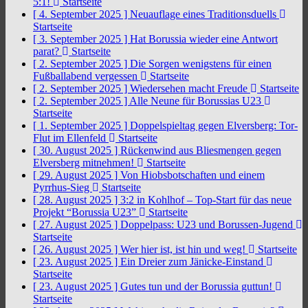
5:1!
Startseite
[ 4. September 2025 ]
Neuauflage eines Traditionsduells
Startseite
[ 3. September 2025 ]
Hat Borussia wieder eine Antwort
parat?
Startseite
[ 2. September 2025 ]
Die Sorgen wenigstens für einen
Fußballabend vergessen
Startseite
[ 2. September 2025 ]
Wiedersehen macht Freude
Startseite
[ 2. September 2025 ]
Alle Neune für Borussias U23
Startseite
[ 1. September 2025 ]
Doppelspieltag gegen Elversberg: Tor-
Flut im Ellenfeld
Startseite
[ 30. August 2025 ]
Rückenwind aus Bliesmengen gegen
Elversberg mitnehmen!
Startseite
[ 29. August 2025 ]
Von Hiobsbotschaften und einem
Pyrrhus-Sieg
Startseite
[ 28. August 2025 ]
3:2 in Kohlhof – Top-Start für das neue
Projekt “Borussia U23”
Startseite
[ 27. August 2025 ]
Doppelpass: U23 und Borussen-Jugend
Startseite
[ 26. August 2025 ]
Wer hier ist, ist hin und weg!
Startseite
[ 23. August 2025 ]
Ein Dreier zum Jänicke-Einstand
Startseite
[ 23. August 2025 ]
Gutes tun und der Borussia guttun!
Startseite