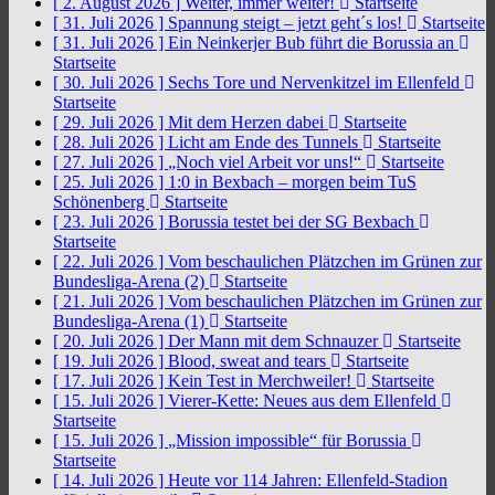
[ 2. August 2026 ]
Weiter, immer weiter!
Startseite
[ 31. Juli 2026 ]
Spannung steigt – jetzt geht´s los!
Startseite
[ 31. Juli 2026 ]
Ein Neinkerjer Bub führt die Borussia an
Startseite
[ 30. Juli 2026 ]
Sechs Tore und Nervenkitzel im Ellenfeld
Startseite
[ 29. Juli 2026 ]
Mit dem Herzen dabei
Startseite
[ 28. Juli 2026 ]
Licht am Ende des Tunnels
Startseite
[ 27. Juli 2026 ]
„Noch viel Arbeit vor uns!“
Startseite
[ 25. Juli 2026 ]
1:0 in Bexbach – morgen beim TuS
Schönenberg
Startseite
[ 23. Juli 2026 ]
Borussia testet bei der SG Bexbach
Startseite
[ 22. Juli 2026 ]
Vom beschaulichen Plätzchen im Grünen zur
Bundesliga-Arena (2)
Startseite
[ 21. Juli 2026 ]
Vom beschaulichen Plätzchen im Grünen zur
Bundesliga-Arena (1)
Startseite
[ 20. Juli 2026 ]
Der Mann mit dem Schnauzer
Startseite
[ 19. Juli 2026 ]
Blood, sweat and tears
Startseite
[ 17. Juli 2026 ]
Kein Test in Merchweiler!
Startseite
[ 15. Juli 2026 ]
Vierer-Kette: Neues aus dem Ellenfeld
Startseite
[ 15. Juli 2026 ]
„Mission impossible“ für Borussia
Startseite
[ 14. Juli 2026 ]
Heute vor 114 Jahren: Ellenfeld-Stadion