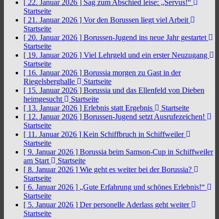
[ 22. Januar 2026 ]
Sag zum Abschied leise: „Servus!“
Startseite
[ 21. Januar 2026 ]
Vor den Borussen liegt viel Arbeit
Startseite
[ 20. Januar 2026 ]
Borussen-Jugend ins neue Jahr gestartet
Startseite
[ 19. Januar 2026 ]
Viel Lehrgeld und ein erster Neuzugang
Startseite
[ 16. Januar 2026 ]
Borussia morgen zu Gast in der
Riegelsberghalle
Startseite
[ 15. Januar 2026 ]
Borussia und das Ellenfeld von Dieben
heimgesucht
Startseite
[ 13. Januar 2026 ]
Erlebnis statt Ergebnis
Startseite
[ 12. Januar 2026 ]
Borussen-Jugend setzt Ausrufezeichen!
Startseite
[ 11. Januar 2026 ]
Kein Schiffbruch in Schiffweiler
Startseite
[ 9. Januar 2026 ]
Borussia beim Samson-Cup in Schiffweiler
am Start
Startseite
[ 8. Januar 2026 ]
Wie geht es weiter bei der Borussia?
Startseite
[ 6. Januar 2026 ]
„Gute Erfahrung und schönes Erlebnis!“
Startseite
[ 5. Januar 2026 ]
Der personelle Aderlass geht weiter
Startseite