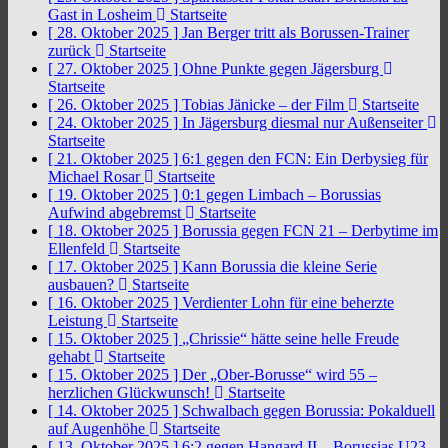
Gast in Losheim
Startseite
[ 28. Oktober 2025 ]
Jan Berger tritt als Borussen-Trainer
zurück
Startseite
[ 27. Oktober 2025 ]
Ohne Punkte gegen Jägersburg
Startseite
[ 26. Oktober 2025 ]
Tobias Jänicke – der Film
Startseite
[ 24. Oktober 2025 ]
In Jägersburg diesmal nur Außenseiter
Startseite
[ 21. Oktober 2025 ]
6:1 gegen den FCN: Ein Derbysieg für
Michael Rosar
Startseite
[ 19. Oktober 2025 ]
0:1 gegen Limbach – Borussias
Aufwind abgebremst
Startseite
[ 18. Oktober 2025 ]
Borussia gegen FCN 21 – Derbytime im
Ellenfeld
Startseite
[ 17. Oktober 2025 ]
Kann Borussia die kleine Serie
ausbauen?
Startseite
[ 16. Oktober 2025 ]
Verdienter Lohn für eine beherzte
Leistung
Startseite
[ 15. Oktober 2025 ]
„Chrissie“ hätte seine helle Freude
gehabt
Startseite
[ 15. Oktober 2025 ]
Der „Ober-Borusse“ wird 55 –
herzlichen Glückwunsch!
Startseite
[ 14. Oktober 2025 ]
Schwalbach gegen Borussia: Pokalduell
auf Augenhöhe
Startseite
[ 13. Oktober 2025 ]
6:2 gegen Hangard II – Borussias U23