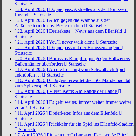
Startseite
[ 24. April 2026 ]
Doppelpass: Aktuelles aus der Borussen-
Jugend
Startseite
[ 23. April 2026 ]
Auch gegen die Wambe aus der
Außenseiterrolle das Beste machen
Startseite
[ 22. April 2026 ]
Dreierkette – News aus dem Ellenfeld
Startseite
[ 21. April 2026 ]
You´ll never walk alone
Startseite
[ 21. April 2026 ]
Doppelpass mit der Borussen-Jugend
Startseite
[ 20. April 2026 ]
Borussias Rumpftruppe gegen Ballweilers
Ballermänner überfordert
Startseite
[ 17. April 2026 ]
An die Leistung vom Schwalbach-Spiel
anknüpfen …
Startseite
[ 16. April 2026 ]
C-Jugend erwartet die JSG Mandelbachtal
zum Spitzenspiel
Startseite
[ 15. April 2026 ]
Vierer-Kette: Am Rande der Bande
Startseite
[ 14. April 2026 ]
Es geht weiter, immer weiter, immer weiter
voran!
Startseite
[ 11. April 2026 ]
Dreierkette: Infos aus dem Ellenfeld
Startseite
[ 11. April 2026 ]
Rückkehr für ein Spiel ins Ellenfeld-Stadion
Startseite
[ 7. April 2026 ]
Ein seltener Geburtstag: Der „weiße Blitz“