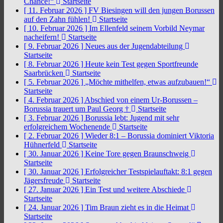
Chance!“
Startseite
[ 11. Februar 2026 ]
FV Biesingen will den jungen Borussen
auf den Zahn fühlen!
Startseite
[ 10. Februar 2026 ]
Im Ellenfeld seinem Vorbild Neymar
nacheifern!
Startseite
[ 9. Februar 2026 ]
Neues aus der Jugendabteilung
Startseite
[ 8. Februar 2026 ]
Heute kein Test gegen Sportfreunde
Saarbrücken
Startseite
[ 5. Februar 2026 ]
„Möchte mithelfen, etwas aufzubauen!“
Startseite
[ 4. Februar 2026 ]
Abschied von einem Ur-Borussen –
Borussia trauert um Paul Georg †
Startseite
[ 3. Februar 2026 ]
Borussia lebt: Jugend mit sehr
erfolgreichem Wochenende
Startseite
[ 2. Februar 2026 ]
Wieder 8:1 – Borussia dominiert Viktoria
Hühnerfeld
Startseite
[ 30. Januar 2026 ]
Keine Tore gegen Braunschweig
Startseite
[ 30. Januar 2026 ]
Erfolgreicher Testspielauftakt: 8:1 gegen
Jägersfreude
Startseite
[ 27. Januar 2026 ]
Ein Test und weitere Abschiede
Startseite
[ 24. Januar 2026 ]
Tim Braun zieht es in die Heimat
Startseite