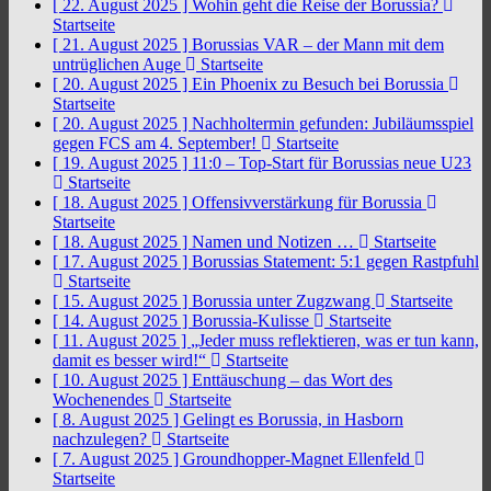
[ 22. August 2025 ]
Wohin geht die Reise der Borussia?
Startseite
[ 21. August 2025 ]
Borussias VAR – der Mann mit dem
untrüglichen Auge
Startseite
[ 20. August 2025 ]
Ein Phoenix zu Besuch bei Borussia
Startseite
[ 20. August 2025 ]
Nachholtermin gefunden: Jubiläumsspiel
gegen FCS am 4. September!
Startseite
[ 19. August 2025 ]
11:0 – Top-Start für Borussias neue U23
Startseite
[ 18. August 2025 ]
Offensivverstärkung für Borussia
Startseite
[ 18. August 2025 ]
Namen und Notizen …
Startseite
[ 17. August 2025 ]
Borussias Statement: 5:1 gegen Rastpfuhl
Startseite
[ 15. August 2025 ]
Borussia unter Zugzwang
Startseite
[ 14. August 2025 ]
Borussia-Kulisse
Startseite
[ 11. August 2025 ]
„Jeder muss reflektieren, was er tun kann,
damit es besser wird!“
Startseite
[ 10. August 2025 ]
Enttäuschung – das Wort des
Wochenendes
Startseite
[ 8. August 2025 ]
Gelingt es Borussia, in Hasborn
nachzulegen?
Startseite
[ 7. August 2025 ]
Groundhopper-Magnet Ellenfeld
Startseite