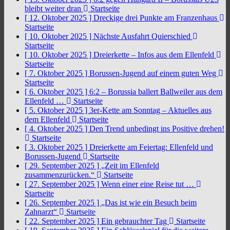
bleibt weiter dran
Startseite
[ 12. Oktober 2025 ]
Dreckige drei Punkte am Franzenhaus
Startseite
[ 10. Oktober 2025 ]
Nächste Ausfahrt Quierschied
Startseite
[ 10. Oktober 2025 ]
Dreierkette – Infos aus dem Ellenfeld
Startseite
[ 7. Oktober 2025 ]
Borussen-Jugend auf einem guten Weg
Startseite
[ 6. Oktober 2025 ]
6:2 – Borussia ballert Ballweiler aus dem
Ellenfeld …
Startseite
[ 5. Oktober 2025 ]
3er-Kette am Sonntag – Aktuelles aus
dem Ellenfeld
Startseite
[ 4. Oktober 2025 ]
Den Trend unbedingt ins Positive drehen!
Startseite
[ 3. Oktober 2025 ]
Dreierkette am Feiertag: Ellenfeld und
Borussen-Jugend
Startseite
[ 29. September 2025 ]
„Zeit im Ellenfeld
zusammenzurücken.“
Startseite
[ 27. September 2025 ]
Wenn einer eine Reise tut …
Startseite
[ 26. September 2025 ]
„Das ist wie ein Besuch beim
Zahnarzt“
Startseite
[ 22. September 2025 ]
Ein gebrauchter Tag
Startseite