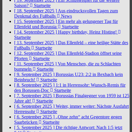
[ 19. September 2025 ]
Ein Schlüsselspiel für die weitere
Saison?
Startseite
[ 18. September 2025 ]
Aus eindrucksvollen Tagen zum
Denkmal des Fußballs
News
[ 15. September 2025 ]
Ein mehr als gelungener Tag für
Ellenfeld und Borussia
Startseite
[ 14. September 2025 ]
Happy birthday, Heinz Histing!
Startseite
[ 13. September 2025 ]
Das Ellenfeld – eine heilige Stätte des
Fußballs
Startseite
[ 12. September 2025 ]
Das Ellenfeld-Stadion öffnet seine
Pforten
Startseite
[ 11. September 2025 ]
Von Menschen, die zu Schlachten
bummeln
Startseite
[ 9. September 2025 ]
Borussias U23: 2:2 in Bexbach kein
Beinbruch!
Startseite
[ 8. September 2025 ]
1:1 in Herrensohr: Wunsch-Remis für
den Borussen-Doc
Startseite
[ 7. September 2025 ]
Borussias Finalgegner von 1959 ist 125
Jahre alt!
Startseite
[ 6. September 2025 ]
Weiter, immer weiter: Nächste Ausfahrt
Herrensohr
Startseite
[ 6. September 2025 ]
„Ohne zehn“ acht Gegentore gegen
Saarbrücken
Startseite
[ 5. September 2025 ]
Die richtige Antwort: Nach 1:5 jetzt