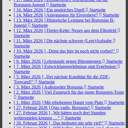
Borussen-Jugend
Startseite
[ 16. März 2026 ]
Ein ungleiches Duell
Startseite
[ 14. März 2026 ]
Anregungen für Elversberg?
Startseite
[ 13. März 2026 ]
Historische Leistung bei Borussias B-
Jugend
Startseite
[ 12. März 2026 ]
Dreier-Kette: Neues aus dem Ellenfeld
Startseite
[ 11. März 2026 ]
Die nächste schwere (Lern)Aufgabe
Startseite
[ 10. März 2026 ]
„Denn das hier ist noch nicht vorbei!“
Startseite
[ 9. März 2026 ]
Lehrstunde gegen Bliesmengen
Startseite
[ 7. März 2026 ]
Entwicklungserlebnisse statt Ergebnisse
Startseite
[ 5. März 2026 ]
„Der nächste Kandidat für die ZDF-
Torwand!“
Startseite
[ 3. März 2026 ]
Außenseiter Borussia
Startseite
[ 2. März 2026 ]
Viel Zuspruch für das junge Borussen-Team
Startseite
[ 1. März 2026 ]
Mit erhobenem Haupt vom Platz
Startseite
[ 27. Februar 2026 ]
Quo vadis, Borussia?
Startseite
[ 27. Februar 2026 ]
„Wir hätten noch drei Stunden
weiterspielen können …“
Startseite
[ 26. Februar 2026 ]
„Das bedeutet mir sehr viel!“
Startseite