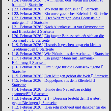
[ 24. Februar 2026 ]
„Will helfen, den Verein am Leben zu
halten!“
Startseite
[ 23. Februar 2026 ]
Wo steht die Borussia?
Startseite
[ 22. Februar 2026 ]
Ein unvergessliches Erlebnis
Startseite
[ 22. Februar 2026 ]
„Der Welt zeigen, dass Borussia nie
untergeht!“
Startseite
[ 21. Februar 2026 ]
Nach Altenkessel ist vor Ommersheim
und Blieskastel
Startseite
[ 20. Februar 2026 ]
Ein junger Borusse schießt sich an die
Torwand …
Startseite
[ 19. Februar 2026 ]
Historisch gesehen sogar ein kleines
Traditionsduell
Startseite
[ 18. Februar 2026 ]
Wie Phönix aus der Asche …
Startseite
[ 17. Februar 2026 ]
Ein junger Mann mit Tasmania-
Erfahrung
Startseite
[ 16. Februar 2026 ]
Drei Siege für die Borussen-Jugend
Startseite
[ 15. Februar 2026 ]
Den Mutigen gehört die Welt
Startseite
[ 15. Februar 2026 ]
Doppelpass aus dem Ellenfeld
Startseite
[ 14. Februar 2026 ]
„Finde den Neuaufbau richtig
spannend!“
Startseite
[ 13. Februar 2026 ]
2:1 – Borussia besteht den Härtetest
gegen Biesingen
Startseite
[ 12. Februar 2026 ]
„Bin sehr motiviert und dankbar für die