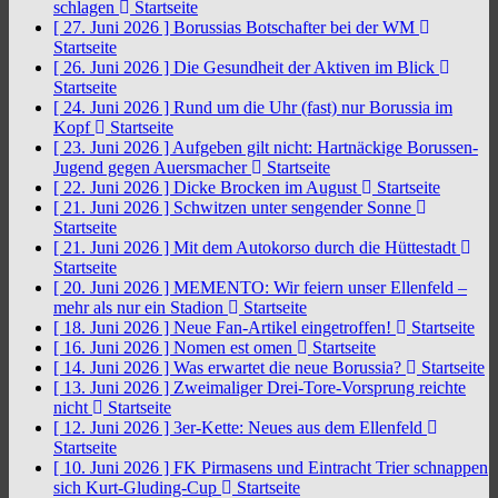
schlagen
Startseite
[ 27. Juni 2026 ]
Borussias Botschafter bei der WM
Startseite
[ 26. Juni 2026 ]
Die Gesundheit der Aktiven im Blick
Startseite
[ 24. Juni 2026 ]
Rund um die Uhr (fast) nur Borussia im
Kopf
Startseite
[ 23. Juni 2026 ]
Aufgeben gilt nicht: Hartnäckige Borussen-
Jugend gegen Auersmacher
Startseite
[ 22. Juni 2026 ]
Dicke Brocken im August
Startseite
[ 21. Juni 2026 ]
Schwitzen unter sengender Sonne
Startseite
[ 21. Juni 2026 ]
Mit dem Autokorso durch die Hüttestadt
Startseite
[ 20. Juni 2026 ]
MEMENTO: Wir feiern unser Ellenfeld –
mehr als nur ein Stadion
Startseite
[ 18. Juni 2026 ]
Neue Fan-Artikel eingetroffen!
Startseite
[ 16. Juni 2026 ]
Nomen est omen
Startseite
[ 14. Juni 2026 ]
Was erwartet die neue Borussia?
Startseite
[ 13. Juni 2026 ]
Zweimaliger Drei-Tore-Vorsprung reichte
nicht
Startseite
[ 12. Juni 2026 ]
3er-Kette: Neues aus dem Ellenfeld
Startseite
[ 10. Juni 2026 ]
FK Pirmasens und Eintracht Trier schnappen
sich Kurt-Gluding-Cup
Startseite