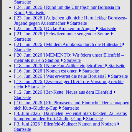
Startseite
[ 24. Juni 2026 ]
Rund um die Uhr (fast) nur Borussia im
Kopf
Startseite
[ 23. Juni 2026 ]
Aufgeben gilt nicht: Hartnäckige Borussen-
Jugend gegen Auersmacher
Startseite
[ 22. Juni 2026 ]
Dicke Brocken im August
Startseite
[ 21. Juni 2026 ]
Schwitzen unter sengender Sonne
Startseite
[ 21. Juni 2026 ]
Mit dem Autokorso durch die Hüttestadt
Startseite
[ 20. Juni 2026 ]
MEMENTO: Wir feiern unser Ellenfeld –
mehr als nur ein Stadion
Startseite
[ 18. Juni 2026 ]
Neue Fan-Artikel eingetroffen!
Startseite
[ 16. Juni 2026 ]
Nomen est omen
Startseite
[ 14. Juni 2026 ]
Was erwartet die neue Borussia?
Startseite
[ 13. Juni 2026 ]
Zweimaliger Drei-Tore-Vorsprung reichte
nicht
Startseite
[ 12. Juni 2026 ]
3er-Kette: Neues aus dem Ellenfeld
Startseite
[ 10. Juni 2026 ]
FK Pirmasens und Eintracht Trier schnappen
sich Kurt-Gluding-Cup
Startseite
[ 4. Juni 2026 ]
Da spielen, wo einst Stars kickten: 22 Teams
kämpfen um den Kurt-Gluding-Cup
Startseite
[ 3. Juni 2026 ]
Ellenfeld-Kulisse: Namen und Notizen
Startseite