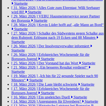
Startseite
[ 31. März 2026 ]
Alles Gute zum Ehrentag: Willi Seebauer
wird 80!
Startseite
[ 29. März 2026 ]
VEBU Hausmeisterservice neuer Partner
der Borussia
Startseite
[ 28. März 2026 ]
Kevin Lüder hofft auf „alle Mann an Bord“
Startseite
[ 27. März 2026 ]
Schalke des Südwestens gegen Schalke aus
dem Ruhrpott: Erlösung nach 19 Ecken und 88 Minuten
Startseite
[ 26. März 2026 ]
Der Insolvenzverwalter informiert
Startseite
[ 26. März 2026 ]
Erfolgreiches Wochenende für die
Borussen-Jugend
Startseite
[ 25. März 2026 ]
Der Vorstand hat das Wort
Startseite
[ 21. März 2026 ]
„Ein besseres Resultat verdient!“
Startseite
[ 19. März 2026 ]
„Ich bin für 22 gesunde Spieler nach 90
Minuten“
Startseite
[ 18. März 2026 ]
Die Lage bleibt schwierig
Startseite
[ 17. März 2026 ]
Erfolgreiches Wochenende für die
Borussen-Jugend
Startseite
[ 16. März 2026 ]
Ein ungleiches Duell
Startseite
[ 14. März 2026 ]
Anregungen für Elversberg?
Startseite
[ 13. März 2026 ]
Historische Leistung bei Borussias B-