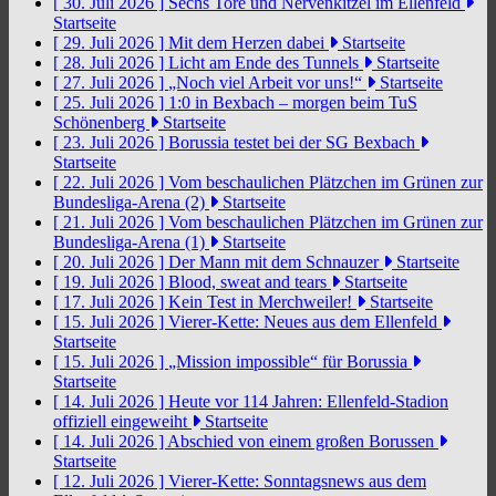
[ 30. Juli 2026 ]
Sechs Tore und Nervenkitzel im Ellenfeld
Startseite
[ 29. Juli 2026 ]
Mit dem Herzen dabei
Startseite
[ 28. Juli 2026 ]
Licht am Ende des Tunnels
Startseite
[ 27. Juli 2026 ]
„Noch viel Arbeit vor uns!“
Startseite
[ 25. Juli 2026 ]
1:0 in Bexbach – morgen beim TuS
Schönenberg
Startseite
[ 23. Juli 2026 ]
Borussia testet bei der SG Bexbach
Startseite
[ 22. Juli 2026 ]
Vom beschaulichen Plätzchen im Grünen zur
Bundesliga-Arena (2)
Startseite
[ 21. Juli 2026 ]
Vom beschaulichen Plätzchen im Grünen zur
Bundesliga-Arena (1)
Startseite
[ 20. Juli 2026 ]
Der Mann mit dem Schnauzer
Startseite
[ 19. Juli 2026 ]
Blood, sweat and tears
Startseite
[ 17. Juli 2026 ]
Kein Test in Merchweiler!
Startseite
[ 15. Juli 2026 ]
Vierer-Kette: Neues aus dem Ellenfeld
Startseite
[ 15. Juli 2026 ]
„Mission impossible“ für Borussia
Startseite
[ 14. Juli 2026 ]
Heute vor 114 Jahren: Ellenfeld-Stadion
offiziell eingeweiht
Startseite
[ 14. Juli 2026 ]
Abschied von einem großen Borussen
Startseite
[ 12. Juli 2026 ]
Vierer-Kette: Sonntagsnews aus dem