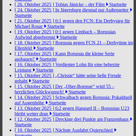
[ 26. Oktober 2025 ]
Tobias Jänicke – der Film
Startseite
[ 24. Oktober 2025 ]
In Jägersburg diesmal nur Außenseiter
Startseite
[ 21. Oktober 2025 ]
6:1 gegen den FCN: Ein Derbysieg für
Michael Rosar
Startseite
[ 19. Oktober 2025 ]
0:1 gegen Limbach – Borussias
Aufwind abgebremst
Startseite
[ 18. Oktober 2025 ]
Borussia gegen FCN 21 – Derbytime im
Ellenfeld
Startseite
[ 17. Oktober 2025 ]
Kann Borussia die kleine Serie
ausbauen?
Startseite
[ 16. Oktober 2025 ]
Verdienter Lohn für eine beherzte
Leistung
Startseite
[ 15. Oktober 2025 ]
„Chrissie“ hätte seine helle Freude
gehabt
Startseite
[ 15. Oktober 2025 ]
Der „Ober-Borusse“ wird 55 –
herzlichen Glückwunsch!
Startseite
[ 14. Oktober 2025 ]
Schwalbach gegen Borussia: Pokalduell
auf Augenhöhe
Startseite
[ 13. Oktober 2025 ]
6:2 gegen Hangard II – Borussias U23
bleibt weiter dran
Startseite
[ 12. Oktober 2025 ]
Dreckige drei Punkte am Franzenhaus
Startseite
[ 10. Oktober 2025 ]
Nächste Ausfahrt Quierschied
Startseite