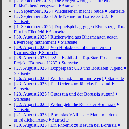
[ 2. September 2025 ]
Die Sorgen wenigstens für einen
Fußballabend vergessen
Startseite
[ 2. September 2025 ]
Wiedersehen macht Freude
Startseite
[ 2. September 2025 ]
Alle Neune für Borussias U23
Startseite
[ 1. September 2025 ]
Doppelspieltag gegen Elversberg: Tor-
Flut im Ellenfeld
Startseite
[ 30. August 2025 ]
Rückenwind aus Bliesmengen gegen
Elversberg mitnehmen!
Startseite
[ 29. August 2025 ]
Von Hiobsbotschaften und einem
Pyrrhus-Sieg
Startseite
[ 28. August 2025 ]
3:2 in Kohlhof – Top-Start für das neue
Projekt “Borussia U23”
Startseite
[ 27. August 2025 ]
Doppelpass: U23 und Borussen-Jugend
Startseite
[ 26. August 2025 ]
Wer hier ist, ist hin und weg!
Startseite
[ 23. August 2025 ]
Ein Dreier zum Jänicke-Einstand
Startseite
[ 23. August 2025 ]
Gutes tun und der Borussia guttun!
Startseite
[ 22. August 2025 ]
Wohin geht die Reise der Borussia?
Startseite
[ 21. August 2025 ]
Borussias VAR – der Mann mit dem
untrüglichen Auge
Startseite
[ 20. August 2025 ]
Ein Phoenix zu Besuch bei Borussia