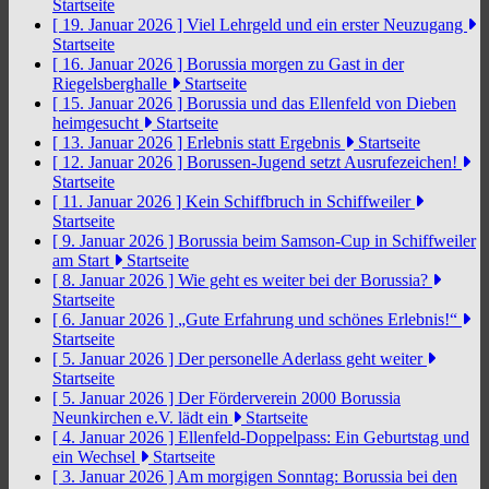
Startseite
[ 19. Januar 2026 ]
Viel Lehrgeld und ein erster Neuzugang
Startseite
[ 16. Januar 2026 ]
Borussia morgen zu Gast in der
Riegelsberghalle
Startseite
[ 15. Januar 2026 ]
Borussia und das Ellenfeld von Dieben
heimgesucht
Startseite
[ 13. Januar 2026 ]
Erlebnis statt Ergebnis
Startseite
[ 12. Januar 2026 ]
Borussen-Jugend setzt Ausrufezeichen!
Startseite
[ 11. Januar 2026 ]
Kein Schiffbruch in Schiffweiler
Startseite
[ 9. Januar 2026 ]
Borussia beim Samson-Cup in Schiffweiler
am Start
Startseite
[ 8. Januar 2026 ]
Wie geht es weiter bei der Borussia?
Startseite
[ 6. Januar 2026 ]
„Gute Erfahrung und schönes Erlebnis!“
Startseite
[ 5. Januar 2026 ]
Der personelle Aderlass geht weiter
Startseite
[ 5. Januar 2026 ]
Der Förderverein 2000 Borussia
Neunkirchen e.V. lädt ein
Startseite
[ 4. Januar 2026 ]
Ellenfeld-Doppelpass: Ein Geburtstag und
ein Wechsel
Startseite
[ 3. Januar 2026 ]
Am morgigen Sonntag: Borussia bei den