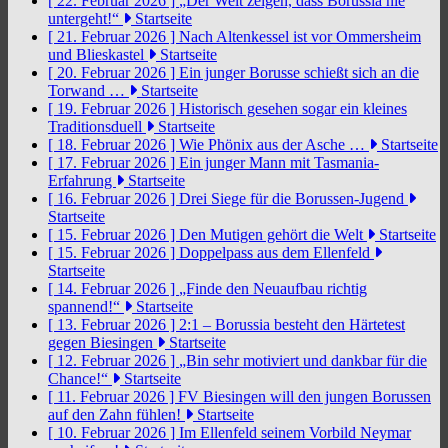
[ 22. Februar 2026 ]
„Der Welt zeigen, dass Borussia nie
untergeht!“
Startseite
[ 21. Februar 2026 ]
Nach Altenkessel ist vor Ommersheim
und Blieskastel
Startseite
[ 20. Februar 2026 ]
Ein junger Borusse schießt sich an die
Torwand …
Startseite
[ 19. Februar 2026 ]
Historisch gesehen sogar ein kleines
Traditionsduell
Startseite
[ 18. Februar 2026 ]
Wie Phönix aus der Asche …
Startseite
[ 17. Februar 2026 ]
Ein junger Mann mit Tasmania-
Erfahrung
Startseite
[ 16. Februar 2026 ]
Drei Siege für die Borussen-Jugend
Startseite
[ 15. Februar 2026 ]
Den Mutigen gehört die Welt
Startseite
[ 15. Februar 2026 ]
Doppelpass aus dem Ellenfeld
Startseite
[ 14. Februar 2026 ]
„Finde den Neuaufbau richtig
spannend!“
Startseite
[ 13. Februar 2026 ]
2:1 – Borussia besteht den Härtetest
gegen Biesingen
Startseite
[ 12. Februar 2026 ]
„Bin sehr motiviert und dankbar für die
Chance!“
Startseite
[ 11. Februar 2026 ]
FV Biesingen will den jungen Borussen
auf den Zahn fühlen!
Startseite
[ 10. Februar 2026 ]
Im Ellenfeld seinem Vorbild Neymar