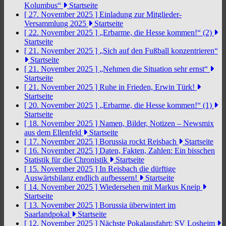
Kolumbus“
Startseite
[ 27. November 2025 ]
Einladung zur Mitglieder-
Versammlung 2025
Startseite
[ 22. November 2025 ]
„Erbarme, die Hesse kommen!“ (2)
Startseite
[ 21. November 2025 ]
„Sich auf den Fußball konzentrieren“
Startseite
[ 21. November 2025 ]
„Nehmen die Situation sehr ernst“
Startseite
[ 21. November 2025 ]
Ruhe in Frieden, Erwin Türk!
Startseite
[ 20. November 2025 ]
„Erbarme, die Hesse kommen!“ (1)
Startseite
[ 18. November 2025 ]
Namen, Bilder, Notizen – Newsmix
aus dem Ellenfeld
Startseite
[ 17. November 2025 ]
Borussia rockt Reisbach
Startseite
[ 16. November 2025 ]
Daten, Fakten, Zahlen: Ein bisschen
Statistik für die Chronistik
Startseite
[ 15. November 2025 ]
In Reisbach die dürftige
Auswärtsbilanz endlich aufbessern!
Startseite
[ 14. November 2025 ]
Wiedersehen mit Markus Kneip
Startseite
[ 13. November 2025 ]
Borussia überwintert im
Saarlandpokal
Startseite
[ 12. November 2025 ]
Nächste Pokalausfahrt: SV Losheim