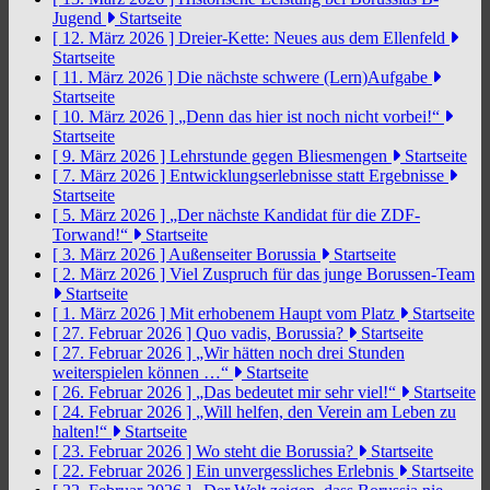
Jugend
Startseite
[ 12. März 2026 ]
Dreier-Kette: Neues aus dem Ellenfeld
Startseite
[ 11. März 2026 ]
Die nächste schwere (Lern)Aufgabe
Startseite
[ 10. März 2026 ]
„Denn das hier ist noch nicht vorbei!“
Startseite
[ 9. März 2026 ]
Lehrstunde gegen Bliesmengen
Startseite
[ 7. März 2026 ]
Entwicklungserlebnisse statt Ergebnisse
Startseite
[ 5. März 2026 ]
„Der nächste Kandidat für die ZDF-
Torwand!“
Startseite
[ 3. März 2026 ]
Außenseiter Borussia
Startseite
[ 2. März 2026 ]
Viel Zuspruch für das junge Borussen-Team
Startseite
[ 1. März 2026 ]
Mit erhobenem Haupt vom Platz
Startseite
[ 27. Februar 2026 ]
Quo vadis, Borussia?
Startseite
[ 27. Februar 2026 ]
„Wir hätten noch drei Stunden
weiterspielen können …“
Startseite
[ 26. Februar 2026 ]
„Das bedeutet mir sehr viel!“
Startseite
[ 24. Februar 2026 ]
„Will helfen, den Verein am Leben zu
halten!“
Startseite
[ 23. Februar 2026 ]
Wo steht die Borussia?
Startseite
[ 22. Februar 2026 ]
Ein unvergessliches Erlebnis
Startseite