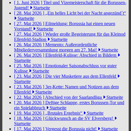
[ 1. Juni 2026 ]
Titel und Vizemeisterschaft für die Borussen-
Jugend!
Startseite
[ 28. Mai 2026 ]
„Ein helles Licht bei der Nacht angezünd´t“
Startseite
[ 27. Mai 2026 ]
Eilmeldung: Borussia hat einen neuen
Vorstand!
Startseite
[ 27. Mai 2026 ]
Wieder große Begeisterung für das Kleinod
Ellenfeld-Stadion
Startseite
[ 26. Mai 2026 ]
Memento: Außerordentliche
Mitgliederversammlung morgen am 27. Mai!
Startseite
[ 26. Mai 2026 ]
Ellenfeld-Kulisse: Abschied in Bildern
Startseite
[ 25. Mai 2026 ]
Emotionaler Saisonabschluss vor guter
Kulisse
Startseite
[ 23. Mai 2026 ]
Die vier Musketiere aus dem Ellenfeld
Startseite
[ 23. Mai 2026 ]
3er-Kette: Namen und Notizen aus dem
Ellenfeld
Startseite
[ 22. Mai 2026 ]
Abschied von der Saarlandliga
Startseite
[ 20. Mai 2026 ]
Deftige Schlappe, erstes Borussen-Tor und
ein Spielabbruch
Startseite
[ 19. Mai 2026 ]
„Brutales Ergebnis“
Startseite
[ 18. Mai 2026 ]
Glückwunsch an die SV Elversberg!
Startseite
[ 17. Mai 2026 ]
Vergesst die Borussia nicht!
Startseite