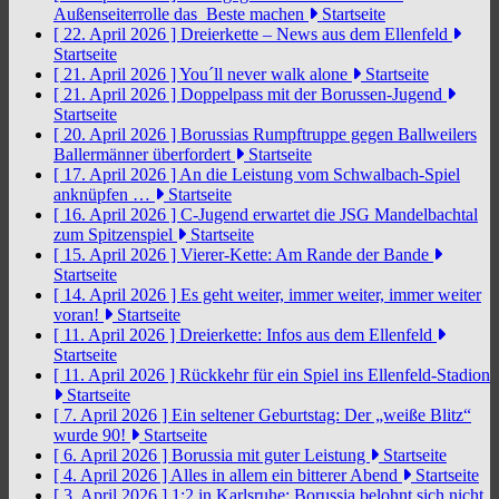
Außenseiterrolle das Beste machen
Startseite
[ 22. April 2026 ]
Dreierkette – News aus dem Ellenfeld
Startseite
[ 21. April 2026 ]
You´ll never walk alone
Startseite
[ 21. April 2026 ]
Doppelpass mit der Borussen-Jugend
Startseite
[ 20. April 2026 ]
Borussias Rumpftruppe gegen Ballweilers
Ballermänner überfordert
Startseite
[ 17. April 2026 ]
An die Leistung vom Schwalbach-Spiel
anknüpfen …
Startseite
[ 16. April 2026 ]
C-Jugend erwartet die JSG Mandelbachtal
zum Spitzenspiel
Startseite
[ 15. April 2026 ]
Vierer-Kette: Am Rande der Bande
Startseite
[ 14. April 2026 ]
Es geht weiter, immer weiter, immer weiter
voran!
Startseite
[ 11. April 2026 ]
Dreierkette: Infos aus dem Ellenfeld
Startseite
[ 11. April 2026 ]
Rückkehr für ein Spiel ins Ellenfeld-Stadion
Startseite
[ 7. April 2026 ]
Ein seltener Geburtstag: Der „weiße Blitz“
wurde 90!
Startseite
[ 6. April 2026 ]
Borussia mit guter Leistung
Startseite
[ 4. April 2026 ]
Alles in allem ein bitterer Abend
Startseite
[ 3. April 2026 ]
1:2 in Karlsruhe: Borussia belohnt sich nicht