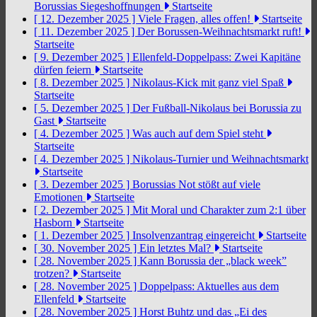
Borussias Siegeshoffnungen
Startseite
[ 12. Dezember 2025 ]
Viele Fragen, alles offen!
Startseite
[ 11. Dezember 2025 ]
Der Borussen-Weihnachtsmarkt ruft!
Startseite
[ 9. Dezember 2025 ]
Ellenfeld-Doppelpass: Zwei Kapitäne
dürfen feiern
Startseite
[ 8. Dezember 2025 ]
Nikolaus-Kick mit ganz viel Spaß
Startseite
[ 5. Dezember 2025 ]
Der Fußball-Nikolaus bei Borussia zu
Gast
Startseite
[ 4. Dezember 2025 ]
Was auch auf dem Spiel steht
Startseite
[ 4. Dezember 2025 ]
Nikolaus-Turnier und Weihnachtsmarkt
Startseite
[ 3. Dezember 2025 ]
Borussias Not stößt auf viele
Emotionen
Startseite
[ 2. Dezember 2025 ]
Mit Moral und Charakter zum 2:1 über
Hasborn
Startseite
[ 1. Dezember 2025 ]
Insolvenzantrag eingereicht
Startseite
[ 30. November 2025 ]
Ein letztes Mal?
Startseite
[ 28. November 2025 ]
Kann Borussia der „black week”
trotzen?
Startseite
[ 28. November 2025 ]
Doppelpass: Aktuelles aus dem
Ellenfeld
Startseite
[ 28. November 2025 ]
Horst Buhtz und das „Ei des