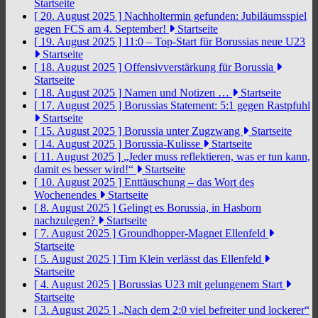
Startseite
[ 20. August 2025 ]
Nachholtermin gefunden: Jubiläumsspiel
gegen FCS am 4. September!
Startseite
[ 19. August 2025 ]
11:0 – Top-Start für Borussias neue U23
Startseite
[ 18. August 2025 ]
Offensivverstärkung für Borussia
Startseite
[ 18. August 2025 ]
Namen und Notizen …
Startseite
[ 17. August 2025 ]
Borussias Statement: 5:1 gegen Rastpfuhl
Startseite
[ 15. August 2025 ]
Borussia unter Zugzwang
Startseite
[ 14. August 2025 ]
Borussia-Kulisse
Startseite
[ 11. August 2025 ]
„Jeder muss reflektieren, was er tun kann,
damit es besser wird!“
Startseite
[ 10. August 2025 ]
Enttäuschung – das Wort des
Wochenendes
Startseite
[ 8. August 2025 ]
Gelingt es Borussia, in Hasborn
nachzulegen?
Startseite
[ 7. August 2025 ]
Groundhopper-Magnet Ellenfeld
Startseite
[ 5. August 2025 ]
Tim Klein verlässt das Ellenfeld
Startseite
[ 4. August 2025 ]
Borussias U23 mit gelungenem Start
Startseite
[ 3. August 2025 ]
„Nach dem 2:0 viel befreiter und lockerer“