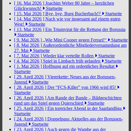
[ 16. Mai 2026 ]
Joachim Weber 80 Jahre – herzlichen
Glückwunsch!
Startseite
[ 15. Mai 2026 ]
Bye, bye, Burg Bucherbach!?
Startseite
[ 14. Mai 2026 ]
Nach wie vor insgesamt auf einem guten
Weg!
Startseite
[ 13. Mai 2026 ]
Ein Triumvirat für die Rettung der Borussia
Startseite
[ 9. Mai 2026 ]
„Wie Mini Cooper gegen Ferrari!“
Startseite
[ 8. Mai 2026 ]
Außerordentliche Mitgliederversammlung am
27. Mai
Startseite
[ 7. Mai 2026 ]
Wieder klar verteilte Rollen
Startseite
[ 4. Mai 2026 ]
Spiel in Limbach früh gelaufen
Startseite
[ 1. Mai 2026 ]
Hoffnung auf ein ordentliches Resultat
Startseite
[ 29. April 2026 ]
Viererkette: Neues aus der Borussen-
Jugend
Startseite
[ 28. April 2026 ]
Der “FCS-Killer” von 1966 wird 85!
Startseite
[ 26. April 2026 ]
Am Rande der Bande – Bildgeschichten
rund um das Spiel gegen Quierschied
Startseite
[ 25. April 2026 ]
Ein torreicher Abend in der Saarlandliga
Startseite
[ 24. April 2026 ]
Doppelpass: Aktuelles aus der Borussen-
Jugend
Startseite
[ 23. April 2026 ]
Auch gegen die Wambe aus der