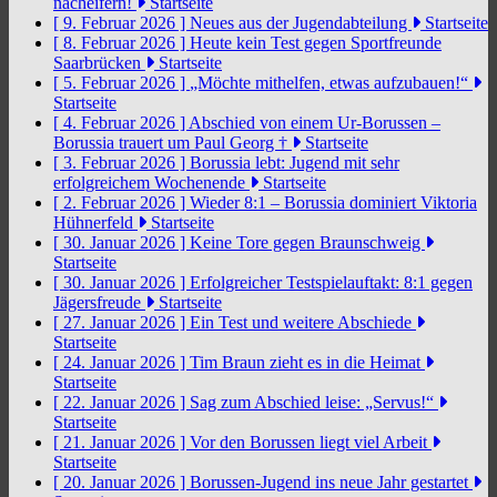
nacheifern!
Startseite
[ 9. Februar 2026 ]
Neues aus der Jugendabteilung
Startseite
[ 8. Februar 2026 ]
Heute kein Test gegen Sportfreunde
Saarbrücken
Startseite
[ 5. Februar 2026 ]
„Möchte mithelfen, etwas aufzubauen!“
Startseite
[ 4. Februar 2026 ]
Abschied von einem Ur-Borussen –
Borussia trauert um Paul Georg †
Startseite
[ 3. Februar 2026 ]
Borussia lebt: Jugend mit sehr
erfolgreichem Wochenende
Startseite
[ 2. Februar 2026 ]
Wieder 8:1 – Borussia dominiert Viktoria
Hühnerfeld
Startseite
[ 30. Januar 2026 ]
Keine Tore gegen Braunschweig
Startseite
[ 30. Januar 2026 ]
Erfolgreicher Testspielauftakt: 8:1 gegen
Jägersfreude
Startseite
[ 27. Januar 2026 ]
Ein Test und weitere Abschiede
Startseite
[ 24. Januar 2026 ]
Tim Braun zieht es in die Heimat
Startseite
[ 22. Januar 2026 ]
Sag zum Abschied leise: „Servus!“
Startseite
[ 21. Januar 2026 ]
Vor den Borussen liegt viel Arbeit
Startseite
[ 20. Januar 2026 ]
Borussen-Jugend ins neue Jahr gestartet