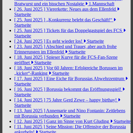
Bratwurst und ein bisschen Nostalgie
1.Mannschaft
[ 26. Juni 2025 ]
Viererkette: Neues aus dem Ellenfeld
Startseite
[ 25. Juni 2025 ]
„Konkurrenz belebt das Geschäft!“
Startseite
[ 25. Juni 2025 ]
Tickets für das Doppelgastspiel des FCS
Startseite
[ 24. Juni 2025 ]
Es geht wieder los!
Startseite
[ 23. Juni 2025 ]
Abschied und Trauer, aber auch frohe
Erinnerungen im Ellenfeld
Startseite
[ 18. Juni 2025 ]
Spieser Kurve für die FCS-Fan-Szene
geöffnet
Startseite
[ 18. Juni 2025 ]
Vor 60 Jahren: Erfolgreiche Borussen im
„kicker“-Ranking
Startseite
[ 17. Juni 2025 ]
Eine Eiche für Borussias Abwehrzentrum
Startseite
[ 16. Juni 2025 ]
Borussia bekommt das Eröffnungsspiel!
Startseite
[ 14. Juni 2025 ]
75 Jahre Gerd Zewe – happy birthay!
Startseite
[ 13. Juni 2025 ]
Annemarie und Nino Fontanin: Zeitlebens
mit Borussia verbunden
Startseite
[ 12. Juni 2025 ]
Ganz im Sinne von Kurt Gluding
Startseite
[ 11. Juni 2025 ]
Seine Mission: Die Offensive der Borussia
ankurbeln!
Startseite