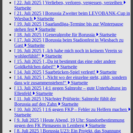
[ 22. Juli 2025 ]
Verlieben, verloren, vergessen, verzeihen
Startseite
[ 21. Juli 2025 ]
Borussia Zweiter beim LEVOBANK-Cup in
Wiesbach
Startseite
[ 19. Juli 2025 ]
Saarlandliga-Termine bis zur Winterpause
stehen fest
Startseite
[ 18. Juli 2025 ]
Generalprobe für Borussia
Startseite
[ 17. Juli 2025 ]
Borussia beim Stadionfest in Wiesbach zu
Gast
Startseite
[ 16. Juli 2025 ]
„Ich habe mich noch in keinem Verein so
wohlgefühlt!“
Startseite
[ 15. Juli 2025 ]
„Da ist bestimmt das eine oder andere
Goldkehlchen dabei!“
Startseite
[ 14. Juli 2025 ]
Saarbrücken-Spiel verlegt!
Startseite
[ 14. Juli 2025 ]
„Nicht wo der einzelne steht, zählt, sondern
dass wir zusammenstehen!“
Startseite
[ 13. Juli 2025 ]
4:1 gegen Salmrohr – gute Unterhaltung im
Ellenfeld
Startseite
[ 11. Juli 2025 ]
Nächster Prüfstein: Salmrohr fühlt der
Borussia auf den Zahn
Startseite
[ 10. Juli 2025 ]
1:6 gegen FKP – Fehler zu Helfern machen
Startseite
[ 9. Juli 2025 ]
Heute Abend, 19 Uhr: Standortbestimmung
gegen den FK Pirmasens in Lemberg
Startseite
[ 8. Juli 2025 ]
Borussia U23: Ein Projekt, das Spannung