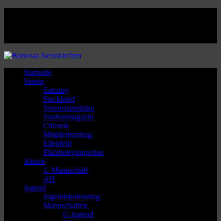
Facebook
Twitter
Instagram
Youtube
Startseite
Verein
Satzung
Steckbrief
Vereinsspielplan
Stadionmagazin
Chronik
Mitgliedsantrag
Ellenfeld
Platzbelegungsplan
Aktive
1. Mannschaft
AH
Jugend
Jugendsponsoring
Mannschaften
G Jugend