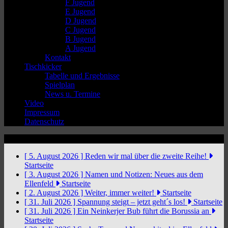
F Jugend
E Jugend
D Jugend
C Jugend
B Jugend
A Jugend
Kontakt
Tischkicker
Tabelle und Ergebnisse
Spielplan
News u. Termine
Video
Impressum
Datenschutz
News Ticker
[ 5. August 2026 ]
Reden wir mal über die zweite Reihe!
Startseite
[ 3. August 2026 ]
Namen und Notizen: Neues aus dem
Ellenfeld
Startseite
[ 2. August 2026 ]
Weiter, immer weiter!
Startseite
[ 31. Juli 2026 ]
Spannung steigt – jetzt geht´s los!
Startseite
[ 31. Juli 2026 ]
Ein Neinkerjer Bub führt die Borussia an
Startseite