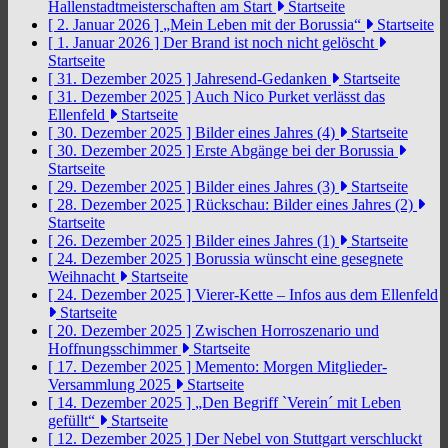
Hallenstadtmeisterschaften am Start
Startseite
[ 2. Januar 2026 ]
„Mein Leben mit der Borussia“
Startseite
[ 1. Januar 2026 ]
Der Brand ist noch nicht gelöscht
Startseite
[ 31. Dezember 2025 ]
Jahresend-Gedanken
Startseite
[ 31. Dezember 2025 ]
Auch Nico Purket verlässt das
Ellenfeld
Startseite
[ 30. Dezember 2025 ]
Bilder eines Jahres (4)
Startseite
[ 30. Dezember 2025 ]
Erste Abgänge bei der Borussia
Startseite
[ 29. Dezember 2025 ]
Bilder eines Jahres (3)
Startseite
[ 28. Dezember 2025 ]
Rückschau: Bilder eines Jahres (2)
Startseite
[ 26. Dezember 2025 ]
Bilder eines Jahres (1)
Startseite
[ 24. Dezember 2025 ]
Borussia wünscht eine gesegnete
Weihnacht
Startseite
[ 24. Dezember 2025 ]
Vierer-Kette – Infos aus dem Ellenfeld
Startseite
[ 20. Dezember 2025 ]
Zwischen Horroszenario und
Hoffnungsschimmer
Startseite
[ 17. Dezember 2025 ]
Memento: Morgen Mitglieder-
Versammlung 2025
Startseite
[ 14. Dezember 2025 ]
„Den Begriff `Verein´ mit Leben
gefüllt“
Startseite
[ 12. Dezember 2025 ]
Der Nebel von Stuttgart verschluckt