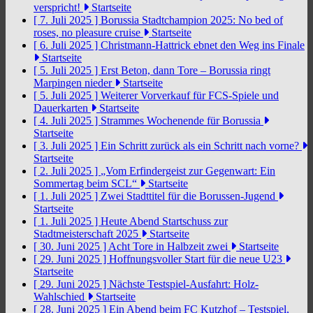
verspricht!
Startseite
[ 7. Juli 2025 ]
Borussia Stadtchampion 2025: No bed of
roses, no pleasure cruise
Startseite
[ 6. Juli 2025 ]
Christmann-Hattrick ebnet den Weg ins Finale
Startseite
[ 5. Juli 2025 ]
Erst Beton, dann Tore – Borussia ringt
Marpingen nieder
Startseite
[ 5. Juli 2025 ]
Weiterer Vorverkauf für FCS-Spiele und
Dauerkarten
Startseite
[ 4. Juli 2025 ]
Strammes Wochenende für Borussia
Startseite
[ 3. Juli 2025 ]
Ein Schritt zurück als ein Schritt nach vorne?
Startseite
[ 2. Juli 2025 ]
„Vom Erfindergeist zur Gegenwart: Ein
Sommertag beim SCL“
Startseite
[ 1. Juli 2025 ]
Zwei Stadttitel für die Borussen-Jugend
Startseite
[ 1. Juli 2025 ]
Heute Abend Startschuss zur
Stadtmeisterschaft 2025
Startseite
[ 30. Juni 2025 ]
Acht Tore in Halbzeit zwei
Startseite
[ 29. Juni 2025 ]
Hoffnungsvoller Start für die neue U23
Startseite
[ 29. Juni 2025 ]
Nächste Testspiel-Ausfahrt: Holz-
Wahlschied
Startseite
[ 28. Juni 2025 ]
Ein Abend beim FC Kutzhof – Testspiel,