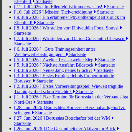
Ellenfeld
Startseite
[ 11. Juli 2026 ]
Im Ellenfeld ist immer was los!
Startseite
[ 10. Juli 2026 ]
Mission Titelverteidigung
Startseite
[ 9. Juli 2026 ]
Ein erfahrener Physiotherapeut ist zurück im
Ellenfeld!
Startseite
[ 8. Juli 2026 ]
Wir stellen vor: Dhiyauldin Fouzi Souysi
Startseite
[ 7. Juli 2026 ]
Wir stellen vor: Darius-Constantin Cherascu
Startseite
[ 6. Juli 2026 ]
„Gute Trainingseinheit unter
Wettbewerbsbedingungen“
Startseite
[ 5. Juli 2026 ]
Zweiter Test – zweiter Sieg
Startseite
[ 5. Juli 2026 ]
Nächste Ausfahrt Bildstock
Startseite
[ 4. Juli 2026 ]
Neues Jahr, neues Glück?!
Startseite
[ 3. Juli 2026 ]
Erstes Erfolgserlebnis für neuformierte
Borussen
Startseite
[ 2. Juli 2026 ]
Erstes Vorbereitungsspiel: Wieweit trägt die
Trainingsarbeit schon Früchte?
Startseite
[ 1. Juli 2026 ]
Fixe Termine für Borussia in der Verbandsliga
Nord-Ost
Startseite
[ 28. Juni 2026 ]
Ein echtes Borussen-Herz hat aufgehört zu
schlagen
Startseite
[ 27. Juni 2026 ]
Borussias Botschafter bei der WM
Startseite
[ 26. Juni 2026 ]
Die Gesundheit der Aktiven im Blick