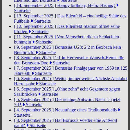
Ellenfeld und Borussia
Startseite
[ 14. September 2025 ]
Happy birthday, Heinz Histing!
Startseite
[ 13. September 2025 ]
Das Ellenfeld – eine heilige Stätte des
Fußballs
Startseite
[ 12. September 2025 ]
Das Ellenfeld-Stadion öffnet seine
Pforten
Startseite
[ 11. September 2025 ]
Von Menschen, die zu Schlachten
bummeln
Startseite
[ 9. September 2025 ]
Borussias U23: 2:2 in Bexbach kein
Beinbruch!
Startseite
[ 8. September 2025 ]
1:1 in Herrensohr: Wunsch-Remis für
den Borussen-Doc
Startseite
[ 7. September 2025 ]
Borussias Finalgegner von 1959 ist 125
Jahre alt!
Startseite
[ 6. September 2025 ]
Weiter, immer weiter: Nächste Ausfahrt
Herrensohr
Startseite
[ 6. September 2025 ]
„Ohne zehn“ acht Gegentore gegen
Saarbrücken
Startseite
[ 5. September 2025 ]
Die richtige Antwort: Nach 1:5 jetzt
5:1!
Startseite
[ 4. September 2025 ]
Neuauflage eines Traditionsduells
Startseite
[ 3. September 2025 ]
Hat Borussia wieder eine Antwort
parat?
Startseite