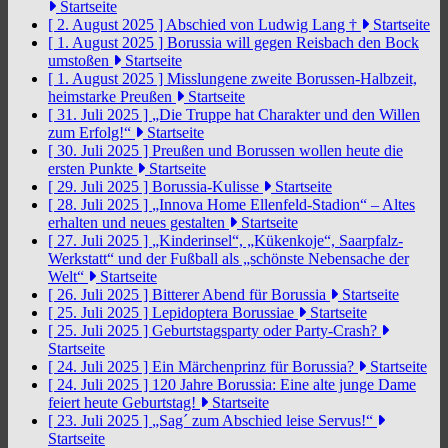
Startseite
[ 2. August 2025 ]
Abschied von Ludwig Lang †
Startseite
[ 1. August 2025 ]
Borussia will gegen Reisbach den Bock
umstoßen
Startseite
[ 1. August 2025 ]
Misslungene zweite Borussen-Halbzeit,
heimstarke Preußen
Startseite
[ 31. Juli 2025 ]
„Die Truppe hat Charakter und den Willen
zum Erfolg!“
Startseite
[ 30. Juli 2025 ]
Preußen und Borussen wollen heute die
ersten Punkte
Startseite
[ 29. Juli 2025 ]
Borussia-Kulisse
Startseite
[ 28. Juli 2025 ]
„Innova Home Ellenfeld-Stadion“ – Altes
erhalten und neues gestalten
Startseite
[ 27. Juli 2025 ]
„Kinderinsel“, „Kükenkoje“, Saarpfalz-
Werkstatt“ und der Fußball als „schönste Nebensache der
Welt“
Startseite
[ 26. Juli 2025 ]
Bitterer Abend für Borussia
Startseite
[ 25. Juli 2025 ]
Lepidoptera Borussiae
Startseite
[ 25. Juli 2025 ]
Geburtstagsparty oder Party-Crash?
Startseite
[ 24. Juli 2025 ]
Ein Märchenprinz für Borussia?
Startseite
[ 24. Juli 2025 ]
120 Jahre Borussia: Eine alte junge Dame
feiert heute Geburtstag!
Startseite
[ 23. Juli 2025 ]
„Sag´ zum Abschied leise Servus!“
Startseite