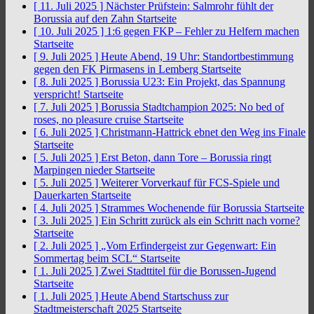
[ 11. Juli 2025 ]
Nächster Prüfstein: Salmrohr fühlt der
Borussia auf den Zahn
Startseite
[ 10. Juli 2025 ]
1:6 gegen FKP – Fehler zu Helfern machen
Startseite
[ 9. Juli 2025 ]
Heute Abend, 19 Uhr: Standortbestimmung
gegen den FK Pirmasens in Lemberg
Startseite
[ 8. Juli 2025 ]
Borussia U23: Ein Projekt, das Spannung
verspricht!
Startseite
[ 7. Juli 2025 ]
Borussia Stadtchampion 2025: No bed of
roses, no pleasure cruise
Startseite
[ 6. Juli 2025 ]
Christmann-Hattrick ebnet den Weg ins Finale
Startseite
[ 5. Juli 2025 ]
Erst Beton, dann Tore – Borussia ringt
Marpingen nieder
Startseite
[ 5. Juli 2025 ]
Weiterer Vorverkauf für FCS-Spiele und
Dauerkarten
Startseite
[ 4. Juli 2025 ]
Strammes Wochenende für Borussia
Startseite
[ 3. Juli 2025 ]
Ein Schritt zurück als ein Schritt nach vorne?
Startseite
[ 2. Juli 2025 ]
„Vom Erfindergeist zur Gegenwart: Ein
Sommertag beim SCL“
Startseite
[ 1. Juli 2025 ]
Zwei Stadttitel für die Borussen-Jugend
Startseite
[ 1. Juli 2025 ]
Heute Abend Startschuss zur
Stadtmeisterschaft 2025
Startseite