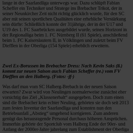
lange in der Saarlandliga unterwegs war. Dazu schlüpft Fabian
Scheffer ein Techniker und Stratege ins Brebacher Trikot, der in
seiner Neunkircher Zeit nicht richtig glücklich wurde, für den SC
aber mit seinen sportlichen Qualitäten eine erhebliche Verstärkung
sein dürfte: Schließlich konnte der 31jährige, der in der U17 und
U19 des 1. FC Saarbrücken ausgebildet wurde, seinen Horizont in
der Regionalliga beim 1. FC Nürnberg II (61 Spiele), anschließend
beim 1. FC Kaiserslautern II, in Völklingen und zuletzt beim FV
Diefflen in der Oberliga (154 Spiele) erheblich erweitern.
Zwei Ex-Borussen im Brebacher Dress: Nach Kevin Saks (li.)
kommt zur neuen Saison auch Fabian Scheffer (re.) vom FV
Diefflen an den Halberg. (Fotos: -jf-)
Was darf man vom SC Halberg-Brebach in der neuen Saison
erwarten? Zwar wird von Neulingen normalerweise zunächst eher
vorsichtig das Ziel „Klassenerhalt“ ausgegeben. Doch zum einen
sind die Brebacher kein echter Neuling, gehörten sie doch seit 2013
zum festen Inventar der Saarlandliga und konnten nun den
Betriebsunfall „Abstieg“ umgehend korrigieren. Zum anderen
genügt das herausragende Personal durchaus höheren Ansprüchen.
Immerhin gehörte der Sportclub vom Halberg Ende der 90er- und
Anfang der 2000er-Jahre jahrelang zum Establishment der Oberliga