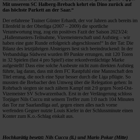
Mit unserem SC Halberg-Brebach kehrt ein Dino zurück auf
das höchste Parkett an der Saar.“
Der erfahrene Trainer Günter Erhardt, der vor Jahren auch bereits im
Ellenfeld in der Oberliga (2007 – 2009) die sportliche
Verantwortung trug, zog ein positives Fazit der Saison 2023/24:
„Hallenmasters-Teilnahme, Vizemeisterschaft und Aufstieg – wir
haben eine gute Runde erfolgreich abgeschlossen!“ In der Tat: Die
Bilanz des letztjährigen Absteigers liest sich beeindruckend: In der
Verbandsliga Südwest wurden 89 Punkte errungen, mit 120 Toren
in 32 Spielen (fast 4 pro Spiel!) eine rekordverdächtige Marke
aufgestellt! Dass eine solche Ausbeute nicht zum direkten Aufstieg
führte, lag daran, dass mit dem FC Rastpfuhl eine Mannschaft den
Titel errang, die noch eine Spur besser durch die Liga pflügte. So
mussten die Brebacher den Umweg über die Relegation gehen: In
Rohrbach siegten sie nach zähem Kampf mit 2:0 gegen Nord-Ost-
Vizemeister SV Schwarzenbach. Erst in der Verlängerung schloss
Torjäger Nils Cuccu mit seinem Treffer zum 1:0 nach 104 Minuten
das Tor zur Saarlandliga auf, gegen einen alles nach vorne
werfenden Gegner nutzte Louis Kiefer in der Schlussminute einen
Konter zum K.o.-Schlag eiskalt aus.
Hochkarätig besetzt: Nils Cuccu (li.) und Mario Pokar (Mitte)