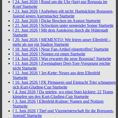
[ 24. Juni 2026 ]
Rund um die Uhr (fast) nur Borussia im
Kopf
Startseite
[ 23. Juni 2026 ]
Aufgeben gilt nicht: Hartnäckige Borussen-
Jugend gegen Auersmacher
Startseite
[ 22. Juni 2026 ]
Dicke Brocken im August
Startseite
[ 21. Juni 2026 ]
Schwitzen unter sengender Sonne
Startseite
[ 21. Juni 2026 ]
Mit dem Autokorso durch die Hüttestadt
Startseite
[ 20. Juni 2026 ]
MEMENTO: Wir feiern unser Ellenfeld –
mehr als nur ein Stadion
Startseite
[ 18. Juni 2026 ]
Neue Fan-Artikel eingetroffen!
Startseite
[ 16. Juni 2026 ]
Nomen est omen
Startseite
[ 14. Juni 2026 ]
Was erwartet die neue Borussia?
Startseite
[ 13. Juni 2026 ]
Zweimaliger Drei-Tore-Vorsprung reichte
nicht
Startseite
[ 12. Juni 2026 ]
3er-Kette: Neues aus dem Ellenfeld
Startseite
[ 10. Juni 2026 ]
FK Pirmasens und Eintracht Trier schnappen
sich Kurt-Gluding-Cup
Startseite
[ 4. Juni 2026 ]
Da spielen, wo einst Stars kickten: 22 Teams
kämpfen um den Kurt-Gluding-Cup
Startseite
[ 3. Juni 2026 ]
Ellenfeld-Kulisse: Namen und Notizen
Startseite
[ 1. Juni 2026 ]
Titel und Vizemeisterschaft für die Borussen-
Jugend!
Startseite