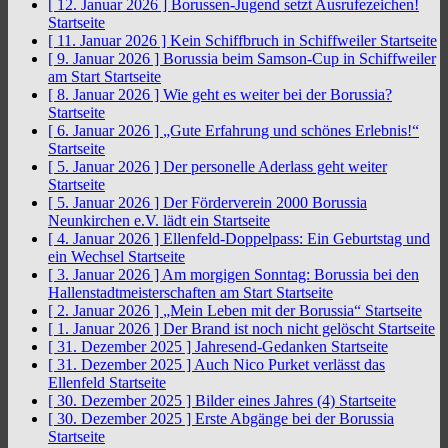
[ 12. Januar 2026 ]
Borussen-Jugend setzt Ausrufezeichen!
Startseite
[ 11. Januar 2026 ]
Kein Schiffbruch in Schiffweiler
Startseite
[ 9. Januar 2026 ]
Borussia beim Samson-Cup in Schiffweiler
am Start
Startseite
[ 8. Januar 2026 ]
Wie geht es weiter bei der Borussia?
Startseite
[ 6. Januar 2026 ]
„Gute Erfahrung und schönes Erlebnis!“
Startseite
[ 5. Januar 2026 ]
Der personelle Aderlass geht weiter
Startseite
[ 5. Januar 2026 ]
Der Förderverein 2000 Borussia
Neunkirchen e.V. lädt ein
Startseite
[ 4. Januar 2026 ]
Ellenfeld-Doppelpass: Ein Geburtstag und
ein Wechsel
Startseite
[ 3. Januar 2026 ]
Am morgigen Sonntag: Borussia bei den
Hallenstadtmeisterschaften am Start
Startseite
[ 2. Januar 2026 ]
„Mein Leben mit der Borussia“
Startseite
[ 1. Januar 2026 ]
Der Brand ist noch nicht gelöscht
Startseite
[ 31. Dezember 2025 ]
Jahresend-Gedanken
Startseite
[ 31. Dezember 2025 ]
Auch Nico Purket verlässt das
Ellenfeld
Startseite
[ 30. Dezember 2025 ]
Bilder eines Jahres (4)
Startseite
[ 30. Dezember 2025 ]
Erste Abgänge bei der Borussia
Startseite