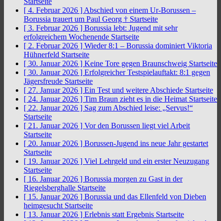
Startseite
[ 4. Februar 2026 ]
Abschied von einem Ur-Borussen –
Borussia trauert um Paul Georg †
Startseite
[ 3. Februar 2026 ]
Borussia lebt: Jugend mit sehr
erfolgreichem Wochenende
Startseite
[ 2. Februar 2026 ]
Wieder 8:1 – Borussia dominiert Viktoria
Hühnerfeld
Startseite
[ 30. Januar 2026 ]
Keine Tore gegen Braunschweig
Startseite
[ 30. Januar 2026 ]
Erfolgreicher Testspielauftakt: 8:1 gegen
Jägersfreude
Startseite
[ 27. Januar 2026 ]
Ein Test und weitere Abschiede
Startseite
[ 24. Januar 2026 ]
Tim Braun zieht es in die Heimat
Startseite
[ 22. Januar 2026 ]
Sag zum Abschied leise: „Servus!“
Startseite
[ 21. Januar 2026 ]
Vor den Borussen liegt viel Arbeit
Startseite
[ 20. Januar 2026 ]
Borussen-Jugend ins neue Jahr gestartet
Startseite
[ 19. Januar 2026 ]
Viel Lehrgeld und ein erster Neuzugang
Startseite
[ 16. Januar 2026 ]
Borussia morgen zu Gast in der
Riegelsberghalle
Startseite
[ 15. Januar 2026 ]
Borussia und das Ellenfeld von Dieben
heimgesucht
Startseite
[ 13. Januar 2026 ]
Erlebnis statt Ergebnis
Startseite