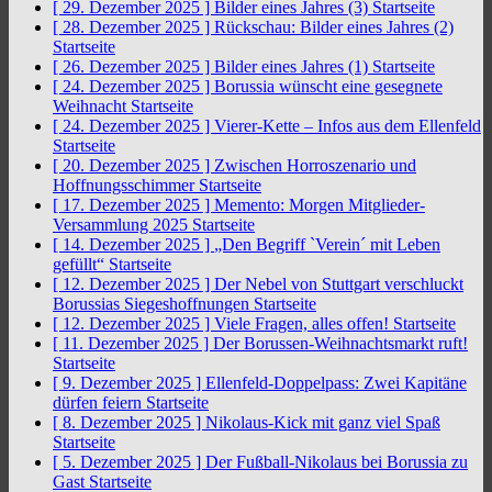
[ 29. Dezember 2025 ]
Bilder eines Jahres (3)
Startseite
[ 28. Dezember 2025 ]
Rückschau: Bilder eines Jahres (2)
Startseite
[ 26. Dezember 2025 ]
Bilder eines Jahres (1)
Startseite
[ 24. Dezember 2025 ]
Borussia wünscht eine gesegnete
Weihnacht
Startseite
[ 24. Dezember 2025 ]
Vierer-Kette – Infos aus dem Ellenfeld
Startseite
[ 20. Dezember 2025 ]
Zwischen Horroszenario und
Hoffnungsschimmer
Startseite
[ 17. Dezember 2025 ]
Memento: Morgen Mitglieder-
Versammlung 2025
Startseite
[ 14. Dezember 2025 ]
„Den Begriff `Verein´ mit Leben
gefüllt“
Startseite
[ 12. Dezember 2025 ]
Der Nebel von Stuttgart verschluckt
Borussias Siegeshoffnungen
Startseite
[ 12. Dezember 2025 ]
Viele Fragen, alles offen!
Startseite
[ 11. Dezember 2025 ]
Der Borussen-Weihnachtsmarkt ruft!
Startseite
[ 9. Dezember 2025 ]
Ellenfeld-Doppelpass: Zwei Kapitäne
dürfen feiern
Startseite
[ 8. Dezember 2025 ]
Nikolaus-Kick mit ganz viel Spaß
Startseite
[ 5. Dezember 2025 ]
Der Fußball-Nikolaus bei Borussia zu
Gast
Startseite