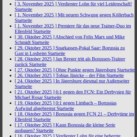
[ 3. November 2025 ]
Verdienter Lohn für viel Leidenschaft!
Startseite
[ 1. November 2025 ]
Mit neuem Schwung gegen Köllerbach
Startseite
[ 1. November 2025 ]
Premiere für das neue Trainer-Duo im
Ellenfeld
Startseite
[ 30. Oktober 2025 ]
Abschied von Felix Marx und Mike
Schmidt
Startseite
[ 29. Oktober 2025 ]
Sparkassen-Pokal Saar: Borussia zu
Gast in Losheim
Startseite
[ 28. Oktober 2025 ]
Jan Berger tritt als Borussen-Trainer
zurück
Startseite
[ 27. Oktober 2025 ]
Ohne Punkte gegen Jägersburg
Startseite
[ 26. Oktober 2025 ]
Tobias Jänicke – der Film
Startseite
[ 24. Oktober 2025 ]
In Jägersburg diesmal nur Außenseiter
Startseite
[ 21. Oktober 2025 ]
6:1 gegen den FCN: Ein Derbysieg für
Michael Rosar
Startseite
[ 19. Oktober 2025 ]
0:1 gegen Limbach – Borussias
Aufwind abgebremst
Startseite
[ 18. Oktober 2025 ]
Borussia gegen FCN 21 – Derbytime im
Ellenfeld
Startseite
[ 17. Oktober 2025 ]
Kann Borussia die kleine Serie
ausbauen?
Startseite
[ 16. Oktober 2025 ]
Verdienter Lohn für eine beherzte