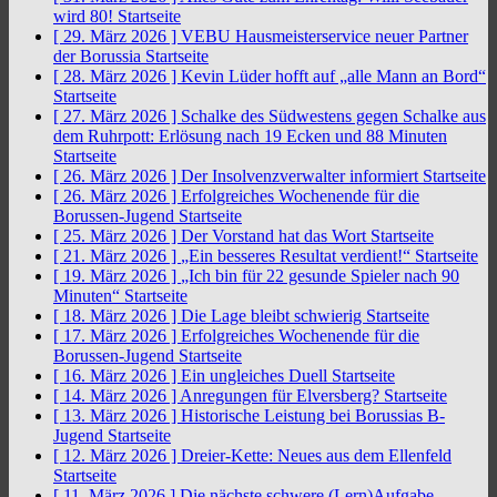
wird 80!
Startseite
[ 29. März 2026 ]
VEBU Hausmeisterservice neuer Partner
der Borussia
Startseite
[ 28. März 2026 ]
Kevin Lüder hofft auf „alle Mann an Bord“
Startseite
[ 27. März 2026 ]
Schalke des Südwestens gegen Schalke aus
dem Ruhrpott: Erlösung nach 19 Ecken und 88 Minuten
Startseite
[ 26. März 2026 ]
Der Insolvenzverwalter informiert
Startseite
[ 26. März 2026 ]
Erfolgreiches Wochenende für die
Borussen-Jugend
Startseite
[ 25. März 2026 ]
Der Vorstand hat das Wort
Startseite
[ 21. März 2026 ]
„Ein besseres Resultat verdient!“
Startseite
[ 19. März 2026 ]
„Ich bin für 22 gesunde Spieler nach 90
Minuten“
Startseite
[ 18. März 2026 ]
Die Lage bleibt schwierig
Startseite
[ 17. März 2026 ]
Erfolgreiches Wochenende für die
Borussen-Jugend
Startseite
[ 16. März 2026 ]
Ein ungleiches Duell
Startseite
[ 14. März 2026 ]
Anregungen für Elversberg?
Startseite
[ 13. März 2026 ]
Historische Leistung bei Borussias B-
Jugend
Startseite
[ 12. März 2026 ]
Dreier-Kette: Neues aus dem Ellenfeld
Startseite
[ 11. März 2026 ]
Die nächste schwere (Lern)Aufgabe