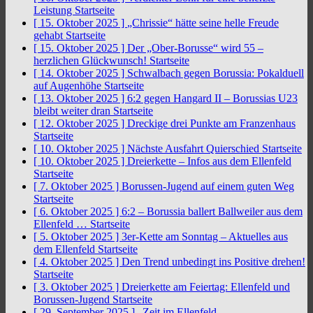
Leistung
Startseite
[ 15. Oktober 2025 ]
„Chrissie“ hätte seine helle Freude
gehabt
Startseite
[ 15. Oktober 2025 ]
Der „Ober-Borusse“ wird 55 –
herzlichen Glückwunsch!
Startseite
[ 14. Oktober 2025 ]
Schwalbach gegen Borussia: Pokalduell
auf Augenhöhe
Startseite
[ 13. Oktober 2025 ]
6:2 gegen Hangard II – Borussias U23
bleibt weiter dran
Startseite
[ 12. Oktober 2025 ]
Dreckige drei Punkte am Franzenhaus
Startseite
[ 10. Oktober 2025 ]
Nächste Ausfahrt Quierschied
Startseite
[ 10. Oktober 2025 ]
Dreierkette – Infos aus dem Ellenfeld
Startseite
[ 7. Oktober 2025 ]
Borussen-Jugend auf einem guten Weg
Startseite
[ 6. Oktober 2025 ]
6:2 – Borussia ballert Ballweiler aus dem
Ellenfeld …
Startseite
[ 5. Oktober 2025 ]
3er-Kette am Sonntag – Aktuelles aus
dem Ellenfeld
Startseite
[ 4. Oktober 2025 ]
Den Trend unbedingt ins Positive drehen!
Startseite
[ 3. Oktober 2025 ]
Dreierkette am Feiertag: Ellenfeld und
Borussen-Jugend
Startseite
[ 29. September 2025 ]
„Zeit im Ellenfeld