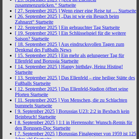
zusammenzurücken.“
Startseite
[ 27. September 2025 ]
Wenn einer eine Reise tut …
Startseite
[ 26. September 2025 ]
„Das ist wie ein Besuch beim
Zahnarzt“
Startseite
[ 22. September 2025 ]
Ein gebrauchter Tag
Startseite
[ 19. September 2025 ]
Ein Schlüsselspiel für die weitere
Saison?
Startseite
[ 18. September 2025 ]
Aus eindrucksvollen Tagen zum
Denkmal des Fußballs
News
[ 15. September 2025 ]
Ein mehr als gelungener Tag für
Ellenfeld und Borussia
Startseite
[ 14. September 2025 ]
Happy birthday, Heinz Histing!
Startseite
[ 13. September 2025 ]
Das Ellenfeld – eine heilige Stätte des
Fußballs
Startseite
[ 12. September 2025 ]
Das Ellenfeld-Stadion öffnet seine
Pforten
Startseite
[ 11. September 2025 ]
Von Menschen, die zu Schlachten
bummeln
Startseite
[ 9. September 2025 ]
Borussias U23: 2:2 in Bexbach kein
Beinbruch!
Startseite
[ 8. September 2025 ]
1:1 in Herrensohr: Wunsch-Remis für
den Borussen-Doc
Startseite
[ 7. September 2025 ]
Borussias Finalgegner von 1959 ist 125