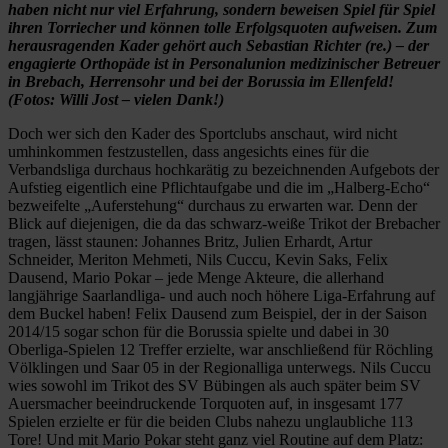
haben nicht nur viel Erfahrung, sondern beweisen Spiel für Spiel
ihren Torriecher und können tolle Erfolgsquoten aufweisen. Zum
herausragenden Kader gehört auch Sebastian Richter (re.) – der
engagierte Orthopäde ist in Personalunion medizinischer Betreuer
in Brebach, Herrensohr und bei der Borussia im Ellenfeld!
(Fotos: Willi Jost – vielen Dank!)
Doch wer sich den Kader des Sportclubs anschaut, wird nicht
umhinkommen festzustellen, dass angesichts eines für die
Verbandsliga durchaus hochkarätig zu bezeichnenden Aufgebots der
Aufstieg eigentlich eine Pflichtaufgabe und die im „Halberg-Echo“
bezweifelte „Auferstehung“ durchaus zu erwarten war. Denn der
Blick auf diejenigen, die da das schwarz-weiße Trikot der Brebacher
tragen, lässt staunen: Johannes Britz, Julien Erhardt, Artur
Schneider, Meriton Mehmeti, Nils Cuccu, Kevin Saks, Felix
Dausend, Mario Pokar – jede Menge Akteure, die allerhand
langjährige Saarlandliga- und auch noch höhere Liga-Erfahrung auf
dem Buckel haben! Felix Dausend zum Beispiel, der in der Saison
2014/15 sogar schon für die Borussia spielte und dabei in 30
Oberliga-Spielen 12 Treffer erzielte, war anschließend für Röchling
Völklingen und Saar 05 in der Regionalliga unterwegs. Nils Cuccu
wies sowohl im Trikot des SV Bübingen als auch später beim SV
Auersmacher beeindruckende Torquoten auf, in insgesamt 177
Spielen erzielte er für die beiden Clubs nahezu unglaubliche 113
Tore! Und mit Mario Pokar steht ganz viel Routine auf dem Platz: