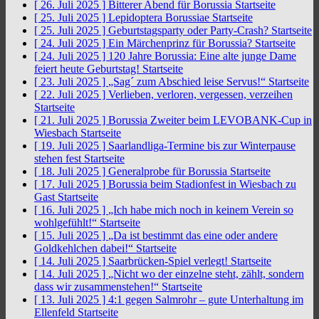
[ 26. Juli 2025 ]
Bitterer Abend für Borussia
Startseite
[ 25. Juli 2025 ]
Lepidoptera Borussiae
Startseite
[ 25. Juli 2025 ]
Geburtstagsparty oder Party-Crash?
Startseite
[ 24. Juli 2025 ]
Ein Märchenprinz für Borussia?
Startseite
[ 24. Juli 2025 ]
120 Jahre Borussia: Eine alte junge Dame
feiert heute Geburtstag!
Startseite
[ 23. Juli 2025 ]
„Sag´ zum Abschied leise Servus!“
Startseite
[ 22. Juli 2025 ]
Verlieben, verloren, vergessen, verzeihen
Startseite
[ 21. Juli 2025 ]
Borussia Zweiter beim LEVOBANK-Cup in
Wiesbach
Startseite
[ 19. Juli 2025 ]
Saarlandliga-Termine bis zur Winterpause
stehen fest
Startseite
[ 18. Juli 2025 ]
Generalprobe für Borussia
Startseite
[ 17. Juli 2025 ]
Borussia beim Stadionfest in Wiesbach zu
Gast
Startseite
[ 16. Juli 2025 ]
„Ich habe mich noch in keinem Verein so
wohlgefühlt!“
Startseite
[ 15. Juli 2025 ]
„Da ist bestimmt das eine oder andere
Goldkehlchen dabei!“
Startseite
[ 14. Juli 2025 ]
Saarbrücken-Spiel verlegt!
Startseite
[ 14. Juli 2025 ]
„Nicht wo der einzelne steht, zählt, sondern
dass wir zusammenstehen!“
Startseite
[ 13. Juli 2025 ]
4:1 gegen Salmrohr – gute Unterhaltung im
Ellenfeld
Startseite