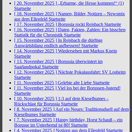
[ 20. November 2025 ]
„Erbarme, die Hesse kommen!“ (1)
Startseite
[ 18. November 2025 ]
Namen, Bilder, Notizen – Newsmix
aus dem Ellenfeld
Startseite
[ 17. November 2025 ]
Borussia rockt Reisbach
Startseite
[ 16. November 2025 ]
Daten, Fakten, Zahlen: Ein bisschen
Statistik für die Chronistik
Startseite
[ 15. November 2025 ]
In Reisbach die dürftige
Auswärtsbilanz endlich aufbessern!
Startseite
[ 14. November 2025 ]
Wiedersehen mit Markus Kneip
Startseite
[ 13. November 2025 ]
Borussia überwintert im
Saarlandpokal
Startseite
[ 12. November 2025 ]
Nächste Pokalausfahrt: SV Losheim
Startseite
[ 11. November 2025 ]
Gelebte alte Liebe
Startseite
[ 11. November 2025 ]
Viel los bei der Borussen-Jugend!
Startseite
[ 10. November 2025 ]
1:3 auf dem Kieselhumes –
Rückschlag für Borussia
Startseite
[ 8. November 2025 ]
Auf ein Neues: Traditionsduell auf dem
Kieselhumes
Startseite
[ 7. November 2025 ]
Happy birthday, Horst Schauß – ein
Borusse im Unterhemd ist 80!
Startseite
[ 4. November 2025 ]
Notizen aus dem Ellenfeld
Startseite