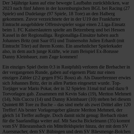
Der 34jährige kann auf eine bewegte Laufbahn zurückblicken, war
2023 nach fünf Jahren in der luxemburgischen BGL bei Racing (27
Spiele) und Dudelange (97 Spiele, 18 Tore) an den Halberg
gekommen. Zuvor verzeichnete der in der U19 der Frankfurter
Eintracht ausgebildete Offensivspieler sogar einen 2.Liga-Einsatz
beim 1. FC Kaiserslautern spielte am Betzenberg und bei Hessen
Kassel in der Regionalliga. Regionalliga-Einsätze haben auch
Johannes Britz (mit Saar 05) und Trainersohn Julien Erhardt (mit
Eintracht Trier) auf ihrem Konto. Ein ansehnlicher Spielerkader
also, in dem auch junge Kräfte, wie zum Beispiel Ex-Borusse
Danny Kleinbauer, zum Zuge kommen!
Ein einziges Spiel (beim 0:3 in Rastpfuhl) verloren die Brebacher in
der vergangenen Runde, gaben auf eigenem Platz nur einen
einzigen Zähler (2:2 gegen FSG Bous) ab. Als Dauerbrenner erwies
sich Johannes Britz, der in allen Partien eingesetzt wurde. Top-
Torjäger war Mario Pokar, der in 32 Spielen 31mal traf und dazu 9
Torvorlagen gab. Zusammen mit Kevin Saks (19), Meriton Mehmeti
(14), Nils Cuccu (14) und Danny Kleinbauer (10) stehen bei diesem
Quintett 88 Tore zu Buche – das sind mehr als zwei Drittel aller 120
Treffer! Als bester Vorlagengeber glänzte Meriton Mehmeti, der
gleich 14 Treffer auflegte. Doch damit nicht genug: Brebach rüstet
für die Saarlandliga weiter auf. Mit Sascha Bickelmann (35) kommt
vom SV Bliesransbach ein Mittelfeldspieler hinzu, der mit dem SV
Auersmacher, dem SV Bübingen und dem SV Bliesmenge-Bolchen