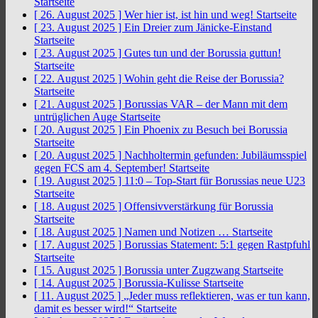
Startseite
[ 26. August 2025 ]
Wer hier ist, ist hin und weg!
Startseite
[ 23. August 2025 ]
Ein Dreier zum Jänicke-Einstand
Startseite
[ 23. August 2025 ]
Gutes tun und der Borussia guttun!
Startseite
[ 22. August 2025 ]
Wohin geht die Reise der Borussia?
Startseite
[ 21. August 2025 ]
Borussias VAR – der Mann mit dem
untrüglichen Auge
Startseite
[ 20. August 2025 ]
Ein Phoenix zu Besuch bei Borussia
Startseite
[ 20. August 2025 ]
Nachholtermin gefunden: Jubiläumsspiel
gegen FCS am 4. September!
Startseite
[ 19. August 2025 ]
11:0 – Top-Start für Borussias neue U23
Startseite
[ 18. August 2025 ]
Offensivverstärkung für Borussia
Startseite
[ 18. August 2025 ]
Namen und Notizen …
Startseite
[ 17. August 2025 ]
Borussias Statement: 5:1 gegen Rastpfuhl
Startseite
[ 15. August 2025 ]
Borussia unter Zugzwang
Startseite
[ 14. August 2025 ]
Borussia-Kulisse
Startseite
[ 11. August 2025 ]
„Jeder muss reflektieren, was er tun kann,
damit es besser wird!“
Startseite