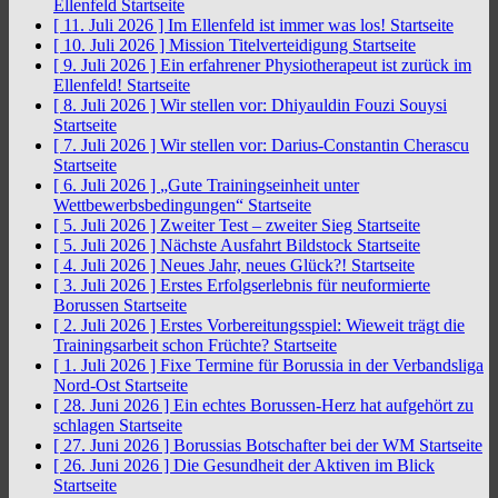
Ellenfeld
Startseite
[ 11. Juli 2026 ]
Im Ellenfeld ist immer was los!
Startseite
[ 10. Juli 2026 ]
Mission Titelverteidigung
Startseite
[ 9. Juli 2026 ]
Ein erfahrener Physiotherapeut ist zurück im
Ellenfeld!
Startseite
[ 8. Juli 2026 ]
Wir stellen vor: Dhiyauldin Fouzi Souysi
Startseite
[ 7. Juli 2026 ]
Wir stellen vor: Darius-Constantin Cherascu
Startseite
[ 6. Juli 2026 ]
„Gute Trainingseinheit unter
Wettbewerbsbedingungen“
Startseite
[ 5. Juli 2026 ]
Zweiter Test – zweiter Sieg
Startseite
[ 5. Juli 2026 ]
Nächste Ausfahrt Bildstock
Startseite
[ 4. Juli 2026 ]
Neues Jahr, neues Glück?!
Startseite
[ 3. Juli 2026 ]
Erstes Erfolgserlebnis für neuformierte
Borussen
Startseite
[ 2. Juli 2026 ]
Erstes Vorbereitungsspiel: Wieweit trägt die
Trainingsarbeit schon Früchte?
Startseite
[ 1. Juli 2026 ]
Fixe Termine für Borussia in der Verbandsliga
Nord-Ost
Startseite
[ 28. Juni 2026 ]
Ein echtes Borussen-Herz hat aufgehört zu
schlagen
Startseite
[ 27. Juni 2026 ]
Borussias Botschafter bei der WM
Startseite
[ 26. Juni 2026 ]
Die Gesundheit der Aktiven im Blick
Startseite