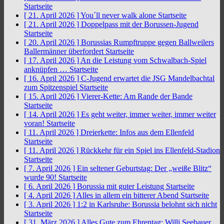
Startseite
[ 21. April 2026 ]
You´ll never walk alone
Startseite
[ 21. April 2026 ]
Doppelpass mit der Borussen-Jugend
Startseite
[ 20. April 2026 ]
Borussias Rumpftruppe gegen Ballweilers
Ballermänner überfordert
Startseite
[ 17. April 2026 ]
An die Leistung vom Schwalbach-Spiel
anknüpfen …
Startseite
[ 16. April 2026 ]
C-Jugend erwartet die JSG Mandelbachtal
zum Spitzenspiel
Startseite
[ 15. April 2026 ]
Vierer-Kette: Am Rande der Bande
Startseite
[ 14. April 2026 ]
Es geht weiter, immer weiter, immer weiter
voran!
Startseite
[ 11. April 2026 ]
Dreierkette: Infos aus dem Ellenfeld
Startseite
[ 11. April 2026 ]
Rückkehr für ein Spiel ins Ellenfeld-Stadion
Startseite
[ 7. April 2026 ]
Ein seltener Geburtstag: Der „weiße Blitz“
wurde 90!
Startseite
[ 6. April 2026 ]
Borussia mit guter Leistung
Startseite
[ 4. April 2026 ]
Alles in allem ein bitterer Abend
Startseite
[ 3. April 2026 ]
1:2 in Karlsruhe: Borussia belohnt sich nicht
Startseite
[ 31. März 2026 ]
Alles Gute zum Ehrentag: Willi Seebauer