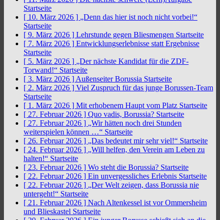
Startseite
[ 10. März 2026 ]
„Denn das hier ist noch nicht vorbei!“
Startseite
[ 9. März 2026 ]
Lehrstunde gegen Bliesmengen
Startseite
[ 7. März 2026 ]
Entwicklungserlebnisse statt Ergebnisse
Startseite
[ 5. März 2026 ]
„Der nächste Kandidat für die ZDF-
Torwand!“
Startseite
[ 3. März 2026 ]
Außenseiter Borussia
Startseite
[ 2. März 2026 ]
Viel Zuspruch für das junge Borussen-Team
Startseite
[ 1. März 2026 ]
Mit erhobenem Haupt vom Platz
Startseite
[ 27. Februar 2026 ]
Quo vadis, Borussia?
Startseite
[ 27. Februar 2026 ]
„Wir hätten noch drei Stunden
weiterspielen können …“
Startseite
[ 26. Februar 2026 ]
„Das bedeutet mir sehr viel!“
Startseite
[ 24. Februar 2026 ]
„Will helfen, den Verein am Leben zu
halten!“
Startseite
[ 23. Februar 2026 ]
Wo steht die Borussia?
Startseite
[ 22. Februar 2026 ]
Ein unvergessliches Erlebnis
Startseite
[ 22. Februar 2026 ]
„Der Welt zeigen, dass Borussia nie
untergeht!“
Startseite
[ 21. Februar 2026 ]
Nach Altenkessel ist vor Ommersheim
und Blieskastel
Startseite