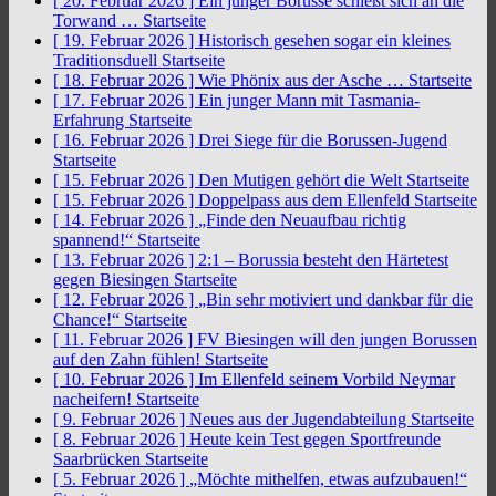
[ 20. Februar 2026 ]
Ein junger Borusse schießt sich an die
Torwand …
Startseite
[ 19. Februar 2026 ]
Historisch gesehen sogar ein kleines
Traditionsduell
Startseite
[ 18. Februar 2026 ]
Wie Phönix aus der Asche …
Startseite
[ 17. Februar 2026 ]
Ein junger Mann mit Tasmania-
Erfahrung
Startseite
[ 16. Februar 2026 ]
Drei Siege für die Borussen-Jugend
Startseite
[ 15. Februar 2026 ]
Den Mutigen gehört die Welt
Startseite
[ 15. Februar 2026 ]
Doppelpass aus dem Ellenfeld
Startseite
[ 14. Februar 2026 ]
„Finde den Neuaufbau richtig
spannend!“
Startseite
[ 13. Februar 2026 ]
2:1 – Borussia besteht den Härtetest
gegen Biesingen
Startseite
[ 12. Februar 2026 ]
„Bin sehr motiviert und dankbar für die
Chance!“
Startseite
[ 11. Februar 2026 ]
FV Biesingen will den jungen Borussen
auf den Zahn fühlen!
Startseite
[ 10. Februar 2026 ]
Im Ellenfeld seinem Vorbild Neymar
nacheifern!
Startseite
[ 9. Februar 2026 ]
Neues aus der Jugendabteilung
Startseite
[ 8. Februar 2026 ]
Heute kein Test gegen Sportfreunde
Saarbrücken
Startseite
[ 5. Februar 2026 ]
„Möchte mithelfen, etwas aufzubauen!“