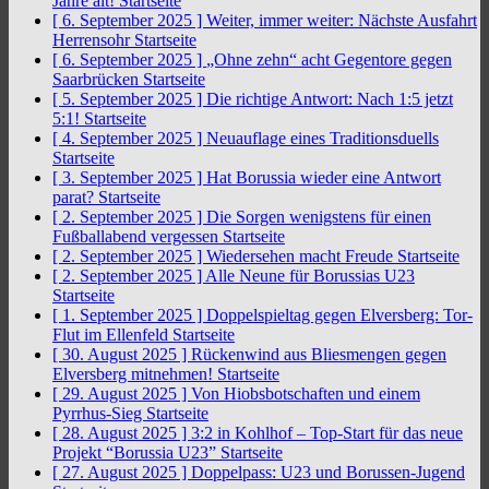
Jahre alt!
Startseite
[ 6. September 2025 ]
Weiter, immer weiter: Nächste Ausfahrt
Herrensohr
Startseite
[ 6. September 2025 ]
„Ohne zehn“ acht Gegentore gegen
Saarbrücken
Startseite
[ 5. September 2025 ]
Die richtige Antwort: Nach 1:5 jetzt
5:1!
Startseite
[ 4. September 2025 ]
Neuauflage eines Traditionsduells
Startseite
[ 3. September 2025 ]
Hat Borussia wieder eine Antwort
parat?
Startseite
[ 2. September 2025 ]
Die Sorgen wenigstens für einen
Fußballabend vergessen
Startseite
[ 2. September 2025 ]
Wiedersehen macht Freude
Startseite
[ 2. September 2025 ]
Alle Neune für Borussias U23
Startseite
[ 1. September 2025 ]
Doppelspieltag gegen Elversberg: Tor-
Flut im Ellenfeld
Startseite
[ 30. August 2025 ]
Rückenwind aus Bliesmengen gegen
Elversberg mitnehmen!
Startseite
[ 29. August 2025 ]
Von Hiobsbotschaften und einem
Pyrrhus-Sieg
Startseite
[ 28. August 2025 ]
3:2 in Kohlhof – Top-Start für das neue
Projekt “Borussia U23”
Startseite
[ 27. August 2025 ]
Doppelpass: U23 und Borussen-Jugend