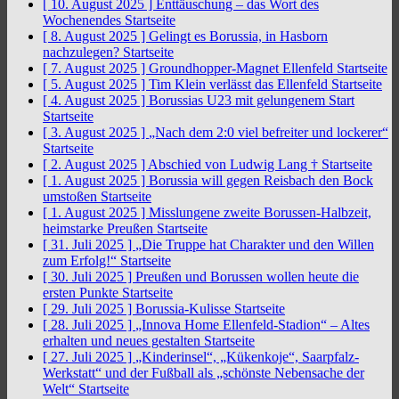
[ 10. August 2025 ]
Enttäuschung – das Wort des
Wochenendes
Startseite
[ 8. August 2025 ]
Gelingt es Borussia, in Hasborn
nachzulegen?
Startseite
[ 7. August 2025 ]
Groundhopper-Magnet Ellenfeld
Startseite
[ 5. August 2025 ]
Tim Klein verlässt das Ellenfeld
Startseite
[ 4. August 2025 ]
Borussias U23 mit gelungenem Start
Startseite
[ 3. August 2025 ]
„Nach dem 2:0 viel befreiter und lockerer“
Startseite
[ 2. August 2025 ]
Abschied von Ludwig Lang †
Startseite
[ 1. August 2025 ]
Borussia will gegen Reisbach den Bock
umstoßen
Startseite
[ 1. August 2025 ]
Misslungene zweite Borussen-Halbzeit,
heimstarke Preußen
Startseite
[ 31. Juli 2025 ]
„Die Truppe hat Charakter und den Willen
zum Erfolg!“
Startseite
[ 30. Juli 2025 ]
Preußen und Borussen wollen heute die
ersten Punkte
Startseite
[ 29. Juli 2025 ]
Borussia-Kulisse
Startseite
[ 28. Juli 2025 ]
„Innova Home Ellenfeld-Stadion“ – Altes
erhalten und neues gestalten
Startseite
[ 27. Juli 2025 ]
„Kinderinsel“, „Kükenkoje“, Saarpfalz-
Werkstatt“ und der Fußball als „schönste Nebensache der
Welt“
Startseite