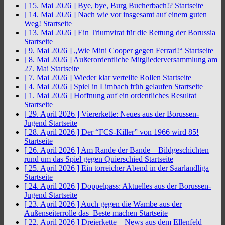
[ 15. Mai 2026 ]
Bye, bye, Burg Bucherbach!?
Startseite
[ 14. Mai 2026 ]
Nach wie vor insgesamt auf einem guten
Weg!
Startseite
[ 13. Mai 2026 ]
Ein Triumvirat für die Rettung der Borussia
Startseite
[ 9. Mai 2026 ]
„Wie Mini Cooper gegen Ferrari!“
Startseite
[ 8. Mai 2026 ]
Außerordentliche Mitgliederversammlung am
27. Mai
Startseite
[ 7. Mai 2026 ]
Wieder klar verteilte Rollen
Startseite
[ 4. Mai 2026 ]
Spiel in Limbach früh gelaufen
Startseite
[ 1. Mai 2026 ]
Hoffnung auf ein ordentliches Resultat
Startseite
[ 29. April 2026 ]
Viererkette: Neues aus der Borussen-
Jugend
Startseite
[ 28. April 2026 ]
Der “FCS-Killer” von 1966 wird 85!
Startseite
[ 26. April 2026 ]
Am Rande der Bande – Bildgeschichten
rund um das Spiel gegen Quierschied
Startseite
[ 25. April 2026 ]
Ein torreicher Abend in der Saarlandliga
Startseite
[ 24. April 2026 ]
Doppelpass: Aktuelles aus der Borussen-
Jugend
Startseite
[ 23. April 2026 ]
Auch gegen die Wambe aus der
Außenseiterrolle das Beste machen
Startseite
[ 22. April 2026 ]
Dreierkette – News aus dem Ellenfeld