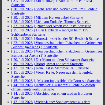
[ 31. Juli 2026 ]
Ein Neinkerjer Bub führt die Borussia an
Startseite
[ 30. Juli 2026 ]
Sechs Tore und Nervenkitzel im Ellenfeld
Startseite
[ 29. Juli 2026 ]
Mit dem Herzen dabei
Startseite
[ 28. Juli 2026 ]
Licht am Ende des Tunnels
Startseite
[ 27. Juli 2026 ]
„Noch viel Arbeit vor uns!“
Startseite
[ 25. Juli 2026 ]
1:0 in Bexbach – morgen beim TuS
Schönenberg
Startseite
[ 23. Juli 2026 ]
Borussia testet bei der SG Bexbach
Startseite
[ 22. Juli 2026 ]
Vom beschaulichen Plätzchen im Grünen zur
Bundesliga-Arena (2)
Startseite
[ 21. Juli 2026 ]
Vom beschaulichen Plätzchen im Grünen zur
Bundesliga-Arena (1)
Startseite
[ 20. Juli 2026 ]
Der Mann mit dem Schnauzer
Startseite
[ 19. Juli 2026 ]
Blood, sweat and tears
Startseite
[ 17. Juli 2026 ]
Kein Test in Merchweiler!
Startseite
[ 15. Juli 2026 ]
Vierer-Kette: Neues aus dem Ellenfeld
Startseite
[ 15. Juli 2026 ]
„Mission impossible“ für Borussia
Startseite
[ 14. Juli 2026 ]
Heute vor 114 Jahren: Ellenfeld-Stadion
offiziell eingeweiht
Startseite
[ 14. Juli 2026 ]
Abschied von einem großen Borussen
Startseite
[ 12. Juli 2026 ]
Vierer-Kette: Sonntagsnews aus dem