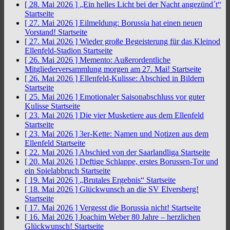
[ 28. Mai 2026 ]
„Ein helles Licht bei der Nacht angezünd´t“
Startseite
[ 27. Mai 2026 ]
Eilmeldung: Borussia hat einen neuen
Vorstand!
Startseite
[ 27. Mai 2026 ]
Wieder große Begeisterung für das Kleinod
Ellenfeld-Stadion
Startseite
[ 26. Mai 2026 ]
Memento: Außerordentliche
Mitgliederversammlung morgen am 27. Mai!
Startseite
[ 26. Mai 2026 ]
Ellenfeld-Kulisse: Abschied in Bildern
Startseite
[ 25. Mai 2026 ]
Emotionaler Saisonabschluss vor guter
Kulisse
Startseite
[ 23. Mai 2026 ]
Die vier Musketiere aus dem Ellenfeld
Startseite
[ 23. Mai 2026 ]
3er-Kette: Namen und Notizen aus dem
Ellenfeld
Startseite
[ 22. Mai 2026 ]
Abschied von der Saarlandliga
Startseite
[ 20. Mai 2026 ]
Deftige Schlappe, erstes Borussen-Tor und
ein Spielabbruch
Startseite
[ 19. Mai 2026 ]
„Brutales Ergebnis“
Startseite
[ 18. Mai 2026 ]
Glückwunsch an die SV Elversberg!
Startseite
[ 17. Mai 2026 ]
Vergesst die Borussia nicht!
Startseite
[ 16. Mai 2026 ]
Joachim Weber 80 Jahre – herzlichen
Glückwunsch!
Startseite