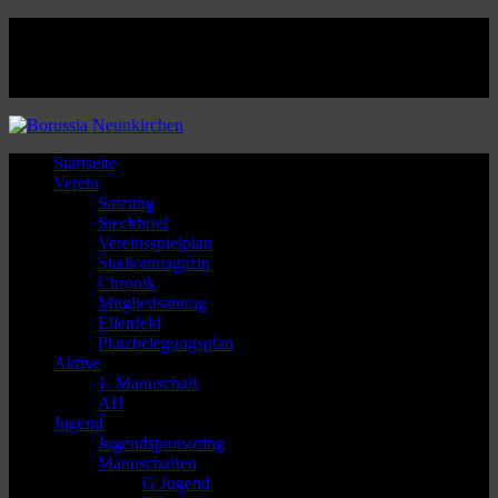
Facebook
Twitter
Instagram
Youtube
Startseite
Verein
Satzung
Steckbrief
Vereinsspielplan
Stadionmagazin
Chronik
Mitgliedsantrag
Ellenfeld
Platzbelegungsplan
Aktive
1. Mannschaft
AH
Jugend
Jugendsponsoring
Mannschaften
G Jugend