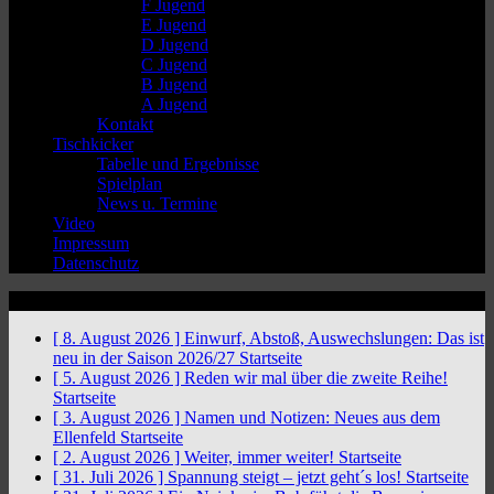
F Jugend
E Jugend
D Jugend
C Jugend
B Jugend
A Jugend
Kontakt
Tischkicker
Tabelle und Ergebnisse
Spielplan
News u. Termine
Video
Impressum
Datenschutz
News Ticker
[ 8. August 2026 ]
Einwurf, Abstoß, Auswechslungen: Das ist
neu in der Saison 2026/27
Startseite
[ 5. August 2026 ]
Reden wir mal über die zweite Reihe!
Startseite
[ 3. August 2026 ]
Namen und Notizen: Neues aus dem
Ellenfeld
Startseite
[ 2. August 2026 ]
Weiter, immer weiter!
Startseite
[ 31. Juli 2026 ]
Spannung steigt – jetzt geht´s los!
Startseite