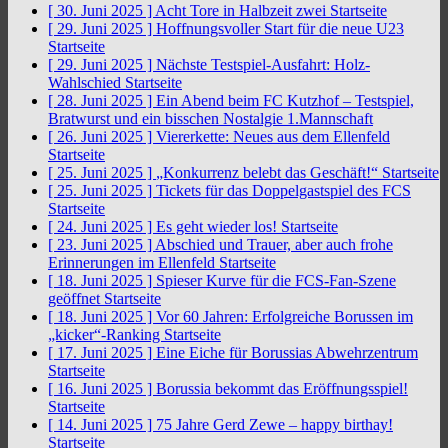
[ 30. Juni 2025 ]
Acht Tore in Halbzeit zwei
Startseite
[ 29. Juni 2025 ]
Hoffnungsvoller Start für die neue U23
Startseite
[ 29. Juni 2025 ]
Nächste Testspiel-Ausfahrt: Holz-
Wahlschied
Startseite
[ 28. Juni 2025 ]
Ein Abend beim FC Kutzhof – Testspiel,
Bratwurst und ein bisschen Nostalgie
1.Mannschaft
[ 26. Juni 2025 ]
Viererkette: Neues aus dem Ellenfeld
Startseite
[ 25. Juni 2025 ]
„Konkurrenz belebt das Geschäft!“
Startseite
[ 25. Juni 2025 ]
Tickets für das Doppelgastspiel des FCS
Startseite
[ 24. Juni 2025 ]
Es geht wieder los!
Startseite
[ 23. Juni 2025 ]
Abschied und Trauer, aber auch frohe
Erinnerungen im Ellenfeld
Startseite
[ 18. Juni 2025 ]
Spieser Kurve für die FCS-Fan-Szene
geöffnet
Startseite
[ 18. Juni 2025 ]
Vor 60 Jahren: Erfolgreiche Borussen im
„kicker“-Ranking
Startseite
[ 17. Juni 2025 ]
Eine Eiche für Borussias Abwehrzentrum
Startseite
[ 16. Juni 2025 ]
Borussia bekommt das Eröffnungsspiel!
Startseite
[ 14. Juni 2025 ]
75 Jahre Gerd Zewe – happy birthay!
Startseite