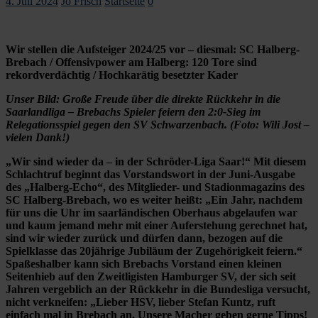
4. Juli 2024
Jo Frisch
Startseite
0
Wir stellen die Aufsteiger 2024/25 vor – diesmal: SC Halberg-
Brebach / Offensivpower am Halberg: 120 Tore sind
rekordverdächtig / Hochkarätig besetzter Kader
Unser Bild: Große Freude über die direkte Rückkehr in die
Saarlandliga – Brebachs Spieler feiern den 2:0-Sieg im
Relegationsspiel gegen den SV Schwarzenbach. (Foto: Wili Jost –
vielen Dank!)
„Wir sind wieder da – in der Schröder-Liga Saar!“ Mit diesem
Schlachtruf beginnt das Vorstandswort in der Juni-Ausgabe
des „Halberg-Echo“, des Mitglieder- und Stadionmagazins des
SC Halberg-Brebach, wo es weiter heißt: „Ein Jahr, nachdem
für uns die Uhr im saarländischen Oberhaus abgelaufen war
und kaum jemand mehr mit einer Auferstehung gerechnet hat,
sind wir wieder zurück und dürfen dann, bezogen auf die
Spielklasse das 20jährige Jubiläum der Zugehörigkeit feiern.“
Spaßeshalber kann sich Brebachs Vorstand einen kleinen
Seitenhieb auf den Zweitligisten Hamburger SV, der sich seit
Jahren vergeblich an der Rückkehr in die Bundesliga versucht,
nicht verkneifen: „Lieber HSV, lieber Stefan Kuntz, ruft
einfach mal in Brebach an. Unsere Macher geben gerne Tipps!