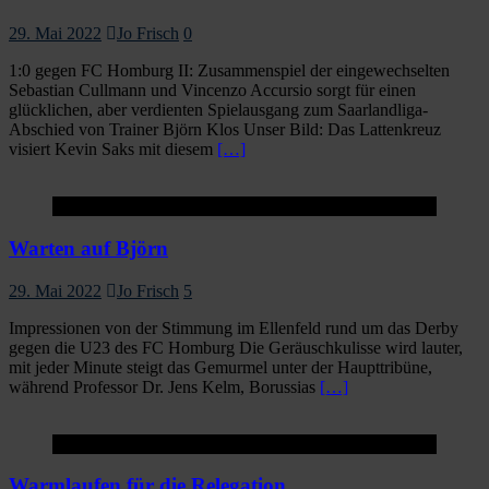
29. Mai 2022
Jo Frisch
0
1:0 gegen FC Homburg II: Zusammenspiel der eingewechselten
Sebastian Cullmann und Vincenzo Accursio sorgt für einen
glücklichen, aber verdienten Spielausgang zum Saarlandliga-
Abschied von Trainer Björn Klos Unser Bild: Das Lattenkreuz
visiert Kevin Saks mit diesem
[…]
Startseite
Warten auf Björn
29. Mai 2022
Jo Frisch
5
Impressionen von der Stimmung im Ellenfeld rund um das Derby
gegen die U23 des FC Homburg Die Geräuschkulisse wird lauter,
mit jeder Minute steigt das Gemurmel unter der Haupttribüne,
während Professor Dr. Jens Kelm, Borussias
[…]
Startseite
Warmlaufen für die Relegation