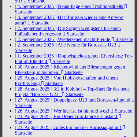
5:1!
Startseite
[ 4. September 2025 ]
Neuauflage eines Traditionsduells
Startseite
[ 3. September 2025 ]
Hat Borussia wieder eine Antwort
parat?
Startseite
[ 2. September 2025 ]
Die Sorgen wenigstens für einen
Fußballabend vergessen
Startseite
[ 2. September 2025 ]
Wiedersehen macht Freude
Startseite
[ 2. September 2025 ]
Alle Neune für Borussias U23
Startseite
[ 1. September 2025 ]
Doppelspieltag gegen Elversberg: Tor-
Flut im Ellenfeld
Startseite
[ 30. August 2025 ]
Rückenwind aus Bliesmengen gegen
Elversberg mitnehmen!
Startseite
[ 29. August 2025 ]
Von Hiobsbotschaften und einem
Pyrrhus-Sieg
Startseite
[ 28. August 2025 ]
3:2 in Kohlhof – Top-Start für das neue
Projekt “Borussia U23”
Startseite
[ 27. August 2025 ]
Doppelpass: U23 und Borussen-Jugend
Startseite
[ 26. August 2025 ]
Wer hier ist, ist hin und weg!
Startseite
[ 23. August 2025 ]
Ein Dreier zum Jänicke-Einstand
Startseite
[ 23. August 2025 ]
Gutes tun und der Borussia guttun!
Startseite