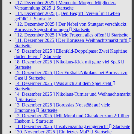
[ 17. Dezember 2025 ]
Memento: Morgen Mitglieder-
Versammlung 2025
Startseite
[ 14. Dezember 2025 ]
„Den Begriff `Verein´ mit Leben
gefüllt“
Startseite
[ 12. Dezember 2025 ]
Der Nebel von Stuttgart verschluckt
Borussias Siegeshoffnungen
Startseite
[ 12. Dezember 2025 ]
Viele Fragen, alles offen!
Startseite
[ 11. Dezember 2025 ]
Der Borussen-Weihnachtsmarkt ruft!
Startseite
[ 9. Dezember 2025 ]
Ellenfeld-Doppelpass: Zwei Kapitäne
dürfen feiern
Startseite
[ 8. Dezember 2025 ]
Nikolaus-Kick mit ganz viel Spaß
Startseite
[ 5. Dezember 2025 ]
Der Fußball-Nikolaus bei Borussia zu
Gast
Startseite
[ 4. Dezember 2025 ]
Was auch auf dem Spiel steht
Startseite
[ 4. Dezember 2025 ]
Nikolaus-Turnier und Weihnachtsmarkt
Startseite
[ 3. Dezember 2025 ]
Borussias Not stößt auf viele
Emotionen
Startseite
[ 2. Dezember 2025 ]
Mit Moral und Charakter zum 2:1 über
Hasborn
Startseite
[ 1. Dezember 2025 ]
Insolvenzantrag eingereicht
Startseite
[ 30. November 2025 ]
Ein letztes Mal?
Startseite