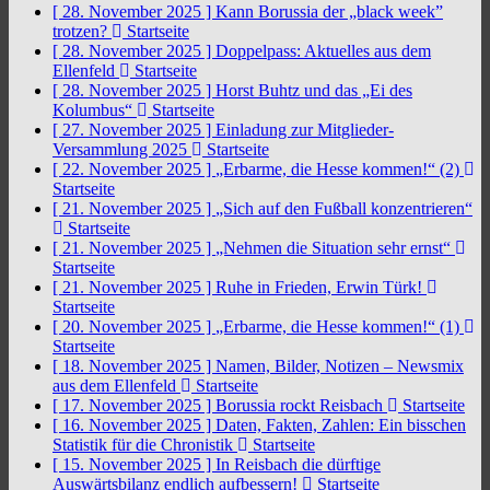
[ 28. November 2025 ]
Kann Borussia der „black week”
trotzen?
Startseite
[ 28. November 2025 ]
Doppelpass: Aktuelles aus dem
Ellenfeld
Startseite
[ 28. November 2025 ]
Horst Buhtz und das „Ei des
Kolumbus“
Startseite
[ 27. November 2025 ]
Einladung zur Mitglieder-
Versammlung 2025
Startseite
[ 22. November 2025 ]
„Erbarme, die Hesse kommen!“ (2)
Startseite
[ 21. November 2025 ]
„Sich auf den Fußball konzentrieren“
Startseite
[ 21. November 2025 ]
„Nehmen die Situation sehr ernst“
Startseite
[ 21. November 2025 ]
Ruhe in Frieden, Erwin Türk!
Startseite
[ 20. November 2025 ]
„Erbarme, die Hesse kommen!“ (1)
Startseite
[ 18. November 2025 ]
Namen, Bilder, Notizen – Newsmix
aus dem Ellenfeld
Startseite
[ 17. November 2025 ]
Borussia rockt Reisbach
Startseite
[ 16. November 2025 ]
Daten, Fakten, Zahlen: Ein bisschen
Statistik für die Chronistik
Startseite
[ 15. November 2025 ]
In Reisbach die dürftige
Auswärtsbilanz endlich aufbessern!
Startseite