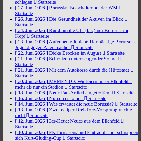
schlagen
Startseite
[ 27. Juni 2026 ]
Borussias Botschafter bei der WM
Startseite
[ 26. Juni 2026 ]
Die Gesundheit der Aktiven im Blick
Startseite
[ 24. Juni 2026 ]
Rund um die Uhr (fast) nur Borussia im
Kopf
Startseite
[ 23. Juni 2026 ]
Aufgeben gilt nicht: Hartnäckige Borussen-
Jugend gegen Auersmacher
Startseite
[ 22. Juni 2026 ]
Dicke Brocken im August
Startseite
[ 21. Juni 2026 ]
Schwitzen unter sengender Sonne
Startseite
[ 21. Juni 2026 ]
Mit dem Autokorso durch die Hüttestadt
Startseite
[ 20. Juni 2026 ]
MEMENTO: Wir feiern unser Ellenfeld –
mehr als nur ein Stadion
Startseite
[ 18. Juni 2026 ]
Neue Fan-Artikel eingetroffen!
Startseite
[ 16. Juni 2026 ]
Nomen est omen
Startseite
[ 14. Juni 2026 ]
Was erwartet die neue Borussia?
Startseite
[ 13. Juni 2026 ]
Zweimaliger Drei-Tore-Vorsprung reichte
nicht
Startseite
[ 12. Juni 2026 ]
3er-Kette: Neues aus dem Ellenfeld
Startseite
[ 10. Juni 2026 ]
FK Pirmasens und Eintracht Trier schnappen
sich Kurt-Gluding-Cup
Startseite