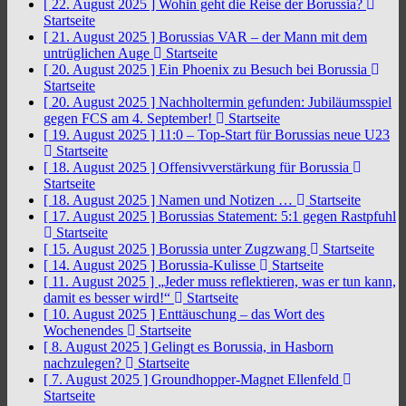
[ 22. August 2025 ]
Wohin geht die Reise der Borussia?
Startseite
[ 21. August 2025 ]
Borussias VAR – der Mann mit dem
untrüglichen Auge
Startseite
[ 20. August 2025 ]
Ein Phoenix zu Besuch bei Borussia
Startseite
[ 20. August 2025 ]
Nachholtermin gefunden: Jubiläumsspiel
gegen FCS am 4. September!
Startseite
[ 19. August 2025 ]
11:0 – Top-Start für Borussias neue U23
Startseite
[ 18. August 2025 ]
Offensivverstärkung für Borussia
Startseite
[ 18. August 2025 ]
Namen und Notizen …
Startseite
[ 17. August 2025 ]
Borussias Statement: 5:1 gegen Rastpfuhl
Startseite
[ 15. August 2025 ]
Borussia unter Zugzwang
Startseite
[ 14. August 2025 ]
Borussia-Kulisse
Startseite
[ 11. August 2025 ]
„Jeder muss reflektieren, was er tun kann,
damit es besser wird!“
Startseite
[ 10. August 2025 ]
Enttäuschung – das Wort des
Wochenendes
Startseite
[ 8. August 2025 ]
Gelingt es Borussia, in Hasborn
nachzulegen?
Startseite
[ 7. August 2025 ]
Groundhopper-Magnet Ellenfeld
Startseite