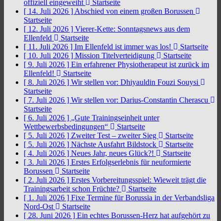
offiziell eingeweiht
Startseite
[ 14. Juli 2026 ]
Abschied von einem großen Borussen
Startseite
[ 12. Juli 2026 ]
Vierer-Kette: Sonntagsnews aus dem
Ellenfeld
Startseite
[ 11. Juli 2026 ]
Im Ellenfeld ist immer was los!
Startseite
[ 10. Juli 2026 ]
Mission Titelverteidigung
Startseite
[ 9. Juli 2026 ]
Ein erfahrener Physiotherapeut ist zurück im
Ellenfeld!
Startseite
[ 8. Juli 2026 ]
Wir stellen vor: Dhiyauldin Fouzi Souysi
Startseite
[ 7. Juli 2026 ]
Wir stellen vor: Darius-Constantin Cherascu
Startseite
[ 6. Juli 2026 ]
„Gute Trainingseinheit unter
Wettbewerbsbedingungen“
Startseite
[ 5. Juli 2026 ]
Zweiter Test – zweiter Sieg
Startseite
[ 5. Juli 2026 ]
Nächste Ausfahrt Bildstock
Startseite
[ 4. Juli 2026 ]
Neues Jahr, neues Glück?!
Startseite
[ 3. Juli 2026 ]
Erstes Erfolgserlebnis für neuformierte
Borussen
Startseite
[ 2. Juli 2026 ]
Erstes Vorbereitungsspiel: Wieweit trägt die
Trainingsarbeit schon Früchte?
Startseite
[ 1. Juli 2026 ]
Fixe Termine für Borussia in der Verbandsliga
Nord-Ost
Startseite
[ 28. Juni 2026 ]
Ein echtes Borussen-Herz hat aufgehört zu