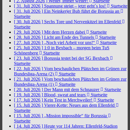
[ 2. August 2026 ]
Weiter, immer weiter!
Startseite
[ 31. Juli 2026 ]
Spannung steigt – jetzt geht´s los!
Startseite
[ 31. Juli 2026 ]
Ein Neinkerjer Bub führt die Borussia an
Startseite
[ 30. Juli 2026 ]
Sechs Tore und Nervenkitzel im Ellenfeld
Startseite
[ 29. Juli 2026 ]
Mit dem Herzen dabei
Startseite
[ 28. Juli 2026 ]
Licht am Ende des Tunnels
Startseite
[ 27. Juli 2026 ]
„Noch viel Arbeit vor uns!“
Startseite
[ 25. Juli 2026 ]
1:0 in Bexbach – morgen beim TuS
Schönenberg
Startseite
[ 23. Juli 2026 ]
Borussia testet bei der SG Bexbach
Startseite
[ 22. Juli 2026 ]
Vom beschaulichen Plätzchen im Grünen zur
Bundesliga-Arena (2)
Startseite
[ 21. Juli 2026 ]
Vom beschaulichen Plätzchen im Grünen zur
Bundesliga-Arena (1)
Startseite
[ 20. Juli 2026 ]
Der Mann mit dem Schnauzer
Startseite
[ 19. Juli 2026 ]
Blood, sweat and tears
Startseite
[ 17. Juli 2026 ]
Kein Test in Merchweiler!
Startseite
[ 15. Juli 2026 ]
Vierer-Kette: Neues aus dem Ellenfeld
Startseite
[ 15. Juli 2026 ]
„Mission impossible“ für Borussia
Startseite
[ 14. Juli 2026 ]
Heute vor 114 Jahren: Ellenfeld-Stadion