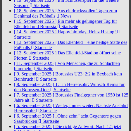
[ 19. September 2025 ]
Ein Schlüsselspiel für die weitere
Saison?
Startseite
[ 18. September 2025 ]
Aus eindrucksvollen Tagen zum
Denkmal des Fußballs
News
[ 15. September 2025 ]
Ein mehr als gelungener Tag für
Ellenfeld und Borussia
Startseite
[ 14. September 2025 ]
Happy birthday, Heinz Histing!
Startseite
[ 13. September 2025 ]
Das Ellenfeld – eine heilige Stätte des
Fußballs
Startseite
[ 12. September 2025 ]
Das Ellenfeld-Stadion öffnet seine
Pforten
Startseite
[ 11. September 2025 ]
Von Menschen, die zu Schlachten
bummeln
Startseite
[ 9. September 2025 ]
Borussias U23: 2:2 in Bexbach kein
Beinbruch!
Startseite
[ 8. September 2025 ]
1:1 in Herrensohr: Wunsch-Remis für
den Borussen-Doc
Startseite
[ 7. September 2025 ]
Borussias Finalgegner von 1959 ist 125
Jahre alt!
Startseite
[ 6. September 2025 ]
Weiter, immer weiter: Nächste Ausfahrt
Herrensohr
Startseite
[ 6. September 2025 ]
„Ohne zehn“ acht Gegentore gegen
Saarbrücken
Startseite
[ 5. September 2025 ]
Die richtige Antwort: Nach 1:5 jetzt