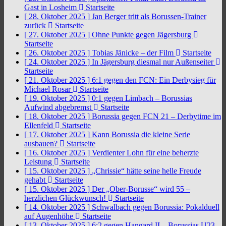
Gast in Losheim
Startseite
[ 28. Oktober 2025 ]
Jan Berger tritt als Borussen-Trainer
zurück
Startseite
[ 27. Oktober 2025 ]
Ohne Punkte gegen Jägersburg
Startseite
[ 26. Oktober 2025 ]
Tobias Jänicke – der Film
Startseite
[ 24. Oktober 2025 ]
In Jägersburg diesmal nur Außenseiter
Startseite
[ 21. Oktober 2025 ]
6:1 gegen den FCN: Ein Derbysieg für
Michael Rosar
Startseite
[ 19. Oktober 2025 ]
0:1 gegen Limbach – Borussias
Aufwind abgebremst
Startseite
[ 18. Oktober 2025 ]
Borussia gegen FCN 21 – Derbytime im
Ellenfeld
Startseite
[ 17. Oktober 2025 ]
Kann Borussia die kleine Serie
ausbauen?
Startseite
[ 16. Oktober 2025 ]
Verdienter Lohn für eine beherzte
Leistung
Startseite
[ 15. Oktober 2025 ]
„Chrissie“ hätte seine helle Freude
gehabt
Startseite
[ 15. Oktober 2025 ]
Der „Ober-Borusse“ wird 55 –
herzlichen Glückwunsch!
Startseite
[ 14. Oktober 2025 ]
Schwalbach gegen Borussia: Pokalduell
auf Augenhöhe
Startseite
[ 13. Oktober 2025 ]
6:2 gegen Hangard II – Borussias U23