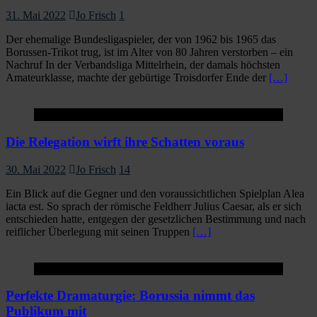
31. Mai 2022
Jo Frisch
1
Der ehemalige Bundesligaspieler, der von 1962 bis 1965 das
Borussen-Trikot trug, ist im Alter von 80 Jahren verstorben – ein
Nachruf In der Verbandsliga Mittelrhein, der damals höchsten
Amateurklasse, machte der gebürtige Troisdorfer Ende der
[…]
Startseite
Die Relegation wirft ihre Schatten voraus
30. Mai 2022
Jo Frisch
14
Ein Blick auf die Gegner und den voraussichtlichen Spielplan Alea
iacta est. So sprach der römische Feldherr Julius Caesar, als er sich
entschieden hatte, entgegen der gesetzlichen Bestimmung und nach
reiflicher Überlegung mit seinen Truppen
[…]
Startseite
Perfekte Dramaturgie: Borussia nimmt das
Publikum mit