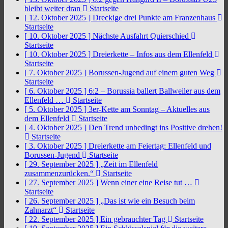
bleibt weiter dran
Startseite
[ 12. Oktober 2025 ]
Dreckige drei Punkte am Franzenhaus
Startseite
[ 10. Oktober 2025 ]
Nächste Ausfahrt Quierschied
Startseite
[ 10. Oktober 2025 ]
Dreierkette – Infos aus dem Ellenfeld
Startseite
[ 7. Oktober 2025 ]
Borussen-Jugend auf einem guten Weg
Startseite
[ 6. Oktober 2025 ]
6:2 – Borussia ballert Ballweiler aus dem
Ellenfeld …
Startseite
[ 5. Oktober 2025 ]
3er-Kette am Sonntag – Aktuelles aus
dem Ellenfeld
Startseite
[ 4. Oktober 2025 ]
Den Trend unbedingt ins Positive drehen!
Startseite
[ 3. Oktober 2025 ]
Dreierkette am Feiertag: Ellenfeld und
Borussen-Jugend
Startseite
[ 29. September 2025 ]
„Zeit im Ellenfeld
zusammenzurücken.“
Startseite
[ 27. September 2025 ]
Wenn einer eine Reise tut …
Startseite
[ 26. September 2025 ]
„Das ist wie ein Besuch beim
Zahnarzt“
Startseite
[ 22. September 2025 ]
Ein gebrauchter Tag
Startseite