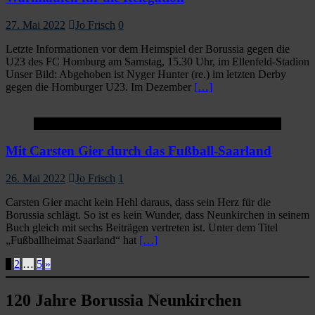
27. Mai 2022
Jo Frisch
0
Letzte Informationen vor dem Heimspiel der Borussia gegen die
U23 des FC Homburg am Samstag, 15.30 Uhr, im Ellenfeld-Stadion
Unser Bild: Abgehoben ist Nyger Hunter (re.) im letzten Derby
gegen die Homburger U23. Im Dezember
[…]
Startseite
Mit Carsten Gier durch das Fußball-Saarland
26. Mai 2022
Jo Frisch
1
Carsten Gier macht kein Hehl daraus, dass sein Herz für die
Borussia schlägt. So ist es kein Wunder, dass Neunkirchen in seinem
Buch gleich mit sechs Beiträgen vertreten ist. Unter dem Titel
„Fußballheimat Saarland“ hat
[…]
Seitennummerierung
1
2
…
5
»
der
120 Jahre Borussia Neunkirchen
Beiträge