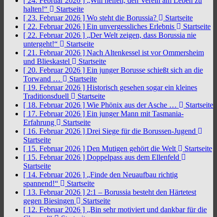
[ 24. Februar 2026 ]
„Will helfen, den Verein am Leben zu
halten!“
Startseite
[ 23. Februar 2026 ]
Wo steht die Borussia?
Startseite
[ 22. Februar 2026 ]
Ein unvergessliches Erlebnis
Startseite
[ 22. Februar 2026 ]
„Der Welt zeigen, dass Borussia nie
untergeht!“
Startseite
[ 21. Februar 2026 ]
Nach Altenkessel ist vor Ommersheim
und Blieskastel
Startseite
[ 20. Februar 2026 ]
Ein junger Borusse schießt sich an die
Torwand …
Startseite
[ 19. Februar 2026 ]
Historisch gesehen sogar ein kleines
Traditionsduell
Startseite
[ 18. Februar 2026 ]
Wie Phönix aus der Asche …
Startseite
[ 17. Februar 2026 ]
Ein junger Mann mit Tasmania-
Erfahrung
Startseite
[ 16. Februar 2026 ]
Drei Siege für die Borussen-Jugend
Startseite
[ 15. Februar 2026 ]
Den Mutigen gehört die Welt
Startseite
[ 15. Februar 2026 ]
Doppelpass aus dem Ellenfeld
Startseite
[ 14. Februar 2026 ]
„Finde den Neuaufbau richtig
spannend!“
Startseite
[ 13. Februar 2026 ]
2:1 – Borussia besteht den Härtetest
gegen Biesingen
Startseite
[ 12. Februar 2026 ]
„Bin sehr motiviert und dankbar für die