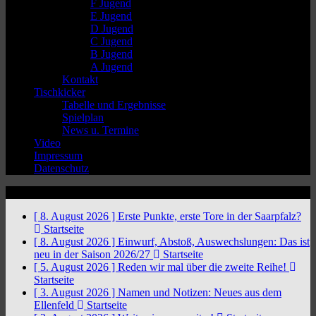
F Jugend
E Jugend
D Jugend
C Jugend
B Jugend
A Jugend
Kontakt
Tischkicker
Tabelle und Ergebnisse
Spielplan
News u. Termine
Video
Impressum
Datenschutz
News Ticker
[ 8. August 2026 ]
Erste Punkte, erste Tore in der Saarpfalz?
Startseite
[ 8. August 2026 ]
Einwurf, Abstoß, Auswechslungen: Das ist
neu in der Saison 2026/27
Startseite
[ 5. August 2026 ]
Reden wir mal über die zweite Reihe!
Startseite
[ 3. August 2026 ]
Namen und Notizen: Neues aus dem
Ellenfeld
Startseite