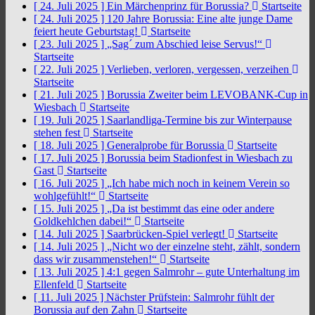
[ 24. Juli 2025 ]
Ein Märchenprinz für Borussia?
Startseite
[ 24. Juli 2025 ]
120 Jahre Borussia: Eine alte junge Dame
feiert heute Geburtstag!
Startseite
[ 23. Juli 2025 ]
„Sag´ zum Abschied leise Servus!“
Startseite
[ 22. Juli 2025 ]
Verlieben, verloren, vergessen, verzeihen
Startseite
[ 21. Juli 2025 ]
Borussia Zweiter beim LEVOBANK-Cup in
Wiesbach
Startseite
[ 19. Juli 2025 ]
Saarlandliga-Termine bis zur Winterpause
stehen fest
Startseite
[ 18. Juli 2025 ]
Generalprobe für Borussia
Startseite
[ 17. Juli 2025 ]
Borussia beim Stadionfest in Wiesbach zu
Gast
Startseite
[ 16. Juli 2025 ]
„Ich habe mich noch in keinem Verein so
wohlgefühlt!“
Startseite
[ 15. Juli 2025 ]
„Da ist bestimmt das eine oder andere
Goldkehlchen dabei!“
Startseite
[ 14. Juli 2025 ]
Saarbrücken-Spiel verlegt!
Startseite
[ 14. Juli 2025 ]
„Nicht wo der einzelne steht, zählt, sondern
dass wir zusammenstehen!“
Startseite
[ 13. Juli 2025 ]
4:1 gegen Salmrohr – gute Unterhaltung im
Ellenfeld
Startseite
[ 11. Juli 2025 ]
Nächster Prüfstein: Salmrohr fühlt der
Borussia auf den Zahn
Startseite