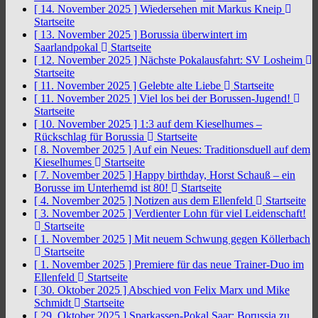
[ 14. November 2025 ]
Wiedersehen mit Markus Kneip
Startseite
[ 13. November 2025 ]
Borussia überwintert im
Saarlandpokal
Startseite
[ 12. November 2025 ]
Nächste Pokalausfahrt: SV Losheim
Startseite
[ 11. November 2025 ]
Gelebte alte Liebe
Startseite
[ 11. November 2025 ]
Viel los bei der Borussen-Jugend!
Startseite
[ 10. November 2025 ]
1:3 auf dem Kieselhumes –
Rückschlag für Borussia
Startseite
[ 8. November 2025 ]
Auf ein Neues: Traditionsduell auf dem
Kieselhumes
Startseite
[ 7. November 2025 ]
Happy birthday, Horst Schauß – ein
Borusse im Unterhemd ist 80!
Startseite
[ 4. November 2025 ]
Notizen aus dem Ellenfeld
Startseite
[ 3. November 2025 ]
Verdienter Lohn für viel Leidenschaft!
Startseite
[ 1. November 2025 ]
Mit neuem Schwung gegen Köllerbach
Startseite
[ 1. November 2025 ]
Premiere für das neue Trainer-Duo im
Ellenfeld
Startseite
[ 30. Oktober 2025 ]
Abschied von Felix Marx und Mike
Schmidt
Startseite
[ 29. Oktober 2025 ]
Sparkassen-Pokal Saar: Borussia zu