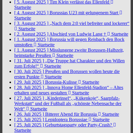
[ 5. August 2025 ]
Tim Klein verlässt das Ellenfeld
Startseite
[ 4. August 2025 ]
Borussias U23 mit gelungenem Start
Startseite
[ 3. August 2025 ]
„Nach dem 2:0 viel befreiter und lockerer“
Startseite
[ 2. August 2025 ]
Abschied von Ludwig Lang †
Startseite
[ 1. August 2025 ]
Borussia will gegen Reisbach den Bock
umstoßen
Startseite
[ 1. August 2025 ]
Misslungene zweite Borussen-Halbzeit,
heimstarke Preußen
Startseite
[ 31. Juli 2025 ]
„Die Truppe hat Charakter und den Willen
zum Erfolg!“
Startseite
[ 30. Juli 2025 ]
Preußen und Borussen wollen heute die
ersten Punkte
Startseite
[ 29. Juli 2025 ]
Borussia-Kulisse
Startseite
[ 28. Juli 2025 ]
„Innova Home Ellenfeld-Stadion“ – Altes
erhalten und neues gestalten
Startseite
[ 27. Juli 2025 ]
„Kinderinsel“, „Kükenkoje“, Saarpfalz-
Werkstatt“ und der Fußball als „schönste Nebensache der
Welt“
Startseite
[ 26. Juli 2025 ]
Bitterer Abend für Borussia
Startseite
[ 25. Juli 2025 ]
Lepidoptera Borussiae
Startseite
[ 25. Juli 2025 ]
Geburtstagsparty oder Party-Crash?
Startseite