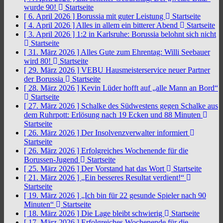
wurde 90!
Startseite
[ 6. April 2026 ]
Borussia mit guter Leistung
Startseite
[ 4. April 2026 ]
Alles in allem ein bitterer Abend
Startseite
[ 3. April 2026 ]
1:2 in Karlsruhe: Borussia belohnt sich nicht
Startseite
[ 31. März 2026 ]
Alles Gute zum Ehrentag: Willi Seebauer
wird 80!
Startseite
[ 29. März 2026 ]
VEBU Hausmeisterservice neuer Partner
der Borussia
Startseite
[ 28. März 2026 ]
Kevin Lüder hofft auf „alle Mann an Bord“
Startseite
[ 27. März 2026 ]
Schalke des Südwestens gegen Schalke aus
dem Ruhrpott: Erlösung nach 19 Ecken und 88 Minuten
Startseite
[ 26. März 2026 ]
Der Insolvenzverwalter informiert
Startseite
[ 26. März 2026 ]
Erfolgreiches Wochenende für die
Borussen-Jugend
Startseite
[ 25. März 2026 ]
Der Vorstand hat das Wort
Startseite
[ 21. März 2026 ]
„Ein besseres Resultat verdient!“
Startseite
[ 19. März 2026 ]
„Ich bin für 22 gesunde Spieler nach 90
Minuten“
Startseite
[ 18. März 2026 ]
Die Lage bleibt schwierig
Startseite
[ 17. März 2026 ]
Erfolgreiches Wochenende für die