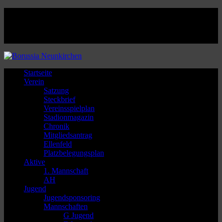
Facebook
Twitter
Instagram
Youtube
Startseite
Verein
Satzung
Steckbrief
Vereinsspielplan
Stadionmagazin
Chronik
Mitgliedsantrag
Ellenfeld
Platzbelegungsplan
Aktive
1. Mannschaft
AH
Jugend
Jugendsponsoring
Mannschaften
G Jugend