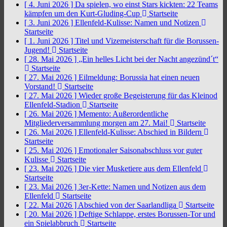
[ 4. Juni 2026 ]
Da spielen, wo einst Stars kickten: 22 Teams
kämpfen um den Kurt-Gluding-Cup
Startseite
[ 3. Juni 2026 ]
Ellenfeld-Kulisse: Namen und Notizen
Startseite
[ 1. Juni 2026 ]
Titel und Vizemeisterschaft für die Borussen-
Jugend!
Startseite
[ 28. Mai 2026 ]
„Ein helles Licht bei der Nacht angezünd´t“
Startseite
[ 27. Mai 2026 ]
Eilmeldung: Borussia hat einen neuen
Vorstand!
Startseite
[ 27. Mai 2026 ]
Wieder große Begeisterung für das Kleinod
Ellenfeld-Stadion
Startseite
[ 26. Mai 2026 ]
Memento: Außerordentliche
Mitgliederversammlung morgen am 27. Mai!
Startseite
[ 26. Mai 2026 ]
Ellenfeld-Kulisse: Abschied in Bildern
Startseite
[ 25. Mai 2026 ]
Emotionaler Saisonabschluss vor guter
Kulisse
Startseite
[ 23. Mai 2026 ]
Die vier Musketiere aus dem Ellenfeld
Startseite
[ 23. Mai 2026 ]
3er-Kette: Namen und Notizen aus dem
Ellenfeld
Startseite
[ 22. Mai 2026 ]
Abschied von der Saarlandliga
Startseite
[ 20. Mai 2026 ]
Deftige Schlappe, erstes Borussen-Tor und
ein Spielabbruch
Startseite