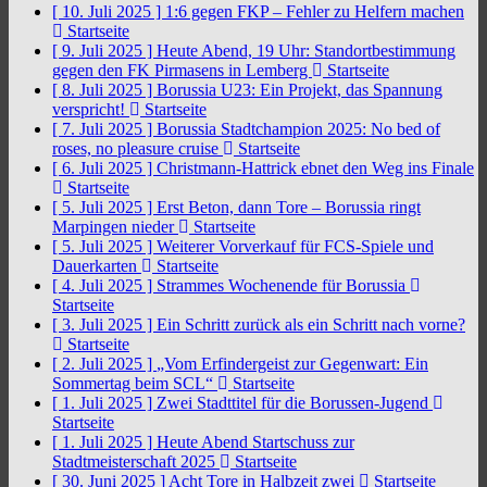
[ 10. Juli 2025 ]
1:6 gegen FKP – Fehler zu Helfern machen
Startseite
[ 9. Juli 2025 ]
Heute Abend, 19 Uhr: Standortbestimmung
gegen den FK Pirmasens in Lemberg
Startseite
[ 8. Juli 2025 ]
Borussia U23: Ein Projekt, das Spannung
verspricht!
Startseite
[ 7. Juli 2025 ]
Borussia Stadtchampion 2025: No bed of
roses, no pleasure cruise
Startseite
[ 6. Juli 2025 ]
Christmann-Hattrick ebnet den Weg ins Finale
Startseite
[ 5. Juli 2025 ]
Erst Beton, dann Tore – Borussia ringt
Marpingen nieder
Startseite
[ 5. Juli 2025 ]
Weiterer Vorverkauf für FCS-Spiele und
Dauerkarten
Startseite
[ 4. Juli 2025 ]
Strammes Wochenende für Borussia
Startseite
[ 3. Juli 2025 ]
Ein Schritt zurück als ein Schritt nach vorne?
Startseite
[ 2. Juli 2025 ]
„Vom Erfindergeist zur Gegenwart: Ein
Sommertag beim SCL“
Startseite
[ 1. Juli 2025 ]
Zwei Stadttitel für die Borussen-Jugend
Startseite
[ 1. Juli 2025 ]
Heute Abend Startschuss zur
Stadtmeisterschaft 2025
Startseite
[ 30. Juni 2025 ]
Acht Tore in Halbzeit zwei
Startseite