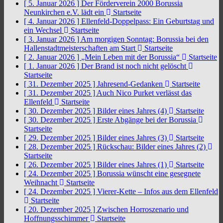
[ 5. Januar 2026 ]
Der Förderverein 2000 Borussia
Neunkirchen e.V. lädt ein
Startseite
[ 4. Januar 2026 ]
Ellenfeld-Doppelpass: Ein Geburtstag und
ein Wechsel
Startseite
[ 3. Januar 2026 ]
Am morgigen Sonntag: Borussia bei den
Hallenstadtmeisterschaften am Start
Startseite
[ 2. Januar 2026 ]
„Mein Leben mit der Borussia“
Startseite
[ 1. Januar 2026 ]
Der Brand ist noch nicht gelöscht
Startseite
[ 31. Dezember 2025 ]
Jahresend-Gedanken
Startseite
[ 31. Dezember 2025 ]
Auch Nico Purket verlässt das
Ellenfeld
Startseite
[ 30. Dezember 2025 ]
Bilder eines Jahres (4)
Startseite
[ 30. Dezember 2025 ]
Erste Abgänge bei der Borussia
Startseite
[ 29. Dezember 2025 ]
Bilder eines Jahres (3)
Startseite
[ 28. Dezember 2025 ]
Rückschau: Bilder eines Jahres (2)
Startseite
[ 26. Dezember 2025 ]
Bilder eines Jahres (1)
Startseite
[ 24. Dezember 2025 ]
Borussia wünscht eine gesegnete
Weihnacht
Startseite
[ 24. Dezember 2025 ]
Vierer-Kette – Infos aus dem Ellenfeld
Startseite
[ 20. Dezember 2025 ]
Zwischen Horroszenario und
Hoffnungsschimmer
Startseite