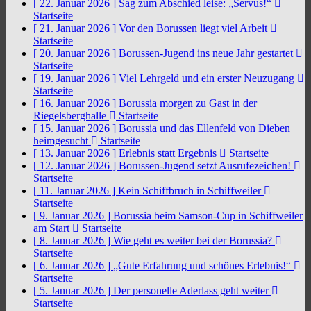
[ 22. Januar 2026 ]
Sag zum Abschied leise: „Servus!“
Startseite
[ 21. Januar 2026 ]
Vor den Borussen liegt viel Arbeit
Startseite
[ 20. Januar 2026 ]
Borussen-Jugend ins neue Jahr gestartet
Startseite
[ 19. Januar 2026 ]
Viel Lehrgeld und ein erster Neuzugang
Startseite
[ 16. Januar 2026 ]
Borussia morgen zu Gast in der
Riegelsberghalle
Startseite
[ 15. Januar 2026 ]
Borussia und das Ellenfeld von Dieben
heimgesucht
Startseite
[ 13. Januar 2026 ]
Erlebnis statt Ergebnis
Startseite
[ 12. Januar 2026 ]
Borussen-Jugend setzt Ausrufezeichen!
Startseite
[ 11. Januar 2026 ]
Kein Schiffbruch in Schiffweiler
Startseite
[ 9. Januar 2026 ]
Borussia beim Samson-Cup in Schiffweiler
am Start
Startseite
[ 8. Januar 2026 ]
Wie geht es weiter bei der Borussia?
Startseite
[ 6. Januar 2026 ]
„Gute Erfahrung und schönes Erlebnis!“
Startseite
[ 5. Januar 2026 ]
Der personelle Aderlass geht weiter
Startseite