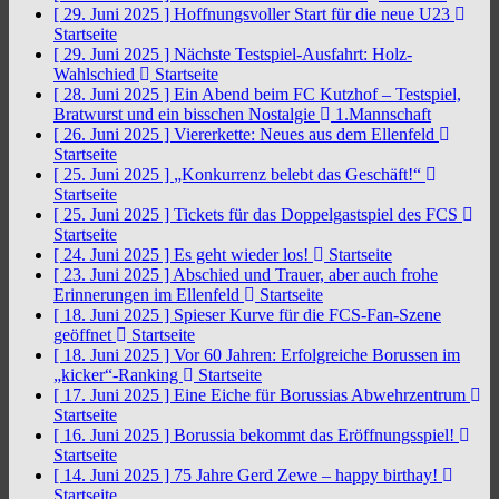
[ 29. Juni 2025 ]
Hoffnungsvoller Start für die neue U23
Startseite
[ 29. Juni 2025 ]
Nächste Testspiel-Ausfahrt: Holz-
Wahlschied
Startseite
[ 28. Juni 2025 ]
Ein Abend beim FC Kutzhof – Testspiel,
Bratwurst und ein bisschen Nostalgie
1.Mannschaft
[ 26. Juni 2025 ]
Viererkette: Neues aus dem Ellenfeld
Startseite
[ 25. Juni 2025 ]
„Konkurrenz belebt das Geschäft!“
Startseite
[ 25. Juni 2025 ]
Tickets für das Doppelgastspiel des FCS
Startseite
[ 24. Juni 2025 ]
Es geht wieder los!
Startseite
[ 23. Juni 2025 ]
Abschied und Trauer, aber auch frohe
Erinnerungen im Ellenfeld
Startseite
[ 18. Juni 2025 ]
Spieser Kurve für die FCS-Fan-Szene
geöffnet
Startseite
[ 18. Juni 2025 ]
Vor 60 Jahren: Erfolgreiche Borussen im
„kicker“-Ranking
Startseite
[ 17. Juni 2025 ]
Eine Eiche für Borussias Abwehrzentrum
Startseite
[ 16. Juni 2025 ]
Borussia bekommt das Eröffnungsspiel!
Startseite
[ 14. Juni 2025 ]
75 Jahre Gerd Zewe – happy birthay!
Startseite