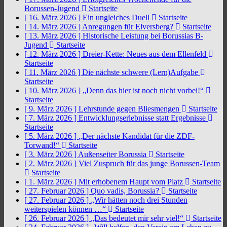
Borussen-Jugend
Startseite
[ 16. März 2026 ]
Ein ungleiches Duell
Startseite
[ 14. März 2026 ]
Anregungen für Elversberg?
Startseite
[ 13. März 2026 ]
Historische Leistung bei Borussias B-
Jugend
Startseite
[ 12. März 2026 ]
Dreier-Kette: Neues aus dem Ellenfeld
Startseite
[ 11. März 2026 ]
Die nächste schwere (Lern)Aufgabe
Startseite
[ 10. März 2026 ]
„Denn das hier ist noch nicht vorbei!“
Startseite
[ 9. März 2026 ]
Lehrstunde gegen Bliesmengen
Startseite
[ 7. März 2026 ]
Entwicklungserlebnisse statt Ergebnisse
Startseite
[ 5. März 2026 ]
„Der nächste Kandidat für die ZDF-
Torwand!“
Startseite
[ 3. März 2026 ]
Außenseiter Borussia
Startseite
[ 2. März 2026 ]
Viel Zuspruch für das junge Borussen-Team
Startseite
[ 1. März 2026 ]
Mit erhobenem Haupt vom Platz
Startseite
[ 27. Februar 2026 ]
Quo vadis, Borussia?
Startseite
[ 27. Februar 2026 ]
„Wir hätten noch drei Stunden
weiterspielen können …“
Startseite
[ 26. Februar 2026 ]
„Das bedeutet mir sehr viel!“
Startseite