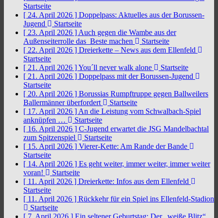
Startseite
[ 24. April 2026 ]
Doppelpass: Aktuelles aus der Borussen-
Jugend
Startseite
[ 23. April 2026 ]
Auch gegen die Wambe aus der
Außenseiterrolle das Beste machen
Startseite
[ 22. April 2026 ]
Dreierkette – News aus dem Ellenfeld
Startseite
[ 21. April 2026 ]
You´ll never walk alone
Startseite
[ 21. April 2026 ]
Doppelpass mit der Borussen-Jugend
Startseite
[ 20. April 2026 ]
Borussias Rumpftruppe gegen Ballweilers
Ballermänner überfordert
Startseite
[ 17. April 2026 ]
An die Leistung vom Schwalbach-Spiel
anknüpfen …
Startseite
[ 16. April 2026 ]
C-Jugend erwartet die JSG Mandelbachtal
zum Spitzenspiel
Startseite
[ 15. April 2026 ]
Vierer-Kette: Am Rande der Bande
Startseite
[ 14. April 2026 ]
Es geht weiter, immer weiter, immer weiter
voran!
Startseite
[ 11. April 2026 ]
Dreierkette: Infos aus dem Ellenfeld
Startseite
[ 11. April 2026 ]
Rückkehr für ein Spiel ins Ellenfeld-Stadion
Startseite
[ 7. April 2026 ]
Ein seltener Geburtstag: Der „weiße Blitz“