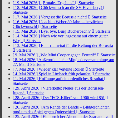
[ 19. Mai 2026 ]
„Brutales Ergebnis“
Startseite
[ 18. Mai 2026 ]
Glückwunsch an die SV Elversberg!
Startseite
[ 17. Mai 2026 ]
Vergesst die Borussia nicht!
Startseite
[ 16. Mai 2026 ]
Joachim Weber 80 Jahre – herzlichen
Glückwunsch!
Startseite
[ 15. Mai 2026 ]
Bye, bye, Burg Bucherbach!?
Startseite
[ 14. Mai 2026 ]
Nach wie vor insgesamt auf einem guten
Weg!
Startseite
[ 13. Mai 2026 ]
Ein Triumvirat für die Rettung der Borussia
Startseite
[ 9. Mai 2026 ]
„Wie Mini Cooper gegen Ferrari!“
Startseite
[ 8. Mai 2026 ]
Außerordentliche Mitgliederversammlung am
27. Mai
Startseite
[ 7. Mai 2026 ]
Wieder klar verteilte Rollen
Startseite
[ 4. Mai 2026 ]
Spiel in Limbach früh gelaufen
Startseite
[ 1. Mai 2026 ]
Hoffnung auf ein ordentliches Resultat
Startseite
[ 29. April 2026 ]
Viererkette: Neues aus der Borussen-
Jugend
Startseite
[ 28. April 2026 ]
Der “FCS-Killer” von 1966 wird 85!
Startseite
[ 26. April 2026 ]
Am Rande der Bande – Bildgeschichten
rund um das Spiel gegen Quierschied
Startseite
[ 25. April 2026 ]
Ein torreicher Abend in der Saarlandliga