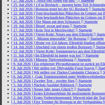
[ 27. Juli 2026 ]
„Noch viel Arbeit vor uns!“
Startseite
[ 25. Juli 2026 ]
1:0 in Bexbach – morgen beim TuS Schönenb
[ 23. Juli 2026 ]
Borussia testet bei der SG Bexbach
Startseit
[ 22. Juli 2026 ]
Vom beschaulichen Plätzchen im Grünen zur 
[ 21. Juli 2026 ]
Vom beschaulichen Plätzchen im Grünen zur 
[ 20. Juli 2026 ]
Der Mann mit dem Schnauzer
Startseite
[ 19. Juli 2026 ]
Blood, sweat and tears
Startseite
[ 17. Juli 2026 ]
Kein Test in Merchweiler!
Startseite
[ 15. Juli 2026 ]
Vierer-Kette: Neues aus dem Ellenfeld
Starts
[ 15. Juli 2026 ]
„Mission impossible“ für Borussia
Startseite
[ 14. Juli 2026 ]
Heute vor 114 Jahren: Ellenfeld-Stadion offizi
[ 14. Juli 2026 ]
Abschied von einem großen Borussen
Starts
[ 12. Juli 2026 ]
Vierer-Kette: Sonntagsnews aus dem Ellenfel
[ 11. Juli 2026 ]
Im Ellenfeld ist immer was los!
Startseite
[ 10. Juli 2026 ]
Mission Titelverteidigung
Startseite
[ 9. Juli 2026 ]
Ein erfahrener Physiotherapeut ist zurück im El
[ 8. Juli 2026 ]
Wir stellen vor: Dhiyauldin Fouzi Souysi
Start
[ 7. Juli 2026 ]
Wir stellen vor: Darius-Constantin Cherascu
S
[ 6. Juli 2026 ]
„Gute Trainingseinheit unter Wettbewerbsbedi
[ 5. Juli 2026 ]
Zweiter Test – zweiter Sieg
Startseite
[ 5. Juli 2026 ]
Nächste Ausfahrt Bildstock
Startseite
[ 4. Juli 2026 ]
Neues Jahr, neues Glück?!
Startseite
[ 3. Juli 2026 ]
Erstes Erfolgserlebnis für neuformierte Borusse
[ 2. Juli 2026 ]
Erstes Vorbereitungsspiel: Wieweit trägt die Tr
[ 1. Juli 2026 ]
Fixe Termine für Borussia in der Verbandsliga