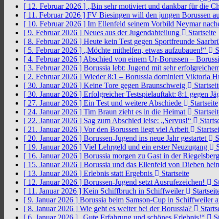
[ 12. Februar 2026 ]
„Bin sehr motiviert und dankbar für die 
[ 11. Februar 2026 ]
FV Biesingen will den jungen Borussen a
[ 10. Februar 2026 ]
Im Ellenfeld seinem Vorbild Neymar nach
[ 9. Februar 2026 ]
Neues aus der Jugendabteilung
Startseite
[ 8. Februar 2026 ]
Heute kein Test gegen Sportfreunde Saarb
[ 5. Februar 2026 ]
„Möchte mithelfen, etwas aufzubauen!“
S
[ 4. Februar 2026 ]
Abschied von einem Ur-Borussen – Borussi
[ 3. Februar 2026 ]
Borussia lebt: Jugend mit sehr erfolgreic
[ 2. Februar 2026 ]
Wieder 8:1 – Borussia dominiert Viktoria 
[ 30. Januar 2026 ]
Keine Tore gegen Braunschweig
Startseit
[ 30. Januar 2026 ]
Erfolgreicher Testspielauftakt: 8:1 gegen J
[ 27. Januar 2026 ]
Ein Test und weitere Abschiede
Startseite
[ 24. Januar 2026 ]
Tim Braun zieht es in die Heimat
Startseit
[ 22. Januar 2026 ]
Sag zum Abschied leise: „Servus!“
Startse
[ 21. Januar 2026 ]
Vor den Borussen liegt viel Arbeit
Startsei
[ 20. Januar 2026 ]
Borussen-Jugend ins neue Jahr gestartet
S
[ 19. Januar 2026 ]
Viel Lehrgeld und ein erster Neuzugang
S
[ 16. Januar 2026 ]
Borussia morgen zu Gast in der Riegelsber
[ 15. Januar 2026 ]
Borussia und das Ellenfeld von Dieben he
[ 13. Januar 2026 ]
Erlebnis statt Ergebnis
Startseite
[ 12. Januar 2026 ]
Borussen-Jugend setzt Ausrufezeichen!
St
[ 11. Januar 2026 ]
Kein Schiffbruch in Schiffweiler
Startseit
[ 9. Januar 2026 ]
Borussia beim Samson-Cup in Schiffweiler 
[ 8. Januar 2026 ]
Wie geht es weiter bei der Borussia?
Starts
[ 6. Januar 2026 ]
„Gute Erfahrung und schönes Erlebnis!“
St