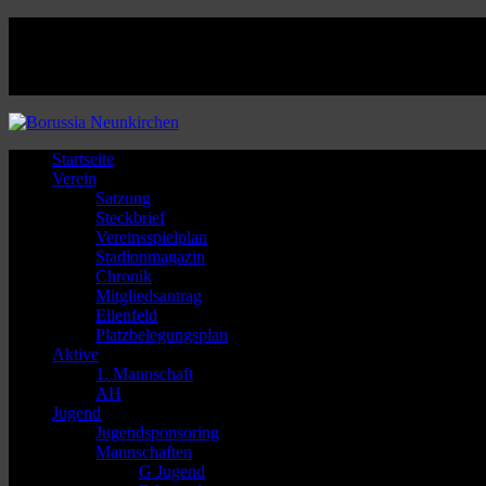
Facebook
Twitter
Instagram
Youtube
Startseite
Verein
Satzung
Steckbrief
Vereinsspielplan
Stadionmagazin
Chronik
Mitgliedsantrag
Ellenfeld
Platzbelegungsplan
Aktive
1. Mannschaft
AH
Jugend
Jugendsponsoring
Mannschaften
G Jugend