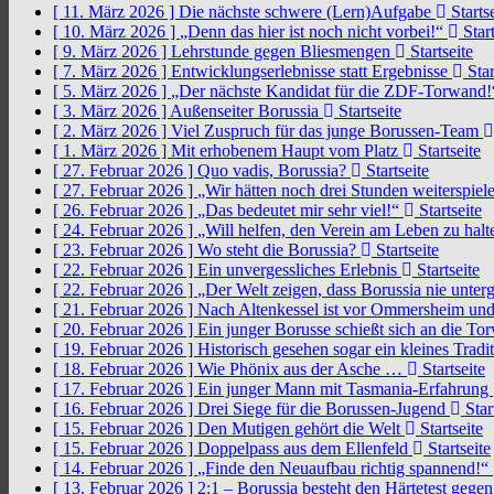
[ 11. März 2026 ]
Die nächste schwere (Lern)Aufgabe
Startse
[ 10. März 2026 ]
„Denn das hier ist noch nicht vorbei!“
Start
[ 9. März 2026 ]
Lehrstunde gegen Bliesmengen
Startseite
[ 7. März 2026 ]
Entwicklungserlebnisse statt Ergebnisse
Star
[ 5. März 2026 ]
„Der nächste Kandidat für die ZDF-Torwand
[ 3. März 2026 ]
Außenseiter Borussia
Startseite
[ 2. März 2026 ]
Viel Zuspruch für das junge Borussen-Team
[ 1. März 2026 ]
Mit erhobenem Haupt vom Platz
Startseite
[ 27. Februar 2026 ]
Quo vadis, Borussia?
Startseite
[ 27. Februar 2026 ]
„Wir hätten noch drei Stunden weiterspi
[ 26. Februar 2026 ]
„Das bedeutet mir sehr viel!“
Startseite
[ 24. Februar 2026 ]
„Will helfen, den Verein am Leben zu hal
[ 23. Februar 2026 ]
Wo steht die Borussia?
Startseite
[ 22. Februar 2026 ]
Ein unvergessliches Erlebnis
Startseite
[ 22. Februar 2026 ]
„Der Welt zeigen, dass Borussia nie unter
[ 21. Februar 2026 ]
Nach Altenkessel ist vor Ommersheim und
[ 20. Februar 2026 ]
Ein junger Borusse schießt sich an die 
[ 19. Februar 2026 ]
Historisch gesehen sogar ein kleines Tradi
[ 18. Februar 2026 ]
Wie Phönix aus der Asche …
Startseite
[ 17. Februar 2026 ]
Ein junger Mann mit Tasmania-Erfahrung
[ 16. Februar 2026 ]
Drei Siege für die Borussen-Jugend
Star
[ 15. Februar 2026 ]
Den Mutigen gehört die Welt
Startseite
[ 15. Februar 2026 ]
Doppelpass aus dem Ellenfeld
Startseite
[ 14. Februar 2026 ]
„Finde den Neuaufbau richtig spannend!“
[ 13. Februar 2026 ]
2:1 – Borussia besteht den Härtetest gege