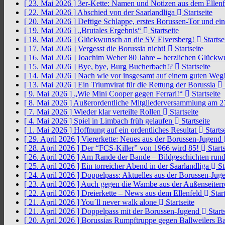
[ 23. Mai 2026 ]
3er-Kette: Namen und Notizen aus dem Ellen
[ 22. Mai 2026 ]
Abschied von der Saarlandliga
Startseite
[ 20. Mai 2026 ]
Deftige Schlappe, erstes Borussen-Tor und ei
[ 19. Mai 2026 ]
„Brutales Ergebnis“
Startseite
[ 18. Mai 2026 ]
Glückwunsch an die SV Elversberg!
Startse
[ 17. Mai 2026 ]
Vergesst die Borussia nicht!
Startseite
[ 16. Mai 2026 ]
Joachim Weber 80 Jahre – herzlichen Glück
[ 15. Mai 2026 ]
Bye, bye, Burg Bucherbach!?
Startseite
[ 14. Mai 2026 ]
Nach wie vor insgesamt auf einem guten Weg
[ 13. Mai 2026 ]
Ein Triumvirat für die Rettung der Borussia
[ 9. Mai 2026 ]
„Wie Mini Cooper gegen Ferrari!“
Startseite
[ 8. Mai 2026 ]
Außerordentliche Mitgliederversammlung am 2
[ 7. Mai 2026 ]
Wieder klar verteilte Rollen
Startseite
[ 4. Mai 2026 ]
Spiel in Limbach früh gelaufen
Startseite
[ 1. Mai 2026 ]
Hoffnung auf ein ordentliches Resultat
Startse
[ 29. April 2026 ]
Viererkette: Neues aus der Borussen-Jugend
[ 28. April 2026 ]
Der “FCS-Killer” von 1966 wird 85!
Starts
[ 26. April 2026 ]
Am Rande der Bande – Bildgeschichten rund
[ 25. April 2026 ]
Ein torreicher Abend in der Saarlandliga
St
[ 24. April 2026 ]
Doppelpass: Aktuelles aus der Borussen-Ju
[ 23. April 2026 ]
Auch gegen die Wambe aus der Außenseiterr
[ 22. April 2026 ]
Dreierkette – News aus dem Ellenfeld
Start
[ 21. April 2026 ]
You´ll never walk alone
Startseite
[ 21. April 2026 ]
Doppelpass mit der Borussen-Jugend
Starts
[ 20. April 2026 ]
Borussias Rumpftruppe gegen Ballweilers Ba