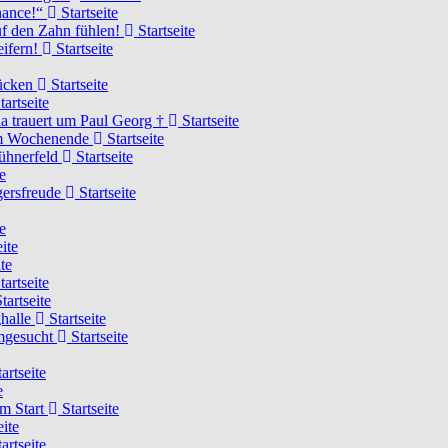
Chance!“
Startseite
uf den Zahn fühlen!
Startseite
eifern!
Startseite
rücken
Startseite
tartseite
a trauert um Paul Georg †
Startseite
hem Wochenende
Startseite
Hühnerfeld
Startseite
e
ägersfreude
Startseite
e
ite
te
tartseite
tartseite
ghalle
Startseite
imgesucht
Startseite
artseite
e
am Start
Startseite
eite
artseite