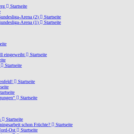
erg
Startseite
e
Bundesliga-Arena (2)
Startseite
Bundesliga-Arena (1)
Startseite
eite
ell eingeweiht
Startseite
eite
d
Startseite
lenfeld!
Startseite
seite
tartseite
ngungen“
Startseite
n
Startseite
ainingsarbeit schon Früchte?
Startseite
 Nord-Ost
Startseite