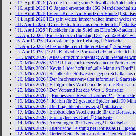
[ 17. April 2026 ]
An die Leistung vom Schwalbach-Spiel an
[ 16. April 2026 ]
C-Jugend erwartet die JSG Mandelbachtal z
[ 15. April 2026 ]
Vierer-Kette: Am Rande der Bande
Startsei
[ 14. April 2026 ]
Es geht weiter, immer weiter, immer weiter 
[ 11. April 2026 ]
Dreierkette: Infos aus dem Ellenfeld
Startse
[ 11. April 2026 ]
Rückkehr für ein Spiel ins Ellenfeld-Stadion
[ 7. April 2026 ]
Ein seltener Geburtstag: Der „weiße Blitz“ w
[ 6. April 2026 ]
Borussia mit guter Leistung
Startseite
[ 4. April 2026 ]
Alles in allem ein bitterer Abend
Startseite
[ 3. April 2026 ]
1:2 in Karlsruhe: Borussia belohnt sich nicht
[ 31. März 2026 ]
Alles Gute zum Ehrentag: Willi Seebauer wi
[ 29. März 2026 ]
VEBU Hausmeisterservice neuer Partner der
[ 28. März 2026 ]
Kevin Lüder hofft auf „alle Mann an Bord“
[ 27. März 2026 ]
Schalke des Südwestens gegen Schalke aus 
[ 26. März 2026 ]
Der Insolvenzverwalter informiert
Startseit
[ 26. März 2026 ]
Erfolgreiches Wochenende für die Borussen
[ 25. März 2026 ]
Der Vorstand hat das Wort
Startseite
[ 21. März 2026 ]
„Ein besseres Resultat verdient!“
Startseite
[ 19. März 2026 ]
„Ich bin für 22 gesunde Spieler nach 90 Mi
[ 18. März 2026 ]
Die Lage bleibt schwierig
Startseite
[ 17. März 2026 ]
Erfolgreiches Wochenende für die Borussen
[ 16. März 2026 ]
Ein ungleiches Duell
Startseite
[ 14. März 2026 ]
Anregungen für Elversberg?
Startseite
[ 13. März 2026 ]
Historische Leistung bei Borussias B-Jugen
[ 12. März 2026 ]
Dreier-Kette: Neues aus dem Ellenfeld
Star