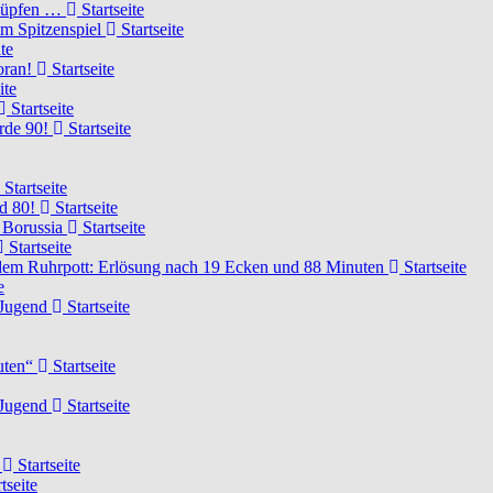
knüpfen …
Startseite
um Spitzenspiel
Startseite
te
voran!
Startseite
ite
Startseite
urde 90!
Startseite
Startseite
rd 80!
Startseite
 Borussia
Startseite
Startseite
dem Ruhrpott: Erlösung nach 19 Ecken und 88 Minuten
Startseite
e
-Jugend
Startseite
nuten“
Startseite
-Jugend
Startseite
d
Startseite
tseite