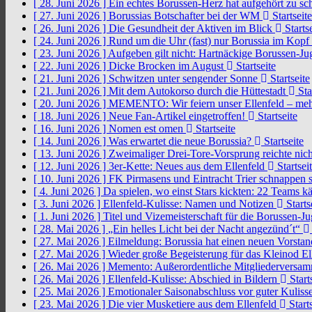
[ 28. Juni 2026 ]
Ein echtes Borussen-Herz hat aufgehört zu s
[ 27. Juni 2026 ]
Borussias Botschafter bei der WM
Startseite
[ 26. Juni 2026 ]
Die Gesundheit der Aktiven im Blick
Startse
[ 24. Juni 2026 ]
Rund um die Uhr (fast) nur Borussia im Kopf
[ 23. Juni 2026 ]
Aufgeben gilt nicht: Hartnäckige Borussen-
[ 22. Juni 2026 ]
Dicke Brocken im August
Startseite
[ 21. Juni 2026 ]
Schwitzen unter sengender Sonne
Startseite
[ 21. Juni 2026 ]
Mit dem Autokorso durch die Hüttestadt
Sta
[ 20. Juni 2026 ]
MEMENTO: Wir feiern unser Ellenfeld – mehr
[ 18. Juni 2026 ]
Neue Fan-Artikel eingetroffen!
Startseite
[ 16. Juni 2026 ]
Nomen est omen
Startseite
[ 14. Juni 2026 ]
Was erwartet die neue Borussia?
Startseite
[ 13. Juni 2026 ]
Zweimaliger Drei-Tore-Vorsprung reichte nic
[ 12. Juni 2026 ]
3er-Kette: Neues aus dem Ellenfeld
Startsei
[ 10. Juni 2026 ]
FK Pirmasens und Eintracht Trier schnappen
[ 4. Juni 2026 ]
Da spielen, wo einst Stars kickten: 22 Teams
[ 3. Juni 2026 ]
Ellenfeld-Kulisse: Namen und Notizen
Starts
[ 1. Juni 2026 ]
Titel und Vizemeisterschaft für die Borussen-J
[ 28. Mai 2026 ]
„Ein helles Licht bei der Nacht angezünd´t“
[ 27. Mai 2026 ]
Eilmeldung: Borussia hat einen neuen Vorsta
[ 27. Mai 2026 ]
Wieder große Begeisterung für das Kleinod El
[ 26. Mai 2026 ]
Memento: Außerordentliche Mitgliederversa
[ 26. Mai 2026 ]
Ellenfeld-Kulisse: Abschied in Bildern
Start
[ 25. Mai 2026 ]
Emotionaler Saisonabschluss vor guter Kuliss
[ 23. Mai 2026 ]
Die vier Musketiere aus dem Ellenfeld
Starts