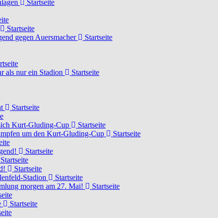
chlagen
Startseite
ite
Startseite
Jugend gegen Auersmacher
Startseite
rtseite
 als nur ein Stadion
Startseite
ht
Startseite
te
 sich Kurt-Gluding-Cup
Startseite
 kämpfen um den Kurt-Gluding-Cup
Startseite
eite
ugend!
Startseite
Startseite
nd!
Startseite
lenfeld-Stadion
Startseite
mmlung morgen am 27. Mai!
Startseite
seite
e
Startseite
eite