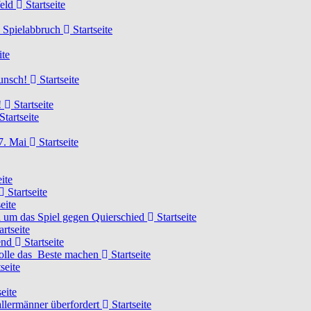
feld
Startseite
n Spielabbruch
Startseite
ite
wunsch!
Startseite
!
Startseite
Startseite
7. Mai
Startseite
ite
Startseite
eite
 um das Spiel gegen Quierschied
Startseite
artseite
gend
Startseite
olle das Beste machen
Startseite
seite
eite
llermänner überfordert
Startseite