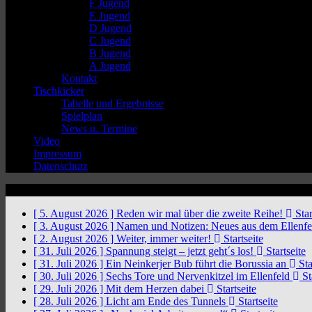
F Jugend
E Jugend
D Jugend
C Jugend
B Jugend
A Jugend
Kontakt
Tischkicker
Tabelle und Ergebnisse
Spielplan
News u. Termine
Video
Impressum
Datenschutz
News Ticker
[ 5. August 2026 ]
Reden wir mal über die zweite Reihe!
Star
[ 3. August 2026 ]
Namen und Notizen: Neues aus dem Ellenf
[ 2. August 2026 ]
Weiter, immer weiter!
Startseite
[ 31. Juli 2026 ]
Spannung steigt – jetzt geht´s los!
Startseite
[ 31. Juli 2026 ]
Ein Neinkerjer Bub führt die Borussia an
Sta
[ 30. Juli 2026 ]
Sechs Tore und Nervenkitzel im Ellenfeld
St
[ 29. Juli 2026 ]
Mit dem Herzen dabei
Startseite
[ 28. Juli 2026 ]
Licht am Ende des Tunnels
Startseite