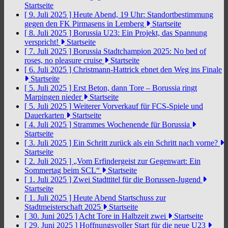
Startseite
[ 9. Juli 2025 ]
Heute Abend, 19 Uhr: Standortbestimmung
gegen den FK Pirmasens in Lemberg
Startseite
[ 8. Juli 2025 ]
Borussia U23: Ein Projekt, das Spannung
verspricht!
Startseite
[ 7. Juli 2025 ]
Borussia Stadtchampion 2025: No bed of
roses, no pleasure cruise
Startseite
[ 6. Juli 2025 ]
Christmann-Hattrick ebnet den Weg ins Finale
Startseite
[ 5. Juli 2025 ]
Erst Beton, dann Tore – Borussia ringt
Marpingen nieder
Startseite
[ 5. Juli 2025 ]
Weiterer Vorverkauf für FCS-Spiele und
Dauerkarten
Startseite
[ 4. Juli 2025 ]
Strammes Wochenende für Borussia
Startseite
[ 3. Juli 2025 ]
Ein Schritt zurück als ein Schritt nach vorne?
Startseite
[ 2. Juli 2025 ]
„Vom Erfindergeist zur Gegenwart: Ein
Sommertag beim SCL“
Startseite
[ 1. Juli 2025 ]
Zwei Stadttitel für die Borussen-Jugend
Startseite
[ 1. Juli 2025 ]
Heute Abend Startschuss zur
Stadtmeisterschaft 2025
Startseite
[ 30. Juni 2025 ]
Acht Tore in Halbzeit zwei
Startseite
[ 29. Juni 2025 ]
Hoffnungsvoller Start für die neue U23