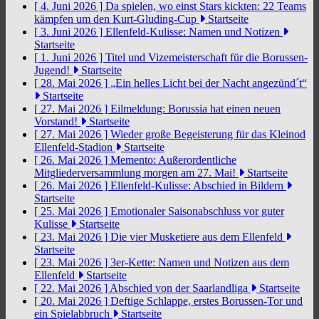
[ 4. Juni 2026 ]
Da spielen, wo einst Stars kickten: 22 Teams
kämpfen um den Kurt-Gluding-Cup
Startseite
[ 3. Juni 2026 ]
Ellenfeld-Kulisse: Namen und Notizen
Startseite
[ 1. Juni 2026 ]
Titel und Vizemeisterschaft für die Borussen-
Jugend!
Startseite
[ 28. Mai 2026 ]
„Ein helles Licht bei der Nacht angezünd´t“
Startseite
[ 27. Mai 2026 ]
Eilmeldung: Borussia hat einen neuen
Vorstand!
Startseite
[ 27. Mai 2026 ]
Wieder große Begeisterung für das Kleinod
Ellenfeld-Stadion
Startseite
[ 26. Mai 2026 ]
Memento: Außerordentliche
Mitgliederversammlung morgen am 27. Mai!
Startseite
[ 26. Mai 2026 ]
Ellenfeld-Kulisse: Abschied in Bildern
Startseite
[ 25. Mai 2026 ]
Emotionaler Saisonabschluss vor guter
Kulisse
Startseite
[ 23. Mai 2026 ]
Die vier Musketiere aus dem Ellenfeld
Startseite
[ 23. Mai 2026 ]
3er-Kette: Namen und Notizen aus dem
Ellenfeld
Startseite
[ 22. Mai 2026 ]
Abschied von der Saarlandliga
Startseite
[ 20. Mai 2026 ]
Deftige Schlappe, erstes Borussen-Tor und
ein Spielabbruch
Startseite