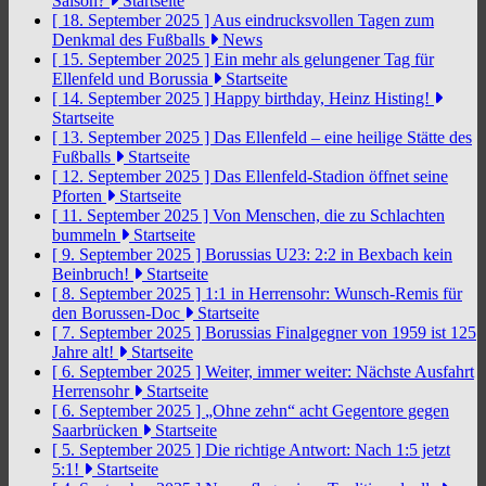
Saison?
Startseite
[ 18. September 2025 ]
Aus eindrucksvollen Tagen zum
Denkmal des Fußballs
News
[ 15. September 2025 ]
Ein mehr als gelungener Tag für
Ellenfeld und Borussia
Startseite
[ 14. September 2025 ]
Happy birthday, Heinz Histing!
Startseite
[ 13. September 2025 ]
Das Ellenfeld – eine heilige Stätte des
Fußballs
Startseite
[ 12. September 2025 ]
Das Ellenfeld-Stadion öffnet seine
Pforten
Startseite
[ 11. September 2025 ]
Von Menschen, die zu Schlachten
bummeln
Startseite
[ 9. September 2025 ]
Borussias U23: 2:2 in Bexbach kein
Beinbruch!
Startseite
[ 8. September 2025 ]
1:1 in Herrensohr: Wunsch-Remis für
den Borussen-Doc
Startseite
[ 7. September 2025 ]
Borussias Finalgegner von 1959 ist 125
Jahre alt!
Startseite
[ 6. September 2025 ]
Weiter, immer weiter: Nächste Ausfahrt
Herrensohr
Startseite
[ 6. September 2025 ]
„Ohne zehn“ acht Gegentore gegen
Saarbrücken
Startseite
[ 5. September 2025 ]
Die richtige Antwort: Nach 1:5 jetzt
5:1!
Startseite