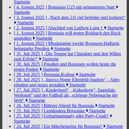
Startseite
[ 4. August 2025 ]
Borussias U23 mit gelungenem Start
Startseite
[ 3. August 2025 ]
„Nach dem 2:0 viel befreiter und lockerer“
Startseite
[ 2. August 2025 ]
Abschied von Ludwig Lang †
Startseite
[ 1. August 2025 ]
Borussia will gegen Reisbach den Bock
umstoßen
Startseite
[ 1. August 2025 ]
Misslungene zweite Borussen-Halbzeit,
heimstarke Preußen
Startseite
[ 31. Juli 2025 ]
„Die Truppe hat Charakter und den Willen
zum Erfolg!“
Startseite
[ 30. Juli 2025 ]
Preußen und Borussen wollen heute die
ersten Punkte
Startseite
[ 29. Juli 2025 ]
Borussia-Kulisse
Startseite
[ 28. Juli 2025 ]
„Innova Home Ellenfeld-Stadion“ – Altes
erhalten und neues gestalten
Startseite
[ 27. Juli 2025 ]
„Kinderinsel“, „Kükenkoje“, Saarpfalz-
Werkstatt“ und der Fußball als „schönste Nebensache der
Welt“
Startseite
[ 26. Juli 2025 ]
Bitterer Abend für Borussia
Startseite
[ 25. Juli 2025 ]
Lepidoptera Borussiae
Startseite
[ 25. Juli 2025 ]
Geburtstagsparty oder Party-Crash?
Startseite
[ 24. Juli 2025 ]
Ein Märchenprinz für Borussia?
Startseite