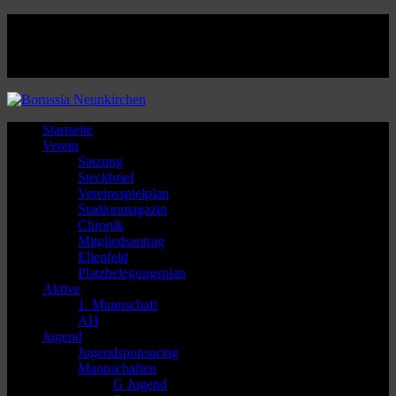
Facebook
Twitter
Instagram
Youtube
Startseite
Verein
Satzung
Steckbrief
Vereinsspielplan
Stadionmagazin
Chronik
Mitgliedsantrag
Ellenfeld
Platzbelegungsplan
Aktive
1. Mannschaft
AH
Jugend
Jugendsponsoring
Mannschaften
G Jugend