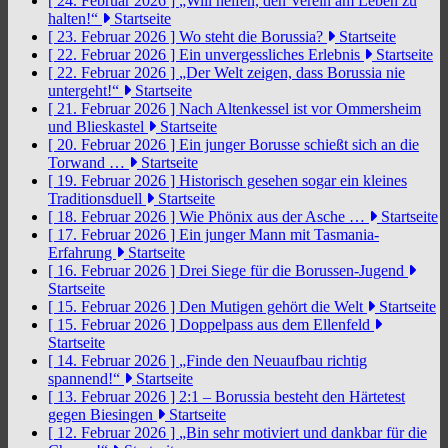
[ 24. Februar 2026 ]
„Will helfen, den Verein am Leben zu
halten!“
Startseite
[ 23. Februar 2026 ]
Wo steht die Borussia?
Startseite
[ 22. Februar 2026 ]
Ein unvergessliches Erlebnis
Startseite
[ 22. Februar 2026 ]
„Der Welt zeigen, dass Borussia nie
untergeht!“
Startseite
[ 21. Februar 2026 ]
Nach Altenkessel ist vor Ommersheim
und Blieskastel
Startseite
[ 20. Februar 2026 ]
Ein junger Borusse schießt sich an die
Torwand …
Startseite
[ 19. Februar 2026 ]
Historisch gesehen sogar ein kleines
Traditionsduell
Startseite
[ 18. Februar 2026 ]
Wie Phönix aus der Asche …
Startseite
[ 17. Februar 2026 ]
Ein junger Mann mit Tasmania-
Erfahrung
Startseite
[ 16. Februar 2026 ]
Drei Siege für die Borussen-Jugend
Startseite
[ 15. Februar 2026 ]
Den Mutigen gehört die Welt
Startseite
[ 15. Februar 2026 ]
Doppelpass aus dem Ellenfeld
Startseite
[ 14. Februar 2026 ]
„Finde den Neuaufbau richtig
spannend!“
Startseite
[ 13. Februar 2026 ]
2:1 – Borussia besteht den Härtetest
gegen Biesingen
Startseite
[ 12. Februar 2026 ]
„Bin sehr motiviert und dankbar für die