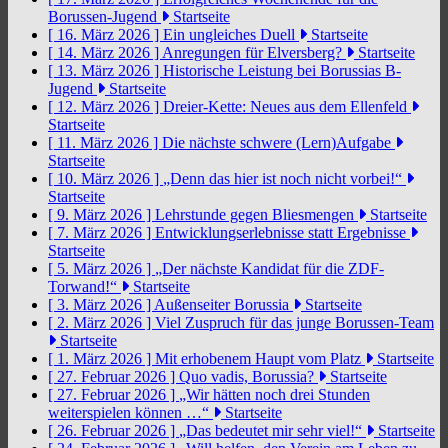
Borussen-Jugend
Startseite
[ 16. März 2026 ]
Ein ungleiches Duell
Startseite
[ 14. März 2026 ]
Anregungen für Elversberg?
Startseite
[ 13. März 2026 ]
Historische Leistung bei Borussias B-
Jugend
Startseite
[ 12. März 2026 ]
Dreier-Kette: Neues aus dem Ellenfeld
Startseite
[ 11. März 2026 ]
Die nächste schwere (Lern)Aufgabe
Startseite
[ 10. März 2026 ]
„Denn das hier ist noch nicht vorbei!“
Startseite
[ 9. März 2026 ]
Lehrstunde gegen Bliesmengen
Startseite
[ 7. März 2026 ]
Entwicklungserlebnisse statt Ergebnisse
Startseite
[ 5. März 2026 ]
„Der nächste Kandidat für die ZDF-
Torwand!“
Startseite
[ 3. März 2026 ]
Außenseiter Borussia
Startseite
[ 2. März 2026 ]
Viel Zuspruch für das junge Borussen-Team
Startseite
[ 1. März 2026 ]
Mit erhobenem Haupt vom Platz
Startseite
[ 27. Februar 2026 ]
Quo vadis, Borussia?
Startseite
[ 27. Februar 2026 ]
„Wir hätten noch drei Stunden
weiterspielen können …“
Startseite
[ 26. Februar 2026 ]
„Das bedeutet mir sehr viel!“
Startseite