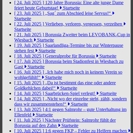
[ 24. Juli 2025 ]
120 Jahre Borussia: Eine alte junge Dame
feiert heute Geburtstag!
Startseite
[ 23. Juli 2025 ]
„Sag´ zum Abschied leise Servus!“
Startseite
[ 22. Juli 2025 ]
Verlieben, verloren, vergessen, verzeihen
Startseite
[ 21. Juli 2025 ]
Borussia Zweiter beim LEVOBANK-Cup in
Wiesbach
Startseite
[ 19. Juli 2025 ]
Saarlandliga-Termine bis zur Winterpause
stehen fest
Startseite
[ 18. Juli 2025 ]
Generalprobe für Borussia
Startseite
[ 17. Juli 2025 ]
Borussia beim Stadionfest in Wiesbach zu
Gast
Startseite
[ 16. Juli 2025 ]
„Ich habe mich noch in keinem Verein so
wohlgefühlt!“
Startseite
[ 15. Juli 2025 ]
„Da ist bestimmt das eine oder andere
Goldkehlchen dabei!“
Startseite
[ 14. Juli 2025 ]
Saarbrücken-Spiel verlegt!
Startseite
[ 14. Juli 2025 ]
„Nicht wo der einzelne steht, zählt, sondern
dass wir zusammenstehen!“
Startseite
[ 13. Juli 2025 ]
4:1 gegen Salmrohr – gute Unterhaltung im
Ellenfeld
Startseite
[ 11. Juli 2025 ]
Nächster Prüfstein: Salmrohr fühlt der
Borussia auf den Zahn
Startseite
[ 10. Juli 2025 ]
1:6 gegen FKP – Fehler zu Helfern machen