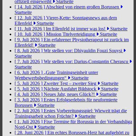
offiziell eingeweiht
Startseite
[ 14. Juli 2026 ]
Abschied von einem großen Borussen
Startseite
[ 12. Juli 2026 ]
Vierer-Kette: Sonntagsnews aus dem
Ellenfeld
Startseite
[ 11. Juli 2026 ]
Im Ellenfeld ist immer was los!
Startseite
[ 10. Juli 2026 ]
Mission Titelverteidigung
Startseite
[ 9. Juli 2026 ]
Ein erfahrener Physiotherapeut ist zurück im
Ellenfeld!
Startseite
[ 8. Juli 2026 ]
Wir stellen vor: Dhiyauldin Fouzi Souysi
Startseite
[ 7. Juli 2026 ]
Wir stellen vor: Darius-Constantin Cherascu
Startseite
[ 6. Juli 2026 ]
„Gute Trainingseinheit unter
Wettbewerbsbedingungen“
Startseite
[ 5. Juli 2026 ]
Zweiter Test – zweiter Sieg
Startseite
[ 5. Juli 2026 ]
Nächste Ausfahrt Bildstock
Startseite
[ 4. Juli 2026 ]
Neues Jahr, neues Glück?!
Startseite
[ 3. Juli 2026 ]
Erstes Erfolgserlebnis für neuformierte
Borussen
Startseite
[ 2. Juli 2026 ]
Erstes Vorbereitungsspiel: Wieweit trägt die
Trainingsarbeit schon Früchte?
Startseite
[ 1. Juli 2026 ]
Fixe Termine für Borussia in der Verbandsliga
Nord-Ost
Startseite
[ 28. Juni 2026 ]
Ein echtes Borussen-Herz hat aufgehört zu