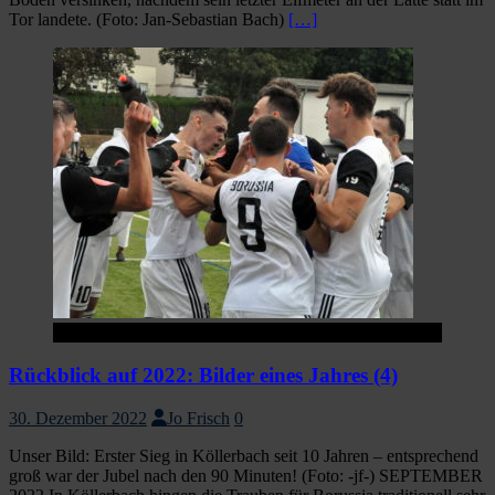
Tor landete. (Foto: Jan-Sebastian Bach)
[…]
Startseite
Rückblick auf 2022: Bilder eines Jahres (4)
30. Dezember 2022
Jo Frisch
0
Unser Bild: Erster Sieg in Köllerbach seit 10 Jahren – entsprechend
groß war der Jubel nach den 90 Minuten! (Foto: -jf-) SEPTEMBER