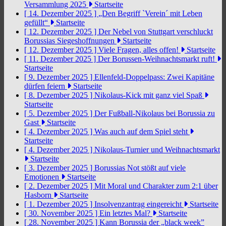
Versammlung 2025
Startseite
[ 14. Dezember 2025 ]
„Den Begriff `Verein´ mit Leben
gefüllt“
Startseite
[ 12. Dezember 2025 ]
Der Nebel von Stuttgart verschluckt
Borussias Siegeshoffnungen
Startseite
[ 12. Dezember 2025 ]
Viele Fragen, alles offen!
Startseite
[ 11. Dezember 2025 ]
Der Borussen-Weihnachtsmarkt ruft!
Startseite
[ 9. Dezember 2025 ]
Ellenfeld-Doppelpass: Zwei Kapitäne
dürfen feiern
Startseite
[ 8. Dezember 2025 ]
Nikolaus-Kick mit ganz viel Spaß
Startseite
[ 5. Dezember 2025 ]
Der Fußball-Nikolaus bei Borussia zu
Gast
Startseite
[ 4. Dezember 2025 ]
Was auch auf dem Spiel steht
Startseite
[ 4. Dezember 2025 ]
Nikolaus-Turnier und Weihnachtsmarkt
Startseite
[ 3. Dezember 2025 ]
Borussias Not stößt auf viele
Emotionen
Startseite
[ 2. Dezember 2025 ]
Mit Moral und Charakter zum 2:1 über
Hasborn
Startseite
[ 1. Dezember 2025 ]
Insolvenzantrag eingereicht
Startseite
[ 30. November 2025 ]
Ein letztes Mal?
Startseite
[ 28. November 2025 ]
Kann Borussia der „black week”