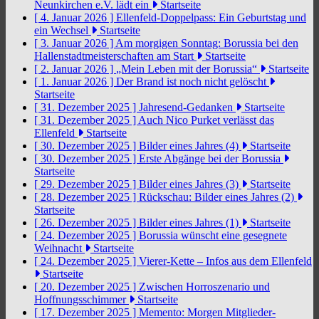
Neunkirchen e.V. lädt ein
Startseite
[ 4. Januar 2026 ]
Ellenfeld-Doppelpass: Ein Geburtstag und
ein Wechsel
Startseite
[ 3. Januar 2026 ]
Am morgigen Sonntag: Borussia bei den
Hallenstadtmeisterschaften am Start
Startseite
[ 2. Januar 2026 ]
„Mein Leben mit der Borussia“
Startseite
[ 1. Januar 2026 ]
Der Brand ist noch nicht gelöscht
Startseite
[ 31. Dezember 2025 ]
Jahresend-Gedanken
Startseite
[ 31. Dezember 2025 ]
Auch Nico Purket verlässt das
Ellenfeld
Startseite
[ 30. Dezember 2025 ]
Bilder eines Jahres (4)
Startseite
[ 30. Dezember 2025 ]
Erste Abgänge bei der Borussia
Startseite
[ 29. Dezember 2025 ]
Bilder eines Jahres (3)
Startseite
[ 28. Dezember 2025 ]
Rückschau: Bilder eines Jahres (2)
Startseite
[ 26. Dezember 2025 ]
Bilder eines Jahres (1)
Startseite
[ 24. Dezember 2025 ]
Borussia wünscht eine gesegnete
Weihnacht
Startseite
[ 24. Dezember 2025 ]
Vierer-Kette – Infos aus dem Ellenfeld
Startseite
[ 20. Dezember 2025 ]
Zwischen Horroszenario und
Hoffnungsschimmer
Startseite
[ 17. Dezember 2025 ]
Memento: Morgen Mitglieder-