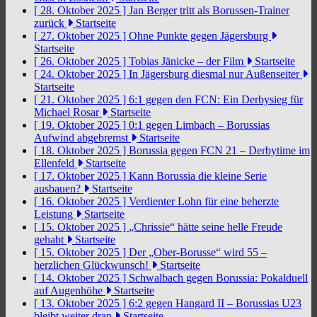
[ 28. Oktober 2025 ]
Jan Berger tritt als Borussen-Trainer
zurück
Startseite
[ 27. Oktober 2025 ]
Ohne Punkte gegen Jägersburg
Startseite
[ 26. Oktober 2025 ]
Tobias Jänicke – der Film
Startseite
[ 24. Oktober 2025 ]
In Jägersburg diesmal nur Außenseiter
Startseite
[ 21. Oktober 2025 ]
6:1 gegen den FCN: Ein Derbysieg für
Michael Rosar
Startseite
[ 19. Oktober 2025 ]
0:1 gegen Limbach – Borussias
Aufwind abgebremst
Startseite
[ 18. Oktober 2025 ]
Borussia gegen FCN 21 – Derbytime im
Ellenfeld
Startseite
[ 17. Oktober 2025 ]
Kann Borussia die kleine Serie
ausbauen?
Startseite
[ 16. Oktober 2025 ]
Verdienter Lohn für eine beherzte
Leistung
Startseite
[ 15. Oktober 2025 ]
„Chrissie“ hätte seine helle Freude
gehabt
Startseite
[ 15. Oktober 2025 ]
Der „Ober-Borusse“ wird 55 –
herzlichen Glückwunsch!
Startseite
[ 14. Oktober 2025 ]
Schwalbach gegen Borussia: Pokalduell
auf Augenhöhe
Startseite
[ 13. Oktober 2025 ]
6:2 gegen Hangard II – Borussias U23
bleibt weiter dran
Startseite