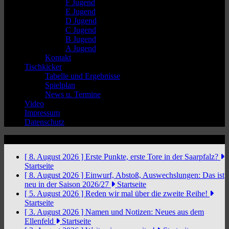
F Jugend
E Jugend
D Jugend
C Jugend
B Jugend
A Jugend
Kontakt
Tischkicker
Tabelle und Ergebnisse
Spielplan
News u. Termine
Video
Impressum
Datenschutz
News Ticker
[ 8. August 2026 ]
Erste Punkte, erste Tore in der Saarpfalz?
Startseite
[ 8. August 2026 ]
Einwurf, Abstoß, Auswechslungen: Das ist
neu in der Saison 2026/27
Startseite
[ 5. August 2026 ]
Reden wir mal über die zweite Reihe!
Startseite
[ 3. August 2026 ]
Namen und Notizen: Neues aus dem
Ellenfeld
Startseite