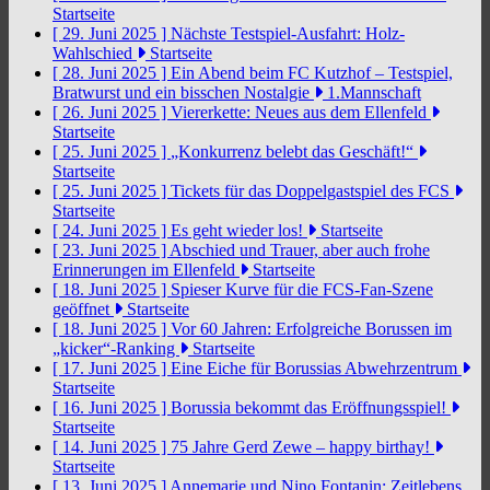
Startseite
[ 29. Juni 2025 ]
Nächste Testspiel-Ausfahrt: Holz-
Wahlschied
Startseite
[ 28. Juni 2025 ]
Ein Abend beim FC Kutzhof – Testspiel,
Bratwurst und ein bisschen Nostalgie
1.Mannschaft
[ 26. Juni 2025 ]
Viererkette: Neues aus dem Ellenfeld
Startseite
[ 25. Juni 2025 ]
„Konkurrenz belebt das Geschäft!“
Startseite
[ 25. Juni 2025 ]
Tickets für das Doppelgastspiel des FCS
Startseite
[ 24. Juni 2025 ]
Es geht wieder los!
Startseite
[ 23. Juni 2025 ]
Abschied und Trauer, aber auch frohe
Erinnerungen im Ellenfeld
Startseite
[ 18. Juni 2025 ]
Spieser Kurve für die FCS-Fan-Szene
geöffnet
Startseite
[ 18. Juni 2025 ]
Vor 60 Jahren: Erfolgreiche Borussen im
„kicker“-Ranking
Startseite
[ 17. Juni 2025 ]
Eine Eiche für Borussias Abwehrzentrum
Startseite
[ 16. Juni 2025 ]
Borussia bekommt das Eröffnungsspiel!
Startseite
[ 14. Juni 2025 ]
75 Jahre Gerd Zewe – happy birthay!
Startseite
[ 13. Juni 2025 ]
Annemarie und Nino Fontanin: Zeitlebens