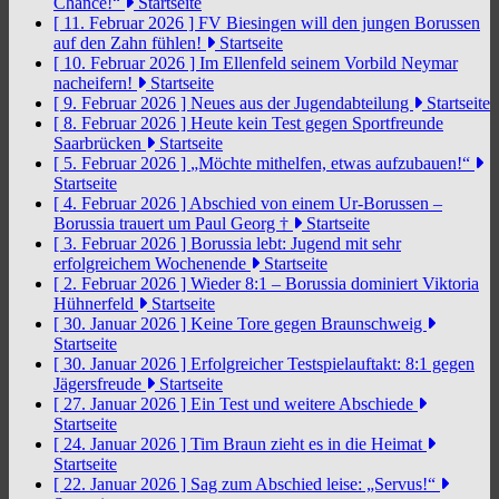
Chance!“
Startseite
[ 11. Februar 2026 ]
FV Biesingen will den jungen Borussen
auf den Zahn fühlen!
Startseite
[ 10. Februar 2026 ]
Im Ellenfeld seinem Vorbild Neymar
nacheifern!
Startseite
[ 9. Februar 2026 ]
Neues aus der Jugendabteilung
Startseite
[ 8. Februar 2026 ]
Heute kein Test gegen Sportfreunde
Saarbrücken
Startseite
[ 5. Februar 2026 ]
„Möchte mithelfen, etwas aufzubauen!“
Startseite
[ 4. Februar 2026 ]
Abschied von einem Ur-Borussen –
Borussia trauert um Paul Georg †
Startseite
[ 3. Februar 2026 ]
Borussia lebt: Jugend mit sehr
erfolgreichem Wochenende
Startseite
[ 2. Februar 2026 ]
Wieder 8:1 – Borussia dominiert Viktoria
Hühnerfeld
Startseite
[ 30. Januar 2026 ]
Keine Tore gegen Braunschweig
Startseite
[ 30. Januar 2026 ]
Erfolgreicher Testspielauftakt: 8:1 gegen
Jägersfreude
Startseite
[ 27. Januar 2026 ]
Ein Test und weitere Abschiede
Startseite
[ 24. Januar 2026 ]
Tim Braun zieht es in die Heimat
Startseite
[ 22. Januar 2026 ]
Sag zum Abschied leise: „Servus!“