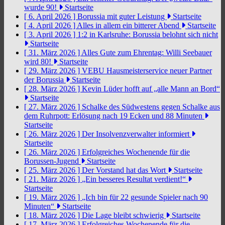
wurde 90!
Startseite
[ 6. April 2026 ]
Borussia mit guter Leistung
Startseite
[ 4. April 2026 ]
Alles in allem ein bitterer Abend
Startseite
[ 3. April 2026 ]
1:2 in Karlsruhe: Borussia belohnt sich nicht
Startseite
[ 31. März 2026 ]
Alles Gute zum Ehrentag: Willi Seebauer
wird 80!
Startseite
[ 29. März 2026 ]
VEBU Hausmeisterservice neuer Partner
der Borussia
Startseite
[ 28. März 2026 ]
Kevin Lüder hofft auf „alle Mann an Bord“
Startseite
[ 27. März 2026 ]
Schalke des Südwestens gegen Schalke aus
dem Ruhrpott: Erlösung nach 19 Ecken und 88 Minuten
Startseite
[ 26. März 2026 ]
Der Insolvenzverwalter informiert
Startseite
[ 26. März 2026 ]
Erfolgreiches Wochenende für die
Borussen-Jugend
Startseite
[ 25. März 2026 ]
Der Vorstand hat das Wort
Startseite
[ 21. März 2026 ]
„Ein besseres Resultat verdient!“
Startseite
[ 19. März 2026 ]
„Ich bin für 22 gesunde Spieler nach 90
Minuten“
Startseite
[ 18. März 2026 ]
Die Lage bleibt schwierig
Startseite
[ 17. März 2026 ]
Erfolgreiches Wochenende für die