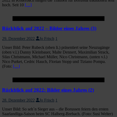
2022 In Köllerbach hingen die Trauben für Borussia traditionell sehr
hoch. Seit 10
[…]
Startseite
Rückblick auf 2022 – Bilder eines Jahres (3)
29. Dezember 2022
Jo Frisch
1
Unser Bild: Peter Rubeck (oben li.) präsentiert seine Neuzugänge
(oben v.l.) Danny Kleinbauer, Malte Dennert, Maximilian Strack,
Silas Christmann, Michael Müller, Nico Christmann, (unten v.l.)
Nico Purket, Cedric Hauch, Florian Stopp und Tiziano Pompa.
(Foto:
[…]
Startseite
Rückblick auf 2022: Bilder eines Jahres (2)
28. Dezember 2022
Jo Frisch
1
Unser Bild: So seh´n Sieger aus – die Borussen feiern den ersten
Saarlandliga-Saison beim SC Halberg-Brebach. (Foto: Susi Welter)