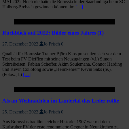
MAI 2022 Noch nie hatte die Borussia in der Saarlandliga beim SC
Halberg-Brebach gewinnen können, im
[…]
Startseite
Rückblick auf 2022: Bilder eines Jahres (1)
27. Dezember 2022
Jo Frisch
0
Qualität für Borussia: Trainer Björn Klos präsentiert sich vor dem
Test beim FV Diefflen mit seinen Neuzugängen (v.l.) Simon
Schreibeisen, Fabian Scheffer, Akim Soulemana, Connor Harding
und Kevin Collofong sowie „Heimkehrer“ Kevin Saks (re.).
(Fotos:-jf-)
[…]
Startseite
Als an Weihnachten im Lantertal das Leder rollte
25. Dezember 2022
Jo Frisch
0
Aus Borussias traditionsreicher Historie: 1907 war mit dem
Karlsruher FV der erste renommierte Gegner in Neunkirchen zu