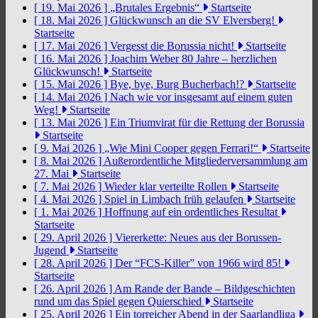
[ 19. Mai 2026 ]
„Brutales Ergebnis“
Startseite
[ 18. Mai 2026 ]
Glückwunsch an die SV Elversberg!
Startseite
[ 17. Mai 2026 ]
Vergesst die Borussia nicht!
Startseite
[ 16. Mai 2026 ]
Joachim Weber 80 Jahre – herzlichen
Glückwunsch!
Startseite
[ 15. Mai 2026 ]
Bye, bye, Burg Bucherbach!?
Startseite
[ 14. Mai 2026 ]
Nach wie vor insgesamt auf einem guten
Weg!
Startseite
[ 13. Mai 2026 ]
Ein Triumvirat für die Rettung der Borussia
Startseite
[ 9. Mai 2026 ]
„Wie Mini Cooper gegen Ferrari!“
Startseite
[ 8. Mai 2026 ]
Außerordentliche Mitgliederversammlung am
27. Mai
Startseite
[ 7. Mai 2026 ]
Wieder klar verteilte Rollen
Startseite
[ 4. Mai 2026 ]
Spiel in Limbach früh gelaufen
Startseite
[ 1. Mai 2026 ]
Hoffnung auf ein ordentliches Resultat
Startseite
[ 29. April 2026 ]
Viererkette: Neues aus der Borussen-
Jugend
Startseite
[ 28. April 2026 ]
Der “FCS-Killer” von 1966 wird 85!
Startseite
[ 26. April 2026 ]
Am Rande der Bande – Bildgeschichten
rund um das Spiel gegen Quierschied
Startseite
[ 25. April 2026 ]
Ein torreicher Abend in der Saarlandliga