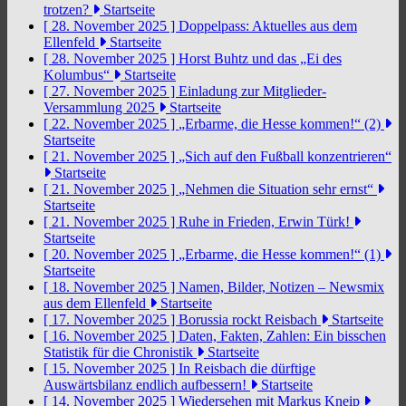
trotzen?
Startseite
[ 28. November 2025 ]
Doppelpass: Aktuelles aus dem
Ellenfeld
Startseite
[ 28. November 2025 ]
Horst Buhtz und das „Ei des
Kolumbus“
Startseite
[ 27. November 2025 ]
Einladung zur Mitglieder-
Versammlung 2025
Startseite
[ 22. November 2025 ]
„Erbarme, die Hesse kommen!“ (2)
Startseite
[ 21. November 2025 ]
„Sich auf den Fußball konzentrieren“
Startseite
[ 21. November 2025 ]
„Nehmen die Situation sehr ernst“
Startseite
[ 21. November 2025 ]
Ruhe in Frieden, Erwin Türk!
Startseite
[ 20. November 2025 ]
„Erbarme, die Hesse kommen!“ (1)
Startseite
[ 18. November 2025 ]
Namen, Bilder, Notizen – Newsmix
aus dem Ellenfeld
Startseite
[ 17. November 2025 ]
Borussia rockt Reisbach
Startseite
[ 16. November 2025 ]
Daten, Fakten, Zahlen: Ein bisschen
Statistik für die Chronistik
Startseite
[ 15. November 2025 ]
In Reisbach die dürftige
Auswärtsbilanz endlich aufbessern!
Startseite
[ 14. November 2025 ]
Wiedersehen mit Markus Kneip