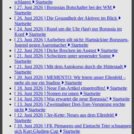
schlagen
Startseite
[ 27. Juni 2026 ]
Borussias Botschafter bei der WM
Startseite
[ 26. Juni 2026 ]
Die Gesundheit der Aktiven im Blick
Startseite
[ 24. Juni 2026 ]
Rund um die Uhr (fast) nur Borussia im
Kopf
Startseite
[ 23. Juni 2026 ]
Aufgeben gilt nicht: Hartnäckige Borussen-
Jugend gegen Auersmacher
Startseite
[ 22. Juni 2026 ]
Dicke Brocken im August
Startseite
[ 21. Juni 2026 ]
Schwitzen unter sengender Sonne
Startseite
[ 21. Juni 2026 ]
Mit dem Autokorso durch die Hüttestadt
Startseite
[ 20. Juni 2026 ]
MEMENTO: Wir feiern unser Ellenfeld –
mehr als nur ein Stadion
Startseite
[ 18. Juni 2026 ]
Neue Fan-Artikel eingetroffen!
Startseite
[ 16. Juni 2026 ]
Nomen est omen
Startseite
[ 14. Juni 2026 ]
Was erwartet die neue Borussia?
Startseite
[ 13. Juni 2026 ]
Zweimaliger Drei-Tore-Vorsprung reichte
nicht
Startseite
[ 12. Juni 2026 ]
3er-Kette: Neues aus dem Ellenfeld
Startseite
[ 10. Juni 2026 ]
FK Pirmasens und Eintracht Trier schnappen
sich Kurt-Gluding-Cup
Startseite