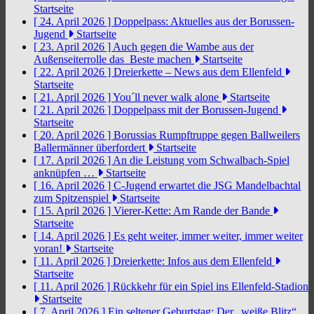
Startseite
[ 24. April 2026 ]
Doppelpass: Aktuelles aus der Borussen-
Jugend
Startseite
[ 23. April 2026 ]
Auch gegen die Wambe aus der
Außenseiterrolle das Beste machen
Startseite
[ 22. April 2026 ]
Dreierkette – News aus dem Ellenfeld
Startseite
[ 21. April 2026 ]
You´ll never walk alone
Startseite
[ 21. April 2026 ]
Doppelpass mit der Borussen-Jugend
Startseite
[ 20. April 2026 ]
Borussias Rumpftruppe gegen Ballweilers
Ballermänner überfordert
Startseite
[ 17. April 2026 ]
An die Leistung vom Schwalbach-Spiel
anknüpfen …
Startseite
[ 16. April 2026 ]
C-Jugend erwartet die JSG Mandelbachtal
zum Spitzenspiel
Startseite
[ 15. April 2026 ]
Vierer-Kette: Am Rande der Bande
Startseite
[ 14. April 2026 ]
Es geht weiter, immer weiter, immer weiter
voran!
Startseite
[ 11. April 2026 ]
Dreierkette: Infos aus dem Ellenfeld
Startseite
[ 11. April 2026 ]
Rückkehr für ein Spiel ins Ellenfeld-Stadion
Startseite
[ 7. April 2026 ]
Ein seltener Geburtstag: Der „weiße Blitz“