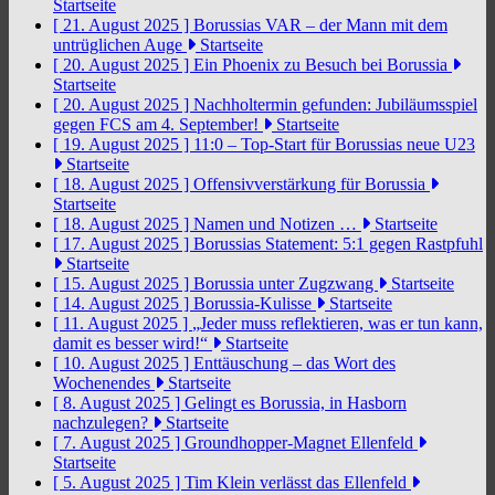
Startseite
[ 21. August 2025 ]
Borussias VAR – der Mann mit dem
untrüglichen Auge
Startseite
[ 20. August 2025 ]
Ein Phoenix zu Besuch bei Borussia
Startseite
[ 20. August 2025 ]
Nachholtermin gefunden: Jubiläumsspiel
gegen FCS am 4. September!
Startseite
[ 19. August 2025 ]
11:0 – Top-Start für Borussias neue U23
Startseite
[ 18. August 2025 ]
Offensivverstärkung für Borussia
Startseite
[ 18. August 2025 ]
Namen und Notizen …
Startseite
[ 17. August 2025 ]
Borussias Statement: 5:1 gegen Rastpfuhl
Startseite
[ 15. August 2025 ]
Borussia unter Zugzwang
Startseite
[ 14. August 2025 ]
Borussia-Kulisse
Startseite
[ 11. August 2025 ]
„Jeder muss reflektieren, was er tun kann,
damit es besser wird!“
Startseite
[ 10. August 2025 ]
Enttäuschung – das Wort des
Wochenendes
Startseite
[ 8. August 2025 ]
Gelingt es Borussia, in Hasborn
nachzulegen?
Startseite
[ 7. August 2025 ]
Groundhopper-Magnet Ellenfeld
Startseite
[ 5. August 2025 ]
Tim Klein verlässt das Ellenfeld