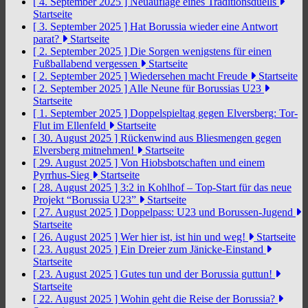
[ 4. September 2025 ]
Neuauflage eines Traditionsduells
Startseite
[ 3. September 2025 ]
Hat Borussia wieder eine Antwort
parat?
Startseite
[ 2. September 2025 ]
Die Sorgen wenigstens für einen
Fußballabend vergessen
Startseite
[ 2. September 2025 ]
Wiedersehen macht Freude
Startseite
[ 2. September 2025 ]
Alle Neune für Borussias U23
Startseite
[ 1. September 2025 ]
Doppelspieltag gegen Elversberg: Tor-
Flut im Ellenfeld
Startseite
[ 30. August 2025 ]
Rückenwind aus Bliesmengen gegen
Elversberg mitnehmen!
Startseite
[ 29. August 2025 ]
Von Hiobsbotschaften und einem
Pyrrhus-Sieg
Startseite
[ 28. August 2025 ]
3:2 in Kohlhof – Top-Start für das neue
Projekt “Borussia U23”
Startseite
[ 27. August 2025 ]
Doppelpass: U23 und Borussen-Jugend
Startseite
[ 26. August 2025 ]
Wer hier ist, ist hin und weg!
Startseite
[ 23. August 2025 ]
Ein Dreier zum Jänicke-Einstand
Startseite
[ 23. August 2025 ]
Gutes tun und der Borussia guttun!
Startseite
[ 22. August 2025 ]
Wohin geht die Reise der Borussia?