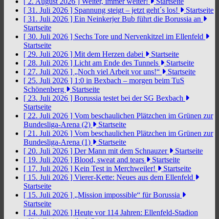
[ 2. August 2026 ]
Weiter, immer weiter!
Startseite
[ 31. Juli 2026 ]
Spannung steigt – jetzt geht´s los!
Startseite
[ 31. Juli 2026 ]
Ein Neinkerjer Bub führt die Borussia an
Startseite
[ 30. Juli 2026 ]
Sechs Tore und Nervenkitzel im Ellenfeld
Startseite
[ 29. Juli 2026 ]
Mit dem Herzen dabei
Startseite
[ 28. Juli 2026 ]
Licht am Ende des Tunnels
Startseite
[ 27. Juli 2026 ]
„Noch viel Arbeit vor uns!“
Startseite
[ 25. Juli 2026 ]
1:0 in Bexbach – morgen beim TuS
Schönenberg
Startseite
[ 23. Juli 2026 ]
Borussia testet bei der SG Bexbach
Startseite
[ 22. Juli 2026 ]
Vom beschaulichen Plätzchen im Grünen zur
Bundesliga-Arena (2)
Startseite
[ 21. Juli 2026 ]
Vom beschaulichen Plätzchen im Grünen zur
Bundesliga-Arena (1)
Startseite
[ 20. Juli 2026 ]
Der Mann mit dem Schnauzer
Startseite
[ 19. Juli 2026 ]
Blood, sweat and tears
Startseite
[ 17. Juli 2026 ]
Kein Test in Merchweiler!
Startseite
[ 15. Juli 2026 ]
Vierer-Kette: Neues aus dem Ellenfeld
Startseite
[ 15. Juli 2026 ]
„Mission impossible“ für Borussia
Startseite
[ 14. Juli 2026 ]
Heute vor 114 Jahren: Ellenfeld-Stadion