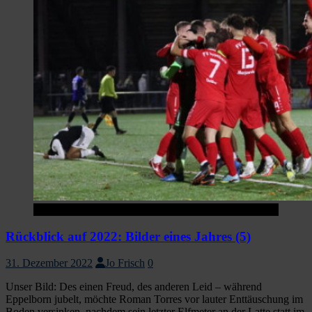
Startseite
Rückblick auf 2022: Bilder eines Jahres (5)
31. Dezember 2022
Jo Frisch
0
Unser Bild: Des einen Freud, des anderen Leid – während
Eppelborn jubelt, möchte Roman Torres vor lauter Enttäuschung im
Boden versinken, nachdem sein letzter Elfmeter an der Latte statt im