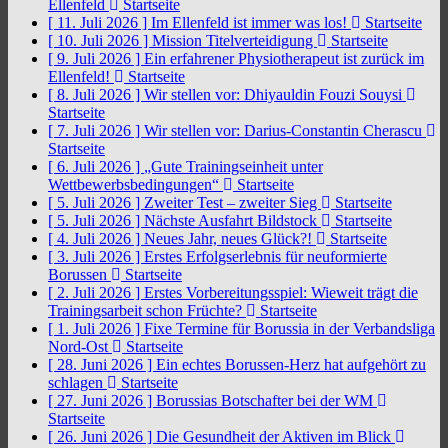
Ellenfeld
Startseite
[ 11. Juli 2026 ]
Im Ellenfeld ist immer was los!
Startseite
[ 10. Juli 2026 ]
Mission Titelverteidigung
Startseite
[ 9. Juli 2026 ]
Ein erfahrener Physiotherapeut ist zurück im
Ellenfeld!
Startseite
[ 8. Juli 2026 ]
Wir stellen vor: Dhiyauldin Fouzi Souysi
Startseite
[ 7. Juli 2026 ]
Wir stellen vor: Darius-Constantin Cherascu
Startseite
[ 6. Juli 2026 ]
„Gute Trainingseinheit unter
Wettbewerbsbedingungen“
Startseite
[ 5. Juli 2026 ]
Zweiter Test – zweiter Sieg
Startseite
[ 5. Juli 2026 ]
Nächste Ausfahrt Bildstock
Startseite
[ 4. Juli 2026 ]
Neues Jahr, neues Glück?!
Startseite
[ 3. Juli 2026 ]
Erstes Erfolgserlebnis für neuformierte
Borussen
Startseite
[ 2. Juli 2026 ]
Erstes Vorbereitungsspiel: Wieweit trägt die
Trainingsarbeit schon Früchte?
Startseite
[ 1. Juli 2026 ]
Fixe Termine für Borussia in der Verbandsliga
Nord-Ost
Startseite
[ 28. Juni 2026 ]
Ein echtes Borussen-Herz hat aufgehört zu
schlagen
Startseite
[ 27. Juni 2026 ]
Borussias Botschafter bei der WM
Startseite
[ 26. Juni 2026 ]
Die Gesundheit der Aktiven im Blick