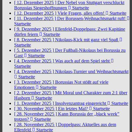
[ 12. Dezember 2025 ]
Der Nebel von Stuttgart verschluckt
Borussias Siegeshoffnungen
Startseite
[ 12. Dezember 2025 ]
Viele Fragen, alles offen!
Startseite
[ 11. Dezember 2025 ]
Der Borussen-Weihnachtsmarkt ruft!
Startseite
[ 9. Dezember 2025 ]
Ellenfeld-Doppelpass: Zwei Kapitäne
dürfen feiern
Startseite
[ 8. Dezember 2025 ]
Nikolaus-Kick mit ganz viel Spaß
Startseite
[ 5. Dezember 2025 ]
Der Fußball-Nikolaus bei Borussia zu
Gast
Startseite
[ 4. Dezember 2025 ]
Was auch auf dem Spiel steht
Startseite
[ 4. Dezember 2025 ]
Nikolaus-Turnier und Weihnachtsmarkt
Startseite
[ 3. Dezember 2025 ]
Borussias Not stößt auf viele
Emotionen
Startseite
[ 2. Dezember 2025 ]
Mit Moral und Charakter zum 2:1 über
Hasborn
Startseite
[ 1. Dezember 2025 ]
Insolvenzantrag eingereicht
Startseite
[ 30. November 2025 ]
Ein letztes Mal?
Startseite
[ 28. November 2025 ]
Kann Borussia der „black week”
trotzen?
Startseite
[ 28. November 2025 ]
Doppelpass: Aktuelles aus dem
Ellenfeld
Startseite