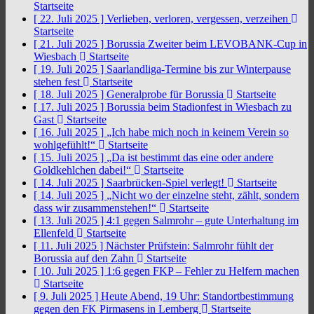
Startseite
[ 22. Juli 2025 ]
Verlieben, verloren, vergessen, verzeihen
Startseite
[ 21. Juli 2025 ]
Borussia Zweiter beim LEVOBANK-Cup in
Wiesbach
Startseite
[ 19. Juli 2025 ]
Saarlandliga-Termine bis zur Winterpause
stehen fest
Startseite
[ 18. Juli 2025 ]
Generalprobe für Borussia
Startseite
[ 17. Juli 2025 ]
Borussia beim Stadionfest in Wiesbach zu
Gast
Startseite
[ 16. Juli 2025 ]
„Ich habe mich noch in keinem Verein so
wohlgefühlt!“
Startseite
[ 15. Juli 2025 ]
„Da ist bestimmt das eine oder andere
Goldkehlchen dabei!“
Startseite
[ 14. Juli 2025 ]
Saarbrücken-Spiel verlegt!
Startseite
[ 14. Juli 2025 ]
„Nicht wo der einzelne steht, zählt, sondern
dass wir zusammenstehen!“
Startseite
[ 13. Juli 2025 ]
4:1 gegen Salmrohr – gute Unterhaltung im
Ellenfeld
Startseite
[ 11. Juli 2025 ]
Nächster Prüfstein: Salmrohr fühlt der
Borussia auf den Zahn
Startseite
[ 10. Juli 2025 ]
1:6 gegen FKP – Fehler zu Helfern machen
Startseite
[ 9. Juli 2025 ]
Heute Abend, 19 Uhr: Standortbestimmung
gegen den FK Pirmasens in Lemberg
Startseite