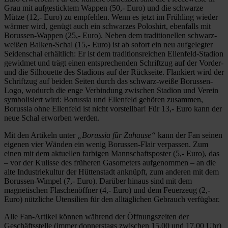
Grau mit aufgesticktem Wappen (50,- Euro) und die schwarze
Mütze (12,- Euro) zu empfehlen. Wenn es jetzt im Frühling wieder
wärmer wird, genügt auch ein schwarzes Poloshirt, ebenfalls mit
Borussen-Wappen (25,- Euro). Neben dem traditionellen schwarz-
weißen Balken-Schal (15,- Euro) ist ab sofort ein neu aufgelegter
Seidenschal erhältlich: Er ist dem traditionsreichen Ellenfeld-Stadion
gewidmet und trägt einen entsprechenden Schriftzug auf der Vorder-
und die Silhouette des Stadions auf der Rückseite. Flankiert wird der
Schriftzug auf beiden Seiten durch das schwarz-weiße Borussen-
Logo, wodurch die enge Verbindung zwischen Stadion und Verein
symbolisiert wird: Borussia und Ellenfeld gehören zusammen,
Borussia ohne Ellenfeld ist nicht vorstellbar! Für 13,- Euro kann der
neue Schal erworben werden.
Mit den Artikeln unter
„Borussia für Zuhause“
kann der Fan seinen
eigenen vier Wänden ein wenig Borussen-Flair verpassen. Zum
einen mit dem aktuellen farbigen Mannschaftsposter (5,- Euro), das
– vor der Kulisse des früheren Gasometers aufgenommen – an die
alte Industriekultur der Hüttenstadt anknüpft, zum anderen mit dem
Borussen-Wimpel (7,- Euro). Darüber hinaus sind mit dem
magnetischen Flaschenöffner (4,- Euro) und dem Feuerzeug (2,-
Euro) nützliche Utensilien für den alltäglichen Gebrauch verfügbar.
Alle Fan-Artikel können während der Öffnungszeiten der
Geschäftsstelle (immer donnerstags zwischen 15.00 und 17.00 Uhr)