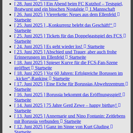
[ 28. Juni 2025 ]
Ein Abend beim FC Kutzhof – Testspiel,
Bratwurst und ein bisschen Nostalgie
1.Mannschaft
[ 26. Juni 2025 ]
Viererkette: Neues aus dem Ellenfeld
Startseite
[ 25. Juni 2025 ]
„Konkurrenz belebt das Geschäft!“
Startseite
[ 25. Juni 2025 ]
Tickets für das Doppelgastspiel des FCS
Startseite
[ 24. Juni 2025 ]
Es geht wieder los!
Startseite
[ 23. Juni 2025 ]
Abschied und Trauer, aber auch frohe
Erinnerungen im Ellenfeld
Startseite
[ 18. Juni 2025 ]
Spieser Kurve für die FCS-Fan-Szene
geöffnet
Startseite
[ 18. Juni 2025 ]
Vor 60 Jahren: Erfolgreiche Borussen im
„kicker“-Ranking
Startseite
[ 17. Juni 2025 ]
Eine Eiche für Borussias Abwehrzentrum
Startseite
[ 16. Juni 2025 ]
Borussia bekommt das Eröffnungsspiel!
Startseite
[ 14. Juni 2025 ]
75 Jahre Gerd Zewe – happy birthay!
Startseite
[ 13. Juni 2025 ]
Annemarie und Nino Fontanin: Zeitlebens
mit Borussia verbunden
Startseite
[ 12. Juni 2025 ]
Ganz im Sinne von Kurt Gluding
Startseite