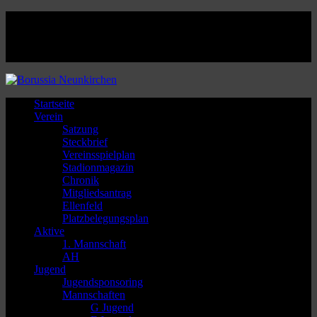
Facebook
Twitter
Instagram
Youtube
Startseite
Verein
Satzung
Steckbrief
Vereinsspielplan
Stadionmagazin
Chronik
Mitgliedsantrag
Ellenfeld
Platzbelegungsplan
Aktive
1. Mannschaft
AH
Jugend
Jugendsponsoring
Mannschaften
G Jugend