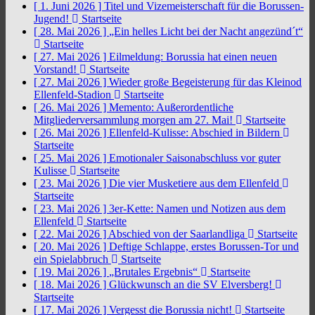
[ 1. Juni 2026 ]
Titel und Vizemeisterschaft für die Borussen-
Jugend!
Startseite
[ 28. Mai 2026 ]
„Ein helles Licht bei der Nacht angezünd´t“
Startseite
[ 27. Mai 2026 ]
Eilmeldung: Borussia hat einen neuen
Vorstand!
Startseite
[ 27. Mai 2026 ]
Wieder große Begeisterung für das Kleinod
Ellenfeld-Stadion
Startseite
[ 26. Mai 2026 ]
Memento: Außerordentliche
Mitgliederversammlung morgen am 27. Mai!
Startseite
[ 26. Mai 2026 ]
Ellenfeld-Kulisse: Abschied in Bildern
Startseite
[ 25. Mai 2026 ]
Emotionaler Saisonabschluss vor guter
Kulisse
Startseite
[ 23. Mai 2026 ]
Die vier Musketiere aus dem Ellenfeld
Startseite
[ 23. Mai 2026 ]
3er-Kette: Namen und Notizen aus dem
Ellenfeld
Startseite
[ 22. Mai 2026 ]
Abschied von der Saarlandliga
Startseite
[ 20. Mai 2026 ]
Deftige Schlappe, erstes Borussen-Tor und
ein Spielabbruch
Startseite
[ 19. Mai 2026 ]
„Brutales Ergebnis“
Startseite
[ 18. Mai 2026 ]
Glückwunsch an die SV Elversberg!
Startseite
[ 17. Mai 2026 ]
Vergesst die Borussia nicht!
Startseite