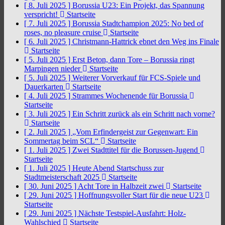
[ 8. Juli 2025 ]
Borussia U23: Ein Projekt, das Spannung
verspricht!
Startseite
[ 7. Juli 2025 ]
Borussia Stadtchampion 2025: No bed of
roses, no pleasure cruise
Startseite
[ 6. Juli 2025 ]
Christmann-Hattrick ebnet den Weg ins Finale
Startseite
[ 5. Juli 2025 ]
Erst Beton, dann Tore – Borussia ringt
Marpingen nieder
Startseite
[ 5. Juli 2025 ]
Weiterer Vorverkauf für FCS-Spiele und
Dauerkarten
Startseite
[ 4. Juli 2025 ]
Strammes Wochenende für Borussia
Startseite
[ 3. Juli 2025 ]
Ein Schritt zurück als ein Schritt nach vorne?
Startseite
[ 2. Juli 2025 ]
„Vom Erfindergeist zur Gegenwart: Ein
Sommertag beim SCL“
Startseite
[ 1. Juli 2025 ]
Zwei Stadttitel für die Borussen-Jugend
Startseite
[ 1. Juli 2025 ]
Heute Abend Startschuss zur
Stadtmeisterschaft 2025
Startseite
[ 30. Juni 2025 ]
Acht Tore in Halbzeit zwei
Startseite
[ 29. Juni 2025 ]
Hoffnungsvoller Start für die neue U23
Startseite
[ 29. Juni 2025 ]
Nächste Testspiel-Ausfahrt: Holz-
Wahlschied
Startseite