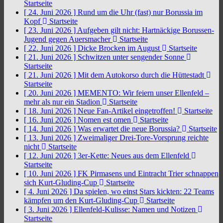
Startseite
[ 24. Juni 2026 ]
Rund um die Uhr (fast) nur Borussia im
Kopf
Startseite
[ 23. Juni 2026 ]
Aufgeben gilt nicht: Hartnäckige Borussen-
Jugend gegen Auersmacher
Startseite
[ 22. Juni 2026 ]
Dicke Brocken im August
Startseite
[ 21. Juni 2026 ]
Schwitzen unter sengender Sonne
Startseite
[ 21. Juni 2026 ]
Mit dem Autokorso durch die Hüttestadt
Startseite
[ 20. Juni 2026 ]
MEMENTO: Wir feiern unser Ellenfeld –
mehr als nur ein Stadion
Startseite
[ 18. Juni 2026 ]
Neue Fan-Artikel eingetroffen!
Startseite
[ 16. Juni 2026 ]
Nomen est omen
Startseite
[ 14. Juni 2026 ]
Was erwartet die neue Borussia?
Startseite
[ 13. Juni 2026 ]
Zweimaliger Drei-Tore-Vorsprung reichte
nicht
Startseite
[ 12. Juni 2026 ]
3er-Kette: Neues aus dem Ellenfeld
Startseite
[ 10. Juni 2026 ]
FK Pirmasens und Eintracht Trier schnappen
sich Kurt-Gluding-Cup
Startseite
[ 4. Juni 2026 ]
Da spielen, wo einst Stars kickten: 22 Teams
kämpfen um den Kurt-Gluding-Cup
Startseite
[ 3. Juni 2026 ]
Ellenfeld-Kulisse: Namen und Notizen
Startseite