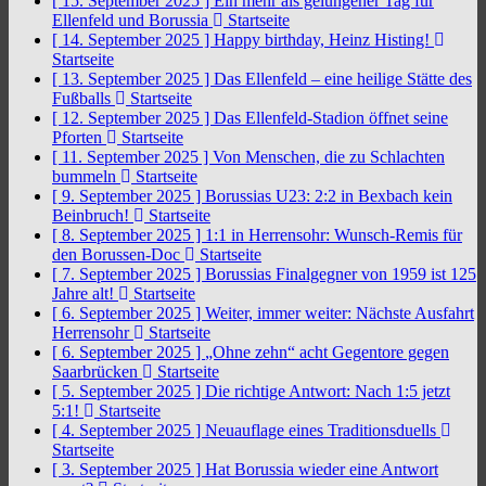
[ 15. September 2025 ]
Ein mehr als gelungener Tag für
Ellenfeld und Borussia
Startseite
[ 14. September 2025 ]
Happy birthday, Heinz Histing!
Startseite
[ 13. September 2025 ]
Das Ellenfeld – eine heilige Stätte des
Fußballs
Startseite
[ 12. September 2025 ]
Das Ellenfeld-Stadion öffnet seine
Pforten
Startseite
[ 11. September 2025 ]
Von Menschen, die zu Schlachten
bummeln
Startseite
[ 9. September 2025 ]
Borussias U23: 2:2 in Bexbach kein
Beinbruch!
Startseite
[ 8. September 2025 ]
1:1 in Herrensohr: Wunsch-Remis für
den Borussen-Doc
Startseite
[ 7. September 2025 ]
Borussias Finalgegner von 1959 ist 125
Jahre alt!
Startseite
[ 6. September 2025 ]
Weiter, immer weiter: Nächste Ausfahrt
Herrensohr
Startseite
[ 6. September 2025 ]
„Ohne zehn“ acht Gegentore gegen
Saarbrücken
Startseite
[ 5. September 2025 ]
Die richtige Antwort: Nach 1:5 jetzt
5:1!
Startseite
[ 4. September 2025 ]
Neuauflage eines Traditionsduells
Startseite
[ 3. September 2025 ]
Hat Borussia wieder eine Antwort