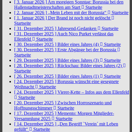
[ 3. Januar 2026 ]
Am morgigen Sonntag: Borussia bei den
Hallenstadtmeisterschaften am Start
Startseite
[ 2. Januar 2026 ]
„Mein Leben mit der Borussia“
Startseite
[ 1. Januar 2026 ]
Der Brand ist noch nicht gelöscht
Startseite
[ 31. Dezember 2025 ]
Jahresend-Gedanken
Startseite
[ 31. Dezember 2025 ]
Auch Nico Purket verlässt das
Ellenfeld
Startseite
[ 30. Dezember 2025 ]
Bilder eines Jahres (4)
Startseite
[ 30. Dezember 2025 ]
Erste Abgänge bei der Borussia
Startseite
[ 29. Dezember 2025 ]
Bilder eines Jahres (3)
Startseite
[ 28. Dezember 2025 ]
Rückschau: Bilder eines Jahres (2)
Startseite
[ 26. Dezember 2025 ]
Bilder eines Jahres (1)
Startseite
[ 24. Dezember 2025 ]
Borussia wünscht eine gesegnete
Weihnacht
Startseite
[ 24. Dezember 2025 ]
Vierer-Kette – Infos aus dem Ellenfeld
Startseite
[ 20. Dezember 2025 ]
Zwischen Horroszenario und
Hoffnungsschimmer
Startseite
[ 17. Dezember 2025 ]
Memento: Morgen Mitglieder-
Versammlung 2025
Startseite
[ 14. Dezember 2025 ]
„Den Begriff `Verein´ mit Leben
gefüllt“
Startseite