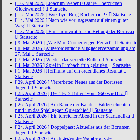
[ 16. Mai 2026 ]
Joachim Weber 80 Jahre – herzlichen
Glückwunsch!
Startseite
[ 15. Mai 2026 ]
Bye, bye, Burg Bucherbach!?
Startseite
[ 14. Mai 2026 ]
Nach wie vor insgesamt auf einem guten
Weg!
Startseite
[ 13. Mai 2026 ]
Ein Triumvirat für die Rettung der Borussia
Startseite
[ 9. Mai 2026 ]
„Wie Mini Cooper gegen Ferrari!“
Startseite
[ 8. Mai 2026 ]
Außerordentliche Mitgliederversammlung am
27. Mai
Startseite
[ 7. Mai 2026 ]
Wieder klar verteilte Rollen
Startseite
[ 4. Mai 2026 ]
Spiel in Limbach früh gelaufen
Startseite
[ 1. Mai 2026 ]
Hoffnung auf ein ordentliches Resultat
Startseite
[ 29. April 2026 ]
Viererkette: Neues aus der Borussen-
Jugend
Startseite
[ 28. April 2026 ]
Der “FCS-Killer” von 1966 wird 85!
Startseite
[ 26. April 2026 ]
Am Rande der Bande – Bildgeschichten
rund um das Spiel gegen Quierschied
Startseite
[ 25. April 2026 ]
Ein torreicher Abend in der Saarlandliga
Startseite
[ 24. April 2026 ]
Doppelpass: Aktuelles aus der Borussen-
Jugend
Startseite
[ 23. April 2026 ]
Auch gegen die Wambe aus der