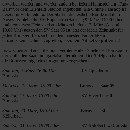
erworben werden und werden zudem bei jedem Heimspiel am „Fan-
Ball“ vor dem Ellenfeld-Stadion angeboten. Ein Online-Fanshop ist
derzeit in Vorbereitung. Der Start in die restliche Runde mit dem
Auswärtsspiel beim FV Eppelborn (Samstag 9. März, 16.00 Uhr)
und dem ersten Heimspiel am Mittwoch, dem 13. März (Anstoß:
19.00 Uhr) gegen den SV Saar 05 ist jetzt der ideale Zeitpunkt für
jeden Borussen-Fan, sich mit den neuesten Fan-Artikeln
einzudecken – schnell zugreifen, bevor ein Artikel vergriffen ist!
Inzwischen sind auch die noch verbleibenden Spiele der Borussia in
der laufenden Saarlandliga-Saison terminiert. Der Spielplan hat für
die Borussen folgendes Programm vorgesehen:
Samstag, 9. März, 16.00 Uhr:
FV Eppelborn –
Borussia
Mittwoch, 12. März, 19.00 Uhr:
Borussia – Saar 05
Sonntag, 17. März, 15.00 Uhr:
SV Elversberg II –
Borussia
Samstag, 23. März, 15.30 Uhr:
Borussia – SF
Köllerbach
Sonntag, 31. März, 15.00 Uhr:
SV Rohrbach – Borussia