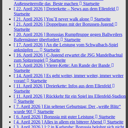
Außenseiterrolle das Beste machen
Startseite
[ 22. April 2026 ]
Dreierkette – News aus dem Ellenfeld
Startseite
[ 21. April 2026 ]
You´ll never walk alone
Startseite
[ 21. April 2026 ]
Doppelpass mit der Borussen-Jugend
Startseite
[ 20. April 2026 ]
Borussias Rumpftruppe gegen Ballweilers
Ballermänner überfordert
Startseite
[ 17. April 2026 ]
An die Leistung vom Schwalbach-Spiel
anknüpfen …
Startseite
[ 16. April 2026 ]
C-Jugend erwartet die JSG Mandelbachtal
zum Spitzenspiel
Startseite
[ 15. April 2026 ]
Vierer-Kette: Am Rande der Bande
Startseite
[ 14. April 2026 ]
Es geht weiter, immer weiter, immer weiter
voran!
Startseite
[ 11. April 2026 ]
Dreierkette: Infos aus dem Ellenfeld
Startseite
[ 11. April 2026 ]
Rückkehr für ein Spiel ins Ellenfeld-Stadion
Startseite
[ 7. April 2026 ]
Ein seltener Geburtstag: Der „weiße Blitz“
wurde 90!
Startseite
[ 6. April 2026 ]
Borussia mit guter Leistung
Startseite
[ 4. April 2026 ]
Alles in allem ein bitterer Abend
Startseite
[ 3. April 2026 ]
1:2 in Karlsruhe: Borussia belohnt sich nicht