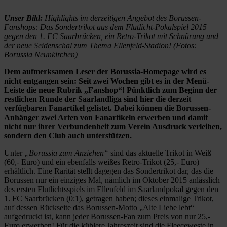
Unser Bild:
Highlights im derzeitigen Angebot des Borussen-
Fanshops: Das Sondertrikot aus dem Flutlicht-Pokalspiel 2015
gegen den 1. FC Saarbrücken, ein Retro-Trikot mit Schnürung und
der neue Seidenschal zum Thema Ellenfeld-Stadion! (Fotos:
Borussia Neunkirchen)
Dem aufmerksamen Leser der Borussia-Homepage wird es
nicht entgangen sein: Seit zwei Wochen gibt es in der Menü-
Leiste die neue Rubrik „Fanshop“! Pünktlich zum Beginn der
restlichen Runde der Saarlandliga sind hier die derzeit
verfügbaren Fanartikel gelistet. Dabei können die Borussen-
Anhänger zwei Arten von Fanartikeln erwerben und damit
nicht nur ihrer Verbundenheit zum Verein Ausdruck verleihen,
sondern den Club auch unterstützen.
Unter
„Borussia zum Anziehen“
sind das aktuelle Trikot in Weiß
(60,- Euro) und ein ebenfalls weißes Retro-Trikot (25,- Euro)
erhältlich. Eine Rarität stellt dagegen das Sondertrikot dar, das die
Borussen nur ein einziges Mal, nämlich im Oktober 2015 anlässlich
des ersten Flutlichtsspiels im Ellenfeld im Saarlandpokal gegen den
1. FC Saarbrücken (0:1), getragen haben; dieses einmalige Trikot,
auf dessen Rückseite das Borussen-Motto „Alte Liebe lebt“
aufgedruckt ist, kann jeder Borussen-Fan zum Preis von nur 25,-
Euro erwerben! Für die kühlere Jahreszeit sind die Fleeceweste in