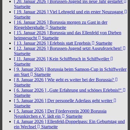
[ 20. Januar 2026 ]
Borussen-Jugend ins neue Jahr gestartet
Startseite
[ 19. Januar 2026 ]
Viel Lehrgeld und ein erster Neuzugang
Startseite
[ 16. Januar 2026 ]
Borussia morgen zu Gast in der
Riegelsberghalle
Startseite
[ 15. Januar 2026 ]
Borussia und das Ellenfeld von Dieben
heimgesucht
Startseite
[ 13. Januar 2026 ]
Erlebnis statt Ergebnis
Startseite
[ 12. Januar 2026 ]
Borussen-Jugend setzt Ausrufezeichen!
Startseite
[ 11. Januar 2026 ]
Kein Schiffbruch in Schiffweiler
Startseite
[ 9. Januar 2026 ]
Borussia beim Samson-Cup in Schiffweiler
am Start
Startseite
[ 8. Januar 2026 ]
Wie geht es weiter bei der Borussia?
Startseite
[ 6. Januar 2026 ]
„Gute Erfahrung und schönes Erlebnis!“
Startseite
[ 5. Januar 2026 ]
Der personelle Aderlass geht weiter
Startseite
[ 5. Januar 2026 ]
Der Förderverein 2000 Borussia
Neunkirchen e.V. lädt ein
Startseite
[ 4. Januar 2026 ]
Ellenfeld-Doppelpass: Ein Geburtstag und
ein Wechsel
Startseite