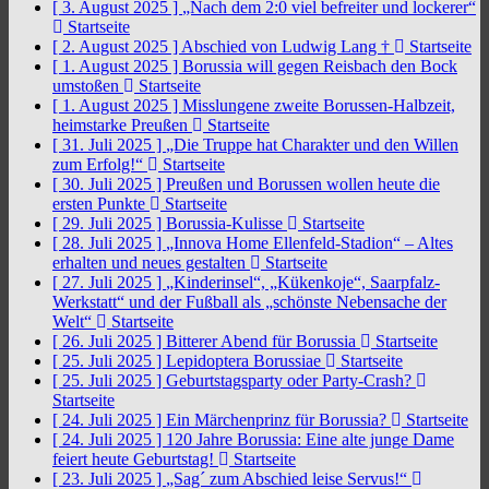
[ 3. August 2025 ]
„Nach dem 2:0 viel befreiter und lockerer“
Startseite
[ 2. August 2025 ]
Abschied von Ludwig Lang †
Startseite
[ 1. August 2025 ]
Borussia will gegen Reisbach den Bock
umstoßen
Startseite
[ 1. August 2025 ]
Misslungene zweite Borussen-Halbzeit,
heimstarke Preußen
Startseite
[ 31. Juli 2025 ]
„Die Truppe hat Charakter und den Willen
zum Erfolg!“
Startseite
[ 30. Juli 2025 ]
Preußen und Borussen wollen heute die
ersten Punkte
Startseite
[ 29. Juli 2025 ]
Borussia-Kulisse
Startseite
[ 28. Juli 2025 ]
„Innova Home Ellenfeld-Stadion“ – Altes
erhalten und neues gestalten
Startseite
[ 27. Juli 2025 ]
„Kinderinsel“, „Kükenkoje“, Saarpfalz-
Werkstatt“ und der Fußball als „schönste Nebensache der
Welt“
Startseite
[ 26. Juli 2025 ]
Bitterer Abend für Borussia
Startseite
[ 25. Juli 2025 ]
Lepidoptera Borussiae
Startseite
[ 25. Juli 2025 ]
Geburtstagsparty oder Party-Crash?
Startseite
[ 24. Juli 2025 ]
Ein Märchenprinz für Borussia?
Startseite
[ 24. Juli 2025 ]
120 Jahre Borussia: Eine alte junge Dame
feiert heute Geburtstag!
Startseite
[ 23. Juli 2025 ]
„Sag´ zum Abschied leise Servus!“