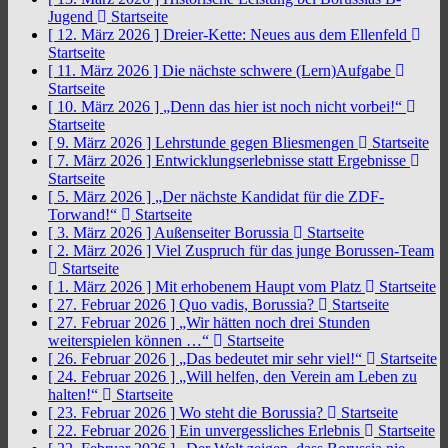
Jugend
Startseite
[ 12. März 2026 ]
Dreier-Kette: Neues aus dem Ellenfeld
Startseite
[ 11. März 2026 ]
Die nächste schwere (Lern)Aufgabe
Startseite
[ 10. März 2026 ]
„Denn das hier ist noch nicht vorbei!“
Startseite
[ 9. März 2026 ]
Lehrstunde gegen Bliesmengen
Startseite
[ 7. März 2026 ]
Entwicklungserlebnisse statt Ergebnisse
Startseite
[ 5. März 2026 ]
„Der nächste Kandidat für die ZDF-
Torwand!“
Startseite
[ 3. März 2026 ]
Außenseiter Borussia
Startseite
[ 2. März 2026 ]
Viel Zuspruch für das junge Borussen-Team
Startseite
[ 1. März 2026 ]
Mit erhobenem Haupt vom Platz
Startseite
[ 27. Februar 2026 ]
Quo vadis, Borussia?
Startseite
[ 27. Februar 2026 ]
„Wir hätten noch drei Stunden
weiterspielen können …“
Startseite
[ 26. Februar 2026 ]
„Das bedeutet mir sehr viel!“
Startseite
[ 24. Februar 2026 ]
„Will helfen, den Verein am Leben zu
halten!“
Startseite
[ 23. Februar 2026 ]
Wo steht die Borussia?
Startseite
[ 22. Februar 2026 ]
Ein unvergessliches Erlebnis
Startseite