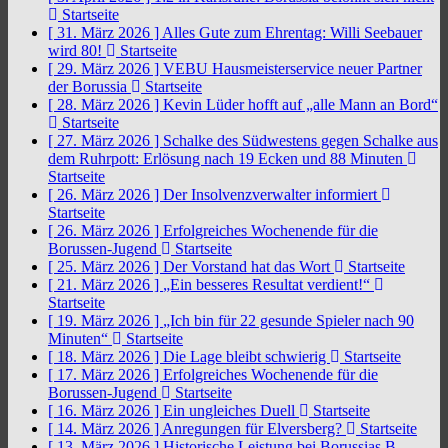
Startseite
[ 31. März 2026 ]
Alles Gute zum Ehrentag: Willi Seebauer
wird 80!
Startseite
[ 29. März 2026 ]
VEBU Hausmeisterservice neuer Partner
der Borussia
Startseite
[ 28. März 2026 ]
Kevin Lüder hofft auf „alle Mann an Bord“
Startseite
[ 27. März 2026 ]
Schalke des Südwestens gegen Schalke aus
dem Ruhrpott: Erlösung nach 19 Ecken und 88 Minuten
Startseite
[ 26. März 2026 ]
Der Insolvenzverwalter informiert
Startseite
[ 26. März 2026 ]
Erfolgreiches Wochenende für die
Borussen-Jugend
Startseite
[ 25. März 2026 ]
Der Vorstand hat das Wort
Startseite
[ 21. März 2026 ]
„Ein besseres Resultat verdient!“
Startseite
[ 19. März 2026 ]
„Ich bin für 22 gesunde Spieler nach 90
Minuten“
Startseite
[ 18. März 2026 ]
Die Lage bleibt schwierig
Startseite
[ 17. März 2026 ]
Erfolgreiches Wochenende für die
Borussen-Jugend
Startseite
[ 16. März 2026 ]
Ein ungleiches Duell
Startseite
[ 14. März 2026 ]
Anregungen für Elversberg?
Startseite
[ 13. März 2026 ]
Historische Leistung bei Borussias B-