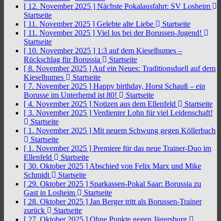
[ 12. November 2025 ]
Nächste Pokalausfahrt: SV Losheim
Startseite
[ 11. November 2025 ]
Gelebte alte Liebe
Startseite
[ 11. November 2025 ]
Viel los bei der Borussen-Jugend!
Startseite
[ 10. November 2025 ]
1:3 auf dem Kieselhumes –
Rückschlag für Borussia
Startseite
[ 8. November 2025 ]
Auf ein Neues: Traditionsduell auf dem
Kieselhumes
Startseite
[ 7. November 2025 ]
Happy birthday, Horst Schauß – ein
Borusse im Unterhemd ist 80!
Startseite
[ 4. November 2025 ]
Notizen aus dem Ellenfeld
Startseite
[ 3. November 2025 ]
Verdienter Lohn für viel Leidenschaft!
Startseite
[ 1. November 2025 ]
Mit neuem Schwung gegen Köllerbach
Startseite
[ 1. November 2025 ]
Premiere für das neue Trainer-Duo im
Ellenfeld
Startseite
[ 30. Oktober 2025 ]
Abschied von Felix Marx und Mike
Schmidt
Startseite
[ 29. Oktober 2025 ]
Sparkassen-Pokal Saar: Borussia zu
Gast in Losheim
Startseite
[ 28. Oktober 2025 ]
Jan Berger tritt als Borussen-Trainer
zurück
Startseite
[ 27. Oktober 2025 ]
Ohne Punkte gegen Jägersburg