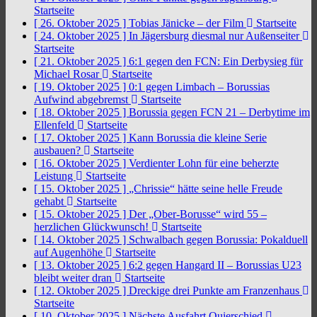
Startseite
[ 26. Oktober 2025 ]
Tobias Jänicke – der Film
Startseite
[ 24. Oktober 2025 ]
In Jägersburg diesmal nur Außenseiter
Startseite
[ 21. Oktober 2025 ]
6:1 gegen den FCN: Ein Derbysieg für
Michael Rosar
Startseite
[ 19. Oktober 2025 ]
0:1 gegen Limbach – Borussias
Aufwind abgebremst
Startseite
[ 18. Oktober 2025 ]
Borussia gegen FCN 21 – Derbytime im
Ellenfeld
Startseite
[ 17. Oktober 2025 ]
Kann Borussia die kleine Serie
ausbauen?
Startseite
[ 16. Oktober 2025 ]
Verdienter Lohn für eine beherzte
Leistung
Startseite
[ 15. Oktober 2025 ]
„Chrissie“ hätte seine helle Freude
gehabt
Startseite
[ 15. Oktober 2025 ]
Der „Ober-Borusse“ wird 55 –
herzlichen Glückwunsch!
Startseite
[ 14. Oktober 2025 ]
Schwalbach gegen Borussia: Pokalduell
auf Augenhöhe
Startseite
[ 13. Oktober 2025 ]
6:2 gegen Hangard II – Borussias U23
bleibt weiter dran
Startseite
[ 12. Oktober 2025 ]
Dreckige drei Punkte am Franzenhaus
Startseite
[ 10. Oktober 2025 ]
Nächste Ausfahrt Quierschied