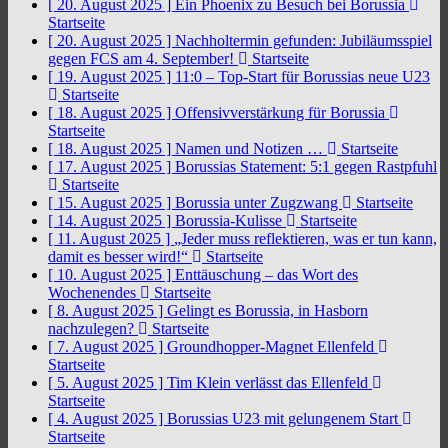
[ 20. August 2025 ]
Ein Phoenix zu Besuch bei Borussia
Startseite
[ 20. August 2025 ]
Nachholtermin gefunden: Jubiläumsspiel
gegen FCS am 4. September!
Startseite
[ 19. August 2025 ]
11:0 – Top-Start für Borussias neue U23
Startseite
[ 18. August 2025 ]
Offensivverstärkung für Borussia
Startseite
[ 18. August 2025 ]
Namen und Notizen …
Startseite
[ 17. August 2025 ]
Borussias Statement: 5:1 gegen Rastpfuhl
Startseite
[ 15. August 2025 ]
Borussia unter Zugzwang
Startseite
[ 14. August 2025 ]
Borussia-Kulisse
Startseite
[ 11. August 2025 ]
„Jeder muss reflektieren, was er tun kann,
damit es besser wird!“
Startseite
[ 10. August 2025 ]
Enttäuschung – das Wort des
Wochenendes
Startseite
[ 8. August 2025 ]
Gelingt es Borussia, in Hasborn
nachzulegen?
Startseite
[ 7. August 2025 ]
Groundhopper-Magnet Ellenfeld
Startseite
[ 5. August 2025 ]
Tim Klein verlässt das Ellenfeld
Startseite
[ 4. August 2025 ]
Borussias U23 mit gelungenem Start
Startseite