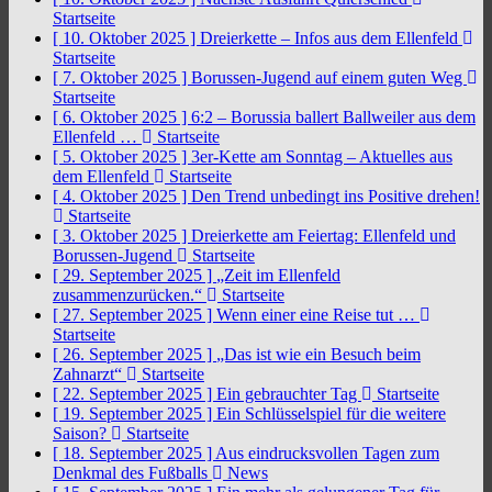
Startseite
[ 10. Oktober 2025 ]
Dreierkette – Infos aus dem Ellenfeld
Startseite
[ 7. Oktober 2025 ]
Borussen-Jugend auf einem guten Weg
Startseite
[ 6. Oktober 2025 ]
6:2 – Borussia ballert Ballweiler aus dem
Ellenfeld …
Startseite
[ 5. Oktober 2025 ]
3er-Kette am Sonntag – Aktuelles aus
dem Ellenfeld
Startseite
[ 4. Oktober 2025 ]
Den Trend unbedingt ins Positive drehen!
Startseite
[ 3. Oktober 2025 ]
Dreierkette am Feiertag: Ellenfeld und
Borussen-Jugend
Startseite
[ 29. September 2025 ]
„Zeit im Ellenfeld
zusammenzurücken.“
Startseite
[ 27. September 2025 ]
Wenn einer eine Reise tut …
Startseite
[ 26. September 2025 ]
„Das ist wie ein Besuch beim
Zahnarzt“
Startseite
[ 22. September 2025 ]
Ein gebrauchter Tag
Startseite
[ 19. September 2025 ]
Ein Schlüsselspiel für die weitere
Saison?
Startseite
[ 18. September 2025 ]
Aus eindrucksvollen Tagen zum
Denkmal des Fußballs
News