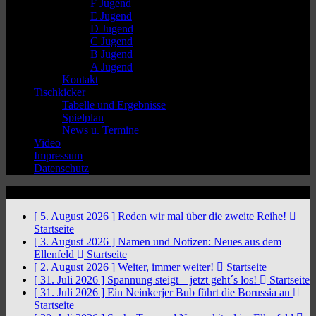
F Jugend
E Jugend
D Jugend
C Jugend
B Jugend
A Jugend
Kontakt
Tischkicker
Tabelle und Ergebnisse
Spielplan
News u. Termine
Video
Impressum
Datenschutz
News Ticker
[ 5. August 2026 ]
Reden wir mal über die zweite Reihe!
Startseite
[ 3. August 2026 ]
Namen und Notizen: Neues aus dem
Ellenfeld
Startseite
[ 2. August 2026 ]
Weiter, immer weiter!
Startseite
[ 31. Juli 2026 ]
Spannung steigt – jetzt geht´s los!
Startseite
[ 31. Juli 2026 ]
Ein Neinkerjer Bub führt die Borussia an
Startseite