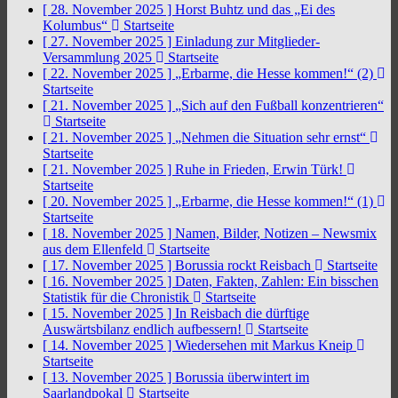
[ 28. November 2025 ]
Horst Buhtz und das „Ei des
Kolumbus“
Startseite
[ 27. November 2025 ]
Einladung zur Mitglieder-
Versammlung 2025
Startseite
[ 22. November 2025 ]
„Erbarme, die Hesse kommen!“ (2)
Startseite
[ 21. November 2025 ]
„Sich auf den Fußball konzentrieren“
Startseite
[ 21. November 2025 ]
„Nehmen die Situation sehr ernst“
Startseite
[ 21. November 2025 ]
Ruhe in Frieden, Erwin Türk!
Startseite
[ 20. November 2025 ]
„Erbarme, die Hesse kommen!“ (1)
Startseite
[ 18. November 2025 ]
Namen, Bilder, Notizen – Newsmix
aus dem Ellenfeld
Startseite
[ 17. November 2025 ]
Borussia rockt Reisbach
Startseite
[ 16. November 2025 ]
Daten, Fakten, Zahlen: Ein bisschen
Statistik für die Chronistik
Startseite
[ 15. November 2025 ]
In Reisbach die dürftige
Auswärtsbilanz endlich aufbessern!
Startseite
[ 14. November 2025 ]
Wiedersehen mit Markus Kneip
Startseite
[ 13. November 2025 ]
Borussia überwintert im
Saarlandpokal
Startseite