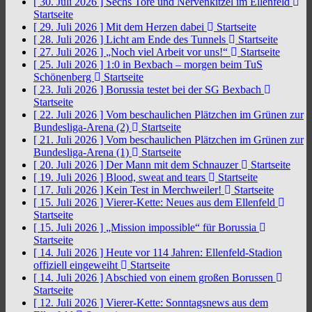
[ 30. Juli 2026 ]
Sechs Tore und Nervenkitzel im Ellenfeld
Startseite
[ 29. Juli 2026 ]
Mit dem Herzen dabei
Startseite
[ 28. Juli 2026 ]
Licht am Ende des Tunnels
Startseite
[ 27. Juli 2026 ]
„Noch viel Arbeit vor uns!“
Startseite
[ 25. Juli 2026 ]
1:0 in Bexbach – morgen beim TuS
Schönenberg
Startseite
[ 23. Juli 2026 ]
Borussia testet bei der SG Bexbach
Startseite
[ 22. Juli 2026 ]
Vom beschaulichen Plätzchen im Grünen zur
Bundesliga-Arena (2)
Startseite
[ 21. Juli 2026 ]
Vom beschaulichen Plätzchen im Grünen zur
Bundesliga-Arena (1)
Startseite
[ 20. Juli 2026 ]
Der Mann mit dem Schnauzer
Startseite
[ 19. Juli 2026 ]
Blood, sweat and tears
Startseite
[ 17. Juli 2026 ]
Kein Test in Merchweiler!
Startseite
[ 15. Juli 2026 ]
Vierer-Kette: Neues aus dem Ellenfeld
Startseite
[ 15. Juli 2026 ]
„Mission impossible“ für Borussia
Startseite
[ 14. Juli 2026 ]
Heute vor 114 Jahren: Ellenfeld-Stadion
offiziell eingeweiht
Startseite
[ 14. Juli 2026 ]
Abschied von einem großen Borussen
Startseite
[ 12. Juli 2026 ]
Vierer-Kette: Sonntagsnews aus dem