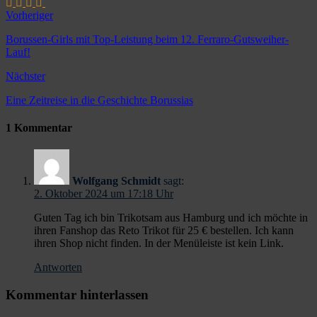
Vorheriger
Borussen-Girls mit Top-Leistung beim 12. Ferraro-Gutsweiher-
Lauf!
Nächster
Eine Zeitreise in die Geschichte Borussias
1 Kommentar
Wolfgang Schmidt
sagt:
2. Oktober 2024 um 17:18 Uhr
Guten Tag ich bin Trikotsam aus Hamburg und ich möchte in
ihren Fanshop das Reto Trikot für 25 € bestellen. Ich kann
ihren Shop nicht finden. In der Menüleiste ist kein Link.
Antworten
Kommentar hinterlassen