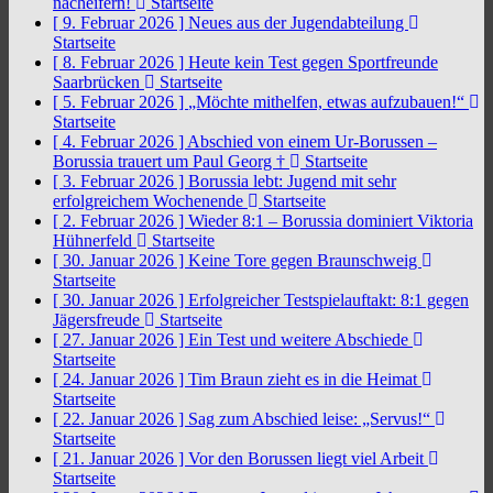
nacheifern!
Startseite
[ 9. Februar 2026 ]
Neues aus der Jugendabteilung
Startseite
[ 8. Februar 2026 ]
Heute kein Test gegen Sportfreunde
Saarbrücken
Startseite
[ 5. Februar 2026 ]
„Möchte mithelfen, etwas aufzubauen!“
Startseite
[ 4. Februar 2026 ]
Abschied von einem Ur-Borussen –
Borussia trauert um Paul Georg †
Startseite
[ 3. Februar 2026 ]
Borussia lebt: Jugend mit sehr
erfolgreichem Wochenende
Startseite
[ 2. Februar 2026 ]
Wieder 8:1 – Borussia dominiert Viktoria
Hühnerfeld
Startseite
[ 30. Januar 2026 ]
Keine Tore gegen Braunschweig
Startseite
[ 30. Januar 2026 ]
Erfolgreicher Testspielauftakt: 8:1 gegen
Jägersfreude
Startseite
[ 27. Januar 2026 ]
Ein Test und weitere Abschiede
Startseite
[ 24. Januar 2026 ]
Tim Braun zieht es in die Heimat
Startseite
[ 22. Januar 2026 ]
Sag zum Abschied leise: „Servus!“
Startseite
[ 21. Januar 2026 ]
Vor den Borussen liegt viel Arbeit
Startseite