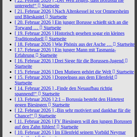
[ 22. Februar 2026 ]
„Der Welt zeigen, dass Borussia nie
untergeht!“
Startseite
[ 21. Februar 2026 ]
Nach Altenkessel ist vor Ommersheim
und Blieskastel
Startseite
[ 20. Februar 2026 ]
Ein junger Borusse schießt sich an die
Torwand …
Startseite
[ 19. Februar 2026 ]
Historisch gesehen sogar ein kleines
Traditionsduell
Startseite
[ 18. Februar 2026 ]
Wie Phönix aus der Asche …
Startseite
[ 17. Februar 2026 ]
Ein junger Mann mit Tasmania-
Erfahrung
Startseite
[ 16. Februar 2026 ]
Drei Siege für die Borussen-Jugend
Startseite
[ 15. Februar 2026 ]
Den Mutigen gehört die Welt
Startseite
[ 15. Februar 2026 ]
Doppelpass aus dem Ellenfeld
Startseite
[ 14. Februar 2026 ]
„Finde den Neuaufbau richtig
spannend!“
Startseite
[ 13. Februar 2026 ]
2:1 – Borussia besteht den Härtetest
gegen Biesingen
Startseite
[ 12. Februar 2026 ]
„Bin sehr motiviert und dankbar für die
Chance!“
Startseite
[ 11. Februar 2026 ]
FV Biesingen will den jungen Borussen
auf den Zahn fühlen!
Startseite
[ 10. Februar 2026 ]
Im Ellenfeld seinem Vorbild Neymar