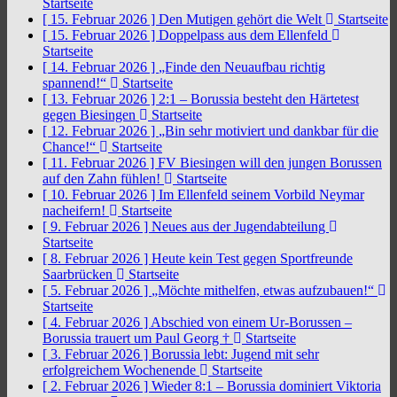
Startseite
[ 15. Februar 2026 ]
Den Mutigen gehört die Welt
Startseite
[ 15. Februar 2026 ]
Doppelpass aus dem Ellenfeld
Startseite
[ 14. Februar 2026 ]
„Finde den Neuaufbau richtig
spannend!“
Startseite
[ 13. Februar 2026 ]
2:1 – Borussia besteht den Härtetest
gegen Biesingen
Startseite
[ 12. Februar 2026 ]
„Bin sehr motiviert und dankbar für die
Chance!“
Startseite
[ 11. Februar 2026 ]
FV Biesingen will den jungen Borussen
auf den Zahn fühlen!
Startseite
[ 10. Februar 2026 ]
Im Ellenfeld seinem Vorbild Neymar
nacheifern!
Startseite
[ 9. Februar 2026 ]
Neues aus der Jugendabteilung
Startseite
[ 8. Februar 2026 ]
Heute kein Test gegen Sportfreunde
Saarbrücken
Startseite
[ 5. Februar 2026 ]
„Möchte mithelfen, etwas aufzubauen!“
Startseite
[ 4. Februar 2026 ]
Abschied von einem Ur-Borussen –
Borussia trauert um Paul Georg †
Startseite
[ 3. Februar 2026 ]
Borussia lebt: Jugend mit sehr
erfolgreichem Wochenende
Startseite
[ 2. Februar 2026 ]
Wieder 8:1 – Borussia dominiert Viktoria