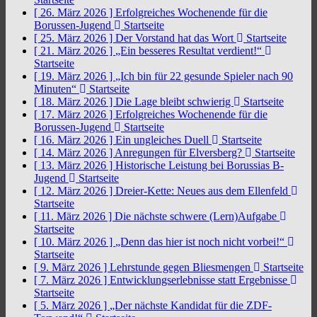
[ 26. März 2026 ]
Erfolgreiches Wochenende für die
Borussen-Jugend
Startseite
[ 25. März 2026 ]
Der Vorstand hat das Wort
Startseite
[ 21. März 2026 ]
„Ein besseres Resultat verdient!“
Startseite
[ 19. März 2026 ]
„Ich bin für 22 gesunde Spieler nach 90
Minuten“
Startseite
[ 18. März 2026 ]
Die Lage bleibt schwierig
Startseite
[ 17. März 2026 ]
Erfolgreiches Wochenende für die
Borussen-Jugend
Startseite
[ 16. März 2026 ]
Ein ungleiches Duell
Startseite
[ 14. März 2026 ]
Anregungen für Elversberg?
Startseite
[ 13. März 2026 ]
Historische Leistung bei Borussias B-
Jugend
Startseite
[ 12. März 2026 ]
Dreier-Kette: Neues aus dem Ellenfeld
Startseite
[ 11. März 2026 ]
Die nächste schwere (Lern)Aufgabe
Startseite
[ 10. März 2026 ]
„Denn das hier ist noch nicht vorbei!“
Startseite
[ 9. März 2026 ]
Lehrstunde gegen Bliesmengen
Startseite
[ 7. März 2026 ]
Entwicklungserlebnisse statt Ergebnisse
Startseite
[ 5. März 2026 ]
„Der nächste Kandidat für die ZDF-