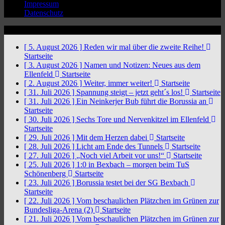
Impressum
Datenschutz
News Ticker
[ 5. August 2026 ]
Reden wir mal über die zweite Reihe!
Startseite
[ 3. August 2026 ]
Namen und Notizen: Neues aus dem
Ellenfeld
Startseite
[ 2. August 2026 ]
Weiter, immer weiter!
Startseite
[ 31. Juli 2026 ]
Spannung steigt – jetzt geht´s los!
Startseite
[ 31. Juli 2026 ]
Ein Neinkerjer Bub führt die Borussia an
Startseite
[ 30. Juli 2026 ]
Sechs Tore und Nervenkitzel im Ellenfeld
Startseite
[ 29. Juli 2026 ]
Mit dem Herzen dabei
Startseite
[ 28. Juli 2026 ]
Licht am Ende des Tunnels
Startseite
[ 27. Juli 2026 ]
„Noch viel Arbeit vor uns!“
Startseite
[ 25. Juli 2026 ]
1:0 in Bexbach – morgen beim TuS
Schönenberg
Startseite
[ 23. Juli 2026 ]
Borussia testet bei der SG Bexbach
Startseite
[ 22. Juli 2026 ]
Vom beschaulichen Plätzchen im Grünen zur
Bundesliga-Arena (2)
Startseite
[ 21. Juli 2026 ]
Vom beschaulichen Plätzchen im Grünen zur