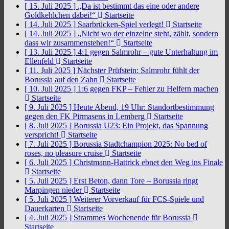
[ 15. Juli 2025 ]
„Da ist bestimmt das eine oder andere
Goldkehlchen dabei!“
Startseite
[ 14. Juli 2025 ]
Saarbrücken-Spiel verlegt!
Startseite
[ 14. Juli 2025 ]
„Nicht wo der einzelne steht, zählt, sondern
dass wir zusammenstehen!“
Startseite
[ 13. Juli 2025 ]
4:1 gegen Salmrohr – gute Unterhaltung im
Ellenfeld
Startseite
[ 11. Juli 2025 ]
Nächster Prüfstein: Salmrohr fühlt der
Borussia auf den Zahn
Startseite
[ 10. Juli 2025 ]
1:6 gegen FKP – Fehler zu Helfern machen
Startseite
[ 9. Juli 2025 ]
Heute Abend, 19 Uhr: Standortbestimmung
gegen den FK Pirmasens in Lemberg
Startseite
[ 8. Juli 2025 ]
Borussia U23: Ein Projekt, das Spannung
verspricht!
Startseite
[ 7. Juli 2025 ]
Borussia Stadtchampion 2025: No bed of
roses, no pleasure cruise
Startseite
[ 6. Juli 2025 ]
Christmann-Hattrick ebnet den Weg ins Finale
Startseite
[ 5. Juli 2025 ]
Erst Beton, dann Tore – Borussia ringt
Marpingen nieder
Startseite
[ 5. Juli 2025 ]
Weiterer Vorverkauf für FCS-Spiele und
Dauerkarten
Startseite
[ 4. Juli 2025 ]
Strammes Wochenende für Borussia
Startseite