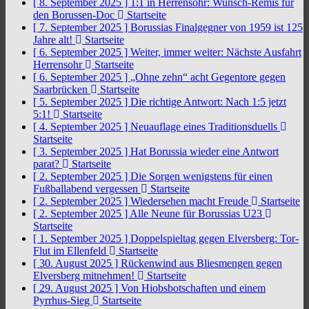
[ 8. September 2025 ]
1:1 in Herrensohr: Wunsch-Remis für
den Borussen-Doc
Startseite
[ 7. September 2025 ]
Borussias Finalgegner von 1959 ist 125
Jahre alt!
Startseite
[ 6. September 2025 ]
Weiter, immer weiter: Nächste Ausfahrt
Herrensohr
Startseite
[ 6. September 2025 ]
„Ohne zehn“ acht Gegentore gegen
Saarbrücken
Startseite
[ 5. September 2025 ]
Die richtige Antwort: Nach 1:5 jetzt
5:1!
Startseite
[ 4. September 2025 ]
Neuauflage eines Traditionsduells
Startseite
[ 3. September 2025 ]
Hat Borussia wieder eine Antwort
parat?
Startseite
[ 2. September 2025 ]
Die Sorgen wenigstens für einen
Fußballabend vergessen
Startseite
[ 2. September 2025 ]
Wiedersehen macht Freude
Startseite
[ 2. September 2025 ]
Alle Neune für Borussias U23
Startseite
[ 1. September 2025 ]
Doppelspieltag gegen Elversberg: Tor-
Flut im Ellenfeld
Startseite
[ 30. August 2025 ]
Rückenwind aus Bliesmengen gegen
Elversberg mitnehmen!
Startseite
[ 29. August 2025 ]
Von Hiobsbotschaften und einem
Pyrrhus-Sieg
Startseite