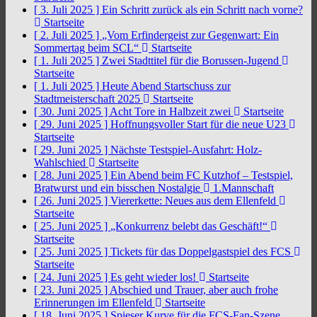
[ 3. Juli 2025 ]
Ein Schritt zurück als ein Schritt nach vorne?
Startseite
[ 2. Juli 2025 ]
„Vom Erfindergeist zur Gegenwart: Ein
Sommertag beim SCL“
Startseite
[ 1. Juli 2025 ]
Zwei Stadttitel für die Borussen-Jugend
Startseite
[ 1. Juli 2025 ]
Heute Abend Startschuss zur
Stadtmeisterschaft 2025
Startseite
[ 30. Juni 2025 ]
Acht Tore in Halbzeit zwei
Startseite
[ 29. Juni 2025 ]
Hoffnungsvoller Start für die neue U23
Startseite
[ 29. Juni 2025 ]
Nächste Testspiel-Ausfahrt: Holz-
Wahlschied
Startseite
[ 28. Juni 2025 ]
Ein Abend beim FC Kutzhof – Testspiel,
Bratwurst und ein bisschen Nostalgie
1.Mannschaft
[ 26. Juni 2025 ]
Viererkette: Neues aus dem Ellenfeld
Startseite
[ 25. Juni 2025 ]
„Konkurrenz belebt das Geschäft!“
Startseite
[ 25. Juni 2025 ]
Tickets für das Doppelgastspiel des FCS
Startseite
[ 24. Juni 2025 ]
Es geht wieder los!
Startseite
[ 23. Juni 2025 ]
Abschied und Trauer, aber auch frohe
Erinnerungen im Ellenfeld
Startseite
[ 18. Juni 2025 ]
Spieser Kurve für die FCS-Fan-Szene