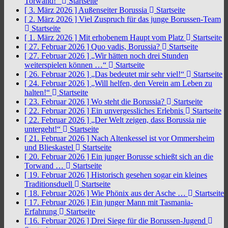
Torwand!“
Startseite
[ 3. März 2026 ]
Außenseiter Borussia
Startseite
[ 2. März 2026 ]
Viel Zuspruch für das junge Borussen-Team
Startseite
[ 1. März 2026 ]
Mit erhobenem Haupt vom Platz
Startseite
[ 27. Februar 2026 ]
Quo vadis, Borussia?
Startseite
[ 27. Februar 2026 ]
„Wir hätten noch drei Stunden
weiterspielen können …“
Startseite
[ 26. Februar 2026 ]
„Das bedeutet mir sehr viel!“
Startseite
[ 24. Februar 2026 ]
„Will helfen, den Verein am Leben zu
halten!“
Startseite
[ 23. Februar 2026 ]
Wo steht die Borussia?
Startseite
[ 22. Februar 2026 ]
Ein unvergessliches Erlebnis
Startseite
[ 22. Februar 2026 ]
„Der Welt zeigen, dass Borussia nie
untergeht!“
Startseite
[ 21. Februar 2026 ]
Nach Altenkessel ist vor Ommersheim
und Blieskastel
Startseite
[ 20. Februar 2026 ]
Ein junger Borusse schießt sich an die
Torwand …
Startseite
[ 19. Februar 2026 ]
Historisch gesehen sogar ein kleines
Traditionsduell
Startseite
[ 18. Februar 2026 ]
Wie Phönix aus der Asche …
Startseite
[ 17. Februar 2026 ]
Ein junger Mann mit Tasmania-
Erfahrung
Startseite
[ 16. Februar 2026 ]
Drei Siege für die Borussen-Jugend