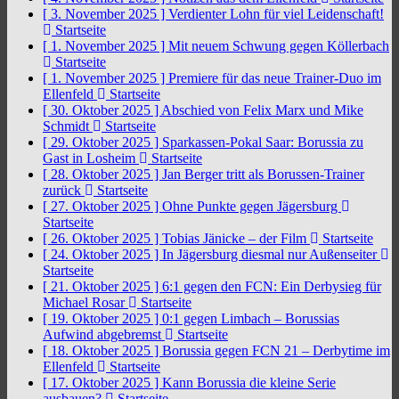
[ 3. November 2025 ]
Verdienter Lohn für viel Leidenschaft!
Startseite
[ 1. November 2025 ]
Mit neuem Schwung gegen Köllerbach
Startseite
[ 1. November 2025 ]
Premiere für das neue Trainer-Duo im
Ellenfeld
Startseite
[ 30. Oktober 2025 ]
Abschied von Felix Marx und Mike
Schmidt
Startseite
[ 29. Oktober 2025 ]
Sparkassen-Pokal Saar: Borussia zu
Gast in Losheim
Startseite
[ 28. Oktober 2025 ]
Jan Berger tritt als Borussen-Trainer
zurück
Startseite
[ 27. Oktober 2025 ]
Ohne Punkte gegen Jägersburg
Startseite
[ 26. Oktober 2025 ]
Tobias Jänicke – der Film
Startseite
[ 24. Oktober 2025 ]
In Jägersburg diesmal nur Außenseiter
Startseite
[ 21. Oktober 2025 ]
6:1 gegen den FCN: Ein Derbysieg für
Michael Rosar
Startseite
[ 19. Oktober 2025 ]
0:1 gegen Limbach – Borussias
Aufwind abgebremst
Startseite
[ 18. Oktober 2025 ]
Borussia gegen FCN 21 – Derbytime im
Ellenfeld
Startseite
[ 17. Oktober 2025 ]
Kann Borussia die kleine Serie
ausbauen?
Startseite