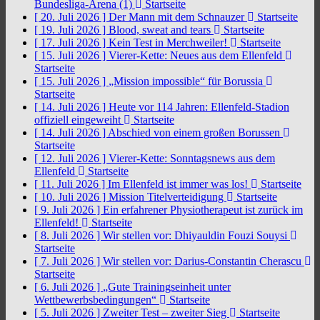
Bundesliga-Arena (1)
Startseite
[ 20. Juli 2026 ]
Der Mann mit dem Schnauzer
Startseite
[ 19. Juli 2026 ]
Blood, sweat and tears
Startseite
[ 17. Juli 2026 ]
Kein Test in Merchweiler!
Startseite
[ 15. Juli 2026 ]
Vierer-Kette: Neues aus dem Ellenfeld
Startseite
[ 15. Juli 2026 ]
„Mission impossible“ für Borussia
Startseite
[ 14. Juli 2026 ]
Heute vor 114 Jahren: Ellenfeld-Stadion
offiziell eingeweiht
Startseite
[ 14. Juli 2026 ]
Abschied von einem großen Borussen
Startseite
[ 12. Juli 2026 ]
Vierer-Kette: Sonntagsnews aus dem
Ellenfeld
Startseite
[ 11. Juli 2026 ]
Im Ellenfeld ist immer was los!
Startseite
[ 10. Juli 2026 ]
Mission Titelverteidigung
Startseite
[ 9. Juli 2026 ]
Ein erfahrener Physiotherapeut ist zurück im
Ellenfeld!
Startseite
[ 8. Juli 2026 ]
Wir stellen vor: Dhiyauldin Fouzi Souysi
Startseite
[ 7. Juli 2026 ]
Wir stellen vor: Darius-Constantin Cherascu
Startseite
[ 6. Juli 2026 ]
„Gute Trainingseinheit unter
Wettbewerbsbedingungen“
Startseite
[ 5. Juli 2026 ]
Zweiter Test – zweiter Sieg
Startseite