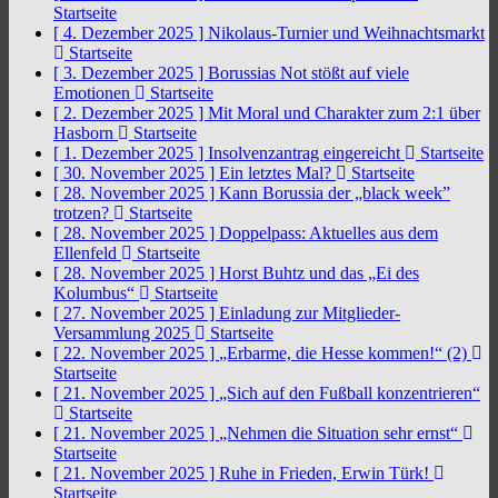
Startseite
[ 4. Dezember 2025 ]
Nikolaus-Turnier und Weihnachtsmarkt
Startseite
[ 3. Dezember 2025 ]
Borussias Not stößt auf viele
Emotionen
Startseite
[ 2. Dezember 2025 ]
Mit Moral und Charakter zum 2:1 über
Hasborn
Startseite
[ 1. Dezember 2025 ]
Insolvenzantrag eingereicht
Startseite
[ 30. November 2025 ]
Ein letztes Mal?
Startseite
[ 28. November 2025 ]
Kann Borussia der „black week”
trotzen?
Startseite
[ 28. November 2025 ]
Doppelpass: Aktuelles aus dem
Ellenfeld
Startseite
[ 28. November 2025 ]
Horst Buhtz und das „Ei des
Kolumbus“
Startseite
[ 27. November 2025 ]
Einladung zur Mitglieder-
Versammlung 2025
Startseite
[ 22. November 2025 ]
„Erbarme, die Hesse kommen!“ (2)
Startseite
[ 21. November 2025 ]
„Sich auf den Fußball konzentrieren“
Startseite
[ 21. November 2025 ]
„Nehmen die Situation sehr ernst“
Startseite
[ 21. November 2025 ]
Ruhe in Frieden, Erwin Türk!
Startseite