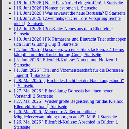
[ 18. Juni 2026 ]
Neue Fan-Artikel eingetroffen!
Startseite
[ 16. Juni 2026 ]
Nomen est omen
Startseite
[ 14. Juni 2026 ]
Was erwartet die neue Borussia?
Startseite
[ 13. Juni 2026 ]
Zweimaliger Drei-Tore-Vorsprung reichte
nicht
Startseite
[ 12. Juni 2026 ]
3er-Kette: Neues aus dem Ellenfeld
Startseite
[ 10. Juni 2026 ]
FK Pirmasens und Eintracht Trier schnappen
sich Kurt-Gluding-Cup
Startseite
[ 4. Juni 2026 ]
Da spielen, wo einst Stars kickten: 22 Teams
kämpfen um den Kurt-Gluding-Cup
Startseite
[ 3. Juni 2026 ]
Ellenfeld-Kulisse: Namen und Notizen
Startseite
[ 1. Juni 2026 ]
Titel und Vizemeisterschaft für die Borussen-
Jugend!
Startseite
[ 28. Mai 2026 ]
„Ein helles Licht bei der Nacht angezünd´t“
Startseite
[ 27. Mai 2026 ]
Eilmeldung: Borussia hat einen neuen
Vorstand!
Startseite
[ 27. Mai 2026 ]
Wieder große Begeisterung für das Kleinod
Ellenfeld-Stadion
Startseite
[ 26. Mai 2026 ]
Memento: Außerordentliche
Mitgliederversammlung morgen am 27. Mai!
Startseite
[ 26. Mai 2026 ]
Ellenfeld-Kulisse: Abschied in Bildern
Startseite