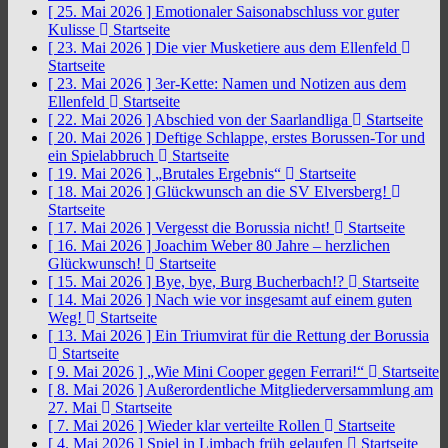
[ 25. Mai 2026 ]
Emotionaler Saisonabschluss vor guter
Kulisse
Startseite
[ 23. Mai 2026 ]
Die vier Musketiere aus dem Ellenfeld
Startseite
[ 23. Mai 2026 ]
3er-Kette: Namen und Notizen aus dem
Ellenfeld
Startseite
[ 22. Mai 2026 ]
Abschied von der Saarlandliga
Startseite
[ 20. Mai 2026 ]
Deftige Schlappe, erstes Borussen-Tor und
ein Spielabbruch
Startseite
[ 19. Mai 2026 ]
„Brutales Ergebnis“
Startseite
[ 18. Mai 2026 ]
Glückwunsch an die SV Elversberg!
Startseite
[ 17. Mai 2026 ]
Vergesst die Borussia nicht!
Startseite
[ 16. Mai 2026 ]
Joachim Weber 80 Jahre – herzlichen
Glückwunsch!
Startseite
[ 15. Mai 2026 ]
Bye, bye, Burg Bucherbach!?
Startseite
[ 14. Mai 2026 ]
Nach wie vor insgesamt auf einem guten
Weg!
Startseite
[ 13. Mai 2026 ]
Ein Triumvirat für die Rettung der Borussia
Startseite
[ 9. Mai 2026 ]
„Wie Mini Cooper gegen Ferrari!“
Startseite
[ 8. Mai 2026 ]
Außerordentliche Mitgliederversammlung am
27. Mai
Startseite
[ 7. Mai 2026 ]
Wieder klar verteilte Rollen
Startseite
[ 4. Mai 2026 ]
Spiel in Limbach früh gelaufen
Startseite