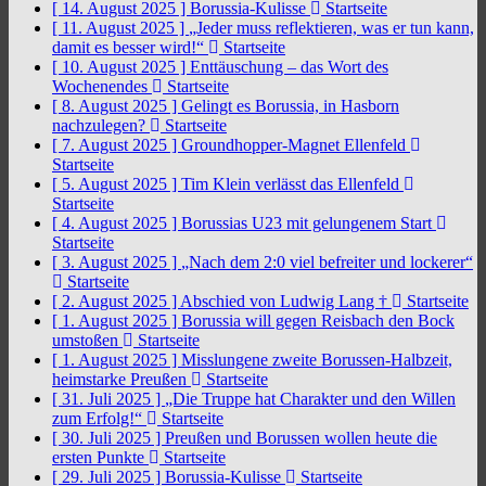
[ 14. August 2025 ]
Borussia-Kulisse
Startseite
[ 11. August 2025 ]
„Jeder muss reflektieren, was er tun kann,
damit es besser wird!“
Startseite
[ 10. August 2025 ]
Enttäuschung – das Wort des
Wochenendes
Startseite
[ 8. August 2025 ]
Gelingt es Borussia, in Hasborn
nachzulegen?
Startseite
[ 7. August 2025 ]
Groundhopper-Magnet Ellenfeld
Startseite
[ 5. August 2025 ]
Tim Klein verlässt das Ellenfeld
Startseite
[ 4. August 2025 ]
Borussias U23 mit gelungenem Start
Startseite
[ 3. August 2025 ]
„Nach dem 2:0 viel befreiter und lockerer“
Startseite
[ 2. August 2025 ]
Abschied von Ludwig Lang †
Startseite
[ 1. August 2025 ]
Borussia will gegen Reisbach den Bock
umstoßen
Startseite
[ 1. August 2025 ]
Misslungene zweite Borussen-Halbzeit,
heimstarke Preußen
Startseite
[ 31. Juli 2025 ]
„Die Truppe hat Charakter und den Willen
zum Erfolg!“
Startseite
[ 30. Juli 2025 ]
Preußen und Borussen wollen heute die
ersten Punkte
Startseite
[ 29. Juli 2025 ]
Borussia-Kulisse
Startseite