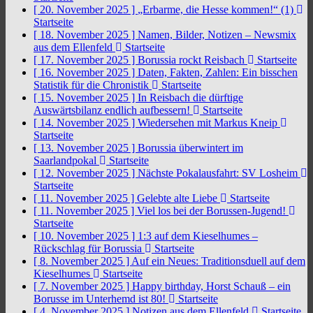
[ 20. November 2025 ]
„Erbarme, die Hesse kommen!“ (1)
Startseite
[ 18. November 2025 ]
Namen, Bilder, Notizen – Newsmix
aus dem Ellenfeld
Startseite
[ 17. November 2025 ]
Borussia rockt Reisbach
Startseite
[ 16. November 2025 ]
Daten, Fakten, Zahlen: Ein bisschen
Statistik für die Chronistik
Startseite
[ 15. November 2025 ]
In Reisbach die dürftige
Auswärtsbilanz endlich aufbessern!
Startseite
[ 14. November 2025 ]
Wiedersehen mit Markus Kneip
Startseite
[ 13. November 2025 ]
Borussia überwintert im
Saarlandpokal
Startseite
[ 12. November 2025 ]
Nächste Pokalausfahrt: SV Losheim
Startseite
[ 11. November 2025 ]
Gelebte alte Liebe
Startseite
[ 11. November 2025 ]
Viel los bei der Borussen-Jugend!
Startseite
[ 10. November 2025 ]
1:3 auf dem Kieselhumes –
Rückschlag für Borussia
Startseite
[ 8. November 2025 ]
Auf ein Neues: Traditionsduell auf dem
Kieselhumes
Startseite
[ 7. November 2025 ]
Happy birthday, Horst Schauß – ein
Borusse im Unterhemd ist 80!
Startseite
[ 4. November 2025 ]
Notizen aus dem Ellenfeld
Startseite