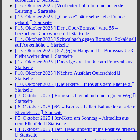
[ 16. Oktober 2025 ]
Verdienter Lohn für eine beherzte
Leistung
Startseite
[ 15. Oktober 2025 ]
„Chrissie“ hätte seine helle Freude
gehabt
Startseite
[ 15. Oktober 2025 ]
Der „Ober-Borusse“ wird 55 –
herzlichen Glückwunsch!
Startseite
[ 14. Oktober 2025 ]
Schwalbach gegen Borussia: Pokalduell
auf Augenhöhe
Startseite
[ 13. Oktober 2025 ]
6:2 gegen Hangard II – Borussias U23
bleibt weiter dran
Startseite
[ 12. Oktober 2025 ]
Dreckige drei Punkte am Franzenhaus
Startseite
[ 10. Oktober 2025 ]
Nächste Ausfahrt Quierschied
Startseite
[ 10. Oktober 2025 ]
Dreierkette – Infos aus dem Ellenfeld
Startseite
[ 7. Oktober 2025 ]
Borussen-Jugend auf einem guten Weg
Startseite
[ 6. Oktober 2025 ]
6:2 – Borussia ballert Ballweiler aus dem
Ellenfeld …
Startseite
[ 5. Oktober 2025 ]
3er-Kette am Sonntag – Aktuelles aus
dem Ellenfeld
Startseite
[ 4. Oktober 2025 ]
Den Trend unbedingt ins Positive drehen!
Startseite