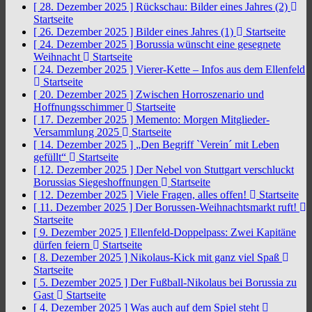
[ 28. Dezember 2025 ]
Rückschau: Bilder eines Jahres (2)
Startseite
[ 26. Dezember 2025 ]
Bilder eines Jahres (1)
Startseite
[ 24. Dezember 2025 ]
Borussia wünscht eine gesegnete
Weihnacht
Startseite
[ 24. Dezember 2025 ]
Vierer-Kette – Infos aus dem Ellenfeld
Startseite
[ 20. Dezember 2025 ]
Zwischen Horroszenario und
Hoffnungsschimmer
Startseite
[ 17. Dezember 2025 ]
Memento: Morgen Mitglieder-
Versammlung 2025
Startseite
[ 14. Dezember 2025 ]
„Den Begriff `Verein´ mit Leben
gefüllt“
Startseite
[ 12. Dezember 2025 ]
Der Nebel von Stuttgart verschluckt
Borussias Siegeshoffnungen
Startseite
[ 12. Dezember 2025 ]
Viele Fragen, alles offen!
Startseite
[ 11. Dezember 2025 ]
Der Borussen-Weihnachtsmarkt ruft!
Startseite
[ 9. Dezember 2025 ]
Ellenfeld-Doppelpass: Zwei Kapitäne
dürfen feiern
Startseite
[ 8. Dezember 2025 ]
Nikolaus-Kick mit ganz viel Spaß
Startseite
[ 5. Dezember 2025 ]
Der Fußball-Nikolaus bei Borussia zu
Gast
Startseite
[ 4. Dezember 2025 ]
Was auch auf dem Spiel steht