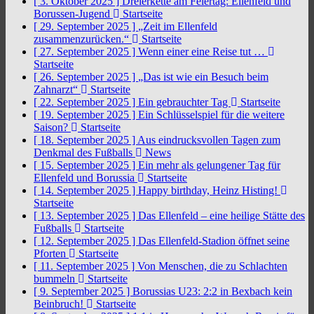
[ 3. Oktober 2025 ]
Dreierkette am Feiertag: Ellenfeld und
Borussen-Jugend
Startseite
[ 29. September 2025 ]
„Zeit im Ellenfeld
zusammenzurücken.“
Startseite
[ 27. September 2025 ]
Wenn einer eine Reise tut …
Startseite
[ 26. September 2025 ]
„Das ist wie ein Besuch beim
Zahnarzt“
Startseite
[ 22. September 2025 ]
Ein gebrauchter Tag
Startseite
[ 19. September 2025 ]
Ein Schlüsselspiel für die weitere
Saison?
Startseite
[ 18. September 2025 ]
Aus eindrucksvollen Tagen zum
Denkmal des Fußballs
News
[ 15. September 2025 ]
Ein mehr als gelungener Tag für
Ellenfeld und Borussia
Startseite
[ 14. September 2025 ]
Happy birthday, Heinz Histing!
Startseite
[ 13. September 2025 ]
Das Ellenfeld – eine heilige Stätte des
Fußballs
Startseite
[ 12. September 2025 ]
Das Ellenfeld-Stadion öffnet seine
Pforten
Startseite
[ 11. September 2025 ]
Von Menschen, die zu Schlachten
bummeln
Startseite
[ 9. September 2025 ]
Borussias U23: 2:2 in Bexbach kein
Beinbruch!
Startseite