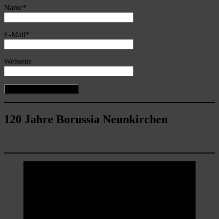
Name
*
E-Mail
*
Webseite
120 Jahre Borussia Neunkirchen