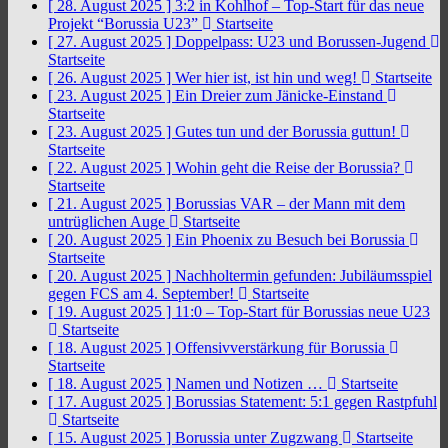
[ 28. August 2025 ]
3:2 in Kohlhof – Top-Start für das neue
Projekt “Borussia U23”
Startseite
[ 27. August 2025 ]
Doppelpass: U23 und Borussen-Jugend
Startseite
[ 26. August 2025 ]
Wer hier ist, ist hin und weg!
Startseite
[ 23. August 2025 ]
Ein Dreier zum Jänicke-Einstand
Startseite
[ 23. August 2025 ]
Gutes tun und der Borussia guttun!
Startseite
[ 22. August 2025 ]
Wohin geht die Reise der Borussia?
Startseite
[ 21. August 2025 ]
Borussias VAR – der Mann mit dem
untrüglichen Auge
Startseite
[ 20. August 2025 ]
Ein Phoenix zu Besuch bei Borussia
Startseite
[ 20. August 2025 ]
Nachholtermin gefunden: Jubiläumsspiel
gegen FCS am 4. September!
Startseite
[ 19. August 2025 ]
11:0 – Top-Start für Borussias neue U23
Startseite
[ 18. August 2025 ]
Offensivverstärkung für Borussia
Startseite
[ 18. August 2025 ]
Namen und Notizen …
Startseite
[ 17. August 2025 ]
Borussias Statement: 5:1 gegen Rastpfuhl
Startseite
[ 15. August 2025 ]
Borussia unter Zugzwang
Startseite