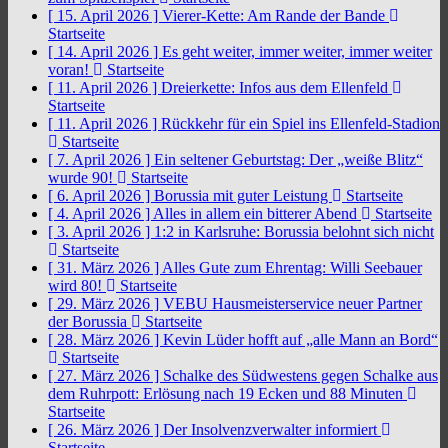
[ 15. April 2026 ]
Vierer-Kette: Am Rande der Bande
Startseite
[ 14. April 2026 ]
Es geht weiter, immer weiter, immer weiter
voran!
Startseite
[ 11. April 2026 ]
Dreierkette: Infos aus dem Ellenfeld
Startseite
[ 11. April 2026 ]
Rückkehr für ein Spiel ins Ellenfeld-Stadion
Startseite
[ 7. April 2026 ]
Ein seltener Geburtstag: Der „weiße Blitz“
wurde 90!
Startseite
[ 6. April 2026 ]
Borussia mit guter Leistung
Startseite
[ 4. April 2026 ]
Alles in allem ein bitterer Abend
Startseite
[ 3. April 2026 ]
1:2 in Karlsruhe: Borussia belohnt sich nicht
Startseite
[ 31. März 2026 ]
Alles Gute zum Ehrentag: Willi Seebauer
wird 80!
Startseite
[ 29. März 2026 ]
VEBU Hausmeisterservice neuer Partner
der Borussia
Startseite
[ 28. März 2026 ]
Kevin Lüder hofft auf „alle Mann an Bord“
Startseite
[ 27. März 2026 ]
Schalke des Südwestens gegen Schalke aus
dem Ruhrpott: Erlösung nach 19 Ecken und 88 Minuten
Startseite
[ 26. März 2026 ]
Der Insolvenzverwalter informiert
Startseite