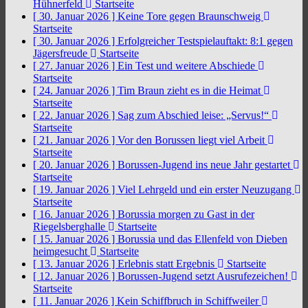
Hühnerfeld
Startseite
[ 30. Januar 2026 ]
Keine Tore gegen Braunschweig
Startseite
[ 30. Januar 2026 ]
Erfolgreicher Testspielauftakt: 8:1 gegen
Jägersfreude
Startseite
[ 27. Januar 2026 ]
Ein Test und weitere Abschiede
Startseite
[ 24. Januar 2026 ]
Tim Braun zieht es in die Heimat
Startseite
[ 22. Januar 2026 ]
Sag zum Abschied leise: „Servus!“
Startseite
[ 21. Januar 2026 ]
Vor den Borussen liegt viel Arbeit
Startseite
[ 20. Januar 2026 ]
Borussen-Jugend ins neue Jahr gestartet
Startseite
[ 19. Januar 2026 ]
Viel Lehrgeld und ein erster Neuzugang
Startseite
[ 16. Januar 2026 ]
Borussia morgen zu Gast in der
Riegelsberghalle
Startseite
[ 15. Januar 2026 ]
Borussia und das Ellenfeld von Dieben
heimgesucht
Startseite
[ 13. Januar 2026 ]
Erlebnis statt Ergebnis
Startseite
[ 12. Januar 2026 ]
Borussen-Jugend setzt Ausrufezeichen!
Startseite
[ 11. Januar 2026 ]
Kein Schiffbruch in Schiffweiler