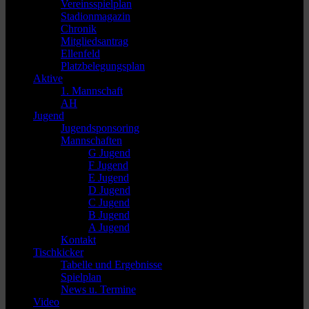
Vereinsspielplan
Stadionmagazin
Chronik
Mitgliedsantrag
Ellenfeld
Platzbelegungsplan
Aktive
1. Mannschaft
AH
Jugend
Jugendsponsoring
Mannschaften
G Jugend
F Jugend
E Jugend
D Jugend
C Jugend
B Jugend
A Jugend
Kontakt
Tischkicker
Tabelle und Ergebnisse
Spielplan
News u. Termine
Video