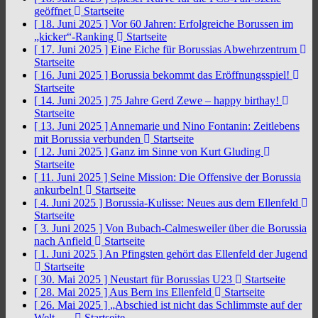
geöffnet
Startseite
[ 18. Juni 2025 ]
Vor 60 Jahren: Erfolgreiche Borussen im
„kicker“-Ranking
Startseite
[ 17. Juni 2025 ]
Eine Eiche für Borussias Abwehrzentrum
Startseite
[ 16. Juni 2025 ]
Borussia bekommt das Eröffnungsspiel!
Startseite
[ 14. Juni 2025 ]
75 Jahre Gerd Zewe – happy birthay!
Startseite
[ 13. Juni 2025 ]
Annemarie und Nino Fontanin: Zeitlebens
mit Borussia verbunden
Startseite
[ 12. Juni 2025 ]
Ganz im Sinne von Kurt Gluding
Startseite
[ 11. Juni 2025 ]
Seine Mission: Die Offensive der Borussia
ankurbeln!
Startseite
[ 4. Juni 2025 ]
Borussia-Kulisse: Neues aus dem Ellenfeld
Startseite
[ 3. Juni 2025 ]
Von Bubach-Calmesweiler über die Borussia
nach Anfield
Startseite
[ 1. Juni 2025 ]
An Pfingsten gehört das Ellenfeld der Jugend
Startseite
[ 30. Mai 2025 ]
Neustart für Borussias U23
Startseite
[ 28. Mai 2025 ]
Aus Bern ins Ellenfeld
Startseite
[ 26. Mai 2025 ]
„Abschied ist nicht das Schlimmste auf der
Welt, …
Startseite