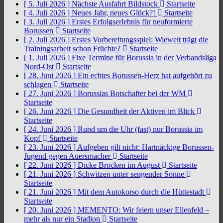
[ 5. Juli 2026 ]
Nächste Ausfahrt Bildstock
Startseite
[ 4. Juli 2026 ]
Neues Jahr, neues Glück?!
Startseite
[ 3. Juli 2026 ]
Erstes Erfolgserlebnis für neuformierte
Borussen
Startseite
[ 2. Juli 2026 ]
Erstes Vorbereitungsspiel: Wieweit trägt die
Trainingsarbeit schon Früchte?
Startseite
[ 1. Juli 2026 ]
Fixe Termine für Borussia in der Verbandsliga
Nord-Ost
Startseite
[ 28. Juni 2026 ]
Ein echtes Borussen-Herz hat aufgehört zu
schlagen
Startseite
[ 27. Juni 2026 ]
Borussias Botschafter bei der WM
Startseite
[ 26. Juni 2026 ]
Die Gesundheit der Aktiven im Blick
Startseite
[ 24. Juni 2026 ]
Rund um die Uhr (fast) nur Borussia im
Kopf
Startseite
[ 23. Juni 2026 ]
Aufgeben gilt nicht: Hartnäckige Borussen-
Jugend gegen Auersmacher
Startseite
[ 22. Juni 2026 ]
Dicke Brocken im August
Startseite
[ 21. Juni 2026 ]
Schwitzen unter sengender Sonne
Startseite
[ 21. Juni 2026 ]
Mit dem Autokorso durch die Hüttestadt
Startseite
[ 20. Juni 2026 ]
MEMENTO: Wir feiern unser Ellenfeld –
mehr als nur ein Stadion
Startseite