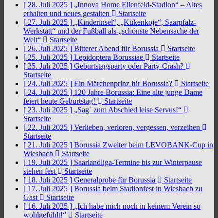
[ 28. Juli 2025 ]
„Innova Home Ellenfeld-Stadion“ – Altes
erhalten und neues gestalten
Startseite
[ 27. Juli 2025 ]
„Kinderinsel“, „Kükenkoje“, Saarpfalz-
Werkstatt“ und der Fußball als „schönste Nebensache der
Welt“
Startseite
[ 26. Juli 2025 ]
Bitterer Abend für Borussia
Startseite
[ 25. Juli 2025 ]
Lepidoptera Borussiae
Startseite
[ 25. Juli 2025 ]
Geburtstagsparty oder Party-Crash?
Startseite
[ 24. Juli 2025 ]
Ein Märchenprinz für Borussia?
Startseite
[ 24. Juli 2025 ]
120 Jahre Borussia: Eine alte junge Dame
feiert heute Geburtstag!
Startseite
[ 23. Juli 2025 ]
„Sag´ zum Abschied leise Servus!“
Startseite
[ 22. Juli 2025 ]
Verlieben, verloren, vergessen, verzeihen
Startseite
[ 21. Juli 2025 ]
Borussia Zweiter beim LEVOBANK-Cup in
Wiesbach
Startseite
[ 19. Juli 2025 ]
Saarlandliga-Termine bis zur Winterpause
stehen fest
Startseite
[ 18. Juli 2025 ]
Generalprobe für Borussia
Startseite
[ 17. Juli 2025 ]
Borussia beim Stadionfest in Wiesbach zu
Gast
Startseite
[ 16. Juli 2025 ]
„Ich habe mich noch in keinem Verein so
wohlgefühlt!“
Startseite