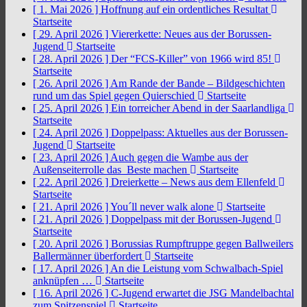
[ 1. Mai 2026 ]
Hoffnung auf ein ordentliches Resultat
Startseite
[ 29. April 2026 ]
Viererkette: Neues aus der Borussen-
Jugend
Startseite
[ 28. April 2026 ]
Der “FCS-Killer” von 1966 wird 85!
Startseite
[ 26. April 2026 ]
Am Rande der Bande – Bildgeschichten
rund um das Spiel gegen Quierschied
Startseite
[ 25. April 2026 ]
Ein torreicher Abend in der Saarlandliga
Startseite
[ 24. April 2026 ]
Doppelpass: Aktuelles aus der Borussen-
Jugend
Startseite
[ 23. April 2026 ]
Auch gegen die Wambe aus der
Außenseiterrolle das Beste machen
Startseite
[ 22. April 2026 ]
Dreierkette – News aus dem Ellenfeld
Startseite
[ 21. April 2026 ]
You´ll never walk alone
Startseite
[ 21. April 2026 ]
Doppelpass mit der Borussen-Jugend
Startseite
[ 20. April 2026 ]
Borussias Rumpftruppe gegen Ballweilers
Ballermänner überfordert
Startseite
[ 17. April 2026 ]
An die Leistung vom Schwalbach-Spiel
anknüpfen …
Startseite
[ 16. April 2026 ]
C-Jugend erwartet die JSG Mandelbachtal
zum Spitzenspiel
Startseite