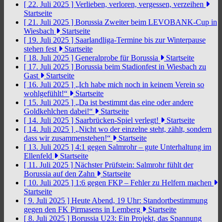
[ 22. Juli 2025 ]
Verlieben, verloren, vergessen, verzeihen
Startseite
[ 21. Juli 2025 ]
Borussia Zweiter beim LEVOBANK-Cup in
Wiesbach
Startseite
[ 19. Juli 2025 ]
Saarlandliga-Termine bis zur Winterpause
stehen fest
Startseite
[ 18. Juli 2025 ]
Generalprobe für Borussia
Startseite
[ 17. Juli 2025 ]
Borussia beim Stadionfest in Wiesbach zu
Gast
Startseite
[ 16. Juli 2025 ]
„Ich habe mich noch in keinem Verein so
wohlgefühlt!“
Startseite
[ 15. Juli 2025 ]
„Da ist bestimmt das eine oder andere
Goldkehlchen dabei!“
Startseite
[ 14. Juli 2025 ]
Saarbrücken-Spiel verlegt!
Startseite
[ 14. Juli 2025 ]
„Nicht wo der einzelne steht, zählt, sondern
dass wir zusammenstehen!“
Startseite
[ 13. Juli 2025 ]
4:1 gegen Salmrohr – gute Unterhaltung im
Ellenfeld
Startseite
[ 11. Juli 2025 ]
Nächster Prüfstein: Salmrohr fühlt der
Borussia auf den Zahn
Startseite
[ 10. Juli 2025 ]
1:6 gegen FKP – Fehler zu Helfern machen
Startseite
[ 9. Juli 2025 ]
Heute Abend, 19 Uhr: Standortbestimmung
gegen den FK Pirmasens in Lemberg
Startseite
[ 8. Juli 2025 ]
Borussia U23: Ein Projekt, das Spannung