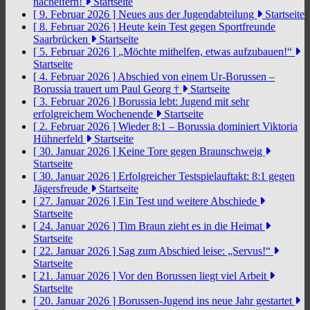
nacheifern!
Startseite
[ 9. Februar 2026 ]
Neues aus der Jugendabteilung
Startseite
[ 8. Februar 2026 ]
Heute kein Test gegen Sportfreunde
Saarbrücken
Startseite
[ 5. Februar 2026 ]
„Möchte mithelfen, etwas aufzubauen!“
Startseite
[ 4. Februar 2026 ]
Abschied von einem Ur-Borussen –
Borussia trauert um Paul Georg †
Startseite
[ 3. Februar 2026 ]
Borussia lebt: Jugend mit sehr
erfolgreichem Wochenende
Startseite
[ 2. Februar 2026 ]
Wieder 8:1 – Borussia dominiert Viktoria
Hühnerfeld
Startseite
[ 30. Januar 2026 ]
Keine Tore gegen Braunschweig
Startseite
[ 30. Januar 2026 ]
Erfolgreicher Testspielauftakt: 8:1 gegen
Jägersfreude
Startseite
[ 27. Januar 2026 ]
Ein Test und weitere Abschiede
Startseite
[ 24. Januar 2026 ]
Tim Braun zieht es in die Heimat
Startseite
[ 22. Januar 2026 ]
Sag zum Abschied leise: „Servus!“
Startseite
[ 21. Januar 2026 ]
Vor den Borussen liegt viel Arbeit
Startseite
[ 20. Januar 2026 ]
Borussen-Jugend ins neue Jahr gestartet