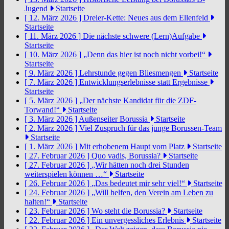
Jugend
Startseite
[ 12. März 2026 ]
Dreier-Kette: Neues aus dem Ellenfeld
Startseite
[ 11. März 2026 ]
Die nächste schwere (Lern)Aufgabe
Startseite
[ 10. März 2026 ]
„Denn das hier ist noch nicht vorbei!“
Startseite
[ 9. März 2026 ]
Lehrstunde gegen Bliesmengen
Startseite
[ 7. März 2026 ]
Entwicklungserlebnisse statt Ergebnisse
Startseite
[ 5. März 2026 ]
„Der nächste Kandidat für die ZDF-
Torwand!“
Startseite
[ 3. März 2026 ]
Außenseiter Borussia
Startseite
[ 2. März 2026 ]
Viel Zuspruch für das junge Borussen-Team
Startseite
[ 1. März 2026 ]
Mit erhobenem Haupt vom Platz
Startseite
[ 27. Februar 2026 ]
Quo vadis, Borussia?
Startseite
[ 27. Februar 2026 ]
„Wir hätten noch drei Stunden
weiterspielen können …“
Startseite
[ 26. Februar 2026 ]
„Das bedeutet mir sehr viel!“
Startseite
[ 24. Februar 2026 ]
„Will helfen, den Verein am Leben zu
halten!“
Startseite
[ 23. Februar 2026 ]
Wo steht die Borussia?
Startseite
[ 22. Februar 2026 ]
Ein unvergessliches Erlebnis
Startseite