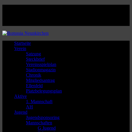
Facebook
Twitter
Instagram
Youtube
Startseite
Verein
Satzung
Steckbrief
Vereinsspielplan
Stadionmagazin
Chronik
Mitgliedsantrag
Ellenfeld
Platzbelegungsplan
Aktive
1. Mannschaft
AH
Jugend
Jugendsponsoring
Mannschaften
G Jugend