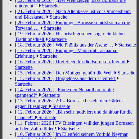
[ 22. Februar 2026 ]
„Der Welt zeigen, dass Borussia nie
untergeht!“
Startseite
[ 21. Februar 2026 ]
Nach Altenkessel ist vor Ommersheim
und Blieskastel
Startseite
[ 20. Februar 2026 ]
Ein junger Borusse schießt sich an die
Torwand …
Startseite
[ 19. Februar 2026 ]
Historisch gesehen sogar ein kleines
Traditionsduell
Startseite
[ 18. Februar 2026 ]
Wie Phönix aus der Asche …
Startseite
[ 17. Februar 2026 ]
Ein junger Mann mit Tasmania-
Erfahrung
Startseite
[ 16. Februar 2026 ]
Drei Siege für die Borussen-Jugend
Startseite
[ 15. Februar 2026 ]
Den Mutigen gehört die Welt
Startseite
[ 15. Februar 2026 ]
Doppelpass aus dem Ellenfeld
Startseite
[ 14. Februar 2026 ]
„Finde den Neuaufbau richtig
spannend!“
Startseite
[ 13. Februar 2026 ]
2:1 – Borussia besteht den Härtetest
gegen Biesingen
Startseite
[ 12. Februar 2026 ]
„Bin sehr motiviert und dankbar für die
Chance!“
Startseite
[ 11. Februar 2026 ]
FV Biesingen will den jungen Borussen
auf den Zahn fühlen!
Startseite
[ 10. Februar 2026 ]
Im Ellenfeld seinem Vorbild Neymar