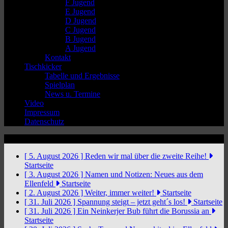
F Jugend
E Jugend
D Jugend
C Jugend
B Jugend
A Jugend
Kontakt
Tischkicker
Tabelle und Ergebnisse
Spielplan
News u. Termine
Video
Impressum
Datenschutz
News Ticker
[ 5. August 2026 ]
Reden wir mal über die zweite Reihe!
Startseite
[ 3. August 2026 ]
Namen und Notizen: Neues aus dem
Ellenfeld
Startseite
[ 2. August 2026 ]
Weiter, immer weiter!
Startseite
[ 31. Juli 2026 ]
Spannung steigt – jetzt geht´s los!
Startseite
[ 31. Juli 2026 ]
Ein Neinkerjer Bub führt die Borussia an
Startseite