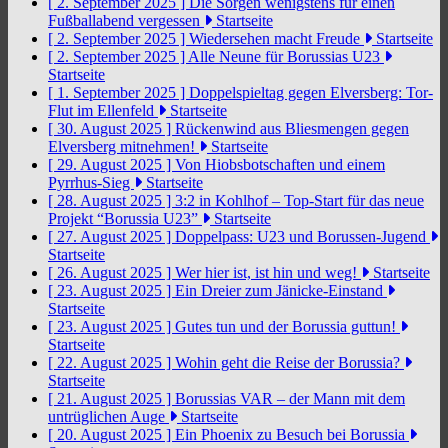
[ 2. September 2025 ]
Die Sorgen wenigstens für einen
Fußballabend vergessen
Startseite
[ 2. September 2025 ]
Wiedersehen macht Freude
Startseite
[ 2. September 2025 ]
Alle Neune für Borussias U23
Startseite
[ 1. September 2025 ]
Doppelspieltag gegen Elversberg: Tor-
Flut im Ellenfeld
Startseite
[ 30. August 2025 ]
Rückenwind aus Bliesmengen gegen
Elversberg mitnehmen!
Startseite
[ 29. August 2025 ]
Von Hiobsbotschaften und einem
Pyrrhus-Sieg
Startseite
[ 28. August 2025 ]
3:2 in Kohlhof – Top-Start für das neue
Projekt “Borussia U23”
Startseite
[ 27. August 2025 ]
Doppelpass: U23 und Borussen-Jugend
Startseite
[ 26. August 2025 ]
Wer hier ist, ist hin und weg!
Startseite
[ 23. August 2025 ]
Ein Dreier zum Jänicke-Einstand
Startseite
[ 23. August 2025 ]
Gutes tun und der Borussia guttun!
Startseite
[ 22. August 2025 ]
Wohin geht die Reise der Borussia?
Startseite
[ 21. August 2025 ]
Borussias VAR – der Mann mit dem
untrüglichen Auge
Startseite
[ 20. August 2025 ]
Ein Phoenix zu Besuch bei Borussia