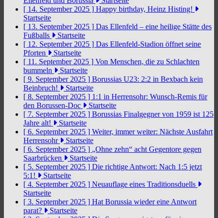
Ellenfeld und Borussia
Startseite
[ 14. September 2025 ]
Happy birthday, Heinz Histing!
Startseite
[ 13. September 2025 ]
Das Ellenfeld – eine heilige Stätte des
Fußballs
Startseite
[ 12. September 2025 ]
Das Ellenfeld-Stadion öffnet seine
Pforten
Startseite
[ 11. September 2025 ]
Von Menschen, die zu Schlachten
bummeln
Startseite
[ 9. September 2025 ]
Borussias U23: 2:2 in Bexbach kein
Beinbruch!
Startseite
[ 8. September 2025 ]
1:1 in Herrensohr: Wunsch-Remis für
den Borussen-Doc
Startseite
[ 7. September 2025 ]
Borussias Finalgegner von 1959 ist 125
Jahre alt!
Startseite
[ 6. September 2025 ]
Weiter, immer weiter: Nächste Ausfahrt
Herrensohr
Startseite
[ 6. September 2025 ]
„Ohne zehn“ acht Gegentore gegen
Saarbrücken
Startseite
[ 5. September 2025 ]
Die richtige Antwort: Nach 1:5 jetzt
5:1!
Startseite
[ 4. September 2025 ]
Neuauflage eines Traditionsduells
Startseite
[ 3. September 2025 ]
Hat Borussia wieder eine Antwort
parat?
Startseite