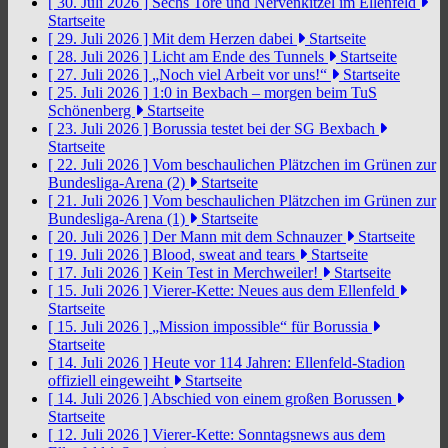
[ 30. Juli 2026 ]
Sechs Tore und Nervenkitzel im Ellenfeld
Startseite
[ 29. Juli 2026 ]
Mit dem Herzen dabei
Startseite
[ 28. Juli 2026 ]
Licht am Ende des Tunnels
Startseite
[ 27. Juli 2026 ]
„Noch viel Arbeit vor uns!“
Startseite
[ 25. Juli 2026 ]
1:0 in Bexbach – morgen beim TuS
Schönenberg
Startseite
[ 23. Juli 2026 ]
Borussia testet bei der SG Bexbach
Startseite
[ 22. Juli 2026 ]
Vom beschaulichen Plätzchen im Grünen zur
Bundesliga-Arena (2)
Startseite
[ 21. Juli 2026 ]
Vom beschaulichen Plätzchen im Grünen zur
Bundesliga-Arena (1)
Startseite
[ 20. Juli 2026 ]
Der Mann mit dem Schnauzer
Startseite
[ 19. Juli 2026 ]
Blood, sweat and tears
Startseite
[ 17. Juli 2026 ]
Kein Test in Merchweiler!
Startseite
[ 15. Juli 2026 ]
Vierer-Kette: Neues aus dem Ellenfeld
Startseite
[ 15. Juli 2026 ]
„Mission impossible“ für Borussia
Startseite
[ 14. Juli 2026 ]
Heute vor 114 Jahren: Ellenfeld-Stadion
offiziell eingeweiht
Startseite
[ 14. Juli 2026 ]
Abschied von einem großen Borussen
Startseite
[ 12. Juli 2026 ]
Vierer-Kette: Sonntagsnews aus dem