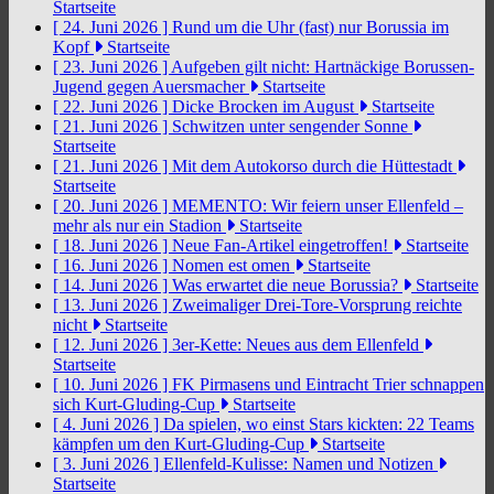
Startseite
[ 24. Juni 2026 ]
Rund um die Uhr (fast) nur Borussia im
Kopf
Startseite
[ 23. Juni 2026 ]
Aufgeben gilt nicht: Hartnäckige Borussen-
Jugend gegen Auersmacher
Startseite
[ 22. Juni 2026 ]
Dicke Brocken im August
Startseite
[ 21. Juni 2026 ]
Schwitzen unter sengender Sonne
Startseite
[ 21. Juni 2026 ]
Mit dem Autokorso durch die Hüttestadt
Startseite
[ 20. Juni 2026 ]
MEMENTO: Wir feiern unser Ellenfeld –
mehr als nur ein Stadion
Startseite
[ 18. Juni 2026 ]
Neue Fan-Artikel eingetroffen!
Startseite
[ 16. Juni 2026 ]
Nomen est omen
Startseite
[ 14. Juni 2026 ]
Was erwartet die neue Borussia?
Startseite
[ 13. Juni 2026 ]
Zweimaliger Drei-Tore-Vorsprung reichte
nicht
Startseite
[ 12. Juni 2026 ]
3er-Kette: Neues aus dem Ellenfeld
Startseite
[ 10. Juni 2026 ]
FK Pirmasens und Eintracht Trier schnappen
sich Kurt-Gluding-Cup
Startseite
[ 4. Juni 2026 ]
Da spielen, wo einst Stars kickten: 22 Teams
kämpfen um den Kurt-Gluding-Cup
Startseite
[ 3. Juni 2026 ]
Ellenfeld-Kulisse: Namen und Notizen
Startseite