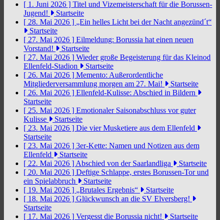
[ 1. Juni 2026 ]
Titel und Vizemeisterschaft für die Borussen-
Jugend!
Startseite
[ 28. Mai 2026 ]
„Ein helles Licht bei der Nacht angezünd´t“
Startseite
[ 27. Mai 2026 ]
Eilmeldung: Borussia hat einen neuen
Vorstand!
Startseite
[ 27. Mai 2026 ]
Wieder große Begeisterung für das Kleinod
Ellenfeld-Stadion
Startseite
[ 26. Mai 2026 ]
Memento: Außerordentliche
Mitgliederversammlung morgen am 27. Mai!
Startseite
[ 26. Mai 2026 ]
Ellenfeld-Kulisse: Abschied in Bildern
Startseite
[ 25. Mai 2026 ]
Emotionaler Saisonabschluss vor guter
Kulisse
Startseite
[ 23. Mai 2026 ]
Die vier Musketiere aus dem Ellenfeld
Startseite
[ 23. Mai 2026 ]
3er-Kette: Namen und Notizen aus dem
Ellenfeld
Startseite
[ 22. Mai 2026 ]
Abschied von der Saarlandliga
Startseite
[ 20. Mai 2026 ]
Deftige Schlappe, erstes Borussen-Tor und
ein Spielabbruch
Startseite
[ 19. Mai 2026 ]
„Brutales Ergebnis“
Startseite
[ 18. Mai 2026 ]
Glückwunsch an die SV Elversberg!
Startseite
[ 17. Mai 2026 ]
Vergesst die Borussia nicht!
Startseite