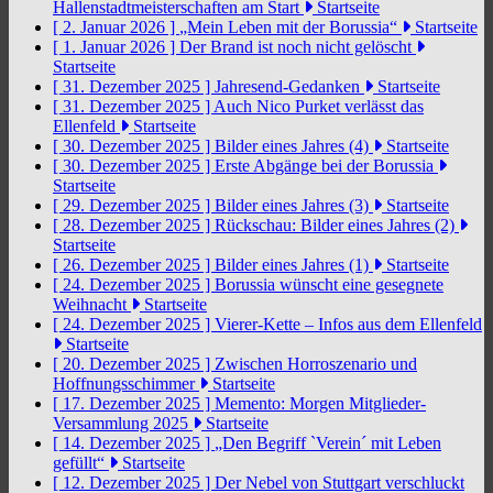
Hallenstadtmeisterschaften am Start
Startseite
[ 2. Januar 2026 ]
„Mein Leben mit der Borussia“
Startseite
[ 1. Januar 2026 ]
Der Brand ist noch nicht gelöscht
Startseite
[ 31. Dezember 2025 ]
Jahresend-Gedanken
Startseite
[ 31. Dezember 2025 ]
Auch Nico Purket verlässt das
Ellenfeld
Startseite
[ 30. Dezember 2025 ]
Bilder eines Jahres (4)
Startseite
[ 30. Dezember 2025 ]
Erste Abgänge bei der Borussia
Startseite
[ 29. Dezember 2025 ]
Bilder eines Jahres (3)
Startseite
[ 28. Dezember 2025 ]
Rückschau: Bilder eines Jahres (2)
Startseite
[ 26. Dezember 2025 ]
Bilder eines Jahres (1)
Startseite
[ 24. Dezember 2025 ]
Borussia wünscht eine gesegnete
Weihnacht
Startseite
[ 24. Dezember 2025 ]
Vierer-Kette – Infos aus dem Ellenfeld
Startseite
[ 20. Dezember 2025 ]
Zwischen Horroszenario und
Hoffnungsschimmer
Startseite
[ 17. Dezember 2025 ]
Memento: Morgen Mitglieder-
Versammlung 2025
Startseite
[ 14. Dezember 2025 ]
„Den Begriff `Verein´ mit Leben
gefüllt“
Startseite
[ 12. Dezember 2025 ]
Der Nebel von Stuttgart verschluckt