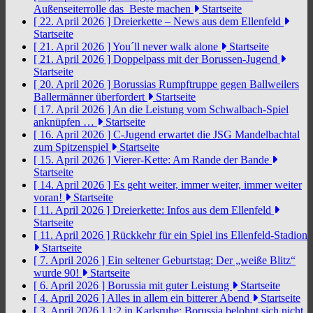
Außenseiterrolle das Beste machen
Startseite
[ 22. April 2026 ]
Dreierkette – News aus dem Ellenfeld
Startseite
[ 21. April 2026 ]
You´ll never walk alone
Startseite
[ 21. April 2026 ]
Doppelpass mit der Borussen-Jugend
Startseite
[ 20. April 2026 ]
Borussias Rumpftruppe gegen Ballweilers
Ballermänner überfordert
Startseite
[ 17. April 2026 ]
An die Leistung vom Schwalbach-Spiel
anknüpfen …
Startseite
[ 16. April 2026 ]
C-Jugend erwartet die JSG Mandelbachtal
zum Spitzenspiel
Startseite
[ 15. April 2026 ]
Vierer-Kette: Am Rande der Bande
Startseite
[ 14. April 2026 ]
Es geht weiter, immer weiter, immer weiter
voran!
Startseite
[ 11. April 2026 ]
Dreierkette: Infos aus dem Ellenfeld
Startseite
[ 11. April 2026 ]
Rückkehr für ein Spiel ins Ellenfeld-Stadion
Startseite
[ 7. April 2026 ]
Ein seltener Geburtstag: Der „weiße Blitz“
wurde 90!
Startseite
[ 6. April 2026 ]
Borussia mit guter Leistung
Startseite
[ 4. April 2026 ]
Alles in allem ein bitterer Abend
Startseite
[ 3. April 2026 ]
1:2 in Karlsruhe: Borussia belohnt sich nicht