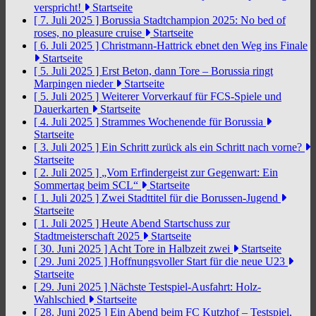
verspricht!
Startseite
[ 7. Juli 2025 ]
Borussia Stadtchampion 2025: No bed of
roses, no pleasure cruise
Startseite
[ 6. Juli 2025 ]
Christmann-Hattrick ebnet den Weg ins Finale
Startseite
[ 5. Juli 2025 ]
Erst Beton, dann Tore – Borussia ringt
Marpingen nieder
Startseite
[ 5. Juli 2025 ]
Weiterer Vorverkauf für FCS-Spiele und
Dauerkarten
Startseite
[ 4. Juli 2025 ]
Strammes Wochenende für Borussia
Startseite
[ 3. Juli 2025 ]
Ein Schritt zurück als ein Schritt nach vorne?
Startseite
[ 2. Juli 2025 ]
„Vom Erfindergeist zur Gegenwart: Ein
Sommertag beim SCL“
Startseite
[ 1. Juli 2025 ]
Zwei Stadttitel für die Borussen-Jugend
Startseite
[ 1. Juli 2025 ]
Heute Abend Startschuss zur
Stadtmeisterschaft 2025
Startseite
[ 30. Juni 2025 ]
Acht Tore in Halbzeit zwei
Startseite
[ 29. Juni 2025 ]
Hoffnungsvoller Start für die neue U23
Startseite
[ 29. Juni 2025 ]
Nächste Testspiel-Ausfahrt: Holz-
Wahlschied
Startseite
[ 28. Juni 2025 ]
Ein Abend beim FC Kutzhof – Testspiel,