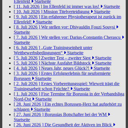
Ellenfeld
Startseite
[ 11. Juli 2026 ]
Im Ellenfeld ist immer was los!
Startseite
[ 10. Juli 2026 ]
Mission Titelverteidigung
Startseite
[ 9. Juli 2026 ]
Ein erfahrener Physiotherapeut ist zurück im
Ellenfeld!
Startseite
[ 8. Juli 2026 ]
Wir stellen vor: Dhiyauldin Fouzi Souysi
Startseite
[ 7. Juli 2026 ]
Wir stellen vor: Darius-Constantin Cherascu
Startseite
[ 6. Juli 2026 ]
„Gute Trainingseinheit unter
Wettbewerbsbedingungen“
Startseite
[ 5. Juli 2026 ]
Zweiter Test – zweiter Sieg
Startseite
[ 5. Juli 2026 ]
Nächste Ausfahrt Bildstock
Startseite
[ 4. Juli 2026 ]
Neues Jahr, neues Glück?!
Startseite
[ 3. Juli 2026 ]
Erstes Erfolgserlebnis für neuformierte
Borussen
Startseite
[ 2. Juli 2026 ]
Erstes Vorbereitungsspiel: Wieweit trägt die
Trainingsarbeit schon Früchte?
Startseite
[ 1. Juli 2026 ]
Fixe Termine für Borussia in der Verbandsliga
Nord-Ost
Startseite
[ 28. Juni 2026 ]
Ein echtes Borussen-Herz hat aufgehört zu
schlagen
Startseite
[ 27. Juni 2026 ]
Borussias Botschafter bei der WM
Startseite
[ 26. Juni 2026 ]
Die Gesundheit der Aktiven im Blick