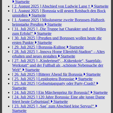
Startseite
[ 2. August 2025 ]
Abschied von Ludwig Lang †
Startseite
[ 1. August 2025 ]
Borussia will gegen Reisbach den Bock
umstoßen
Startseite
[ 1. August 2025 ]
Misslungene zweite Borussen-Halbzeit,
heimstarke Preußen
Startseite
[ 31. Juli 2025 ]
„Die Truppe hat Charakter und den Willen
zum Erfolg!“
Startseite
[ 30. Juli 2025 ]
Preußen und Borussen wollen heute die
ersten Punkte
Startseite
[ 29. Juli 2025 ]
Borussia-Kulisse
Startseite
[ 28. Juli 2025 ]
„Innova Home Ellenfeld-Stadion“ – Altes
erhalten und neues gestalten
Startseite
[ 27. Juli 2025 ]
„Kinderinsel“, „Kükenkoje“, Saarpfalz-
Werkstatt“ und der Fußball als „schönste Nebensache der
Welt“
Startseite
[ 26. Juli 2025 ]
Bitterer Abend für Borussia
Startseite
[ 25. Juli 2025 ]
Lepidoptera Borussiae
Startseite
[ 25. Juli 2025 ]
Geburtstagsparty oder Party-Crash?
Startseite
[ 24. Juli 2025 ]
Ein Märchenprinz für Borussia?
Startseite
[ 24. Juli 2025 ]
120 Jahre Borussia: Eine alte junge Dame
feiert heute Geburtstag!
Startseite
[ 23. Juli 2025 ]
„Sag´ zum Abschied leise Servus!“
Startseite