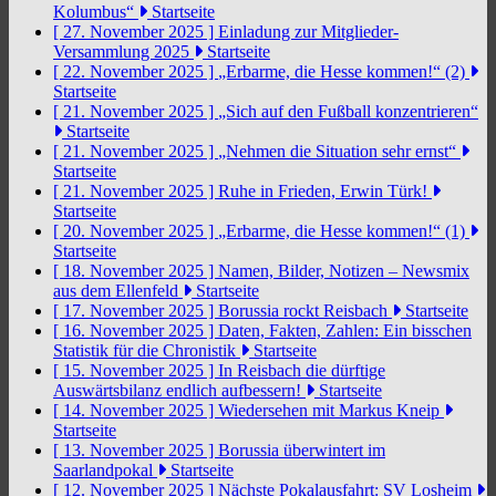
Kolumbus“
Startseite
[ 27. November 2025 ]
Einladung zur Mitglieder-
Versammlung 2025
Startseite
[ 22. November 2025 ]
„Erbarme, die Hesse kommen!“ (2)
Startseite
[ 21. November 2025 ]
„Sich auf den Fußball konzentrieren“
Startseite
[ 21. November 2025 ]
„Nehmen die Situation sehr ernst“
Startseite
[ 21. November 2025 ]
Ruhe in Frieden, Erwin Türk!
Startseite
[ 20. November 2025 ]
„Erbarme, die Hesse kommen!“ (1)
Startseite
[ 18. November 2025 ]
Namen, Bilder, Notizen – Newsmix
aus dem Ellenfeld
Startseite
[ 17. November 2025 ]
Borussia rockt Reisbach
Startseite
[ 16. November 2025 ]
Daten, Fakten, Zahlen: Ein bisschen
Statistik für die Chronistik
Startseite
[ 15. November 2025 ]
In Reisbach die dürftige
Auswärtsbilanz endlich aufbessern!
Startseite
[ 14. November 2025 ]
Wiedersehen mit Markus Kneip
Startseite
[ 13. November 2025 ]
Borussia überwintert im
Saarlandpokal
Startseite
[ 12. November 2025 ]
Nächste Pokalausfahrt: SV Losheim