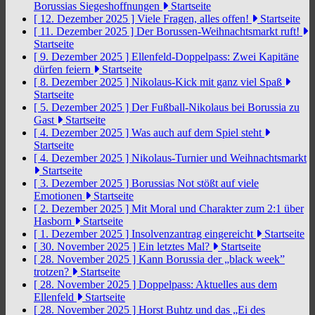
Borussias Siegeshoffnungen
Startseite
[ 12. Dezember 2025 ]
Viele Fragen, alles offen!
Startseite
[ 11. Dezember 2025 ]
Der Borussen-Weihnachtsmarkt ruft!
Startseite
[ 9. Dezember 2025 ]
Ellenfeld-Doppelpass: Zwei Kapitäne
dürfen feiern
Startseite
[ 8. Dezember 2025 ]
Nikolaus-Kick mit ganz viel Spaß
Startseite
[ 5. Dezember 2025 ]
Der Fußball-Nikolaus bei Borussia zu
Gast
Startseite
[ 4. Dezember 2025 ]
Was auch auf dem Spiel steht
Startseite
[ 4. Dezember 2025 ]
Nikolaus-Turnier und Weihnachtsmarkt
Startseite
[ 3. Dezember 2025 ]
Borussias Not stößt auf viele
Emotionen
Startseite
[ 2. Dezember 2025 ]
Mit Moral und Charakter zum 2:1 über
Hasborn
Startseite
[ 1. Dezember 2025 ]
Insolvenzantrag eingereicht
Startseite
[ 30. November 2025 ]
Ein letztes Mal?
Startseite
[ 28. November 2025 ]
Kann Borussia der „black week”
trotzen?
Startseite
[ 28. November 2025 ]
Doppelpass: Aktuelles aus dem
Ellenfeld
Startseite
[ 28. November 2025 ]
Horst Buhtz und das „Ei des