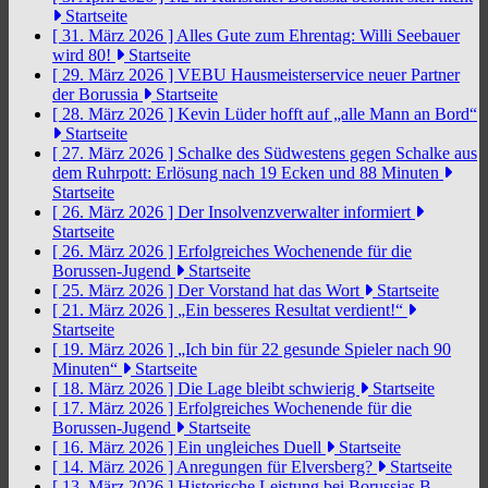
Startseite
[ 31. März 2026 ]
Alles Gute zum Ehrentag: Willi Seebauer
wird 80!
Startseite
[ 29. März 2026 ]
VEBU Hausmeisterservice neuer Partner
der Borussia
Startseite
[ 28. März 2026 ]
Kevin Lüder hofft auf „alle Mann an Bord“
Startseite
[ 27. März 2026 ]
Schalke des Südwestens gegen Schalke aus
dem Ruhrpott: Erlösung nach 19 Ecken und 88 Minuten
Startseite
[ 26. März 2026 ]
Der Insolvenzverwalter informiert
Startseite
[ 26. März 2026 ]
Erfolgreiches Wochenende für die
Borussen-Jugend
Startseite
[ 25. März 2026 ]
Der Vorstand hat das Wort
Startseite
[ 21. März 2026 ]
„Ein besseres Resultat verdient!“
Startseite
[ 19. März 2026 ]
„Ich bin für 22 gesunde Spieler nach 90
Minuten“
Startseite
[ 18. März 2026 ]
Die Lage bleibt schwierig
Startseite
[ 17. März 2026 ]
Erfolgreiches Wochenende für die
Borussen-Jugend
Startseite
[ 16. März 2026 ]
Ein ungleiches Duell
Startseite
[ 14. März 2026 ]
Anregungen für Elversberg?
Startseite
[ 13. März 2026 ]
Historische Leistung bei Borussias B-