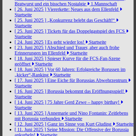
Bratwurst und ein bisschen Nostalgie
1.Mannschaft
[ 26. Juni 2025 ]
Viererkette: Neues aus dem Ellenfeld
Startseite
[ 25. Juni 2025 ]
„Konkurrenz belebt das Geschäft!“
Startseite
[ 25. Juni 2025 ]
Tickets für das Doppelgastspiel des FCS
Startseite
[ 24. Juni 2025 ]
Es geht wieder los!
Startseite
[ 23. Juni 2025 ]
Abschied und Trauer, aber auch frohe
Erinnerungen im Ellenfeld
Startseite
[ 18. Juni 2025 ]
Spieser Kurve für die FCS-Fan-Szene
geöffnet
Startseite
[ 18. Juni 2025 ]
Vor 60 Jahren: Erfolgreiche Borussen im
„kicker“-Ranking
Startseite
[ 17. Juni 2025 ]
Eine Eiche für Borussias Abwehrzentrum
Startseite
[ 16. Juni 2025 ]
Borussia bekommt das Eröffnungsspiel!
Startseite
[ 14. Juni 2025 ]
75 Jahre Gerd Zewe – happy birthay!
Startseite
[ 13. Juni 2025 ]
Annemarie und Nino Fontanin: Zeitlebens
mit Borussia verbunden
Startseite
[ 12. Juni 2025 ]
Ganz im Sinne von Kurt Gluding
Startseite
[ 11. Juni 2025 ]
Seine Mission: Die Offensive der Borussia
ankurbeln!
Startseite