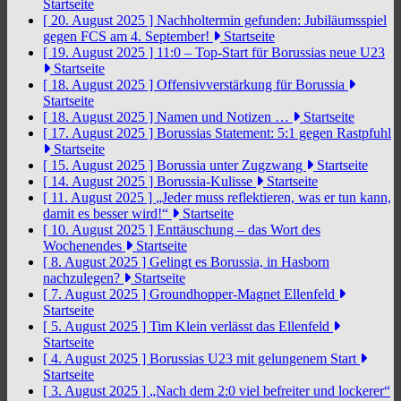
Startseite
[ 20. August 2025 ]
Nachholtermin gefunden: Jubiläumsspiel
gegen FCS am 4. September!
Startseite
[ 19. August 2025 ]
11:0 – Top-Start für Borussias neue U23
Startseite
[ 18. August 2025 ]
Offensivverstärkung für Borussia
Startseite
[ 18. August 2025 ]
Namen und Notizen …
Startseite
[ 17. August 2025 ]
Borussias Statement: 5:1 gegen Rastpfuhl
Startseite
[ 15. August 2025 ]
Borussia unter Zugzwang
Startseite
[ 14. August 2025 ]
Borussia-Kulisse
Startseite
[ 11. August 2025 ]
„Jeder muss reflektieren, was er tun kann,
damit es besser wird!“
Startseite
[ 10. August 2025 ]
Enttäuschung – das Wort des
Wochenendes
Startseite
[ 8. August 2025 ]
Gelingt es Borussia, in Hasborn
nachzulegen?
Startseite
[ 7. August 2025 ]
Groundhopper-Magnet Ellenfeld
Startseite
[ 5. August 2025 ]
Tim Klein verlässt das Ellenfeld
Startseite
[ 4. August 2025 ]
Borussias U23 mit gelungenem Start
Startseite
[ 3. August 2025 ]
„Nach dem 2:0 viel befreiter und lockerer“