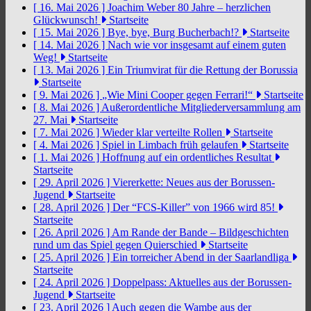
[ 16. Mai 2026 ]
Joachim Weber 80 Jahre – herzlichen
Glückwunsch!
Startseite
[ 15. Mai 2026 ]
Bye, bye, Burg Bucherbach!?
Startseite
[ 14. Mai 2026 ]
Nach wie vor insgesamt auf einem guten
Weg!
Startseite
[ 13. Mai 2026 ]
Ein Triumvirat für die Rettung der Borussia
Startseite
[ 9. Mai 2026 ]
„Wie Mini Cooper gegen Ferrari!“
Startseite
[ 8. Mai 2026 ]
Außerordentliche Mitgliederversammlung am
27. Mai
Startseite
[ 7. Mai 2026 ]
Wieder klar verteilte Rollen
Startseite
[ 4. Mai 2026 ]
Spiel in Limbach früh gelaufen
Startseite
[ 1. Mai 2026 ]
Hoffnung auf ein ordentliches Resultat
Startseite
[ 29. April 2026 ]
Viererkette: Neues aus der Borussen-
Jugend
Startseite
[ 28. April 2026 ]
Der “FCS-Killer” von 1966 wird 85!
Startseite
[ 26. April 2026 ]
Am Rande der Bande – Bildgeschichten
rund um das Spiel gegen Quierschied
Startseite
[ 25. April 2026 ]
Ein torreicher Abend in der Saarlandliga
Startseite
[ 24. April 2026 ]
Doppelpass: Aktuelles aus der Borussen-
Jugend
Startseite
[ 23. April 2026 ]
Auch gegen die Wambe aus der