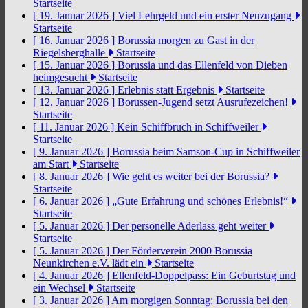
Startseite
[ 19. Januar 2026 ]
Viel Lehrgeld und ein erster Neuzugang
Startseite
[ 16. Januar 2026 ]
Borussia morgen zu Gast in der
Riegelsberghalle
Startseite
[ 15. Januar 2026 ]
Borussia und das Ellenfeld von Dieben
heimgesucht
Startseite
[ 13. Januar 2026 ]
Erlebnis statt Ergebnis
Startseite
[ 12. Januar 2026 ]
Borussen-Jugend setzt Ausrufezeichen!
Startseite
[ 11. Januar 2026 ]
Kein Schiffbruch in Schiffweiler
Startseite
[ 9. Januar 2026 ]
Borussia beim Samson-Cup in Schiffweiler
am Start
Startseite
[ 8. Januar 2026 ]
Wie geht es weiter bei der Borussia?
Startseite
[ 6. Januar 2026 ]
„Gute Erfahrung und schönes Erlebnis!“
Startseite
[ 5. Januar 2026 ]
Der personelle Aderlass geht weiter
Startseite
[ 5. Januar 2026 ]
Der Förderverein 2000 Borussia
Neunkirchen e.V. lädt ein
Startseite
[ 4. Januar 2026 ]
Ellenfeld-Doppelpass: Ein Geburtstag und
ein Wechsel
Startseite
[ 3. Januar 2026 ]
Am morgigen Sonntag: Borussia bei den