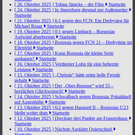
[ 26. Oktober 2025 ]
Tobias Jänicke – der Film
Startseite
[ 24. Oktober 2025 ]
In Jägersburg diesmal nur Außenseiter
Startseite
[ 21. Oktober 2025 ]
6:1 gegen den FCN: Ein Derbysieg für
Michael Rosar
Startseite
[ 19. Oktober 2025 ]
0:1 gegen Limbach – Borussias
Aufwind abgebremst
Startseite
[ 18. Oktober 2025 ]
Borussia gegen FCN 21 – Derbytime im
Ellenfeld
Startseite
[ 17. Oktober 2025 ]
Kann Borussia die kleine Serie
ausbauen?
Startseite
[ 16. Oktober 2025 ]
Verdienter Lohn für eine beherzte
Leistung
Startseite
[ 15. Oktober 2025 ]
„Chrissie“ hätte seine helle Freude
gehabt
Startseite
[ 15. Oktober 2025 ]
Der „Ober-Borusse“ wird 55 –
herzlichen Glückwunsch!
Startseite
[ 14. Oktober 2025 ]
Schwalbach gegen Borussia: Pokalduell
auf Augenhöhe
Startseite
[ 13. Oktober 2025 ]
6:2 gegen Hangard II – Borussias U23
bleibt weiter dran
Startseite
[ 12. Oktober 2025 ]
Dreckige drei Punkte am Franzenhaus
Startseite
[ 10. Oktober 2025 ]
Nächste Ausfahrt Quierschied
Startseite