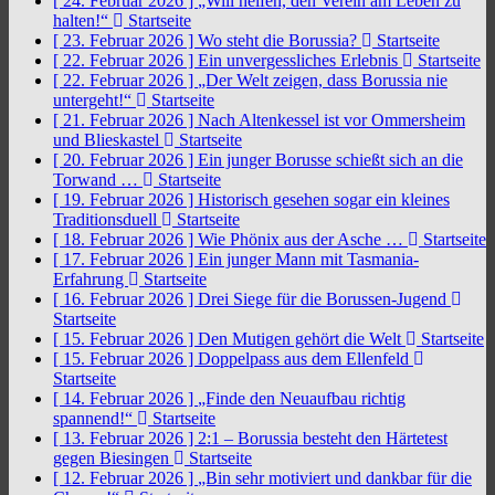
[ 24. Februar 2026 ]
„Will helfen, den Verein am Leben zu
halten!“
Startseite
[ 23. Februar 2026 ]
Wo steht die Borussia?
Startseite
[ 22. Februar 2026 ]
Ein unvergessliches Erlebnis
Startseite
[ 22. Februar 2026 ]
„Der Welt zeigen, dass Borussia nie
untergeht!“
Startseite
[ 21. Februar 2026 ]
Nach Altenkessel ist vor Ommersheim
und Blieskastel
Startseite
[ 20. Februar 2026 ]
Ein junger Borusse schießt sich an die
Torwand …
Startseite
[ 19. Februar 2026 ]
Historisch gesehen sogar ein kleines
Traditionsduell
Startseite
[ 18. Februar 2026 ]
Wie Phönix aus der Asche …
Startseite
[ 17. Februar 2026 ]
Ein junger Mann mit Tasmania-
Erfahrung
Startseite
[ 16. Februar 2026 ]
Drei Siege für die Borussen-Jugend
Startseite
[ 15. Februar 2026 ]
Den Mutigen gehört die Welt
Startseite
[ 15. Februar 2026 ]
Doppelpass aus dem Ellenfeld
Startseite
[ 14. Februar 2026 ]
„Finde den Neuaufbau richtig
spannend!“
Startseite
[ 13. Februar 2026 ]
2:1 – Borussia besteht den Härtetest
gegen Biesingen
Startseite
[ 12. Februar 2026 ]
„Bin sehr motiviert und dankbar für die