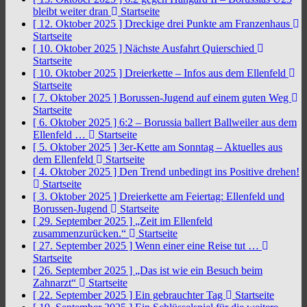
bleibt weiter dran
Startseite
[ 12. Oktober 2025 ]
Dreckige drei Punkte am Franzenhaus
Startseite
[ 10. Oktober 2025 ]
Nächste Ausfahrt Quierschied
Startseite
[ 10. Oktober 2025 ]
Dreierkette – Infos aus dem Ellenfeld
Startseite
[ 7. Oktober 2025 ]
Borussen-Jugend auf einem guten Weg
Startseite
[ 6. Oktober 2025 ]
6:2 – Borussia ballert Ballweiler aus dem
Ellenfeld …
Startseite
[ 5. Oktober 2025 ]
3er-Kette am Sonntag – Aktuelles aus
dem Ellenfeld
Startseite
[ 4. Oktober 2025 ]
Den Trend unbedingt ins Positive drehen!
Startseite
[ 3. Oktober 2025 ]
Dreierkette am Feiertag: Ellenfeld und
Borussen-Jugend
Startseite
[ 29. September 2025 ]
„Zeit im Ellenfeld
zusammenzurücken.“
Startseite
[ 27. September 2025 ]
Wenn einer eine Reise tut …
Startseite
[ 26. September 2025 ]
„Das ist wie ein Besuch beim
Zahnarzt“
Startseite
[ 22. September 2025 ]
Ein gebrauchter Tag
Startseite