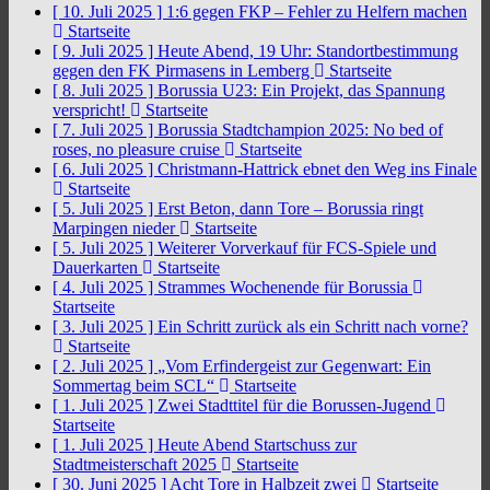
[ 10. Juli 2025 ]
1:6 gegen FKP – Fehler zu Helfern machen
Startseite
[ 9. Juli 2025 ]
Heute Abend, 19 Uhr: Standortbestimmung
gegen den FK Pirmasens in Lemberg
Startseite
[ 8. Juli 2025 ]
Borussia U23: Ein Projekt, das Spannung
verspricht!
Startseite
[ 7. Juli 2025 ]
Borussia Stadtchampion 2025: No bed of
roses, no pleasure cruise
Startseite
[ 6. Juli 2025 ]
Christmann-Hattrick ebnet den Weg ins Finale
Startseite
[ 5. Juli 2025 ]
Erst Beton, dann Tore – Borussia ringt
Marpingen nieder
Startseite
[ 5. Juli 2025 ]
Weiterer Vorverkauf für FCS-Spiele und
Dauerkarten
Startseite
[ 4. Juli 2025 ]
Strammes Wochenende für Borussia
Startseite
[ 3. Juli 2025 ]
Ein Schritt zurück als ein Schritt nach vorne?
Startseite
[ 2. Juli 2025 ]
„Vom Erfindergeist zur Gegenwart: Ein
Sommertag beim SCL“
Startseite
[ 1. Juli 2025 ]
Zwei Stadttitel für die Borussen-Jugend
Startseite
[ 1. Juli 2025 ]
Heute Abend Startschuss zur
Stadtmeisterschaft 2025
Startseite
[ 30. Juni 2025 ]
Acht Tore in Halbzeit zwei
Startseite