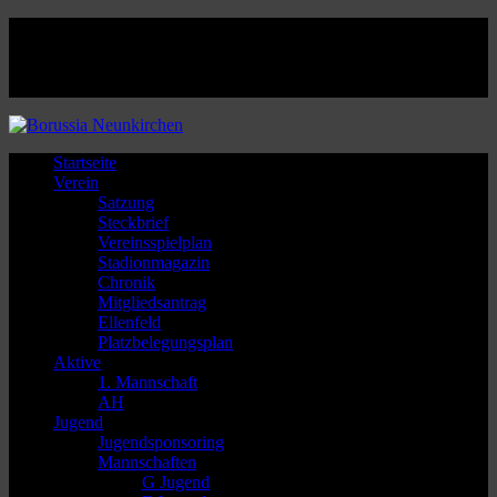
Facebook
Twitter
Instagram
Youtube
Startseite
Verein
Satzung
Steckbrief
Vereinsspielplan
Stadionmagazin
Chronik
Mitgliedsantrag
Ellenfeld
Platzbelegungsplan
Aktive
1. Mannschaft
AH
Jugend
Jugendsponsoring
Mannschaften
G Jugend