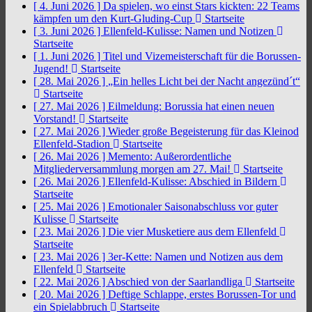
[ 4. Juni 2026 ]
Da spielen, wo einst Stars kickten: 22 Teams
kämpfen um den Kurt-Gluding-Cup
Startseite
[ 3. Juni 2026 ]
Ellenfeld-Kulisse: Namen und Notizen
Startseite
[ 1. Juni 2026 ]
Titel und Vizemeisterschaft für die Borussen-
Jugend!
Startseite
[ 28. Mai 2026 ]
„Ein helles Licht bei der Nacht angezünd´t“
Startseite
[ 27. Mai 2026 ]
Eilmeldung: Borussia hat einen neuen
Vorstand!
Startseite
[ 27. Mai 2026 ]
Wieder große Begeisterung für das Kleinod
Ellenfeld-Stadion
Startseite
[ 26. Mai 2026 ]
Memento: Außerordentliche
Mitgliederversammlung morgen am 27. Mai!
Startseite
[ 26. Mai 2026 ]
Ellenfeld-Kulisse: Abschied in Bildern
Startseite
[ 25. Mai 2026 ]
Emotionaler Saisonabschluss vor guter
Kulisse
Startseite
[ 23. Mai 2026 ]
Die vier Musketiere aus dem Ellenfeld
Startseite
[ 23. Mai 2026 ]
3er-Kette: Namen und Notizen aus dem
Ellenfeld
Startseite
[ 22. Mai 2026 ]
Abschied von der Saarlandliga
Startseite
[ 20. Mai 2026 ]
Deftige Schlappe, erstes Borussen-Tor und
ein Spielabbruch
Startseite