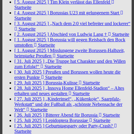
[ 5. August 2025 ]
Tim Klein verlässt das Ellenfeld
Startseite
[ 4. August 2025 ]
Borussias U23 mit gelungenem Start
Startseite
[ 3. August 2025 ]
„Nach dem 2:0 viel befreiter und lockerer“
Startseite
[ 2. August 2025 ]
Abschied von Ludwig Lang †
Startseite
[ 1. August 2025 ]
Borussia will gegen Reisbach den Bock
umstoßen
Startseite
[ 1. August 2025 ]
Misslungene zweite Borussen-Halbzeit,
heimstarke Preußen
Startseite
[ 31. Juli 2025 ]
„Die Truppe hat Charakter und den Willen
zum Erfolg!“
Startseite
[ 30. Juli 2025 ]
Preußen und Borussen wollen heute die
ersten Punkte
Startseite
[ 29. Juli 2025 ]
Borussia-Kulisse
Startseite
[ 28. Juli 2025 ]
„Innova Home Ellenfeld-Stadion“ – Altes
erhalten und neues gestalten
Startseite
[ 27. Juli 2025 ]
„Kinderinsel“, „Kükenkoje“, Saarpfalz-
Werkstatt“ und der Fußball als „schönste Nebensache der
Welt“
Startseite
[ 26. Juli 2025 ]
Bitterer Abend für Borussia
Startseite
[ 25. Juli 2025 ]
Lepidoptera Borussiae
Startseite
[ 25. Juli 2025 ]
Geburtstagsparty oder Party-Crash?
Startseite