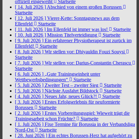
offiziell eingeweiht
Startseite
[ 14. Juli 2026 ]
Abschied von einem großen Borussen
Startseite
[ 12. Juli 2026 ]
Vierer-Kette: Sonntagsnews aus dem
Ellenfeld
Startseite
[ 11. Juli 2026 ]
Im Ellenfeld ist immer was los!
Startseite
[ 10. Juli 2026 ]
Mission Titelverteidigung
Startseite
[ 9. Juli 2026 ]
Ein erfahrener Physiotherapeut ist zurück im
Ellenfeld!
Startseite
[ 8. Juli 2026 ]
Wir stellen vor: Dhiyauldin Fouzi Souysi
Startseite
[ 7. Juli 2026 ]
Wir stellen vor: Darius-Constantin Cherascu
Startseite
[ 6. Juli 2026 ]
„Gute Trainingseinheit unter
Wettbewerbsbedingungen“
Startseite
[ 5. Juli 2026 ]
Zweiter Test – zweiter Sieg
Startseite
[ 5. Juli 2026 ]
Nächste Ausfahrt Bildstock
Startseite
[ 4. Juli 2026 ]
Neues Jahr, neues Glück?!
Startseite
[ 3. Juli 2026 ]
Erstes Erfolgserlebnis für neuformierte
Borussen
Startseite
[ 2. Juli 2026 ]
Erstes Vorbereitungsspiel: Wieweit trägt die
Trainingsarbeit schon Früchte?
Startseite
[ 1. Juli 2026 ]
Fixe Termine für Borussia in der Verbandsliga
Nord-Ost
Startseite
[ 28. Juni 2026 ]
Ein echtes Borussen-Herz hat aufgehört zu