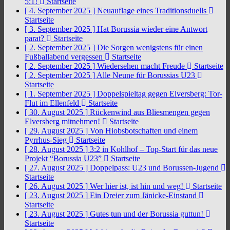
5:1!
Startseite
[ 4. September 2025 ]
Neuauflage eines Traditionsduells
Startseite
[ 3. September 2025 ]
Hat Borussia wieder eine Antwort
parat?
Startseite
[ 2. September 2025 ]
Die Sorgen wenigstens für einen
Fußballabend vergessen
Startseite
[ 2. September 2025 ]
Wiedersehen macht Freude
Startseite
[ 2. September 2025 ]
Alle Neune für Borussias U23
Startseite
[ 1. September 2025 ]
Doppelspieltag gegen Elversberg: Tor-
Flut im Ellenfeld
Startseite
[ 30. August 2025 ]
Rückenwind aus Bliesmengen gegen
Elversberg mitnehmen!
Startseite
[ 29. August 2025 ]
Von Hiobsbotschaften und einem
Pyrrhus-Sieg
Startseite
[ 28. August 2025 ]
3:2 in Kohlhof – Top-Start für das neue
Projekt “Borussia U23”
Startseite
[ 27. August 2025 ]
Doppelpass: U23 und Borussen-Jugend
Startseite
[ 26. August 2025 ]
Wer hier ist, ist hin und weg!
Startseite
[ 23. August 2025 ]
Ein Dreier zum Jänicke-Einstand
Startseite
[ 23. August 2025 ]
Gutes tun und der Borussia guttun!
Startseite