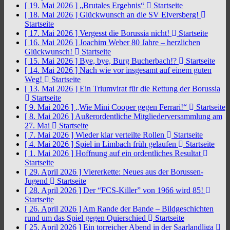
[ 19. Mai 2026 ]
„Brutales Ergebnis“
Startseite
[ 18. Mai 2026 ]
Glückwunsch an die SV Elversberg!
Startseite
[ 17. Mai 2026 ]
Vergesst die Borussia nicht!
Startseite
[ 16. Mai 2026 ]
Joachim Weber 80 Jahre – herzlichen
Glückwunsch!
Startseite
[ 15. Mai 2026 ]
Bye, bye, Burg Bucherbach!?
Startseite
[ 14. Mai 2026 ]
Nach wie vor insgesamt auf einem guten
Weg!
Startseite
[ 13. Mai 2026 ]
Ein Triumvirat für die Rettung der Borussia
Startseite
[ 9. Mai 2026 ]
„Wie Mini Cooper gegen Ferrari!“
Startseite
[ 8. Mai 2026 ]
Außerordentliche Mitgliederversammlung am
27. Mai
Startseite
[ 7. Mai 2026 ]
Wieder klar verteilte Rollen
Startseite
[ 4. Mai 2026 ]
Spiel in Limbach früh gelaufen
Startseite
[ 1. Mai 2026 ]
Hoffnung auf ein ordentliches Resultat
Startseite
[ 29. April 2026 ]
Viererkette: Neues aus der Borussen-
Jugend
Startseite
[ 28. April 2026 ]
Der “FCS-Killer” von 1966 wird 85!
Startseite
[ 26. April 2026 ]
Am Rande der Bande – Bildgeschichten
rund um das Spiel gegen Quierschied
Startseite
[ 25. April 2026 ]
Ein torreicher Abend in der Saarlandliga