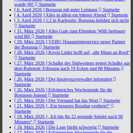
wurde 90!
Startseite
[ 6. April 2026 ]
Borussia mit guter Leistung
Startseite
[ 4. April 2026 ]
Alles in allem ein bitterer Abend
Startseite
[ 3. April 2026 ]
1:2 in Karlsruhe: Borussia belohnt sich nicht
Startseite
[ 31. März 2026 ]
Alles Gute zum Ehrentag: Willi Seebauer
wird 80!
Startseite
[ 29. März 2026 ]
VEBU Hausmeisterservice neuer Partner
der Borussia
Startseite
[ 28. März 2026 ]
Kevin Lüder hofft auf „alle Mann an Bord“
Startseite
[ 27. März 2026 ]
Schalke des Südwestens gegen Schalke aus
dem Ruhrpott: Erlösung nach 19 Ecken und 88 Minuten
Startseite
[ 26. März 2026 ]
Der Insolvenzverwalter informiert
Startseite
[ 26. März 2026 ]
Erfolgreiches Wochenende für die
Borussen-Jugend
Startseite
[ 25. März 2026 ]
Der Vorstand hat das Wort
Startseite
[ 21. März 2026 ]
„Ein besseres Resultat verdient!“
Startseite
[ 19. März 2026 ]
„Ich bin für 22 gesunde Spieler nach 90
Minuten“
Startseite
[ 18. März 2026 ]
Die Lage bleibt schwierig
Startseite
[ 17. März 2026 ]
Erfolgreiches Wochenende für die