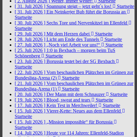
[ 2. August 2026 ]
Weiter, immer weiter!
Startseite
[ 31. Juli 2026 ]
Spannung steigt – jetzt geht´s los!
Startseite
[ 31. Juli 2026 ]
Ein Neinkerjer Bub führt die Borussia an
Startseite
[ 30. Juli 2026 ]
Sechs Tore und Nervenkitzel im Ellenfeld
Startseite
[ 29. Juli 2026 ]
Mit dem Herzen dabei
Startseite
[ 28. Juli 2026 ]
Licht am Ende des Tunnels
Startseite
[ 27. Juli 2026 ]
„Noch viel Arbeit vor uns!“
Startseite
[ 25. Juli 2026 ]
1:0 in Bexbach – morgen beim TuS
Schönenberg
Startseite
[ 23. Juli 2026 ]
Borussia testet bei der SG Bexbach
Startseite
[ 22. Juli 2026 ]
Vom beschaulichen Plätzchen im Grünen zur
Bundesliga-Arena (2)
Startseite
[ 21. Juli 2026 ]
Vom beschaulichen Plätzchen im Grünen zur
Bundesliga-Arena (1)
Startseite
[ 20. Juli 2026 ]
Der Mann mit dem Schnauzer
Startseite
[ 19. Juli 2026 ]
Blood, sweat and tears
Startseite
[ 17. Juli 2026 ]
Kein Test in Merchweiler!
Startseite
[ 15. Juli 2026 ]
Vierer-Kette: Neues aus dem Ellenfeld
Startseite
[ 15. Juli 2026 ]
„Mission impossible“ für Borussia
Startseite
[ 14. Juli 2026 ]
Heute vor 114 Jahren: Ellenfeld-Stadion