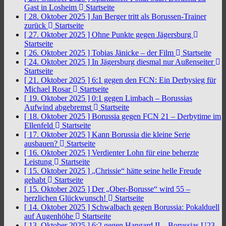
Gast in Losheim
Startseite
[ 28. Oktober 2025 ]
Jan Berger tritt als Borussen-Trainer
zurück
Startseite
[ 27. Oktober 2025 ]
Ohne Punkte gegen Jägersburg
Startseite
[ 26. Oktober 2025 ]
Tobias Jänicke – der Film
Startseite
[ 24. Oktober 2025 ]
In Jägersburg diesmal nur Außenseiter
Startseite
[ 21. Oktober 2025 ]
6:1 gegen den FCN: Ein Derbysieg für
Michael Rosar
Startseite
[ 19. Oktober 2025 ]
0:1 gegen Limbach – Borussias
Aufwind abgebremst
Startseite
[ 18. Oktober 2025 ]
Borussia gegen FCN 21 – Derbytime im
Ellenfeld
Startseite
[ 17. Oktober 2025 ]
Kann Borussia die kleine Serie
ausbauen?
Startseite
[ 16. Oktober 2025 ]
Verdienter Lohn für eine beherzte
Leistung
Startseite
[ 15. Oktober 2025 ]
„Chrissie“ hätte seine helle Freude
gehabt
Startseite
[ 15. Oktober 2025 ]
Der „Ober-Borusse“ wird 55 –
herzlichen Glückwunsch!
Startseite
[ 14. Oktober 2025 ]
Schwalbach gegen Borussia: Pokalduell
auf Augenhöhe
Startseite
[ 13. Oktober 2025 ]
6:2 gegen Hangard II – Borussias U23