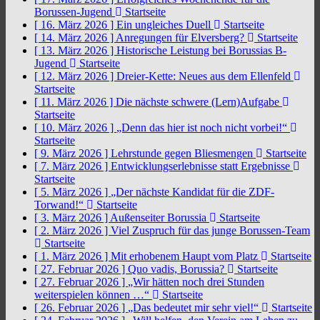
Borussen-Jugend
Startseite
[ 16. März 2026 ]
Ein ungleiches Duell
Startseite
[ 14. März 2026 ]
Anregungen für Elversberg?
Startseite
[ 13. März 2026 ]
Historische Leistung bei Borussias B-
Jugend
Startseite
[ 12. März 2026 ]
Dreier-Kette: Neues aus dem Ellenfeld
Startseite
[ 11. März 2026 ]
Die nächste schwere (Lern)Aufgabe
Startseite
[ 10. März 2026 ]
„Denn das hier ist noch nicht vorbei!“
Startseite
[ 9. März 2026 ]
Lehrstunde gegen Bliesmengen
Startseite
[ 7. März 2026 ]
Entwicklungserlebnisse statt Ergebnisse
Startseite
[ 5. März 2026 ]
„Der nächste Kandidat für die ZDF-
Torwand!“
Startseite
[ 3. März 2026 ]
Außenseiter Borussia
Startseite
[ 2. März 2026 ]
Viel Zuspruch für das junge Borussen-Team
Startseite
[ 1. März 2026 ]
Mit erhobenem Haupt vom Platz
Startseite
[ 27. Februar 2026 ]
Quo vadis, Borussia?
Startseite
[ 27. Februar 2026 ]
„Wir hätten noch drei Stunden
weiterspielen können …“
Startseite
[ 26. Februar 2026 ]
„Das bedeutet mir sehr viel!“
Startseite