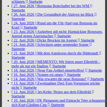
schlagen
Startseite
[ 27. Juni 2026 ]
Borussias Botschafter bei der WM
Startseite
[ 26. Juni 2026 ]
Die Gesundheit der Aktiven im Blick
Startseite
[ 24. Juni 2026 ]
Rund um die Uhr (fast) nur Borussia im
Kopf
Startseite
[ 23. Juni 2026 ]
Aufgeben gilt nicht: Hartnäckige Borussen-
Jugend gegen Auersmacher
Startseite
[ 22. Juni 2026 ]
Dicke Brocken im August
Startseite
[ 21. Juni 2026 ]
Schwitzen unter sengender Sonne
Startseite
[ 21. Juni 2026 ]
Mit dem Autokorso durch die Hüttestadt
Startseite
[ 20. Juni 2026 ]
MEMENTO: Wir feiern unser Ellenfeld –
mehr als nur ein Stadion
Startseite
[ 18. Juni 2026 ]
Neue Fan-Artikel eingetroffen!
Startseite
[ 16. Juni 2026 ]
Nomen est omen
Startseite
[ 14. Juni 2026 ]
Was erwartet die neue Borussia?
Startseite
[ 13. Juni 2026 ]
Zweimaliger Drei-Tore-Vorsprung reichte
nicht
Startseite
[ 12. Juni 2026 ]
3er-Kette: Neues aus dem Ellenfeld
Startseite
[ 10. Juni 2026 ]
FK Pirmasens und Eintracht Trier schnappen
sich Kurt-Gluding-Cup
Startseite