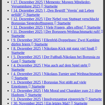
[ 17. Dezember 2025 ]
Memento: Morgen Mitglieder-
Versammlung 2025
Startseite
[ 14. Dezember 2025 ]
„Den Begriff `Verein´ mit Leben
gefüllt“
Startseite
[ 12. Dezember 2025 ]
Der Nebel von Stuttgart verschluckt
Borussias Siegeshoffnungen
Startseite
[ 12. Dezember 2025 ]
Viele Fragen, alles offen!
Startseite
[ 11. Dezember 2025 ]
Der Borussen-Weihnachtsmarkt ruft!
Startseite
[ 9. Dezember 2025 ]
Ellenfeld-Doppelpass: Zwei Kapitäne
dürfen feiern
Startseite
[ 8. Dezember 2025 ]
Nikolaus-Kick mit ganz viel Spaß
Startseite
[ 5. Dezember 2025 ]
Der Fußball-Nikolaus bei Borussia zu
Gast
Startseite
[ 4. Dezember 2025 ]
Was auch auf dem Spiel steht
Startseite
[ 4. Dezember 2025 ]
Nikolaus-Turnier und Weihnachtsmarkt
Startseite
[ 3. Dezember 2025 ]
Borussias Not stößt auf viele
Emotionen
Startseite
[ 2. Dezember 2025 ]
Mit Moral und Charakter zum 2:1 über
Hasborn
Startseite
[ 1. Dezember 2025 ]
Insolvenzantrag eingereicht
Startseite
[ 30. November 2025 ]
Ein letztes Mal?
Startseite