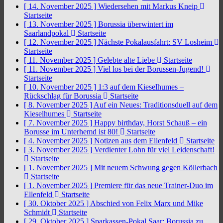
[ 14. November 2025 ]
Wiedersehen mit Markus Kneip
Startseite
[ 13. November 2025 ]
Borussia überwintert im
Saarlandpokal
Startseite
[ 12. November 2025 ]
Nächste Pokalausfahrt: SV Losheim
Startseite
[ 11. November 2025 ]
Gelebte alte Liebe
Startseite
[ 11. November 2025 ]
Viel los bei der Borussen-Jugend!
Startseite
[ 10. November 2025 ]
1:3 auf dem Kieselhumes –
Rückschlag für Borussia
Startseite
[ 8. November 2025 ]
Auf ein Neues: Traditionsduell auf dem
Kieselhumes
Startseite
[ 7. November 2025 ]
Happy birthday, Horst Schauß – ein
Borusse im Unterhemd ist 80!
Startseite
[ 4. November 2025 ]
Notizen aus dem Ellenfeld
Startseite
[ 3. November 2025 ]
Verdienter Lohn für viel Leidenschaft!
Startseite
[ 1. November 2025 ]
Mit neuem Schwung gegen Köllerbach
Startseite
[ 1. November 2025 ]
Premiere für das neue Trainer-Duo im
Ellenfeld
Startseite
[ 30. Oktober 2025 ]
Abschied von Felix Marx und Mike
Schmidt
Startseite
[ 29. Oktober 2025 ]
Sparkassen-Pokal Saar: Borussia zu