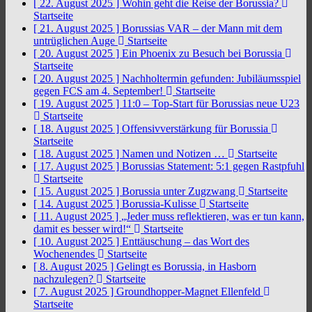
[ 22. August 2025 ]
Wohin geht die Reise der Borussia?
Startseite
[ 21. August 2025 ]
Borussias VAR – der Mann mit dem
untrüglichen Auge
Startseite
[ 20. August 2025 ]
Ein Phoenix zu Besuch bei Borussia
Startseite
[ 20. August 2025 ]
Nachholtermin gefunden: Jubiläumsspiel
gegen FCS am 4. September!
Startseite
[ 19. August 2025 ]
11:0 – Top-Start für Borussias neue U23
Startseite
[ 18. August 2025 ]
Offensivverstärkung für Borussia
Startseite
[ 18. August 2025 ]
Namen und Notizen …
Startseite
[ 17. August 2025 ]
Borussias Statement: 5:1 gegen Rastpfuhl
Startseite
[ 15. August 2025 ]
Borussia unter Zugzwang
Startseite
[ 14. August 2025 ]
Borussia-Kulisse
Startseite
[ 11. August 2025 ]
„Jeder muss reflektieren, was er tun kann,
damit es besser wird!“
Startseite
[ 10. August 2025 ]
Enttäuschung – das Wort des
Wochenendes
Startseite
[ 8. August 2025 ]
Gelingt es Borussia, in Hasborn
nachzulegen?
Startseite
[ 7. August 2025 ]
Groundhopper-Magnet Ellenfeld
Startseite