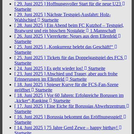
[ 29. Juni 2025 ]
Hoffnungsvoller Start für die neue U23
Startseite
[ 29. Juni 2025 ]
Nächste Testspiel-Ausfahrt: Holz-
Wahlschied
Startseite
[ 28. Juni 2025 ]
Ein Abend beim FC Kutzhof – Testspiel,
Bratwurst und ein bisschen Nostalgie
1.Mannschaft
[ 26. Juni 2025 ]
Viererkette: Neues aus dem Ellenfeld
Startseite
[ 25. Juni 2025 ]
„Konkurrenz belebt das Geschäft!“
Startseite
[ 25. Juni 2025 ]
Tickets für das Doppelgastspiel des FCS
Startseite
[ 24. Juni 2025 ]
Es geht wieder los!
Startseite
[ 23. Juni 2025 ]
Abschied und Trauer, aber auch frohe
Erinnerungen im Ellenfeld
Startseite
[ 18. Juni 2025 ]
Spieser Kurve für die FCS-Fan-Szene
geöffnet
Startseite
[ 18. Juni 2025 ]
Vor 60 Jahren: Erfolgreiche Borussen im
„kicker“-Ranking
Startseite
[ 17. Juni 2025 ]
Eine Eiche für Borussias Abwehrzentrum
Startseite
[ 16. Juni 2025 ]
Borussia bekommt das Eröffnungsspiel!
Startseite
[ 14. Juni 2025 ]
75 Jahre Gerd Zewe – happy birthay!
Startseite