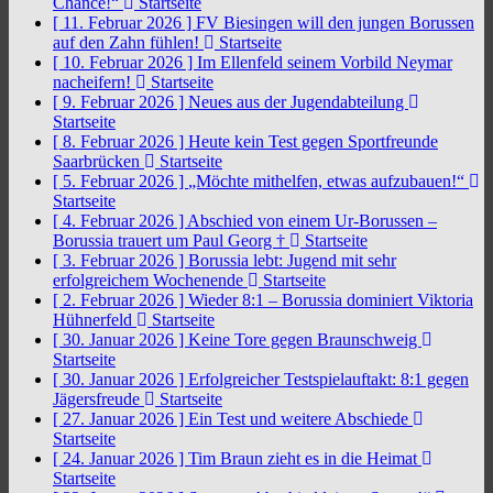
Chance!“
Startseite
[ 11. Februar 2026 ]
FV Biesingen will den jungen Borussen
auf den Zahn fühlen!
Startseite
[ 10. Februar 2026 ]
Im Ellenfeld seinem Vorbild Neymar
nacheifern!
Startseite
[ 9. Februar 2026 ]
Neues aus der Jugendabteilung
Startseite
[ 8. Februar 2026 ]
Heute kein Test gegen Sportfreunde
Saarbrücken
Startseite
[ 5. Februar 2026 ]
„Möchte mithelfen, etwas aufzubauen!“
Startseite
[ 4. Februar 2026 ]
Abschied von einem Ur-Borussen –
Borussia trauert um Paul Georg †
Startseite
[ 3. Februar 2026 ]
Borussia lebt: Jugend mit sehr
erfolgreichem Wochenende
Startseite
[ 2. Februar 2026 ]
Wieder 8:1 – Borussia dominiert Viktoria
Hühnerfeld
Startseite
[ 30. Januar 2026 ]
Keine Tore gegen Braunschweig
Startseite
[ 30. Januar 2026 ]
Erfolgreicher Testspielauftakt: 8:1 gegen
Jägersfreude
Startseite
[ 27. Januar 2026 ]
Ein Test und weitere Abschiede
Startseite
[ 24. Januar 2026 ]
Tim Braun zieht es in die Heimat
Startseite