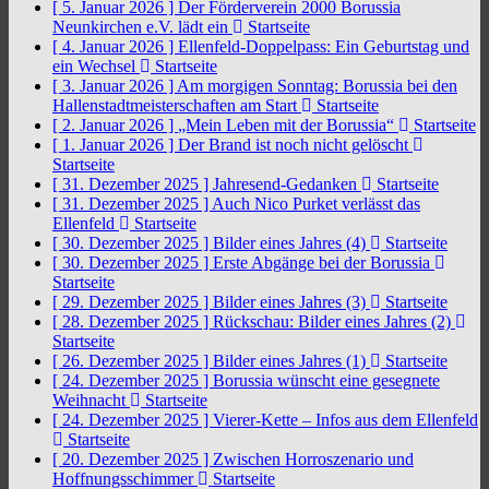
[ 5. Januar 2026 ]
Der Förderverein 2000 Borussia
Neunkirchen e.V. lädt ein
Startseite
[ 4. Januar 2026 ]
Ellenfeld-Doppelpass: Ein Geburtstag und
ein Wechsel
Startseite
[ 3. Januar 2026 ]
Am morgigen Sonntag: Borussia bei den
Hallenstadtmeisterschaften am Start
Startseite
[ 2. Januar 2026 ]
„Mein Leben mit der Borussia“
Startseite
[ 1. Januar 2026 ]
Der Brand ist noch nicht gelöscht
Startseite
[ 31. Dezember 2025 ]
Jahresend-Gedanken
Startseite
[ 31. Dezember 2025 ]
Auch Nico Purket verlässt das
Ellenfeld
Startseite
[ 30. Dezember 2025 ]
Bilder eines Jahres (4)
Startseite
[ 30. Dezember 2025 ]
Erste Abgänge bei der Borussia
Startseite
[ 29. Dezember 2025 ]
Bilder eines Jahres (3)
Startseite
[ 28. Dezember 2025 ]
Rückschau: Bilder eines Jahres (2)
Startseite
[ 26. Dezember 2025 ]
Bilder eines Jahres (1)
Startseite
[ 24. Dezember 2025 ]
Borussia wünscht eine gesegnete
Weihnacht
Startseite
[ 24. Dezember 2025 ]
Vierer-Kette – Infos aus dem Ellenfeld
Startseite
[ 20. Dezember 2025 ]
Zwischen Horroszenario und
Hoffnungsschimmer
Startseite