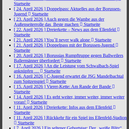
Startseite
[ 24. April 2026 ]
Doppelpass: Aktuelles aus der Borussen-
Jugend
Startseite
[ 23. April 2026 ]
Auch gegen die Wambe aus der
Außenseiterrolle das Beste machen
Startseite
[ 22. April 2026 ]
Dreierkette – News aus dem Ellenfeld
Startseite
[ 21. April 2026 ]
You´ll never walk alone
Startseite
[ 21. April 2026 ]
Doppelpass mit der Borussen-Jugend
Startseite
[ 20. April 2026 ]
Borussias Rumpftruppe gegen Ballweilers
Ballermänner überfordert
Startseite
[ 17. April 2026 ]
An die Leistung vom Schwalbach-Spiel
anknüpfen …
Startseite
[ 16. April 2026 ]
C-Jugend erwartet die JSG Mandelbachtal
zum Spitzenspiel
Startseite
[ 15. April 2026 ]
Vierer-Kette: Am Rande der Bande
Startseite
[ 14. April 2026 ]
Es geht weiter, immer weiter, immer weiter
voran!
Startseite
[ 11. April 2026 ]
Dreierkette: Infos aus dem Ellenfeld
Startseite
[ 11. April 2026 ]
Rückkehr für ein Spiel ins Ellenfeld-Stadion
Startseite
[ 7. April 2026 ]
Ein seltener Geburtstag: Der „weiße Blitz“