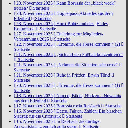
[ 28. November 2025 ]
Kann Borussia der „black week”
trotzen?
Startseite
[ 28. November 2025 ]
Doppelpass: Aktuelles aus dem
Ellenfeld
Startseite
[ 28. November 2025 ]
Horst Buhtz und das „Ei des
Kolumbus“
Startseite
[ 27. November 2025 ]
Einladung zur Mitglieder-
Versammlung 2025
Startseite
[ 22. November 2025 ]
„Erbarme, die Hesse kommen!“ (2)
Startseite
[ 21. November 2025 ]
„Sich auf den Fußball konzentrieren“
Startseite
[ 21. November 2025 ]
„Nehmen die Situation sehr ernst“
Startseite
[ 21. November 2025 ]
Ruhe in Frieden, Erwin Türk!
Startseite
[ 20. November 2025 ]
„Erbarme, die Hesse kommen!“ (1)
Startseite
[ 18. November 2025 ]
Namen, Bilder, Notizen – Newsmix
aus dem Ellenfeld
Startseite
[ 17. November 2025 ]
Borussia rockt Reisbach
Startseite
[ 16. November 2025 ]
Daten, Fakten, Zahlen: Ein bisschen
Statistik für die Chronistik
Startseite
[ 15. November 2025 ]
In Reisbach die dürftige
Auswärtsbilanz endlich aufbessern!
Startseite