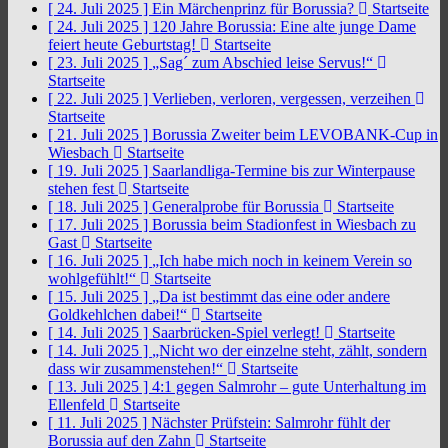
[ 24. Juli 2025 ]
Ein Märchenprinz für Borussia?
Startseite
[ 24. Juli 2025 ]
120 Jahre Borussia: Eine alte junge Dame
feiert heute Geburtstag!
Startseite
[ 23. Juli 2025 ]
„Sag´ zum Abschied leise Servus!“
Startseite
[ 22. Juli 2025 ]
Verlieben, verloren, vergessen, verzeihen
Startseite
[ 21. Juli 2025 ]
Borussia Zweiter beim LEVOBANK-Cup in
Wiesbach
Startseite
[ 19. Juli 2025 ]
Saarlandliga-Termine bis zur Winterpause
stehen fest
Startseite
[ 18. Juli 2025 ]
Generalprobe für Borussia
Startseite
[ 17. Juli 2025 ]
Borussia beim Stadionfest in Wiesbach zu
Gast
Startseite
[ 16. Juli 2025 ]
„Ich habe mich noch in keinem Verein so
wohlgefühlt!“
Startseite
[ 15. Juli 2025 ]
„Da ist bestimmt das eine oder andere
Goldkehlchen dabei!“
Startseite
[ 14. Juli 2025 ]
Saarbrücken-Spiel verlegt!
Startseite
[ 14. Juli 2025 ]
„Nicht wo der einzelne steht, zählt, sondern
dass wir zusammenstehen!“
Startseite
[ 13. Juli 2025 ]
4:1 gegen Salmrohr – gute Unterhaltung im
Ellenfeld
Startseite
[ 11. Juli 2025 ]
Nächster Prüfstein: Salmrohr fühlt der
Borussia auf den Zahn
Startseite