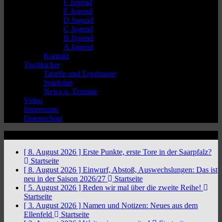
F Jugend
E Jugend
D Jugend
C Jugend
B Jugend
A Jugend
Kontakt
Tischkicker
Tabelle und Ergebnisse
Spielplan
News u. Termine
Video
Impressum
Datenschutz
News Ticker
[ 8. August 2026 ]
Erste Punkte, erste Tore in der Saarpfalz?
Startseite
[ 8. August 2026 ]
Einwurf, Abstoß, Auswechslungen: Das ist
neu in der Saison 2026/27
Startseite
[ 5. August 2026 ]
Reden wir mal über die zweite Reihe!
Startseite
[ 3. August 2026 ]
Namen und Notizen: Neues aus dem
Ellenfeld
Startseite