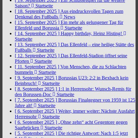
[ 19. September 2025 ]
Ein Schlüsselspiel für die weitere
Saison?
Startseite
[ 18. September 2025 ]
Aus eindrucksvollen Tagen zum
Denkmal des Fußballs
News
[ 15. September 2025 ]
Ein mehr als gelungener Tag für
Ellenfeld und Borussia
Startseite
[ 14. September 2025 ]
Happy birthday, Heinz Histing!
Startseite
[ 13. September 2025 ]
Das Ellenfeld – eine heilige Stätte des
Fußballs
Startseite
[ 12. September 2025 ]
Das Ellenfeld-Stadion öffnet seine
Pforten
Startseite
[ 11. September 2025 ]
Von Menschen, die zu Schlachten
bummeln
Startseite
[ 9. September 2025 ]
Borussias U23: 2:2 in Bexbach kein
Beinbruch!
Startseite
[ 8. September 2025 ]
1:1 in Herrensohr: Wunsch-Remis für
den Borussen-Doc
Startseite
[ 7. September 2025 ]
Borussias Finalgegner von 1959 ist 125
Jahre alt!
Startseite
[ 6. September 2025 ]
Weiter, immer weiter: Nächste Ausfahrt
Herrensohr
Startseite
[ 6. September 2025 ]
„Ohne zehn“ acht Gegentore gegen
Saarbrücken
Startseite
[ 5. September 2025 ]
Die richtige Antwort: Nach 1:5 jetzt