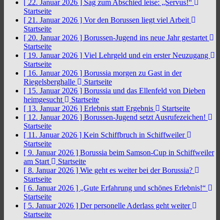
[ 22. Januar 2026 ]
Sag zum Abschied leise: „Servus!“
Startseite
[ 21. Januar 2026 ]
Vor den Borussen liegt viel Arbeit
Startseite
[ 20. Januar 2026 ]
Borussen-Jugend ins neue Jahr gestartet
Startseite
[ 19. Januar 2026 ]
Viel Lehrgeld und ein erster Neuzugang
Startseite
[ 16. Januar 2026 ]
Borussia morgen zu Gast in der
Riegelsberghalle
Startseite
[ 15. Januar 2026 ]
Borussia und das Ellenfeld von Dieben
heimgesucht
Startseite
[ 13. Januar 2026 ]
Erlebnis statt Ergebnis
Startseite
[ 12. Januar 2026 ]
Borussen-Jugend setzt Ausrufezeichen!
Startseite
[ 11. Januar 2026 ]
Kein Schiffbruch in Schiffweiler
Startseite
[ 9. Januar 2026 ]
Borussia beim Samson-Cup in Schiffweiler
am Start
Startseite
[ 8. Januar 2026 ]
Wie geht es weiter bei der Borussia?
Startseite
[ 6. Januar 2026 ]
„Gute Erfahrung und schönes Erlebnis!“
Startseite
[ 5. Januar 2026 ]
Der personelle Aderlass geht weiter
Startseite