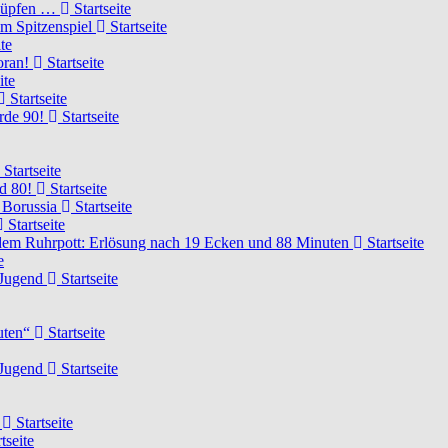
knüpfen …
Startseite
um Spitzenspiel
Startseite
te
voran!
Startseite
ite
Startseite
urde 90!
Startseite
Startseite
rd 80!
Startseite
 Borussia
Startseite
Startseite
dem Ruhrpott: Erlösung nach 19 Ecken und 88 Minuten
Startseite
e
-Jugend
Startseite
nuten“
Startseite
-Jugend
Startseite
d
Startseite
tseite