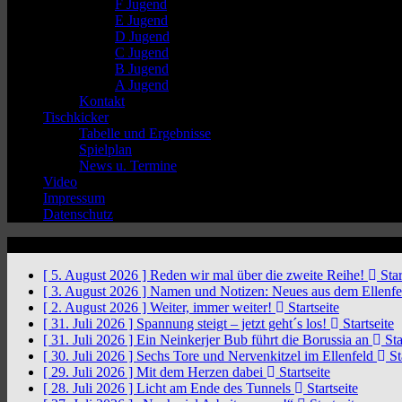
F Jugend
E Jugend
D Jugend
C Jugend
B Jugend
A Jugend
Kontakt
Tischkicker
Tabelle und Ergebnisse
Spielplan
News u. Termine
Video
Impressum
Datenschutz
News Ticker
[ 5. August 2026 ]
Reden wir mal über die zweite Reihe!
Star
[ 3. August 2026 ]
Namen und Notizen: Neues aus dem Ellenf
[ 2. August 2026 ]
Weiter, immer weiter!
Startseite
[ 31. Juli 2026 ]
Spannung steigt – jetzt geht´s los!
Startseite
[ 31. Juli 2026 ]
Ein Neinkerjer Bub führt die Borussia an
Sta
[ 30. Juli 2026 ]
Sechs Tore und Nervenkitzel im Ellenfeld
St
[ 29. Juli 2026 ]
Mit dem Herzen dabei
Startseite
[ 28. Juli 2026 ]
Licht am Ende des Tunnels
Startseite