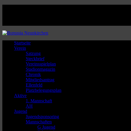
Facebook
Twitter
Instagram
Youtube
Startseite
Verein
Satzung
Steckbrief
Vereinsspielplan
Stadionmagazin
Chronik
Mitgliedsantrag
Ellenfeld
Platzbelegungsplan
Aktive
1. Mannschaft
AH
Jugend
Jugendsponsoring
Mannschaften
G Jugend