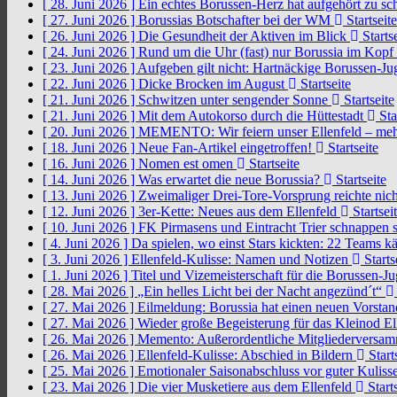
[ 28. Juni 2026 ]
Ein echtes Borussen-Herz hat aufgehört zu s
[ 27. Juni 2026 ]
Borussias Botschafter bei der WM
Startseite
[ 26. Juni 2026 ]
Die Gesundheit der Aktiven im Blick
Startse
[ 24. Juni 2026 ]
Rund um die Uhr (fast) nur Borussia im Kopf
[ 23. Juni 2026 ]
Aufgeben gilt nicht: Hartnäckige Borussen-
[ 22. Juni 2026 ]
Dicke Brocken im August
Startseite
[ 21. Juni 2026 ]
Schwitzen unter sengender Sonne
Startseite
[ 21. Juni 2026 ]
Mit dem Autokorso durch die Hüttestadt
Sta
[ 20. Juni 2026 ]
MEMENTO: Wir feiern unser Ellenfeld – mehr
[ 18. Juni 2026 ]
Neue Fan-Artikel eingetroffen!
Startseite
[ 16. Juni 2026 ]
Nomen est omen
Startseite
[ 14. Juni 2026 ]
Was erwartet die neue Borussia?
Startseite
[ 13. Juni 2026 ]
Zweimaliger Drei-Tore-Vorsprung reichte nic
[ 12. Juni 2026 ]
3er-Kette: Neues aus dem Ellenfeld
Startsei
[ 10. Juni 2026 ]
FK Pirmasens und Eintracht Trier schnappen
[ 4. Juni 2026 ]
Da spielen, wo einst Stars kickten: 22 Teams
[ 3. Juni 2026 ]
Ellenfeld-Kulisse: Namen und Notizen
Starts
[ 1. Juni 2026 ]
Titel und Vizemeisterschaft für die Borussen-J
[ 28. Mai 2026 ]
„Ein helles Licht bei der Nacht angezünd´t“
[ 27. Mai 2026 ]
Eilmeldung: Borussia hat einen neuen Vorsta
[ 27. Mai 2026 ]
Wieder große Begeisterung für das Kleinod El
[ 26. Mai 2026 ]
Memento: Außerordentliche Mitgliederversa
[ 26. Mai 2026 ]
Ellenfeld-Kulisse: Abschied in Bildern
Start
[ 25. Mai 2026 ]
Emotionaler Saisonabschluss vor guter Kuliss
[ 23. Mai 2026 ]
Die vier Musketiere aus dem Ellenfeld
Starts