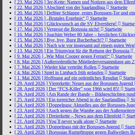
[ 23. Mai 2026 ]
3er-Kette: Namen und Notizen aus dem Ellen
[ 22. Mai 2026 ]
Abschied von der Saarlandliga
Startseite
[ 20. Mai 2026 ]
Deftige Schlappe, erstes Borussen-Tor und ei
[ 19. Mai 2026 ]
„Brutales Ergebnis“
Startseite
[ 18. Mai 2026 ]
Glückwunsch an die SV Elversberg!
Startse
[ 17. Mai 2026 ]
Vergesst die Borussia nicht!
Startseite
[ 16. Mai 2026 ]
Joachim Weber 80 Jahre – herzlichen Glück
[ 15. Mai 2026 ]
Bye, bye, Burg Bucherbach!?
Startseite
[ 14. Mai 2026 ]
Nach wie vor insgesamt auf einem guten Weg
[ 13. Mai 2026 ]
Ein Triumvirat für die Rettung der Borussia
[ 9. Mai 2026 ]
„Wie Mini Cooper gegen Ferrari!“
Startseite
[ 8. Mai 2026 ]
Außerordentliche Mitgliederversammlung am 2
[ 7. Mai 2026 ]
Wieder klar verteilte Rollen
Startseite
[ 4. Mai 2026 ]
Spiel in Limbach früh gelaufen
Startseite
[ 1. Mai 2026 ]
Hoffnung auf ein ordentliches Resultat
Startse
[ 29. April 2026 ]
Viererkette: Neues aus der Borussen-Jugend
[ 28. April 2026 ]
Der “FCS-Killer” von 1966 wird 85!
Starts
[ 26. April 2026 ]
Am Rande der Bande – Bildgeschichten rund
[ 25. April 2026 ]
Ein torreicher Abend in der Saarlandliga
St
[ 24. April 2026 ]
Doppelpass: Aktuelles aus der Borussen-Ju
[ 23. April 2026 ]
Auch gegen die Wambe aus der Außenseiterr
[ 22. April 2026 ]
Dreierkette – News aus dem Ellenfeld
Start
[ 21. April 2026 ]
You´ll never walk alone
Startseite
[ 21. April 2026 ]
Doppelpass mit der Borussen-Jugend
Starts
[ 20. April 2026 ]
Borussias Rumpftruppe gegen Ballweilers Ba