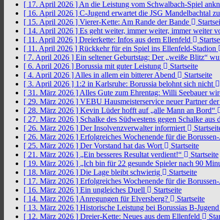
[ 17. April 2026 ]
An die Leistung vom Schwalbach-Spiel an
[ 16. April 2026 ]
C-Jugend erwartet die JSG Mandelbachtal z
[ 15. April 2026 ]
Vierer-Kette: Am Rande der Bande
Startsei
[ 14. April 2026 ]
Es geht weiter, immer weiter, immer weiter 
[ 11. April 2026 ]
Dreierkette: Infos aus dem Ellenfeld
Startse
[ 11. April 2026 ]
Rückkehr für ein Spiel ins Ellenfeld-Stadion
[ 7. April 2026 ]
Ein seltener Geburtstag: Der „weiße Blitz“ w
[ 6. April 2026 ]
Borussia mit guter Leistung
Startseite
[ 4. April 2026 ]
Alles in allem ein bitterer Abend
Startseite
[ 3. April 2026 ]
1:2 in Karlsruhe: Borussia belohnt sich nicht
[ 31. März 2026 ]
Alles Gute zum Ehrentag: Willi Seebauer wi
[ 29. März 2026 ]
VEBU Hausmeisterservice neuer Partner der
[ 28. März 2026 ]
Kevin Lüder hofft auf „alle Mann an Bord“
[ 27. März 2026 ]
Schalke des Südwestens gegen Schalke aus 
[ 26. März 2026 ]
Der Insolvenzverwalter informiert
Startseit
[ 26. März 2026 ]
Erfolgreiches Wochenende für die Borussen
[ 25. März 2026 ]
Der Vorstand hat das Wort
Startseite
[ 21. März 2026 ]
„Ein besseres Resultat verdient!“
Startseite
[ 19. März 2026 ]
„Ich bin für 22 gesunde Spieler nach 90 Mi
[ 18. März 2026 ]
Die Lage bleibt schwierig
Startseite
[ 17. März 2026 ]
Erfolgreiches Wochenende für die Borussen
[ 16. März 2026 ]
Ein ungleiches Duell
Startseite
[ 14. März 2026 ]
Anregungen für Elversberg?
Startseite
[ 13. März 2026 ]
Historische Leistung bei Borussias B-Jugen
[ 12. März 2026 ]
Dreier-Kette: Neues aus dem Ellenfeld
Star