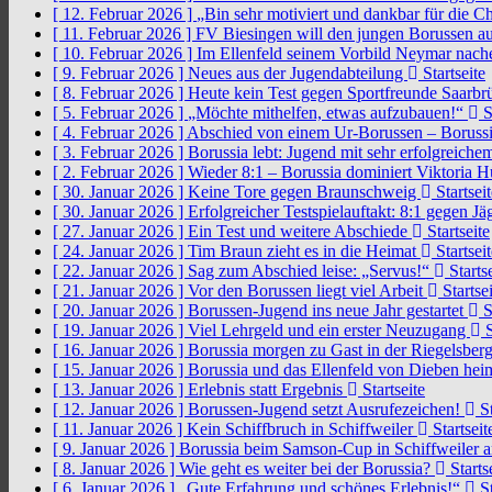
[ 12. Februar 2026 ]
„Bin sehr motiviert und dankbar für die 
[ 11. Februar 2026 ]
FV Biesingen will den jungen Borussen a
[ 10. Februar 2026 ]
Im Ellenfeld seinem Vorbild Neymar nach
[ 9. Februar 2026 ]
Neues aus der Jugendabteilung
Startseite
[ 8. Februar 2026 ]
Heute kein Test gegen Sportfreunde Saarb
[ 5. Februar 2026 ]
„Möchte mithelfen, etwas aufzubauen!“
S
[ 4. Februar 2026 ]
Abschied von einem Ur-Borussen – Borussi
[ 3. Februar 2026 ]
Borussia lebt: Jugend mit sehr erfolgreic
[ 2. Februar 2026 ]
Wieder 8:1 – Borussia dominiert Viktoria 
[ 30. Januar 2026 ]
Keine Tore gegen Braunschweig
Startseit
[ 30. Januar 2026 ]
Erfolgreicher Testspielauftakt: 8:1 gegen J
[ 27. Januar 2026 ]
Ein Test und weitere Abschiede
Startseite
[ 24. Januar 2026 ]
Tim Braun zieht es in die Heimat
Startseit
[ 22. Januar 2026 ]
Sag zum Abschied leise: „Servus!“
Startse
[ 21. Januar 2026 ]
Vor den Borussen liegt viel Arbeit
Startsei
[ 20. Januar 2026 ]
Borussen-Jugend ins neue Jahr gestartet
S
[ 19. Januar 2026 ]
Viel Lehrgeld und ein erster Neuzugang
S
[ 16. Januar 2026 ]
Borussia morgen zu Gast in der Riegelsber
[ 15. Januar 2026 ]
Borussia und das Ellenfeld von Dieben he
[ 13. Januar 2026 ]
Erlebnis statt Ergebnis
Startseite
[ 12. Januar 2026 ]
Borussen-Jugend setzt Ausrufezeichen!
St
[ 11. Januar 2026 ]
Kein Schiffbruch in Schiffweiler
Startseit
[ 9. Januar 2026 ]
Borussia beim Samson-Cup in Schiffweiler 
[ 8. Januar 2026 ]
Wie geht es weiter bei der Borussia?
Starts
[ 6. Januar 2026 ]
„Gute Erfahrung und schönes Erlebnis!“
St