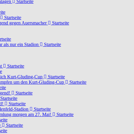
chlagen
Startseite
ite
Startseite
Jugend gegen Auersmacher
Startseite
rtseite
 als nur ein Stadion
Startseite
ht
Startseite
te
 sich Kurt-Gluding-Cup
Startseite
 kämpfen um den Kurt-Gluding-Cup
Startseite
eite
ugend!
Startseite
Startseite
nd!
Startseite
lenfeld-Stadion
Startseite
mmlung morgen am 27. Mai!
Startseite
seite
e
Startseite
eite