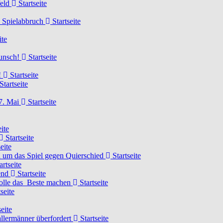
feld
Startseite
n Spielabbruch
Startseite
ite
wunsch!
Startseite
!
Startseite
Startseite
7. Mai
Startseite
ite
Startseite
eite
 um das Spiel gegen Quierschied
Startseite
artseite
gend
Startseite
olle das Beste machen
Startseite
seite
eite
llermänner überfordert
Startseite