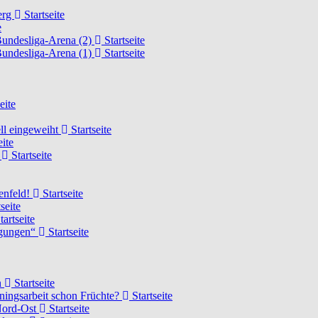
erg
Startseite
e
Bundesliga-Arena (2)
Startseite
Bundesliga-Arena (1)
Startseite
eite
ell eingeweiht
Startseite
eite
d
Startseite
lenfeld!
Startseite
seite
tartseite
ngungen“
Startseite
n
Startseite
ainingsarbeit schon Früchte?
Startseite
 Nord-Ost
Startseite