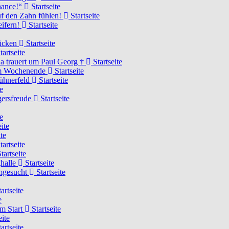
Chance!“
Startseite
uf den Zahn fühlen!
Startseite
eifern!
Startseite
rücken
Startseite
tartseite
a trauert um Paul Georg †
Startseite
hem Wochenende
Startseite
Hühnerfeld
Startseite
e
ägersfreude
Startseite
e
ite
te
tartseite
tartseite
ghalle
Startseite
imgesucht
Startseite
artseite
e
am Start
Startseite
eite
artseite