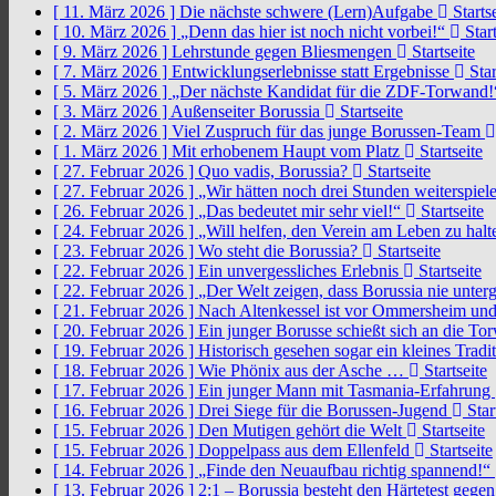
[ 11. März 2026 ]
Die nächste schwere (Lern)Aufgabe
Startse
[ 10. März 2026 ]
„Denn das hier ist noch nicht vorbei!“
Start
[ 9. März 2026 ]
Lehrstunde gegen Bliesmengen
Startseite
[ 7. März 2026 ]
Entwicklungserlebnisse statt Ergebnisse
Star
[ 5. März 2026 ]
„Der nächste Kandidat für die ZDF-Torwand
[ 3. März 2026 ]
Außenseiter Borussia
Startseite
[ 2. März 2026 ]
Viel Zuspruch für das junge Borussen-Team
[ 1. März 2026 ]
Mit erhobenem Haupt vom Platz
Startseite
[ 27. Februar 2026 ]
Quo vadis, Borussia?
Startseite
[ 27. Februar 2026 ]
„Wir hätten noch drei Stunden weiterspi
[ 26. Februar 2026 ]
„Das bedeutet mir sehr viel!“
Startseite
[ 24. Februar 2026 ]
„Will helfen, den Verein am Leben zu hal
[ 23. Februar 2026 ]
Wo steht die Borussia?
Startseite
[ 22. Februar 2026 ]
Ein unvergessliches Erlebnis
Startseite
[ 22. Februar 2026 ]
„Der Welt zeigen, dass Borussia nie unter
[ 21. Februar 2026 ]
Nach Altenkessel ist vor Ommersheim und
[ 20. Februar 2026 ]
Ein junger Borusse schießt sich an die 
[ 19. Februar 2026 ]
Historisch gesehen sogar ein kleines Tradi
[ 18. Februar 2026 ]
Wie Phönix aus der Asche …
Startseite
[ 17. Februar 2026 ]
Ein junger Mann mit Tasmania-Erfahrung
[ 16. Februar 2026 ]
Drei Siege für die Borussen-Jugend
Star
[ 15. Februar 2026 ]
Den Mutigen gehört die Welt
Startseite
[ 15. Februar 2026 ]
Doppelpass aus dem Ellenfeld
Startseite
[ 14. Februar 2026 ]
„Finde den Neuaufbau richtig spannend!“
[ 13. Februar 2026 ]
2:1 – Borussia besteht den Härtetest gege