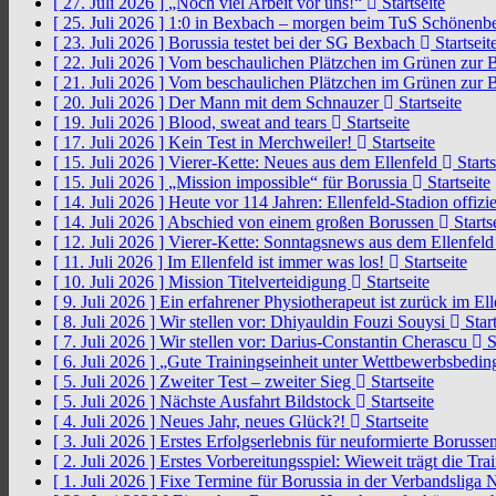
[ 27. Juli 2026 ]
„Noch viel Arbeit vor uns!“
Startseite
[ 25. Juli 2026 ]
1:0 in Bexbach – morgen beim TuS Schönenb
[ 23. Juli 2026 ]
Borussia testet bei der SG Bexbach
Startseit
[ 22. Juli 2026 ]
Vom beschaulichen Plätzchen im Grünen zur 
[ 21. Juli 2026 ]
Vom beschaulichen Plätzchen im Grünen zur 
[ 20. Juli 2026 ]
Der Mann mit dem Schnauzer
Startseite
[ 19. Juli 2026 ]
Blood, sweat and tears
Startseite
[ 17. Juli 2026 ]
Kein Test in Merchweiler!
Startseite
[ 15. Juli 2026 ]
Vierer-Kette: Neues aus dem Ellenfeld
Starts
[ 15. Juli 2026 ]
„Mission impossible“ für Borussia
Startseite
[ 14. Juli 2026 ]
Heute vor 114 Jahren: Ellenfeld-Stadion offizi
[ 14. Juli 2026 ]
Abschied von einem großen Borussen
Starts
[ 12. Juli 2026 ]
Vierer-Kette: Sonntagsnews aus dem Ellenfel
[ 11. Juli 2026 ]
Im Ellenfeld ist immer was los!
Startseite
[ 10. Juli 2026 ]
Mission Titelverteidigung
Startseite
[ 9. Juli 2026 ]
Ein erfahrener Physiotherapeut ist zurück im El
[ 8. Juli 2026 ]
Wir stellen vor: Dhiyauldin Fouzi Souysi
Start
[ 7. Juli 2026 ]
Wir stellen vor: Darius-Constantin Cherascu
S
[ 6. Juli 2026 ]
„Gute Trainingseinheit unter Wettbewerbsbedi
[ 5. Juli 2026 ]
Zweiter Test – zweiter Sieg
Startseite
[ 5. Juli 2026 ]
Nächste Ausfahrt Bildstock
Startseite
[ 4. Juli 2026 ]
Neues Jahr, neues Glück?!
Startseite
[ 3. Juli 2026 ]
Erstes Erfolgserlebnis für neuformierte Borusse
[ 2. Juli 2026 ]
Erstes Vorbereitungsspiel: Wieweit trägt die Tr
[ 1. Juli 2026 ]
Fixe Termine für Borussia in der Verbandsliga