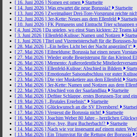
[ 16. Juni 2026 ]
Nomen est omen
Startseite
[ 14. Juni 2026 ]
Was erwartet die neue Borussia?
Startseite
[ 13. Juni 2026 ]
Zweimaliger Drei-Tore-Vorsprung reichte nic
[ 12. Juni 2026 ]
3er-Kette: Neues aus dem Ellenfeld
Startseit
[ 10. Juni 2026 ]
FK Pirmasens und Eintracht Trier schnappen
[ 4. Juni 2026 ]
Da spielen, wo einst Stars kickten: 22 Teams
[ 3. Juni 2026 ]
Ellenfeld-Kulisse: Namen und Notizen
Startse
[ 1. Juni 2026 ]
Titel und Vizemeisterschaft für die Borussen-J
[ 28. Mai 2026 ]
„Ein helles Licht bei der Nacht angezünd´t“
[ 27. Mai 2026 ]
Eilmeldung: Borussia hat einen neuen Vorsta
[ 27. Mai 2026 ]
Wieder große Begeisterung für das Kleinod El
[ 26. Mai 2026 ]
Memento: Außerordentliche Mitgliederversa
[ 26. Mai 2026 ]
Ellenfeld-Kulisse: Abschied in Bildern
Starts
[ 25. Mai 2026 ]
Emotionaler Saisonabschluss vor guter Kuliss
[ 23. Mai 2026 ]
Die vier Musketiere aus dem Ellenfeld
Starts
[ 23. Mai 2026 ]
3er-Kette: Namen und Notizen aus dem Ellen
[ 22. Mai 2026 ]
Abschied von der Saarlandliga
Startseite
[ 20. Mai 2026 ]
Deftige Schlappe, erstes Borussen-Tor und ei
[ 19. Mai 2026 ]
„Brutales Ergebnis“
Startseite
[ 18. Mai 2026 ]
Glückwunsch an die SV Elversberg!
Startsei
[ 17. Mai 2026 ]
Vergesst die Borussia nicht!
Startseite
[ 16. Mai 2026 ]
Joachim Weber 80 Jahre – herzlichen Glück
[ 15. Mai 2026 ]
Bye, bye, Burg Bucherbach!?
Startseite
[ 14. Mai 2026 ]
Nach wie vor insgesamt auf einem guten Weg
[ 13. Mai 2026 ]
Ein Triumvirat für die Rettung der Borussia
S