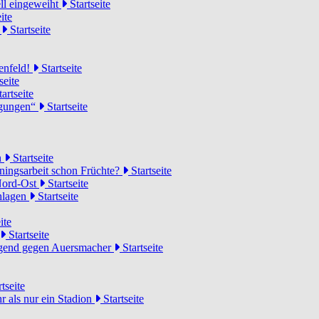
ell eingeweiht
Startseite
ite
d
Startseite
lenfeld!
Startseite
seite
artseite
ngungen“
Startseite
n
Startseite
ainingsarbeit schon Früchte?
Startseite
 Nord-Ost
Startseite
chlagen
Startseite
ite
Startseite
Jugend gegen Auersmacher
Startseite
tseite
 als nur ein Stadion
Startseite