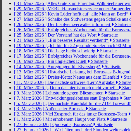
[ 31. März 2026 ]
Alles Gute zum Ehrentag: Willi Seebauer wi
[ 29. März 2026 ]
VEBU Hausmeisterservice neuer Partner der
[ 28. März 2026 ]
Kevin Lüder hofft auf „alle Mann an Bord“
[ 27. März 2026 ]
Schalke des Südwestens gegen Schalke aus 
[ 26. März 2026 ]
Der Insolvenzverwalter informiert
Startseit
[ 26. März 2026 ]
Erfolgreiches Wochenende für die Borussen
[ 25. März 2026 ]
Der Vorstand hat das Wort
Startseite
[ 21. März 2026 ]
„Ein besseres Resultat verdient!“
Startseite
[ 19. März 2026 ]
„Ich bin für 22 gesunde Spieler nach 90 Mi
[ 18. März 2026 ]
Die Lage bleibt schwierig
Startseite
[ 17. März 2026 ]
Erfolgreiches Wochenende für die Borussen
[ 16. März 2026 ]
Ein ungleiches Duell
Startseite
[ 14. März 2026 ]
Anregungen für Elversberg?
Startseite
[ 13. März 2026 ]
Historische Leistung bei Borussias B-Jugen
[ 12. März 2026 ]
Dreier-Kette: Neues aus dem Ellenfeld
Star
[ 11. März 2026 ]
Die nächste schwere (Lern)Aufgabe
Startse
[ 10. März 2026 ]
„Denn das hier ist noch nicht vorbei!“
Start
[ 9. März 2026 ]
Lehrstunde gegen Bliesmengen
Startseite
[ 7. März 2026 ]
Entwicklungserlebnisse statt Ergebnisse
Star
[ 5. März 2026 ]
„Der nächste Kandidat für die ZDF-Torwand
[ 3. März 2026 ]
Außenseiter Borussia
Startseite
[ 2. März 2026 ]
Viel Zuspruch für das junge Borussen-Team
[ 1. März 2026 ]
Mit erhobenem Haupt vom Platz
Startseite
[ 27. Februar 2026 ]
Quo vadis, Borussia?
Startseite
[ 27. Februar 2026 ]
„Wir hätten noch drei Stunden weiterspi