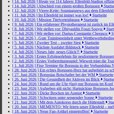
[ 14. Juli 2026 ]
Heute vor 114 Jahren: Ellenfeld-Stadion offizi
[ 14. Juli 2026 ]
Abschied von einem großen Borussen
Startse
[ 12. Juli 2026 ]
Vierer-Kette: Sonntagsnews aus dem Ellenfel
[ 11. Juli 2026 ]
Im Ellenfeld ist immer was los!
Startseite
[ 10. Juli 2026 ]
Mission Titelverteidigung
Startseite
[ 9. Juli 2026 ]
Ein erfahrener Physiotherapeut ist zurück im El
[ 8. Juli 2026 ]
Wir stellen vor: Dhiyauldin Fouzi Souysi
Start
[ 7. Juli 2026 ]
Wir stellen vor: Darius-Constantin Cherascu
St
[ 6. Juli 2026 ]
„Gute Trainingseinheit unter Wettbewerbsbedi
[ 5. Juli 2026 ]
Zweiter Test – zweiter Sieg
Startseite
[ 5. Juli 2026 ]
Nächste Ausfahrt Bildstock
Startseite
[ 4. Juli 2026 ]
Neues Jahr, neues Glück?!
Startseite
[ 3. Juli 2026 ]
Erstes Erfolgserlebnis für neuformierte Borusse
[ 2. Juli 2026 ]
Erstes Vorbereitungsspiel: Wieweit trägt die Tr
[ 1. Juli 2026 ]
Fixe Termine für Borussia in der Verbandsliga
[ 28. Juni 2026 ]
Ein echtes Borussen-Herz hat aufgehört zu s
[ 27. Juni 2026 ]
Borussias Botschafter bei der WM
Startseite
[ 26. Juni 2026 ]
Die Gesundheit der Aktiven im Blick
Startse
[ 24. Juni 2026 ]
Rund um die Uhr (fast) nur Borussia im Kopf
[ 23. Juni 2026 ]
Aufgeben gilt nicht: Hartnäckige Borussen-
[ 22. Juni 2026 ]
Dicke Brocken im August
Startseite
[ 21. Juni 2026 ]
Schwitzen unter sengender Sonne
Startseite
[ 21. Juni 2026 ]
Mit dem Autokorso durch die Hüttestadt
Star
[ 20. Juni 2026 ]
MEMENTO: Wir feiern unser Ellenfeld – mehr
[ 18. Juni 2026 ]
Neue Fan-Artikel eingetroffen!
Startseite