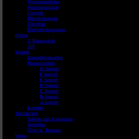
Vereinsspielplan
Stadionmagazin
Chronik
Mitgliedsantrag
Ellenfeld
Platzbelegungsplan
Aktive
1. Mannschaft
AH
Jugend
Jugendsponsoring
Mannschaften
G Jugend
F Jugend
E Jugend
D Jugend
C Jugend
B Jugend
A Jugend
Kontakt
Tischkicker
Tabelle und Ergebnisse
Spielplan
News u. Termine
Video