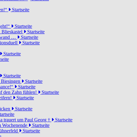
ten!“
Startseite
geht!“
Startseite
 Blieskastel
Startseite
Torwand …
Startseite
tionsduell
Startseite
Startseite
seite
Startseite
n Biesingen
Startseite
Chance!“
Startseite
uf den Zahn fühlen!
Startseite
eifern!
Startseite
rücken
Startseite
artseite
a trauert um Paul Georg †
Startseite
hem Wochenende
Startseite
Hühnerfeld
Startseite
e