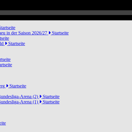
tartseite
neu in der Saison 2026/27
Startseite
tseite
eld
Startseite
tseite
rtseite
erg
Startseite
Bundesliga-Arena (2)
Startseite
Bundesliga-Arena (1)
Startseite
eite