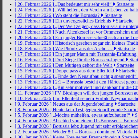
[ 26. Februar 2026 ]
„Das bedeutet mir sehr viel!“
Startseite
[ 24. Februar 2026 ]
„Will helfen, den Verein am Leben zu hal
[ 23. Februar 2026 ]
Wo steht die Borussia?
Startseite
[ 22. Februar 2026 ]
Ein unvergessliches Erlebnis
Startseite
[ 22. Februar 2026 ]
„Der Welt zeigen, dass Borussia nie unter
[ 21. Februar 2026 ]
Nach Altenkessel ist vor Ommersheim und
[ 20. Februar 2026 ]
Ein junger Borusse schießt sich an die 
[ 19. Februar 2026 ]
Historisch gesehen sogar ein kleines Tradi
[ 18. Februar 2026 ]
Wie Phönix aus der Asche …
Startseite
[ 17. Februar 2026 ]
Ein junger Mann mit Tasmania-Erfahrung
[ 16. Februar 2026 ]
Drei Siege für die Borussen-Jugend
Start
[ 15. Februar 2026 ]
Den Mutigen gehört die Welt
Startseite
[ 15. Februar 2026 ]
Doppelpass aus dem Ellenfeld
Startseite
[ 14. Februar 2026 ]
„Finde den Neuaufbau richtig spannend!“
[ 13. Februar 2026 ]
2:1 – Borussia besteht den Härtetest gege
[ 12. Februar 2026 ]
„Bin sehr motiviert und dankbar für die 
[ 11. Februar 2026 ]
FV Biesingen will den jungen Borussen a
[ 10. Februar 2026 ]
Im Ellenfeld seinem Vorbild Neymar nach
[ 9. Februar 2026 ]
Neues aus der Jugendabteilung
Startseite
[ 8. Februar 2026 ]
Heute kein Test gegen Sportfreunde Saarb
[ 5. Februar 2026 ]
„Möchte mithelfen, etwas aufzubauen!“
St
[ 4. Februar 2026 ]
Abschied von einem Ur-Borussen – Borussi
[ 3. Februar 2026 ]
Borussia lebt: Jugend mit sehr erfolgreic
[ 2. Februar 2026 ]
Wieder 8:1 – Borussia dominiert Viktoria 
[ 30. Januar 2026 ]
Keine Tore gegen Braunschweig
Startseit