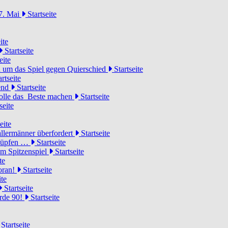
7. Mai
Startseite
ite
Startseite
eite
 um das Spiel gegen Quierschied
Startseite
rtseite
gend
Startseite
olle das Beste machen
Startseite
seite
eite
llermänner überfordert
Startseite
knüpfen …
Startseite
um Spitzenspiel
Startseite
te
voran!
Startseite
ite
Startseite
urde 90!
Startseite
Startseite