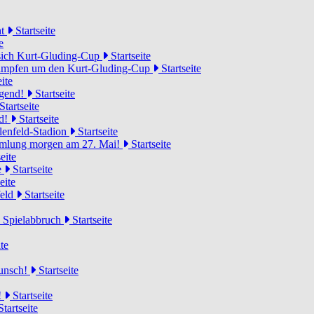
ht
Startseite
e
 sich Kurt-Gluding-Cup
Startseite
 kämpfen um den Kurt-Gluding-Cup
Startseite
ite
ugend!
Startseite
Startseite
nd!
Startseite
lenfeld-Stadion
Startseite
mmlung morgen am 27. Mai!
Startseite
eite
e
Startseite
eite
feld
Startseite
n Spielabbruch
Startseite
te
wunsch!
Startseite
!
Startseite
tartseite