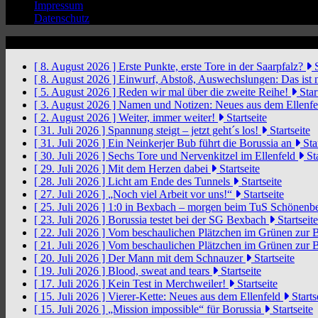
Impressum
Datenschutz
News Ticker
[ 8. August 2026 ]
Erste Punkte, erste Tore in der Saarpfalz?
S
[ 8. August 2026 ]
Einwurf, Abstoß, Auswechslungen: Das ist 
[ 5. August 2026 ]
Reden wir mal über die zweite Reihe!
Star
[ 3. August 2026 ]
Namen und Notizen: Neues aus dem Ellenf
[ 2. August 2026 ]
Weiter, immer weiter!
Startseite
[ 31. Juli 2026 ]
Spannung steigt – jetzt geht´s los!
Startseite
[ 31. Juli 2026 ]
Ein Neinkerjer Bub führt die Borussia an
Star
[ 30. Juli 2026 ]
Sechs Tore und Nervenkitzel im Ellenfeld
Sta
[ 29. Juli 2026 ]
Mit dem Herzen dabei
Startseite
[ 28. Juli 2026 ]
Licht am Ende des Tunnels
Startseite
[ 27. Juli 2026 ]
„Noch viel Arbeit vor uns!“
Startseite
[ 25. Juli 2026 ]
1:0 in Bexbach – morgen beim TuS Schönenb
[ 23. Juli 2026 ]
Borussia testet bei der SG Bexbach
Startseite
[ 22. Juli 2026 ]
Vom beschaulichen Plätzchen im Grünen zur 
[ 21. Juli 2026 ]
Vom beschaulichen Plätzchen im Grünen zur 
[ 20. Juli 2026 ]
Der Mann mit dem Schnauzer
Startseite
[ 19. Juli 2026 ]
Blood, sweat and tears
Startseite
[ 17. Juli 2026 ]
Kein Test in Merchweiler!
Startseite
[ 15. Juli 2026 ]
Vierer-Kette: Neues aus dem Ellenfeld
Starts
[ 15. Juli 2026 ]
„Mission impossible“ für Borussia
Startseite