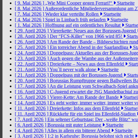
[ 9. Mai 2026 ]
„Wie Mini Cooper gegen Ferrari!“
Startseite
[ 8. Mai 2026 ]
Außerordentliche Mitgliederversammlung am 2
[ 7. Mai 2026 ]
Wieder klar verteilte Rollen
Startseite
[ 4. Mai 2026 ]
Spiel in Limbach früh gelaufen
Startseite
[ 1. Mai 2026 ]
Hoffnung auf ein ordentliches Resultat
Startse
[ 29. April 2026 ]
Viererkette: Neues aus der Borussen-Jugend
[ 28. April 2026 ]
Der “FCS-Killer” von 1966 wird 85!
Starts
[ 26. April 2026 ]
Am Rande der Bande – Bildgeschichten rund
[ 25. April 2026 ]
Ein torreicher Abend in der Saarlandliga
Sta
[ 24. April 2026 ]
Doppelpass: Aktuelles aus der Borussen-Ju
[ 23. April 2026 ]
Auch gegen die Wambe aus der Außenseiterr
[ 22. April 2026 ]
Dreierkette – News aus dem Ellenfeld
Start
[ 21. April 2026 ]
You´ll never walk alone
Startseite
[ 21. April 2026 ]
Doppelpass mit der Borussen-Jugend
Starts
[ 20. April 2026 ]
Borussias Rumpftruppe gegen Ballweilers Ba
[ 17. April 2026 ]
An die Leistung vom Schwalbach-Spiel an
[ 16. April 2026 ]
C-Jugend erwartet die JSG Mandelbachtal z
[ 15. April 2026 ]
Vierer-Kette: Am Rande der Bande
Startsei
[ 14. April 2026 ]
Es geht weiter, immer weiter, immer weiter 
[ 11. April 2026 ]
Dreierkette: Infos aus dem Ellenfeld
Startse
[ 11. April 2026 ]
Rückkehr für ein Spiel ins Ellenfeld-Stadion
[ 7. April 2026 ]
Ein seltener Geburtstag: Der „weiße Blitz“ w
[ 6. April 2026 ]
Borussia mit guter Leistung
Startseite
[ 4. April 2026 ]
Alles in allem ein bitterer Abend
Startseite
[ 3. April 2026 ]
1:2 in Karlsruhe: Borussia belohnt sich nicht