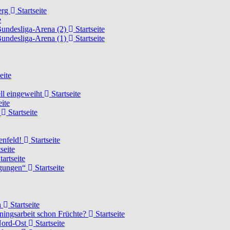
erg
Startseite
e
Bundesliga-Arena (2)
Startseite
Bundesliga-Arena (1)
Startseite
eite
ell eingeweiht
Startseite
eite
d
Startseite
lenfeld!
Startseite
seite
tartseite
ngungen“
Startseite
n
Startseite
ainingsarbeit schon Früchte?
Startseite
 Nord-Ost
Startseite