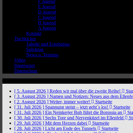
F Jugend
E Jugend
D Jugend
C Jugend
B Jugend
A Jugend
Kontakt
Tischkicker
Tabelle und Ergebnisse
Spielplan
News u. Termine
Video
Impressum
Datenschutz
News Ticker
[ 5. August 2026 ]
Reden wir mal über die zweite Reihe!
Star
[ 3. August 2026 ]
Namen und Notizen: Neues aus dem Ellenf
[ 2. August 2026 ]
Weiter, immer weiter!
Startseite
[ 31. Juli 2026 ]
Spannung steigt – jetzt geht´s los!
Startseite
[ 31. Juli 2026 ]
Ein Neinkerjer Bub führt die Borussia an
Sta
[ 30. Juli 2026 ]
Sechs Tore und Nervenkitzel im Ellenfeld
St
[ 29. Juli 2026 ]
Mit dem Herzen dabei
Startseite
[ 28. Juli 2026 ]
Licht am Ende des Tunnels
Startseite