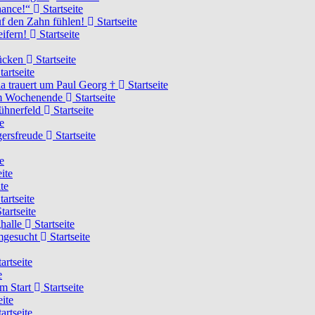
Chance!“
Startseite
uf den Zahn fühlen!
Startseite
eifern!
Startseite
rücken
Startseite
tartseite
a trauert um Paul Georg †
Startseite
hem Wochenende
Startseite
Hühnerfeld
Startseite
e
ägersfreude
Startseite
e
ite
te
tartseite
tartseite
ghalle
Startseite
imgesucht
Startseite
artseite
e
am Start
Startseite
eite
artseite