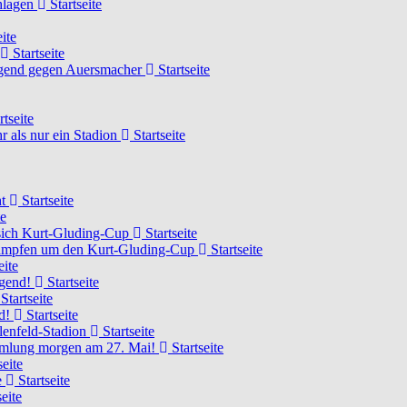
chlagen
Startseite
ite
Startseite
Jugend gegen Auersmacher
Startseite
rtseite
 als nur ein Stadion
Startseite
ht
Startseite
te
 sich Kurt-Gluding-Cup
Startseite
 kämpfen um den Kurt-Gluding-Cup
Startseite
eite
ugend!
Startseite
Startseite
nd!
Startseite
lenfeld-Stadion
Startseite
mmlung morgen am 27. Mai!
Startseite
seite
e
Startseite
eite