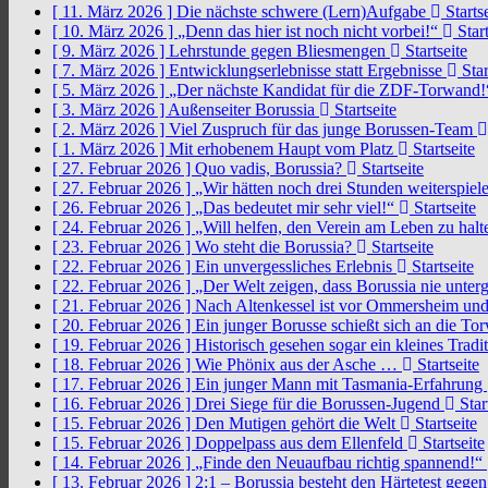
[ 11. März 2026 ]
Die nächste schwere (Lern)Aufgabe
Startse
[ 10. März 2026 ]
„Denn das hier ist noch nicht vorbei!“
Start
[ 9. März 2026 ]
Lehrstunde gegen Bliesmengen
Startseite
[ 7. März 2026 ]
Entwicklungserlebnisse statt Ergebnisse
Star
[ 5. März 2026 ]
„Der nächste Kandidat für die ZDF-Torwand
[ 3. März 2026 ]
Außenseiter Borussia
Startseite
[ 2. März 2026 ]
Viel Zuspruch für das junge Borussen-Team
[ 1. März 2026 ]
Mit erhobenem Haupt vom Platz
Startseite
[ 27. Februar 2026 ]
Quo vadis, Borussia?
Startseite
[ 27. Februar 2026 ]
„Wir hätten noch drei Stunden weiterspi
[ 26. Februar 2026 ]
„Das bedeutet mir sehr viel!“
Startseite
[ 24. Februar 2026 ]
„Will helfen, den Verein am Leben zu hal
[ 23. Februar 2026 ]
Wo steht die Borussia?
Startseite
[ 22. Februar 2026 ]
Ein unvergessliches Erlebnis
Startseite
[ 22. Februar 2026 ]
„Der Welt zeigen, dass Borussia nie unter
[ 21. Februar 2026 ]
Nach Altenkessel ist vor Ommersheim und
[ 20. Februar 2026 ]
Ein junger Borusse schießt sich an die 
[ 19. Februar 2026 ]
Historisch gesehen sogar ein kleines Tradi
[ 18. Februar 2026 ]
Wie Phönix aus der Asche …
Startseite
[ 17. Februar 2026 ]
Ein junger Mann mit Tasmania-Erfahrung
[ 16. Februar 2026 ]
Drei Siege für die Borussen-Jugend
Star
[ 15. Februar 2026 ]
Den Mutigen gehört die Welt
Startseite
[ 15. Februar 2026 ]
Doppelpass aus dem Ellenfeld
Startseite
[ 14. Februar 2026 ]
„Finde den Neuaufbau richtig spannend!“
[ 13. Februar 2026 ]
2:1 – Borussia besteht den Härtetest gege