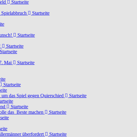
feld
Startseite
n Spielabbruch
Startseite
ite
wunsch!
Startseite
!
Startseite
Startseite
7. Mai
Startseite
ite
Startseite
eite
 um das Spiel gegen Quierschied
Startseite
artseite
gend
Startseite
olle das Beste machen
Startseite
seite
eite
llermänner überfordert
Startseite