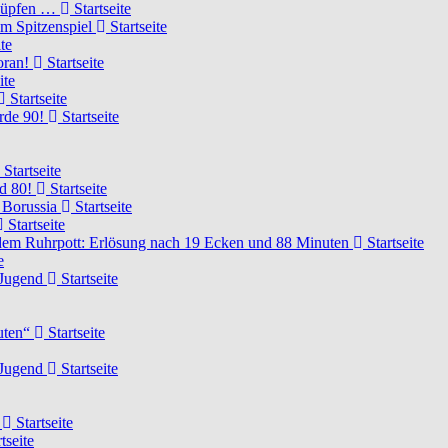
knüpfen …
Startseite
um Spitzenspiel
Startseite
te
voran!
Startseite
ite
Startseite
urde 90!
Startseite
Startseite
rd 80!
Startseite
 Borussia
Startseite
Startseite
dem Ruhrpott: Erlösung nach 19 Ecken und 88 Minuten
Startseite
e
-Jugend
Startseite
nuten“
Startseite
-Jugend
Startseite
d
Startseite
tseite