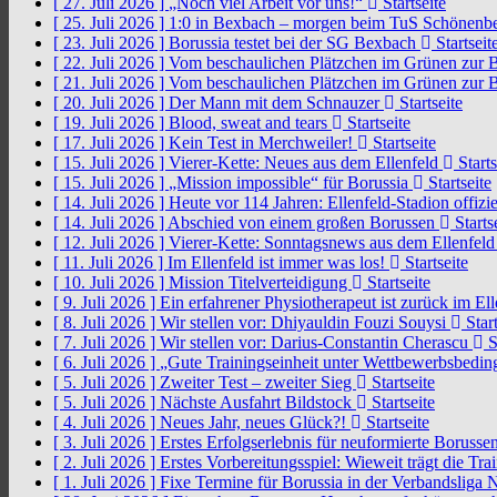
[ 27. Juli 2026 ]
„Noch viel Arbeit vor uns!“
Startseite
[ 25. Juli 2026 ]
1:0 in Bexbach – morgen beim TuS Schönenb
[ 23. Juli 2026 ]
Borussia testet bei der SG Bexbach
Startseit
[ 22. Juli 2026 ]
Vom beschaulichen Plätzchen im Grünen zur 
[ 21. Juli 2026 ]
Vom beschaulichen Plätzchen im Grünen zur 
[ 20. Juli 2026 ]
Der Mann mit dem Schnauzer
Startseite
[ 19. Juli 2026 ]
Blood, sweat and tears
Startseite
[ 17. Juli 2026 ]
Kein Test in Merchweiler!
Startseite
[ 15. Juli 2026 ]
Vierer-Kette: Neues aus dem Ellenfeld
Starts
[ 15. Juli 2026 ]
„Mission impossible“ für Borussia
Startseite
[ 14. Juli 2026 ]
Heute vor 114 Jahren: Ellenfeld-Stadion offizi
[ 14. Juli 2026 ]
Abschied von einem großen Borussen
Starts
[ 12. Juli 2026 ]
Vierer-Kette: Sonntagsnews aus dem Ellenfel
[ 11. Juli 2026 ]
Im Ellenfeld ist immer was los!
Startseite
[ 10. Juli 2026 ]
Mission Titelverteidigung
Startseite
[ 9. Juli 2026 ]
Ein erfahrener Physiotherapeut ist zurück im El
[ 8. Juli 2026 ]
Wir stellen vor: Dhiyauldin Fouzi Souysi
Start
[ 7. Juli 2026 ]
Wir stellen vor: Darius-Constantin Cherascu
S
[ 6. Juli 2026 ]
„Gute Trainingseinheit unter Wettbewerbsbedi
[ 5. Juli 2026 ]
Zweiter Test – zweiter Sieg
Startseite
[ 5. Juli 2026 ]
Nächste Ausfahrt Bildstock
Startseite
[ 4. Juli 2026 ]
Neues Jahr, neues Glück?!
Startseite
[ 3. Juli 2026 ]
Erstes Erfolgserlebnis für neuformierte Borusse
[ 2. Juli 2026 ]
Erstes Vorbereitungsspiel: Wieweit trägt die Tr
[ 1. Juli 2026 ]
Fixe Termine für Borussia in der Verbandsliga