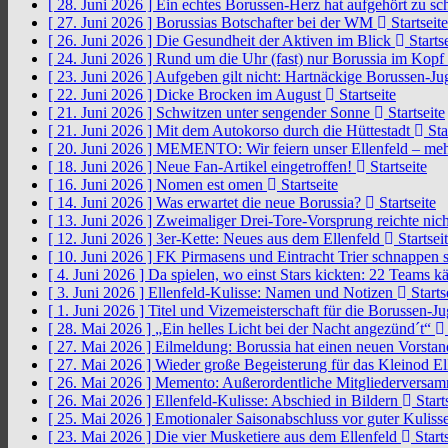
[ 28. Juni 2026 ]
Ein echtes Borussen-Herz hat aufgehört zu s
[ 27. Juni 2026 ]
Borussias Botschafter bei der WM
Startseite
[ 26. Juni 2026 ]
Die Gesundheit der Aktiven im Blick
Startse
[ 24. Juni 2026 ]
Rund um die Uhr (fast) nur Borussia im Kopf
[ 23. Juni 2026 ]
Aufgeben gilt nicht: Hartnäckige Borussen-
[ 22. Juni 2026 ]
Dicke Brocken im August
Startseite
[ 21. Juni 2026 ]
Schwitzen unter sengender Sonne
Startseite
[ 21. Juni 2026 ]
Mit dem Autokorso durch die Hüttestadt
Sta
[ 20. Juni 2026 ]
MEMENTO: Wir feiern unser Ellenfeld – mehr
[ 18. Juni 2026 ]
Neue Fan-Artikel eingetroffen!
Startseite
[ 16. Juni 2026 ]
Nomen est omen
Startseite
[ 14. Juni 2026 ]
Was erwartet die neue Borussia?
Startseite
[ 13. Juni 2026 ]
Zweimaliger Drei-Tore-Vorsprung reichte nic
[ 12. Juni 2026 ]
3er-Kette: Neues aus dem Ellenfeld
Startsei
[ 10. Juni 2026 ]
FK Pirmasens und Eintracht Trier schnappen
[ 4. Juni 2026 ]
Da spielen, wo einst Stars kickten: 22 Teams
[ 3. Juni 2026 ]
Ellenfeld-Kulisse: Namen und Notizen
Starts
[ 1. Juni 2026 ]
Titel und Vizemeisterschaft für die Borussen-J
[ 28. Mai 2026 ]
„Ein helles Licht bei der Nacht angezünd´t“
[ 27. Mai 2026 ]
Eilmeldung: Borussia hat einen neuen Vorsta
[ 27. Mai 2026 ]
Wieder große Begeisterung für das Kleinod El
[ 26. Mai 2026 ]
Memento: Außerordentliche Mitgliederversa
[ 26. Mai 2026 ]
Ellenfeld-Kulisse: Abschied in Bildern
Start
[ 25. Mai 2026 ]
Emotionaler Saisonabschluss vor guter Kuliss
[ 23. Mai 2026 ]
Die vier Musketiere aus dem Ellenfeld
Starts