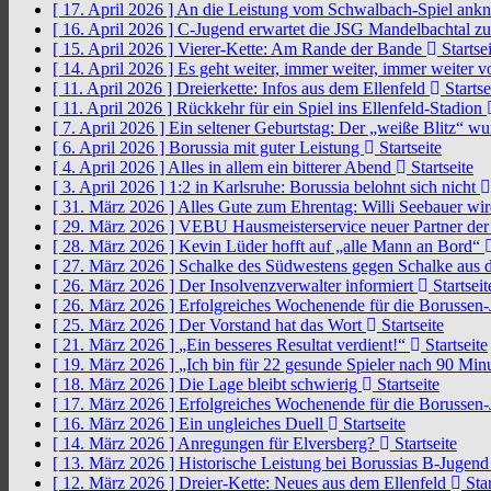
[ 17. April 2026 ]
An die Leistung vom Schwalbach-Spiel an
[ 16. April 2026 ]
C-Jugend erwartet die JSG Mandelbachtal z
[ 15. April 2026 ]
Vierer-Kette: Am Rande der Bande
Startsei
[ 14. April 2026 ]
Es geht weiter, immer weiter, immer weiter 
[ 11. April 2026 ]
Dreierkette: Infos aus dem Ellenfeld
Startse
[ 11. April 2026 ]
Rückkehr für ein Spiel ins Ellenfeld-Stadion
[ 7. April 2026 ]
Ein seltener Geburtstag: Der „weiße Blitz“ w
[ 6. April 2026 ]
Borussia mit guter Leistung
Startseite
[ 4. April 2026 ]
Alles in allem ein bitterer Abend
Startseite
[ 3. April 2026 ]
1:2 in Karlsruhe: Borussia belohnt sich nicht
[ 31. März 2026 ]
Alles Gute zum Ehrentag: Willi Seebauer wi
[ 29. März 2026 ]
VEBU Hausmeisterservice neuer Partner der
[ 28. März 2026 ]
Kevin Lüder hofft auf „alle Mann an Bord“
[ 27. März 2026 ]
Schalke des Südwestens gegen Schalke aus 
[ 26. März 2026 ]
Der Insolvenzverwalter informiert
Startseit
[ 26. März 2026 ]
Erfolgreiches Wochenende für die Borussen
[ 25. März 2026 ]
Der Vorstand hat das Wort
Startseite
[ 21. März 2026 ]
„Ein besseres Resultat verdient!“
Startseite
[ 19. März 2026 ]
„Ich bin für 22 gesunde Spieler nach 90 Mi
[ 18. März 2026 ]
Die Lage bleibt schwierig
Startseite
[ 17. März 2026 ]
Erfolgreiches Wochenende für die Borussen
[ 16. März 2026 ]
Ein ungleiches Duell
Startseite
[ 14. März 2026 ]
Anregungen für Elversberg?
Startseite
[ 13. März 2026 ]
Historische Leistung bei Borussias B-Jugen
[ 12. März 2026 ]
Dreier-Kette: Neues aus dem Ellenfeld
Star