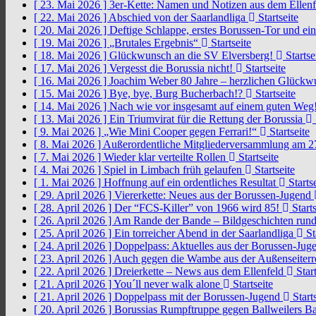
[ 23. Mai 2026 ]
3er-Kette: Namen und Notizen aus dem Ellen
[ 22. Mai 2026 ]
Abschied von der Saarlandliga
Startseite
[ 20. Mai 2026 ]
Deftige Schlappe, erstes Borussen-Tor und ei
[ 19. Mai 2026 ]
„Brutales Ergebnis“
Startseite
[ 18. Mai 2026 ]
Glückwunsch an die SV Elversberg!
Startse
[ 17. Mai 2026 ]
Vergesst die Borussia nicht!
Startseite
[ 16. Mai 2026 ]
Joachim Weber 80 Jahre – herzlichen Glück
[ 15. Mai 2026 ]
Bye, bye, Burg Bucherbach!?
Startseite
[ 14. Mai 2026 ]
Nach wie vor insgesamt auf einem guten Weg
[ 13. Mai 2026 ]
Ein Triumvirat für die Rettung der Borussia
[ 9. Mai 2026 ]
„Wie Mini Cooper gegen Ferrari!“
Startseite
[ 8. Mai 2026 ]
Außerordentliche Mitgliederversammlung am 2
[ 7. Mai 2026 ]
Wieder klar verteilte Rollen
Startseite
[ 4. Mai 2026 ]
Spiel in Limbach früh gelaufen
Startseite
[ 1. Mai 2026 ]
Hoffnung auf ein ordentliches Resultat
Startse
[ 29. April 2026 ]
Viererkette: Neues aus der Borussen-Jugend
[ 28. April 2026 ]
Der “FCS-Killer” von 1966 wird 85!
Starts
[ 26. April 2026 ]
Am Rande der Bande – Bildgeschichten rund
[ 25. April 2026 ]
Ein torreicher Abend in der Saarlandliga
St
[ 24. April 2026 ]
Doppelpass: Aktuelles aus der Borussen-Ju
[ 23. April 2026 ]
Auch gegen die Wambe aus der Außenseiterr
[ 22. April 2026 ]
Dreierkette – News aus dem Ellenfeld
Start
[ 21. April 2026 ]
You´ll never walk alone
Startseite
[ 21. April 2026 ]
Doppelpass mit der Borussen-Jugend
Starts
[ 20. April 2026 ]
Borussias Rumpftruppe gegen Ballweilers Ba