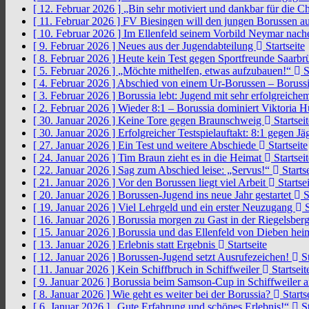
[ 12. Februar 2026 ]
„Bin sehr motiviert und dankbar für die 
[ 11. Februar 2026 ]
FV Biesingen will den jungen Borussen a
[ 10. Februar 2026 ]
Im Ellenfeld seinem Vorbild Neymar nach
[ 9. Februar 2026 ]
Neues aus der Jugendabteilung
Startseite
[ 8. Februar 2026 ]
Heute kein Test gegen Sportfreunde Saarb
[ 5. Februar 2026 ]
„Möchte mithelfen, etwas aufzubauen!“
S
[ 4. Februar 2026 ]
Abschied von einem Ur-Borussen – Borussi
[ 3. Februar 2026 ]
Borussia lebt: Jugend mit sehr erfolgreic
[ 2. Februar 2026 ]
Wieder 8:1 – Borussia dominiert Viktoria 
[ 30. Januar 2026 ]
Keine Tore gegen Braunschweig
Startseit
[ 30. Januar 2026 ]
Erfolgreicher Testspielauftakt: 8:1 gegen J
[ 27. Januar 2026 ]
Ein Test und weitere Abschiede
Startseite
[ 24. Januar 2026 ]
Tim Braun zieht es in die Heimat
Startseit
[ 22. Januar 2026 ]
Sag zum Abschied leise: „Servus!“
Startse
[ 21. Januar 2026 ]
Vor den Borussen liegt viel Arbeit
Startsei
[ 20. Januar 2026 ]
Borussen-Jugend ins neue Jahr gestartet
S
[ 19. Januar 2026 ]
Viel Lehrgeld und ein erster Neuzugang
S
[ 16. Januar 2026 ]
Borussia morgen zu Gast in der Riegelsber
[ 15. Januar 2026 ]
Borussia und das Ellenfeld von Dieben he
[ 13. Januar 2026 ]
Erlebnis statt Ergebnis
Startseite
[ 12. Januar 2026 ]
Borussen-Jugend setzt Ausrufezeichen!
St
[ 11. Januar 2026 ]
Kein Schiffbruch in Schiffweiler
Startseit
[ 9. Januar 2026 ]
Borussia beim Samson-Cup in Schiffweiler 
[ 8. Januar 2026 ]
Wie geht es weiter bei der Borussia?
Starts
[ 6. Januar 2026 ]
„Gute Erfahrung und schönes Erlebnis!“
St