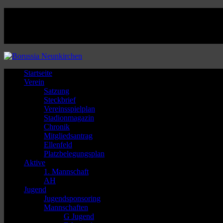
Facebook
Twitter
Instagram
Youtube
Startseite
Verein
Satzung
Steckbrief
Vereinsspielplan
Stadionmagazin
Chronik
Mitgliedsantrag
Ellenfeld
Platzbelegungsplan
Aktive
1. Mannschaft
AH
Jugend
Jugendsponsoring
Mannschaften
G Jugend