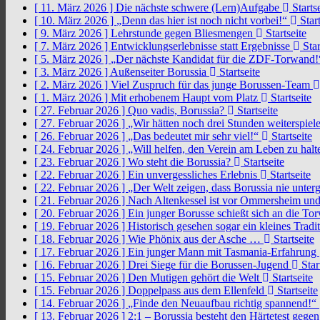
[ 11. März 2026 ]
Die nächste schwere (Lern)Aufgabe
Startse
[ 10. März 2026 ]
„Denn das hier ist noch nicht vorbei!“
Start
[ 9. März 2026 ]
Lehrstunde gegen Bliesmengen
Startseite
[ 7. März 2026 ]
Entwicklungserlebnisse statt Ergebnisse
Star
[ 5. März 2026 ]
„Der nächste Kandidat für die ZDF-Torwand
[ 3. März 2026 ]
Außenseiter Borussia
Startseite
[ 2. März 2026 ]
Viel Zuspruch für das junge Borussen-Team
[ 1. März 2026 ]
Mit erhobenem Haupt vom Platz
Startseite
[ 27. Februar 2026 ]
Quo vadis, Borussia?
Startseite
[ 27. Februar 2026 ]
„Wir hätten noch drei Stunden weiterspi
[ 26. Februar 2026 ]
„Das bedeutet mir sehr viel!“
Startseite
[ 24. Februar 2026 ]
„Will helfen, den Verein am Leben zu hal
[ 23. Februar 2026 ]
Wo steht die Borussia?
Startseite
[ 22. Februar 2026 ]
Ein unvergessliches Erlebnis
Startseite
[ 22. Februar 2026 ]
„Der Welt zeigen, dass Borussia nie unter
[ 21. Februar 2026 ]
Nach Altenkessel ist vor Ommersheim und
[ 20. Februar 2026 ]
Ein junger Borusse schießt sich an die 
[ 19. Februar 2026 ]
Historisch gesehen sogar ein kleines Tradi
[ 18. Februar 2026 ]
Wie Phönix aus der Asche …
Startseite
[ 17. Februar 2026 ]
Ein junger Mann mit Tasmania-Erfahrung
[ 16. Februar 2026 ]
Drei Siege für die Borussen-Jugend
Star
[ 15. Februar 2026 ]
Den Mutigen gehört die Welt
Startseite
[ 15. Februar 2026 ]
Doppelpass aus dem Ellenfeld
Startseite
[ 14. Februar 2026 ]
„Finde den Neuaufbau richtig spannend!“
[ 13. Februar 2026 ]
2:1 – Borussia besteht den Härtetest gege