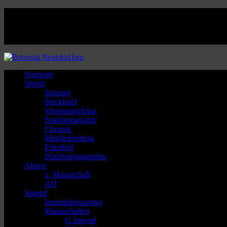
Facebook
Twitter
Instagram
Youtube
Startseite
Verein
Satzung
Steckbrief
Vereinsspielplan
Stadionmagazin
Chronik
Mitgliedsantrag
Ellenfeld
Platzbelegungsplan
Aktive
1. Mannschaft
AH
Jugend
Jugendsponsoring
Mannschaften
G Jugend