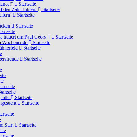
Chance!“
Startseite
uf den Zahn fühlen!
Startseite
eifern!
Startseite
rücken
Startseite
tartseite
a trauert um Paul Georg †
Startseite
hem Wochenende
Startseite
Hühnerfeld
Startseite
e
ägersfreude
Startseite
e
ite
te
tartseite
tartseite
ghalle
Startseite
imgesucht
Startseite
artseite
e
am Start
Startseite
eite
artseite