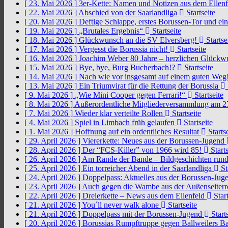
[ 23. Mai 2026 ]
3er-Kette: Namen und Notizen aus dem Ellen
[ 22. Mai 2026 ]
Abschied von der Saarlandliga
Startseite
[ 20. Mai 2026 ]
Deftige Schlappe, erstes Borussen-Tor und ei
[ 19. Mai 2026 ]
„Brutales Ergebnis“
Startseite
[ 18. Mai 2026 ]
Glückwunsch an die SV Elversberg!
Startse
[ 17. Mai 2026 ]
Vergesst die Borussia nicht!
Startseite
[ 16. Mai 2026 ]
Joachim Weber 80 Jahre – herzlichen Glück
[ 15. Mai 2026 ]
Bye, bye, Burg Bucherbach!?
Startseite
[ 14. Mai 2026 ]
Nach wie vor insgesamt auf einem guten Weg
[ 13. Mai 2026 ]
Ein Triumvirat für die Rettung der Borussia
[ 9. Mai 2026 ]
„Wie Mini Cooper gegen Ferrari!“
Startseite
[ 8. Mai 2026 ]
Außerordentliche Mitgliederversammlung am 2
[ 7. Mai 2026 ]
Wieder klar verteilte Rollen
Startseite
[ 4. Mai 2026 ]
Spiel in Limbach früh gelaufen
Startseite
[ 1. Mai 2026 ]
Hoffnung auf ein ordentliches Resultat
Startse
[ 29. April 2026 ]
Viererkette: Neues aus der Borussen-Jugend
[ 28. April 2026 ]
Der “FCS-Killer” von 1966 wird 85!
Starts
[ 26. April 2026 ]
Am Rande der Bande – Bildgeschichten rund
[ 25. April 2026 ]
Ein torreicher Abend in der Saarlandliga
St
[ 24. April 2026 ]
Doppelpass: Aktuelles aus der Borussen-Ju
[ 23. April 2026 ]
Auch gegen die Wambe aus der Außenseiterr
[ 22. April 2026 ]
Dreierkette – News aus dem Ellenfeld
Start
[ 21. April 2026 ]
You´ll never walk alone
Startseite
[ 21. April 2026 ]
Doppelpass mit der Borussen-Jugend
Starts
[ 20. April 2026 ]
Borussias Rumpftruppe gegen Ballweilers Ba