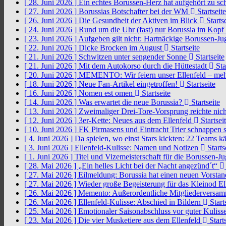
[ 28. Juni 2026 ]
Ein echtes Borussen-Herz hat aufgehört zu s
[ 27. Juni 2026 ]
Borussias Botschafter bei der WM
Startseite
[ 26. Juni 2026 ]
Die Gesundheit der Aktiven im Blick
Startse
[ 24. Juni 2026 ]
Rund um die Uhr (fast) nur Borussia im Kopf
[ 23. Juni 2026 ]
Aufgeben gilt nicht: Hartnäckige Borussen-
[ 22. Juni 2026 ]
Dicke Brocken im August
Startseite
[ 21. Juni 2026 ]
Schwitzen unter sengender Sonne
Startseite
[ 21. Juni 2026 ]
Mit dem Autokorso durch die Hüttestadt
Sta
[ 20. Juni 2026 ]
MEMENTO: Wir feiern unser Ellenfeld – mehr
[ 18. Juni 2026 ]
Neue Fan-Artikel eingetroffen!
Startseite
[ 16. Juni 2026 ]
Nomen est omen
Startseite
[ 14. Juni 2026 ]
Was erwartet die neue Borussia?
Startseite
[ 13. Juni 2026 ]
Zweimaliger Drei-Tore-Vorsprung reichte nic
[ 12. Juni 2026 ]
3er-Kette: Neues aus dem Ellenfeld
Startsei
[ 10. Juni 2026 ]
FK Pirmasens und Eintracht Trier schnappen
[ 4. Juni 2026 ]
Da spielen, wo einst Stars kickten: 22 Teams
[ 3. Juni 2026 ]
Ellenfeld-Kulisse: Namen und Notizen
Starts
[ 1. Juni 2026 ]
Titel und Vizemeisterschaft für die Borussen-J
[ 28. Mai 2026 ]
„Ein helles Licht bei der Nacht angezünd´t“
[ 27. Mai 2026 ]
Eilmeldung: Borussia hat einen neuen Vorsta
[ 27. Mai 2026 ]
Wieder große Begeisterung für das Kleinod El
[ 26. Mai 2026 ]
Memento: Außerordentliche Mitgliederversa
[ 26. Mai 2026 ]
Ellenfeld-Kulisse: Abschied in Bildern
Start
[ 25. Mai 2026 ]
Emotionaler Saisonabschluss vor guter Kuliss
[ 23. Mai 2026 ]
Die vier Musketiere aus dem Ellenfeld
Starts