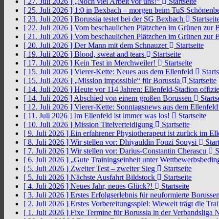
[ 27. Juli 2026 ]
„Noch viel Arbeit vor uns!“
Startseite
[ 25. Juli 2026 ]
1:0 in Bexbach – morgen beim TuS Schönenb
[ 23. Juli 2026 ]
Borussia testet bei der SG Bexbach
Startseit
[ 22. Juli 2026 ]
Vom beschaulichen Plätzchen im Grünen zur 
[ 21. Juli 2026 ]
Vom beschaulichen Plätzchen im Grünen zur 
[ 20. Juli 2026 ]
Der Mann mit dem Schnauzer
Startseite
[ 19. Juli 2026 ]
Blood, sweat and tears
Startseite
[ 17. Juli 2026 ]
Kein Test in Merchweiler!
Startseite
[ 15. Juli 2026 ]
Vierer-Kette: Neues aus dem Ellenfeld
Starts
[ 15. Juli 2026 ]
„Mission impossible“ für Borussia
Startseite
[ 14. Juli 2026 ]
Heute vor 114 Jahren: Ellenfeld-Stadion offizi
[ 14. Juli 2026 ]
Abschied von einem großen Borussen
Starts
[ 12. Juli 2026 ]
Vierer-Kette: Sonntagsnews aus dem Ellenfel
[ 11. Juli 2026 ]
Im Ellenfeld ist immer was los!
Startseite
[ 10. Juli 2026 ]
Mission Titelverteidigung
Startseite
[ 9. Juli 2026 ]
Ein erfahrener Physiotherapeut ist zurück im El
[ 8. Juli 2026 ]
Wir stellen vor: Dhiyauldin Fouzi Souysi
Start
[ 7. Juli 2026 ]
Wir stellen vor: Darius-Constantin Cherascu
S
[ 6. Juli 2026 ]
„Gute Trainingseinheit unter Wettbewerbsbedi
[ 5. Juli 2026 ]
Zweiter Test – zweiter Sieg
Startseite
[ 5. Juli 2026 ]
Nächste Ausfahrt Bildstock
Startseite
[ 4. Juli 2026 ]
Neues Jahr, neues Glück?!
Startseite
[ 3. Juli 2026 ]
Erstes Erfolgserlebnis für neuformierte Borusse
[ 2. Juli 2026 ]
Erstes Vorbereitungsspiel: Wieweit trägt die Tr
[ 1. Juli 2026 ]
Fixe Termine für Borussia in der Verbandsliga