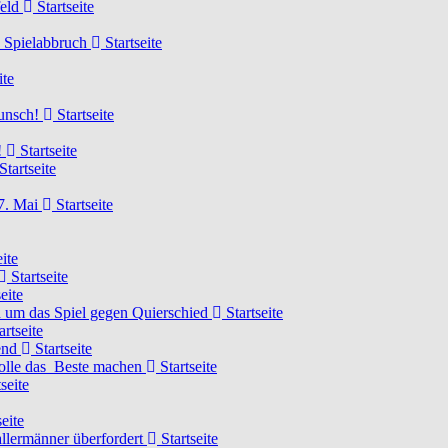
feld
Startseite
n Spielabbruch
Startseite
ite
wunsch!
Startseite
!
Startseite
Startseite
7. Mai
Startseite
ite
Startseite
eite
 um das Spiel gegen Quierschied
Startseite
artseite
gend
Startseite
olle das Beste machen
Startseite
seite
eite
llermänner überfordert
Startseite