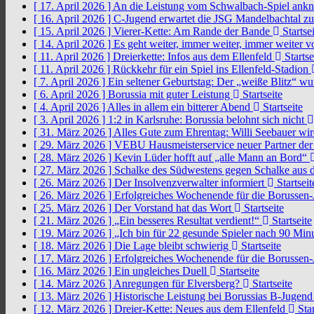
[ 17. April 2026 ]
An die Leistung vom Schwalbach-Spiel an
[ 16. April 2026 ]
C-Jugend erwartet die JSG Mandelbachtal z
[ 15. April 2026 ]
Vierer-Kette: Am Rande der Bande
Startsei
[ 14. April 2026 ]
Es geht weiter, immer weiter, immer weiter 
[ 11. April 2026 ]
Dreierkette: Infos aus dem Ellenfeld
Startse
[ 11. April 2026 ]
Rückkehr für ein Spiel ins Ellenfeld-Stadion
[ 7. April 2026 ]
Ein seltener Geburtstag: Der „weiße Blitz“ w
[ 6. April 2026 ]
Borussia mit guter Leistung
Startseite
[ 4. April 2026 ]
Alles in allem ein bitterer Abend
Startseite
[ 3. April 2026 ]
1:2 in Karlsruhe: Borussia belohnt sich nicht
[ 31. März 2026 ]
Alles Gute zum Ehrentag: Willi Seebauer wi
[ 29. März 2026 ]
VEBU Hausmeisterservice neuer Partner der
[ 28. März 2026 ]
Kevin Lüder hofft auf „alle Mann an Bord“
[ 27. März 2026 ]
Schalke des Südwestens gegen Schalke aus 
[ 26. März 2026 ]
Der Insolvenzverwalter informiert
Startseit
[ 26. März 2026 ]
Erfolgreiches Wochenende für die Borussen
[ 25. März 2026 ]
Der Vorstand hat das Wort
Startseite
[ 21. März 2026 ]
„Ein besseres Resultat verdient!“
Startseite
[ 19. März 2026 ]
„Ich bin für 22 gesunde Spieler nach 90 Mi
[ 18. März 2026 ]
Die Lage bleibt schwierig
Startseite
[ 17. März 2026 ]
Erfolgreiches Wochenende für die Borussen
[ 16. März 2026 ]
Ein ungleiches Duell
Startseite
[ 14. März 2026 ]
Anregungen für Elversberg?
Startseite
[ 13. März 2026 ]
Historische Leistung bei Borussias B-Jugen
[ 12. März 2026 ]
Dreier-Kette: Neues aus dem Ellenfeld
Star