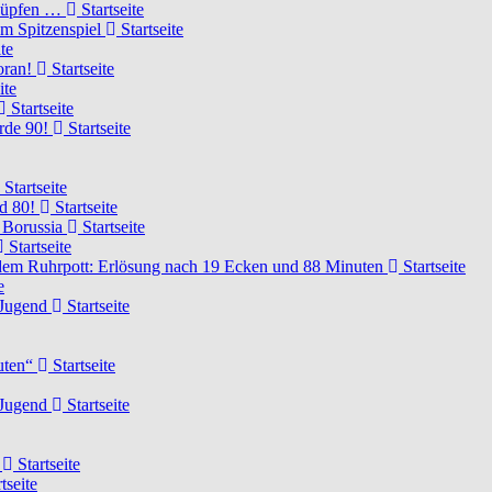
knüpfen …
Startseite
um Spitzenspiel
Startseite
te
voran!
Startseite
ite
Startseite
urde 90!
Startseite
Startseite
rd 80!
Startseite
 Borussia
Startseite
Startseite
dem Ruhrpott: Erlösung nach 19 Ecken und 88 Minuten
Startseite
e
-Jugend
Startseite
nuten“
Startseite
-Jugend
Startseite
d
Startseite
tseite