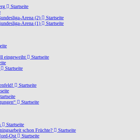
erg
Startseite
e
Bundesliga-Arena (2)
Startseite
Bundesliga-Arena (1)
Startseite
eite
ell eingeweiht
Startseite
eite
d
Startseite
lenfeld!
Startseite
seite
tartseite
ngungen“
Startseite
n
Startseite
ainingsarbeit schon Früchte?
Startseite
 Nord-Ost
Startseite