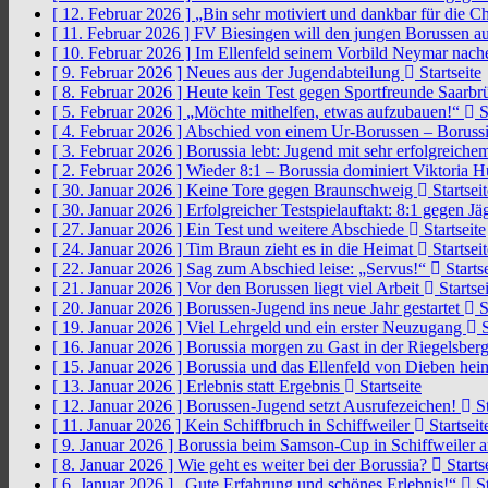
[ 12. Februar 2026 ]
„Bin sehr motiviert und dankbar für die 
[ 11. Februar 2026 ]
FV Biesingen will den jungen Borussen a
[ 10. Februar 2026 ]
Im Ellenfeld seinem Vorbild Neymar nach
[ 9. Februar 2026 ]
Neues aus der Jugendabteilung
Startseite
[ 8. Februar 2026 ]
Heute kein Test gegen Sportfreunde Saarb
[ 5. Februar 2026 ]
„Möchte mithelfen, etwas aufzubauen!“
S
[ 4. Februar 2026 ]
Abschied von einem Ur-Borussen – Borussi
[ 3. Februar 2026 ]
Borussia lebt: Jugend mit sehr erfolgreic
[ 2. Februar 2026 ]
Wieder 8:1 – Borussia dominiert Viktoria 
[ 30. Januar 2026 ]
Keine Tore gegen Braunschweig
Startseit
[ 30. Januar 2026 ]
Erfolgreicher Testspielauftakt: 8:1 gegen J
[ 27. Januar 2026 ]
Ein Test und weitere Abschiede
Startseite
[ 24. Januar 2026 ]
Tim Braun zieht es in die Heimat
Startseit
[ 22. Januar 2026 ]
Sag zum Abschied leise: „Servus!“
Startse
[ 21. Januar 2026 ]
Vor den Borussen liegt viel Arbeit
Startsei
[ 20. Januar 2026 ]
Borussen-Jugend ins neue Jahr gestartet
S
[ 19. Januar 2026 ]
Viel Lehrgeld und ein erster Neuzugang
S
[ 16. Januar 2026 ]
Borussia morgen zu Gast in der Riegelsber
[ 15. Januar 2026 ]
Borussia und das Ellenfeld von Dieben he
[ 13. Januar 2026 ]
Erlebnis statt Ergebnis
Startseite
[ 12. Januar 2026 ]
Borussen-Jugend setzt Ausrufezeichen!
St
[ 11. Januar 2026 ]
Kein Schiffbruch in Schiffweiler
Startseit
[ 9. Januar 2026 ]
Borussia beim Samson-Cup in Schiffweiler 
[ 8. Januar 2026 ]
Wie geht es weiter bei der Borussia?
Starts
[ 6. Januar 2026 ]
„Gute Erfahrung und schönes Erlebnis!“
St