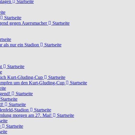
chlagen
Startseite
ite
Startseite
Jugend gegen Auersmacher
Startseite
rtseite
 als nur ein Stadion
Startseite
ht
Startseite
te
 sich Kurt-Gluding-Cup
Startseite
 kämpfen um den Kurt-Gluding-Cup
Startseite
eite
ugend!
Startseite
Startseite
nd!
Startseite
lenfeld-Stadion
Startseite
mmlung morgen am 27. Mai!
Startseite
seite
e
Startseite
eite