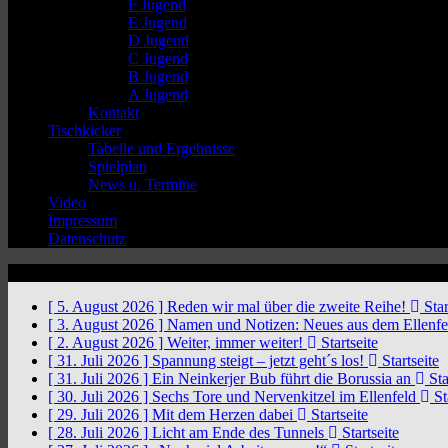
F Jugend
E Jugend
D Jugend
C Jugend
B Jugend
A Jugend
Kontakt
Tischkicker
Tabelle und Ergebnisse
Spielplan
News u. Termine
Video
Impressum
Datenschutz
News Ticker
[ 5. August 2026 ]
Reden wir mal über die zweite Reihe!
Star
[ 3. August 2026 ]
Namen und Notizen: Neues aus dem Ellenf
[ 2. August 2026 ]
Weiter, immer weiter!
Startseite
[ 31. Juli 2026 ]
Spannung steigt – jetzt geht´s los!
Startseite
[ 31. Juli 2026 ]
Ein Neinkerjer Bub führt die Borussia an
Sta
[ 30. Juli 2026 ]
Sechs Tore und Nervenkitzel im Ellenfeld
St
[ 29. Juli 2026 ]
Mit dem Herzen dabei
Startseite
[ 28. Juli 2026 ]
Licht am Ende des Tunnels
Startseite