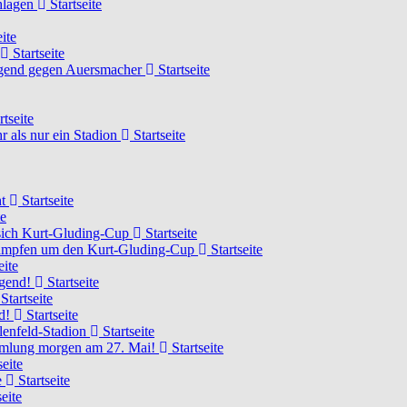
chlagen
Startseite
ite
Startseite
Jugend gegen Auersmacher
Startseite
rtseite
 als nur ein Stadion
Startseite
ht
Startseite
te
 sich Kurt-Gluding-Cup
Startseite
 kämpfen um den Kurt-Gluding-Cup
Startseite
eite
ugend!
Startseite
Startseite
nd!
Startseite
lenfeld-Stadion
Startseite
mmlung morgen am 27. Mai!
Startseite
seite
e
Startseite
eite