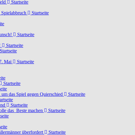
feld
Startseite
n Spielabbruch
Startseite
ite
wunsch!
Startseite
!
Startseite
Startseite
7. Mai
Startseite
ite
Startseite
eite
 um das Spiel gegen Quierschied
Startseite
artseite
gend
Startseite
olle das Beste machen
Startseite
seite
eite
llermänner überfordert
Startseite