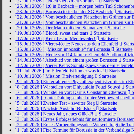
[ 27. Juli 2026 ]
„Noch viel Arbeit vor uns!“
Startseite
[ 25. Juli 2026 ]
1:0 in Bexbach – morgen beim TuS Schönenb
[ 23. Juli 2026 ]
Borussia testet bei der SG Bexbach
Startseit
[ 22. Juli 2026 ]
Vom beschaulichen Plätzchen im Grünen zur 
[ 21. Juli 2026 ]
Vom beschaulichen Plätzchen im Grünen zur 
[ 20. Juli 2026 ]
Der Mann mit dem Schnauzer
Startseite
[ 19. Juli 2026 ]
Blood, sweat and tears
Startseite
[ 17. Juli 2026 ]
Kein Test in Merchweiler!
Startseite
[ 15. Juli 2026 ]
Vierer-Kette: Neues aus dem Ellenfeld
Starts
[ 15. Juli 2026 ]
„Mission impossible“ für Borussia
Startseite
[ 14. Juli 2026 ]
Heute vor 114 Jahren: Ellenfeld-Stadion offizi
[ 14. Juli 2026 ]
Abschied von einem großen Borussen
Starts
[ 12. Juli 2026 ]
Vierer-Kette: Sonntagsnews aus dem Ellenfel
[ 11. Juli 2026 ]
Im Ellenfeld ist immer was los!
Startseite
[ 10. Juli 2026 ]
Mission Titelverteidigung
Startseite
[ 9. Juli 2026 ]
Ein erfahrener Physiotherapeut ist zurück im El
[ 8. Juli 2026 ]
Wir stellen vor: Dhiyauldin Fouzi Souysi
Start
[ 7. Juli 2026 ]
Wir stellen vor: Darius-Constantin Cherascu
S
[ 6. Juli 2026 ]
„Gute Trainingseinheit unter Wettbewerbsbedi
[ 5. Juli 2026 ]
Zweiter Test – zweiter Sieg
Startseite
[ 5. Juli 2026 ]
Nächste Ausfahrt Bildstock
Startseite
[ 4. Juli 2026 ]
Neues Jahr, neues Glück?!
Startseite
[ 3. Juli 2026 ]
Erstes Erfolgserlebnis für neuformierte Borusse
[ 2. Juli 2026 ]
Erstes Vorbereitungsspiel: Wieweit trägt die Tr
[ 1. Juli 2026 ]
Fixe Termine für Borussia in der Verbandsliga