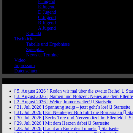
F Jugend
E Jugend
D Jugend
C Jugend
B Jugend
A Jugend
Kontakt
Tischkicker
Tabelle und Ergebnisse
Spielplan
News u. Termine
Video
Impressum
Datenschutz
News Ticker
[ 5. August 2026 ]
Reden wir mal über die zweite Reihe!
Star
[ 3. August 2026 ]
Namen und Notizen: Neues aus dem Ellenf
[ 2. August 2026 ]
Weiter, immer weiter!
Startseite
[ 31. Juli 2026 ]
Spannung steigt – jetzt geht´s los!
Startseite
[ 31. Juli 2026 ]
Ein Neinkerjer Bub führt die Borussia an
Sta
[ 30. Juli 2026 ]
Sechs Tore und Nervenkitzel im Ellenfeld
St
[ 29. Juli 2026 ]
Mit dem Herzen dabei
Startseite
[ 28. Juli 2026 ]
Licht am Ende des Tunnels
Startseite