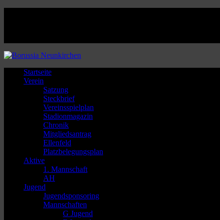
Facebook
Twitter
Instagram
Youtube
Startseite
Verein
Satzung
Steckbrief
Vereinsspielplan
Stadionmagazin
Chronik
Mitgliedsantrag
Ellenfeld
Platzbelegungsplan
Aktive
1. Mannschaft
AH
Jugend
Jugendsponsoring
Mannschaften
G Jugend