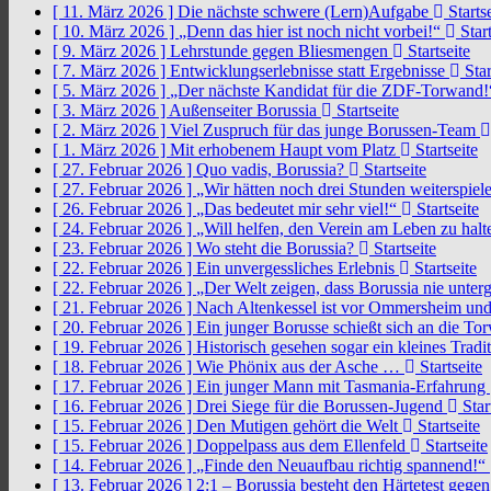
[ 11. März 2026 ]
Die nächste schwere (Lern)Aufgabe
Startse
[ 10. März 2026 ]
„Denn das hier ist noch nicht vorbei!“
Start
[ 9. März 2026 ]
Lehrstunde gegen Bliesmengen
Startseite
[ 7. März 2026 ]
Entwicklungserlebnisse statt Ergebnisse
Star
[ 5. März 2026 ]
„Der nächste Kandidat für die ZDF-Torwand
[ 3. März 2026 ]
Außenseiter Borussia
Startseite
[ 2. März 2026 ]
Viel Zuspruch für das junge Borussen-Team
[ 1. März 2026 ]
Mit erhobenem Haupt vom Platz
Startseite
[ 27. Februar 2026 ]
Quo vadis, Borussia?
Startseite
[ 27. Februar 2026 ]
„Wir hätten noch drei Stunden weiterspi
[ 26. Februar 2026 ]
„Das bedeutet mir sehr viel!“
Startseite
[ 24. Februar 2026 ]
„Will helfen, den Verein am Leben zu hal
[ 23. Februar 2026 ]
Wo steht die Borussia?
Startseite
[ 22. Februar 2026 ]
Ein unvergessliches Erlebnis
Startseite
[ 22. Februar 2026 ]
„Der Welt zeigen, dass Borussia nie unter
[ 21. Februar 2026 ]
Nach Altenkessel ist vor Ommersheim und
[ 20. Februar 2026 ]
Ein junger Borusse schießt sich an die 
[ 19. Februar 2026 ]
Historisch gesehen sogar ein kleines Tradi
[ 18. Februar 2026 ]
Wie Phönix aus der Asche …
Startseite
[ 17. Februar 2026 ]
Ein junger Mann mit Tasmania-Erfahrung
[ 16. Februar 2026 ]
Drei Siege für die Borussen-Jugend
Star
[ 15. Februar 2026 ]
Den Mutigen gehört die Welt
Startseite
[ 15. Februar 2026 ]
Doppelpass aus dem Ellenfeld
Startseite
[ 14. Februar 2026 ]
„Finde den Neuaufbau richtig spannend!“
[ 13. Februar 2026 ]
2:1 – Borussia besteht den Härtetest gege