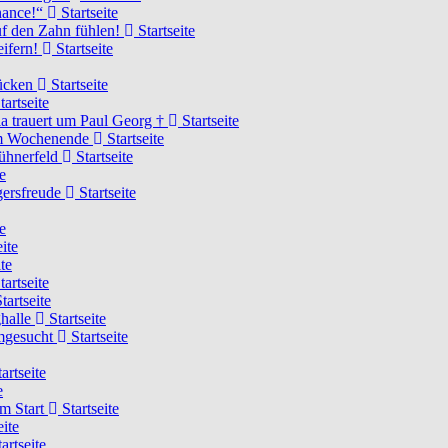
Chance!“
Startseite
uf den Zahn fühlen!
Startseite
eifern!
Startseite
rücken
Startseite
tartseite
a trauert um Paul Georg †
Startseite
hem Wochenende
Startseite
Hühnerfeld
Startseite
e
ägersfreude
Startseite
e
ite
te
tartseite
tartseite
ghalle
Startseite
imgesucht
Startseite
artseite
e
am Start
Startseite
eite
artseite