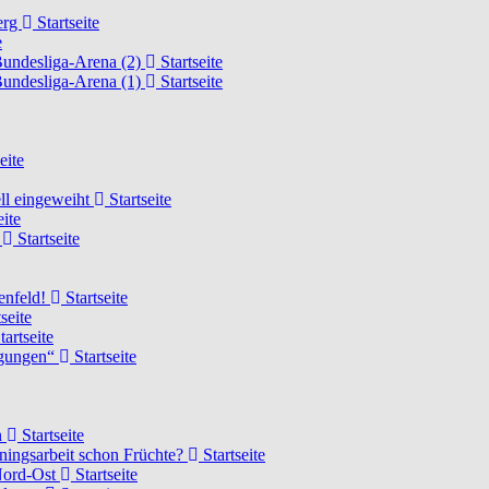
erg
Startseite
e
Bundesliga-Arena (2)
Startseite
Bundesliga-Arena (1)
Startseite
eite
ell eingeweiht
Startseite
eite
d
Startseite
lenfeld!
Startseite
seite
tartseite
ngungen“
Startseite
n
Startseite
ainingsarbeit schon Früchte?
Startseite
 Nord-Ost
Startseite