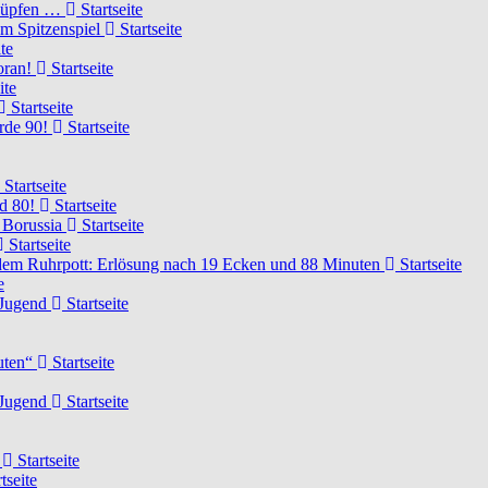
knüpfen …
Startseite
um Spitzenspiel
Startseite
te
voran!
Startseite
ite
Startseite
urde 90!
Startseite
Startseite
rd 80!
Startseite
 Borussia
Startseite
Startseite
dem Ruhrpott: Erlösung nach 19 Ecken und 88 Minuten
Startseite
e
-Jugend
Startseite
nuten“
Startseite
-Jugend
Startseite
d
Startseite
tseite