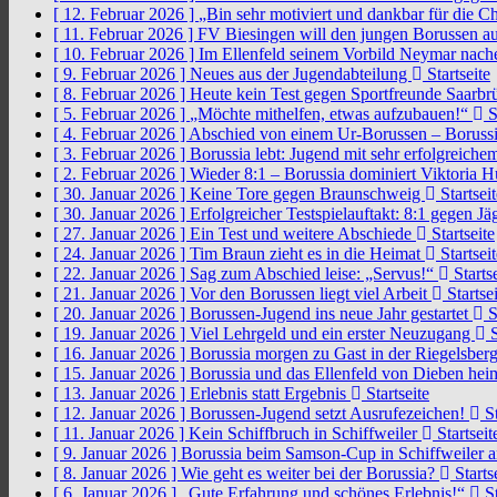
[ 12. Februar 2026 ]
„Bin sehr motiviert und dankbar für die 
[ 11. Februar 2026 ]
FV Biesingen will den jungen Borussen a
[ 10. Februar 2026 ]
Im Ellenfeld seinem Vorbild Neymar nach
[ 9. Februar 2026 ]
Neues aus der Jugendabteilung
Startseite
[ 8. Februar 2026 ]
Heute kein Test gegen Sportfreunde Saarb
[ 5. Februar 2026 ]
„Möchte mithelfen, etwas aufzubauen!“
S
[ 4. Februar 2026 ]
Abschied von einem Ur-Borussen – Borussi
[ 3. Februar 2026 ]
Borussia lebt: Jugend mit sehr erfolgreic
[ 2. Februar 2026 ]
Wieder 8:1 – Borussia dominiert Viktoria 
[ 30. Januar 2026 ]
Keine Tore gegen Braunschweig
Startseit
[ 30. Januar 2026 ]
Erfolgreicher Testspielauftakt: 8:1 gegen J
[ 27. Januar 2026 ]
Ein Test und weitere Abschiede
Startseite
[ 24. Januar 2026 ]
Tim Braun zieht es in die Heimat
Startseit
[ 22. Januar 2026 ]
Sag zum Abschied leise: „Servus!“
Startse
[ 21. Januar 2026 ]
Vor den Borussen liegt viel Arbeit
Startsei
[ 20. Januar 2026 ]
Borussen-Jugend ins neue Jahr gestartet
S
[ 19. Januar 2026 ]
Viel Lehrgeld und ein erster Neuzugang
S
[ 16. Januar 2026 ]
Borussia morgen zu Gast in der Riegelsber
[ 15. Januar 2026 ]
Borussia und das Ellenfeld von Dieben he
[ 13. Januar 2026 ]
Erlebnis statt Ergebnis
Startseite
[ 12. Januar 2026 ]
Borussen-Jugend setzt Ausrufezeichen!
St
[ 11. Januar 2026 ]
Kein Schiffbruch in Schiffweiler
Startseit
[ 9. Januar 2026 ]
Borussia beim Samson-Cup in Schiffweiler 
[ 8. Januar 2026 ]
Wie geht es weiter bei der Borussia?
Starts
[ 6. Januar 2026 ]
„Gute Erfahrung und schönes Erlebnis!“
St