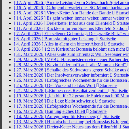
[ 17. April 2026 ]
An die Leistung vom Schwalbach-Spiel an
[ 16. April 2026 ]
C-Jugend erwartet die JSG Mandelbachtal z
[ 15. April 2026 ]
Vierer-Kette: Am Rande der Bande
Startsei
[ 14. April 2026 ]
Es geht weiter, immer weiter, immer weiter 
[ 11. April 2026 ]
Dreierkette: Infos aus dem Ellenfeld
Startse
[ 11. April 2026 ]
Rückkehr für ein Spiel ins Ellenfeld-Stadion
[ 7. April 2026 ]
Ein seltener Geburtstag: Der „weiße Blitz“ w
[ 6. April 2026 ]
Borussia mit guter Leistung
Startseite
[ 4. April 2026 ]
Alles in allem ein bitterer Abend
Startseite
[ 3. April 2026 ]
1:2 in Karlsruhe: Borussia belohnt sich nicht
[ 31. März 2026 ]
Alles Gute zum Ehrentag: Willi Seebauer wi
[ 29. März 2026 ]
VEBU Hausmeisterservice neuer Partner der
[ 28. März 2026 ]
Kevin Lüder hofft auf „alle Mann an Bord“
[ 27. März 2026 ]
Schalke des Südwestens gegen Schalke aus 
[ 26. März 2026 ]
Der Insolvenzverwalter informiert
Startseit
[ 26. März 2026 ]
Erfolgreiches Wochenende für die Borussen
[ 25. März 2026 ]
Der Vorstand hat das Wort
Startseite
[ 21. März 2026 ]
„Ein besseres Resultat verdient!“
Startseite
[ 19. März 2026 ]
„Ich bin für 22 gesunde Spieler nach 90 Mi
[ 18. März 2026 ]
Die Lage bleibt schwierig
Startseite
[ 17. März 2026 ]
Erfolgreiches Wochenende für die Borussen
[ 16. März 2026 ]
Ein ungleiches Duell
Startseite
[ 14. März 2026 ]
Anregungen für Elversberg?
Startseite
[ 13. März 2026 ]
Historische Leistung bei Borussias B-Jugen
[ 12. März 2026 ]
Dreier-Kette: Neues aus dem Ellenfeld
Star