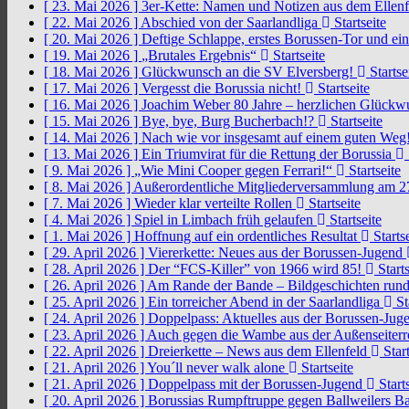
[ 23. Mai 2026 ]
3er-Kette: Namen und Notizen aus dem Ellen
[ 22. Mai 2026 ]
Abschied von der Saarlandliga
Startseite
[ 20. Mai 2026 ]
Deftige Schlappe, erstes Borussen-Tor und ei
[ 19. Mai 2026 ]
„Brutales Ergebnis“
Startseite
[ 18. Mai 2026 ]
Glückwunsch an die SV Elversberg!
Startse
[ 17. Mai 2026 ]
Vergesst die Borussia nicht!
Startseite
[ 16. Mai 2026 ]
Joachim Weber 80 Jahre – herzlichen Glück
[ 15. Mai 2026 ]
Bye, bye, Burg Bucherbach!?
Startseite
[ 14. Mai 2026 ]
Nach wie vor insgesamt auf einem guten Weg
[ 13. Mai 2026 ]
Ein Triumvirat für die Rettung der Borussia
[ 9. Mai 2026 ]
„Wie Mini Cooper gegen Ferrari!“
Startseite
[ 8. Mai 2026 ]
Außerordentliche Mitgliederversammlung am 2
[ 7. Mai 2026 ]
Wieder klar verteilte Rollen
Startseite
[ 4. Mai 2026 ]
Spiel in Limbach früh gelaufen
Startseite
[ 1. Mai 2026 ]
Hoffnung auf ein ordentliches Resultat
Startse
[ 29. April 2026 ]
Viererkette: Neues aus der Borussen-Jugend
[ 28. April 2026 ]
Der “FCS-Killer” von 1966 wird 85!
Starts
[ 26. April 2026 ]
Am Rande der Bande – Bildgeschichten rund
[ 25. April 2026 ]
Ein torreicher Abend in der Saarlandliga
St
[ 24. April 2026 ]
Doppelpass: Aktuelles aus der Borussen-Ju
[ 23. April 2026 ]
Auch gegen die Wambe aus der Außenseiterr
[ 22. April 2026 ]
Dreierkette – News aus dem Ellenfeld
Start
[ 21. April 2026 ]
You´ll never walk alone
Startseite
[ 21. April 2026 ]
Doppelpass mit der Borussen-Jugend
Starts
[ 20. April 2026 ]
Borussias Rumpftruppe gegen Ballweilers Ba