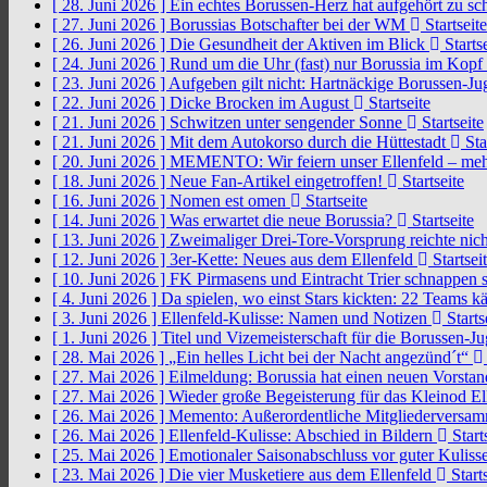
[ 28. Juni 2026 ]
Ein echtes Borussen-Herz hat aufgehört zu s
[ 27. Juni 2026 ]
Borussias Botschafter bei der WM
Startseite
[ 26. Juni 2026 ]
Die Gesundheit der Aktiven im Blick
Startse
[ 24. Juni 2026 ]
Rund um die Uhr (fast) nur Borussia im Kopf
[ 23. Juni 2026 ]
Aufgeben gilt nicht: Hartnäckige Borussen-
[ 22. Juni 2026 ]
Dicke Brocken im August
Startseite
[ 21. Juni 2026 ]
Schwitzen unter sengender Sonne
Startseite
[ 21. Juni 2026 ]
Mit dem Autokorso durch die Hüttestadt
Sta
[ 20. Juni 2026 ]
MEMENTO: Wir feiern unser Ellenfeld – mehr
[ 18. Juni 2026 ]
Neue Fan-Artikel eingetroffen!
Startseite
[ 16. Juni 2026 ]
Nomen est omen
Startseite
[ 14. Juni 2026 ]
Was erwartet die neue Borussia?
Startseite
[ 13. Juni 2026 ]
Zweimaliger Drei-Tore-Vorsprung reichte nic
[ 12. Juni 2026 ]
3er-Kette: Neues aus dem Ellenfeld
Startsei
[ 10. Juni 2026 ]
FK Pirmasens und Eintracht Trier schnappen
[ 4. Juni 2026 ]
Da spielen, wo einst Stars kickten: 22 Teams
[ 3. Juni 2026 ]
Ellenfeld-Kulisse: Namen und Notizen
Starts
[ 1. Juni 2026 ]
Titel und Vizemeisterschaft für die Borussen-J
[ 28. Mai 2026 ]
„Ein helles Licht bei der Nacht angezünd´t“
[ 27. Mai 2026 ]
Eilmeldung: Borussia hat einen neuen Vorsta
[ 27. Mai 2026 ]
Wieder große Begeisterung für das Kleinod El
[ 26. Mai 2026 ]
Memento: Außerordentliche Mitgliederversa
[ 26. Mai 2026 ]
Ellenfeld-Kulisse: Abschied in Bildern
Start
[ 25. Mai 2026 ]
Emotionaler Saisonabschluss vor guter Kuliss
[ 23. Mai 2026 ]
Die vier Musketiere aus dem Ellenfeld
Starts