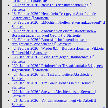
nacheifern!
Startseite
[ 9. Februar 2026 ]
Neues aus der Jugendabteilung
Startseite
[ 8. Februar 2026 ]
Heute kein Test gegen Sportfreunde
Saarbrücken
Startseite
[ 5. Februar 2026 ]
„Möchte mithelfen, etwas aufzubauen!“
Startseite
[ 4. Februar 2026 ]
Abschied von einem Ur-Borussen –
Borussia trauert um Paul Georg †
Startseite
[ 3. Februar 2026 ]
Borussia lebt: Jugend mit sehr
erfolgreichem Wochenende
Startseite
[ 2. Februar 2026 ]
Wieder 8:1 – Borussia dominiert Viktoria
Hühnerfeld
Startseite
[ 30. Januar 2026 ]
Keine Tore gegen Braunschweig
Startseite
[ 30. Januar 2026 ]
Erfolgreicher Testspielauftakt: 8:1 gegen
Jägersfreude
Startseite
[ 27. Januar 2026 ]
Ein Test und weitere Abschiede
Startseite
[ 24. Januar 2026 ]
Tim Braun zieht es in die Heimat
Startseite
[ 22. Januar 2026 ]
Sag zum Abschied leise: „Servus!“
Startseite
[ 21. Januar 2026 ]
Vor den Borussen liegt viel Arbeit
Startseite