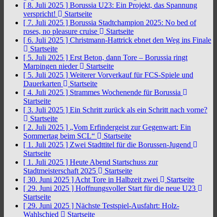
[ 8. Juli 2025 ]
Borussia U23: Ein Projekt, das Spannung
verspricht!
Startseite
[ 7. Juli 2025 ]
Borussia Stadtchampion 2025: No bed of
roses, no pleasure cruise
Startseite
[ 6. Juli 2025 ]
Christmann-Hattrick ebnet den Weg ins Finale
Startseite
[ 5. Juli 2025 ]
Erst Beton, dann Tore – Borussia ringt
Marpingen nieder
Startseite
[ 5. Juli 2025 ]
Weiterer Vorverkauf für FCS-Spiele und
Dauerkarten
Startseite
[ 4. Juli 2025 ]
Strammes Wochenende für Borussia
Startseite
[ 3. Juli 2025 ]
Ein Schritt zurück als ein Schritt nach vorne?
Startseite
[ 2. Juli 2025 ]
„Vom Erfindergeist zur Gegenwart: Ein
Sommertag beim SCL“
Startseite
[ 1. Juli 2025 ]
Zwei Stadttitel für die Borussen-Jugend
Startseite
[ 1. Juli 2025 ]
Heute Abend Startschuss zur
Stadtmeisterschaft 2025
Startseite
[ 30. Juni 2025 ]
Acht Tore in Halbzeit zwei
Startseite
[ 29. Juni 2025 ]
Hoffnungsvoller Start für die neue U23
Startseite
[ 29. Juni 2025 ]
Nächste Testspiel-Ausfahrt: Holz-
Wahlschied
Startseite