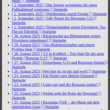
parat?
Startseite
[ 2. September 2025 ]
Die Sorgen wenigstens für einen
Fußballabend vergessen
Startseite
[ 2. September 2025 ]
Wiedersehen macht Freude
Startseite
[ 2. September 2025 ]
Alle Neune für Borussias U23
Startseite
[ 1. September 2025 ]
Doppelspieltag gegen Elversberg: Tor-
Flut im Ellenfeld
Startseite
[ 30. August 2025 ]
Rückenwind aus Bliesmengen gegen
Elversberg mitnehmen!
Startseite
[ 29. August 2025 ]
Von Hiobsbotschaften und einem
Pyrrhus-Sieg
Startseite
[ 28. August 2025 ]
3:2 in Kohlhof – Top-Start für das neue
Projekt “Borussia U23”
Startseite
[ 27. August 2025 ]
Doppelpass: U23 und Borussen-Jugend
Startseite
[ 26. August 2025 ]
Wer hier ist, ist hin und weg!
Startseite
[ 23. August 2025 ]
Ein Dreier zum Jänicke-Einstand
Startseite
[ 23. August 2025 ]
Gutes tun und der Borussia guttun!
Startseite
[ 22. August 2025 ]
Wohin geht die Reise der Borussia?
Startseite
[ 21. August 2025 ]
Borussias VAR – der Mann mit dem
untrüglichen Auge
Startseite