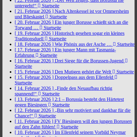
[ 22. Februar 2026 ]
„Der Welt zeigen, dass Borussia nie
untergeht!“
Startseite
[ 21. Februar 2026 ]
Nach Altenkessel ist vor Ommersheim
und Blieskastel
Startseite
[ 20. Februar 2026 ]
Ein junger Borusse schießt sich an die
Torwand …
Startseite
[ 19. Februar 2026 ]
Historisch gesehen sogar ein kleines
Traditionsduell
Startseite
[ 18. Februar 2026 ]
Wie Phönix aus der Asche …
Startseite
[ 17. Februar 2026 ]
Ein junger Mann mit Tasmania-
Erfahrung
Startseite
[ 16. Februar 2026 ]
Drei Siege für die Borussen-Jugend
Startseite
[ 15. Februar 2026 ]
Den Mutigen gehört die Welt
Startseite
[ 15. Februar 2026 ]
Doppelpass aus dem Ellenfeld
Startseite
[ 14. Februar 2026 ]
„Finde den Neuaufbau richtig
spannend!“
Startseite
[ 13. Februar 2026 ]
2:1 – Borussia besteht den Härtetest
gegen Biesingen
Startseite
[ 12. Februar 2026 ]
„Bin sehr motiviert und dankbar für die
Chance!“
Startseite
[ 11. Februar 2026 ]
FV Biesingen will den jungen Borussen
auf den Zahn fühlen!
Startseite
[ 10. Februar 2026 ]
Im Ellenfeld seinem Vorbild Neymar