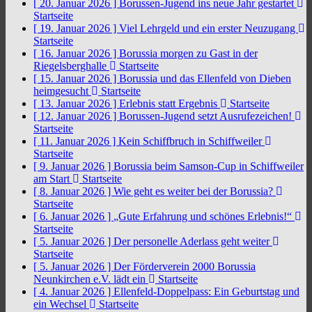
[ 20. Januar 2026 ]
Borussen-Jugend ins neue Jahr gestartet
Startseite
[ 19. Januar 2026 ]
Viel Lehrgeld und ein erster Neuzugang
Startseite
[ 16. Januar 2026 ]
Borussia morgen zu Gast in der
Riegelsberghalle
Startseite
[ 15. Januar 2026 ]
Borussia und das Ellenfeld von Dieben
heimgesucht
Startseite
[ 13. Januar 2026 ]
Erlebnis statt Ergebnis
Startseite
[ 12. Januar 2026 ]
Borussen-Jugend setzt Ausrufezeichen!
Startseite
[ 11. Januar 2026 ]
Kein Schiffbruch in Schiffweiler
Startseite
[ 9. Januar 2026 ]
Borussia beim Samson-Cup in Schiffweiler
am Start
Startseite
[ 8. Januar 2026 ]
Wie geht es weiter bei der Borussia?
Startseite
[ 6. Januar 2026 ]
„Gute Erfahrung und schönes Erlebnis!“
Startseite
[ 5. Januar 2026 ]
Der personelle Aderlass geht weiter
Startseite
[ 5. Januar 2026 ]
Der Förderverein 2000 Borussia
Neunkirchen e.V. lädt ein
Startseite
[ 4. Januar 2026 ]
Ellenfeld-Doppelpass: Ein Geburtstag und
ein Wechsel
Startseite