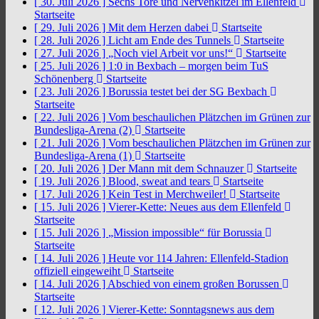
[ 30. Juli 2026 ]
Sechs Tore und Nervenkitzel im Ellenfeld
Startseite
[ 29. Juli 2026 ]
Mit dem Herzen dabei
Startseite
[ 28. Juli 2026 ]
Licht am Ende des Tunnels
Startseite
[ 27. Juli 2026 ]
„Noch viel Arbeit vor uns!“
Startseite
[ 25. Juli 2026 ]
1:0 in Bexbach – morgen beim TuS
Schönenberg
Startseite
[ 23. Juli 2026 ]
Borussia testet bei der SG Bexbach
Startseite
[ 22. Juli 2026 ]
Vom beschaulichen Plätzchen im Grünen zur
Bundesliga-Arena (2)
Startseite
[ 21. Juli 2026 ]
Vom beschaulichen Plätzchen im Grünen zur
Bundesliga-Arena (1)
Startseite
[ 20. Juli 2026 ]
Der Mann mit dem Schnauzer
Startseite
[ 19. Juli 2026 ]
Blood, sweat and tears
Startseite
[ 17. Juli 2026 ]
Kein Test in Merchweiler!
Startseite
[ 15. Juli 2026 ]
Vierer-Kette: Neues aus dem Ellenfeld
Startseite
[ 15. Juli 2026 ]
„Mission impossible“ für Borussia
Startseite
[ 14. Juli 2026 ]
Heute vor 114 Jahren: Ellenfeld-Stadion
offiziell eingeweiht
Startseite
[ 14. Juli 2026 ]
Abschied von einem großen Borussen
Startseite
[ 12. Juli 2026 ]
Vierer-Kette: Sonntagsnews aus dem