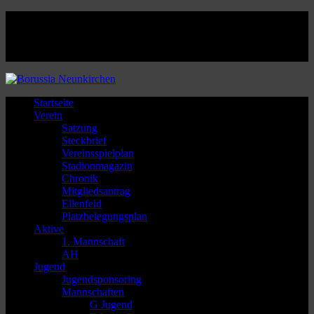
Facebook
Twitter
Instagram
Youtube
Startseite
Verein
Satzung
Steckbrief
Vereinsspielplan
Stadionmagazin
Chronik
Mitgliedsantrag
Ellenfeld
Platzbelegungsplan
Aktive
1. Mannschaft
AH
Jugend
Jugendsponsoring
Mannschaften
G Jugend