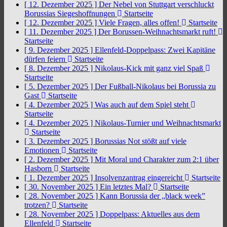
[ 12. Dezember 2025 ]
Der Nebel von Stuttgart verschluckt
Borussias Siegeshoffnungen
Startseite
[ 12. Dezember 2025 ]
Viele Fragen, alles offen!
Startseite
[ 11. Dezember 2025 ]
Der Borussen-Weihnachtsmarkt ruft!
Startseite
[ 9. Dezember 2025 ]
Ellenfeld-Doppelpass: Zwei Kapitäne
dürfen feiern
Startseite
[ 8. Dezember 2025 ]
Nikolaus-Kick mit ganz viel Spaß
Startseite
[ 5. Dezember 2025 ]
Der Fußball-Nikolaus bei Borussia zu
Gast
Startseite
[ 4. Dezember 2025 ]
Was auch auf dem Spiel steht
Startseite
[ 4. Dezember 2025 ]
Nikolaus-Turnier und Weihnachtsmarkt
Startseite
[ 3. Dezember 2025 ]
Borussias Not stößt auf viele
Emotionen
Startseite
[ 2. Dezember 2025 ]
Mit Moral und Charakter zum 2:1 über
Hasborn
Startseite
[ 1. Dezember 2025 ]
Insolvenzantrag eingereicht
Startseite
[ 30. November 2025 ]
Ein letztes Mal?
Startseite
[ 28. November 2025 ]
Kann Borussia der „black week”
trotzen?
Startseite
[ 28. November 2025 ]
Doppelpass: Aktuelles aus dem
Ellenfeld
Startseite