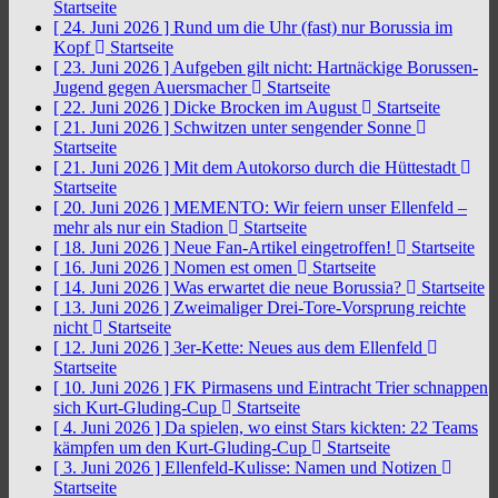
Startseite
[ 24. Juni 2026 ]
Rund um die Uhr (fast) nur Borussia im
Kopf
Startseite
[ 23. Juni 2026 ]
Aufgeben gilt nicht: Hartnäckige Borussen-
Jugend gegen Auersmacher
Startseite
[ 22. Juni 2026 ]
Dicke Brocken im August
Startseite
[ 21. Juni 2026 ]
Schwitzen unter sengender Sonne
Startseite
[ 21. Juni 2026 ]
Mit dem Autokorso durch die Hüttestadt
Startseite
[ 20. Juni 2026 ]
MEMENTO: Wir feiern unser Ellenfeld –
mehr als nur ein Stadion
Startseite
[ 18. Juni 2026 ]
Neue Fan-Artikel eingetroffen!
Startseite
[ 16. Juni 2026 ]
Nomen est omen
Startseite
[ 14. Juni 2026 ]
Was erwartet die neue Borussia?
Startseite
[ 13. Juni 2026 ]
Zweimaliger Drei-Tore-Vorsprung reichte
nicht
Startseite
[ 12. Juni 2026 ]
3er-Kette: Neues aus dem Ellenfeld
Startseite
[ 10. Juni 2026 ]
FK Pirmasens und Eintracht Trier schnappen
sich Kurt-Gluding-Cup
Startseite
[ 4. Juni 2026 ]
Da spielen, wo einst Stars kickten: 22 Teams
kämpfen um den Kurt-Gluding-Cup
Startseite
[ 3. Juni 2026 ]
Ellenfeld-Kulisse: Namen und Notizen
Startseite