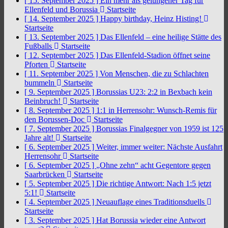
[ 15. September 2025 ]
Ein mehr als gelungener Tag für
Ellenfeld und Borussia
Startseite
[ 14. September 2025 ]
Happy birthday, Heinz Histing!
Startseite
[ 13. September 2025 ]
Das Ellenfeld – eine heilige Stätte des
Fußballs
Startseite
[ 12. September 2025 ]
Das Ellenfeld-Stadion öffnet seine
Pforten
Startseite
[ 11. September 2025 ]
Von Menschen, die zu Schlachten
bummeln
Startseite
[ 9. September 2025 ]
Borussias U23: 2:2 in Bexbach kein
Beinbruch!
Startseite
[ 8. September 2025 ]
1:1 in Herrensohr: Wunsch-Remis für
den Borussen-Doc
Startseite
[ 7. September 2025 ]
Borussias Finalgegner von 1959 ist 125
Jahre alt!
Startseite
[ 6. September 2025 ]
Weiter, immer weiter: Nächste Ausfahrt
Herrensohr
Startseite
[ 6. September 2025 ]
„Ohne zehn“ acht Gegentore gegen
Saarbrücken
Startseite
[ 5. September 2025 ]
Die richtige Antwort: Nach 1:5 jetzt
5:1!
Startseite
[ 4. September 2025 ]
Neuauflage eines Traditionsduells
Startseite
[ 3. September 2025 ]
Hat Borussia wieder eine Antwort