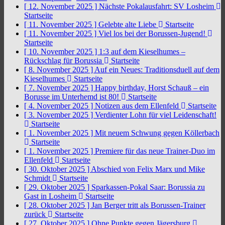
[ 12. November 2025 ]
Nächste Pokalausfahrt: SV Losheim
Startseite
[ 11. November 2025 ]
Gelebte alte Liebe
Startseite
[ 11. November 2025 ]
Viel los bei der Borussen-Jugend!
Startseite
[ 10. November 2025 ]
1:3 auf dem Kieselhumes –
Rückschlag für Borussia
Startseite
[ 8. November 2025 ]
Auf ein Neues: Traditionsduell auf dem
Kieselhumes
Startseite
[ 7. November 2025 ]
Happy birthday, Horst Schauß – ein
Borusse im Unterhemd ist 80!
Startseite
[ 4. November 2025 ]
Notizen aus dem Ellenfeld
Startseite
[ 3. November 2025 ]
Verdienter Lohn für viel Leidenschaft!
Startseite
[ 1. November 2025 ]
Mit neuem Schwung gegen Köllerbach
Startseite
[ 1. November 2025 ]
Premiere für das neue Trainer-Duo im
Ellenfeld
Startseite
[ 30. Oktober 2025 ]
Abschied von Felix Marx und Mike
Schmidt
Startseite
[ 29. Oktober 2025 ]
Sparkassen-Pokal Saar: Borussia zu
Gast in Losheim
Startseite
[ 28. Oktober 2025 ]
Jan Berger tritt als Borussen-Trainer
zurück
Startseite
[ 27. Oktober 2025 ]
Ohne Punkte gegen Jägersburg