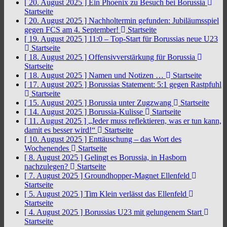
[ 20. August 2025 ]
Ein Phoenix zu Besuch bei Borussia
Startseite
[ 20. August 2025 ]
Nachholtermin gefunden: Jubiläumsspiel
gegen FCS am 4. September!
Startseite
[ 19. August 2025 ]
11:0 – Top-Start für Borussias neue U23
Startseite
[ 18. August 2025 ]
Offensivverstärkung für Borussia
Startseite
[ 18. August 2025 ]
Namen und Notizen …
Startseite
[ 17. August 2025 ]
Borussias Statement: 5:1 gegen Rastpfuhl
Startseite
[ 15. August 2025 ]
Borussia unter Zugzwang
Startseite
[ 14. August 2025 ]
Borussia-Kulisse
Startseite
[ 11. August 2025 ]
„Jeder muss reflektieren, was er tun kann,
damit es besser wird!“
Startseite
[ 10. August 2025 ]
Enttäuschung – das Wort des
Wochenendes
Startseite
[ 8. August 2025 ]
Gelingt es Borussia, in Hasborn
nachzulegen?
Startseite
[ 7. August 2025 ]
Groundhopper-Magnet Ellenfeld
Startseite
[ 5. August 2025 ]
Tim Klein verlässt das Ellenfeld
Startseite
[ 4. August 2025 ]
Borussias U23 mit gelungenem Start
Startseite