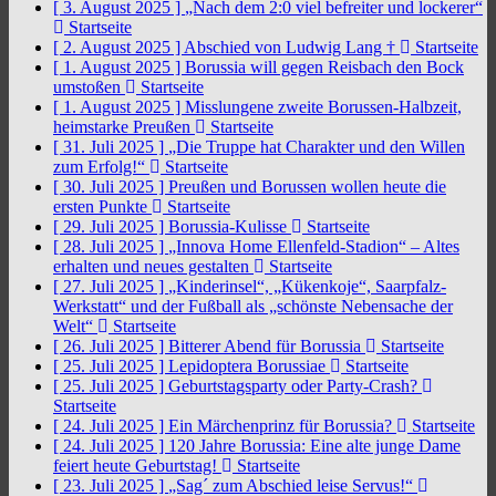
[ 3. August 2025 ]
„Nach dem 2:0 viel befreiter und lockerer“
Startseite
[ 2. August 2025 ]
Abschied von Ludwig Lang †
Startseite
[ 1. August 2025 ]
Borussia will gegen Reisbach den Bock
umstoßen
Startseite
[ 1. August 2025 ]
Misslungene zweite Borussen-Halbzeit,
heimstarke Preußen
Startseite
[ 31. Juli 2025 ]
„Die Truppe hat Charakter und den Willen
zum Erfolg!“
Startseite
[ 30. Juli 2025 ]
Preußen und Borussen wollen heute die
ersten Punkte
Startseite
[ 29. Juli 2025 ]
Borussia-Kulisse
Startseite
[ 28. Juli 2025 ]
„Innova Home Ellenfeld-Stadion“ – Altes
erhalten und neues gestalten
Startseite
[ 27. Juli 2025 ]
„Kinderinsel“, „Kükenkoje“, Saarpfalz-
Werkstatt“ und der Fußball als „schönste Nebensache der
Welt“
Startseite
[ 26. Juli 2025 ]
Bitterer Abend für Borussia
Startseite
[ 25. Juli 2025 ]
Lepidoptera Borussiae
Startseite
[ 25. Juli 2025 ]
Geburtstagsparty oder Party-Crash?
Startseite
[ 24. Juli 2025 ]
Ein Märchenprinz für Borussia?
Startseite
[ 24. Juli 2025 ]
120 Jahre Borussia: Eine alte junge Dame
feiert heute Geburtstag!
Startseite
[ 23. Juli 2025 ]
„Sag´ zum Abschied leise Servus!“