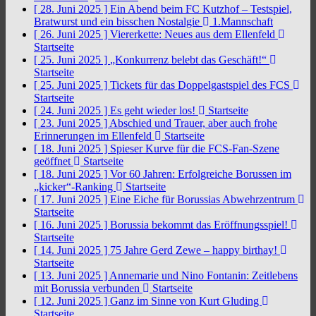
[ 28. Juni 2025 ]
Ein Abend beim FC Kutzhof – Testspiel,
Bratwurst und ein bisschen Nostalgie
1.Mannschaft
[ 26. Juni 2025 ]
Viererkette: Neues aus dem Ellenfeld
Startseite
[ 25. Juni 2025 ]
„Konkurrenz belebt das Geschäft!“
Startseite
[ 25. Juni 2025 ]
Tickets für das Doppelgastspiel des FCS
Startseite
[ 24. Juni 2025 ]
Es geht wieder los!
Startseite
[ 23. Juni 2025 ]
Abschied und Trauer, aber auch frohe
Erinnerungen im Ellenfeld
Startseite
[ 18. Juni 2025 ]
Spieser Kurve für die FCS-Fan-Szene
geöffnet
Startseite
[ 18. Juni 2025 ]
Vor 60 Jahren: Erfolgreiche Borussen im
„kicker“-Ranking
Startseite
[ 17. Juni 2025 ]
Eine Eiche für Borussias Abwehrzentrum
Startseite
[ 16. Juni 2025 ]
Borussia bekommt das Eröffnungsspiel!
Startseite
[ 14. Juni 2025 ]
75 Jahre Gerd Zewe – happy birthay!
Startseite
[ 13. Juni 2025 ]
Annemarie und Nino Fontanin: Zeitlebens
mit Borussia verbunden
Startseite
[ 12. Juni 2025 ]
Ganz im Sinne von Kurt Gluding
Startseite