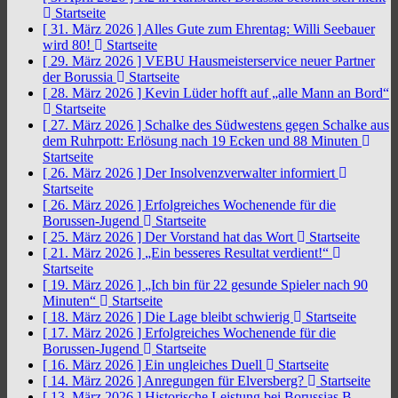
Startseite
[ 31. März 2026 ]
Alles Gute zum Ehrentag: Willi Seebauer
wird 80!
Startseite
[ 29. März 2026 ]
VEBU Hausmeisterservice neuer Partner
der Borussia
Startseite
[ 28. März 2026 ]
Kevin Lüder hofft auf „alle Mann an Bord“
Startseite
[ 27. März 2026 ]
Schalke des Südwestens gegen Schalke aus
dem Ruhrpott: Erlösung nach 19 Ecken und 88 Minuten
Startseite
[ 26. März 2026 ]
Der Insolvenzverwalter informiert
Startseite
[ 26. März 2026 ]
Erfolgreiches Wochenende für die
Borussen-Jugend
Startseite
[ 25. März 2026 ]
Der Vorstand hat das Wort
Startseite
[ 21. März 2026 ]
„Ein besseres Resultat verdient!“
Startseite
[ 19. März 2026 ]
„Ich bin für 22 gesunde Spieler nach 90
Minuten“
Startseite
[ 18. März 2026 ]
Die Lage bleibt schwierig
Startseite
[ 17. März 2026 ]
Erfolgreiches Wochenende für die
Borussen-Jugend
Startseite
[ 16. März 2026 ]
Ein ungleiches Duell
Startseite
[ 14. März 2026 ]
Anregungen für Elversberg?
Startseite
[ 13. März 2026 ]
Historische Leistung bei Borussias B-