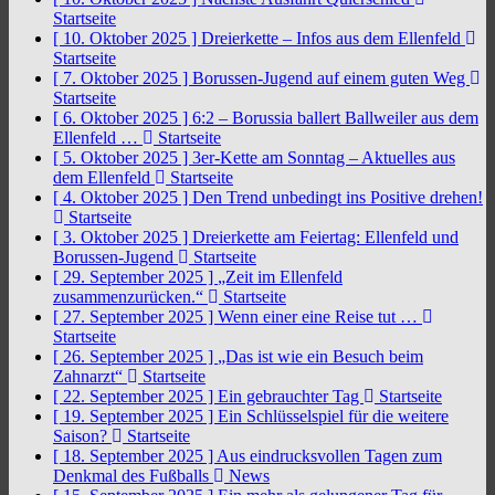
Startseite
[ 10. Oktober 2025 ]
Dreierkette – Infos aus dem Ellenfeld
Startseite
[ 7. Oktober 2025 ]
Borussen-Jugend auf einem guten Weg
Startseite
[ 6. Oktober 2025 ]
6:2 – Borussia ballert Ballweiler aus dem
Ellenfeld …
Startseite
[ 5. Oktober 2025 ]
3er-Kette am Sonntag – Aktuelles aus
dem Ellenfeld
Startseite
[ 4. Oktober 2025 ]
Den Trend unbedingt ins Positive drehen!
Startseite
[ 3. Oktober 2025 ]
Dreierkette am Feiertag: Ellenfeld und
Borussen-Jugend
Startseite
[ 29. September 2025 ]
„Zeit im Ellenfeld
zusammenzurücken.“
Startseite
[ 27. September 2025 ]
Wenn einer eine Reise tut …
Startseite
[ 26. September 2025 ]
„Das ist wie ein Besuch beim
Zahnarzt“
Startseite
[ 22. September 2025 ]
Ein gebrauchter Tag
Startseite
[ 19. September 2025 ]
Ein Schlüsselspiel für die weitere
Saison?
Startseite
[ 18. September 2025 ]
Aus eindrucksvollen Tagen zum
Denkmal des Fußballs
News