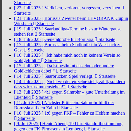
Startseite
[ 22. Juli 2025 ]
Verlieben, verloren, vergessen, verzeihen
Startseite
[ 21. Juli 2025 ]
Borussia Zweiter beim LEVOBANK-Cup in
Wiesbach
Startseite
[ 19. Juli 2025 ]
Saarlandliga-Termine bis zur Winterpause
stehen fest
Startseite
[ 18. Juli 2025 ]
Generalprobe für Borussia
Startseite
[ 17. Juli 2025 ]
Borussia beim Stadionfest in Wiesbach zu
Gast
Startseite
[ 16. Juli 2025 ]
„Ich habe mich noch in keinem Verein so
wohlgefühlt!“
Startseite
[ 15. Juli 2025 ]
„Da ist bestimmt das eine oder andere
Goldkehlchen dabei!“
Startseite
[ 14. Juli 2025 ]
Saarbrücken-Spiel verlegt!
Startseite
[ 14. Juli 2025 ]
„Nicht wo der einzelne steht, zählt, sondern
dass wir zusammenstehen!“
Startseite
[ 13. Juli 2025 ]
4:1 gegen Salmrohr – gute Unterhaltung im
Ellenfeld
Startseite
[ 11. Juli 2025 ]
Nächster Prüfstein: Salmrohr fühlt der
Borussia auf den Zahn
Startseite
[ 10. Juli 2025 ]
1:6 gegen FKP – Fehler zu Helfern machen
Startseite
[ 9. Juli 2025 ]
Heute Abend, 19 Uhr: Standortbestimmung
gegen den FK Pirmasens in Lemberg
Startseite