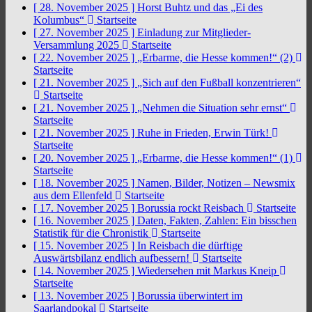
[ 28. November 2025 ]
Horst Buhtz und das „Ei des
Kolumbus“
Startseite
[ 27. November 2025 ]
Einladung zur Mitglieder-
Versammlung 2025
Startseite
[ 22. November 2025 ]
„Erbarme, die Hesse kommen!“ (2)
Startseite
[ 21. November 2025 ]
„Sich auf den Fußball konzentrieren“
Startseite
[ 21. November 2025 ]
„Nehmen die Situation sehr ernst“
Startseite
[ 21. November 2025 ]
Ruhe in Frieden, Erwin Türk!
Startseite
[ 20. November 2025 ]
„Erbarme, die Hesse kommen!“ (1)
Startseite
[ 18. November 2025 ]
Namen, Bilder, Notizen – Newsmix
aus dem Ellenfeld
Startseite
[ 17. November 2025 ]
Borussia rockt Reisbach
Startseite
[ 16. November 2025 ]
Daten, Fakten, Zahlen: Ein bisschen
Statistik für die Chronistik
Startseite
[ 15. November 2025 ]
In Reisbach die dürftige
Auswärtsbilanz endlich aufbessern!
Startseite
[ 14. November 2025 ]
Wiedersehen mit Markus Kneip
Startseite
[ 13. November 2025 ]
Borussia überwintert im
Saarlandpokal
Startseite