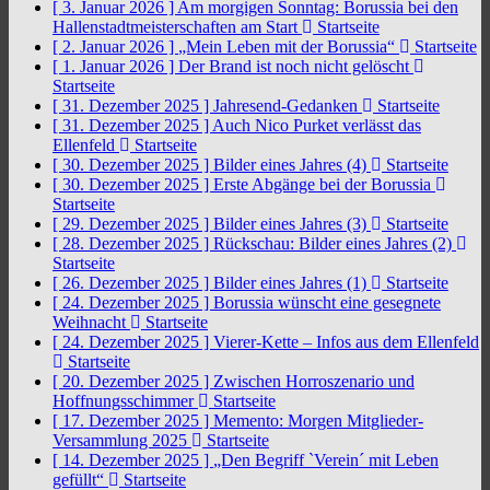
[ 3. Januar 2026 ]
Am morgigen Sonntag: Borussia bei den
Hallenstadtmeisterschaften am Start
Startseite
[ 2. Januar 2026 ]
„Mein Leben mit der Borussia“
Startseite
[ 1. Januar 2026 ]
Der Brand ist noch nicht gelöscht
Startseite
[ 31. Dezember 2025 ]
Jahresend-Gedanken
Startseite
[ 31. Dezember 2025 ]
Auch Nico Purket verlässt das
Ellenfeld
Startseite
[ 30. Dezember 2025 ]
Bilder eines Jahres (4)
Startseite
[ 30. Dezember 2025 ]
Erste Abgänge bei der Borussia
Startseite
[ 29. Dezember 2025 ]
Bilder eines Jahres (3)
Startseite
[ 28. Dezember 2025 ]
Rückschau: Bilder eines Jahres (2)
Startseite
[ 26. Dezember 2025 ]
Bilder eines Jahres (1)
Startseite
[ 24. Dezember 2025 ]
Borussia wünscht eine gesegnete
Weihnacht
Startseite
[ 24. Dezember 2025 ]
Vierer-Kette – Infos aus dem Ellenfeld
Startseite
[ 20. Dezember 2025 ]
Zwischen Horroszenario und
Hoffnungsschimmer
Startseite
[ 17. Dezember 2025 ]
Memento: Morgen Mitglieder-
Versammlung 2025
Startseite
[ 14. Dezember 2025 ]
„Den Begriff `Verein´ mit Leben
gefüllt“
Startseite