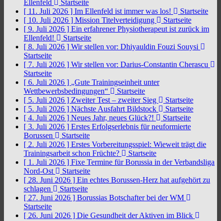
Ellenfeld
Startseite
[ 11. Juli 2026 ]
Im Ellenfeld ist immer was los!
Startseite
[ 10. Juli 2026 ]
Mission Titelverteidigung
Startseite
[ 9. Juli 2026 ]
Ein erfahrener Physiotherapeut ist zurück im
Ellenfeld!
Startseite
[ 8. Juli 2026 ]
Wir stellen vor: Dhiyauldin Fouzi Souysi
Startseite
[ 7. Juli 2026 ]
Wir stellen vor: Darius-Constantin Cherascu
Startseite
[ 6. Juli 2026 ]
„Gute Trainingseinheit unter
Wettbewerbsbedingungen“
Startseite
[ 5. Juli 2026 ]
Zweiter Test – zweiter Sieg
Startseite
[ 5. Juli 2026 ]
Nächste Ausfahrt Bildstock
Startseite
[ 4. Juli 2026 ]
Neues Jahr, neues Glück?!
Startseite
[ 3. Juli 2026 ]
Erstes Erfolgserlebnis für neuformierte
Borussen
Startseite
[ 2. Juli 2026 ]
Erstes Vorbereitungsspiel: Wieweit trägt die
Trainingsarbeit schon Früchte?
Startseite
[ 1. Juli 2026 ]
Fixe Termine für Borussia in der Verbandsliga
Nord-Ost
Startseite
[ 28. Juni 2026 ]
Ein echtes Borussen-Herz hat aufgehört zu
schlagen
Startseite
[ 27. Juni 2026 ]
Borussias Botschafter bei der WM
Startseite
[ 26. Juni 2026 ]
Die Gesundheit der Aktiven im Blick