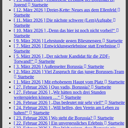
Jugend
Startseite
[ 12. März 2026 ]
Dreier-Kette: Neues aus dem Ellenfeld
Startseite
[ 11. März 2026 ]
Die nächste schwere (Lern)Aufgabe
Startseite
[ 10. März 2026 ]
„Denn das hier ist noch nicht vorbei!“
Startseite
[ 9. März 2026 ]
Lehrstunde gegen Bliesmengen
Startseite
[ 7. März 2026 ]
Entwicklungserlebnisse statt Ergebnisse
Startseite
[ 5. März 2026 ]
„Der nächste Kandidat für die ZDF-
Torwand!“
Startseite
[ 3. März 2026 ]
Außenseiter Borussia
Startseite
[ 2. März 2026 ]
Viel Zuspruch für das junge Borussen-Team
Startseite
[ 1. März 2026 ]
Mit erhobenem Haupt vom Platz
Startseite
[ 27. Februar 2026 ]
Quo vadis, Borussia?
Startseite
[ 27. Februar 2026 ]
„Wir hätten noch drei Stunden
weiterspielen können …“
Startseite
[ 26. Februar 2026 ]
„Das bedeutet mir sehr viel!“
Startseite
[ 24. Februar 2026 ]
„Will helfen, den Verein am Leben zu
halten!“
Startseite
[ 23. Februar 2026 ]
Wo steht die Borussia?
Startseite
[ 22. Februar 2026 ]
Ein unvergessliches Erlebnis
Startseite