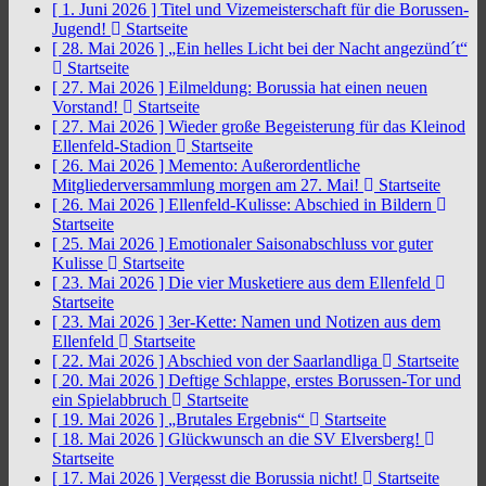
[ 1. Juni 2026 ]
Titel und Vizemeisterschaft für die Borussen-
Jugend!
Startseite
[ 28. Mai 2026 ]
„Ein helles Licht bei der Nacht angezünd´t“
Startseite
[ 27. Mai 2026 ]
Eilmeldung: Borussia hat einen neuen
Vorstand!
Startseite
[ 27. Mai 2026 ]
Wieder große Begeisterung für das Kleinod
Ellenfeld-Stadion
Startseite
[ 26. Mai 2026 ]
Memento: Außerordentliche
Mitgliederversammlung morgen am 27. Mai!
Startseite
[ 26. Mai 2026 ]
Ellenfeld-Kulisse: Abschied in Bildern
Startseite
[ 25. Mai 2026 ]
Emotionaler Saisonabschluss vor guter
Kulisse
Startseite
[ 23. Mai 2026 ]
Die vier Musketiere aus dem Ellenfeld
Startseite
[ 23. Mai 2026 ]
3er-Kette: Namen und Notizen aus dem
Ellenfeld
Startseite
[ 22. Mai 2026 ]
Abschied von der Saarlandliga
Startseite
[ 20. Mai 2026 ]
Deftige Schlappe, erstes Borussen-Tor und
ein Spielabbruch
Startseite
[ 19. Mai 2026 ]
„Brutales Ergebnis“
Startseite
[ 18. Mai 2026 ]
Glückwunsch an die SV Elversberg!
Startseite
[ 17. Mai 2026 ]
Vergesst die Borussia nicht!
Startseite