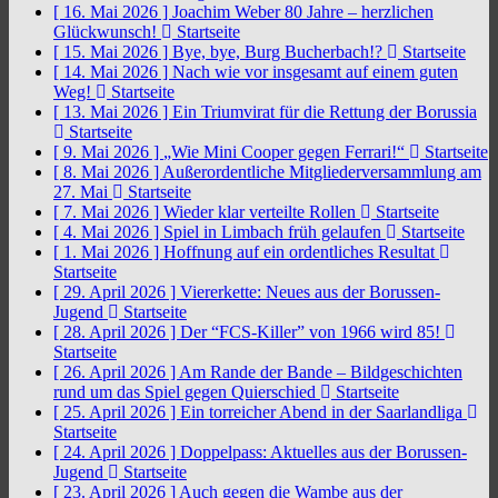
[ 16. Mai 2026 ]
Joachim Weber 80 Jahre – herzlichen
Glückwunsch!
Startseite
[ 15. Mai 2026 ]
Bye, bye, Burg Bucherbach!?
Startseite
[ 14. Mai 2026 ]
Nach wie vor insgesamt auf einem guten
Weg!
Startseite
[ 13. Mai 2026 ]
Ein Triumvirat für die Rettung der Borussia
Startseite
[ 9. Mai 2026 ]
„Wie Mini Cooper gegen Ferrari!“
Startseite
[ 8. Mai 2026 ]
Außerordentliche Mitgliederversammlung am
27. Mai
Startseite
[ 7. Mai 2026 ]
Wieder klar verteilte Rollen
Startseite
[ 4. Mai 2026 ]
Spiel in Limbach früh gelaufen
Startseite
[ 1. Mai 2026 ]
Hoffnung auf ein ordentliches Resultat
Startseite
[ 29. April 2026 ]
Viererkette: Neues aus der Borussen-
Jugend
Startseite
[ 28. April 2026 ]
Der “FCS-Killer” von 1966 wird 85!
Startseite
[ 26. April 2026 ]
Am Rande der Bande – Bildgeschichten
rund um das Spiel gegen Quierschied
Startseite
[ 25. April 2026 ]
Ein torreicher Abend in der Saarlandliga
Startseite
[ 24. April 2026 ]
Doppelpass: Aktuelles aus der Borussen-
Jugend
Startseite
[ 23. April 2026 ]
Auch gegen die Wambe aus der