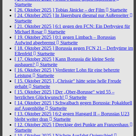
Startseite
[ 26. Oktober 2025 ]
Tobias Jänicke – der Film
Startseite
[ 24. Oktober 2025 ]
In Jägersburg diesmal nur Außenseiter
Startseite
[ 21. Oktober 2025 ]
6:1 gegen den FCN: Ein Derbysieg für
Michael Rosar
Startseite
[ 19. Oktober 2025 ]
0:1 gegen Limbach – Borussias
Aufwind abgebremst
Startseite
[ 18. Oktober 2025 ]
Borussia gegen FCN 21 – Derbytime im
Ellenfeld
Startseite
[ 17. Oktober 2025 ]
Kann Borussia die kleine Serie
ausbauen?
Startseite
[ 16. Oktober 2025 ]
Verdienter Lohn für eine beherzte
Leistung
Startseite
[ 15. Oktober 2025 ]
„Chrissie“ hätte seine helle Freude
gehabt
Startseite
[ 15. Oktober 2025 ]
Der „Ober-Borusse“ wird 55 –
herzlichen Glückwunsch!
Startseite
[ 14. Oktober 2025 ]
Schwalbach gegen Borussia: Pokalduell
auf Augenhöhe
Startseite
[ 13. Oktober 2025 ]
6:2 gegen Hangard II – Borussias U23
bleibt weiter dran
Startseite
[ 12. Oktober 2025 ]
Dreckige drei Punkte am Franzenhaus
Startseite
[ 10. Oktober 2025 ]
Nächste Ausfahrt Quierschied