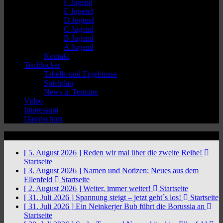
F Jugend
E Jugend
D Jugend
C Jugend
B Jugend
A Jugend
Kontakt
Tischkicker
Tabelle und Ergebnisse
Spielplan
News u. Termine
Video
Impressum
Datenschutz
News Ticker
[ 5. August 2026 ]
Reden wir mal über die zweite Reihe!
Startseite
[ 3. August 2026 ]
Namen und Notizen: Neues aus dem
Ellenfeld
Startseite
[ 2. August 2026 ]
Weiter, immer weiter!
Startseite
[ 31. Juli 2026 ]
Spannung steigt – jetzt geht´s los!
Startseite
[ 31. Juli 2026 ]
Ein Neinkerjer Bub führt die Borussia an
Startseite