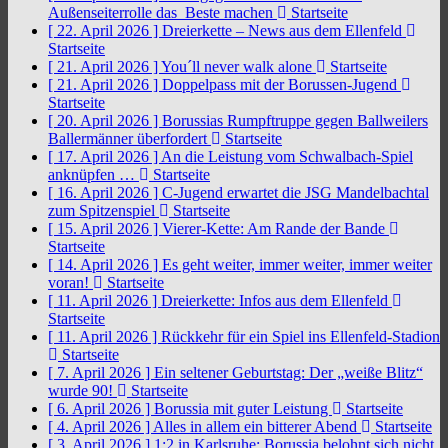
Außenseiterrolle das Beste machen
Startseite
[ 22. April 2026 ]
Dreierkette – News aus dem Ellenfeld
Startseite
[ 21. April 2026 ]
You´ll never walk alone
Startseite
[ 21. April 2026 ]
Doppelpass mit der Borussen-Jugend
Startseite
[ 20. April 2026 ]
Borussias Rumpftruppe gegen Ballweilers
Ballermänner überfordert
Startseite
[ 17. April 2026 ]
An die Leistung vom Schwalbach-Spiel
anknüpfen …
Startseite
[ 16. April 2026 ]
C-Jugend erwartet die JSG Mandelbachtal
zum Spitzenspiel
Startseite
[ 15. April 2026 ]
Vierer-Kette: Am Rande der Bande
Startseite
[ 14. April 2026 ]
Es geht weiter, immer weiter, immer weiter
voran!
Startseite
[ 11. April 2026 ]
Dreierkette: Infos aus dem Ellenfeld
Startseite
[ 11. April 2026 ]
Rückkehr für ein Spiel ins Ellenfeld-Stadion
Startseite
[ 7. April 2026 ]
Ein seltener Geburtstag: Der „weiße Blitz“
wurde 90!
Startseite
[ 6. April 2026 ]
Borussia mit guter Leistung
Startseite
[ 4. April 2026 ]
Alles in allem ein bitterer Abend
Startseite
[ 3. April 2026 ]
1:2 in Karlsruhe: Borussia belohnt sich nicht