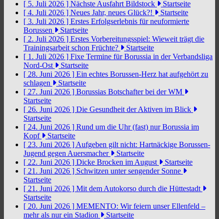
[ 5. Juli 2026 ]
Nächste Ausfahrt Bildstock
Startseite
[ 4. Juli 2026 ]
Neues Jahr, neues Glück?!
Startseite
[ 3. Juli 2026 ]
Erstes Erfolgserlebnis für neuformierte
Borussen
Startseite
[ 2. Juli 2026 ]
Erstes Vorbereitungsspiel: Wieweit trägt die
Trainingsarbeit schon Früchte?
Startseite
[ 1. Juli 2026 ]
Fixe Termine für Borussia in der Verbandsliga
Nord-Ost
Startseite
[ 28. Juni 2026 ]
Ein echtes Borussen-Herz hat aufgehört zu
schlagen
Startseite
[ 27. Juni 2026 ]
Borussias Botschafter bei der WM
Startseite
[ 26. Juni 2026 ]
Die Gesundheit der Aktiven im Blick
Startseite
[ 24. Juni 2026 ]
Rund um die Uhr (fast) nur Borussia im
Kopf
Startseite
[ 23. Juni 2026 ]
Aufgeben gilt nicht: Hartnäckige Borussen-
Jugend gegen Auersmacher
Startseite
[ 22. Juni 2026 ]
Dicke Brocken im August
Startseite
[ 21. Juni 2026 ]
Schwitzen unter sengender Sonne
Startseite
[ 21. Juni 2026 ]
Mit dem Autokorso durch die Hüttestadt
Startseite
[ 20. Juni 2026 ]
MEMENTO: Wir feiern unser Ellenfeld –
mehr als nur ein Stadion
Startseite