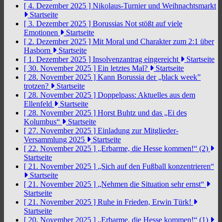
[ 4. Dezember 2025 ]
Nikolaus-Turnier und Weihnachtsmarkt
Startseite
[ 3. Dezember 2025 ]
Borussias Not stößt auf viele
Emotionen
Startseite
[ 2. Dezember 2025 ]
Mit Moral und Charakter zum 2:1 über
Hasborn
Startseite
[ 1. Dezember 2025 ]
Insolvenzantrag eingereicht
Startseite
[ 30. November 2025 ]
Ein letztes Mal?
Startseite
[ 28. November 2025 ]
Kann Borussia der „black week”
trotzen?
Startseite
[ 28. November 2025 ]
Doppelpass: Aktuelles aus dem
Ellenfeld
Startseite
[ 28. November 2025 ]
Horst Buhtz und das „Ei des
Kolumbus“
Startseite
[ 27. November 2025 ]
Einladung zur Mitglieder-
Versammlung 2025
Startseite
[ 22. November 2025 ]
„Erbarme, die Hesse kommen!“ (2)
Startseite
[ 21. November 2025 ]
„Sich auf den Fußball konzentrieren“
Startseite
[ 21. November 2025 ]
„Nehmen die Situation sehr ernst“
Startseite
[ 21. November 2025 ]
Ruhe in Frieden, Erwin Türk!
Startseite
[ 20. November 2025 ]
„Erbarme, die Hesse kommen!“ (1)