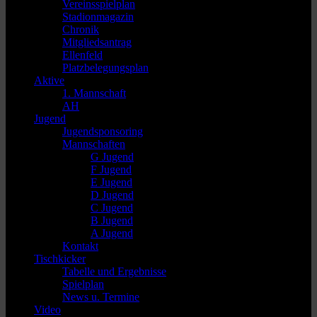
Vereinsspielplan
Stadionmagazin
Chronik
Mitgliedsantrag
Ellenfeld
Platzbelegungsplan
Aktive
1. Mannschaft
AH
Jugend
Jugendsponsoring
Mannschaften
G Jugend
F Jugend
E Jugend
D Jugend
C Jugend
B Jugend
A Jugend
Kontakt
Tischkicker
Tabelle und Ergebnisse
Spielplan
News u. Termine
Video