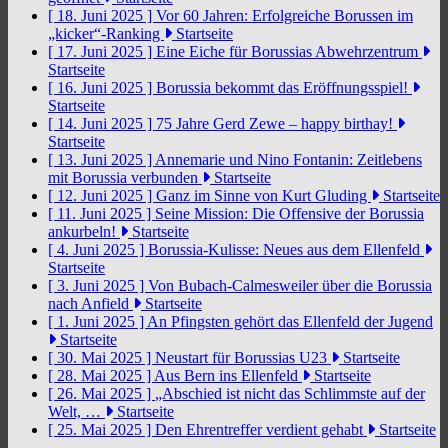
[ 18. Juni 2025 ]
Vor 60 Jahren: Erfolgreiche Borussen im
„kicker“-Ranking
Startseite
[ 17. Juni 2025 ]
Eine Eiche für Borussias Abwehrzentrum
Startseite
[ 16. Juni 2025 ]
Borussia bekommt das Eröffnungsspiel!
Startseite
[ 14. Juni 2025 ]
75 Jahre Gerd Zewe – happy birthay!
Startseite
[ 13. Juni 2025 ]
Annemarie und Nino Fontanin: Zeitlebens
mit Borussia verbunden
Startseite
[ 12. Juni 2025 ]
Ganz im Sinne von Kurt Gluding
Startseite
[ 11. Juni 2025 ]
Seine Mission: Die Offensive der Borussia
ankurbeln!
Startseite
[ 4. Juni 2025 ]
Borussia-Kulisse: Neues aus dem Ellenfeld
Startseite
[ 3. Juni 2025 ]
Von Bubach-Calmesweiler über die Borussia
nach Anfield
Startseite
[ 1. Juni 2025 ]
An Pfingsten gehört das Ellenfeld der Jugend
Startseite
[ 30. Mai 2025 ]
Neustart für Borussias U23
Startseite
[ 28. Mai 2025 ]
Aus Bern ins Ellenfeld
Startseite
[ 26. Mai 2025 ]
„Abschied ist nicht das Schlimmste auf der
Welt, …
Startseite
[ 25. Mai 2025 ]
Den Ehrentreffer verdient gehabt
Startseite