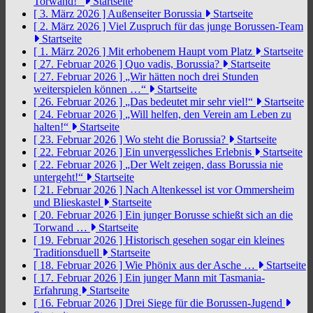
Torwand!“
Startseite
[ 3. März 2026 ]
Außenseiter Borussia
Startseite
[ 2. März 2026 ]
Viel Zuspruch für das junge Borussen-Team
Startseite
[ 1. März 2026 ]
Mit erhobenem Haupt vom Platz
Startseite
[ 27. Februar 2026 ]
Quo vadis, Borussia?
Startseite
[ 27. Februar 2026 ]
„Wir hätten noch drei Stunden
weiterspielen können …“
Startseite
[ 26. Februar 2026 ]
„Das bedeutet mir sehr viel!“
Startseite
[ 24. Februar 2026 ]
„Will helfen, den Verein am Leben zu
halten!“
Startseite
[ 23. Februar 2026 ]
Wo steht die Borussia?
Startseite
[ 22. Februar 2026 ]
Ein unvergessliches Erlebnis
Startseite
[ 22. Februar 2026 ]
„Der Welt zeigen, dass Borussia nie
untergeht!“
Startseite
[ 21. Februar 2026 ]
Nach Altenkessel ist vor Ommersheim
und Blieskastel
Startseite
[ 20. Februar 2026 ]
Ein junger Borusse schießt sich an die
Torwand …
Startseite
[ 19. Februar 2026 ]
Historisch gesehen sogar ein kleines
Traditionsduell
Startseite
[ 18. Februar 2026 ]
Wie Phönix aus der Asche …
Startseite
[ 17. Februar 2026 ]
Ein junger Mann mit Tasmania-
Erfahrung
Startseite
[ 16. Februar 2026 ]
Drei Siege für die Borussen-Jugend