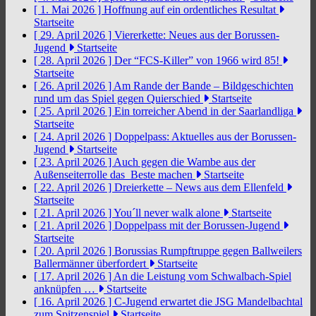
[ 1. Mai 2026 ]
Hoffnung auf ein ordentliches Resultat
Startseite
[ 29. April 2026 ]
Viererkette: Neues aus der Borussen-
Jugend
Startseite
[ 28. April 2026 ]
Der “FCS-Killer” von 1966 wird 85!
Startseite
[ 26. April 2026 ]
Am Rande der Bande – Bildgeschichten
rund um das Spiel gegen Quierschied
Startseite
[ 25. April 2026 ]
Ein torreicher Abend in der Saarlandliga
Startseite
[ 24. April 2026 ]
Doppelpass: Aktuelles aus der Borussen-
Jugend
Startseite
[ 23. April 2026 ]
Auch gegen die Wambe aus der
Außenseiterrolle das Beste machen
Startseite
[ 22. April 2026 ]
Dreierkette – News aus dem Ellenfeld
Startseite
[ 21. April 2026 ]
You´ll never walk alone
Startseite
[ 21. April 2026 ]
Doppelpass mit der Borussen-Jugend
Startseite
[ 20. April 2026 ]
Borussias Rumpftruppe gegen Ballweilers
Ballermänner überfordert
Startseite
[ 17. April 2026 ]
An die Leistung vom Schwalbach-Spiel
anknüpfen …
Startseite
[ 16. April 2026 ]
C-Jugend erwartet die JSG Mandelbachtal
zum Spitzenspiel
Startseite