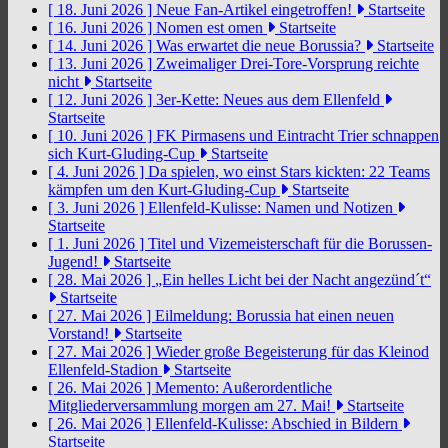
[ 18. Juni 2026 ]
Neue Fan-Artikel eingetroffen!
Startseite
[ 16. Juni 2026 ]
Nomen est omen
Startseite
[ 14. Juni 2026 ]
Was erwartet die neue Borussia?
Startseite
[ 13. Juni 2026 ]
Zweimaliger Drei-Tore-Vorsprung reichte
nicht
Startseite
[ 12. Juni 2026 ]
3er-Kette: Neues aus dem Ellenfeld
Startseite
[ 10. Juni 2026 ]
FK Pirmasens und Eintracht Trier schnappen
sich Kurt-Gluding-Cup
Startseite
[ 4. Juni 2026 ]
Da spielen, wo einst Stars kickten: 22 Teams
kämpfen um den Kurt-Gluding-Cup
Startseite
[ 3. Juni 2026 ]
Ellenfeld-Kulisse: Namen und Notizen
Startseite
[ 1. Juni 2026 ]
Titel und Vizemeisterschaft für die Borussen-
Jugend!
Startseite
[ 28. Mai 2026 ]
„Ein helles Licht bei der Nacht angezünd´t“
Startseite
[ 27. Mai 2026 ]
Eilmeldung: Borussia hat einen neuen
Vorstand!
Startseite
[ 27. Mai 2026 ]
Wieder große Begeisterung für das Kleinod
Ellenfeld-Stadion
Startseite
[ 26. Mai 2026 ]
Memento: Außerordentliche
Mitgliederversammlung morgen am 27. Mai!
Startseite
[ 26. Mai 2026 ]
Ellenfeld-Kulisse: Abschied in Bildern
Startseite