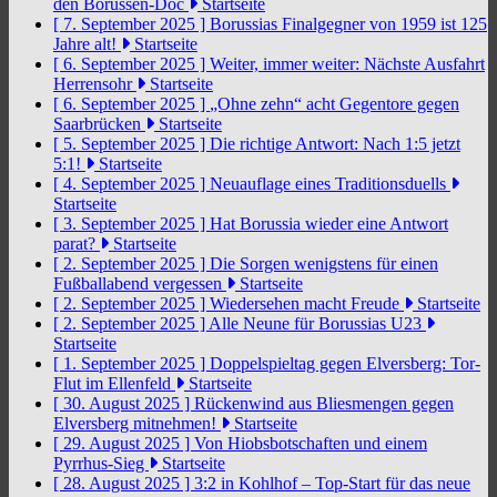
den Borussen-Doc
Startseite
[ 7. September 2025 ]
Borussias Finalgegner von 1959 ist 125
Jahre alt!
Startseite
[ 6. September 2025 ]
Weiter, immer weiter: Nächste Ausfahrt
Herrensohr
Startseite
[ 6. September 2025 ]
„Ohne zehn“ acht Gegentore gegen
Saarbrücken
Startseite
[ 5. September 2025 ]
Die richtige Antwort: Nach 1:5 jetzt
5:1!
Startseite
[ 4. September 2025 ]
Neuauflage eines Traditionsduells
Startseite
[ 3. September 2025 ]
Hat Borussia wieder eine Antwort
parat?
Startseite
[ 2. September 2025 ]
Die Sorgen wenigstens für einen
Fußballabend vergessen
Startseite
[ 2. September 2025 ]
Wiedersehen macht Freude
Startseite
[ 2. September 2025 ]
Alle Neune für Borussias U23
Startseite
[ 1. September 2025 ]
Doppelspieltag gegen Elversberg: Tor-
Flut im Ellenfeld
Startseite
[ 30. August 2025 ]
Rückenwind aus Bliesmengen gegen
Elversberg mitnehmen!
Startseite
[ 29. August 2025 ]
Von Hiobsbotschaften und einem
Pyrrhus-Sieg
Startseite
[ 28. August 2025 ]
3:2 in Kohlhof – Top-Start für das neue