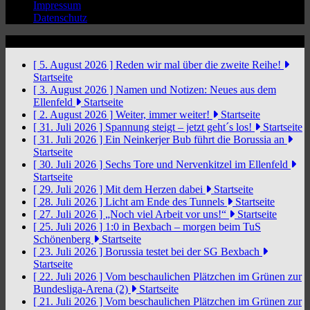
Impressum
Datenschutz
News Ticker
[ 5. August 2026 ]
Reden wir mal über die zweite Reihe!
Startseite
[ 3. August 2026 ]
Namen und Notizen: Neues aus dem
Ellenfeld
Startseite
[ 2. August 2026 ]
Weiter, immer weiter!
Startseite
[ 31. Juli 2026 ]
Spannung steigt – jetzt geht´s los!
Startseite
[ 31. Juli 2026 ]
Ein Neinkerjer Bub führt die Borussia an
Startseite
[ 30. Juli 2026 ]
Sechs Tore und Nervenkitzel im Ellenfeld
Startseite
[ 29. Juli 2026 ]
Mit dem Herzen dabei
Startseite
[ 28. Juli 2026 ]
Licht am Ende des Tunnels
Startseite
[ 27. Juli 2026 ]
„Noch viel Arbeit vor uns!“
Startseite
[ 25. Juli 2026 ]
1:0 in Bexbach – morgen beim TuS
Schönenberg
Startseite
[ 23. Juli 2026 ]
Borussia testet bei der SG Bexbach
Startseite
[ 22. Juli 2026 ]
Vom beschaulichen Plätzchen im Grünen zur
Bundesliga-Arena (2)
Startseite
[ 21. Juli 2026 ]
Vom beschaulichen Plätzchen im Grünen zur