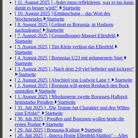
[ 11. August 2025 ]
„Jeder muss reflektieren, was er tun kann,
damit es besser wird!“
Startseite
[ 10. August 2025 ]
Enttäuschung – das Wort des
Wochenendes
Startseite
[ 8. August 2025 ]
Gelingt es Borussia, in Hasborn
nachzulegen?
Startseite
[ 7. August 2025 ]
Groundhopper-Magnet Ellenfeld
Startseite
[ 5. August 2025 ]
Tim Klein verlässt das Ellenfeld
Startseite
[ 4. August 2025 ]
Borussias U23 mit gelungenem Start
Startseite
[ 3. August 2025 ]
„Nach dem 2:0 viel befreiter und lockerer“
Startseite
[ 2. August 2025 ]
Abschied von Ludwig Lang †
Startseite
[ 1. August 2025 ]
Borussia will gegen Reisbach den Bock
umstoßen
Startseite
[ 1. August 2025 ]
Misslungene zweite Borussen-Halbzeit,
heimstarke Preußen
Startseite
[ 31. Juli 2025 ]
„Die Truppe hat Charakter und den Willen
zum Erfolg!“
Startseite
[ 30. Juli 2025 ]
Preußen und Borussen wollen heute die
ersten Punkte
Startseite
[ 29. Juli 2025 ]
Borussia-Kulisse
Startseite
[ 28. Juli 2025 ]
„Innova Home Ellenfeld-Stadion“ – Altes