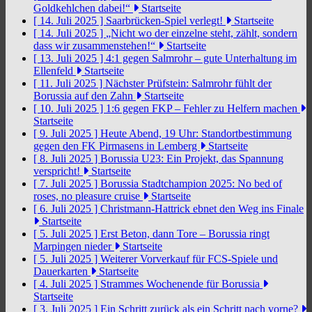
Goldkehlchen dabei!“
Startseite
[ 14. Juli 2025 ]
Saarbrücken-Spiel verlegt!
Startseite
[ 14. Juli 2025 ]
„Nicht wo der einzelne steht, zählt, sondern
dass wir zusammenstehen!“
Startseite
[ 13. Juli 2025 ]
4:1 gegen Salmrohr – gute Unterhaltung im
Ellenfeld
Startseite
[ 11. Juli 2025 ]
Nächster Prüfstein: Salmrohr fühlt der
Borussia auf den Zahn
Startseite
[ 10. Juli 2025 ]
1:6 gegen FKP – Fehler zu Helfern machen
Startseite
[ 9. Juli 2025 ]
Heute Abend, 19 Uhr: Standortbestimmung
gegen den FK Pirmasens in Lemberg
Startseite
[ 8. Juli 2025 ]
Borussia U23: Ein Projekt, das Spannung
verspricht!
Startseite
[ 7. Juli 2025 ]
Borussia Stadtchampion 2025: No bed of
roses, no pleasure cruise
Startseite
[ 6. Juli 2025 ]
Christmann-Hattrick ebnet den Weg ins Finale
Startseite
[ 5. Juli 2025 ]
Erst Beton, dann Tore – Borussia ringt
Marpingen nieder
Startseite
[ 5. Juli 2025 ]
Weiterer Vorverkauf für FCS-Spiele und
Dauerkarten
Startseite
[ 4. Juli 2025 ]
Strammes Wochenende für Borussia
Startseite
[ 3. Juli 2025 ]
Ein Schritt zurück als ein Schritt nach vorne?