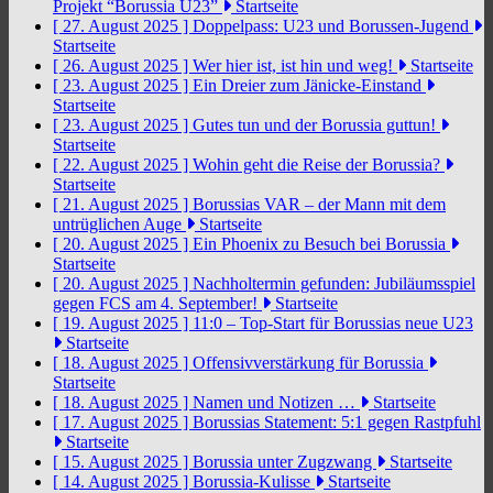
Projekt “Borussia U23”
Startseite
[ 27. August 2025 ]
Doppelpass: U23 und Borussen-Jugend
Startseite
[ 26. August 2025 ]
Wer hier ist, ist hin und weg!
Startseite
[ 23. August 2025 ]
Ein Dreier zum Jänicke-Einstand
Startseite
[ 23. August 2025 ]
Gutes tun und der Borussia guttun!
Startseite
[ 22. August 2025 ]
Wohin geht die Reise der Borussia?
Startseite
[ 21. August 2025 ]
Borussias VAR – der Mann mit dem
untrüglichen Auge
Startseite
[ 20. August 2025 ]
Ein Phoenix zu Besuch bei Borussia
Startseite
[ 20. August 2025 ]
Nachholtermin gefunden: Jubiläumsspiel
gegen FCS am 4. September!
Startseite
[ 19. August 2025 ]
11:0 – Top-Start für Borussias neue U23
Startseite
[ 18. August 2025 ]
Offensivverstärkung für Borussia
Startseite
[ 18. August 2025 ]
Namen und Notizen …
Startseite
[ 17. August 2025 ]
Borussias Statement: 5:1 gegen Rastpfuhl
Startseite
[ 15. August 2025 ]
Borussia unter Zugzwang
Startseite
[ 14. August 2025 ]
Borussia-Kulisse
Startseite