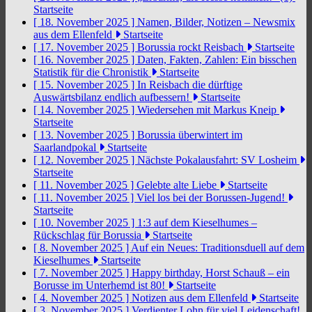
Startseite
[ 18. November 2025 ]
Namen, Bilder, Notizen – Newsmix
aus dem Ellenfeld
Startseite
[ 17. November 2025 ]
Borussia rockt Reisbach
Startseite
[ 16. November 2025 ]
Daten, Fakten, Zahlen: Ein bisschen
Statistik für die Chronistik
Startseite
[ 15. November 2025 ]
In Reisbach die dürftige
Auswärtsbilanz endlich aufbessern!
Startseite
[ 14. November 2025 ]
Wiedersehen mit Markus Kneip
Startseite
[ 13. November 2025 ]
Borussia überwintert im
Saarlandpokal
Startseite
[ 12. November 2025 ]
Nächste Pokalausfahrt: SV Losheim
Startseite
[ 11. November 2025 ]
Gelebte alte Liebe
Startseite
[ 11. November 2025 ]
Viel los bei der Borussen-Jugend!
Startseite
[ 10. November 2025 ]
1:3 auf dem Kieselhumes –
Rückschlag für Borussia
Startseite
[ 8. November 2025 ]
Auf ein Neues: Traditionsduell auf dem
Kieselhumes
Startseite
[ 7. November 2025 ]
Happy birthday, Horst Schauß – ein
Borusse im Unterhemd ist 80!
Startseite
[ 4. November 2025 ]
Notizen aus dem Ellenfeld
Startseite
[ 3. November 2025 ]
Verdienter Lohn für viel Leidenschaft!