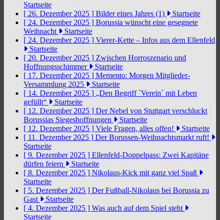
Startseite
[ 26. Dezember 2025 ]
Bilder eines Jahres (1)
Startseite
[ 24. Dezember 2025 ]
Borussia wünscht eine gesegnete
Weihnacht
Startseite
[ 24. Dezember 2025 ]
Vierer-Kette – Infos aus dem Ellenfeld
Startseite
[ 20. Dezember 2025 ]
Zwischen Horroszenario und
Hoffnungsschimmer
Startseite
[ 17. Dezember 2025 ]
Memento: Morgen Mitglieder-
Versammlung 2025
Startseite
[ 14. Dezember 2025 ]
„Den Begriff `Verein´ mit Leben
gefüllt“
Startseite
[ 12. Dezember 2025 ]
Der Nebel von Stuttgart verschluckt
Borussias Siegeshoffnungen
Startseite
[ 12. Dezember 2025 ]
Viele Fragen, alles offen!
Startseite
[ 11. Dezember 2025 ]
Der Borussen-Weihnachtsmarkt ruft!
Startseite
[ 9. Dezember 2025 ]
Ellenfeld-Doppelpass: Zwei Kapitäne
dürfen feiern
Startseite
[ 8. Dezember 2025 ]
Nikolaus-Kick mit ganz viel Spaß
Startseite
[ 5. Dezember 2025 ]
Der Fußball-Nikolaus bei Borussia zu
Gast
Startseite
[ 4. Dezember 2025 ]
Was auch auf dem Spiel steht
Startseite