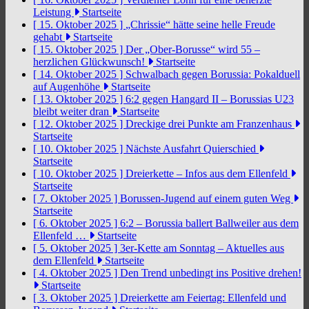
Leistung
Startseite
[ 15. Oktober 2025 ]
„Chrissie“ hätte seine helle Freude
gehabt
Startseite
[ 15. Oktober 2025 ]
Der „Ober-Borusse“ wird 55 –
herzlichen Glückwunsch!
Startseite
[ 14. Oktober 2025 ]
Schwalbach gegen Borussia: Pokalduell
auf Augenhöhe
Startseite
[ 13. Oktober 2025 ]
6:2 gegen Hangard II – Borussias U23
bleibt weiter dran
Startseite
[ 12. Oktober 2025 ]
Dreckige drei Punkte am Franzenhaus
Startseite
[ 10. Oktober 2025 ]
Nächste Ausfahrt Quierschied
Startseite
[ 10. Oktober 2025 ]
Dreierkette – Infos aus dem Ellenfeld
Startseite
[ 7. Oktober 2025 ]
Borussen-Jugend auf einem guten Weg
Startseite
[ 6. Oktober 2025 ]
6:2 – Borussia ballert Ballweiler aus dem
Ellenfeld …
Startseite
[ 5. Oktober 2025 ]
3er-Kette am Sonntag – Aktuelles aus
dem Ellenfeld
Startseite
[ 4. Oktober 2025 ]
Den Trend unbedingt ins Positive drehen!
Startseite
[ 3. Oktober 2025 ]
Dreierkette am Feiertag: Ellenfeld und