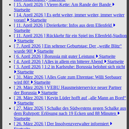
[ 15. April 2026 ]
Vierer-Kette: Am Rande der Bande
Startseite
[ 14. April 2026 ]
Es geht weiter, immer weiter, immer weiter
voran!
Startseite
[ 11. April 2026 ]
Dreierkette: Infos aus dem Ellenfeld
Startseite
[ 11. April 2026 ]
Rückkehr für ein Spiel ins Ellenfeld-Stadion
Startseite
[ 7. April 2026 ]
Ein seltener Geburtstag: Der „weiße Blitz“
wurde 90!
Startseite
[ 6. April 2026 ]
Borussia mit guter Leistung
Startseite
[ 4. April 2026 ]
Alles in allem ein bitterer Abend
Startseite
[ 3. April 2026 ]
1:2 in Karlsruhe: Borussia belohnt sich nicht
Startseite
[ 31. März 2026 ]
Alles Gute zum Ehrentag: Willi Seebauer
wird 80!
Startseite
[ 29. März 2026 ]
VEBU Hausmeisterservice neuer Partner
der Borussia
Startseite
[ 28. März 2026 ]
Kevin Lüder hofft auf „alle Mann an Bord“
Startseite
[ 27. März 2026 ]
Schalke des Südwestens gegen Schalke aus
dem Ruhrpott: Erlösung nach 19 Ecken und 88 Minuten
Startseite
[ 26. März 2026 ]
Der Insolvenzverwalter informiert
Startseite