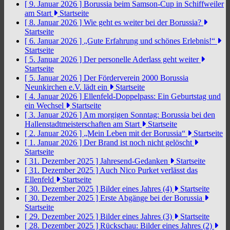
[ 9. Januar 2026 ]
Borussia beim Samson-Cup in Schiffweiler
am Start
Startseite
[ 8. Januar 2026 ]
Wie geht es weiter bei der Borussia?
Startseite
[ 6. Januar 2026 ]
„Gute Erfahrung und schönes Erlebnis!“
Startseite
[ 5. Januar 2026 ]
Der personelle Aderlass geht weiter
Startseite
[ 5. Januar 2026 ]
Der Förderverein 2000 Borussia
Neunkirchen e.V. lädt ein
Startseite
[ 4. Januar 2026 ]
Ellenfeld-Doppelpass: Ein Geburtstag und
ein Wechsel
Startseite
[ 3. Januar 2026 ]
Am morgigen Sonntag: Borussia bei den
Hallenstadtmeisterschaften am Start
Startseite
[ 2. Januar 2026 ]
„Mein Leben mit der Borussia“
Startseite
[ 1. Januar 2026 ]
Der Brand ist noch nicht gelöscht
Startseite
[ 31. Dezember 2025 ]
Jahresend-Gedanken
Startseite
[ 31. Dezember 2025 ]
Auch Nico Purket verlässt das
Ellenfeld
Startseite
[ 30. Dezember 2025 ]
Bilder eines Jahres (4)
Startseite
[ 30. Dezember 2025 ]
Erste Abgänge bei der Borussia
Startseite
[ 29. Dezember 2025 ]
Bilder eines Jahres (3)
Startseite
[ 28. Dezember 2025 ]
Rückschau: Bilder eines Jahres (2)