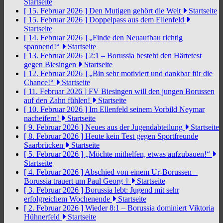
Startseite
[ 15. Februar 2026 ]
Den Mutigen gehört die Welt
Startseite
[ 15. Februar 2026 ]
Doppelpass aus dem Ellenfeld
Startseite
[ 14. Februar 2026 ]
„Finde den Neuaufbau richtig
spannend!“
Startseite
[ 13. Februar 2026 ]
2:1 – Borussia besteht den Härtetest
gegen Biesingen
Startseite
[ 12. Februar 2026 ]
„Bin sehr motiviert und dankbar für die
Chance!“
Startseite
[ 11. Februar 2026 ]
FV Biesingen will den jungen Borussen
auf den Zahn fühlen!
Startseite
[ 10. Februar 2026 ]
Im Ellenfeld seinem Vorbild Neymar
nacheifern!
Startseite
[ 9. Februar 2026 ]
Neues aus der Jugendabteilung
Startseite
[ 8. Februar 2026 ]
Heute kein Test gegen Sportfreunde
Saarbrücken
Startseite
[ 5. Februar 2026 ]
„Möchte mithelfen, etwas aufzubauen!“
Startseite
[ 4. Februar 2026 ]
Abschied von einem Ur-Borussen –
Borussia trauert um Paul Georg †
Startseite
[ 3. Februar 2026 ]
Borussia lebt: Jugend mit sehr
erfolgreichem Wochenende
Startseite
[ 2. Februar 2026 ]
Wieder 8:1 – Borussia dominiert Viktoria
Hühnerfeld
Startseite