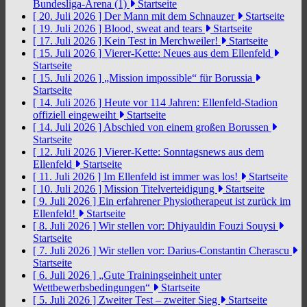
Bundesliga-Arena (1)
Startseite
[ 20. Juli 2026 ]
Der Mann mit dem Schnauzer
Startseite
[ 19. Juli 2026 ]
Blood, sweat and tears
Startseite
[ 17. Juli 2026 ]
Kein Test in Merchweiler!
Startseite
[ 15. Juli 2026 ]
Vierer-Kette: Neues aus dem Ellenfeld
Startseite
[ 15. Juli 2026 ]
„Mission impossible“ für Borussia
Startseite
[ 14. Juli 2026 ]
Heute vor 114 Jahren: Ellenfeld-Stadion
offiziell eingeweiht
Startseite
[ 14. Juli 2026 ]
Abschied von einem großen Borussen
Startseite
[ 12. Juli 2026 ]
Vierer-Kette: Sonntagsnews aus dem
Ellenfeld
Startseite
[ 11. Juli 2026 ]
Im Ellenfeld ist immer was los!
Startseite
[ 10. Juli 2026 ]
Mission Titelverteidigung
Startseite
[ 9. Juli 2026 ]
Ein erfahrener Physiotherapeut ist zurück im
Ellenfeld!
Startseite
[ 8. Juli 2026 ]
Wir stellen vor: Dhiyauldin Fouzi Souysi
Startseite
[ 7. Juli 2026 ]
Wir stellen vor: Darius-Constantin Cherascu
Startseite
[ 6. Juli 2026 ]
„Gute Trainingseinheit unter
Wettbewerbsbedingungen“
Startseite
[ 5. Juli 2026 ]
Zweiter Test – zweiter Sieg
Startseite