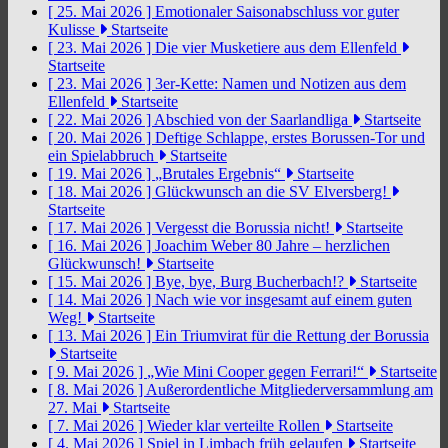
[ 25. Mai 2026 ]
Emotionaler Saisonabschluss vor guter
Kulisse
Startseite
[ 23. Mai 2026 ]
Die vier Musketiere aus dem Ellenfeld
Startseite
[ 23. Mai 2026 ]
3er-Kette: Namen und Notizen aus dem
Ellenfeld
Startseite
[ 22. Mai 2026 ]
Abschied von der Saarlandliga
Startseite
[ 20. Mai 2026 ]
Deftige Schlappe, erstes Borussen-Tor und
ein Spielabbruch
Startseite
[ 19. Mai 2026 ]
„Brutales Ergebnis“
Startseite
[ 18. Mai 2026 ]
Glückwunsch an die SV Elversberg!
Startseite
[ 17. Mai 2026 ]
Vergesst die Borussia nicht!
Startseite
[ 16. Mai 2026 ]
Joachim Weber 80 Jahre – herzlichen
Glückwunsch!
Startseite
[ 15. Mai 2026 ]
Bye, bye, Burg Bucherbach!?
Startseite
[ 14. Mai 2026 ]
Nach wie vor insgesamt auf einem guten
Weg!
Startseite
[ 13. Mai 2026 ]
Ein Triumvirat für die Rettung der Borussia
Startseite
[ 9. Mai 2026 ]
„Wie Mini Cooper gegen Ferrari!“
Startseite
[ 8. Mai 2026 ]
Außerordentliche Mitgliederversammlung am
27. Mai
Startseite
[ 7. Mai 2026 ]
Wieder klar verteilte Rollen
Startseite
[ 4. Mai 2026 ]
Spiel in Limbach früh gelaufen
Startseite