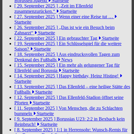
Borussen-Jugend
Startseite
[ 29. September 2025 ]
„Zeit im Ellenfeld
zusammenzurücken.“
Startseite
[ 27. September 2025 ]
Wenn einer eine Reise tut …
Startseite
[ 26. September 2025 ]
„Das ist wie ein Besuch beim
Zahnarzt“
Startseite
[ 22. September 2025 ]
Ein gebrauchter Tag
Startseite
[ 19. September 2025 ]
Ein Schlüsselspiel für die weitere
Saison?
Startseite
[ 18. September 2025 ]
Aus eindrucksvollen Tagen zum
Denkmal des Fußballs
News
[ 15. September 2025 ]
Ein mehr als gelungener Tag für
Ellenfeld und Borussia
Startseite
[ 14. September 2025 ]
Happy birthday, Heinz Histing!
Startseite
[ 13. September 2025 ]
Das Ellenfeld – eine heilige Stätte des
Fußballs
Startseite
[ 12. September 2025 ]
Das Ellenfeld-Stadion öffnet seine
Pforten
Startseite
[ 11. September 2025 ]
Von Menschen, die zu Schlachten
bummeln
Startseite
[ 9. September 2025 ]
Borussias U23: 2:2 in Bexbach kein
Beinbruch!
Startseite
[ 8. September 2025 ]
1:1 in Herrensohr: Wunsch-Remis für