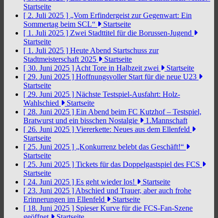
Startseite
[ 2. Juli 2025 ]
„Vom Erfindergeist zur Gegenwart: Ein
Sommertag beim SCL“
Startseite
[ 1. Juli 2025 ]
Zwei Stadttitel für die Borussen-Jugend
Startseite
[ 1. Juli 2025 ]
Heute Abend Startschuss zur
Stadtmeisterschaft 2025
Startseite
[ 30. Juni 2025 ]
Acht Tore in Halbzeit zwei
Startseite
[ 29. Juni 2025 ]
Hoffnungsvoller Start für die neue U23
Startseite
[ 29. Juni 2025 ]
Nächste Testspiel-Ausfahrt: Holz-
Wahlschied
Startseite
[ 28. Juni 2025 ]
Ein Abend beim FC Kutzhof – Testspiel,
Bratwurst und ein bisschen Nostalgie
1.Mannschaft
[ 26. Juni 2025 ]
Viererkette: Neues aus dem Ellenfeld
Startseite
[ 25. Juni 2025 ]
„Konkurrenz belebt das Geschäft!“
Startseite
[ 25. Juni 2025 ]
Tickets für das Doppelgastspiel des FCS
Startseite
[ 24. Juni 2025 ]
Es geht wieder los!
Startseite
[ 23. Juni 2025 ]
Abschied und Trauer, aber auch frohe
Erinnerungen im Ellenfeld
Startseite
[ 18. Juni 2025 ]
Spieser Kurve für die FCS-Fan-Szene
geöffnet
Startseite