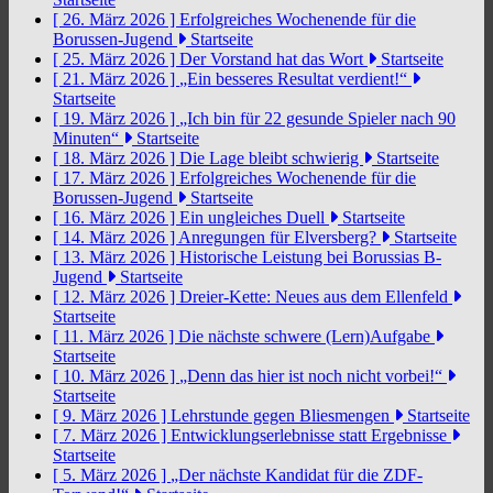
[ 26. März 2026 ]
Erfolgreiches Wochenende für die
Borussen-Jugend
Startseite
[ 25. März 2026 ]
Der Vorstand hat das Wort
Startseite
[ 21. März 2026 ]
„Ein besseres Resultat verdient!“
Startseite
[ 19. März 2026 ]
„Ich bin für 22 gesunde Spieler nach 90
Minuten“
Startseite
[ 18. März 2026 ]
Die Lage bleibt schwierig
Startseite
[ 17. März 2026 ]
Erfolgreiches Wochenende für die
Borussen-Jugend
Startseite
[ 16. März 2026 ]
Ein ungleiches Duell
Startseite
[ 14. März 2026 ]
Anregungen für Elversberg?
Startseite
[ 13. März 2026 ]
Historische Leistung bei Borussias B-
Jugend
Startseite
[ 12. März 2026 ]
Dreier-Kette: Neues aus dem Ellenfeld
Startseite
[ 11. März 2026 ]
Die nächste schwere (Lern)Aufgabe
Startseite
[ 10. März 2026 ]
„Denn das hier ist noch nicht vorbei!“
Startseite
[ 9. März 2026 ]
Lehrstunde gegen Bliesmengen
Startseite
[ 7. März 2026 ]
Entwicklungserlebnisse statt Ergebnisse
Startseite
[ 5. März 2026 ]
„Der nächste Kandidat für die ZDF-