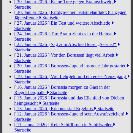
[ 30. Januar 2026 ]
Keine Tore gegen Braunschweig
Startseite
[ 30. Januar 2026 ]
Erfolgreicher Testspielauftakt: 8:1 gegen
Jägersfreude
Startseite
[ 27. Januar 2026 ]
Ein Test und weitere Abschiede
Startseite
[ 24. Januar 2026 ]
Tim Braun zieht es in die Heimat
Startseite
[ 22. Januar 2026 ]
Sag zum Abschied leise: „Servus!“
Startseite
[ 21. Januar 2026 ]
Vor den Borussen liegt viel Arbeit
Startseite
[ 20. Januar 2026 ]
Borussen-Jugend ins neue Jahr gestartet
Startseite
[ 19. Januar 2026 ]
Viel Lehrgeld und ein erster Neuzugang
Startseite
[ 16. Januar 2026 ]
Borussia morgen zu Gast in der
Riegelsberghalle
Startseite
[ 15. Januar 2026 ]
Borussia und das Ellenfeld von Dieben
heimgesucht
Startseite
[ 13. Januar 2026 ]
Erlebnis statt Ergebnis
Startseite
[ 12. Januar 2026 ]
Borussen-Jugend setzt Ausrufezeichen!
Startseite
[ 11. Januar 2026 ]
Kein Schiffbruch in Schiffweiler
Startseite