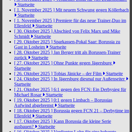
Startseite
[ 1. November 2025 ]
Mit neuem Schwung gegen Köllerbach
Startseite
[ 1. November 2025 ]
Premiere für das neue Trainer-Duo im
Ellenfeld
Startseite
[ 30. Oktober 2025 ]
Abschied von Felix Marx und Mike
Schmidt
Startseite
[ 29. Oktober 2025 ]
Sparkassen-Pokal Saar: Borussia zu
Gast in Losheim
Startseite
[ 28. Oktober 2025 ]
Jan Berger tritt als Borussen-Trainer
zurück
Startseite
[ 27. Oktober 2025 ]
Ohne Punkte gegen Jägersburg
Startseite
[ 26. Oktober 2025 ]
Tobias Jänicke – der Film
Startseite
[ 24. Oktober 2025 ]
In Jägersburg diesmal nur Außenseiter
Startseite
[ 21. Oktober 2025 ]
6:1 gegen den FCN: Ein Derbysieg für
Michael Rosar
Startseite
[ 19. Oktober 2025 ]
0:1 gegen Limbach – Borussias
Aufwind abgebremst
Startseite
[ 18. Oktober 2025 ]
Borussia gegen FCN 21 – Derbytime im
Ellenfeld
Startseite
[ 17. Oktober 2025 ]
Kann Borussia die kleine Serie
ausbauen?
Startseite
[ 16. Oktober 2025 ]
Verdienter Lohn für eine beherzte