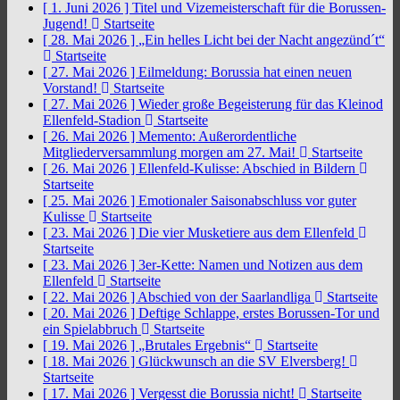
[ 1. Juni 2026 ]
Titel und Vizemeisterschaft für die Borussen-
Jugend!
Startseite
[ 28. Mai 2026 ]
„Ein helles Licht bei der Nacht angezünd´t“
Startseite
[ 27. Mai 2026 ]
Eilmeldung: Borussia hat einen neuen
Vorstand!
Startseite
[ 27. Mai 2026 ]
Wieder große Begeisterung für das Kleinod
Ellenfeld-Stadion
Startseite
[ 26. Mai 2026 ]
Memento: Außerordentliche
Mitgliederversammlung morgen am 27. Mai!
Startseite
[ 26. Mai 2026 ]
Ellenfeld-Kulisse: Abschied in Bildern
Startseite
[ 25. Mai 2026 ]
Emotionaler Saisonabschluss vor guter
Kulisse
Startseite
[ 23. Mai 2026 ]
Die vier Musketiere aus dem Ellenfeld
Startseite
[ 23. Mai 2026 ]
3er-Kette: Namen und Notizen aus dem
Ellenfeld
Startseite
[ 22. Mai 2026 ]
Abschied von der Saarlandliga
Startseite
[ 20. Mai 2026 ]
Deftige Schlappe, erstes Borussen-Tor und
ein Spielabbruch
Startseite
[ 19. Mai 2026 ]
„Brutales Ergebnis“
Startseite
[ 18. Mai 2026 ]
Glückwunsch an die SV Elversberg!
Startseite
[ 17. Mai 2026 ]
Vergesst die Borussia nicht!
Startseite