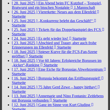
[ 28. Juni 2025 ]
Ein Abend beim FC Kutzhof – Testspiel,
Bratwurst und ein bisschen Nostalgie
1.Mannschaft
[ 26. Juni 2025 ]
Viererkette: Neues aus dem Ellenfeld
Startseite
[ 25. Juni 2025 ]
„Konkurrenz belebt das Geschäft!“
Startseite
[ 25. Juni 2025 ]
Tickets für das Doppelgastspiel des FCS
Startseite
[ 24. Juni 2025 ]
Es geht wieder los!
Startseite
[ 23. Juni 2025 ]
Abschied und Trauer, aber auch frohe
Erinnerungen im Ellenfeld
Startseite
[ 18. Juni 2025 ]
Spieser Kurve für die FCS-Fan-Szene
geöffnet
Startseite
[ 18. Juni 2025 ]
Vor 60 Jahren: Erfolgreiche Borussen im
„kicker“-Ranking
Startseite
[ 17. Juni 2025 ]
Eine Eiche für Borussias Abwehrzentrum
Startseite
[ 16. Juni 2025 ]
Borussia bekommt das Eröffnungsspiel!
Startseite
[ 14. Juni 2025 ]
75 Jahre Gerd Zewe – happy birthay!
Startseite
[ 13. Juni 2025 ]
Annemarie und Nino Fontanin: Zeitlebens
mit Borussia verbunden
Startseite
[ 12. Juni 2025 ]
Ganz im Sinne von Kurt Gluding
Startseite