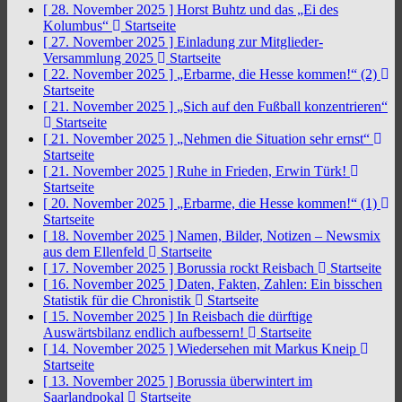
[ 28. November 2025 ]
Horst Buhtz und das „Ei des
Kolumbus“
Startseite
[ 27. November 2025 ]
Einladung zur Mitglieder-
Versammlung 2025
Startseite
[ 22. November 2025 ]
„Erbarme, die Hesse kommen!“ (2)
Startseite
[ 21. November 2025 ]
„Sich auf den Fußball konzentrieren“
Startseite
[ 21. November 2025 ]
„Nehmen die Situation sehr ernst“
Startseite
[ 21. November 2025 ]
Ruhe in Frieden, Erwin Türk!
Startseite
[ 20. November 2025 ]
„Erbarme, die Hesse kommen!“ (1)
Startseite
[ 18. November 2025 ]
Namen, Bilder, Notizen – Newsmix
aus dem Ellenfeld
Startseite
[ 17. November 2025 ]
Borussia rockt Reisbach
Startseite
[ 16. November 2025 ]
Daten, Fakten, Zahlen: Ein bisschen
Statistik für die Chronistik
Startseite
[ 15. November 2025 ]
In Reisbach die dürftige
Auswärtsbilanz endlich aufbessern!
Startseite
[ 14. November 2025 ]
Wiedersehen mit Markus Kneip
Startseite
[ 13. November 2025 ]
Borussia überwintert im
Saarlandpokal
Startseite