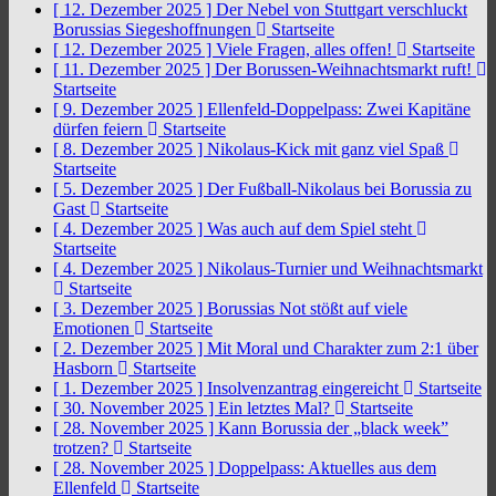
[ 12. Dezember 2025 ]
Der Nebel von Stuttgart verschluckt
Borussias Siegeshoffnungen
Startseite
[ 12. Dezember 2025 ]
Viele Fragen, alles offen!
Startseite
[ 11. Dezember 2025 ]
Der Borussen-Weihnachtsmarkt ruft!
Startseite
[ 9. Dezember 2025 ]
Ellenfeld-Doppelpass: Zwei Kapitäne
dürfen feiern
Startseite
[ 8. Dezember 2025 ]
Nikolaus-Kick mit ganz viel Spaß
Startseite
[ 5. Dezember 2025 ]
Der Fußball-Nikolaus bei Borussia zu
Gast
Startseite
[ 4. Dezember 2025 ]
Was auch auf dem Spiel steht
Startseite
[ 4. Dezember 2025 ]
Nikolaus-Turnier und Weihnachtsmarkt
Startseite
[ 3. Dezember 2025 ]
Borussias Not stößt auf viele
Emotionen
Startseite
[ 2. Dezember 2025 ]
Mit Moral und Charakter zum 2:1 über
Hasborn
Startseite
[ 1. Dezember 2025 ]
Insolvenzantrag eingereicht
Startseite
[ 30. November 2025 ]
Ein letztes Mal?
Startseite
[ 28. November 2025 ]
Kann Borussia der „black week”
trotzen?
Startseite
[ 28. November 2025 ]
Doppelpass: Aktuelles aus dem
Ellenfeld
Startseite