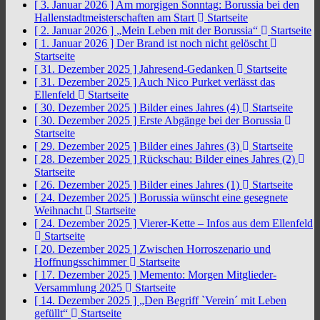
[ 3. Januar 2026 ]
Am morgigen Sonntag: Borussia bei den
Hallenstadtmeisterschaften am Start
Startseite
[ 2. Januar 2026 ]
„Mein Leben mit der Borussia“
Startseite
[ 1. Januar 2026 ]
Der Brand ist noch nicht gelöscht
Startseite
[ 31. Dezember 2025 ]
Jahresend-Gedanken
Startseite
[ 31. Dezember 2025 ]
Auch Nico Purket verlässt das
Ellenfeld
Startseite
[ 30. Dezember 2025 ]
Bilder eines Jahres (4)
Startseite
[ 30. Dezember 2025 ]
Erste Abgänge bei der Borussia
Startseite
[ 29. Dezember 2025 ]
Bilder eines Jahres (3)
Startseite
[ 28. Dezember 2025 ]
Rückschau: Bilder eines Jahres (2)
Startseite
[ 26. Dezember 2025 ]
Bilder eines Jahres (1)
Startseite
[ 24. Dezember 2025 ]
Borussia wünscht eine gesegnete
Weihnacht
Startseite
[ 24. Dezember 2025 ]
Vierer-Kette – Infos aus dem Ellenfeld
Startseite
[ 20. Dezember 2025 ]
Zwischen Horroszenario und
Hoffnungsschimmer
Startseite
[ 17. Dezember 2025 ]
Memento: Morgen Mitglieder-
Versammlung 2025
Startseite
[ 14. Dezember 2025 ]
„Den Begriff `Verein´ mit Leben
gefüllt“
Startseite