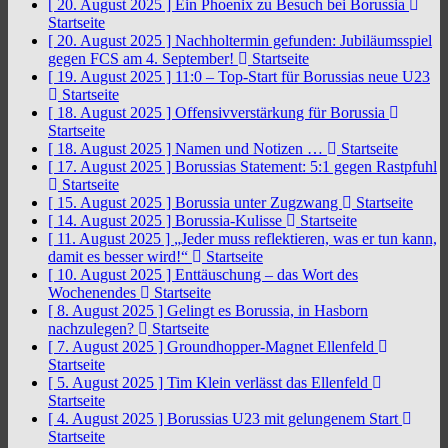
[ 20. August 2025 ]
Ein Phoenix zu Besuch bei Borussia
Startseite
[ 20. August 2025 ]
Nachholtermin gefunden: Jubiläumsspiel
gegen FCS am 4. September!
Startseite
[ 19. August 2025 ]
11:0 – Top-Start für Borussias neue U23
Startseite
[ 18. August 2025 ]
Offensivverstärkung für Borussia
Startseite
[ 18. August 2025 ]
Namen und Notizen …
Startseite
[ 17. August 2025 ]
Borussias Statement: 5:1 gegen Rastpfuhl
Startseite
[ 15. August 2025 ]
Borussia unter Zugzwang
Startseite
[ 14. August 2025 ]
Borussia-Kulisse
Startseite
[ 11. August 2025 ]
„Jeder muss reflektieren, was er tun kann,
damit es besser wird!“
Startseite
[ 10. August 2025 ]
Enttäuschung – das Wort des
Wochenendes
Startseite
[ 8. August 2025 ]
Gelingt es Borussia, in Hasborn
nachzulegen?
Startseite
[ 7. August 2025 ]
Groundhopper-Magnet Ellenfeld
Startseite
[ 5. August 2025 ]
Tim Klein verlässt das Ellenfeld
Startseite
[ 4. August 2025 ]
Borussias U23 mit gelungenem Start
Startseite