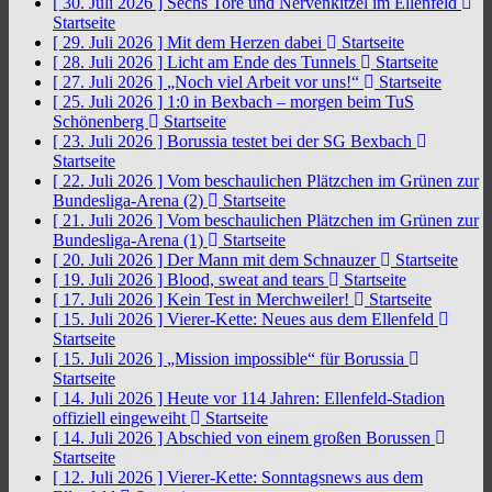
[ 30. Juli 2026 ]
Sechs Tore und Nervenkitzel im Ellenfeld
Startseite
[ 29. Juli 2026 ]
Mit dem Herzen dabei
Startseite
[ 28. Juli 2026 ]
Licht am Ende des Tunnels
Startseite
[ 27. Juli 2026 ]
„Noch viel Arbeit vor uns!“
Startseite
[ 25. Juli 2026 ]
1:0 in Bexbach – morgen beim TuS
Schönenberg
Startseite
[ 23. Juli 2026 ]
Borussia testet bei der SG Bexbach
Startseite
[ 22. Juli 2026 ]
Vom beschaulichen Plätzchen im Grünen zur
Bundesliga-Arena (2)
Startseite
[ 21. Juli 2026 ]
Vom beschaulichen Plätzchen im Grünen zur
Bundesliga-Arena (1)
Startseite
[ 20. Juli 2026 ]
Der Mann mit dem Schnauzer
Startseite
[ 19. Juli 2026 ]
Blood, sweat and tears
Startseite
[ 17. Juli 2026 ]
Kein Test in Merchweiler!
Startseite
[ 15. Juli 2026 ]
Vierer-Kette: Neues aus dem Ellenfeld
Startseite
[ 15. Juli 2026 ]
„Mission impossible“ für Borussia
Startseite
[ 14. Juli 2026 ]
Heute vor 114 Jahren: Ellenfeld-Stadion
offiziell eingeweiht
Startseite
[ 14. Juli 2026 ]
Abschied von einem großen Borussen
Startseite
[ 12. Juli 2026 ]
Vierer-Kette: Sonntagsnews aus dem