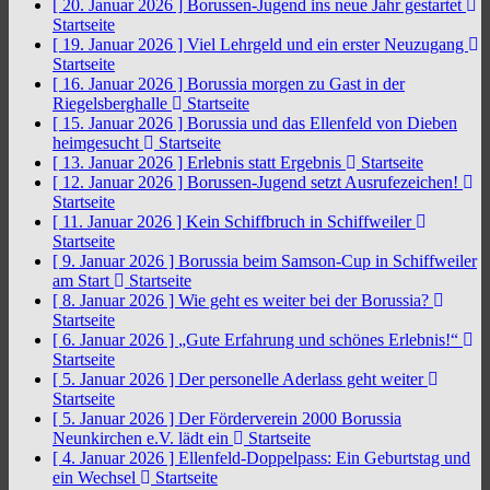
[ 20. Januar 2026 ]
Borussen-Jugend ins neue Jahr gestartet
Startseite
[ 19. Januar 2026 ]
Viel Lehrgeld und ein erster Neuzugang
Startseite
[ 16. Januar 2026 ]
Borussia morgen zu Gast in der
Riegelsberghalle
Startseite
[ 15. Januar 2026 ]
Borussia und das Ellenfeld von Dieben
heimgesucht
Startseite
[ 13. Januar 2026 ]
Erlebnis statt Ergebnis
Startseite
[ 12. Januar 2026 ]
Borussen-Jugend setzt Ausrufezeichen!
Startseite
[ 11. Januar 2026 ]
Kein Schiffbruch in Schiffweiler
Startseite
[ 9. Januar 2026 ]
Borussia beim Samson-Cup in Schiffweiler
am Start
Startseite
[ 8. Januar 2026 ]
Wie geht es weiter bei der Borussia?
Startseite
[ 6. Januar 2026 ]
„Gute Erfahrung und schönes Erlebnis!“
Startseite
[ 5. Januar 2026 ]
Der personelle Aderlass geht weiter
Startseite
[ 5. Januar 2026 ]
Der Förderverein 2000 Borussia
Neunkirchen e.V. lädt ein
Startseite
[ 4. Januar 2026 ]
Ellenfeld-Doppelpass: Ein Geburtstag und
ein Wechsel
Startseite