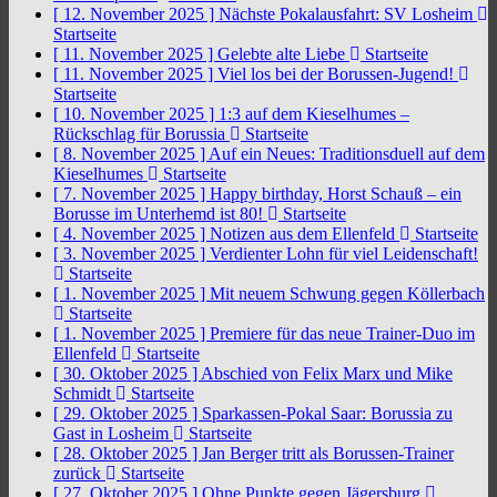
[ 12. November 2025 ]
Nächste Pokalausfahrt: SV Losheim
Startseite
[ 11. November 2025 ]
Gelebte alte Liebe
Startseite
[ 11. November 2025 ]
Viel los bei der Borussen-Jugend!
Startseite
[ 10. November 2025 ]
1:3 auf dem Kieselhumes –
Rückschlag für Borussia
Startseite
[ 8. November 2025 ]
Auf ein Neues: Traditionsduell auf dem
Kieselhumes
Startseite
[ 7. November 2025 ]
Happy birthday, Horst Schauß – ein
Borusse im Unterhemd ist 80!
Startseite
[ 4. November 2025 ]
Notizen aus dem Ellenfeld
Startseite
[ 3. November 2025 ]
Verdienter Lohn für viel Leidenschaft!
Startseite
[ 1. November 2025 ]
Mit neuem Schwung gegen Köllerbach
Startseite
[ 1. November 2025 ]
Premiere für das neue Trainer-Duo im
Ellenfeld
Startseite
[ 30. Oktober 2025 ]
Abschied von Felix Marx und Mike
Schmidt
Startseite
[ 29. Oktober 2025 ]
Sparkassen-Pokal Saar: Borussia zu
Gast in Losheim
Startseite
[ 28. Oktober 2025 ]
Jan Berger tritt als Borussen-Trainer
zurück
Startseite
[ 27. Oktober 2025 ]
Ohne Punkte gegen Jägersburg