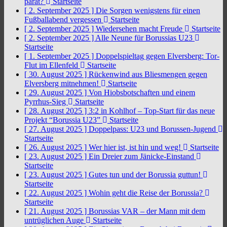
parat?
Startseite
[ 2. September 2025 ]
Die Sorgen wenigstens für einen
Fußballabend vergessen
Startseite
[ 2. September 2025 ]
Wiedersehen macht Freude
Startseite
[ 2. September 2025 ]
Alle Neune für Borussias U23
Startseite
[ 1. September 2025 ]
Doppelspieltag gegen Elversberg: Tor-
Flut im Ellenfeld
Startseite
[ 30. August 2025 ]
Rückenwind aus Bliesmengen gegen
Elversberg mitnehmen!
Startseite
[ 29. August 2025 ]
Von Hiobsbotschaften und einem
Pyrrhus-Sieg
Startseite
[ 28. August 2025 ]
3:2 in Kohlhof – Top-Start für das neue
Projekt “Borussia U23”
Startseite
[ 27. August 2025 ]
Doppelpass: U23 und Borussen-Jugend
Startseite
[ 26. August 2025 ]
Wer hier ist, ist hin und weg!
Startseite
[ 23. August 2025 ]
Ein Dreier zum Jänicke-Einstand
Startseite
[ 23. August 2025 ]
Gutes tun und der Borussia guttun!
Startseite
[ 22. August 2025 ]
Wohin geht die Reise der Borussia?
Startseite
[ 21. August 2025 ]
Borussias VAR – der Mann mit dem
untrüglichen Auge
Startseite