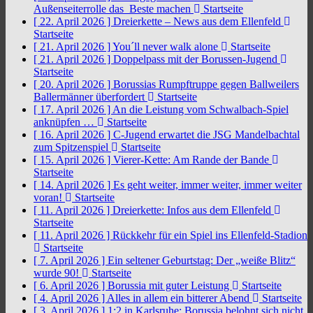
Außenseiterrolle das Beste machen
Startseite
[ 22. April 2026 ]
Dreierkette – News aus dem Ellenfeld
Startseite
[ 21. April 2026 ]
You´ll never walk alone
Startseite
[ 21. April 2026 ]
Doppelpass mit der Borussen-Jugend
Startseite
[ 20. April 2026 ]
Borussias Rumpftruppe gegen Ballweilers
Ballermänner überfordert
Startseite
[ 17. April 2026 ]
An die Leistung vom Schwalbach-Spiel
anknüpfen …
Startseite
[ 16. April 2026 ]
C-Jugend erwartet die JSG Mandelbachtal
zum Spitzenspiel
Startseite
[ 15. April 2026 ]
Vierer-Kette: Am Rande der Bande
Startseite
[ 14. April 2026 ]
Es geht weiter, immer weiter, immer weiter
voran!
Startseite
[ 11. April 2026 ]
Dreierkette: Infos aus dem Ellenfeld
Startseite
[ 11. April 2026 ]
Rückkehr für ein Spiel ins Ellenfeld-Stadion
Startseite
[ 7. April 2026 ]
Ein seltener Geburtstag: Der „weiße Blitz“
wurde 90!
Startseite
[ 6. April 2026 ]
Borussia mit guter Leistung
Startseite
[ 4. April 2026 ]
Alles in allem ein bitterer Abend
Startseite
[ 3. April 2026 ]
1:2 in Karlsruhe: Borussia belohnt sich nicht