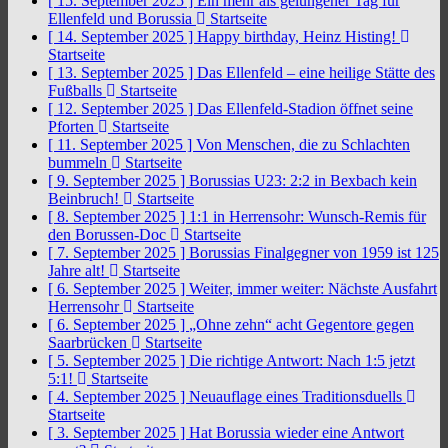
[ 15. September 2025 ]
Ein mehr als gelungener Tag für
Ellenfeld und Borussia
Startseite
[ 14. September 2025 ]
Happy birthday, Heinz Histing!
Startseite
[ 13. September 2025 ]
Das Ellenfeld – eine heilige Stätte des
Fußballs
Startseite
[ 12. September 2025 ]
Das Ellenfeld-Stadion öffnet seine
Pforten
Startseite
[ 11. September 2025 ]
Von Menschen, die zu Schlachten
bummeln
Startseite
[ 9. September 2025 ]
Borussias U23: 2:2 in Bexbach kein
Beinbruch!
Startseite
[ 8. September 2025 ]
1:1 in Herrensohr: Wunsch-Remis für
den Borussen-Doc
Startseite
[ 7. September 2025 ]
Borussias Finalgegner von 1959 ist 125
Jahre alt!
Startseite
[ 6. September 2025 ]
Weiter, immer weiter: Nächste Ausfahrt
Herrensohr
Startseite
[ 6. September 2025 ]
„Ohne zehn“ acht Gegentore gegen
Saarbrücken
Startseite
[ 5. September 2025 ]
Die richtige Antwort: Nach 1:5 jetzt
5:1!
Startseite
[ 4. September 2025 ]
Neuauflage eines Traditionsduells
Startseite
[ 3. September 2025 ]
Hat Borussia wieder eine Antwort