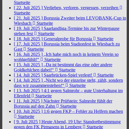
Startseite
[ 22. Juli 2025 ]
Verlieben, verloren, vergessen, verzeihen
Startseite
[ 21. Juli 2025 ]
Borussia Zweiter beim LEVOBANK-Cup in
Wiesbach
Startseite
[ 19. Juli 2025 ]
Saarlandliga-Termine bis zur Winterpause
stehen fest
Startseite
[ 18. Juli 2025 ]
Generalprobe für Borussia
Startseite
[ 17. Juli 2025 ]
Borussia beim Stadionfest in Wiesbach zu
Gast
Startseite
[ 16. Juli 2025 ]
„Ich habe mich noch in keinem Verein so
wohlgefühlt!“
Startseite
[ 15. Juli 2025 ]
„Da ist bestimmt das eine oder andere
Goldkehlchen dabei!“
Startseite
[ 14. Juli 2025 ]
Saarbrücken-Spiel verlegt!
Startseite
[ 14. Juli 2025 ]
„Nicht wo der einzelne steht, zählt, sondern
dass wir zusammenstehen!“
Startseite
[ 13. Juli 2025 ]
4:1 gegen Salmrohr – gute Unterhaltung im
Ellenfeld
Startseite
[ 11. Juli 2025 ]
Nächster Prüfstein: Salmrohr fühlt der
Borussia auf den Zahn
Startseite
[ 10. Juli 2025 ]
1:6 gegen FKP – Fehler zu Helfern machen
Startseite
[ 9. Juli 2025 ]
Heute Abend, 19 Uhr: Standortbestimmung
gegen den FK Pirmasens in Lemberg
Startseite