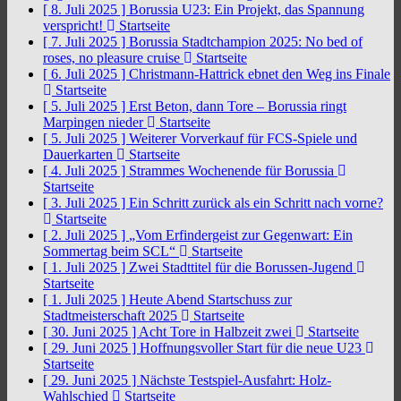
[ 8. Juli 2025 ]
Borussia U23: Ein Projekt, das Spannung
verspricht!
Startseite
[ 7. Juli 2025 ]
Borussia Stadtchampion 2025: No bed of
roses, no pleasure cruise
Startseite
[ 6. Juli 2025 ]
Christmann-Hattrick ebnet den Weg ins Finale
Startseite
[ 5. Juli 2025 ]
Erst Beton, dann Tore – Borussia ringt
Marpingen nieder
Startseite
[ 5. Juli 2025 ]
Weiterer Vorverkauf für FCS-Spiele und
Dauerkarten
Startseite
[ 4. Juli 2025 ]
Strammes Wochenende für Borussia
Startseite
[ 3. Juli 2025 ]
Ein Schritt zurück als ein Schritt nach vorne?
Startseite
[ 2. Juli 2025 ]
„Vom Erfindergeist zur Gegenwart: Ein
Sommertag beim SCL“
Startseite
[ 1. Juli 2025 ]
Zwei Stadttitel für die Borussen-Jugend
Startseite
[ 1. Juli 2025 ]
Heute Abend Startschuss zur
Stadtmeisterschaft 2025
Startseite
[ 30. Juni 2025 ]
Acht Tore in Halbzeit zwei
Startseite
[ 29. Juni 2025 ]
Hoffnungsvoller Start für die neue U23
Startseite
[ 29. Juni 2025 ]
Nächste Testspiel-Ausfahrt: Holz-
Wahlschied
Startseite