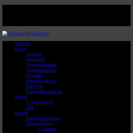
Facebook
Twitter
Instagram
Youtube
Startseite
Verein
Satzung
Steckbrief
Vereinsspielplan
Stadionmagazin
Chronik
Mitgliedsantrag
Ellenfeld
Platzbelegungsplan
Aktive
1. Mannschaft
AH
Jugend
Jugendsponsoring
Mannschaften
G Jugend