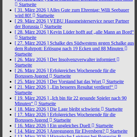
Startseite
[ 31. März 2026 ]
Alles Gute zum Ehrentag: Willi Seebauer
wird 80!
Startseite
[ 29. März 2026 ]
VEBU Hausmeisterservice neuer Partner
der Borussia
Startseite
[ 28. März 2026 ]
Kevin Lüder hofft auf „alle Mann an Bord“
Startseite
[ 27. März 2026 ]
Schalke des Südwestens gegen Schalke aus
dem Ruhrpott: Erlösung nach 19 Ecken und 88 Minuten
Startseite
[ 26. März 2026 ]
Der Insolvenzverwalter informiert
Startseite
[ 26. März 2026 ]
Erfolgreiches Wochenende für die
Borussen-Jugend
Startseite
[ 25. März 2026 ]
Der Vorstand hat das Wort
Startseite
[ 21. März 2026 ]
„Ein besseres Resultat verdient!“
Startseite
[ 19. März 2026 ]
„Ich bin für 22 gesunde Spieler nach 90
Minuten“
Startseite
[ 18. März 2026 ]
Die Lage bleibt schwierig
Startseite
[ 17. März 2026 ]
Erfolgreiches Wochenende für die
Borussen-Jugend
Startseite
[ 16. März 2026 ]
Ein ungleiches Duell
Startseite
[ 14. März 2026 ]
Anregungen für Elversberg?
Startseite
[ 13. März 2026 ]
Historische Leistung bei Borussias B-