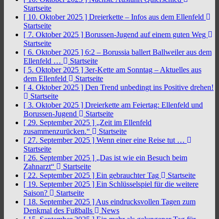
Startseite
[ 10. Oktober 2025 ]
Dreierkette – Infos aus dem Ellenfeld
Startseite
[ 7. Oktober 2025 ]
Borussen-Jugend auf einem guten Weg
Startseite
[ 6. Oktober 2025 ]
6:2 – Borussia ballert Ballweiler aus dem
Ellenfeld …
Startseite
[ 5. Oktober 2025 ]
3er-Kette am Sonntag – Aktuelles aus
dem Ellenfeld
Startseite
[ 4. Oktober 2025 ]
Den Trend unbedingt ins Positive drehen!
Startseite
[ 3. Oktober 2025 ]
Dreierkette am Feiertag: Ellenfeld und
Borussen-Jugend
Startseite
[ 29. September 2025 ]
„Zeit im Ellenfeld
zusammenzurücken.“
Startseite
[ 27. September 2025 ]
Wenn einer eine Reise tut …
Startseite
[ 26. September 2025 ]
„Das ist wie ein Besuch beim
Zahnarzt“
Startseite
[ 22. September 2025 ]
Ein gebrauchter Tag
Startseite
[ 19. September 2025 ]
Ein Schlüsselspiel für die weitere
Saison?
Startseite
[ 18. September 2025 ]
Aus eindrucksvollen Tagen zum
Denkmal des Fußballs
News