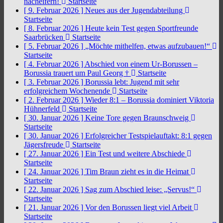
nacheifern!
Startseite
[ 9. Februar 2026 ]
Neues aus der Jugendabteilung
Startseite
[ 8. Februar 2026 ]
Heute kein Test gegen Sportfreunde
Saarbrücken
Startseite
[ 5. Februar 2026 ]
„Möchte mithelfen, etwas aufzubauen!“
Startseite
[ 4. Februar 2026 ]
Abschied von einem Ur-Borussen –
Borussia trauert um Paul Georg †
Startseite
[ 3. Februar 2026 ]
Borussia lebt: Jugend mit sehr
erfolgreichem Wochenende
Startseite
[ 2. Februar 2026 ]
Wieder 8:1 – Borussia dominiert Viktoria
Hühnerfeld
Startseite
[ 30. Januar 2026 ]
Keine Tore gegen Braunschweig
Startseite
[ 30. Januar 2026 ]
Erfolgreicher Testspielauftakt: 8:1 gegen
Jägersfreude
Startseite
[ 27. Januar 2026 ]
Ein Test und weitere Abschiede
Startseite
[ 24. Januar 2026 ]
Tim Braun zieht es in die Heimat
Startseite
[ 22. Januar 2026 ]
Sag zum Abschied leise: „Servus!“
Startseite
[ 21. Januar 2026 ]
Vor den Borussen liegt viel Arbeit
Startseite