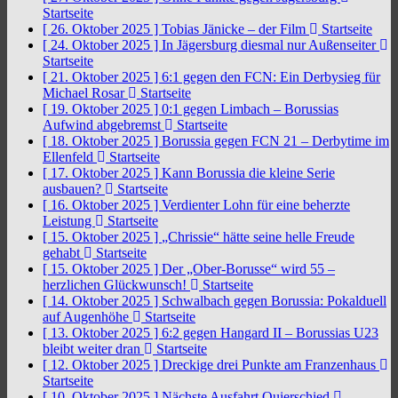
Startseite
[ 26. Oktober 2025 ]
Tobias Jänicke – der Film
Startseite
[ 24. Oktober 2025 ]
In Jägersburg diesmal nur Außenseiter
Startseite
[ 21. Oktober 2025 ]
6:1 gegen den FCN: Ein Derbysieg für
Michael Rosar
Startseite
[ 19. Oktober 2025 ]
0:1 gegen Limbach – Borussias
Aufwind abgebremst
Startseite
[ 18. Oktober 2025 ]
Borussia gegen FCN 21 – Derbytime im
Ellenfeld
Startseite
[ 17. Oktober 2025 ]
Kann Borussia die kleine Serie
ausbauen?
Startseite
[ 16. Oktober 2025 ]
Verdienter Lohn für eine beherzte
Leistung
Startseite
[ 15. Oktober 2025 ]
„Chrissie“ hätte seine helle Freude
gehabt
Startseite
[ 15. Oktober 2025 ]
Der „Ober-Borusse“ wird 55 –
herzlichen Glückwunsch!
Startseite
[ 14. Oktober 2025 ]
Schwalbach gegen Borussia: Pokalduell
auf Augenhöhe
Startseite
[ 13. Oktober 2025 ]
6:2 gegen Hangard II – Borussias U23
bleibt weiter dran
Startseite
[ 12. Oktober 2025 ]
Dreckige drei Punkte am Franzenhaus
Startseite
[ 10. Oktober 2025 ]
Nächste Ausfahrt Quierschied