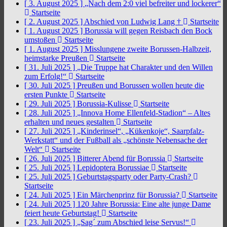
[ 3. August 2025 ]
„Nach dem 2:0 viel befreiter und lockerer“
Startseite
[ 2. August 2025 ]
Abschied von Ludwig Lang †
Startseite
[ 1. August 2025 ]
Borussia will gegen Reisbach den Bock
umstoßen
Startseite
[ 1. August 2025 ]
Misslungene zweite Borussen-Halbzeit,
heimstarke Preußen
Startseite
[ 31. Juli 2025 ]
„Die Truppe hat Charakter und den Willen
zum Erfolg!“
Startseite
[ 30. Juli 2025 ]
Preußen und Borussen wollen heute die
ersten Punkte
Startseite
[ 29. Juli 2025 ]
Borussia-Kulisse
Startseite
[ 28. Juli 2025 ]
„Innova Home Ellenfeld-Stadion“ – Altes
erhalten und neues gestalten
Startseite
[ 27. Juli 2025 ]
„Kinderinsel“, „Kükenkoje“, Saarpfalz-
Werkstatt“ und der Fußball als „schönste Nebensache der
Welt“
Startseite
[ 26. Juli 2025 ]
Bitterer Abend für Borussia
Startseite
[ 25. Juli 2025 ]
Lepidoptera Borussiae
Startseite
[ 25. Juli 2025 ]
Geburtstagsparty oder Party-Crash?
Startseite
[ 24. Juli 2025 ]
Ein Märchenprinz für Borussia?
Startseite
[ 24. Juli 2025 ]
120 Jahre Borussia: Eine alte junge Dame
feiert heute Geburtstag!
Startseite
[ 23. Juli 2025 ]
„Sag´ zum Abschied leise Servus!“