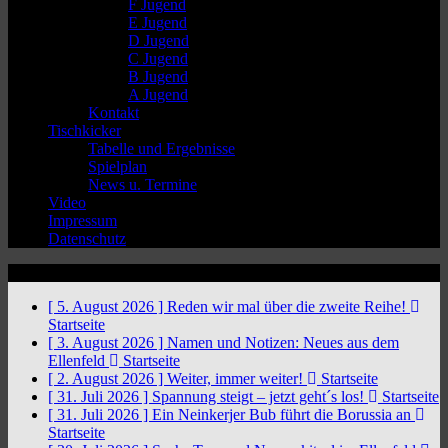
F Jugend
E Jugend
D Jugend
C Jugend
B Jugend
A Jugend
Kontakt
Tischkicker
Tabelle und Ergebnisse
Spielplan
News u. Termine
Video
Impressum
Datenschutz
News Ticker
[ 5. August 2026 ]
Reden wir mal über die zweite Reihe!
Startseite
[ 3. August 2026 ]
Namen und Notizen: Neues aus dem
Ellenfeld
Startseite
[ 2. August 2026 ]
Weiter, immer weiter!
Startseite
[ 31. Juli 2026 ]
Spannung steigt – jetzt geht´s los!
Startseite
[ 31. Juli 2026 ]
Ein Neinkerjer Bub führt die Borussia an
Startseite