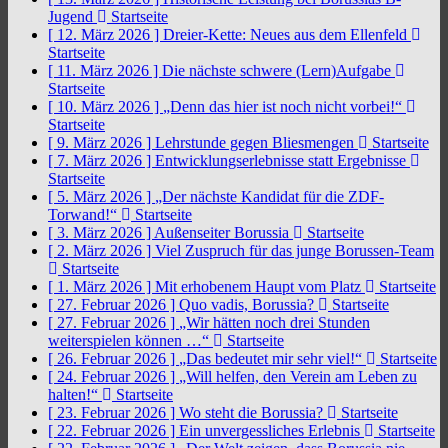
Jugend
Startseite
[ 12. März 2026 ]
Dreier-Kette: Neues aus dem Ellenfeld
Startseite
[ 11. März 2026 ]
Die nächste schwere (Lern)Aufgabe
Startseite
[ 10. März 2026 ]
„Denn das hier ist noch nicht vorbei!“
Startseite
[ 9. März 2026 ]
Lehrstunde gegen Bliesmengen
Startseite
[ 7. März 2026 ]
Entwicklungserlebnisse statt Ergebnisse
Startseite
[ 5. März 2026 ]
„Der nächste Kandidat für die ZDF-
Torwand!“
Startseite
[ 3. März 2026 ]
Außenseiter Borussia
Startseite
[ 2. März 2026 ]
Viel Zuspruch für das junge Borussen-Team
Startseite
[ 1. März 2026 ]
Mit erhobenem Haupt vom Platz
Startseite
[ 27. Februar 2026 ]
Quo vadis, Borussia?
Startseite
[ 27. Februar 2026 ]
„Wir hätten noch drei Stunden
weiterspielen können …“
Startseite
[ 26. Februar 2026 ]
„Das bedeutet mir sehr viel!“
Startseite
[ 24. Februar 2026 ]
„Will helfen, den Verein am Leben zu
halten!“
Startseite
[ 23. Februar 2026 ]
Wo steht die Borussia?
Startseite
[ 22. Februar 2026 ]
Ein unvergessliches Erlebnis
Startseite