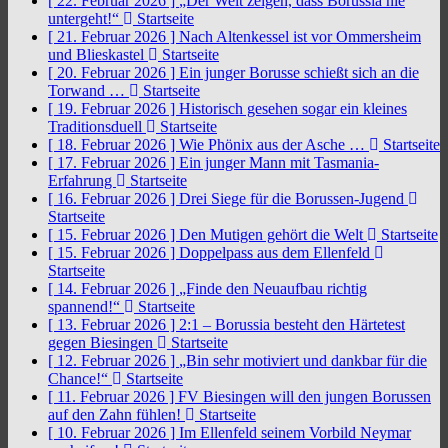
[ 22. Februar 2026 ]
„Der Welt zeigen, dass Borussia nie
untergeht!“
Startseite
[ 21. Februar 2026 ]
Nach Altenkessel ist vor Ommersheim
und Blieskastel
Startseite
[ 20. Februar 2026 ]
Ein junger Borusse schießt sich an die
Torwand …
Startseite
[ 19. Februar 2026 ]
Historisch gesehen sogar ein kleines
Traditionsduell
Startseite
[ 18. Februar 2026 ]
Wie Phönix aus der Asche …
Startseite
[ 17. Februar 2026 ]
Ein junger Mann mit Tasmania-
Erfahrung
Startseite
[ 16. Februar 2026 ]
Drei Siege für die Borussen-Jugend
Startseite
[ 15. Februar 2026 ]
Den Mutigen gehört die Welt
Startseite
[ 15. Februar 2026 ]
Doppelpass aus dem Ellenfeld
Startseite
[ 14. Februar 2026 ]
„Finde den Neuaufbau richtig
spannend!“
Startseite
[ 13. Februar 2026 ]
2:1 – Borussia besteht den Härtetest
gegen Biesingen
Startseite
[ 12. Februar 2026 ]
„Bin sehr motiviert und dankbar für die
Chance!“
Startseite
[ 11. Februar 2026 ]
FV Biesingen will den jungen Borussen
auf den Zahn fühlen!
Startseite
[ 10. Februar 2026 ]
Im Ellenfeld seinem Vorbild Neymar