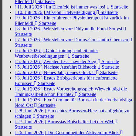
Ellenfeld
Startseite
[ 11. Juli 2026 ]
Im Ellenfeld ist immer was los!
Startseite
[ 10. Juli 2026 ]
Mission Titelverteidigung
Startseite
[ 9. Juli 2026 ]
Ein erfahrener Physiotherapeut ist zurück im
Ellenfeld!
Startseite
[ 8. Juli 2026 ]
Wir stellen vor: Dhiyauldin Fouzi Souysi
Startseite
[ 7. Juli 2026 ]
Wir stellen vor: Darius-Constantin Cherascu
Startseite
[ 6. Juli 2026 ]
„Gute Trainingseinheit unter
Wettbewerbsbedingungen“
Startseite
[ 5. Juli 2026 ]
Zweiter Test – zweiter Sieg
Startseite
[ 5. Juli 2026 ]
Nächste Ausfahrt Bildstock
Startseite
[ 4. Juli 2026 ]
Neues Jahr, neues Glück?!
Startseite
[ 3. Juli 2026 ]
Erstes Erfolgserlebnis für neuformierte
Borussen
Startseite
[ 2. Juli 2026 ]
Erstes Vorbereitungsspiel: Wieweit trägt die
Trainingsarbeit schon Früchte?
Startseite
[ 1. Juli 2026 ]
Fixe Termine für Borussia in der Verbandsliga
Nord-Ost
Startseite
[ 28. Juni 2026 ]
Ein echtes Borussen-Herz hat aufgehört zu
schlagen
Startseite
[ 27. Juni 2026 ]
Borussias Botschafter bei der WM
Startseite
[ 26. Juni 2026 ]
Die Gesundheit der Aktiven im Blick