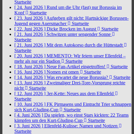
Startseite
[ 24. Juni 2026 ]
Rund um die Uhr (fast) nur Borussia im
Kopf
Startseite
[ 23. Juni 2026 ]
Aufgeben gilt nicht: Hartnäckige Borussen-
Jugend gegen Auersmacher
Startseite
[ 22. Juni 2026 ]
Dicke Brocken im August
Startseite
[ 21. Juni 2026 ]
Schwitzen unter sengender Sonne
Startseite
[ 21. Juni 2026 ]
Mit dem Autokorso durch die Hüttestadt
Startseite
[ 20. Juni 2026 ]
MEMENTO: Wir feiern unser Ellenfeld –
mehr als nur ein Stadion
Startseite
[ 18. Juni 2026 ]
Neue Fan-Artikel eingetroffen!
Startseite
[ 16. Juni 2026 ]
Nomen est omen
Startseite
[ 14. Juni 2026 ]
Was erwartet die neue Borussia?
Startseite
[ 13. Juni 2026 ]
Zweimaliger Drei-Tore-Vorsprung reichte
nicht
Startseite
[ 12. Juni 2026 ]
3er-Kette: Neues aus dem Ellenfeld
Startseite
[ 10. Juni 2026 ]
FK Pirmasens und Eintracht Trier schnappen
sich Kurt-Gluding-Cup
Startseite
[ 4. Juni 2026 ]
Da spielen, wo einst Stars kickten: 22 Teams
kämpfen um den Kurt-Gluding-Cup
Startseite
[ 3. Juni 2026 ]
Ellenfeld-Kulisse: Namen und Notizen
Startseite