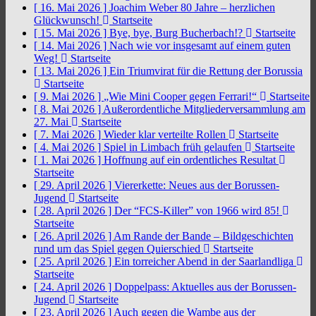
[ 16. Mai 2026 ]
Joachim Weber 80 Jahre – herzlichen
Glückwunsch!
Startseite
[ 15. Mai 2026 ]
Bye, bye, Burg Bucherbach!?
Startseite
[ 14. Mai 2026 ]
Nach wie vor insgesamt auf einem guten
Weg!
Startseite
[ 13. Mai 2026 ]
Ein Triumvirat für die Rettung der Borussia
Startseite
[ 9. Mai 2026 ]
„Wie Mini Cooper gegen Ferrari!“
Startseite
[ 8. Mai 2026 ]
Außerordentliche Mitgliederversammlung am
27. Mai
Startseite
[ 7. Mai 2026 ]
Wieder klar verteilte Rollen
Startseite
[ 4. Mai 2026 ]
Spiel in Limbach früh gelaufen
Startseite
[ 1. Mai 2026 ]
Hoffnung auf ein ordentliches Resultat
Startseite
[ 29. April 2026 ]
Viererkette: Neues aus der Borussen-
Jugend
Startseite
[ 28. April 2026 ]
Der “FCS-Killer” von 1966 wird 85!
Startseite
[ 26. April 2026 ]
Am Rande der Bande – Bildgeschichten
rund um das Spiel gegen Quierschied
Startseite
[ 25. April 2026 ]
Ein torreicher Abend in der Saarlandliga
Startseite
[ 24. April 2026 ]
Doppelpass: Aktuelles aus der Borussen-
Jugend
Startseite
[ 23. April 2026 ]
Auch gegen die Wambe aus der