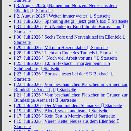
Startseite
[ 3. August 2026 ]
Namen und Notizen: Neues aus dem
Ellenfeld
Startseite
[ 2. August 2026 ]
Weiter, immer weiter!
Startseite
[ 31. Juli 2026 ]
Spannung steigt – jetzt geht´s los!
Startseite
[ 31. Juli 2026 ]
Ein Neinkerjer Bub führt die Borussia an
Startseite
[ 30. Juli 2026 ]
Sechs Tore und Nervenkitzel im Ellenfeld
Startseite
[ 29. Juli 2026 ]
Mit dem Herzen dabei
Startseite
[ 28. Juli 2026 ]
Licht am Ende des Tunnels
Startseite
[ 27. Juli 2026 ]
„Noch viel Arbeit vor uns!“
Startseite
[ 25. Juli 2026 ]
1:0 in Bexbach – morgen beim TuS
Schönenberg
Startseite
[ 23. Juli 2026 ]
Borussia testet bei der SG Bexbach
Startseite
[ 22. Juli 2026 ]
Vom beschaulichen Plätzchen im Grünen zur
Bundesliga-Arena (2)
Startseite
[ 21. Juli 2026 ]
Vom beschaulichen Plätzchen im Grünen zur
Bundesliga-Arena (1)
Startseite
[ 20. Juli 2026 ]
Der Mann mit dem Schnauzer
Startseite
[ 19. Juli 2026 ]
Blood, sweat and tears
Startseite
[ 17. Juli 2026 ]
Kein Test in Merchweiler!
Startseite
[ 15. Juli 2026 ]
Vierer-Kette: Neues aus dem Ellenfeld
Startseite