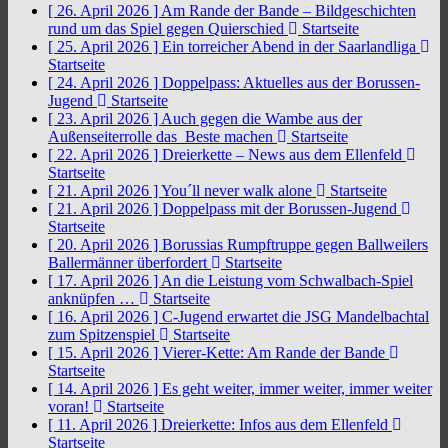
[ 26. April 2026 ]
Am Rande der Bande – Bildgeschichten
rund um das Spiel gegen Quierschied
Startseite
[ 25. April 2026 ]
Ein torreicher Abend in der Saarlandliga
Startseite
[ 24. April 2026 ]
Doppelpass: Aktuelles aus der Borussen-
Jugend
Startseite
[ 23. April 2026 ]
Auch gegen die Wambe aus der
Außenseiterrolle das Beste machen
Startseite
[ 22. April 2026 ]
Dreierkette – News aus dem Ellenfeld
Startseite
[ 21. April 2026 ]
You´ll never walk alone
Startseite
[ 21. April 2026 ]
Doppelpass mit der Borussen-Jugend
Startseite
[ 20. April 2026 ]
Borussias Rumpftruppe gegen Ballweilers
Ballermänner überfordert
Startseite
[ 17. April 2026 ]
An die Leistung vom Schwalbach-Spiel
anknüpfen …
Startseite
[ 16. April 2026 ]
C-Jugend erwartet die JSG Mandelbachtal
zum Spitzenspiel
Startseite
[ 15. April 2026 ]
Vierer-Kette: Am Rande der Bande
Startseite
[ 14. April 2026 ]
Es geht weiter, immer weiter, immer weiter
voran!
Startseite
[ 11. April 2026 ]
Dreierkette: Infos aus dem Ellenfeld
Startseite