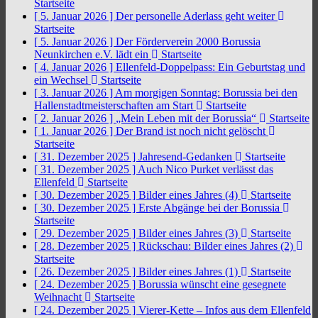
Startseite
[ 5. Januar 2026 ]
Der personelle Aderlass geht weiter
Startseite
[ 5. Januar 2026 ]
Der Förderverein 2000 Borussia
Neunkirchen e.V. lädt ein
Startseite
[ 4. Januar 2026 ]
Ellenfeld-Doppelpass: Ein Geburtstag und
ein Wechsel
Startseite
[ 3. Januar 2026 ]
Am morgigen Sonntag: Borussia bei den
Hallenstadtmeisterschaften am Start
Startseite
[ 2. Januar 2026 ]
„Mein Leben mit der Borussia“
Startseite
[ 1. Januar 2026 ]
Der Brand ist noch nicht gelöscht
Startseite
[ 31. Dezember 2025 ]
Jahresend-Gedanken
Startseite
[ 31. Dezember 2025 ]
Auch Nico Purket verlässt das
Ellenfeld
Startseite
[ 30. Dezember 2025 ]
Bilder eines Jahres (4)
Startseite
[ 30. Dezember 2025 ]
Erste Abgänge bei der Borussia
Startseite
[ 29. Dezember 2025 ]
Bilder eines Jahres (3)
Startseite
[ 28. Dezember 2025 ]
Rückschau: Bilder eines Jahres (2)
Startseite
[ 26. Dezember 2025 ]
Bilder eines Jahres (1)
Startseite
[ 24. Dezember 2025 ]
Borussia wünscht eine gesegnete
Weihnacht
Startseite
[ 24. Dezember 2025 ]
Vierer-Kette – Infos aus dem Ellenfeld