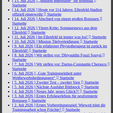
[ 15. Juli 2026 ]
„Mission impossible“ für Borussia
Startseite
[ 14. Juli 2026 ]
Heute vor 114 Jahren: Ellenfeld-Stadion
offiziell eingeweiht
Startseite
[ 14. Juli 2026 ]
Abschied von einem großen Borussen
Startseite
[ 12. Juli 2026 ]
Vierer-Kette: Sonntagsnews aus dem
Ellenfeld
Startseite
[ 11. Juli 2026 ]
Im Ellenfeld ist immer was los!
Startseite
[ 10. Juli 2026 ]
Mission Titelverteidigung
Startseite
[ 9. Juli 2026 ]
Ein erfahrener Physiotherapeut ist zurück im
Ellenfeld!
Startseite
[ 8. Juli 2026 ]
Wir stellen vor: Dhiyauldin Fouzi Souysi
Startseite
[ 7. Juli 2026 ]
Wir stellen vor: Darius-Constantin Cherascu
Startseite
[ 6. Juli 2026 ]
„Gute Trainingseinheit unter
Wettbewerbsbedingungen“
Startseite
[ 5. Juli 2026 ]
Zweiter Test – zweiter Sieg
Startseite
[ 5. Juli 2026 ]
Nächste Ausfahrt Bildstock
Startseite
[ 4. Juli 2026 ]
Neues Jahr, neues Glück?!
Startseite
[ 3. Juli 2026 ]
Erstes Erfolgserlebnis für neuformierte
Borussen
Startseite
[ 2. Juli 2026 ]
Erstes Vorbereitungsspiel: Wieweit trägt die
Trainingsarbeit schon Früchte?
Startseite