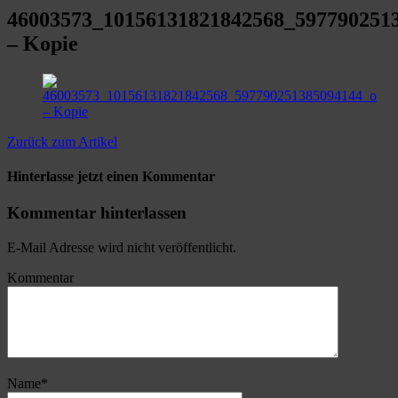
46003573_10156131821842568_597790251
– Kopie
Zurück zum Artikel
Hinterlasse jetzt einen Kommentar
Kommentar hinterlassen
E-Mail Adresse wird nicht veröffentlicht.
Kommentar
Name
*