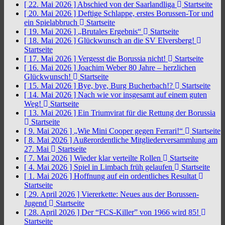
[ 22. Mai 2026 ]
Abschied von der Saarlandliga
Startseite
[ 20. Mai 2026 ]
Deftige Schlappe, erstes Borussen-Tor und
ein Spielabbruch
Startseite
[ 19. Mai 2026 ]
„Brutales Ergebnis“
Startseite
[ 18. Mai 2026 ]
Glückwunsch an die SV Elversberg!
Startseite
[ 17. Mai 2026 ]
Vergesst die Borussia nicht!
Startseite
[ 16. Mai 2026 ]
Joachim Weber 80 Jahre – herzlichen
Glückwunsch!
Startseite
[ 15. Mai 2026 ]
Bye, bye, Burg Bucherbach!?
Startseite
[ 14. Mai 2026 ]
Nach wie vor insgesamt auf einem guten
Weg!
Startseite
[ 13. Mai 2026 ]
Ein Triumvirat für die Rettung der Borussia
Startseite
[ 9. Mai 2026 ]
„Wie Mini Cooper gegen Ferrari!“
Startseite
[ 8. Mai 2026 ]
Außerordentliche Mitgliederversammlung am
27. Mai
Startseite
[ 7. Mai 2026 ]
Wieder klar verteilte Rollen
Startseite
[ 4. Mai 2026 ]
Spiel in Limbach früh gelaufen
Startseite
[ 1. Mai 2026 ]
Hoffnung auf ein ordentliches Resultat
Startseite
[ 29. April 2026 ]
Viererkette: Neues aus der Borussen-
Jugend
Startseite
[ 28. April 2026 ]
Der “FCS-Killer” von 1966 wird 85!
Startseite