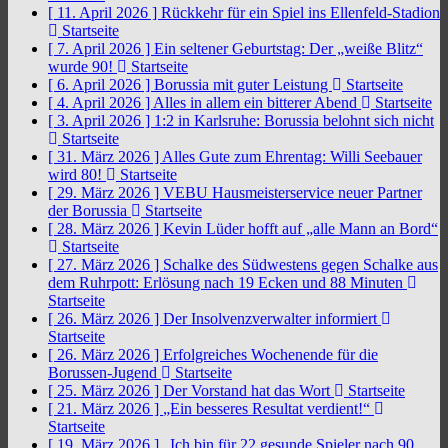
[ 11. April 2026 ]
Rückkehr für ein Spiel ins Ellenfeld-Stadion
Startseite
[ 7. April 2026 ]
Ein seltener Geburtstag: Der „weiße Blitz“
wurde 90!
Startseite
[ 6. April 2026 ]
Borussia mit guter Leistung
Startseite
[ 4. April 2026 ]
Alles in allem ein bitterer Abend
Startseite
[ 3. April 2026 ]
1:2 in Karlsruhe: Borussia belohnt sich nicht
Startseite
[ 31. März 2026 ]
Alles Gute zum Ehrentag: Willi Seebauer
wird 80!
Startseite
[ 29. März 2026 ]
VEBU Hausmeisterservice neuer Partner
der Borussia
Startseite
[ 28. März 2026 ]
Kevin Lüder hofft auf „alle Mann an Bord“
Startseite
[ 27. März 2026 ]
Schalke des Südwestens gegen Schalke aus
dem Ruhrpott: Erlösung nach 19 Ecken und 88 Minuten
Startseite
[ 26. März 2026 ]
Der Insolvenzverwalter informiert
Startseite
[ 26. März 2026 ]
Erfolgreiches Wochenende für die
Borussen-Jugend
Startseite
[ 25. März 2026 ]
Der Vorstand hat das Wort
Startseite
[ 21. März 2026 ]
„Ein besseres Resultat verdient!“
Startseite
[ 19. März 2026 ]
„Ich bin für 22 gesunde Spieler nach 90