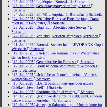
[ 25. Juli 2025 ]
Lepidoptera Borussiae
Startseite
[ 25. Juli 2025 ]
Geburtstagsparty oder Party-Crash?
Startseite
[ 24. Juli 2025 ]
Ein Märchenprinz für Borussia?
Startseite
[ 24. Juli 2025 ]
120 Jahre Borussia: Eine alte junge Dame
feiert heute Geburtstag!
Startseite
[ 23. Juli 2025 ]
„Sag´ zum Abschied leise Servus!“
Startseite
[ 22. Juli 2025 ]
Verlieben, verloren, vergessen, verzeihen
Startseite
[ 21. Juli 2025 ]
Borussia Zweiter beim LEVOBANK-Cup in
Wiesbach
Startseite
[ 19. Juli 2025 ]
Saarlandliga-Termine bis zur Winterpause
stehen fest
Startseite
[ 18. Juli 2025 ]
Generalprobe für Borussia
Startseite
[ 17. Juli 2025 ]
Borussia beim Stadionfest in Wiesbach zu
Gast
Startseite
[ 16. Juli 2025 ]
„Ich habe mich noch in keinem Verein so
wohlgefühlt!“
Startseite
[ 15. Juli 2025 ]
„Da ist bestimmt das eine oder andere
Goldkehlchen dabei!“
Startseite
[ 14. Juli 2025 ]
Saarbrücken-Spiel verlegt!
Startseite
[ 14. Juli 2025 ]
„Nicht wo der einzelne steht, zählt, sondern
dass wir zusammenstehen!“
Startseite
[ 13. Juli 2025 ]
4:1 gegen Salmrohr – gute Unterhaltung im