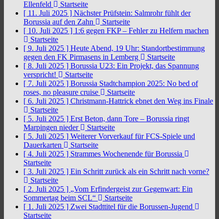
Ellenfeld
Startseite
[ 11. Juli 2025 ]
Nächster Prüfstein: Salmrohr fühlt der
Borussia auf den Zahn
Startseite
[ 10. Juli 2025 ]
1:6 gegen FKP – Fehler zu Helfern machen
Startseite
[ 9. Juli 2025 ]
Heute Abend, 19 Uhr: Standortbestimmung
gegen den FK Pirmasens in Lemberg
Startseite
[ 8. Juli 2025 ]
Borussia U23: Ein Projekt, das Spannung
verspricht!
Startseite
[ 7. Juli 2025 ]
Borussia Stadtchampion 2025: No bed of
roses, no pleasure cruise
Startseite
[ 6. Juli 2025 ]
Christmann-Hattrick ebnet den Weg ins Finale
Startseite
[ 5. Juli 2025 ]
Erst Beton, dann Tore – Borussia ringt
Marpingen nieder
Startseite
[ 5. Juli 2025 ]
Weiterer Vorverkauf für FCS-Spiele und
Dauerkarten
Startseite
[ 4. Juli 2025 ]
Strammes Wochenende für Borussia
Startseite
[ 3. Juli 2025 ]
Ein Schritt zurück als ein Schritt nach vorne?
Startseite
[ 2. Juli 2025 ]
„Vom Erfindergeist zur Gegenwart: Ein
Sommertag beim SCL“
Startseite
[ 1. Juli 2025 ]
Zwei Stadttitel für die Borussen-Jugend
Startseite