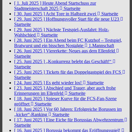
[ 1. Juli 2025 ]
Heute Abend Startschuss zur
Stadtmeisterschaft 2025
Startseite
[ 30. Juni 2025 ]
Acht Tore in Halbzeit zwei
Startseite
[ 29. Juni 2025 ]
Hoffnungsvoller Start für die neue U23
Startseite
[ 29. Juni 2025 ]
Nächste Testspiel-Ausfahrt: Holz-
Wahlschied
Startseite
[ 28. Juni 2025 ]
Ein Abend beim FC Kutzhof – Testspiel,
Bratwurst und ein bisschen Nostalgie
1.Mannschaft
[ 26. Juni 2025 ]
Viererkette: Neues aus dem Ellenfeld
Startseite
[ 25. Juni 2025 ]
„Konkurrenz belebt das Geschäft!“
Startseite
[ 25. Juni 2025 ]
Tickets für das Doppelgastspiel des FCS
Startseite
[ 24. Juni 2025 ]
Es geht wieder los!
Startseite
[ 23. Juni 2025 ]
Abschied und Trauer, aber auch frohe
Erinnerungen im Ellenfeld
Startseite
[ 18. Juni 2025 ]
Spieser Kurve für die FCS-Fan-Szene
geöffnet
Startseite
[ 18. Juni 2025 ]
Vor 60 Jahren: Erfolgreiche Borussen im
„kicker“-Ranking
Startseite
[ 17. Juni 2025 ]
Eine Eiche für Borussias Abwehrzentrum
Startseite
[ 16. Juni 2025 ]
Borussia bekommt das Eröffnungsspiel!