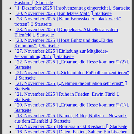
Hasborn
Startseite
[ 1. Dezember 2025 ]
Insolvenzantrag eingereicht
Startseite
[ 30. November 2025 ]
Ein letztes Mal?
Startseite
[ 28. November 2025 ]
Kann Borussia der „black week”
trotzen?
Startseite
[ 28. November 2025 ]
Doppelpass: Aktuelles aus dem
Ellenfeld
Startseite
[ 28. November 2025 ]
Horst Buhtz und das „Ei des
Kolumbus“
Startseite
[ 27. November 2025 ]
Einladung zur Mitglieder-
Versammlung 2025
Startseite
[ 22. November 2025 ]
„Erbarme, die Hesse kommen!“ (2)
Startseite
[ 21. November 2025 ]
„Sich auf den Fußball konzentrieren“
Startseite
[ 21. November 2025 ]
„Nehmen die Situation sehr ernst“
Startseite
[ 21. November 2025 ]
Ruhe in Frieden, Erwin Türk!
Startseite
[ 20. November 2025 ]
„Erbarme, die Hesse kommen!“ (1)
Startseite
[ 18. November 2025 ]
Namen, Bilder, Notizen – Newsmix
aus dem Ellenfeld
Startseite
[ 17. November 2025 ]
Borussia rockt Reisbach
Startseite
[ 16. November 2025 ]
Daten, Fakten, Zahlen: Ein bisschen