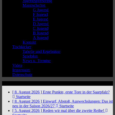
Jugendsponsoring
Mannschaften
G Jugend
F Jugend
E Jugend
D Jugend
C Jugend
B Jugend
A Jugend
Kontakt
Tischkicker
Tabelle und Ergebnisse
Spielplan
News u. Termine
Video
Impressum
Datenschutz
News Ticker
[ 8. August 2026 ]
Erste Punkte, erste Tore in der Saarpfalz?
Startseite
[ 8. August 2026 ]
Einwurf, Abstoß, Auswechslungen: Das ist
neu in der Saison 2026/27
Startseite
[ 5. August 2026 ]
Reden wir mal über die zweite Reihe!