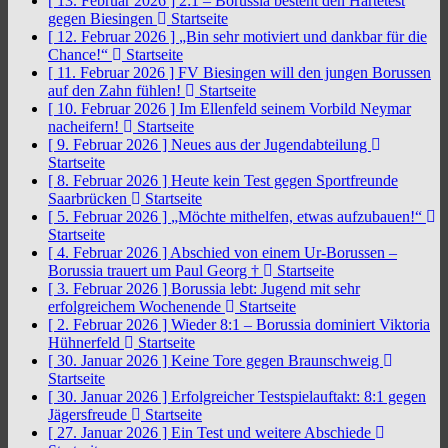
[ 13. Februar 2026 ]
2:1 – Borussia besteht den Härtetest
gegen Biesingen
Startseite
[ 12. Februar 2026 ]
„Bin sehr motiviert und dankbar für die
Chance!“
Startseite
[ 11. Februar 2026 ]
FV Biesingen will den jungen Borussen
auf den Zahn fühlen!
Startseite
[ 10. Februar 2026 ]
Im Ellenfeld seinem Vorbild Neymar
nacheifern!
Startseite
[ 9. Februar 2026 ]
Neues aus der Jugendabteilung
Startseite
[ 8. Februar 2026 ]
Heute kein Test gegen Sportfreunde
Saarbrücken
Startseite
[ 5. Februar 2026 ]
„Möchte mithelfen, etwas aufzubauen!“
Startseite
[ 4. Februar 2026 ]
Abschied von einem Ur-Borussen –
Borussia trauert um Paul Georg †
Startseite
[ 3. Februar 2026 ]
Borussia lebt: Jugend mit sehr
erfolgreichem Wochenende
Startseite
[ 2. Februar 2026 ]
Wieder 8:1 – Borussia dominiert Viktoria
Hühnerfeld
Startseite
[ 30. Januar 2026 ]
Keine Tore gegen Braunschweig
Startseite
[ 30. Januar 2026 ]
Erfolgreicher Testspielauftakt: 8:1 gegen
Jägersfreude
Startseite
[ 27. Januar 2026 ]
Ein Test und weitere Abschiede