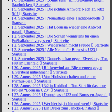
[ 6. September 2025 ]
„Ohne zehn“ acht Gegentore gegen
Saarbrücken
Startseite
[ 5. September 2025 ]
Die richtige Antwort: Nach 1:5 jetzt
5:1!
Startseite
[ 4. September 2025 ]
Neuauflage eines Traditionsduells
Startseite
[ 3. September 2025 ]
Hat Borussia wieder eine Antwort
parat?
Startseite
[ 2. September 2025 ]
Die Sorgen wenigstens für einen
Fußballabend vergessen
Startseite
[ 2. September 2025 ]
Wiedersehen macht Freude
Startseite
[ 2. September 2025 ]
Alle Neune für Borussias U23
Startseite
[ 1. September 2025 ]
Doppelspieltag gegen Elversberg: Tor-
Flut im Ellenfeld
Startseite
[ 30. August 2025 ]
Rückenwind aus Bliesmengen gegen
Elversberg mitnehmen!
Startseite
[ 29. August 2025 ]
Von Hiobsbotschaften und einem
Pyrrhus-Sieg
Startseite
[ 28. August 2025 ]
3:2 in Kohlhof – Top-Start für das neue
Projekt “Borussia U23”
Startseite
[ 27. August 2025 ]
Doppelpass: U23 und Borussen-Jugend
Startseite
[ 26. August 2025 ]
Wer hier ist, ist hin und weg!
Startseite
[ 23. August 2025 ]
Ein Dreier zum Jänicke-Einstand