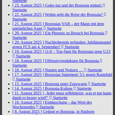
Startseite
[ 23. August 2025 ]
Gutes tun und der Borussia guttun!
Startseite
[ 22. August 2025 ]
Wohin geht die Reise der Borussia?
Startseite
[ 21. August 2025 ]
Borussias VAR – der Mann mit dem
untrüglichen Auge
Startseite
[ 20. August 2025 ]
Ein Phoenix zu Besuch bei Borussia
Startseite
[ 20. August 2025 ]
Nachholtermin gefunden: Jubiläumsspiel
gegen FCS am 4. September!
Startseite
[ 19. August 2025 ]
11:0 – Top-Start für Borussias neue U23
Startseite
[ 18. August 2025 ]
Offensivverstärkung für Borussia
Startseite
[ 18. August 2025 ]
Namen und Notizen …
Startseite
[ 17. August 2025 ]
Borussias Statement: 5:1 gegen Rastpfuhl
Startseite
[ 15. August 2025 ]
Borussia unter Zugzwang
Startseite
[ 14. August 2025 ]
Borussia-Kulisse
Startseite
[ 11. August 2025 ]
„Jeder muss reflektieren, was er tun kann,
damit es besser wird!“
Startseite
[ 10. August 2025 ]
Enttäuschung – das Wort des
Wochenendes
Startseite
[ 8. August 2025 ]
Gelingt es Borussia, in Hasborn