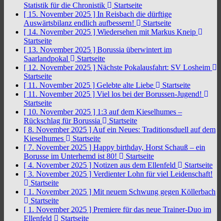
Statistik für die Chronistik
Startseite
[ 15. November 2025 ]
In Reisbach die dürftige
Auswärtsbilanz endlich aufbessern!
Startseite
[ 14. November 2025 ]
Wiedersehen mit Markus Kneip
Startseite
[ 13. November 2025 ]
Borussia überwintert im
Saarlandpokal
Startseite
[ 12. November 2025 ]
Nächste Pokalausfahrt: SV Losheim
Startseite
[ 11. November 2025 ]
Gelebte alte Liebe
Startseite
[ 11. November 2025 ]
Viel los bei der Borussen-Jugend!
Startseite
[ 10. November 2025 ]
1:3 auf dem Kieselhumes –
Rückschlag für Borussia
Startseite
[ 8. November 2025 ]
Auf ein Neues: Traditionsduell auf dem
Kieselhumes
Startseite
[ 7. November 2025 ]
Happy birthday, Horst Schauß – ein
Borusse im Unterhemd ist 80!
Startseite
[ 4. November 2025 ]
Notizen aus dem Ellenfeld
Startseite
[ 3. November 2025 ]
Verdienter Lohn für viel Leidenschaft!
Startseite
[ 1. November 2025 ]
Mit neuem Schwung gegen Köllerbach
Startseite
[ 1. November 2025 ]
Premiere für das neue Trainer-Duo im
Ellenfeld
Startseite