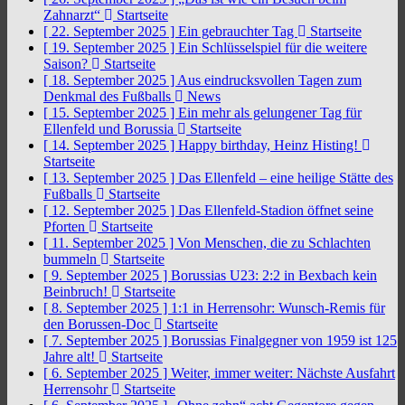
Zahnarzt“
Startseite
[ 22. September 2025 ]
Ein gebrauchter Tag
Startseite
[ 19. September 2025 ]
Ein Schlüsselspiel für die weitere
Saison?
Startseite
[ 18. September 2025 ]
Aus eindrucksvollen Tagen zum
Denkmal des Fußballs
News
[ 15. September 2025 ]
Ein mehr als gelungener Tag für
Ellenfeld und Borussia
Startseite
[ 14. September 2025 ]
Happy birthday, Heinz Histing!
Startseite
[ 13. September 2025 ]
Das Ellenfeld – eine heilige Stätte des
Fußballs
Startseite
[ 12. September 2025 ]
Das Ellenfeld-Stadion öffnet seine
Pforten
Startseite
[ 11. September 2025 ]
Von Menschen, die zu Schlachten
bummeln
Startseite
[ 9. September 2025 ]
Borussias U23: 2:2 in Bexbach kein
Beinbruch!
Startseite
[ 8. September 2025 ]
1:1 in Herrensohr: Wunsch-Remis für
den Borussen-Doc
Startseite
[ 7. September 2025 ]
Borussias Finalgegner von 1959 ist 125
Jahre alt!
Startseite
[ 6. September 2025 ]
Weiter, immer weiter: Nächste Ausfahrt
Herrensohr
Startseite