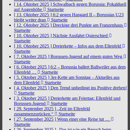
[ 14. Oktober 2025 ]
Schwalbach gegen Borussia: Pokalduell
auf Augenhöhe
Startseite
[ 13. Oktober 2025 ]
6:2 gegen Hangard II – Borussias U23
bleibt weiter dran
Startseite
[ 12. Oktober 2025 ]
Dreckige drei Punkte am Franzenhaus
Startseite
[ 10. Oktober 2025 ]
Nächste Ausfahrt Quierschied
Startseite
[ 10. Oktober 2025 ]
Dreierkette – Infos aus dem Ellenfeld
Startseite
[ 7. Oktober 2025 ]
Borussen-Jugend auf einem guten Weg
Startseite
[ 6. Oktober 2025 ]
6:2 – Borussia ballert Ballweiler aus dem
Ellenfeld …
Startseite
[ 5. Oktober 2025 ]
3er-Kette am Sonntag – Aktuelles aus
dem Ellenfeld
Startseite
[ 4. Oktober 2025 ]
Den Trend unbedingt ins Positive drehen!
Startseite
[ 3. Oktober 2025 ]
Dreierkette am Feiertag: Ellenfeld und
Borussen-Jugend
Startseite
[ 29. September 2025 ]
„Zeit im Ellenfeld
zusammenzurücken.“
Startseite
[ 27. September 2025 ]
Wenn einer eine Reise tut …
Startseite
[ 26. September 2025 ]
„Das ist wie ein Besuch beim