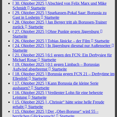
[ 30. Oktober 2025 ]
Abschied von Felix Marx und Mike
Schmidt
Startseite
[ 29. Oktober 2025 ]
Sparkassen-Pokal Saar: Borussia zu
Gast in Losheim
Startseite
[ 28. Oktober 2025 ]
Jan Berger tritt als Borussen-Trainer
zurück
Startseite
[ 27. Oktober 2025 ]
Ohne Punkte gegen Jägersburg
Startseite
[ 26. Oktober 2025 ]
Tobias Jänicke – der Film
Startseite
[ 24. Oktober 2025 ]
In Jägersburg diesmal nur Außenseiter
Startseite
[ 21. Oktober 2025 ]
6:1 gegen den FCN: Ein Derbysieg für
Michael Rosar
Startseite
[ 19. Oktober 2025 ]
0:1 gegen Limbach – Borussias
Aufwind abgebremst
Startseite
[ 18. Oktober 2025 ]
Borussia gegen FCN 21 – Derbytime im
Ellenfeld
Startseite
[ 17. Oktober 2025 ]
Kann Borussia die kleine Serie
ausbauen?
Startseite
[ 16. Oktober 2025 ]
Verdienter Lohn für eine beherzte
Leistung
Startseite
[ 15. Oktober 2025 ]
„Chrissie“ hätte seine helle Freude
gehabt
Startseite
[ 15. Oktober 2025 ]
Der „Ober-Borusse“ wird 55 –
herzlichen Glückwunsch!
Startseite