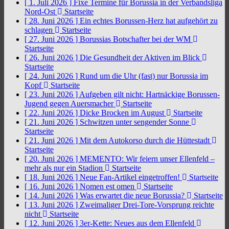
[ 1. Juli 2026 ]
Fixe Termine für Borussia in der Verbandsliga
Nord-Ost
Startseite
[ 28. Juni 2026 ]
Ein echtes Borussen-Herz hat aufgehört zu
schlagen
Startseite
[ 27. Juni 2026 ]
Borussias Botschafter bei der WM
Startseite
[ 26. Juni 2026 ]
Die Gesundheit der Aktiven im Blick
Startseite
[ 24. Juni 2026 ]
Rund um die Uhr (fast) nur Borussia im
Kopf
Startseite
[ 23. Juni 2026 ]
Aufgeben gilt nicht: Hartnäckige Borussen-
Jugend gegen Auersmacher
Startseite
[ 22. Juni 2026 ]
Dicke Brocken im August
Startseite
[ 21. Juni 2026 ]
Schwitzen unter sengender Sonne
Startseite
[ 21. Juni 2026 ]
Mit dem Autokorso durch die Hüttestadt
Startseite
[ 20. Juni 2026 ]
MEMENTO: Wir feiern unser Ellenfeld –
mehr als nur ein Stadion
Startseite
[ 18. Juni 2026 ]
Neue Fan-Artikel eingetroffen!
Startseite
[ 16. Juni 2026 ]
Nomen est omen
Startseite
[ 14. Juni 2026 ]
Was erwartet die neue Borussia?
Startseite
[ 13. Juni 2026 ]
Zweimaliger Drei-Tore-Vorsprung reichte
nicht
Startseite
[ 12. Juni 2026 ]
3er-Kette: Neues aus dem Ellenfeld