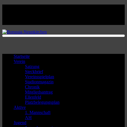
Facebook
Twitter
Instagram
Youtube
Startseite
Verein
Satzung
Steckbrief
Vereinsspielplan
Stadionmagazin
Chronik
Mitgliedsantrag
Ellenfeld
Platzbelegungsplan
Aktive
1. Mannschaft
AH
Jugend