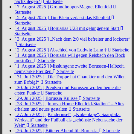
nachzulegen?
Startseite
[ 7. August 2025 ]
Groundhopper-Magnet Ellenfeld
Startseite
[ 5. August 2025 ]
Tim Klein verlässt das Ellenfeld
Startseite
[ 4. August 2025 ]
Borussias U23 mit gelungenem Start
Startseite
[ 3. August 2025 ]
„Nach dem 2:0 viel befreiter und lockerer“
Startseite
[ 2. August 2025 ]
Abschied von Ludwig Lang †
Startseite
[ 1. August 2025 ]
Borussia will gegen Reisbach den Bock
umstoßen
Startseite
[ 1. August 2025 ]
Misslungene zweite Borussen-Halbzeit,
heimstarke Preußen
Startseite
[ 31. Juli 2025 ]
„Die Truppe hat Charakter und den Willen
zum Erfolg!“
Startseite
[ 30. Juli 2025 ]
Preußen und Borussen wollen heute die
ersten Punkte
Startseite
[ 29. Juli 2025 ]
Borussia-Kulisse
Startseite
[ 28. Juli 2025 ]
„Innova Home Ellenfeld-Stadion“ – Altes
erhalten und neues gestalten
Startseite
[ 27. Juli 2025 ]
„Kinderinsel“, „Kükenkoje“, Saarpfalz-
Werkstatt“ und der Fußball als „schönste Nebensache der
Welt“
Startseite
[ 26. Juli 2025 ]
Bitterer Abend für Borussia
Startseite