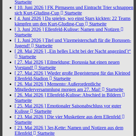
Startseite
[ 10. Juni 2026 ]
FK Pirmasens und Eintracht Trier schnappen
sich Kurt-Gluding-Cup
Startseite
[ 4. Juni 2026 ]
Da spielen, wo einst Stars kickten: 22 Teams
kämpfen um den Kurt-Gluding-Cup
Startseite
[ 3. Juni 2026 ]
Ellenfeld-Kulisse: Namen und Notizen
Startseite
[ 1. Juni 2026 ]
Titel und Vizemeisterschaft für die Borussen-
Jugend!
Startseite
[ 28. Mai 2026 ]
„Ein helles Licht bei der Nacht angezünd´t“
Startseite
[ 27. Mai 2026 ]
Eilmeldung: Borussia hat einen neuen
Vorstand!
Startseite
[ 27. Mai 2026 ]
Wieder große Begeisterung für das Kleinod
Ellenfeld-Stadion
Startseite
[ 26. Mai 2026 ]
Memento: Außerordentliche
Mitgliederversammlung morgen am 27. Mai!
Startseite
[ 26. Mai 2026 ]
Ellenfeld-Kulisse: Abschied in Bildern
Startseite
[ 25. Mai 2026 ]
Emotionaler Saisonabschluss vor guter
Kulisse
Startseite
[ 23. Mai 2026 ]
Die vier Musketiere aus dem Ellenfeld
Startseite
[ 23. Mai 2026 ]
3er-Kette: Namen und Notizen aus dem
Ellenfeld
Startseite