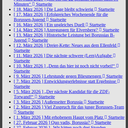
Minuten“
Startseite
[ 18. März 2026 ]
Die Lage bleibt schwierig
Startseite
[ 17. März 2026 ]
Erfolgreiches Wochenende für die
Borussen-Jugend
Startseite
[ 16. März 2026 ]
Ein ungleiches Duell
Startseite
[ 14. März 2026 ]
Anregungen für Elversberg?
Startseite
[ 13. März 2026 ]
Historische Leistung bei Borussias B-
Jugend
Startseite
[ 12. März 2026 ]
Dreier-Kette: Neues aus dem Ellenfeld
Startseite
[ 11. März 2026 ]
Die nächste schwere (Lern)Aufgabe
Startseite
[ 10. März 2026 ]
„Denn das hier ist noch nicht vorbei!“
Startseite
[ 9. März 2026 ]
Lehrstunde gegen Bliesmengen
Startseite
[ 7. März 2026 ]
Entwicklungserlebnisse statt Ergebnisse
Startseite
[ 5. März 2026 ]
„Der nächste Kandidat für die ZDF-
Torwand!“
Startseite
[ 3. März 2026 ]
Außenseiter Borussia
Startseite
[ 2. März 2026 ]
Viel Zuspruch für das junge Borussen-Team
Startseite
[ 1. März 2026 ]
Mit erhobenem Haupt vom Platz
Startseite
[ 27. Februar 2026 ]
Quo vadis, Borussia?
Startseite
[ 27. Februar 2026 ]
„Wir hätten noch drei Stunden