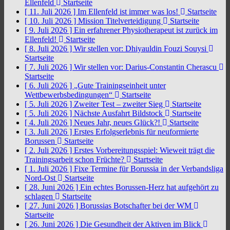
Ellenfeld
Startseite
[ 11. Juli 2026 ]
Im Ellenfeld ist immer was los!
Startseite
[ 10. Juli 2026 ]
Mission Titelverteidigung
Startseite
[ 9. Juli 2026 ]
Ein erfahrener Physiotherapeut ist zurück im
Ellenfeld!
Startseite
[ 8. Juli 2026 ]
Wir stellen vor: Dhiyauldin Fouzi Souysi
Startseite
[ 7. Juli 2026 ]
Wir stellen vor: Darius-Constantin Cherascu
Startseite
[ 6. Juli 2026 ]
„Gute Trainingseinheit unter
Wettbewerbsbedingungen“
Startseite
[ 5. Juli 2026 ]
Zweiter Test – zweiter Sieg
Startseite
[ 5. Juli 2026 ]
Nächste Ausfahrt Bildstock
Startseite
[ 4. Juli 2026 ]
Neues Jahr, neues Glück?!
Startseite
[ 3. Juli 2026 ]
Erstes Erfolgserlebnis für neuformierte
Borussen
Startseite
[ 2. Juli 2026 ]
Erstes Vorbereitungsspiel: Wieweit trägt die
Trainingsarbeit schon Früchte?
Startseite
[ 1. Juli 2026 ]
Fixe Termine für Borussia in der Verbandsliga
Nord-Ost
Startseite
[ 28. Juni 2026 ]
Ein echtes Borussen-Herz hat aufgehört zu
schlagen
Startseite
[ 27. Juni 2026 ]
Borussias Botschafter bei der WM
Startseite
[ 26. Juni 2026 ]
Die Gesundheit der Aktiven im Blick