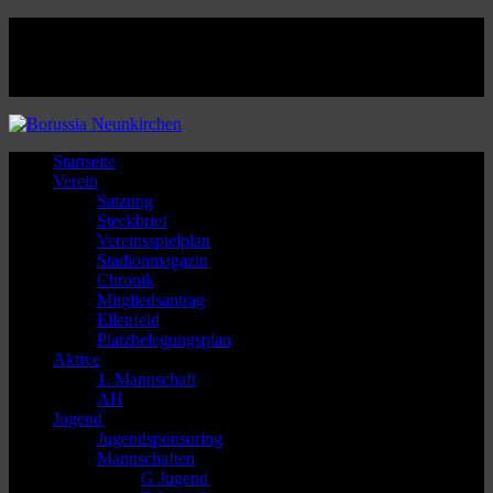
Facebook
Twitter
Instagram
Youtube
Startseite
Verein
Satzung
Steckbrief
Vereinsspielplan
Stadionmagazin
Chronik
Mitgliedsantrag
Ellenfeld
Platzbelegungsplan
Aktive
1. Mannschaft
AH
Jugend
Jugendsponsoring
Mannschaften
G Jugend