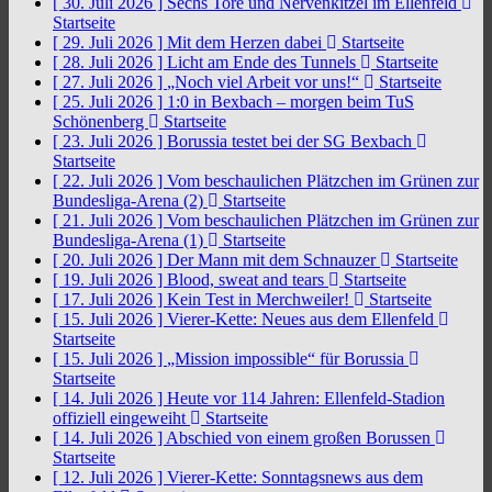
[ 30. Juli 2026 ]
Sechs Tore und Nervenkitzel im Ellenfeld
Startseite
[ 29. Juli 2026 ]
Mit dem Herzen dabei
Startseite
[ 28. Juli 2026 ]
Licht am Ende des Tunnels
Startseite
[ 27. Juli 2026 ]
„Noch viel Arbeit vor uns!“
Startseite
[ 25. Juli 2026 ]
1:0 in Bexbach – morgen beim TuS
Schönenberg
Startseite
[ 23. Juli 2026 ]
Borussia testet bei der SG Bexbach
Startseite
[ 22. Juli 2026 ]
Vom beschaulichen Plätzchen im Grünen zur
Bundesliga-Arena (2)
Startseite
[ 21. Juli 2026 ]
Vom beschaulichen Plätzchen im Grünen zur
Bundesliga-Arena (1)
Startseite
[ 20. Juli 2026 ]
Der Mann mit dem Schnauzer
Startseite
[ 19. Juli 2026 ]
Blood, sweat and tears
Startseite
[ 17. Juli 2026 ]
Kein Test in Merchweiler!
Startseite
[ 15. Juli 2026 ]
Vierer-Kette: Neues aus dem Ellenfeld
Startseite
[ 15. Juli 2026 ]
„Mission impossible“ für Borussia
Startseite
[ 14. Juli 2026 ]
Heute vor 114 Jahren: Ellenfeld-Stadion
offiziell eingeweiht
Startseite
[ 14. Juli 2026 ]
Abschied von einem großen Borussen
Startseite
[ 12. Juli 2026 ]
Vierer-Kette: Sonntagsnews aus dem