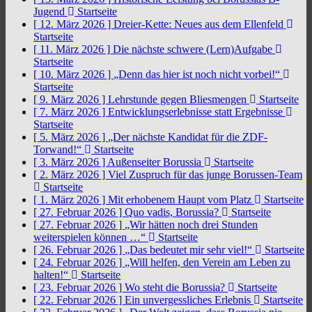
Jugend
Startseite
[ 12. März 2026 ]
Dreier-Kette: Neues aus dem Ellenfeld
Startseite
[ 11. März 2026 ]
Die nächste schwere (Lern)Aufgabe
Startseite
[ 10. März 2026 ]
„Denn das hier ist noch nicht vorbei!“
Startseite
[ 9. März 2026 ]
Lehrstunde gegen Bliesmengen
Startseite
[ 7. März 2026 ]
Entwicklungserlebnisse statt Ergebnisse
Startseite
[ 5. März 2026 ]
„Der nächste Kandidat für die ZDF-
Torwand!“
Startseite
[ 3. März 2026 ]
Außenseiter Borussia
Startseite
[ 2. März 2026 ]
Viel Zuspruch für das junge Borussen-Team
Startseite
[ 1. März 2026 ]
Mit erhobenem Haupt vom Platz
Startseite
[ 27. Februar 2026 ]
Quo vadis, Borussia?
Startseite
[ 27. Februar 2026 ]
„Wir hätten noch drei Stunden
weiterspielen können …“
Startseite
[ 26. Februar 2026 ]
„Das bedeutet mir sehr viel!“
Startseite
[ 24. Februar 2026 ]
„Will helfen, den Verein am Leben zu
halten!“
Startseite
[ 23. Februar 2026 ]
Wo steht die Borussia?
Startseite
[ 22. Februar 2026 ]
Ein unvergessliches Erlebnis
Startseite