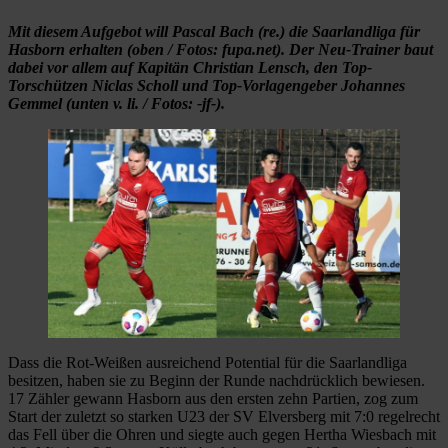
Mit diesem Aufgebot will Pascal Bach (re.) die Saarlandliga für
Hasborn erhalten (oben / Fotos: fupa.net). Der Neu-Trainer baut
dabei vor allem auf Kapitän Christian Lensch, den Top-
Torschützen Niclas Scholl und Top-Vorlagengeber Johannes
Gemmel (unten v. li. / Fotos: -jf-).
Dass die Rot-Weißen ausreichend Potential für die Saarlandliga
besitzen, haben sie zu Beginn der Runde nachdrücklich bewiesen.
17 Zähler gewann Hasborn aus den ersten zehn Partien, zog zum
Start der zuletzt so starken U23 der SV Elversberg mit 7:0 regelrecht
das Fell über die Ohren und siegte auch gegen Hertha Wiesbach mit