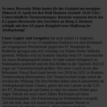
So muss Borussias Motto lauten für das Gastspiel am morgigen
Mittwoch (9. April) bei Rot-Weiß Hasborn (Anstoß: 19.00 Uhr) /
Unterschiedliche Voraussetzungen: Borussia verpasste durch das
0.2 gegen Herrensohr den Anschluss an Rang 3, Hasborn
schöpfte mit dem 3:0 gegen Rastpfuhl neue Hoffnung im
Abstiegskampf
Unser Gegner und Gastgeber
hat nach zuletzt 11 sieglosen
Spielen (und nur 4 von 33 möglichen Punkten) vor dem Heimspiel
am vergangenen Wochenende gegen den FC Rastpfuhl die
Reißleine gezogen und sich vorzeitig von Trainer Heiko Wilhelm
getrennt. Wilhelm wird im Sommer ohnehin beim SV Auersmacher
ein neues Betätigungsfeld finden. Er hatte zuletzt erfolgreich im
Waldstadion gearbeitet und die Rot-Weißen in der Spielzeit 2022/23
sogar zur Vizemeisterschaft geführt. Der neue Coach ist ein alter
Bekannter: Pascal Bach hatte bereits von 2018 bis 2021 in Hasborn
Verantwortung übernommen. Der Trainerwechsel zeigte sofort die
erwünschte Wirkung: Die Rot-Weißen ließen dem Konkurrenten im
Abstiegskampf keine Chance, gaben die rote Laterne an die U23
des FC Homburg ab und haben in einer im unteren Drittel ganz
engen Tabelle nur noch einen Zähler Rückstand auf einen
Nichtabstiegsplatz. Die Erleichterung im Waldstadion war groß:
„Ich bin froh, dass wir unsere erste gemeinsame Woche so
erfolgreich abschließen konnten. Meine Mannschaft hat