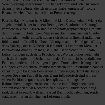
Verantwortung übernommen, sie hat gekämpft und offensiv sowie
defensiv viele Dinge, die ich gefordert habe, umgesetzt“, so die
Bilanz des Neu-Trainers nach dem Premierensieg.
Pascals Bach Mission heißt klipp und klar: Klassenerhalt! Wie er das
angehen wird, hat er in einem Beitrag der „Saarbrücker Zeitung“
verraten: In vielen Einzel- und Mannschaftsgesprächen ging es ihm
darum, seinen Schützlingen Mut zu machen, damit sie den Glauben
an sich nicht verlieren: „Sie sollen sich sicher in ihren Handlungen
fühlen, und dafür will ich ihnen Lösungen an die Hand geben“, sagt
der 43jährige, der in Köllerbach lebt und als Lehrer am Merziger
Peter-Wust-Gymnasium tätig ist. Dabei ist er nicht nur Fußball-
Lehrer, sondern auch ganz Psychologe: „Wo der Fokus liegt, geht
auch die Energie hin. Deshalb sollte der Fokus nicht bei möglichen
Fehlern, sondern bei Lösungen liegen.“ Durch abwechslungsreiche
Übungen von Abläufen, Positionswechseln und Spielformen habe er
versucht, „ein bisschen Lockerheit reinzubringen, damit die Jungs
wieder Spaß am Fußball haben. Denn fußballerisch sind wir auf
vielen Positionen gut besetzt. Jetzt gilt es, den Jungs die
Rahmenbedingungen zu bieten, dass sie ihre Fähigkeiten auch
abrufen können.“ An Rechenspielen, wieviel Punkte noch nötig
sind, damit es reicht, will sich Pascal Bach nicht beteiligen, sondern
stattdessen nur an der eigenen Leistung arbeiten.