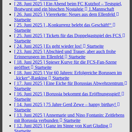
[ 28. Juni 2025 ]
Ein Abend beim FC Kutzhof – Testspiel,
Bratwurst und ein bisschen Nostalgie
1.Mannschaft
[ 26. Juni 2025 ]
Viererkette: Neues aus dem Ellenfeld
Startseite
[ 25. Juni 2025 ]
„Konkurrenz belebt das Geschäft!“
Startseite
[ 25. Juni 2025 ]
Tickets für das Doppelgastspiel des FCS
Startseite
[ 24. Juni 2025 ]
Es geht wieder los!
Startseite
[ 23. Juni 2025 ]
Abschied und Trauer, aber auch frohe
Erinnerungen im Ellenfeld
Startseite
[ 18. Juni 2025 ]
Spieser Kurve für die FCS-Fan-Szene
geöffnet
Startseite
[ 18. Juni 2025 ]
Vor 60 Jahren: Erfolgreiche Borussen im
„kicker“-Ranking
Startseite
[ 17. Juni 2025 ]
Eine Eiche für Borussias Abwehrzentrum
Startseite
[ 16. Juni 2025 ]
Borussia bekommt das Eröffnungsspiel!
Startseite
[ 14. Juni 2025 ]
75 Jahre Gerd Zewe – happy birthay!
Startseite
[ 13. Juni 2025 ]
Annemarie und Nino Fontanin: Zeitlebens
mit Borussia verbunden
Startseite
[ 12. Juni 2025 ]
Ganz im Sinne von Kurt Gluding
Startseite