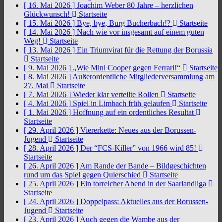
[ 16. Mai 2026 ]
Joachim Weber 80 Jahre – herzlichen
Glückwunsch!
Startseite
[ 15. Mai 2026 ]
Bye, bye, Burg Bucherbach!?
Startseite
[ 14. Mai 2026 ]
Nach wie vor insgesamt auf einem guten
Weg!
Startseite
[ 13. Mai 2026 ]
Ein Triumvirat für die Rettung der Borussia
Startseite
[ 9. Mai 2026 ]
„Wie Mini Cooper gegen Ferrari!“
Startseite
[ 8. Mai 2026 ]
Außerordentliche Mitgliederversammlung am
27. Mai
Startseite
[ 7. Mai 2026 ]
Wieder klar verteilte Rollen
Startseite
[ 4. Mai 2026 ]
Spiel in Limbach früh gelaufen
Startseite
[ 1. Mai 2026 ]
Hoffnung auf ein ordentliches Resultat
Startseite
[ 29. April 2026 ]
Viererkette: Neues aus der Borussen-
Jugend
Startseite
[ 28. April 2026 ]
Der “FCS-Killer” von 1966 wird 85!
Startseite
[ 26. April 2026 ]
Am Rande der Bande – Bildgeschichten
rund um das Spiel gegen Quierschied
Startseite
[ 25. April 2026 ]
Ein torreicher Abend in der Saarlandliga
Startseite
[ 24. April 2026 ]
Doppelpass: Aktuelles aus der Borussen-
Jugend
Startseite
[ 23. April 2026 ]
Auch gegen die Wambe aus der