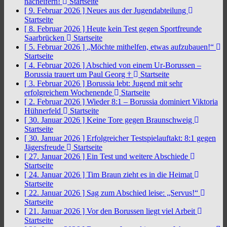
nacheifern!
Startseite
[ 9. Februar 2026 ]
Neues aus der Jugendabteilung
Startseite
[ 8. Februar 2026 ]
Heute kein Test gegen Sportfreunde
Saarbrücken
Startseite
[ 5. Februar 2026 ]
„Möchte mithelfen, etwas aufzubauen!“
Startseite
[ 4. Februar 2026 ]
Abschied von einem Ur-Borussen –
Borussia trauert um Paul Georg †
Startseite
[ 3. Februar 2026 ]
Borussia lebt: Jugend mit sehr
erfolgreichem Wochenende
Startseite
[ 2. Februar 2026 ]
Wieder 8:1 – Borussia dominiert Viktoria
Hühnerfeld
Startseite
[ 30. Januar 2026 ]
Keine Tore gegen Braunschweig
Startseite
[ 30. Januar 2026 ]
Erfolgreicher Testspielauftakt: 8:1 gegen
Jägersfreude
Startseite
[ 27. Januar 2026 ]
Ein Test und weitere Abschiede
Startseite
[ 24. Januar 2026 ]
Tim Braun zieht es in die Heimat
Startseite
[ 22. Januar 2026 ]
Sag zum Abschied leise: „Servus!“
Startseite
[ 21. Januar 2026 ]
Vor den Borussen liegt viel Arbeit
Startseite