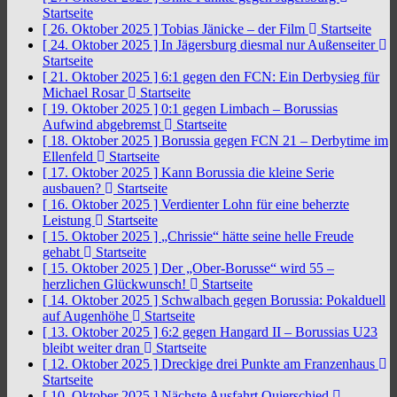
Startseite
[ 26. Oktober 2025 ]
Tobias Jänicke – der Film
Startseite
[ 24. Oktober 2025 ]
In Jägersburg diesmal nur Außenseiter
Startseite
[ 21. Oktober 2025 ]
6:1 gegen den FCN: Ein Derbysieg für
Michael Rosar
Startseite
[ 19. Oktober 2025 ]
0:1 gegen Limbach – Borussias
Aufwind abgebremst
Startseite
[ 18. Oktober 2025 ]
Borussia gegen FCN 21 – Derbytime im
Ellenfeld
Startseite
[ 17. Oktober 2025 ]
Kann Borussia die kleine Serie
ausbauen?
Startseite
[ 16. Oktober 2025 ]
Verdienter Lohn für eine beherzte
Leistung
Startseite
[ 15. Oktober 2025 ]
„Chrissie“ hätte seine helle Freude
gehabt
Startseite
[ 15. Oktober 2025 ]
Der „Ober-Borusse“ wird 55 –
herzlichen Glückwunsch!
Startseite
[ 14. Oktober 2025 ]
Schwalbach gegen Borussia: Pokalduell
auf Augenhöhe
Startseite
[ 13. Oktober 2025 ]
6:2 gegen Hangard II – Borussias U23
bleibt weiter dran
Startseite
[ 12. Oktober 2025 ]
Dreckige drei Punkte am Franzenhaus
Startseite
[ 10. Oktober 2025 ]
Nächste Ausfahrt Quierschied