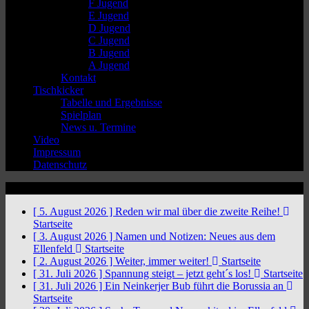
F Jugend
E Jugend
D Jugend
C Jugend
B Jugend
A Jugend
Kontakt
Tischkicker
Tabelle und Ergebnisse
Spielplan
News u. Termine
Video
Impressum
Datenschutz
News Ticker
[ 5. August 2026 ]
Reden wir mal über die zweite Reihe!
Startseite
[ 3. August 2026 ]
Namen und Notizen: Neues aus dem
Ellenfeld
Startseite
[ 2. August 2026 ]
Weiter, immer weiter!
Startseite
[ 31. Juli 2026 ]
Spannung steigt – jetzt geht´s los!
Startseite
[ 31. Juli 2026 ]
Ein Neinkerjer Bub führt die Borussia an
Startseite