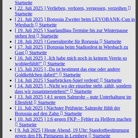
Startseite
[ 22. Juli 2025 ]
Verlieben, verloren, vergessen, verzeihen
Startseite
[ 21. Juli 2025 ]
Borussia Zweiter beim LEVOBANK-Cup in
Wiesbach
Startseite
[ 19. Juli 2025 ]
Saarlandliga-Termine bis zur Winterpause
stehen fest
Startseite
[ 18. Juli 2025 ]
Generalprobe für Borussia
Startseite
[ 17. Juli 2025 ]
Borussia beim Stadionfest in Wiesbach zu
Gast
Startseite
[ 16. Juli 2025 ]
„Ich habe mich noch in keinem Verein so
wohlgefühlt!“
Startseite
[ 15. Juli 2025 ]
„Da ist bestimmt das eine oder andere
Goldkehlchen dabei!“
Startseite
[ 14. Juli 2025 ]
Saarbrücken-Spiel verlegt!
Startseite
[ 14. Juli 2025 ]
„Nicht wo der einzelne steht, zählt, sondern
dass wir zusammenstehen!“
Startseite
[ 13. Juli 2025 ]
4:1 gegen Salmrohr – gute Unterhaltung im
Ellenfeld
Startseite
[ 11. Juli 2025 ]
Nächster Prüfstein: Salmrohr fühlt der
Borussia auf den Zahn
Startseite
[ 10. Juli 2025 ]
1:6 gegen FKP – Fehler zu Helfern machen
Startseite
[ 9. Juli 2025 ]
Heute Abend, 19 Uhr: Standortbestimmung
gegen den FK Pirmasens in Lemberg
Startseite