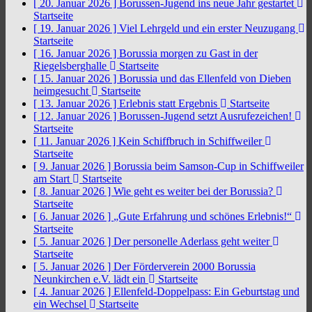
[ 20. Januar 2026 ]
Borussen-Jugend ins neue Jahr gestartet
Startseite
[ 19. Januar 2026 ]
Viel Lehrgeld und ein erster Neuzugang
Startseite
[ 16. Januar 2026 ]
Borussia morgen zu Gast in der
Riegelsberghalle
Startseite
[ 15. Januar 2026 ]
Borussia und das Ellenfeld von Dieben
heimgesucht
Startseite
[ 13. Januar 2026 ]
Erlebnis statt Ergebnis
Startseite
[ 12. Januar 2026 ]
Borussen-Jugend setzt Ausrufezeichen!
Startseite
[ 11. Januar 2026 ]
Kein Schiffbruch in Schiffweiler
Startseite
[ 9. Januar 2026 ]
Borussia beim Samson-Cup in Schiffweiler
am Start
Startseite
[ 8. Januar 2026 ]
Wie geht es weiter bei der Borussia?
Startseite
[ 6. Januar 2026 ]
„Gute Erfahrung und schönes Erlebnis!“
Startseite
[ 5. Januar 2026 ]
Der personelle Aderlass geht weiter
Startseite
[ 5. Januar 2026 ]
Der Förderverein 2000 Borussia
Neunkirchen e.V. lädt ein
Startseite
[ 4. Januar 2026 ]
Ellenfeld-Doppelpass: Ein Geburtstag und
ein Wechsel
Startseite