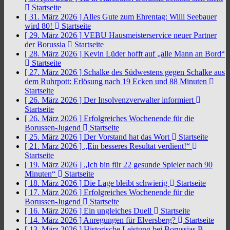
Startseite
[ 31. März 2026 ]
Alles Gute zum Ehrentag: Willi Seebauer
wird 80!
Startseite
[ 29. März 2026 ]
VEBU Hausmeisterservice neuer Partner
der Borussia
Startseite
[ 28. März 2026 ]
Kevin Lüder hofft auf „alle Mann an Bord“
Startseite
[ 27. März 2026 ]
Schalke des Südwestens gegen Schalke aus
dem Ruhrpott: Erlösung nach 19 Ecken und 88 Minuten
Startseite
[ 26. März 2026 ]
Der Insolvenzverwalter informiert
Startseite
[ 26. März 2026 ]
Erfolgreiches Wochenende für die
Borussen-Jugend
Startseite
[ 25. März 2026 ]
Der Vorstand hat das Wort
Startseite
[ 21. März 2026 ]
„Ein besseres Resultat verdient!“
Startseite
[ 19. März 2026 ]
„Ich bin für 22 gesunde Spieler nach 90
Minuten“
Startseite
[ 18. März 2026 ]
Die Lage bleibt schwierig
Startseite
[ 17. März 2026 ]
Erfolgreiches Wochenende für die
Borussen-Jugend
Startseite
[ 16. März 2026 ]
Ein ungleiches Duell
Startseite
[ 14. März 2026 ]
Anregungen für Elversberg?
Startseite
[ 13. März 2026 ]
Historische Leistung bei Borussias B-