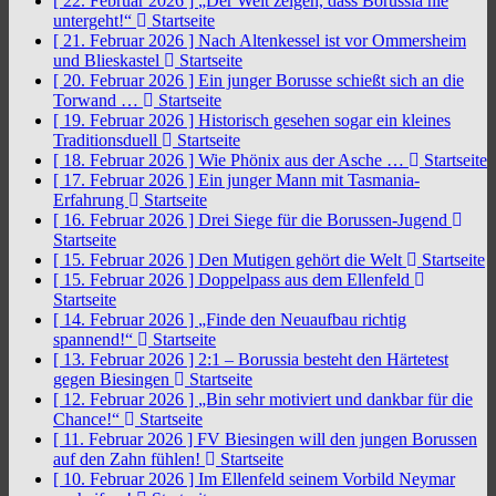
[ 22. Februar 2026 ]
„Der Welt zeigen, dass Borussia nie
untergeht!“
Startseite
[ 21. Februar 2026 ]
Nach Altenkessel ist vor Ommersheim
und Blieskastel
Startseite
[ 20. Februar 2026 ]
Ein junger Borusse schießt sich an die
Torwand …
Startseite
[ 19. Februar 2026 ]
Historisch gesehen sogar ein kleines
Traditionsduell
Startseite
[ 18. Februar 2026 ]
Wie Phönix aus der Asche …
Startseite
[ 17. Februar 2026 ]
Ein junger Mann mit Tasmania-
Erfahrung
Startseite
[ 16. Februar 2026 ]
Drei Siege für die Borussen-Jugend
Startseite
[ 15. Februar 2026 ]
Den Mutigen gehört die Welt
Startseite
[ 15. Februar 2026 ]
Doppelpass aus dem Ellenfeld
Startseite
[ 14. Februar 2026 ]
„Finde den Neuaufbau richtig
spannend!“
Startseite
[ 13. Februar 2026 ]
2:1 – Borussia besteht den Härtetest
gegen Biesingen
Startseite
[ 12. Februar 2026 ]
„Bin sehr motiviert und dankbar für die
Chance!“
Startseite
[ 11. Februar 2026 ]
FV Biesingen will den jungen Borussen
auf den Zahn fühlen!
Startseite
[ 10. Februar 2026 ]
Im Ellenfeld seinem Vorbild Neymar