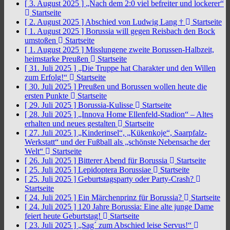
[ 3. August 2025 ]
„Nach dem 2:0 viel befreiter und lockerer“
Startseite
[ 2. August 2025 ]
Abschied von Ludwig Lang †
Startseite
[ 1. August 2025 ]
Borussia will gegen Reisbach den Bock
umstoßen
Startseite
[ 1. August 2025 ]
Misslungene zweite Borussen-Halbzeit,
heimstarke Preußen
Startseite
[ 31. Juli 2025 ]
„Die Truppe hat Charakter und den Willen
zum Erfolg!“
Startseite
[ 30. Juli 2025 ]
Preußen und Borussen wollen heute die
ersten Punkte
Startseite
[ 29. Juli 2025 ]
Borussia-Kulisse
Startseite
[ 28. Juli 2025 ]
„Innova Home Ellenfeld-Stadion“ – Altes
erhalten und neues gestalten
Startseite
[ 27. Juli 2025 ]
„Kinderinsel“, „Kükenkoje“, Saarpfalz-
Werkstatt“ und der Fußball als „schönste Nebensache der
Welt“
Startseite
[ 26. Juli 2025 ]
Bitterer Abend für Borussia
Startseite
[ 25. Juli 2025 ]
Lepidoptera Borussiae
Startseite
[ 25. Juli 2025 ]
Geburtstagsparty oder Party-Crash?
Startseite
[ 24. Juli 2025 ]
Ein Märchenprinz für Borussia?
Startseite
[ 24. Juli 2025 ]
120 Jahre Borussia: Eine alte junge Dame
feiert heute Geburtstag!
Startseite
[ 23. Juli 2025 ]
„Sag´ zum Abschied leise Servus!“