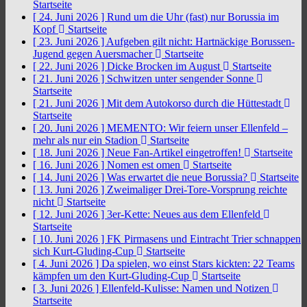
Startseite
[ 24. Juni 2026 ]
Rund um die Uhr (fast) nur Borussia im
Kopf
Startseite
[ 23. Juni 2026 ]
Aufgeben gilt nicht: Hartnäckige Borussen-
Jugend gegen Auersmacher
Startseite
[ 22. Juni 2026 ]
Dicke Brocken im August
Startseite
[ 21. Juni 2026 ]
Schwitzen unter sengender Sonne
Startseite
[ 21. Juni 2026 ]
Mit dem Autokorso durch die Hüttestadt
Startseite
[ 20. Juni 2026 ]
MEMENTO: Wir feiern unser Ellenfeld –
mehr als nur ein Stadion
Startseite
[ 18. Juni 2026 ]
Neue Fan-Artikel eingetroffen!
Startseite
[ 16. Juni 2026 ]
Nomen est omen
Startseite
[ 14. Juni 2026 ]
Was erwartet die neue Borussia?
Startseite
[ 13. Juni 2026 ]
Zweimaliger Drei-Tore-Vorsprung reichte
nicht
Startseite
[ 12. Juni 2026 ]
3er-Kette: Neues aus dem Ellenfeld
Startseite
[ 10. Juni 2026 ]
FK Pirmasens und Eintracht Trier schnappen
sich Kurt-Gluding-Cup
Startseite
[ 4. Juni 2026 ]
Da spielen, wo einst Stars kickten: 22 Teams
kämpfen um den Kurt-Gluding-Cup
Startseite
[ 3. Juni 2026 ]
Ellenfeld-Kulisse: Namen und Notizen
Startseite