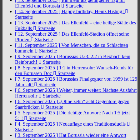
[ 15. September 2025 ]
Ein mehr als gelungener Tag für
Ellenfeld und Borussia
Startseite
[ 14. September 2025 ]
Happy birthday, Heinz Histing!
Startseite
[ 13. September 2025 ]
Das Ellenfeld – eine heilige Stätte des
Fußballs
Startseite
[ 12. September 2025 ]
Das Ellenfeld-Stadion öffnet seine
Pforten
Startseite
[ 11. September 2025 ]
Von Menschen, die zu Schlachten
bummeln
Startseite
[ 9. September 2025 ]
Borussias U23: 2:2 in Bexbach kein
Beinbruch!
Startseite
[ 8. September 2025 ]
1:1 in Herrensohr: Wunsch-Remis für
den Borussen-Doc
Startseite
[ 7. September 2025 ]
Borussias Finalgegner von 1959 ist 125
Jahre alt!
Startseite
[ 6. September 2025 ]
Weiter, immer weiter: Nächste Ausfahrt
Herrensohr
Startseite
[ 6. September 2025 ]
„Ohne zehn“ acht Gegentore gegen
Saarbrücken
Startseite
[ 5. September 2025 ]
Die richtige Antwort: Nach 1:5 jetzt
5:1!
Startseite
[ 4. September 2025 ]
Neuauflage eines Traditionsduells
Startseite
[ 3. September 2025 ]
Hat Borussia wieder eine Antwort