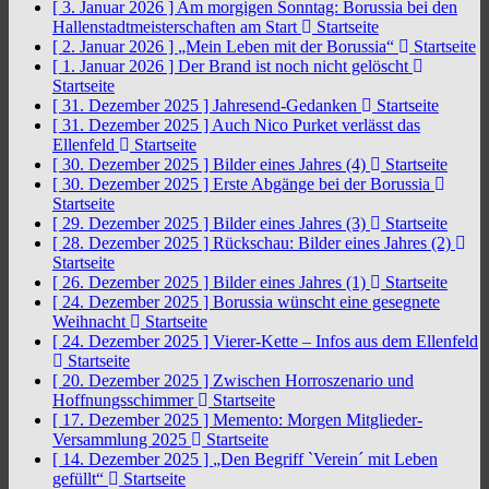
[ 3. Januar 2026 ]
Am morgigen Sonntag: Borussia bei den
Hallenstadtmeisterschaften am Start
Startseite
[ 2. Januar 2026 ]
„Mein Leben mit der Borussia“
Startseite
[ 1. Januar 2026 ]
Der Brand ist noch nicht gelöscht
Startseite
[ 31. Dezember 2025 ]
Jahresend-Gedanken
Startseite
[ 31. Dezember 2025 ]
Auch Nico Purket verlässt das
Ellenfeld
Startseite
[ 30. Dezember 2025 ]
Bilder eines Jahres (4)
Startseite
[ 30. Dezember 2025 ]
Erste Abgänge bei der Borussia
Startseite
[ 29. Dezember 2025 ]
Bilder eines Jahres (3)
Startseite
[ 28. Dezember 2025 ]
Rückschau: Bilder eines Jahres (2)
Startseite
[ 26. Dezember 2025 ]
Bilder eines Jahres (1)
Startseite
[ 24. Dezember 2025 ]
Borussia wünscht eine gesegnete
Weihnacht
Startseite
[ 24. Dezember 2025 ]
Vierer-Kette – Infos aus dem Ellenfeld
Startseite
[ 20. Dezember 2025 ]
Zwischen Horroszenario und
Hoffnungsschimmer
Startseite
[ 17. Dezember 2025 ]
Memento: Morgen Mitglieder-
Versammlung 2025
Startseite
[ 14. Dezember 2025 ]
„Den Begriff `Verein´ mit Leben
gefüllt“
Startseite