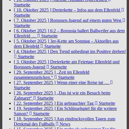
Startseite
[ 10. Oktober 2025 ]
Dreierkette – Infos aus dem Ellenfeld
Startseite
[ 7. Oktober 2025 ]
Borussen-Jugend auf einem guten Weg
Startseite
[ 6. Oktober 2025 ]
6:2 – Borussia ballert Ballweiler aus dem
Ellenfeld …
Startseite
[ 5. Oktober 2025 ]
3er-Kette am Sonntag – Aktuelles aus
dem Ellenfeld
Startseite
[ 4. Oktober 2025 ]
Den Trend unbedingt ins Positive drehen!
Startseite
[ 3. Oktober 2025 ]
Dreierkette am Feiertag: Ellenfeld und
Borussen-Jugend
Startseite
[ 29. September 2025 ]
„Zeit im Ellenfeld
zusammenzurücken.“
Startseite
[ 27. September 2025 ]
Wenn einer eine Reise tut …
Startseite
[ 26. September 2025 ]
„Das ist wie ein Besuch beim
Zahnarzt“
Startseite
[ 22. September 2025 ]
Ein gebrauchter Tag
Startseite
[ 19. September 2025 ]
Ein Schlüsselspiel für die weitere
Saison?
Startseite
[ 18. September 2025 ]
Aus eindrucksvollen Tagen zum
Denkmal des Fußballs
News