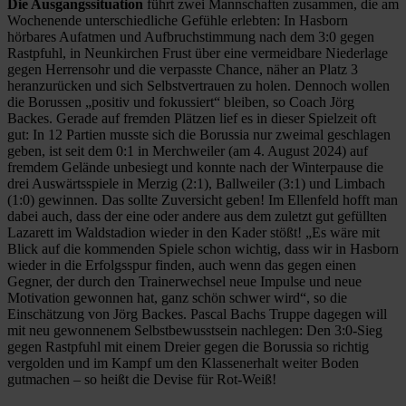
Die Ausgangssituation
führt zwei Mannschaften zusammen, die am
Wochenende unterschiedliche Gefühle erlebten: In Hasborn
hörbares Aufatmen und Aufbruchstimmung nach dem 3:0 gegen
Rastpfuhl, in Neunkirchen Frust über eine vermeidbare Niederlage
gegen Herrensohr und die verpasste Chance, näher an Platz 3
heranzurücken und sich Selbstvertrauen zu holen. Dennoch wollen
die Borussen „positiv und fokussiert“ bleiben, so Coach Jörg
Backes. Gerade auf fremden Plätzen lief es in dieser Spielzeit oft
gut: In 12 Partien musste sich die Borussia nur zweimal geschlagen
geben, ist seit dem 0:1 in Merchweiler (am 4. August 2024) auf
fremdem Gelände unbesiegt und konnte nach der Winterpause die
drei Auswärtsspiele in Merzig (2:1), Ballweiler (3:1) und Limbach
(1:0) gewinnen. Das sollte Zuversicht geben! Im Ellenfeld hofft man
dabei auch, dass der eine oder andere aus dem zuletzt gut gefüllten
Lazarett im Waldstadion wieder in den Kader stößt! „Es wäre mit
Blick auf die kommenden Spiele schon wichtig, dass wir in Hasborn
wieder in die Erfolgsspur finden, auch wenn das gegen einen
Gegner, der durch den Trainerwechsel neue Impulse und neue
Motivation gewonnen hat, ganz schön schwer wird“, so die
Einschätzung von Jörg Backes. Pascal Bachs Truppe dagegen will
mit neu gewonnenem Selbstbewusstsein nachlegen: Den 3:0-Sieg
gegen Rastpfuhl mit einem Dreier gegen die Borussia so richtig
vergolden und im Kampf um den Klassenerhalt weiter Boden
gutmachen – so heißt die Devise für Rot-Weiß!