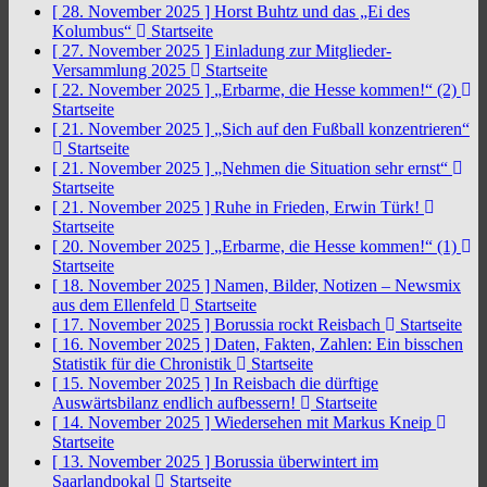
[ 28. November 2025 ]
Horst Buhtz und das „Ei des
Kolumbus“
Startseite
[ 27. November 2025 ]
Einladung zur Mitglieder-
Versammlung 2025
Startseite
[ 22. November 2025 ]
„Erbarme, die Hesse kommen!“ (2)
Startseite
[ 21. November 2025 ]
„Sich auf den Fußball konzentrieren“
Startseite
[ 21. November 2025 ]
„Nehmen die Situation sehr ernst“
Startseite
[ 21. November 2025 ]
Ruhe in Frieden, Erwin Türk!
Startseite
[ 20. November 2025 ]
„Erbarme, die Hesse kommen!“ (1)
Startseite
[ 18. November 2025 ]
Namen, Bilder, Notizen – Newsmix
aus dem Ellenfeld
Startseite
[ 17. November 2025 ]
Borussia rockt Reisbach
Startseite
[ 16. November 2025 ]
Daten, Fakten, Zahlen: Ein bisschen
Statistik für die Chronistik
Startseite
[ 15. November 2025 ]
In Reisbach die dürftige
Auswärtsbilanz endlich aufbessern!
Startseite
[ 14. November 2025 ]
Wiedersehen mit Markus Kneip
Startseite
[ 13. November 2025 ]
Borussia überwintert im
Saarlandpokal
Startseite