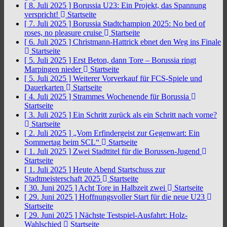
[ 8. Juli 2025 ]
Borussia U23: Ein Projekt, das Spannung
verspricht!
Startseite
[ 7. Juli 2025 ]
Borussia Stadtchampion 2025: No bed of
roses, no pleasure cruise
Startseite
[ 6. Juli 2025 ]
Christmann-Hattrick ebnet den Weg ins Finale
Startseite
[ 5. Juli 2025 ]
Erst Beton, dann Tore – Borussia ringt
Marpingen nieder
Startseite
[ 5. Juli 2025 ]
Weiterer Vorverkauf für FCS-Spiele und
Dauerkarten
Startseite
[ 4. Juli 2025 ]
Strammes Wochenende für Borussia
Startseite
[ 3. Juli 2025 ]
Ein Schritt zurück als ein Schritt nach vorne?
Startseite
[ 2. Juli 2025 ]
„Vom Erfindergeist zur Gegenwart: Ein
Sommertag beim SCL“
Startseite
[ 1. Juli 2025 ]
Zwei Stadttitel für die Borussen-Jugend
Startseite
[ 1. Juli 2025 ]
Heute Abend Startschuss zur
Stadtmeisterschaft 2025
Startseite
[ 30. Juni 2025 ]
Acht Tore in Halbzeit zwei
Startseite
[ 29. Juni 2025 ]
Hoffnungsvoller Start für die neue U23
Startseite
[ 29. Juni 2025 ]
Nächste Testspiel-Ausfahrt: Holz-
Wahlschied
Startseite