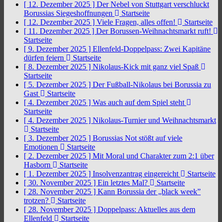
[ 12. Dezember 2025 ]
Der Nebel von Stuttgart verschluckt
Borussias Siegeshoffnungen
Startseite
[ 12. Dezember 2025 ]
Viele Fragen, alles offen!
Startseite
[ 11. Dezember 2025 ]
Der Borussen-Weihnachtsmarkt ruft!
Startseite
[ 9. Dezember 2025 ]
Ellenfeld-Doppelpass: Zwei Kapitäne
dürfen feiern
Startseite
[ 8. Dezember 2025 ]
Nikolaus-Kick mit ganz viel Spaß
Startseite
[ 5. Dezember 2025 ]
Der Fußball-Nikolaus bei Borussia zu
Gast
Startseite
[ 4. Dezember 2025 ]
Was auch auf dem Spiel steht
Startseite
[ 4. Dezember 2025 ]
Nikolaus-Turnier und Weihnachtsmarkt
Startseite
[ 3. Dezember 2025 ]
Borussias Not stößt auf viele
Emotionen
Startseite
[ 2. Dezember 2025 ]
Mit Moral und Charakter zum 2:1 über
Hasborn
Startseite
[ 1. Dezember 2025 ]
Insolvenzantrag eingereicht
Startseite
[ 30. November 2025 ]
Ein letztes Mal?
Startseite
[ 28. November 2025 ]
Kann Borussia der „black week”
trotzen?
Startseite
[ 28. November 2025 ]
Doppelpass: Aktuelles aus dem
Ellenfeld
Startseite