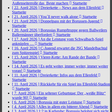
Außenseiterrolle das Beste machen
Startseite
[ 22. April 2026 ]
Dreierkette – News aus dem Ellenfeld
Startseite
[ 21. April 2026 ]
You´ll never walk alone
Startseite
[ 21. April 2026 ]
Doppelpass mit der Borussen-Jugend
Startseite
[ 20. April 2026 ]
Borussias Rumpftruppe gegen Ballweilers
Ballermänner überfordert
Startseite
[ 17. April 2026 ]
An die Leistung vom Schwalbach-Spiel
anknüpfen …
Startseite
[ 16. April 2026 ]
C-Jugend erwartet die JSG Mandelbachtal
zum Spitzenspiel
Startseite
[ 15. April 2026 ]
Vierer-Kette: Am Rande der Bande
Startseite
[ 14. April 2026 ]
Es geht weiter, immer weiter, immer weiter
voran!
Startseite
[ 11. April 2026 ]
Dreierkette: Infos aus dem Ellenfeld
Startseite
[ 11. April 2026 ]
Rückkehr für ein Spiel ins Ellenfeld-Stadion
Startseite
[ 7. April 2026 ]
Ein seltener Geburtstag: Der „weiße Blitz“
wurde 90!
Startseite
[ 6. April 2026 ]
Borussia mit guter Leistung
Startseite
[ 4. April 2026 ]
Alles in allem ein bitterer Abend
Startseite
[ 3. April 2026 ]
1:2 in Karlsruhe: Borussia belohnt sich nicht