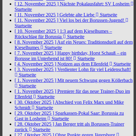
[ 12. November 2025 ]
Nächste Pokalausfahrt: SV Losheim
Startseite
[ 11. November 2025 ]
Gelebte alte Liebe
Startseite
[ 11. November 2025 ]
Viel los bei der Borussen-Jugend!
Startseite
[ 10. November 2025 ]
1:3 auf dem Kieselhumes –
Rückschlag für Borussia
Startseite
[ 8. November 2025 ]
Auf ein Neues: Traditionsduell auf dem
Kieselhumes
Startseite
[ 7. November 2025 ]
Happy birthday, Horst Schauß – ein
Borusse im Unterhemd ist 80!
Startseite
[ 4. November 2025 ]
Notizen aus dem Ellenfeld
Startseite
[ 3. November 2025 ]
Verdienter Lohn für viel Leidenschaft!
Startseite
[ 1. November 2025 ]
Mit neuem Schwung gegen Köllerbach
Startseite
[ 1. November 2025 ]
Premiere für das neue Trainer-Duo im
Ellenfeld
Startseite
[ 30. Oktober 2025 ]
Abschied von Felix Marx und Mike
Schmidt
Startseite
[ 29. Oktober 2025 ]
Sparkassen-Pokal Saar: Borussia zu
Gast in Losheim
Startseite
[ 28. Oktober 2025 ]
Jan Berger tritt als Borussen-Trainer
zurück
Startseite
[ 27. Oktober 2025 ]
Ohne Punkte gegen Jägersburg