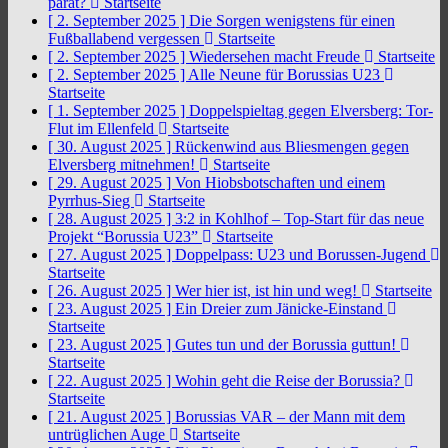
parat?
Startseite
[ 2. September 2025 ]
Die Sorgen wenigstens für einen
Fußballabend vergessen
Startseite
[ 2. September 2025 ]
Wiedersehen macht Freude
Startseite
[ 2. September 2025 ]
Alle Neune für Borussias U23
Startseite
[ 1. September 2025 ]
Doppelspieltag gegen Elversberg: Tor-
Flut im Ellenfeld
Startseite
[ 30. August 2025 ]
Rückenwind aus Bliesmengen gegen
Elversberg mitnehmen!
Startseite
[ 29. August 2025 ]
Von Hiobsbotschaften und einem
Pyrrhus-Sieg
Startseite
[ 28. August 2025 ]
3:2 in Kohlhof – Top-Start für das neue
Projekt “Borussia U23”
Startseite
[ 27. August 2025 ]
Doppelpass: U23 und Borussen-Jugend
Startseite
[ 26. August 2025 ]
Wer hier ist, ist hin und weg!
Startseite
[ 23. August 2025 ]
Ein Dreier zum Jänicke-Einstand
Startseite
[ 23. August 2025 ]
Gutes tun und der Borussia guttun!
Startseite
[ 22. August 2025 ]
Wohin geht die Reise der Borussia?
Startseite
[ 21. August 2025 ]
Borussias VAR – der Mann mit dem
untrüglichen Auge
Startseite