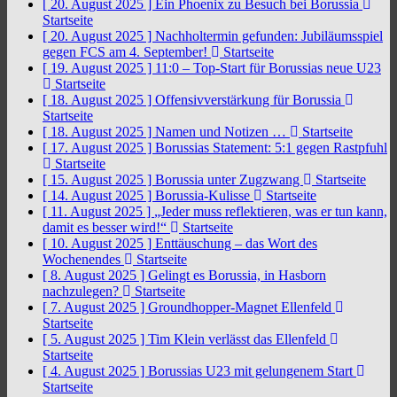
[ 20. August 2025 ]
Ein Phoenix zu Besuch bei Borussia
Startseite
[ 20. August 2025 ]
Nachholtermin gefunden: Jubiläumsspiel
gegen FCS am 4. September!
Startseite
[ 19. August 2025 ]
11:0 – Top-Start für Borussias neue U23
Startseite
[ 18. August 2025 ]
Offensivverstärkung für Borussia
Startseite
[ 18. August 2025 ]
Namen und Notizen …
Startseite
[ 17. August 2025 ]
Borussias Statement: 5:1 gegen Rastpfuhl
Startseite
[ 15. August 2025 ]
Borussia unter Zugzwang
Startseite
[ 14. August 2025 ]
Borussia-Kulisse
Startseite
[ 11. August 2025 ]
„Jeder muss reflektieren, was er tun kann,
damit es besser wird!“
Startseite
[ 10. August 2025 ]
Enttäuschung – das Wort des
Wochenendes
Startseite
[ 8. August 2025 ]
Gelingt es Borussia, in Hasborn
nachzulegen?
Startseite
[ 7. August 2025 ]
Groundhopper-Magnet Ellenfeld
Startseite
[ 5. August 2025 ]
Tim Klein verlässt das Ellenfeld
Startseite
[ 4. August 2025 ]
Borussias U23 mit gelungenem Start
Startseite