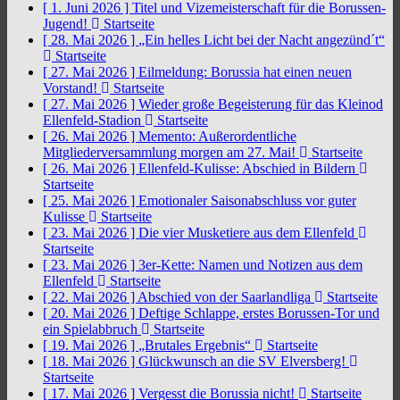
[ 1. Juni 2026 ]
Titel und Vizemeisterschaft für die Borussen-
Jugend!
Startseite
[ 28. Mai 2026 ]
„Ein helles Licht bei der Nacht angezünd´t“
Startseite
[ 27. Mai 2026 ]
Eilmeldung: Borussia hat einen neuen
Vorstand!
Startseite
[ 27. Mai 2026 ]
Wieder große Begeisterung für das Kleinod
Ellenfeld-Stadion
Startseite
[ 26. Mai 2026 ]
Memento: Außerordentliche
Mitgliederversammlung morgen am 27. Mai!
Startseite
[ 26. Mai 2026 ]
Ellenfeld-Kulisse: Abschied in Bildern
Startseite
[ 25. Mai 2026 ]
Emotionaler Saisonabschluss vor guter
Kulisse
Startseite
[ 23. Mai 2026 ]
Die vier Musketiere aus dem Ellenfeld
Startseite
[ 23. Mai 2026 ]
3er-Kette: Namen und Notizen aus dem
Ellenfeld
Startseite
[ 22. Mai 2026 ]
Abschied von der Saarlandliga
Startseite
[ 20. Mai 2026 ]
Deftige Schlappe, erstes Borussen-Tor und
ein Spielabbruch
Startseite
[ 19. Mai 2026 ]
„Brutales Ergebnis“
Startseite
[ 18. Mai 2026 ]
Glückwunsch an die SV Elversberg!
Startseite
[ 17. Mai 2026 ]
Vergesst die Borussia nicht!
Startseite