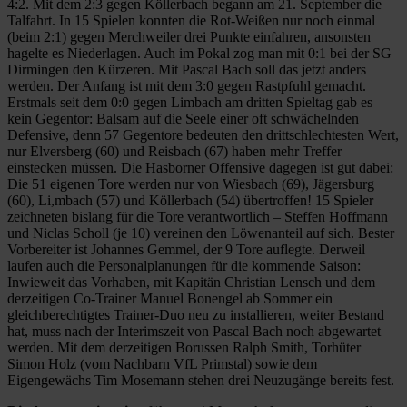
4:2. Mit dem 2:3 gegen Köllerbach begann am 21. September die
Talfahrt. In 15 Spielen konnten die Rot-Weißen nur noch einmal
(beim 2:1) gegen Merchweiler drei Punkte einfahren, ansonsten
hagelte es Niederlagen. Auch im Pokal zog man mit 0:1 bei der SG
Dirmingen den Kürzeren. Mit Pascal Bach soll das jetzt anders
werden. Der Anfang ist mit dem 3:0 gegen Rastpfuhl gemacht.
Erstmals seit dem 0:0 gegen Limbach am dritten Spieltag gab es
kein Gegentor: Balsam auf die Seele einer oft schwächelnden
Defensive, denn 57 Gegentore bedeuten den drittschlechtesten Wert,
nur Elversberg (60) und Reisbach (67) haben mehr Treffer
einstecken müssen. Die Hasborner Offensive dagegen ist gut dabei:
Die 51 eigenen Tore werden nur von Wiesbach (69), Jägersburg
(60), Li,mbach (57) und Köllerbach (54) übertroffen! 15 Spieler
zeichneten bislang für die Tore verantwortlich – Steffen Hoffmann
und Niclas Scholl (je 10) vereinen den Löwenanteil auf sich. Bester
Vorbereiter ist Johannes Gemmel, der 9 Tore auflegte. Derweil
laufen auch die Personalplanungen für die kommende Saison:
Inwieweit das Vorhaben, mit Kapitän Christian Lensch und dem
derzeitigen Co-Trainer Manuel Bonengel ab Sommer ein
gleichberechtigtes Trainer-Duo neu zu installieren, weiter Bestand
hat, muss nach der Interimszeit von Pascal Bach noch abgewartet
werden. Mit dem derzeitigen Borussen Ralph Smith, Torhüter
Simon Holz (vom Nachbarn VfL Primstal) sowie dem
Eigengewächs Tim Mosemann stehen drei Neuzugänge bereits fest.