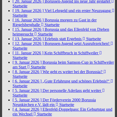
[ 20. Januar 2026 ]
Borussen-Jugend ins neue Jahr gestartet
Startseite
[ 19. Januar 2026 ]
Viel Lehrgeld und ein erster Neuzugang
Startseite
[ 16. Januar 2026 ]
Borussia morgen zu Gast in der
Riegelsberghalle
Startseite
[ 15. Januar 2026 ]
Borussia und das Ellenfeld von Dieben
heimgesucht
Startseite
[ 13. Januar 2026 ]
Erlebnis statt Ergebnis
Startseite
[ 12. Januar 2026 ]
Borussen-Jugend setzt Ausrufezeichen!
Startseite
[ 11. Januar 2026 ]
Kein Schiffbruch in Schiffweiler
Startseite
[ 9. Januar 2026 ]
Borussia beim Samson-Cup in Schiffweiler
am Start
Startseite
[ 8. Januar 2026 ]
Wie geht es weiter bei der Borussia?
Startseite
[ 6. Januar 2026 ]
„Gute Erfahrung und schönes Erlebnis!“
Startseite
[ 5. Januar 2026 ]
Der personelle Aderlass geht weiter
Startseite
[ 5. Januar 2026 ]
Der Förderverein 2000 Borussia
Neunkirchen e.V. lädt ein
Startseite
[ 4. Januar 2026 ]
Ellenfeld-Doppelpass: Ein Geburtstag und
ein Wechsel
Startseite