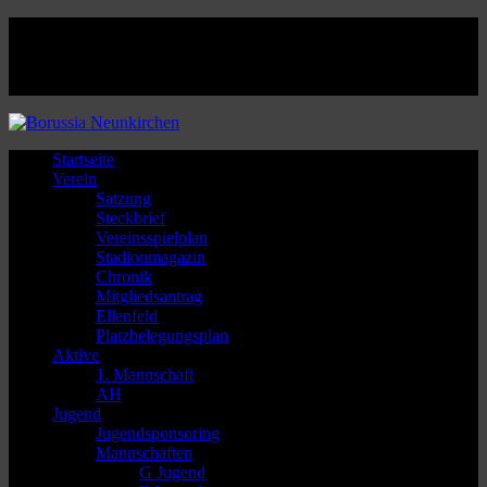
Facebook
Twitter
Instagram
Youtube
Startseite
Verein
Satzung
Steckbrief
Vereinsspielplan
Stadionmagazin
Chronik
Mitgliedsantrag
Ellenfeld
Platzbelegungsplan
Aktive
1. Mannschaft
AH
Jugend
Jugendsponsoring
Mannschaften
G Jugend