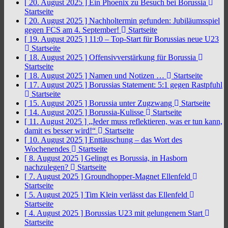
[ 20. August 2025 ]
Ein Phoenix zu Besuch bei Borussia
Startseite
[ 20. August 2025 ]
Nachholtermin gefunden: Jubiläumsspiel
gegen FCS am 4. September!
Startseite
[ 19. August 2025 ]
11:0 – Top-Start für Borussias neue U23
Startseite
[ 18. August 2025 ]
Offensivverstärkung für Borussia
Startseite
[ 18. August 2025 ]
Namen und Notizen …
Startseite
[ 17. August 2025 ]
Borussias Statement: 5:1 gegen Rastpfuhl
Startseite
[ 15. August 2025 ]
Borussia unter Zugzwang
Startseite
[ 14. August 2025 ]
Borussia-Kulisse
Startseite
[ 11. August 2025 ]
„Jeder muss reflektieren, was er tun kann,
damit es besser wird!“
Startseite
[ 10. August 2025 ]
Enttäuschung – das Wort des
Wochenendes
Startseite
[ 8. August 2025 ]
Gelingt es Borussia, in Hasborn
nachzulegen?
Startseite
[ 7. August 2025 ]
Groundhopper-Magnet Ellenfeld
Startseite
[ 5. August 2025 ]
Tim Klein verlässt das Ellenfeld
Startseite
[ 4. August 2025 ]
Borussias U23 mit gelungenem Start
Startseite