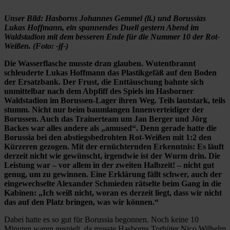
Unser Bild: Hasborns Johannes Gemmel (li.) und Borussias
Lukas Hoffmann, ein spannendes Duell gestern Abend im
Waldstadion mit dem besseren Ende für die Nummer 10 der Rot-
Weißen. (Foto: -jf-)
Die Wasserflasche musste dran glauben. Wutentbrannt
schleuderte Lukas Hoffmann das Plastikgefäß auf den Boden
der Ersatzbank. Der Frust, die Enttäuschung bahnte sich
unmittelbar nach dem Abpfiff des Spiels im Hasborner
Waldstadion im Borussen-Lager ihren Weg. Teils lautstark, teils
stumm. Nicht nur beim baumlangen Innenverteidiger der
Borussen. Auch das Trainerteam um Jan Berger und Jörg
Backes war alles andere als „amused“. Denn gerade hatte die
Borussia bei den abstiegsbedrohten Rot-Weißen mit 1:2 den
Kürzeren gezogen. Mit der ernüchternden Erkenntnis: Es läuft
derzeit nicht wie gewünscht, irgendwie ist der Wurm drin. Die
Leistung war – vor allem in der zweiten Halbzeit! – nicht gut
genug, um zu gewinnen. Eine Erklärung fällt schwer, auch der
eingewechselte Alexander Schmieden rätselte beim Gang in die
Kabinen: „Ich weiß nicht, woran es derzeit liegt, dass wir nicht
das auf den Platz bringen, was wir können.“
Dabei hatte es so gut für Borussia begonnen. Noch keine 10
Minuten waren gespielt, da musste Hasborns Torhüter Nico Wilhelm