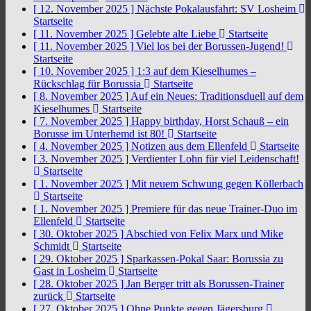
[ 12. November 2025 ]
Nächste Pokalausfahrt: SV Losheim
Startseite
[ 11. November 2025 ]
Gelebte alte Liebe
Startseite
[ 11. November 2025 ]
Viel los bei der Borussen-Jugend!
Startseite
[ 10. November 2025 ]
1:3 auf dem Kieselhumes –
Rückschlag für Borussia
Startseite
[ 8. November 2025 ]
Auf ein Neues: Traditionsduell auf dem
Kieselhumes
Startseite
[ 7. November 2025 ]
Happy birthday, Horst Schauß – ein
Borusse im Unterhemd ist 80!
Startseite
[ 4. November 2025 ]
Notizen aus dem Ellenfeld
Startseite
[ 3. November 2025 ]
Verdienter Lohn für viel Leidenschaft!
Startseite
[ 1. November 2025 ]
Mit neuem Schwung gegen Köllerbach
Startseite
[ 1. November 2025 ]
Premiere für das neue Trainer-Duo im
Ellenfeld
Startseite
[ 30. Oktober 2025 ]
Abschied von Felix Marx und Mike
Schmidt
Startseite
[ 29. Oktober 2025 ]
Sparkassen-Pokal Saar: Borussia zu
Gast in Losheim
Startseite
[ 28. Oktober 2025 ]
Jan Berger tritt als Borussen-Trainer
zurück
Startseite
[ 27. Oktober 2025 ]
Ohne Punkte gegen Jägersburg