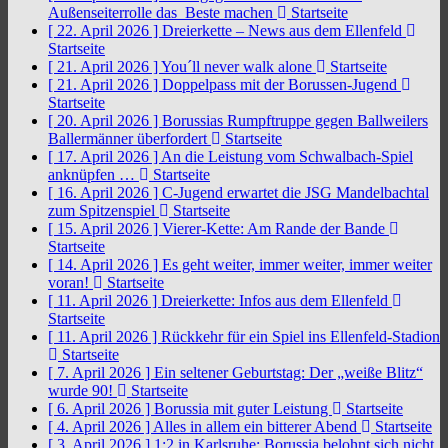
Außenseiterrolle das Beste machen
Startseite
[ 22. April 2026 ]
Dreierkette – News aus dem Ellenfeld
Startseite
[ 21. April 2026 ]
You´ll never walk alone
Startseite
[ 21. April 2026 ]
Doppelpass mit der Borussen-Jugend
Startseite
[ 20. April 2026 ]
Borussias Rumpftruppe gegen Ballweilers
Ballermänner überfordert
Startseite
[ 17. April 2026 ]
An die Leistung vom Schwalbach-Spiel
anknüpfen …
Startseite
[ 16. April 2026 ]
C-Jugend erwartet die JSG Mandelbachtal
zum Spitzenspiel
Startseite
[ 15. April 2026 ]
Vierer-Kette: Am Rande der Bande
Startseite
[ 14. April 2026 ]
Es geht weiter, immer weiter, immer weiter
voran!
Startseite
[ 11. April 2026 ]
Dreierkette: Infos aus dem Ellenfeld
Startseite
[ 11. April 2026 ]
Rückkehr für ein Spiel ins Ellenfeld-Stadion
Startseite
[ 7. April 2026 ]
Ein seltener Geburtstag: Der „weiße Blitz“
wurde 90!
Startseite
[ 6. April 2026 ]
Borussia mit guter Leistung
Startseite
[ 4. April 2026 ]
Alles in allem ein bitterer Abend
Startseite
[ 3. April 2026 ]
1:2 in Karlsruhe: Borussia belohnt sich nicht