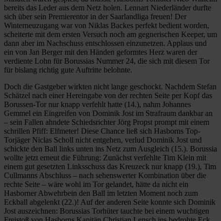
bereits das Leder aus dem Netz holen. Lennart Niederländer durfte
sich über sein Premierentor in der Saarlandliga freuen! Der
Winterneuzugang war von Niklas Backes perfekt bedient worden,
scheiterte mit dem ersten Versuch noch am gegnerischen Keeper, um
dann aber im Nachschuss entschlossen einzunetzen. Applaus und
ein von Jan Berger mit den Händen geformtes Herz waren der
verdiente Lohn für Borussias Nummer 24, die sich mit diesem Tor
für bislang richtig gute Auftritte belohnte.
Doch die Gastgeber wirkten nicht lange geschockt. Nachdem Stefan
Schätzel nach einer Hereingabe von der rechten Seite per Kopf das
Borussen-Tor nur knapp verfehlt hatte (14.), nahm Johannes
Gemmel ein Eingreifen von Dominik Jost im Strafraum dankbar an
– sein Fallen ahndete Schiedsrichter Jörg Propst prompt mit einem
schrillen Pfiff: Elfmeter! Diese Chance ließ sich Hasborns Top-
Torjäger Niclas Scholl nicht entgehen, verlud Dominik Jost und
schickte den Ball links unten ins Netz zum Ausgleich (15.). Borussia
wollte jetzt erneut die Führung: Zunächst verfehlte Tim Klein mit
einem gut gesetzten Linksschuss das Kreuzeck nur knapp (19.), Tim
Cullmanns Abschluss – nach sehenswerter Kombination über die
rechte Seite – wäre wohl im Tor gelandet, hätte da nicht ein
Hasborner Abwehrbein den Ball im letzten Moment noch zum
Eckball abgelenkt (22.)! Auf der anderen Seite konnte sich Dominik
Jost auszeichnen: Borussias Torhüter tauchte bei einem wuchtigen
Freistoß von Hasborns Kapitän Christian Lensch ins bedrohte Eck