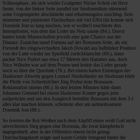
Schlussphase, als sich wieder Goalgetter Niclas Scholl ein Herz
fasste, von der linken Seite parallel zur Strafraumlinie stürmend
seine Gegenspieler abschüttelte und erbarmungslos zuschlug: Sein
strammer und platzierter Flachschuss mit viel Effet (da konnte sich
Dominik Jost so lang machen, wie er wollte!) touchierte den
Innenpfosten, von dem das Leder ins Netz sauste (84.). Davor
hatten beide Mannschaften jeweils eine gute Chance aus der
Distanz: Zunächst stand Fortuna auf der Borussen-Seite, als ein
Freistoß des eingewechselten Jakob Dewald aus halblinker Position
von der Latte wieder ins Spielfeld zurückklatschte (69.), dann
packte Nico Purket aus etwa 17 Metern den Hammer aus, doch
Nico Wilhelm war auf dem Posten und lenkte das Leder gerade
noch so über die Querlatte (76.). Bei einem harten Einsteigen der
Hasborner Abwehr gegen Lennart Niederländer im Strafraum blieb
die Pfeife von Schiedsrichter Jörg Probst trotz Borussen-
Reklamation stumm (86.). In den letzten Minuten hätte dann
Johannes Gemmel bei einem Hasborner Konter gegen jetzt
aufgerückte und um den Ausgleich bemühte Borussen mit dem 3:1
alles klar machen können, scheiterte aber am aufmerksamem
Dominik Jost (88.).
So feierten die Rot-Weißen nach dem Abpfiff einen weiß Gott nicht
unverdienten Sieg gegen eine Borussia, die zwar kämpferisch
dagegenhielt, aber in der Offensive erneut nicht genug
Durchschlagskraft zeigte und kaum Gefahr bringend hinter die