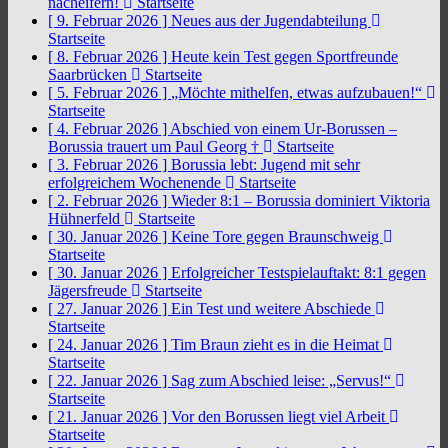
nacheifern!
Startseite
[ 9. Februar 2026 ]
Neues aus der Jugendabteilung
Startseite
[ 8. Februar 2026 ]
Heute kein Test gegen Sportfreunde
Saarbrücken
Startseite
[ 5. Februar 2026 ]
„Möchte mithelfen, etwas aufzubauen!“
Startseite
[ 4. Februar 2026 ]
Abschied von einem Ur-Borussen –
Borussia trauert um Paul Georg †
Startseite
[ 3. Februar 2026 ]
Borussia lebt: Jugend mit sehr
erfolgreichem Wochenende
Startseite
[ 2. Februar 2026 ]
Wieder 8:1 – Borussia dominiert Viktoria
Hühnerfeld
Startseite
[ 30. Januar 2026 ]
Keine Tore gegen Braunschweig
Startseite
[ 30. Januar 2026 ]
Erfolgreicher Testspielauftakt: 8:1 gegen
Jägersfreude
Startseite
[ 27. Januar 2026 ]
Ein Test und weitere Abschiede
Startseite
[ 24. Januar 2026 ]
Tim Braun zieht es in die Heimat
Startseite
[ 22. Januar 2026 ]
Sag zum Abschied leise: „Servus!“
Startseite
[ 21. Januar 2026 ]
Vor den Borussen liegt viel Arbeit
Startseite