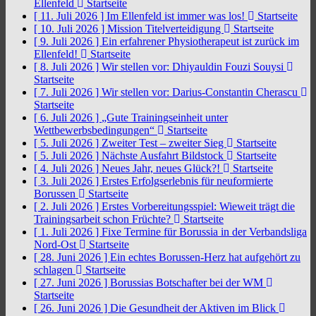
Ellenfeld
Startseite
[ 11. Juli 2026 ]
Im Ellenfeld ist immer was los!
Startseite
[ 10. Juli 2026 ]
Mission Titelverteidigung
Startseite
[ 9. Juli 2026 ]
Ein erfahrener Physiotherapeut ist zurück im
Ellenfeld!
Startseite
[ 8. Juli 2026 ]
Wir stellen vor: Dhiyauldin Fouzi Souysi
Startseite
[ 7. Juli 2026 ]
Wir stellen vor: Darius-Constantin Cherascu
Startseite
[ 6. Juli 2026 ]
„Gute Trainingseinheit unter
Wettbewerbsbedingungen“
Startseite
[ 5. Juli 2026 ]
Zweiter Test – zweiter Sieg
Startseite
[ 5. Juli 2026 ]
Nächste Ausfahrt Bildstock
Startseite
[ 4. Juli 2026 ]
Neues Jahr, neues Glück?!
Startseite
[ 3. Juli 2026 ]
Erstes Erfolgserlebnis für neuformierte
Borussen
Startseite
[ 2. Juli 2026 ]
Erstes Vorbereitungsspiel: Wieweit trägt die
Trainingsarbeit schon Früchte?
Startseite
[ 1. Juli 2026 ]
Fixe Termine für Borussia in der Verbandsliga
Nord-Ost
Startseite
[ 28. Juni 2026 ]
Ein echtes Borussen-Herz hat aufgehört zu
schlagen
Startseite
[ 27. Juni 2026 ]
Borussias Botschafter bei der WM
Startseite
[ 26. Juni 2026 ]
Die Gesundheit der Aktiven im Blick