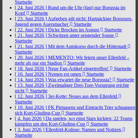
Startseite
[ 24. Juni 2026 ]
Rund um die Uhr (fast) nur Borussia im
Kopf
Startseite
[ 23. Juni 2026 ]
Aufgeben gilt nicht: Hartnäckige Borussen-
Jugend gegen Auersmacher
Startseite
[ 22. Juni 2026 ]
Dicke Brocken im August
Startseite
[ 21. Juni 2026 ]
Schwitzen unter sengender Sonne
Startseite
[ 21. Juni 2026 ]
Mit dem Autokorso durch die Hüttestadt
Startseite
[ 20. Juni 2026 ]
MEMENTO: Wir feiern unser Ellenfeld –
mehr als nur ein Stadion
Startseite
[ 18. Juni 2026 ]
Neue Fan-Artikel eingetroffen!
Startseite
[ 16. Juni 2026 ]
Nomen est omen
Startseite
[ 14. Juni 2026 ]
Was erwartet die neue Borussia?
Startseite
[ 13. Juni 2026 ]
Zweimaliger Drei-Tore-Vorsprung reichte
nicht
Startseite
[ 12. Juni 2026 ]
3er-Kette: Neues aus dem Ellenfeld
Startseite
[ 10. Juni 2026 ]
FK Pirmasens und Eintracht Trier schnappen
sich Kurt-Gluding-Cup
Startseite
[ 4. Juni 2026 ]
Da spielen, wo einst Stars kickten: 22 Teams
kämpfen um den Kurt-Gluding-Cup
Startseite
[ 3. Juni 2026 ]
Ellenfeld-Kulisse: Namen und Notizen
Startseite