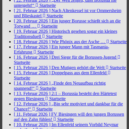
[ 22. Februar 2026 ]
„Der Welt zeigen, dass Borussia nie
untergeht!“
Startseite
[ 21. Februar 2026 ]
Nach Altenkessel ist vor Ommersheim
und Blieskastel
Startseite
[ 20. Februar 2026 ]
Ein junger Borusse schießt sich an die
Torwand …
Startseite
[ 19. Februar 2026 ]
Historisch gesehen sogar ein kleines
Traditionsduell
Startseite
[ 18. Februar 2026 ]
Wie Phönix aus der Asche …
Startseite
[ 17. Februar 2026 ]
Ein junger Mann mit Tasmania-
Erfahrung
Startseite
[ 16. Februar 2026 ]
Drei Siege für die Borussen-Jugend
Startseite
[ 15. Februar 2026 ]
Den Mutigen gehört die Welt
Startseite
[ 15. Februar 2026 ]
Doppelpass aus dem Ellenfeld
Startseite
[ 14. Februar 2026 ]
„Finde den Neuaufbau richtig
spannend!“
Startseite
[ 13. Februar 2026 ]
2:1 – Borussia besteht den Härtetest
gegen Biesingen
Startseite
[ 12. Februar 2026 ]
„Bin sehr motiviert und dankbar für die
Chance!“
Startseite
[ 11. Februar 2026 ]
FV Biesingen will den jungen Borussen
auf den Zahn fühlen!
Startseite
[ 10. Februar 2026 ]
Im Ellenfeld seinem Vorbild Neymar