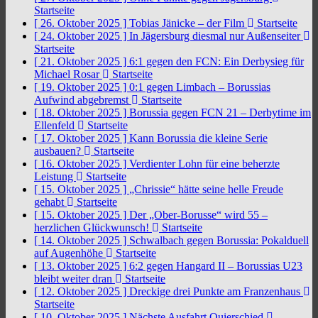
Startseite
[ 26. Oktober 2025 ]
Tobias Jänicke – der Film
Startseite
[ 24. Oktober 2025 ]
In Jägersburg diesmal nur Außenseiter
Startseite
[ 21. Oktober 2025 ]
6:1 gegen den FCN: Ein Derbysieg für
Michael Rosar
Startseite
[ 19. Oktober 2025 ]
0:1 gegen Limbach – Borussias
Aufwind abgebremst
Startseite
[ 18. Oktober 2025 ]
Borussia gegen FCN 21 – Derbytime im
Ellenfeld
Startseite
[ 17. Oktober 2025 ]
Kann Borussia die kleine Serie
ausbauen?
Startseite
[ 16. Oktober 2025 ]
Verdienter Lohn für eine beherzte
Leistung
Startseite
[ 15. Oktober 2025 ]
„Chrissie“ hätte seine helle Freude
gehabt
Startseite
[ 15. Oktober 2025 ]
Der „Ober-Borusse“ wird 55 –
herzlichen Glückwunsch!
Startseite
[ 14. Oktober 2025 ]
Schwalbach gegen Borussia: Pokalduell
auf Augenhöhe
Startseite
[ 13. Oktober 2025 ]
6:2 gegen Hangard II – Borussias U23
bleibt weiter dran
Startseite
[ 12. Oktober 2025 ]
Dreckige drei Punkte am Franzenhaus
Startseite
[ 10. Oktober 2025 ]
Nächste Ausfahrt Quierschied