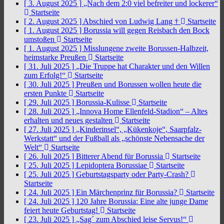
[ 3. August 2025 ]
„Nach dem 2:0 viel befreiter und lockerer“
Startseite
[ 2. August 2025 ]
Abschied von Ludwig Lang †
Startseite
[ 1. August 2025 ]
Borussia will gegen Reisbach den Bock
umstoßen
Startseite
[ 1. August 2025 ]
Misslungene zweite Borussen-Halbzeit,
heimstarke Preußen
Startseite
[ 31. Juli 2025 ]
„Die Truppe hat Charakter und den Willen
zum Erfolg!“
Startseite
[ 30. Juli 2025 ]
Preußen und Borussen wollen heute die
ersten Punkte
Startseite
[ 29. Juli 2025 ]
Borussia-Kulisse
Startseite
[ 28. Juli 2025 ]
„Innova Home Ellenfeld-Stadion“ – Altes
erhalten und neues gestalten
Startseite
[ 27. Juli 2025 ]
„Kinderinsel“, „Kükenkoje“, Saarpfalz-
Werkstatt“ und der Fußball als „schönste Nebensache der
Welt“
Startseite
[ 26. Juli 2025 ]
Bitterer Abend für Borussia
Startseite
[ 25. Juli 2025 ]
Lepidoptera Borussiae
Startseite
[ 25. Juli 2025 ]
Geburtstagsparty oder Party-Crash?
Startseite
[ 24. Juli 2025 ]
Ein Märchenprinz für Borussia?
Startseite
[ 24. Juli 2025 ]
120 Jahre Borussia: Eine alte junge Dame
feiert heute Geburtstag!
Startseite
[ 23. Juli 2025 ]
„Sag´ zum Abschied leise Servus!“