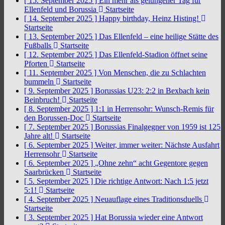
[ 15. September 2025 ]
Ein mehr als gelungener Tag für
Ellenfeld und Borussia
Startseite
[ 14. September 2025 ]
Happy birthday, Heinz Histing!
Startseite
[ 13. September 2025 ]
Das Ellenfeld – eine heilige Stätte des
Fußballs
Startseite
[ 12. September 2025 ]
Das Ellenfeld-Stadion öffnet seine
Pforten
Startseite
[ 11. September 2025 ]
Von Menschen, die zu Schlachten
bummeln
Startseite
[ 9. September 2025 ]
Borussias U23: 2:2 in Bexbach kein
Beinbruch!
Startseite
[ 8. September 2025 ]
1:1 in Herrensohr: Wunsch-Remis für
den Borussen-Doc
Startseite
[ 7. September 2025 ]
Borussias Finalgegner von 1959 ist 125
Jahre alt!
Startseite
[ 6. September 2025 ]
Weiter, immer weiter: Nächste Ausfahrt
Herrensohr
Startseite
[ 6. September 2025 ]
„Ohne zehn“ acht Gegentore gegen
Saarbrücken
Startseite
[ 5. September 2025 ]
Die richtige Antwort: Nach 1:5 jetzt
5:1!
Startseite
[ 4. September 2025 ]
Neuauflage eines Traditionsduells
Startseite
[ 3. September 2025 ]
Hat Borussia wieder eine Antwort