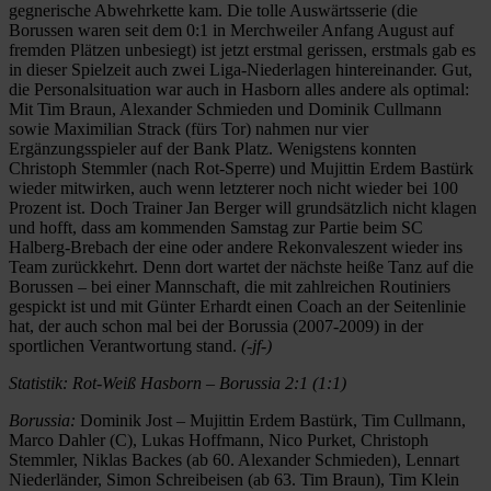
gegnerische Abwehrkette kam. Die tolle Auswärtsserie (die
Borussen waren seit dem 0:1 in Merchweiler Anfang August auf
fremden Plätzen unbesiegt) ist jetzt erstmal gerissen, erstmals gab es
in dieser Spielzeit auch zwei Liga-Niederlagen hintereinander. Gut,
die Personalsituation war auch in Hasborn alles andere als optimal:
Mit Tim Braun, Alexander Schmieden und Dominik Cullmann
sowie Maximilian Strack (fürs Tor) nahmen nur vier
Ergänzungsspieler auf der Bank Platz. Wenigstens konnten
Christoph Stemmler (nach Rot-Sperre) und Mujittin Erdem Bastürk
wieder mitwirken, auch wenn letzterer noch nicht wieder bei 100
Prozent ist. Doch Trainer Jan Berger will grundsätzlich nicht klagen
und hofft, dass am kommenden Samstag zur Partie beim SC
Halberg-Brebach der eine oder andere Rekonvaleszent wieder ins
Team zurückkehrt. Denn dort wartet der nächste heiße Tanz auf die
Borussen – bei einer Mannschaft, die mit zahlreichen Routiniers
gespickt ist und mit Günter Erhardt einen Coach an der Seitenlinie
hat, der auch schon mal bei der Borussia (2007-2009) in der
sportlichen Verantwortung stand.
(-jf-)
Statistik: Rot-Weiß Hasborn – Borussia 2:1 (1:1)
Borussia:
Dominik Jost – Mujittin Erdem Bastürk, Tim Cullmann,
Marco Dahler (C), Lukas Hoffmann, Nico Purket, Christoph
Stemmler, Niklas Backes (ab 60. Alexander Schmieden), Lennart
Niederländer, Simon Schreibeisen (ab 63. Tim Braun), Tim Klein