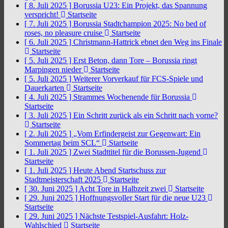
[ 8. Juli 2025 ]
Borussia U23: Ein Projekt, das Spannung
verspricht!
Startseite
[ 7. Juli 2025 ]
Borussia Stadtchampion 2025: No bed of
roses, no pleasure cruise
Startseite
[ 6. Juli 2025 ]
Christmann-Hattrick ebnet den Weg ins Finale
Startseite
[ 5. Juli 2025 ]
Erst Beton, dann Tore – Borussia ringt
Marpingen nieder
Startseite
[ 5. Juli 2025 ]
Weiterer Vorverkauf für FCS-Spiele und
Dauerkarten
Startseite
[ 4. Juli 2025 ]
Strammes Wochenende für Borussia
Startseite
[ 3. Juli 2025 ]
Ein Schritt zurück als ein Schritt nach vorne?
Startseite
[ 2. Juli 2025 ]
„Vom Erfindergeist zur Gegenwart: Ein
Sommertag beim SCL“
Startseite
[ 1. Juli 2025 ]
Zwei Stadttitel für die Borussen-Jugend
Startseite
[ 1. Juli 2025 ]
Heute Abend Startschuss zur
Stadtmeisterschaft 2025
Startseite
[ 30. Juni 2025 ]
Acht Tore in Halbzeit zwei
Startseite
[ 29. Juni 2025 ]
Hoffnungsvoller Start für die neue U23
Startseite
[ 29. Juni 2025 ]
Nächste Testspiel-Ausfahrt: Holz-
Wahlschied
Startseite