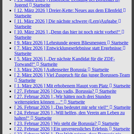
Jugend
Startseite
[ 12. März 2026 ]
Dreier-Kette: Neues aus dem Ellenfeld
Startseite
[ 11. März 2026 ]
Die nächste schwere (Lern)Aufgabe
Startseite
[ 10. März 2026 ]
„Denn das hier ist noch nicht vorbei!“
Startseite
[ 9. März 2026 ]
Lehrstunde gegen Bliesmengen
Startseite
[ 7. März 2026 ]
Entwicklungserlebnisse statt Ergebnisse
Startseite
[ 5. März 2026 ]
„Der nächste Kandidat für die ZDF-
Torwand!“
Startseite
[ 3. März 2026 ]
Außenseiter Borussia
Startseite
[ 2. März 2026 ]
Viel Zuspruch für das junge Borussen-Team
Startseite
[ 1. März 2026 ]
Mit erhobenem Haupt vom Platz
Startseite
[ 27. Februar 2026 ]
Quo vadis, Borussia?
Startseite
[ 27. Februar 2026 ]
„Wir hätten noch drei Stunden
weiterspielen können …“
Startseite
[ 26. Februar 2026 ]
„Das bedeutet mir sehr viel!“
Startseite
[ 24. Februar 2026 ]
„Will helfen, den Verein am Leben zu
halten!“
Startseite
[ 23. Februar 2026 ]
Wo steht die Borussia?
Startseite
[ 22. Februar 2026 ]
Ein unvergessliches Erlebnis
Startseite