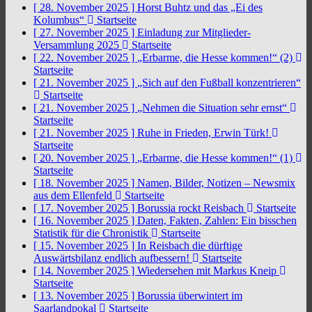
[ 28. November 2025 ]
Horst Buhtz und das „Ei des
Kolumbus“
Startseite
[ 27. November 2025 ]
Einladung zur Mitglieder-
Versammlung 2025
Startseite
[ 22. November 2025 ]
„Erbarme, die Hesse kommen!“ (2)
Startseite
[ 21. November 2025 ]
„Sich auf den Fußball konzentrieren“
Startseite
[ 21. November 2025 ]
„Nehmen die Situation sehr ernst“
Startseite
[ 21. November 2025 ]
Ruhe in Frieden, Erwin Türk!
Startseite
[ 20. November 2025 ]
„Erbarme, die Hesse kommen!“ (1)
Startseite
[ 18. November 2025 ]
Namen, Bilder, Notizen – Newsmix
aus dem Ellenfeld
Startseite
[ 17. November 2025 ]
Borussia rockt Reisbach
Startseite
[ 16. November 2025 ]
Daten, Fakten, Zahlen: Ein bisschen
Statistik für die Chronistik
Startseite
[ 15. November 2025 ]
In Reisbach die dürftige
Auswärtsbilanz endlich aufbessern!
Startseite
[ 14. November 2025 ]
Wiedersehen mit Markus Kneip
Startseite
[ 13. November 2025 ]
Borussia überwintert im
Saarlandpokal
Startseite