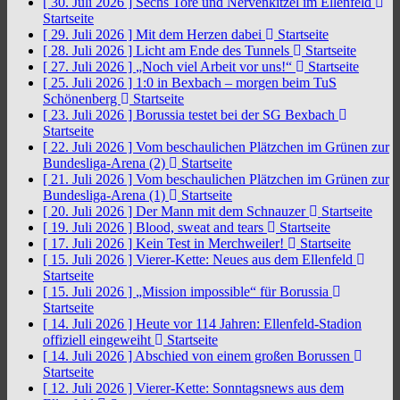
[ 30. Juli 2026 ]
Sechs Tore und Nervenkitzel im Ellenfeld
Startseite
[ 29. Juli 2026 ]
Mit dem Herzen dabei
Startseite
[ 28. Juli 2026 ]
Licht am Ende des Tunnels
Startseite
[ 27. Juli 2026 ]
„Noch viel Arbeit vor uns!“
Startseite
[ 25. Juli 2026 ]
1:0 in Bexbach – morgen beim TuS
Schönenberg
Startseite
[ 23. Juli 2026 ]
Borussia testet bei der SG Bexbach
Startseite
[ 22. Juli 2026 ]
Vom beschaulichen Plätzchen im Grünen zur
Bundesliga-Arena (2)
Startseite
[ 21. Juli 2026 ]
Vom beschaulichen Plätzchen im Grünen zur
Bundesliga-Arena (1)
Startseite
[ 20. Juli 2026 ]
Der Mann mit dem Schnauzer
Startseite
[ 19. Juli 2026 ]
Blood, sweat and tears
Startseite
[ 17. Juli 2026 ]
Kein Test in Merchweiler!
Startseite
[ 15. Juli 2026 ]
Vierer-Kette: Neues aus dem Ellenfeld
Startseite
[ 15. Juli 2026 ]
„Mission impossible“ für Borussia
Startseite
[ 14. Juli 2026 ]
Heute vor 114 Jahren: Ellenfeld-Stadion
offiziell eingeweiht
Startseite
[ 14. Juli 2026 ]
Abschied von einem großen Borussen
Startseite
[ 12. Juli 2026 ]
Vierer-Kette: Sonntagsnews aus dem