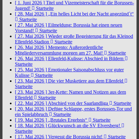
[ 1. Juni 2026 ]
Titel und Vizemeisterschaft für die Borussen-
Jugend!
Startseite
[ 28. Mai 2026 ]
„Ein helles Licht bei der Nacht angezünd´t“
Startseite
[ 27. Mai 2026 ]
Eilmeldung: Borussia hat einen neuen
Vorstand!
Startseite
[ 27. Mai 2026 ]
Wieder große Begeisterung für das Kleinod
Ellenfeld-Stadion
Startseite
[ 26. Mai 2026 ]
Memento: Außerordentliche
Mitgliederversammlung morgen am 27. Mai!
Startseite
[ 26. Mai 2026 ]
Ellenfeld-Kulisse: Abschied in Bildern
Startseite
[ 25. Mai 2026 ]
Emotionaler Saisonabschluss vor guter
Kulisse
Startseite
[ 23. Mai 2026 ]
Die vier Musketiere aus dem Ellenfeld
Startseite
[ 23. Mai 2026 ]
3er-Kette: Namen und Notizen aus dem
Ellenfeld
Startseite
[ 22. Mai 2026 ]
Abschied von der Saarlandliga
Startseite
[ 20. Mai 2026 ]
Deftige Schlappe, erstes Borussen-Tor und
ein Spielabbruch
Startseite
[ 19. Mai 2026 ]
„Brutales Ergebnis“
Startseite
[ 18. Mai 2026 ]
Glückwunsch an die SV Elversberg!
Startseite
[ 17. Mai 2026 ]
Vergesst die Borussia nicht!
Startseite