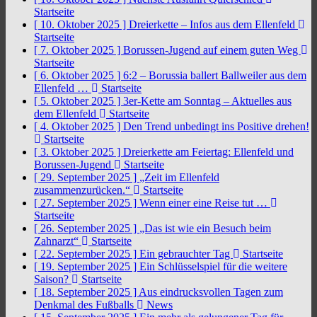
Startseite
[ 10. Oktober 2025 ]
Dreierkette – Infos aus dem Ellenfeld
Startseite
[ 7. Oktober 2025 ]
Borussen-Jugend auf einem guten Weg
Startseite
[ 6. Oktober 2025 ]
6:2 – Borussia ballert Ballweiler aus dem
Ellenfeld …
Startseite
[ 5. Oktober 2025 ]
3er-Kette am Sonntag – Aktuelles aus
dem Ellenfeld
Startseite
[ 4. Oktober 2025 ]
Den Trend unbedingt ins Positive drehen!
Startseite
[ 3. Oktober 2025 ]
Dreierkette am Feiertag: Ellenfeld und
Borussen-Jugend
Startseite
[ 29. September 2025 ]
„Zeit im Ellenfeld
zusammenzurücken.“
Startseite
[ 27. September 2025 ]
Wenn einer eine Reise tut …
Startseite
[ 26. September 2025 ]
„Das ist wie ein Besuch beim
Zahnarzt“
Startseite
[ 22. September 2025 ]
Ein gebrauchter Tag
Startseite
[ 19. September 2025 ]
Ein Schlüsselspiel für die weitere
Saison?
Startseite
[ 18. September 2025 ]
Aus eindrucksvollen Tagen zum
Denkmal des Fußballs
News