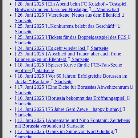
[ 28. Juni 2025 ]
Ein Abend beim FC Kutzhof – Testspiel,
Bratwurst und ein bisschen Nostalgie
1.Mannschaft
[ 26. Juni 2025 ]
Viererkette: Neues aus dem Ellenfeld
Startseite
[ 25. Juni 2025 ]
„Konkurrenz belebt das Geschäft!“
Startseite
[ 25. Juni 2025 ]
Tickets für das Doppelgastspiel des FCS
Startseite
[ 24. Juni 2025 ]
Es geht wieder los!
Startseite
[ 23. Juni 2025 ]
Abschied und Trauer, aber auch frohe
Erinnerungen im Ellenfeld
Startseite
[ 18. Juni 2025 ]
Spieser Kurve für die FCS-Fan-Szene
geöffnet
Startseite
[ 18. Juni 2025 ]
Vor 60 Jahren: Erfolgreiche Borussen im
„kicker“-Ranking
Startseite
[ 17. Juni 2025 ]
Eine Eiche für Borussias Abwehrzentrum
Startseite
[ 16. Juni 2025 ]
Borussia bekommt das Eröffnungsspiel!
Startseite
[ 14. Juni 2025 ]
75 Jahre Gerd Zewe – happy birthay!
Startseite
[ 13. Juni 2025 ]
Annemarie und Nino Fontanin: Zeitlebens
mit Borussia verbunden
Startseite
[ 12. Juni 2025 ]
Ganz im Sinne von Kurt Gluding
Startseite