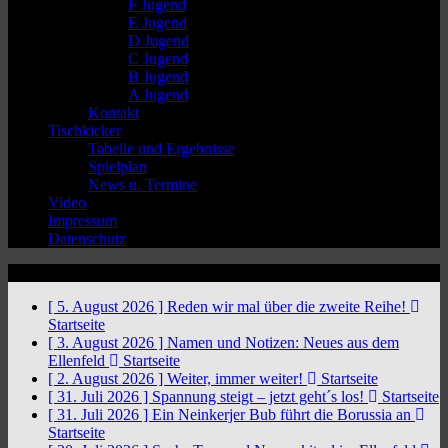
F Jugend
E Jugend
D Jugend
C Jugend
B Jugend
A Jugend
Kontakt
Tischkicker
Tabelle und Ergebnisse
Spielplan
News u. Termine
Video
Impressum
Datenschutz
News Ticker
[ 5. August 2026 ]
Reden wir mal über die zweite Reihe!
Startseite
[ 3. August 2026 ]
Namen und Notizen: Neues aus dem
Ellenfeld
Startseite
[ 2. August 2026 ]
Weiter, immer weiter!
Startseite
[ 31. Juli 2026 ]
Spannung steigt – jetzt geht´s los!
Startseite
[ 31. Juli 2026 ]
Ein Neinkerjer Bub führt die Borussia an
Startseite