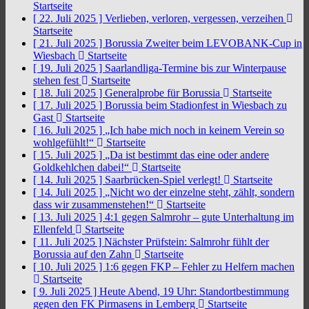
Startseite
[ 22. Juli 2025 ]
Verlieben, verloren, vergessen, verzeihen
Startseite
[ 21. Juli 2025 ]
Borussia Zweiter beim LEVOBANK-Cup in
Wiesbach
Startseite
[ 19. Juli 2025 ]
Saarlandliga-Termine bis zur Winterpause
stehen fest
Startseite
[ 18. Juli 2025 ]
Generalprobe für Borussia
Startseite
[ 17. Juli 2025 ]
Borussia beim Stadionfest in Wiesbach zu
Gast
Startseite
[ 16. Juli 2025 ]
„Ich habe mich noch in keinem Verein so
wohlgefühlt!“
Startseite
[ 15. Juli 2025 ]
„Da ist bestimmt das eine oder andere
Goldkehlchen dabei!“
Startseite
[ 14. Juli 2025 ]
Saarbrücken-Spiel verlegt!
Startseite
[ 14. Juli 2025 ]
„Nicht wo der einzelne steht, zählt, sondern
dass wir zusammenstehen!“
Startseite
[ 13. Juli 2025 ]
4:1 gegen Salmrohr – gute Unterhaltung im
Ellenfeld
Startseite
[ 11. Juli 2025 ]
Nächster Prüfstein: Salmrohr fühlt der
Borussia auf den Zahn
Startseite
[ 10. Juli 2025 ]
1:6 gegen FKP – Fehler zu Helfern machen
Startseite
[ 9. Juli 2025 ]
Heute Abend, 19 Uhr: Standortbestimmung
gegen den FK Pirmasens in Lemberg
Startseite