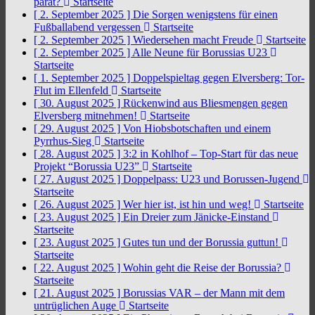
parat?
Startseite
[ 2. September 2025 ]
Die Sorgen wenigstens für einen
Fußballabend vergessen
Startseite
[ 2. September 2025 ]
Wiedersehen macht Freude
Startseite
[ 2. September 2025 ]
Alle Neune für Borussias U23
Startseite
[ 1. September 2025 ]
Doppelspieltag gegen Elversberg: Tor-
Flut im Ellenfeld
Startseite
[ 30. August 2025 ]
Rückenwind aus Bliesmengen gegen
Elversberg mitnehmen!
Startseite
[ 29. August 2025 ]
Von Hiobsbotschaften und einem
Pyrrhus-Sieg
Startseite
[ 28. August 2025 ]
3:2 in Kohlhof – Top-Start für das neue
Projekt “Borussia U23”
Startseite
[ 27. August 2025 ]
Doppelpass: U23 und Borussen-Jugend
Startseite
[ 26. August 2025 ]
Wer hier ist, ist hin und weg!
Startseite
[ 23. August 2025 ]
Ein Dreier zum Jänicke-Einstand
Startseite
[ 23. August 2025 ]
Gutes tun und der Borussia guttun!
Startseite
[ 22. August 2025 ]
Wohin geht die Reise der Borussia?
Startseite
[ 21. August 2025 ]
Borussias VAR – der Mann mit dem
untrüglichen Auge
Startseite