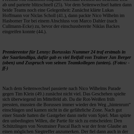
ab und parierte blitzschnell (25). Vor dem Seitenwechsel hatten dann
beide Teams noch eine Gelegenheit: Zunächst klärte Lukas
Hoffmann vor Niclas Scholl (41.), dann packte Nico Wilhelm im
Hasborner Tor bei einem Abschluss von Marco Dahler (nach
Cullmann-Ecke) zu, bevor der einschussbereite Niklas Backes
eingreifen konnte (44.).
Premierentor für Lenny: Borussias Nummer 24 traf erstmals in
der Saarlandliga, dafür gab es viel Beifall von Trainer Jan Berger
(oben) und Zuspruch von seinen Teamkollegen (unten). (Fotos: -
jf-)
Nach dem Seitenwechsel passierte nach Nico Wilhelms Parade
gegen Tim Klein (49.) zunächst nicht viel. Das Geschehen spielte
sich überwiegend im Mittelfeld ab. Da die Rot-Weißen früh
pressten, mussten die Borussen immer wieder den Weg „hintenrum“
einschlagen und kamen nicht in die gefährliche Zone. Nach gut
einer Stunde hatten die Gastgeber dann mehr vom Spiel. Man spürte
den unbedingten Willen, die Partie für sich zu entscheiden: Den
Schützlingen von Neutrainer Pascal Bach war der feste Glaube an
einen möglichen Siegtreffer anzumerken. Der fiel dann auch in der