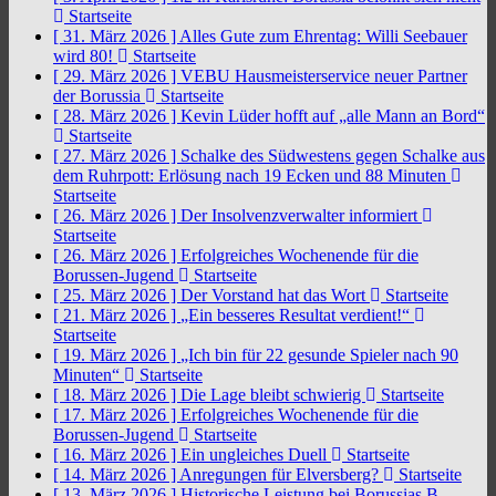
Startseite
[ 31. März 2026 ]
Alles Gute zum Ehrentag: Willi Seebauer
wird 80!
Startseite
[ 29. März 2026 ]
VEBU Hausmeisterservice neuer Partner
der Borussia
Startseite
[ 28. März 2026 ]
Kevin Lüder hofft auf „alle Mann an Bord“
Startseite
[ 27. März 2026 ]
Schalke des Südwestens gegen Schalke aus
dem Ruhrpott: Erlösung nach 19 Ecken und 88 Minuten
Startseite
[ 26. März 2026 ]
Der Insolvenzverwalter informiert
Startseite
[ 26. März 2026 ]
Erfolgreiches Wochenende für die
Borussen-Jugend
Startseite
[ 25. März 2026 ]
Der Vorstand hat das Wort
Startseite
[ 21. März 2026 ]
„Ein besseres Resultat verdient!“
Startseite
[ 19. März 2026 ]
„Ich bin für 22 gesunde Spieler nach 90
Minuten“
Startseite
[ 18. März 2026 ]
Die Lage bleibt schwierig
Startseite
[ 17. März 2026 ]
Erfolgreiches Wochenende für die
Borussen-Jugend
Startseite
[ 16. März 2026 ]
Ein ungleiches Duell
Startseite
[ 14. März 2026 ]
Anregungen für Elversberg?
Startseite
[ 13. März 2026 ]
Historische Leistung bei Borussias B-