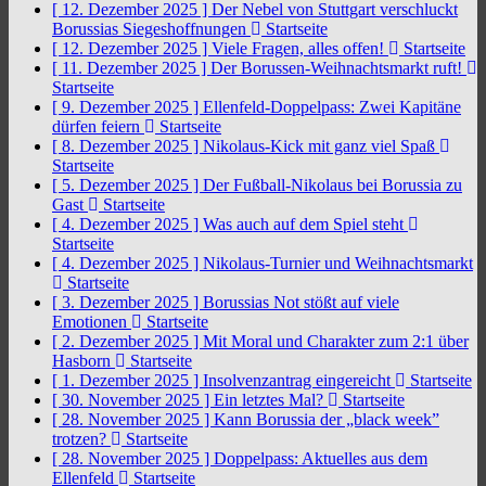
[ 12. Dezember 2025 ]
Der Nebel von Stuttgart verschluckt
Borussias Siegeshoffnungen
Startseite
[ 12. Dezember 2025 ]
Viele Fragen, alles offen!
Startseite
[ 11. Dezember 2025 ]
Der Borussen-Weihnachtsmarkt ruft!
Startseite
[ 9. Dezember 2025 ]
Ellenfeld-Doppelpass: Zwei Kapitäne
dürfen feiern
Startseite
[ 8. Dezember 2025 ]
Nikolaus-Kick mit ganz viel Spaß
Startseite
[ 5. Dezember 2025 ]
Der Fußball-Nikolaus bei Borussia zu
Gast
Startseite
[ 4. Dezember 2025 ]
Was auch auf dem Spiel steht
Startseite
[ 4. Dezember 2025 ]
Nikolaus-Turnier und Weihnachtsmarkt
Startseite
[ 3. Dezember 2025 ]
Borussias Not stößt auf viele
Emotionen
Startseite
[ 2. Dezember 2025 ]
Mit Moral und Charakter zum 2:1 über
Hasborn
Startseite
[ 1. Dezember 2025 ]
Insolvenzantrag eingereicht
Startseite
[ 30. November 2025 ]
Ein letztes Mal?
Startseite
[ 28. November 2025 ]
Kann Borussia der „black week”
trotzen?
Startseite
[ 28. November 2025 ]
Doppelpass: Aktuelles aus dem
Ellenfeld
Startseite