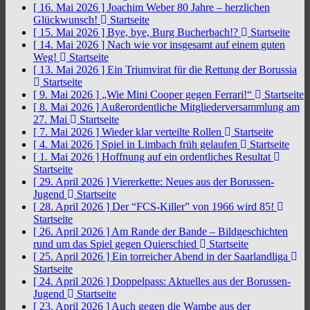
[ 16. Mai 2026 ]
Joachim Weber 80 Jahre – herzlichen
Glückwunsch!
Startseite
[ 15. Mai 2026 ]
Bye, bye, Burg Bucherbach!?
Startseite
[ 14. Mai 2026 ]
Nach wie vor insgesamt auf einem guten
Weg!
Startseite
[ 13. Mai 2026 ]
Ein Triumvirat für die Rettung der Borussia
Startseite
[ 9. Mai 2026 ]
„Wie Mini Cooper gegen Ferrari!“
Startseite
[ 8. Mai 2026 ]
Außerordentliche Mitgliederversammlung am
27. Mai
Startseite
[ 7. Mai 2026 ]
Wieder klar verteilte Rollen
Startseite
[ 4. Mai 2026 ]
Spiel in Limbach früh gelaufen
Startseite
[ 1. Mai 2026 ]
Hoffnung auf ein ordentliches Resultat
Startseite
[ 29. April 2026 ]
Viererkette: Neues aus der Borussen-
Jugend
Startseite
[ 28. April 2026 ]
Der “FCS-Killer” von 1966 wird 85!
Startseite
[ 26. April 2026 ]
Am Rande der Bande – Bildgeschichten
rund um das Spiel gegen Quierschied
Startseite
[ 25. April 2026 ]
Ein torreicher Abend in der Saarlandliga
Startseite
[ 24. April 2026 ]
Doppelpass: Aktuelles aus der Borussen-
Jugend
Startseite
[ 23. April 2026 ]
Auch gegen die Wambe aus der