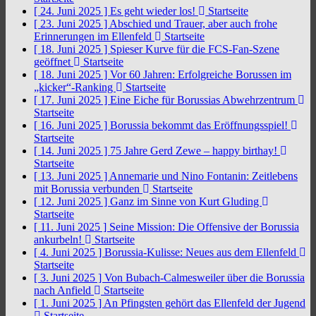
[ 24. Juni 2025 ]
Es geht wieder los!
Startseite
[ 23. Juni 2025 ]
Abschied und Trauer, aber auch frohe
Erinnerungen im Ellenfeld
Startseite
[ 18. Juni 2025 ]
Spieser Kurve für die FCS-Fan-Szene
geöffnet
Startseite
[ 18. Juni 2025 ]
Vor 60 Jahren: Erfolgreiche Borussen im
„kicker“-Ranking
Startseite
[ 17. Juni 2025 ]
Eine Eiche für Borussias Abwehrzentrum
Startseite
[ 16. Juni 2025 ]
Borussia bekommt das Eröffnungsspiel!
Startseite
[ 14. Juni 2025 ]
75 Jahre Gerd Zewe – happy birthay!
Startseite
[ 13. Juni 2025 ]
Annemarie und Nino Fontanin: Zeitlebens
mit Borussia verbunden
Startseite
[ 12. Juni 2025 ]
Ganz im Sinne von Kurt Gluding
Startseite
[ 11. Juni 2025 ]
Seine Mission: Die Offensive der Borussia
ankurbeln!
Startseite
[ 4. Juni 2025 ]
Borussia-Kulisse: Neues aus dem Ellenfeld
Startseite
[ 3. Juni 2025 ]
Von Bubach-Calmesweiler über die Borussia
nach Anfield
Startseite
[ 1. Juni 2025 ]
An Pfingsten gehört das Ellenfeld der Jugend
Startseite