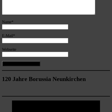
Name
*
E-Mail
*
Webseite
120 Jahre Borussia Neunkirchen