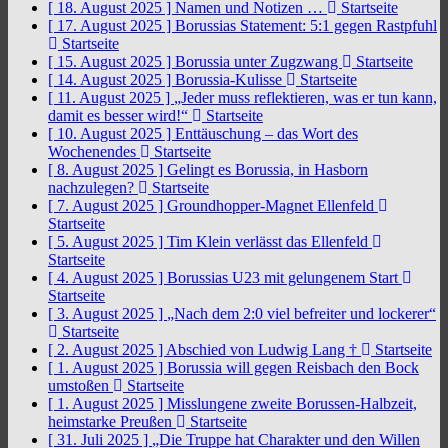
[ 18. August 2025 ]
Namen und Notizen …
Startseite
[ 17. August 2025 ]
Borussias Statement: 5:1 gegen Rastpfuhl
Startseite
[ 15. August 2025 ]
Borussia unter Zugzwang
Startseite
[ 14. August 2025 ]
Borussia-Kulisse
Startseite
[ 11. August 2025 ]
„Jeder muss reflektieren, was er tun kann,
damit es besser wird!“
Startseite
[ 10. August 2025 ]
Enttäuschung – das Wort des
Wochenendes
Startseite
[ 8. August 2025 ]
Gelingt es Borussia, in Hasborn
nachzulegen?
Startseite
[ 7. August 2025 ]
Groundhopper-Magnet Ellenfeld
Startseite
[ 5. August 2025 ]
Tim Klein verlässt das Ellenfeld
Startseite
[ 4. August 2025 ]
Borussias U23 mit gelungenem Start
Startseite
[ 3. August 2025 ]
„Nach dem 2:0 viel befreiter und lockerer“
Startseite
[ 2. August 2025 ]
Abschied von Ludwig Lang †
Startseite
[ 1. August 2025 ]
Borussia will gegen Reisbach den Bock
umstoßen
Startseite
[ 1. August 2025 ]
Misslungene zweite Borussen-Halbzeit,
heimstarke Preußen
Startseite
[ 31. Juli 2025 ]
„Die Truppe hat Charakter und den Willen