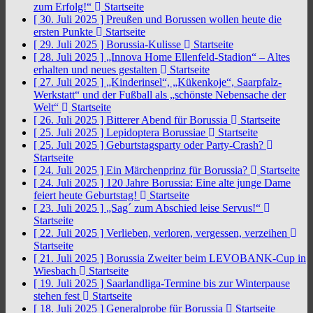
zum Erfolg!“
Startseite
[ 30. Juli 2025 ]
Preußen und Borussen wollen heute die
ersten Punkte
Startseite
[ 29. Juli 2025 ]
Borussia-Kulisse
Startseite
[ 28. Juli 2025 ]
„Innova Home Ellenfeld-Stadion“ – Altes
erhalten und neues gestalten
Startseite
[ 27. Juli 2025 ]
„Kinderinsel“, „Kükenkoje“, Saarpfalz-
Werkstatt“ und der Fußball als „schönste Nebensache der
Welt“
Startseite
[ 26. Juli 2025 ]
Bitterer Abend für Borussia
Startseite
[ 25. Juli 2025 ]
Lepidoptera Borussiae
Startseite
[ 25. Juli 2025 ]
Geburtstagsparty oder Party-Crash?
Startseite
[ 24. Juli 2025 ]
Ein Märchenprinz für Borussia?
Startseite
[ 24. Juli 2025 ]
120 Jahre Borussia: Eine alte junge Dame
feiert heute Geburtstag!
Startseite
[ 23. Juli 2025 ]
„Sag´ zum Abschied leise Servus!“
Startseite
[ 22. Juli 2025 ]
Verlieben, verloren, vergessen, verzeihen
Startseite
[ 21. Juli 2025 ]
Borussia Zweiter beim LEVOBANK-Cup in
Wiesbach
Startseite
[ 19. Juli 2025 ]
Saarlandliga-Termine bis zur Winterpause
stehen fest
Startseite
[ 18. Juli 2025 ]
Generalprobe für Borussia
Startseite