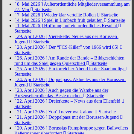
[ 8. Mai 2026 ]
Außerordentliche Mitgliederversammlung am
27. Mai
Startseite
[ 7. Mai 2026 ]
Wieder klar verteilte Rollen
Startseite
[ 4. Mai 2026 ]
Spiel in Limbach früh gelaufen
Startseite
[ 1. Mai 2026 ]
Hoffnung auf ein ordentliches Resultat
Startseite
[ 29. April 2026 ]
Viererkette: Neues aus der Borussen-
Jugend
Startseite
[ 28. April 2026 ]
Der “FCS-Killer” von 1966 wird 85!
Startseite
[ 26. April 2026 ]
Am Rande der Bande – Bildgeschichten
rund um das Spiel gegen Quierschied
Startseite
[ 25. April 2026 ]
Ein torreicher Abend in der Saarlandliga
Startseite
[ 24. April 2026 ]
Doppelpass: Aktuelles aus der Borussen-
Jugend
Startseite
[ 23. April 2026 ]
Auch gegen die Wambe aus der
Außenseiterrolle das Beste machen
Startseite
[ 22. April 2026 ]
Dreierkette – News aus dem Ellenfeld
Startseite
[ 21. April 2026 ]
You´ll never walk alone
Startseite
[ 21. April 2026 ]
Doppelpass mit der Borussen-Jugend
Startseite
[ 20. April 2026 ]
Borussias Rumpftruppe gegen Ballweilers
Ballermänner überfordert
Startseite