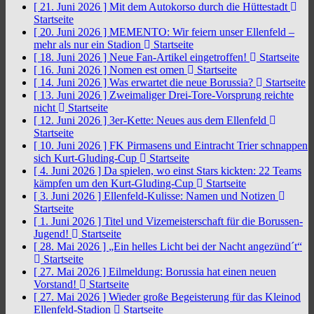
[ 21. Juni 2026 ]
Mit dem Autokorso durch die Hüttestadt
Startseite
[ 20. Juni 2026 ]
MEMENTO: Wir feiern unser Ellenfeld –
mehr als nur ein Stadion
Startseite
[ 18. Juni 2026 ]
Neue Fan-Artikel eingetroffen!
Startseite
[ 16. Juni 2026 ]
Nomen est omen
Startseite
[ 14. Juni 2026 ]
Was erwartet die neue Borussia?
Startseite
[ 13. Juni 2026 ]
Zweimaliger Drei-Tore-Vorsprung reichte
nicht
Startseite
[ 12. Juni 2026 ]
3er-Kette: Neues aus dem Ellenfeld
Startseite
[ 10. Juni 2026 ]
FK Pirmasens und Eintracht Trier schnappen
sich Kurt-Gluding-Cup
Startseite
[ 4. Juni 2026 ]
Da spielen, wo einst Stars kickten: 22 Teams
kämpfen um den Kurt-Gluding-Cup
Startseite
[ 3. Juni 2026 ]
Ellenfeld-Kulisse: Namen und Notizen
Startseite
[ 1. Juni 2026 ]
Titel und Vizemeisterschaft für die Borussen-
Jugend!
Startseite
[ 28. Mai 2026 ]
„Ein helles Licht bei der Nacht angezünd´t“
Startseite
[ 27. Mai 2026 ]
Eilmeldung: Borussia hat einen neuen
Vorstand!
Startseite
[ 27. Mai 2026 ]
Wieder große Begeisterung für das Kleinod
Ellenfeld-Stadion
Startseite