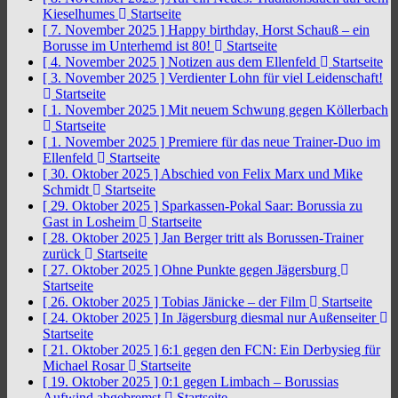
Kieselhumes
Startseite
[ 7. November 2025 ]
Happy birthday, Horst Schauß – ein
Borusse im Unterhemd ist 80!
Startseite
[ 4. November 2025 ]
Notizen aus dem Ellenfeld
Startseite
[ 3. November 2025 ]
Verdienter Lohn für viel Leidenschaft!
Startseite
[ 1. November 2025 ]
Mit neuem Schwung gegen Köllerbach
Startseite
[ 1. November 2025 ]
Premiere für das neue Trainer-Duo im
Ellenfeld
Startseite
[ 30. Oktober 2025 ]
Abschied von Felix Marx und Mike
Schmidt
Startseite
[ 29. Oktober 2025 ]
Sparkassen-Pokal Saar: Borussia zu
Gast in Losheim
Startseite
[ 28. Oktober 2025 ]
Jan Berger tritt als Borussen-Trainer
zurück
Startseite
[ 27. Oktober 2025 ]
Ohne Punkte gegen Jägersburg
Startseite
[ 26. Oktober 2025 ]
Tobias Jänicke – der Film
Startseite
[ 24. Oktober 2025 ]
In Jägersburg diesmal nur Außenseiter
Startseite
[ 21. Oktober 2025 ]
6:1 gegen den FCN: Ein Derbysieg für
Michael Rosar
Startseite
[ 19. Oktober 2025 ]
0:1 gegen Limbach – Borussias
Aufwind abgebremst
Startseite