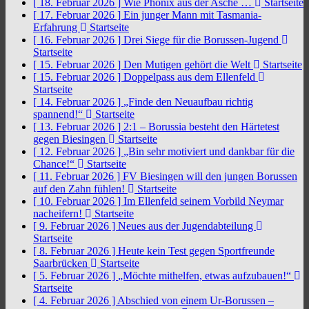
[ 18. Februar 2026 ]
Wie Phönix aus der Asche …
Startseite
[ 17. Februar 2026 ]
Ein junger Mann mit Tasmania-
Erfahrung
Startseite
[ 16. Februar 2026 ]
Drei Siege für die Borussen-Jugend
Startseite
[ 15. Februar 2026 ]
Den Mutigen gehört die Welt
Startseite
[ 15. Februar 2026 ]
Doppelpass aus dem Ellenfeld
Startseite
[ 14. Februar 2026 ]
„Finde den Neuaufbau richtig
spannend!“
Startseite
[ 13. Februar 2026 ]
2:1 – Borussia besteht den Härtetest
gegen Biesingen
Startseite
[ 12. Februar 2026 ]
„Bin sehr motiviert und dankbar für die
Chance!“
Startseite
[ 11. Februar 2026 ]
FV Biesingen will den jungen Borussen
auf den Zahn fühlen!
Startseite
[ 10. Februar 2026 ]
Im Ellenfeld seinem Vorbild Neymar
nacheifern!
Startseite
[ 9. Februar 2026 ]
Neues aus der Jugendabteilung
Startseite
[ 8. Februar 2026 ]
Heute kein Test gegen Sportfreunde
Saarbrücken
Startseite
[ 5. Februar 2026 ]
„Möchte mithelfen, etwas aufzubauen!“
Startseite
[ 4. Februar 2026 ]
Abschied von einem Ur-Borussen –