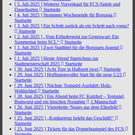
[ 5. Juli 2025 ]
Weiterer Vorverkauf für FCS-Spiele und
Dauerkarten
Startseite
[ 4. Juli 2025 ]
Strammes Wochenende für Borussia
Startseite
[ 3. Juli 2025 ]
Ein Schritt zurück als ein Schritt nach vorne?
Startseite
[ 2. Juli 2025 ]
„Vom Erfindergeist zur Gegenwart: Ein
Sommertag beim SCL“
Startseite
[ 1. Juli 2025 ]
Zwei Stadttitel für die Borussen-Jugend
Startseite
[ 1. Juli 2025 ]
Heute Abend Startschuss zur
Stadtmeisterschaft 2025
Startseite
[ 30. Juni 2025 ]
Acht Tore in Halbzeit zwei
Startseite
[ 29. Juni 2025 ]
Hoffnungsvoller Start für die neue U23
Startseite
[ 29. Juni 2025 ]
Nächste Testspiel-Ausfahrt: Holz-
Wahlschied
Startseite
[ 28. Juni 2025 ]
Ein Abend beim FC Kutzhof – Testspiel,
Bratwurst und ein bisschen Nostalgie
1.Mannschaft
[ 26. Juni 2025 ]
Viererkette: Neues aus dem Ellenfeld
Startseite
[ 25. Juni 2025 ]
„Konkurrenz belebt das Geschäft!“
Startseite
[ 25. Juni 2025 ]
Tickets für das Doppelgastspiel des FCS
Startseite