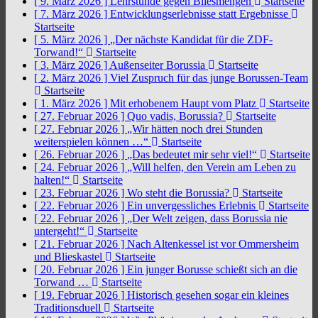
[ 9. März 2026 ]
Lehrstunde gegen Bliesmengen
Startseite
[ 7. März 2026 ]
Entwicklungserlebnisse statt Ergebnisse
Startseite
[ 5. März 2026 ]
„Der nächste Kandidat für die ZDF-
Torwand!“
Startseite
[ 3. März 2026 ]
Außenseiter Borussia
Startseite
[ 2. März 2026 ]
Viel Zuspruch für das junge Borussen-Team
Startseite
[ 1. März 2026 ]
Mit erhobenem Haupt vom Platz
Startseite
[ 27. Februar 2026 ]
Quo vadis, Borussia?
Startseite
[ 27. Februar 2026 ]
„Wir hätten noch drei Stunden
weiterspielen können …“
Startseite
[ 26. Februar 2026 ]
„Das bedeutet mir sehr viel!“
Startseite
[ 24. Februar 2026 ]
„Will helfen, den Verein am Leben zu
halten!“
Startseite
[ 23. Februar 2026 ]
Wo steht die Borussia?
Startseite
[ 22. Februar 2026 ]
Ein unvergessliches Erlebnis
Startseite
[ 22. Februar 2026 ]
„Der Welt zeigen, dass Borussia nie
untergeht!“
Startseite
[ 21. Februar 2026 ]
Nach Altenkessel ist vor Ommersheim
und Blieskastel
Startseite
[ 20. Februar 2026 ]
Ein junger Borusse schießt sich an die
Torwand …
Startseite
[ 19. Februar 2026 ]
Historisch gesehen sogar ein kleines
Traditionsduell
Startseite