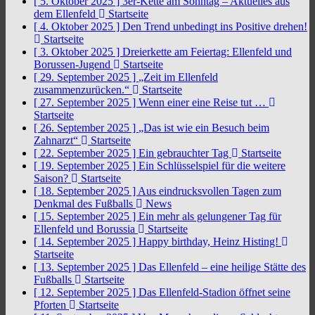
[ 5. Oktober 2025 ]
3er-Kette am Sonntag – Aktuelles aus
dem Ellenfeld
Startseite
[ 4. Oktober 2025 ]
Den Trend unbedingt ins Positive drehen!
Startseite
[ 3. Oktober 2025 ]
Dreierkette am Feiertag: Ellenfeld und
Borussen-Jugend
Startseite
[ 29. September 2025 ]
„Zeit im Ellenfeld
zusammenzurücken.“
Startseite
[ 27. September 2025 ]
Wenn einer eine Reise tut …
Startseite
[ 26. September 2025 ]
„Das ist wie ein Besuch beim
Zahnarzt“
Startseite
[ 22. September 2025 ]
Ein gebrauchter Tag
Startseite
[ 19. September 2025 ]
Ein Schlüsselspiel für die weitere
Saison?
Startseite
[ 18. September 2025 ]
Aus eindrucksvollen Tagen zum
Denkmal des Fußballs
News
[ 15. September 2025 ]
Ein mehr als gelungener Tag für
Ellenfeld und Borussia
Startseite
[ 14. September 2025 ]
Happy birthday, Heinz Histing!
Startseite
[ 13. September 2025 ]
Das Ellenfeld – eine heilige Stätte des
Fußballs
Startseite
[ 12. September 2025 ]
Das Ellenfeld-Stadion öffnet seine
Pforten
Startseite