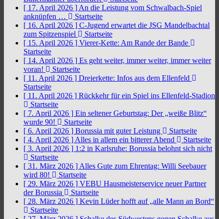
[ 17. April 2026 ]
An die Leistung vom Schwalbach-Spiel
anknüpfen …
Startseite
[ 16. April 2026 ]
C-Jugend erwartet die JSG Mandelbachtal
zum Spitzenspiel
Startseite
[ 15. April 2026 ]
Vierer-Kette: Am Rande der Bande
Startseite
[ 14. April 2026 ]
Es geht weiter, immer weiter, immer weiter
voran!
Startseite
[ 11. April 2026 ]
Dreierkette: Infos aus dem Ellenfeld
Startseite
[ 11. April 2026 ]
Rückkehr für ein Spiel ins Ellenfeld-Stadion
Startseite
[ 7. April 2026 ]
Ein seltener Geburtstag: Der „weiße Blitz“
wurde 90!
Startseite
[ 6. April 2026 ]
Borussia mit guter Leistung
Startseite
[ 4. April 2026 ]
Alles in allem ein bitterer Abend
Startseite
[ 3. April 2026 ]
1:2 in Karlsruhe: Borussia belohnt sich nicht
Startseite
[ 31. März 2026 ]
Alles Gute zum Ehrentag: Willi Seebauer
wird 80!
Startseite
[ 29. März 2026 ]
VEBU Hausmeisterservice neuer Partner
der Borussia
Startseite
[ 28. März 2026 ]
Kevin Lüder hofft auf „alle Mann an Bord“
Startseite
[ 27. März 2026 ]
Schalke des Südwestens gegen Schalke aus