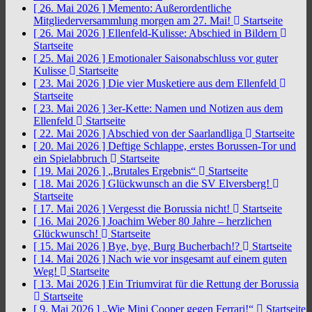
[ 26. Mai 2026 ]
Memento: Außerordentliche
Mitgliederversammlung morgen am 27. Mai!
Startseite
[ 26. Mai 2026 ]
Ellenfeld-Kulisse: Abschied in Bildern
Startseite
[ 25. Mai 2026 ]
Emotionaler Saisonabschluss vor guter
Kulisse
Startseite
[ 23. Mai 2026 ]
Die vier Musketiere aus dem Ellenfeld
Startseite
[ 23. Mai 2026 ]
3er-Kette: Namen und Notizen aus dem
Ellenfeld
Startseite
[ 22. Mai 2026 ]
Abschied von der Saarlandliga
Startseite
[ 20. Mai 2026 ]
Deftige Schlappe, erstes Borussen-Tor und
ein Spielabbruch
Startseite
[ 19. Mai 2026 ]
„Brutales Ergebnis“
Startseite
[ 18. Mai 2026 ]
Glückwunsch an die SV Elversberg!
Startseite
[ 17. Mai 2026 ]
Vergesst die Borussia nicht!
Startseite
[ 16. Mai 2026 ]
Joachim Weber 80 Jahre – herzlichen
Glückwunsch!
Startseite
[ 15. Mai 2026 ]
Bye, bye, Burg Bucherbach!?
Startseite
[ 14. Mai 2026 ]
Nach wie vor insgesamt auf einem guten
Weg!
Startseite
[ 13. Mai 2026 ]
Ein Triumvirat für die Rettung der Borussia
Startseite
[ 9. Mai 2026 ]
„Wie Mini Cooper gegen Ferrari!“
Startseite