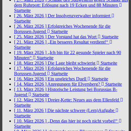
dem Ruhrpott: Erlösung nach 19 Ecken und 88 Minuten
Startseite
[ 26. März 2026 ]
Der Insolvenzverwalter informiert
Startseite
[ 26. März 2026 ]
Erfolgreiches Wochenende für die
Borussen-Jugend
Startseite
[ 25. März 2026 ]
Der Vorstand hat das Wort
Startseite
[ 21. März 2026 ]
„Ein besseres Resultat verdient!“
Startseite
[ 19. März 2026 ]
„Ich bin für 22 gesunde Spieler nach 90
Minuten“
Startseite
[ 18. März 2026 ]
Die Lage bleibt schwierig
Startseite
[ 17. März 2026 ]
Erfolgreiches Wochenende für die
Borussen-Jugend
Startseite
[ 16. März 2026 ]
Ein ungleiches Duell
Startseite
[ 14. März 2026 ]
Anregungen für Elversberg?
Startseite
[ 13. März 2026 ]
Historische Leistung bei Borussias B-
Jugend
Startseite
[ 12. März 2026 ]
Dreier-Kette: Neues aus dem Ellenfeld
Startseite
[ 11. März 2026 ]
Die nächste schwere (Lern)Aufgabe
Startseite
[ 10. März 2026 ]
„Denn das hier ist noch nicht vorbei!“
Startseite