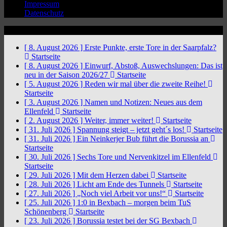
Impressum
Datenschutz
News Ticker
[ 8. August 2026 ]
Erste Punkte, erste Tore in der Saarpfalz?
Startseite
[ 8. August 2026 ]
Einwurf, Abstoß, Auswechslungen: Das ist
neu in der Saison 2026/27
Startseite
[ 5. August 2026 ]
Reden wir mal über die zweite Reihe!
Startseite
[ 3. August 2026 ]
Namen und Notizen: Neues aus dem
Ellenfeld
Startseite
[ 2. August 2026 ]
Weiter, immer weiter!
Startseite
[ 31. Juli 2026 ]
Spannung steigt – jetzt geht´s los!
Startseite
[ 31. Juli 2026 ]
Ein Neinkerjer Bub führt die Borussia an
Startseite
[ 30. Juli 2026 ]
Sechs Tore und Nervenkitzel im Ellenfeld
Startseite
[ 29. Juli 2026 ]
Mit dem Herzen dabei
Startseite
[ 28. Juli 2026 ]
Licht am Ende des Tunnels
Startseite
[ 27. Juli 2026 ]
„Noch viel Arbeit vor uns!“
Startseite
[ 25. Juli 2026 ]
1:0 in Bexbach – morgen beim TuS
Schönenberg
Startseite
[ 23. Juli 2026 ]
Borussia testet bei der SG Bexbach