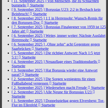
[ 11. September 2025 ]
Von Menschen, die zu Schlachten
bummeln
Startseite
[ 9. September 2025 ]
Borussias U23: 2:2 in Bexbach kein
Beinbruch!
Startseite
[ 8. September 2025 ]
1:1 in Herrensohr: Wunsch-Remis für
den Borussen-Doc
Startseite
[ 7. September 2025 ]
Borussias Finalgegner von 1959 ist 125
Jahre alt!
Startseite
[ 6. September 2025 ]
Weiter, immer weiter: Nächste Ausfahrt
Herrensohr
Startseite
[ 6. September 2025 ]
„Ohne zehn“ acht Gegentore gegen
Saarbrücken
Startseite
[ 5. September 2025 ]
Die richtige Antwort: Nach 1:5 jetzt
5:1!
Startseite
[ 4. September 2025 ]
Neuauflage eines Traditionsduells
Startseite
[ 3. September 2025 ]
Hat Borussia wieder eine Antwort
parat?
Startseite
[ 2. September 2025 ]
Die Sorgen wenigstens für einen
Fußballabend vergessen
Startseite
[ 2. September 2025 ]
Wiedersehen macht Freude
Startseite
[ 2. September 2025 ]
Alle Neune für Borussias U23
Startseite
[ 1. September 2025 ]
Doppelspieltag gegen Elversberg: Tor-
Flut im Ellenfeld
Startseite