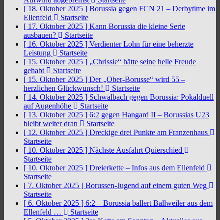
[ 18. Oktober 2025 ]
Borussia gegen FCN 21 – Derbytime im
Ellenfeld
Startseite
[ 17. Oktober 2025 ]
Kann Borussia die kleine Serie
ausbauen?
Startseite
[ 16. Oktober 2025 ]
Verdienter Lohn für eine beherzte
Leistung
Startseite
[ 15. Oktober 2025 ]
„Chrissie“ hätte seine helle Freude
gehabt
Startseite
[ 15. Oktober 2025 ]
Der „Ober-Borusse“ wird 55 –
herzlichen Glückwunsch!
Startseite
[ 14. Oktober 2025 ]
Schwalbach gegen Borussia: Pokalduell
auf Augenhöhe
Startseite
[ 13. Oktober 2025 ]
6:2 gegen Hangard II – Borussias U23
bleibt weiter dran
Startseite
[ 12. Oktober 2025 ]
Dreckige drei Punkte am Franzenhaus
Startseite
[ 10. Oktober 2025 ]
Nächste Ausfahrt Quierschied
Startseite
[ 10. Oktober 2025 ]
Dreierkette – Infos aus dem Ellenfeld
Startseite
[ 7. Oktober 2025 ]
Borussen-Jugend auf einem guten Weg
Startseite
[ 6. Oktober 2025 ]
6:2 – Borussia ballert Ballweiler aus dem
Ellenfeld …
Startseite