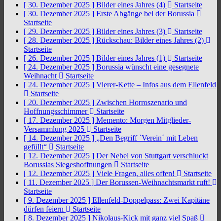
[ 30. Dezember 2025 ]
Bilder eines Jahres (4)
Startseite
[ 30. Dezember 2025 ]
Erste Abgänge bei der Borussia
Startseite
[ 29. Dezember 2025 ]
Bilder eines Jahres (3)
Startseite
[ 28. Dezember 2025 ]
Rückschau: Bilder eines Jahres (2)
Startseite
[ 26. Dezember 2025 ]
Bilder eines Jahres (1)
Startseite
[ 24. Dezember 2025 ]
Borussia wünscht eine gesegnete
Weihnacht
Startseite
[ 24. Dezember 2025 ]
Vierer-Kette – Infos aus dem Ellenfeld
Startseite
[ 20. Dezember 2025 ]
Zwischen Horroszenario und
Hoffnungsschimmer
Startseite
[ 17. Dezember 2025 ]
Memento: Morgen Mitglieder-
Versammlung 2025
Startseite
[ 14. Dezember 2025 ]
„Den Begriff `Verein´ mit Leben
gefüllt“
Startseite
[ 12. Dezember 2025 ]
Der Nebel von Stuttgart verschluckt
Borussias Siegeshoffnungen
Startseite
[ 12. Dezember 2025 ]
Viele Fragen, alles offen!
Startseite
[ 11. Dezember 2025 ]
Der Borussen-Weihnachtsmarkt ruft!
Startseite
[ 9. Dezember 2025 ]
Ellenfeld-Doppelpass: Zwei Kapitäne
dürfen feiern
Startseite
[ 8. Dezember 2025 ]
Nikolaus-Kick mit ganz viel Spaß