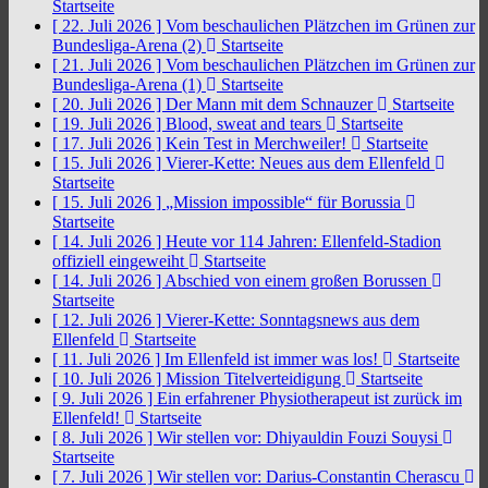
Startseite
[ 22. Juli 2026 ]
Vom beschaulichen Plätzchen im Grünen zur
Bundesliga-Arena (2)
Startseite
[ 21. Juli 2026 ]
Vom beschaulichen Plätzchen im Grünen zur
Bundesliga-Arena (1)
Startseite
[ 20. Juli 2026 ]
Der Mann mit dem Schnauzer
Startseite
[ 19. Juli 2026 ]
Blood, sweat and tears
Startseite
[ 17. Juli 2026 ]
Kein Test in Merchweiler!
Startseite
[ 15. Juli 2026 ]
Vierer-Kette: Neues aus dem Ellenfeld
Startseite
[ 15. Juli 2026 ]
„Mission impossible“ für Borussia
Startseite
[ 14. Juli 2026 ]
Heute vor 114 Jahren: Ellenfeld-Stadion
offiziell eingeweiht
Startseite
[ 14. Juli 2026 ]
Abschied von einem großen Borussen
Startseite
[ 12. Juli 2026 ]
Vierer-Kette: Sonntagsnews aus dem
Ellenfeld
Startseite
[ 11. Juli 2026 ]
Im Ellenfeld ist immer was los!
Startseite
[ 10. Juli 2026 ]
Mission Titelverteidigung
Startseite
[ 9. Juli 2026 ]
Ein erfahrener Physiotherapeut ist zurück im
Ellenfeld!
Startseite
[ 8. Juli 2026 ]
Wir stellen vor: Dhiyauldin Fouzi Souysi
Startseite
[ 7. Juli 2026 ]
Wir stellen vor: Darius-Constantin Cherascu