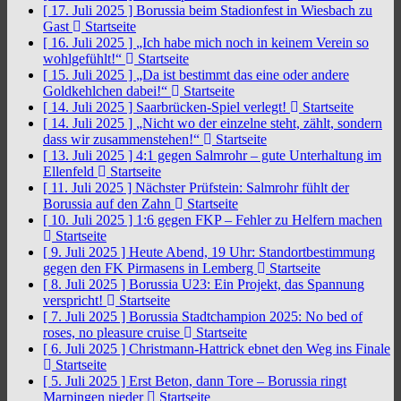
[ 17. Juli 2025 ]
Borussia beim Stadionfest in Wiesbach zu
Gast
Startseite
[ 16. Juli 2025 ]
„Ich habe mich noch in keinem Verein so
wohlgefühlt!“
Startseite
[ 15. Juli 2025 ]
„Da ist bestimmt das eine oder andere
Goldkehlchen dabei!“
Startseite
[ 14. Juli 2025 ]
Saarbrücken-Spiel verlegt!
Startseite
[ 14. Juli 2025 ]
„Nicht wo der einzelne steht, zählt, sondern
dass wir zusammenstehen!“
Startseite
[ 13. Juli 2025 ]
4:1 gegen Salmrohr – gute Unterhaltung im
Ellenfeld
Startseite
[ 11. Juli 2025 ]
Nächster Prüfstein: Salmrohr fühlt der
Borussia auf den Zahn
Startseite
[ 10. Juli 2025 ]
1:6 gegen FKP – Fehler zu Helfern machen
Startseite
[ 9. Juli 2025 ]
Heute Abend, 19 Uhr: Standortbestimmung
gegen den FK Pirmasens in Lemberg
Startseite
[ 8. Juli 2025 ]
Borussia U23: Ein Projekt, das Spannung
verspricht!
Startseite
[ 7. Juli 2025 ]
Borussia Stadtchampion 2025: No bed of
roses, no pleasure cruise
Startseite
[ 6. Juli 2025 ]
Christmann-Hattrick ebnet den Weg ins Finale
Startseite
[ 5. Juli 2025 ]
Erst Beton, dann Tore – Borussia ringt
Marpingen nieder
Startseite