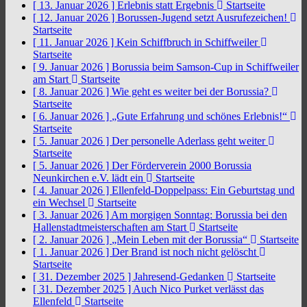
[ 13. Januar 2026 ]
Erlebnis statt Ergebnis
Startseite
[ 12. Januar 2026 ]
Borussen-Jugend setzt Ausrufezeichen!
Startseite
[ 11. Januar 2026 ]
Kein Schiffbruch in Schiffweiler
Startseite
[ 9. Januar 2026 ]
Borussia beim Samson-Cup in Schiffweiler
am Start
Startseite
[ 8. Januar 2026 ]
Wie geht es weiter bei der Borussia?
Startseite
[ 6. Januar 2026 ]
„Gute Erfahrung und schönes Erlebnis!“
Startseite
[ 5. Januar 2026 ]
Der personelle Aderlass geht weiter
Startseite
[ 5. Januar 2026 ]
Der Förderverein 2000 Borussia
Neunkirchen e.V. lädt ein
Startseite
[ 4. Januar 2026 ]
Ellenfeld-Doppelpass: Ein Geburtstag und
ein Wechsel
Startseite
[ 3. Januar 2026 ]
Am morgigen Sonntag: Borussia bei den
Hallenstadtmeisterschaften am Start
Startseite
[ 2. Januar 2026 ]
„Mein Leben mit der Borussia“
Startseite
[ 1. Januar 2026 ]
Der Brand ist noch nicht gelöscht
Startseite
[ 31. Dezember 2025 ]
Jahresend-Gedanken
Startseite
[ 31. Dezember 2025 ]
Auch Nico Purket verlässt das
Ellenfeld
Startseite