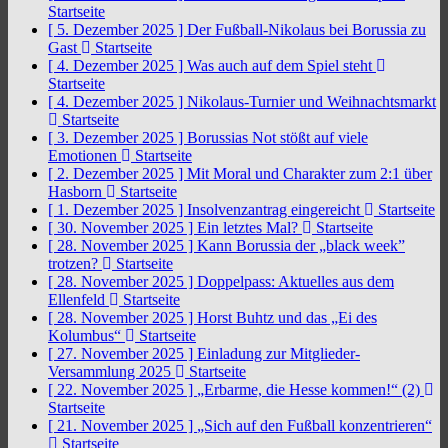
Startseite
[ 5. Dezember 2025 ]
Der Fußball-Nikolaus bei Borussia zu
Gast
Startseite
[ 4. Dezember 2025 ]
Was auch auf dem Spiel steht
Startseite
[ 4. Dezember 2025 ]
Nikolaus-Turnier und Weihnachtsmarkt
Startseite
[ 3. Dezember 2025 ]
Borussias Not stößt auf viele
Emotionen
Startseite
[ 2. Dezember 2025 ]
Mit Moral und Charakter zum 2:1 über
Hasborn
Startseite
[ 1. Dezember 2025 ]
Insolvenzantrag eingereicht
Startseite
[ 30. November 2025 ]
Ein letztes Mal?
Startseite
[ 28. November 2025 ]
Kann Borussia der „black week”
trotzen?
Startseite
[ 28. November 2025 ]
Doppelpass: Aktuelles aus dem
Ellenfeld
Startseite
[ 28. November 2025 ]
Horst Buhtz und das „Ei des
Kolumbus“
Startseite
[ 27. November 2025 ]
Einladung zur Mitglieder-
Versammlung 2025
Startseite
[ 22. November 2025 ]
„Erbarme, die Hesse kommen!“ (2)
Startseite
[ 21. November 2025 ]
„Sich auf den Fußball konzentrieren“
Startseite