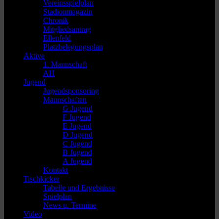
Vereinsspielplan
Stadionmagazin
Chronik
Mitgliedsantrag
Ellenfeld
Platzbelegungsplan
Aktive
1. Mannschaft
AH
Jugend
Jugendsponsoring
Mannschaften
G Jugend
F Jugend
E Jugend
D Jugend
C Jugend
B Jugend
A Jugend
Kontakt
Tischkicker
Tabelle und Ergebnisse
Spielplan
News u. Termine
Video