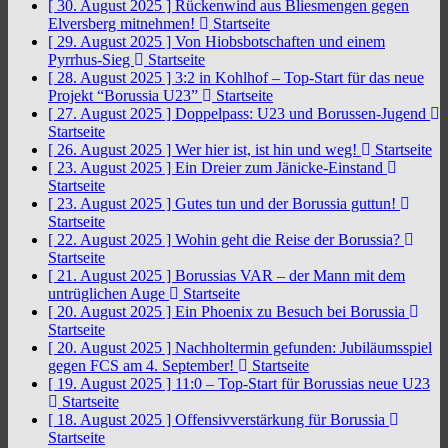
[ 30. August 2025 ]
Rückenwind aus Bliesmengen gegen
Elversberg mitnehmen!
Startseite
[ 29. August 2025 ]
Von Hiobsbotschaften und einem
Pyrrhus-Sieg
Startseite
[ 28. August 2025 ]
3:2 in Kohlhof – Top-Start für das neue
Projekt “Borussia U23”
Startseite
[ 27. August 2025 ]
Doppelpass: U23 und Borussen-Jugend
Startseite
[ 26. August 2025 ]
Wer hier ist, ist hin und weg!
Startseite
[ 23. August 2025 ]
Ein Dreier zum Jänicke-Einstand
Startseite
[ 23. August 2025 ]
Gutes tun und der Borussia guttun!
Startseite
[ 22. August 2025 ]
Wohin geht die Reise der Borussia?
Startseite
[ 21. August 2025 ]
Borussias VAR – der Mann mit dem
untrüglichen Auge
Startseite
[ 20. August 2025 ]
Ein Phoenix zu Besuch bei Borussia
Startseite
[ 20. August 2025 ]
Nachholtermin gefunden: Jubiläumsspiel
gegen FCS am 4. September!
Startseite
[ 19. August 2025 ]
11:0 – Top-Start für Borussias neue U23
Startseite
[ 18. August 2025 ]
Offensivverstärkung für Borussia
Startseite