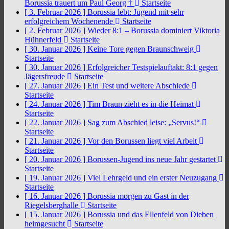
Borussia trauert um Paul Georg †
Startseite
[ 3. Februar 2026 ]
Borussia lebt: Jugend mit sehr
erfolgreichem Wochenende
Startseite
[ 2. Februar 2026 ]
Wieder 8:1 – Borussia dominiert Viktoria
Hühnerfeld
Startseite
[ 30. Januar 2026 ]
Keine Tore gegen Braunschweig
Startseite
[ 30. Januar 2026 ]
Erfolgreicher Testspielauftakt: 8:1 gegen
Jägersfreude
Startseite
[ 27. Januar 2026 ]
Ein Test und weitere Abschiede
Startseite
[ 24. Januar 2026 ]
Tim Braun zieht es in die Heimat
Startseite
[ 22. Januar 2026 ]
Sag zum Abschied leise: „Servus!“
Startseite
[ 21. Januar 2026 ]
Vor den Borussen liegt viel Arbeit
Startseite
[ 20. Januar 2026 ]
Borussen-Jugend ins neue Jahr gestartet
Startseite
[ 19. Januar 2026 ]
Viel Lehrgeld und ein erster Neuzugang
Startseite
[ 16. Januar 2026 ]
Borussia morgen zu Gast in der
Riegelsberghalle
Startseite
[ 15. Januar 2026 ]
Borussia und das Ellenfeld von Dieben
heimgesucht
Startseite