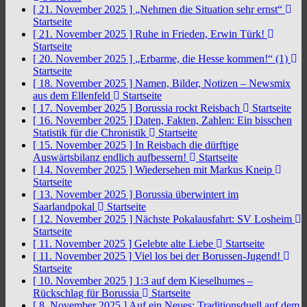
[ 21. November 2025 ]
„Nehmen die Situation sehr ernst“
Startseite
[ 21. November 2025 ]
Ruhe in Frieden, Erwin Türk!
Startseite
[ 20. November 2025 ]
„Erbarme, die Hesse kommen!“ (1)
Startseite
[ 18. November 2025 ]
Namen, Bilder, Notizen – Newsmix
aus dem Ellenfeld
Startseite
[ 17. November 2025 ]
Borussia rockt Reisbach
Startseite
[ 16. November 2025 ]
Daten, Fakten, Zahlen: Ein bisschen
Statistik für die Chronistik
Startseite
[ 15. November 2025 ]
In Reisbach die dürftige
Auswärtsbilanz endlich aufbessern!
Startseite
[ 14. November 2025 ]
Wiedersehen mit Markus Kneip
Startseite
[ 13. November 2025 ]
Borussia überwintert im
Saarlandpokal
Startseite
[ 12. November 2025 ]
Nächste Pokalausfahrt: SV Losheim
Startseite
[ 11. November 2025 ]
Gelebte alte Liebe
Startseite
[ 11. November 2025 ]
Viel los bei der Borussen-Jugend!
Startseite
[ 10. November 2025 ]
1:3 auf dem Kieselhumes –
Rückschlag für Borussia
Startseite
[ 8. November 2025 ]
Auf ein Neues: Traditionsduell auf dem