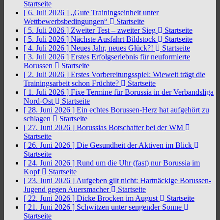
Startseite
[ 6. Juli 2026 ]
„Gute Trainingseinheit unter
Wettbewerbsbedingungen“
Startseite
[ 5. Juli 2026 ]
Zweiter Test – zweiter Sieg
Startseite
[ 5. Juli 2026 ]
Nächste Ausfahrt Bildstock
Startseite
[ 4. Juli 2026 ]
Neues Jahr, neues Glück?!
Startseite
[ 3. Juli 2026 ]
Erstes Erfolgserlebnis für neuformierte
Borussen
Startseite
[ 2. Juli 2026 ]
Erstes Vorbereitungsspiel: Wieweit trägt die
Trainingsarbeit schon Früchte?
Startseite
[ 1. Juli 2026 ]
Fixe Termine für Borussia in der Verbandsliga
Nord-Ost
Startseite
[ 28. Juni 2026 ]
Ein echtes Borussen-Herz hat aufgehört zu
schlagen
Startseite
[ 27. Juni 2026 ]
Borussias Botschafter bei der WM
Startseite
[ 26. Juni 2026 ]
Die Gesundheit der Aktiven im Blick
Startseite
[ 24. Juni 2026 ]
Rund um die Uhr (fast) nur Borussia im
Kopf
Startseite
[ 23. Juni 2026 ]
Aufgeben gilt nicht: Hartnäckige Borussen-
Jugend gegen Auersmacher
Startseite
[ 22. Juni 2026 ]
Dicke Brocken im August
Startseite
[ 21. Juni 2026 ]
Schwitzen unter sengender Sonne
Startseite