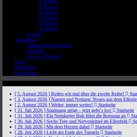
F Jugend
E Jugend
D Jugend
C Jugend
B Jugend
A Jugend
Kontakt
Tischkicker
Tabelle und Ergebnisse
Spielplan
News u. Termine
Video
Impressum
Datenschutz
News Ticker
[ 5. August 2026 ]
Reden wir mal über die zweite Reihe!
Star
[ 3. August 2026 ]
Namen und Notizen: Neues aus dem Ellenf
[ 2. August 2026 ]
Weiter, immer weiter!
Startseite
[ 31. Juli 2026 ]
Spannung steigt – jetzt geht´s los!
Startseite
[ 31. Juli 2026 ]
Ein Neinkerjer Bub führt die Borussia an
Sta
[ 30. Juli 2026 ]
Sechs Tore und Nervenkitzel im Ellenfeld
St
[ 29. Juli 2026 ]
Mit dem Herzen dabei
Startseite
[ 28. Juli 2026 ]
Licht am Ende des Tunnels
Startseite