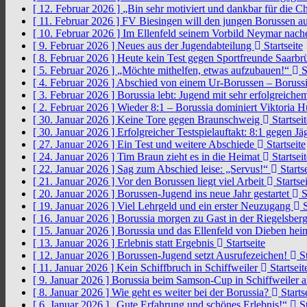
[ 12. Februar 2026 ]
„Bin sehr motiviert und dankbar für die 
[ 11. Februar 2026 ]
FV Biesingen will den jungen Borussen a
[ 10. Februar 2026 ]
Im Ellenfeld seinem Vorbild Neymar nach
[ 9. Februar 2026 ]
Neues aus der Jugendabteilung
Startseite
[ 8. Februar 2026 ]
Heute kein Test gegen Sportfreunde Saarb
[ 5. Februar 2026 ]
„Möchte mithelfen, etwas aufzubauen!“
S
[ 4. Februar 2026 ]
Abschied von einem Ur-Borussen – Borussi
[ 3. Februar 2026 ]
Borussia lebt: Jugend mit sehr erfolgreic
[ 2. Februar 2026 ]
Wieder 8:1 – Borussia dominiert Viktoria 
[ 30. Januar 2026 ]
Keine Tore gegen Braunschweig
Startseit
[ 30. Januar 2026 ]
Erfolgreicher Testspielauftakt: 8:1 gegen J
[ 27. Januar 2026 ]
Ein Test und weitere Abschiede
Startseite
[ 24. Januar 2026 ]
Tim Braun zieht es in die Heimat
Startseit
[ 22. Januar 2026 ]
Sag zum Abschied leise: „Servus!“
Startse
[ 21. Januar 2026 ]
Vor den Borussen liegt viel Arbeit
Startsei
[ 20. Januar 2026 ]
Borussen-Jugend ins neue Jahr gestartet
S
[ 19. Januar 2026 ]
Viel Lehrgeld und ein erster Neuzugang
S
[ 16. Januar 2026 ]
Borussia morgen zu Gast in der Riegelsber
[ 15. Januar 2026 ]
Borussia und das Ellenfeld von Dieben he
[ 13. Januar 2026 ]
Erlebnis statt Ergebnis
Startseite
[ 12. Januar 2026 ]
Borussen-Jugend setzt Ausrufezeichen!
St
[ 11. Januar 2026 ]
Kein Schiffbruch in Schiffweiler
Startseit
[ 9. Januar 2026 ]
Borussia beim Samson-Cup in Schiffweiler 
[ 8. Januar 2026 ]
Wie geht es weiter bei der Borussia?
Starts
[ 6. Januar 2026 ]
„Gute Erfahrung und schönes Erlebnis!“
St