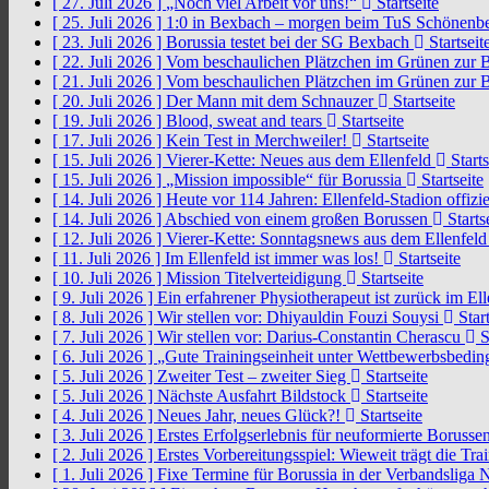
[ 27. Juli 2026 ]
„Noch viel Arbeit vor uns!“
Startseite
[ 25. Juli 2026 ]
1:0 in Bexbach – morgen beim TuS Schönenb
[ 23. Juli 2026 ]
Borussia testet bei der SG Bexbach
Startseit
[ 22. Juli 2026 ]
Vom beschaulichen Plätzchen im Grünen zur 
[ 21. Juli 2026 ]
Vom beschaulichen Plätzchen im Grünen zur 
[ 20. Juli 2026 ]
Der Mann mit dem Schnauzer
Startseite
[ 19. Juli 2026 ]
Blood, sweat and tears
Startseite
[ 17. Juli 2026 ]
Kein Test in Merchweiler!
Startseite
[ 15. Juli 2026 ]
Vierer-Kette: Neues aus dem Ellenfeld
Starts
[ 15. Juli 2026 ]
„Mission impossible“ für Borussia
Startseite
[ 14. Juli 2026 ]
Heute vor 114 Jahren: Ellenfeld-Stadion offizi
[ 14. Juli 2026 ]
Abschied von einem großen Borussen
Starts
[ 12. Juli 2026 ]
Vierer-Kette: Sonntagsnews aus dem Ellenfel
[ 11. Juli 2026 ]
Im Ellenfeld ist immer was los!
Startseite
[ 10. Juli 2026 ]
Mission Titelverteidigung
Startseite
[ 9. Juli 2026 ]
Ein erfahrener Physiotherapeut ist zurück im El
[ 8. Juli 2026 ]
Wir stellen vor: Dhiyauldin Fouzi Souysi
Start
[ 7. Juli 2026 ]
Wir stellen vor: Darius-Constantin Cherascu
S
[ 6. Juli 2026 ]
„Gute Trainingseinheit unter Wettbewerbsbedi
[ 5. Juli 2026 ]
Zweiter Test – zweiter Sieg
Startseite
[ 5. Juli 2026 ]
Nächste Ausfahrt Bildstock
Startseite
[ 4. Juli 2026 ]
Neues Jahr, neues Glück?!
Startseite
[ 3. Juli 2026 ]
Erstes Erfolgserlebnis für neuformierte Borusse
[ 2. Juli 2026 ]
Erstes Vorbereitungsspiel: Wieweit trägt die Tr
[ 1. Juli 2026 ]
Fixe Termine für Borussia in der Verbandsliga