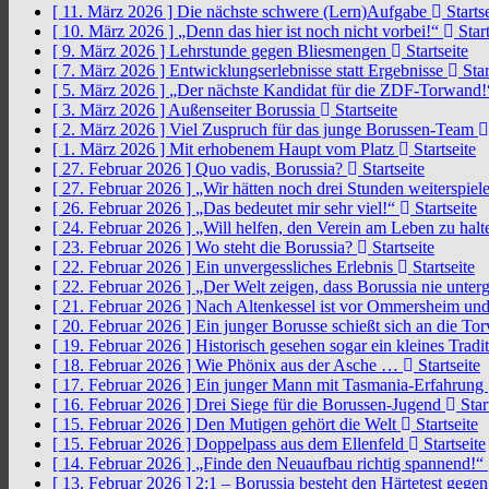
[ 11. März 2026 ]
Die nächste schwere (Lern)Aufgabe
Startse
[ 10. März 2026 ]
„Denn das hier ist noch nicht vorbei!“
Start
[ 9. März 2026 ]
Lehrstunde gegen Bliesmengen
Startseite
[ 7. März 2026 ]
Entwicklungserlebnisse statt Ergebnisse
Star
[ 5. März 2026 ]
„Der nächste Kandidat für die ZDF-Torwand
[ 3. März 2026 ]
Außenseiter Borussia
Startseite
[ 2. März 2026 ]
Viel Zuspruch für das junge Borussen-Team
[ 1. März 2026 ]
Mit erhobenem Haupt vom Platz
Startseite
[ 27. Februar 2026 ]
Quo vadis, Borussia?
Startseite
[ 27. Februar 2026 ]
„Wir hätten noch drei Stunden weiterspi
[ 26. Februar 2026 ]
„Das bedeutet mir sehr viel!“
Startseite
[ 24. Februar 2026 ]
„Will helfen, den Verein am Leben zu hal
[ 23. Februar 2026 ]
Wo steht die Borussia?
Startseite
[ 22. Februar 2026 ]
Ein unvergessliches Erlebnis
Startseite
[ 22. Februar 2026 ]
„Der Welt zeigen, dass Borussia nie unter
[ 21. Februar 2026 ]
Nach Altenkessel ist vor Ommersheim und
[ 20. Februar 2026 ]
Ein junger Borusse schießt sich an die 
[ 19. Februar 2026 ]
Historisch gesehen sogar ein kleines Tradi
[ 18. Februar 2026 ]
Wie Phönix aus der Asche …
Startseite
[ 17. Februar 2026 ]
Ein junger Mann mit Tasmania-Erfahrung
[ 16. Februar 2026 ]
Drei Siege für die Borussen-Jugend
Star
[ 15. Februar 2026 ]
Den Mutigen gehört die Welt
Startseite
[ 15. Februar 2026 ]
Doppelpass aus dem Ellenfeld
Startseite
[ 14. Februar 2026 ]
„Finde den Neuaufbau richtig spannend!“
[ 13. Februar 2026 ]
2:1 – Borussia besteht den Härtetest gege