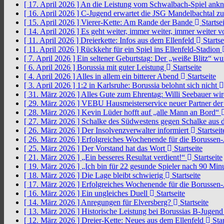
[ 17. April 2026 ]
An die Leistung vom Schwalbach-Spiel an
[ 16. April 2026 ]
C-Jugend erwartet die JSG Mandelbachtal z
[ 15. April 2026 ]
Vierer-Kette: Am Rande der Bande
Startsei
[ 14. April 2026 ]
Es geht weiter, immer weiter, immer weiter 
[ 11. April 2026 ]
Dreierkette: Infos aus dem Ellenfeld
Startse
[ 11. April 2026 ]
Rückkehr für ein Spiel ins Ellenfeld-Stadion
[ 7. April 2026 ]
Ein seltener Geburtstag: Der „weiße Blitz“ w
[ 6. April 2026 ]
Borussia mit guter Leistung
Startseite
[ 4. April 2026 ]
Alles in allem ein bitterer Abend
Startseite
[ 3. April 2026 ]
1:2 in Karlsruhe: Borussia belohnt sich nicht
[ 31. März 2026 ]
Alles Gute zum Ehrentag: Willi Seebauer wi
[ 29. März 2026 ]
VEBU Hausmeisterservice neuer Partner der
[ 28. März 2026 ]
Kevin Lüder hofft auf „alle Mann an Bord“
[ 27. März 2026 ]
Schalke des Südwestens gegen Schalke aus 
[ 26. März 2026 ]
Der Insolvenzverwalter informiert
Startseit
[ 26. März 2026 ]
Erfolgreiches Wochenende für die Borussen
[ 25. März 2026 ]
Der Vorstand hat das Wort
Startseite
[ 21. März 2026 ]
„Ein besseres Resultat verdient!“
Startseite
[ 19. März 2026 ]
„Ich bin für 22 gesunde Spieler nach 90 Mi
[ 18. März 2026 ]
Die Lage bleibt schwierig
Startseite
[ 17. März 2026 ]
Erfolgreiches Wochenende für die Borussen
[ 16. März 2026 ]
Ein ungleiches Duell
Startseite
[ 14. März 2026 ]
Anregungen für Elversberg?
Startseite
[ 13. März 2026 ]
Historische Leistung bei Borussias B-Jugen
[ 12. März 2026 ]
Dreier-Kette: Neues aus dem Ellenfeld
Star