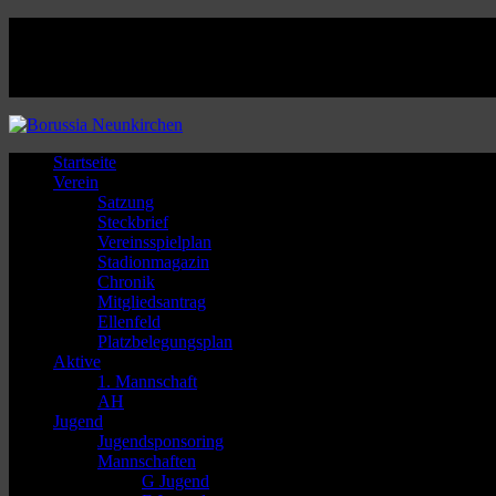
Facebook
Twitter
Instagram
Youtube
Startseite
Verein
Satzung
Steckbrief
Vereinsspielplan
Stadionmagazin
Chronik
Mitgliedsantrag
Ellenfeld
Platzbelegungsplan
Aktive
1. Mannschaft
AH
Jugend
Jugendsponsoring
Mannschaften
G Jugend