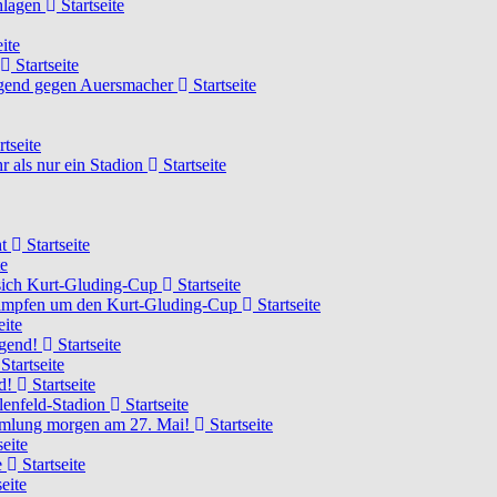
chlagen
Startseite
ite
Startseite
Jugend gegen Auersmacher
Startseite
rtseite
 als nur ein Stadion
Startseite
ht
Startseite
te
 sich Kurt-Gluding-Cup
Startseite
 kämpfen um den Kurt-Gluding-Cup
Startseite
eite
ugend!
Startseite
Startseite
nd!
Startseite
lenfeld-Stadion
Startseite
mmlung morgen am 27. Mai!
Startseite
seite
e
Startseite
eite