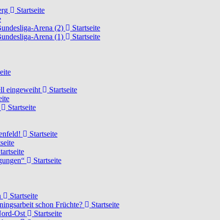
erg
Startseite
e
Bundesliga-Arena (2)
Startseite
Bundesliga-Arena (1)
Startseite
eite
ell eingeweiht
Startseite
eite
d
Startseite
lenfeld!
Startseite
seite
tartseite
ngungen“
Startseite
n
Startseite
ainingsarbeit schon Früchte?
Startseite
 Nord-Ost
Startseite