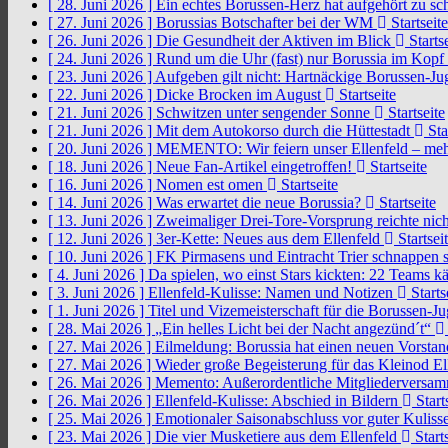
[ 28. Juni 2026 ]
Ein echtes Borussen-Herz hat aufgehört zu s
[ 27. Juni 2026 ]
Borussias Botschafter bei der WM
Startseite
[ 26. Juni 2026 ]
Die Gesundheit der Aktiven im Blick
Startse
[ 24. Juni 2026 ]
Rund um die Uhr (fast) nur Borussia im Kopf
[ 23. Juni 2026 ]
Aufgeben gilt nicht: Hartnäckige Borussen-
[ 22. Juni 2026 ]
Dicke Brocken im August
Startseite
[ 21. Juni 2026 ]
Schwitzen unter sengender Sonne
Startseite
[ 21. Juni 2026 ]
Mit dem Autokorso durch die Hüttestadt
Sta
[ 20. Juni 2026 ]
MEMENTO: Wir feiern unser Ellenfeld – mehr
[ 18. Juni 2026 ]
Neue Fan-Artikel eingetroffen!
Startseite
[ 16. Juni 2026 ]
Nomen est omen
Startseite
[ 14. Juni 2026 ]
Was erwartet die neue Borussia?
Startseite
[ 13. Juni 2026 ]
Zweimaliger Drei-Tore-Vorsprung reichte nic
[ 12. Juni 2026 ]
3er-Kette: Neues aus dem Ellenfeld
Startsei
[ 10. Juni 2026 ]
FK Pirmasens und Eintracht Trier schnappen
[ 4. Juni 2026 ]
Da spielen, wo einst Stars kickten: 22 Teams
[ 3. Juni 2026 ]
Ellenfeld-Kulisse: Namen und Notizen
Starts
[ 1. Juni 2026 ]
Titel und Vizemeisterschaft für die Borussen-J
[ 28. Mai 2026 ]
„Ein helles Licht bei der Nacht angezünd´t“
[ 27. Mai 2026 ]
Eilmeldung: Borussia hat einen neuen Vorsta
[ 27. Mai 2026 ]
Wieder große Begeisterung für das Kleinod El
[ 26. Mai 2026 ]
Memento: Außerordentliche Mitgliederversa
[ 26. Mai 2026 ]
Ellenfeld-Kulisse: Abschied in Bildern
Start
[ 25. Mai 2026 ]
Emotionaler Saisonabschluss vor guter Kuliss
[ 23. Mai 2026 ]
Die vier Musketiere aus dem Ellenfeld
Starts