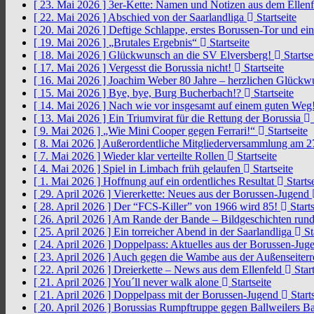
[ 23. Mai 2026 ]
3er-Kette: Namen und Notizen aus dem Ellen
[ 22. Mai 2026 ]
Abschied von der Saarlandliga
Startseite
[ 20. Mai 2026 ]
Deftige Schlappe, erstes Borussen-Tor und ei
[ 19. Mai 2026 ]
„Brutales Ergebnis“
Startseite
[ 18. Mai 2026 ]
Glückwunsch an die SV Elversberg!
Startse
[ 17. Mai 2026 ]
Vergesst die Borussia nicht!
Startseite
[ 16. Mai 2026 ]
Joachim Weber 80 Jahre – herzlichen Glück
[ 15. Mai 2026 ]
Bye, bye, Burg Bucherbach!?
Startseite
[ 14. Mai 2026 ]
Nach wie vor insgesamt auf einem guten Weg
[ 13. Mai 2026 ]
Ein Triumvirat für die Rettung der Borussia
[ 9. Mai 2026 ]
„Wie Mini Cooper gegen Ferrari!“
Startseite
[ 8. Mai 2026 ]
Außerordentliche Mitgliederversammlung am 2
[ 7. Mai 2026 ]
Wieder klar verteilte Rollen
Startseite
[ 4. Mai 2026 ]
Spiel in Limbach früh gelaufen
Startseite
[ 1. Mai 2026 ]
Hoffnung auf ein ordentliches Resultat
Startse
[ 29. April 2026 ]
Viererkette: Neues aus der Borussen-Jugend
[ 28. April 2026 ]
Der “FCS-Killer” von 1966 wird 85!
Starts
[ 26. April 2026 ]
Am Rande der Bande – Bildgeschichten rund
[ 25. April 2026 ]
Ein torreicher Abend in der Saarlandliga
St
[ 24. April 2026 ]
Doppelpass: Aktuelles aus der Borussen-Ju
[ 23. April 2026 ]
Auch gegen die Wambe aus der Außenseiterr
[ 22. April 2026 ]
Dreierkette – News aus dem Ellenfeld
Start
[ 21. April 2026 ]
You´ll never walk alone
Startseite
[ 21. April 2026 ]
Doppelpass mit der Borussen-Jugend
Starts
[ 20. April 2026 ]
Borussias Rumpftruppe gegen Ballweilers Ba