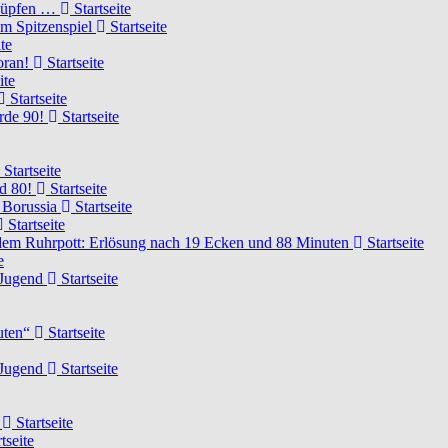
knüpfen …
Startseite
um Spitzenspiel
Startseite
te
voran!
Startseite
ite
Startseite
urde 90!
Startseite
Startseite
rd 80!
Startseite
 Borussia
Startseite
Startseite
dem Ruhrpott: Erlösung nach 19 Ecken und 88 Minuten
Startseite
e
-Jugend
Startseite
nuten“
Startseite
-Jugend
Startseite
d
Startseite
tseite