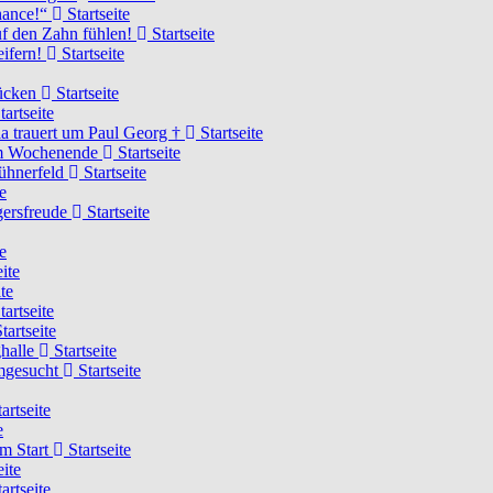
Chance!“
Startseite
uf den Zahn fühlen!
Startseite
eifern!
Startseite
rücken
Startseite
tartseite
a trauert um Paul Georg †
Startseite
hem Wochenende
Startseite
Hühnerfeld
Startseite
e
ägersfreude
Startseite
e
ite
te
tartseite
tartseite
ghalle
Startseite
imgesucht
Startseite
artseite
e
am Start
Startseite
eite
artseite