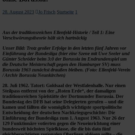
28. August 2023
Jo Frisch
Startseite
1
Aus der traditionsreichen Ellenfeld-Historie / Teil 1: Eine
Verschwörungstheorie hält sich hartnäckig
Unser Bild: Trotz großer Erfolge in den letzten fünf Jahren vor
Einführung der Bundesliga (hier eine Szene mit Uwe Seeler und
Günter Schröder beim 3:0 der Borussia im Endrundenspiel um
die Deutsche Meisterschaft gegen den Hamburger SV) muss
Borussia 1963 zunächst draußen bleiben. (Foto: Ellenfeld-Verein
/ Archiv Borussia Neunkirchen)
28. Juli 1962. Tatort: Goldsaal der Westfalenhalle. Nur einen
Steilpass entfernt von der „Roten Erde“, der damaligen
traditionsreichen Spielstätte der Dortmunder Borussia. Der
Bundestag des DFB hat seine Delegierten gerufen – und die
kamen und fällten die womöglich wichtigste sportpolitische
Entscheidung der deutschen Nachkriegsgeschichte: Die
Einführung der Bundesliga zum 1. August 1963. Nur 26 der
129 Funktionäre votierten gegen die Neueinrichtung einer
bundesweit höchsten Spielklasse, die die bis dato fünf
gleichberechtigten regionalen Oberligen ablösen sollte – die