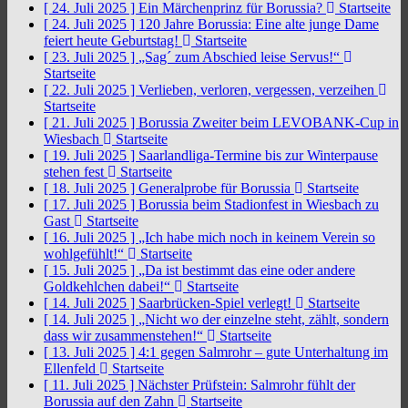
[ 24. Juli 2025 ]
Ein Märchenprinz für Borussia?
Startseite
[ 24. Juli 2025 ]
120 Jahre Borussia: Eine alte junge Dame
feiert heute Geburtstag!
Startseite
[ 23. Juli 2025 ]
„Sag´ zum Abschied leise Servus!“
Startseite
[ 22. Juli 2025 ]
Verlieben, verloren, vergessen, verzeihen
Startseite
[ 21. Juli 2025 ]
Borussia Zweiter beim LEVOBANK-Cup in
Wiesbach
Startseite
[ 19. Juli 2025 ]
Saarlandliga-Termine bis zur Winterpause
stehen fest
Startseite
[ 18. Juli 2025 ]
Generalprobe für Borussia
Startseite
[ 17. Juli 2025 ]
Borussia beim Stadionfest in Wiesbach zu
Gast
Startseite
[ 16. Juli 2025 ]
„Ich habe mich noch in keinem Verein so
wohlgefühlt!“
Startseite
[ 15. Juli 2025 ]
„Da ist bestimmt das eine oder andere
Goldkehlchen dabei!“
Startseite
[ 14. Juli 2025 ]
Saarbrücken-Spiel verlegt!
Startseite
[ 14. Juli 2025 ]
„Nicht wo der einzelne steht, zählt, sondern
dass wir zusammenstehen!“
Startseite
[ 13. Juli 2025 ]
4:1 gegen Salmrohr – gute Unterhaltung im
Ellenfeld
Startseite
[ 11. Juli 2025 ]
Nächster Prüfstein: Salmrohr fühlt der
Borussia auf den Zahn
Startseite