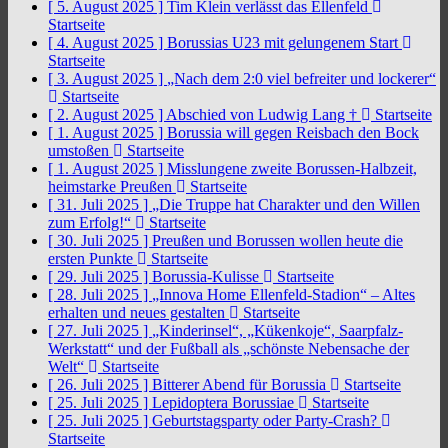
[ 5. August 2025 ]
Tim Klein verlässt das Ellenfeld
Startseite
[ 4. August 2025 ]
Borussias U23 mit gelungenem Start
Startseite
[ 3. August 2025 ]
„Nach dem 2:0 viel befreiter und lockerer“
Startseite
[ 2. August 2025 ]
Abschied von Ludwig Lang †
Startseite
[ 1. August 2025 ]
Borussia will gegen Reisbach den Bock
umstoßen
Startseite
[ 1. August 2025 ]
Misslungene zweite Borussen-Halbzeit,
heimstarke Preußen
Startseite
[ 31. Juli 2025 ]
„Die Truppe hat Charakter und den Willen
zum Erfolg!“
Startseite
[ 30. Juli 2025 ]
Preußen und Borussen wollen heute die
ersten Punkte
Startseite
[ 29. Juli 2025 ]
Borussia-Kulisse
Startseite
[ 28. Juli 2025 ]
„Innova Home Ellenfeld-Stadion“ – Altes
erhalten und neues gestalten
Startseite
[ 27. Juli 2025 ]
„Kinderinsel“, „Kükenkoje“, Saarpfalz-
Werkstatt“ und der Fußball als „schönste Nebensache der
Welt“
Startseite
[ 26. Juli 2025 ]
Bitterer Abend für Borussia
Startseite
[ 25. Juli 2025 ]
Lepidoptera Borussiae
Startseite
[ 25. Juli 2025 ]
Geburtstagsparty oder Party-Crash?
Startseite