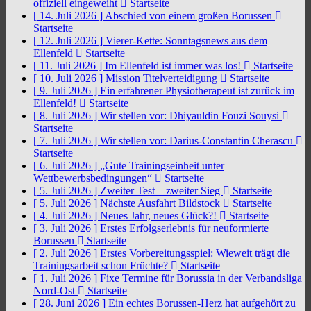
offiziell eingeweiht
Startseite
[ 14. Juli 2026 ]
Abschied von einem großen Borussen
Startseite
[ 12. Juli 2026 ]
Vierer-Kette: Sonntagsnews aus dem
Ellenfeld
Startseite
[ 11. Juli 2026 ]
Im Ellenfeld ist immer was los!
Startseite
[ 10. Juli 2026 ]
Mission Titelverteidigung
Startseite
[ 9. Juli 2026 ]
Ein erfahrener Physiotherapeut ist zurück im
Ellenfeld!
Startseite
[ 8. Juli 2026 ]
Wir stellen vor: Dhiyauldin Fouzi Souysi
Startseite
[ 7. Juli 2026 ]
Wir stellen vor: Darius-Constantin Cherascu
Startseite
[ 6. Juli 2026 ]
„Gute Trainingseinheit unter
Wettbewerbsbedingungen“
Startseite
[ 5. Juli 2026 ]
Zweiter Test – zweiter Sieg
Startseite
[ 5. Juli 2026 ]
Nächste Ausfahrt Bildstock
Startseite
[ 4. Juli 2026 ]
Neues Jahr, neues Glück?!
Startseite
[ 3. Juli 2026 ]
Erstes Erfolgserlebnis für neuformierte
Borussen
Startseite
[ 2. Juli 2026 ]
Erstes Vorbereitungsspiel: Wieweit trägt die
Trainingsarbeit schon Früchte?
Startseite
[ 1. Juli 2026 ]
Fixe Termine für Borussia in der Verbandsliga
Nord-Ost
Startseite
[ 28. Juni 2026 ]
Ein echtes Borussen-Herz hat aufgehört zu