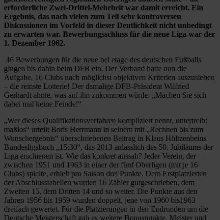
erforderliche Zwei-Drittel-Mehrheit war damit erreicht. Ein
Ergebnis, das nach vielen zum Teil sehr kontroversen
Diskussionen im Vorfeld in dieser Deutlichkeit nicht unbedingt
zu erwarten war. Bewerbungsschluss für die neue Liga war der
1. Dezember 1962.
46 Bewerbungen für die neue bel etage des deutschen Fußballs
gingen bis dahin beim DFB ein. Der Verband hatte nun die
Aufgabe, 16 Clubs nach möglichst objektiven Kriterien auszusieben
– die reinste Lotterie! Der damalige DFB-Präsident Wilfried
Gerhardt ahnte, was auf ihn zukommen würde: „Machen Sie sich
dabei mal keine Feinde!“
„Wer dieses Qualifikationsverfahren kompliziert nennt, untertreibt
maßlos“ urteilt Boris Herrmann in seinem mit „Rechnen bis zum
Wunschergebnis“ überschriebenen Beitrag in Klaus Höltzenbeins
Bundesligabuch „15:30“, das 2013 anlässlich des 50. Jubiläums der
Liga erschienen ist. Wie das konkret aussah? Jeder Verein, der
zwischen 1951 und 1963 in einer der fünf Oberligen (mit je 16
Clubs) spielte, erhielt pro Saison drei Punkte. Dem Erstplatzierten
der Abschlusstabellen wurden 16 Zähler gutgeschrieben, dem
Zweiten 15, dem Dritten 14 und so weiter. Die Punkte aus den
Jahren 1956 bis 1959 wurden doppelt, jene von 1960 bis1963
dreifach gewertet. Für die Platzierungen in den Endrunden um die
Deutsche Meisterschaft gab es weitere Bonuspunkte. Meister und