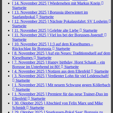
[ 14. November 2025 ]
Wiedersehen mit Markus Kneip
Startseite
[ 13. November 2025 ]
Borussia überwintert im
Saarlandpokal
Startseite
[ 12. November 2025 ]
Nächste Pokalausfahrt: SV Losheim
Startseite
[ 11. November 2025 ]
Gelebte alte Liebe
Startseite
[ 11. November 2025 ]
Viel los bei der Borussen-Jugend!
Startseite
[ 10. November 2025 ]
1:3 auf dem Kieselhumes –
Rückschlag für Borussia
Startseite
[ 8. November 2025 ]
Auf ein Neues: Traditionsduell auf dem
Kieselhumes
Startseite
[ 7. November 2025 ]
Happy birthday, Horst Schauß – ein
Borusse im Unterhemd ist 80!
Startseite
[ 4. November 2025 ]
Notizen aus dem Ellenfeld
Startseite
[ 3. November 2025 ]
Verdienter Lohn für viel Leidenschaft!
Startseite
[ 1. November 2025 ]
Mit neuem Schwung gegen Köllerbach
Startseite
[ 1. November 2025 ]
Premiere für das neue Trainer-Duo im
Ellenfeld
Startseite
[ 30. Oktober 2025 ]
Abschied von Felix Marx und Mike
Schmidt
Startseite
[ 29. Oktober 2025 ]
Sparkassen-Pokal Saar: Borussia zu