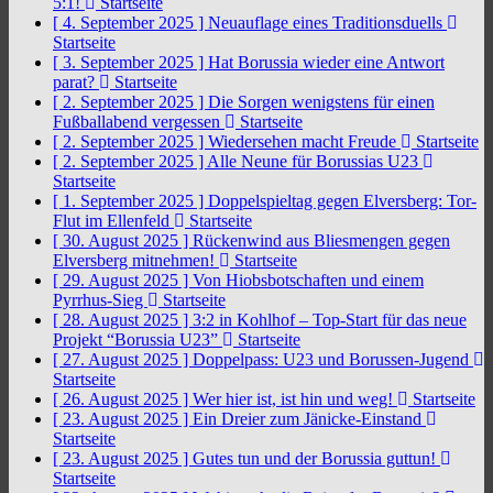
5:1!
Startseite
[ 4. September 2025 ]
Neuauflage eines Traditionsduells
Startseite
[ 3. September 2025 ]
Hat Borussia wieder eine Antwort
parat?
Startseite
[ 2. September 2025 ]
Die Sorgen wenigstens für einen
Fußballabend vergessen
Startseite
[ 2. September 2025 ]
Wiedersehen macht Freude
Startseite
[ 2. September 2025 ]
Alle Neune für Borussias U23
Startseite
[ 1. September 2025 ]
Doppelspieltag gegen Elversberg: Tor-
Flut im Ellenfeld
Startseite
[ 30. August 2025 ]
Rückenwind aus Bliesmengen gegen
Elversberg mitnehmen!
Startseite
[ 29. August 2025 ]
Von Hiobsbotschaften und einem
Pyrrhus-Sieg
Startseite
[ 28. August 2025 ]
3:2 in Kohlhof – Top-Start für das neue
Projekt “Borussia U23”
Startseite
[ 27. August 2025 ]
Doppelpass: U23 und Borussen-Jugend
Startseite
[ 26. August 2025 ]
Wer hier ist, ist hin und weg!
Startseite
[ 23. August 2025 ]
Ein Dreier zum Jänicke-Einstand
Startseite
[ 23. August 2025 ]
Gutes tun und der Borussia guttun!
Startseite