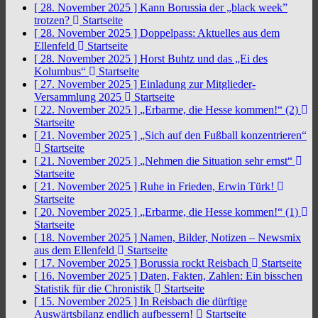
[ 28. November 2025 ]
Kann Borussia der „black week”
trotzen?
Startseite
[ 28. November 2025 ]
Doppelpass: Aktuelles aus dem
Ellenfeld
Startseite
[ 28. November 2025 ]
Horst Buhtz und das „Ei des
Kolumbus“
Startseite
[ 27. November 2025 ]
Einladung zur Mitglieder-
Versammlung 2025
Startseite
[ 22. November 2025 ]
„Erbarme, die Hesse kommen!“ (2)
Startseite
[ 21. November 2025 ]
„Sich auf den Fußball konzentrieren“
Startseite
[ 21. November 2025 ]
„Nehmen die Situation sehr ernst“
Startseite
[ 21. November 2025 ]
Ruhe in Frieden, Erwin Türk!
Startseite
[ 20. November 2025 ]
„Erbarme, die Hesse kommen!“ (1)
Startseite
[ 18. November 2025 ]
Namen, Bilder, Notizen – Newsmix
aus dem Ellenfeld
Startseite
[ 17. November 2025 ]
Borussia rockt Reisbach
Startseite
[ 16. November 2025 ]
Daten, Fakten, Zahlen: Ein bisschen
Statistik für die Chronistik
Startseite
[ 15. November 2025 ]
In Reisbach die dürftige
Auswärtsbilanz endlich aufbessern!
Startseite