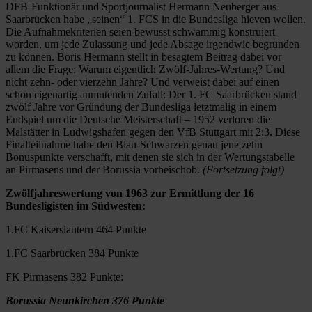
DFB-Funktionär und Sportjournalist Hermann Neuberger aus
Saarbrücken habe „seinen“ 1. FCS in die Bundesliga hieven wollen.
Die Aufnahmekriterien seien bewusst schwammig konstruiert
worden, um jede Zulassung und jede Absage irgendwie begründen
zu können. Boris Hermann stellt in besagtem Beitrag dabei vor
allem die Frage: Warum eigentlich Zwölf-Jahres-Wertung? Und
nicht zehn- oder vierzehn Jahre? Und verweist dabei auf einen
schon eigenartig anmutenden Zufall: Der 1. FC Saarbrücken stand
zwölf Jahre vor Gründung der Bundesliga letztmalig in einem
Endspiel um die Deutsche Meisterschaft – 1952 verloren die
Malstätter in Ludwigshafen gegen den VfB Stuttgart mit 2:3. Diese
Finalteilnahme habe den Blau-Schwarzen genau jene zehn
Bonuspunkte verschafft, mit denen sie sich in der Wertungstabelle
an Pirmasens und der Borussia vorbeischob.
(Fortsetzung folgt)
Zwölfjahreswertung von 1963 zur Ermittlung der 16
Bundesligisten im Südwesten:
1.FC Kaiserslautern 464 Punkte
1.FC Saarbrücken 384 Punkte
FK Pirmasens 382 Punkte:
Borussia Neunkirchen 376 Punkte