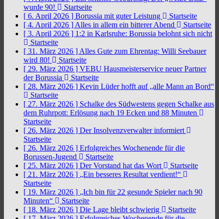
wurde 90!
Startseite
[ 6. April 2026 ]
Borussia mit guter Leistung
Startseite
[ 4. April 2026 ]
Alles in allem ein bitterer Abend
Startseite
[ 3. April 2026 ]
1:2 in Karlsruhe: Borussia belohnt sich nicht
Startseite
[ 31. März 2026 ]
Alles Gute zum Ehrentag: Willi Seebauer
wird 80!
Startseite
[ 29. März 2026 ]
VEBU Hausmeisterservice neuer Partner
der Borussia
Startseite
[ 28. März 2026 ]
Kevin Lüder hofft auf „alle Mann an Bord“
Startseite
[ 27. März 2026 ]
Schalke des Südwestens gegen Schalke aus
dem Ruhrpott: Erlösung nach 19 Ecken und 88 Minuten
Startseite
[ 26. März 2026 ]
Der Insolvenzverwalter informiert
Startseite
[ 26. März 2026 ]
Erfolgreiches Wochenende für die
Borussen-Jugend
Startseite
[ 25. März 2026 ]
Der Vorstand hat das Wort
Startseite
[ 21. März 2026 ]
„Ein besseres Resultat verdient!“
Startseite
[ 19. März 2026 ]
„Ich bin für 22 gesunde Spieler nach 90
Minuten“
Startseite
[ 18. März 2026 ]
Die Lage bleibt schwierig
Startseite
[ 17. März 2026 ]
Erfolgreiches Wochenende für die