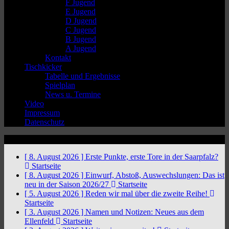
F Jugend
E Jugend
D Jugend
C Jugend
B Jugend
A Jugend
Kontakt
Tischkicker
Tabelle und Ergebnisse
Spielplan
News u. Termine
Video
Impressum
Datenschutz
News Ticker
[ 8. August 2026 ]
Erste Punkte, erste Tore in der Saarpfalz?
Startseite
[ 8. August 2026 ]
Einwurf, Abstoß, Auswechslungen: Das ist
neu in der Saison 2026/27
Startseite
[ 5. August 2026 ]
Reden wir mal über die zweite Reihe!
Startseite
[ 3. August 2026 ]
Namen und Notizen: Neues aus dem
Ellenfeld
Startseite