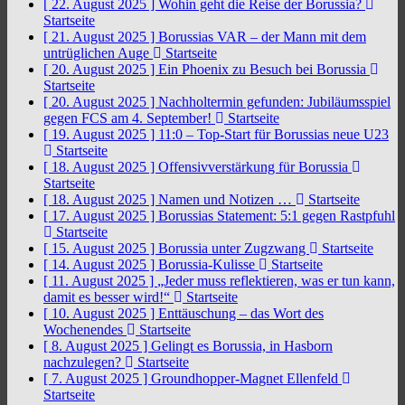
[ 22. August 2025 ]
Wohin geht die Reise der Borussia?
Startseite
[ 21. August 2025 ]
Borussias VAR – der Mann mit dem
untrüglichen Auge
Startseite
[ 20. August 2025 ]
Ein Phoenix zu Besuch bei Borussia
Startseite
[ 20. August 2025 ]
Nachholtermin gefunden: Jubiläumsspiel
gegen FCS am 4. September!
Startseite
[ 19. August 2025 ]
11:0 – Top-Start für Borussias neue U23
Startseite
[ 18. August 2025 ]
Offensivverstärkung für Borussia
Startseite
[ 18. August 2025 ]
Namen und Notizen …
Startseite
[ 17. August 2025 ]
Borussias Statement: 5:1 gegen Rastpfuhl
Startseite
[ 15. August 2025 ]
Borussia unter Zugzwang
Startseite
[ 14. August 2025 ]
Borussia-Kulisse
Startseite
[ 11. August 2025 ]
„Jeder muss reflektieren, was er tun kann,
damit es besser wird!“
Startseite
[ 10. August 2025 ]
Enttäuschung – das Wort des
Wochenendes
Startseite
[ 8. August 2025 ]
Gelingt es Borussia, in Hasborn
nachzulegen?
Startseite
[ 7. August 2025 ]
Groundhopper-Magnet Ellenfeld
Startseite