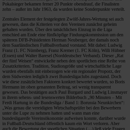
Pokalsieger bekamen ferner 20 Punkte obendrauf, die Finalisten
zehn – außer im Jahr 1963, da wurden keine Sonderpunkte verteilt.
Zentrales Element der festgelegten Zwölf-Jahres-Wertung sei auch
gewesen, dass die Kriterien vor den Vereinen zunächst geheim
gehalten wurden. Über den tatsächlichen Einzug in die Liga
entschied am Ende eine fünfköpfige Findungskommission um den
späteren DFB-Präsidenten Herman Neuberger, der damals noch
dem Saarländischen Fußballverband vorstand. Mit dabei: Ludwig
Franz (1. FC Nürnberg), Franz Kremer (1. FC Köln), Willi Hübner
(Essen) und Walter Baresel (Norddeutscher Verband). Dieser „Rat
der fünf Weisen“ entwickelte neben den sportlichen eine Reihe von
Zusatzkriterien. Tradition, Stadiongröße und wirtschaftliche Lage
wurden ebenfalls mit einbezogen wie ein regionaler Proporz, der
dem Südwesten lediglich zwei Bundesligaclubs zugestand. Doch
wie diese zusätzlichen Faktoren konkret bewertet wurden, so Boris
Hermann im oben genannten Beitrag, sei wenig transparent
gewesen. Das bestätigen auch Paul Burgard und Ludwig Linsmayer
in ihrem sehens- und lesenswerten Bilderbuch „90 Minuten – Mit
Ferdi Hartung in die Bundesliga / Band 1: Borussia Neunkirchen“:
„Was genau die vereidigten Wirtschaftsprüfer bei den Bewerbern
unter die Lupe zu nehmen hatten und wann man eine
bundesligareife Vereinsökonomie aufweisen konnte, darüber wurde
in Fußball-Deutschland öffentlich kaum ein Wort verloren. Aber
auch die Bewertung der sportlichen Situation (…) ließ viele Fragen