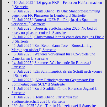
[ 10. Juli 2025 ]
1:6 gegen FKP – Fehler zu Helfern machen
Startseite
[ 9. Juli 2025 ]
Heute Abend, 19 Uhr: Standortbestimmung
gegen den FK Pirmasens in Lemberg
Startseite
[ 8. Juli 2025 ]
Borussia U23: Ein Projekt, das Spannung
verspricht!
Startseite
[ 7. Juli 2025 ]
Borussia Stadtchampion 2025: No bed of
roses, no pleasure cruise
Startseite
[ 6. Juli 2025 ]
Christmann-Hattrick ebnet den Weg ins Finale
Startseite
[ 5. Juli 2025 ]
Erst Beton, dann Tore – Borussia ringt
Marpingen nieder
Startseite
[ 5. Juli 2025 ]
Weiterer Vorverkauf für FCS-Spiele und
Dauerkarten
Startseite
[ 4. Juli 2025 ]
Strammes Wochenende für Borussia
Startseite
[ 3. Juli 2025 ]
Ein Schritt zurück als ein Schritt nach vorne?
Startseite
[ 2. Juli 2025 ]
„Vom Erfindergeist zur Gegenwart: Ein
Sommertag beim SCL“
Startseite
[ 1. Juli 2025 ]
Zwei Stadttitel für die Borussen-Jugend
Startseite
[ 1. Juli 2025 ]
Heute Abend Startschuss zur
Stadtmeisterschaft 2025
Startseite
[ 30. Juni 2025 ]
Acht Tore in Halbzeit zwei
Startseite