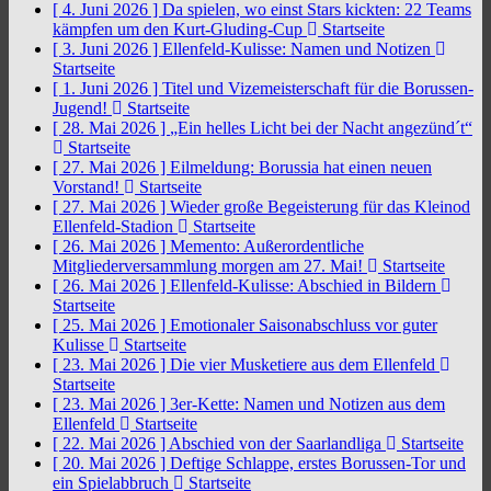
[ 4. Juni 2026 ]
Da spielen, wo einst Stars kickten: 22 Teams
kämpfen um den Kurt-Gluding-Cup
Startseite
[ 3. Juni 2026 ]
Ellenfeld-Kulisse: Namen und Notizen
Startseite
[ 1. Juni 2026 ]
Titel und Vizemeisterschaft für die Borussen-
Jugend!
Startseite
[ 28. Mai 2026 ]
„Ein helles Licht bei der Nacht angezünd´t“
Startseite
[ 27. Mai 2026 ]
Eilmeldung: Borussia hat einen neuen
Vorstand!
Startseite
[ 27. Mai 2026 ]
Wieder große Begeisterung für das Kleinod
Ellenfeld-Stadion
Startseite
[ 26. Mai 2026 ]
Memento: Außerordentliche
Mitgliederversammlung morgen am 27. Mai!
Startseite
[ 26. Mai 2026 ]
Ellenfeld-Kulisse: Abschied in Bildern
Startseite
[ 25. Mai 2026 ]
Emotionaler Saisonabschluss vor guter
Kulisse
Startseite
[ 23. Mai 2026 ]
Die vier Musketiere aus dem Ellenfeld
Startseite
[ 23. Mai 2026 ]
3er-Kette: Namen und Notizen aus dem
Ellenfeld
Startseite
[ 22. Mai 2026 ]
Abschied von der Saarlandliga
Startseite
[ 20. Mai 2026 ]
Deftige Schlappe, erstes Borussen-Tor und
ein Spielabbruch
Startseite