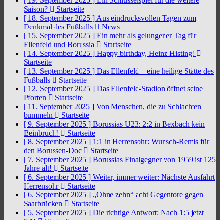
[ 19. September 2025 ]
Ein Schlüsselspiel für die weitere
Saison?
Startseite
[ 18. September 2025 ]
Aus eindrucksvollen Tagen zum
Denkmal des Fußballs
News
[ 15. September 2025 ]
Ein mehr als gelungener Tag für
Ellenfeld und Borussia
Startseite
[ 14. September 2025 ]
Happy birthday, Heinz Histing!
Startseite
[ 13. September 2025 ]
Das Ellenfeld – eine heilige Stätte des
Fußballs
Startseite
[ 12. September 2025 ]
Das Ellenfeld-Stadion öffnet seine
Pforten
Startseite
[ 11. September 2025 ]
Von Menschen, die zu Schlachten
bummeln
Startseite
[ 9. September 2025 ]
Borussias U23: 2:2 in Bexbach kein
Beinbruch!
Startseite
[ 8. September 2025 ]
1:1 in Herrensohr: Wunsch-Remis für
den Borussen-Doc
Startseite
[ 7. September 2025 ]
Borussias Finalgegner von 1959 ist 125
Jahre alt!
Startseite
[ 6. September 2025 ]
Weiter, immer weiter: Nächste Ausfahrt
Herrensohr
Startseite
[ 6. September 2025 ]
„Ohne zehn“ acht Gegentore gegen
Saarbrücken
Startseite
[ 5. September 2025 ]
Die richtige Antwort: Nach 1:5 jetzt