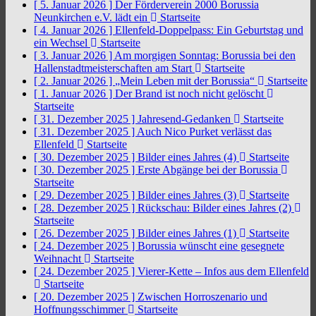
[ 5. Januar 2026 ]
Der Förderverein 2000 Borussia
Neunkirchen e.V. lädt ein
Startseite
[ 4. Januar 2026 ]
Ellenfeld-Doppelpass: Ein Geburtstag und
ein Wechsel
Startseite
[ 3. Januar 2026 ]
Am morgigen Sonntag: Borussia bei den
Hallenstadtmeisterschaften am Start
Startseite
[ 2. Januar 2026 ]
„Mein Leben mit der Borussia“
Startseite
[ 1. Januar 2026 ]
Der Brand ist noch nicht gelöscht
Startseite
[ 31. Dezember 2025 ]
Jahresend-Gedanken
Startseite
[ 31. Dezember 2025 ]
Auch Nico Purket verlässt das
Ellenfeld
Startseite
[ 30. Dezember 2025 ]
Bilder eines Jahres (4)
Startseite
[ 30. Dezember 2025 ]
Erste Abgänge bei der Borussia
Startseite
[ 29. Dezember 2025 ]
Bilder eines Jahres (3)
Startseite
[ 28. Dezember 2025 ]
Rückschau: Bilder eines Jahres (2)
Startseite
[ 26. Dezember 2025 ]
Bilder eines Jahres (1)
Startseite
[ 24. Dezember 2025 ]
Borussia wünscht eine gesegnete
Weihnacht
Startseite
[ 24. Dezember 2025 ]
Vierer-Kette – Infos aus dem Ellenfeld
Startseite
[ 20. Dezember 2025 ]
Zwischen Horroszenario und
Hoffnungsschimmer
Startseite