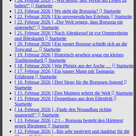
[ 24. Februar 2026 ]
„Will helfen, den Verein am Leben zu
halten!“
Startseite
[ 23. Februar 2026 ]
Wo steht die Borussia?
Startseite
[ 22. Februar 2026 ]
Ein unvergessliches Erlebnis
Startseite
[ 22. Februar 2026 ]
„Der Welt zeigen, dass Borussia nie
untergeht!“
Startseite
[ 21. Februar 2026 ]
Nach Altenkessel ist vor Ommersheim
und Blieskastel
Startseite
[ 20. Februar 2026 ]
Ein junger Borusse schießt sich an die
Torwand …
Startseite
[ 19. Februar 2026 ]
Historisch gesehen sogar ein kleines
Traditionsduell
Startseite
[ 18. Februar 2026 ]
Wie Phönix aus der Asche …
Startseite
[ 17. Februar 2026 ]
Ein junger Mann mit Tasmania-
Erfahrung
Startseite
[ 16. Februar 2026 ]
Drei Siege für die Borussen-Jugend
Startseite
[ 15. Februar 2026 ]
Den Mutigen gehört die Welt
Startseite
[ 15. Februar 2026 ]
Doppelpass aus dem Ellenfeld
Startseite
[ 14. Februar 2026 ]
„Finde den Neuaufbau richtig
spannend!“
Startseite
[ 13. Februar 2026 ]
2:1 – Borussia besteht den Härtetest
gegen Biesingen
Startseite
[ 12. Februar 2026 ]
„Bin sehr motiviert und dankbar für die