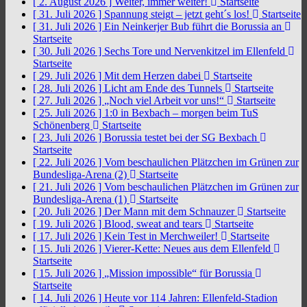
[ 2. August 2026 ]
Weiter, immer weiter!
Startseite
[ 31. Juli 2026 ]
Spannung steigt – jetzt geht´s los!
Startseite
[ 31. Juli 2026 ]
Ein Neinkerjer Bub führt die Borussia an
Startseite
[ 30. Juli 2026 ]
Sechs Tore und Nervenkitzel im Ellenfeld
Startseite
[ 29. Juli 2026 ]
Mit dem Herzen dabei
Startseite
[ 28. Juli 2026 ]
Licht am Ende des Tunnels
Startseite
[ 27. Juli 2026 ]
„Noch viel Arbeit vor uns!“
Startseite
[ 25. Juli 2026 ]
1:0 in Bexbach – morgen beim TuS
Schönenberg
Startseite
[ 23. Juli 2026 ]
Borussia testet bei der SG Bexbach
Startseite
[ 22. Juli 2026 ]
Vom beschaulichen Plätzchen im Grünen zur
Bundesliga-Arena (2)
Startseite
[ 21. Juli 2026 ]
Vom beschaulichen Plätzchen im Grünen zur
Bundesliga-Arena (1)
Startseite
[ 20. Juli 2026 ]
Der Mann mit dem Schnauzer
Startseite
[ 19. Juli 2026 ]
Blood, sweat and tears
Startseite
[ 17. Juli 2026 ]
Kein Test in Merchweiler!
Startseite
[ 15. Juli 2026 ]
Vierer-Kette: Neues aus dem Ellenfeld
Startseite
[ 15. Juli 2026 ]
„Mission impossible“ für Borussia
Startseite
[ 14. Juli 2026 ]
Heute vor 114 Jahren: Ellenfeld-Stadion