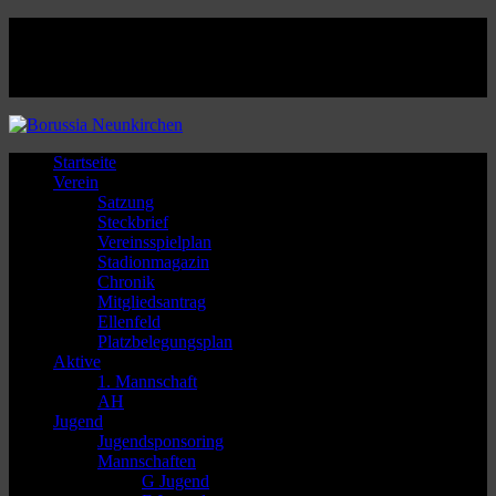
Facebook
Twitter
Instagram
Youtube
Startseite
Verein
Satzung
Steckbrief
Vereinsspielplan
Stadionmagazin
Chronik
Mitgliedsantrag
Ellenfeld
Platzbelegungsplan
Aktive
1. Mannschaft
AH
Jugend
Jugendsponsoring
Mannschaften
G Jugend