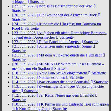
schlagen
Startseite
[ 27. Juni 2026 ]
Borussias Botschafter bei der WM
Startseite
[ 26. Juni 2026 ]
Die Gesundheit der Aktiven im Blick
Startseite
[ 24. Juni 2026 ]
Rund um die Uhr (fast) nur Borussia im
Kopf
Startseite
[ 23. Juni 2026 ]
Aufgeben gilt nicht: Hartnäckige Borussen-
Jugend gegen Auersmacher
Startseite
[ 22. Juni 2026 ]
Dicke Brocken im August
Startseite
[ 21. Juni 2026 ]
Schwitzen unter sengender Sonne
Startseite
[ 21. Juni 2026 ]
Mit dem Autokorso durch die Hüttestadt
Startseite
[ 20. Juni 2026 ]
MEMENTO: Wir feiern unser Ellenfeld –
mehr als nur ein Stadion
Startseite
[ 18. Juni 2026 ]
Neue Fan-Artikel eingetroffen!
Startseite
[ 16. Juni 2026 ]
Nomen est omen
Startseite
[ 14. Juni 2026 ]
Was erwartet die neue Borussia?
Startseite
[ 13. Juni 2026 ]
Zweimaliger Drei-Tore-Vorsprung reichte
nicht
Startseite
[ 12. Juni 2026 ]
3er-Kette: Neues aus dem Ellenfeld
Startseite
[ 10. Juni 2026 ]
FK Pirmasens und Eintracht Trier schnappen
sich Kurt-Gluding-Cup
Startseite