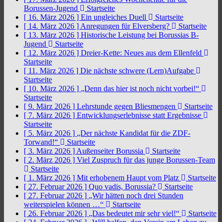
Borussen-Jugend
Startseite
[ 16. März 2026 ]
Ein ungleiches Duell
Startseite
[ 14. März 2026 ]
Anregungen für Elversberg?
Startseite
[ 13. März 2026 ]
Historische Leistung bei Borussias B-
Jugend
Startseite
[ 12. März 2026 ]
Dreier-Kette: Neues aus dem Ellenfeld
Startseite
[ 11. März 2026 ]
Die nächste schwere (Lern)Aufgabe
Startseite
[ 10. März 2026 ]
„Denn das hier ist noch nicht vorbei!“
Startseite
[ 9. März 2026 ]
Lehrstunde gegen Bliesmengen
Startseite
[ 7. März 2026 ]
Entwicklungserlebnisse statt Ergebnisse
Startseite
[ 5. März 2026 ]
„Der nächste Kandidat für die ZDF-
Torwand!“
Startseite
[ 3. März 2026 ]
Außenseiter Borussia
Startseite
[ 2. März 2026 ]
Viel Zuspruch für das junge Borussen-Team
Startseite
[ 1. März 2026 ]
Mit erhobenem Haupt vom Platz
Startseite
[ 27. Februar 2026 ]
Quo vadis, Borussia?
Startseite
[ 27. Februar 2026 ]
„Wir hätten noch drei Stunden
weiterspielen können …“
Startseite
[ 26. Februar 2026 ]
„Das bedeutet mir sehr viel!“
Startseite