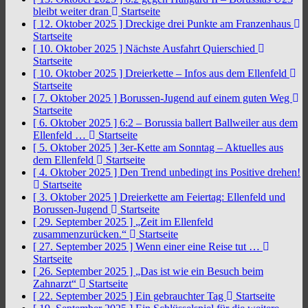
bleibt weiter dran
Startseite
[ 12. Oktober 2025 ]
Dreckige drei Punkte am Franzenhaus
Startseite
[ 10. Oktober 2025 ]
Nächste Ausfahrt Quierschied
Startseite
[ 10. Oktober 2025 ]
Dreierkette – Infos aus dem Ellenfeld
Startseite
[ 7. Oktober 2025 ]
Borussen-Jugend auf einem guten Weg
Startseite
[ 6. Oktober 2025 ]
6:2 – Borussia ballert Ballweiler aus dem
Ellenfeld …
Startseite
[ 5. Oktober 2025 ]
3er-Kette am Sonntag – Aktuelles aus
dem Ellenfeld
Startseite
[ 4. Oktober 2025 ]
Den Trend unbedingt ins Positive drehen!
Startseite
[ 3. Oktober 2025 ]
Dreierkette am Feiertag: Ellenfeld und
Borussen-Jugend
Startseite
[ 29. September 2025 ]
„Zeit im Ellenfeld
zusammenzurücken.“
Startseite
[ 27. September 2025 ]
Wenn einer eine Reise tut …
Startseite
[ 26. September 2025 ]
„Das ist wie ein Besuch beim
Zahnarzt“
Startseite
[ 22. September 2025 ]
Ein gebrauchter Tag
Startseite