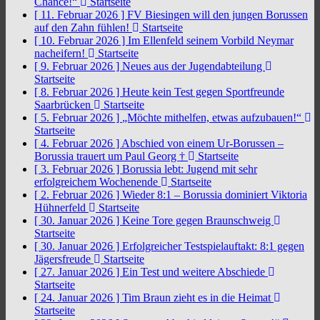
Chance!“
Startseite
[ 11. Februar 2026 ]
FV Biesingen will den jungen Borussen
auf den Zahn fühlen!
Startseite
[ 10. Februar 2026 ]
Im Ellenfeld seinem Vorbild Neymar
nacheifern!
Startseite
[ 9. Februar 2026 ]
Neues aus der Jugendabteilung
Startseite
[ 8. Februar 2026 ]
Heute kein Test gegen Sportfreunde
Saarbrücken
Startseite
[ 5. Februar 2026 ]
„Möchte mithelfen, etwas aufzubauen!“
Startseite
[ 4. Februar 2026 ]
Abschied von einem Ur-Borussen –
Borussia trauert um Paul Georg †
Startseite
[ 3. Februar 2026 ]
Borussia lebt: Jugend mit sehr
erfolgreichem Wochenende
Startseite
[ 2. Februar 2026 ]
Wieder 8:1 – Borussia dominiert Viktoria
Hühnerfeld
Startseite
[ 30. Januar 2026 ]
Keine Tore gegen Braunschweig
Startseite
[ 30. Januar 2026 ]
Erfolgreicher Testspielauftakt: 8:1 gegen
Jägersfreude
Startseite
[ 27. Januar 2026 ]
Ein Test und weitere Abschiede
Startseite
[ 24. Januar 2026 ]
Tim Braun zieht es in die Heimat
Startseite