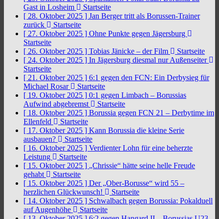
Gast in Losheim
Startseite
[ 28. Oktober 2025 ]
Jan Berger tritt als Borussen-Trainer
zurück
Startseite
[ 27. Oktober 2025 ]
Ohne Punkte gegen Jägersburg
Startseite
[ 26. Oktober 2025 ]
Tobias Jänicke – der Film
Startseite
[ 24. Oktober 2025 ]
In Jägersburg diesmal nur Außenseiter
Startseite
[ 21. Oktober 2025 ]
6:1 gegen den FCN: Ein Derbysieg für
Michael Rosar
Startseite
[ 19. Oktober 2025 ]
0:1 gegen Limbach – Borussias
Aufwind abgebremst
Startseite
[ 18. Oktober 2025 ]
Borussia gegen FCN 21 – Derbytime im
Ellenfeld
Startseite
[ 17. Oktober 2025 ]
Kann Borussia die kleine Serie
ausbauen?
Startseite
[ 16. Oktober 2025 ]
Verdienter Lohn für eine beherzte
Leistung
Startseite
[ 15. Oktober 2025 ]
„Chrissie“ hätte seine helle Freude
gehabt
Startseite
[ 15. Oktober 2025 ]
Der „Ober-Borusse“ wird 55 –
herzlichen Glückwunsch!
Startseite
[ 14. Oktober 2025 ]
Schwalbach gegen Borussia: Pokalduell
auf Augenhöhe
Startseite
[ 13. Oktober 2025 ]
6:2 gegen Hangard II – Borussias U23