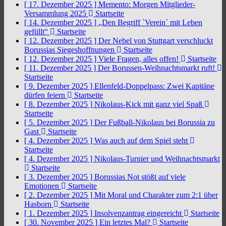
[ 17. Dezember 2025 ]
Memento: Morgen Mitglieder-
Versammlung 2025
Startseite
[ 14. Dezember 2025 ]
„Den Begriff `Verein´ mit Leben
gefüllt“
Startseite
[ 12. Dezember 2025 ]
Der Nebel von Stuttgart verschluckt
Borussias Siegeshoffnungen
Startseite
[ 12. Dezember 2025 ]
Viele Fragen, alles offen!
Startseite
[ 11. Dezember 2025 ]
Der Borussen-Weihnachtsmarkt ruft!
Startseite
[ 9. Dezember 2025 ]
Ellenfeld-Doppelpass: Zwei Kapitäne
dürfen feiern
Startseite
[ 8. Dezember 2025 ]
Nikolaus-Kick mit ganz viel Spaß
Startseite
[ 5. Dezember 2025 ]
Der Fußball-Nikolaus bei Borussia zu
Gast
Startseite
[ 4. Dezember 2025 ]
Was auch auf dem Spiel steht
Startseite
[ 4. Dezember 2025 ]
Nikolaus-Turnier und Weihnachtsmarkt
Startseite
[ 3. Dezember 2025 ]
Borussias Not stößt auf viele
Emotionen
Startseite
[ 2. Dezember 2025 ]
Mit Moral und Charakter zum 2:1 über
Hasborn
Startseite
[ 1. Dezember 2025 ]
Insolvenzantrag eingereicht
Startseite
[ 30. November 2025 ]
Ein letztes Mal?
Startseite