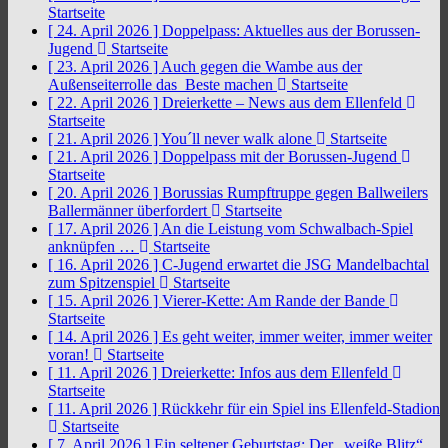
Startseite
[ 24. April 2026 ]
Doppelpass: Aktuelles aus der Borussen-
Jugend
Startseite
[ 23. April 2026 ]
Auch gegen die Wambe aus der
Außenseiterrolle das Beste machen
Startseite
[ 22. April 2026 ]
Dreierkette – News aus dem Ellenfeld
Startseite
[ 21. April 2026 ]
You´ll never walk alone
Startseite
[ 21. April 2026 ]
Doppelpass mit der Borussen-Jugend
Startseite
[ 20. April 2026 ]
Borussias Rumpftruppe gegen Ballweilers
Ballermänner überfordert
Startseite
[ 17. April 2026 ]
An die Leistung vom Schwalbach-Spiel
anknüpfen …
Startseite
[ 16. April 2026 ]
C-Jugend erwartet die JSG Mandelbachtal
zum Spitzenspiel
Startseite
[ 15. April 2026 ]
Vierer-Kette: Am Rande der Bande
Startseite
[ 14. April 2026 ]
Es geht weiter, immer weiter, immer weiter
voran!
Startseite
[ 11. April 2026 ]
Dreierkette: Infos aus dem Ellenfeld
Startseite
[ 11. April 2026 ]
Rückkehr für ein Spiel ins Ellenfeld-Stadion
Startseite
[ 7. April 2026 ]
Ein seltener Geburtstag: Der „weiße Blitz“