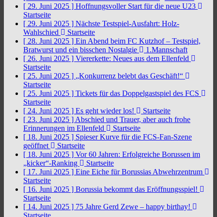
[ 29. Juni 2025 ]
Hoffnungsvoller Start für die neue U23
Startseite
[ 29. Juni 2025 ]
Nächste Testspiel-Ausfahrt: Holz-
Wahlschied
Startseite
[ 28. Juni 2025 ]
Ein Abend beim FC Kutzhof – Testspiel,
Bratwurst und ein bisschen Nostalgie
1.Mannschaft
[ 26. Juni 2025 ]
Viererkette: Neues aus dem Ellenfeld
Startseite
[ 25. Juni 2025 ]
„Konkurrenz belebt das Geschäft!“
Startseite
[ 25. Juni 2025 ]
Tickets für das Doppelgastspiel des FCS
Startseite
[ 24. Juni 2025 ]
Es geht wieder los!
Startseite
[ 23. Juni 2025 ]
Abschied und Trauer, aber auch frohe
Erinnerungen im Ellenfeld
Startseite
[ 18. Juni 2025 ]
Spieser Kurve für die FCS-Fan-Szene
geöffnet
Startseite
[ 18. Juni 2025 ]
Vor 60 Jahren: Erfolgreiche Borussen im
„kicker“-Ranking
Startseite
[ 17. Juni 2025 ]
Eine Eiche für Borussias Abwehrzentrum
Startseite
[ 16. Juni 2025 ]
Borussia bekommt das Eröffnungsspiel!
Startseite
[ 14. Juni 2025 ]
75 Jahre Gerd Zewe – happy birthay!
Startseite