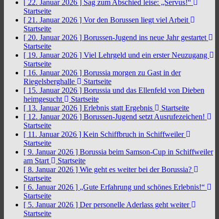
[ 22. Januar 2026 ]
Sag zum Abschied leise: „Servus!“
Startseite
[ 21. Januar 2026 ]
Vor den Borussen liegt viel Arbeit
Startseite
[ 20. Januar 2026 ]
Borussen-Jugend ins neue Jahr gestartet
Startseite
[ 19. Januar 2026 ]
Viel Lehrgeld und ein erster Neuzugang
Startseite
[ 16. Januar 2026 ]
Borussia morgen zu Gast in der
Riegelsberghalle
Startseite
[ 15. Januar 2026 ]
Borussia und das Ellenfeld von Dieben
heimgesucht
Startseite
[ 13. Januar 2026 ]
Erlebnis statt Ergebnis
Startseite
[ 12. Januar 2026 ]
Borussen-Jugend setzt Ausrufezeichen!
Startseite
[ 11. Januar 2026 ]
Kein Schiffbruch in Schiffweiler
Startseite
[ 9. Januar 2026 ]
Borussia beim Samson-Cup in Schiffweiler
am Start
Startseite
[ 8. Januar 2026 ]
Wie geht es weiter bei der Borussia?
Startseite
[ 6. Januar 2026 ]
„Gute Erfahrung und schönes Erlebnis!“
Startseite
[ 5. Januar 2026 ]
Der personelle Aderlass geht weiter
Startseite