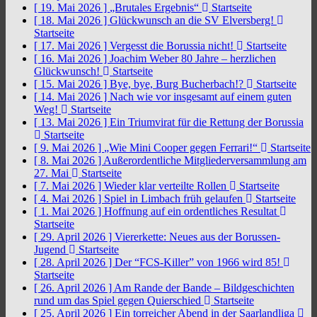
[ 19. Mai 2026 ]
„Brutales Ergebnis“
Startseite
[ 18. Mai 2026 ]
Glückwunsch an die SV Elversberg!
Startseite
[ 17. Mai 2026 ]
Vergesst die Borussia nicht!
Startseite
[ 16. Mai 2026 ]
Joachim Weber 80 Jahre – herzlichen
Glückwunsch!
Startseite
[ 15. Mai 2026 ]
Bye, bye, Burg Bucherbach!?
Startseite
[ 14. Mai 2026 ]
Nach wie vor insgesamt auf einem guten
Weg!
Startseite
[ 13. Mai 2026 ]
Ein Triumvirat für die Rettung der Borussia
Startseite
[ 9. Mai 2026 ]
„Wie Mini Cooper gegen Ferrari!“
Startseite
[ 8. Mai 2026 ]
Außerordentliche Mitgliederversammlung am
27. Mai
Startseite
[ 7. Mai 2026 ]
Wieder klar verteilte Rollen
Startseite
[ 4. Mai 2026 ]
Spiel in Limbach früh gelaufen
Startseite
[ 1. Mai 2026 ]
Hoffnung auf ein ordentliches Resultat
Startseite
[ 29. April 2026 ]
Viererkette: Neues aus der Borussen-
Jugend
Startseite
[ 28. April 2026 ]
Der “FCS-Killer” von 1966 wird 85!
Startseite
[ 26. April 2026 ]
Am Rande der Bande – Bildgeschichten
rund um das Spiel gegen Quierschied
Startseite
[ 25. April 2026 ]
Ein torreicher Abend in der Saarlandliga