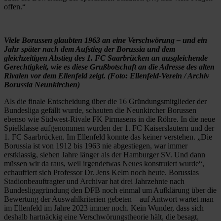
offen.“
Viele Borussen glaubten 1963 an eine Verschwörung – und ein
Jahr später nach dem Aufstieg der Borussia und dem
gleichzeitigen Abstieg des 1. FC Saarbrücken an ausgleichende
Gerechtigkeit, wie es diese Grußbotschaft an die Adresse des alten
Rivalen vor dem Ellenfeld zeigt. (Foto: Ellenfeld-Verein / Archiv
Borussia Neunkirchen)
Als die finale Entscheidung über die 16 Gründungsmitglieder der
Bundesliga gefällt wurde, schauten die Neunkircher Borussen
ebenso wie Südwest-Rivale FK Pirmasens in die Röhre. In die neue
Spielklasse aufgenommen wurden der 1. FC Kaiserslautern und der
1. FC Saarbrücken. Im Ellenfeld konnte das keiner verstehen. „Die
Borussia ist von 1912 bis 1963 nie abgestiegen, war immer
erstklassig, sieben Jahre länger als der Hamburger SV. Und dann
müssen wir da raus, weil irgendetwas Neues konstruiert wurde“,
echauffiert sich Professor Dr. Jens Kelm noch heute. Borussias
Stadionbeauftragter und Archivar hat drei Jahrzehnte nach
Bundesligagründung den DFB noch einmal um Aufklärung über die
Bewertung der Auswahlkriterien gebeten – auf Antwort wartet man
im Ellenfeld im Jahre 2023 immer noch. Kein Wunder, dass sich
deshalb hartnäckig eine Verschwörungstheorie hält, die besagt,