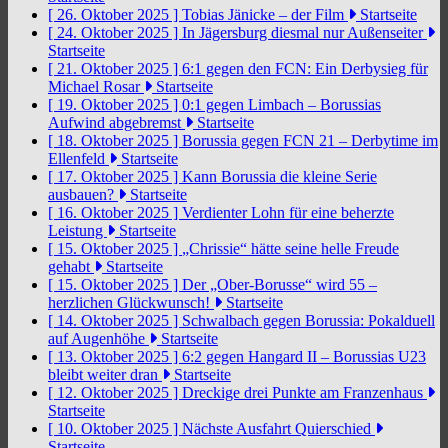
[ 26. Oktober 2025 ]
Tobias Jänicke – der Film
Startseite
[ 24. Oktober 2025 ]
In Jägersburg diesmal nur Außenseiter
Startseite
[ 21. Oktober 2025 ]
6:1 gegen den FCN: Ein Derbysieg für
Michael Rosar
Startseite
[ 19. Oktober 2025 ]
0:1 gegen Limbach – Borussias
Aufwind abgebremst
Startseite
[ 18. Oktober 2025 ]
Borussia gegen FCN 21 – Derbytime im
Ellenfeld
Startseite
[ 17. Oktober 2025 ]
Kann Borussia die kleine Serie
ausbauen?
Startseite
[ 16. Oktober 2025 ]
Verdienter Lohn für eine beherzte
Leistung
Startseite
[ 15. Oktober 2025 ]
„Chrissie“ hätte seine helle Freude
gehabt
Startseite
[ 15. Oktober 2025 ]
Der „Ober-Borusse“ wird 55 –
herzlichen Glückwunsch!
Startseite
[ 14. Oktober 2025 ]
Schwalbach gegen Borussia: Pokalduell
auf Augenhöhe
Startseite
[ 13. Oktober 2025 ]
6:2 gegen Hangard II – Borussias U23
bleibt weiter dran
Startseite
[ 12. Oktober 2025 ]
Dreckige drei Punkte am Franzenhaus
Startseite
[ 10. Oktober 2025 ]
Nächste Ausfahrt Quierschied
Startseite