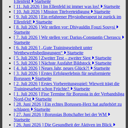
Ellenfeld
Startseite
[ 11. Juli 2026 ]
Im Ellenfeld ist immer was los!
Startseite
[ 10. Juli 2026 ]
Mission Titelverteidigung
Startseite
[ 9. Juli 2026 ]
Ein erfahrener Physiotherapeut ist zurück im
Ellenfeld!
Startseite
[ 8. Juli 2026 ]
Wir stellen vor: Dhiyauldin Fouzi Souysi
Startseite
[ 7. Juli 2026 ]
Wir stellen vor: Darius-Constantin Cherascu
Startseite
[ 6. Juli 2026 ]
„Gute Trainingseinheit unter
Wettbewerbsbedingungen“
Startseite
[ 5. Juli 2026 ]
Zweiter Test – zweiter Sieg
Startseite
[ 5. Juli 2026 ]
Nächste Ausfahrt Bildstock
Startseite
[ 4. Juli 2026 ]
Neues Jahr, neues Glück?!
Startseite
[ 3. Juli 2026 ]
Erstes Erfolgserlebnis für neuformierte
Borussen
Startseite
[ 2. Juli 2026 ]
Erstes Vorbereitungsspiel: Wieweit trägt die
Trainingsarbeit schon Früchte?
Startseite
[ 1. Juli 2026 ]
Fixe Termine für Borussia in der Verbandsliga
Nord-Ost
Startseite
[ 28. Juni 2026 ]
Ein echtes Borussen-Herz hat aufgehört zu
schlagen
Startseite
[ 27. Juni 2026 ]
Borussias Botschafter bei der WM
Startseite
[ 26. Juni 2026 ]
Die Gesundheit der Aktiven im Blick