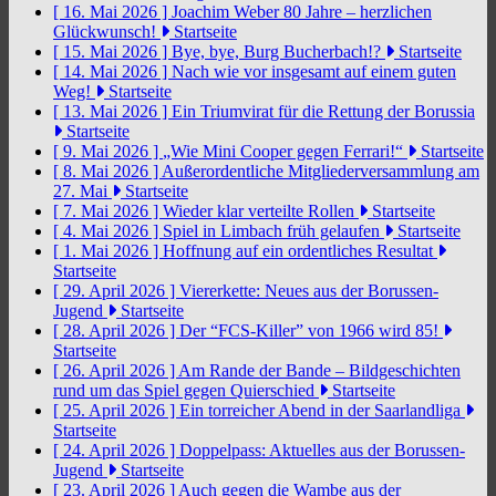
[ 16. Mai 2026 ]
Joachim Weber 80 Jahre – herzlichen
Glückwunsch!
Startseite
[ 15. Mai 2026 ]
Bye, bye, Burg Bucherbach!?
Startseite
[ 14. Mai 2026 ]
Nach wie vor insgesamt auf einem guten
Weg!
Startseite
[ 13. Mai 2026 ]
Ein Triumvirat für die Rettung der Borussia
Startseite
[ 9. Mai 2026 ]
„Wie Mini Cooper gegen Ferrari!“
Startseite
[ 8. Mai 2026 ]
Außerordentliche Mitgliederversammlung am
27. Mai
Startseite
[ 7. Mai 2026 ]
Wieder klar verteilte Rollen
Startseite
[ 4. Mai 2026 ]
Spiel in Limbach früh gelaufen
Startseite
[ 1. Mai 2026 ]
Hoffnung auf ein ordentliches Resultat
Startseite
[ 29. April 2026 ]
Viererkette: Neues aus der Borussen-
Jugend
Startseite
[ 28. April 2026 ]
Der “FCS-Killer” von 1966 wird 85!
Startseite
[ 26. April 2026 ]
Am Rande der Bande – Bildgeschichten
rund um das Spiel gegen Quierschied
Startseite
[ 25. April 2026 ]
Ein torreicher Abend in der Saarlandliga
Startseite
[ 24. April 2026 ]
Doppelpass: Aktuelles aus der Borussen-
Jugend
Startseite
[ 23. April 2026 ]
Auch gegen die Wambe aus der