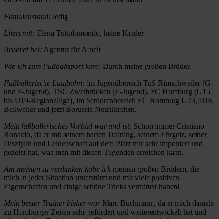
Familienstand:
ledig
Liiert mit:
Elena Tuttolomondo, keine Kinder
Arbeitet bei:
Agentur für Arbeit
Wie ich zum Fußballsport kam:
Durch meine großen Brüder.
Fußballerische Laufbahn:
Im Jugendbereich TuS Rimschweiler (G-
und F-Jugend), TSC Zweibrücken (E-Jugend), FC Homburg (U15
bis U19-Regionalliga), im Seniorenbereich FC Homburg U23, DJK
Ballweiler und jetzt Borussia Neunkirchen.
Mein fußballerisches Vorbild war und ist:
Schon immer Cristiano
Ronaldo, da er mit seinem harten Training, seinem Ehrgeiz, seiner
Disziplin und Leidenschaft auf dem Platz mir sehr imponiert und
gezeigt hat, was man mit diesen Tugenden erreichen kann.
Am meisten zu verdanken habe ich
meinen großen Brüdern, die
mich in jeder Situation unterstützt und mir viele positiven
Eigenschaften und einige schöne Tricks vermittelt haben!
Mein bester Trainer bisher war
Marc Buchmann, da er mich damals
zu Homburger Zeiten sehr gefördert und weiterentwickelt hat und