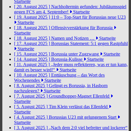
Startseite
[ 20. August 2025 ]
Nachholtermin gefunden: Jubiläumsspiel
gegen FCS am 4. September!
Startseite
[ 19. August 2025 ]
11:0 – Top-Start für Borussias neue U23
Startseite
[ 18. August 2025 ]
Offensivverstärkung für Borussia
Startseite
[ 18. August 2025 ]
Namen und Notizen …
Startseite
[ 17. August 2025 ]
Borussias Statement: 5:1 gegen Rastpfuhl
Startseite
[ 15. August 2025 ]
Borussia unter Zugzwang
Startseite
[ 14. August 2025 ]
Borussia-Kulisse
Startseite
[ 11. August 2025 ]
„Jeder muss reflektieren, was er tun kann,
damit es besser wird!“
Startseite
[ 10. August 2025 ]
Enttäuschung – das Wort des
Wochenendes
Startseite
[ 8. August 2025 ]
Gelingt es Borussia, in Hasborn
nachzulegen?
Startseite
[ 7. August 2025 ]
Groundhopper-Magnet Ellenfeld
Startseite
[ 5. August 2025 ]
Tim Klein verlässt das Ellenfeld
Startseite
[ 4. August 2025 ]
Borussias U23 mit gelungenem Start
Startseite
[ 3. August 2025 ]
„Nach dem 2:0 viel befreiter und lockerer“