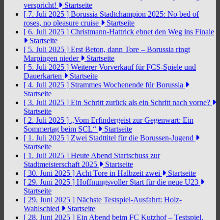
verspricht!
Startseite
[ 7. Juli 2025 ]
Borussia Stadtchampion 2025: No bed of
roses, no pleasure cruise
Startseite
[ 6. Juli 2025 ]
Christmann-Hattrick ebnet den Weg ins Finale
Startseite
[ 5. Juli 2025 ]
Erst Beton, dann Tore – Borussia ringt
Marpingen nieder
Startseite
[ 5. Juli 2025 ]
Weiterer Vorverkauf für FCS-Spiele und
Dauerkarten
Startseite
[ 4. Juli 2025 ]
Strammes Wochenende für Borussia
Startseite
[ 3. Juli 2025 ]
Ein Schritt zurück als ein Schritt nach vorne?
Startseite
[ 2. Juli 2025 ]
„Vom Erfindergeist zur Gegenwart: Ein
Sommertag beim SCL“
Startseite
[ 1. Juli 2025 ]
Zwei Stadttitel für die Borussen-Jugend
Startseite
[ 1. Juli 2025 ]
Heute Abend Startschuss zur
Stadtmeisterschaft 2025
Startseite
[ 30. Juni 2025 ]
Acht Tore in Halbzeit zwei
Startseite
[ 29. Juni 2025 ]
Hoffnungsvoller Start für die neue U23
Startseite
[ 29. Juni 2025 ]
Nächste Testspiel-Ausfahrt: Holz-
Wahlschied
Startseite
[ 28. Juni 2025 ]
Ein Abend beim FC Kutzhof – Testspiel,