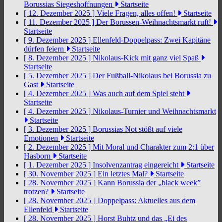
Borussias Siegeshoffnungen
Startseite
[ 12. Dezember 2025 ]
Viele Fragen, alles offen!
Startseite
[ 11. Dezember 2025 ]
Der Borussen-Weihnachtsmarkt ruft!
Startseite
[ 9. Dezember 2025 ]
Ellenfeld-Doppelpass: Zwei Kapitäne
dürfen feiern
Startseite
[ 8. Dezember 2025 ]
Nikolaus-Kick mit ganz viel Spaß
Startseite
[ 5. Dezember 2025 ]
Der Fußball-Nikolaus bei Borussia zu
Gast
Startseite
[ 4. Dezember 2025 ]
Was auch auf dem Spiel steht
Startseite
[ 4. Dezember 2025 ]
Nikolaus-Turnier und Weihnachtsmarkt
Startseite
[ 3. Dezember 2025 ]
Borussias Not stößt auf viele
Emotionen
Startseite
[ 2. Dezember 2025 ]
Mit Moral und Charakter zum 2:1 über
Hasborn
Startseite
[ 1. Dezember 2025 ]
Insolvenzantrag eingereicht
Startseite
[ 30. November 2025 ]
Ein letztes Mal?
Startseite
[ 28. November 2025 ]
Kann Borussia der „black week”
trotzen?
Startseite
[ 28. November 2025 ]
Doppelpass: Aktuelles aus dem
Ellenfeld
Startseite
[ 28. November 2025 ]
Horst Buhtz und das „Ei des