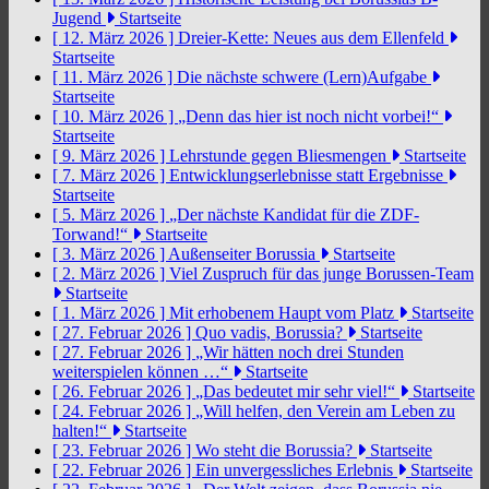
Jugend
Startseite
[ 12. März 2026 ]
Dreier-Kette: Neues aus dem Ellenfeld
Startseite
[ 11. März 2026 ]
Die nächste schwere (Lern)Aufgabe
Startseite
[ 10. März 2026 ]
„Denn das hier ist noch nicht vorbei!“
Startseite
[ 9. März 2026 ]
Lehrstunde gegen Bliesmengen
Startseite
[ 7. März 2026 ]
Entwicklungserlebnisse statt Ergebnisse
Startseite
[ 5. März 2026 ]
„Der nächste Kandidat für die ZDF-
Torwand!“
Startseite
[ 3. März 2026 ]
Außenseiter Borussia
Startseite
[ 2. März 2026 ]
Viel Zuspruch für das junge Borussen-Team
Startseite
[ 1. März 2026 ]
Mit erhobenem Haupt vom Platz
Startseite
[ 27. Februar 2026 ]
Quo vadis, Borussia?
Startseite
[ 27. Februar 2026 ]
„Wir hätten noch drei Stunden
weiterspielen können …“
Startseite
[ 26. Februar 2026 ]
„Das bedeutet mir sehr viel!“
Startseite
[ 24. Februar 2026 ]
„Will helfen, den Verein am Leben zu
halten!“
Startseite
[ 23. Februar 2026 ]
Wo steht die Borussia?
Startseite
[ 22. Februar 2026 ]
Ein unvergessliches Erlebnis
Startseite