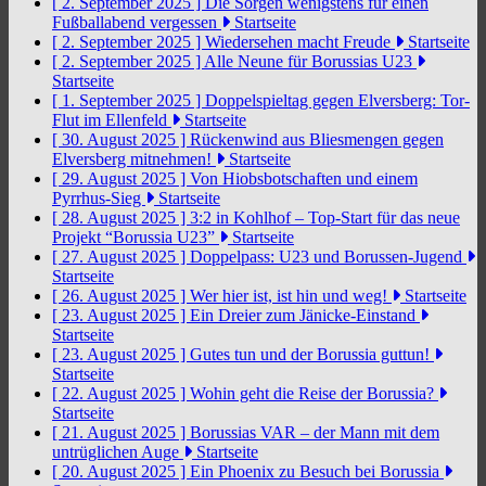
[ 2. September 2025 ]
Die Sorgen wenigstens für einen
Fußballabend vergessen
Startseite
[ 2. September 2025 ]
Wiedersehen macht Freude
Startseite
[ 2. September 2025 ]
Alle Neune für Borussias U23
Startseite
[ 1. September 2025 ]
Doppelspieltag gegen Elversberg: Tor-
Flut im Ellenfeld
Startseite
[ 30. August 2025 ]
Rückenwind aus Bliesmengen gegen
Elversberg mitnehmen!
Startseite
[ 29. August 2025 ]
Von Hiobsbotschaften und einem
Pyrrhus-Sieg
Startseite
[ 28. August 2025 ]
3:2 in Kohlhof – Top-Start für das neue
Projekt “Borussia U23”
Startseite
[ 27. August 2025 ]
Doppelpass: U23 und Borussen-Jugend
Startseite
[ 26. August 2025 ]
Wer hier ist, ist hin und weg!
Startseite
[ 23. August 2025 ]
Ein Dreier zum Jänicke-Einstand
Startseite
[ 23. August 2025 ]
Gutes tun und der Borussia guttun!
Startseite
[ 22. August 2025 ]
Wohin geht die Reise der Borussia?
Startseite
[ 21. August 2025 ]
Borussias VAR – der Mann mit dem
untrüglichen Auge
Startseite
[ 20. August 2025 ]
Ein Phoenix zu Besuch bei Borussia