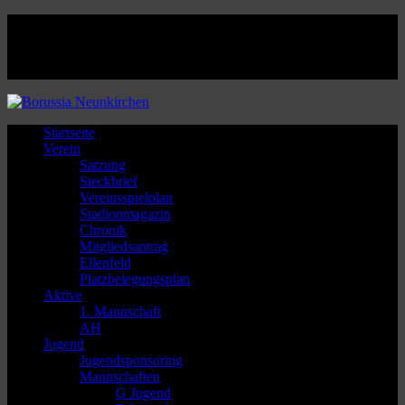
Facebook
Twitter
Instagram
Youtube
Startseite
Verein
Satzung
Steckbrief
Vereinsspielplan
Stadionmagazin
Chronik
Mitgliedsantrag
Ellenfeld
Platzbelegungsplan
Aktive
1. Mannschaft
AH
Jugend
Jugendsponsoring
Mannschaften
G Jugend