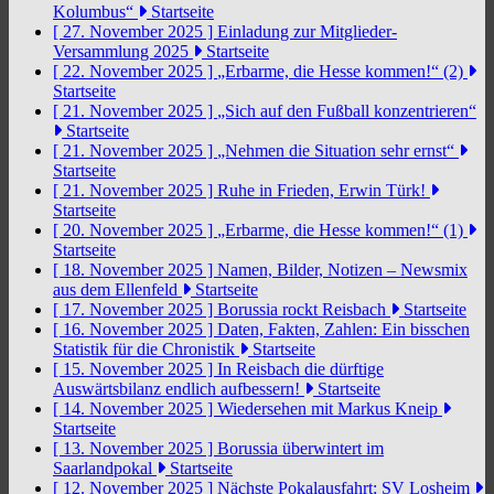
Kolumbus“
Startseite
[ 27. November 2025 ]
Einladung zur Mitglieder-
Versammlung 2025
Startseite
[ 22. November 2025 ]
„Erbarme, die Hesse kommen!“ (2)
Startseite
[ 21. November 2025 ]
„Sich auf den Fußball konzentrieren“
Startseite
[ 21. November 2025 ]
„Nehmen die Situation sehr ernst“
Startseite
[ 21. November 2025 ]
Ruhe in Frieden, Erwin Türk!
Startseite
[ 20. November 2025 ]
„Erbarme, die Hesse kommen!“ (1)
Startseite
[ 18. November 2025 ]
Namen, Bilder, Notizen – Newsmix
aus dem Ellenfeld
Startseite
[ 17. November 2025 ]
Borussia rockt Reisbach
Startseite
[ 16. November 2025 ]
Daten, Fakten, Zahlen: Ein bisschen
Statistik für die Chronistik
Startseite
[ 15. November 2025 ]
In Reisbach die dürftige
Auswärtsbilanz endlich aufbessern!
Startseite
[ 14. November 2025 ]
Wiedersehen mit Markus Kneip
Startseite
[ 13. November 2025 ]
Borussia überwintert im
Saarlandpokal
Startseite
[ 12. November 2025 ]
Nächste Pokalausfahrt: SV Losheim