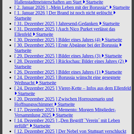
Hallenstadtmeisterschaften am Start
Startseite
[ 2. Januar 2026 ]
„Mein Leben mit der Borussia“
Startseite
[ 1. Januar 2026 ]
Der Brand ist noch nicht gelöscht
Startseite
[ 31. Dezember 2025 ]
Jahresend-Gedanken
Startseite
[ 31. Dezember 2025 ]
Auch Nico Purket verlässt das
Ellenfeld
Startseite
[ 30. Dezember 2025 ]
Bilder eines Jahres (4)
Startseite
[ 30. Dezember 2025 ]
Erste Abgänge bei der Borussia
Startseite
[ 29. Dezember 2025 ]
Bilder eines Jahres (3)
Startseite
[ 28. Dezember 2025 ]
Rückschau: Bilder eines Jahres (2)
Startseite
[ 26. Dezember 2025 ]
Bilder eines Jahres (1)
Startseite
[ 24. Dezember 2025 ]
Borussia wünscht eine gesegnete
Weihnacht
Startseite
[ 24. Dezember 2025 ]
Vierer-Kette – Infos aus dem Ellenfeld
Startseite
[ 20. Dezember 2025 ]
Zwischen Horroszenario und
Hoffnungsschimmer
Startseite
[ 17. Dezember 2025 ]
Memento: Morgen Mitglieder-
Versammlung 2025
Startseite
[ 14. Dezember 2025 ]
„Den Begriff `Verein´ mit Leben
gefüllt“
Startseite
[ 12. Dezember 2025 ]
Der Nebel von Stuttgart verschluckt