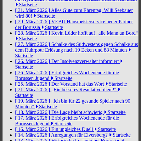
Startseite
[ 31. März 2026 ]
Alles Gute zum Ehrentag: Willi Seebauer
wird 80!
Startseite
[ 29. März 2026 ]
VEBU Hausmeisterservice neuer Partner
der Borussia
Startseite
[ 28. März 2026 ]
Kevin Lüder hofft auf „alle Mann an Bord“
Startseite
[ 27. März 2026 ]
Schalke des Südwestens gegen Schalke aus
dem Ruhrpott: Erlösung nach 19 Ecken und 88 Minuten
Startseite
[ 26. März 2026 ]
Der Insolvenzverwalter informiert
Startseite
[ 26. März 2026 ]
Erfolgreiches Wochenende für die
Borussen-Jugend
Startseite
[ 25. März 2026 ]
Der Vorstand hat das Wort
Startseite
[ 21. März 2026 ]
„Ein besseres Resultat verdient!“
Startseite
[ 19. März 2026 ]
„Ich bin für 22 gesunde Spieler nach 90
Minuten“
Startseite
[ 18. März 2026 ]
Die Lage bleibt schwierig
Startseite
[ 17. März 2026 ]
Erfolgreiches Wochenende für die
Borussen-Jugend
Startseite
[ 16. März 2026 ]
Ein ungleiches Duell
Startseite
[ 14. März 2026 ]
Anregungen für Elversberg?
Startseite
[ 13. März 2026 ]
Historische Leistung bei Borussias B-