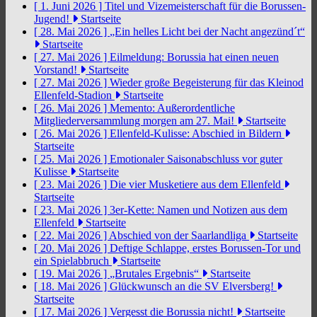
[ 1. Juni 2026 ]
Titel und Vizemeisterschaft für die Borussen-
Jugend!
Startseite
[ 28. Mai 2026 ]
„Ein helles Licht bei der Nacht angezünd´t“
Startseite
[ 27. Mai 2026 ]
Eilmeldung: Borussia hat einen neuen
Vorstand!
Startseite
[ 27. Mai 2026 ]
Wieder große Begeisterung für das Kleinod
Ellenfeld-Stadion
Startseite
[ 26. Mai 2026 ]
Memento: Außerordentliche
Mitgliederversammlung morgen am 27. Mai!
Startseite
[ 26. Mai 2026 ]
Ellenfeld-Kulisse: Abschied in Bildern
Startseite
[ 25. Mai 2026 ]
Emotionaler Saisonabschluss vor guter
Kulisse
Startseite
[ 23. Mai 2026 ]
Die vier Musketiere aus dem Ellenfeld
Startseite
[ 23. Mai 2026 ]
3er-Kette: Namen und Notizen aus dem
Ellenfeld
Startseite
[ 22. Mai 2026 ]
Abschied von der Saarlandliga
Startseite
[ 20. Mai 2026 ]
Deftige Schlappe, erstes Borussen-Tor und
ein Spielabbruch
Startseite
[ 19. Mai 2026 ]
„Brutales Ergebnis“
Startseite
[ 18. Mai 2026 ]
Glückwunsch an die SV Elversberg!
Startseite
[ 17. Mai 2026 ]
Vergesst die Borussia nicht!
Startseite