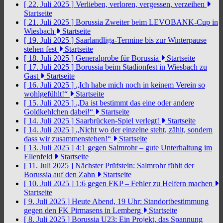
[ 22. Juli 2025 ]
Verlieben, verloren, vergessen, verzeihen
Startseite
[ 21. Juli 2025 ]
Borussia Zweiter beim LEVOBANK-Cup in
Wiesbach
Startseite
[ 19. Juli 2025 ]
Saarlandliga-Termine bis zur Winterpause
stehen fest
Startseite
[ 18. Juli 2025 ]
Generalprobe für Borussia
Startseite
[ 17. Juli 2025 ]
Borussia beim Stadionfest in Wiesbach zu
Gast
Startseite
[ 16. Juli 2025 ]
„Ich habe mich noch in keinem Verein so
wohlgefühlt!“
Startseite
[ 15. Juli 2025 ]
„Da ist bestimmt das eine oder andere
Goldkehlchen dabei!“
Startseite
[ 14. Juli 2025 ]
Saarbrücken-Spiel verlegt!
Startseite
[ 14. Juli 2025 ]
„Nicht wo der einzelne steht, zählt, sondern
dass wir zusammenstehen!“
Startseite
[ 13. Juli 2025 ]
4:1 gegen Salmrohr – gute Unterhaltung im
Ellenfeld
Startseite
[ 11. Juli 2025 ]
Nächster Prüfstein: Salmrohr fühlt der
Borussia auf den Zahn
Startseite
[ 10. Juli 2025 ]
1:6 gegen FKP – Fehler zu Helfern machen
Startseite
[ 9. Juli 2025 ]
Heute Abend, 19 Uhr: Standortbestimmung
gegen den FK Pirmasens in Lemberg
Startseite
[ 8. Juli 2025 ]
Borussia U23: Ein Projekt, das Spannung