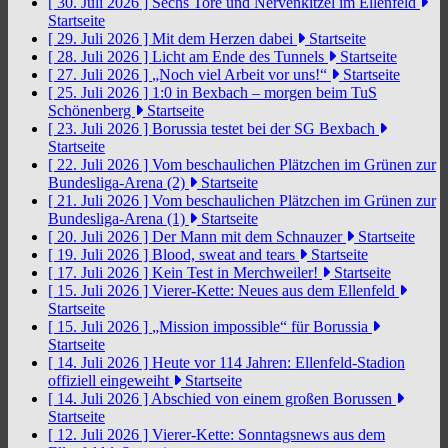
[ 30. Juli 2026 ]
Sechs Tore und Nervenkitzel im Ellenfeld
Startseite
[ 29. Juli 2026 ]
Mit dem Herzen dabei
Startseite
[ 28. Juli 2026 ]
Licht am Ende des Tunnels
Startseite
[ 27. Juli 2026 ]
„Noch viel Arbeit vor uns!“
Startseite
[ 25. Juli 2026 ]
1:0 in Bexbach – morgen beim TuS
Schönenberg
Startseite
[ 23. Juli 2026 ]
Borussia testet bei der SG Bexbach
Startseite
[ 22. Juli 2026 ]
Vom beschaulichen Plätzchen im Grünen zur
Bundesliga-Arena (2)
Startseite
[ 21. Juli 2026 ]
Vom beschaulichen Plätzchen im Grünen zur
Bundesliga-Arena (1)
Startseite
[ 20. Juli 2026 ]
Der Mann mit dem Schnauzer
Startseite
[ 19. Juli 2026 ]
Blood, sweat and tears
Startseite
[ 17. Juli 2026 ]
Kein Test in Merchweiler!
Startseite
[ 15. Juli 2026 ]
Vierer-Kette: Neues aus dem Ellenfeld
Startseite
[ 15. Juli 2026 ]
„Mission impossible“ für Borussia
Startseite
[ 14. Juli 2026 ]
Heute vor 114 Jahren: Ellenfeld-Stadion
offiziell eingeweiht
Startseite
[ 14. Juli 2026 ]
Abschied von einem großen Borussen
Startseite
[ 12. Juli 2026 ]
Vierer-Kette: Sonntagsnews aus dem