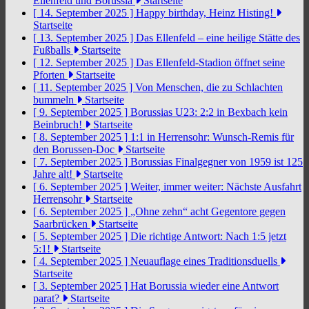
Ellenfeld und Borussia
Startseite
[ 14. September 2025 ]
Happy birthday, Heinz Histing!
Startseite
[ 13. September 2025 ]
Das Ellenfeld – eine heilige Stätte des
Fußballs
Startseite
[ 12. September 2025 ]
Das Ellenfeld-Stadion öffnet seine
Pforten
Startseite
[ 11. September 2025 ]
Von Menschen, die zu Schlachten
bummeln
Startseite
[ 9. September 2025 ]
Borussias U23: 2:2 in Bexbach kein
Beinbruch!
Startseite
[ 8. September 2025 ]
1:1 in Herrensohr: Wunsch-Remis für
den Borussen-Doc
Startseite
[ 7. September 2025 ]
Borussias Finalgegner von 1959 ist 125
Jahre alt!
Startseite
[ 6. September 2025 ]
Weiter, immer weiter: Nächste Ausfahrt
Herrensohr
Startseite
[ 6. September 2025 ]
„Ohne zehn“ acht Gegentore gegen
Saarbrücken
Startseite
[ 5. September 2025 ]
Die richtige Antwort: Nach 1:5 jetzt
5:1!
Startseite
[ 4. September 2025 ]
Neuauflage eines Traditionsduells
Startseite
[ 3. September 2025 ]
Hat Borussia wieder eine Antwort
parat?
Startseite