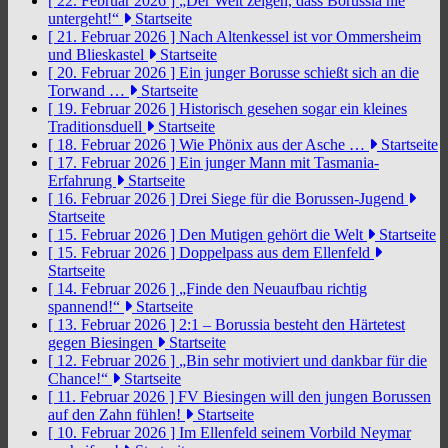
[ 22. Februar 2026 ]
„Der Welt zeigen, dass Borussia nie
untergeht!“
Startseite
[ 21. Februar 2026 ]
Nach Altenkessel ist vor Ommersheim
und Blieskastel
Startseite
[ 20. Februar 2026 ]
Ein junger Borusse schießt sich an die
Torwand …
Startseite
[ 19. Februar 2026 ]
Historisch gesehen sogar ein kleines
Traditionsduell
Startseite
[ 18. Februar 2026 ]
Wie Phönix aus der Asche …
Startseite
[ 17. Februar 2026 ]
Ein junger Mann mit Tasmania-
Erfahrung
Startseite
[ 16. Februar 2026 ]
Drei Siege für die Borussen-Jugend
Startseite
[ 15. Februar 2026 ]
Den Mutigen gehört die Welt
Startseite
[ 15. Februar 2026 ]
Doppelpass aus dem Ellenfeld
Startseite
[ 14. Februar 2026 ]
„Finde den Neuaufbau richtig
spannend!“
Startseite
[ 13. Februar 2026 ]
2:1 – Borussia besteht den Härtetest
gegen Biesingen
Startseite
[ 12. Februar 2026 ]
„Bin sehr motiviert und dankbar für die
Chance!“
Startseite
[ 11. Februar 2026 ]
FV Biesingen will den jungen Borussen
auf den Zahn fühlen!
Startseite
[ 10. Februar 2026 ]
Im Ellenfeld seinem Vorbild Neymar