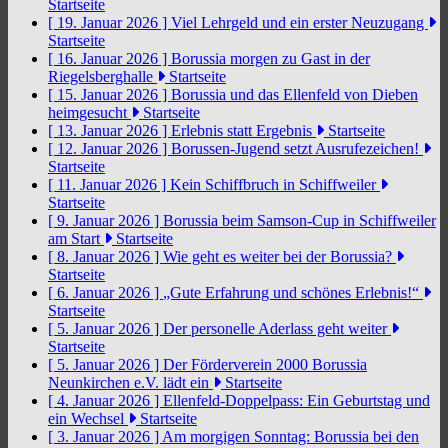
Startseite
[ 19. Januar 2026 ]
Viel Lehrgeld und ein erster Neuzugang
Startseite
[ 16. Januar 2026 ]
Borussia morgen zu Gast in der
Riegelsberghalle
Startseite
[ 15. Januar 2026 ]
Borussia und das Ellenfeld von Dieben
heimgesucht
Startseite
[ 13. Januar 2026 ]
Erlebnis statt Ergebnis
Startseite
[ 12. Januar 2026 ]
Borussen-Jugend setzt Ausrufezeichen!
Startseite
[ 11. Januar 2026 ]
Kein Schiffbruch in Schiffweiler
Startseite
[ 9. Januar 2026 ]
Borussia beim Samson-Cup in Schiffweiler
am Start
Startseite
[ 8. Januar 2026 ]
Wie geht es weiter bei der Borussia?
Startseite
[ 6. Januar 2026 ]
„Gute Erfahrung und schönes Erlebnis!“
Startseite
[ 5. Januar 2026 ]
Der personelle Aderlass geht weiter
Startseite
[ 5. Januar 2026 ]
Der Förderverein 2000 Borussia
Neunkirchen e.V. lädt ein
Startseite
[ 4. Januar 2026 ]
Ellenfeld-Doppelpass: Ein Geburtstag und
ein Wechsel
Startseite
[ 3. Januar 2026 ]
Am morgigen Sonntag: Borussia bei den