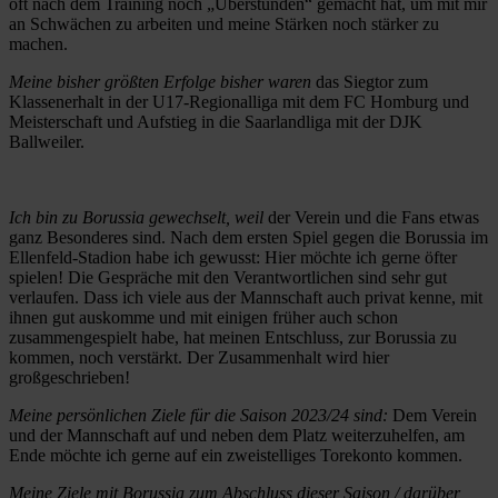
oft nach dem Training noch „Überstunden“ gemacht hat, um mit mir
an Schwächen zu arbeiten und meine Stärken noch stärker zu
machen.
Meine bisher größten Erfolge bisher waren
das Siegtor zum
Klassenerhalt in der U17-Regionalliga mit dem FC Homburg und
Meisterschaft und Aufstieg in die Saarlandliga mit der DJK
Ballweiler.
Ich bin zu Borussia gewechselt, weil
der Verein und die Fans etwas
ganz Besonderes sind. Nach dem ersten Spiel gegen die Borussia im
Ellenfeld-Stadion habe ich gewusst: Hier möchte ich gerne öfter
spielen! Die Gespräche mit den Verantwortlichen sind sehr gut
verlaufen. Dass ich viele aus der Mannschaft auch privat kenne, mit
ihnen gut auskomme und mit einigen früher auch schon
zusammengespielt habe, hat meinen Entschluss, zur Borussia zu
kommen, noch verstärkt. Der Zusammenhalt wird hier
großgeschrieben!
Meine persönlichen Ziele für die Saison 2023/24 sind:
Dem Verein
und der Mannschaft auf und neben dem Platz weiterzuhelfen, am
Ende möchte ich gerne auf ein zweistelliges Torekonto kommen.
Meine Ziele mit Borussia zum Abschluss dieser Saison / darüber