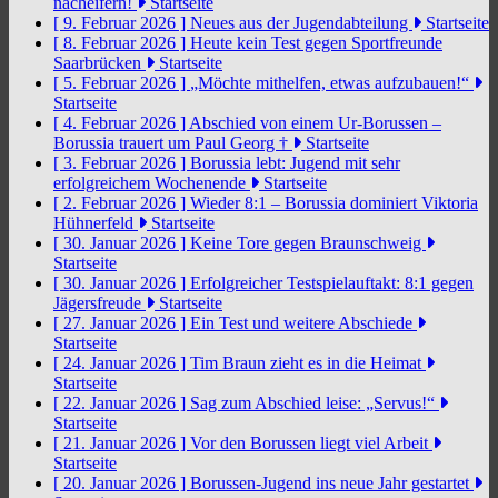
nacheifern!
Startseite
[ 9. Februar 2026 ]
Neues aus der Jugendabteilung
Startseite
[ 8. Februar 2026 ]
Heute kein Test gegen Sportfreunde
Saarbrücken
Startseite
[ 5. Februar 2026 ]
„Möchte mithelfen, etwas aufzubauen!“
Startseite
[ 4. Februar 2026 ]
Abschied von einem Ur-Borussen –
Borussia trauert um Paul Georg †
Startseite
[ 3. Februar 2026 ]
Borussia lebt: Jugend mit sehr
erfolgreichem Wochenende
Startseite
[ 2. Februar 2026 ]
Wieder 8:1 – Borussia dominiert Viktoria
Hühnerfeld
Startseite
[ 30. Januar 2026 ]
Keine Tore gegen Braunschweig
Startseite
[ 30. Januar 2026 ]
Erfolgreicher Testspielauftakt: 8:1 gegen
Jägersfreude
Startseite
[ 27. Januar 2026 ]
Ein Test und weitere Abschiede
Startseite
[ 24. Januar 2026 ]
Tim Braun zieht es in die Heimat
Startseite
[ 22. Januar 2026 ]
Sag zum Abschied leise: „Servus!“
Startseite
[ 21. Januar 2026 ]
Vor den Borussen liegt viel Arbeit
Startseite
[ 20. Januar 2026 ]
Borussen-Jugend ins neue Jahr gestartet