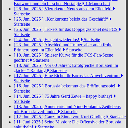
Bratwurst und ein bisschen Nostalgie
1.Mannschaft
[ 26. Juni 2025 ]
Viererkette: Neues aus dem Ellenfeld
Startseite
[ 25. Juni 2025 ]
„Konkurrenz belebt das Geschäft!“
Startseite
[ 25. Juni 2025 ]
Tickets für das Doppelgastspiel des FCS
Startseite
[ 24. Juni 2025 ]
Es geht wieder los!
Startseite
[ 23. Juni 2025 ]
Abschied und Trauer, aber auch frohe
Erinnerungen im Ellenfeld
Startseite
[ 18. Juni 2025 ]
Spieser Kurve für die FCS-Fan-Szene
geöffnet
Startseite
[ 18. Juni 2025 ]
Vor 60 Jahren: Erfolgreiche Borussen im
„kicker“-Ranking
Startseite
[ 17. Juni 2025 ]
Eine Eiche für Borussias Abwehrzentrum
Startseite
[ 16. Juni 2025 ]
Borussia bekommt das Eröffnungsspiel!
Startseite
[ 14. Juni 2025 ]
75 Jahre Gerd Zewe – happy birthay!
Startseite
[ 13. Juni 2025 ]
Annemarie und Nino Fontanin: Zeitlebens
mit Borussia verbunden
Startseite
[ 12. Juni 2025 ]
Ganz im Sinne von Kurt Gluding
Startseite
[ 11. Juni 2025 ]
Seine Mission: Die Offensive der Borussia
ankurbeln!
Startseite