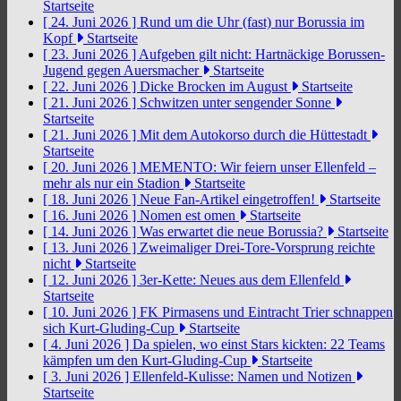
Startseite
[ 24. Juni 2026 ]
Rund um die Uhr (fast) nur Borussia im
Kopf
Startseite
[ 23. Juni 2026 ]
Aufgeben gilt nicht: Hartnäckige Borussen-
Jugend gegen Auersmacher
Startseite
[ 22. Juni 2026 ]
Dicke Brocken im August
Startseite
[ 21. Juni 2026 ]
Schwitzen unter sengender Sonne
Startseite
[ 21. Juni 2026 ]
Mit dem Autokorso durch die Hüttestadt
Startseite
[ 20. Juni 2026 ]
MEMENTO: Wir feiern unser Ellenfeld –
mehr als nur ein Stadion
Startseite
[ 18. Juni 2026 ]
Neue Fan-Artikel eingetroffen!
Startseite
[ 16. Juni 2026 ]
Nomen est omen
Startseite
[ 14. Juni 2026 ]
Was erwartet die neue Borussia?
Startseite
[ 13. Juni 2026 ]
Zweimaliger Drei-Tore-Vorsprung reichte
nicht
Startseite
[ 12. Juni 2026 ]
3er-Kette: Neues aus dem Ellenfeld
Startseite
[ 10. Juni 2026 ]
FK Pirmasens und Eintracht Trier schnappen
sich Kurt-Gluding-Cup
Startseite
[ 4. Juni 2026 ]
Da spielen, wo einst Stars kickten: 22 Teams
kämpfen um den Kurt-Gluding-Cup
Startseite
[ 3. Juni 2026 ]
Ellenfeld-Kulisse: Namen und Notizen
Startseite