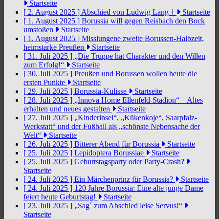
Startseite
[ 2. August 2025 ]
Abschied von Ludwig Lang †
Startseite
[ 1. August 2025 ]
Borussia will gegen Reisbach den Bock
umstoßen
Startseite
[ 1. August 2025 ]
Misslungene zweite Borussen-Halbzeit,
heimstarke Preußen
Startseite
[ 31. Juli 2025 ]
„Die Truppe hat Charakter und den Willen
zum Erfolg!“
Startseite
[ 30. Juli 2025 ]
Preußen und Borussen wollen heute die
ersten Punkte
Startseite
[ 29. Juli 2025 ]
Borussia-Kulisse
Startseite
[ 28. Juli 2025 ]
„Innova Home Ellenfeld-Stadion“ – Altes
erhalten und neues gestalten
Startseite
[ 27. Juli 2025 ]
„Kinderinsel“, „Kükenkoje“, Saarpfalz-
Werkstatt“ und der Fußball als „schönste Nebensache der
Welt“
Startseite
[ 26. Juli 2025 ]
Bitterer Abend für Borussia
Startseite
[ 25. Juli 2025 ]
Lepidoptera Borussiae
Startseite
[ 25. Juli 2025 ]
Geburtstagsparty oder Party-Crash?
Startseite
[ 24. Juli 2025 ]
Ein Märchenprinz für Borussia?
Startseite
[ 24. Juli 2025 ]
120 Jahre Borussia: Eine alte junge Dame
feiert heute Geburtstag!
Startseite
[ 23. Juli 2025 ]
„Sag´ zum Abschied leise Servus!“
Startseite