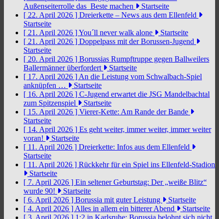
Außenseiterrolle das Beste machen
Startseite
[ 22. April 2026 ]
Dreierkette – News aus dem Ellenfeld
Startseite
[ 21. April 2026 ]
You´ll never walk alone
Startseite
[ 21. April 2026 ]
Doppelpass mit der Borussen-Jugend
Startseite
[ 20. April 2026 ]
Borussias Rumpftruppe gegen Ballweilers
Ballermänner überfordert
Startseite
[ 17. April 2026 ]
An die Leistung vom Schwalbach-Spiel
anknüpfen …
Startseite
[ 16. April 2026 ]
C-Jugend erwartet die JSG Mandelbachtal
zum Spitzenspiel
Startseite
[ 15. April 2026 ]
Vierer-Kette: Am Rande der Bande
Startseite
[ 14. April 2026 ]
Es geht weiter, immer weiter, immer weiter
voran!
Startseite
[ 11. April 2026 ]
Dreierkette: Infos aus dem Ellenfeld
Startseite
[ 11. April 2026 ]
Rückkehr für ein Spiel ins Ellenfeld-Stadion
Startseite
[ 7. April 2026 ]
Ein seltener Geburtstag: Der „weiße Blitz“
wurde 90!
Startseite
[ 6. April 2026 ]
Borussia mit guter Leistung
Startseite
[ 4. April 2026 ]
Alles in allem ein bitterer Abend
Startseite
[ 3. April 2026 ]
1:2 in Karlsruhe: Borussia belohnt sich nicht