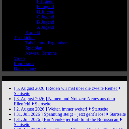
F Jugend
E Jugend
D Jugend
C Jugend
B Jugend
A Jugend
Kontakt
Tischkicker
Tabelle und Ergebnisse
Spielplan
News u. Termine
Video
Impressum
Datenschutz
News Ticker
[ 5. August 2026 ]
Reden wir mal über die zweite Reihe!
Startseite
[ 3. August 2026 ]
Namen und Notizen: Neues aus dem
Ellenfeld
Startseite
[ 2. August 2026 ]
Weiter, immer weiter!
Startseite
[ 31. Juli 2026 ]
Spannung steigt – jetzt geht´s los!
Startseite
[ 31. Juli 2026 ]
Ein Neinkerjer Bub führt die Borussia an
Startseite