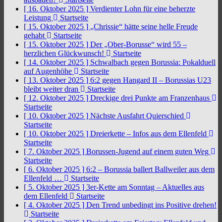
[ 16. Oktober 2025 ]
Verdienter Lohn für eine beherzte
Leistung
Startseite
[ 15. Oktober 2025 ]
„Chrissie“ hätte seine helle Freude
gehabt
Startseite
[ 15. Oktober 2025 ]
Der „Ober-Borusse“ wird 55 –
herzlichen Glückwunsch!
Startseite
[ 14. Oktober 2025 ]
Schwalbach gegen Borussia: Pokalduell
auf Augenhöhe
Startseite
[ 13. Oktober 2025 ]
6:2 gegen Hangard II – Borussias U23
bleibt weiter dran
Startseite
[ 12. Oktober 2025 ]
Dreckige drei Punkte am Franzenhaus
Startseite
[ 10. Oktober 2025 ]
Nächste Ausfahrt Quierschied
Startseite
[ 10. Oktober 2025 ]
Dreierkette – Infos aus dem Ellenfeld
Startseite
[ 7. Oktober 2025 ]
Borussen-Jugend auf einem guten Weg
Startseite
[ 6. Oktober 2025 ]
6:2 – Borussia ballert Ballweiler aus dem
Ellenfeld …
Startseite
[ 5. Oktober 2025 ]
3er-Kette am Sonntag – Aktuelles aus
dem Ellenfeld
Startseite
[ 4. Oktober 2025 ]
Den Trend unbedingt ins Positive drehen!
Startseite