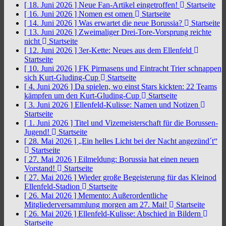
[ 18. Juni 2026 ]
Neue Fan-Artikel eingetroffen!
Startseite
[ 16. Juni 2026 ]
Nomen est omen
Startseite
[ 14. Juni 2026 ]
Was erwartet die neue Borussia?
Startseite
[ 13. Juni 2026 ]
Zweimaliger Drei-Tore-Vorsprung reichte
nicht
Startseite
[ 12. Juni 2026 ]
3er-Kette: Neues aus dem Ellenfeld
Startseite
[ 10. Juni 2026 ]
FK Pirmasens und Eintracht Trier schnappen
sich Kurt-Gluding-Cup
Startseite
[ 4. Juni 2026 ]
Da spielen, wo einst Stars kickten: 22 Teams
kämpfen um den Kurt-Gluding-Cup
Startseite
[ 3. Juni 2026 ]
Ellenfeld-Kulisse: Namen und Notizen
Startseite
[ 1. Juni 2026 ]
Titel und Vizemeisterschaft für die Borussen-
Jugend!
Startseite
[ 28. Mai 2026 ]
„Ein helles Licht bei der Nacht angezünd´t“
Startseite
[ 27. Mai 2026 ]
Eilmeldung: Borussia hat einen neuen
Vorstand!
Startseite
[ 27. Mai 2026 ]
Wieder große Begeisterung für das Kleinod
Ellenfeld-Stadion
Startseite
[ 26. Mai 2026 ]
Memento: Außerordentliche
Mitgliederversammlung morgen am 27. Mai!
Startseite
[ 26. Mai 2026 ]
Ellenfeld-Kulisse: Abschied in Bildern
Startseite