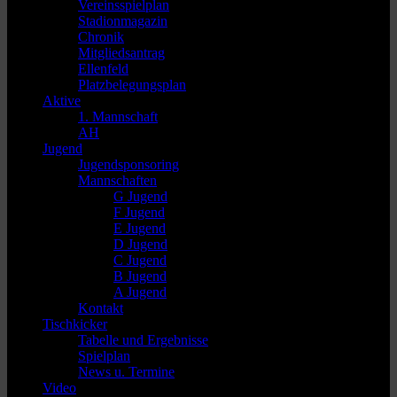
Vereinsspielplan
Stadionmagazin
Chronik
Mitgliedsantrag
Ellenfeld
Platzbelegungsplan
Aktive
1. Mannschaft
AH
Jugend
Jugendsponsoring
Mannschaften
G Jugend
F Jugend
E Jugend
D Jugend
C Jugend
B Jugend
A Jugend
Kontakt
Tischkicker
Tabelle und Ergebnisse
Spielplan
News u. Termine
Video