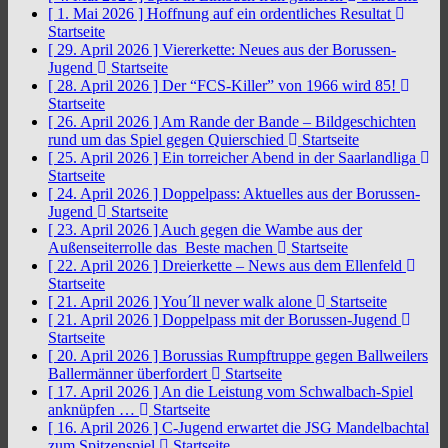
[ 1. Mai 2026 ]
Hoffnung auf ein ordentliches Resultat
Startseite
[ 29. April 2026 ]
Viererkette: Neues aus der Borussen-
Jugend
Startseite
[ 28. April 2026 ]
Der “FCS-Killer” von 1966 wird 85!
Startseite
[ 26. April 2026 ]
Am Rande der Bande – Bildgeschichten
rund um das Spiel gegen Quierschied
Startseite
[ 25. April 2026 ]
Ein torreicher Abend in der Saarlandliga
Startseite
[ 24. April 2026 ]
Doppelpass: Aktuelles aus der Borussen-
Jugend
Startseite
[ 23. April 2026 ]
Auch gegen die Wambe aus der
Außenseiterrolle das Beste machen
Startseite
[ 22. April 2026 ]
Dreierkette – News aus dem Ellenfeld
Startseite
[ 21. April 2026 ]
You´ll never walk alone
Startseite
[ 21. April 2026 ]
Doppelpass mit der Borussen-Jugend
Startseite
[ 20. April 2026 ]
Borussias Rumpftruppe gegen Ballweilers
Ballermänner überfordert
Startseite
[ 17. April 2026 ]
An die Leistung vom Schwalbach-Spiel
anknüpfen …
Startseite
[ 16. April 2026 ]
C-Jugend erwartet die JSG Mandelbachtal
zum Spitzenspiel
Startseite