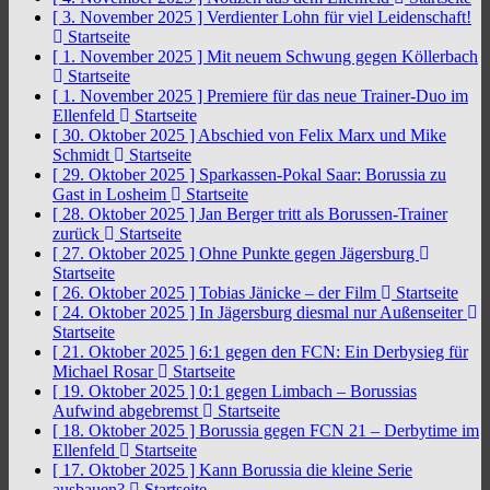
[ 3. November 2025 ]
Verdienter Lohn für viel Leidenschaft!
Startseite
[ 1. November 2025 ]
Mit neuem Schwung gegen Köllerbach
Startseite
[ 1. November 2025 ]
Premiere für das neue Trainer-Duo im
Ellenfeld
Startseite
[ 30. Oktober 2025 ]
Abschied von Felix Marx und Mike
Schmidt
Startseite
[ 29. Oktober 2025 ]
Sparkassen-Pokal Saar: Borussia zu
Gast in Losheim
Startseite
[ 28. Oktober 2025 ]
Jan Berger tritt als Borussen-Trainer
zurück
Startseite
[ 27. Oktober 2025 ]
Ohne Punkte gegen Jägersburg
Startseite
[ 26. Oktober 2025 ]
Tobias Jänicke – der Film
Startseite
[ 24. Oktober 2025 ]
In Jägersburg diesmal nur Außenseiter
Startseite
[ 21. Oktober 2025 ]
6:1 gegen den FCN: Ein Derbysieg für
Michael Rosar
Startseite
[ 19. Oktober 2025 ]
0:1 gegen Limbach – Borussias
Aufwind abgebremst
Startseite
[ 18. Oktober 2025 ]
Borussia gegen FCN 21 – Derbytime im
Ellenfeld
Startseite
[ 17. Oktober 2025 ]
Kann Borussia die kleine Serie
ausbauen?
Startseite