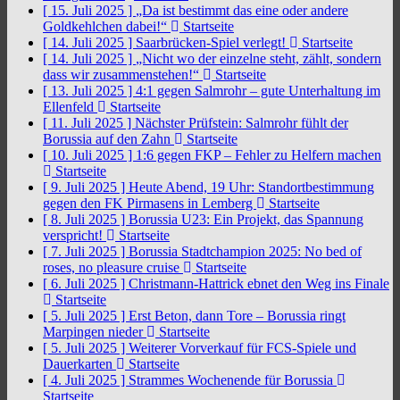
[ 15. Juli 2025 ]
„Da ist bestimmt das eine oder andere
Goldkehlchen dabei!“
Startseite
[ 14. Juli 2025 ]
Saarbrücken-Spiel verlegt!
Startseite
[ 14. Juli 2025 ]
„Nicht wo der einzelne steht, zählt, sondern
dass wir zusammenstehen!“
Startseite
[ 13. Juli 2025 ]
4:1 gegen Salmrohr – gute Unterhaltung im
Ellenfeld
Startseite
[ 11. Juli 2025 ]
Nächster Prüfstein: Salmrohr fühlt der
Borussia auf den Zahn
Startseite
[ 10. Juli 2025 ]
1:6 gegen FKP – Fehler zu Helfern machen
Startseite
[ 9. Juli 2025 ]
Heute Abend, 19 Uhr: Standortbestimmung
gegen den FK Pirmasens in Lemberg
Startseite
[ 8. Juli 2025 ]
Borussia U23: Ein Projekt, das Spannung
verspricht!
Startseite
[ 7. Juli 2025 ]
Borussia Stadtchampion 2025: No bed of
roses, no pleasure cruise
Startseite
[ 6. Juli 2025 ]
Christmann-Hattrick ebnet den Weg ins Finale
Startseite
[ 5. Juli 2025 ]
Erst Beton, dann Tore – Borussia ringt
Marpingen nieder
Startseite
[ 5. Juli 2025 ]
Weiterer Vorverkauf für FCS-Spiele und
Dauerkarten
Startseite
[ 4. Juli 2025 ]
Strammes Wochenende für Borussia
Startseite