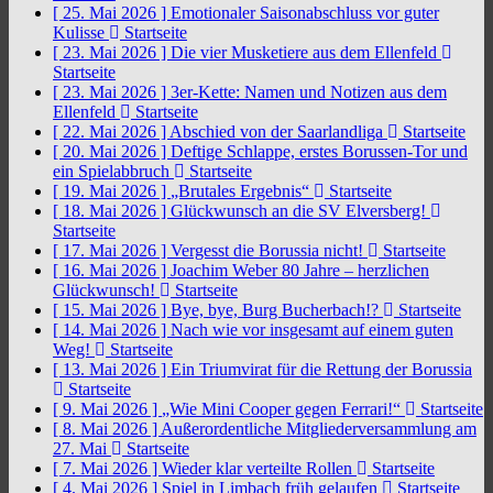
[ 25. Mai 2026 ]
Emotionaler Saisonabschluss vor guter
Kulisse
Startseite
[ 23. Mai 2026 ]
Die vier Musketiere aus dem Ellenfeld
Startseite
[ 23. Mai 2026 ]
3er-Kette: Namen und Notizen aus dem
Ellenfeld
Startseite
[ 22. Mai 2026 ]
Abschied von der Saarlandliga
Startseite
[ 20. Mai 2026 ]
Deftige Schlappe, erstes Borussen-Tor und
ein Spielabbruch
Startseite
[ 19. Mai 2026 ]
„Brutales Ergebnis“
Startseite
[ 18. Mai 2026 ]
Glückwunsch an die SV Elversberg!
Startseite
[ 17. Mai 2026 ]
Vergesst die Borussia nicht!
Startseite
[ 16. Mai 2026 ]
Joachim Weber 80 Jahre – herzlichen
Glückwunsch!
Startseite
[ 15. Mai 2026 ]
Bye, bye, Burg Bucherbach!?
Startseite
[ 14. Mai 2026 ]
Nach wie vor insgesamt auf einem guten
Weg!
Startseite
[ 13. Mai 2026 ]
Ein Triumvirat für die Rettung der Borussia
Startseite
[ 9. Mai 2026 ]
„Wie Mini Cooper gegen Ferrari!“
Startseite
[ 8. Mai 2026 ]
Außerordentliche Mitgliederversammlung am
27. Mai
Startseite
[ 7. Mai 2026 ]
Wieder klar verteilte Rollen
Startseite
[ 4. Mai 2026 ]
Spiel in Limbach früh gelaufen
Startseite