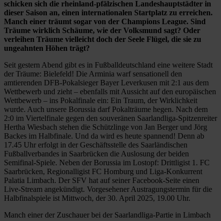
schicken sich die rheinland-pfälzischen Landeshauptstädter in
dieser Saison an, einen internationalen Startplatz zu erreichen.
Manch einer träumt sogar von der Champions League. Sind
Träume wirklich Schäume, wie der Volksmund sagt? Oder
verleihen Träume vielleicht doch der Seele Flügel, die sie zu
ungeahnten Höhen trägt?
Seit gestern Abend gibt es in Fußballdeutschland eine weitere Stadt
der Träume: Bielefeld! Die Arminia warf sensationell den
amtierenden DFB-Pokalsieger Bayer Leverkusen mit 2:1 aus dem
Wettbewerb und zieht – ebenfalls mit Aussicht auf den europäischen
Wettbewerb – ins Pokalfinale ein: Ein Traum, der Wirklichkeit
wurde. Auch unsere Borussia darf Pokalträume hegen. Nach dem
2:0 im Viertelfinale gegen den souveränen Saarlandliga-Spitzenreiter
Hertha Wiesbach stehen die Schützlinge von Jan Berger und Jörg
Backes im Halbfinale. Und da wird es heute spannend! Denn ab
17.45 Uhr erfolgt in der Geschäftsstelle des Saarländischen
Fußballverbandes in Saarbrücken die Auslosung der beiden
Semifinal-Spiele. Neben der Borussia im Lostopf: Drittligist 1. FC
Saarbrücken, Regionalligist FC Homburg und Liga-Konkurrent
Palatia Limbach. Der SFV hat auf seiner Facebook-Seite einen
Live-Stream angekündigt. Vorgesehener Austragungstermin für die
Halbfinalspiele ist Mittwoch, der 30. April 2025, 19.00 Uhr.
Manch einer der Zuschauer bei der Saarlandliga-Partie in Limbach