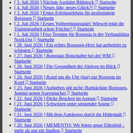
[ 5. Juli 2026 ]
Nächste Ausfahrt Bildstock
Startseite
[ 4. Juli 2026 ]
Neues Jahr, neues Glück?!
Startseite
[ 3. Juli 2026 ]
Erstes Erfolgserlebnis für neuformierte
Borussen
Startseite
[ 2. Juli 2026 ]
Erstes Vorbereitungsspiel: Wieweit trägt die
Trainingsarbeit schon Früchte?
Startseite
[ 1. Juli 2026 ]
Fixe Termine für Borussia in der Verbandsliga
Nord-Ost
Startseite
[ 28. Juni 2026 ]
Ein echtes Borussen-Herz hat aufgehört zu
schlagen
Startseite
[ 27. Juni 2026 ]
Borussias Botschafter bei der WM
Startseite
[ 26. Juni 2026 ]
Die Gesundheit der Aktiven im Blick
Startseite
[ 24. Juni 2026 ]
Rund um die Uhr (fast) nur Borussia im
Kopf
Startseite
[ 23. Juni 2026 ]
Aufgeben gilt nicht: Hartnäckige Borussen-
Jugend gegen Auersmacher
Startseite
[ 22. Juni 2026 ]
Dicke Brocken im August
Startseite
[ 21. Juni 2026 ]
Schwitzen unter sengender Sonne
Startseite
[ 21. Juni 2026 ]
Mit dem Autokorso durch die Hüttestadt
Startseite
[ 20. Juni 2026 ]
MEMENTO: Wir feiern unser Ellenfeld –
mehr als nur ein Stadion
Startseite