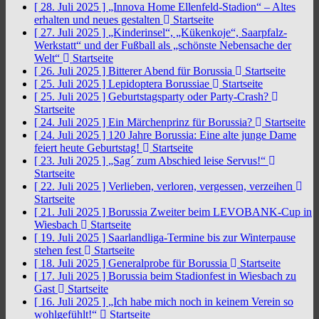
[ 28. Juli 2025 ]
„Innova Home Ellenfeld-Stadion“ – Altes
erhalten und neues gestalten
Startseite
[ 27. Juli 2025 ]
„Kinderinsel“, „Kükenkoje“, Saarpfalz-
Werkstatt“ und der Fußball als „schönste Nebensache der
Welt“
Startseite
[ 26. Juli 2025 ]
Bitterer Abend für Borussia
Startseite
[ 25. Juli 2025 ]
Lepidoptera Borussiae
Startseite
[ 25. Juli 2025 ]
Geburtstagsparty oder Party-Crash?
Startseite
[ 24. Juli 2025 ]
Ein Märchenprinz für Borussia?
Startseite
[ 24. Juli 2025 ]
120 Jahre Borussia: Eine alte junge Dame
feiert heute Geburtstag!
Startseite
[ 23. Juli 2025 ]
„Sag´ zum Abschied leise Servus!“
Startseite
[ 22. Juli 2025 ]
Verlieben, verloren, vergessen, verzeihen
Startseite
[ 21. Juli 2025 ]
Borussia Zweiter beim LEVOBANK-Cup in
Wiesbach
Startseite
[ 19. Juli 2025 ]
Saarlandliga-Termine bis zur Winterpause
stehen fest
Startseite
[ 18. Juli 2025 ]
Generalprobe für Borussia
Startseite
[ 17. Juli 2025 ]
Borussia beim Stadionfest in Wiesbach zu
Gast
Startseite
[ 16. Juli 2025 ]
„Ich habe mich noch in keinem Verein so
wohlgefühlt!“
Startseite