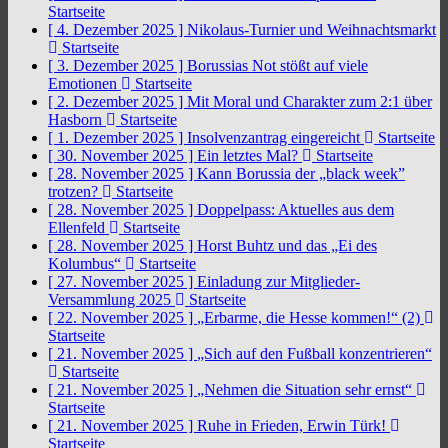
Startseite
[ 4. Dezember 2025 ]
Nikolaus-Turnier und Weihnachtsmarkt
Startseite
[ 3. Dezember 2025 ]
Borussias Not stößt auf viele
Emotionen
Startseite
[ 2. Dezember 2025 ]
Mit Moral und Charakter zum 2:1 über
Hasborn
Startseite
[ 1. Dezember 2025 ]
Insolvenzantrag eingereicht
Startseite
[ 30. November 2025 ]
Ein letztes Mal?
Startseite
[ 28. November 2025 ]
Kann Borussia der „black week”
trotzen?
Startseite
[ 28. November 2025 ]
Doppelpass: Aktuelles aus dem
Ellenfeld
Startseite
[ 28. November 2025 ]
Horst Buhtz und das „Ei des
Kolumbus“
Startseite
[ 27. November 2025 ]
Einladung zur Mitglieder-
Versammlung 2025
Startseite
[ 22. November 2025 ]
„Erbarme, die Hesse kommen!“ (2)
Startseite
[ 21. November 2025 ]
„Sich auf den Fußball konzentrieren“
Startseite
[ 21. November 2025 ]
„Nehmen die Situation sehr ernst“
Startseite
[ 21. November 2025 ]
Ruhe in Frieden, Erwin Türk!
Startseite