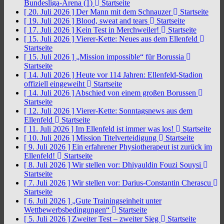
Bundesliga-Arena (1)
Startseite
[ 20. Juli 2026 ]
Der Mann mit dem Schnauzer
Startseite
[ 19. Juli 2026 ]
Blood, sweat and tears
Startseite
[ 17. Juli 2026 ]
Kein Test in Merchweiler!
Startseite
[ 15. Juli 2026 ]
Vierer-Kette: Neues aus dem Ellenfeld
Startseite
[ 15. Juli 2026 ]
„Mission impossible“ für Borussia
Startseite
[ 14. Juli 2026 ]
Heute vor 114 Jahren: Ellenfeld-Stadion
offiziell eingeweiht
Startseite
[ 14. Juli 2026 ]
Abschied von einem großen Borussen
Startseite
[ 12. Juli 2026 ]
Vierer-Kette: Sonntagsnews aus dem
Ellenfeld
Startseite
[ 11. Juli 2026 ]
Im Ellenfeld ist immer was los!
Startseite
[ 10. Juli 2026 ]
Mission Titelverteidigung
Startseite
[ 9. Juli 2026 ]
Ein erfahrener Physiotherapeut ist zurück im
Ellenfeld!
Startseite
[ 8. Juli 2026 ]
Wir stellen vor: Dhiyauldin Fouzi Souysi
Startseite
[ 7. Juli 2026 ]
Wir stellen vor: Darius-Constantin Cherascu
Startseite
[ 6. Juli 2026 ]
„Gute Trainingseinheit unter
Wettbewerbsbedingungen“
Startseite
[ 5. Juli 2026 ]
Zweiter Test – zweiter Sieg
Startseite