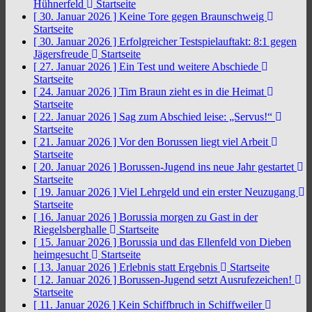
Hühnerfeld
Startseite
[ 30. Januar 2026 ]
Keine Tore gegen Braunschweig
Startseite
[ 30. Januar 2026 ]
Erfolgreicher Testspielauftakt: 8:1 gegen
Jägersfreude
Startseite
[ 27. Januar 2026 ]
Ein Test und weitere Abschiede
Startseite
[ 24. Januar 2026 ]
Tim Braun zieht es in die Heimat
Startseite
[ 22. Januar 2026 ]
Sag zum Abschied leise: „Servus!“
Startseite
[ 21. Januar 2026 ]
Vor den Borussen liegt viel Arbeit
Startseite
[ 20. Januar 2026 ]
Borussen-Jugend ins neue Jahr gestartet
Startseite
[ 19. Januar 2026 ]
Viel Lehrgeld und ein erster Neuzugang
Startseite
[ 16. Januar 2026 ]
Borussia morgen zu Gast in der
Riegelsberghalle
Startseite
[ 15. Januar 2026 ]
Borussia und das Ellenfeld von Dieben
heimgesucht
Startseite
[ 13. Januar 2026 ]
Erlebnis statt Ergebnis
Startseite
[ 12. Januar 2026 ]
Borussen-Jugend setzt Ausrufezeichen!
Startseite
[ 11. Januar 2026 ]
Kein Schiffbruch in Schiffweiler