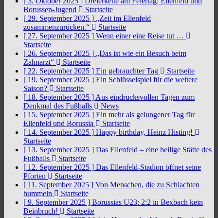
[ 3. Oktober 2025 ]
Dreierkette am Feiertag: Ellenfeld und
Borussen-Jugend
Startseite
[ 29. September 2025 ]
„Zeit im Ellenfeld
zusammenzurücken.“
Startseite
[ 27. September 2025 ]
Wenn einer eine Reise tut …
Startseite
[ 26. September 2025 ]
„Das ist wie ein Besuch beim
Zahnarzt“
Startseite
[ 22. September 2025 ]
Ein gebrauchter Tag
Startseite
[ 19. September 2025 ]
Ein Schlüsselspiel für die weitere
Saison?
Startseite
[ 18. September 2025 ]
Aus eindrucksvollen Tagen zum
Denkmal des Fußballs
News
[ 15. September 2025 ]
Ein mehr als gelungener Tag für
Ellenfeld und Borussia
Startseite
[ 14. September 2025 ]
Happy birthday, Heinz Histing!
Startseite
[ 13. September 2025 ]
Das Ellenfeld – eine heilige Stätte des
Fußballs
Startseite
[ 12. September 2025 ]
Das Ellenfeld-Stadion öffnet seine
Pforten
Startseite
[ 11. September 2025 ]
Von Menschen, die zu Schlachten
bummeln
Startseite
[ 9. September 2025 ]
Borussias U23: 2:2 in Bexbach kein
Beinbruch!
Startseite