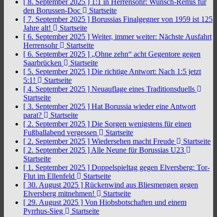
[ 8. September 2025 ]
1:1 in Herrensohr: Wunsch-Remis für
den Borussen-Doc
Startseite
[ 7. September 2025 ]
Borussias Finalgegner von 1959 ist 125
Jahre alt!
Startseite
[ 6. September 2025 ]
Weiter, immer weiter: Nächste Ausfahrt
Herrensohr
Startseite
[ 6. September 2025 ]
„Ohne zehn“ acht Gegentore gegen
Saarbrücken
Startseite
[ 5. September 2025 ]
Die richtige Antwort: Nach 1:5 jetzt
5:1!
Startseite
[ 4. September 2025 ]
Neuauflage eines Traditionsduells
Startseite
[ 3. September 2025 ]
Hat Borussia wieder eine Antwort
parat?
Startseite
[ 2. September 2025 ]
Die Sorgen wenigstens für einen
Fußballabend vergessen
Startseite
[ 2. September 2025 ]
Wiedersehen macht Freude
Startseite
[ 2. September 2025 ]
Alle Neune für Borussias U23
Startseite
[ 1. September 2025 ]
Doppelspieltag gegen Elversberg: Tor-
Flut im Ellenfeld
Startseite
[ 30. August 2025 ]
Rückenwind aus Bliesmengen gegen
Elversberg mitnehmen!
Startseite
[ 29. August 2025 ]
Von Hiobsbotschaften und einem
Pyrrhus-Sieg
Startseite