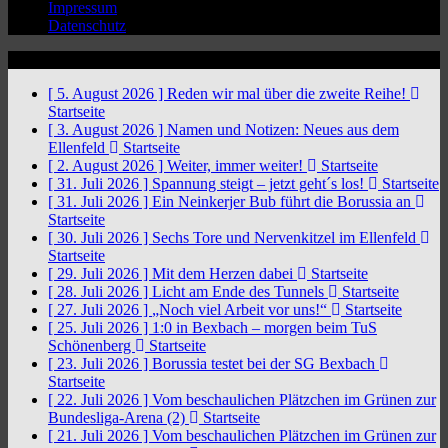
Impressum
Datenschutz
News Ticker
[ 5. August 2026 ]
Reden wir mal über die zweite Reihe!
Startseite
[ 3. August 2026 ]
Namen und Notizen: Neues aus dem
Ellenfeld
Startseite
[ 2. August 2026 ]
Weiter, immer weiter!
Startseite
[ 31. Juli 2026 ]
Spannung steigt – jetzt geht´s los!
Startseite
[ 31. Juli 2026 ]
Ein Neinkerjer Bub führt die Borussia an
Startseite
[ 30. Juli 2026 ]
Sechs Tore und Nervenkitzel im Ellenfeld
Startseite
[ 29. Juli 2026 ]
Mit dem Herzen dabei
Startseite
[ 28. Juli 2026 ]
Licht am Ende des Tunnels
Startseite
[ 27. Juli 2026 ]
„Noch viel Arbeit vor uns!“
Startseite
[ 25. Juli 2026 ]
1:0 in Bexbach – morgen beim TuS
Schönenberg
Startseite
[ 23. Juli 2026 ]
Borussia testet bei der SG Bexbach
Startseite
[ 22. Juli 2026 ]
Vom beschaulichen Plätzchen im Grünen zur
Bundesliga-Arena (2)
Startseite
[ 21. Juli 2026 ]
Vom beschaulichen Plätzchen im Grünen zur