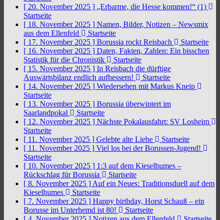
[ 20. November 2025 ]
„Erbarme, die Hesse kommen!“ (1)
Startseite
[ 18. November 2025 ]
Namen, Bilder, Notizen – Newsmix
aus dem Ellenfeld
Startseite
[ 17. November 2025 ]
Borussia rockt Reisbach
Startseite
[ 16. November 2025 ]
Daten, Fakten, Zahlen: Ein bisschen
Statistik für die Chronistik
Startseite
[ 15. November 2025 ]
In Reisbach die dürftige
Auswärtsbilanz endlich aufbessern!
Startseite
[ 14. November 2025 ]
Wiedersehen mit Markus Kneip
Startseite
[ 13. November 2025 ]
Borussia überwintert im
Saarlandpokal
Startseite
[ 12. November 2025 ]
Nächste Pokalausfahrt: SV Losheim
Startseite
[ 11. November 2025 ]
Gelebte alte Liebe
Startseite
[ 11. November 2025 ]
Viel los bei der Borussen-Jugend!
Startseite
[ 10. November 2025 ]
1:3 auf dem Kieselhumes –
Rückschlag für Borussia
Startseite
[ 8. November 2025 ]
Auf ein Neues: Traditionsduell auf dem
Kieselhumes
Startseite
[ 7. November 2025 ]
Happy birthday, Horst Schauß – ein
Borusse im Unterhemd ist 80!
Startseite
[ 4. November 2025 ]
Notizen aus dem Ellenfeld
Startseite