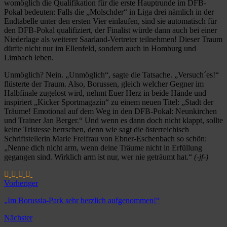
womöglich die Qualifikation für die erste Hauptrunde im DFB-
Pokal bedeuten: Falls die „Molschder“ in Liga drei nämlich in der
Endtabelle unter den ersten Vier einlaufen, sind sie automatisch für
den DFB-Pokal qualifiziert, der Finalist würde dann auch bei einer
Niederlage als weiterer Saarland-Vertreter teilnehmen! Dieser Traum
dürfte nicht nur im Ellenfeld, sondern auch in Homburg und
Limbach leben.
Unmöglich? Nein. „Unmöglich“, sagte die Tatsache. „Versuch´es!“
flüsterte der Traum. Also, Borussen, gleich welcher Gegner im
Halbfinale zugelost wird, nehmt Euer Herz in beide Hände und
inspiriert „Kicker Sportmagazin“ zu einem neuen Titel: „Stadt der
Träume! Emotional auf dem Weg in den DFB-Pokal: Neunkirchen
und Trainer Jan Berger.“ Und wenn es dann doch nicht klappt, sollte
keine Tristesse herrschen, denn wie sagt die österreichisch
Schriftstellerin Marie Freifrau von Ebner-Eschenbach so schön:
„Nenne dich nicht arm, wenn deine Träume nicht in Erfüllung
gegangen sind. Wirklich arm ist nur, wer nie geträumt hat.“
(-jf-)
Vorheriger
„Im Borussia-Park sehr herzlich aufgenommen!“
Nächster