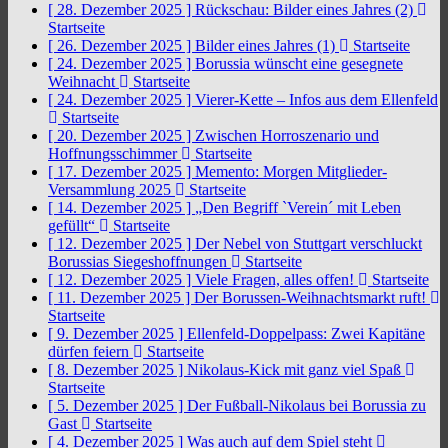
[ 28. Dezember 2025 ]
Rückschau: Bilder eines Jahres (2)
Startseite
[ 26. Dezember 2025 ]
Bilder eines Jahres (1)
Startseite
[ 24. Dezember 2025 ]
Borussia wünscht eine gesegnete
Weihnacht
Startseite
[ 24. Dezember 2025 ]
Vierer-Kette – Infos aus dem Ellenfeld
Startseite
[ 20. Dezember 2025 ]
Zwischen Horroszenario und
Hoffnungsschimmer
Startseite
[ 17. Dezember 2025 ]
Memento: Morgen Mitglieder-
Versammlung 2025
Startseite
[ 14. Dezember 2025 ]
„Den Begriff `Verein´ mit Leben
gefüllt“
Startseite
[ 12. Dezember 2025 ]
Der Nebel von Stuttgart verschluckt
Borussias Siegeshoffnungen
Startseite
[ 12. Dezember 2025 ]
Viele Fragen, alles offen!
Startseite
[ 11. Dezember 2025 ]
Der Borussen-Weihnachtsmarkt ruft!
Startseite
[ 9. Dezember 2025 ]
Ellenfeld-Doppelpass: Zwei Kapitäne
dürfen feiern
Startseite
[ 8. Dezember 2025 ]
Nikolaus-Kick mit ganz viel Spaß
Startseite
[ 5. Dezember 2025 ]
Der Fußball-Nikolaus bei Borussia zu
Gast
Startseite
[ 4. Dezember 2025 ]
Was auch auf dem Spiel steht