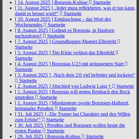
[ 14. August 2025 ]
Borussia-Kulisse
Startseite
[ 11. August 2025 ]
„Jeder muss reflektieren, was er tun kann,
damit es besser wird!“
Startseite
[ 10. August 2025 ]
Enttäuschung – das Wort des
Wochenendes
Startseite
[ 8. August 2025 ]
Gelingt es Borussia, in Hasborn
nachzulegen?
Startseite
[ 7. August 2025 ]
Groundhopper-Magnet Ellenfeld
Startseite
[ 5. August 2025 ]
Tim Klein verlässt das Ellenfeld
Startseite
[ 4. August 2025 ]
Borussias U23 mit gelungenem Start
Startseite
[ 3. August 2025 ]
„Nach dem 2:0 viel befreiter und lockerer“
Startseite
[ 2. August 2025 ]
Abschied von Ludwig Lang †
Startseite
[ 1. August 2025 ]
Borussia will gegen Reisbach den Bock
umstoßen
Startseite
[ 1. August 2025 ]
Misslungene zweite Borussen-Halbzeit,
heimstarke Preußen
Startseite
[ 31. Juli 2025 ]
„Die Truppe hat Charakter und den Willen
zum Erfolg!“
Startseite
[ 30. Juli 2025 ]
Preußen und Borussen wollen heute die
ersten Punkte
Startseite
[ 29. Juli 2025 ]
Borussia-Kulisse
Startseite