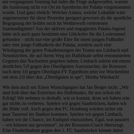
am vergangenen Sonntag hat indes die Frage aufgeworfen, warum
die Auslosung nicht vor Ort im Sportheim der Palatia vorgenommen
wurde. Und ganz ehrlich: Welcher Anlass, welche Lokalität wäre
angemessener für diese Prozedur geeignet gewesen als die sportliche
Begegnung der beiden noch im Wettbewerb vertretenen
Saarlandligisten? Aus der aktiven und engagierten Palatia-Jugend
hätte sich auch ganz bestimmt eine Glücksfee für die Lostrommel
gefunden – nicht nur eine große Ehre für einen jungen Fußballer
oder eine junge Fußballerin der Palatia, sondern auch eine
Würdigung der guten Pokalleistungen der Teams aus Limbach und
Neunkirchen, die auf ihrem Weg ins Halbfinale selbst renommierten
Gegnern das Nachsehen gegeben haben: Limbach zuletzt mit einem
deutlichen 5:0 gegen den Oberligisten Auersmacher, die Borussen
nach dem 3:0 gegen Oberligist FV Eppelborn jetzt vor Wochenfrist
mit dem 2:0 über den „Oberligisten in spe“, Hertha Wiesbach!
Wie dem auch sei: Einen Wunschgegner hat Jan Berger nicht. „Wir
sind froh über das Erreichen des Halbfinales, für uns schon ein
Erfolg! Wir nehmen es deshalb, wie es kommt, denn wir haben rein
gar nichts zu verlieren. Spielen wir gegen Saarbrücken, haben wir
die Hütte voll. Auch gegen den FC Homburg würden sicher ein
paar Tausend ins Stadion kommen. Spielen wir gegen Limbach,
haben wir die Chance, ins Endspiel einzuziehen. Egal, was passiert
– wir können nur gewinnen“, ist der Borussen-Coach überzeugt.
Eine Finalteilnahme gegen den 1. FC Saarbrücken könnte dabei