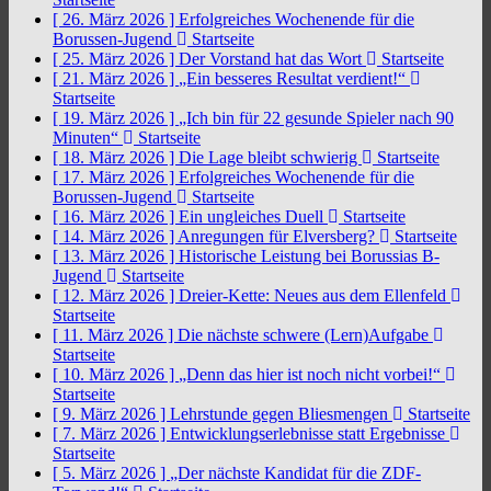
[ 26. März 2026 ]
Erfolgreiches Wochenende für die
Borussen-Jugend
Startseite
[ 25. März 2026 ]
Der Vorstand hat das Wort
Startseite
[ 21. März 2026 ]
„Ein besseres Resultat verdient!“
Startseite
[ 19. März 2026 ]
„Ich bin für 22 gesunde Spieler nach 90
Minuten“
Startseite
[ 18. März 2026 ]
Die Lage bleibt schwierig
Startseite
[ 17. März 2026 ]
Erfolgreiches Wochenende für die
Borussen-Jugend
Startseite
[ 16. März 2026 ]
Ein ungleiches Duell
Startseite
[ 14. März 2026 ]
Anregungen für Elversberg?
Startseite
[ 13. März 2026 ]
Historische Leistung bei Borussias B-
Jugend
Startseite
[ 12. März 2026 ]
Dreier-Kette: Neues aus dem Ellenfeld
Startseite
[ 11. März 2026 ]
Die nächste schwere (Lern)Aufgabe
Startseite
[ 10. März 2026 ]
„Denn das hier ist noch nicht vorbei!“
Startseite
[ 9. März 2026 ]
Lehrstunde gegen Bliesmengen
Startseite
[ 7. März 2026 ]
Entwicklungserlebnisse statt Ergebnisse
Startseite
[ 5. März 2026 ]
„Der nächste Kandidat für die ZDF-