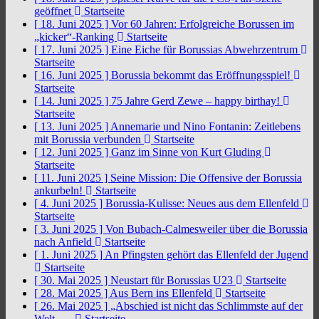
geöffnet
Startseite
[ 18. Juni 2025 ]
Vor 60 Jahren: Erfolgreiche Borussen im
„kicker“-Ranking
Startseite
[ 17. Juni 2025 ]
Eine Eiche für Borussias Abwehrzentrum
Startseite
[ 16. Juni 2025 ]
Borussia bekommt das Eröffnungsspiel!
Startseite
[ 14. Juni 2025 ]
75 Jahre Gerd Zewe – happy birthay!
Startseite
[ 13. Juni 2025 ]
Annemarie und Nino Fontanin: Zeitlebens
mit Borussia verbunden
Startseite
[ 12. Juni 2025 ]
Ganz im Sinne von Kurt Gluding
Startseite
[ 11. Juni 2025 ]
Seine Mission: Die Offensive der Borussia
ankurbeln!
Startseite
[ 4. Juni 2025 ]
Borussia-Kulisse: Neues aus dem Ellenfeld
Startseite
[ 3. Juni 2025 ]
Von Bubach-Calmesweiler über die Borussia
nach Anfield
Startseite
[ 1. Juni 2025 ]
An Pfingsten gehört das Ellenfeld der Jugend
Startseite
[ 30. Mai 2025 ]
Neustart für Borussias U23
Startseite
[ 28. Mai 2025 ]
Aus Bern ins Ellenfeld
Startseite
[ 26. Mai 2025 ]
„Abschied ist nicht das Schlimmste auf der
Welt, …
Startseite