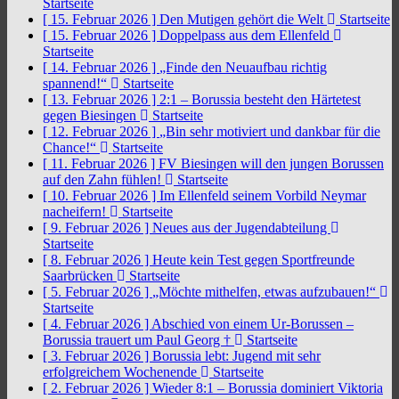
Startseite
[ 15. Februar 2026 ]
Den Mutigen gehört die Welt
Startseite
[ 15. Februar 2026 ]
Doppelpass aus dem Ellenfeld
Startseite
[ 14. Februar 2026 ]
„Finde den Neuaufbau richtig
spannend!“
Startseite
[ 13. Februar 2026 ]
2:1 – Borussia besteht den Härtetest
gegen Biesingen
Startseite
[ 12. Februar 2026 ]
„Bin sehr motiviert und dankbar für die
Chance!“
Startseite
[ 11. Februar 2026 ]
FV Biesingen will den jungen Borussen
auf den Zahn fühlen!
Startseite
[ 10. Februar 2026 ]
Im Ellenfeld seinem Vorbild Neymar
nacheifern!
Startseite
[ 9. Februar 2026 ]
Neues aus der Jugendabteilung
Startseite
[ 8. Februar 2026 ]
Heute kein Test gegen Sportfreunde
Saarbrücken
Startseite
[ 5. Februar 2026 ]
„Möchte mithelfen, etwas aufzubauen!“
Startseite
[ 4. Februar 2026 ]
Abschied von einem Ur-Borussen –
Borussia trauert um Paul Georg †
Startseite
[ 3. Februar 2026 ]
Borussia lebt: Jugend mit sehr
erfolgreichem Wochenende
Startseite
[ 2. Februar 2026 ]
Wieder 8:1 – Borussia dominiert Viktoria