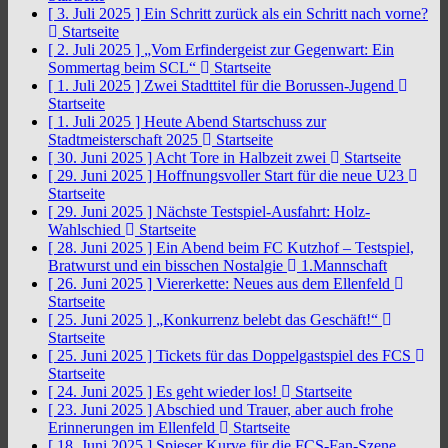
[ 3. Juli 2025 ]
Ein Schritt zurück als ein Schritt nach vorne?
Startseite
[ 2. Juli 2025 ]
„Vom Erfindergeist zur Gegenwart: Ein
Sommertag beim SCL“
Startseite
[ 1. Juli 2025 ]
Zwei Stadttitel für die Borussen-Jugend
Startseite
[ 1. Juli 2025 ]
Heute Abend Startschuss zur
Stadtmeisterschaft 2025
Startseite
[ 30. Juni 2025 ]
Acht Tore in Halbzeit zwei
Startseite
[ 29. Juni 2025 ]
Hoffnungsvoller Start für die neue U23
Startseite
[ 29. Juni 2025 ]
Nächste Testspiel-Ausfahrt: Holz-
Wahlschied
Startseite
[ 28. Juni 2025 ]
Ein Abend beim FC Kutzhof – Testspiel,
Bratwurst und ein bisschen Nostalgie
1.Mannschaft
[ 26. Juni 2025 ]
Viererkette: Neues aus dem Ellenfeld
Startseite
[ 25. Juni 2025 ]
„Konkurrenz belebt das Geschäft!“
Startseite
[ 25. Juni 2025 ]
Tickets für das Doppelgastspiel des FCS
Startseite
[ 24. Juni 2025 ]
Es geht wieder los!
Startseite
[ 23. Juni 2025 ]
Abschied und Trauer, aber auch frohe
Erinnerungen im Ellenfeld
Startseite
[ 18. Juni 2025 ]
Spieser Kurve für die FCS-Fan-Szene