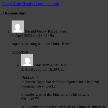
Vierer-Kette: Road to Lupa und mehr
7 Kommentare
Gerald Gerry Klaper
sagt:
2. April 2025 um 18:08 Uhr
super Auslosung heim vs Limbach yeeh
Antworten
Borussen-Guru
sagt:
2. April 2025 um 18:39 Uhr
Unfassbar!
In diesen Tagen hat der Fußballgott seine Liebe zur
Borussia neu entdeckt.
Freunde, was ist das bitte für eine historische
Chance????
Mit Schützenhilfe reicht ein Sieg gg Limbach, um nach