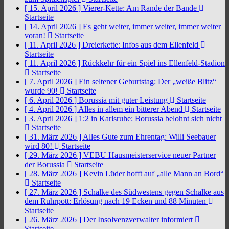
[ 15. April 2026 ]
Vierer-Kette: Am Rande der Bande
Startseite
[ 14. April 2026 ]
Es geht weiter, immer weiter, immer weiter
voran!
Startseite
[ 11. April 2026 ]
Dreierkette: Infos aus dem Ellenfeld
Startseite
[ 11. April 2026 ]
Rückkehr für ein Spiel ins Ellenfeld-Stadion
Startseite
[ 7. April 2026 ]
Ein seltener Geburtstag: Der „weiße Blitz“
wurde 90!
Startseite
[ 6. April 2026 ]
Borussia mit guter Leistung
Startseite
[ 4. April 2026 ]
Alles in allem ein bitterer Abend
Startseite
[ 3. April 2026 ]
1:2 in Karlsruhe: Borussia belohnt sich nicht
Startseite
[ 31. März 2026 ]
Alles Gute zum Ehrentag: Willi Seebauer
wird 80!
Startseite
[ 29. März 2026 ]
VEBU Hausmeisterservice neuer Partner
der Borussia
Startseite
[ 28. März 2026 ]
Kevin Lüder hofft auf „alle Mann an Bord“
Startseite
[ 27. März 2026 ]
Schalke des Südwestens gegen Schalke aus
dem Ruhrpott: Erlösung nach 19 Ecken und 88 Minuten
Startseite
[ 26. März 2026 ]
Der Insolvenzverwalter informiert
Startseite