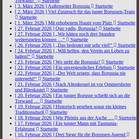
Torwand!“
Startseite
[ 3. März 2026 ]
Außenseiter Borussia
Startseite
[ 2. März 2026 ]
Viel Zuspruch für das junge Borussen-Team
Startseite
[ 1. März 2026 ]
Mit erhobenem Haupt vom Platz
Startseite
[ 27. Februar 2026 ]
Quo vadis, Borussia?
Startseite
[ 27. Februar 2026 ]
„Wir hätten noch drei Stunden
weiterspielen können …“
Startseite
[ 26. Februar 2026 ]
„Das bedeutet mir sehr viel!“
Startseite
[ 24. Februar 2026 ]
„Will helfen, den Verein am Leben zu
halten!“
Startseite
[ 23. Februar 2026 ]
Wo steht die Borussia?
Startseite
[ 22. Februar 2026 ]
Ein unvergessliches Erlebnis
Startseite
[ 22. Februar 2026 ]
„Der Welt zeigen, dass Borussia nie
untergeht!“
Startseite
[ 21. Februar 2026 ]
Nach Altenkessel ist vor Ommersheim
und Blieskastel
Startseite
[ 20. Februar 2026 ]
Ein junger Borusse schießt sich an die
Torwand …
Startseite
[ 19. Februar 2026 ]
Historisch gesehen sogar ein kleines
Traditionsduell
Startseite
[ 18. Februar 2026 ]
Wie Phönix aus der Asche …
Startseite
[ 17. Februar 2026 ]
Ein junger Mann mit Tasmania-
Erfahrung
Startseite
[ 16. Februar 2026 ]
Drei Siege für die Borussen-Jugend