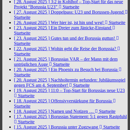
[ 28. August 2025 ]
3:2 in Kohlhof – Top-Start für das neue
Projekt “Borussia U23”
Startseite
[ 27. August 2025 ]
Doppelpass: U23 und Borussen-Jugend
Startseite
[ 26. August 2025 ]
Wer hier ist, ist hin und weg!
Startseite
[ 23. August 2025 ]
Ein Dreier zum Jänicke-Einstand
Startseite
[ 23. August 2025 ]
Gutes tun und der Borussia guttun!
Startseite
[ 22. August 2025 ]
Wohin geht die Reise der Borussia?
Startseite
[ 21. August 2025 ]
Borussias VAR – der Mann mit dem
untrüglichen Auge
Startseite
[ 20. August 2025 ]
Ein Phoenix zu Besuch bei Borussia
Startseite
[ 20. August 2025 ]
Nachholtermin gefunden: Jubiläumsspiel
gegen FCS am 4. September!
Startseite
[ 19. August 2025 ]
11:0 – Top-Start für Borussias neue U23
Startseite
[ 18. August 2025 ]
Offensivverstärkung für Borussia
Startseite
[ 18. August 2025 ]
Namen und Notizen …
Startseite
[ 17. August 2025 ]
Borussias Statement: 5:1 gegen Rastpfuhl
Startseite
[ 15. August 2025 ]
Borussia unter Zugzwang
Startseite