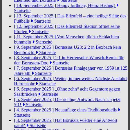
Ellenfeld und Borussia
Startseite
[ 14. September 2025 ]
Happy birthday, Heinz Histing!
Startseite
[ 13. September 2025 ]
Das Ellenfeld – eine heilige Stätte des
Fußballs
Startseite
[ 12. September 2025 ]
Das Ellenfeld-Stadion öffnet seine
Pforten
Startseite
[ 11. September 2025 ]
Von Menschen, die zu Schlachten
bummeln
Startseite
[ 9. September 2025 ]
Borussias U23: 2:2 in Bexbach kein
Beinbruch!
Startseite
[ 8. September 2025 ]
1:1 in Herrensohr: Wunsch-Remis für
den Borussen-Doc
Startseite
[ 7. September 2025 ]
Borussias Finalgegner von 1959 ist 125
Jahre alt!
Startseite
[ 6. September 2025 ]
Weiter, immer weiter: Nächste Ausfahrt
Herrensohr
Startseite
[ 6. September 2025 ]
„Ohne zehn“ acht Gegentore gegen
Saarbrücken
Startseite
[ 5. September 2025 ]
Die richtige Antwort: Nach 1:5 jetzt
5:1!
Startseite
[ 4. September 2025 ]
Neuauflage eines Traditionsduells
Startseite
[ 3. September 2025 ]
Hat Borussia wieder eine Antwort
parat?
Startseite