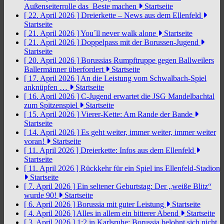
Außenseiterrolle das Beste machen
Startseite
[ 22. April 2026 ]
Dreierkette – News aus dem Ellenfeld
Startseite
[ 21. April 2026 ]
You´ll never walk alone
Startseite
[ 21. April 2026 ]
Doppelpass mit der Borussen-Jugend
Startseite
[ 20. April 2026 ]
Borussias Rumpftruppe gegen Ballweilers
Ballermänner überfordert
Startseite
[ 17. April 2026 ]
An die Leistung vom Schwalbach-Spiel
anknüpfen …
Startseite
[ 16. April 2026 ]
C-Jugend erwartet die JSG Mandelbachtal
zum Spitzenspiel
Startseite
[ 15. April 2026 ]
Vierer-Kette: Am Rande der Bande
Startseite
[ 14. April 2026 ]
Es geht weiter, immer weiter, immer weiter
voran!
Startseite
[ 11. April 2026 ]
Dreierkette: Infos aus dem Ellenfeld
Startseite
[ 11. April 2026 ]
Rückkehr für ein Spiel ins Ellenfeld-Stadion
Startseite
[ 7. April 2026 ]
Ein seltener Geburtstag: Der „weiße Blitz“
wurde 90!
Startseite
[ 6. April 2026 ]
Borussia mit guter Leistung
Startseite
[ 4. April 2026 ]
Alles in allem ein bitterer Abend
Startseite
[ 3. April 2026 ]
1:2 in Karlsruhe: Borussia belohnt sich nicht