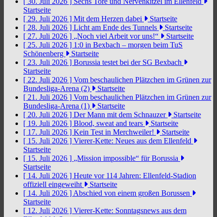
[ 30. Juli 2026 ]
Sechs Tore und Nervenkitzel im Ellenfeld
Startseite
[ 29. Juli 2026 ]
Mit dem Herzen dabei
Startseite
[ 28. Juli 2026 ]
Licht am Ende des Tunnels
Startseite
[ 27. Juli 2026 ]
„Noch viel Arbeit vor uns!“
Startseite
[ 25. Juli 2026 ]
1:0 in Bexbach – morgen beim TuS
Schönenberg
Startseite
[ 23. Juli 2026 ]
Borussia testet bei der SG Bexbach
Startseite
[ 22. Juli 2026 ]
Vom beschaulichen Plätzchen im Grünen zur
Bundesliga-Arena (2)
Startseite
[ 21. Juli 2026 ]
Vom beschaulichen Plätzchen im Grünen zur
Bundesliga-Arena (1)
Startseite
[ 20. Juli 2026 ]
Der Mann mit dem Schnauzer
Startseite
[ 19. Juli 2026 ]
Blood, sweat and tears
Startseite
[ 17. Juli 2026 ]
Kein Test in Merchweiler!
Startseite
[ 15. Juli 2026 ]
Vierer-Kette: Neues aus dem Ellenfeld
Startseite
[ 15. Juli 2026 ]
„Mission impossible“ für Borussia
Startseite
[ 14. Juli 2026 ]
Heute vor 114 Jahren: Ellenfeld-Stadion
offiziell eingeweiht
Startseite
[ 14. Juli 2026 ]
Abschied von einem großen Borussen
Startseite
[ 12. Juli 2026 ]
Vierer-Kette: Sonntagsnews aus dem