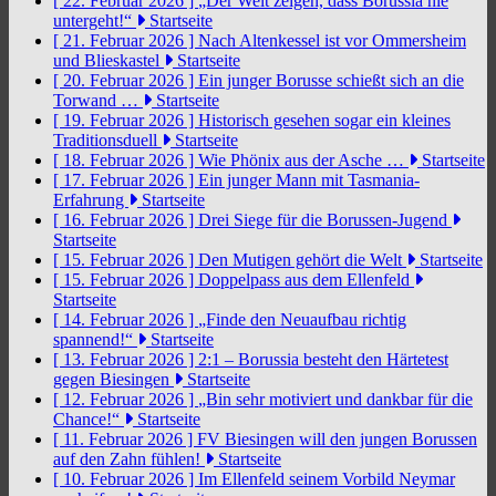
[ 22. Februar 2026 ]
„Der Welt zeigen, dass Borussia nie
untergeht!“
Startseite
[ 21. Februar 2026 ]
Nach Altenkessel ist vor Ommersheim
und Blieskastel
Startseite
[ 20. Februar 2026 ]
Ein junger Borusse schießt sich an die
Torwand …
Startseite
[ 19. Februar 2026 ]
Historisch gesehen sogar ein kleines
Traditionsduell
Startseite
[ 18. Februar 2026 ]
Wie Phönix aus der Asche …
Startseite
[ 17. Februar 2026 ]
Ein junger Mann mit Tasmania-
Erfahrung
Startseite
[ 16. Februar 2026 ]
Drei Siege für die Borussen-Jugend
Startseite
[ 15. Februar 2026 ]
Den Mutigen gehört die Welt
Startseite
[ 15. Februar 2026 ]
Doppelpass aus dem Ellenfeld
Startseite
[ 14. Februar 2026 ]
„Finde den Neuaufbau richtig
spannend!“
Startseite
[ 13. Februar 2026 ]
2:1 – Borussia besteht den Härtetest
gegen Biesingen
Startseite
[ 12. Februar 2026 ]
„Bin sehr motiviert und dankbar für die
Chance!“
Startseite
[ 11. Februar 2026 ]
FV Biesingen will den jungen Borussen
auf den Zahn fühlen!
Startseite
[ 10. Februar 2026 ]
Im Ellenfeld seinem Vorbild Neymar