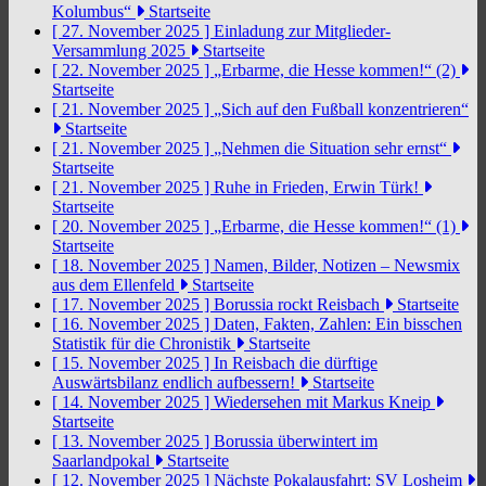
Kolumbus“
Startseite
[ 27. November 2025 ]
Einladung zur Mitglieder-
Versammlung 2025
Startseite
[ 22. November 2025 ]
„Erbarme, die Hesse kommen!“ (2)
Startseite
[ 21. November 2025 ]
„Sich auf den Fußball konzentrieren“
Startseite
[ 21. November 2025 ]
„Nehmen die Situation sehr ernst“
Startseite
[ 21. November 2025 ]
Ruhe in Frieden, Erwin Türk!
Startseite
[ 20. November 2025 ]
„Erbarme, die Hesse kommen!“ (1)
Startseite
[ 18. November 2025 ]
Namen, Bilder, Notizen – Newsmix
aus dem Ellenfeld
Startseite
[ 17. November 2025 ]
Borussia rockt Reisbach
Startseite
[ 16. November 2025 ]
Daten, Fakten, Zahlen: Ein bisschen
Statistik für die Chronistik
Startseite
[ 15. November 2025 ]
In Reisbach die dürftige
Auswärtsbilanz endlich aufbessern!
Startseite
[ 14. November 2025 ]
Wiedersehen mit Markus Kneip
Startseite
[ 13. November 2025 ]
Borussia überwintert im
Saarlandpokal
Startseite
[ 12. November 2025 ]
Nächste Pokalausfahrt: SV Losheim