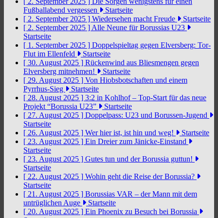
[ 2. September 2025 ]
Die Sorgen wenigstens für einen
Fußballabend vergessen
Startseite
[ 2. September 2025 ]
Wiedersehen macht Freude
Startseite
[ 2. September 2025 ]
Alle Neune für Borussias U23
Startseite
[ 1. September 2025 ]
Doppelspieltag gegen Elversberg: Tor-
Flut im Ellenfeld
Startseite
[ 30. August 2025 ]
Rückenwind aus Bliesmengen gegen
Elversberg mitnehmen!
Startseite
[ 29. August 2025 ]
Von Hiobsbotschaften und einem
Pyrrhus-Sieg
Startseite
[ 28. August 2025 ]
3:2 in Kohlhof – Top-Start für das neue
Projekt “Borussia U23”
Startseite
[ 27. August 2025 ]
Doppelpass: U23 und Borussen-Jugend
Startseite
[ 26. August 2025 ]
Wer hier ist, ist hin und weg!
Startseite
[ 23. August 2025 ]
Ein Dreier zum Jänicke-Einstand
Startseite
[ 23. August 2025 ]
Gutes tun und der Borussia guttun!
Startseite
[ 22. August 2025 ]
Wohin geht die Reise der Borussia?
Startseite
[ 21. August 2025 ]
Borussias VAR – der Mann mit dem
untrüglichen Auge
Startseite
[ 20. August 2025 ]
Ein Phoenix zu Besuch bei Borussia