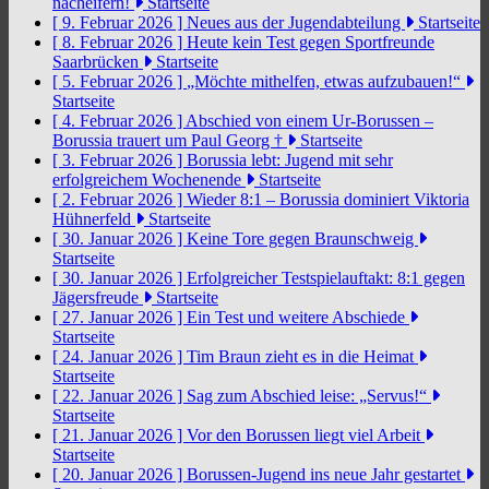
nacheifern!
Startseite
[ 9. Februar 2026 ]
Neues aus der Jugendabteilung
Startseite
[ 8. Februar 2026 ]
Heute kein Test gegen Sportfreunde
Saarbrücken
Startseite
[ 5. Februar 2026 ]
„Möchte mithelfen, etwas aufzubauen!“
Startseite
[ 4. Februar 2026 ]
Abschied von einem Ur-Borussen –
Borussia trauert um Paul Georg †
Startseite
[ 3. Februar 2026 ]
Borussia lebt: Jugend mit sehr
erfolgreichem Wochenende
Startseite
[ 2. Februar 2026 ]
Wieder 8:1 – Borussia dominiert Viktoria
Hühnerfeld
Startseite
[ 30. Januar 2026 ]
Keine Tore gegen Braunschweig
Startseite
[ 30. Januar 2026 ]
Erfolgreicher Testspielauftakt: 8:1 gegen
Jägersfreude
Startseite
[ 27. Januar 2026 ]
Ein Test und weitere Abschiede
Startseite
[ 24. Januar 2026 ]
Tim Braun zieht es in die Heimat
Startseite
[ 22. Januar 2026 ]
Sag zum Abschied leise: „Servus!“
Startseite
[ 21. Januar 2026 ]
Vor den Borussen liegt viel Arbeit
Startseite
[ 20. Januar 2026 ]
Borussen-Jugend ins neue Jahr gestartet