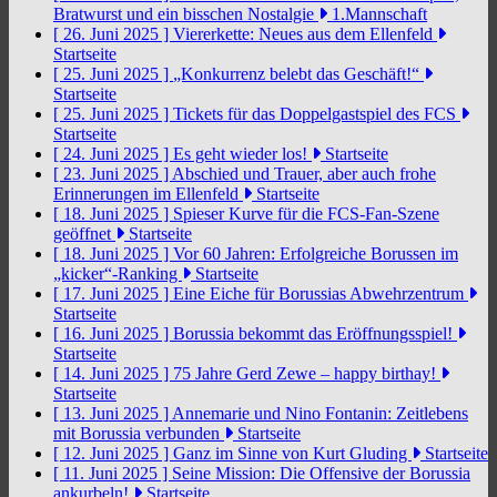
Bratwurst und ein bisschen Nostalgie
1.Mannschaft
[ 26. Juni 2025 ]
Viererkette: Neues aus dem Ellenfeld
Startseite
[ 25. Juni 2025 ]
„Konkurrenz belebt das Geschäft!“
Startseite
[ 25. Juni 2025 ]
Tickets für das Doppelgastspiel des FCS
Startseite
[ 24. Juni 2025 ]
Es geht wieder los!
Startseite
[ 23. Juni 2025 ]
Abschied und Trauer, aber auch frohe
Erinnerungen im Ellenfeld
Startseite
[ 18. Juni 2025 ]
Spieser Kurve für die FCS-Fan-Szene
geöffnet
Startseite
[ 18. Juni 2025 ]
Vor 60 Jahren: Erfolgreiche Borussen im
„kicker“-Ranking
Startseite
[ 17. Juni 2025 ]
Eine Eiche für Borussias Abwehrzentrum
Startseite
[ 16. Juni 2025 ]
Borussia bekommt das Eröffnungsspiel!
Startseite
[ 14. Juni 2025 ]
75 Jahre Gerd Zewe – happy birthay!
Startseite
[ 13. Juni 2025 ]
Annemarie und Nino Fontanin: Zeitlebens
mit Borussia verbunden
Startseite
[ 12. Juni 2025 ]
Ganz im Sinne von Kurt Gluding
Startseite
[ 11. Juni 2025 ]
Seine Mission: Die Offensive der Borussia
ankurbeln!
Startseite