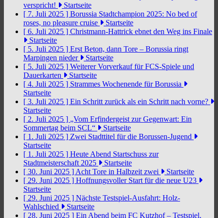
verspricht!
Startseite
[ 7. Juli 2025 ]
Borussia Stadtchampion 2025: No bed of
roses, no pleasure cruise
Startseite
[ 6. Juli 2025 ]
Christmann-Hattrick ebnet den Weg ins Finale
Startseite
[ 5. Juli 2025 ]
Erst Beton, dann Tore – Borussia ringt
Marpingen nieder
Startseite
[ 5. Juli 2025 ]
Weiterer Vorverkauf für FCS-Spiele und
Dauerkarten
Startseite
[ 4. Juli 2025 ]
Strammes Wochenende für Borussia
Startseite
[ 3. Juli 2025 ]
Ein Schritt zurück als ein Schritt nach vorne?
Startseite
[ 2. Juli 2025 ]
„Vom Erfindergeist zur Gegenwart: Ein
Sommertag beim SCL“
Startseite
[ 1. Juli 2025 ]
Zwei Stadttitel für die Borussen-Jugend
Startseite
[ 1. Juli 2025 ]
Heute Abend Startschuss zur
Stadtmeisterschaft 2025
Startseite
[ 30. Juni 2025 ]
Acht Tore in Halbzeit zwei
Startseite
[ 29. Juni 2025 ]
Hoffnungsvoller Start für die neue U23
Startseite
[ 29. Juni 2025 ]
Nächste Testspiel-Ausfahrt: Holz-
Wahlschied
Startseite
[ 28. Juni 2025 ]
Ein Abend beim FC Kutzhof – Testspiel,