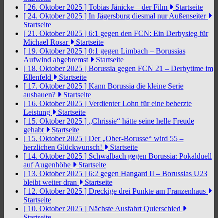
[ 26. Oktober 2025 ]
Tobias Jänicke – der Film
Startseite
[ 24. Oktober 2025 ]
In Jägersburg diesmal nur Außenseiter
Startseite
[ 21. Oktober 2025 ]
6:1 gegen den FCN: Ein Derbysieg für
Michael Rosar
Startseite
[ 19. Oktober 2025 ]
0:1 gegen Limbach – Borussias
Aufwind abgebremst
Startseite
[ 18. Oktober 2025 ]
Borussia gegen FCN 21 – Derbytime im
Ellenfeld
Startseite
[ 17. Oktober 2025 ]
Kann Borussia die kleine Serie
ausbauen?
Startseite
[ 16. Oktober 2025 ]
Verdienter Lohn für eine beherzte
Leistung
Startseite
[ 15. Oktober 2025 ]
„Chrissie“ hätte seine helle Freude
gehabt
Startseite
[ 15. Oktober 2025 ]
Der „Ober-Borusse“ wird 55 –
herzlichen Glückwunsch!
Startseite
[ 14. Oktober 2025 ]
Schwalbach gegen Borussia: Pokalduell
auf Augenhöhe
Startseite
[ 13. Oktober 2025 ]
6:2 gegen Hangard II – Borussias U23
bleibt weiter dran
Startseite
[ 12. Oktober 2025 ]
Dreckige drei Punkte am Franzenhaus
Startseite
[ 10. Oktober 2025 ]
Nächste Ausfahrt Quierschied
Startseite