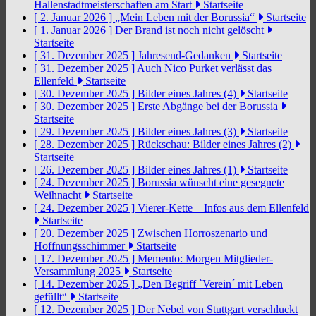
Hallenstadtmeisterschaften am Start
Startseite
[ 2. Januar 2026 ]
„Mein Leben mit der Borussia“
Startseite
[ 1. Januar 2026 ]
Der Brand ist noch nicht gelöscht
Startseite
[ 31. Dezember 2025 ]
Jahresend-Gedanken
Startseite
[ 31. Dezember 2025 ]
Auch Nico Purket verlässt das
Ellenfeld
Startseite
[ 30. Dezember 2025 ]
Bilder eines Jahres (4)
Startseite
[ 30. Dezember 2025 ]
Erste Abgänge bei der Borussia
Startseite
[ 29. Dezember 2025 ]
Bilder eines Jahres (3)
Startseite
[ 28. Dezember 2025 ]
Rückschau: Bilder eines Jahres (2)
Startseite
[ 26. Dezember 2025 ]
Bilder eines Jahres (1)
Startseite
[ 24. Dezember 2025 ]
Borussia wünscht eine gesegnete
Weihnacht
Startseite
[ 24. Dezember 2025 ]
Vierer-Kette – Infos aus dem Ellenfeld
Startseite
[ 20. Dezember 2025 ]
Zwischen Horroszenario und
Hoffnungsschimmer
Startseite
[ 17. Dezember 2025 ]
Memento: Morgen Mitglieder-
Versammlung 2025
Startseite
[ 14. Dezember 2025 ]
„Den Begriff `Verein´ mit Leben
gefüllt“
Startseite
[ 12. Dezember 2025 ]
Der Nebel von Stuttgart verschluckt