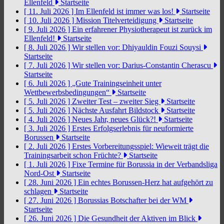
Ellenfeld
Startseite
[ 11. Juli 2026 ]
Im Ellenfeld ist immer was los!
Startseite
[ 10. Juli 2026 ]
Mission Titelverteidigung
Startseite
[ 9. Juli 2026 ]
Ein erfahrener Physiotherapeut ist zurück im
Ellenfeld!
Startseite
[ 8. Juli 2026 ]
Wir stellen vor: Dhiyauldin Fouzi Souysi
Startseite
[ 7. Juli 2026 ]
Wir stellen vor: Darius-Constantin Cherascu
Startseite
[ 6. Juli 2026 ]
„Gute Trainingseinheit unter
Wettbewerbsbedingungen“
Startseite
[ 5. Juli 2026 ]
Zweiter Test – zweiter Sieg
Startseite
[ 5. Juli 2026 ]
Nächste Ausfahrt Bildstock
Startseite
[ 4. Juli 2026 ]
Neues Jahr, neues Glück?!
Startseite
[ 3. Juli 2026 ]
Erstes Erfolgserlebnis für neuformierte
Borussen
Startseite
[ 2. Juli 2026 ]
Erstes Vorbereitungsspiel: Wieweit trägt die
Trainingsarbeit schon Früchte?
Startseite
[ 1. Juli 2026 ]
Fixe Termine für Borussia in der Verbandsliga
Nord-Ost
Startseite
[ 28. Juni 2026 ]
Ein echtes Borussen-Herz hat aufgehört zu
schlagen
Startseite
[ 27. Juni 2026 ]
Borussias Botschafter bei der WM
Startseite
[ 26. Juni 2026 ]
Die Gesundheit der Aktiven im Blick