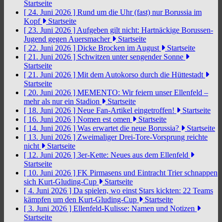
Startseite
[ 24. Juni 2026 ]
Rund um die Uhr (fast) nur Borussia im
Kopf
Startseite
[ 23. Juni 2026 ]
Aufgeben gilt nicht: Hartnäckige Borussen-
Jugend gegen Auersmacher
Startseite
[ 22. Juni 2026 ]
Dicke Brocken im August
Startseite
[ 21. Juni 2026 ]
Schwitzen unter sengender Sonne
Startseite
[ 21. Juni 2026 ]
Mit dem Autokorso durch die Hüttestadt
Startseite
[ 20. Juni 2026 ]
MEMENTO: Wir feiern unser Ellenfeld –
mehr als nur ein Stadion
Startseite
[ 18. Juni 2026 ]
Neue Fan-Artikel eingetroffen!
Startseite
[ 16. Juni 2026 ]
Nomen est omen
Startseite
[ 14. Juni 2026 ]
Was erwartet die neue Borussia?
Startseite
[ 13. Juni 2026 ]
Zweimaliger Drei-Tore-Vorsprung reichte
nicht
Startseite
[ 12. Juni 2026 ]
3er-Kette: Neues aus dem Ellenfeld
Startseite
[ 10. Juni 2026 ]
FK Pirmasens und Eintracht Trier schnappen
sich Kurt-Gluding-Cup
Startseite
[ 4. Juni 2026 ]
Da spielen, wo einst Stars kickten: 22 Teams
kämpfen um den Kurt-Gluding-Cup
Startseite
[ 3. Juni 2026 ]
Ellenfeld-Kulisse: Namen und Notizen
Startseite