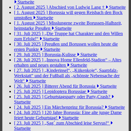
Startseite
[ 2. August 2025 ]
Abschied von Ludwig Lang †
Startseite
[ 1. August 2025 ]
Borussia will gegen Reisbach den Bock
umstoßen
Startseite
[ 1. August 2025 ]
Misslungene zweite Borussen-Halbzeit,
heimstarke Preußen
Startseite
[ 31. Juli 2025 ]
„Die Truppe hat Charakter und den Willen
zum Erfolg!“
Startseite
[ 30. Juli 2025 ]
Preußen und Borussen wollen heute die
ersten Punkte
Startseite
[ 29. Juli 2025 ]
Borussia-Kulisse
Startseite
[ 28. Juli 2025 ]
„Innova Home Ellenfeld-Stadion“ – Altes
erhalten und neues gestalten
Startseite
[ 27. Juli 2025 ]
„Kinderinsel“, „Kükenkoje“, Saarpfalz-
Werkstatt“ und der Fußball als „schönste Nebensache der
Welt“
Startseite
[ 26. Juli 2025 ]
Bitterer Abend für Borussia
Startseite
[ 25. Juli 2025 ]
Lepidoptera Borussiae
Startseite
[ 25. Juli 2025 ]
Geburtstagsparty oder Party-Crash?
Startseite
[ 24. Juli 2025 ]
Ein Märchenprinz für Borussia?
Startseite
[ 24. Juli 2025 ]
120 Jahre Borussia: Eine alte junge Dame
feiert heute Geburtstag!
Startseite
[ 23. Juli 2025 ]
„Sag´ zum Abschied leise Servus!“
Startseite