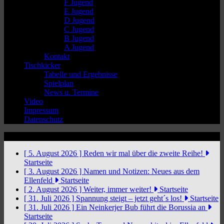
F Jugend
E Jugend
D Jugend
C Jugend
B Jugend
A Jugend
Kontakt
Tischkicker
Tabelle und Ergebnisse
Spielplan
News u. Termine
Video
Impressum
Datenschutz
News Ticker
[ 5. August 2026 ]
Reden wir mal über die zweite Reihe!
Startseite
[ 3. August 2026 ]
Namen und Notizen: Neues aus dem
Ellenfeld
Startseite
[ 2. August 2026 ]
Weiter, immer weiter!
Startseite
[ 31. Juli 2026 ]
Spannung steigt – jetzt geht´s los!
Startseite
[ 31. Juli 2026 ]
Ein Neinkerjer Bub führt die Borussia an
Startseite