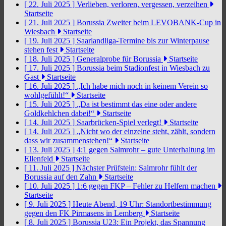
[ 22. Juli 2025 ]
Verlieben, verloren, vergessen, verzeihen
Startseite
[ 21. Juli 2025 ]
Borussia Zweiter beim LEVOBANK-Cup in
Wiesbach
Startseite
[ 19. Juli 2025 ]
Saarlandliga-Termine bis zur Winterpause
stehen fest
Startseite
[ 18. Juli 2025 ]
Generalprobe für Borussia
Startseite
[ 17. Juli 2025 ]
Borussia beim Stadionfest in Wiesbach zu
Gast
Startseite
[ 16. Juli 2025 ]
„Ich habe mich noch in keinem Verein so
wohlgefühlt!“
Startseite
[ 15. Juli 2025 ]
„Da ist bestimmt das eine oder andere
Goldkehlchen dabei!“
Startseite
[ 14. Juli 2025 ]
Saarbrücken-Spiel verlegt!
Startseite
[ 14. Juli 2025 ]
„Nicht wo der einzelne steht, zählt, sondern
dass wir zusammenstehen!“
Startseite
[ 13. Juli 2025 ]
4:1 gegen Salmrohr – gute Unterhaltung im
Ellenfeld
Startseite
[ 11. Juli 2025 ]
Nächster Prüfstein: Salmrohr fühlt der
Borussia auf den Zahn
Startseite
[ 10. Juli 2025 ]
1:6 gegen FKP – Fehler zu Helfern machen
Startseite
[ 9. Juli 2025 ]
Heute Abend, 19 Uhr: Standortbestimmung
gegen den FK Pirmasens in Lemberg
Startseite
[ 8. Juli 2025 ]
Borussia U23: Ein Projekt, das Spannung