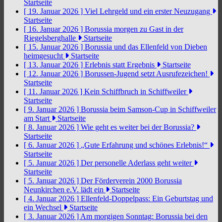
Startseite
[ 19. Januar 2026 ]
Viel Lehrgeld und ein erster Neuzugang
Startseite
[ 16. Januar 2026 ]
Borussia morgen zu Gast in der
Riegelsberghalle
Startseite
[ 15. Januar 2026 ]
Borussia und das Ellenfeld von Dieben
heimgesucht
Startseite
[ 13. Januar 2026 ]
Erlebnis statt Ergebnis
Startseite
[ 12. Januar 2026 ]
Borussen-Jugend setzt Ausrufezeichen!
Startseite
[ 11. Januar 2026 ]
Kein Schiffbruch in Schiffweiler
Startseite
[ 9. Januar 2026 ]
Borussia beim Samson-Cup in Schiffweiler
am Start
Startseite
[ 8. Januar 2026 ]
Wie geht es weiter bei der Borussia?
Startseite
[ 6. Januar 2026 ]
„Gute Erfahrung und schönes Erlebnis!“
Startseite
[ 5. Januar 2026 ]
Der personelle Aderlass geht weiter
Startseite
[ 5. Januar 2026 ]
Der Förderverein 2000 Borussia
Neunkirchen e.V. lädt ein
Startseite
[ 4. Januar 2026 ]
Ellenfeld-Doppelpass: Ein Geburtstag und
ein Wechsel
Startseite
[ 3. Januar 2026 ]
Am morgigen Sonntag: Borussia bei den