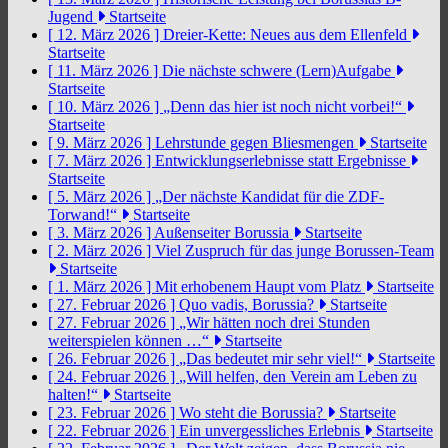
Jugend
Startseite
[ 12. März 2026 ]
Dreier-Kette: Neues aus dem Ellenfeld
Startseite
[ 11. März 2026 ]
Die nächste schwere (Lern)Aufgabe
Startseite
[ 10. März 2026 ]
„Denn das hier ist noch nicht vorbei!“
Startseite
[ 9. März 2026 ]
Lehrstunde gegen Bliesmengen
Startseite
[ 7. März 2026 ]
Entwicklungserlebnisse statt Ergebnisse
Startseite
[ 5. März 2026 ]
„Der nächste Kandidat für die ZDF-
Torwand!“
Startseite
[ 3. März 2026 ]
Außenseiter Borussia
Startseite
[ 2. März 2026 ]
Viel Zuspruch für das junge Borussen-Team
Startseite
[ 1. März 2026 ]
Mit erhobenem Haupt vom Platz
Startseite
[ 27. Februar 2026 ]
Quo vadis, Borussia?
Startseite
[ 27. Februar 2026 ]
„Wir hätten noch drei Stunden
weiterspielen können …“
Startseite
[ 26. Februar 2026 ]
„Das bedeutet mir sehr viel!“
Startseite
[ 24. Februar 2026 ]
„Will helfen, den Verein am Leben zu
halten!“
Startseite
[ 23. Februar 2026 ]
Wo steht die Borussia?
Startseite
[ 22. Februar 2026 ]
Ein unvergessliches Erlebnis
Startseite