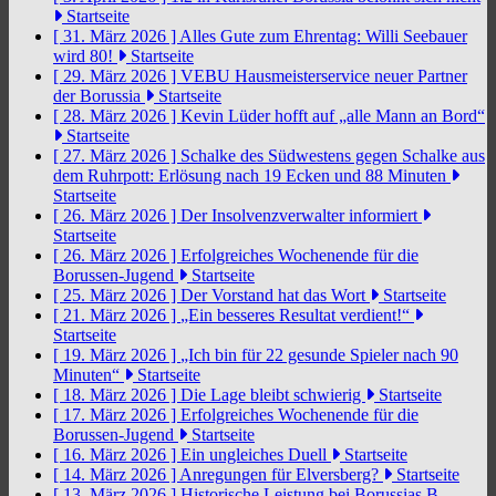
Startseite
[ 31. März 2026 ]
Alles Gute zum Ehrentag: Willi Seebauer
wird 80!
Startseite
[ 29. März 2026 ]
VEBU Hausmeisterservice neuer Partner
der Borussia
Startseite
[ 28. März 2026 ]
Kevin Lüder hofft auf „alle Mann an Bord“
Startseite
[ 27. März 2026 ]
Schalke des Südwestens gegen Schalke aus
dem Ruhrpott: Erlösung nach 19 Ecken und 88 Minuten
Startseite
[ 26. März 2026 ]
Der Insolvenzverwalter informiert
Startseite
[ 26. März 2026 ]
Erfolgreiches Wochenende für die
Borussen-Jugend
Startseite
[ 25. März 2026 ]
Der Vorstand hat das Wort
Startseite
[ 21. März 2026 ]
„Ein besseres Resultat verdient!“
Startseite
[ 19. März 2026 ]
„Ich bin für 22 gesunde Spieler nach 90
Minuten“
Startseite
[ 18. März 2026 ]
Die Lage bleibt schwierig
Startseite
[ 17. März 2026 ]
Erfolgreiches Wochenende für die
Borussen-Jugend
Startseite
[ 16. März 2026 ]
Ein ungleiches Duell
Startseite
[ 14. März 2026 ]
Anregungen für Elversberg?
Startseite
[ 13. März 2026 ]
Historische Leistung bei Borussias B-