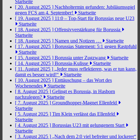
Startseite
[ 20. August 2025 ]
Nachholtermin gefunden: Jubiläumsspiel
gegen FCS am 4. September!
Startseite
[ 19. August 2025 ]
11:0 – Top-Start für Borussias neue U23
Startseite
[ 18. August 2025 ]
Offensivverstärkung für Borussia
Startseite
[ 18. August 2025 ]
Namen und Notizen …
Startseite
[ 17. August 2025 ]
Borussias Statement: 5:1 gegen Rastpfuhl
Startseite
[ 15. August 2025 ]
Borussia unter Zugzwang
Startseite
[ 14. August 2025 ]
Borussia-Kulisse
Startseite
[ 11. August 2025 ]
„Jeder muss reflektieren, was er tun kann,
damit es besser wird!“
Startseite
[ 10. August 2025 ]
Enttäuschung – das Wort des
Wochenendes
Startseite
[ 8. August 2025 ]
Gelingt es Borussia, in Hasborn
nachzulegen?
Startseite
[ 7. August 2025 ]
Groundhopper-Magnet Ellenfeld
Startseite
[ 5. August 2025 ]
Tim Klein verlässt das Ellenfeld
Startseite
[ 4. August 2025 ]
Borussias U23 mit gelungenem Start
Startseite
[ 3. August 2025 ]
„Nach dem 2:0 viel befreiter und lockerer“