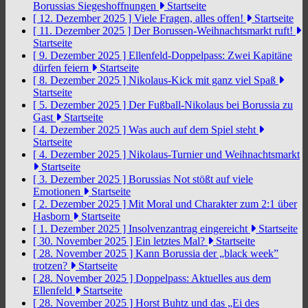
Borussias Siegeshoffnungen
Startseite
[ 12. Dezember 2025 ]
Viele Fragen, alles offen!
Startseite
[ 11. Dezember 2025 ]
Der Borussen-Weihnachtsmarkt ruft!
Startseite
[ 9. Dezember 2025 ]
Ellenfeld-Doppelpass: Zwei Kapitäne
dürfen feiern
Startseite
[ 8. Dezember 2025 ]
Nikolaus-Kick mit ganz viel Spaß
Startseite
[ 5. Dezember 2025 ]
Der Fußball-Nikolaus bei Borussia zu
Gast
Startseite
[ 4. Dezember 2025 ]
Was auch auf dem Spiel steht
Startseite
[ 4. Dezember 2025 ]
Nikolaus-Turnier und Weihnachtsmarkt
Startseite
[ 3. Dezember 2025 ]
Borussias Not stößt auf viele
Emotionen
Startseite
[ 2. Dezember 2025 ]
Mit Moral und Charakter zum 2:1 über
Hasborn
Startseite
[ 1. Dezember 2025 ]
Insolvenzantrag eingereicht
Startseite
[ 30. November 2025 ]
Ein letztes Mal?
Startseite
[ 28. November 2025 ]
Kann Borussia der „black week”
trotzen?
Startseite
[ 28. November 2025 ]
Doppelpass: Aktuelles aus dem
Ellenfeld
Startseite
[ 28. November 2025 ]
Horst Buhtz und das „Ei des