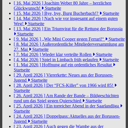
[ 16. Mai 2026 ]
Joachim Weber 80 Jahre – herzlichen
Glückwunsch!
Startseite
[ 15. Mai 2026 ]
Bye, bye, Burg Bucherbach!?
Startseite
[ 14. Mai 2026 ]
Nach wie vor insgesamt auf einem guten
Weg!
Startseite
[ 13. Mai 2026 ]
Ein Triumvirat für die Rettung der Borussia
Startseite
[ 9. Mai 2026 ]
„Wie Mini Cooper gegen Ferrari!“
Startseite
[ 8. Mai 2026 ]
Außerordentliche Mitgliederversammlung am
27. Mai
Startseite
[ 7. Mai 2026 ]
Wieder klar verteilte Rollen
Startseite
[ 4. Mai 2026 ]
Spiel in Limbach früh gelaufen
Startseite
[ 1. Mai 2026 ]
Hoffnung auf ein ordentliches Resultat
Startseite
[ 29. April 2026 ]
Viererkette: Neues aus der Borussen-
Jugend
Startseite
[ 28. April 2026 ]
Der “FCS-Killer” von 1966 wird 85!
Startseite
[ 26. April 2026 ]
Am Rande der Bande – Bildgeschichten
rund um das Spiel gegen Quierschied
Startseite
[ 25. April 2026 ]
Ein torreicher Abend in der Saarlandliga
Startseite
[ 24. April 2026 ]
Doppelpass: Aktuelles aus der Borussen-
Jugend
Startseite
[ 23. April 2026 ]
Auch gegen die Wambe aus der