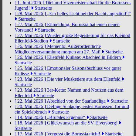
[ 1. Juni 2026 ]
Titel und Vizemeisterschaft für die Borussen-
Jugend!
Startseite
[ 28. Mai 2026 ]
„Ein helles Licht bei der Nacht angezünd´t“
Startseite
[ 27. Mai 2026 ]
Eilmeldung: Borussia hat einen neuen
Vorstand!
Startseite
[ 27. Mai 2026 ]
Wieder große Begeisterung für das Kleinod
Ellenfeld-Stadion
Startseite
[ 26. Mai 2026 ]
Memento: Außerordentliche
Mitgliederversammlung morgen am 27. Mai!
Startseite
[ 26. Mai 2026 ]
Ellenfeld-Kulisse: Abschied in Bildern
Startseite
[ 25. Mai 2026 ]
Emotionaler Saisonabschluss vor guter
Kulisse
Startseite
[ 23. Mai 2026 ]
Die vier Musketiere aus dem Ellenfeld
Startseite
[ 23. Mai 2026 ]
3er-Kette: Namen und Notizen aus dem
Ellenfeld
Startseite
[ 22. Mai 2026 ]
Abschied von der Saarlandliga
Startseite
[ 20. Mai 2026 ]
Deftige Schlappe, erstes Borussen-Tor und
ein Spielabbruch
Startseite
[ 19. Mai 2026 ]
„Brutales Ergebnis“
Startseite
[ 18. Mai 2026 ]
Glückwunsch an die SV Elversberg!
Startseite
[ 17. Mai 2026 ]
Vergesst die Borussia nicht!
Startseite